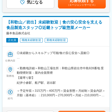
応募依頼する
顧客と商談：
気になる
でも目安の金額であり、選考を通じて上下する可能性がありま
年間休日120日、土日祝休み、マイカー通勤可、転勤なし。家族
（エージェントサービス）
製品は約200万円かかる木造住宅の骨組み使われている木材で
す。月給(月額)は固定手当を含めた表記です。
手当・退職金制度等福利厚生も充実
す。主に納期と価格が対応出来るか調整していただきます。
▼
■想定されるキャリアパス
社内で打ち合わせ：CAD部隊との図面の打ち合わせをし、実現で
品質管理のプロフェッショナルとして組織運営や経営視点を養
【和歌山／岩出】未経験歓迎｜食の安心安全を支える
きるかすり合わせします。
い、将来的な幹部候補も目指せます
食品製造スタッフ◎近畿トップ級惣菜メーカー
■入社後について：
藤本食品株式会社
■企業の特徴/魅力
入社後まずは自社で扱っている製品や製造の流れを学んでいただ
設立1996年、安定した事業基盤を持つ生活用品メーカーであり、
正社員
職種未経験歓迎
業種未経験歓迎
くために工場勤務になります。習得度合いによって営業の仕事を
自由度の高い職場で長期的なキャリア形成が可能です
少しずつお任せしていきます。
（例）午前工場勤務→午後事務作業や、一日営業同行など
変更の範囲：会社の定める業務
◎未経験からスキルアップ可能/食の安心安全へ貢献◎
■組織構成：
仕事内容
■業務内容
2名（1名専務取締役、1名20代）
入社後は、まず食品の製造業務を担当いただきます。業務に慣れ
＜勤務地詳細＞和歌山工場住所：和歌山県岩出市中島928番地 受
20代の方は営業未経験からのスタートなので安心してください◎
てきた段階から、以下のような業務を段階的にお任せしていきま
動喫煙対策：屋内全面禁煙
す。
勤務地
■企業の魅力：
【最寄り駅】
・パートスタッフへの指導・教育
◎社内効率を重視した取り組みで競合200社以上の中から選ばれ
紀伊小倉駅、船戸駅、岩出駅
・製造工程の管理（生産計画の立案・実行）
てます！
習熟度や意欲に応じて業務の幅を広げ、将来的には幹部候補とし
＜予定年収＞315万円～400万円＜賃金形態＞月給制＜賃金内訳＞
簡素化した社内での事務処理や連携を駆使することで、お客様に
て下記業務を担っていただきます。
月額（基本給）：210,000円～270,000円＜月給＞210,000円～
ベストな仕組み作りができるように時間をかけております。お客
・メンバーマネジメント
給与
270,000円＜昇給有無＞有＜残業手当＞有＜給与補足＞■賞与実績:
様ファースト精神から継続的な受注をいただき、コロナ下でも安
・従業員の労務管理
例年実績3ヶ月分（規定による） ※賞与は、入社1年未満は寸志
定した経営状況にあります。
・生産性向上施策の企画・実行
となります。賃金はあくまでも目安の金額であり、選考を通じて
・品質改善活動