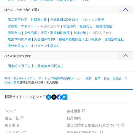
ほかのこだわり条件で探す
第二新卒歓迎
外資系企業
年間休日120日以上
フレックス勤務
管理職・マネジャー
英語を活かす
学歴不問
転勤なし（勤務地限定）
服装自由
女性活躍
社宅・家賃補助制度
上場企業
中国語を活かす
残業20時間未満
完全週休2日制
職種未経験歓迎
土日祝休み
原則定時退社
海外出張あり
U・Iターン支援あり
ほかの固定給で探す
固定給25万円以上
固定給35万円以上
転職・求人doda（デューダ）トップ
関西
和歌山県
メーカー（素材・化学・食品・化粧品・そ
の他）業界
退職金制度の転職・求人情報
転職サイト dodaをシェア
ヘルプ
会社概要
拠点一覧
利用規約
免責事項
通信に関する情報の利用について
サイトマップ
採用を検討中の方へ