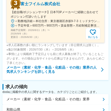
富士フイルム株式会社
米メーカーへの対応強化のためにベトナムに新工場を設立し、ま
すます事業の幅を広げています。
【総合職/ポジションサーチ】日本TOPメーカー/ご経験に合わせて
ポジション打診いたします
変更の範囲：会社の定める業務
＜勤務地詳細＞本社住所：東京都港区赤坂9-7-3 ミッドタウン・ウェスト勤務地最寄駅：東京メトロ日比谷線／都営大江戸線／六本木駅受動喫煙対策：敷地内全面禁煙変更の範囲：会社の定める事業所（リモートワーク含む）
＜予定年収＞600万円～900万円＜賃金形態＞月給制補足事項なし＜賃金内訳＞月額（基本給）：300,000円～500,000円＜月給＞300,000円～500,000円＜昇給有無＞有＜残業手当＞有賃金はあくまでも目安の金額であり、選考を通じて上下する可能性があります。月給(月額)は固定手当を含めた表記です。
掲載予定期間：
2026/6/11（木）
〜
2026/9/9（水）
気になる
更新日：
2026/6/30（火）
※求人応募数の多い順にランキングしています（非公開求人は除く）。
※集計対象期間：2026/7/30（木）～2026/8/5（水）
※事情により掲載終了予定日よりも前に求人募集が終了していることもご
ざいます。その場合は当サイトから応募はできませんので、あらかじめご
了承ください。
メーカー（素材・化学・食品・化粧品・その他）業界
の人
気求人ランキングを詳しく見る
求人の傾向
dodaに掲載中の求人に関するデータを、カテゴリごとにご紹介します。
メーカー（素材・化学・食品・化粧品・その他）業界
和歌山県