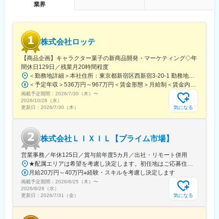
業界
■和歌山工場の組織体制：
ライフスタイル事業部の生産管理チームに所属し、和歌山工場で
40～50代の男女3名の社員と共に働きます。
株式会社ロッテ
・生産管理：1名
・営業：2名
【商品企画】キャラクター菓子の新商品開発・マーケティング◇年
間休日129日／残業月20時間程度
小規模なチームで密なコミュニケーションを取りながら業務を進
＜勤務地詳細＞本社住所：東京都新宿区西新宿3-20-1 勤務地最寄駅：京王新線／初台駅受動喫煙対策：敷地内全面禁煙変更の範囲：会社の定める事業所（リモートワーク含む）
める環境です。未経験でも安心してスタートできる環境が整って
＜予定年収＞536万円～967万円＜賃金形態＞月給制＜賃金内訳＞月額（基本給）：290,000円～540,000円＜月給＞290,000円～540,000円＜昇給有無＞有＜残業手当＞有＜給与補足＞【賞与】年2回（7月･12月）、年平均：5.9ヶ月（2026年）※初回賞与は入社時期により一定額支給賃金はあくまでも目安の金額であり、選考を通じて上下する可能性があります。月給(月額)は固定手当を含めた表記です。
います。
掲載予定期間：
2026/7/30（木）
〜
2026/10/28（水）
■求人の魅力点
気になる
更新日：
2026/7/30（木）
◇Point 1
当社の強みは多くの新製品を次々とリリースできることです。こ
れにより、提案できる商品が多く、クライアントからも高い評価
株式会社ＬＩＸＩＬ【プライム市場】
を得ています。自分が提案した製品が採用され、ヒット商品とな
るやりがいを感じられる仕事です。
営業事務／年休125日／賞与前年度5カ月／出社・リモート併用
★配属エリアは希望を考慮し決定します。初任地はご応募住所での配属となります。入社後、転勤が伴う異動に関しては、必ず勤務地のご希望も確認した上で決定します。【配属オフィス一覧】■東京都品川区西品川1丁目1-1 大崎ガーデンタワー■愛知県名古屋市中村区名駅南4丁目11-40■京都府京都市伏見区竹田田中宮町103 ■大阪府大阪市中央区本町2丁目6-8 センバ・セントラルビル9F■大阪府箕面市萱野4丁目5-45■広島県広島市安佐南区西原6丁目11-8■福岡県福岡市博多区半道橋2-15-10 SOLAビル★出社とリモートワークを併用しながらの勤務となります。 業務に慣れるまでは、原則出社となります。 慣れてきたら少しずつリモートの日を増やし、最終的には週1～3日ほどの出社となる予定です（目安：～入社6カ月）。※受動喫煙対策：あり
◇Point 2
月給20万円～40万円※経験・スキルを考慮し決定します
素材、製品化、卸、小売りといった異なる事業展開により、リス
掲載予定期間：
クを分散し、安定した経営を実現しています。その結果売り上げ
2026/6/25（木）
〜
2026/8/26（水）
も年々アップしています！
気になる
更新日：
2026/7/31（金）
◇Point 3
当社の技術には海外企業からも多くの関心があります。昨年、欧