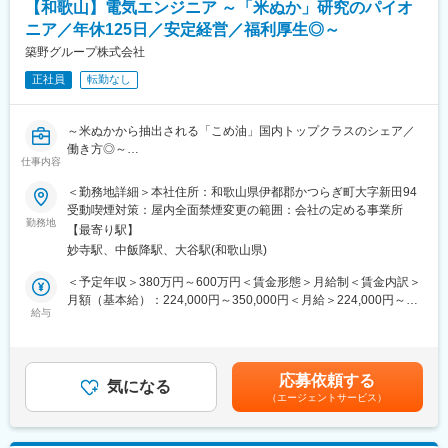
【和歌山】電気エンジニア ～「米ぬか」研究のパイオ
・今後、工場や生産ラインの拡大や新設を予定しており、大規模
ニア／年休125日／安定経営／福利厚生◎～
な案件に関わることが可能です
・高い専門性が身に着きます（機械・電気・配管・計装・安全管
築野グループ株式会社
理等）
正社員
転勤なし
・チームで成し遂げる達成感があります
■事業内容
～米ぬかから抽出される「こめ油」国内トップクラスのシェア／
＜こめ油製造事業＞
働き方◎～
米ぬか・米胚芽を原料として米原油を抽出し、精製工程を経て良
仕事内容
質の食用油（こめ油）を製造しています。
食用油・各種機能性製品（食品素材／医薬品原料／化粧品原料
＜勤務地詳細＞本社住所：和歌山県伊都郡かつらぎ町大字新田94
＜ファインケミカル事業＞
等）・工業用油脂製品（塗料・接着剤他工業用途製品原料等）を
受動喫煙対策：屋内全面禁煙変更の範囲：会社の定める事業所
米ぬかからこめ油を精製する課程で発生する副生成物からあらゆ
製造するメーカーである同社にて、電気エンジニアを募集しま
勤務地
る機能性成分を抽出精製し、医薬品原料、化粧品原料、食品添加
【最寄り駅】
す。
物、飼料、飼料添加物、工業用薬品などを製造しております。ま
妙寺駅、中飯降駅、大谷駅(和歌山県)
米ぬかを原料に食用油、各種機能成分（化粧品原料/医薬品原料/食
た、これらの成分を採用した自社ブランドの化粧品製造を行って
品添加物等）、工業用油脂を製造する化学プラントとなります。
＜予定年収＞380万円～600万円＜賃金形態＞月給制＜賃金内訳＞
おります。
■職務内容：
月額（基本給）：224,000円～350,000円＜月給＞224,000円～
＜オレオケミカル事業＞
・工場設備の電気設計/施工管理/保守業務
給与
350,000円＜昇給有無＞有＜残業手当＞有＜給与補足＞スキルや
こめ油を精製する課程で発生する副生成物、及び各植物油から発
・電気主任技術者（候補）としての法対応/官庁折衝
前職給与などを考慮の上、規定に基づき決定します■昇給：年1回
生する副生成物から、脂肪酸、脂肪酸誘導体を製造しておりま
・プロジェクトにおける電気設備の基本計画立案から試運転/引き
（4月）■賞与：年2回（7月・12月）※昨年度実績5.0カ月／年賃金
す。また、この技術を用いて使用済み食用油のリサイクルに役立
渡しまで
はあくまでも目安の金額であり、選考を通じて上下する可能性が
てております。
応募依頼する
・協力会社の選定/マネジメント
気になる
あります。月給(月額)は固定手当を含めた表記です。
（エージェントサービス）
変更の範囲：会社の定める業務
■業務の魅力
・小規模な案件だと数百～１千万円（１～３カ月/２～3名で担