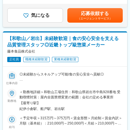
1回（4月）※経験や年齢、学歴に応じて決定します■賞与：年2回
・レーザー加工機への切断データの読込み、切断加工
（7月・12月）※平均5ヶ月実績※モデル年収 25歳 461万
※レーザー加工データはCAD課が作成するためのプログラム作
円 30歳 497万円 35歳 541万円※月約30時間の時間
応募依頼する
成業務はありません
気になる
外労働手当含む賃金はあくまでも目安の金額であり、選考を通じ
（エージェントサービス）
・切断後の部品仕分け、片付け、スクラップ処理
て上下する可能性があります。月給(月額)は固定手当を含めた表記
・ガス切断機・プラズマ切断機を使用したスクラップ切断
です。
・グラインダーによる仕上げ作業
・プレスブレーキを使用した曲げ加工および加工データ作成
【和歌山／岩出】未経験歓迎｜食の安心安全を支える
・材料入荷時の荷下ろし、検品業務
品質管理スタッフ◎近畿トップ級惣菜メーカー
・フォークリフトや構内車両を使用した材料運搬業務
・製品引取りに来られたお客様への積込み対応
藤本食品株式会社
※主な取扱材料はSS材・SUS材。手のひらサイズから最大7mクラ
正社員
職種未経験歓迎
業種未経験歓迎
スの大型鋼板まで幅広く対応します。
■魅力
◎未経験からスキルアップ可能/食の安心安全へ貢献◎
レーザー切断から曲げ加工まで、板金加工の幅広い技術を習得で
きます。
仕事内容
■業務内容
大型鋼材を扱うダイナミックなものづくりに携われます。
工場で製造される惣菜製品の安全性・品質を守る品質管理業務を
＜勤務地詳細＞和歌山工場住所：和歌山県岩出市中島928番地 受
ホイストクレーンや玉掛けなどの資格・経験を活かして活躍でき
お任せします。製品・設備・作業環境を対象とした微生物検査や
動喫煙対策：屋内全面禁煙変更の範囲：会社の定める事業所
ます。
衛生管理を通じて、食品会社にとって最も重要な「食の安心・安
勤務地
若手未経験者の育成実績もあり、専門技術を身につけながら成長
【最寄り駅】
全」を支えるポジション。万が一、不適合品が発生した場合に
できる環境です。
紀伊小倉駅、船戸駅、岩出駅
は、原因の特定から再発防止策の立案・現場への落とし込みま
経験者は即戦力として裁量を持って活躍いただけます。
で、製造部門と連携して対応します。
＜予定年収＞315万円～375万円＜賃金形態＞月給制＜賃金内訳＞
月額（基本給）：210,000円～250,000円＜月給＞210,000円～
■働き方
□日次業務
給与
250,000円＜昇給有無＞有＜残業手当＞有＜給与補足＞■賞与実
月平均残業時間は30時間程度です。