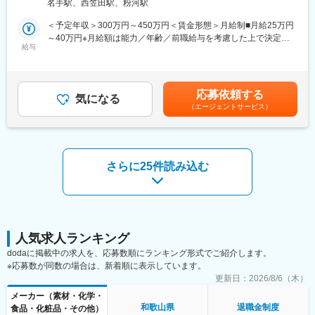
らお好きな物を選んで取ってもらうカフェテリア方式で、魚や煮
名手駅、西笠田駅、粉河駅
・クライアント先の訪問：
物などを栄養バランスを考えた組み合わせでお召し上がりいただ
アパレルメーカーや卸売業者などを訪問し、商品の企画や提案を
＜予定年収＞300万円～450万円＜賃金形態＞月給制■月給25万円
けます。真心込めて作った料理は、心と体にやさしい家庭の味で
行います。基本的には既存クライアントへの訪問が中心で、新規
～40万円※月給額は能力／年齢／前職給与を考慮した上で決定し
す。
訪問は他部署や紹介が主です。
給与
ます。＜賃金内訳＞月額（基本給）：250,000円～400,000円＜月
■こだわり
給＞250,000円～400,000円＜昇給有無＞有＜残業手当＞有＜給与
https://www.fujimotofoods.co.jp/kodawari/index.html
・企画・提案：
補足＞■賞与：年2回（7月／12月）■昇給：年1回（4月）■その他
■商品について
新商品の企画や提案を行い、クライアントのニーズに応えます。
の手当等付記事項：・皆勤手当：10,000円■社員の年収例：25歳
https://www.fujimotofoods.co.jp/products/index.html
応募依頼する
気になる
／年収410万円35歳／年収560万円賃金はあくまでも目安の金額で
（エージェントサービス）
・材料の発注先選定：
あり、選考を通じて上下する可能性があります。月給(月額)は固定
商品を作るための材料の発注先を選定し、生産管理担当に引き継
手当を含めた表記です。
ぎます。
変更の範囲：会社の定める業務
ここまでが「開発」のお仕事となります。
さらに25件読み込む
実際にニーズにこたえた商品を作り、営業担当としてプレゼン、
買っていただくところまでをゆくゆくはご担当いただく予定で
す。
◆営業エリア：
和歌山を中心に近畿圏がメインとなり、1人あたり20～30社を担
人気求人ランキング
当します。月に1度ほど出張の可能性があります。訪問は電車や社
dodaに掲載中の求人を、応募数順にランキング形式でご紹介します。
用車を利用し、服装はスーツやオフィスカジュアルで自由に選べ
※応募数が同数の場合は、新着順に表示しています。
ます。
更新日：
2026/8/6（木）
メーカー（素材・化学・
◆仕事の進め方：
和歌山県
退職金制度
食品・化粧品・その他）
営業活動のスケジュールは基本的にお任せします。