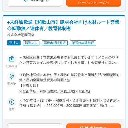
（エージェントサービス）
・新商品の品質基準策定と最終決裁、不備発生時の再発防止策立
案
・ISO9001認証の継続的な維持管理と更新業務
・全社的な品質保証体制の構築、高度化（DX推進による業務効率
※未経験歓迎【和歌山市】建材会社向け木材ルート営業
化を含む）
◇転勤無／連休有／教育体制有
・経営層や開発、製造各部門と連携し、組織横断的な調整・意思
決定
株式会社朝間商会
・品質管理手法や最新技術の導入による部門アップデートの主導
正社員
転勤なし
職種未経験歓迎
業種未経験歓迎
■扱うサービス
キッチン・掃除用品、収納用品、美容用品など家庭日用品全般
～未経験歓迎！営業未経験者でも活躍しています！／自分のやり
たい営業スタイルを後押ししてくれる社風／社会貢献性が高い／
■組織構成
仕事内容
転勤なし～
和歌山本社の品質管理部門（約8名）を統括。経営層とも距離が近
＜勤務地詳細＞本社住所：和歌山県和歌山市築港5-16 受動喫煙対
く、裁量権を持って組織運営が可能
■業務概要：住宅用木材の営業として、受注～見積作成～打合・納
策：屋内全面禁煙変更の範囲：無
期管理を担当します。営業先は材木屋・建材屋（家を造るための
勤務地
■業務の魅力
【最寄り駅】
材料を販売する会社や、木材を仕入れて販売する会社）の既存営
自社工場を持つメーカーで品質管理体制の抜本的強化や組織マネ
和歌山港駅、和歌山市駅、東松江駅(和歌山県)
業がメインとなるため安心してスタートできます◎
ジメントに挑戦でき、ヒット商品誕生の瞬間にも立ち会えます
＜予定年収＞334万円～400万円＜賃金形態＞月給制＜賃金内訳＞
＜具体的なお仕事のイメージ＞
月額（基本給）：200,000円～300,000円固定残業手当/月：
■教育体制
営業先に向かう：本社に出社してから営業先に行きます。担当エ
給与
51,000円～51,001円（固定残業時間35時間0分/月）超過した時間
入社後は現状把握からスタートし、OJTや部門内での知見共有を
リアは近畿地区内で、１週間に10件程度ご訪問頂きます。出張な
外労働の残業手当は追加支給＜月給＞251,000円～351,001円（一
通じてキャッチアップを支援
し。
律手当を含む）＜昇給有無＞有＜残業手当＞有＜給与補足＞※給与
▼
は年令・経験により優遇いたします。■賞与：年2回賃金はあくま
■就業環境