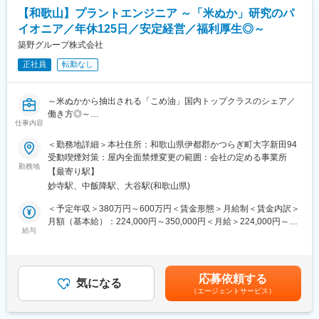
当）
【和歌山】プラントエンジニア ～「米ぬか」研究のパ
・大規模な案件だと数億～10億円規模（数年/部署全員で担当）と
イオニア／年休125日／安定経営／福利厚生◎～
なります
・今後、工場や生産ラインの拡大や新設を予定しており、大規模
築野グループ株式会社
な案件に関わることが可能です
正社員
転勤なし
・高い専門性が身に着きます（機械・電気・配管・計装・安全管
理等）
・チームで成し遂げる達成感があります
～米ぬかから抽出される「こめ油」国内トップクラスのシェア／
働き方◎～
■事業内容
仕事内容
＜こめ油製造事業＞
食用油・各種機能性製品（食品素材／医薬品原料／化粧品原料
＜勤務地詳細＞本社住所：和歌山県伊都郡かつらぎ町大字新田94
米ぬか・米胚芽を原料として米原油を抽出し、精製工程を経て良
等）・工業用油脂製品（塗料・接着剤他工業用途製品原料等）を
受動喫煙対策：屋内全面禁煙変更の範囲：会社の定める事業所
質の食用油（こめ油）を製造しています。
製造するメーカーである同社にて、プラントエンジニアを募集し
勤務地
＜ファインケミカル事業＞
【最寄り駅】
ます。
米ぬかからこめ油を精製する課程で発生する副生成物からあらゆ
妙寺駅、中飯降駅、大谷駅(和歌山県)
米ぬかを原料に食用油、各種機能成分（化粧品原料/医薬品原料/食
る機能性成分を抽出精製し、医薬品原料、化粧品原料、食品添加
品添加物等）、工業用油脂を製造する化学プラントとなります。
＜予定年収＞380万円～600万円＜賃金形態＞月給制＜賃金内訳＞
物、飼料、飼料添加物、工業用薬品などを製造しております。ま
■職務内容：
月額（基本給）：224,000円～350,000円＜月給＞224,000円～
た、これらの成分を採用した自社ブランドの化粧品製造を行って
・化学プラントにおけるプロセス設計/仕様検討
給与
350,000円＜昇給有無＞有＜残業手当＞有＜給与補足＞スキルや
おります。
・設備/配管設計、施工計画、工程管理
前職給与などを考慮の上、規定に基づき決定します■昇給：年1回
＜オレオケミカル事業＞
・官庁対応/申請業務
（4月）■賞与：年2回（7月・12月）※昨年度実績5.0カ月／年賃金
こめ油を精製する課程で発生する副生成物、及び各植物油から発
はあくまでも目安の金額であり、選考を通じて上下する可能性が
生する副生成物から、脂肪酸、脂肪酸誘導体を製造しておりま
応募依頼する
■業務の魅力
気になる
あります。月給(月額)は固定手当を含めた表記です。
す。また、この技術を用いて使用済み食用油のリサイクルに役立
（エージェントサービス）
・小規模な案件だと数百～１千万円（１～３カ月/２～3名で担
てております。
当）