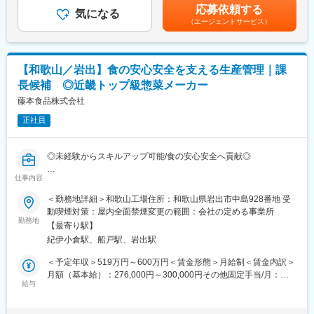
上下する可能性があります。月給(月額)は固定手当を含めた表記で
◎少数精鋭による納期的な対応力：
応募依頼する
・工場の予実管理 など
気になる
す。
同じ機械を使っても他社では1か月かかる工程を1週間で完成させ
（エージェントサービス）
ることを可能にしました。少しでも早くプレカットした木材を届
■組織構成
けることは、家を建てるお客様の1か月分のローンを減らすことが
・各工場の在籍人数：200～300名
できます。
・正社員数：約10名（係長：1～2名、課長：1～2名）
【和歌山／岩出】食の安心安全を支える生産管理｜課
少数精鋭の正社員体制で、現場全体を統括しています。
■業界の将来性：SDGsを初めとした社会貢献に繋がる
長候補 ◎近畿トップ級惣菜メーカー
一般的に木を使うことは環境破壊を想像させますが、実は違いま
■キャリアパス
藤本食品株式会社
す。木は適切な伐採が行わないと、新しい木が植えられず高齢の
成果や姿勢次第で、スピード感のあるキャリアアップが可能。
木々ばかりとなり森林の持つ多面的機能の低下につながるため、
正社員
◎係長／想定年収：400万円～
木を使い植えなおすことが重要です。そのため木を扱う同社の仕
・現場業務に加え、スタッフのとりまとめ役
事は直接社会貢献に繋がっています◎
・機械トラブル対応
◎未経験からスキルアップ可能/食の安心安全へ貢献◎
・派遣社員面接への同席 など
変更の範囲：会社の定める業務
◎課長／想定年収：500～600万
仕事内容
■概要
・トラブル時の一次対応
製造部門の管理職(課長以上)として、一部署の生産工程の管理、労
＜勤務地詳細＞和歌山工場住所：和歌山県岩出市中島928番地 受
・歩留まり率など数値管理
務管理、設備保全、予実管理といった業務を中心にお任せいたし
動喫煙対策：屋内全面禁煙変更の範囲：会社の定める事業所
・工場長のサポート
ます。マネジメントするパート・実習生は、概ね10～100名程度
勤務地
・デスクワーク中心のポジションもあり
【最寄り駅】
となります。
※その後は副工場長 → 工場長 へキャリアアップ。中途入社からス
紀伊小倉駅、船戸駅、岩出駅
習熟度に応じてその業務範囲を工場全体に広げて頂きます。特
タートし、製造本部 次長（年収700～800万円クラス）まで昇進
に、生産性向上や品質改善/設備投資計画/工場全体の予実管理とい
＜予定年収＞519万円～600万円＜賃金形態＞月給制＜賃金内訳＞
した実績もあります。
った業務をお任せします。
月額（基本給）：276,000円～300,000円その他固定手当/月：
給与
70,000円＜月給＞346,000円～370,000円＜昇給有無＞有＜残業手
■やりがい魅力
■キャリアパス
当＞有＜給与補足＞■賞与実績:例年実績3ヶ月分（規定による）
◎近畿トップクラスの製造力を誇る環境でスケールの大きな経験
当社製造部門の管理職(管理監督者)として、課長、工場長、製造本
※賞与は、入社1年未満は寸志となります。賃金はあくまでも目安