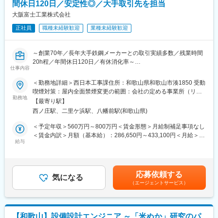
・品質・コスト・納期の管理
間休日120日／安定性◎／大手取引先を担当
同社のシール製品は、航空宇宙や半導体業界など多岐にわたる産
大阪富士工業株式会社
業で使用されており、高度な技術力を基にしたモノづくりに携わ
正社員
職種未経験歓迎
業種未経験歓迎
ることができます。
■入社後について（過去入社した方の事例）：
～創業70年／長年大手鉄鋼メーカーとの取引実績多数／残業時間
製造部門として一通りの業務を経験していただき（実作業ではな
20h程／年間休日120日／有休消化率～
く、手順書など管理側の作業として任されるポジション以外にも
仕事内容
★OJT制度等の研修制度が充実しており、未経験の方も活躍可能
経験していただく）業務の理解を深めていただきます。その後
です★
も、階層研修や現場でのOJTを通じて、モノづくりに必要な知識
＜勤務地詳細＞西日本工事課住所：和歌山県和歌山市湊1850 受動
と技術を習得していただきます
喫煙対策：屋内全面禁煙変更の範囲：会社の定める事業所（リモ
■業務内容
勤務地
ートワーク含む）
【最寄り駅】
・年間大小2000件余の製造及び工事施工を受注する当社におい
■組織体制：
西ノ庄駅、二里ケ浜駅、八幡前駅(和歌山県)
て、大手鉄鋼会社設備の建設や変更工事に伴う設計・施工管理業
箕島製作所には約300名の社員が在籍しており、中途入社の社員
務と、受注業務や積算業務を社内各部門や外注先の担当者と連携
も多く、馴染みやすい環境です。また、若手の採用にも力を入れ
＜予定年収＞560万円～800万円＜賃金形態＞月給制補足事項なし
してご担当いただきます。
ています。平均勤続年数が21年以上と長く、安定して働ける職場
＜賃金内訳＞月額（基本給）：286,650円～433,100円＜月給＞
給与
です。
286,650円～433,100円＜昇給有無＞有＜残業手当＞有＜給与補足
■組織構成：
＞■昇給：年1回（5月）※ベースアップ込みの過去実績0～10,000
・西日本工事課：40代課長1名、60代1名、50代1名、20代1名
■企業の特徴・魅力：
円／月■賞与：年2回（7月、12月）※昨年度実績4.8ヶ月分■予定年
同社は、設立100年以上の歴史を持つ安定企業であり、航空宇宙
収に残業代は含まれておりません。賃金はあくまでも目安の金額
応募依頼する
■本ポジションの魅力について：
気になる
や半導体、自動車、医療など多岐にわたる分野で高い技術力を誇
であり、選考を通じて上下する可能性があります。月給(月額)は固
（エージェントサービス）
・大手鉄鋼会社設備の建設、保守等を主たる業務としながら、製
ります。充実した福利厚生（健康経営、安価な昼食など）や年間
定手当を含めた表記です。
造ラインの自動化・省力化、原料や製品を移送する設備類の設
休日121日、月残業は概ね20時間以内、ノー残業デー・半日休
計・製作・設置・完成までを一貫して行っております。また、客
暇・1時間単位の休暇の導入など、働きやすい環境が整っていま
先のニーズに応えるために『迅速に、フレキシブルに』を心掛け
す。また、U・Iターンを歓迎しており、引越し費用や借り上げ社
【和歌山】設備設計エンジニア ～「米ぬか」研究のパ