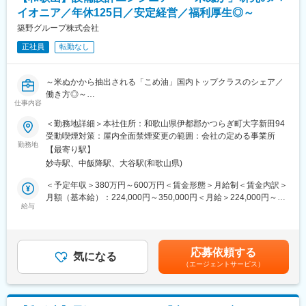
ております。大手企業様を顧客に持っており、『人と人のつなが
宅制度も充実しています。
イオニア／年休125日／安定経営／福利厚生◎～
りを大事』にする当社にて共に働いていただける方をお待ちして
おります！
築野グループ株式会社
変更の範囲：会社の定める業務
正社員
転勤なし
■同社の特徴：
・鉄鋼メーカーとして、加工～仕上げまで中間の請負として実施
しています。また溶接、溶射において自社工場を持っており、肉
～米ぬかから抽出される「こめ油」国内トップクラスのシェア／
盛溶接が強みです。
働き方◎～
・大手鉄鋼メーカーである日本製鉄、JFEスチールや神戸製鋼所
仕事内容
等対等な立場で取引しており、大学との共同研究開発も行ってい
食用油・各種機能性製品（食品素材／医薬品原料／化粧品原料
＜勤務地詳細＞本社住所：和歌山県伊都郡かつらぎ町大字新田94
ます。またベトナムにグローバル展開中。
等）・工業用油脂製品（塗料・接着剤他工業用途製品原料等）を
受動喫煙対策：屋内全面禁煙変更の範囲：会社の定める事業所
製造するメーカーである同社にて、設備設計エンジニアを募集し
勤務地
変更の範囲：会社の定める業務
【最寄り駅】
ます。
妙寺駅、中飯降駅、大谷駅(和歌山県)
米ぬかを原料に食用油、各種機能成分（化粧品原料/医薬品原料/食
品添加物等）、工業用油脂を製造する化学プラントとなります。
＜予定年収＞380万円～600万円＜賃金形態＞月給制＜賃金内訳＞
■職務内容：
月額（基本給）：224,000円～350,000円＜月給＞224,000円～
・装置のレイアウト図面作成（CAD使用）
給与
350,000円＜昇給有無＞有＜残業手当＞有＜給与補足＞スキルや
・工場設備の基本計画/設計補助
前職給与などを考慮の上、規定に基づき決定します■昇給：年1回
・協力会社との打ち合わせ、現場調整/施工管理
（4月）■賞与：年2回（7月・12月）※昨年度実績5.0カ月／年賃金
はあくまでも目安の金額であり、選考を通じて上下する可能性が
応募依頼する
■業務の魅力
気になる
あります。月給(月額)は固定手当を含めた表記です。
（エージェントサービス）
・小規模な案件だと数百～１千万円（１～３カ月/２～3名で担
当）
・大規模な案件だと数億～10億円規模（数年/部署全員で担当）と
なります