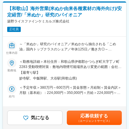
・大規模な案件だと数億～10億円規模（数年/部署全員で担当）と
変更の範囲：会社の定める業務
なります
【和歌山】海外営業(米ぬか由来各種素材の海外向け)/安
・今後、工場や生産ラインの拡大や新設を予定しており、大規模
定経営/「米ぬか」研究のパイオニア
な案件に関わることが可能です
・高い専門性が身に着きます（機械・電気・配管・計装・安全管
築野ライスファインケミカルズ株式会社
理等）
正社員
・チームで成し遂げる達成感があります
■事業内容
～「米ぬか」研究のパイオニア／米ぬかから抽出される「こめ
＜こめ油製造事業＞
油」国内トップクラスのシェア／年休125日／働き方◎～
米ぬか・米胚芽を原料として米原油を抽出し、精製工程を経て良
仕事内容
質の食用油（こめ油）を製造しています。
■仕事内容：
＜勤務地詳細＞本社住所：和歌山県伊都郡かつらぎ町大字丁ノ町
＜ファインケミカル事業＞
同社の営業部にて世界各地のニーズに応える提案型営業を展開
2283 受動喫煙対策：敷地内喫煙可能場所あり変更の範囲：会社の
米ぬかからこめ油を精製する課程で発生する副生成物からあらゆ
し、和歌山発の高品質な原料をグローバルスタンダードとして確
勤務地
定める事業所
る機能性成分を抽出精製し、医薬品原料、化粧品原料、食品添加
【最寄り駅】
立をめざしていただきます。
物、飼料、飼料添加物、工業用薬品などを製造しております。ま
妙寺駅、中飯降駅、大谷駅(和歌山県)
【詳細】
た、これらの成分を採用した自社ブランドの化粧品製造を行って
・当社が開発・製造する米ぬか由来の高品質な機能性素材を世界
＜予定年収＞380万円～600万円＜賃金形態＞月給制＜賃金内訳＞
おります。
各地のお客様に提案、販売
月額（基本給）：224,000円～350,000円＜月給＞224,000円～
＜オレオケミカル事業＞
・既存顧客からの品質や規格に関する問い合わせ対応、フォーキ
給与
350,000円＜昇給有無＞有＜残業手当＞有＜給与補足＞スキルや
こめ油を精製する課程で発生する副生成物、及び各植物油から発
ャストの管理、納期管理、現地商社との定期的な情報共有
前職給与などを考慮の上、規定に基づき決定します■昇給：年1回
生する副生成物から、脂肪酸、脂肪酸誘導体を製造しておりま
・新規顧客へのアプローチ：海外の展示会への出展や、HPからの
（4月）■賞与：年2回（7月・12月）※昨年度実績5.0カ月／年賃金
す。また、この技術を用いて使用済み食用油のリサイクルに役立
問い合わせ対応
はあくまでも目安の金額であり、選考を通じて上下する可能性が
てております。
応募依頼する
・エリア：ヨーロッパ、北米、アジア（台湾・中国・韓国・タ
気になる
あります。月給(月額)は固定手当を含めた表記です。
（エージェントサービス）
イ・マレーシア等）
変更の範囲：会社の定める業務
・出張の頻度：2～5回/年（担当エリアや状況による）