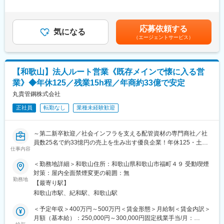
・品質管理に関わる各種帳票の管理・整理
績：年2回（※前年度実績：計3.0ヶ月分） 賃金はあくまでも目
現場でのモノづくりに集中できる環境です。
・製造工程内で発見された異物混入等のデータ入力
安の金額であり、選考を通じて上下する可能性があります。月給
チームで連携しながら安全第一で業務を進めています。
・製品ラベル枚数と当日製造数の照合チェック
(月額)は固定手当を含めた表記です。
応募依頼する
□月次業務
気になる
■当社の特徴：
（エージェントサービス）
・従業員の体調・衛生管理に関する名簿管理
1926年創立の当社は世界中の発電所やプラントを支える熱交換機
・製品（弁当等）の菌数検査
の老舗トップメーカーです。主要取引先は上記記載の日本を代表
・パートスタッフのシフト作成
する大手企業になります。また、当社の利益率は10％を推移して
□随時業務
おり、同業界平均の2～3％と比べると非常に効率的な経営を行っ
【和歌山】法人ルート営業《既存メインで懐に入る営
・新入社員・パートスタッフへの会社案内・衛生説明
ています。また、転勤なし・完全週休2日制・高い社員定着率等ワ
業》◆年休125／残業15h程／年商約33億で安定
・クレーム内容のデータ入力・管理
ークライフバランスを実現できる就業環境があります。
・人手不足時の現場フォロー業務
丸貴管鋼株式会社
また、新商品発売時の品質管理帳票の作成・更新も担当（月1回程
正社員
転勤なし
業種未経験歓迎
度）。品質管理業務の中でも中心となる重要な業務です。
変更の範囲：会社の定める業務
■1日のスケジュール（例）
～第二新卒歓迎／社会インフラを支える配管資材の専門商社／社
08:30 出社／派遣社員案内、帳票整理、内部発見データ入力
員数25名で約33憶円の売上を生み出す優良企業！年休125・土日
10:00 メールチェック・タスク対応
仕事内容
祝／所定労働７ｈ！残業15ｈ程／転勤無し／大手企業との取引多
14:00 昼休憩
数～
＜勤務地詳細＞和歌山住所：和歌山県和歌山市福町４９ 受動喫煙
15:00 業務再開
対策：屋内全面禁煙変更の範囲：無
17:30～20:30 退社
創業50年、配管材料の専門商社として安定経営を続ける当社に
勤務地
※製造終了後に当日の製造数確認を行うため、退社時間は日によっ
【最寄り駅】
て、法人ルート営業をお任せします！
て変動。
和歌山市駅、紀和駅、和歌山駅
※退社が遅くなった場合は、翌日の出社時間を調整可能。
＼配管資材とは？／
＜予定年収＞400万円～500万円＜賃金形態＞月給制＜賃金内訳＞
◎フレックスタイム制
水やガスなどを止めたり、流したりする役割がある製品＝バルブ
月額（基本給）：250,000円～300,000円固定残業手当/月：
月間の所定労働時間内で、業務内容に応じて出社時間・休憩時間
のことです！身近な例…水道の蛇口やガスの元栓など