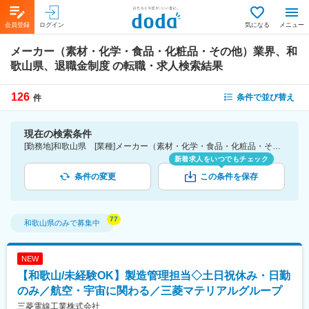
会員登録
ログイン
気になる
メニュー
メーカー（素材・化学・食品・化粧品・その他）業界、和
歌山県、退職金制度
の転職・求人検索結果
126
条件で並び替え
件
現在の検索条件
[勤務地]和歌山県 [業種]メーカー（素材・化学・食品・化粧品・その他）業界 [詳細条件](待遇・福利厚生)退職金制度
新着求人をいつでもチェック
条件の変更
この条件を保存
和歌山県
のみで募集中
NEW
【和歌山/未経験OK】製造管理担当◇土日祝休み・日勤
のみ／航空・宇宙に関わる／三菱マテリアルグループ
三菱電線工業株式会社