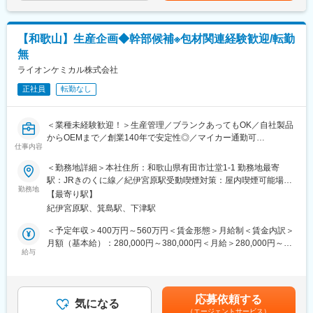
・作業者の管理・育成
・工程管理、生産管理
【和歌山】生産企画◆幹部候補※包材関連経験歓迎/転勤
■組織構成
無
和歌山工場：28名
ライオンケミカル株式会社
■教育体制
正社員
転勤なし
釣具製造はほとんどの社員が未経験からのスタートとなりますの
で、現場にて先輩社員の指導を受けながら、じっくりスキルアッ
プしていける環境があります。
＜業種未経験歓迎！＞生産管理／ブランクあってもOK／自社製品
からOEMまで／創業140年で安定性◎／マイカー通勤可
■仕事のおもしろさ
仕事内容
釣り竿には大きく分けて素管成型（カーボンパイプの成型、加
■業務内容：
＜勤務地詳細＞本社住所：和歌山県有田市辻堂1-1 勤務地最寄
工）、塗装、組立、検査の製造工程があります。
当社で製造販売している、 芳香・消臭剤、 洗浄剤、その他日用
駅：JRきのくに線／紀伊宮原駅受動喫煙対策：屋内喫煙可能場所
その中には人間の手作業や経験を要求されるものが多く、経験を
品、医薬部外品（殺虫剤・入浴剤）など家庭用商品のパッケージ
勤務地
あり変更の範囲：会社の定める事業所
積む度に作業の奥深さや面白さを感じていただけます。
【最寄り駅】
デザインの企画や購買についての管理業務をお任せいたします。
紀伊宮原駅、箕島駅、下津駅
各工程では、長年、洗練・蓄積された技術をもとに、製造機器を
■業務詳細：
＜予定年収＞400万円～560万円＜賃金形態＞月給制＜賃金内訳＞
使って生産しており、これまでのご経験を生かして頂きながら、
原料・資材の発注業務、納期調整、在庫管理、発注納期調整を行
月額（基本給）：280,000円～380,000円＜月給＞280,000円～
これら日本国内での技術継承が不可欠な業務をご担当いただきた
っていただきます。
給与
380,000円＜昇給有無＞有＜残業手当＞無＜給与補足＞賞与：年2
いと考えております。
包材の企画、設計や取引先の選定など折衝、交渉に管理職として
回（計2ヶ月分）■昇給：あり（前年実績2％）■現職給与勘案賃金
携わっていただきます。
はあくまでも目安の金額であり、選考を通じて上下する可能性が
自分たちの手で作り上げた釣り竿が釣具店に並び、釣り場で使用
あります。月給(月額)は固定手当を含めた表記です。
される風景を目の前にした時は大きな満足感を得ることが出来ま
応募依頼する
組織体制
気になる
す。
（エージェントサービス）