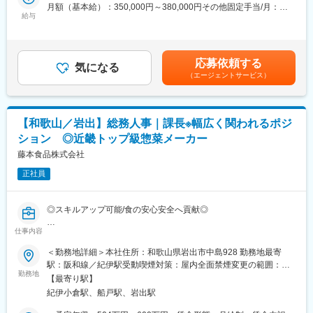
出力・管理、データ入力、電話応対など）の４つの課を横断的に
月額（基本給）：350,000円～380,000円その他固定手当/月：
た実績多数
所管していただきます。
給与
90,000円＜月給＞440,000円～470,000円＜昇給有無＞有＜残業手
当＞無＜給与補足＞賞与実績：年2回(※前年度実績：計3ヶ月分)賃
■勤務時間例：
■詳細
金はあくまでも目安の金額であり、選考を通じて上下する可能性
0:00～9:00、1:00～10:00、7:00～16:00、8:00～17:00
実務に深く関与しながら、自律的に行動するメンバーや経営層、
があります。月給(月額)は固定手当を含めた表記です。
13:00～22:00、9:00～18:00、5:00～14:00、6:00～15:00
応募依頼する
グループ会社と連携し、業務推進および組織課題の改善を主導い
気になる
※選考を通して配属課を決定いたします
（エージェントサービス）
ただくことを期待しております。幅広い業務に対応いただくた
め、未経験分野にも積極的に挑戦される方を歓迎いたします。食
＜同社について＞
品製造業の管理部門の中核として、ぜひご活躍ください
■こだわり
https://www.fujimotofoods.co.jp/kodawari/index.html
【和歌山／岩出】総務人事｜課長※幅広く関われるポジ
■組織構成：
■商品について
ション ◎近畿トップ級惣菜メーカー
管理本部 管理部
https://www.fujimotofoods.co.jp/products/index.html
総務人事課：8名（係長2名－メンバー6名）
藤本食品株式会社
財務経理課：7名（課長1名－係長1名-メンバー5名）
正社員
情報システム課：3名（課長1名-メンバー2名）
販売管理課：9名（課長1名-メンバー8名）
変更の範囲：会社の定める業務
◎スキルアップ可能/食の安心安全へ貢献◎
＜同社について＞
■こだわり
仕事内容
■概要
https://www.fujimotofoods.co.jp/kodawari/index.html
総務人事課長として、人事・採用・教育・労務・総務・法務・外
＜勤務地詳細＞本社住所：和歌山県岩出市中島928 勤務地最寄
■商品について
国籍人材の就労支援など多岐にわたる業務を横断的に所管してい
駅：阪和線／紀伊駅受動喫煙対策：屋内全面禁煙変更の範囲：会
https://www.fujimotofoods.co.jp/products/index.html
ただきます。
勤務地
社の定める事業所
【最寄り駅】
変更の範囲：会社の定める業務
紀伊小倉駅、船戸駅、岩出駅
■詳細
プレイングマネージャーとして実務に深く関与しながら、自律的