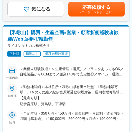
を積めます
部次長、同本部長といったキャリアステップをご用意しておりま
の金額であり、選考を通じて上下する可能性があります。月給(月
・最大500名規模のメンバー管理
応募依頼する
す。
気になる
額)は固定手当を含めた表記です。
・1日5～6万点に及ぶ製品の製造管理
（エージェントサービス）
◎評価制度が明確で、努力が正当に評価される風土
■組織構成
・未経験入社から4年で係長昇格や新卒入社3年で課長昇格といっ
・各工場の在籍人数：200～300名
た実績多数
・正社員数：約10名（係長：1～2名、課長：1～2名）
【和歌山】購買・生産企画※営業・顧客折衝経験者歓
少数精鋭の正社員体制で、現場全体を統括しています。
■勤務時間例：
迎/Web面接可/転勤無
0:00～9:00、1:00～10:00、7:00～16:00、8:00～17:00
■やりがい魅力
ライオンケミカル株式会社
13:00～22:00、9:00～18:00、5:00～14:00、6:00～15:00
◎何よりスケールの大きなマネジメント経験を積むことが可能で
※選考を通して配属課を決定いたします
正社員
転勤なし
業種未経験歓迎
す。
◎製造管理者として最大100名規模のメンバー管理、1日4～6万点
＜同社について＞
に及ぶ製品の製造管理、数億円/月の予実管理もやりがいのある仕
■こだわり
＜業種未経験歓迎！＞生産管理（購買）／ブランクあってもOK／
事です。
https://www.fujimotofoods.co.jp/kodawari/index.html
自社製品からOEMまで／創業140年で安定性◎／マイカー通勤可
仕事内容
■商品について
■勤務時間例：
https://www.fujimotofoods.co.jp/products/index.html
■業務内容：
＜勤務地詳細＞本社住所：和歌山県有田市辻堂1-1 勤務地最寄
0:00～9:00、1:00～10:00、7:00～16:00、8:00～17:00
当社で製造販売している、 芳香・消臭剤、 洗浄剤、その他日用
駅：JRきのくに線／紀伊宮原駅受動喫煙対策：屋内喫煙可能場所
13:00～22:00、9:00～18:00、5:00～14:00、6:00～15:00
品、医薬部外品（殺虫剤・入浴剤）など家庭用商品の生産に必要
勤務地
あり変更の範囲：会社の定める事業所
※選考を通して配属課を決定いたします
【最寄り駅】
な原料・資材の管理業務をお任せいたします。
紀伊宮原駅、箕島駅、下津駅
＜同社について＞
■業務詳細：
＜予定年収＞350万円～450万円＜賃金形態＞月給制＜賃金内訳＞
■こだわり
生産管理部の購買担当として、原材料や資材の発注、納期調整、
月額（基本給）：190,000円～260,000円＜月給＞190,000円～
https://www.fujimotofoods.co.jp/kodawari/index.html
在庫管理を行っていただきます。
給与
260,000円＜昇給有無＞有＜残業手当＞有＜給与補足＞賞与：年2
■商品について
社内の各部署と連携しながら、製品の供給調整にとどまらず、コ
回（計2ヶ月分）■昇給：月数千円程度■現職給与勘案賃金はあく
https://www.fujimotofoods.co.jp/products/index.html