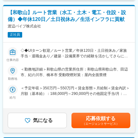
■取り扱い商材：
【和歌山】ルート営業（水工・土木・電工・住設・設
米ぬか由来の食品原料、医薬品原料、化粧品原料、化学品原料
備）◆年休120日／土日祝休み／生活インフラに貢献
■事業内容と事業環境
渡辺パイプ株式会社
当社は米ぬかからこめ油を精製する課程で発生する副生成物から
正社員
様々な機能性成分を抽出精製し、医薬品原料、化粧品原料、食品
添加物、飼料、飼料添加物、工業用薬品などを製造しています。
それらを扱うファインケミカル部にて、国内外を代表する飲料メ
◇◆UIターン歓迎／ルート営業／年休120日・土日祝休み／家族
ーカー、食品メーカー、医薬品メーカー、化粧品メーカーなどに
手当・退職金あり／建築・設備業界での経験を活かしてさらにス
向けた自社製品提案を行っています。世界シェア・国内シェア一
仕事内容
キルアップ／PCの20時シャットダウンでオンオフのメリハリを／
位の製品や、国内では当社のみで作られている製品など競争力の
有休消化率も高くワークライフバランスが取れる／モチベーショ
＜勤務地詳細＞和歌山県の営業所住所：和歌山県和歌山市、田辺
ある製品を複数持つこと、またそれを実現できる高い開発力を持
ンを高める報奨金制度など福利厚生が充実◇◆
市、紀の川市、橋本市 受動喫煙対策：屋内全面禁煙
つことが強みです。
勤務地
■業務内容：
変更の範囲：会社の定める業務
＜予定年収＞350万円～550万円＜賃金形態＞月給制＜賃金内訳＞
セディアグループのルート営業職として、以下のいずれかの業務
月額（基本給）：188,000円～290,000円その他固定手当/月：
を担当していただきます。
給与
3,000円～6,000円固定残業手当/月：29,100円～45,000円（固定
残業時間20時間0分/月）超過した時間外労働の残業手当は追加支
【水道資材部門】
給＜月給＞220,100円～341,000円（一律手当を含む）＜昇給有無
主なお客様：水道工事を行う企業様
＞有＜残業手当＞有＜給与補足＞※経験・能力を考慮し決定しま
取扱商材：最先端の配管（パイプ）や継手などの管工機材。水道
応募依頼する
気になる
す。■昇給：年1回（7月）■賞与：年2回（6月、12月）■モデル年
やガス等のライフラインを支えるバルブ、ポンプ等を扱います。
（エージェントサービス）
収年収450万円／36歳営業職／月収32万円（入社5年目）年収620
万円／42歳営業職／月収36万円（入社7年目）年収850万円／43
【住宅設備部門】