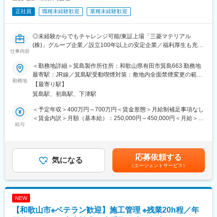
正社員
職種未経験歓迎
業種未経験歓迎
◎未経験からでもチャレンジ可能/東証上場「三菱マテリアル
(株)」グループ企業／設立100年以上の安定企業／福利厚生も充実
仕事内容
で平均勤続年数が21年を超える優良企業です！
◎H3ロケットなどの宇宙関連プロジェクトで蓄積した高度な技術
＜勤務地詳細＞箕島製作所住所：和歌山県有田市箕島663 勤務地
力で、半導体・航空宇宙防衛・空気圧・自動車・医療など多くの
最寄駅：JR線／箕島駅受動喫煙対策：敷地内全面禁煙変更の範
業界の最先端の技術を支えています！
勤務地
囲：会社の定める事業所
【最寄り駅】
箕島駅、初島駅、下津駅
■募集背景：
組織強化および増産対応のための増員募集になります。
＜予定年収＞400万円～700万円＜賃金形態＞月給制補足事項なし
＜賃金内訳＞月額（基本給）：250,000円～450,000円＜月給＞
■職務概要：
給与
250,000円～450,000円＜昇給有無＞有＜残業手当＞有＜給与補足
同社の製造職として、シール・パッキン製品の製造手順の立案・
＞※予定年収はあくまでも目安の金額です。入社時にご自身の現年
管理、品質の維持・向上、コスト管理、納期・進捗管理を担当し
収等も踏まえ、決定いたします。■昇給：年1回（4月）■賞与：年
ていただきます。※実作業担当ではなく、製造管理者としてお仕事
2回（6月、12月）※業績連動賃金はあくまでも目安の金額であ
応募依頼する
になります。製品の製造プロセスを管理し、高品質な製品の納期
気になる
り、選考を通じて上下する可能性があります。月給(月額)は固定手
（エージェントサービス）
を守ることが主な業務です。
当を含めた表記です。
<詳細>
・シール・パッキン製品の製造プロセスの運用・管理
NEW
・製造手順の設定・管理
【和歌山市※ベテラン歓迎】施工管理 ※残業20h程／年
・品質水準の維持・向上管理