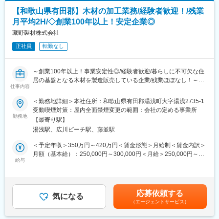
歳所長職／月収57万円（入社10年目）賃金はあくまでも目安の金
主なお客様：工務店様、リフォーム店様等
額であり、選考を通じて上下する可能性があります。月給(月額)は
【和歌山県有田郡】木材の加工業務/経験者歓迎！/残業
取扱商材：機能性とデザイン性を兼ね備えた住宅設備や建材。ユ
固定手当を含めた表記です。
ニットバス、システムキッチンなど快適な住空間を創造する商品
月平均2H/◇創業100年以上！安定企業◎
を提案します。
藏野製材株式会社
【電気資材部門】
正社員
転勤なし
主なお客様：電気工事を行う企業様
取扱商材：戸建てから集合住宅まで、多種多様な照明、電線、空
～創業100年以上！事業安定性◎/経験者歓迎/暮らしに不可欠な住
調等の電気資材を通じて、快適な生活環境を提供します。
居の基盤となる木材を製造販売している企業/残業ほぼなし！～
仕事内容
【設備部門】
★事業拡大の為、新工場設立と世代交代に伴い人員を募集いたし
主なお客様：サブコン様等
＜勤務地詳細＞本社住所：和歌山県有田郡湯浅町大字湯浅2735-1
ます。
取扱商材：大型商業施設等で使用される空調・給排水設備・電設
受動喫煙対策：屋内全面禁煙変更の範囲：会社の定める事業所
■業務詳細：
資材など、幅広い設備をサポートします。
勤務地
【最寄り駅】
・製材部門にて、木製パレットや建築関係に使う材料の製材業務
湯浅駅、広川ビーチ駅、藤並駅
をお任せします。仕入れた丸太を工場で製材する業務になりま
【土木部門】
す。
主なお客様：土木工事を行う企業様
＜予定年収＞350万円～420万円＜賃金形態＞月給制＜賃金内訳＞
・製材したものはパレット部門にて裁断・組み立てされ、仕上げ
取扱商材：水道配管やポンプ、土木資材等、インフラ整備に不可
月額（基本給）：250,000円～300,000円＜月給＞250,000円～
ます。
欠な商品を取り扱います。
給与
300,000円＜昇給有無＞有＜残業手当＞有＜給与補足＞■皆勤手
・軽トラック又は、２ｔ車にて有田郡内への配送業務もございま
当 5,000円／月■賞与あり 年２回、会社の業績の応じて１～2
す。
■ポジションの魅力：
か月支給（過去実績）賃金はあくまでも目安の金額であり、選考
・当社は業界内での確固たる地位を築いており、信頼される企業
を通じて上下する可能性があります。月給(月額)は固定手当を含め
応募依頼する
■入社後の教育体制
として安定した営業活動が可能です。
気になる
た表記です。
（エージェントサービス）
・入社後は現場でOJTの形で業務を覚えて頂きます。
・豊富な商品ラインナップを駆使し、顧客のニーズに合わせた柔
・木材の選別など経験が必要な作業は先輩の仕事を見ながら覚え
軟な提案が実現できます。