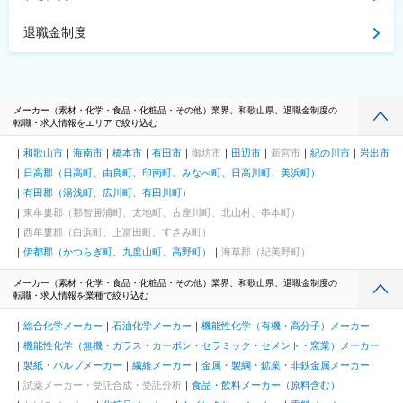
退職金制度
メーカー（素材・化学・食品・化粧品・その他）業界、和歌山県、退職金制度の
転職・求人情報をエリアで絞り込む
和歌山市
海南市
橋本市
有田市
御坊市
田辺市
新宮市
紀の川市
岩出市
日高郡（日高町、由良町、印南町、みなべ町、日高川町、美浜町）
有田郡（湯浅町、広川町、有田川町）
東牟婁郡（那智勝浦町、太地町、古座川町、北山村、串本町）
西牟婁郡（白浜町、上富田町、すさみ町）
伊都郡（かつらぎ町、九度山町、高野町）
海草郡（紀美野町）
メーカー（素材・化学・食品・化粧品・その他）業界、和歌山県、退職金制度の
転職・求人情報を業種で絞り込む
総合化学メーカー
石油化学メーカー
機能性化学（有機・高分子）メーカー
機能性化学（無機・ガラス・カーボン・セラミック・セメント・窯業）メーカー
製紙・パルプメーカー
繊維メーカー
金属・製綱・鉱業・非鉄金属メーカー
試薬メーカー・受託合成・受託分析
食品・飲料メーカー（原料含む）