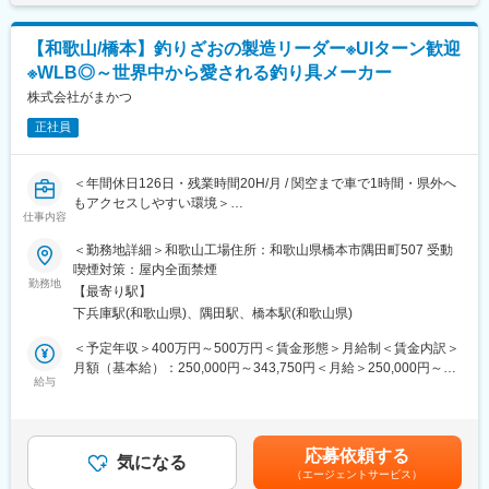
以上の歴史ある安定企業です。その後、魚用、蚊取り線香用の木
箱、建築材、木製パレット・ＤＩＹ部門（ホームセンター）と時
■同社について
代に合わせて事業を拡大、木製パレットは海外輸出向けも製造し
【和歌山/橋本】釣りざおの製造リーダー※UIターン歓迎
当社は1885年（明治18年）創業、140年の歴史を誇る総合日用品
ています。
※WLB◎～世界中から愛される釣り具メーカー
メーカーです。
・同社の売り上げは木製パレットの製造が7割、大工や工務店へ販
蚊取り線香、消臭・除菌剤、洗浄剤、入浴剤など、生活に欠かせ
株式会社がまかつ
売する材料など建築関係が3割です。コロナ渦で開発したタイニー
ない製品を1,500種類以上展開しています。
ハウスはキャンプの流行や趣味で小屋を建てたい方からの需要も
正社員
世界初の渦巻き型蚊取り線香の量産化に成功した先駆者として知
あり、今後伸ばしていきたい分野です。
られ、年間売上100億円を超える安定成長を続けています。
長年培った技術力と品質管理により、生活をより快適にする製品
変更の範囲：会社の定める業務
＜年間休日126日・残業時間20H/月 / 関空まで車で1時間・県外へ
を和歌山から全国、そして世界へ届けています。
もアクセスしやすい環境＞
仕事内容
■概要
＜勤務地詳細＞和歌山工場住所：和歌山県橋本市隅田町507 受動
■事業内容：
日本製の高級釣り具を開発・製造する当社にて、今回新しく工場
喫煙対策：屋内全面禁煙
殺虫剤・入浴剤・洗浄剤など日用品開発製造販売を行っていま
を拡張する和歌山工場の釣竿の製造リーダーをお任せします。
勤務地
す。
【最寄り駅】
※研修6～12カ月の期間、本社西脇工場にて技術研修を行います。
https://www.lionchemical.jp/
下兵庫駅(和歌山県)、隅田駅、橋本駅(和歌山県)
■具体
＜予定年収＞400万円～500万円＜賃金形態＞月給制＜賃金内訳＞
変更の範囲：会社の定める業務
～入社後にご担当いただく仕事～
月額（基本給）：250,000円～343,750円＜月給＞250,000円～
・カーボン加工のための機械オペレーティングおよび手加工
給与
343,750円＜昇給有無＞有＜残業手当＞有＜給与補足＞※上記は賞
・部品取り付け、接着
与を含む。賃金はあくまでも目安の金額であり、選考を通じて上
・釣り竿の塗装・研磨
下する可能性があります。月給(月額)は固定手当を含めた表記で
※自動化できない作業になりますが3か月程度で対応できます。
す。
応募依頼する
気になる
（エージェントサービス）
～数年内に求めたい仕事～