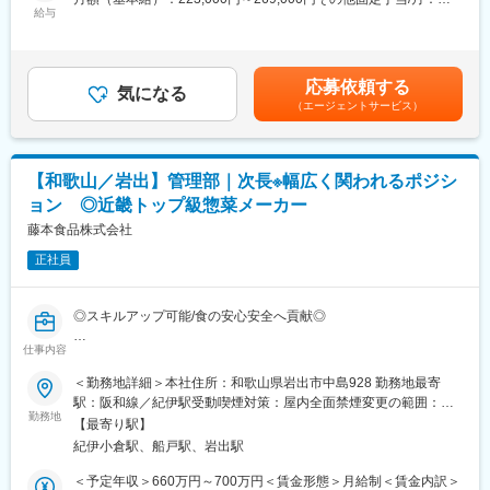
すると、残業15ｈとなります）
は工場全体の生産性向上や品質改善と向上、工場内のシステム構
給与
31,000円＜月給＞254,000円～300,000円＜昇給有無＞有＜残業手
・基本的に18時～18時半には退勤しています
築、メンバーのマネジメントといった業務をお任せします。
当＞有＜給与補足＞■賞与実績:例年実績3ヶ月分（規定による）
・転勤無し
※賞与は、入社1年未満は寸志となります。賃金はあくまでも目安
■やりがい
の金額であり、選考を通じて上下する可能性があります。月給(月
■評価指標：
応募依頼する
何よりスケールの大きなマネジメント経験を積むことが可能で
気になる
額)は固定手当を含めた表記です。
予算目標はありますが、ノルマではありません。予算達成率だけ
（エージェントサービス）
す。製造管理者として最大500名規模のメンバー管理、1日5～6万
ではなくどのようなプロセスで日々営業活動を行ったのか、個人
点に及ぶ製品の製造管理は、他の職務ではなかなか経験できない
の頑張りを評価し昇給・賞与に反映をしています。
ものです。
■組織構成：
【和歌山／岩出】管理部｜次長※幅広く関われるポジシ
■組織構成
和歌山営業所は3名（60代所長1名、40代課長1名、嘱託社員1名）
ョン ◎近畿トップ級惣菜メーカー
・各工場の在籍人数：200～300名
業界経験豊富なメンバーが在籍しているので、育成体制が充実◎
・正社員数：約10名（係長：1～2名、課長：1～2名）
藤本食品株式会社
少数精鋭の正社員体制で、現場全体を統括しています。
■入社後の育成体制：
正社員
・入社後まずは先輩社員について商談同席などを行い専門知識を
■キャリアパス
習得します（半年～1年ほどじっくり育成！）
将来的には当社の管理職として、工場全体の管理や複数工場の管
・2年目以降は担当顧客を持ち徐々に独り立ちを目指します
◎スキルアップ可能/食の安心安全へ貢献◎
理業務を担っていただきます。
仕事内容
変更の範囲：無
■概要
■やりがい魅力
管理部次長として、（1）総務人事課（人事・採用・教育・労務・
＜勤務地詳細＞本社住所：和歌山県岩出市中島928 勤務地最寄
◎近畿トップクラスの製造力を誇る環境でスケールの大きな経験
総務・法務・外国籍人材の就労支援など）（2）財務経理課（月次
駅：阪和線／紀伊駅受動喫煙対策：屋内全面禁煙変更の範囲：会
を積めます
決算、年次決算、会計伝票作成、データ入力・銀行振込業務、経
勤務地
社の定める事業所
・最大500名規模のメンバー管理
【最寄り駅】
費精算など）（3）情報システム課（既存システムの見直し・入れ
・1日5～6万点に及ぶ製品の製造管理
紀伊小倉駅、船戸駅、岩出駅
替えの検討、現場やベンダーとの交渉、システム導入、管理、社
◎評価制度が明確で、努力が正当に評価される風土
内ヘルプデスクなど）（4）販売管理課（商品の受発注、帳票等の
＜予定年収＞660万円～700万円＜賃金形態＞月給制＜賃金内訳＞
・未経験入社から4年で係長昇格や新卒入社3年で課長昇格といっ