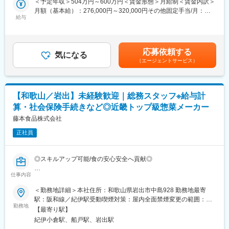
＜予定年収＞504万円～600万円＜賃金形態＞月給制＜賃金内訳＞
に行動するメンバーや経営層、グループ会社と連携し、業務推進
月額（基本給）：276,000円～320,000円その他固定手当/月：
および組織課題の改善を主導いただくことを期待しております。
給与
60,000円＜月給＞336,000円～380,000円＜昇給有無＞有＜残業手
幅広い業務に対応いただくため、未経験分野にも積極的に挑戦さ
当＞無＜給与補足＞賞与実績：年2回(※前年度実績：計3ヶ月分)賃
れる方を歓迎いたします。食品製造業の管理部門の中核として、
金はあくまでも目安の金額であり、選考を通じて上下する可能性
ぜひご活躍ください。
があります。月給(月額)は固定手当を含めた表記です。
応募依頼する
気になる
（エージェントサービス）
■組織構成：
管理本部 管理部 総務人事課：8名（係長2名－メンバー6名）
＜同社について＞
【和歌山／岩出】未経験歓迎｜総務スタッフ※給与計
■こだわり
算・社会保険手続きなど◎近畿トップ級惣菜メーカー
https://www.fujimotofoods.co.jp/kodawari/index.html
■商品について
藤本食品株式会社
https://www.fujimotofoods.co.jp/products/index.html
正社員
変更の範囲：会社の定める業務
◎スキルアップ可能/食の安心安全へ貢献◎
仕事内容
■概要
社内の総務業務(主に社会保険手続きや給与計算)をご担当いただ
＜勤務地詳細＞本社住所：和歌山県岩出市中島928 勤務地最寄
き、社員が安心して働ける環境をバックオフィスから支えます。
駅：阪和線／紀伊駅受動喫煙対策：屋内全面禁煙変更の範囲：会
勤務地
社の定める事業所
【最寄り駅】
■詳細
紀伊小倉駅、船戸駅、岩出駅
また、当社には外国籍の技能実習生や特定技能生も勤務していま