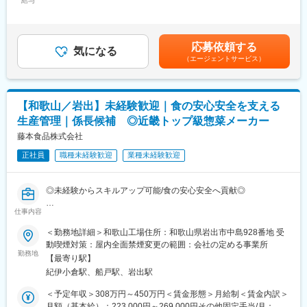
給与
40,000円（固定残業時間30時間0分/月）超過した時間外労働の残
を各自で調整可能です。
業手当は追加支給＜月給＞290,000円～340,000円（一律手当を含
■仕事内容：
む）＜昇給有無＞有＜残業手当＞有＜給与補足＞※ご経験・スキル
■配属先・組織構成
約10社程のお客様を担当し、日々お客様と関係構築を行い「新し
によって決定します。■昇給・賞与あり※賞与は業績によって変動
・品質管理課：各工場2名体制／年齢構成：20代～50代
応募依頼する
い設備を導入したい」などご要望に合わせたご提案を行います！
気になる
します。賃金はあくまでも目安の金額であり、選考を通じて上下
※20代女性社員が多く活躍中
（エージェントサービス）
する可能性があります。月給(月額)は固定手当を含めた表記です。
・全体構成
＜特徴＞
次長：50代／1名、課長：40代／1名、係長：30代／1名、メンバ
◆既存営業メイン！お客様の話をしっかり聞き、頼ってもらえる
ー：20代～50代／14名
ような信頼関係を築くことがポイント
※今回はメンバークラスでの募集ですが、担当者 → 係長 → 課長
【和歌山／岩出】未経験歓迎｜食の安心安全を支える
◆内勤：外出＝6：4 ※週3～4日は半日顧客先を回り、帰社して見
→ 次長と、管理職を目指せるキャリアパスも用意されています。
生産管理｜係長候補 ◎近畿トップ級惣菜メーカー
積作成やメール処理などを行うイメージ
◆単価…数千万～数億規模もあり（事例：大手企業が約300億規
藤本食品株式会社
＜同社について＞
模の新設備を導入する場合、バルブも大量に必要になるので3～6
■こだわり
正社員
職種未経験歓迎
業種未経験歓迎
億ほどの売上になる）
https://www.fujimotofoods.co.jp/kodawari/index.html
■商品について
■主要取引先：
https://www.fujimotofoods.co.jp/products/index.html
◎未経験からスキルアップ可能/食の安心安全へ貢献◎
日本製鉄、日鉄エンジニアリング等の日鉄グループ会社、防衛
省、IHI、千代田化工建設、川崎重工業、竹中工務店、USJ、関西
仕事内容
変更の範囲：会社の定める業務
■概要
国際空港など
製造部門の管理職候補として、製造工程の管理業務(生産計画の立
＜勤務地詳細＞和歌山工場住所：和歌山県岩出市中島928番地 受
★200社を超えるメーカーとの取引があり、顧客の要望に合わせ
案・実行)、工場インフラの保守管理、従業員の労務管理、予実管
動喫煙対策：屋内全面禁煙変更の範囲：会社の定める事業所
て多種多様な製品提案ができるため、選ばれ続けています★
理、生産性向上活動、品質改善、メンバーマネジメント等、お任
勤務地
【最寄り駅】
せします。
■働き方：
紀伊小倉駅、船戸駅、岩出駅
・年休125日（土日祝）
■詳細
＜予定年収＞308万円～450万円＜賃金形態＞月給制＜賃金内訳＞
・所定労働７ｈで、17時定時！（一般的な所定労働８ｈ制で計算
入社直後は製造現場に入っていただきますが、入社2～3カ月後に
月額（基本給）：223,000円～269,000円その他固定手当/月：