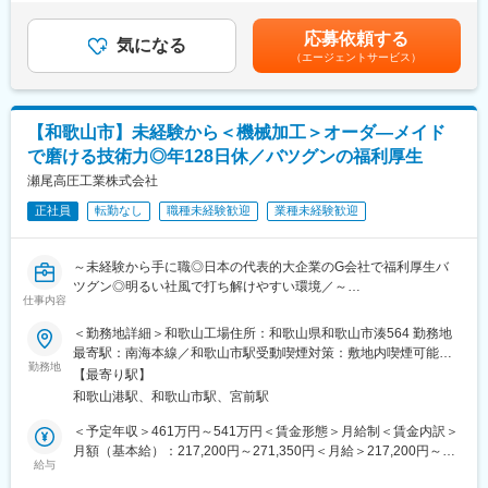
スト削減や効率化に努めます。
までも目安の金額であり、選考を通じて上下する可能性がありま
す。月給(月額)は固定手当を含めた表記です。
応募依頼する
■当社について：
気になる
（エージェントサービス）
当社は創業から100年以上の老舗企業です。
変更の範囲：会社の定める業務
日用ケミカル製品の開発・製造・販売まで一貫して手掛けていま
す。
蚊取り線香については大きなシェアを持ち、うずまき型のあの蚊
【和歌山市】未経験から＜機械加工＞オーダ―メイド
取り線香の自動製造機を初めて開発したのも当社です。
で磨ける技術力◎年128日休／バツグンの福利厚生
※地域経済への影響力や成長性を認められ、経済産業省より「地域
未来牽引企業」として選定されています。
瀬尾高圧工業株式会社
正社員
転勤なし
職種未経験歓迎
業種未経験歓迎
■事業内容：
殺虫剤・入浴剤・洗浄剤など日用品開発製造販売を行っていま
す。
～未経験から手に職◎日本の代表的大企業のG会社で福利厚生バ
https://www.lionchemical.jp/
ツグン◎明るい社風で打ち解けやすい環境／～
仕事内容
変更の範囲：会社の定める業務
■業務概要
＜勤務地詳細＞和歌山工場住所：和歌山県和歌山市湊564 勤務地
レーザー加工機による鋼板の切断加工および、プレスブレーキに
最寄駅：南海本線／和歌山市駅受動喫煙対策：敷地内喫煙可能場
よる曲げ加工を担当していただきます。併せて、材料の荷受け・
勤務地
所あり変更の範囲：会社の定める事業所
【最寄り駅】
運搬、製品の出荷対応など、製造現場における幅広い業務をお任
和歌山港駅、和歌山市駅、宮前駅
せします。
＜予定年収＞461万円～541万円＜賃金形態＞月給制＜賃金内訳＞
■具体的には
月額（基本給）：217,200円～271,350円＜月給＞217,200円～
・ホイストクレーンを使用した鋼板・ステンレス材の搬入および
給与
271,350円＜昇給有無＞有＜残業手当＞有＜給与補足＞■昇給：年
段取り