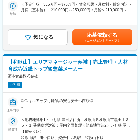
す。彼らの労務管理や教育、生活指導に関する業務もお願いいた
＜予定年収＞315万円～375万円＜賃金形態＞月給制＜賃金内訳＞
します。現場と連携する場面も多くありますので、コミュニケー
月額（基本給）：210,000円～250,000円＜月給＞210,000円～
ションを取りながら業務を進めてください。ベテランスタッフも
給与
250,000円＜昇給有無＞有＜残業手当＞有＜給与補足＞賞与実
在籍しておりますので、相談がしやすく、未経験でも早期に業務
績：年2回(※前年度実績：計3ヶ月分)賃金はあくまでも目安の金額
習得ができる環境が整っています。
であり、選考を通じて上下する可能性があります。月給(月額)は固
◎総務業務の幅広い知識と実務経験を積むことで、企業運営の基
定手当を含めた表記です。
応募依頼する
盤を支えるスキルが身につきます。安定した食品メーカーで長期
気になる
（エージェントサービス）
的に成長できる環境です。
＜同社について＞
■こだわり
【和歌山】エリアマネージャー候補｜売上管理・人材
https://www.fujimotofoods.co.jp/kodawari/index.html
育成◎近畿トップ級惣菜メーカー
■商品について
https://www.fujimotofoods.co.jp/products/index.html
藤本食品株式会社
正社員
変更の範囲：会社の定める業務
◎スキルアップ可能/食の安心安全へ貢献◎
仕事内容
■概要
当社が展開している外食産業「いも膳」において複数店舗の運営
＜勤務地詳細1＞いも膳 黒田店住所：和歌山県和歌山市黒田１８
を統括し、売上・人件費管理やスタッフ育成を行います。店長を
５－１ 受動喫煙対策：屋内全面禁煙＜勤務地詳細2＞いも膳 屋形
サポートしながら、全店舗の品質向上と目標達成をリードする役
勤務地
町店住所：和歌山県和歌山市屋形町４丁目３－２ 受動喫煙対策：
【最寄り駅】
割です。
屋内全面禁煙変更の範囲：会社の定める事業所
和歌山駅、田中口駅、紀伊中ノ島駅、和歌山市駅