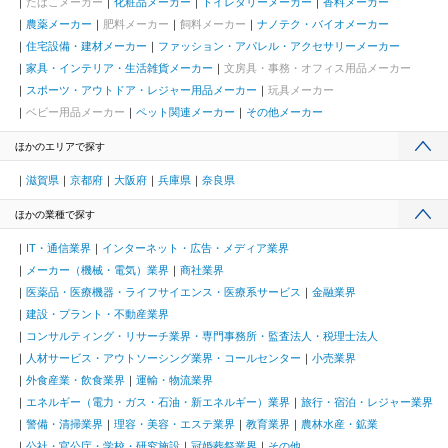
たばこメーカー
化粧品メーカー
トイレタリーメーカー
香料メーカー
農薬メーカー
肥料メーカー
飼料メーカー
ナノテク・バイオメーカー
住宅設備・建材メーカー
ファッション・アパレル・アクセサリーメーカー
家具・インテリア・生活雑貨メーカー
文房具・事務・オフィス用品メーカー
スポーツ・アウトドア・レジャー用品メーカー
玩具メーカー
ベビー用品メーカー
ペット関連メーカー
その他メーカー
ほかのエリアで探す
滋賀県
京都府
大阪府
兵庫県
奈良県
ほかの業種で探す
IT・通信業界
インターネット・広告・メディア業界
メーカー（機械・電気）業界
商社業界
医薬品・医療機器・ライフサイエンス・医療系サービス
金融業界
建設・プラント・不動産業界
コンサルティング・リサーチ業界・専門事務所・監査法人・税理士法人
人材サービス・アウトソーシング業界・コールセンター
小売業界
外食産業・飲食業界
運輸・物流業界
エネルギー（電力・ガス・石油・新エネルギー）業界
旅行・宿泊・レジャー業界
警備・清掃業界
理容・美容・エステ業界
教育業界
農林水産・鉱業
公社・官公庁・学校・研究施設
冠婚葬祭業界
その他