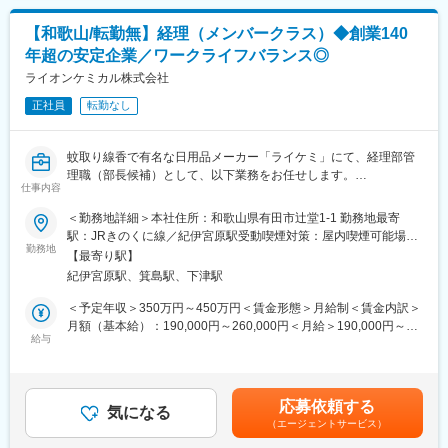
ていき、入社後１～2年程度補助業務をやりながら徐々に一人前に
・経験に応じた研修プログラムを完備しており、個々のキャリア
なって頂きます。
プランに合わせた成長を支援します。
【和歌山/転勤無】経理（メンバークラス）◆創業140
・業務はペアで行うものが多く、いきなり一人で任されることは
年超の安定企業／ワークライフバランス◎
ございませんのでご安心下さい。
■当社の特徴：
ライオンケミカル株式会社
・セディアグループの中核企業として、水と住まいに関わる多彩
■仕事のやりがい・魅力
な商品の卸・流通事業を展開しています。
正社員
転勤なし
・経験を積むうちに技術を習得することができ、より難易度の高
・5,000億円規模のビジネス展開を目指し、この10年で売上を
い製造へとステップアップでき、未経験からでもスキルを身に着
1,000億円以上伸ばした実績があります。
ける事ができます。
・全国628カ所の営業所で5,606名の社員が活躍中。地域に根差し
蚊取り線香で有名な日用品メーカー「ライケミ」にて、経理部管
・衣食住の住をサポートするやりがいがあります！
たネットワークで、地域に最適な営業戦略を展開しています。
理職（部長候補）として、以下業務をお任せします。
・自然の中での仕事になるため、木材・モノ作り・DIY等が好きな
仕事内容
方に魅力的な職場環境です！
・日次業務（仕訳、売掛・買掛管理、請求書発行、伝票、出納な
＜勤務地詳細＞本社住所：和歌山県有田市辻堂1-1 勤務地最寄
ど）
駅：JRきのくに線／紀伊宮原駅受動喫煙対策：屋内喫煙可能場所
■組織構成：10名(20代:2名/30代:2名/40代:3名/50代:2名/60代以
・月次決算、資金繰りの策定
勤務地
あり変更の範囲：会社の定める事業所
上:1名)
【最寄り駅】
・予実管理・分析
ベテラン社員も多く、まったくの異業界から入社して活躍してい
紀伊宮原駅、箕島駅、下津駅
・経営管理資料の作成
る方もいらっしゃいますので、未経験の方もご安心ください。
・個別原価計算策定
＜予定年収＞350万円～450万円＜賃金形態＞月給制＜賃金内訳＞
・年次決算取りまとめ、事業報告書作成
月額（基本給）：190,000円～260,000円＜月給＞190,000円～
■働き方・社風：
・その他雑務
給与
260,000円＜昇給有無＞有＜残業手当＞有＜給与補足＞※能力・経
残業は月平均２時間程度、ほとんど定時で帰ることができます。
験等を考慮のうえ優遇■昇給：年1回■賞与：年2回賃金はあくまで
有給も奨励しており休みも取りやすく、少数精鋭のため風通しが
■職場環境・雰囲気：
も目安の金額であり、選考を通じて上下する可能性があります。
良い環境です。これから休日は徐々に増やしていく予定です。
現在の経理部は6名が所属しています。部長1名・主任1名・課員4
月給(月額)は固定手当を含めた表記です。
応募依頼する
人がそれぞれの役割をもって業務を分担しています。その中で、
気になる
■会社の魅力：
（エージェントサービス）
将来的に部門全体を管理していただくポジションを目指した仕事
・大正10年にみかん箱の製造からはじまった同社は、創業100年
をお任せします。