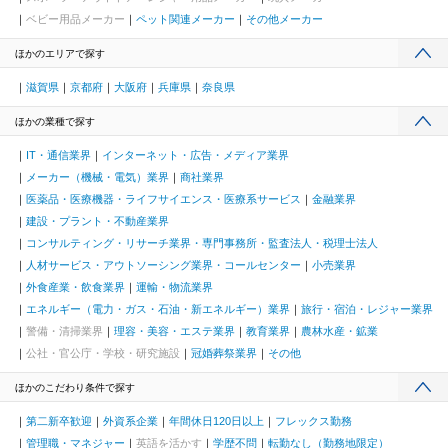
ベビー用品メーカー
ペット関連メーカー
その他メーカー
ほかのエリアで探す
滋賀県
京都府
大阪府
兵庫県
奈良県
ほかの業種で探す
IT・通信業界
インターネット・広告・メディア業界
メーカー（機械・電気）業界
商社業界
医薬品・医療機器・ライフサイエンス・医療系サービス
金融業界
建設・プラント・不動産業界
コンサルティング・リサーチ業界・専門事務所・監査法人・税理士法人
人材サービス・アウトソーシング業界・コールセンター
小売業界
外食産業・飲食業界
運輸・物流業界
エネルギー（電力・ガス・石油・新エネルギー）業界
旅行・宿泊・レジャー業界
警備・清掃業界
理容・美容・エステ業界
教育業界
農林水産・鉱業
公社・官公庁・学校・研究施設
冠婚葬祭業界
その他
ほかのこだわり条件で探す
第二新卒歓迎
外資系企業
年間休日120日以上
フレックス勤務
管理職・マネジャー
英語を活かす
学歴不問
転勤なし（勤務地限定）