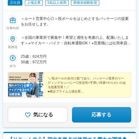
正社員
上場企業
5名以上採用
業種未経験歓迎
・手術立ち合い・器械出しサポート
・医師への製品説明・手技提案
・医局説明会の企画運営とプレゼン
＜ルート営業中心◎＞段ボールをはじめとするパッケージの提案
・顧客フォローと販売・契約業務
をお任せします。
・開発部門との改良・臨床導入連携
仕事内容
※営業担当には営業車が各自1台割り当てられ、原則は自宅から営
＜全国の事業所で募集中！希望と適性を考慮の上、配属いたしま
業先へ直行直帰のスタイルです。
す＞※マイカー・バイク・自転車通勤OK！※営業職には社用車貸与
勤務地
■北海道事業部北海道恵庭市北海道旭川市■東北事業部青森県青森
■休暇
市宮城県黒川郡福島県西白河郡■関東事業部栃木県小山市群馬県前
有休取得に関して、積極取得を掲げています。
25歳：624万円
橋市埼玉県川口市千葉県佐倉市神奈川県高座郡新潟県新発田市■中
長期休暇にも寛容であり、今年のGWは、30日・１日も休業日と
30歳：672万円
部事業部長野県長野市長野県松本市静岡県静岡市愛知県豊橋市愛
し、長期休暇を会社として設定されておりました。
給与
知県春日井市福井県越前市■近畿事業部滋賀県栗東市京都府長岡京
市兵庫県三田市和歌山県紀の川市■中国・四国・九州事業部岡山県
■組織体制：
＼“段ボールの名付け親”であり、パッケージ業界のリー
総社市広島県安芸郡山口県防府市愛媛県東温市佐賀県鳥栖市
営業部門としては全国で約35名ほどが在籍。
ディングカンパニー◎安定性×手厚い待遇×やりがいのあ
る提案営業！／
各エリアごとに平均4名～5名のグループを編成し、全国で営業活
■東証プライム上場企業
動を行っています。
■独身寮・社宅制度・家賃補助あり
■育休後の復職率100%
■同社の特色：
１、民間のシンクタンクの調査では、整形外科向けセラミックス
気になる
応募する
人工骨販売金額では国内シェアトップクラス。
２、入社と同時に有給休暇を比例付与。社員の産休育休取得率お
よび復職率は契約社員を含め100％。
３、従業員からのアイデアや提案を賞賛。主体性のある方はやり
がいを感じられます。