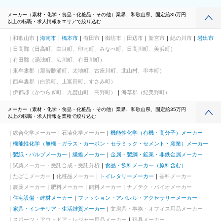
メーカー（素材・化学・食品・化粧品・その他）業界、和歌山県、固定給35万円
以上の転職・求人情報をエリアで絞り込む
和歌山市
海南市
橋本市
有田市
御坊市
田辺市
新宮市
紀の川市
岩出市
日高郡（日高町、由良町、印南町、みなべ町、日高川町、美浜町）
有田郡（湯浅町、広川町、有田川町）
東牟婁郡（那智勝浦町、太地町、古座川町、北山村、串本町）
西牟婁郡（白浜町、上富田町、すさみ町）
伊都郡（かつらぎ町、九度山町、高野町）
海草郡（紀美野町）
メーカー（素材・化学・食品・化粧品・その他）業界、和歌山県、固定給35万円
以上の転職・求人情報を業種で絞り込む
総合化学メーカー
石油化学メーカー
機能性化学（有機・高分子）メーカー
機能性化学（無機・ガラス・カーボン・セラミック・セメント・窯業）メーカー
製紙・パルプメーカー
繊維メーカー
金属・製綱・鉱業・非鉄金属メーカー
試薬メーカー・受託合成・受託分析
食品・飲料メーカー（原料含む）
たばこメーカー
化粧品メーカー
トイレタリーメーカー
香料メーカー
農薬メーカー
肥料メーカー
飼料メーカー
ナノテク・バイオメーカー
住宅設備・建材メーカー
ファッション・アパレル・アクセサリーメーカー
家具・インテリア・生活雑貨メーカー
文房具・事務・オフィス用品メーカー
スポーツ・アウトドア・レジャー用品メーカー
玩具メーカー