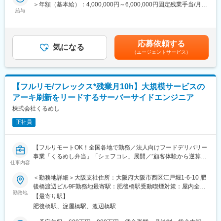
・GDPガイドラインに準拠した医薬品販売業者への医薬品の市販
＞年額（基本給）：4,000,000円～6,000,000円固定残業手当/月：
る環境です！
後納入、保管、供給業務に関する品質保証業務を行う。
給与
50,000円～65,000円（固定残業時間20時間0分/月）超過した時間
★研修制度が非常に手厚く、医療機器営業のキャリア形成には最
・品質KPIsのモニタリング及び継続的改善の推進、マネジメント
外労働の残業手当は追加支給＜月額＞383,333円～565,000円（12
適な環境です！
への報告を実施する
分割）（一律手当を含む）＜昇給有無＞有＜残業手当＞有＜給与
補足＞※ご経験やスキルを考慮し決定いたします。※上記はインセ
■業務詳細
応募依頼する
変更の範囲：会社の定める業務
気になる
ンティブを含む金額です。賃金はあくまでも目安の金額であり、
担当エリアの病院（主に医師）に対し、当社にて扱っている製品
（エージェントサービス）
選考を通じて上下する可能性があります。月給(月額)は固定手当を
を提案していただきます。医師のニーズを掘り下げた上で解決に
含めた表記です。
最適なソリューションを提案する、コンサルティングのような営
業スタイルになります。
【フルリモ/フレックス*残業月10h】大規模サービスの
＜具体的な業務内容＞
・担当する製品の提案、技術サポート（手術の立会いあり）
アーキ刷新をリードするサーバーサイドエンジニア
・最新の医療関連情報の提供、医療機関へのサポート（勉強・セ
株式会社くるめし
ミナーの主催など）
・販売代理店へのサポート
正社員
・各種学会への参加
・担当施設の患者集患の提案、実行
【フルリモートOK！全国各地で勤務／法人向けフードデリバリー
※担当病院数は10～15施設ほどです。
事業「くるめし弁当」「シェフコレ」展開／”顧客体験から逆算し
※緊急の呼び出し等は発生いたしません。
仕事内容
て、プロダクトをつくる”】
■担当製品
＜勤務地詳細＞大阪支社住所：大阪府大阪市西区江戸堀1-6-10 肥
■概要
サージェリー事業本部で展開している外科の製品群で「手術用縫
後橋渡辺ビル9F勤務地最寄駅：肥後橋駅受動喫煙対策：屋内全面
くるめしは、お弁当やケータリングのデリバリーサイトの運営な
合糸」「手術用器機」「止血剤」の大きく3つ分けれております。
勤務地
禁煙
【最寄り駅】
ど、食に関わる法人向けサービスを提供している会社です。
入社後はいずれかの製品群を担当いただきます。豊富なラインナ
肥後橋駅、淀屋橋駅、渡辺橋駅
法人向けフードデリバリー市場のリーダーとして、提供価値の幅
ップを揃えており、顧客のニーズに合わせた最適なソリューショ
を広げています。
ン提案が可能です。