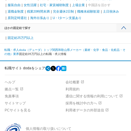
服装自由
女性活躍
社宅・家賃補助制度
上場企業
中国語を活かす
退職金制度
残業20時間未満
完全週休2日制
職種未経験歓迎
土日祝休み
原則定時退社
海外出張あり
U・Iターン支援あり
ほかの固定給で探す
固定給25万円以上
転職・求人doda（デューダ）トップ
関西
和歌山県
メーカー（素材・化学・食品・化粧品・そ
の他）業界
固定給35万円以上の転職・求人情報
転職サイト dodaをシェア
ヘルプ
会社概要
拠点一覧
利用規約
免責事項
通信に関する情報の利用について
サイトマップ
採用を検討中の方へ
PCサイトを見る
利用者データの外部送信
個人情報の取り扱いについて