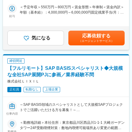
喫煙対策：屋内全面禁煙変更の範囲：会社の定める事業所（リモ
もさることながら、実践を通じて自己成長が可能です。
＜具体的な業務例＞
ートワーク含む）
＜予定年収＞550万円～800万円＜賃金形態＞年俸制＜賃金内訳＞
■研修・教育制度
・担当する製品の提案、技術サポート（手術の立会いあり）
年額（基本給）：4,000,000円～6,000,000円固定残業手当/月：
業界や企業、製品に関して知識を深めるため、3ヶ月程度の初期研
・最新の医療関連情報の提供
給与
50,000円～100,000円（固定残業時間20時間0分/月）超過した時
修（東京本社で実施予定）がございます。座学のみならず実際に
・医療機関へのサポート（勉強・セミナーの主催など）
間外労働の残業手当は追加支給＜月額＞383,333円～600,000円
機器にも触れていただくなど、基礎的な知識・スキルをインプッ
・販売代理店へのサポート（製品情報の提供・勉強会の主催な
（12分割）（一律手当を含む）＜昇給有無＞有＜残業手当＞有＜
トしてから現場へ配属となります。配属後についてもOJT研修な
ど）
給与補足＞※上記年収は目安であり、ご経験やスキルを考慮し決定
らびにeラーニングのプログラムがあるため、業界未経験の方でも
応募依頼する
・各種学会への参加
気になる
いたします。賃金はあくまでも目安の金額であり、選考を通じて
キャッチアップできる環境があります。
（エージェントサービス）
＜配属エリア＞
上下する可能性があります。月給(月額)は固定手当を含めた表記で
※初期研修期間中は会社で手配するビジネスホテルに宿泊していた
選考を通して決定いたします。
す。
だきます。
■研修・教育制度：
変更の範囲：会社の定める業務
締切間近
入社後は会社、製品に関して知識を深めていただくため3か月の研
【フルリモート】SAP BASISスペシャリスト◆大規模
修を行っています。座学だけでなく、実際に担当する製品の操作
を頂くなど基礎的な知識を身につけてからの現場配属になりま
な全社SAP展開PJに参画／業界経験不問
す。現場配属後も上長や先輩社員との営業動向や勉強会、年次や
株式会社ＬＩＸＩＬ
階層別の研修プログラムを用意しているため、継続的に知識習得
正社員
転勤なし
上場企業
をする環境が整っております。そのため業界未経験の方も安心し
てご入社いただけます。
～SAP BASIS領域のスペシャリストとして大規模SAPプロジェク
■キャリアパス：
トでご活躍いただける方を募集！～
マネージャー、本社部門など、長期的に多くのキャリアパスがご
仕事内容
ざいます。社員一人ひとりが自らの能力及びキャリアに対してオ
■概要：
ーナーシップを持ち、研修ツールや社内公募制度を利用し、自ら
＜勤務地詳細＞本社住所：東京都品川区西品川1-1-1 大崎ガーデン
Japan SAP DevOpsのSAP BASISチームに所属し、LIXILの基幹シ
のキャリアを築くための環境が整っています。
タワー24F受動喫煙対策：敷地内喫煙可能場所あり変更の範囲：
ステム刷新という大規模PJにSAP BASIS領域のスペシャリストと
勤務地