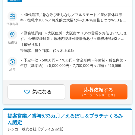
す。
・社内公募制度により、別部門への異動実績もあります。
業務の特性上、国内短期出張が毎月2～3回程度発生します。
～40代活躍／急な呼び出しなし／フルリモート／産休育休取得
変更の範囲：会社の定める業務
率・復職率100％／将来的に大幅な年収UPも目指しつつWLBも担
■詳細：
仕事内容
保できる環境～
・新規開拓営業（卸チャネルのみ）
・卸向け営業活動を通じた既存・新規店舗への提案および関係構
＜勤務地詳細1＞大阪住所：大阪府エリアの営業をお任せいたしま
★フルリモートで自宅から顧客先へ直行直帰の営業スタイル、全
築
す。 受動喫煙対策：敷地内喫煙可能場所あり＜勤務地詳細2＞本
国どこでも勤務可能！
・売場作りやキャンペーン提案など、一部トレードマーケティン
勤務地
社住所：東京都渋谷区笹塚1-50-1 Daiwa笹塚タワー受動喫煙対
【最寄り駅】
★予定手術が大半のため緊急呼び出しはなし！
グ（営業企画）業務の実行
策：敷地内喫煙可能場所あり変更の範囲：会社の定める事業所
笹塚駅、幡ケ谷駅、代々木上原駅
★WLBを改善したくて入社している社員多数！
（リモートワーク含む）
★セラミックス人工骨の国内シェアNo.1企業！
■歓迎条件：
＜予定年収＞500万円～770万円＜賃金形態＞年俸制＜賃金内訳＞
新規小売店開拓営業経験
年額（基本給）：5,000,000円～7,700,000円＜月額＞416,666円
■業務概要
ペットフードメーカー・ペット業界における卸売営業経験
給与
～641,666円（12分割）＜昇給有無＞有＜残業手当＞無＜給与補
整形外科向けの人工骨等を研究開発・製造する当社にて、膝・足
プロジェクトマネジメント経験
足＞※その方の経験・能力に応じて決定します。■残業手当：無
の関節に関連する人工骨並びに金属インプラント品の営業活動、
GoogleWorkspaceやSlack等のソフトウェア利用経験
（事業場外みなし労働制適用）■インセンティブ（予定年収に含ま
マーケティング業務のサポートをお任せいたします。
業務やプライベートを問わず日常的に生成AIを活用し、生産性や
ず）：年2回。半期ごとに予算の達成に応じて支給。（0～100万
応募依頼する
クリエイティビティの向上を実践されている方
気になる
円/半期）賃金はあくまでも目安の金額であり、選考を通じて上下
（エージェントサービス）
■業務詳細
する可能性があります。月給(月額)は固定手当を含めた表記です。
単なる製品営業ではなく新しい手術方法などを医師に紹介するな
ど、医療現場に入り込んだ提案が可能です。手術の立ち合いは、
基本1日1件で、手術時間は長くても3時間程度のものがほとんど
提案営業／賞与5.33カ月／えるぼし＆プラチナくるみ
です。
ん認定
医師から製品の開発提案を頂いた場合は、自社の開発部門と連
携・ディスカッションをするケースもあります。
レンゴー株式会社【プライム市場】