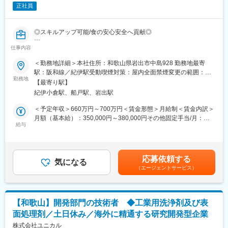
・品質管理手法や最新技術の導入による部門アップデートの主導
正社員
■扱うサービス
キッチン・掃除用品、収納用品、美容用品など家庭日用品全般
◎スキルアップ可能/食の安心安全へ貢献◎
■組織構成
仕事内容
■概要
和歌山本社の品質管理部門（約8名）を統括。経営層とも距離が近
管理部次長として、（1）総務人事課（人事・採用・教育・労務・
＜勤務地詳細＞本社住所：和歌山県岩出市中島928 勤務地最寄
く、裁量権を持って組織運営が可能
総務・法務・外国籍人材の就労支援など）（2）財務経理課（月次
駅：阪和線／紀伊駅受動喫煙対策：屋内全面禁煙変更の範囲：会
決算、年次決算、会計伝票作成、データ入力・銀行振込業務、経
勤務地
社の定める事業所
■業務の魅力
【最寄り駅】
費精算など）（3）情報システム課（既存システムの見直し・入れ
自社工場を持つメーカーで品質管理体制の抜本的強化や組織マネ
紀伊小倉駅、船戸駅、岩出駅
替えの検討、現場やベンダーとの交渉、システム導入、管理、社
ジメントに挑戦でき、ヒット商品誕生の瞬間にも立ち会えます
内ヘルプデスクなど）（4）販売管理課（商品の受発注、帳票等の
＜予定年収＞660万円～700万円＜賃金形態＞月給制＜賃金内訳＞
出力・管理、データ入力、電話応対など）の４つの課を横断的に
月額（基本給）：350,000円～380,000円その他固定手当/月：
■教育体制
所管していただきます。
給与
90,000円＜月給＞440,000円～470,000円＜昇給有無＞有＜残業手
入社後は現状把握からスタートし、OJTや部門内での知見共有を
当＞無＜給与補足＞賞与実績：年2回(※前年度実績：計3ヶ月分)賃
通じてキャッチアップを支援
■詳細
金はあくまでも目安の金額であり、選考を通じて上下する可能性
実務に深く関与しながら、自律的に行動するメンバーや経営層、
があります。月給(月額)は固定手当を含めた表記です。
■就業環境
応募依頼する
グループ会社と連携し、業務推進および組織課題の改善を主導い
気になる
年間休日120日、土日祝休み、マイカー通勤可、転勤なし。家族
（エージェントサービス）
ただくことを期待しております。幅広い業務に対応いただくた
手当・退職金制度等福利厚生も充実
め、未経験分野にも積極的に挑戦される方を歓迎いたします。食
品製造業の管理部門の中核として、ぜひご活躍ください
■想定されるキャリアパス
品質管理のプロフェッショナルとして組織運営や経営視点を養
【和歌山】開発部門の技術者 ◆工業用洗浄剤及び表
■組織構成：
い、将来的な幹部候補も目指せます
面処理剤／土日休み／海外に精通する研究開発型企業
管理本部 管理部
総務人事課：8名（係長2名－メンバー6名）
株式会社ユニカル