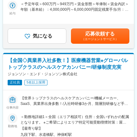
・担当製品の提案、技術サポート（手術の立会いあり）
＜予定年収＞600万円～949万円＜賃金形態＞年俸制＜賃金内訳＞
これらの課題を解消し、将来的にも価値提供のスピードを維持で
・最新の医療関連情報の提供、医療機関へのサポート（勉強・セ
年額（基本給）：4,000,000円～6,000,000円固定残業手当/月：
きる開発基盤を構築するため、技術負債の解消に取り組んでいま
ミナーの主催など）
給与
50,000円～65,000円（固定残業時間20時間0分/月）超過した時間
す。
・販売代理店へのサポート（製品情報の提供・勉強会の主催な
外労働の残業手当は追加支給＜月額＞383,333円～565,000円（12
ど）
分割）（一律手当を含む）＜昇給有無＞有＜残業手当＞有＜給与
▼業務内容
・各種学会への参加
補足＞※ご経験やスキルを考慮し決定いたします。※上記年収はイ
━━━━━━
応募依頼する
■事業部について
気になる
ンセンティブを含む金額です。賃金はあくまでも目安の金額であ
・Webアプリケーションの設計、開発、運用
（エージェントサービス）
脳血管障害治療製品のグローバルリーダーとして脳卒中治療の課
り、選考を通じて上下する可能性があります。月給(月額)は固定手
・技術的負債解消に向けたリファクタリング、構造改善
題に挑み続けています。脳卒中治療は後遺症に繋がりやすく
当を含めた表記です。
・サービス拡張に伴うアーキテクチャの見直し
QOL（生活の質）やADL（日常生活動作）を損なう可能性の高い
疾患として知られています。その治療に使用する治療デバイスは
■開発環境
【全国◇異業界入社多数！】医療機器営業※グローバル
大きな役割を担っております。
【サーバーサイド／バックエンド】PHP5.6（FuelPHP1.8 /
トップクラスのヘルスケアカンパニー/研修制度充実
■担当製品
CakePHP）
脳血管障害の治療に使用される塞栓用コイルや、国内で最初の頭
ジョンソン・エンド・ジョンソン株式会社
【フロントエンド】JavaScript, jQuery1.8, HTML5, CSS3(Sass)
蓋内ステント、急性期虚血性脳梗塞の血栓除去デバイスを取り扱
【データベース】MySQL 5.7
正社員
5名以上採用
っています。虚血そして出血性脳卒中ケア領域におけるアンメッ
【インフラ】Linux, Apache, AWS
トニーズに応えられる画期的なソリューションの提供を通じて、
【統合開発環境】Visual Studio Code
脳卒中の軌跡を変え、脳卒中治療をさらに加速させることを使命
【バージョン管理】Git,GitHub
【世界トップクラスのヘルスケアカンパニー/機械メーカー、
としています。
【ローカル開発環境】Docker
SaaS、異業界出身多数！/入社時研修3か月、階層別研修など手厚
■魅力・やりがい
仕事内容
【AI環境】GitHub Copilot
い研修体制/キャリアパス充実/圧倒的な製品力/業界トップシェア
ニューロバスキュラー営業部では、1/3が女性と、女性も活躍しや
の製品多数/インセンティブ制度】
＜勤務地詳細1＞全国（エリア相談可）住所：全国いずれかの配属
すく、時間的制約のある中でも、デジタルの活用や担当施設のマ
となります。 ※ご希望によりエリア特定可能受動喫煙対策：屋内
ネジメントの工夫により、成果を生み出しやすいビジネスです。
■業務詳細：
勤務地
全面禁煙＜勤務地詳細2＞本社住所：東京都千代田区西神田3-5-2
性別を問わず、デジタルやエリアマネジメント、面談スキルなど
【最寄り駅】
担当エリアの病院（主に医師）に対し、当社メディカルカンパニ
千代田ファーストビル西館勤務地最寄駅：東西線／九段下駅受動
汎用性のあるスキルの向上が求められ、トレーニング機会の提供
九段下駅、水道橋駅、神保町駅
ーの扱っている製品を提案していただきます。