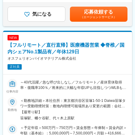
一人のお客様にやりがいをもって提供可能です
（一律手当を含む）＜昇給有無＞有＜残業手当＞有＜給与補足＞■
＜SVとしてのキャリアを積める◎＞
昇給：年1回※給与詳細は、年齢・能力・経験を考慮し決定賃金は
応募依頼する
定量・定性の評価制度があり、将来の経営幹部や管理職へのキャ
気になる
あくまでも目安の金額であり、選考を通じて上下する可能性があ
（エージェントサービス）
リアアップが目指せる環境のため、より上位を目指す高い視座を
ります。月給(月額)は固定手当を含めた表記です。
お持ちの方を歓迎しております。
■募集背景
NEW
自社ブランドのメガネを企画、製造、販売しており、日本国内外
【フルリモート／直行直帰】医療機器営業 ◆脊椎／国
に展開している同社において「Oh My Glasses TOKYO」の直営店
舗の管理・運営などをお任せするSVポジションを増員募集しま
内シェアNo.1製品有／年休129日
す。
オスフェリオンバイオマテリアル株式会社
正社員
＜まずお任せしたい＞
担当エリア内（複数店舗）の統括・管理運営
店舗マネジメントおよび店長・スタッフの育成推進
～40代活躍／急な呼び出しなし／フルリモート／産休育休取得
率・復職率100％／将来的に大幅な年収UPも目指しつつWLBも担
◎各店舗には店長を中心に20代～30代のスタッフが常駐。 産休育
仕事内容
保できる環境～
休の取得実績もあり男女とも活躍できる職場です。
＜勤務地詳細＞本社住所：東京都渋谷区笹塚1-50-1 Daiwa笹塚タ
★フルリモートで自宅から顧客先へ直行直帰の営業スタイル、全
＜将来的にお任せしたい＞
ワー受動喫煙対策：敷地内喫煙可能場所あり変更の範囲：会社の
国どこでも勤務可能！
勤務地
ディベロッパー（商業施設）対応
定める事業所（リモートワーク含む）
【最寄り駅】
★予定手術が大半のため緊急呼び出しはなし！
エリア全体の組織力強化と文化作り
笹塚駅、幡ケ谷駅、代々木上原駅
★WLBを改善したくて入社している社員多数！
★年休129日×土日祝休み／産休育休取得率・復職率100％で働き
◎明確な目標設定により、店舗スタッフが高いモチベーションで
＜予定年収＞500万円～750万円＜賃金形態＞年俸制＜賃金内訳＞
方◎
働ける環境を整え、従業員の士気とモチベーションを高めるため
年額（基本給）：5,000,000円～7,500,000円＜月額＞416,666円