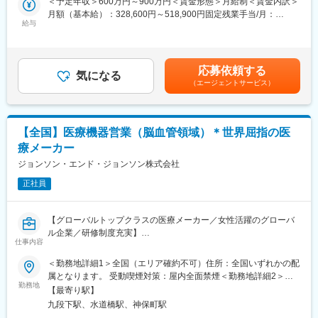
＜予定年収＞600万円～900万円＜賃金形態＞月給制＜賃金内訳＞
月額（基本給）：328,600円～518,900円固定残業手当/月：
▼提供サービス『くるめし弁当』
■研修・教育制度
給与
51,400円～81,100円（固定残業時間20時間0分/月）超過した時間
━━━━━━━━
入社後は会社、製品に関して知識を深めていただくため3か月の研
外労働の残業手当は追加支給＜月給＞380,000円～600,000円（一
◎法人・団体向けに特化した、完全予約制フードデリバリープラ
修を行っています。座学だけでなく、実際に担当する製品の操作
律手当を含む）＜昇給有無＞有＜残業手当＞有＜給与補足＞※スキ
ットフォーム
を頂くなど基礎的な知識を身につけてからの現場配属になりま
ルに応じて条件が前後する可能性はございます。■給与改定： 年2
応募依頼する
くるめし弁当は、会議・ロケ・研修・イベントなどの法人利用に
す。現場配属後も上長や先輩社員との営業動向や勉強会、年次や
気になる
回（2・8月）※査定が年に2回あるため、査定の結果次第では昇給
（エージェントサービス）
特化したお弁当デリバリーサービスで、「今すぐ届く」BtoC型で
階層別の研修プログラムを用意しているため、継続的に知識習得
のペースは早くなります。■賞与：年1回（前年度実績平均 3.7ヶ
はなく、完全予約制 × 大口注文を前提とした設計により、物流効
をする環境が整っております。
月※8月支給）■残業手当 ※固定残業代の追加分を支給（1分単
率と顧客体験の両立を実現しています。
※初期研修期間中は会社で手配するビジネスホテルに宿泊していた
位）賃金はあくまでも目安の金額であり、選考を通じて上下する
・EC機能だけでなく、注文管理・請求書一括精算・配送管理まで
だきます。
可能性があります。月給(月額)は固定手当を含めた表記です。
【全国】医療機器営業（脳血管領域）＊世界屈指の医
含む業務システム
療メーカー
・UIや処理設計が、現場のオペレーションやリピート率に直結す
■キャリアパス
る構造
ジョンソン・エンド・ジョンソン株式会社
・マネージャー、本社部門など、長期的に多くのキャリアパスが
が特徴です。
ございます。それを実現するための社内制度も大変充実しており
正社員
ます。
▼現在の開発課題
例）GROWプログラム：短期間にて他部署の業務体験が可能／社
━━━━━━━━━
内公募制度：職種、セクター間の異動を行える制度
【グローバルトップクラスの医療メーカー／女性活躍のグローバ
サービスの成長に伴いシステムの規模や複雑性が増している中、
ル企業／研修制度充実】
継続的にプロダクト価値を届けていくため、現在は主に以下のよ
変更の範囲：会社の定める業務
仕事内容
■メインミッション
うな課題に向き合っています。
担当エリアの病院（主に医師）に対し、当社にて扱っている製品
＜勤務地詳細1＞全国（エリア確約不可）住所：全国いずれかの配
・ビジネスロジックの共通化が困難
を提案していただきます。
属となります。 受動喫煙対策：屋内全面禁煙＜勤務地詳細2＞本
・技術スタックの陳腐化
医師のニーズを掘り下げた上で解決に最適なソリューションを提
勤務地
社住所：東京都千代田区西神田3-5-2 千代田ファーストビル西館勤
・コード品質と保守性の低下
【最寄り駅】
案する、コンサルティングのような営業スタイルになります。
務地最寄駅：東西線／九段下駅受動喫煙対策：屋内全面禁煙変更
・データ不整合の発生
九段下駅、水道橋駅、神保町駅
■具体的な業務内容
の範囲：会社の定める事業所（リモートワーク含む）
・処理速度の遅さ