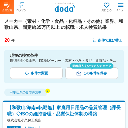
会員登録
ログイン
気になる
メニュー
メーカー（素材・化学・食品・化粧品・その他）業界、和
歌山県、固定給35万円以上
の転職・求人検索結果
20
条件で並び替え
件
現在の検索条件
[勤務地]和歌山県 [業種]メーカー（素材・化学・食品・化粧品・その他）業界 [詳細条件](待遇・福利厚生)固定給35万円以上
新着求人をいつでもチェック
条件の変更
この条件を保存
和歌山県
のみで募集中
【和歌山/海南※転勤無】家庭用日用品の品質管理（課長
職）◇ISOの維持管理・品質保証体制の構築
株式会社小久保工業所