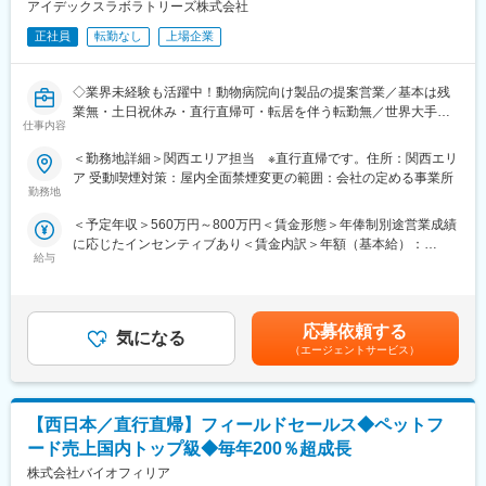
ケール剤、被膜剤、潤滑剤、切削潤滑剤、防錆剤）の開発・製
アイデックスラボラトリーズ株式会社
造・販売提供を行っているメーカーです。自社ブランドを持って
正社員
転勤なし
上場企業
営業展開を推進しており、取引先の大半は一流企業です。売上の
50％は海外で 韓国釜山、アメリカテキサスに生産拠点を設立して
います。現在、アメリカ及びメキシコ市場の開拓を進行中で、今
◇業界未経験も活躍中！動物病院向け製品の提案営業／基本は残
後は2025年よりタイ法人を設立予定にしています。
業無・土日祝休み・直行直帰可・転居を伴う転勤無／世界大手ブ
“地球の寿命を1000年伸ばす” とのスローガンを掲げ、産業界を通
仕事内容
ランド！成長中の市場◇
して、環境問題に本気で取り組んでいる日本人、外国人社員の人
＜勤務地詳細＞関西エリア担当 ※直行直帰です。住所：関西エリ
材力に溢れる企業です。
■求人概要
ア 受動喫煙対策：屋内全面禁煙変更の範囲：会社の定める事業所
・動物医療分野で世界的な大手ブランドである同社にて、動物病
勤務地
変更の範囲：会社の定める業務
院向け検査機器および関連サービスの提案営業をお任せ
＜予定年収＞560万円～800万円＜賃金形態＞年俸制別途営業成績
・京都・滋賀・大阪一部（枚方市など）・奈良一部（奈良市・生
に応じたインセンティブあり＜賃金内訳＞年額（基本給）：
駒市など）を中心とした担当制で、転勤無し・直行直帰・基本残
給与
4,700,000円～5,000,000円その他固定手当/月：50,000円＜月額＞
業無しで働ける
441,666円～466,666円（12分割）＜昇給有無＞有＜残業手当＞無
・手術立ち会いや緊急呼び出しもなく、営業活動に集中可能
＜給与補足＞※給与は経験・能力を踏まえて決定※営業成績に応じ
・生命保険や住宅営業、自動車ディーラーなど異業界出身者も活
たインセンティブあり基本給：470～500万＋営業手当：60万＋イ
躍中
応募依頼する
気になる
ンセンティブ（100％達成時に200万超／年）※実際に営業成績を
（エージェントサービス）
上げれば、インセンティブの額が上がる為、年収が1000万を超え
■具体的な業務内容
ている営業も複数名在籍。■昇給：年1回賃金はあくまでも目安の
＼院内シェア拡大（検査機器・検査サービスの切り替えや追加導
金額であり、選考を通じて上下する可能性があります。月給(月額)
入）が主なミッション／
は固定手当を含めた表記です。
【西日本／直行直帰】フィールドセールス◆ペットフ
・担当顧客は動物病院となり、約9割がクリニック規模です。決裁
者は獣医師（院長）が中心です。
ード売上国内トップ級◆毎年200％超成長
・動物用検査機器（血液・尿・便など）や検査キット、消耗品、
株式会社バイオフィリア
受託検査サービスの提案。訪問件数は5～7件程度/日。