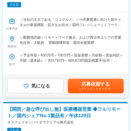
※完全な新規開拓はほぼなく、既存取引先への追加提案がメインで
正社員
す。2～3回の商談で顧客課題のヒアリング～クロージングまで行
うことが重要です。
～当社の主力である「ココグルメ」／小売事業者に向けた卸チャ
ネルの新規開拓・拡大をお任せ／国内フレッシュペットフード売
■働き方
仕事内容
り上げトップクラス／毎年200％以上の成長／残業14.2時間/月～
・社用車貸与の直行直帰スタイル
・基本は残業無・土日祝休み・転居を伴う異動無
＜勤務地詳細＞リモートワーク拠点、および西日本エリアの営業
当社は2019年6月に日本初の主食タイプのフレッシュフードとし
・手術立ち会いや緊急呼び出し無
先住所：大阪府 受動喫煙対策：屋内全面禁煙
て発売して以来、多くの愛犬・愛犬家の方々にご愛顧いただき、
勤務地
毎年200％以上の成長を継続し、累計会員愛犬数40万頭を突破、
■入社後の研修体制
＜予定年収＞450万円～700万円＜賃金形態＞月給制＜賃金内訳＞
国内フレッシュペットフード売り上げトップクラスにまで成長す
・入社後約1ヶ月は座学と営業同行で基礎を習得し、4～6ヶ月を
月額（基本給）：303,797円～469,873円固定残業手当/月：
ることができました。
目安に独り立ちを目指します。
給与
71,203円～110,127円（固定残業時間30時間0分/月）超過した時
・生命保険や住宅営業など、業界未経験から活躍している社員も
間外労働の残業手当は追加支給＜月給＞375,000円～580,000円
当社の主力である「ココグルメ」をより多くのお客様にお届けす
多数在籍しています。
（一律手当を含む）＜昇給有無＞有＜残業手当＞有＜給与補足＞※
るため、小売事業者に向けた卸チャネルの新規開拓・拡大を進め
ご経験・スキル（特にIT活用能力）に応じて柔軟に決定します。
ています。ペットフードの購入チャネルの7～8割は実店舗である
■ポジション魅力
応募依頼する
気になる
賃金はあくまでも目安の金額であり、選考を通じて上下する可能
ため、この領域の拡大は当社の成長に不可欠です。
・世界大手ブランドの製品力を活かした提案営業。
（エージェントサービス）
性があります。月給(月額)は固定手当を含めた表記です。
・高年収を目指せるインセンティブ制度（四半期の達成率に応じ
今回西日本エリアの拡大に伴い、現場の最前線で販売店様との関
て支給。注力製品の販売台数に応じた加算もあり、100%達成で年
係を構築し、当社のシェア拡大を実務面から泥臭く牽引していた
換算200万超え。半数以上が目標を達成しています。）
【関西／急な呼び出し無】医療機器営業 ◆フルリモー
だける西日本エリア1人目のフィールドセールスを募集します。
■キャリアパス
ト／国内シェアNo.1製品有／年休129日
■業務内容
・営業マネージャー、シニアスペシャリストとして営業特化型キ
オスフェリオンバイオマテリアル株式会社
西日本エリアの卸チャネルにおいてドラッグストアやペットショ
ャリア、セールストレーナー（育成担当）など幅広いキャリアが
ップ、ホームセンター等、様々な販路の開拓・拡大をお任せしま
正社員
選択可能。