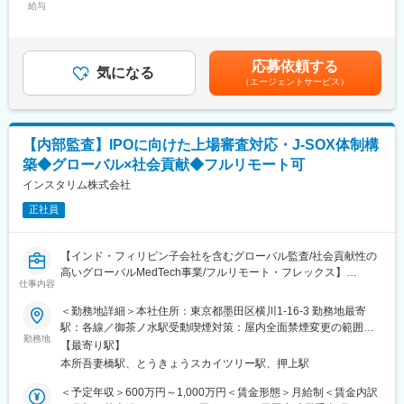
★セラミックス人工骨の国内シェアNo.1企業！
給与
に必要な組織施策の立案、実行までお任せいたします。
～625,000円（12分割）＜昇給有無＞有＜残業手当＞無＜給与補
足＞※その方の経験・能力に応じて決定します。■残業手当：無
■業務概要
■組織構成：
（事業場外みなし労働制適用）■別途インセンティブ有り（予定年
整形外科向けの人工骨等を研究開発・製造する当社にて、脊椎領
現状、4名ほどでSV業務は分担しており、関東エリアを中心にお
収額に含まず）：年2回。半期ごとに予算の達成に応じて支給。
応募依頼する
域（椎弓形成術に用いられる固定材）の営業活動、マーケティン
気になる
任せしていきます。
（0～100万円/半期）賃金はあくまでも目安の金額であり、選考を
（エージェントサービス）
グ業務のサポートをお任せいたします。
通じて上下する可能性があります。月給(月額)は固定手当を含めた
＜入社後の流れ＞
表記です。
■業務詳細
入社直後：ブランド・商品・現場の理解が必須のため、入社研
単なる製品営業ではなく新しい手術方法などを医師に紹介するな
修、社内ルール及びシステムなど基礎的な説明を受けていただき
【内部監査】IPOに向けた上場審査対応・J-SOX体制構
ど、医療現場に入り込んだ提案が可能です。手術の立ち合いは、
ます。
築◆グローバル×社会貢献◆フルリモート可
平均週3件ほど、立会い時間は1件あたり、２～3.5時間程度です。
3か月後：現場での店舗業務を通じて、キャッチアップを進めてい
医師から製品の開発提案を頂いた場合は、自社の開発部門と連
インスタリム株式会社
ただきます。
携・ディスカッションをするケースもあります。他部門の営業に
半年後：社内他部署との連携や調整などのコミュニケーションを
正社員
同行し医師に情報提供を行うこともあります。
とっていただきながら、必要に応じて店舗での短期応援や他部署
の業務フォローなども予定しております。
・手術立ち合い・器械出しサポート
【インド・フィリピン子会社を含むグローバル監査/社会貢献性の
・医師への製品説明・手技提案
変更の範囲：会社の定める業務
高いグローバルMedTech事業/フルリモート・フレックス】
・医局説明会の企画運営とプレゼン
仕事内容
・顧客フォローと販売・契約業務
■募集背景
＜勤務地詳細＞本社住所：東京都墨田区横川1-16-3 勤務地最寄
・開発部門との改良・臨床導入連携
同社は義足・義肢装具を開発・提供するグローバルMedTech企業
駅：各線／御茶ノ水駅受動喫煙対策：屋内全面禁煙変更の範囲：
※営業担当には営業車が各自1台割り当てられ、原則は自宅から営
として、現在東証上場（IPO）に向けた準備を進めております。
勤務地
会社の定める事業所（リモートワーク含む）
業先へ直行直帰のスタイルです。
【最寄り駅】
上場審査対応およびJ-SOX体制の構築を目的として、今回初めて
本所吾妻橋駅、とうきょうスカイツリー駅、押上駅
内部監査室を設置いたします。これに伴い、内部監査体制の構築
■休暇
から運用まで一貫して担っていただける人材を採用することにな
＜予定年収＞600万円～1,000万円＜賃金形態＞月給制＜賃金内訳
有休取得に関して、積極取得を掲げています。
りました。