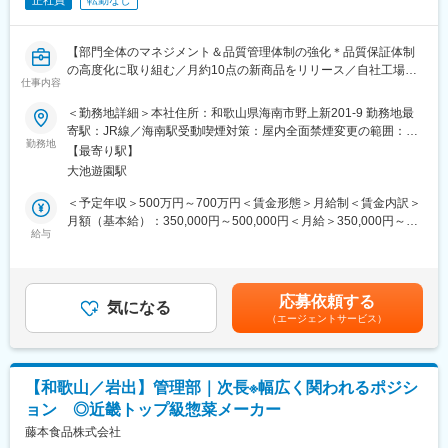
正社員
転勤なし
【部門全体のマネジメント＆品質管理体制の強化＊品質保証体制
の高度化に取り組む／月約10点の新商品をリリース／自社工場を
仕事内容
持つ生活雑貨メーカー】
＜勤務地詳細＞本社住所：和歌山県海南市野上新201-9 勤務地最
■業務概要
寄駅：JR線／海南駅受動喫煙対策：屋内全面禁煙変更の範囲：会
当社はキッチン用品や掃除用品など家庭用日用品を製造・販売す
勤務地
社の定める事業所
【最寄り駅】
るメーカーです。品質管理部門の課長職として、部門全体のマネ
大池遊園駅
ジメントおよび品質管理体制の強化を担っていただきます。月に
約10点の新商品がリリースされる開発スピードを支え、品質基準
＜予定年収＞500万円～700万円＜賃金形態＞月給制＜賃金内訳＞
の最終判断や抜本的な再発防止策の立案、ISO9001認証の維持管
月額（基本給）：350,000円～500,000円＜月給＞350,000円～
理などを通じ、全社的な品質保証体制の高度化に取り組みます。
給与
500,000円＜昇給有無＞有＜残業手当＞有＜給与補足＞想定年収
には月給×12ヶ月分に加え、賞与を含みます。賃金はあくまでも
■業務詳細
目安の金額であり、選考を通じて上下する可能性があります。月
・品質管理部門のKPI設定、予算管理、メンバー（約8名）の評
給(月額)は固定手当を含めた表記です。
応募依頼する
価・育成
気になる
（エージェントサービス）
・新商品の品質基準策定と最終決裁、不備発生時の再発防止策立
案
・ISO9001認証の継続的な維持管理と更新業務
・全社的な品質保証体制の構築、高度化（DX推進による業務効率
【和歌山／岩出】管理部｜次長※幅広く関われるポジシ
化を含む）
ョン ◎近畿トップ級惣菜メーカー
・経営層や開発、製造各部門と連携し、組織横断的な調整・意思
決定
藤本食品株式会社