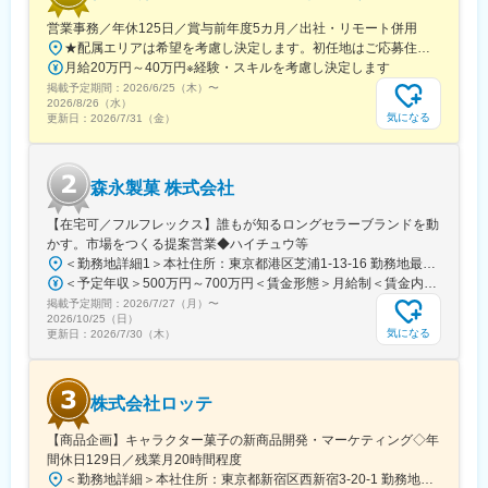
◎活発な社内エンジニアコミュニティ
営業事務／年休125日／賞与前年度5カ月／出社・リモート併用
エンジニア同士の交流を奨励する文化があり、アーキテクチャ検
★配属エリアは希望を考慮し決定します。初任地はご応募住所での配属となります。入社後、転勤が伴う異動に関しては、必ず勤務地のご希望も確認した上で決定します。【配属オフィス一覧】■東京都品川区西品川1丁目1-1 大崎ガーデンタワー■愛知県名古屋市中村区名駅南4丁目11-40■京都府京都市伏見区竹田田中宮町103 ■大阪府大阪市中央区本町2丁目6-8 センバ・セントラルビル9F■大阪府箕面市萱野4丁目5-45■広島県広島市安佐南区西原6丁目11-8■福岡県福岡市博多区半道橋2-15-10 SOLAビル★出社とリモートワークを併用しながらの勤務となります。 業務に慣れるまでは、原則出社となります。 慣れてきたら少しずつリモートの日を増やし、最終的には週1～3日ほどの出社となる予定です（目安：～入社6カ月）。※受動喫煙対策：あり
討会、部活動、チームワークショップなど、互いに学び合い高め
月給20万円～40万円※経験・スキルを考慮し決定します
合う機会が豊富！技術的な知見を深め、仲間と刺激し合いながら
掲載予定期間：
2026/6/25（木）
〜
成長できる環境です。
2026/8/26（水）
気になる
更新日：
2026/7/31（金）
■当社について：
LIXILは世界150カ国以上で5万名以上の従業員を擁する業界のリー
ディングカンパニーです。10億人以上の人びとがLIXILの製品を愛
森永製菓 株式会社
用しており、日々「豊かで快適な住まい」に大きく貢献していま
す。
【在宅可／フルフレックス】誰もが知るロングセラーブランドを動
また、「誰もが自分らしく働ける環境づくり」を推進しており、
かす。市場をつくる提案営業◆ハイチュウ等
2025年3月期には男性の育休取得率も90.7%まで増加しました。
＜勤務地詳細1＞本社住所：東京都港区芝浦1-13-16 勤務地最寄駅：JR、都営三田、都営浅草線／田町、三田駅受動喫煙対策：屋内全面禁煙＜勤務地詳細2＞中部支店住所：名古屋市東区徳川1-15-30 勤務地最寄駅：名古屋市営地下鉄桜通線／高岳駅受動喫煙対策：屋内喫煙可能場所あり＜勤務地詳細3＞関西支店住所：尼崎市上坂部1-1-1 勤務地最寄駅：JR線／塚口駅受動喫煙対策：屋内全面禁煙変更の範囲：会社の定める事業所（リモートワーク含む）
介護や子育てのための時短勤務制度など、仕事とプライベートを
＜予定年収＞500万円～700万円＜賃金形態＞月給制＜賃金内訳＞月額（基本給）：240,000円～320,000円＜月給＞240,000円～320,000円＜昇給有無＞有＜残業手当＞有＜給与補足＞■昇給：年1回（4月）■賞与：年2回（6月、12月）賃金はあくまでも目安の金額であり、選考を通じて上下する可能性があります。月給(月額)は固定手当を含めた表記です。
両立していくための仕組みも整えています。
掲載予定期間：
2026/7/27（月）
〜
2026/10/25（日）
変更の範囲：会社の定める業務
気になる
更新日：
2026/7/30（木）
株式会社ロッテ
【商品企画】キャラクター菓子の新商品開発・マーケティング◇年
間休日129日／残業月20時間程度
＜勤務地詳細＞本社住所：東京都新宿区西新宿3-20-1 勤務地最寄駅：京王新線／初台駅受動喫煙対策：敷地内全面禁煙変更の範囲：会社の定める事業所（リモートワーク含む）