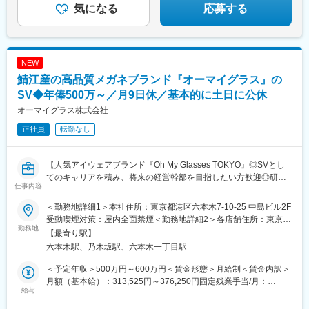
気になる
応募する
NEW
鯖江産の高品質メガネブランド『オーマイグラス』の
SV◆年俸500万～／月9日休／基本的に土日に公休
オーマイグラス株式会社
正社員
転勤なし
【人気アイウェアブランド『Oh My Glasses TOKYO』◎SVとし
てのキャリアを積み、将来の経営幹部を目指したい方歓迎◎研
仕事内容
修・教育体制充実】
＜勤務地詳細1＞本社住所：東京都港区六本木7-10-25 中島ビル2F
■ブランドの魅力：
受動喫煙対策：屋内全面禁煙＜勤務地詳細2＞各店舗住所：東京、
〈オンラインと店舗の連携による体験価値向上◎〉
勤務地
神奈川、大阪、京都、兵庫、福岡、名古屋、広島 受動喫煙対策：
【最寄り駅】
鯖江産の高品質なメガネの一貫した生産体制と、オンラインと全
屋内全面禁煙変更の範囲：会社の定める事業所
六本木駅、乃木坂駅、六本木一丁目駅
国31の直営店舗の連携による顧客体験の提供に強みを持ち、海外
展開も拡大中です
＜予定年収＞500万円～600万円＜賃金形態＞月給制＜賃金内訳＞
〈丁寧な接客で上質な顧客体感価値◎〉
月額（基本給）：313,525円～376,250円固定残業手当/月：
お客様がネットで取り寄せた商品を自宅で試着し、店舗でレンズ
給与
103,140円～123,750円（固定残業時間45時間0分/月）超過した時
調整・購入でき、きめ細やかな視力測定やフィッティングで一人
間外労働の残業手当は追加支給＜月給＞416,665円～500,000円