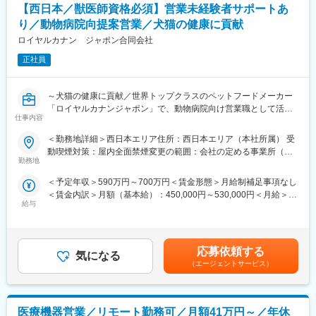
における新電力開発や新メニュー採用などの施策を立案・実行す
【西日本／獣医師資格必須】営業未経験者サポートあ
る事により貢献することができます。
り／動物病院向提案営業／犬猫の健康に貢献
◎エネルギー (主に再エネ含む電気) における導入最適化・コスト
ロイヤルカナン ジャポン合同会社
削減の情報収集と開拓 [取引先面談、文献など]
正社員
◎上記の新規取引先・新電気メニュー・再エネ手段の情報をベー
スにした企画・提案・調整・実行
◎各企画や提案の導入・問題解決
～犬猫の健康に貢献／世界トップクラスのペットフードメーカー
「ロイヤルカナンジャポン」で、動物病院向け営業職として活躍
■働き方：
仕事内容
～
・残業5h程度／月
＜勤務地詳細＞西日本エリア住所：西日本エリア（本社所属） 受
・在宅勤務メイン。1週間～2週間に1回ほどの出社ペース（サプ
■業務概要：
動喫煙対策：屋内全面禁煙変更の範囲：会社の定める事業所（リ
ライヤーとの面談など）
一般向けには販売されていない犬猫向けの療法食を、獣医師に向
勤務地
モートワーク含む）
・その他：名古屋、つくばなど遠方に居住している社員もおりま
けてご提案して頂きます。特定の疾患を持った犬猫の病状に合っ
す。
＜予定年収＞590万円～700万円＜賃金形態＞月給制補足事項なし
たペットフードをご提案するため、獣医師と対等に意見を交換
＜賃金内訳＞月額（基本給）：450,000円～530,000円＜月給＞
し、学術的知識を生かすことができます。
■配属組織：
給与
450,000円～530,000円＜昇給有無＞有＜残業手当＞無＜給与補足
間接購買・購買管理部は、LIXILの営業・工場・間接部門で必要と
＞※上記給与はあくまで参考金額です※年収は業績賞与を含んでお
■業務詳細：
する間接材（消耗品、燃料、電気、機械設備、車両、ソフトウエ
ります※給与はスキルや経験により決定賃金はあくまでも目安の金
総販売代理店の力を最大限に発揮し、動物医療業界における同社
ア、産業廃棄物等）の調達・契約部門で、調達コストの最小化活
額であり、選考を通じて上下する可能性があります。月給(月額)は
製品の信頼と信用を高め、栄養学・療法食への理解を広げ、担当
応募依頼する
動を日々推進しています。今回募集するエネルギー調達スタッフ
気になる
固定手当を含めた表記です。
エリアでの販売目標を達成する責務を担います。
（エージェントサービス）
の業務は、工場等の生産活動に必要となるエネルギーの最適化と
コストの抑制の購買活動を行いながら将来の再エネ促進の企画立
■働き方：
案し社内環境部門及び工場と協働の上、実現させることです。
ご自宅からの直行直帰スタイルとなります。
医療機器営業／リモート勤務可／月額41万円～／年休
・担当エリア：西日本エリアのいずれかでご相談