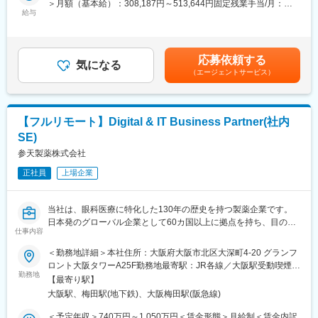
＞月額（基本給）：308,187円～513,644円固定残業手当/月：
長期休暇にも寛容であり、今年のGWは、30日・１日も休業日と
内部監査室の初期メンバーとして、J-SOX対応・内部監査・リス
給与
120,384円～200,642円（固定残業時間30時間0分/月）超過した時
し、長期休暇を会社として設定されておりました。
ク管理の体制をゼロから構築し、上場準備を実務面から支える役
間外労働の残業手当は追加支給＜月給＞428,571円～714,286円
割を担っていただきます。日本本社のみならず、インド・フィリ
（一律手当を含む）＜昇給有無＞有＜残業手当＞有＜給与補足＞※
■組織体制：
ピン子会社を含むグローバル拠点が監査対象となります。
提示する等級によっては、役職手当を別途支給※月30時間を超え
脊椎領域は全国を3名でカバーしています。
応募依頼する
気になる
る時間外労働分、休日および深夜労働分についての割増賃金は追
（エージェントサービス）
■業務内容
加で支給※昇給機会年1回、賞与年1回賃金はあくまでも目安の金
■同社の特色：
・J-SOX対応：日本本社および国内外子会社の財務報告に係る内
額であり、選考を通じて上下する可能性があります。月給(月額)は
１、民間のシンクタンクの調査では、整形外科向けセラミックス
部統制の評価・文書化（外部専門家および関係部門と連携し、ゼ
固定手当を含めた表記です。
人工骨販売金額では国内シェアトップクラス。
ロからの体制構築を含む）
２、入社と同時に有給休暇を比例付与。社員の産休育休取得率お
【フルリモート】Digital & IT Business Partner(社内
・内部監査：年間監査計画の策定および実施（対象：日本本社・
よび復職率は契約社員を含め100％。
SE)
インド子会社・フィリピン子会社・その他EOR拠点を含む全グル
３、従業員からのアイデアや提案を賞賛。主体性のある方はやり
ープ）
参天製薬株式会社
がいを感じられます。
・リスク管理：グループ全体のリスク管理状況の評価・モニタリ
４、社内は社長、副社長問わず「さん」付けで呼び合う風通しの
正社員
上場企業
ング
良い風土があり、これまでの新卒社員の定着率は9割超と勤務しや
・コンプライアンス・リスク管理委員会の事務局業務
すい風土が整っています。
・監査役との連携・監査役監査の実施支援
５、開発・製造～販売まで全て自社にて一気通貫で行っていま
当社は、眼科医療に特化した130年の歴史を持つ製薬企業です。
・海外拠点への往査（年4回程度、各1週間。インド・フィリピン
す。
日本発のグローバル企業として60カ国以上に拠点を持ち、目の健
が主な対象）
仕事内容
康のために様々な革新的な治療法とデジタルソリューションを提
・業務プロセスの透明性確保・改善提言（内部調査・ヒアリング
変更の範囲：会社の定める業務
供し、世界中の人々の視覚に関わる社会問題に取り組んでいま
＜勤務地詳細＞本社住所：大阪府大阪市北区大深町4-20 グランフ
を通じた不明瞭なプロセスの特定、リスク評価、および経営層へ
す。
ロント大阪タワーA25F勤務地最寄駅：JR各線／大阪駅受動喫煙対
の報告・改善提言）
勤務地
策：屋内全面禁煙変更の範囲：会社の定める事業所（リモートワ
※レポートラインはCEOとなります。
【最寄り駅】
■業務概要：
ーク含む）
大阪駅、梅田駅(地下鉄)、大阪梅田駅(阪急線)
日本およびグローバルの事業部門と連携しながら、業務の有効
■事業内容
性、業務効率、および組織パフォーマンスの向上につながるデジ
＜予定年収＞740万円～1,050万円＜賃金形態＞月給制＜賃金内訳
世界には、義肢装具を購入できない人が9千万人も存在していま