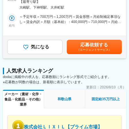
例）GROWプログラム：短期間にて他部署の業務体験が可能／社
会社の定める事業所（リモートワーク含む）
【最寄り駅】
して参画していただきます。
内公募制度：職種、セクター間の異動を行える制度
大崎駅、下神明駅、大井町駅
■業務内容：
■仕事のやりがい：
＜予定年収＞700万円～1,200万円＜賃金形態＞月給制補足事項な
・社内SAP展開プロジェクト計画に則したSAP環境の構築、準備
自社製品の普及が、医療の質の向上に繋がります。また個人の裁
し＜賃金内訳＞月額（基本給）：400,000円～710,000円＜月給＞
関連業務の計画立案から推進と実施
給与
量が大きく、1年目から大きな仕事も担当できるため、自己成長に
400,000円～710,000円＜昇給有無＞有＜残業手当＞有＜給与補足
・関連するPJステークホルダー（アプリケーション側のリーダー
繋がる環境です。
＞※年齢と経験に基づき決定します（応相談）。■昇給：年1回（4
やユーザー部門など）と連携、調整を行い必要となるSAP BASIS
月）■賞与：年2回（7月・12月）賃金はあくまでも目安の金額で
関連タスクを推進、リード
■ジョンソン・エンド・ジョンソンについて：
あり、選考を通じて上下する可能性があります。月給(月額)は固定
応募依頼する
・現行運用中のSAP関連システムの運用・パフォーマンス監視及
気になる
・アメリカに本社を構えるグローバルトップクラスのヘルスケア
手当を含めた表記です。
（エージェントサービス）
びチューニングを通じシステム安定稼働を実現/ベンダーマネージ
カンパニー。グローバルでの売上は10兆円を超え、世界の最上位
メント
の格付け（トリプルA）にも選ばれております。
・SCRUM活動を通じてBASIS内チームメンバーのBASIS技術の技
・全世界で14万人以上の従業員が在籍し、社員一人ひとりが医療
術的修練及び育成に向けた活動と提案
に対しての想いや仕事に対しての誇りを持って活躍しておりま
人気求人ランキング
す。
dodaに掲載中の求人を、応募数順にランキング形式でご紹介します。
■将来的なキャリアパス：
・イノベーションに対しても積極的で、総売上高の約15%を研究
※応募数が同数の場合は、新着順に表示しています。
・英語スキルを活かし、Globalプロジェクトへの参画
開発費として投資しております。
・関連の深いSAPコンサルへのキャリア
更新日：
2026/8/10（月）
・プロジェクトリーダーおよび管理職として、マネジメント業
変更の範囲：会社の定める業務
メーカー（素材・化学・
務 など
和歌山県
固定給35万円以上
食品・化粧品・その他）
業界
■当社IT部門の特徴：
◎エンジニア主導の開発文化
ビジネス側との良好なコミュニケーションをもとに、エンジニア
が主導しプロダクト開発をすすめております。アイデアや技術力
株式会社ＬＩＸＩＬ【プライム市場】
を活かし、大きな裁量を持って開発に携わることができます。