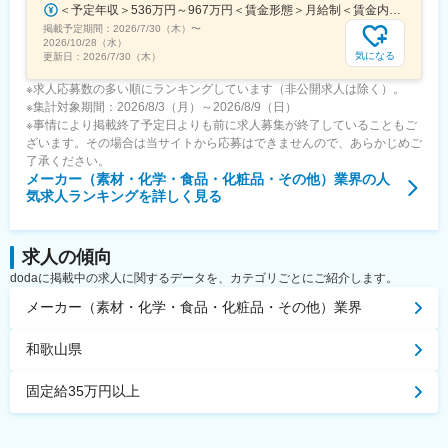
＜予定年収＞536万円～967万円＜賃金形態＞月給制＜賃金内訳＞月額（基本給）：290,000円～540,000円＜月給＞290,000円～540,000円＜昇給有無＞有＜残業手当＞有＜給与補足＞【賞与】年2回（7月･12月）、年平均：5.9ヶ月（2026年）※初回賞与は入社時期により一定額支給賃金はあくまでも目安の金額であり、選考を通じて上下する可能性があります。月給(月額)は固定手当を含めた表記です。
掲載予定期間：
2026/7/30（木）
〜
2026/10/28（水）
気になる
更新日：
2026/7/30（木）
※求人応募数の多い順にランキングしています（非公開求人は除く）。
※集計対象期間：2026/8/3（月）～2026/8/9（日）
※事情により掲載終了予定日よりも前に求人募集が終了していることもご
ざいます。その場合は当サイトから応募はできませんので、あらかじめご
了承ください。
メーカー（素材・化学・食品・化粧品・その他）業界
の人
気求人ランキングを詳しく見る
求人の傾向
dodaに掲載中の求人に関するデータを、カテゴリごとにご紹介します。
メーカー（素材・化学・食品・化粧品・その他）業界
和歌山県
固定給35万円以上