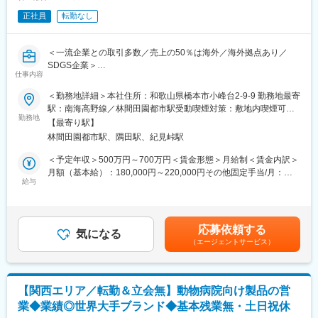
■企業の特徴/魅力
財務経理課：7名（課長1名－係長1名-メンバー5名）
設立1996年、安定した事業基盤を持つ生活用品メーカーであり、
正社員
転勤なし
情報システム課：3名（課長1名-メンバー2名）
自由度の高い職場で長期的なキャリア形成が可能です
販売管理課：9名（課長1名-メンバー8名）
変更の範囲：会社の定める業務
＜一流企業との取引多数／売上の50％は海外／海外拠点あり／
＜同社について＞
SDGS企業＞
■こだわり
仕事内容
■担当業務：
https://www.fujimotofoods.co.jp/kodawari/index.html
当社は金属洗浄剤の研究開発を通して、「地球に優しい化学の創
＜勤務地詳細＞本社住所：和歌山県橋本市小峰台2-9-9 勤務地最寄
■商品について
造」ユーザーの「品質向上とコストダウンの実現」に尽力し、
駅：南海高野線／林間田園都市駅受動喫煙対策：敷地内喫煙可能
https://www.fujimotofoods.co.jp/products/index.html
「環境と経済の共生実現」という3つのモットーを掲げ事業展開を
勤務地
場所あり変更の範囲：会社の定める事業所
【最寄り駅】
行う会社です。そんな当社にて、製品の研究開発をお任せしま
変更の範囲：会社の定める業務
林間田園都市駅、隅田駅、紀見峠駅
す。
＜予定年収＞500万円～700万円＜賃金形態＞月給制＜賃金内訳＞
■業務の特徴：
月額（基本給）：180,000円～220,000円その他固定手当/月：
＊入社後まずは技術部へ配属予定です。技術部にて、比較データ
給与
96,000円～174,000円固定残業手当/月：74,000円～106,000円
の作成、検証をもとに資料の作成、製品のデータ化などを経験い
（固定残業時間37時間0分/月）超過した時間外労働の残業手当は
ただき、研究者としての経験を積んでいただきます。将来的に
追加支給＜月給＞350,000円～500,000円（一律手当を含む）＜昇
は、会社を任せられるような人物になっていただくことを期待し
給有無＞有＜残業手当＞有＜給与補足＞■賞与：２回（6月、10
応募依頼する
ており、時間をかけて育てていく予定です。
気になる
月）他特別賞与、社長賞あり賃金はあくまでも目安の金額であ
（エージェントサービス）
＊現在は社長ともう1名が開発部門を担っています。
り、選考を通じて上下する可能性があります。月給(月額)は固定手
当を含めた表記です。
■当社について：
創業43年、安定した研究開発型企業として工業用洗浄剤及び表面
【関西エリア／転勤＆立会無】動物病院向け製品の営
処理剤（主に鉄・ステンレスなどの金属の材料を、加工する工程
業◆業績◎世界大手ブランド◆基本残業無・土日祝休
で金属に着いた油や汚れを取り除く化学薬品／脱脂洗浄剤、脱ス