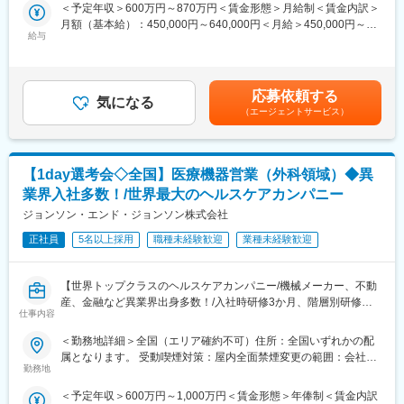
補助食品の品質保証体制の維持・管理、および海外輸出入品を扱
＜予定年収＞600万円～870万円＜賃金形態＞月給制＜賃金内訳＞
■ソリューション・システム管理
う本社品質保証機能（グローバル機能）を担っています。
月額（基本給）：450,000円～640,000円＜月給＞450,000円～
・担当するシステムおよびアプリケーションの安定運用と継続的
・当社日本法人における GMP/GDP 品質部門の主導役を務め、
給与
640,000円＜昇給有無＞有＜残業手当＞有＜給与補足＞※経験・能
な改善を推進する。
GMP および GDP の実施及び遵守状況を確認し、かつ当社の品質
力等を考慮の上、当社規定により決定します。■賞与：年1回支給
■ステークホルダーコミュニケーション・協働
要件を満たすために、社内品質システムを継続的に構築、維持、
(6月)■基本給改定：年1回（4月）賃金はあくまでも目安の金額で
・プロジェクトの状況、リスク、課題、およびシステム変更に関
改善し、製造管理及び品質管理の適正運用を確認することで、医
あり、選考を通じて上下する可能性があります。月給(月額)は固定
する情報を、関係者へ適切に共有する。
応募依頼する
療用/一般用医薬品、健康補助食品および治験薬の品質保証を適切
気になる
手当を含めた表記です。
・グローバルおよびリージョナルのITチームと連携し、IT戦略、お
（エージェントサービス）
に行うことを基本使命としています。
よび各種イニシアチブの実行を支援する。
【具体的には】
・当社品質マニュアル、cGXPおよび国内外規制に従い社内工場お
変更の範囲：会社の定める業務
よびGXP組織と連携し、日本市場における主導役として品質シス
【1day選考会◇全国】医療機器営業（外科領域）◆異
テムの構築と維持管理および強固なプロセスの構築・標準化に向
業界入社多数！/世界最大のヘルスケアカンパニー
けた改善を行う。
・GQP管理基準および手順に準拠した医薬品品質システム（逸
ジョンソン・エンド・ジョンソン株式会社
脱/CAPA、変更管理、文書管理、教育訓練、取決めなど）を構
正社員
5名以上採用
職種未経験歓迎
業種未経験歓迎
築、維持、改善する
・製造委託先、供給業者管理の運用および継続的な改善を行う。
・日本・海外規制及び標的市場国規制に適合する新製品の上市活
【世界トップクラスのヘルスケアカンパニー/機械メーカー、不動
動を行う。
産、金融など異業界出身多数！/入社時研修3か月、階層別研修な
・国内市場向け製品及び輸出用製品の、治験薬Phase及び商用
仕事内容
ど手厚い研修体制/キャリアパス充実/圧倒的な製品力/業界トップ
Phaseにおける製品品質管理を推進する。
シェアの製品多数/インセンティブ制度/入社想定日：2026年10月1
＜勤務地詳細＞全国（エリア確約不可）住所：全国いずれかの配
・ターゲット市場要件に基づく海外輸出入品の品質保証業務の実
日】
属となります。 受動喫煙対策：屋内全面禁煙変更の範囲：会社の
務およびサポートを行う。
勤務地
定める事業所
・他社製造販売業者との販売提携製品の品質協定を遵守するとと
★自分の提案が、医療現場の課題解決に繋がる営業職です！
もに適正な品質情報の取扱いを行う。
＜予定年収＞600万円～1,000万円＜賃金形態＞年俸制＜賃金内訳
★個人の裁量が大きく、年齢・性別関係・社歴関係なく活躍でき