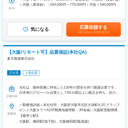
タルソリューションおよび情報システムの企画・設計・導入・運
＞月額（基本給）：540,000円～770,000円＜月給＞540,000円～
す。同社はこの社会課題を「３Dプリンティング × AIテクノロジ
用支援を担います。
給与
770,000円＜昇給有無＞有＜残業手当＞有＜給与補足＞※経験・能
ー」という新技術で解決することを目指すスタートアップ企業
研究開発を主な担当領域とし、状況に応じて他領域(Healthcare、
力等を考慮の上、当社規定により決定します。■賞与：年1回支給
で、JETRO「日ASEAN新産業創出実証事業」や東京大学IPC「起
Customer Engagement、人事、法務、財務など)の業務を支援す
■基本給改定：年1回（4月）賃金はあくまでも目安の金額であ
業支援プログラム」などに相次いで採択されて注目いただいてい
ることもあります。
り、選考を通じて上下する可能性があります。月給(月額)は固定手
ます。現在、フィリピン・インドで活動中ですが、、アジア・ア
応募依頼する
信頼されるDigital & IT Business Partnerとして、事業部門、
気になる
当を含めた表記です。
フリカの各国での事業も進行中です。
（エージェントサービス）
Digital & IT組織、外部パートナーと密接に連携しながら、ビジネ
スニーズの理解、システム関連施策の推進、ITソリューションの
変更の範囲：会社の定める業務
提供、および持続的な事業成果の実現を支援します。
【主な職務内容と責任】
【大阪/リモート可】品質保証(本社QA)
■ビジネスパートナーシップ
参天製薬株式会社
・R&Dおよび関連部門のステークホルダーと信頼関係を構築し、
業務上の課題、ニーズ、および優先事項を理解する。
・ビジネス目標の達成と事業価値の創出に向けて、ITおよびデジ
正社員
上場企業
タルソリューションを提案し、その導入・活用を支援する。
・ビジネス部門とIT部門の橋渡し役として、優先順位、期待値、
およびソリューション方針の整合を図る。
当社は、眼科医療に特化した130年の歴史を持つ製薬企業です。
■プロジェクト推進
日本発のグローバル企業として60カ国以上に拠点を持ち、目の健
・担当するITプロジェクトおよび施策について、計画策定、実
仕事内容
康のために様々な革新的な治療法とデジタルソリューションを提
行、および進捗管理をリードする。
供し、世界中の人々の視覚に関わる社会問題に取り組んでいま
＜勤務地詳細＞本社住所：大阪府大阪市北区大深町4-20 グランフ
・プロジェクトにおける課題やリスクを主体的に特定・管理し、
す。本ポジションは、本社QA職として活躍頂きます。
ロント大阪タワーA25F勤務地最寄駅：JR各線／大阪駅受動喫煙対
適切な対策を推進することで、円滑なプロジェクト遂行を実現す
勤務地
策：屋内全面禁煙変更の範囲：会社の定める事業所（リモートワ
る。
【最寄り駅】
■業務内容：
ーク含む）
・社内外の関係者と連携しながら、プロジェクトの成功に向けて
大阪駅、梅田駅(地下鉄)、大阪梅田駅(阪急線)
・配属先は、日本国内で製造販売する医療用/一般用医薬品・健康
推進する。