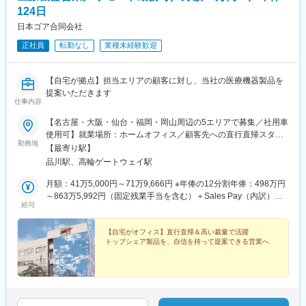
変更の範囲：会社の定める業務
社用車にて移動いただきます。
124日
日本ゴア合同会社
■社風：
9割以上の社員が中途入社であり、フラットで風通しの良い社風で
正社員
転勤なし
業種未経験歓迎
す。経験や知識を生かして同社のさらなる事業強化に貢献するこ
とが求められます。
【自宅が拠点】担当エリアの顧客に対し、当社の医療機器製品を
提案いただきます
■商品概要：
仕事内容
同社の商品は、動物病院での取り扱いNo.1です。一頭一頭に合っ
た細分化した商品を多数取り揃えており、来院する動物に的確な
【名古屋・大阪・仙台・福岡・岡山周辺の5エリアで募集／社用車
食事を提供しています。動物のプロである獣医師たちが認めた商
使用可】就業場所：ホームオフィス／顧客先への直行直帰スタイ
品です。
勤務地
ル(1)名古屋エリア愛知県、岐阜県、福井県、三重県(2)大阪エリア
【最寄り駅】
例）糖尿病のペット向けフード／肥満のペット向けフード／肝臓
滋賀県、京都府、大阪府、兵庫県、奈良県、和歌山県(3)仙台エリ
品川駅、高輪ゲートウェイ駅
サポートフード／手術後の液体状ペットフード など
ア宮城県、青森県、秋田県、山形県、岩手県、福島県※上記東北6
件をチームで担当(4)福岡エリア福岡県、大分県、佐賀県、熊本
月額：41万5,000円～71万9,666円 ※年俸の12分割年俸：498万円
変更の範囲：会社の定める業務
県、長崎県、宮崎県、鹿児島県、沖縄県(5)岡山エリア鳥取県、島
～863万5,992円（固定残業手当を含む）＋Sales Pay（内訳）年
給与
根県、岡山県、広島県、山口県※今後は東京エリアでの募集も予定
額（基本給）：450万円～800万円固定残業手当：月4万円～5万
です。◎社用車での訪問が可能です◎訪問のない日は在宅勤務と
3,000円（12時間分）※超過した時間外労働の残業手当は追加支給
なります◎研修、社内の打ち合わせ、イベント等で出社が発生す
◎Sales Pay：年額（基本給）の10％支給あり
【自宅がオフィス】直行直帰＆高い裁量で活躍
トップシェア製品を、自信を持って提案できる営業へ
る可能性がございます◎転勤は基本ありません本社：東京都港区
港南1-8-15 Wビル14F受動喫煙対策：敷地内全面禁煙