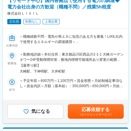
【リモート中心】国内各拠点で使用する電力の調達◆
４、社内は社長、副社長問わず「さん」付けで呼び合う風通しの
電力会社出身の方歓迎（職種不問）／残業5h程度
良い風土があり、これまでの新卒社員の定着率は9割超と勤務しや
株式会社ＬＩＸＩＬ
すい風土が整っています。
５、開発・製造～販売まで全て自社にて一気通貫で行っていま
正社員
転勤なし
上場企業
す。
変更の範囲：会社の定める業務
～職種経験不問・電気や再エネに知見のある方を募集！LIXIL社内
で使用するエネルギーの調達購買～
仕事内容
■概要：
＜勤務地詳細＞本社住所：東京都品川区西品川1-1-1 大崎ガーデン
LIXILでは国内だけで36か所の生産拠点と113か所のショールーム
タワー24F受動喫煙対策：敷地内喫煙可能場所あり変更の範囲：
を有しており、日々の消費エネルギー(電気・ガス)は膨大なものと
勤務地
会社の定める事業所（リモートワーク含む）
【最寄り駅】
なっています。
大崎駅、下神明駅、大井町駅
コロナ以降、エネルギー市況の大きな変動やメニュー・契約方法
の多様化等により上記のコストは会社業績に多大なインパクトを
＜予定年収＞600万円～1,100万円＜賃金形態＞月給制補足事項な
与えるものとして年々社内における重要度・注目度が増していま
し＜賃金内訳＞月額（基本給）：350,000円～650,000円＜月給＞
す。
給与
350,000円～650,000円＜昇給有無＞有＜残業手当＞有＜給与補足
更に今後はLIXIL環境ビジョン2050「CO2ゼロ」の目標達成を目
＞※年齢と経験に基づき決定します（応相談）。■昇給：年1回（4
指し、再エネ率を上げることが、急務となっています。このテー
月）■賞与：年2回（7月・12月）賃金はあくまでも目安の金額で
マに一緒に取り組むエネルギー導入・再エネ促進スタッフ（購買
あり、選考を通じて上下する可能性があります。月給(月額)は固定
応募依頼する
担当）を募集します。
気になる
手当を含めた表記です。
（エージェントサービス）
■業務内容：
会社業績に大きく貢献できる仕事です。自分の手で主に電力調達