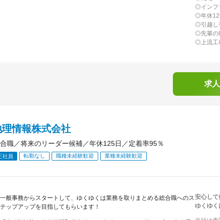
◎インフ
◎年休1
◎引越し
◎先輩の
◎上流工
求人
地理情報株式会社
合職／将来のリーダー候補／年休125日／定着率95％
転勤なし
職種未経験歓迎
業種未経験歓迎
正社員
安心して
一般事務からスタートして、ゆくゆくは業務を取りまとめる総合職へのス
ゆくゆく
テップアップを目指してもらいます！