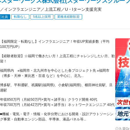
本スターワークス株式会社(スターワークスグループ
／インフラエンジニア／上流工程／U・Iターン支援充実
転勤なし
5名以上採用
業種未経験歓迎
正社員
【福岡限定・転勤なし】インフラエンジニア！年収UP実績多数（平均
100万円UP）
【経験者歓迎】☆福岡で働きたい方！上流工程にチャレンジしたい方、歓
迎！
福岡県内 ※福岡市・北九州市を中心とした各プロジェクト先 ※福岡市
（博多・天神・東比恵・百道 など）を中心に、北九...
博多駅、平和通駅、祇園駅(福岡県)、小倉駅(福岡県)、櫛田神社前駅、旦
過駅
年収850万円（月給50万円+賞与＋諸手当）クラウド開発 40代
年収700万円（月給42万円+賞与＋諸手当）ネットワークエンジニア 40代
■機械・電気・電子・情報・化学分野における開発・設計アウトソーシン
グ事業・自動車エンジン部品、半導体、液晶パネル等...
◎九電G