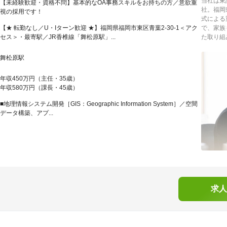
当社は東
【未経験歓迎・資格不問】基本的なOA事務スキルをお持ちの方／意欲重
社。福岡
視の採用です！
式による
【★ 転勤なし／U・Iターン歓迎 ★】福岡県福岡市東区青葉2-30-1＜アク
で、家族
セス＞・最寄駅／JR香椎線「舞松原駅」...
た取り組み
舞松原駅
年収450万円（主任・35歳）
年収580万円（課長・45歳）
■地理情報システム開発［GIS：Geographic Information System］／空間
データ構築、アプ...
求人