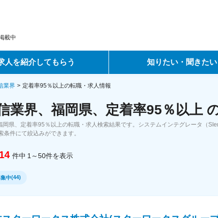
掲載中
求人を紹介してもらう
知りたい・聞きたい
ントサービス
転職ノウハウ
通信業界
定着率95％以上の転職・求人情報
通信業界、福岡県、定着率95％以上
サービス
データで見る転職
、福岡県、定着率95％以上の転職・求人検索結果です。システムインテグレータ（SI
ーエージェントサービス
コラム・インタビュー
索条件にて絞込みができます。
14
件中
1～50
件
を表示
転職Q&A
(
44
)
募集中