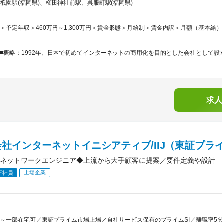
祇園駅(福岡県)、櫛田神社前駅、呉服町駅(福岡県)
＜予定年収＞460万円～1,300万円＜賃金形態＞月給制＜賃金内訳＞月額（基本給）：247,
■概略：1992年、日本で初めてインターネットの商用化を目的とした会社として設立
求人
社インターネットイニシアティブ/IIJ（東証プラ
福岡/ネットワークエンジニア◆上流から大手顧客に提案／要件定義や設計
上場企業
正社員
～一部在宅可／東証プライム市場上場／自社サービス保有のプライムSI／離職率5％以下／「I