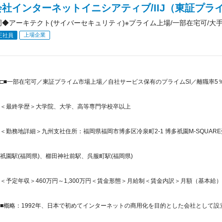
社インターネットイニシアティブ/IIJ（東証プラ
]福岡◆アーキテクト(サイバーセキュリティ)※プライム上場/一部在宅可/大
上場企業
正社員
□■一部在宅可／東証プライム市場上場／自社サービス保有のプライムSI／離職率5％以下／「
＜最終学歴＞大学院、大学、高等専門学校卒以上
＜勤務地詳細＞九州支社住所：福岡県福岡市博多区冷泉町2-1 博多祇園M-SQUARE
祇園駅(福岡県)、櫛田神社前駅、呉服町駅(福岡県)
＜予定年収＞460万円～1,300万円＜賃金形態＞月給制＜賃金内訳＞月額（基本給）：247,
■概略：1992年、日本で初めてインターネットの商用化を目的とした会社として設立