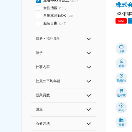
定着率95％以上
(
214
)
株式会
女性活躍
(
135
)
[438
自動車通勤OK
(
28
)
New
服装自由
(
149
)
待遇・福利厚生
仕事
語学
対象
仕事内容
勤務地
社員の平均年齢
従業員数
最寄駅
設立
給与
応募方法
事業