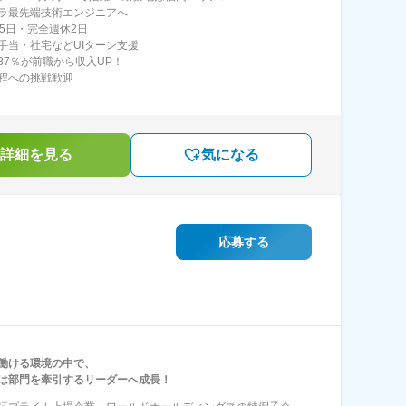
ラ最先端技術エンジニアへ
25日・完全週休2日
手当・社宅などUIターン支援
87％が前職から収入UP！
程への挑戦歓迎
詳細を見る
気になる
応募する
働ける環境の中で、
は部門を牽引するリーダーへ成長！