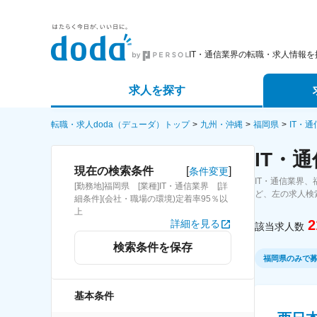
IT・通信業界の転職・求人情報を
求人を探す
詳細条件から探す
エージェ
転職・求人doda（デューダ）トップ
九州・沖縄
福岡県
IT・
IT・
新着求人から探す
スカウト
[
]
現在の検索条件
条件変更
IT・通信業界
[勤務地]福岡県 [業種]IT・通信業界 [詳
求人特集から探す
パートナ
ど、左の求人検
細条件](会社・職場の環境)定着率95％以
上
2
詳細を見る
該当求人数
検索条件を保存
福岡県のみで
基本条件