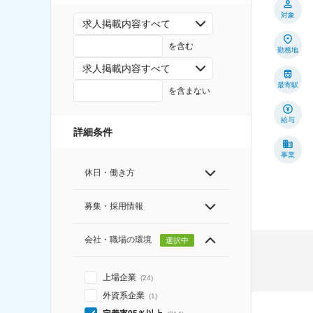
対象
求人掲載内容すべて
を含む
勤務地
求人掲載内容すべて
最寄駅
を含まない
給与
詳細条件
事業
休日・働き方
募集・採用情報
会社・職場の環境
選択中
上場企業
(
24
)
外資系企業
(
1
)