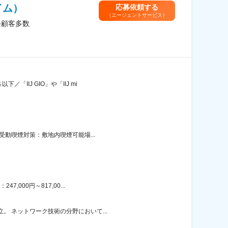
イム）
応募依頼する
（エージェントサービス）
手顧客多数
IIJ GIO」や「IIJ mi
受動喫煙対策：敷地内喫煙可能場...
000円～817,00...
。 ネットワーク技術の分野において...