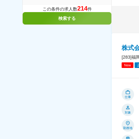
214
この条件の求人数
件
検索する
株式会
[283
New
仕事
対象
勤務地