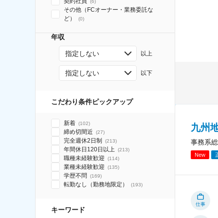
契約社員
(
6
)
その他（FCオーナー・業務委託な
ど）
(
0
)
年収
指定しない
以上
指定しない
以下
こだわり条件ピックアップ
新着
(
102
)
九州
締め切間近
(
27
)
完全週休2日制
事務系総
(
213
)
年間休日120日以上
(
213
)
New
職種未経験歓迎
(
114
)
業種未経験歓迎
(
135
)
学歴不問
(
169
)
転勤なし（勤務地限定）
(
193
)
仕事
キーワード