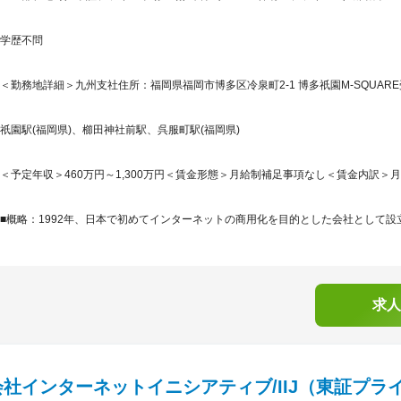
学歴不問
＜勤務地詳細＞九州支社住所：福岡県福岡市博多区冷泉町2-1 博多祇園M-SQUARE
祇園駅(福岡県)、櫛田神社前駅、呉服町駅(福岡県)
＜予定年収＞460万円～1,300万円＜賃金形態＞月給制補足事項なし＜賃金内訳＞月額（基
■概略：1992年、日本で初めてインターネットの商用化を目的とした会社として設立
求人
社インターネットイニシアティブ/IIJ（東証プラ