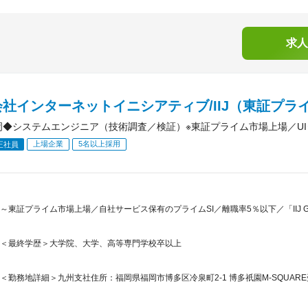
求人
社インターネットイニシアティブ/IIJ（東証プラ
]福岡◆システムエンジニア（技術調査／検証）※東証プライム市場上場／U
上場企業
5名以上採用
正社員
～東証プライム市場上場／自社サービス保有のプライムSI／離職率5％以下／「IIJ GIO
＜最終学歴＞大学院、大学、高等専門学校卒以上
＜勤務地詳細＞九州支社住所：福岡県福岡市博多区冷泉町2-1 博多祇園M-SQUARE