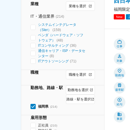
西日
業種
業種を選択
福岡限定
IT・通信業界
(
214
)
New
システムインテグレータ
（SIer）
(
159
)
ベンダ（ハードウェア・ソフ
トウェア）
(
48
)
ITコンサルティング
(
36
)
仕事
通信キャリア・ISP・データセ
ンター
(
8
)
ITアウトソーシング
(
71
)
対象
職種
職種を選択
勤務地
勤務地、路線・駅
勤務地を選択
最寄駅
路線・駅を選択
給与
福岡県
(
214
)
雇用形態
事業
正社員
(
210
)