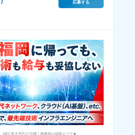
)
応募する
r、NEC等大手PJで活躍！勤務地は福岡エリア★