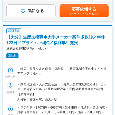
分単位で支給■昇給：年1回（4月）■賞与 年2回（7月、12月）賃
ります。これまでのご経験を活かしてさらなるスキルアップを目
ていることから、開発センター設立など新しい取り組みも行い
金はあくまでも目安の金額であり、選考を通じて上下する可能性
指せます。
応募依頼する
日々成長しております。
気になる
があります。月給(月額)は固定手当を含めた表記です。
（エージェントサービス）
■職務内容：
変更の範囲：会社の定める業務
半導体工場で摩耗や汚泥が激しい部品を専用の化学薬品や研磨工
具で完全に洗浄する業務をお任せします。EHSやQCスキルを磨け
締切間近
ます。
【大分】生産技術職◆大手メーカー案件多数◎／年休
■具体的には：
123日／プライム上場G／福利厚生充実
・半導体工場で稼働中の最先端製造装置の部品洗浄
株式会社BREXA Technology
・摩耗や汚泥が激しい部品を回収し、専用の化学薬品や研磨工具
を使用して完全に洗浄
正社員
・ISO監査をクリアするためのEHS（環境・健康・安全）マネジ
メントやQC（品質管理）のスキルを発揮
・他部署での排水管理や公害防止の環境分野の知識を深める機会
～幅広い案件を多数保有／福利厚生・教育体制充実の中でキャリ
アアップ可能～
仕事内容
■働く魅力：
・最先端の半導体製造技術に触れながら、実践的な経験を積む機
■仕事内容：
＜勤務地詳細＞大分支店住所：大分県大分市末広町1-1-18 ニッ
会があります。
当社の保有する様々な案件をご経験頂き、エンジニアとして第一
セイ大分駅前ビル9階 受動喫煙対策：屋内全面禁煙変更の範囲：
・EHSやQCのスキルを活かし、環境保護に貢献できます。
線で活躍できるポジションです。生産技術職での経験を活かした
勤務地
会社の定める事業所（リモートワーク含む）
【最寄り駅】
・多様なツールや資格を取得することでキャリアアップが可能で
豊富な案件を取り揃えております。
大分駅、古国府駅、西大分駅
す。
・基本的に大手メーカー様の案件へ配属となります。
・チームでの協力を通じて達成感を得られる環境です。
＜予定年収＞370万円～666万円＜賃金形態＞月給制＜賃金内訳＞
■案件例：
月額（基本給）：250,000円～400,000円＜月給＞250,000円～
■当社だからこそ実現できるエンジニアとしての未来がある：