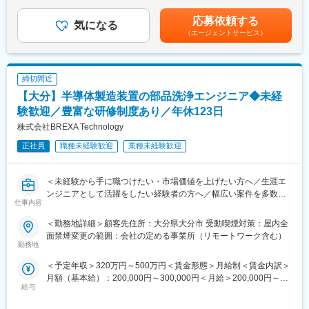
■評価制度：
給与等を考慮して給与を決定。■賞与 年2回（7月、12月）※前年
となります＝ずっと自社内勤務です。今まで請負の客先常駐で開
エンジニアが主体となって作った評価制度が特徴です！
度実績1.5ヶ月分■昇給 年1回（10月）※人事考課による賃金はあ
応募依頼する
発を進めていましたが顧客からの信頼を勝ち取り、今では上段の
気になる
評価基準が明確、上長だけではなく同僚や後輩などから幅広く評
くまでも目安の金額であり、選考を通じて上下する可能性があり
（エージェントサービス）
メーカーの業務アプリすべてを受託開発に移管予定です（少なく
価されるので、透明性の高い運用を実現しています。
ます。月給(月額)は固定手当を含めた表記です。
とも5年以上は確実に続く案件となります）。また一つの企業に依
・業績評価…自身で設定した目標や組織の目標に対して行動した
存することなく、受託開発案件が増加しています。その業界は幅
結果を評価
広くマスメディア系企業のCRM管理、不動産系支払い管理システ
・スキル評価…持っているスキル、知識を評価
締切間近
ム、また海洋生物研究施設向けの状況管理システムなど業界に依
・年末プレゼン…1年の活動や来期の目標を社内に共有
【大分】半導体製造装置の部品洗浄エンジニア◆未経
存しない開発を手掛けています。
・360度評価…共に働いた仲間からフィードバックを得る
験歓迎／豊富な研修制度あり／年休123日
■様々な案件を取り扱えるワケ（ニアショアからフルリモートへ）
変更の範囲：会社の定める業務
株式会社BREXA Technology
九州に本社を構える同社。今まで熊本に開発機能を構築し、ニア
正社員
職種未経験歓迎
業種未経験歓迎
ショアで全国各地の案件を請負ってまいりました。そのため、以
前から”異なるロケ―ションで開発を進める”というリモート開発に
応用できる環境で開発を進めフルリモートの案件も潤沢に保有し
＜未経験から手に職つけたい・市場価値を上げたい方へ／生涯エ
ています。開発場所に依存せず、スピード感をもって案件対応で
ンジニアとして活躍をしたい経験者の方へ／幅広い案件を多数保
きることから、多くの業界から頼られ、常駐ではない自社開発が
仕事内容
有／福利厚生・教育体制充実の中でキャリアアップ可能＞
絶えない理由となっています。
＜勤務地詳細＞顧客先住所：大分県大分市 受動喫煙対策：屋内全
■エンジニア未経験の皆様へ：
■当社の魅力
面禁煙変更の範囲：会社の定める事業所（リモートワーク含む）
飲食、接客、営業、介護など、様々な業種・業界出身の方が多数
勤務地
◇ワークライフ…子育てや介護などで時短勤務や残業が出来ない
在籍しています。各種研修制度も充実しておりスキルアップが出
などの環境に合わせた働き方ができます。残業については、原則
＜予定年収＞320万円～500万円＜賃金形態＞月給制＜賃金内訳＞
来る環境となっています。
20時間／月としておりプライベートな時間もしっかりと取ること
月額（基本給）：200,000円～300,000円＜月給＞200,000円～
ができます。
給与
300,000円＜昇給有無＞有＜残業手当＞有＜給与補足＞※年齢、経
■エンジニアとして活躍中の皆様へ：
◇企業成長…多角的な事業展開と徹底したリスクマネジメントで
験、能力など考慮の上決定します。■普通残業／深夜残業手当：1
当社では設計開発から生産技術、保全まで幅広いポジションがあ
安定した企業に成長しました。現在、5年以上連続で業績を伸ばし