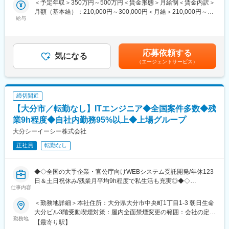
家族手当制度等がございます。
＜予定年収＞350万円～500万円＜賃金形態＞月給制＜賃金内訳＞
月額（基本給）：210,000円～300,000円＜月給＞210,000円～
■職務内容：
給与
■スキルアップ支援体制：
300,000円＜昇給有無＞有＜残業手当＞有＜給与補足＞※年齢、経
半導体装置洗浄における品質管理責任者補佐としてご活躍いただ
◎24時間365日好きな時間に技術系動画や勉強が可能です。
験、能力など考慮の上決定します。■普通残業／深夜残業手当：1
きます。環境の知識・安全衛生の知識があれば活かすことができ
◎Zoomにて技術研修を月数回開催。プログラミングや設計など幅
分単位で支給■昇給：年1回（4月）■賞与 年2回（7月、12月）賃
ます。
広いトピックスを用意しています。
金はあくまでも目安の金額であり、選考を通じて上下する可能性
応募依頼する
気になる
◎スキルUPが給与UPに：アカデミー制度で取得した単位に応じ
があります。月給(月額)は固定手当を含めた表記です。
（エージェントサービス）
■具体的には：
て給与UPが行われる仕組みです。
・半導体装置洗浄プロセスの品質管理をサポート
◎専門教育機関で技術取得が目指せます。
・洗浄プロセスの監視と改善提案
・環境および安全衛生に関する規定の遵守
変更の範囲：会社の定める業務
締切間近
・品質管理データの収集と分析
【大分市／転勤なし】ITエンジニア◆全国案件多数◆残
■働く魅力：
業9h程度◆自社内勤務95%以上◆上場グループ
・最先端の半導体製造技術に触れながら、品質管理のスキルを向
大分シーイーシー株式会社
上させられます。
正社員
転勤なし
・環境保護と安全衛生に貢献できる意義ある仕事です。
・チームでの協力を通じて達成感を得られる環境です。
・成長業界での勤務により、長期的なキャリア形成が可能です。
◆◇全国の大手企業・官公庁向けWEBシステム受託開発/年休123
日＆土日祝休み/残業月平均9h程度で私生活も充実◎◆◇
教育制度も充実している為活躍されている先輩社員も多数いま
仕事内容
す。
■職務内容：
研修環境も整っており、安心して業界にチャレンジをしていただ
＜勤務地詳細＞本社住所：大分県大分市中央町1丁目1-3 朝日生命
企業や官公庁向けのWEBシステムの受託開発案件をご担当いただ
くことができます。
大分ビル3階受動喫煙対策：屋内全面禁煙変更の範囲：会社の定め
きます。
勤務地
る事業所
【最寄り駅】
・受託開発業務 ・企業向けWEBシステムの開発