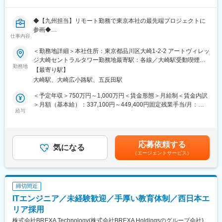
3部門間でのローテ―ションもあり、ゼネラリストとしての経験を
身に付けて頂きます。
◆【九州担当】リモート勤務で東京本社の最先端プロジェクトに
※福岡（赤坂・天神）、北九州、佐賀、長崎、熊本、大分、宮崎、
参画◆
鹿児島いずれか勤務地への配属を予定しています。
仕事内容
～上流だけじゃなく技術も兼ね備えたITコンサルとして市場価値
ご希望も考慮しながら選考していきますがご希望に沿えないケー
大幅UP～
スもありますので、あらかじめご了承ください。
＜勤務地詳細＞本社住所：東京都品川区大崎1-2-2 アートヴィレッ
ジ大崎セントラルタワー勤務地最寄駅：各線／大崎駅受動喫煙対
■職務内容：
勤務地
■長く働ける就業環境：
策：屋内全面禁煙変更の範囲：会社の定める事業所（リモートワ
【最寄り駅】
金融業界向けのITコンサルタントとして、以下の業務を担当いた
上記各3部門はそれぞれ40～70名前後で構成され、1人に作業負荷
ーク含む）
大崎駅、大崎広小路駅、五反田駅
だきます。
がかからないよう、各工事はメイン担当とサブ担当の2名体制をと
・顧客ヒアリング、業務・システム課題の抽出
っています。
＜予定年収＞750万円～1,000万円＜賃金形態＞月給制＜賃金内訳
・ソリューション提案、実行計画の立案
また、平均残業は20h前後／月で、短納期やトラブルがなければ
＞月額（基本給）：337,100円～449,400円固定残業手当/月：
・設計・開発の実施（チームで対応）
給与
基本的に土日祝休み、と就業環境も充実しています。
131,700円～175,600円（固定残業時間50時間0分/月）超過した時
・自社ソリューション「FutureBANK」の導入支援 など
間外労働の残業手当は追加支給＜月給＞468,800円～625,000円
※チームで対応する為、可能な範囲から徐々にお任せいたします。
（一律手当を含む）＜昇給有無＞有＜残業手当＞有＜給与補足＞※
変更の範囲：会社の定める業務
経験・年齢・能力・前職給与等を考慮し、当社規程により優遇し
応募依頼する
■魅力：
気になる
ます。・昇給：年1回（4月）・賞与：年2回（6月・12月）賃金は
（エージェントサービス）
・リモート勤務可能：習得状況などにより変動しますが、必要に
あくまでも目安の金額であり、選考を通じて上下する可能性があ
応じて出張ベースで出社あり。
ります。月給(月額)は固定手当を含めた表記です。
・自身の裁量で働ける環境：所要での中抜け等が柔軟にできる環
境です。
締切間近
・地方金融機関とのプロジェクト多数：地元経済に貢献できるや
ITエンジニア／未経験歓迎／手厚い教育体制／西日本エ
りがいある仕事。
・技術力も磨けるITコンサル：上流工程だけでなく、設計・開発
リア採用
まで一貫して関われるため、技術者としての市場価値も向上でき
株式会社BREXA Technology(株式会社BREXA Holdingsのグループ会社)