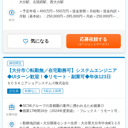
■当社だからこそ実現できるエンジニアとしての未来がある：
大分駅、古国府駅、西大分駅
・官公庁向けWEBシステムの開発
＜お取引社数3,900社＞
※様々な開発プロジェクトの中から、経験やスキルを考慮して最適
同業他社と比較をしても圧倒的なお取引社数を誇る当社。
＜予定年収＞450万円～550万円＜賃金形態＞月給制＜賃金内訳＞
な案件に携わっていただきます。
当社独占のプロジェクトも多数あり、当社だからこそ挑戦できる
月額（基本給）：250,000円～285,000円＜月給＞250,000円～
給与
仕事があります。
285,000円＜昇給有無＞有＜残業手当＞有＜給与補足＞■昇給：年
■開発環境・案件例：
＜キャリアドック制度＞
1回（4月）■賞与：年2回（6月・12月）■モデル年収：年収550万
・言語：Java／.NET（VB, C#, ASP）／Ruby／PHP／Python／
同業他社では希望する仕事があっても、会社の都合で挑戦できな
円／28歳／システムエンジニア（月給＋賞与＋諸手当）年収650
Perl／C／C++／JavaScript など
いという事も転職理由の1つです。
万円／38歳／システムエンジニア（月給＋賞与＋諸手当）賃金は
応募依頼する
・DB：SQL Server／MySQL／Oracle／PostgreSQL
気になる
当社では専任のキャリアアドバイザーがおり、キャリアアドバイ
あくまでも目安の金額であり、選考を通じて上下する可能性があ
（エージェントサービス）
・その他：Microsoft Dynamics 365／SharePoint Online／Power
ザーが社内に働きかける事で希望する仕事への挑戦を後押ししま
ります。月給(月額)は固定手当を含めた表記です。
Automate
す。
エンジニアの遣り甲斐を大切にする当社だからこその取り組みで
＜実績例＞
す。
締切間近
・基幹業務・財務会計などの業務システム ・官公庁向けワークフ
＜FA制度＞
【大分市◇転勤無／在宅勤務可】システムエンジニア
ローやCRM、教育系システム ・精密機械向けアプリ、外貨預金管
エンジニアの方を対象に社内でのキャリアチェンジを支援する制
理、複合機UI・セキュアプリントなど多様な業界・システムに関
◆UIターン歓迎！◆リモート・副業可◆年休123日
度です。
わることで、業務知識と技術力を幅広く伸ばせる環境です。
転職をする必要なく、社内での新しいキャリアを形成し、貴方の
ＳＣＳＫニアショアシステムズ株式会社
エンジニアとしての可能性を広げる事が可能です。
正社員
転勤なし
5名以上採用
■働き方・環境：
・年間休日123日、完全週休2日制（土日祝）でオンオフしっかり
◎
変更の範囲：会社の定める業務
◆SCSKグループの首都圏の案件に携われるため裁量◎
・残業は月平均９時間程度と少なめで、繁忙期でも無理な稼働に
◆残業17時間16分（2024年度実績）・フレックス・リモート可・
なりにくいです。
仕事内容
副業可・離職率4.8％・入社1年目から最大20日の有給休暇支給で
・勤務場所：社内開発が約95％、社外常駐は5％未満
働きやすさ抜群
＜勤務地詳細＞大分開発センター住所：大分県大分市中央町1-1-5
◆各拠点で規模拡大中のため、上流工程に携わるキャリアアップ
■キャリアパス：