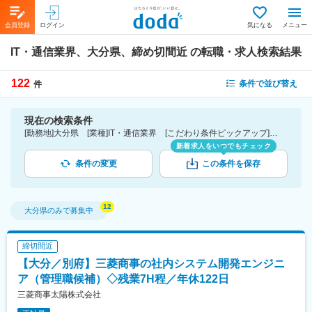
会員登録
ログイン
気になる
メニュー
IT・通信業界、大分県、締め切間近
の転職・求人検索結果
122
条件で並び替え
件
現在の検索条件
[勤務地]大分県 [業種]IT・通信業界 [こだわり条件ピックアップ]締切間近
新着求人をいつでもチェック
条件の変更
この条件を保存
大分県
のみで募集中
締切間近
【大分／別府】三菱商事の社内システム開発エンジニ
ア（管理職候補）◇残業7H程／年休122日
三菱商事太陽株式会社