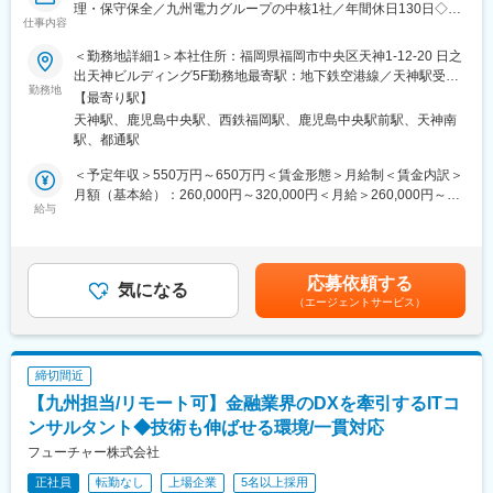
理・保守保全／九州電力グループの中核1社／年間休日130日◇◆
＜FA制度＞
仕事内容
■業務内容：
エンジニアの方を対象に社内でのキャリアチェンジを支援する制
光ファイバケーブルなど、通信ケーブルの設計・構築・施工管
度です。
＜勤務地詳細1＞本社住所：福岡県福岡市中央区天神1-12-20 日之
理・保守保全、工事にあたっての各種申請・調整業務などの業務
転職をする必要なく、社内での新しいキャリアを形成し、貴方の
出天神ビルディング5F勤務地最寄駅：地下鉄空港線／天神駅受動
を担当頂きます。
勤務地
エンジニアとしての可能性を広げる事が可能です。
喫煙対策：屋内全面禁煙＜勤務地詳細2＞鹿児島支店住所：鹿児島
【最寄り駅】
法人向けインフラ設備や個人宅向け光ファイバー引込みなどの工
県鹿児島市武１丁目２－１０ JR鹿児島中央ビル5F勤務地最寄駅：
天神駅、鹿児島中央駅、西鉄福岡駅、鹿児島中央駅前駅、天神南
事に関する業務が中心となりますが、主な対応業務は下記のよう
JR鹿児島本線／鹿児島中央駅受動喫煙対策：屋内全面禁煙変更の
駅、都通駅
な業務内容です。
範囲：会社の定める事業所（リモートワーク含む）
・光ファイバケーブル工事設計（架空・地中）、施工管理
＜予定年収＞550万円～650万円＜賃金形態＞月給制＜賃金内訳＞
・地下埋設管路工事等の設計、施工管理
月額（基本給）：260,000円～320,000円＜月給＞260,000円～
・電柱管理者、道路管理者等への許認可に関する業務
給与
320,000円＜昇給有無＞有＜残業手当＞有＜給与補足＞これまで
・工程管理
のご経験に応じて提示されます※昇給：年1回（4月）、賞与：年2
・設備データ管理
回（6月、12月）※ほか、世帯手当、時間外手当などあり※モデル
・工事会社への安全、工事品質に関する指導
年収：28歳 551万円、34歳 613万円、40歳678万円、管理職（副
応募依頼する
・光ファイバケーブル工事に関する業務改善の取組など
気になる
長）730万円、管理職（グループ長）950万円（ご年齢やご経験に
（エージェントサービス）
※実際の工事は協力会社で行います。
よる）賃金はあくまでも目安の金額であり、選考を通じて上下す
※法人向けでは工事許可申請から2～3ケ月の工事、FTTHなどの個
る可能性があります。月給(月額)は固定手当を含めた表記です。
人宅向けでは（同）1ケ月前後の工事が中心です。
締切間近
■配属先情報：
【九州担当/リモート可】金融業界のDXを牽引するITコ
計画部／工事部／保守部のいずれか部門への配属を予定していま
す。
ンサルタント◆技術も伸ばせる環境/一貫対応
計画部では新工法の開発や技術者育成を、工事部では開通作業
フューチャー株式会社
を、保守部では開通後の保守業務がそれぞれのミッションとなり
正社員
転勤なし
上場企業
5名以上採用
ます。