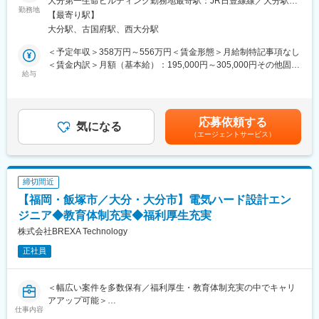
大分第一生命ビルディング勤務地最寄駅：JR日豊線線／大分駅受
の道も多くあります
勤務地
・案件を通じて上流工程やクラウド（AWS/Azure/GCP）など新技
動喫煙対策：屋内全面禁煙
【最寄り駅】
術にも挑戦しやすい環境です。
大分駅、古国府駅、西大分駅
下記URLから当社の雰囲気を感じていただけます！
・モデル年収：28歳SEで約550万円、38歳SEで約650万円（いず
https://uij-turn-scskns.com/
れも月給＋賞与＋諸手当）。スキルアップが収入にも反映されま
＜予定年収＞358万円～556万円＜賃金形態＞月給制特記事項なし
す◎
＜賃金内訳＞月額（基本給）：195,000円～305,000円その他固定
SCSKグループの中でニアショア拠点でシステムの機能拡張や保
給与
手当/月：5,500円固定残業手当/月：33,200円～51,420円（固定残
守開発業務を担う当社にて、システムエンジニアとしての業務を
■企業の魅力：
業時間20時間0分/月）超過した時間外労働の残業手当は追加支給
お任せします。
・大分県内の自治体・企業向け受託開発で実績を持ち、全国案件
＜月給＞233,700円～361,920円（一律手当を含む）＜昇給有無＞
■業務内容：
にも対応する地域密着型SIerです。
有＜残業手当＞有＜給与補足＞■昇給：年1回（7月）※前年度昇給
応募依頼する
・基幹/業務システムの保守・運用（リモート・エンハンス）
気になる
・プライム案件・新技術導入案件も多数。安定した技術力供給を
実績あり■賞与：年2回 合計4.0ヶ月分■その他定額手当：リモー
（エージェントサービス）
要件定義、基本設計、詳細設計、製造・単体テスト、シナリオテ
実現しています。
トワーク推進手当+学び手当※別途、役割管理手当（対象者のみ）
スト、ユーザ問合せ対応
支給あり※給与レンジの補足プロジェクトマネージャー：550～
要件定義から参画できるPJも増えて来ています。ゆくゆくは上流
変更の範囲：会社の定める業務全般
690万円プロジェクトリーダー：500～570万円賃金はあくまでも
工程への挑戦も可能です。
目安の金額であり、選考を通じて上下する可能性があります。月
締切間近
給(月額)は固定手当を含めた表記です。
【福岡・飯塚市／大分・大分市】電気ハード設計エン
■＜大分拠点でのプロジェクト例＞
○SAPパッケージ（多業種向け）の保守・運用
ジニア◆教育体制充実◆福利厚生充実
〇自動車部品メーカー向けプラットフォームマイグレーション
株式会社BREXA Technology
○データマート、データレイク構築（金融業向け）
正社員
○自社ローコード開発ツールを使用してのSCSK社内システムの保
守・運用
〇AI駆動開発の基盤構築、維持
＜幅広い案件を多数保有／福利厚生・教育体制充実の中でキャリ
〇PowerPlatformを利用してのWebForm開発、SharePoint開発
アアップ可能＞
〇Informatica（ETL）導入・開発
仕事内容
【開発環境】