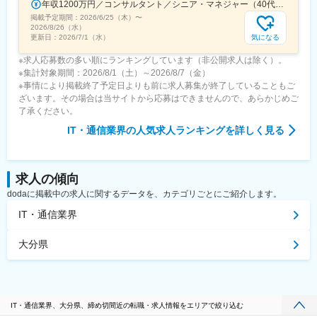
年収1200万円／コンサルタント／シニア・マネジャー（40代） 年収1000万円／テクノロジーアーキテクト（30代）
掲載予定期間：
2026/6/25（木）
〜
2026/8/26（水）
気になる
更新日：
2026/7/1（水）
※求人応募数の多い順にランキングしています（非公開求人は除く）。
※集計対象期間：2026/8/1（土）～2026/8/7（金）
※事情により掲載終了予定日よりも前に求人募集が終了していることもご
ざいます。その場合は当サイトから応募はできませんので、あらかじめご
了承ください。
IT・通信業界
の人気求人ランキングを詳しく見る
求人の傾向
dodaに掲載中の求人に関するデータを、カテゴリごとにご紹介します。
IT・通信業界
大分県
IT・通信業界、大分県、締め切間近の転職・求人情報をエリアで絞り込む