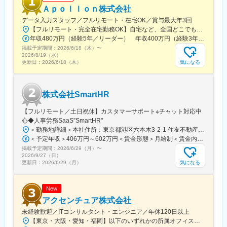
駅、内幸町駅、東新宿駅、新宿西口駅、下落合駅、御徒町駅、曳
Ａｐｏｌｌｏｎ株式会社
舟駅、東京国際クルーズターミナル駅、東京ビッグサイト駅、不
データ入力スタッフ／フルリモート・在宅OK／賞与最大年3回
動前駅、表参道駅、代々木公園駅、東池袋四丁目駅、京成関屋
【フルリモート・完全在宅勤務OK】自宅など、全国どこでもあなたが働きやすい場所で働けます★転居を伴う転勤なし★全国47都道府県どこからでも応募OK【本社】東京都新宿区山吹町130番地の15 茜ビル2-A＜アクセス＞有楽町線「江戸川橋駅」、東西線「東西線」より徒歩10分※受動喫煙対策：あり
駅、府中本町駅、立川南駅、日本大通り駅、関内駅、八丁畷駅、
年収480万円（経験5年／リーダー） 年収400万円（経験3年／メンバー）
武蔵溝ノ口駅、柳小路駅、お台場海浜公園駅
掲載予定期間：
2026/6/18（木）
〜
2026/8/19（水）
気になる
更新日：
2026/6/18（木）
株式会社SmartHR
【フルリモート／土日祝休】カスタマーサポート※チャット対応中
心◆人事労務SaaS”SmartHR"
＜勤務地詳細＞本社住所：東京都港区六本木3-2-1 住友不動産六本木グランドタワー勤務地最寄駅：東京メトロ南北線／六本木一丁目駅受動喫煙対策：屋内全面禁煙変更の範囲：会社の定める事業所（リモートワーク含む）
＜予定年収＞406万円～602万円＜賃金形態＞月給制＜賃金内訳＞月額（基本給）：212,480円～315,200円その他固定手当/月：5,000円固定残業手当/月：77,520円～114,800円（固定残業時間45時間0分/月）超過した時間外労働の残業手当は追加支給＜月給＞295,000円～435,000円（一律手当を含む）＜昇給有無＞有＜残業手当＞有賃金はあくまでも目安の金額であり、選考を通じて上下する可能性があります。月給(月額)は固定手当を含めた表記です。
掲載予定期間：
2026/6/29（月）
〜
2026/9/27（日）
気になる
更新日：
2026/6/29（月）
New
アクセンチュア株式会社
未経験歓迎／ITコンサルタント・エンジニア／年休120日以上
【東京・大阪・愛知・福岡】以下のいずれかの所属オフィスもしくは各エリアのプロジェクト先 所属オフィス：■赤坂インターシティ■関西オフィス■アクセンチュア・アドバンスト・テクノロジーセンター名古屋■福岡オフィス※詳細は勤務地一覧よりご覧いただけます。※所属オフィスを問わずプロジェクトにより、国内出張、海外出張の可能性があります【魅力ポイント│世界の知恵を活用】世界中のベストプラクティスがデータベースに集約されており、数多くの事例や社員の知恵を活用できます。日本では前例のない案件でも、世界各国の社員からオンライン・オフライン（海外出張）問わず、気軽にアドバイスを受けることができます。★ この求人のPOINT ★￣￣V￣￣￣￣￣￣￣￣￣＃世界約78万人規模の大手基盤で安定性◎若手から裁量大きく挑戦・成長できる環境＃土日祝休／連続5日以上の休暇取得も可能！／フルフレックス（コアタイムなし）＃コンサル・IT未経験者向けの手厚い研修◎／メンター制度もあるため安心してチャレンジOK！