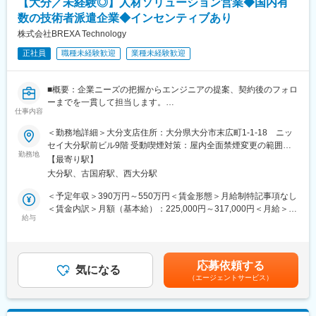
【大分／未経験◎】人材ソリューション営業◆国内有
○PHP（Laravel、Symfony、javaScript）
○AWS（Python、Node.js）
数の技術者派遣企業◆インセンティブあり
スマートフォンアプリ系
株式会社BREXA Technology
○Kotolin(Android)
正社員
職種未経験歓迎
業種未経験歓迎
○Swift（iOS）
業務系
〇Java、C#、VB
■概要：企業ニーズの把握からエンジニアの提案、契約後のフォロ
ーまでを一貫して担当します。
■特徴
仕事内容
その中で、採用部門やエンジニアと密に連携し、「人材×技術×現
・案件のバリエーション：
場」の最適なマッチングを実現することが求められます。企業と
自治体から民間まで業種・業態を問わず幅広い案件を取り扱って
＜勤務地詳細＞大分支店住所：大分県大分市末広町1-1-18 ニッ
の信頼関係構築とエンジニアの活躍支援を通じて、事業成長に貢
いるため、幅広い業務経験を積むことが可能であり、企業の安定
セイ大分駅前ビル9階 受動喫煙対策：屋内全面禁煙変更の範囲：
献していただきます。
勤務地
性もあります。
会社の定める事業所
【最寄り駅】
・社風：
大分駅、古国府駅、西大分駅
■仕事内容：
やりたい事はなんでもやってみようという社風のため、様々な分
営業業務の一連の流れは以下となります。
野に挑戦する事が可能です。
＜予定年収＞390万円～550万円＜賃金形態＞月給制特記事項なし
（1）新規の顧客開拓、エンジニアの提案
・評価制度：
＜賃金内訳＞月額（基本給）：225,000円～317,000円＜月給＞
（2）既存深耕営業、エンジニアの提案
給与
職務に応じた目標管理制度により、確実なキャリア形成を図りま
225,000円～317,000円＜昇給有無＞有＜残業手当＞有＜給与補足
（3）エンジニアフォロー（プロジェクト紹介、面談等）
す。
＞＊年齢、経験、能力など考慮の上決定します。＊想定年収とは
（4）営業事務作業（契約書、請求書処理、見積対応、資料作成な
○月収例1）基本給247,200円／職務手当（固定残業）19,713円
別途、数万～数百万円程度のインセンティブ支給実績あり昇給：
ど）
／通勤手当15,000円／住宅手当8,000円
年1回（4月）賞与：年2回手当：時間外手当(全額支給)、家族、住
応募依頼する
気になる
資格手当5,000円／家族手当10,000円（社保扶養対象配偶
宅、引越費用負担、資格取得祝金など賃金はあくまでも目安の金
（エージェントサービス）
★社用PC・社用携帯貸与
者）／合計304,913円
額であり、選考を通じて上下する可能性があります。月給(月額)は
○月収例2）基本給307,500円／職務手当（固定残業）24,813円
固定手当を含めた表記です。
まずは（1）新規の顧客開拓、エンジニアの提案から始めていただ
／通勤手当20,000円／住宅手当10,000円