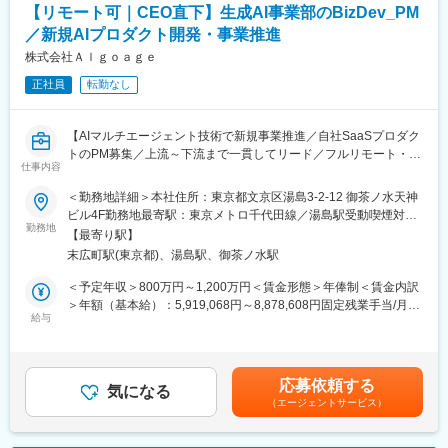
【リモート可｜CEO直下】生成AI事業部のBizDev_PM
羽駅、峰駅、陸前落合駅、センター南駅、北四番丁駅、稲永駅、
岡本駅(栃木県)、笠寺駅、村井駅、茅野駅、本山駅(愛知県)、さが
／新規AIプロダクト開発・事業推進
み野駅、小俣駅(栃木県)、新前橋駅、群馬藤岡駅、本庄駅、垂井
株式会社Ａｌｇｏａｇｅ
駅、徳山駅、周防下郷駅、道ノ尾駅、大波止駅、喜々津駅、国母
正社員
転勤なし
駅、松江駅、伊賀屋駅、弥生が丘駅、宮崎駅、南鹿児島駅、さっ
ぽろ駅、青葉通一番町駅、千葉駅、虎ノ門駅、神奈川駅、市役所
前駅(長野県)、新静岡駅、第一通り駅、近鉄名古屋駅、金沢駅、中
【AIマルチエージェント技術で新規事業推進／自社SaaSプロダク
崎町駅、オークスカナルパークホテル富山前、四条駅(京都市営)、
トのPM募集／上流～下流まで一貫してリード／フルリモート・副
神戸三宮駅(阪神)、姫路駅、岡山駅前駅、胡町駅、高松築港駅、天
仕事内容
業OK】
神南駅、辛島町駅、南公園駅、湊川駅、小路駅、常盤駅(岡山県)、
横川駅、谷町四丁目駅、舟入幸町駅、大小路駅、亀戸駅、中津駅
＜勤務地詳細＞本社住所：東京都文京区湯島3-2-12 御茶ノ水天神
■募集背景
(地下鉄)、六本木一丁目駅、ＪＲ難波駅、観月橋駅、海老江駅、中
ビル4F勤務地最寄駅：東京メトロ千代田線／湯島駅受動喫煙対
当社では、AI領域の事業拡大に伴い、複数の新規プロダクトを同
勤務地
之島駅、なにわ橋駅、甘木駅(甘木鉄道線)、住之江公園駅、上前津
策：屋内喫煙可能場所あり変更の範囲：会社の定める事業所（リ
【最寄り駅】
時並行で推進しています。
駅、久屋大通駅、平沼橋駅、国道駅、蒔田駅、赤羽岩淵駅、セン
モートワーク含む）
末広町駅(東京都)、湯島駅、御茶ノ水駅
現在は、企画・開発・顧客連携が急速に立ち上がっており、事業
ター北駅、勾当台公園駅、本笠寺駅、自由ケ丘駅(愛知県)、出島
全体の中核を担うPM機能がまだ整いきっていない状態です。 こ
駅、北１２条駅、あおば通駅、新千葉駅、神谷町駅、新高島駅、
＜予定年収＞800万円～1,200万円＜賃金形態＞年俸制＜賃金内訳
れまでエンジニアや経営陣がハンズオンでプロダクトを前に進め
日吉町駅、新浜松駅、名鉄名古屋駅、梅田駅(地下鉄)、富山駅、京
＞年額（基本給）：5,919,068円～8,878,608円固定残業手当/月：
てきましたが、
給与
都河原町駅、三ノ宮駅、西川緑道公園駅、銀山町駅、西鉄福岡
173,411円～260,116円（固定残業時間45時間0分/月）超過した時
・プロダクト数の増加
駅、西辛島町駅、市民広場駅、三滝駅、舟入本町駅、花田口駅、
間外労働の残業手当は追加支給＜月額＞666,666円～1,000,000円
・0→1と1→10が混在するフェーズ
麻布十番駅、大国町駅、桃山御陵前駅、野田駅(阪神線)、肥後橋
（12分割）（一律手当を含む）＜昇給有無＞有＜残業手当＞有＜
・顧客要件や営業同行などの幅広い役割の増加
駅、北浜駅(大阪府)、伏見駅(愛知県)、西横浜駅、龍谷富山高校
給与補足＞年収には月45時間相当の固定残業代を含む（※現年収
応募依頼する
・経営と開発を繋ぐ意思決定の必要性
気になる
前、五島町駅
を配慮します）賃金はあくまでも目安の金額であり、選考を通じ
（エージェントサービス）
といった状況から、PMが担うべき領域が急激に拡大 していま
て上下する可能性があります。月給(月額)は固定手当を含めた表記
す。 そのため、PMとしてプロジェクト推進をになってくださる
です。
方を求めています。