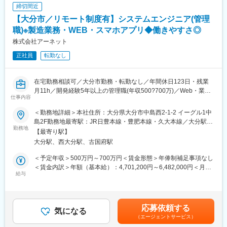
きます。
資格手当10,000円／家族手当28,000円（社保扶養対象配偶者
締切間近
入社直後は業界知識を付けながら、先輩社員と共に既存顧客への
+子3人）／合計400,313円
【大分市／リモート制度有】システムエンジニア(管理
定期訪問を行っていただきます。
営業スタイルに慣れた後は、新規取引先の開拓も行います。加え
職)※製造業務・WEB・スマホアプリ◆働きやすさ◎
変更の範囲：本文参照
て、エンジニアと定期的な面談も行いキャリア形成をサポートし
株式会社アーネット
ます。将来的には支店長・課長など管理職を目指していただきた
正社員
転勤なし
いと考えています。
★中途入社者の声★
在宅勤務相談可／大分市勤務・転勤なし／年間休日123日・残業
・営業職/採用職/キャリアアドバイザー（労務管理）職/拠点事務
月11h／開発経験5年以上の管理職(年収500?700万)／Web・業務
とチーム連携で拠点
仕事内容
系・スマホアプリ幅広く担当
運営をしている為、営業活動に専念が可能。
・個人の裁量が大きく、意思決定もスピーディ。
＜勤務地詳細＞本社住所：大分県大分市中島西2-1-2 イーグル1中
■業務内容：【変更の範囲：会社の定める業務】
年齢や社歴に関係なく、挑戦できる社風のため20代で管理職も夢
島2F勤務地最寄駅：JR日豊本線・豊肥本線・久大本線／大分駅受
Web系、業務系、スマフォアプリなど幅広い領域において、管理
勤務地
じゃない。
動喫煙対策：屋内全面禁煙変更の範囲：本文参照
【最寄り駅】
職として開発工程全般を中心に、経験分野・適性を考慮して最適
・エンジニアポスティング制度があることで、エンジニア本人の
大分駅、西大分駅、古国府駅
なプロジェクトに参画して頂きます。
志向性に沿う形で、
配属やキャリアの提案が出来、無理な提案がありません。
＜予定年収＞500万円～700万円＜賃金形態＞年俸制補足事項なし
【具体的な業務内容】
＜賃金内訳＞年額（基本給）：4,701,200円～6,482,000円＜月額
・開発工程全般（顧客打ち合わせ／要件定義／設計／納品）
給与
■BREXATechnologyではメーカーを中心とした5100社以上の企業
＞335,800円～463,000円（14分割）＜昇給有無＞有＜残業手当＞
・開発工程管理全般（予実管理・進捗管理・品質管理・リスク管
と取引をしており、今後の日本の労働市場においても、積極的な
無＜給与補足＞※給与は経験・年齢・能力を考慮の上、当社規定に
理など各種工程管理）
営業活動を展開していくため、営業部門の体制強化を目的とした
より決定します。■賞与：年2回（7月、12月）※業績により決算賞
・エンドユーザーからの案件の掘り起こし
増員募集となります。
与あり■昇給：年1回（4月） ※目標管理制度に基づく評価により決
応募依頼する
気になる
機電事業本部の体制としては、日本全国を4エリアに分割し、各エ
定賃金はあくまでも目安の金額であり、選考を通じて上下する可
（エージェントサービス）
【身につくスキル】
リアにマネージャー（部長）が配置されており、傘下の全国52拠
能性があります。月給(月額)は固定手当を含めた表記です。