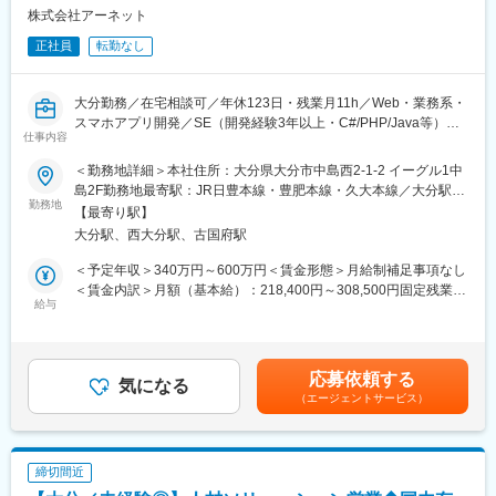
リー状況などは充分に整備されております。
〇Java、C#、VB
株式会社アーネット
変更の範囲：会社の定める業務
正社員
転勤なし
■特徴
・案件のバリエーション：
自治体から民間まで業種・業態を問わず幅広い案件を取り扱って
大分勤務／在宅相談可／年休123日・残業月11h／Web・業務系・
いるため、幅広い業務経験を積むことが可能であり、企業の安定
スマホアプリ開発／SE（開発経験3年以上・C#/PHP/Java等）／
性もあります。
仕事内容
年収340万～600万
・社風：
やりたい事はなんでもやってみようという社風のため、様々な分
＜勤務地詳細＞本社住所：大分県大分市中島西2-1-2 イーグル1中
■業務内容：【変更の範囲：会社の定める業務】
野に挑戦する事が可能です。
島2F勤務地最寄駅：JR日豊本線・豊肥本線・久大本線／大分駅受
Web系、業務系、スマホアプリなど幅広い領域において、開発工
勤務地
・評価制度：
動喫煙対策：屋内全面禁煙変更の範囲：本文参照
【最寄り駅】
程全般を中心に、経験分野・適性を考慮して最適なプロジェクト
職務に応じた目標管理制度により、確実なキャリア形成を図りま
大分駅、西大分駅、古国府駅
に参画して頂きます。
す。
○月収例１）基本給205,000円／職務手当（固定残業）16,413円
＜予定年収＞340万円～600万円＜賃金形態＞月給制補足事項なし
【具体的な業務内容】
／住宅手当8,000円／通勤手当10,000円／
＜賃金内訳＞月額（基本給）：218,400円～308,500円固定残業手
・開発工程全般（設計／製造／試験／納品）
給与
資格手当5,000円／合計244,413円
当/月：34,126円～48,226円（固定残業時間20時間0分/月）超過し
・後輩エンジニアの指導および育成
○月収例２）基本給230,700円／職務手当（固定残業）18,813円
た時間外労働の残業手当は追加支給＜月給＞252,526円～356,726
／住宅手当8,000円／通勤手当18,000円
円（一律手当を含む）＜昇給有無＞有＜残業手当＞有＜給与補足
【身につくスキル】
資格手当10,000円／家族手当15,000円（社保扶養対象配偶者・
＞※給与は経験・年齢・能力を考慮の上、当社規定により決定しま
応募依頼する
・データ設計やインターフェース設計など、システムを構築する
気になる
子1人）／合計300,513円
す。■賞与：年2回（7月、12月）※業績により決算賞与あり■昇
（エージェントサービス）
上で必要な様々な設計業務に携わることができ、SEとしての設計
給：年1回（6月） ※目標管理制度に基づく評価により決定賃金は
ノウハウが身につきます。
変更の範囲：本文参照
あくまでも目安の金額であり、選考を通じて上下する可能性があ
ります。月給(月額)は固定手当を含めた表記です。
【開発環境】
締切間近
Web系