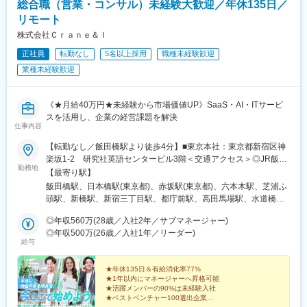
総合職（営業・コンサル）未経験大歓迎／年休135日／
リモート
株式会社Ｃｒａｎｅ＆Ｉ
正社員
転勤なし
5名以上採用
職種未経験歓迎
業種未経験歓迎
《★月給40万円★未経験から市場価値UP》SaaS・AI・ITサービ
スを活用し、企業の経営課題を解決
仕事内容
【転勤なし／飯田橋駅より徒歩4分】■東京本社：東京都新宿区神
楽坂1-2 研究社英語センタービル3階＜交通アクセス＞◎JR飯田
勤務地
橋駅 西口より徒歩4分◎東京メトロ飯田橋駅 B3出口より徒歩4分※
【最寄り駅】
担当プロジェクトにより、将来的にリモートワーク（在宅勤務）
飯田橋駅、日本橋駅(東京都)、赤坂駅(東京都)、六本木駅、芝浦ふ
も可能です！
頭駅、新橋駅、新宿三丁目駅、都庁前駅、高田馬場駅、水道橋
駅、後楽園駅、上野御徒町駅、浅草駅(ＴＸ)、押上駅、錦糸町駅、
◎年収560万(28歳／入社2年／サブマネージャー)
青海駅(東京都)、豊洲駅、有明駅(東京都)、亀戸駅、木場駅(東京
◎年収500万(26歳／入社1年／リーダー)
都)、天王洲アイル駅、立会川駅、大崎広小路駅、自由が丘駅、蒲
給与
田駅、流通センター駅、二子玉川駅、三軒茶屋駅、経堂駅、渋谷
駅、明治神宮前駅、原宿駅、恵比寿駅、中野駅(東京都)、荻窪駅、
★年休135日＆有給消化率77%
池袋駅、向原駅(東京都)、都電雑司ケ谷駅、赤羽駅、南千住駅、東
★1年以内にマネージャーへ昇格可能
武練馬駅、光が丘駅、北千住駅、亀有駅、西葛西駅、吉祥寺駅、
★活躍メンバーの90%は未経験入社
井の頭公園駅、三鷹駅、府中競馬正門前駅、調布駅、町田駅、南
★ベストベンチャー100選出企業