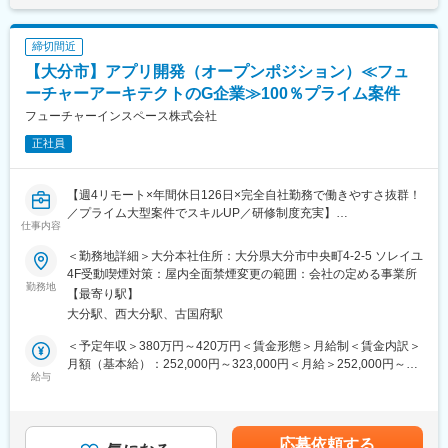
・エンドユーザー様に向けた企画、立案に携わることができ、当
点の拠点長が各種管理と教育を担い、係長・主任・課員は全国52
該プロジェクトのリーダー、マネージャーとして管理業務全般の
拠点のうち担当拠点を割り振られます。
スキルが身につきます。
締切間近
変更の範囲：会社の定める業務
【大分市】アプリ開発（オープンポジション）≪フュ
【開発環境】
Web系
ーチャーアーキテクトのG企業≫100％プライム案件
○PHP（Laravel、Symfony、javaScript）
フューチャーインスペース株式会社
○AWS（Python、Node.js）
正社員
スマートフォンアプリ系
○Kotolin(Android)
○Swift（iOS）
【週4リモート×年間休日126日×完全自社勤務で働きやすさ抜群！
業務系
／プライム大型案件でスキルUP／研修制度充実】
○Java、C#、VB
仕事内容
当社では、PL／PM候補として活躍いただけるエンジニアを募集
■特徴
＜勤務地詳細＞大分本社住所：大分県大分市中央町4‐2‐5 ソレイユ
しています。
・案件のバリエーション：
4F受動喫煙対策：屋内全面禁煙変更の範囲：会社の定める事業所
「大規模案件 × 自社環境」で、技術力・上流力・マネジメント力
勤務地
自治体から民間まで業種・業態を問わず幅広い案件を取り扱って
【最寄り駅】
を同時に伸ばせるフェーズです。
いるため、幅広い業務経験を積むことが可能であり、企業の安定
大分駅、西大分駅、古国府駅
性もあります。
■職務内容：
・社風：
＜予定年収＞380万円～420万円＜賃金形態＞月給制＜賃金内訳＞
以下いずれか、またはジョブローテーションにより複数担当いた
やりたい事はなんでもやってみようという社風のため、様々な分
月額（基本給）：252,000円～323,000円＜月給＞252,000円～
だきます。
給与
野に挑戦する事が可能です。
323,000円＜昇給有無＞有＜残業手当＞有＜給与補足＞※給与詳細
◆ 大規模開発案件（フューチャーグループ案件）への参画
・評価制度：
は経験・年齢等を考慮の上、決定します。※管理監督者となった場
開発案件のスペシャリストとして、フューチャーアーキテクトの
職務に応じた目標管理制度により、確実なキャリア形成を図りま
合、残業代は発生しません。■昇給：年1回（4月）■賞与：年2回
新規開発案件やフューチャーインスペースの基盤更改案件など保
す。
（6月、12月）賃金はあくまでも目安の金額であり、選考を通じ
応募依頼する
守開発案件に参画し、豊富な技術知見で案件をリードします。顧