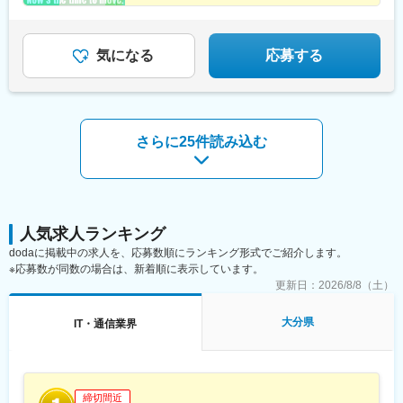
★完全週休2日制（土日祝）／残業月平均10.1h以下
町田グランベリーパーク駅、豊田駅、国分寺駅、立川北駅、高松
駅(東京都)、昭島駅、八王子駅、南大沢駅、多摩センター駅、京王
よみうりランド駅、武蔵引田駅、新高島駅、横浜駅、元町・中華
街駅、伊勢佐木長者町駅、神奈川駅、新横浜駅、大倉山駅(神奈川
気になる
応募する
県)、新綱島駅、センター北駅、鴨居駅、たまプラーザ駅、長津田
駅、二俣川駅、戸塚駅、上大岡駅、鳥浜駅、緑園都市駅、京急川
崎駅、川崎駅、新丸子駅、溝の口駅、向ケ丘遊園駅、新百合ケ丘
駅、橋本駅(神奈川県)、上溝駅、相模大野駅、汐入駅、横須賀中央
駅、平塚駅、鎌倉駅、大船駅、藤沢駅、辻堂駅、石上駅、小田原
さらに25件読み込む
駅、鴨宮駅、茅ケ崎駅、逗子・葉山駅、三崎口駅、秦野駅、倉見
駅、中央林間駅、伊勢原駅、海老名駅(相模線)、相武台前駅、大雄
山駅、高座渋谷駅、相模金子駅、湯河原駅、京急鶴見駅、杉田駅
(神奈川県)、本郷台駅、鷺沼駅、古淵駅、京急久里浜駅、湘南台
駅、社家駅、大和駅(神奈川県)、厚木駅、座間駅、かしわ台駅、二
宮駅、番田駅(神奈川県)、東京テレポート駅、牛込神楽坂駅、三越
人気求人ランキング
前駅、溜池山王駅、六本木一丁目駅、汐留駅、新宿御苑前駅、西
dodaに掲載中の求人を、応募数順にランキング形式でご紹介します。
新宿駅、西早稲田駅、春日駅(東京都)、上野広小路駅、とうきょう
※応募数が同数の場合は、新着順に表示しています。
スカイツリー駅、国際展示場駅、亀戸水神駅、五反田駅、九品仏
更新日：
2026/8/8（土）
駅、蓮沼駅、二子新地駅、西太子堂駅、千歳船橋駅、神泉駅、代
官山駅、要町駅、東池袋駅、牛田駅(東京都)、府中駅(東京都)、京
大分県
IT・通信業界
王多摩川駅、立川駅、京王八王子駅、京王口ステイション駅、高
島町駅、平沼橋駅、馬車道駅、石川町駅、日ノ出町駅、綱島駅、
センター南駅、武蔵小杉駅、高津駅(神奈川県)、登戸駅、横須賀
駅、緑町駅、北茅ケ崎駅、逗子駅、海老名駅(相鉄・小田急)、鶴見
駅、入谷駅(神奈川県)、台場駅、茅場町駅、赤坂見附駅、麻布十番
締切間近