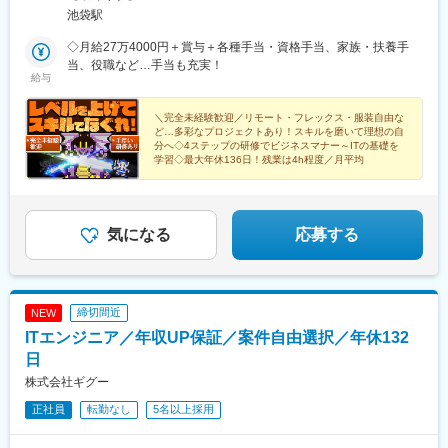
トによる※常駐の場合は基本東京23区内。稀に埼玉、千葉、神奈
池袋駅
川のプロジェクトがありますが、お住まいの地域を考慮して配属
しています。※研修期間中は基本出社
◇月給27万4000円＋賞与＋各種手当・資格手当、家族・扶養手
当、役職など…手当も充実！
給与
＼完全未経験歓迎／リモート・フレックス・服装自由な
ど…多彩なプロジェクトあり！スキルを磨いて理想の自
分へ◇4ステップの研修でビジネスマナー～ITの基礎を
学習◇最大年休136日！残業は4h程度／月平均
気になる
応募する
締切間近
NEW
ITエンジニア／年収UP保証／案件自由選択／年休132
日
株式会社ギグー
正社員
転勤なし
5名以上採用