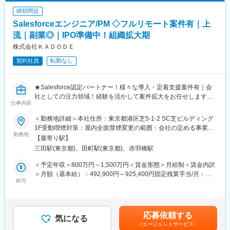
締切間近
■業務詳細
Salesforceエンジニア/PM ◇フルリモート案件有｜上
・競合分析やプロダクトの優位性検証、戦略立案
・プロジェクト計画（スコープ定義、WBS、スケジュール策定）
流｜副業◎｜IPO準備中！組織拡大期
・要件定義・詳細仕様整理、エンジニア／デザイナー／ビジネス
株式会社ＫＡＤＯＤＥ
部門との調整
契約社員
転勤なし
・進捗・課題・リスク・品質管理の推進
・リリース計画の策定・実行（PoC～本番リリース管理）
・営業・CS・マーケ・経営層など関係部署との連携
★Salesforce認定パートナー！様々な導入・定着支援案件有｜会
・プロジェクト成果の効果検証、改善提案・プロセス最適化
社としての注力領域！経験を活かして案件拡大をお任せします！
仕事内容
★
■プロダクト概要
～自社のリスキリングサービスを無料で受講可能／メンターとの
当社はDMMチャットブーストCVというサービスを皮切りに一気
＜勤務地詳細＞本社住所：東京都港区芝5-1-2 SC芝ビルディング
案件相談＆希望を考慮したアサイン⇒成長環境◎／3期目離職率
に拡大フェーズへと向かっており、複数のプロダクトを並行して
1F受動喫煙対策：屋内全面禁煙変更の範囲：会社の定める事業所
0%～
勤務地
育てていく“第二創業期”に突入しました。新規事業のため詳細を求
（リモートワーク含む）
【最寄り駅】
人に記載することはできませんが、次の柱となる事業を作るべ
三田駅(東京都)、田町駅(東京都)、赤羽橋駅
★業界最高水準の還元率最大80％でキャリアアップ！
く、蓄積してきたAIの知見をもとに、複数のAIエージェントが協
★平均残業8h程度、有給消化率100%、リモート・フルリモート
調して高度な処理を行う「AIマルチエージェント」技術を用いた
＜予定年収＞800万円～1,500万円＜賃金形態＞月給制＜賃金内訳
利用の社員も多数在籍！
新規事業開発を推進しています。代表やCTOと共に、企業の柱と
＞月額（基本給）：492,900円～925,400円固定残業手当/月：
★Salesforceの認定パートナー！導入支援などの事業を展開！
給与
なる事業を作りませんか？
77,100円～144,600円（固定残業時間20時間0分/月）超過した時
間外労働の残業手当は追加支給＜月給＞570,000円～1,070,000円
「学びを全ての人に」を掲げ、次年度10億円規模を目指して、リ
■組織構成
（一律手当を含む）＜昇給有無＞有＜残業手当＞有＜給与補足＞※
スキリング事業、キャリアアップ支援事業、DXコンサルティング
CEO・CTO直下の新規事業部で、PjM3名、BizDev2名、AI R&D6
経験・能力等を考慮の上、優遇します。前職以上のご年収を叶え
応募依頼する
事業・エンジニアリング事業を展開する同社。
気になる
名、開発12名、デザイナー1名で構成。
られている方が多数いらっしゃいます。■モデル年収年収1000万
（エージェントサービス）
円（8年目/Salesforceエンジニア/38歳）賃金はあくまでも目安の