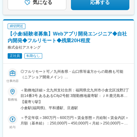
気になる
応募する
■会社紹介資料
https://speakerdeck.com/futurerecruit/hui-she-shao-jie-zi-liao
変更の範囲：会社の定める業務
締切間近
【小倉/経験者募集】Webアプリ開発エンジニア◆自社
内開発◆フルリモート◆残業20H程度
株式会社アスキング
正社員
転勤なし
◎フルリモート可／九州各県・山口県等遠方からの勤務も可能
（ニアショア開発メイン）
仕事内容
◎残業月20時間程度／時短制度有／定着率97％の安定した就業環
境
＜勤務地詳細＞北九州支社住所：福岡県北九州市小倉北区浅野2丁
◎Web系案件中心｜実装＋αにチャレンジしたい方にオススメ！
目14番3号 あるあるCity2号館 3階勤務地最寄駅：ＪＲ鹿児島本線
勤務地
線／小倉駅受動喫煙対策：屋内全面禁煙変更の範囲：会社の定め
【最寄り駅】
■担当業務：
る事業所（リモートワーク含む）
小倉駅(福岡県)、平和通駅、旦過駅
Webアプリケーション、企業向けシステム、Webサイト構築、ス
マートフォン対応アプリ開発（iOS／Android）など、Web系を中
＜予定年収＞380万円～600万円＜賃金形態＞月給制＜賃金内訳＞
心とした多様な開発案件の中から、これまでのご経験・志向性を
月額（基本給）：250,000円～450,000円＜月給＞250,000円～
踏まえて担当いただきます。
給与
450,000円＜昇給有無＞有＜残業手当＞有＜給与補足＞予定年収
実装業務だけでなく、
はあくまでも目安の金額であり、選考を通じて上下する可能性が