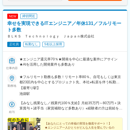
IPOを目指し、企業規模・案件を拡大している同社にて、
■業務の魅力
金額であり、選考を通じて上下する可能性があります。月給(月額)
Salesforceの案件拡大に向けて、経験を活かしていただける方を
・上流から下流まで一貫してプロジェクトをリードできる環境
は固定手当を含めた表記です。
求めています！
・経営層やトップエンジニアと直接議論しながら事業を推進
締切間近
NEW
※スキルにも寄りますが、ご希望に沿った案件にアサイン可能で
・大手グループの基盤×スタートアップのスピード感
幸せを実現できるITエンジニア／年休131／フルリモー
す。
・最先端AI活用プロダクトの開発に深く携われる
ト多数
■ミッション
変更の範囲：会社の定める業務
ＢＬＫＳ Ｔｅｃｈｎｏｌｏｇｙ Ｊａｐａｎ株式会社
Salesforceの導入・開発プロジェクトを成功に導く責任者とし
正社員
転勤なし
5名以上採用
て、顧客のビジネス課題を解決することがミッションです。
技術的な専門知識とマネジメントの両面からチームをリードし、
プロジェクト全体を成功に導く役割です。
★エンジニア還元率70％★開発を中心に最適な案件にアサイン
★AIを活用した開発案件も多数あり
■役割
仕事内容
・Salesforceプライム案件のPMとして、クライアントおよび社内
メンバーと密接に連携し、プロジェクトを円滑にマネジメントを
★フルリモート勤務も多数！リモート率80％。自宅もしくは東京
行う。
都23区内を中心とするプロジェクト先、本社※転居を伴う転勤は
勤務地
・社内においてSalesforce分野全般のリーダーシップを発揮し、
ありません。＜本社＞東京都豊島区南池袋1-27-10 油木第一ビル
【最寄り駅】
Salesforce活用高度化を推進する。
９階（アクセス）・JR・東京メトロ各線「池袋駅」東口より徒歩
池袋駅
・クライアントの業務・システムの両面を理解し、課題や要望を
3分
的確に整理したうえで最適な方針を提示し、関係者間の合意形成
【みなし残業なし／残業代100％支給】月給35万円～80万円＋決
につなげることができる。
算賞与＋諸手当（家賃補助など多数あり）※経験者の方は前給を考
給与
慮し、前職月収から「5万円～20万円」ほどUP予定。半年～2年
■業務内容
ほどの経験者も大歓迎です！【エンジニア還元率は70％】◆単価
・要件定義、設計、導入、運用改善のリード
の70％を給与や手当などに還元し、収入面でもご満足いただける
【あなたにとっての幸福の実現を徹底サポート！】
★エンジニア一人ひとりがどんな人生を望んでいるの
・経営層や事業責任者への提案・レポーティング
環境を整えています。【モデル年収例】★460万円/開発エンジニ