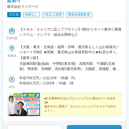
証あり
・職種によって研修期間は異なります。
還元しています。
株式会社フジワーク
・オンライン研修と集合研修を組み合わせた内容となっており、
集合研修については大阪市内の会場で開催します。
正社員
転勤なし
5名以上採用
業種未経験歓迎
■教育・研修体制：
※通勤不可の方には宿泊を手配いたします。
システムに関する基礎知識等は、3ヶ月の香川本社研修でしっかり
学んで頂くことができます。自社サービスの【まんでがん】を使
変更の範囲：会社の定める業務
【スキル・キャリアに応じてアサイン】8割がリモート案件◎業務
用し、商材の詳細や過去の顧客データも参照することができ、営
システム・インフラ・組込み開発など
業未経験の方も難なく関係構築をすることができます。
仕事内容
本社研修中の宿泊先は会社が手配します。また先輩と同行をして
いただく時間も有りますのでご安心ください。
【大阪・東京・北海道・福岡・宮崎・鹿児島もしくはお客様先／
リモート可能】★関東、鹿児島はお客様常駐中心★転居を伴う転
勤務地
■業務のポイント：
勤なし希望を最大限考慮して、下記もしくは各お客様先（大阪
【最寄り駅】
・裁量権のある働き方：訪問する客先についてはご自身で計画立
府・滋賀県・京都府・兵庫県・千葉県・東京都・神奈川県・北海
大阪梅田駅(阪急線)、中野駅(東京都)、高槻市駅、千歳駅(北海
てが可能となっております。計画の立て方についても研修でしっ
道・福岡県・宮崎県・鹿児島県）へ配属いたします。■大阪本社：
道)、博多駅、宮崎駅、国分駅(鹿児島県)、大阪駅、高槻駅、梅田
かり教えます。
大阪府大阪市北区大深町3-1 グランフロント大阪タワーB 16F■東
駅(地下鉄)
・完全週休2日制：土日祝休み・直行直帰となる為、プライベート
京本社：東京都中野区新井1-11-2 ONEST中野ビル6F■高槻本部：
年収789万円／入社10年・38歳・PL
と仕事をしっかり分けて働くことが可能な環境です。
大阪府高槻市高槻町11-2 フジワークビル■千歳事業所：北海道千
年収661万円／入社6年・34歳・SE
給与
・入社時には営業車とパソコン、スマートフォンが会社から支給
歳市千代田町7丁目1789-3 千歳ステーションプラザ2階209■福
され、営業管理もスマホアプリで行えます。
岡事業所：福岡県福岡市博多区博多駅南1丁目2-3 博多駅前第一
ビル6階■宮崎事業所：宮崎県宮崎市広島1丁目18-11 フジワーク
■□ 定着率98％以上◎エンジニアから選ばれている会社
□■
■企業の魅力：
ビルディング宮崎■鹿児島事業所：鹿児島県霧島市国分野口東8-45
働きやすい環境で、なりたいエンジニアキャリアを叶え
同社は昭和58年の創業時より、常に社会で・地域経済で必要とさ
102★在宅勤務時に業務で使用するPCは全て会社から貸与。ミー
よう！
れるものに焦点を当て、システムを通じたサービス展開を行って
ティング等はZoomやMicrosoft Teamsを使用し行っています。※詳
●エンジニア主体のアサイン
きました。
●自社内受託開発あり
しくは、面接時にお問合せください。※受動喫煙対策：事業所内全
●AWS・AIなどの最新技術に触れられる
取引先も個人企業から中小企業に至るまで幅広く全国に広がる顧
面禁煙
●年収200～300万円アップ実績あり