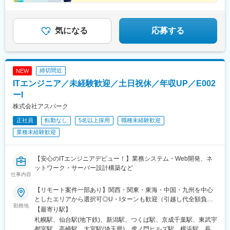
★全国で一斉募集
気になる
応募する
締切間近
NEW
ITエンジニア／未経験歓迎／土日祝休／年収UP／E002
ーI
株式会社アスパーク
正社員
転勤なし
5名以上採用
職種未経験歓迎
業種未経験歓迎
【安心のITエンジニアデビュー！】業務システム・Web開発、ネ
ットワーク・サーバー設計構築など
仕事内容
【リモート案件一部あり】関西・関東・東海・中国・九州を中心
としたエリアから選択可◎U・Iターンも歓迎（引越し代全額負担
勤務地
など制度も完備！）◎プロジェクトにより、一部完全在宅／フル
【最寄り駅】
リモート業務もあります。■関西エリア（大阪、京都、兵庫、奈
札幌駅、仙台駅(地下鉄)、新潟駅、つくば駅、京成千葉駅、東武宇
良、和歌山、滋賀）■関東エリア（東京、神奈川、千葉、埼玉、栃
都宮駅、高崎駅、大宮駅(埼玉県)、虎ノ門ヒルズ駅、横浜駅、長野