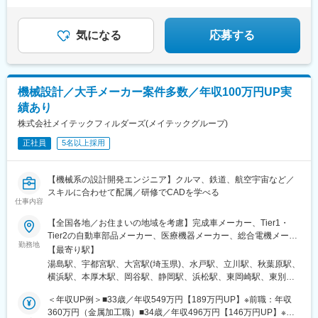
■東証プライム上場企業グループ
気になる
応募する
機械設計／大手メーカー案件多数／年収100万円UP実
績あり
株式会社メイテックフィルダーズ(メイテックグループ)
正社員
5名以上採用
【機械系の設計開発エンジニア】クルマ、鉄道、航空宇宙など／
スキルに合わせて配属／研修でCADを学べる
仕事内容
【全国各地／お住まいの地域を考慮】完成車メーカー、Tier1・
Tier2の自動車部品メーカー、医療機器メーカー、総合電機メーカ
勤務地
ー、半導体製造装置メーカーなど当社取引先の拠点（東北・関
【最寄り駅】
東・中部・東海・関西・九州を中心に全国各地）※派遣先企業にて
湯島駅、宇都宮駅、大宮駅(埼玉県)、水戸駅、立川駅、秋葉原駅、
就業（事業所・拠点については下記「勤務地一覧」を参照くださ
横浜駅、本厚木駅、岡谷駅、静岡駅、浜松駅、東岡崎駅、東別院
い）※異動等で勤務地に変更がある場合の範囲：当社における各部
駅、あすなろう四日市駅、東寺駅、尼崎駅(東海道本線)、神戸三宮
署及び各拠点等、当社の定める場所。詳細は就業条件明示書に記
＜年収UP例＞■33歳／年収549万円【189万円UP】※前職：年収
駅(阪神)、広島駅、祇園駅(福岡県)、花畑町駅、上野広小路駅、岩
載。■経験者採用のうち希望勤務地エリアの営業所に配属された割
360万円（金属加工職）■34歳／年収496万円【146万円UP】※前
本町駅、神奈川駅、近鉄四日市駅、京都駅、末広町駅(東京都)、反