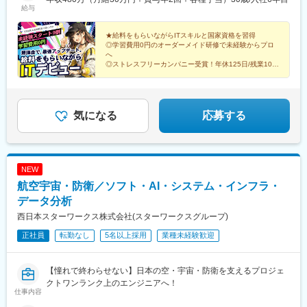
人ライナー)、五反田駅、田町駅(東京都)、中目黒駅、日暮里駅(舎
給与
岡支社〉〒810-0041福岡県福岡市中央区大名2-9-17 ARISTO大名
人ライナー)、大崎駅、恵比寿駅、大井町駅、泉岳寺駅、神保町
７F★配属先勤務地例は下記一覧をご確認ください。＼ご自宅最寄
駅、国分寺駅、立川駅、飯田橋駅、市ケ谷駅、小竹向原駅、二子
り駅を考慮し下記以外もご相談可能です。／◎受動喫煙対策 ：あ
★給料をもらいながらITスキルと国家資格を習得
玉川駅、四ツ谷駅、自由が丘駅、新木場駅、森下駅(東京都)、九段
◎学習費用0円のオーダーメイド研修で未経験からプロ
り／屋内全面禁煙
下駅、三軒茶屋駅、荻窪駅、春日駅(東京都)、日本橋駅(東京都)、
へ
下北沢駅、神田駅(東京都)、横浜駅、武蔵小杉駅、日吉駅(神奈川
◎ストレスフリーカンパニー受賞！年休125日/残業10h
内
県)、溝の口駅、川崎駅、藤沢駅、長津田駅、新横浜駅、向ケ丘遊
◎24時間質問OK！現役エンジニアの伴走サポート
園駅、戸塚駅、海老名駅(相鉄・小田急)、大和駅(神奈川県)、大船
◎20代活躍中！未経験スタート9割以上
駅、橋本駅(神奈川県)、上大岡駅、中央林間駅、あざみ野駅、桜木
町駅、センター南駅、大宮駅(埼玉県)、和光市駅、川越駅、浦和
気になる
応募する
駅、朝霞台駅、川口駅、南越谷駅、新越谷駅、北朝霞駅、久喜
駅、蕨駅、南浦和駅、東川口駅、西川口駅、さいたま新都心駅、
所沢駅、武蔵浦和駅、北浦和駅、志木駅、草加駅、西船橋駅、柏
駅、東海神駅、松戸駅、千葉駅、津田沼駅、本八幡駅(総武線)、南
NEW
流山駅、流山おおたかの森駅、舞浜駅、市川駅、海浜幕張駅、鎌
航空宇宙・防衛／ソフト・AI・システム・インフラ・
ケ谷駅、新浦安駅、京成津田沼駅、稲毛駅、京成船橋駅、北習志
野駅、浦安駅(千葉県)、新松戸駅、守谷駅、水戸駅、つくば駅、土
データ分析
浦駅、勝田駅、取手駅、高崎駅、前橋駅、伊勢崎駅、太田駅(群馬
西日本スターワークス株式会社(スターワークスグループ)
県)、桐生駅、新前橋駅、宇都宮駅東口駅、東武宇都宮駅、小山
正社員
転勤なし
5名以上採用
業種未経験歓迎
駅、栃木駅、東武日光駅、那須塩原駅、久屋大通駅、北新地駅、
博多駅、小倉駅(福岡県)、西鉄福岡駅、黒崎駅、久留米駅、大牟田
駅、折尾駅、佐賀駅、鳥栖駅、新鳥栖駅、唐津駅、伊万里駅、武
【憧れで終わらせない】日本の空・宇宙・防衛を支えるプロジェ
雄温泉駅、長崎駅(長崎県)、佐世保駅、諫早駅、大村駅(長崎県)、
クトワンランク上のエンジニアへ！
新大村駅、島原駅、熊本駅、八代駅、新八代駅、玉名駅、上熊本
仕事内容
駅、阿蘇駅、大分駅、別府駅(大分県)、中津駅(大分県)、日田駅、