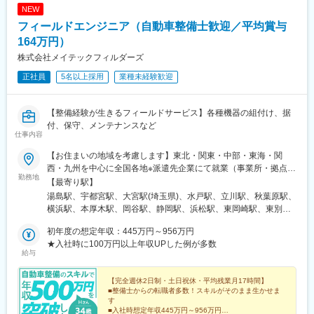
駅、油田駅、五井駅、門出駅、洛西口駅、小舞子駅、黒川駅(愛知
NEW
県)、丸の内駅(愛知県)、戸部駅、鶴見小野駅、三ツ沢下町駅、山
フィールドエンジニア（自動車整備士歓迎／平均賞与
手駅、井土ケ谷駅、上永谷駅、和田町駅、鶴ケ峰駅、戸塚駅、赤
164万円）
羽駅、峰駅、陸前落合駅、センター南駅、北四番丁駅、稲永駅、
株式会社メイテックフィルダーズ
岡本駅(栃木県)、笠寺駅、村井駅、茅野駅、本山駅(愛知県)、さが
み野駅、小俣駅(栃木県)、新前橋駅、群馬藤岡駅、本庄駅、垂井
正社員
5名以上採用
業種未経験歓迎
駅、徳山駅、周防下郷駅、道ノ尾駅、大波止駅、喜々津駅、国母
駅、松江駅、伊賀屋駅、弥生が丘駅、宮崎駅、南鹿児島駅、さっ
ぽろ駅、青葉通一番町駅、千葉駅、虎ノ門駅、神奈川駅、市役所
【整備経験が生きるフィールドサービス】各種機器の組付け、据
前駅(長野県)、新静岡駅、第一通り駅、近鉄名古屋駅、金沢駅、中
付、保守、メンテナンスなど
崎町駅、オークスカナルパークホテル富山前、四条駅(京都市営)、
仕事内容
神戸三宮駅(阪神)、姫路駅、岡山駅前駅、胡町駅、高松築港駅、天
【お住まいの地域を考慮します】東北・関東・中部・東海・関
神南駅、辛島町駅、南公園駅、湊川駅、小路駅、常盤駅(岡山県)、
西・九州を中心に全国各地※派遣先企業にて就業（事業所・拠点に
横川駅、谷町四丁目駅、舟入幸町駅、大小路駅、亀戸駅、中津駅
勤務地
ついては下記「勤務地一覧」を参照ください）※異動等で勤務地に
【最寄り駅】
(地下鉄)、六本木一丁目駅、ＪＲ難波駅、観月橋駅、海老江駅、中
変更がある場合の範囲：当社における各部署及び各拠点等、当社
湯島駅、宇都宮駅、大宮駅(埼玉県)、水戸駅、立川駅、秋葉原駅、
之島駅、なにわ橋駅、甘木駅(甘木鉄道線)、住之江公園駅、上前津
の定める場所。詳細は就業条件明示書に記載。■経験者採用のうち
横浜駅、本厚木駅、岡谷駅、静岡駅、浜松駅、東岡崎駅、東別院
駅、久屋大通駅、平沼橋駅、国道駅、蒔田駅、赤羽岩淵駅、セン
希望勤務地エリアの営業所に配属された割合95.2%■社宅制度有り
駅、あすなろう四日市駅、東寺駅、尼崎駅(東海道本線)、神戸三宮
ター北駅、勾当台公園駅、本笠寺駅、自由ケ丘駅(愛知県)、出島
（費用：月2～4万円）※自宅通勤できない場合は会社にて寮・社
初年度の想定年収：445万円～956万円
駅(阪神)、広島駅、祇園駅(福岡県)、花畑町駅、上野広小路駅、岩
駅、北１２条駅、あおば通駅、新千葉駅、神谷町駅、新高島駅、
宅を用意いたします。【受動喫煙対策】当社拠点：各事業所で対
★入社時に100万円以上年収UPした例が多数
本町駅、神奈川駅、近鉄四日市駅、京都駅、末広町駅(東京都)、反
日吉町駅、新浜松駅、名鉄名古屋駅、梅田駅(地下鉄)、富山駅、京
給与
策あり派遣先 ：各社規定に則る
町駅
都河原町駅、三ノ宮駅、西川緑道公園駅、銀山町駅、西鉄福岡
駅、西辛島町駅、市民広場駅、三滝駅、舟入本町駅、花田口駅、
【完全週休2日制・土日祝休・平均残業月17時間】
麻布十番駅、大国町駅、桃山御陵前駅、野田駅(阪神線)、肥後橋
■整備士からの転職者多数！スキルがそのまま生かせま
駅、北浜駅(大阪府)、伏見駅(愛知県)、西横浜駅、龍谷富山高校
す
前、五島町駅
■入社時想定年収445万円～956万円