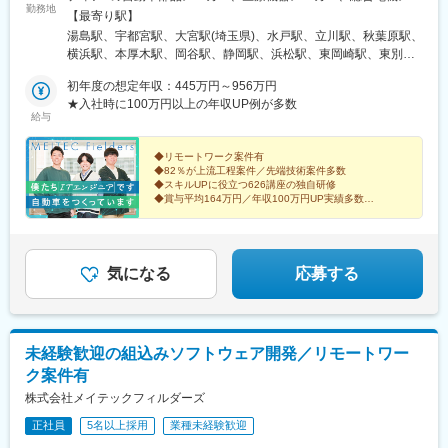
勤務地
カー、半導体製造装置メーカーなど当社取引先の拠点（東北・関
【最寄り駅】
東・中部・東海・関西・九州を中心に全国各地）※派遣先企業にて
湯島駅、宇都宮駅、大宮駅(埼玉県)、水戸駅、立川駅、秋葉原駅、
就業（事業所・拠点については下記「勤務地一覧」を参照くださ
横浜駅、本厚木駅、岡谷駅、静岡駅、浜松駅、東岡崎駅、東別院
い）※異動等で勤務地に変更がある場合の範囲：当社における各部
駅、あすなろう四日市駅、東寺駅、尼崎駅(東海道本線)、神戸三宮
署及び各拠点等、当社の定める場所。詳細は就業条件明示書に記
初年度の想定年収：445万円～956万円
駅(阪神)、広島駅、祇園駅(福岡県)、花畑町駅、上野広小路駅、岩
載。■経験者採用のうち希望勤務地エリアの営業所に配属された割
★入社時に100万円以上の年収UP例が多数
本町駅、神奈川駅、近鉄四日市駅、京都駅、末広町駅(東京都)、反
給与
合95.2%■社宅制度有り（費用：月2～4万円）※自宅通勤できない
町駅
場合は会社にて寮・社宅を用意いたします。【受動喫煙対策】当
社拠点：各事業所で対策あり派遣先 ：各社規定に則る
◆リモートワーク案件有
◆82％が上流工程案件／先端技術案件多数
◆スキルUPに役立つ626講座の独自研修
◆賞与平均164万円／年収100万円UP実績多数
◆ものづくり開発をはじめAI・IoT・ビッグデータなど
トレンド技術案件多数
気になる
応募する
未経験歓迎の組込みソフトウェア開発／リモートワー
ク案件有
株式会社メイテックフィルダーズ
正社員
5名以上採用
業種未経験歓迎