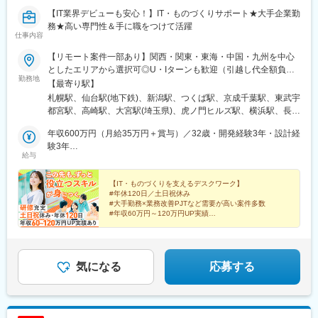
崎町駅、オークスカナルパークホテル富山前、四条駅(京都市営)、
神戸三宮駅(阪神)、姫路駅、岡山駅前駅、胡町駅、高松築港駅、天
【IT業界デビューも安心！】IT・ものづくりサポート★大手企業勤
神南駅、辛島町駅、南公園駅、湊川駅、小路駅、常盤駅(岡山県)、
務★高い専門性＆手に職をつけて活躍
仕事内容
横川駅、谷町四丁目駅、舟入幸町駅、大小路駅、亀戸駅、中津駅
(地下鉄)、六本木一丁目駅、ＪＲ難波駅、観月橋駅、海老江駅、中
【リモート案件一部あり】関西・関東・東海・中国・九州を中心
之島駅、なにわ橋駅、甘木駅(甘木鉄道線)、住之江公園駅、上前津
としたエリアから選択可◎U・Iターンも歓迎（引越し代全額負担
駅、久屋大通駅、平沼橋駅、国道駅、蒔田駅、赤羽岩淵駅、セン
勤務地
など制度も完備！）◎プロジェクトにより、一部完全在宅／フル
【最寄り駅】
ター北駅、勾当台公園駅、本笠寺駅、自由ケ丘駅(愛知県)、出島
リモート業務もあります。■関西エリア（大阪、京都、兵庫、奈
札幌駅、仙台駅(地下鉄)、新潟駅、つくば駅、京成千葉駅、東武宇
駅、北１２条駅、あおば通駅、新千葉駅、神谷町駅、新高島駅、
良、和歌山、滋賀）■関東エリア（東京、神奈川、千葉、埼玉、栃
都宮駅、高崎駅、大宮駅(埼玉県)、虎ノ門ヒルズ駅、横浜駅、長野
日吉町駅、新浜松駅、名鉄名古屋駅、梅田駅(地下鉄)、富山駅、京
木、つくばなど）■東海エリア（愛知、三重、岐阜、静岡）■中国
駅、静岡駅、浜松駅、名古屋駅、北鉄金沢駅、大阪梅田駅(阪急
都河原町駅、三ノ宮駅、西川緑道公園駅、銀山町駅、西鉄福岡
エリア（広島、岡山、松山など）■九州エリア（福岡、熊本など）
年収600万円（月給35万円＋賞与）／32歳・開発経験3年・設計経
線)、インテック本社前駅、烏丸駅、三宮駅(神戸新交通)、山陽姫
駅、西辛島町駅、市民広場駅、三滝駅、舟入本町駅、花田口駅、
のプロジェクト先◎転居を伴う転勤は、基本的には本人が希望す
験3年
路駅、岡山駅、八丁堀駅(広島県)、高松駅(香川県)、天神駅、花畑
麻布十番駅、大国町駅、桃山御陵前駅、野田駅(阪神線)、肥後橋
給与
る場合以外ありません。※受動喫煙防止対策：オフィス内全面禁煙
年収880万円（月給52万円＋賞与）／48歳・開発経験5年・設計
町駅、中埠頭駅、湊川公園駅、西神中央駅、荒本駅、布施駅、妹
駅、北浜駅(大阪府)、伏見駅(愛知県)、西横浜駅、龍谷富山高校
PM経験10年
尾駅、水島駅、通津駅、福山駅、岩国駅、可部駅、横川駅(広島
前、五島町駅
【IT・ものづくりを支えるデスクワーク】
県)、東広島駅、山西駅、本町六丁目駅、金川駅、東野駅(京都
#年休120日／土日祝休み
府)、東山・おかでんミュージアム駅、衣山駅、山麓駅(皿倉山)、
#大手勤務×業務改善PJTなど需要が高い案件多数
堺筋本町駅、鷹野橋駅、堺駅、比治山下駅、広域公園前駅、横川
#年収60万円～120万円UP実績
#転勤なし／寮費95％会社負担
一丁目駅、錦糸町駅、検見川浜駅、本町駅、津守駅、中野東駅、
中津駅(大阪府・阪急線)、今出川駅、五条駅(京都市営)、桜島駅、
ずっと役立つスキルを身につけて、市場価値アップ！
六本木駅、伊予大洲駅、福駅、芦原橋駅、桃山駅、野田阪神駅、
東比恵駅、渡辺橋駅、淀屋橋駅、鶴崎駅、西小倉駅、二島駅、今
気になる
応募する
池駅(福岡県)、上鳥羽口駅、竹下駅、小森江駅、甘木駅(西鉄線)、
広畑駅、住ノ江駅、江波駅、八本松駅、矢場町駅、大船駅、新羽
駅、油田駅、五井駅、門出駅、洛西口駅、小舞子駅、黒川駅(愛知
県)、丸の内駅(愛知県)、戸部駅、鶴見小野駅、三ツ沢下町駅、山