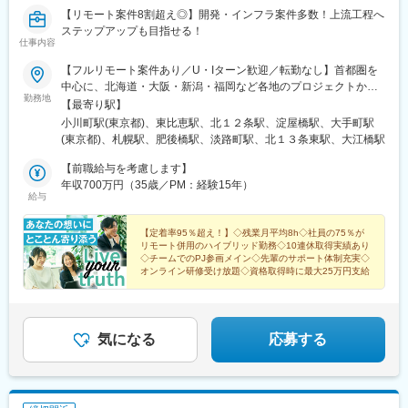
【リモート案件8割超え◎】開発・インフラ案件多数！上流工程へ
ステップアップも目指せる！
仕事内容
【フルリモート案件あり／U・Iターン歓迎／転勤なし】首都圏を
中心に、北海道・大阪・新潟・福岡など各地のプロジェクトから
勤務地
希望を考慮して決定＜プロジェクト先＞■首都圏（東京都・神奈川
【最寄り駅】
県・千葉県・埼玉県 など）■関西（大阪府 など）■北海道・甲信越
小川町駅(東京都)、東比恵駅、北１２条駅、淀屋橋駅、大手町駅
（北海道・新潟県 など）■九州（福岡県 など）＼POINT！／現
(東京都)、札幌駅、肥後橋駅、淡路町駅、北１３条東駅、大江橋駅
在、社員の75％がリモート併用のハイブリッド勤務をしています
※勤務地はご希望を考慮の上、決定いたします※リモート勤務はス
【前職給与を考慮します】
キルレベルやご希望に応じて可能です＜拠点＞【本社】東京都千
年収700万円（35歳／PM：経験15年）
給与
代田区内神田1-2-8 楠本第2ビル3F【九州支社／福岡事業所】福岡
県福岡市博多区比恵町1-1 楠本第7ビル6F【札幌営業所】北海道札
幌市北区北10条西4丁目 楠本第10ビル7F【大阪営業所】大阪府大
【定着率95％超え！】◇残業月平均8h◇社員の75％が
リモート併用のハイブリッド勤務◇10連休取得実績あり
阪市中央区道修町4-1-1 武田御堂筋ビル2F※受動喫煙対策：あり
◇チームでのPJ参画メイン◇先輩のサポート体制充実◇
（プロジェクト先による）
オンライン研修受け放題◇資格取得時に最大25万円支給
気になる
応募する