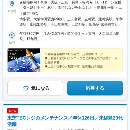
佐伯駅、由布院駅、宮崎駅、南宮崎駅、延岡駅、日向市駅、都城
★積極採用！兵庫・大阪・広島・長崎・福岡★ 【U・Iターン支援
駅、小林駅(宮崎県)、鹿児島中央駅前駅、鹿児島駅、出水駅、指宿
（引っ越し手当）あり／希望しない転勤なし】 ＜勤務地一例＞ ・
勤務地
駅、国分駅(鹿児島県)、新宿駅(東京メトロ)、代々木八幡駅、東池
三菱重工グループ └兵庫県 高砂市、神戸市 長崎県 長崎市、諫早
【最寄り駅】
袋駅、二重橋前駅、品川駅、新橋駅、とうきょうスカイツリー
市、岡山県 玉野市 ・川崎重工業 └兵庫県 明石市、神戸市 ・新明
博多駅、大阪梅田駅(阪神線)、三ノ宮駅、立町駅、通町筋駅、平和
駅、末広町駅(東京都)、蓮沼駅、稲荷町駅(東京都)、浜松町駅、銀
和工業 └兵庫県 神戸市東灘区、宝塚市 ・三菱電機グループ └兵庫
通駅、山陽姫路駅、岡山駅前駅、五島町駅、四条駅(京都市営)、福
座駅、吉祥寺駅、西日暮里駅、大崎広小路駅、三田駅(東京都)、代
県 尼崎市、三田市 ・日本製鋼所 └広島市安芸区 ・パナソニック
山駅、草津駅(滋賀県)、伊丹駅(阪急線)、祇園駅(福岡県)、紙屋町
官山駅、日暮里駅、下神明駅、高輪ゲートウェイ駅、立川北駅、
グループ └大阪府 門真市、守口市 、大阪市 ・NECグループ └福
年収730万円（月給42.5万円＋時間外手当＋賞与）人工衛星の開
東駅、熊本城・市役所前駅、小倉駅(福岡県)、姫路駅、岡山駅、大
新桜台駅、二子新地駅、麹町駅、奥沢駅、清澄白河駅、西太子堂
岡市中央区、早良区 など ＜関西＞大阪府／兵庫県／京都府／滋賀
発／17年目
波止駅、烏丸駅、伊丹駅(福知山線)、櫛田神社前駅、県庁前駅(広
給与
駅、後楽園駅、三越前駅、池ノ上駅、新日本橋駅、新高島駅、新
県／奈良県／和歌山県＜中四国＞広島県／岡山県／香川県／愛媛
年収580万円（月給32万円＋時間外手当＋賞与）護衛艦のシステ
島県)、花畑町駅、旦過駅、西川緑道公園駅、出島駅、烏丸御池駅
丸子駅、武蔵溝ノ口駅、京急川崎駅、石上駅、登戸駅、海老名駅
県／鳥取県／島根県／山口県／徳島県＜九州＞福岡県／熊本県／
ム開発／5年目
(相模線)、富士見町駅(神奈川県)、本川越駅、北与野駅、京成西船
長崎県／鹿児島県／宮崎県／佐賀県／大分県※テクニカルセンタ
＼経験者も納得の好待遇で、定着率95％！／
◆三菱重工業やパナソニックなど大手企業の開発チーム
駅、船橋駅、京成千葉駅、新津田沼駅、本八幡駅(都営線)、リゾー
ー・サテライトオフィスあり※マイカー通勤可※受動喫煙対策あ
と直接取引
トゲートウェイ・ステーション駅、市川真間駅、京成稲毛駅、習
り：喫煙所あり（屋外）
◆上流工程中心／航空宇宙・防衛製品の開発
志野駅、幸谷駅、工機前駅、中央前橋駅、西桐生駅、宇都宮駅、
◆開発経験者は月給35万円以上＋賞与4カ月分（昨年度
日光駅、祇園駅(福岡県)、平和通駅、天神駅、黒崎駅前駅、長崎駅
実績）
◆年休125日・土日祝休・残業少なめ
前駅、熊本駅前駅、上熊本駅(路面電車)、日田市役所前駅、鹿児島
中央駅、鹿児島駅前駅、新宿西口駅、代々木公園駅、虎ノ門ヒル
気になる
応募する
ズ駅、岩本町駅、京急蒲田駅、京成上野駅、銀座一丁目駅、白金
高輪駅、水道橋駅、立川南駅、江古田駅、九品仏駅、菊川駅(東京
都)、本郷三丁目駅、茅場町駅、新代田駅、高島町駅、高津駅(神奈
川県)、馬車道駅、蒲生駅、栄町駅(千葉県)、京成八幡駅、東京デ
NEW
ィズニーランド・ステーション駅、東宿郷駅、旦過駅、天神南
駅、西黒崎駅、八千代町駅、二本木口駅、県立体育館前駅、高見
東芝TECレジのメンテナンス／年休126日／未経験20代
橋駅、桜島桟橋通駅
活躍