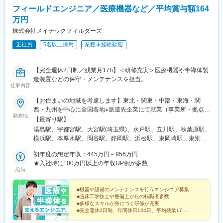
フィールドエンジニア／医療機器など／平均賞与額164
万円
株式会社メイテックフィルダーズ
正社員
5名以上採用
業種未経験歓迎
【完全週休2日制／残業月17h】＜研修充実＞医療機器や半導体製
造装置などの保守・メンテナンスを担当。
仕事内容
【お住まいの地域を考慮します】東北・関東・中部・東海・関
西・九州を中心に全国各地※派遣先企業にて就業（事業所・拠点に
勤務地
ついては下記「勤務地一覧」を参照ください）※異動等で勤務地に
【最寄り駅】
変更がある場合の範囲：当社における各部署及び各拠点等、当社
湯島駅、宇都宮駅、大宮駅(埼玉県)、水戸駅、立川駅、秋葉原駅、
の定める場所。詳細は就業条件明示書に記載。■経験者採用のうち
横浜駅、本厚木駅、岡谷駅、静岡駅、浜松駅、東岡崎駅、東別院
希望勤務地エリアの営業所に配属された割合90.3%■社宅制度有り
駅、あすなろう四日市駅、東寺駅、尼崎駅(東海道本線)、神戸三宮
（費用：月2～4万円）※自宅通勤できない場合は会社にて寮・社
初年度の想定年収：445万円～956万円
駅(阪神)、広島駅、祇園駅(福岡県)、花畑町駅、上野広小路駅、岩
宅を用意いたします。【受動喫煙対策】当社拠点：各事業所で対
★入社時に100万円以上の年収UP例が多数
本町駅、神奈川駅、近鉄四日市駅、京都駅、末広町駅(東京都)、反
給与
策あり派遣先 ：各社規定に則る
町駅
■機器や設備のメンテナンスを行うエンジニア募集
■臨床工学技士や整備士からの転職者多数
■多様なスキルが身につく研修が充実
■完全週休2日制、年間休日124日、平均残業17h
■入社時想定年収445万円以上