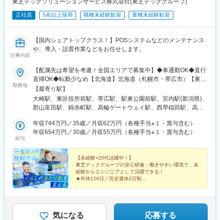
東芝テックソリューションサービス株式会社(東芝テックグループ)
正社員
5名以上採用
職種未経験歓迎
業種未経験歓迎
【国内シェアトップクラス！】POSシステムなどのメンテナンス
や、導入・設置作業などをお任せします。
仕事内容
【配属先は希望を考慮！全国エリアで募集中】◆車通勤OK◆直行
直帰OK◆転勤少なめ【北海道】北海道（札幌市・帯広市）【東
勤務地
北】福島県（郡山市）【関東】東京都内、神奈川県（平塚市）
【最寄り駅】
【東海】愛知県（豊橋市・安城市）、三重県（津市）、静岡県
大崎駅、東区役所前駅、帯広駅、駅東公園前駅、宮内駅(新潟県)、
（静岡市）、石川県（金沢市）【関西】大阪府（大阪市・吹田
郡山富田駅、錦糸町駅、高輪ゲートウェイ駅、西早稲田駅、高松
市・枚方市）、京都府（京都市・福知山市）、和歌山県（和歌山
駅(東京都)、川越駅、穴川駅(千葉県)、京成成田駅、君津駅、京成
市）、兵庫県（神戸市）、奈良県（奈良市）【九州】佐賀県（神
年収744万円／35歳／月収62万円（各種手当※１・賞与含む）
船橋駅、豊四季駅、天王町駅、小田急相模原駅、市が尾駅、平塚
崎郡）、宮崎県（宮崎市）、長崎県（西彼杵郡）※ご希望に合わせ
年収654万円／30歳／月収55万円（各種手当※１・賞与含む）
駅、三河安城駅、新豊橋駅、阿漕駅、新正駅、七ツ屋駅、小泉町
給与
て、上記いずれかの事業所へ配属となります。※記載以外の勤務地
駅(富山県)、新福井駅、静岡駅、西中島南方駅、江坂駅、中之島
（勤務地一覧参照）もご相談ください！【受動喫煙対策】屋内全
駅、星ケ丘駅(大阪府)、中百舌鳥駅、新大宮駅、和歌山駅、紀伊田
面禁煙
【未経験×20代活躍中！】
辺駅、十条駅(京都府・近鉄線)、福知山駅、貿易センター駅、明石
東芝テックグループの安心研修・働きやすい環境で、未
駅、手柄駅、吉野ケ里公園駅、宮崎駅、高田駅(長崎県)、五反田
経験からエンジニアとして活躍できる！
駅、亀戸駅、東新宿駅、立川北駅、本川越駅、天台駅、大神宮下
★年休126日／完全週休2日制
★各種研修制度あり
駅、星川駅、豊橋駅、金沢駅、南方駅(大阪府)、肥後橋駅、宮之阪
★資格取得支援制度
駅、なかもず駅、東寺駅、三宮・花時計前駅、山陽明石駅、姫路
★退職金制度
駅、大崎広小路駅、住吉駅(東京都)、立川駅、川越市駅、船橋駅、
★住宅費補助など、手厚い待遇＆福利厚生あり
柳生橋駅、阿波座駅、神戸三宮駅(阪神)
気になる
応募する