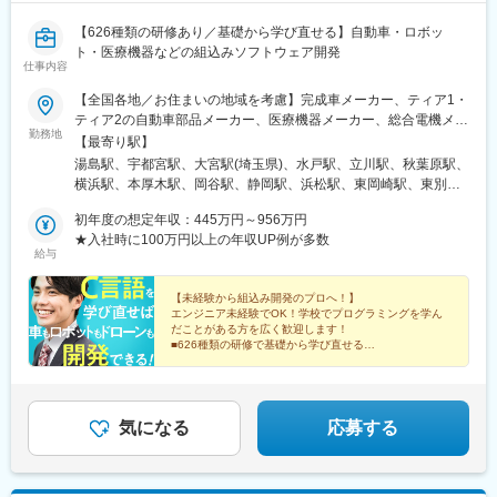
【626種類の研修あり／基礎から学び直せる】自動車・ロボッ
ト・医療機器などの組込みソフトウェア開発
仕事内容
【全国各地／お住まいの地域を考慮】完成車メーカー、ティア1・
ティア2の自動車部品メーカー、医療機器メーカー、総合電機メー
勤務地
カー、半導体製造装置メーカーなど当社取引先の拠点（東北・関
【最寄り駅】
東・中部・東海・関西・九州を中心に全国各地）※派遣先企業にて
湯島駅、宇都宮駅、大宮駅(埼玉県)、水戸駅、立川駅、秋葉原駅、
就業（事業所・拠点については下記「勤務地一覧」を参照くださ
横浜駅、本厚木駅、岡谷駅、静岡駅、浜松駅、東岡崎駅、東別院
い）※異動等で勤務地に変更がある場合の範囲：当社における各部
駅、あすなろう四日市駅、東寺駅、尼崎駅(東海道本線)、神戸三宮
署及び各拠点等、当社の定める場所。詳細は就業条件明示書に記
初年度の想定年収：445万円～956万円
駅(阪神)、広島駅、祇園駅(福岡県)、花畑町駅、上野広小路駅、岩
載。■経験者採用のうち希望勤務地エリアの営業所に配属された割
★入社時に100万円以上の年収UP例が多数
本町駅、神奈川駅、近鉄四日市駅、京都駅、末広町駅(東京都)、反
給与
合95.2%■社宅制度有り（費用：月2～4万円）※自宅通勤できない
町駅
場合は会社にて寮・社宅を用意いたします。【受動喫煙対策】当
社拠点：各事業所で対策あり派遣先 ：各社規定に則る
【未経験から組込み開発のプロへ！】
エンジニア未経験でOK！学校でプログラミングを学ん
だことがある方を広く歓迎します！
■626種類の研修で基礎から学び直せる
■大手メーカーで活躍
■自動車をはじめ多様な製品開発にチャレンジ
■リモートワーク案件あり
気になる
応募する