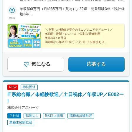
木、つくばなど）■東海エリア（愛知、三重、岐阜、静岡）■中国
駅、静岡駅、浜松駅、名古屋駅、北鉄金沢駅、大阪梅田駅(阪急
エリア（広島、岡山、松山など）■九州エリア（福岡、熊本など）
年収600万円（月給35万円＋賞与）／32歳・開発経験3年・設計経
線)、インテック本社前駅、烏丸駅、三宮駅(神戸新交通)、山陽姫
のプロジェクト先◎転居を伴う転勤は、基本的には本人が希望す
験3年
路駅、岡山駅、八丁堀駅(広島県)、高松駅(香川県)、天神駅、花畑
給与
る場合以外ありません。※受動喫煙防止対策：オフィス内全面禁煙
年収880万円（月給52万円＋賞与）／48歳・開発経験5年・設計
町駅、中埠頭駅、湊川公園駅、西神中央駅、荒本駅、布施駅、妹
PM経験10年
尾駅、水島駅、通津駅、福山駅、岩国駅、可部駅、横川駅(広島
＼充実した研修で安心のITエンジニアデビュー！／
県)、東広島駅、山西駅、本町六丁目駅、金川駅、東野駅(京都
#基礎～最新トレンドまで多彩な研修制度
府)、東山・おかでんミュージアム駅、衣山駅、山麓駅(皿倉山)、
#賞与3.5カ月分
堺筋本町駅、鷹野橋駅、堺駅、比治山下駅、広域公園前駅、横川
#前職から年収60万円～120万円UP事例あり
#エンジニア考案の多角的で明確な評価制度
一丁目駅、錦糸町駅、検見川浜駅、本町駅、津守駅、中野東駅、
#経験を積める上流工程・リモート案件も豊富
中津駅(大阪府・阪急線)、今出川駅、五条駅(京都市営)、桜島駅、
六本木駅、伊予大洲駅、福駅、芦原橋駅、桃山駅、野田阪神駅、
東比恵駅、渡辺橋駅、淀屋橋駅、鶴崎駅、西小倉駅、二島駅、今
気になる
応募する
池駅(福岡県)、上鳥羽口駅、竹下駅、小森江駅、甘木駅(西鉄線)、
広畑駅、住ノ江駅、江波駅、八本松駅、矢場町駅、大船駅、新羽
駅、油田駅、五井駅、門出駅、洛西口駅、小舞子駅、黒川駅(愛知
県)、丸の内駅(愛知県)、戸部駅、鶴見小野駅、三ツ沢下町駅、山
締切間近
NEW
手駅、井土ケ谷駅、上永谷駅、和田町駅、鶴ケ峰駅、戸塚駅、赤
IT系総合職／未経験歓迎／土日祝休／年収UP／E002ー
羽駅、峰駅、陸前落合駅、センター南駅、北四番丁駅、稲永駅、
岡本駅(栃木県)、笠寺駅、村井駅、茅野駅、本山駅(愛知県)、さが
I
み野駅、小俣駅(栃木県)、新前橋駅、群馬藤岡駅、本庄駅、垂井
株式会社アスパーク
駅、徳山駅、周防下郷駅、道ノ尾駅、大波止駅、喜々津駅、国母
正社員
転勤なし
5名以上採用
職種未経験歓迎
駅、松江駅、伊賀屋駅、弥生が丘駅、宮崎駅、南鹿児島駅、さっ
ぽろ駅、青葉通一番町駅、千葉駅、虎ノ門駅、神奈川駅、市役所
業種未経験歓迎
前駅(長野県)、新静岡駅、第一通り駅、近鉄名古屋駅、金沢駅、中