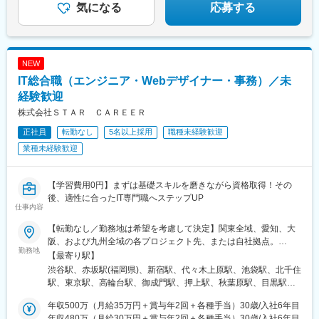
客網の広さを活かし、今後も事業を効率化させるシステムの普及
気になる
応募する
に万進します。
柔軟性のある発想をもち、顧客の生活を豊かにすることに魅力を
感じる方を歓迎します。
NEW
変更の範囲：会社の定める業務
IT総合職（エンジニア・Webデザイナー・事務）／未
経験歓迎
株式会社ＳＴＡＲ ＣＡＲＥＥＲ
正社員
転勤なし
5名以上採用
職種未経験歓迎
業種未経験歓迎
【学習費用0円】まずは基礎スキルを磨きながら資格取得！その
後、適性に合ったIT専門職へステップUP
仕事内容
【転勤なし／勤務地は希望を考慮して決定】関東全域、愛知、大
阪、および九州全域の各プロジェクト先、または自社拠点。
勤務地
★U・Iターン支援あり！★ゆくゆくは【在宅・フルリモート】案
【最寄り駅】
件に挑戦するチャンスもあります！《主な勤務先エリア》■関東エ
渋谷駅、赤坂駅(福岡県)、新宿駅、代々木上原駅、池袋駅、北千住
リア東京都、神奈川県、千葉県、埼玉県、茨城県、栃木県、群馬
駅、東京駅、高輪台駅、御成門駅、押上駅、秋葉原駅、目黒駅、
県■大阪市、名古屋市エリア■九州エリア（沖縄を除く）福岡県、
蒲田駅、上野駅、町田駅、綾瀬駅、大手町駅(東京都)、中野駅(東
佐賀県、長崎県、熊本県、大分県、宮崎県、鹿児島県〈本社〉〒
年収500万（月給35万円＋賞与年2回＋各種手当）30歳/入社6年目
京都)、大門駅(東京都)、有楽町駅、井の頭公園駅、西日暮里駅(舎
150-0002東京都渋谷区渋谷2丁目15-1 渋谷クロスタワー 25F〈福
年収480万（月給30万円＋賞与年2回＋各種手当）30歳/入社6年目