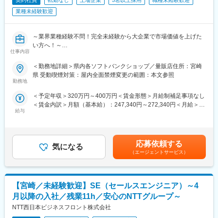
契約社員
転勤なし
上場企業
5名以上採用
職種未経験歓迎
業種未経験歓迎
～業界業種経験不問！完全未経験から大企業で市場価値を上げた
い方へ！～
仕事内容
●社会人未経験・フリーター・高卒等幅広く歓迎！
●研修充実で完全未経験でも安心！入社後や配属後等様々な研修を
＜勤務地詳細＞県内各ソフトバンクショップ／量販店住所：宮崎
ご用意
県 受動喫煙対策：屋内全面禁煙変更の範囲：本文参照
●携帯電話（スマートフォン）を中心とした商材・各サービスの提
勤務地
案等を幅広くお任せ
＜予定年収＞320万円～400万円＜賃金形態＞月給制補足事項なし
●平均残業10h／年休123日／年間100名以上の正社員化実績有の
＜賃金内訳＞月額（基本給）：247,340円～272,340円＜月給＞
登用制度完備／東証プライム上場
給与
247,340円～272,340円＜昇給有無＞有＜残業手当＞有＜給与補足
＞※上記は予定年収のため異なる場合があります。賃金はあくまで
■業務内容
も目安の金額であり、選考を通じて上下する可能性があります。
家電量販店、モール型店舗内のソフトバンク取扱いコーナーに
月給(月額)は固定手当を含めた表記です。
て、携帯電話を中心とした商材・各サービスの提案等を担当頂き
応募依頼する
気になる
ます。
（エージェントサービス）
■業務詳細
・接客業務
【宮崎／未経験歓迎】SE（セールスエンジニア）～4
・販促ツール作成（例：POP作成）
・店頭キャンペーン企画
月以降の入社／残業11h／安心のNTTグループ～
・セールス向上に向けた各種プロモーション
NTT西日本ビジネスフロント株式会社