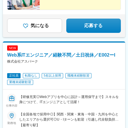
堺筋本町駅、鷹野橋駅、堺駅、比治山下駅、広域公園前駅、横川
一丁目駅、錦糸町駅、検見川浜駅、本町駅、津守駅、中野東駅、
中津駅(大阪府・阪急線)、今出川駅、五条駅(京都市営)、桜島駅、
六本木駅、伊予大洲駅、福駅、芦原橋駅、桃山駅、野田阪神駅、
東比恵駅、渡辺橋駅、淀屋橋駅、鶴崎駅、西小倉駅、二島駅、今
気になる
応募する
池駅(福岡県)、上鳥羽口駅、竹下駅、小森江駅、甘木駅(西鉄線)、
広畑駅、住ノ江駅、江波駅、八本松駅、矢場町駅、大船駅、新羽
駅、油田駅、五井駅、門出駅、洛西口駅、小舞子駅、黒川駅(愛知
県)、丸の内駅(愛知県)、戸部駅、鶴見小野駅、三ツ沢下町駅、山
NEW
手駅、井土ケ谷駅、上永谷駅、和田町駅、鶴ケ峰駅、戸塚駅、赤
羽駅、峰駅、陸前落合駅、センター南駅、北四番丁駅、稲永駅、
Web系ITエンジニア／経験不問／土日祝休／E002ーI
岡本駅(栃木県)、笠寺駅、村井駅、茅野駅、本山駅(愛知県)、さが
株式会社アスパーク
み野駅、小俣駅(栃木県)、新前橋駅、群馬藤岡駅、本庄駅、垂井
駅、徳山駅、周防下郷駅、道ノ尾駅、大波止駅、喜々津駅、国母
駅、松江駅、伊賀屋駅、弥生が丘駅、宮崎駅、南鹿児島駅、さっ
正社員
転勤なし
5名以上採用
職種未経験歓迎
ぽろ駅、青葉通一番町駅、千葉駅、虎ノ門駅、神奈川駅、市役所
業種未経験歓迎
前駅(長野県)、新静岡駅、第一通り駅、近鉄名古屋駅、金沢駅、中
崎町駅、オークスカナルパークホテル富山前、四条駅(京都市営)、
神戸三宮駅(阪神)、姫路駅、岡山駅前駅、胡町駅、高松築港駅、天
【研修充実◎Webアプリを中心に設計～運用保守まで】スキルを
神南駅、辛島町駅、南公園駅、湊川駅、小路駅、常盤駅(岡山県)、
身につけて、ITエンジニアとして活躍！
横川駅、谷町四丁目駅、舟入幸町駅、大小路駅、亀戸駅、中津駅
仕事内容
(地下鉄)、六本木一丁目駅、ＪＲ難波駅、観月橋駅、海老江駅、中
【全国各地で採用中◎】関西・関東・東海・中国・九州を中心と
之島駅、なにわ橋駅、甘木駅(甘木鉄道線)、住之江公園駅、上前津
したエリアから選択可◎U・Iターンも歓迎（引越し代全額負担な
駅、久屋大通駅、平沼橋駅、国道駅、蒔田駅、赤羽岩淵駅、セン
勤務地
ど制度も完備！）◎プロジェクトにより、一部完全在宅／リモー
【最寄り駅】
ター北駅、勾当台公園駅、本笠寺駅、自由ケ丘駅(愛知県)、出島