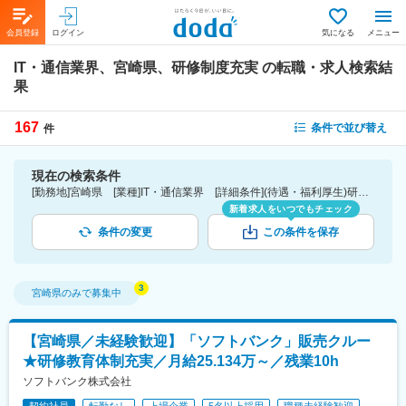
会員登録
ログイン
気になる
メニュー
IT・通信業界、宮崎県、研修制度充実
の転職・求人検索結
果
167
条件で並び替え
件
現在の検索条件
[勤務地]宮崎県 [業種]IT・通信業界 [詳細条件](待遇・福利厚生)研修制度充実
新着求人をいつでもチェック
条件の変更
この条件を保存
宮崎県
のみで募集中
【宮崎県／未経験歓迎】「ソフトバンク」販売クルー
★研修教育体制充実／月給25.134万～／残業10h
ソフトバンク株式会社