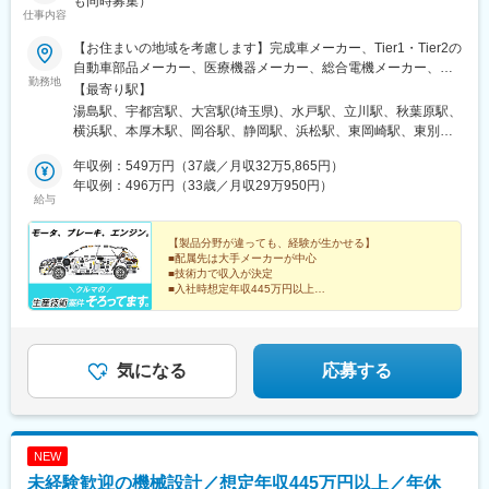
も同時募集）
仕事内容
【お住まいの地域を考慮します】完成車メーカー、Tier1・Tier2の
自動車部品メーカー、医療機器メーカー、総合電機メーカー、半
勤務地
導体製造装置メーカーなど当社取引先の拠点（東北・関東・中
【最寄り駅】
部・東海・関西・九州を中心に全国各地）※派遣先企業にて就業
湯島駅、宇都宮駅、大宮駅(埼玉県)、水戸駅、立川駅、秋葉原駅、
（事業所・拠点については下記「勤務地一覧」を参照ください）※
横浜駅、本厚木駅、岡谷駅、静岡駅、浜松駅、東岡崎駅、東別院
異動等で勤務地に変更がある場合の範囲：当社における各部署及
駅、あすなろう四日市駅、東寺駅、尼崎駅(東海道本線)、神戸三宮
び各拠点等、当社の定める場所。詳細は就業条件明示書に記載。■
年収例：549万円（37歳／月収32万5,865円）
駅(阪神)、広島駅、祇園駅(福岡県)、花畑町駅、上野広小路駅、岩
経験者採用のうち希望勤務地エリアの営業所に配属された割合
年収例：496万円（33歳／月収29万950円）
本町駅、神奈川駅、近鉄四日市駅、京都駅、末広町駅(東京都)、反
給与
95.2%■社宅制度有り（費用：月2～4万円）※自宅通勤できない場
町駅
合は会社にて寮・社宅を用意いたします【受動喫煙対策】当社拠
点：各事業所で対策あり派遣先 ：各社規定に則る
【製品分野が違っても、経験が生かせる】
■配属先は大手メーカーが中心
■技術力で収入が決定
■入社時想定年収445万円以上
■626講座の研修や勉強会など学びの機会が豊富
気になる
応募する
NEW
未経験歓迎の機械設計／想定年収445万円以上／年休