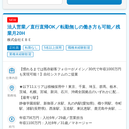
NEW
法人営業／直行直帰OK／転勤無しの働き方も可能／残
業月20H
株式会社ＥＢＥ
正社員
転勤なし
5名以上採用
職種未経験歓迎
業種未経験歓迎
【慣れるまでは既存顧客フォローがメイン／30代で年収1000万円
も実現可能！】自社システムのご提案
仕事内容
★以下11エリアは積極採用中！東京、千葉、埼玉、群馬、栃木、
茨城、札幌、宮城、新潟、石川、沖縄全国拠点のいずれかに配属
勤務地
します。※【転勤なし】【U・Iターン歓迎】※全国転勤型の新規拠
【最寄り駅】
点マネージャー候補も！【各拠点と営業対象エリアについて】
静修学園前駅、新御茶ノ水駅、丸の内駅(愛知県)、榴ケ岡駅、寺町
※（ ）内は営業エリア※希望を考慮し決定■東京本社（東京・埼
駅、渚駅(長野県)、西泉駅、玉造駅、東比恵駅、鹿児島中央駅、て
玉・千葉・神奈川・静岡・茨城・栃木・群馬）■札幌支店（札幌
だこ浦西駅、山鼻１９条駅、小川町駅(東京都)、伏見駅(愛知県)、
市・北海道全域）■仙台支店（仙台・盛岡・青森・秋田・山形・福
年収756万円：入社6年／29歳／営業担当
宮城野通駅、別院前駅、北松本駅、森ノ宮駅、鹿児島中央駅前
島）■長野支店（長野、新潟）■名古屋支店（愛知・三重・岐阜）
年収1100万円：入社8年／31歳／マネージャー
駅、行啓通駅、淡路町駅、久屋大通駅、仙台駅、十日市町駅、松
給与
■金沢支店（石川・富山）■近畿支店／大阪府（大阪・兵庫・京