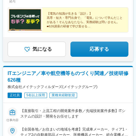
給与
95.2%■社宅制度有り（費用：月2～4万円）※自宅通勤できない場
年収496万円【146万円UP】※前職：年収350万円（加工機の機械
広町駅(東京都)、立川駅、反町駅
合は会社にて寮・社宅を用意いたします【受動喫煙対策】当社拠
設計）【月給】20万6,300円～49万4,400円（一律支給のPC手当
点：各事業所で対策あり派遣先 ：各社規定に則る
1,500円含む）※上記の下限給与額は、理論上の最下限給与額で
【電気の知識が生きる「設計」】
高専・短大・専門出身で、「電気」について学んだこと
す。能力・経験・年齢を考慮のうえ当社規定により優遇します。※
がある！そんなあなたなら、実務経験は問いません。
その他諸手当は別途支給します。※技術の向上・仕事に取り組む姿
■626講座の研修で学び直せる
勢・クライアント評価などを反映した明確な人事評価システムを
■土日休み・年間休日124日
■想定年収445万円以上
採用しています。※待機中も給与は100％支給します。
■プライム上場企業グループ
気になる
応募する
ITエンジニア／車や航空機等ものづくり関連／技術研修
626種
株式会社メイテックフィルダーズ(メイテックグループ)
正社員
5名以上採用
業種未経験歓迎
【直接取引・上流工程の開発案件多数／先端技術案件多数】ITシ
ステムの設計・開発をお任せします
仕事内容
【全国各地／お住まいの地域を考慮】完成車メーカー、ティア1・
ティア2の自動車部品メーカー、医療機器メーカー、総合電機メー