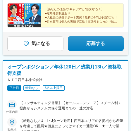
本駅、都通駅
都・奈良・滋賀・和歌山）■中四国支店／広島県（広島、岡山、山
口、鳥取、愛媛、香川、徳島、高知）■九州支店（熊本・大分・宮
【あなたの理想の”キャリア”と”働き方”を！】
■定年延長制度あり
崎・長崎・佐賀）■鹿児島営業所■沖縄支店★社用車通勤OK！★月
■入社後の成長サポート充実！最初の1年は手当3万も！
曜のみ会議のために配属拠点出社。その他の曜日は営業エリアの
■月次賞与は個人の実績で支給！頑張りをしっかり給与
直行直帰OKです！（会議は拠点によりリモート参加も可。）★宿
に反映！
■社用車通勤＆直行・直帰OK
泊を伴う出張あり（お客様によりオンライン商談も可能）
■ラクラク10時出勤
気になる
応募する
オープンポジション／年休120日／残業月13h／資格取
得支援
ＮＴＴ西日本株式会社
正社員
転勤なし
5名以上採用
【コンサルティング営業】【セールスエンジニア】＜チーム制＞
提案からシステムの保守運用までの一連の対応
仕事内容
【転勤なし／U・I・Jターン歓迎】西日本エリアの各拠点から希望
を考慮して配属★拠点によってはマイカー通勤OK！★一人で業務
勤務地