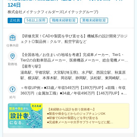
124日
株式会社メイテックフィルダーズ(メイテックグループ)
正社員
5名以上採用
職種未経験歓迎
業種未経験歓迎
【研修充実！CADや製図を学び直せる】機械系の設計開発プロジ
ェクト◎製品例：クルマ、航空宇宙など
仕事内容
【全国各地／お住まいの地域を考慮】完成車メーカー、Tier1・
Tier2の自動車部品メーカー、医療機器メーカー、総合電機メーカ
勤務地
ー、半導体製造装置メーカーなど当社取引先の拠点（東北・関
【最寄り駅】
東・中部・東海・関西・九州を中心に全国各地）※派遣先企業にて
湯島駅、宇都宮駅、大宮駅(埼玉県)、水戸駅、西国立駅、秋葉原
就業（事業所・拠点については下記「勤務地一覧」を参照くださ
駅、横浜駅、本厚木駅、岡谷駅、静岡駅、浜松駅、東岡崎駅、東
い）※異動等で勤務地に変更がある場合の範囲：当社における各部
別院駅、あすなろう四日市駅、東寺駅、尼崎駅(東海道本線)、神戸
署及び各拠点等、当社の定める場所。詳細は就業条件明示書に記
＜年収UP例＞■33歳／年収549万円【189万円UP】※前職：年収
三宮駅(阪神)、広島駅、祇園駅(福岡県)、花畑町駅、上野広小路
載。■経験者採用のうち希望勤務地エリアの営業所に配属された割
360万円（金属加工職）■34歳／年収496万円【146万円UP】※前
駅、立川南駅、岩本町駅、神奈川駅、近鉄四日市駅、京都駅、末
給与
合95.2%■社宅制度有り（費用：月2～4万円）※自宅通勤できない
職：年収350万円（加工機の機械設計）【月給】20万6,300円～49
広町駅(東京都)、立川駅、反町駅
場合は会社にて寮・社宅を用意いたします【受動喫煙対策】当社
万4,400円（一律支給のPC手当1,500円含む）※上記の下限給与額
拠点：各事業所で対策あり派遣先 ：各社規定に則る
は、理論上の最下限給与額です。能力・経験・年齢を考慮のうえ
【未経験から設計を担う技術者へ】
■製造や保全などからのジョブチェンジOK
当社規定により優遇します。※その他諸手当は別途支給します。※
■研修でCADや製図などを学び直せる
技術の向上・仕事に取り組む姿勢・クライアント評価などを反映
■完成車メーカーや大手サプライヤーなどに配属
した明確な人事評価システムを採用しています。※待機中も給与は
■段階的にスキルを磨き設計業務に挑戦できる
■プライム上場企業グループ
100％支給します。