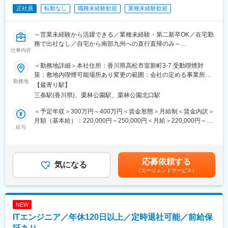
（5）アフターフォロー
販売目標は、チームとしての目標値が各クルーに分配される仕組
正社員
転勤なし
職種未経験歓迎
業種未経験歓迎
・機器／サービスの使い方の説明
みのため、チームで協力し合い達成していく文化がございます。
・不具合原因の切り分け対応
その他、定性観点でも詳細に目標設定を行うため、ご自身が日々
業務で意識することを明確に定め、やりがいや達成感をもって働
～営業未経験から活躍できる／業種未経験・第二新卒OK／在宅勤
■契約更新：
ける環境です。
務で出社なし／自宅から南部九州への直行直帰のみ～
・契約の更新：更新上限：有 通算契約期間上限3年
仕事内容
・契約社員グレードB(3ヶ月更新・賞与無)→契約社員グレードA(1
■希望休取得
◎ご自宅を中心に、大分県・宮崎県・鹿児島県の南部九州エリア
＜勤務地詳細＞本社住所：香川県高松市室新町3-7 受動喫煙対
年更新・賞与有)→正社員というステップでキャリアアップ可能!
シフト制のため、毎月シフト提出時に希望をご提示していただけ
を担当頂きます。
策：敷地内喫煙可能場所あり変更の範囲：会社の定める事業所
・正社員登用後はチーフやマネージャ等へのキャリアアップ制度
れば、比較的通りやすい環境です。（土日祝出社必須）
勤務地
（リモートワーク含む）
を制定しておりステップアップ実績も多数あり!
【最寄り駅】
■業務概要：
変更の範囲：会社の定める業務
三条駅(香川県)、栗林公園駅、栗林公園北口駅
接骨院や整骨院の煩雑な事務作業の負担を大幅に軽減する、「診
■昇格例：
療報酬 明細書の作成管理システムの更新」のご提案をしていただ
＜予定年収＞300万円～400万円＜賃金形態＞月給制＜賃金内訳＞
【SE:セールスエンジニア】
きます。
月額（基本給）：220,000円～250,000円＜月給＞220,000円～
・契約社員グレードBからグレードAへ昇格：最短7か月、平均1年
自宅を拠点にして、客先へ直行直帰していただくスタイルです。
給与
250,000円＜昇給有無＞有＜残業手当＞有＜給与補足＞■賞与：年
4か月
週に1回のオンラインミーティングで社内の方との関わりがござい
2回■そのほか、インセンティブ制度/特別賞与制度あり目標達成手
・契約社員グレードAから正社員への昇格：最短6か月、平均1年9
ます。
当：月に3万円支給3か月連続目標達成している場合、目標達成の
か月
このほか、取引先で得た要望やお困り事を回収し、新たなサービ
3万円に加えて追加で3万円支給いたします。賃金はあくまでも目
応募依頼する
ス開発の視点を持ち業務に臨むことを期待します。
気になる
安の金額であり、選考を通じて上下する可能性があります。月給
■給与制度：
（エージェントサービス）
(月額)は固定手当を含めた表記です。
・固定給に加えNTTグループ唯一のインセンティブ制度を導入。
■業務詳細：
自身の頑張りが給与にしっかり反映される環境です。
営業先の8割以上は既存のお客様(法人)へのシステム更新提案(5年
契約の更新提案等)です。
■入社後の研修：
NEW
お客様が抱える課題をヒアリングし、お客様に寄り添いながら、
・中途採用では珍しい手厚い新人研修あり！未経験からスキルを
ITエンジニア／年休120日以上／定時退社可能／前給保
課題解決に向けたより良い提案を行っていただきます。
身につけられる環境です。
※社員の8割以上が目標を達成しており、それに対して営業手当で