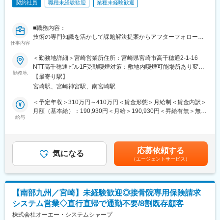
■入社後の流れ／研修
契約社員
職種未経験歓迎
業種未経験歓迎
まず入社4日間ほど導入研修を実施いたします。
現場経験豊富な社員が研修講師を務め、基本的なビジネスマナー
■職務内容：
や商材知識、店頭での立ち振る舞い等、実務に基づいた丁寧な指
技術の専門知識を活かして課題解決提案からアフターフォローま
導のもと、基礎的な内容から学んでいただきます。
仕事内容
でを行う技術営業職です。バック工程だけではなく、営業担当者
その後は店舗配属となり、長年に渡るノウハウ等を凝縮した実践
と連携して案件創出段階から同行を行うこともあります。
形式のフォローアップ(OJT)研修や先輩社員とのロールプレイン
＜勤務地詳細＞宮崎営業所住所：宮崎県宮崎市高千穂通2-1-16
お客様の通信環境を事前に把握する「現場調査」や提案受注後の
グ、eラーニング研修等を通して、着実に成長できる環境をご用意
NTT高千穂通ビル1F受動喫煙対策：敷地内喫煙可能場所あり変更
NWシステム構築時に必要な「基本設計」にも取り組んでいただき
してます。
勤務地
の範囲：会社の定める事業所
【最寄り駅】
ます。
宮崎駅、宮崎神宮駅、南宮崎駅
■キャリアパス
■具体的な仕事の流れ（一例）：
まず1人前の接客技術を身に着けていただき、徐々に後輩指導やリ
＜予定年収＞310万円～410万円＜賃金形態＞月給制＜賃金内訳＞
（1）事前準備
ーダー業務もお任せいたします。
月額（基本給）：190,930円＜月給＞190,930円＜昇給有無＞無＜
・CAと連携しアプローチ手法の意識合わせ
さらに正社員登用後は店舗マネジメントやエリアマネジメント、
給与
残業手当＞有＜給与補足＞・想定年収：基本給＋インセンティブ
（2）アプローチ
ジョブポスティング制度を活用して営業企画やマーケティング、
平均＋SEスキル手当＋賞与（グレードA以上のみ加算）で算出（1
・現地訪問し通信環境の確認
グループ企業でご活躍いただく等、多岐にわたるキャリアアップ
年目：契約社員グレードB）310万（2年目：契約社員グレードA）
・現場調査（機器の既存設定、構成等）
が目指せます。
410万（3年目：リージョナル社員） 440万（4年目：ビジネスフ
応募依頼する
・セキュリティ診断
気になる
ロント採用社員）610万賃金はあくまでも目安の金額であり、選
（エージェントサービス）
・要望ヒアリング
■正社員登用制度
考を通じて上下する可能性があります。月給(月額)は固定手当を含
・課題解決提案の実施
半年に1回（年2回）受験いただくことができ、
めた表記です。
・技術者目線で案件創出を支援
全国で年間100名以上の方が正社員化されております。
（3）社内外調整
【南部九州／宮崎】未経験歓迎◎接骨院専用保険請求
・サービス導入に向けた基本設計（FT連携）
■目標設定
システム営業◇直行直帰で通勤不要/8割既存顧客
・設定シート等の指示書作成（FT連携）
ノルマはなく「販売実績やお客様満足度」に関する目標を設定い
・メーカーや協力会社と調整
株式会社オーエー・システムシャープ
たします。