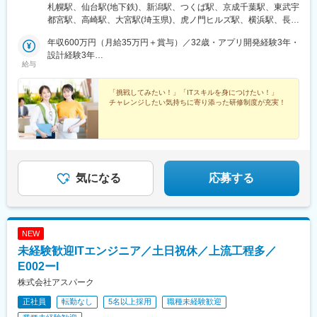
ト業務もあります。■関西エリア（大阪、京都、兵庫、奈良、和歌
札幌駅、仙台駅(地下鉄)、新潟駅、つくば駅、京成千葉駅、東武宇
駅、北１２条駅、あおば通駅、新千葉駅、神谷町駅、新高島駅、
山、滋賀）■関東エリア（東京、神奈川、千葉、埼玉、栃木、つく
都宮駅、高崎駅、大宮駅(埼玉県)、虎ノ門ヒルズ駅、横浜駅、長野
日吉町駅、新浜松駅、名鉄名古屋駅、梅田駅(地下鉄)、富山駅、京
ばなど）■東海エリア（愛知、三重、岐阜、静岡）■中国エリア
駅、静岡駅、浜松駅、名古屋駅、北鉄金沢駅、大阪梅田駅(阪急
都河原町駅、三ノ宮駅、西川緑道公園駅、銀山町駅、西鉄福岡
（広島、岡山、松山など）■九州エリア（福岡、熊本など）のプロ
年収600万円（月給35万円＋賞与）／32歳・アプリ開発経験3年・
線)、インテック本社前駅、烏丸駅、三宮駅(神戸新交通)、山陽姫
駅、西辛島町駅、市民広場駅、三滝駅、舟入本町駅、花田口駅、
ジェクト先◎転居を伴う転勤は、基本的には本人が希望する場合
設計経験3年
路駅、岡山駅、八丁堀駅(広島県)、高松駅(香川県)、天神駅、花畑
麻布十番駅、大国町駅、桃山御陵前駅、野田駅(阪神線)、肥後橋
給与
以外ありません。※受動喫煙防止対策：オフィス内全面禁煙
年収880万円（月給52万円＋賞与）／48歳・開発経験5年・設計
町駅、中埠頭駅、湊川公園駅、西神中央駅、荒本駅、布施駅、妹
駅、北浜駅(大阪府)、伏見駅(愛知県)、西横浜駅、龍谷富山高校
PM経験10年
尾駅、水島駅、通津駅、福山駅、岩国駅、可部駅、横川駅(広島
前、五島町駅
「挑戦してみたい！」「ITスキルを身につけたい！」
県)、東広島駅、山西駅、本町六丁目駅、金川駅、東野駅(京都
チャレンジしたい気持ちに寄り添った研修制度が充実！
府)、東山・おかでんミュージアム駅、衣山駅、山麓駅(皿倉山)、
堺筋本町駅、鷹野橋駅、堺駅、比治山下駅、広域公園前駅、横川
一丁目駅、錦糸町駅、検見川浜駅、本町駅、津守駅、中野東駅、
中津駅(大阪府・阪急線)、今出川駅、五条駅(京都市営)、桜島駅、
六本木駅、伊予大洲駅、福駅、芦原橋駅、桃山駅、野田阪神駅、
東比恵駅、渡辺橋駅、淀屋橋駅、鶴崎駅、西小倉駅、二島駅、今
気になる
応募する
池駅(福岡県)、上鳥羽口駅、竹下駅、小森江駅、甘木駅(西鉄線)、
広畑駅、住ノ江駅、江波駅、八本松駅、矢場町駅、大船駅、新羽
駅、油田駅、五井駅、門出駅、洛西口駅、小舞子駅、黒川駅(愛知
県)、丸の内駅(愛知県)、戸部駅、鶴見小野駅、三ツ沢下町駅、山
NEW
手駅、井土ケ谷駅、上永谷駅、和田町駅、鶴ケ峰駅、戸塚駅、赤
羽駅、峰駅、陸前落合駅、センター南駅、北四番丁駅、稲永駅、
未経験歓迎ITエンジニア／土日祝休／上流工程多／
岡本駅(栃木県)、笠寺駅、村井駅、茅野駅、本山駅(愛知県)、さが
E002ーI
み野駅、小俣駅(栃木県)、新前橋駅、群馬藤岡駅、本庄駅、垂井
株式会社アスパーク
駅、徳山駅、周防下郷駅、道ノ尾駅、大波止駅、喜々津駅、国母
駅、松江駅、伊賀屋駅、弥生が丘駅、宮崎駅、南鹿児島駅、さっ
正社員
転勤なし
5名以上採用
職種未経験歓迎
ぽろ駅、青葉通一番町駅、千葉駅、虎ノ門駅、神奈川駅、市役所