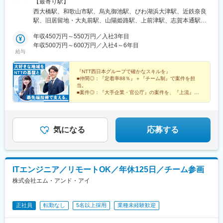
に取り組めるようになれば、在宅勤務（リモートワーク）・直行
【最寄り駅】
直帰も可能■コンサルティング営業【関西】和歌山・京都・滋賀・
西大橋駅、和歌山市駅、烏丸御池駅、びわ湖浜大津駅、近鉄奈良
兵庫【東海】静岡・岐阜・三重【北陸】石川・富山【中国】岡
駅、旧居留地・大丸前駅、山陽姫路駅、上前津駅、志賀本通駅、
山・島根・鳥取【四国】愛媛・香川【九州】福岡・佐賀・長崎・
第一通り駅、沼津駅、日吉町駅、名鉄岐阜駅、津駅、野町駅、電
熊本・大分・鹿児島・沖縄■セールスエンジニア（大阪・長崎以
年収450万円～550万円／入社3年目
気ビル前駅、新福井駅、敦賀駅、県庁前駅(広島県)、田町駅(岡山
外）【関西】和歌山・京都・滋賀・奈良・兵庫【東海】静岡・岐
年収500万円～600万円／入社4～6年目
県)、鳥取駅、湯田温泉駅、県庁前駅(愛媛県)、瓦町駅、大橋通
給与
阜・三重【北陸】石川・富山・福井【中国】岡山・島根・鳥取
駅、眉山ロープウェイ山麓駅、博多駅、旦過駅、佐賀駅、松江
【四国】愛媛・香川【九州】福岡・佐賀・熊本・大分・鹿児島・
駅、宮崎駅、大分駅、新地中華街駅、九品寺交差点駅、天文館通
宮崎・沖縄※入社後、転居を伴う転勤はございません（通勤可能な
『NTT西日本グループで確かなスキルを』
駅、壺川駅、阿波座駅、四条駅(京都市営)、三井寺駅、奈良駅、三
■仲間◎：『定着率88％』＋『チーム制』で案件を担
範囲で勤務ビルが変更となる場合あり） ただし、更なるキャリ
宮・花時計前駅、矢場町駅、平安通駅、新浜松駅、桜橋駅(富山
当。
アアップを希望した場合（グループ会社採用社員等）は転居を伴
県)、福井駅(福井県)、紙屋町西駅、郵便局前駅、市役所前駅(愛媛
■案件◎：『大手企業・官公庁』の案件を、『上流』か
う転勤の可能性がございます・・・【本社】大阪府大阪市都島区
ら解決
県)、栗林駅、高知城前駅、徳島駅、東比恵駅、平和通駅、メディ
■育成◎：『資格取得支援』＋『オンライン研修』でス
東野田町四丁目15番82号
カルセンター駅、交通局前駅(熊本県)、甲東中学校前駅、本町駅、
キルが身につく
烏丸駅、島ノ関駅、貿易センター駅、浜松駅、地鉄ビル前駅、福
井駅、原爆ドーム前駅、新西大寺町筋駅、大街道駅、花園駅(香川
気になる
応募する
県)、県庁前駅(高知県)、香春口三萩野駅、西浜町駅、水道町駅、
新屋敷駅
ITエンジニア／リモートOK／年休125日／チーム参画
株式会社エム・アンド・アイ
正社員
転勤なし
5名以上採用
業種未経験歓迎