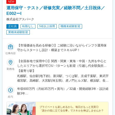
NEW
手駅、井土ケ谷駅、上永谷駅、和田町駅、鶴ケ峰駅、戸塚駅、赤
運用保守・テスト／研修充実／経験不問／土日祝休／
羽駅、峰駅、陸前落合駅、センター南駅、北四番丁駅、稲永駅、
岡本駅(栃木県)、笠寺駅、村井駅、茅野駅、本山駅(愛知県)、さが
E002ーI
み野駅、小俣駅(栃木県)、新前橋駅、群馬藤岡駅、本庄駅、垂井
株式会社アスパーク
駅、徳山駅、周防下郷駅、道ノ尾駅、大波止駅、喜々津駅、国母
正社員
転勤なし
5名以上採用
職種未経験歓迎
駅、松江駅、伊賀屋駅、弥生が丘駅、宮崎駅、南鹿児島駅、さっ
ぽろ駅、青葉通一番町駅、千葉駅、虎ノ門駅、神奈川駅、市役所
業種未経験歓迎
前駅(長野県)、新静岡駅、第一通り駅、近鉄名古屋駅、金沢駅、中
崎町駅、オークスカナルパークホテル富山前、四条駅(京都市営)、
神戸三宮駅(阪神)、姫路駅、岡山駅前駅、胡町駅、高松築港駅、天
【市場価値を高める研修◎】ご経験に沿いながらインフラ運用保
神南駅、辛島町駅、南公園駅、湊川駅、小路駅、常盤駅(岡山県)、
守からスタートし設計・構築までスキルUP！
仕事内容
横川駅、谷町四丁目駅、舟入幸町駅、大小路駅、亀戸駅、中津駅
(地下鉄)、六本木一丁目駅、ＪＲ難波駅、観月橋駅、海老江駅、中
【全国各地で採用中◎】関西・関東・東海・中国・九州を中心と
之島駅、なにわ橋駅、甘木駅(甘木鉄道線)、住之江公園駅、上前津
したエリアから選択可◎U・Iターンも歓迎（引越し代全額負担な
駅、久屋大通駅、平沼橋駅、国道駅、蒔田駅、赤羽岩淵駅、セン
勤務地
ど制度も完備！）◎プロジェクトにより、一部完全在宅／リモー
【最寄り駅】
ター北駅、勾当台公園駅、本笠寺駅、自由ケ丘駅(愛知県)、出島
ト業務もあります。■関西エリア（大阪、京都、兵庫、奈良、和歌
札幌駅、仙台駅(地下鉄)、新潟駅、つくば駅、京成千葉駅、東武宇
駅、北１２条駅、あおば通駅、新千葉駅、神谷町駅、新高島駅、
山、滋賀）■関東エリア（東京、神奈川、千葉、埼玉、栃木、つく
都宮駅、高崎駅、大宮駅(埼玉県)、虎ノ門ヒルズ駅、横浜駅、長野
日吉町駅、新浜松駅、名鉄名古屋駅、梅田駅(地下鉄)、富山駅、京
ばなど）■東海エリア（愛知、三重、岐阜、静岡）■中国エリア
駅、静岡駅、浜松駅、名古屋駅、北鉄金沢駅、大阪梅田駅(阪急
都河原町駅、三ノ宮駅、西川緑道公園駅、銀山町駅、西鉄福岡
（広島、岡山、松山など）■九州エリア（福岡、熊本など）のプロ
年収600万円（月給35万円＋賞与）／32歳・開発経験3年・設計経
線)、インテック本社前駅、烏丸駅、三宮駅(神戸新交通)、山陽姫
駅、西辛島町駅、市民広場駅、三滝駅、舟入本町駅、花田口駅、
ジェクト先◎転居を伴う転勤は、基本的には本人が希望する場合
験3年
路駅、岡山駅、八丁堀駅(広島県)、高松駅(香川県)、天神駅、花畑
麻布十番駅、大国町駅、桃山御陵前駅、野田駅(阪神線)、肥後橋
給与
以外ありません。※受動喫煙防止対策：オフィス内全面禁煙
年収880万円（月給52万円＋賞与）／48歳・開発経験5年・設計
町駅、中埠頭駅、湊川公園駅、西神中央駅、荒本駅、布施駅、妹
駅、北浜駅(大阪府)、伏見駅(愛知県)、西横浜駅、龍谷富山高校
PM経験10年
尾駅、水島駅、通津駅、福山駅、岩国駅、可部駅、横川駅(広島
前、五島町駅
プライベートも楽しめるから、毎日がもっと充実◎
県)、東広島駅、山西駅、本町六丁目駅、金川駅、東野駅(京都
「誰かの役に立てる仕事」でスキルを伸ばしませんか？
府)、東山・おかでんミュージアム駅、衣山駅、山麓駅(皿倉山)、