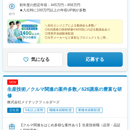
駅、あすなろう四日市駅、東寺駅、尼崎駅(東海道本線)、神戸三宮
署及び各拠点等、当社の定める場所。詳細は就業条件明示書に記
初年度の想定年収：445万円～956万円
駅(阪神)、広島駅、祇園駅(福岡県)、花畑町駅、上野広小路駅、岩
載。■経験者採用のうち希望勤務地エリアの営業所に配属された割
★入社時に100万円以上の年収UP例が多数
本町駅、神奈川駅、近鉄四日市駅、京都駅、末広町駅(東京都)、反
給与
合95.2%■社宅制度有り（費用：月2～4万円）※自宅通勤できない
町駅
場合は会社にて寮・社宅を用意いたします【受動喫煙対策】当社
拠点：各事業所で対策あり派遣先 ：各社規定に則る
＼自社エンジニアによる勉強会も多数／
◎626講座の技術研修や855回にのぼる勉強会あり
◎理系卒未経験者歓迎
◎大手メーカーなど多彩なプロジェクトをご用意
◎入社後の年収100万円UP実績多数
◎年間休日124日／残業20h未満
気になる
応募する
NEW
生産技術／クルマ関連の案件多数／626講座の豊富な研
修
株式会社メイテックフィルダーズ
正社員
5名以上採用
職種未経験歓迎
業種未経験歓迎
【クルマ関連をはじめ多様な案件あり】生産技術職（品管・品証