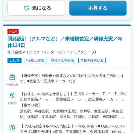
気になる
応募する
NEW
回路設計（クルマなど）／未経験歓迎／研修充実／年
休124日
株式会社メイテックフィルダーズ(メイテックグループ)
正社員
5名以上採用
職種未経験歓迎
業種未経験歓迎
【研修充実】自動車や家電などの回路の仕組みを考えて設計しま
す。■派遣先：完成車メーカーなど
仕事内容
【お住まいの地域を考慮します】完成車メーカー、Tier1・Tier2の
自動車部品メーカー、医療機器メーカー、総合電機メーカー、半
勤務地
導体製造装置メーカーなど当社取引先の拠点（東北・関東・中
【最寄り駅】
部・東海・関西・九州を中心に全国各地）※派遣先企業にて就業
湯島駅、宇都宮駅、大宮駅(埼玉県)、水戸駅、西国立駅、秋葉原
（事業所・拠点については下記「勤務地一覧」を参照ください）※
駅、横浜駅、本厚木駅、岡谷駅、静岡駅、浜松駅、東岡崎駅、東
異動等で勤務地に変更がある場合の範囲：当社における各部署及
別院駅、あすなろう四日市駅、東寺駅、尼崎駅(東海道本線)、神戸
び各拠点等、当社の定める場所。詳細は就業条件明示書に記載。■
【 入社時想定年収445万円以上 】＜年収UP例＞■33歳／年収549
三宮駅(阪神)、広島駅、祇園駅(福岡県)、花畑町駅、上野広小路
経験者採用のうち希望勤務地エリアの営業所に配属された割合
万円【189万円UP】※前職：年収360万円（金属加工職）■34歳／
駅、立川南駅、岩本町駅、神奈川駅、近鉄四日市駅、京都駅、末