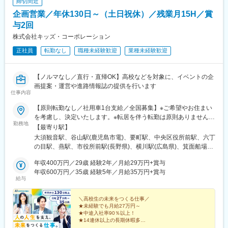
締切間近
企画営業／年休130日～（土日祝休）／残業月15H／賞
与2回
株式会社キッズ・コーポレーション
正社員
転勤なし
職種未経験歓迎
業種未経験歓迎
【ノルマなし／直行・直帰OK】高校などを対象に、イベントの企
画提案・運営や進路情報誌の提供を行います
仕事内容
【原則転勤なし／社用車1台支給／全国募集】※ご希望やお住まい
を考慮し、決定いたします。※転居を伴う転勤は原則ありません。
勤務地
※出社が一切必要ない拠点もございます。※直行・直帰可【北海道
【最寄り駅】
エリア】：北海道【東北エリア】★積極採用中：宮城県／福島
大須観音駅、谷山駅(鹿児島市電)、要町駅、中央区役所前駅、六丁
県 【甲信越エリア】★長野で積極採用中：新潟県／長野県
の目駅、燕駅、市役所前駅(長野県)、横川駅(広島県)、箕面船場阪
【関東エリア】★全拠点で積極採用中：東京都／埼玉県／千葉県
大前駅、木太町駅、博多駅、伏見駅(愛知県)、西１１丁目駅、横川
／茨城県／神奈川県 【東海エリア】★名古屋で積極採用中：愛
年収400万円／29歳 経験2年／月給29万円+賞与
駅、春日川駅、東比恵駅、西８丁目駅、三滝駅
知県／岐阜県／三重県／静岡県 【北陸エリア】★石川・福井で
年収600万円／35歳 経験5年／月給35万円+賞与
給与
積極採用中：富山県／石川県／福井県 【関西エリア】★滋賀で
積極採用中：大阪府／京都府／兵庫県／滋賀県／奈良県【中国エ
リア】★広島で積極採用中：広島県／岡山県／島根県／鳥取県
＼高校生の未来をつくる仕事／
★未経験でも月給27万円～
【四国エリア】：香川県／徳島県／高知県【九州エリア】★鹿児
★中途入社率90％以上！
島で積極採用中：福岡県／宮崎県／鹿児島県／沖縄県 ※受動喫煙
★14連休以上の長期休暇多数
対策あり
★20代～30代活躍中