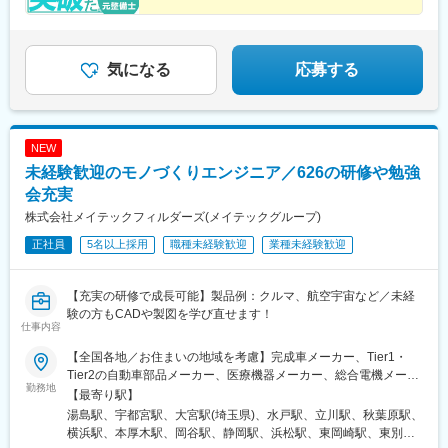
■技術力や顧客からの評価をもとに着実に年収UP
■営業担当が労務管理を徹底
■東証プライム上場企業グループ
気になる
応募する
NEW
未経験歓迎のモノづくりエンジニア／626の研修や勉強
会充実
株式会社メイテックフィルダーズ(メイテックグループ)
正社員
5名以上採用
職種未経験歓迎
業種未経験歓迎
【充実の研修で成長可能】製品例：クルマ、航空宇宙など／未経
験の方もCADや製図を学び直せます！
仕事内容
【全国各地／お住まいの地域を考慮】完成車メーカー、Tier1・
Tier2の自動車部品メーカー、医療機器メーカー、総合電機メーカ
勤務地
ー、半導体製造装置メーカーなど当社取引先の拠点（東北・関
【最寄り駅】
東・中部・東海・関西・九州を中心に全国各地）※派遣先企業にて
湯島駅、宇都宮駅、大宮駅(埼玉県)、水戸駅、立川駅、秋葉原駅、
就業（事業所・拠点については下記「勤務地一覧」を参照くださ
横浜駅、本厚木駅、岡谷駅、静岡駅、浜松駅、東岡崎駅、東別院
い）※異動等で勤務地に変更がある場合の範囲：当社における各部