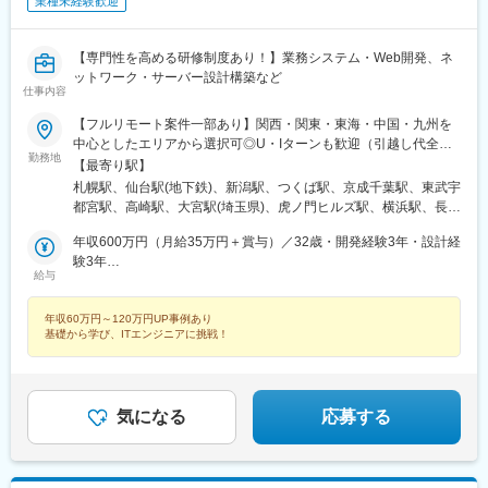
業種未経験歓迎
前駅(長野県)、新静岡駅、第一通り駅、近鉄名古屋駅、金沢駅、中
崎町駅、オークスカナルパークホテル富山前、四条駅(京都市営)、
神戸三宮駅(阪神)、姫路駅、岡山駅前駅、胡町駅、高松築港駅、天
【専門性を高める研修制度あり！】業務システム・Web開発、ネ
神南駅、辛島町駅、南公園駅、湊川駅、小路駅、常盤駅(岡山県)、
ットワーク・サーバー設計構築など
横川駅、谷町四丁目駅、舟入幸町駅、大小路駅、亀戸駅、中津駅
仕事内容
(地下鉄)、六本木一丁目駅、ＪＲ難波駅、観月橋駅、海老江駅、中
【フルリモート案件一部あり】関西・関東・東海・中国・九州を
之島駅、なにわ橋駅、甘木駅(甘木鉄道線)、住之江公園駅、上前津
中心としたエリアから選択可◎U・Iターンも歓迎（引越し代全額
駅、久屋大通駅、平沼橋駅、国道駅、蒔田駅、赤羽岩淵駅、セン
勤務地
負担など制度も完備！）◎プロジェクトにより、一部完全在宅／
【最寄り駅】
ター北駅、勾当台公園駅、本笠寺駅、自由ケ丘駅(愛知県)、出島
リモート業務もあります。■関西エリア（大阪、京都、兵庫、奈
札幌駅、仙台駅(地下鉄)、新潟駅、つくば駅、京成千葉駅、東武宇
駅、北１２条駅、あおば通駅、新千葉駅、神谷町駅、新高島駅、
良、和歌山、滋賀）■関東エリア（東京、神奈川、千葉、埼玉、栃
都宮駅、高崎駅、大宮駅(埼玉県)、虎ノ門ヒルズ駅、横浜駅、長野
日吉町駅、新浜松駅、名鉄名古屋駅、梅田駅(地下鉄)、富山駅、京
木、つくばなど）■東海エリア（愛知、三重、岐阜、静岡）■中国
駅、静岡駅、浜松駅、名古屋駅、北鉄金沢駅、大阪梅田駅(阪急
都河原町駅、三ノ宮駅、西川緑道公園駅、銀山町駅、西鉄福岡
エリア（広島、岡山、松山など）■九州エリア（福岡、熊本など）
年収600万円（月給35万円＋賞与）／32歳・開発経験3年・設計経
線)、インテック本社前駅、烏丸駅、三宮駅(神戸新交通)、山陽姫
駅、西辛島町駅、市民広場駅、三滝駅、舟入本町駅、花田口駅、
のプロジェクト先◎転居を伴う転勤は、基本的には本人が希望す
験3年
路駅、岡山駅、八丁堀駅(広島県)、高松駅(香川県)、天神駅、花畑
麻布十番駅、大国町駅、桃山御陵前駅、野田駅(阪神線)、肥後橋
給与
る場合以外ありません。※受動喫煙防止対策：オフィス内全面禁煙
年収880万円（月給52万円＋賞与）／48歳・開発経験5年・設計
町駅、中埠頭駅、湊川公園駅、西神中央駅、荒本駅、布施駅、妹
駅、北浜駅(大阪府)、伏見駅(愛知県)、西横浜駅、龍谷富山高校
PM経験10年
尾駅、水島駅、通津駅、福山駅、岩国駅、可部駅、横川駅(広島
前、五島町駅
年収60万円～120万円UP事例あり
県)、東広島駅、山西駅、本町六丁目駅、金川駅、東野駅(京都
基礎から学び、ITエンジニアに挑戦！
府)、東山・おかでんミュージアム駅、衣山駅、山麓駅(皿倉山)、
堺筋本町駅、鷹野橋駅、堺駅、比治山下駅、広域公園前駅、横川
一丁目駅、錦糸町駅、検見川浜駅、本町駅、津守駅、中野東駅、
中津駅(大阪府・阪急線)、今出川駅、五条駅(京都市営)、桜島駅、
気になる
応募する
六本木駅、伊予大洲駅、福駅、芦原橋駅、桃山駅、野田阪神駅、
東比恵駅、渡辺橋駅、淀屋橋駅、鶴崎駅、西小倉駅、二島駅、今
池駅(福岡県)、上鳥羽口駅、竹下駅、小森江駅、甘木駅(西鉄線)、
広畑駅、住ノ江駅、江波駅、八本松駅、矢場町駅、大船駅、新羽