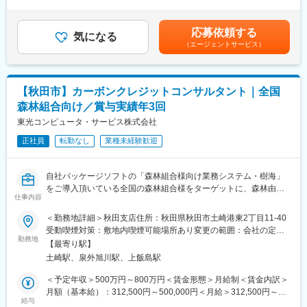
で残業代支給■昇給：あり。昇給率 1月あたり 4.60％ ～ 4.60％
・中途社員比率が高く馴染みやすい環境
全国の森林組合の約40％が採用し、35都道府県をカバーする業務
（前年度実績）■賞与：年3回実績。計 5.30ヶ月分（前年度実績）
・健康経営優良法人認定
システム「樹海」シリーズの導入、拡張機能の紹介、提案営業に
通勤手当、家族手当、住宅手当、時間外手当（1分単位で支給）、
応募依頼する
携わっていただきます。
気になる
役職手当、階級手当、資格手当、合格一時金（会社規定により支
■当社について：
（エージェントサービス）
森林組合は全国色々な地区にあるため、新しい地域や人との出会
給）賃金はあくまでも目安の金額であり、選考を通じて上下する
・東証プライム上場グループの安定基盤
いを楽しめる方、柔軟に対応できる方を歓迎します。
可能性があります。月給(月額)は固定手当を含めた表記です。
・40年以上にわたり地域密着で事業展開
・自治体・JA・教育機関など強固な顧客基盤
■扱う商材の自社開発ソフト「樹海」について：
・開発～導入～保守まで一貫対応できる体制
【秋田市】カーボンクレジットコンサルタント｜全国
収益や費用など森林組合の経営に必要な様々なデータが一目に分
・IT×林業×環境（カーボンクレジット）という独自領域
森林組合向け／賞与実績年3回
かる総合ソフトです。
経営データを簡単に管理できるため、経営改善に必要な点などが
東光コンピュータ・サービス株式会社
■当社製品・サービスの特徴：
分かりやすくご利用中のユーザーから重宝されております。
・自治体、JA、森林組合、教育機関、民間企業など多様な業界に
正社員
転勤なし
業種未経験歓迎
一部分を管理する競合商材はございますが、こういった総合ソフ
対応
トの競合はなくニッチトップシェアを誇っています！
・業務システム開発、インフラ構築、クラウド導入、運用保守ま
で一貫提供
自社パッケージソフトの「森林組合様向け業務システム・樹海」
■入社後の流れ：
・顧客ごとの課題に合わせた“オーダーメイド型”ソリューション
をご導入頂いている全国の森林組合様をターゲットに、森林由来
入社後は、マニュアルで商材について学んでいただきながらOJT
仕事内容
・パッケージ＋カスタマイズの柔軟な提案が可能
カーボンクレジットの創出支援・運用支援を行うコンサルタント
で業務を覚えていただきます。
・DX推進、業務効率化、セキュリティ強化など幅広いニーズに対
職です。
＜勤務地詳細＞秋田支店住所：秋田県秋田市土崎港東2丁目11-40
東北地方の既存顧客（森林組合）を中心に、先輩社員に同行して
応
森林資源データの整理から、制度申請、現地関係者とのコミュニ
受動喫煙対策：敷地内喫煙可能場所あり変更の範囲：会社の定め
お客様を訪問していきます。
ケーションまで、プロジェクト全体に伴走し、森林組合の新たな
勤務地
る事業所
業務習熟後は、森林組合に訪問し森林組合の課題をヒアリング、
【最寄り駅】
変更の範囲：会社の定める業務
収益事業の立ち上げを支援する社会性の高いお仕事です。
自社システムで「お客様の課題解決」を提案していく営業となり
土崎駅、泉外旭川駅、上飯島駅
ます。
■業務内容：
＜予定年収＞500万円～800万円＜賃金形態＞月給制＜賃金内訳＞
・森林組合向けカーボンクレジット創出支援
月額（基本給）：312,500円～500,000円＜月給＞312,500円～
■仕事の特徴・やりがい：
・プロジェクト設計 現地調査
給与
500,000円＜昇給有無＞有＜残業手当＞有＜給与補足＞■昇給：あ
業務改善を通じて、お客様から直接「ありがとう」と感謝の言葉