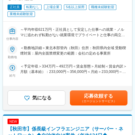
正社員
転勤なし
上場企業
5名以上採用
職種未経験歓迎
業種未経験歓迎
～平均年収621万円・正社員として安定した仕事への就業・ノル
マに追われず転勤がない就業環境でプライベートと仕事の両立が
仕事内容
できる環境～
＜勤務地詳細＞東北本部管内（秋田）住所：秋田県内全域 受動喫
■業務概要
煙対策：屋内全面禁煙変更の範囲：会社の定める事業所
機械警備サービスに携わるスタッフを「ビートエンジニア
勤務地
（BE）」と呼んでいます。
＜予定年収＞334万円～492万円＜賃金形態＞月給制＜賃金内訳＞
ご契約先に設置された防犯センサーが異常を検知した際や、火災
月額（基本給）：233,000円～356,000円＜月給＞233,000円～
信号、救急信号を受信した際に、コントロールセンターの指示で
給与
356,000円＜昇給有無＞有＜残業手当＞有賃金はあくまでも目安
いち早く現地に駆けつけ、安全を確保するのが主な役割です。社
の金額であり、選考を通じて上下する可能性があります。月給(月
会の安心を守り、お客様と顔を合わせるセコムの最前線の仕事で
額)は固定手当を含めた表記です。
す。
被害の拡大防止や未然の防止が目的のため危険を冒すことはござ
応募依頼する
気になる
いません。
（エージェントサービス）
■業務詳細
・駆け付け対処：個人宅やATM、交通事故現場へ駆けつけての一
NEW
次対応。
・保守点検：センサーや電池の交換。
【秋田市】係長級インフラエンジニア（サーバー・ネ
・その他：緊急対処、巡回、警備強化の提案等