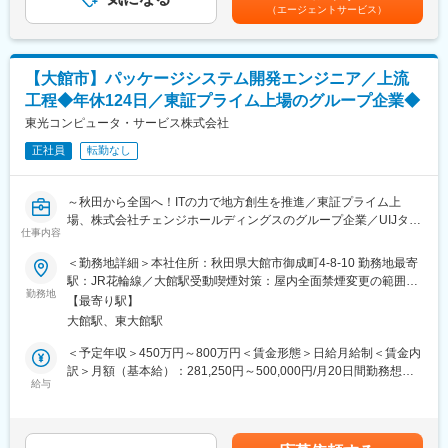
リューションを提供しています。
（エージェントサービス）
■業務詳細：
また、森林組合向け自社開発ソフト「樹海」は全国シェアトップ
ネットワーク機器・サーバ・仮想基盤を中心としたインフラ全般
クラスを誇ります。現在は、信頼関係を基盤にカーボンクレジッ
の提案・構築・運用で、自治体分野、教育分野、民需分野など幅
ト事業にも注力し、地球温暖化対策に貢献しています。
広い領域を対象としています。
【大館市】パッケージシステム開発エンジニア／上流
単なる構築作業に留まらず、運用や将来を見据えた改善提案まで
変更の範囲：会社の定める業務
工程◆年休124日／東証プライム上場のグループ企業◆
関われる点が特徴です。
・ネットワーク（ルーター/L2/L3）、ファイアウォールの設計・
東光コンピュータ・サービス株式会社
構築・運用
正社員
転勤なし
・サーバー（Windows/Linux）、仮想化基盤
（Hyper-/VMware/NutanixAHV）の設計・構築・運用
・障害対応および原因分析、再発防止策の立案・実装
～秋田から全国へ！ITの力で地方創生を推進／東証プライム上
・ベンダーとの折衝（調整、問い合わせ、エスカレーション）
場、株式会社チェンジホールディングスのグループ企業／UIJター
仕事内容
ン歓迎～
【案件例】
＜勤務地詳細＞本社住所：秋田県大館市御成町4-8-10 勤務地最寄
・案件：自治体向け無線ネットワーク整備
■業務内容：
駅：JR花輪線／大館駅受動喫煙対策：屋内全面禁煙変更の範囲：
・案件フェーズ：提案～要件定義～設計～構築～運用まで一貫し
森林組合・林業事業体向けITソリューション（樹海シリーズ・ク
勤務地
会社の定める事業所
て関与
【最寄り駅】
ラウドサービス）の業務設計・システム設計・導入推進をリード
・体制：社内 2～3名
大館駅、東大館駅
し、林業DXを実現するポジションです。
・担当範囲：既存ネットワークの修正及び、新規無線LAN環境の
単なる開発管理に留まらず、林業業務とITの橋渡しを行うソリュ
＜予定年収＞450万円～800万円＜賃金形態＞日給月給制＜賃金内
整備
ーションリーダーをお任せします。
訳＞月額（基本給）：281,250円～500,000円/月20日間勤務想定
給与
＜想定月額＞281,250円～500,000円＜昇給有無＞有＜残業手当＞
■入社後の流れ：
■業務詳細：
有＜給与補足＞1分単位で残業代支給■昇給：あり。昇給率 1月あ
・ご入社後は3～6か月程度、現担当と共に業務に従事しながら当
・森林組合業務（組合員管理、事業・作業管理等）の業務分析
たり 4.60％ ～ 4.60％（前年度実績）■賞与：年3回実績。計 5.30
社のビジネスや進め方を理解いただき、その後は2～3名程度の小
・業務フロー整理、データモデル設計など上流システム設計
ヶ月分（前年度実績）通勤手当、家族手当、住宅手当、時間外手
規模チームで業務推進していただく想定です。