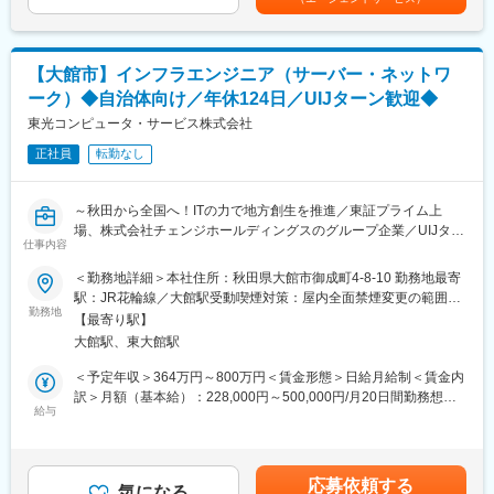
・開発プロジェクトの技術リード、ベンダーコントロール、品質
シフト制のため、毎月シフト提出時に希望をご提示していただけ
（会社規定により支給）賃金はあくまでも目安の金額であり、選
管理
れば比較的通りやすいです。
考を通じて上下する可能性があります。月給(月額)は固定手当を含
・顧客への業務ヒアリング、システム提案、導入・運用改善支援
■キャリアアップ事例
めた表記です。
営業としてキャリアを磨く方、社内でも飲食店勤務や教員、工場
【大館市】インフラエンジニア（サーバー・ネットワ
■組織体制：
勤務など未経験スタートからマネジャーや営業企画、マーケティ
ーク）◆自治体向け／年休124日／UIJターン歓迎◆
林業ソリューション課は、森林組合向けシステムに特化した専門
ングなど多岐にわたるキャリアアップ例がございます。
チームとして、企画・設計・開発・導入・サポートまで一貫対応
東光コンピュータ・サービス株式会社
しています。上流工程の経験が豊富なメンバーや、林業業務に詳
変更の範囲：会社の定める業務
正社員
転勤なし
しいメンバーが在籍しており、業務とITそれぞれのプロから学べ
る環境です。上級SEとして早期からプロジェクトの中核をお任せ
しますが、林業知識は入社後にキャッチアップできる体制がある
～秋田から全国へ！ITの力で地方創生を推進／東証プライム上
ため、業務系システムの経験を活かしつつ新領域に挑戦したい方
場、株式会社チェンジホールディングスのグループ企業／UIJター
に最適です。
仕事内容
ン歓迎～
＜勤務地詳細＞本社住所：秋田県大館市御成町4-8-10 勤務地最寄
■入社後の流れ：
当社ではインフラ（ネットワーク／サーバ）領域の案件を数多く
駅：JR花輪線／大館駅受動喫煙対策：屋内全面禁煙変更の範囲：
・入社後6か月間は業務習熟のため大館市での勤務となりますが、
手掛けており、元請として提案段階からお客様と直接向き合う機
勤務地
会社の定める事業所
習熟が早い場合、スキルにより6か月未満で秋田支店勤務へ移行す
【最寄り駅】
会が多いのが特徴です。
るケースもございます。
大館駅、東大館駅
エンドユーザーの「困っていること」「本当に必要なこと」をそ
の場で聞き取り、要件定義から設計・導入・保守まで一貫して携
＜予定年収＞364万円～800万円＜賃金形態＞日給月給制＜賃金内
■当社について：
わることができます。
訳＞月額（基本給）：228,000円～500,000円/月20日間勤務想定
東証プライム上場「株式会社チェンジホールディングス」のグル
給与
＜想定月額＞228,000円～500,000円＜昇給有無＞有＜残業手当＞
ープ企業、より大規模なプロジェクトや新たな事業領域へ挑戦す
20代の若手社員が多く在籍していますが、30代・40代のメンバー
有＜給与補足＞■賞与：あり（想定4か月分）賃金はあくまでも目
る機会も広がっています。
とチームで連携しながら仕事を進めており、経験を積みながら成
安の金額であり、選考を通じて上下する可能性があります。月給
地方自治体、教育委員会(小中学校・高校)、全国の森林組合様、団
長できる環境です。
(月額)は固定手当を含めた表記です。
体、法人企業と幅広いお客様へ「お客様の課題解決」となるITソ
応募依頼する
気になる