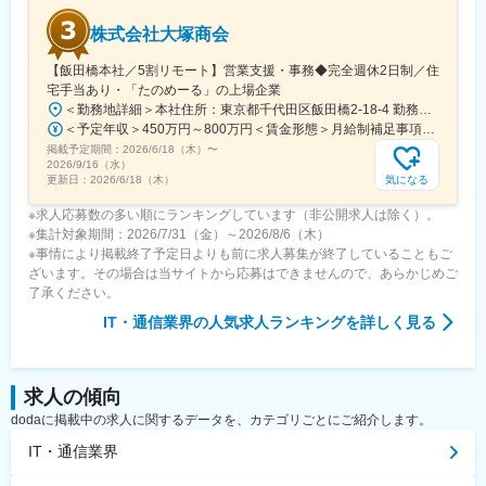
株式会社大塚商会
【飯田橋本社／5割リモート】営業支援・事務◆完全週休2日制／住
宅手当あり・「たのめーる」の上場企業
＜勤務地詳細＞本社住所：東京都千代田区飯田橋2-18-4 勤務地最寄駅：中央本線／水道橋駅受動喫煙対策：屋内全面禁煙変更の範囲：会社の定める事業所（リモートワーク含む）
＜予定年収＞450万円～800万円＜賃金形態＞月給制補足事項なし＜賃金内訳＞月額（基本給）：249,000円～475,000円その他固定手当/月：25,000円～45,000円＜月給＞274,000円～520,000円＜昇給有無＞有＜残業手当＞有＜給与補足＞※経験、能力、年齢などを考慮の上、規定により決定賃金はあくまでも目安の金額であり、選考を通じて上下する可能性があります。月給(月額)は固定手当を含めた表記です。
掲載予定期間：
2026/6/18（木）
〜
2026/9/16（水）
気になる
更新日：
2026/6/18（木）
※求人応募数の多い順にランキングしています（非公開求人は除く）。
※集計対象期間：2026/7/31（金）～2026/8/6（木）
※事情により掲載終了予定日よりも前に求人募集が終了していることもご
ざいます。その場合は当サイトから応募はできませんので、あらかじめご
了承ください。
IT・通信業界
の人気求人ランキングを詳しく見る
求人の傾向
dodaに掲載中の求人に関するデータを、カテゴリごとにご紹介します。
IT・通信業界