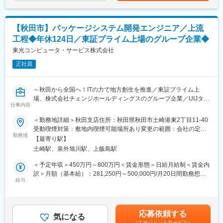
する販促ツールやPOP作成、キャンペーン企画などセールス向上
の金額であり、選考を通じて上下する可能性があります。月給(月
の為の各種プロモーションをお任せすることもあります。
■正社員登用制度
額)は固定手当を含めた表記です。
■入社後の流れ/キャリアパス
半年に1回（年2回）受験いただくことができ、
【秋田市】パッケージシステム開発エンジニア／上流
まず店頭での接客からスタートし、後輩指導やリーダー業務もゆ
全国で年間100名以上の方が正社員化されております。
くゆくお任せ致します。正社員登用後はマネジメントやメンバー
工程◆年休124日／東証プライム上場のグループ企業◆
教育など、クルーを統括するなどのステップアップが可能です。
■目標設定
東光コンピュータ・サービス株式会社
総合職として本部各部署の様々な部門に就くチャンスもありま
ノルマはなく「販売実績やお客様満足度」に関する目標を設定い
す。
正社員
たします。
■正社員登用制度について
販売目標は、チームとしての目標値が各クルーに分配される仕組
年2回正社員登用試験あり、実際に契約社員から正社員になった社
みのため、チームで協力し合い達成していく文化がございます。
～秋田から全国へ！ITの力で地方創生を推進／東証プライム上
員も多数います。自身の成長とその成果をしっかりと評価しま
その他、定性観点でも詳細に目標設定を行うため、ご自身が日々
場、株式会社チェンジホールディングスのグループ企業／UIJター
す。
業務で意識することを明確に定め、やりがいや達成感をもって働
仕事内容
ン歓迎～
■教育体制
ける環境です。
未経験の方にも手厚くフォローし、早期に一人前となるフォロー
＜勤務地詳細＞秋田支店住所：秋田県秋田市土崎港東2丁目11-40
■業務内容：
を致します。入社時の研修を筆頭に各種研修制度を充実させ、社
■希望休取得
受動喫煙対策：敷地内喫煙可能場所あり変更の範囲：会社の定め
森林組合・林業事業体向けITソリューション（樹海シリーズ・ク
内情報共有にも強みを持っています。ご経験が無い方でもソフト
勤務地
シフト制のため、毎月シフト提出時に希望をご提示していただけ
る事業所
【最寄り駅】
ラウドサービス）の業務設計・システム設計・導入推進をリード
バンクの一員として丁寧にサポートします。
れば、比較的通りやすい環境です。（土日祝出社必須）
土崎駅、泉外旭川駅、上飯島駅
し、林業DXを実現するポジションです。
●基礎研修
単なる開発管理に留まらず、林業業務とITの橋渡しを行うソリュ
クルーに欠かせないビジネスマナーや接客スキルを学んで頂きま
変更の範囲：会社の定める業務
＜予定年収＞450万円～800万円＜賃金形態＞日給月給制＜賃金内
ーションリーダーをお任せします。
す。現場経験豊富な社員が研修講師を務め、実務に基づいた丁寧
訳＞月額（基本給）：281,250円～500,000円/月20日間勤務想定
な指導をします。
給与
＜想定月額＞281,250円～500,000円＜昇給有無＞有＜残業手当＞
■業務詳細：
●OJT研修
有＜給与補足＞1分単位で残業代支給■昇給：あり。昇給率 1月あ
・森林組合業務（組合員管理、事業・作業管理等）の業務分析
売り場の先輩と徐々に仕事を覚えていただきます。多くの先輩が
たり 4.60％ ～ 4.60％（前年度実績）■賞与：年3回実績。計 5.30
・業務フロー整理、データモデル設計など上流システム設計
未経験スタートなので、実践で使えるスキルを指導致します。
ヶ月分（前年度実績）通勤手当、家族手当、住宅手当、時間外手
応募依頼する
・樹海シリーズ／クラウドサービスの新機能企画・要件定義
■希望休の取得しやすさ
気になる
当（1分単位で支給）、役職手当、階級手当資格手当、合格一時金
（エージェントサービス）