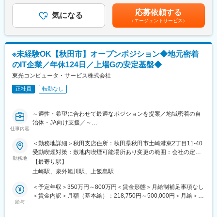
・健康経営優良法人認定
ネットワーク機器・サーバ・仮想基盤を中心としたインフラ全般
(月額)は固定手当を含めた表記です。
応募依頼する
の提案・構築・運用で、自治体分野、教育分野、民需分野など幅
気になる
■当社について：
（エージェントサービス）
広い領域を対象としています。
・東証プライム上場グループの安定基盤
単なる構築作業に留まらず、運用や将来を見据えた改善提案まで
・40年以上にわたり地域密着で事業展開
関われる点が特徴です。
・自治体・JA・教育機関など強固な顧客基盤
・ネットワーク（ルーター/L2/L3）、ファイアウォールの設計・
・開発～導入～保守まで一貫対応できる体制
※未経験OK【秋田市】オープンポジション◆地元密着
構築・運用
・IT×林業×環境（カーボンクレジット）という独自領域
のIT企業／年休124日／上場Gの安定基盤◆
・サーバー（Windows/Linux）、仮想化基盤
（Hyper-/VMware/NutanixAHV）の設計・構築・運用
東光コンピュータ・サービス株式会社
■当社製品・サービスの特徴：
・障害対応および原因分析、再発防止策の立案・実装
・自治体、JA、森林組合、教育機関、民間企業など多様な業界に
正社員
転勤なし
・ベンダーとの折衝（調整、問い合わせ、エスカレーション）
対応
・業務システム開発、インフラ構築、クラウド導入、運用保守ま
【案件例】
で一貫提供
～適性・希望に合わせて最適なポジションを提案／地域密着の自
・案件：自治体向け無線ネットワーク整備
・顧客ごとの課題に合わせた“オーダーメイド型”ソリューション
治体・JA向け支援／～
・案件フェーズ：提案～要件定義～設計～構築～運用まで一貫し
仕事内容
・パッケージ＋カスタマイズの柔軟な提案が可能
て関与
・DX推進、業務効率化、セキュリティ強化など幅広いニーズに対
■仕事内容：
＜勤務地詳細＞秋田支店住所：秋田県秋田市土崎港東2丁目11-40
・体制：社内 2～3名
応
地域に根差したIT企業として、自治体・JA・森林組合・教育機関
受動喫煙対策：敷地内喫煙可能場所あり変更の範囲：会社の定め
・担当範囲：既存ネットワークの修正及び、新規無線LAN環境の
などの課題解決を行う当社にて、ご経験・ご志向に応じて【営
勤務地
る事業所（リモートワーク含む）
整備
【最寄り駅】
変更の範囲：会社の定める業務
業・エンジニア・ITサポート・コンサルタント】いずれかのポジ
土崎駅、泉外旭川駅、上飯島駅
ションをお任せします。
■入社後の流れ：
＜予定年収＞350万円～800万円＜賃金形態＞月給制補足事項なし
・ご入社後は3～6か月程度、現担当と共に業務に従事しながら当
■業務詳細：
＜賃金内訳＞月額（基本給）：218,750円～500,000円＜月給＞
社のビジネスや進め方を理解いただき、その後は2～3名程度の小
◎IT営業
給与
218,750円～500,000円＜昇給有無＞有＜残業手当＞有＜給与補足
規模チームで業務推進していただく想定です。
・既存顧客への提案・フォロー
＞■昇給：あり・昇給率 1月あたり 4.60％ ～ 4.60％（前年度実
・入社後6か月間は業務習熟のため大館市での勤務となりますが、