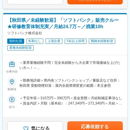
（エージェントサービス）
＜ITS役務＞
標準手順書に沿ったビジネスPC及び周辺機器の設置作業の実施と
IT保守契約ユーザの障害対応を実施
【秋田県／未経験歓迎】「ソフトバンク」販売クルー
■休日出勤、夜間勤務について：
★研修教育体制充実／月給24.7万～／残業10h
・所属する組織によっては、休日出勤（出社）の可能性がありま
す（その分は平日に振替休日を取得する）。※自宅待機の地域もあ
ソフトバンク株式会社
り（待機手当有）
契約社員
転勤なし
上場企業
5名以上採用
職種未経験歓迎
・休日に大規模な設置作業がある等、特別な状況が発生した場合
業種未経験歓迎
は、休日出勤の可能性があります（その分は代休取得、若しくは
時間外勤務を適用）。
・休日出勤、夜間勤務は基本的にありません。※ただし、修理対応
～業界業種経験不問！完全未経験から大企業で市場価値を上げた
で帰社が遅くなる場合が想定されるが、その場合は時間外勤務を
い方へ！～
適用する。
仕事内容
●社会人未経験・フリーター・高卒等幅広く歓迎！
●研修充実で完全未経験でも安心！入社後や配属後等様々な研修を
■当社の特徴：
＜勤務地詳細＞県内各ソフトバンクショップ／量販店など住所：
ご用意
・キヤノン製品だけでなく、他社の製品を幅広く取扱うマルチベ
秋田県 受動喫煙対策：屋内全面禁煙変更の範囲：本文参照
●携帯電話（スマートフォン）を中心とした商材・各サービスの提
勤務地
ンダーです。そのため、顧客の要望に確実に応えられる、最適な
案等を幅広くお任せ
提案ができます。
＜予定年収＞310万円～390万円＜賃金形態＞月給制補足事項なし
●平均残業10h／年休123日／年間100名以上の正社員化実績有の
・ITは企業経営の根幹を支える重要な存在です。そのため、企業
＜賃金内訳＞月額（基本給）：247,340円～272,340円＜月給＞
登用制度完備／東証プライム上場
や店舗の決裁者との商談も多く、会話を通しても豊富な知識を得
給与
247,340円～272,340円＜昇給有無＞有＜残業手当＞有＜給与補足
ることが可能です。
＞※上記は予定年収のため異なる場合があります。賃金はあくまで
■業務内容
も目安の金額であり、選考を通じて上下する可能性があります。
家電量販店、モール型店舗内のソフトバンク取扱いコーナーに
月給(月額)は固定手当を含めた表記です。
て、携帯電話を中心とした商材・各サービスの提案等を担当頂き
応募依頼する
気になる