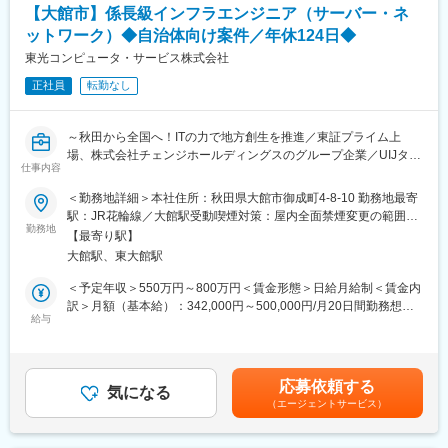
【大館市】係長級インフラエンジニア（サーバー・ネ
や技能を学び、セキュリティのプロフェッショナルとしての基本
案件の推進と技術面のリードを担う係長級ポジションです。
を身に付けられます。
プレイヤーとしての実務に加え、以下の業務に携わっていただき
ットワーク）◆自治体向け案件／年休124日◆
ます。
東光コンピュータ・サービス株式会社
■働き方
勤務例：
正社員
転勤なし
・プロジェクト推進
月：日勤、火：日勤、水：日勤、木：休、金：夜勤、土：夜勤明
進捗・課題・リスクの管理、関係者調整、納期管理、品質担保
け休み、日：休
・技術リード / レビュー
～秋田から全国へ！ITの力で地方創生を推進／東証プライム上
週平均労働時間39時間と働きやすい環境です。
設計方針の策定、方式検討、設計レビュー、構築手順レビュ
場、株式会社チェンジホールディングスのグループ企業／UIJター
※原則夜勤は連続2日まで
ー、品質向上施策
仕事内容
ン歓迎～
・メンバー支援・育成
変更の範囲：会社の定める業務
相談対応、実装支援、ナレッジ共有、標準化（テンプレートや
＜勤務地詳細＞本社住所：秋田県大館市御成町4-8-10 勤務地最寄
「構築だけ」「運用だけ」に役割が固定され、顧客の顔が見えな
手順整備）
駅：JR花輪線／大館駅受動喫煙対策：屋内全面禁煙変更の範囲：
い仕事に物足りなさを感じていませんか。
勤務地
・顧客折衝、提案活動
会社の定める事業所
【最寄り駅】
当社は自治体・教育機関・民間企業向けに、ITインフラおよび業
要件整理、提案の組み立て、見積・プレゼンを通じた案件獲得
大館駅、東大館駅
務システムの提供を行っています。
および継続取引の促進
元請案件が中心のため、提案段階からお客様と直接対話し、要件
＜予定年収＞550万円～800万円＜賃金形態＞日給月給制＜賃金内
定義・設計・構築・運用まで一貫して関わることができます。
【業務内容】
訳＞月額（基本給）：342,000円～500,000円/月20日間勤務想定
エンドユーザーの「困っていること」や「本当に必要なこと」を
給与
・プロジェクトマネジメント（小規模～中規模案件中心）
＜想定月額＞342,000円～500,000円＜昇給有無＞有＜残業手当＞
聞き取り、自分たちで考えた構成や仕組みを形にできる環境で
└スコープ管理／進捗管理／課題管理／リスク管理／品質管理
有＜給与補足＞■賞与：あり（実績5.8か月）賃金はあくまでも目
す。
・システム提案（顧客要件ヒアリング、方式検討、提案書作成、
安の金額であり、選考を通じて上下する可能性があります。月給
案件は自治体・教育・民需と幅広く、ネットワーク、サーバ、仮
見積作成、プレゼン）
(月額)は固定手当を含めた表記です。
応募依頼する
想基盤などインフラ全体に携わります。
気になる
・ネットワーク（ルーター/L2/L3）、ファイアウォールの設計・
（エージェントサービス）
一人ひとりの裁量が大きく、単なる作業者ではなく“設計するエン
構築・運用
ジニア”として成長できます。
・サーバー（Windows/Linux）、仮想化基盤
特定分野に限定せず、幅広い業務に挑戦したい方、地域に根差し
（Hyper-/VMware/NutanixAHV）の設計・構築・運用