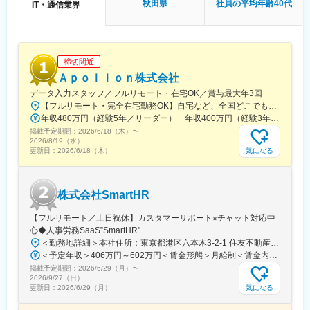
東日本大震災復興、他多数
秋田県
社員の平均年齢40代
IT・通信業界
・在籍人数：全国9支社にて約1,000名以上の技術が活躍しており
ます！中途入社者、多数活躍中！
【ワークライフバランスが整う環境】
締切間近
◎みなし公務員とも呼ばれるのが発注者支援業務です！
Ａｐｏｌｌｏｎ株式会社
働く環境、退社時間や休日も公務員に準拠！発注者支援業務は職
場が官公庁の公務員と同じです。
データ入力スタッフ／フルリモート・在宅OK／賞与最大年3回
◎勤務時間や休日も公務員に準拠！基本的に土日や祝日が休みと
【フルリモート・完全在宅勤務OK】自宅など、全国どこでもあなたが働きやすい場所で働けます★転居を伴う転勤なし★全国47都道府県どこからでも応募OK【本社】東京都新宿区山吹町130番地の15 茜ビル2-A＜アクセス＞有楽町線「江戸川橋駅」、東西線「東西線」より徒歩10分※受動喫煙対策：あり
なり、働きやすい環境が用意されています！
年収480万円（経験5年／リーダー） 年収400万円（経験3年／メンバー）
◎官公庁は「働き方改革」を推進する立場にあるので、残業は少
掲載予定期間：
2026/6/18（木）
〜
ない傾向です！社内・社外業務比率もほぼ50:50と、室内での事務
2026/8/19（水）
気になる
更新日：
2026/6/18（木）
業務が多いのも特徴です！
変更の範囲：会社の定める業務
株式会社SmartHR
【フルリモート／土日祝休】カスタマーサポート※チャット対応中
心◆人事労務SaaS”SmartHR"
＜勤務地詳細＞本社住所：東京都港区六本木3-2-1 住友不動産六本木グランドタワー勤務地最寄駅：東京メトロ南北線／六本木一丁目駅受動喫煙対策：屋内全面禁煙変更の範囲：会社の定める事業所（リモートワーク含む）
＜予定年収＞406万円～602万円＜賃金形態＞月給制＜賃金内訳＞月額（基本給）：212,480円～315,200円その他固定手当/月：5,000円固定残業手当/月：77,520円～114,800円（固定残業時間45時間0分/月）超過した時間外労働の残業手当は追加支給＜月給＞295,000円～435,000円（一律手当を含む）＜昇給有無＞有＜残業手当＞有賃金はあくまでも目安の金額であり、選考を通じて上下する可能性があります。月給(月額)は固定手当を含めた表記です。
掲載予定期間：
2026/6/29（月）
〜
2026/9/27（日）
気になる
更新日：
2026/6/29（月）