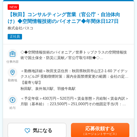
た仕事にやりがいを感じたい方を歓迎します。
・障害対応および原因分析、再発防止策の立案・実装
NEW
・ベンダーとの折衝（調整、問い合わせ、エスカレーション）
【秋田】コンサルティング営業（官公庁・自治体向
案件の推進と技術面のリードを担う係長級ポジションです。
プレイヤーとしての実務に加え、以下の業務に携わっていただき
け）◆空間情報技術のパイオニア◆年間休日127日
ます。
変更の範囲：会社の定める業務
株式会社パスコ
正社員
・プロジェクト推進
進捗・課題・リスクの管理、関係者調整、納期管理、品質担保
・技術リード / レビュー
◇◆空間情報技術のパイオニア／世界トップクラスの空間情報技
設計方針の策定、方式検討、設計レビュー、構築手順レビュ
術で国土保全・防災に貢献／官公庁取引8割◆◇
ー、品質向上施策
仕事内容
・メンバー支援・育成
■業務内容：
相談対応、実装支援、ナレッジ共有、標準化（テンプレートや
＜勤務地詳細＞秋田支店住所：秋田県秋田市山王2-1-60 アイデッ
官公庁・地方公共団体へ当社の保有する測量・計測・GIS（地図・
手順整備）
クスビル2F 受動喫煙対策：屋内全面禁煙変更の範囲：会社の定め
地理情報システム）・建設コンサルタントの技術やサービスを提
勤務地
・顧客折衝、提案活動
る事業所
【最寄り駅】
供いただきます。
要件整理、提案の組み立て、見積・プレゼンを通じた案件獲得
秋田駅、泉外旭川駅、羽後牛島駅
業界最先端の技術で地図の作成からGIS（地図・地理情報システ
および継続取引の促進
ム）の運用まで一貫したサービスを提供すると共に、分析コンサ
＜予定年収＞430万円～520万円＜賃金形態＞月給制＜賃金内訳＞
ルティング等、様々な空間情報ソリューションを提供いただきま
【業務内容】
月額（基本給）：223,500円～251,000円その他固定手当/月：
す。
給与
・プロジェクトマネジメント（小規模～中規模案件中心）
9,000円～34,000円＜月給＞232,500円～285,000円＜昇給有無＞
└スコープ管理／進捗管理／課題管理／リスク管理／品質管理
有＜残業手当＞有＜給与補足＞※その他固定手当：住宅手当■昇
■当社の魅力：
・システム提案（顧客要件ヒアリング、方式検討、提案書作成、
給：年1回（人事評価による）■賞与：年2回（業績により期末支
空間情報技術の国内大手として、航空測量やGIS、衛星データを活
見積作成、プレゼン）
給あり）賃金はあくまでも目安の金額であり、選考を通じて上下
応募依頼する
用し、防災・インフラ・都市づくりなど社会基盤を支える当社。
気になる
・ネットワーク（ルーター/L2/L3）、ファイアウォールの設計・
する可能性があります。月給(月額)は固定手当を含めた表記です。
（エージェントサービス）
高い技術力と社会貢献性を両立し、「仕事が社会に役立つ実感」
構築・運用