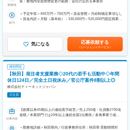
策：敷地内全面禁煙変更の範囲：会社の定める事業所
ます！中途入社者、多数活躍中！
公共事業で、発注者が行う業務を代行する補助業務）のうち、工
勤務地
事・業務発注に関する資料作成の補助、関係機関等の協議資料作
＜予定年収＞450万円～700万円＜賃金形態＞月給制補足事項なし
■ワークライフバランス：
成の補助業務等、「資料作成」をメインでお任せいたします。
＜賃金内訳＞月額（基本給）：330,000円～520,000円固定残業手
・再雇用制度が整っており、60歳の定年後もほぼ同様に働き続け
給与
当/月：41,250円～65,000円（固定残業時間20時間0分/月）超過し
ることが可能です。
■業務詳細：
た時間外労働の残業手当は追加支給＜月給＞371,250円～585,000
・退社時間や休日も公務員に準拠。官公庁は「働き方改革」を推
・施工計画立案に関する資料作成、工事発注計画に必要な所定の
円（一律手当を含む）＜昇給有無＞有＜残業手当＞有＜給与補足
進する立場にあるので、残業は少ないです。
図面、数量等に関する資料作成
＞■昇給：年1回（7月）■賞与：年2回（6月、12月）※正社員移行
・社内・社外業務比率もほぼ50:50で、室内での事務業務が多いの
・各種設計に用いる検討資料の作成、関係機関等の協議に関する
応募依頼する
気になる
前は毎月手当として支給（年間で見た受給金額に影響が出ないよ
も特徴です。
資料作成
（エージェントサービス）
う考慮あり）賃金はあくまでも目安の金額であり、選考を通じて
・退職金制度や介護休業制度もあり、働きやすい環境が整ってお
・地元説明に関する資料作成、予算要求に関する資料作成、業務
上下する可能性があります。月給(月額)は固定手当を含めた表記で
ります。
の入札契約手続きに関する補助業務 など
す。
変更の範囲：会社の定める業務
締切間近
■主な資料：
1.予算関連資料：工事費の積算結果や予算要求書
【秋田】発注者支援業務◇20代の若手も活動中◇年間
2.契約関連資料：入札公告、仕様書、契約書案など
休日124日／完全土日祝休み／官公庁案件8割以上◎
3.説明資料：地元説明会や議会報告用のプレゼン資料
株式会社ティーネットジャパン
4.進捗管理資料：工事の進捗状況や工程表
5.報告書：品質管理報告、監督状況報告など
正社員
■ポジションの詳細：
・主な取引先：国土交通省、農林水産省、地方自治体、鉄道運輸
【創業以来45期以上の連続黒字経営／売上250億・社員数2700名
機構、各種団体、大手ゼネコン
規模／本業部門では20年以上連続全国1位獲得／多角事業で成長
仕事内容
・実績事例：瀬戸大橋、四国・国道改築工事、南三陸町護岸工
展開する優良企業】
事・東日本大震災復興、他多数
＜勤務地詳細＞秋田県内／行政事務所住所：秋田県 受動喫煙対
・在籍人数：全国9支社にて約1,000名以上の技術が活躍しており