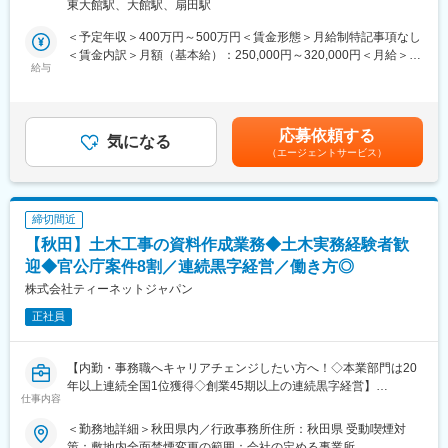
積むことで実生活にも役立ちます。秋田を拠点に仕事をしたい方
東大館駅、大館駅、扇田駅
多いです。顧客に対して最適な課題解決のためのソリューション
お待ちしています。
提案をお任せします。専門知識が求められる場面では、社内の専
＜予定年収＞400万円～500万円＜賃金形態＞月給制特記事項なし
門部署にて技術的なサポートを行いますので、IT関連製品の経験
＜賃金内訳＞月額（基本給）：250,000円～320,000円＜月給＞
■はたらき方/環境
がない方もご活躍いただける環境です。
給与
250,000円～320,000円＜昇給有無＞有＜残業手当＞有＜給与補足
・平均勤続21年以上、離職率1.4％の安定した職場定着率
■取り扱い製品：
＞※上記年収はあくまで想定であり、選考を通じて上下いたしま
・月平均残業24時間、有給取得平均16.5日と私生活も充実
・キヤノン製ビジネス機器（複合機など）
す。■昇給：業績昇給、プロモーション昇給■賞与：年2回（6月、
・住宅補助（50％会社負担/上限有）や家族手当等の各種手当
・基幹ソフトウェア
12月）賃金はあくまでも目安の金額であり、選考を通じて上下す
・リモートワークを推進し、平均出社率は3割程度を実現
応募依頼する
・セキュリティシステム
気になる
る可能性があります。月給(月額)は固定手当を含めた表記です。
・女性の役職者率が41.5％と高く、多様なキャリアを形成可能
（エージェントサービス）
・ネットワーク機器 等
■業務詳細：
変更の範囲：会社の定める業務
エリア単位での担当で業界問わず幅広い法人企業様の担当をお任
せします。まずは中小企業様向けの既存営業を中心にお任せする
締切間近
予定です。
【秋田】土木工事の資料作成業務◆土木実務経験者歓
■教育体制：
IT未経験の方でも安心して業務に取り組んでいただけるよう、入
迎◆官公庁案件8割／連続黒字経営／働き方◎
社後の育成体制を整えております。入社後、ITに関する基礎知識
株式会社ティーネットジャパン
と商材学習の研修機会や、キャリア入社者向けのフォローアップ
正社員
研修もあります。配属後も先輩社員やチーム全体でしっかりフォ
ローし、入社後も継続的に成長を支援しておりますので安心して
働ける環境です。
【内勤・事務職へキャリアチェンジしたい方へ！◇本業部門は20
■社内の雰囲気：
年以上連続全国1位獲得◇創業45期以上の連続黒字経営】
当社の営業職は、お客様の課題に寄り添いながら解決策を提案す
仕事内容
る営業スタイルです。個人で成果を追うのではなく、チームで支
■業務概要：
え合いながらお客様への価値提供に繋げていきます。そのために
＜勤務地詳細＞秋田県内／行政事務所住所：秋田県 受動喫煙対
発注者支援業務（国土交通省や地方自治体等の官公庁が発注する
も、チームプレイの精神やお客様とのコミュニケーションを大切
策：敷地内全面禁煙変更の範囲：会社の定める事業所