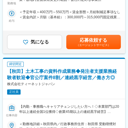
公共事業で、発注者が行う業務を代行する補助業務）のうち、工
勤務地
にできるメンバーが多く集まっています。
事・業務発注に関する資料作成の補助、関係機関等の協議資料作
■評価制度：
＜予定年収＞400万円～550万円＜賃金形態＞月給制補足事項なし
成の補助業務等、「資料作成」をメインでお任せいたします。
目標を年初に上司と面談をしたうえで設定します。目標に対して
＜賃金内訳＞月額（基本給）：300,000円～315,000円固定残業手
どの程度達成できたかにより評価が決まります。
給与
当/月：37,500円～49,220円（固定残業時間20時間0分/月）超過し
■業務詳細：
■本ポジションの魅力：
た時間外労働の残業手当は追加支給＜月給＞337,500円～364,220
・施工計画立案に関する資料作成、工事発注計画に必要な所定の
・キヤノン製品だけでなく、他社の製品を幅広く取扱うマルチベ
円（一律手当を含む）＜昇給有無＞有＜残業手当＞有＜給与補足
図面、数量等に関する資料作成
ンダー企業だからこそ、顧客に最適な提案ができます！
＞■昇給：年1回（7月）■賞与：年2回（6月、12月）※正社員移行
・各種設計に用いる検討資料の作成、関係機関等の協議に関する
応募依頼する
・企業や店舗の決裁者との接点も多く、会話を通して豊富な知識
気になる
前は毎月手当として支給（年間で見た受給金額に影響が出ないよ
資料作成
を得ることが可能です！
（エージェントサービス）
う考慮あり）賃金はあくまでも目安の金額であり、選考を通じて
・地元説明に関する資料作成、予算要求に関する資料作成、業務
■福利厚生の魅力：
上下する可能性があります。月給(月額)は固定手当を含めた表記で
の入札契約手続きに関する補助業務 など
年1回5日間付与されるマイバカンス休暇や5年毎に休暇と金一封
す。
が支給されるリフレッシュ休暇などの制度も充実。特別休暇や
締切間近
■主な資料：
GW・年末年始休暇と組み合わせて更に長期休暇取得も可能です。
1.予算関連資料：工事費の積算結果や予算要求書
【秋田】土木工事の資料作成業務◆発注者支援業務経
2.契約関連資料：入札公告、仕様書、契約書案など
変更の範囲：会社の定める業務
験者歓迎◆官公庁案件8割／連続黒字経営／働き方◎
3.説明資料：地元説明会や議会報告用のプレゼン資料
株式会社ティーネットジャパン
4.進捗管理資料：工事の進捗状況や工程表
5.報告書：品質管理報告、監督状況報告など
正社員
■ポジションの詳細：
・主な取引先：国土交通省、農林水産省、地方自治体、鉄道運輸
【内勤・事務職へキャリアチェンジしたい方へ！◇本業部門は20
機構、各種団体、大手ゼネコン
年以上連続全国1位獲得◇創業45期以上の連続黒字経営】
仕事内容
・実績事例：瀬戸大橋、四国・国道改築工事、南三陸町護岸工
事・東日本大震災復興、他多数
■業務概要：
＜勤務地詳細＞秋田県内／行政事務所住所：秋田県 受動喫煙対
・在籍人数：全国9支社にて約1,000名以上の技術が活躍しており
発注者支援業務（国土交通省や地方自治体等の官公庁が発注する