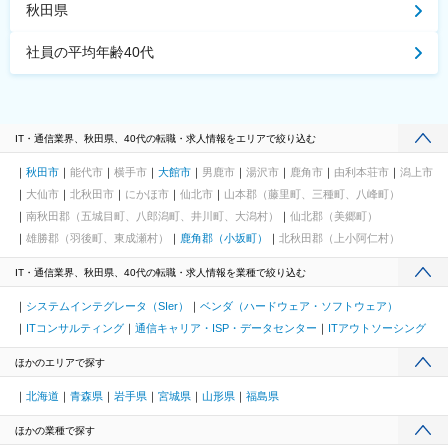
秋田県
社員の平均年齢40代
IT・通信業界、秋田県、40代の転職・求人情報をエリアで絞り込む
秋田市
能代市
横手市
大館市
男鹿市
湯沢市
鹿角市
由利本荘市
潟上市
大仙市
北秋田市
にかほ市
仙北市
山本郡（藤里町、三種町、八峰町）
南秋田郡（五城目町、八郎潟町、井川町、大潟村）
仙北郡（美郷町）
雄勝郡（羽後町、東成瀬村）
鹿角郡（小坂町）
北秋田郡（上小阿仁村）
IT・通信業界、秋田県、40代の転職・求人情報を業種で絞り込む
システムインテグレータ（SIer）
ベンダ（ハードウェア・ソフトウェア）
ITコンサルティング
通信キャリア・ISP・データセンター
ITアウトソーシング
ほかのエリアで探す
北海道
青森県
岩手県
宮城県
山形県
福島県
ほかの業種で探す