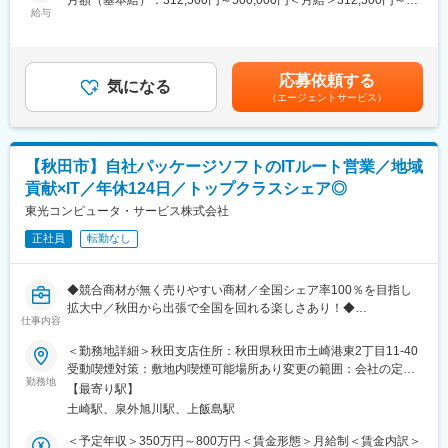
月額（基本給）：312,500円～500,000円＜月給＞312,500円～
変更の範囲：会社の定める業務
・プロジェクト設計 現地調査
給与
500,000円＜昇給有無＞有＜残業手当＞有＜給与補足＞■昇給：あ
・計画書作成、申請
り。昇給率 1月あたり 4.60％ ～ 4.60％（前年度実績）■賞与：年
・モニタリング
3回実績。計 5.30ヶ月分（前年度実績）通勤手当、家族手当、住
・クレジット発行完了までの進行管理
宅手当 （社内規定により支給）、時間外手当（1分単位で支
応募依頼する
プロジェクトの提案から収益化まで、幅広い業務に携わることが
気になる
給）、役職手当、階級手当資格手当、合格一時金（会社規定によ
（エージェントサービス）
できます。
り支給）賃金はあくまでも目安の金額であり、選考を通じて上下
デスクワーク６割・外出４割、月3回程度の全国出張があります。
する可能性があります。月給(月額)は固定手当を含めた表記です。
四国や岐阜など遠方に出張する際は、1週間程度の出張期間となり
ます。
【秋田市】自社パッケージソフトのITルート営業／地域
先輩社員とチームとして連携しながら、業務知識、経験を積んで
貢献×IT／年休124日／トップクラスシェア◎
いただきます。
東光コンピュータ・サービス株式会社
変更の範囲：会社の定める業務
正社員
転勤なし
◆競合商材が無く売りやすい商材／全国シェア率100％を目指し
拡大中／秋田から出張で全国を回れる楽しさあり！◆
仕事内容
■魅力ポイント：
＜勤務地詳細＞秋田支店住所：秋田県秋田市土崎港東2丁目11-40
・自社商材「樹海」のような森林組合総合管理ソフトは他社には
受動喫煙対策：敷地内喫煙可能場所あり変更の範囲：会社の定め
なく、導入いただきやすい営業スタイル！
勤務地
る事業所
【最寄り駅】
・入社時にIT知識は必要なし！マニュアルとOJTで安心して学び続
土崎駅、泉外旭川駅、上飯島駅
けられる環境◎
・全国シェア率100％を目指し鋭意拡大中！秋田から全国へ、事
＜予定年収＞350万円～800万円＜賃金形態＞月給制＜賃金内訳＞