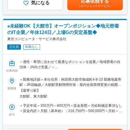
応募依頼する
・樹海シリーズ／クラウドサービスの新機能企画・要件定義
気になる
当（1分単位で支給）、役職手当、階級手当資格手当、合格一時金
（エージェントサービス）
・開発プロジェクトの技術リード、ベンダーコントロール、品質
（会社規定により支給）賃金はあくまでも目安の金額であり、選
■当社について：
管理
考を通じて上下する可能性があります。月給(月額)は固定手当を含
東証プライム上場「株式会社チェンジホールディングス」のグル
・顧客への業務ヒアリング、システム提案、導入・運用改善支援
めた表記です。
ープ企業であり、より大規模なプロジェクトや新たな事業領域へ
挑戦する機会も広がっています。
※未経験OK【大館市】オープンポジション◆地元密着
■組織体制：
地方自治体、教育委員会(小中学校・高校)、全国の森林組合様、団
のIT企業／年休124日／上場Gの安定基盤◆
林業ソリューション課は、森林組合向けシステムに特化した専門
体、法人企業と幅広いお客様へ「お客様の課題解決」となるITソ
チームとして、企画・設計・開発・導入・サポートまで一貫対応
東光コンピュータ・サービス株式会社
リューションを提供しています。
しています。上流工程の経験が豊富なメンバーや、林業業務に詳
正社員
転勤なし
しいメンバーが在籍しており、業務とITそれぞれのプロから学べ
る環境です。上級SEとして早期からプロジェクトの中核をお任せ
変更の範囲：会社の定める業務
しますが、林業知識は入社後にキャッチアップできる体制がある
～適性・希望に合わせて最適なポジションを提案／地域密着の自
ため、業務系システムの経験を活かしつつ新領域に挑戦したい方
治体・JA向け支援／～
に最適です。
仕事内容
■仕事内容：
＜勤務地詳細＞本社住所：秋田県大館市御成町4-8-10 勤務地最寄
■当社について：
地域に根差したIT企業として、自治体・JA・森林組合・教育機関
駅：JR花輪線／大館駅受動喫煙対策：屋内全面禁煙変更の範囲：
東証プライム上場「株式会社チェンジホールディングス」のグル
などの課題解決を行う当社にて、ご経験・ご志向に応じて【営
勤務地
会社の定める事業所（リモートワーク含む）
ープ企業、より大規模なプロジェクトや新たな事業領域へ挑戦す
【最寄り駅】
業・エンジニア・ITサポート・コンサルタント】いずれかのポジ
る機会も広がっています。
大館駅、東大館駅
ションをお任せします。
地方自治体、教育委員会(小中学校・高校)、全国の森林組合様、団
＜予定年収＞350万円～800万円＜賃金形態＞月給制補足事項なし
体、法人企業と幅広いお客様へ「お客様の課題解決」となるITソ
■業務詳細：
＜賃金内訳＞月額（基本給）：218,750円～500,000円＜月給＞
リューションを提供しています。
◎IT営業
給与
218,750円～500,000円＜昇給有無＞有＜残業手当＞有＜給与補足
また、森林組合向け自社開発ソフト「樹海」は全国シェアトップ
・既存顧客への提案・フォロー
＞■昇給：あり・昇給率 1月あたり 4.60％ ～ 4.60％（前年度実
クラスを誇ります。現在は、信頼関係を基盤にカーボンクレジッ
・課題ヒアリング、ITソリューション提案
績）■賞与：年3回 5.30ヶ月分（前年度実績）■その他手当あり賃
ト事業にも注力し、地球温暖化対策に貢献しています。
・見積作成～導入後サポート