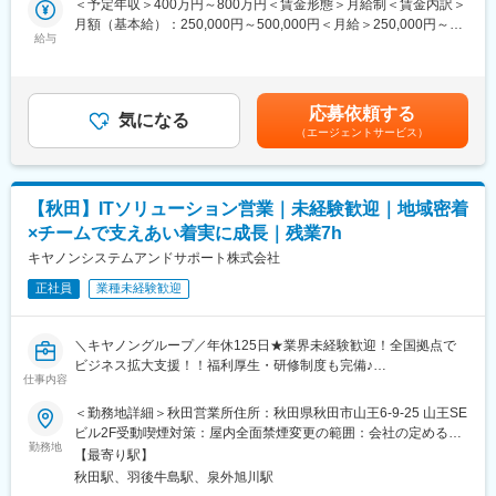
＜予定年収＞400万円～800万円＜賃金形態＞月給制＜賃金内訳＞
■入社後の流れ：
月額（基本給）：250,000円～500,000円＜月給＞250,000円～
■仕事の特徴・やりがい：
・入社後まずはデータ保守等をご対応いただき、システムの中身
給与
500,000円＜昇給有無＞有＜残業手当＞有＜給与補足＞■昇給：有
業務改善を通じて、お客様から直接「ありがとう」と感謝の言葉
や全体像を把握し、業務知識を身に着けていただきます。
賃金はあくまでも目安の金額であり、選考を通じて上下する可能
をいただける仕事です。ITを活用し、森林組合の課題解決を支援
・その後システムの改修やAWSの活用等、より高度な業務にご対
性があります。月給(月額)は固定手当を含めた表記です。
することで、林業の未来に貢献できます。
応いただきます。
地域貢献とITの力を融合した、やりがいのある領域です。
応募依頼する
気になる
（エージェントサービス）
■身につけられるスキル：
■働き方：
・少数精鋭のため、要件定義から運用まで行うことができ、技術
・年休123日、時間単位の有給取得可などワークライフバランス
者としてスキルが磨けます。
◎
・将来的には部長職など役職を目指していただける環境です。
・入社当初は東北エリアで日帰り～2泊程度の出張を想定しており
【秋田】ITソリューション営業｜未経験歓迎｜地域密着
ます。
×チームで支えあい着実に成長｜残業7h
■組織構成：
ゆくゆくは全国への出張もお任せいたします。お客様のアポ次第
当社は従業員4名（東京勤務1名と本社勤務の3名）にて構成され
キヤノンシステムアンドサポート株式会社
での出張となります。
ています。業務に慣れてきましたら、早ければ半年後に在宅勤務
※ご不安点があれば、ご面接内などにお気軽にご質問ください！
正社員
業種未経験歓迎
をしていただくことも可能です。
変更の範囲：会社の定める業務
■当社について：
＼キヤノングループ／年休125日★業界未経験歓迎！全国拠点で
当社は2009年3月に設立し、業務効率向上に有用なシステムコン
ビジネス拡大支援！！福利厚生・研修制度も完備♪
サルティングサービスを提供しています。
仕事内容
中央官庁(水産庁)のシステムを開発し、設計から保守を10年以上
■職務内容:
＜勤務地詳細＞秋田営業所住所：秋田県秋田市山王6-9-25 山王SE
継続しており、当該システムは全国で利用されています。
キヤノン製オフィス機器やIT製品の提案を通じて、企業が抱えるIT
ビル2F受動喫煙対策：屋内全面禁煙変更の範囲：会社の定める事
高度化する多方面の技術やクラウド化などへの対応が求められて
に関する課題解決支援を行っていただきます。テレワーク導入や
勤務地
業所（リモートワーク含む）
おり、今回増員で募集することとなりました。
【最寄り駅】
業務効率化、DX推進など様々な課題を抱えている企業はまだまだ
秋田駅、羽後牛島駅、泉外旭川駅
多いです。顧客に対して最適な課題解決のためのソリューション