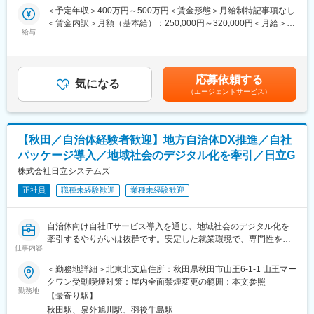
提案をお任せします。専門知識が求められる場面では、社内の専
＜予定年収＞400万円～500万円＜賃金形態＞月給制特記事項なし
門部署にて技術的なサポートを行いますので、IT関連製品の経験
＜賃金内訳＞月額（基本給）：250,000円～320,000円＜月給＞
がない方もご活躍いただける環境です。
給与
250,000円～320,000円＜昇給有無＞有＜残業手当＞有＜給与補足
■取り扱い製品：
＞※上記年収はあくまで想定であり、選考を通じて上下いたしま
・キヤノン製ビジネス機器（複合機など）
す。■昇給：業績昇給、プロモーション昇給■賞与：年2回（6月、
・基幹ソフトウェア
12月）賃金はあくまでも目安の金額であり、選考を通じて上下す
応募依頼する
・セキュリティシステム
気になる
る可能性があります。月給(月額)は固定手当を含めた表記です。
（エージェントサービス）
・ネットワーク機器 等
■業務詳細：
エリア単位での担当で業界問わず幅広い法人企業様の担当をお任
せします。まずは中小企業様向けの既存営業を中心にお任せする
【秋田／自治体経験者歓迎】地方自治体DX推進／自社
予定です。
パッケージ導入／地域社会のデジタル化を牽引／日立G
■教育体制：
IT未経験の方でも安心して業務に取り組んでいただけるよう、入
株式会社日立システムズ
社後の育成体制を整えております。入社後、ITに関する基礎知識
正社員
職種未経験歓迎
業種未経験歓迎
と商材学習の研修機会や、キャリア入社者向けのフォローアップ
研修もあります。配属後も先輩社員やチーム全体でしっかりフォ
ローし、入社後も継続的に成長を支援しておりますので安心して
自治体向け自社ITサービス導入を通じ、地域社会のデジタル化を
働ける環境です。
牽引するやりがいは抜群です。安定した就業環境で、専門性を磨
■社内の雰囲気：
仕事内容
き続けられます。
当社の営業職は、お客様の課題に寄り添いながら解決策を提案す
※自治体出身の方はIT経験が無くても大丈夫です。社内研修・育成
＜勤務地詳細＞北東北支店住所：秋田県秋田市山王6-1-1 山王マー
る営業スタイルです。個人で成果を追うのではなく、チームで支
プログラムが充実しており、入社後にキャッチアップ可能です。
クワン受動喫煙対策：屋内全面禁煙変更の範囲：本文参照
え合いながらお客様への価値提供に繋げていきます。そのために
勤務地
も、チームプレイの精神やお客様とのコミュニケーションを大切
【最寄り駅】
■業務内容：ご希望に基づき、いずれかをお任せします。
にできるメンバーが多く集まっています。
秋田駅、泉外旭川駅、羽後牛島駅