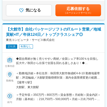
・課題ヒアリング、ITソリューション提案
績）■賞与：年3回 5.30ヶ月分（前年度実績）■その他手当あり賃
習熟が早い場合、スキルにより6か月未満で秋田支店勤務へ移行す
・見積作成～導入後サポート
金はあくまでも目安の金額であり、選考を通じて上下する可能性
るケースもございます。
応募依頼する
◎ITエンジニア（開発／インフラ）
気になる
があります。月給(月額)は固定手当を含めた表記です。
（エージェントサービス）
・業務システムの設計・開発
■当社について：
・ネットワーク／サーバの構築・運用
東証プライム上場「株式会社チェンジホールディングス」のグル
・要件定義～保守まで一貫対応
ープ企業であり、より大規模なプロジェクトや新たな事業領域へ
◎コンサルタント
挑戦する機会も広がっています。
【大館市】自社パッケージソフトのITルート営業／地域
・森林組合向けの課題分析・改善提案
地方自治体、教育委員会(小中学校・高校)、全国の森林組合様、団
貢献×IT／年休124日／トップクラスシェア◎
・カーボンクレジット創出支援
体、法人企業と幅広いお客様へ「お客様の課題解決」となるITソ
・プロジェクト推進・進行管理
東光コンピュータ・サービス株式会社
リューションを提供しています。
◎ITサポート（カスタマーサポート）
正社員
転勤なし
・学校や企業へのIT機器設置・設定
変更の範囲：会社の定める業務
・操作説明、問い合わせ対応
・障害対応、運用サポート
◆競合商材が無く売りやすい商材／全国シェア率100％を目指し
拡大中／秋田から出張で全国を回れる楽しさあり！◆
■入社後の流れ：
仕事内容
・OJT中心で業務を習得
■魅力ポイント：
＜勤務地詳細＞本社住所：秋田県大館市御成町4-8-10 勤務地最寄
・IT未経験でも安心の研修制度あり
・自社商材「樹海」のような森林組合総合管理ソフトは他社には
駅：JR花輪線／大館駅受動喫煙対策：屋内全面禁煙変更の範囲：
・段階的にスキルアップ可能
なく、導入いただきやすい営業スタイル！
勤務地
会社の定める事業所
【最寄り駅】
・入社時にIT知識は必要なし！マニュアルとOJTで安心して学び続
■働く環境：
大館駅、東大館駅
けられる環境◎
・年間休日124日／完全週休2日制
・全国シェア率100％を目指し鋭意拡大中！秋田から全国へ、事
＜予定年収＞350万円～800万円＜賃金形態＞月給制＜賃金内訳＞
・残業月20時間程度
業拡大を支えるポジション！
月額（基本給）：218,750円～500,000円＜月給＞218,750円～
・有給の時間単位取得OK
給与
500,000円＜昇給有無＞有＜残業手当＞有＜給与補足＞■1分単位
・未経験から育てる研修制度
■業務内容：