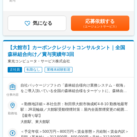
リットな 働き方が可能です。
給与
月給＞250,000円～500,000円＜昇給有無＞有＜残業手当＞有＜給
【業務環境】
与補足＞■昇給：あり。昇給率 1月あたり 4.60％ ～ 4.60％（前年
・プロジェクト人数：数名～10数名
度実績）■賞与：年3回実績。計 5.30ヶ月分（前年度実績）通勤手
・開発環境：OCI AWS Azure
当、家族手当、住宅手当 （社内規定により支給）、時間外手当
応募依頼する
・開発手法：ウォーターフォール
気になる
（1分単位で支給）、役職手当、階級手当資格手当、合格一時金
（エージェントサービス）
（会社規定により支給）賃金はあくまでも目安の金額であり、選
■求人の魅力ポイント：
考を通じて上下する可能性があります。月給(月額)は固定手当を含
◎システム標準化、ガバメントクラウド移行、自治体DXなど専門
めた表記です。
性の高い業務に携わることができます。
【大館市】カーボンクレジットコンサルタント｜全国
◎自治体、学校、民間企業、全国森林組合に安定したお取引があ
森林組合向け／賞与実績年3回
ります。
◎お取引が増え業務量増の為、増員の求人です。
東光コンピュータ・サービス株式会社
◎経験を積んだ後、管理職登用あり（実績あり）
正社員
転勤なし
業種未経験歓迎
■当社について：
東証プライム上場「株式会社チェンジホールディングス」のグル
自社パッケージソフトの「森林組合様向け業務システム・樹海」
ープ企業、より大規模なプロジェクトや新たな事業領域へ挑戦す
をご導入頂いている全国の森林組合様をターゲットに、森林由来
る機会も広がっています。
仕事内容
カーボンクレジットの創出支援・運用支援を行うコンサルタント
地方自治体、教育委員会(小中学校・高校)、全国の森林組合様、団
職です。
＜勤務地詳細＞本社住所：秋田県大館市御成町4-8-10 勤務地最寄
体、法人企業と幅広いお客様へ「お客様の課題解決」となるITソ
森林資源データの整理から、制度申請、現地関係者とのコミュニ
駅：JR花輪線／大館駅受動喫煙対策：屋内全面禁煙変更の範囲：
リューションを提供しています。
ケーションまで、プロジェクト全体に伴走し、森林組合の新たな
勤務地
会社の定める事業所
また、森林組合向け自社開発ソフト「樹海」は全国シェアトップ
【最寄り駅】
収益事業の立ち上げを支援する社会性の高いお仕事です。
クラスを誇ります。現在は、信頼関係を基盤にカーボンクレジッ
大館駅、東大館駅
ト事業にも注力し、地球温暖化対策に貢献しています。
■業務内容：
＜予定年収＞500万円～800万円＜賃金形態＞月給制＜賃金内訳＞
・森林組合向けカーボンクレジット創出支援