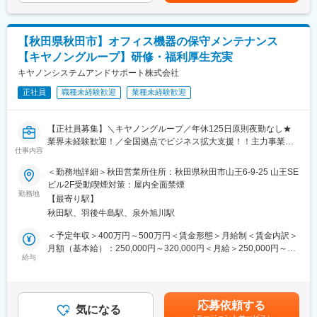
を得られる環境が大きな魅力です。
・サーバー（Windows/Linux）、仮想化基盤
＜技術面の強み＞
（Hyper-/VMware/NutanixAHV）の設計・構築・運用
◇国内トップクラスの航空測量・空間情報データ保有量
・障害対応および原因分析、再発防止策の立案・実装
【秋田県秋田市】オフィス機器の保守メンテナンス
◇衛星・航空・地上計測を組み合わせた統合技術
・ベンダーとの折衝（調整、問い合わせ、エスカレーション）
【キヤノングループ】研修・福利厚生充実
◇デジタルツインや3D都市モデルなど先端分野への積極投資
キヤノンシステムアンドサポート株式会社
■当社について：
変更の範囲：会社の定める業務
正社員
職種未経験歓迎
業種未経験歓迎
創業70年以上、売上高550億円以上を誇る、空間情報技術のパイ
オニア企業です。
長年培ってきた測量・計測技術、コンサルティング技術、システ
【正社員募集】＼キヤノングループ／年休125日原則夜勤なし★
ム技術を融合し、「人々が社会生活をしていくための安心・安
業界未経験歓迎！／全国拠点でビジネス拡大支援！！主力事業の
全・快適を創造する企業」として、地理空間情報を基本に様々な
仕事内容
ITソリューション機器販売と保守を通じて、キヤノンの顔として
分野で社会貢献をしています。
快適なオフィス環境をトータル提供！充実の育児支援・研修制度
＜勤務地詳細＞秋田営業所住所：秋田県秋田市山王6-9-25 山王SE
「防災・減災」「国土管理」「インフラ管理」「環境保全」
も完備♪
ビル2F受動喫煙対策：屋内全面禁煙
「DX・分析」「海外展開」の6事業で社会システムの構築に貢献
勤務地
し、ASEANや開発途上国へのサービス提供も行っています。
【最寄り駅】
■業務内容：
秋田駅、羽後牛島駅、泉外旭川駅
＜保守サービス役務＞
変更の範囲：会社の定める業務
複合機等のキヤノン製オフィス機器をご使用頂いているお客様先
＜予定年収＞400万円～500万円＜賃金形態＞月給制＜賃金内訳＞
へ訪問し、機器の保守点検作業、修理作業を実施（エリアによっ
月額（基本給）：250,000円～320,000円＜月給＞250,000円～
て変動しますが目安としては5～6件／日）
給与
320,000円＜昇給有無＞有＜残業手当＞有＜給与補足＞※上記年収
＜提案活動＞
はあくまで想定であり、選考を通じて上下いたします。■昇給：業
上記職務に付随して、自身が担当するお客様対して課題解決に繋
績昇給、プロモーション昇給■賞与：年2回（6月、12月）賃金は
がる適切な提案を適宜行い、その結果や反応を営業へフィードバ
あくまでも目安の金額であり、選考を通じて上下する可能性があ
応募依頼する
ックする活動を行う
気になる
ります。月給(月額)は固定手当を含めた表記です。