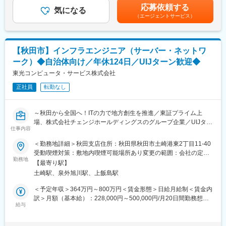
金はあくまでも目安の金額であり、選考を通じて上下する可能性
応募依頼する
◎ITエンジニア（開発／インフラ）
気になる
があります。月給(月額)は固定手当を含めた表記です。
変更の範囲：会社の定める業務
（エージェントサービス）
・業務システムの設計・開発
・ネットワーク／サーバの構築・運用
・要件定義～保守まで一貫対応
◎コンサルタント
【秋田市】インフラエンジニア（サーバー・ネットワ
・森林組合向けの課題分析・改善提案
ーク）◆自治体向け／年休124日／UIJターン歓迎◆
・カーボンクレジット創出支援
・プロジェクト推進・進行管理
東光コンピュータ・サービス株式会社
◎ITサポート（カスタマーサポート）
正社員
転勤なし
・学校や企業へのIT機器設置・設定
・操作説明、問い合わせ対応
・障害対応、運用サポート
～秋田から全国へ！ITの力で地方創生を推進／東証プライム上
場、株式会社チェンジホールディングスのグループ企業／UIJター
■入社後の流れ：
仕事内容
ン歓迎～
・OJT中心で業務を習得
＜勤務地詳細＞秋田支店住所：秋田県秋田市土崎港東2丁目11-40
・IT未経験でも安心の研修制度あり
■業務概要：
受動喫煙対策：敷地内喫煙可能場所あり変更の範囲：会社の定め
・段階的にスキルアップ可能
当社ではインフラ（ネットワーク／サーバ）領域の案件を数多く
勤務地
る事業所
【最寄り駅】
手掛けており、元請として提案段階からお客様と直接向き合う機
■働く環境：
土崎駅、泉外旭川駅、上飯島駅
会が多いのが特徴です。
・年間休日124日／完全週休2日制
エンドユーザーの「困っていること」「本当に必要なこと」をそ
＜予定年収＞364万円～800万円＜賃金形態＞日給月給制＜賃金内
・残業月20時間程度
の場で聞き取り、要件定義から設計・導入・保守まで一貫して携
訳＞月額（基本給）：228,000円～500,000円/月20日間勤務想定
・有給の時間単位取得OK
わることができます。
給与
＜想定月額＞228,000円～500,000円＜昇給有無＞有＜残業手当＞
・未経験から育てる研修制度
有＜給与補足＞■賞与：あり（想定4か月分）賃金はあくまでも目
・中途社員比率が高く馴染みやすい環境
■業務詳細：
安の金額であり、選考を通じて上下する可能性があります。月給