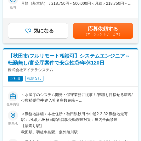
業拡大を支えるポジション！
月額（基本給）：218,750円～500,000円＜月給＞218,750円～
給与
500,000円＜昇給有無＞有＜残業手当＞有＜給与補足＞1分単位で
■業務内容：
残業代支給■昇給：あり。昇給率 1月あたり 4.60％ ～ 4.60％（前
全国の森林組合の約40％が採用し、35都道府県をカバーする業務
年度実績）■賞与：年3回実績。計 5.30ヶ月分（前年度実績）通勤
システム「樹海」シリーズの導入、拡張機能の紹介、提案営業に
手当、家族手当、住宅手当、時間外手当（1分単位で支給）、役職
応募依頼する
携わっていただきます。
気になる
手当、階級手当資格手当、合格一時金（会社規定により支給）賃
（エージェントサービス）
森林組合は全国色々な地区にあるため、新しい地域や人との出会
金はあくまでも目安の金額であり、選考を通じて上下する可能性
いを楽しめる方、柔軟に対応できる方を歓迎します。
があります。月給(月額)は固定手当を含めた表記です。
■扱う商材の自社開発ソフト「樹海」について：
【秋田市/フルリモート相談可】システムエンジニア～
収益や費用など森林組合の経営に必要な様々なデータが一目に分
転勤無し/官公庁案件で安定性◎/年休120日
かる総合ソフトです。
経営データを簡単に管理できるため、経営改善に必要な点などが
株式会社アイテラシステム
分かりやすくご利用中のユーザーから重宝されております。
正社員
転勤なし
一部分を管理する競合商材はございますが、こういった総合ソフ
トの競合はなくニッチトップシェアを誇っています！
～水産庁のシステム開発・保守業務に従事！/役職も目指せる環境/
■入社後の流れ：
少数精鋭◎/中途入社者多数在籍～
入社後は、マニュアルで商材について学んでいただきながらOJT
仕事内容
で業務を覚えていただきます。
■職務内容：
＜勤務地詳細＞本社住所：秋田県秋田市中通2-2-32 勤務地最寄
東北地方の既存顧客（森林組合）を中心に、先輩社員に同行して
中央省庁(水産庁)のシステム開発・保守業務をお任せします。
駅：JR線／JR秋田駅西口駅受動喫煙対策：屋内全面禁煙
お客様を訪問していきます。
◇業務詳細：水産庁や海のある都道府県庁、各漁協が利用してい
勤務地
業務習熟後は、森林組合に訪問し森林組合の課題をヒアリング、
【最寄り駅】
る漁獲量のデータ収集や管理システム等の開発・保守
自社システムで「お客様の課題解決」を提案していく営業となり
秋田駅、羽後牛島駅、泉外旭川駅
◇開発環境：Django、Python、PostgreSQL、AWS、Excel
ます。