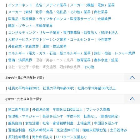
インターネット・広告・メディア業界
メーカー（機械・電気）業界
メーカー（素材・化学・食品・化粧品・その他）業界
商社業界
医薬品・医療機器・ライフサイエンス・医療系サービス
金融業界
建設・プラント・不動産業界
コンサルティング・リサーチ業界・専門事務所・監査法人・税理士法人
人材サービス・アウトソーシング業界・コールセンター
小売業界
外食産業・飲食業界
運輸・物流業界
エネルギー（電力・ガス・石油・新エネルギー）業界
旅行・宿泊・レジャー業界
警備・清掃業界
理容・美容・エステ業界
教育業界
農林水産・鉱業
公社・官公庁・学校・研究施設
冠婚葬祭業界
その他
ほかの社員の平均年齢で探す
社員の平均年齢20代
社員の平均年齢30代
社員の平均年齢50代以上
ほかのこだわり条件で探す
第二新卒歓迎
外資系企業
年間休日120日以上
フレックス勤務
管理職・マネジャー
英語を活かす
学歴不問
転勤なし（勤務地限定）
服装自由
女性活躍
社宅・家賃補助制度
上場企業
中国語を活かす
退職金制度
残業20時間未満
完全週休2日制
職種未経験歓迎
土日祝休み
原則定時退社
海外出張あり
U・Iターン支援あり