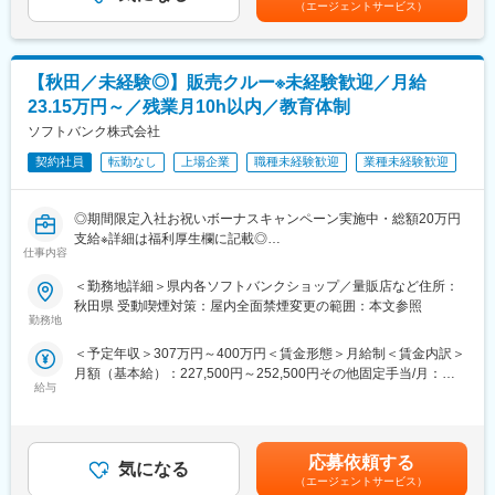
ます。
（エージェントサービス）
■業務詳細
・接客業務
【秋田／未経験◎】販売クルー※未経験歓迎／月給
・販促ツール作成（例：POP作成）
・店頭キャンペーン企画
23.15万円～／残業月10h以内／教育体制
・セールス向上に向けた各種プロモーション
ソフトバンク株式会社
■入社後の流れ／研修
契約社員
転勤なし
上場企業
職種未経験歓迎
業種未経験歓迎
まず入社4日間ほど導入研修を実施いたします。
現場経験豊富な社員が研修講師を務め、基本的なビジネスマナー
◎期間限定入社お祝いボーナスキャンペーン実施中・総額20万円
や商材知識、店頭での立ち振る舞い等、実務に基づいた丁寧な指
支給※詳細は福利厚生欄に記載◎
導のもと、基礎的な内容から学んでいただきます。
仕事内容
■□社会人未経験、フリーター、高卒歓迎／未経験者から活躍でき
その後は店舗配属となり、長年に渡るノウハウ等を凝縮した実践
る充実した研修制度完備／平均残業月10h以内／年間休日123日／
形式のフォローアップ(OJT)研修や先輩社員とのロールプレイン
＜勤務地詳細＞県内各ソフトバンクショップ／量販店など住所：
正社員登用制度（年間100名以上の正社員化実績）があり、総合
グ、eラーニング研修等を通して、着実に成長できる環境をご用意
秋田県 受動喫煙対策：屋内全面禁煙変更の範囲：本文参照
職として通信事業以外でも活躍している方多数□■
してます。
勤務地
＜予定年収＞307万円～400万円＜賃金形態＞月給制＜賃金内訳＞
■業務内容
■キャリアパス
月額（基本給）：227,500円～252,500円その他固定手当/月：
家電量販店、モール型店舗内のソフトバンク取扱いコーナーに
まず1人前の接客技術を身に着けていただき、徐々に後輩指導やリ
給与
4,000円＜月給＞231,500円～256,500円＜昇給有無＞無＜残業手
て、携帯電話を中心とした商材・各サービスの提案等を担当頂き
ーダー業務もお任せいたします。
当＞有＜給与補足＞※上記は予定年収のため異なる場合がありま
ます。
さらに正社員登用後は店舗マネジメントやエリアマネジメント、
す。■モデル年収販売クルー（契約社員／入社1年目）：年収307
■業務の特徴
ジョブポスティング制度を活用して営業企画やマーケティング、
～400万円販売クルー（販売職正社員）：年収350～800万円スー
店頭で使う販促ツール作成や、店頭キャンペーン企画などに積極
グループ企業でご活躍いただく等、多岐にわたるキャリアアップ
応募依頼する
気になる
パーバイザー（販売職正社員）年収350～690万円エリアマネージ
的に携わって頂きます。また、接客業務だけでなく、店頭で使用
が目指せます。
（エージェントサービス）
ャー（総合職正社員）年収400～1,000万円賃金はあくまでも目安