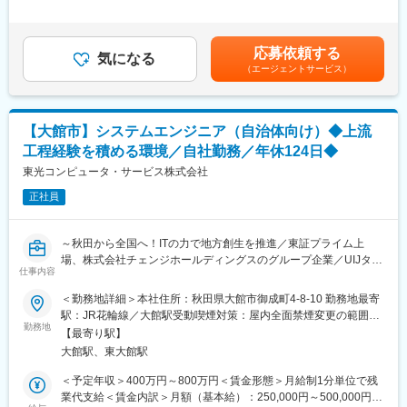
・計画書作成、申請
り。昇給率 1月あたり 4.60％ ～ 4.60％（前年度実績）■賞与：年
をいただける仕事です。ITを活用し、森林組合の課題解決を支援
・モニタリング
3回実績。計 5.30ヶ月分（前年度実績）通勤手当、家族手当、住
することで、林業の未来に貢献できます。
・クレジット発行完了までの進行管理
宅手当 （社内規定により支給）、時間外手当（1分単位で支
地域貢献とITの力を融合した、やりがいのある領域です。
応募依頼する
気になる
給）、役職手当、階級手当資格手当、合格一時金（会社規定によ
（エージェントサービス）
提案から収益化まで、幅広い業務に携わることができます。
り支給）賃金はあくまでも目安の金額であり、選考を通じて上下
■働き方：
デスクワーク６割・外出４割、月3回程度の全国出張があります。
する可能性があります。月給(月額)は固定手当を含めた表記です。
・年休123日、時間単位の有給取得可などワークライフバランス
四国や岐阜など遠方に出張する際は、1週間程度の出張期間となり
◎
ます。
・入社当初は東北エリアで日帰り～2泊程度の出張を想定しており
【大館市】システムエンジニア（自治体向け）◆上流
先輩社員とチームとして連携しながら、業務知識、経験を積んで
ます。
工程経験を積める環境／自社勤務／年休124日◆
いただきます。
ゆくゆくは全国への出張もお任せいたします。お客様のアポ次第
東光コンピュータ・サービス株式会社
での出張となります。
変更の範囲：会社の定める業務
※ご不安点があれば、ご面接内などにお気軽にご質問ください！
正社員
変更の範囲：会社の定める業務
～秋田から全国へ！ITの力で地方創生を推進／東証プライム上
場、株式会社チェンジホールディングスのグループ企業／UIJター
仕事内容
ン歓迎～
＜勤務地詳細＞本社住所：秋田県大館市御成町4-8-10 勤務地最寄
■業務内容：
駅：JR花輪線／大館駅受動喫煙対策：屋内全面禁煙変更の範囲：
地方自治体向けのシステム導入において、設計～構築～運用～保
勤務地
会社の定める事業所
【最寄り駅】
守業務をお任せします。
大館駅、東大館駅
近年はシステム標準化、ガバメントクラウド移行、自治体DX関連
プロジェクトも対応しており、幅広い業務システムに携わること
＜予定年収＞400万円～800万円＜賃金形態＞月給制1分単位で残
ができます。客先訪問だけでなく、リモート作業の併用でハイブ
業代支給＜賃金内訳＞月額（基本給）：250,000円～500,000円＜