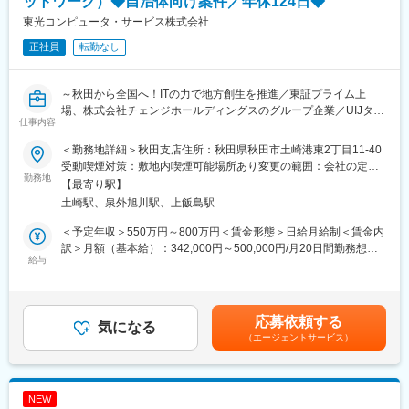
ットワーク）◆自治体向け案件／年休124日◆
東光コンピュータ・サービス株式会社
■セコムで働く魅力
★評価制度※平均年収621万
正社員
転勤なし
資格級や年齢により毎年昇給のチャンスがあります。自身の頑張
りが給与として評価される仕組みです。
★プライベートと両立
～秋田から全国へ！ITの力で地方創生を推進／東証プライム上
年間を通して自由な時期に取得できる柔軟な休暇制度「フレック
場、株式会社チェンジホールディングスのグループ企業／UIJター
仕事内容
ス休暇（毎年連続最長10日間と6日間の2回）」や「リフレッシュ
ン歓迎～
休暇（10年ごと2週間）」を設けています。住み慣れた地域でラ
＜勤務地詳細＞秋田支店住所：秋田県秋田市土崎港東2丁目11-40
イフスタイルに合わせた幅広い働き方と長期就業が可能です。
「構築だけ」「運用だけ」に役割が固定され、顧客の顔が見えな
受動喫煙対策：敷地内喫煙可能場所あり変更の範囲：会社の定め
★キャリアステップ
い仕事に物足りなさを感じていませんか。
勤務地
る事業所
【最寄り駅】
入社後は「警備職、営業職、事務職」などでそれぞれのキャリア
当社は自治体・教育機関・民間企業向けに、ITインフラおよび業
土崎駅、泉外旭川駅、上飯島駅
を歩むことが可能です。
務システムの提供を行っています。
※社員の声：
元請案件が中心のため、提案段階からお客様と直接対話し、要件
＜予定年収＞550万円～800万円＜賃金形態＞日給月給制＜賃金内
https://www.secom.co.jp/recruit/01/style/interview01.html
定義・設計・構築・運用まで一貫して関わることができます。
訳＞月額（基本給）：342,000円～500,000円/月20日間勤務想定
エンドユーザーの「困っていること」や「本当に必要なこと」を
給与
＜想定月額＞342,000円～500,000円＜昇給有無＞有＜残業手当＞
■研修制度
聞き取り、自分たちで考えた構成や仕組みを形にできる環境で
有＜給与補足＞■賞与：あり（実績5.8か月）賃金はあくまでも目
座学も含めた研修とOJT期間（約３か月）を用意、その後も入社6
す。
安の金額であり、選考を通じて上下する可能性があります。月給
か月で基礎研修、1年半で中堅研修、3～5年で管理職研修等手厚
案件は自治体・教育・民需と幅広く、ネットワーク、サーバ、仮
(月額)は固定手当を含めた表記です。
応募依頼する
く研修をご用意しています。
想基盤などインフラ全体に携わります。
気になる
・入社後研修詳細
（エージェントサービス）
一人ひとりの裁量が大きく、単なる作業者ではなく“設計するエン
期間：4泊5日
ジニア”として成長できます。
場所：当社の研修施設セコムHDセンター
特定分野に限定せず、幅広い業務に挑戦したい方、地域に根差し
ビジネスマナーといった社会人の基礎から、「警備業法」で定め
た仕事にやりがいを感じたい方を歓迎します。
NEW
られた教育、基本動作や救急法等、それぞれの業務に必要な知識