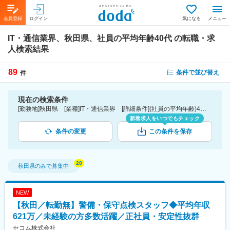
会員登録
ログイン
気になる
メニュー
IT・通信業界、秋田県、社員の平均年齢40代
の転職・求
人検索結果
89
条件で並び替え
件
現在の検索条件
[勤務地]秋田県 [業種]IT・通信業界 [詳細条件](社員の平均年齢)40代
新着求人をいつでもチェック
条件の変更
この条件を保存
秋田県
のみで募集中
NEW
【秋田／転勤無】警備・保守点検スタッフ◆平均年収
621万／未経験の方多数活躍／正社員・安定性抜群
セコム株式会社