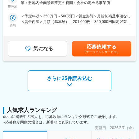
【職務概要】
策：敷地内全面禁煙変更の範囲：会社の定める事業所
ます！中途入社者、多数活躍中！
当社は国土交通省、農林水産省や地方自治体などと業務委託契約
勤務地
を結び、案件の8割以上が官公庁案件です。
＜予定年収＞350万円～500万円＜賃金形態＞月給制補足事項なし
■ワークライフバランス：
インフラなど大規模な案件を担当することが多く、公共工事が円
＜賃金内訳＞月額（基本給）：201,000円～350,000円固定残業手
・再雇用制度が整っており、60歳の定年後もほぼ同様に働き続け
滑に進むよう施工管理や資料作成業務などを担当していただきま
給与
当/月：31,400円～65,000円（固定残業時間20時間0分/月）超過し
ることが可能です。
す。
た時間外労働の残業手当は追加支給＜月給＞232,400円～415,000
・退社時間や休日も公務員に準拠。官公庁は「働き方改革」を推
円（一律手当を含む）＜昇給有無＞有＜残業手当＞有＜給与補足
進する立場にあるので、残業は少ないです。
◇発注者支援とは
＞■昇給：年1回（7月）■賞与：年2回（6月、12月）※正社員移行
・社内・社外業務比率もほぼ50:50で、室内での事務業務が多いの
国や都道府県、政令都市など官公庁が発注する公共事業（河川・
応募依頼する
気になる
前は毎月手当として支給（年間で見た受給金額に影響が出ないよ
も特徴です。
道路工事等）の発注業務をサポートすることです。
（エージェントサービス）
う考慮あり）賃金はあくまでも目安の金額であり、選考を通じて
・退職金制度や介護休業制度もあり、働きやすい環境が整ってお
工事の積算や検査などの業務を公務員に代わって行うことで、ワ
上下する可能性があります。月給(月額)は固定手当を含めた表記で
ります。
ークライフバランス良く働くことが可能です。
す。
変更の範囲：会社の定める業務
【具体的な業務】
さらに25件読み込む
・公共事業における各種資料作成や工事費用の算出補助
・工事を実行するために必要な資料作成
・工事の施工状況チェック
・工事検査などへの参加・立ち合い
【ポジションの詳細】
人気求人ランキング
・想定勤務地：青森・秋田・岩手
dodaに掲載中の求人を、応募数順にランキング形式でご紹介します。
※なるべくご自宅近くの案件先をご紹介できるよう努めております
※応募数が同数の場合は、新着順に表示しています。
・主な取引先：国土交通省、農林水産省、地方自治体、鉄道運輸
更新日：
2026/8/7（金）
機構、各種団体、大手ゼネコン
・実績事例：瀬戸大橋、四国 国道改築工事、南三陸町護岸工事・