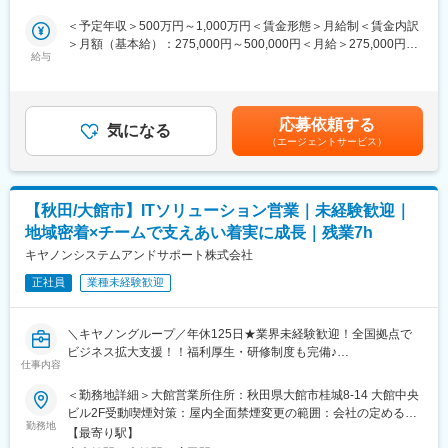
（1）自治体ソリューションパッケージ「ADWORLD」
■評価制度：
「CYDEEN」の導入
＜予定年収＞500万円～1,000万円＜賃金形態＞月給制＜賃金内訳
目標を年初に上司と面談をしたうえで設定します。目標に対して
ADWORLDでは住民税や国民保険等各モジュールのプロフェッシ
＞月額（基本給）：275,000円～500,000円＜月給＞275,000円～
どの程度達成できたかにより評価が決まります。
ョナルとして、営業やインフラエンジニアで構成されたチームで
給与
500,000円＜昇給有無＞有＜残業手当＞有＜給与補足＞※給与詳細
■本ポジションの魅力：
複数の自治体を担当します。
は、経験・能力を考慮の上、決定します。■給与改定（昇給）：年
・キヤノン製品だけでなく、他社の製品を幅広く取扱うマルチベ
・日立自治体ソリューションADWORLD：https://www.hitachi-
1回（6月）■賞与：年2回（6月・12月）■年収例：担当：500万円
ンダー企業だからこそ、顧客に最適な提案ができます！
systems.com/ind/adworld/index.html
以上主任・技師：600万円以上管理職：1,000万円以上賃金はあく
・企業や店舗の決裁者との接点も多く、会話を通して豊富な知識
応募依頼する
CYDEENは公共事業のライフサイクルをトータルサポートするパ
気になる
までも目安の金額であり、選考を通じて上下する可能性がありま
を得ることが可能です！
（エージェントサービス）
ッケージです。公共調達、保全業務等各モジュールのプロフェッ
す。月給(月額)は固定手当を含めた表記です。
■福利厚生の魅力：
ショナルとして、営業やインフラエンジニアで構成されたチーム
年1回5日間付与されるマイバカンス休暇や5年毎に休暇と金一封
で複数の自治体を担当します。
が支給されるリフレッシュ休暇などの制度も充実。特別休暇や
・社会・公共ソリューションCYDEEN：https://www.hitachi-
GW・年末年始休暇と組み合わせて更に長期休暇取得も可能です。
【秋田/大館市】ITソリューション営業｜未経験歓迎｜
systems.com/solution/br/cydeen/
地域密着×チームで支えあい着実に成長｜残業7h
（2）UiPath等RPA企画から構築・保守
変更の範囲：会社の定める業務
（3）県、外郭団体へのネットワーク・サーバの導入や運用保守
キヤノンシステムアンドサポート株式会社
運用保守だけではなくお客様のニーズをキャッチし、ゆくゆくは
正社員
業種未経験歓迎
新規提案もお任せします。
■配属組織：東北公共システム本部
＼キヤノングループ／年休125日★業界未経験歓迎！全国拠点で
東北支社（仙台市）及び北東北支店（秋田市）を拠点に東北地区
ビジネス拡大支援！！福利厚生・研修制度も完備♪
の市町村、県・外郭団体へ向けデジタル化へのニーズに沿った情
仕事内容
報システムの導入や運用保守等おこなっています（北東北支店で
■職務内容:
＜勤務地詳細＞大館営業所住所：秋田県大館市桂城8-14 大館中央
は50名所属）
キヤノン製オフィス機器やIT製品の提案を通じて、企業が抱えるIT
ビル2F受動喫煙対策：屋内全面禁煙変更の範囲：会社の定める事
官庁、自治体のお客様に対するサービス及びその地域住民へのサ
に関する課題解決支援を行っていただきます。テレワーク導入や
勤務地
業所（リモートワーク含む）
ービスを提供しているという社会貢献度の高さが魅力で、経験を
【最寄り駅】
業務効率化、DX推進など様々な課題を抱えている企業はまだまだ