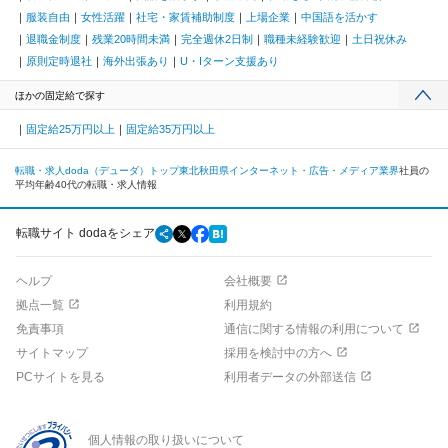
服装自由
女性活躍
社宅・家賃補助制度
上場企業
中国語を活かす
退職金制度
残業20時間未満
完全週休2日制
職種未経験歓迎
土日祝休み
原則定時退社
海外出張あり
U・Iターン支援あり
ほかの固定給で探す
固定給25万円以上
固定給35万円以上
転職・求人doda（デューダ）トップ
東北
秋田県
インターネット・広告・メディア業界
社員の
平均年齢40代の転職・求人情報
転職サイト dodaをシェア
ヘルプ
会社概要
拠点一覧
利用規約
免責事項
通信に関する情報の利用について
サイトマップ
採用を検討中の方へ
PCサイトを見る
利用者データの外部送信
個人情報の取り扱いについて