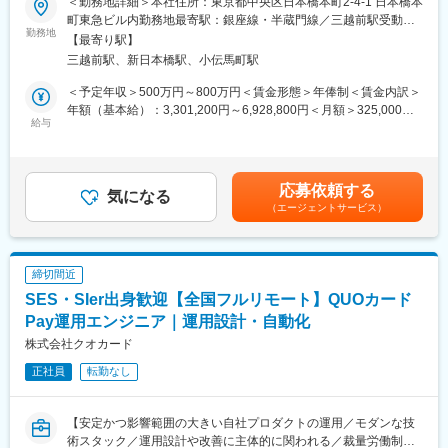
＜勤務地詳細＞本社住所：東京都中央区日本橋本町2-4-1 日本橋本
QUOカードPayや関連システムの開発担当の募集です。
町東急ビル内勤務地最寄駅：銀座線・半蔵門線／三越前駅受動喫
内製化が完了し、加盟店数、アプリ会員数ともに好調に推移する
勤務地
■当社について：
煙対策：屋内全面禁煙変更の範囲：会社の定める事業所（リモー
【最寄り駅】
中で、今後もユーザーのニーズに応えられるよう機能追加や改善
当社は、「テクノロジーの力で人々の健康寿命を延ばす」ことを
トワーク含む）
三越前駅、新日本橋駅、小伝馬町駅
を加速させるため増員採用です。
理念に掲げ、医師専用のWebサービスやアプリを展開していま
す。
＜予定年収＞500万円～800万円＜賃金形態＞年俸制＜賃金内訳＞
■業務内容
年額（基本給）：3,301,200円～6,928,800円＜月額＞325,000円
・QUOカードPayシステム、またその関連システムの設計・実装
給与
当社が提供する「ヒポクラ」は、約70,000人以上の医師が参加す
～666,000円（12分割）（一律手当を含む）＜昇給有無＞有＜残
・新規開発
る日本最大級の医師専用SNSであり、診療科や地域を超えて医師
業手当＞有＜給与補足＞※経験・能力を考慮の上、弊社規定により
※開発体制
同士がつながり、日々の臨床現場での疑問や知見を共有できる“オ
決定します。※昇給査定年1回※固定残業手当は月、20時間0分、
プロダクト毎にチームを作っています。現在は2週間スプリントの
ンライン医局”として多くの医師に活用されています。
49,900円～88,600円を支給※裁量労働制のため固定残業時間を超
応募依頼する
スクラムを実施しています。
気になる
過した分の追加支給はありません。※休日・深夜手当：土日や夜間
（エージェントサービス）
申請などの事務手続きはラボ専属の事務担当が担うことで、エン
コミュニティを通じて、医師は他の専門領域の知見を得たり、診
に勤務が発生した場合は、別途手当を支給します。賃金はあくま
ジニアは開発・運用など本質的な作業に集中できるようにしてい
療の選択肢を広げたりすることができ、結果的に患者さんにより
でも目安の金額であり、選考を通じて上下する可能性がありま
ます。
良い医療を届けることにつながっています。単なる情報共有にと
す。月給(月額)は固定手当を含めた表記です。
どまらず、医師同士の相互支援を通じて臨床力とモチベーション
締切間近
■開発環境
を高める仕組みを提供している点が、当社サービスの大きな強み
SES・SIer出身歓迎【全国フルリモート】QUOカード
・言語/フレームワーク：サーバーサイドKotlin /Spring Boot /jOOQ
となっています。
/ReactJS/TypeScript /OpenAPI
Pay運用エンジニア｜運用設計・自動化
・インフラ：AWS (ECS,Fargate,Aurora,RDS,ALB）/Terraform
変更の範囲：会社の定める業務
株式会社クオカード
/Docker
正社員
転勤なし
・DB：Aurora PostgreSQL
■ツール
【安定かつ影響範囲の大きい自社プロダクトの運用／モダンな技
・監視：Datadog /Sentry
術スタック／運用設計や改善に主体的に関われる／裁量労働制】
・プロジェクト管理：Jira/ Backlog