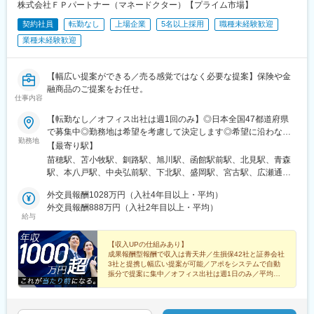
広告の掲載を行う事が当社の目的ではございません。広告掲載を
株式会社ＦＰパートナー（マネードクター）【プライム市場】
した後にお客様にどの様に広告掲載の価値を体感していただける
契約社員
転勤なし
上場企業
5名以上採用
職種未経験歓迎
かを大切にして提案しています。広告の掲載を通して読者の行動
を変え、掲載頂いたお客様先で客数と単価にインパクトを与え地
業種未経験歓迎
域経済を元気にすることが当社の使命と考えています。
■入社後のフォローについて：
【幅広い提案ができる／売る感覚ではなく必要な提案】保険や金
入社後3日間は1日単位での教育プログラムを準備しています。主
融商品のご提案をお任せ。
仕事内容
に会社のルールやサービスの内容について理解を深めていただく
期間とお考え下さい。
【転勤なし／オフィス出社は週1回のみ】◎日本全国47都道府県
その後、2週間かけて営業同行や商談のロールプレイングを実施。
で募集中◎勤務地は希望を考慮して決定します◎希望に沿わない
個人差はありますが、早い方で2週間後に2日程度の営業活動を行
勤務地
転勤はありません＜本社＞■東京都台東区浅草橋1-1-8 FP浅草橋ビ
【最寄り駅】
っていただきます。
ル・JR中央・総武線『浅草橋駅』西口出口より徒歩約2分・都営
苗穂駅、苫小牧駅、釧路駅、旭川駅、函館駅前駅、北見駅、青森
その後、再度先輩社員と営業同行を行い、フィードバックをもら
地下鉄浅草線『浅草橋駅』A2出口より徒歩約3分・JR総武線快速
駅、本八戸駅、中央弘前駅、下北駅、盛岡駅、宮古駅、広瀬通
うというサイクルを繰り返しながら徐々に仕事の進め方について
『馬喰町駅』C3出口より徒歩約6分※受動喫煙防止対策（屋内全面
駅、新田駅(宮城県)、五橋駅、秋田駅、能代駅、羽後本荘駅、山形
覚えていただく予定です。
禁煙）▼勤務地の詳細は以下をご確認ください
外交員報酬1028万円（入社4年目以上・平均）
駅、南長井駅、さくらんぼ東根駅、郡山駅(福島県)、いわき駅、福
外交員報酬888万円（入社2年目以上・平均）
島駅(福島県)、小見川駅、つくば駅、偕楽園駅、東宿郷駅、小山
■営業ノルマ・目標について：
給与
駅、西那須野駅、高崎駅、中央前橋駅、太田駅(群馬県)、大宮駅
ノルマはありませんが目標として売上高の金額を指標としていま
(埼玉県)、川越駅、御花畑駅、南浦和駅、東松山駅、深谷駅、葭川
す。
【収入UPの仕組みあり】
公園駅、京成成田駅、海浜幕張駅、船橋駅、柏駅、水道橋駅、末
成果報酬型報酬で収入は青天井／生損保42社と証券会社
広町駅(東京都)、馬喰町駅、吉祥寺駅、町田駅、自由が丘駅、立川
■月刊エー・クラスについて：
3社と提携し幅広い提案が可能／アポをシステムで自動
駅、京王八王子駅、岩本町駅、日本大通り駅、伊勢佐木長者町
振分で提案に集中／オフィス出社は週1日のみ／平均外
秋田市全戸へ無料配布をしているタウン情報誌。発行部数14万
交員報酬年額1028万円（入社4年目）
駅、藤沢駅、平塚駅、沼津駅、高島町駅、馬車道駅、みなとみら
部。毎月250～300社の広告掲載を行っており、多い時で掲載社数
（証券商品は外務員登録者限定）
い駅、新潟駅、長岡駅、西新発田駅、春日山駅、甲府駅、市役所
は600社に及ぶ。
前駅(長野県)、信濃荒井駅、電気ビル前駅、北鉄金沢駅、仁愛女子