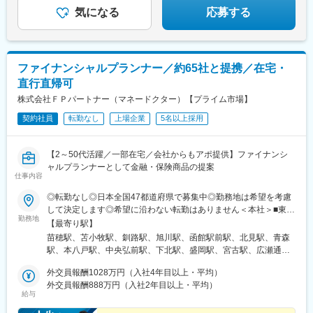
高校駅、敦賀駅、西岐阜駅、高山駅、多治見駅、新静岡駅、富士
気になる
応募する
変更の範囲：会社の定める業務
駅、第一通り駅、駅前駅、久屋大通駅、尾張一宮駅、津新町駅、
近鉄四日市駅、草津駅(滋賀県)、彦根駅、島ノ関駅、烏丸御池駅、
本町駅、北新地駅、旧居留地・大丸前駅、貿易センター駅、姫路
駅、手柄駅、新大宮駅、和歌山市駅、鳥取駅、松江駅、電鉄出雲
ファイナンシャルプランナー／約65社と提携／在宅・
市駅、岡山駅前駅、銀山町駅、福山駅、袋町駅、新山口駅、徳山
直行直帰可
駅、徳島駅、阿南駅、片原町駅(香川県)、松山市駅、丸亀駅、はり
まや橋駅、博多駅、小倉駅(福岡県)、東比恵駅、通谷駅、西鉄久留
株式会社ＦＰパートナー（マネードクター）【プライム市場】
米駅、佐賀駅、平和公園駅、佐世保中央駅、水道町駅、大分駅、
契約社員
転勤なし
上場企業
5名以上採用
中津駅(大分県)、宮崎駅、高見馬場駅、隼人駅、美栄橋駅、バスセ
ンター前駅、函館駅、弘前駅、青葉通一番町駅、愛宕橋駅、長井
駅、駅東公園前駅、前橋駅、西武秩父駅、栄町駅(千葉県)、成田
【2～50代活躍／一部在宅／会社からもアポ提供】ファイナンシ
駅、京成船橋駅、九段下駅、上野広小路駅、馬喰横山駅、九品仏
ャルプランナーとして金融・保険商品の提案
駅、立川北駅、八王子駅、神田駅(東京都)、石川町駅、関内駅、新
仕事内容
高島駅、大庭駅、新富町駅(富山県)、福井城址大名町駅、遠州病院
◎転勤なし◎日本全国47都道府県で募集中◎勤務地は希望を考慮
駅、駅前大通駅、栄町駅(愛知県)、あすなろう四日市駅、石場駅、
して決定します◎希望に沿わない転勤はありません＜本社＞■東京
京都市役所前駅、心斎橋駅、東梅田駅、元町駅(兵庫県)、三宮・花
勤務地
都台東区浅草橋1-1-8 FP浅草橋ビル・JR中央・総武線「浅草橋」
時計前駅、山陽姫路駅、岡山駅、稲荷町駅(広島県)、中電前駅、眉
【最寄り駅】
駅西口出口より徒歩約2分・都営地下鉄浅草線「浅草橋」駅A2出
山ロープウェイ山麓駅、高松築港駅、堀詰駅、西小倉駅、東中間
苗穂駅、苫小牧駅、釧路駅、旭川駅、函館駅前駅、北見駅、青森
口より徒歩約3分・JR総武線快速「馬喰町」駅C3出口より徒歩約
駅、花畑駅、原爆資料館駅、中佐世保駅、通町筋駅、加治屋町
駅、本八戸駅、中央弘前駅、下北駅、盛岡駅、宮古駅、広瀬通
6分※受動喫煙防止対策（屋内全面禁煙）▼勤務地の詳細は以下を
駅、牧志駅、市役所前駅(北海道)、勾当台公園駅、宮城野通駅、宇
駅、新田駅(宮城県)、五橋駅、秋田駅、能代駅、羽後本荘駅、山形
ご確認ください。
外交員報酬1028万円（入社4年目以上・平均）
都宮駅東口駅、秩父駅、千葉中央駅、東海神駅、神保町駅、湯島
駅、南長井駅、さくらんぼ東根駅、郡山駅(福島県)、いわき駅、福
外交員報酬888万円（入社2年目以上・平均）
駅、小伝馬町駅、仲御徒町駅、奥沢駅、立川南駅、秋葉原駅、日
島駅(福島県)、小見川駅、つくば駅、偕楽園駅、東宿郷駅、小山
給与
ノ出町駅、横浜駅、桜木町駅、桜橋駅(富山県)、福井駅、新浜松
駅、西那須野駅、高崎駅、中央前橋駅、太田駅(群馬県)、大宮駅
駅、新豊橋駅、栄駅(愛知県)、大津駅、丸太町駅(京都市営)、四ツ