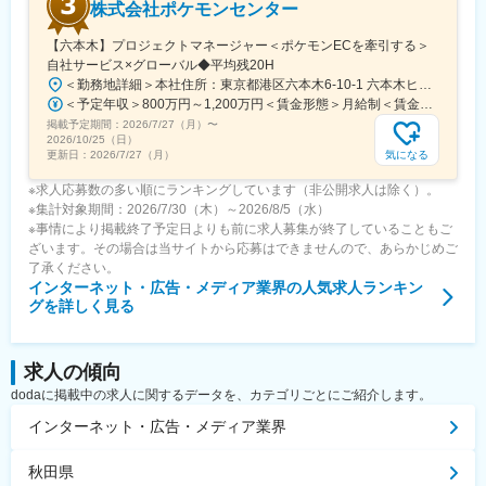
株式会社ポケモンセンター
可能。
【六本木】プロジェクトマネージャー＜ポケモンECを牽引する＞
自社サービス×グローバル◆平均残20H
変更の範囲：会社の定める業務
＜勤務地詳細＞本社住所：東京都港区六本木6-10-1 六本木ヒルズ森タワー47F受動喫煙対策：屋内全面禁煙変更の範囲：会社の定める事業所（リモートワーク含む）
＜予定年収＞800万円～1,200万円＜賃金形態＞月給制＜賃金内訳＞月額（基本給）：598,822円～837,000円固定残業手当/月：109,011円～163,480円（固定残業時間25時間0分/月）超過した時間外労働の残業手当は追加支給＜月給＞707,833円～1,000,480円（一律手当を含む）＜昇給有無＞有＜残業手当＞有賃金はあくまでも目安の金額であり、選考を通じて上下する可能性があります。月給(月額)は固定手当を含めた表記です。
掲載予定期間：
2026/7/27（月）
〜
2026/10/25（日）
気になる
更新日：
2026/7/27（月）
※求人応募数の多い順にランキングしています（非公開求人は除く）。
※集計対象期間：2026/7/30（木）～2026/8/5（水）
※事情により掲載終了予定日よりも前に求人募集が終了していることもご
ざいます。その場合は当サイトから応募はできませんので、あらかじめご
了承ください。
インターネット・広告・メディア業界
の人気求人ランキン
グを詳しく見る
求人の傾向
dodaに掲載中の求人に関するデータを、カテゴリごとにご紹介します。
インターネット・広告・メディア業界
秋田県