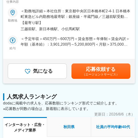
仕事内容
・生成AI：Claude/Claude code/Gemini/ChatGPT
▼参考ブログ：
＜勤務地詳細＞本社住所：東京都中央区日本橋本町2-4-1 日本橋本
・仕事内容や働き方について
＜魅力＞
町東急ビル内勤務地最寄駅：銀座線・半蔵門線／三越前駅受動喫
https://quo-digital.hatenablog.com/entry/2026/05/25/173622
勤務地
■働き方
煙対策：屋内全面禁煙変更の範囲：会社の定める事業所（リモー
【最寄り駅】
・Terraform未経験の運用エンジニアが、Claude Codeを活用して
フルリモート・裁量労働制のため、状況に合わせて調整しながら
トワーク含む）
三越前駅、新日本橋駅、小伝馬町駅
インフラ構築した話
勤務頂けます。子育て中の方も活躍しており、お子様のお迎えな
https://quo-digital.hatenablog.com/entry/2026/02/05/144740
ど中抜けも可能です。
＜予定年収＞450万円～600万円＜賃金形態＞年俸制＜賃金内訳＞
年額（基本給）：3,901,200円～5,200,800円＜月額＞375,000円
■職務内容
給与
■フルサイクルで裁量を持てる
～500,000円（12分割）（一律手当を含む）＜昇給有無＞有＜残
デジタルギフト「QUOカードPay」の運用エンジニアとして、監
「エンジニアは顧客（利用者）の課題を解決する存在である」と
業手当＞有＜給与補足＞固定残業手当：月20時間分（49,900円～
視・障害対応から運用設計・自動化まで一貫してお任せします。
いう考え方を大切にしています。
66,600円）を支給。勤務形態と残業実態：裁量労働制のため固定
上記に加え、改善提案や新規開発に伴う運用設計など主体的に推
要件定義～設計・実装・デプロイ・監視・運用まで一貫して担当
残業時間を超過した分の追加支給はありませんが、実際の残業は
応募依頼する
進し、開発・インフラ・QA・UI/UX等の他チームと連携して業務
気になる
でき、ビジネス側と直接やり取りして最適解を提案・実行できま
平均月10時間程度となっています。休日・深夜手当：土日や夜間
（エージェントサービス）
効率改善を図っていただきます。
す。
に勤務が発生した場合は、別途手当を支給します。賃金はあくま
でも目安の金額であり、選考を通じて上下する可能性がありま
■業務内容例
■実践的な開発体制と高速改善サイクル
す。月給(月額)は固定手当を含めた表記です。
・ログやリソースの監視、監視設定最適化
2週間のスクラムを採用。短いフィードバックループで、ユーザー
人気求人ランキング
・障害対応の1次対応のアウトソース
のフィードバックを早くプロダクトに反映することを意識してい
dodaに掲載中の求人を、応募数順にランキング形式でご紹介します。
・運用設計
ます。
※応募数が同数の場合は、新着順に表示しています。
・システム連携先や社内他部署からの問い合わせ対応
・データ出力
更新日：
2026/8/6（木）
■組織体制や進め方に関する記事はこちら
・ライブラリ/フレームワークのアップデート対応
https://quo-digital.hatenablog.com/entry/2025/03/27/173757
インターネット・広告・
秋田県
社員の平均年齢40代
メディア業界
■夜間・休日対応
変更の範囲：会社の定める業務
アラート検知はMSPにアウトソースしており定常的な夜勤はあり