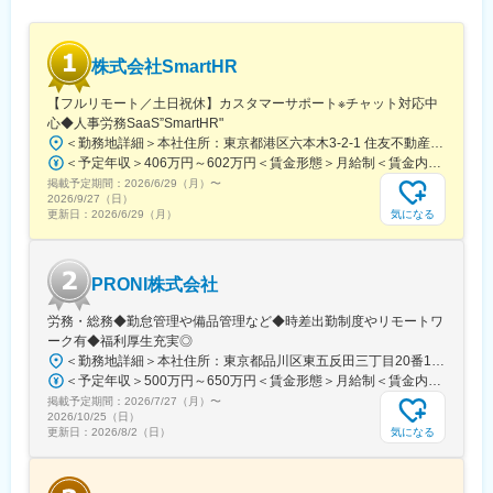
ません。
※土日・夜間のオンコール対応は5名のメンバーで回しておりま
す。各月対応する順番が定められていて、1番目に担当している方
株式会社SmartHR
が対応できない場合は2番目以降のメンバーへ連絡が行く体制を取
っています。
【フルリモート／土日祝休】カスタマーサポート※チャット対応中
※前年度の夜間・休日対応は年間19件。
心◆人事労務SaaS”SmartHR"
＜勤務地詳細＞本社住所：東京都港区六本木3-2-1 住友不動産六本木グランドタワー勤務地最寄駅：東京メトロ南北線／六本木一丁目駅受動喫煙対策：屋内全面禁煙変更の範囲：会社の定める事業所（リモートワーク含む）
■システム環境
＜予定年収＞406万円～602万円＜賃金形態＞月給制＜賃金内訳＞月額（基本給）：212,480円～315,200円その他固定手当/月：5,000円固定残業手当/月：77,520円～114,800円（固定残業時間45時間0分/月）超過した時間外労働の残業手当は追加支給＜月給＞295,000円～435,000円（一律手当を含む）＜昇給有無＞有＜残業手当＞有賃金はあくまでも目安の金額であり、選考を通じて上下する可能性があります。月給(月額)は固定手当を含めた表記です。
・DB：Aurora PostgreSQL
掲載予定期間：
2026/6/29（月）
〜
・インフラ：AWS
2026/9/27（日）
気になる
更新日：
2026/6/29（月）
■利用ツール
・監視：Datadog /Sentry
・ドキュメント管理：Google Workspace /Microsoft 365
PRONI株式会社
・プロジェクト管理：Backlog /Jira
・コミュニケーション：Slack
労務・総務◆勤怠管理や備品管理など◆時差出勤制度やリモートワ
・生成AI：Claude/Gemini/ChatGPT
ーク有◆福利厚生充実◎
・パスワードマネージャー：1Password
＜勤務地詳細＞本社住所：東京都品川区東五反田三丁目20番14号 住友不動産高輪パークタワー12F・18F勤務地最寄駅：JR線・都営浅草線・東急池上線／五反田駅受動喫煙対策：屋内喫煙可能場所あり変更の範囲：会社の定める事業所（リモートワーク含む）
＜予定年収＞500万円～650万円＜賃金形態＞月給制＜賃金内訳＞月額（基本給）：317,771円～413,102円固定残業手当/月：98,896円～128,565円（固定残業時間40時間0分/月）超過した時間外労働の残業手当は追加支給＜月給＞416,667円～541,667円（一律手当を含む）＜昇給有無＞有＜残業手当＞有＜給与補足＞経験・スキルに応じて決定成果に応じた個人賞与制度あり（半期ごと）賃金はあくまでも目安の金額であり、選考を通じて上下する可能性があります。月給(月額)は固定手当を含めた表記です。
■組織構成
掲載予定期間：
2026/7/27（月）
〜
エンジニア、デザイナー合わせて42名程が在籍。運用チームは現
2026/10/25（日）
在7名が在籍。
気になる
更新日：
2026/8/2（日）
■働き方
フルリモート・裁量労働制で、状況に合わせて調整しながら勤務