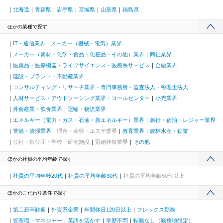
北海道
青森県
岩手県
宮城県
山形県
福島県
ほかの業種で探す
IT・通信業界
メーカー（機械・電気）業界
メーカー（素材・化学・食品・化粧品・その他）業界
商社業界
医薬品・医療機器・ライフサイエンス・医療系サービス
金融業界
建設・プラント・不動産業界
コンサルティング・リサーチ業界・専門事務所・監査法人・税理士法人
人材サービス・アウトソーシング業界・コールセンター
小売業界
外食産業・飲食業界
運輸・物流業界
エネルギー（電力・ガス・石油・新エネルギー）業界
旅行・宿泊・レジャー業界
警備・清掃業界
理容・美容・エステ業界
教育業界
農林水産・鉱業
公社・官公庁・学校・研究施設
冠婚葬祭業界
その他
ほかの社員の平均年齢で探す
社員の平均年齢20代
社員の平均年齢30代
社員の平均年齢50代以上
ほかのこだわり条件で探す
第二新卒歓迎
外資系企業
年間休日120日以上
フレックス勤務
管理職・マネジャー
英語を活かす
学歴不問
転勤なし（勤務地限定）