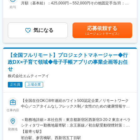
駅、花畑駅、原爆資料館駅、中佐世保駅、通町筋駅、加治屋町
見を得られるオンライン医局”として拡大中。
月額（基本給）：425,000円～552,000円その他固定手当/月：
駅、牧志駅、市役所前駅(北海道)、勾当台公園駅、宮城野通駅、宇
給与
10,000円固定残業手当/月：153,000円～197,600円（固定残業時
都宮駅東口駅、秩父駅、千葉中央駅、東海神駅、神保町駅、湯島
■具体的な業務内容
間45時間0分/月）超過した時間外労働の残業手当は追加支給＜月
駅、小伝馬町駅、仲御徒町駅、奥沢駅、立川南駅、秋葉原駅、日
・プロダクトのビジョンと戦略の策定・推進
給＞588,000円～759,600円（一律手当を含む）＜昇給有無＞有＜
ノ出町駅、横浜駅、桜木町駅、桜橋駅(富山県)、福井駅、新浜松
・市場・競合・ユーザー分析
残業手当＞有＜給与補足＞固定手当として、在宅勤務手当(月1万
応募依頼する
駅、新豊橋駅、栄駅(愛知県)、大津駅、丸太町駅(京都市営)、四ツ
・新サービス、新機能の企画、要件定義、仕様策定
気になる
円)がございます。賃金はあくまでも目安の金額であり、選考を通
（エージェントサービス）
橋駅、大阪梅田駅(阪神線)、神戸三宮駅(阪急・神戸高速)、田町駅
※最近の新機能例：診断RPG
じて上下する可能性があります。月給(月額)は固定手当を含めた表
(岡山県)、松川町駅、本通駅、瓦町駅、南堀端駅、デンテツターミ
・既存サービス、企画の運用・改善
記です。
ナルビル前駅、平和通駅、大橋駅(長崎県)、佐世保駅、九品寺交差
・開発チーム（エンジニア、デザイナー等）との連携とディレク
点駅、甲東中学校前駅、県庁前駅(沖縄県)
ション
【全国フルリモート】プロジェクトマネージャー◆行
・KPIの設定と進捗管理、データに基づいた改善策の立案と実行
政DX×子育て領域◆母子手帳アプリの事業企画等お任
・ロードマップの作成と管理
せ
・部門間（経営層、営業、マーケティング等）の調整
※ご本人の意向および試用期間中の業務状況などを踏まえて適材適
株式会社エムティーアイ
所を判断していきます。
正社員
上場企業
※少数精鋭で実力主義、かつ積極性・協力性・スピードを重んじる
組織です。
早期にチームリードをお任せするケースもあります。
【全国在住OK◎8年連続ホワイト500認定企業／リモートワーク
中心／コアタイムなしフレックス制／女性のための健康情報サイ
■組織体制※製薬事業部
仕事内容
ト「ルナルナ」などを提供】
ディレクター、UXUIデザイナー、エンジニア（バックエンド、フ
※本ポジションは、株式会社エムティーアイにて採用後、グループ
ロントエンド、インフラ、AI各種在籍。業務委託・外注含む）で
＜勤務地詳細＞本社住所：東京都新宿区西新宿3-20-2 東京オペラ
会社である母子モ株式会社（母子手帳アプリ「母子モ」を運営）
プロダクトチームを組成。現PdMは業務委託で活躍されており、
シティタワー勤務地最寄駅：京王新線／初台駅受動喫煙対策：屋
へ在籍出向となります。
勤務地
今回は正社員のプロダクトマネージャーとして中心的な役割をお
内全面禁煙変更の範囲：会社の定める事業所（リモートワーク含
【最寄り駅】
任せいたします。
む）
初台駅、参宮橋駅、西新宿五丁目駅