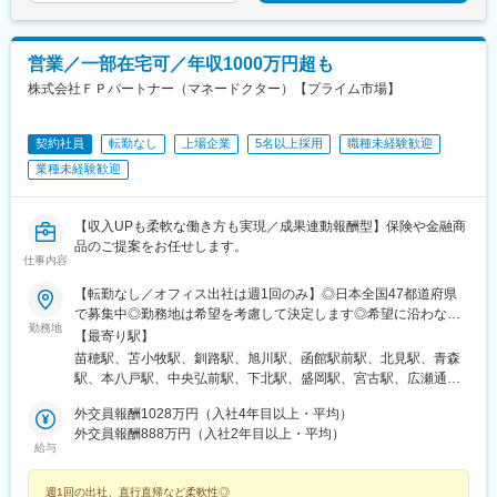
高校駅、敦賀駅、西岐阜駅、高山駅、多治見駅、新静岡駅、富士
駅、第一通り駅、駅前駅、久屋大通駅、尾張一宮駅、津新町駅、
近鉄四日市駅、草津駅(滋賀県)、彦根駅、島ノ関駅、烏丸御池駅、
本町駅、北新地駅、旧居留地・大丸前駅、貿易センター駅、姫路
営業／一部在宅可／年収1000万円超も
駅、手柄駅、新大宮駅、和歌山市駅、鳥取駅、松江駅、電鉄出雲
株式会社ＦＰパートナー（マネードクター）【プライム市場】
市駅、岡山駅前駅、銀山町駅、福山駅、袋町駅、新山口駅、徳山
駅、徳島駅、阿南駅、片原町駅(香川県)、松山市駅、丸亀駅、はり
まや橋駅、博多駅、小倉駅(福岡県)、東比恵駅、通谷駅、西鉄久留
契約社員
転勤なし
上場企業
5名以上採用
職種未経験歓迎
米駅、佐賀駅、平和公園駅、佐世保中央駅、水道町駅、大分駅、
業種未経験歓迎
中津駅(大分県)、宮崎駅、高見馬場駅、隼人駅、美栄橋駅、バスセ
ンター前駅、函館駅、弘前駅、青葉通一番町駅、愛宕橋駅、長井
駅、駅東公園前駅、前橋駅、西武秩父駅、栄町駅(千葉県)、成田
【収入UPも柔軟な働き方も実現／成果連動報酬型】保険や金融商
駅、京成船橋駅、九段下駅、上野広小路駅、馬喰横山駅、九品仏
品のご提案をお任せします。
駅、立川北駅、八王子駅、神田駅(東京都)、石川町駅、関内駅、新
仕事内容
高島駅、大庭駅、新富町駅(富山県)、福井城址大名町駅、遠州病院
【転勤なし／オフィス出社は週1回のみ】◎日本全国47都道府県
駅、駅前大通駅、栄町駅(愛知県)、あすなろう四日市駅、石場駅、
で募集中◎勤務地は希望を考慮して決定します◎希望に沿わない
京都市役所前駅、心斎橋駅、東梅田駅、元町駅(兵庫県)、三宮・花
勤務地
転勤はありません＜本社＞■東京都台東区浅草橋1-1-8 FP浅草橋ビ
【最寄り駅】
時計前駅、山陽姫路駅、岡山駅、稲荷町駅(広島県)、中電前駅、眉
ル・JR中央・総武線『浅草橋駅』西口出口より徒歩約2分・都営
苗穂駅、苫小牧駅、釧路駅、旭川駅、函館駅前駅、北見駅、青森
山ロープウェイ山麓駅、高松築港駅、堀詰駅、西小倉駅、東中間
地下鉄浅草線『浅草橋駅』A2出口より徒歩約3分・JR総武線快速
駅、本八戸駅、中央弘前駅、下北駅、盛岡駅、宮古駅、広瀬通
駅、花畑駅、原爆資料館駅、中佐世保駅、通町筋駅、加治屋町
『馬喰町駅』C3出口より徒歩約6分※受動喫煙防止対策（屋内全面
駅、新田駅(宮城県)、五橋駅、秋田駅、能代駅、羽後本荘駅、山形
駅、牧志駅、市役所前駅(北海道)、勾当台公園駅、宮城野通駅、宇
禁煙）▼勤務地の詳細は以下をご確認ください
外交員報酬1028万円（入社4年目以上・平均）
駅、南長井駅、さくらんぼ東根駅、郡山駅(福島県)、いわき駅、福
都宮駅東口駅、秩父駅、千葉中央駅、東海神駅、神保町駅、湯島
外交員報酬888万円（入社2年目以上・平均）
島駅(福島県)、小見川駅、つくば駅、偕楽園駅、東宿郷駅、小山
駅、小伝馬町駅、仲御徒町駅、奥沢駅、立川南駅、秋葉原駅、日
給与
駅、西那須野駅、高崎駅、中央前橋駅、太田駅(群馬県)、大宮駅
ノ出町駅、横浜駅、桜木町駅、桜橋駅(富山県)、福井駅、新浜松
(埼玉県)、川越駅、御花畑駅、南浦和駅、東松山駅、深谷駅、葭川
駅、新豊橋駅、栄駅(愛知県)、大津駅、丸太町駅(京都市営)、四ツ
週1回の出社、直行直帰など柔軟性◎