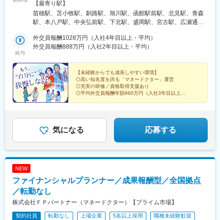
山ロープウェイ山麓駅、高松築港駅、堀詰駅、西小倉駅、東中間
転勤はありません＜本社＞■東京都台東区浅草橋1-1-8 FP浅草橋ビ
【最寄り駅】
駅、花畑駅、原爆資料館駅、中佐世保駅、通町筋駅、加治屋町
ル・JR中央・総武線『浅草橋駅』西口出口より徒歩約2分・都営
苗穂駅、苫小牧駅、釧路駅、旭川駅、函館駅前駅、北見駅、青森
駅、牧志駅、市役所前駅(北海道)、勾当台公園駅、宮城野通駅、宇
地下鉄浅草線『浅草橋駅』A2出口より徒歩約3分・JR総武線快速
駅、本八戸駅、中央弘前駅、下北駅、盛岡駅、宮古駅、広瀬通
都宮駅東口駅、秩父駅、千葉中央駅、東海神駅、神保町駅、湯島
『馬喰町駅』C3出口より徒歩約6分※受動喫煙防止対策（屋内全面
駅、新田駅(宮城県)、五橋駅、秋田駅、能代駅、羽後本荘駅、山形
駅、小伝馬町駅、仲御徒町駅、奥沢駅、立川南駅、秋葉原駅、日
禁煙）▼勤務地の詳細は以下をご確認ください
外交員報酬1028万円（入社4年目以上・平均）
駅、南長井駅、さくらんぼ東根駅、郡山駅(福島県)、いわき駅、福
ノ出町駅、横浜駅、桜木町駅、桜橋駅(富山県)、福井駅、新浜松
外交員報酬888万円（入社2年目以上・平均）
島駅(福島県)、小見川駅、つくば駅、偕楽園駅、東宿郷駅、小山
給与
駅、新豊橋駅、栄駅(愛知県)、大津駅、丸太町駅(京都市営)、四ツ
駅、西那須野駅、高崎駅、中央前橋駅、太田駅(群馬県)、大宮駅
橋駅、大阪梅田駅(阪神線)、神戸三宮駅(阪急・神戸高速)、田町駅
(埼玉県)、川越駅、御花畑駅、南浦和駅、東松山駅、深谷駅、葭川
(岡山県)、松川町駅、本通駅、瓦町駅、南堀端駅、デンテツターミ
【未経験からでも成長しやすい環境】
公園駅、京成成田駅、海浜幕張駅、船橋駅、柏駅、水道橋駅、末
◎高い知名度を誇る「マネードクター」運営
ナルビル前駅、平和通駅、大橋駅(長崎県)、佐世保駅、九品寺交差
広町駅(東京都)、馬喰町駅、吉祥寺駅、町田駅、自由が丘駅、立川
◎充実の研修／資格取得支援あり
点駅、甲東中学校前駅、県庁前駅(沖縄県)
駅、京王八王子駅、岩本町駅、日本大通り駅、伊勢佐木長者町
◎平均外交員報酬年額960万円（入社3年目以上）
◎テレアポ・飛び込みなし（アポを自動振分）
駅、藤沢駅、平塚駅、沼津駅、高島町駅、馬車道駅、みなとみら
◎残業月2.8時間／土日休み／一部リモートあり
い駅、新潟駅、長岡駅、西新発田駅、春日山駅、甲府駅、市役所
前駅(長野県)、信濃荒井駅、電気ビル前駅、北鉄金沢駅、仁愛女子
高校駅、敦賀駅、西岐阜駅、高山駅、多治見駅、新静岡駅、富士
気になる
応募する
駅、第一通り駅、駅前駅、久屋大通駅、尾張一宮駅、津新町駅、
近鉄四日市駅、草津駅(滋賀県)、彦根駅、島ノ関駅、烏丸御池駅、
本町駅、北新地駅、旧居留地・大丸前駅、貿易センター駅、姫路
駅、手柄駅、新大宮駅、和歌山市駅、鳥取駅、松江駅、電鉄出雲
NEW
市駅、岡山駅前駅、銀山町駅、福山駅、袋町駅、新山口駅、徳山
ファイナンシャルプランナー／成果報酬型／全国拠点
駅、徳島駅、阿南駅、片原町駅(香川県)、松山市駅、丸亀駅、はり
まや橋駅、博多駅、小倉駅(福岡県)、東比恵駅、通谷駅、西鉄久留
／転勤なし
米駅、佐賀駅、平和公園駅、佐世保中央駅、水道町駅、大分駅、
株式会社ＦＰパートナー（マネードクター）【プライム市場】
中津駅(大分県)、宮崎駅、高見馬場駅、隼人駅、美栄橋駅、バスセ
契約社員
転勤なし
上場企業
5名以上採用
職種未経験歓迎
ンター前駅、函館駅、弘前駅、青葉通一番町駅、愛宕橋駅、長井