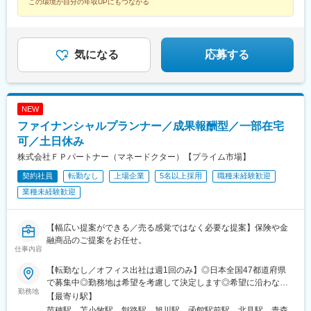
この環境が自分の年収UPにもつながる
ナルビル前駅、平和通駅、大橋駅(長崎県)、佐世保駅、九品寺交差
広町駅(東京都)、馬喰町駅、吉祥寺駅、町田駅、自由が丘駅、立川
点駅、甲東中学校前駅、県庁前駅(沖縄県)
駅、京王八王子駅、岩本町駅、日本大通り駅、伊勢佐木長者町
駅、藤沢駅、平塚駅、沼津駅、高島町駅、馬車道駅、みなとみら
い駅、新潟駅、長岡駅、西新発田駅、春日山駅、甲府駅、市役所
気になる
応募する
前駅(長野県)、信濃荒井駅、電気ビル前駅、北鉄金沢駅、仁愛女子
高校駅、敦賀駅、西岐阜駅、高山駅、多治見駅、新静岡駅、富士
駅、第一通り駅、駅前駅、久屋大通駅、尾張一宮駅、津新町駅、
近鉄四日市駅、草津駅(滋賀県)、彦根駅、島ノ関駅、烏丸御池駅、
本町駅、北新地駅、旧居留地・大丸前駅、貿易センター駅、姫路
NEW
駅、手柄駅、新大宮駅、和歌山市駅、鳥取駅、松江駅、電鉄出雲
ファイナンシャルプランナー／成果報酬型／一部在宅
市駅、岡山駅前駅、銀山町駅、福山駅、袋町駅、新山口駅、徳山
可／土日休み
駅、徳島駅、阿南駅、片原町駅(香川県)、松山市駅、丸亀駅、はり
株式会社ＦＰパートナー（マネードクター）【プライム市場】
まや橋駅、博多駅、小倉駅(福岡県)、東比恵駅、通谷駅、西鉄久留
米駅、佐賀駅、平和公園駅、佐世保中央駅、水道町駅、大分駅、
契約社員
転勤なし
上場企業
5名以上採用
職種未経験歓迎
中津駅(大分県)、宮崎駅、高見馬場駅、隼人駅、美栄橋駅、バスセ
業種未経験歓迎
ンター前駅、函館駅、弘前駅、青葉通一番町駅、愛宕橋駅、長井
駅、駅東公園前駅、前橋駅、西武秩父駅、栄町駅(千葉県)、成田
駅、京成船橋駅、九段下駅、上野広小路駅、馬喰横山駅、九品仏
【幅広い提案ができる／売る感覚ではなく必要な提案】保険や金
駅、立川北駅、八王子駅、神田駅(東京都)、石川町駅、関内駅、新
融商品のご提案をお任せ。
高島駅、大庭駅、新富町駅(富山県)、福井城址大名町駅、遠州病院
仕事内容
駅、駅前大通駅、栄町駅(愛知県)、あすなろう四日市駅、石場駅、
【転勤なし／オフィス出社は週1回のみ】◎日本全国47都道府県
京都市役所前駅、心斎橋駅、東梅田駅、元町駅(兵庫県)、三宮・花
で募集中◎勤務地は希望を考慮して決定します◎希望に沿わない
時計前駅、山陽姫路駅、岡山駅、稲荷町駅(広島県)、中電前駅、眉
勤務地
転勤はありません＜本社＞■東京都台東区浅草橋1-1-8 FP浅草橋ビ
山ロープウェイ山麓駅、高松築港駅、堀詰駅、西小倉駅、東中間
【最寄り駅】
ル・JR中央・総武線『浅草橋駅』西口出口より徒歩約2分・都営
駅、花畑駅、原爆資料館駅、中佐世保駅、通町筋駅、加治屋町
苗穂駅、苫小牧駅、釧路駅、旭川駅、函館駅前駅、北見駅、青森