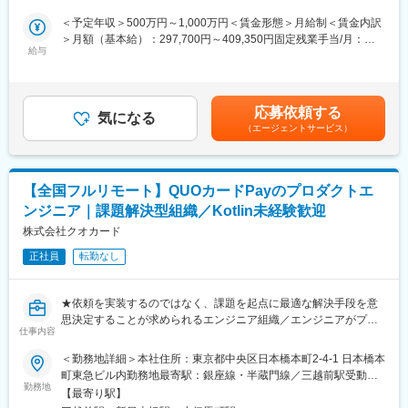
■業務内容：
※医療業界経験者も居りますので、業界知識は不問です。
現在は母子手帳アプリ「母子モ」をベースとして子育てDXサービ
＜予定年収＞500万円～1,000万円＜賃金形態＞月給制＜賃金内訳
スの導入に注力しております。
■働き方
＞月額（基本給）：297,700円～409,350円固定残業手当/月：
母子手帳アプリ「母子モ」を起点に、自治体の提供する子育て事
給与
残業時間は10～20時間程とワークライフバランスを整えやすい環
59,540円～81,870円（固定残業時間24時間0分/月）超過した時間
業のデジタル化を推進することで、住民の利便性向上と、自治体
境です。
外労働の残業手当は追加支給＜月給＞357,240円～491,220円（一
業務の効率化に貢献します。
全国フルリモート制を導入しており、場所を縛られず拡大中の自
律手当を含む）＜昇給有無＞有＜残業手当＞有＜給与補足＞（1）
全国への拡販増加に伴い、メンバーを増員募集いたします。
社サービスに携わりたい方にお勧めです。
700万～1,000万円想定（2）500万～700万想定※ご経験・能力な
応募依頼する
気になる
四半期に一回程度の対面で会うキックオフの機会もご用意してお
どを考慮のうえ決定します※上記は年収500～699万円の場合の詳
（エージェントサービス）
▼主な役割・業務内容
ります。
細※700万円以上は管理監督者採用となり残業手当なし＜700万円
（1）子育てDXサービスの事業企画（プロジェクトマネージャ
～1000万円の場合＞基本給：463,600円～660,100円■賞与：年2
ー、プロダクトオーナー）
変更の範囲：会社の定める業務
回賃金はあくまでも目安の金額であり、選考を通じて上下する可
（2）子育てDXサービスの企画担当
能性があります。月給(月額)は固定手当を含めた表記です。
【全国フルリモート】QUOカードPayのプロダクトエ
ンジニア｜課題解決型組織／Kotlin未経験歓迎
■プロジェクト一例：
◎東京都 次世代ウェルネスソリューション構築支援事業
株式会社クオカード
https://www.mti.co.jp/?p=27063
正社員
転勤なし
◎北九州市 母子モ子育てＤＸによる妊娠、出産、子育て分野のデ
ジタル・トランスフォーメーションの推進に関する連携協定
https://www.mti.co.jp/?p=31283
★依頼を実装するのではなく、課題を起点に最適な解決手段を意
◎厚生労働省 乳幼児の定期予防接種の予診票の電子化に向けた調
思決定することが求められるエンジニア組織／エンジニアがプロ
査
仕事内容
ダクトのグロースを牽引★
【SES・SIer出身の方も歓迎／フルサイクルで裁量〇／内製プロ
＜勤務地詳細＞本社住所：東京都中央区日本橋本町2-4-1 日本橋本
■魅力：
ダクトでの成長実感と影響力／AWS・Claude等／2週間スクラム
町東急ビル内勤務地最寄駅：銀座線・半蔵門線／三越前駅受動喫
自治体や中央省庁（内閣官房・厚労省・総務省等）と仕事をする
／15分ルール】
勤務地
煙対策：屋内全面禁煙変更の範囲：会社の定める事業所（リモー
チャンスがあり、民間向けサービスとは違った価値観を経験で
【最寄り駅】