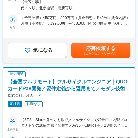
面禁煙変更の範囲：会社の定める事業所（リモートワーク含む）
■システム環境
【最寄り駅】
■業務内容：
・DB：Aurora PostgreSQL
代々木駅、北参道駅、南新宿駅
医師という専門性の高いユーザーに向き合い、プロダクト・マー
・インフラ：AWS
ケティング・ブランディングまで横断的に関わることができま
＜予定年収＞450万円～800万円＜賃金形態＞月給制＜賃金内訳＞
す。PM・開発ディレクター・エンジニアと連携しながら、UI/UX
月額（基本給）：299,000円～488,000円その他固定手当/月：
■利用ツール
にとどまらず、メール・広告・紙媒体まで、ユーザー体験を一貫
給与
10,000円固定残業手当/月：108,700円～175,100円（固定残業時
・監視：Datadog /Sentry
して設計できる裁量のあるポジションです。中長期にわたる弊社
間45時間0分/月）超過した時間外労働の残業手当は追加支給＜月
・ドキュメント管理：Google Workspace /Microsoft 365
が運営する医師向けWebサービス・アプリのブランディングも担
給＞417,700円～673,100円（一律手当を含む）＜昇給有無＞有＜
・プロジェクト管理：Backlog /Jira
っていただきたいと考えています。
残業手当＞有＜給与補足＞■上記「その他固定手当」：在宅勤務手
・コミュニケーション：Slack
応募依頼する
気になる
当賃金はあくまでも目安の金額であり、選考を通じて上下する可
・生成AI：Claude/Gemini/ChatGPT
（エージェントサービス）
■具体的には：
能性があります。月給(月額)は固定手当を含めた表記です。
・パスワードマネージャー：1Password
・医師向けWebサービス・サイト・アプリに関するUI/UXデザイ
ン
■組織構成
・サイト内に掲載される広告LPのデザイン
エンジニア、デザイナー合わせて42名程が在籍。運用チームは現
締切間近
・HTMLメールや広告バナー・SNS画像などWEBマーケティング
在7名が在籍。
【全国フルリモート】フルサイクルエンジニア｜QUO
に必要なデザイン
・学会で配るチラシやリーフレット・会員獲得のためのダイレク
カードPay開発／要件定義から運用まで／モダン技術
■働き方
トメールのデザイン
株式会社クオカード
フルリモート・裁量労働制で、状況に合わせて調整しながら勤務
可能。
正社員
転勤なし
■働き方
残業時間は10～20時間程とワークライフバランスを整えやすい環
境です。
変更の範囲：会社の定める業務
【SES・SIer出身の方も歓迎／フルサイクルで裁量〇／内製プロ
全国フルリモート制を導入しており、場所を縛られず拡大中の自
ダクトでの成長実感と影響力／AWS・Claude等／2週間スクラム
社サービスに携わりたい方にお勧めです。
仕事内容
／15分ルール／脱社内外注】
四半期に一回程度の対面で会うキックオフの機会もご用意してお
ります。