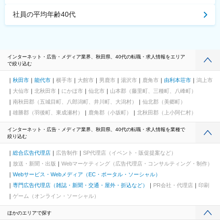
社員の平均年齢40代
インターネット・広告・メディア業界、秋田県、40代の転職・求人情報をエリア
で絞り込む
秋田市
能代市
横手市
大館市
男鹿市
湯沢市
鹿角市
由利本荘市
潟上市
大仙市
北秋田市
にかほ市
仙北市
山本郡（藤里町、三種町、八峰町）
南秋田郡（五城目町、八郎潟町、井川町、大潟村）
仙北郡（美郷町）
雄勝郡（羽後町、東成瀬村）
鹿角郡（小坂町）
北秋田郡（上小阿仁村）
インターネット・広告・メディア業界、秋田県、40代の転職・求人情報を業種で
絞り込む
総合広告代理店
広告制作
SP代理店（イベント・販促提案など）
放送・新聞・出版
Webマーケティング（広告代理店・コンサルティング・制作）
Webサービス・Webメディア（EC・ポータル・ソーシャル）
専門広告代理店（雑誌・新聞・交通・屋外・折込など）
PR会社・代理店
印刷
ゲーム（オンライン・ソーシャル）
ほかのエリアで探す