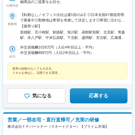
駅、京成船橋駅、九段下駅、上野広小路駅、馬喰横山駅、九品仏
融商品のご提案をお任せ。
駅、立川北駅、八王子駅、神田駅(東京都)、石川町駅、関内駅、新
仕事内容
高島駅、大庭駅、新富町駅(富山県)、福井城址大名町駅、遠州病院
【転勤なし／オフィス出社は週1回のみ】◎日本全国47都道府県
駅、駅前大通駅、栄町駅(愛知県)、あすなろう四日市駅、石場駅、
で募集中◎勤務地は希望を考慮して決定します◎希望に沿わない
京都市役所前駅、心斎橋駅、東梅田駅、元町駅(兵庫県)、三宮・花
勤務地
転勤はありません＜本社＞■東京都台東区浅草橋1-1-8 FP浅草橋ビ
【最寄り駅】
時計前駅、山陽姫路駅、岡山駅、稲荷町駅(広島県)、中電前駅、眉
ル・JR中央・総武線『浅草橋駅』西口出口より徒歩約2分・都営
苗穂駅、苫小牧駅、釧路駅、旭川駅、函館駅前駅、北見駅、青森
山ロープウェイ山麓駅、高松築港駅、堀詰駅、西小倉駅、東中間
地下鉄浅草線『浅草橋駅』A2出口より徒歩約3分・JR総武線快速
駅、本八戸駅、中央弘前駅、下北駅、盛岡駅、宮古駅、広瀬通
駅、花畑駅、原爆資料館駅、中佐世保駅、通町筋駅、加治屋町
『馬喰町駅』C3出口より徒歩約6分※受動喫煙防止対策（屋内全面
駅、新田駅(宮城県)、五橋駅、秋田駅、能代駅、羽後本荘駅、山形
駅、牧志駅、市役所前駅(北海道)、勾当台公園駅、宮城野通駅、宇
禁煙）▼勤務地の詳細は以下をご確認ください
外交員報酬1028万円（入社4年目以上・平均）
駅、南長井駅、さくらんぼ東根駅、郡山駅(福島県)、いわき駅、福
都宮駅東口駅、秩父駅、千葉中央駅、東海神駅、神保町駅、湯島
外交員報酬888万円（入社2年目以上・平均）
島駅(福島県)、小見川駅、つくば駅、偕楽園駅、東宿郷駅、小山
駅、小伝馬町駅、仲御徒町駅、奥沢駅、立川南駅、秋葉原駅、日
給与
駅、西那須野駅、高崎駅、中央前橋駅、太田駅(群馬県)、大宮駅
ノ出町駅、横浜駅、桜木町駅、桜橋駅(富山県)、福井駅、新浜松
(埼玉県)、川越駅、御花畑駅、南浦和駅、東松山駅、深谷駅、葭川
駅、新豊橋駅、栄駅(愛知県)、大津駅、丸太町駅(京都市営)、四ツ
業界の経験がなくても大丈夫。
公園駅、京成成田駅、海浜幕張駅、船橋駅、柏駅、水道橋駅、末
橋駅、大阪梅田駅(阪神線)、神戸三宮駅(阪急・神戸高速)、田町駅
スキルを伸ばし、活躍できる環境。
広町駅(東京都)、馬喰町駅、吉祥寺駅、町田駅、自由が丘駅、立川
(岡山県)、松川町駅、本通駅、瓦町駅、南堀端駅、デンテツターミ
駅、京王八王子駅、岩本町駅、日本大通り駅、伊勢佐木長者町
ナルビル前駅、平和通駅、大橋駅(長崎県)、佐世保駅、九品寺交差
駅、藤沢駅、平塚駅、沼津駅、高島町駅、馬車道駅、みなとみら
点駅、甲東中学校前駅、県庁前駅(沖縄県)
い駅、新潟駅、長岡駅、西新発田駅、春日山駅、甲府駅、市役所
気になる
応募する
前駅(長野県)、信濃荒井駅、電気ビル前駅、北鉄金沢駅、仁愛女子
高校駅、敦賀駅、西岐阜駅、高山駅、多治見駅、新静岡駅、富士
駅、第一通り駅、駅前駅、久屋大通駅、尾張一宮駅、津新町駅、
近鉄四日市駅、草津駅(滋賀県)、彦根駅、島ノ関駅、烏丸御池駅、
本町駅、北新地駅、旧居留地・大丸前駅、貿易センター駅、姫路
営業／一部在宅・直行直帰可／充実の研修
駅、手柄駅、新大宮駅、和歌山市駅、鳥取駅、松江駅、電鉄出雲
株式会社ＦＰパートナー（マネードクター）【プライム市場】
市駅、岡山駅前駅、銀山町駅、福山駅、袋町駅、新山口駅、徳山