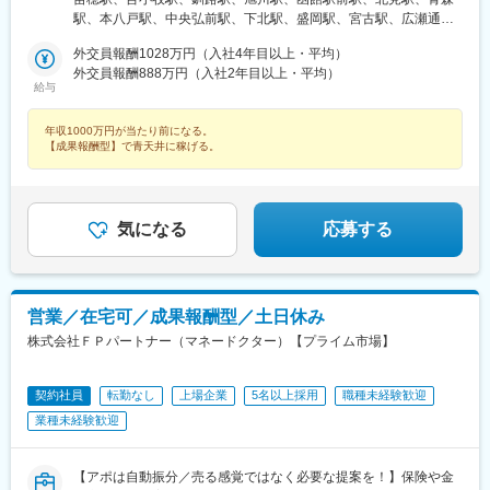
地下鉄浅草線『浅草橋駅』A2出口より徒歩約3分・JR総武線快速
駅、牧志駅、市役所前駅(北海道)、勾当台公園駅、宮城野通駅、宇
駅、本八戸駅、中央弘前駅、下北駅、盛岡駅、宮古駅、広瀬通
『馬喰町駅』C3出口より徒歩約6分※受動喫煙防止対策（屋内全面
都宮駅東口駅、秩父駅、千葉中央駅、東海神駅、神保町駅、湯島
駅、新田駅(宮城県)、五橋駅、秋田駅、能代駅、羽後本荘駅、山形
禁煙）▼勤務地の詳細は以下をご確認ください
外交員報酬1028万円（入社4年目以上・平均）
駅、小伝馬町駅、仲御徒町駅、奥沢駅、立川南駅、秋葉原駅、日
駅、南長井駅、さくらんぼ東根駅、郡山駅(福島県)、いわき駅、福
外交員報酬888万円（入社2年目以上・平均）
ノ出町駅、横浜駅、桜木町駅、桜橋駅(富山県)、福井駅、新浜松
島駅(福島県)、小見川駅、つくば駅、偕楽園駅、東宿郷駅、小山
給与
駅、新豊橋駅、栄駅(愛知県)、大津駅、丸太町駅(京都市営)、四ツ
駅、西那須野駅、高崎駅、中央前橋駅、太田駅(群馬県)、大宮駅
橋駅、大阪梅田駅(阪神線)、神戸三宮駅(阪急・神戸高速)、田町駅
(埼玉県)、川越駅、御花畑駅、南浦和駅、東松山駅、深谷駅、葭川
年収1000万円が当たり前になる。
(岡山県)、松川町駅、本通駅、瓦町駅、南堀端駅、デンテツターミ
公園駅、京成成田駅、海浜幕張駅、船橋駅、柏駅、水道橋駅、末
【成果報酬型】で青天井に稼げる。
ナルビル前駅、平和通駅、大橋駅(長崎県)、佐世保駅、九品寺交差
広町駅(東京都)、馬喰町駅、吉祥寺駅、町田駅、自由が丘駅、立川
点駅、甲東中学校前駅、県庁前駅(沖縄県)
駅、京王八王子駅、岩本町駅、日本大通り駅、伊勢佐木長者町
駅、藤沢駅、平塚駅、沼津駅、高島町駅、馬車道駅、みなとみら
い駅、新潟駅、長岡駅、西新発田駅、春日山駅、甲府駅、市役所
気になる
応募する
前駅(長野県)、信濃荒井駅、電気ビル前駅、北鉄金沢駅、仁愛女子
高校駅、敦賀駅、西岐阜駅、高山駅、多治見駅、新静岡駅、富士
駅、第一通り駅、駅前駅、久屋大通駅、尾張一宮駅、津新町駅、
近鉄四日市駅、草津駅(滋賀県)、彦根駅、島ノ関駅、烏丸御池駅、
本町駅、北新地駅、旧居留地・大丸前駅、貿易センター駅、姫路
営業／在宅可／成果報酬型／土日休み
駅、手柄駅、新大宮駅、和歌山市駅、鳥取駅、松江駅、電鉄出雲
株式会社ＦＰパートナー（マネードクター）【プライム市場】
市駅、岡山駅前駅、銀山町駅、福山駅、袋町駅、新山口駅、徳山
駅、徳島駅、阿南駅、片原町駅(香川県)、松山市駅、丸亀駅、はり
まや橋駅、博多駅、小倉駅(福岡県)、東比恵駅、通谷駅、西鉄久留
契約社員
転勤なし
上場企業
5名以上採用
職種未経験歓迎
米駅、佐賀駅、平和公園駅、佐世保中央駅、水道町駅、大分駅、
業種未経験歓迎
中津駅(大分県)、宮崎駅、高見馬場駅、隼人駅、美栄橋駅、バスセ
ンター前駅、函館駅、弘前駅、青葉通一番町駅、愛宕橋駅、長井
駅、駅東公園前駅、前橋駅、西武秩父駅、栄町駅(千葉県)、成田
【アポは自動振分／売る感覚ではなく必要な提案を！】保険や金