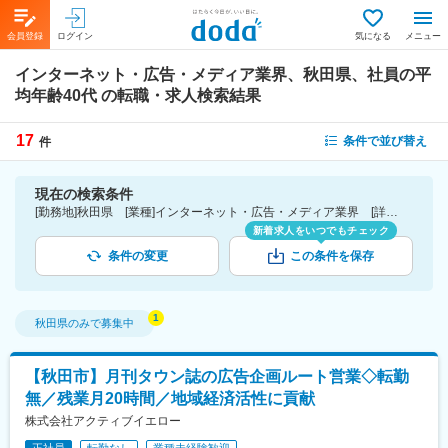
会員登録
ログイン
気になる
メニュー
インターネット・広告・メディア業界、秋田県、社員の平
均年齢40代
の転職・求人検索結果
17
条件で並び替え
件
現在の検索条件
[勤務地]秋田県 [業種]インターネット・広告・メディア業界 [詳細条件](社員の平均年齢)40代
新着求人をいつでもチェック
条件の変更
この条件を保存
秋田県
のみで募集中
【秋田市】月刊タウン誌の広告企画ルート営業◇転勤
無／残業月20時間／地域経済活性に貢献
株式会社アクティブイエロー