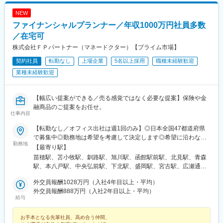
近鉄四日市駅、草津駅(滋賀県)、彦根駅、島ノ関駅、烏丸御池駅、
本町駅、北新地駅、旧居留地・大丸前駅、貿易センター駅、姫路
NEW
駅、手柄駅、新大宮駅、和歌山市駅、鳥取駅、松江駅、電鉄出雲
ファイナンシャルプランナー／年収1000万円社員多数
市駅、岡山駅前駅、銀山町駅、福山駅、袋町駅、新山口駅、徳山
／在宅可
駅、徳島駅、阿南駅、片原町駅(香川県)、松山市駅、丸亀駅、はり
株式会社ＦＰパートナー（マネードクター）【プライム市場】
まや橋駅、博多駅、小倉駅(福岡県)、東比恵駅、通谷駅、西鉄久留
米駅、佐賀駅、平和公園駅、佐世保中央駅、水道町駅、大分駅、
契約社員
転勤なし
上場企業
5名以上採用
職種未経験歓迎
中津駅(大分県)、宮崎駅、高見馬場駅、隼人駅、美栄橋駅、バスセ
業種未経験歓迎
ンター前駅、函館駅、弘前駅、青葉通一番町駅、愛宕橋駅、長井
駅、駅東公園前駅、前橋駅、西武秩父駅、栄町駅(千葉県)、成田
駅、京成船橋駅、九段下駅、上野広小路駅、馬喰横山駅、九品仏
【幅広い提案ができる／売る感覚ではなく必要な提案】保険や金
駅、立川北駅、八王子駅、神田駅(東京都)、石川町駅、関内駅、新
融商品のご提案をお任せ。
高島駅、大庭駅、新富町駅(富山県)、福井城址大名町駅、遠州病院
仕事内容
駅、駅前大通駅、栄町駅(愛知県)、あすなろう四日市駅、石場駅、
【転勤なし／オフィス出社は週1回のみ】◎日本全国47都道府県
京都市役所前駅、心斎橋駅、東梅田駅、元町駅(兵庫県)、三宮・花
で募集中◎勤務地は希望を考慮して決定します◎希望に沿わない
時計前駅、山陽姫路駅、岡山駅、稲荷町駅(広島県)、中電前駅、眉
勤務地
転勤はありません＜本社＞■東京都台東区浅草橋1-1-8 FP浅草橋ビ
山ロープウェイ山麓駅、高松築港駅、堀詰駅、西小倉駅、東中間
【最寄り駅】
ル・JR中央・総武線『浅草橋駅』西口出口より徒歩約2分・都営
駅、花畑駅、原爆資料館駅、中佐世保駅、通町筋駅、加治屋町
苗穂駅、苫小牧駅、釧路駅、旭川駅、函館駅前駅、北見駅、青森
地下鉄浅草線『浅草橋駅』A2出口より徒歩約3分・JR総武線快速
駅、牧志駅、市役所前駅(北海道)、勾当台公園駅、宮城野通駅、宇
駅、本八戸駅、中央弘前駅、下北駅、盛岡駅、宮古駅、広瀬通
『馬喰町駅』C3出口より徒歩約6分※受動喫煙防止対策（屋内全面
都宮駅東口駅、秩父駅、千葉中央駅、東海神駅、神保町駅、湯島
駅、新田駅(宮城県)、五橋駅、秋田駅、能代駅、羽後本荘駅、山形
禁煙）▼勤務地の詳細は以下をご確認ください
外交員報酬1028万円（入社4年目以上・平均）
駅、小伝馬町駅、仲御徒町駅、奥沢駅、立川南駅、秋葉原駅、日
駅、南長井駅、さくらんぼ東根駅、郡山駅(福島県)、いわき駅、福
外交員報酬888万円（入社2年目以上・平均）
ノ出町駅、横浜駅、桜木町駅、桜橋駅(富山県)、福井駅、新浜松
島駅(福島県)、小見川駅、つくば駅、偕楽園駅、東宿郷駅、小山
給与
駅、新豊橋駅、栄駅(愛知県)、大津駅、丸太町駅(京都市営)、四ツ
駅、西那須野駅、高崎駅、中央前橋駅、太田駅(群馬県)、大宮駅
橋駅、大阪梅田駅(阪神線)、神戸三宮駅(阪急・神戸高速)、田町駅
(埼玉県)、川越駅、御花畑駅、南浦和駅、東松山駅、深谷駅、葭川
お手本となる先輩社員、高め合う仲間、
(岡山県)、松川町駅、本通駅、瓦町駅、南堀端駅、デンテツターミ
公園駅、京成成田駅、海浜幕張駅、船橋駅、柏駅、水道橋駅、末