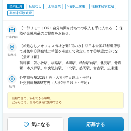
駅、徳島駅、阿南駅、片原町駅(香川県)、松山市駅、丸亀駅、はり
まや橋駅、博多駅、小倉駅(福岡県)、東比恵駅、通谷駅、西鉄久留
契約社員
転勤なし
上場企業
5名以上採用
職種未経験歓迎
米駅、佐賀駅、平和公園駅、佐世保中央駅、水道町駅、大分駅、
業種未経験歓迎
中津駅(大分県)、宮崎駅、高見馬場駅、隼人駅、美栄橋駅、バスセ
ンター前駅、函館駅、弘前駅、青葉通一番町駅、愛宕橋駅、長井
駅、駅東公園前駅、前橋駅、西武秩父駅、栄町駅(千葉県)、成田
【一部リモートOK！自分時間を持ちつつ収入も手に入れる！】保
駅、京成船橋駅、九段下駅、上野広小路駅、馬喰横山駅、九品仏
険や金融商品のご提案をお任せ。
駅、立川北駅、八王子駅、神田駅(東京都)、石川町駅、関内駅、新
仕事内容
高島駅、大庭駅、新富町駅(富山県)、福井城址大名町駅、遠州病院
【転勤なし／オフィス出社は週1回のみ】◎日本全国47都道府県
駅、駅前大通駅、栄町駅(愛知県)、あすなろう四日市駅、石場駅、
で募集中◎勤務地は希望を考慮して決定します◎希望に沿わない
京都市役所前駅、心斎橋駅、東梅田駅、元町駅(兵庫県)、三宮・花
勤務地
転勤はありません＜本社＞■東京都台東区浅草橋1-1-8 FP浅草橋ビ
【最寄り駅】
時計前駅、山陽姫路駅、岡山駅、稲荷町駅(広島県)、中電前駅、眉
ル・JR中央・総武線『浅草橋駅』西口出口より徒歩約2分・都営
苗穂駅、苫小牧駅、釧路駅、旭川駅、函館駅前駅、北見駅、青森
山ロープウェイ山麓駅、高松築港駅、堀詰駅、西小倉駅、東中間
地下鉄浅草線『浅草橋駅』A2出口より徒歩約3分・JR総武線快速
駅、本八戸駅、中央弘前駅、下北駅、盛岡駅、宮古駅、広瀬通
駅、花畑駅、原爆資料館駅、中佐世保駅、通町筋駅、加治屋町
『馬喰町駅』C3出口より徒歩約6分※受動喫煙防止対策（屋内全面
駅、新田駅(宮城県)、五橋駅、秋田駅、能代駅、羽後本荘駅、山形
駅、牧志駅、市役所前駅(北海道)、勾当台公園駅、宮城野通駅、宇
禁煙）▼勤務地の詳細は以下をご確認ください
外交員報酬1028万円（入社4年目以上・平均）
駅、南長井駅、さくらんぼ東根駅、郡山駅(福島県)、いわき駅、福
都宮駅東口駅、秩父駅、千葉中央駅、東海神駅、神保町駅、湯島
外交員報酬888万円（入社2年目以上・平均）
島駅(福島県)、小見川駅、つくば駅、偕楽園駅、東宿郷駅、小山
駅、小伝馬町駅、仲御徒町駅、奥沢駅、立川南駅、秋葉原駅、日
給与
駅、西那須野駅、高崎駅、中央前橋駅、太田駅(群馬県)、大宮駅
ノ出町駅、横浜駅、桜木町駅、桜橋駅(富山県)、福井駅、新浜松
(埼玉県)、川越駅、御花畑駅、南浦和駅、東松山駅、深谷駅、葭川
駅、新豊橋駅、栄駅(愛知県)、大津駅、丸太町駅(京都市営)、四ツ
信頼できて、安心できる環境。
公園駅、京成成田駅、海浜幕張駅、船橋駅、柏駅、水道橋駅、末
橋駅、大阪梅田駅(阪神線)、神戸三宮駅(阪急・神戸高速)、田町駅
だからこそ、自分の成長に集中できる
広町駅(東京都)、馬喰町駅、吉祥寺駅、町田駅、自由が丘駅、立川
(岡山県)、松川町駅、本通駅、瓦町駅、南堀端駅、デンテツターミ
駅、京王八王子駅、岩本町駅、日本大通り駅、伊勢佐木長者町
ナルビル前駅、平和通駅、大橋駅(長崎県)、佐世保駅、九品寺交差
駅、藤沢駅、平塚駅、沼津駅、高島町駅、馬車道駅、みなとみら
点駅、甲東中学校前駅、県庁前駅(沖縄県)
い駅、新潟駅、長岡駅、西新発田駅、春日山駅、甲府駅、市役所
気になる
応募する
前駅(長野県)、信濃荒井駅、電気ビル前駅、北鉄金沢駅、仁愛女子