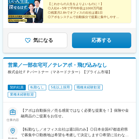
(埼玉県)、川越駅、御花畑駅、南浦和駅、東松山駅、深谷駅、葭川
【これからの人生をよりよいものに！】
橋駅、大阪梅田駅(阪神線)、神戸三宮駅(阪急・神戸高速)、田町駅
公園駅、京成成田駅、海浜幕張駅、船橋駅、柏駅、水道橋駅、末
◎入社4～5年で平均年収は1000万円超
(岡山県)、松川町駅、本通駅、瓦町駅、南堀端駅、デンテツターミ
広町駅(東京都)、馬喰町駅、吉祥寺駅、町田駅、自由が丘駅、立川
◎残業月2.8hでオフィスの出社は週1日
ナルビル前駅、平和通駅、大橋駅(長崎県)、佐世保駅、九品寺交差
駅、京王八王子駅、岩本町駅、日本大通り駅、伊勢佐木長者町
◎アポをシステムで自動振分で提案に集中しやすい
点駅、甲東中学校前駅、県庁前駅(沖縄県)
◎生損保43社と証券会社3社と提携！幅広い提案可
駅、藤沢駅、平塚駅、沼津駅、高島町駅、馬車道駅、みなとみら
（証券商品は外務員登録者限定）
い駅、新潟駅、長岡駅、西新発田駅、春日山駅、甲府駅、市役所
前駅(長野県)、信濃荒井駅、電気ビル前駅、北鉄金沢駅、仁愛女子
高校駅、敦賀駅、西岐阜駅、高山駅、多治見駅、新静岡駅、富士
気になる
応募する
駅、第一通り駅、駅前駅、久屋大通駅、尾張一宮駅、津新町駅、
近鉄四日市駅、草津駅(滋賀県)、彦根駅、島ノ関駅、烏丸御池駅、
本町駅、北新地駅、旧居留地・大丸前駅、貿易センター駅、姫路
駅、手柄駅、新大宮駅、和歌山市駅、鳥取駅、松江駅、電鉄出雲
営業／一部在宅可／テレアポ・飛び込みなし
市駅、岡山駅前駅、銀山町駅、福山駅、袋町駅、新山口駅、徳山
株式会社ＦＰパートナー（マネードクター）【プライム市場】
駅、徳島駅、阿南駅、片原町駅(香川県)、松山市駅、丸亀駅、はり
まや橋駅、博多駅、小倉駅(福岡県)、東比恵駅、通谷駅、西鉄久留
米駅、佐賀駅、平和公園駅、佐世保中央駅、水道町駅、大分駅、
契約社員
転勤なし
5名以上採用
職種未経験歓迎
中津駅(大分県)、宮崎駅、高見馬場駅、隼人駅、美栄橋駅、バスセ
業種未経験歓迎
ンター前駅、函館駅、弘前駅、青葉通一番町駅、愛宕橋駅、長井
駅、駅東公園前駅、前橋駅、西武秩父駅、栄町駅(千葉県)、成田
駅、京成船橋駅、九段下駅、上野広小路駅、馬喰横山駅、九品仏
【アポは自動振分／売る感覚ではなく必要な提案を！】保険や金
駅、立川北駅、八王子駅、神田駅(東京都)、石川町駅、関内駅、新
融商品のご提案をお任せ。
高島駅、大庭駅、新富町駅(富山県)、福井城址大名町駅、遠州病院
仕事内容
駅、駅前大通駅、栄町駅(愛知県)、あすなろう四日市駅、石場駅、
京都市役所前駅、心斎橋駅、東梅田駅、元町駅(兵庫県)、三宮・花
【転勤なし／オフィス出社は週1回のみ】◎日本全国47都道府県
時計前駅、山陽姫路駅、岡山駅、稲荷町駅(広島県)、中電前駅、眉
で募集中◎勤務地は希望を考慮して決定します◎希望に沿わない
勤務地