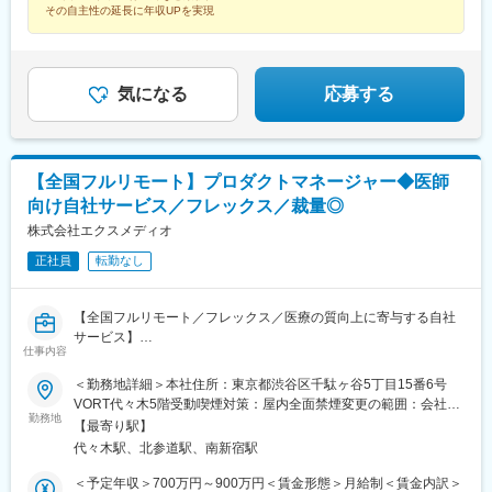
公園駅、京成成田駅、海浜幕張駅、船橋駅、柏駅、水道橋駅、末
橋駅、大阪梅田駅(阪神線)、神戸三宮駅(阪急・神戸高速)、田町駅
その自主性の延長に年収UPを実現
広町駅(東京都)、馬喰町駅、吉祥寺駅、町田駅、自由が丘駅、立川
(岡山県)、松川町駅、本通駅、瓦町駅、南堀端駅、デンテツターミ
駅、京王八王子駅、岩本町駅、日本大通り駅、伊勢佐木長者町
ナルビル前駅、平和通駅、大橋駅(長崎県)、佐世保駅、九品寺交差
駅、藤沢駅、平塚駅、沼津駅、高島町駅、馬車道駅、みなとみら
点駅、甲東中学校前駅、県庁前駅(沖縄県)
い駅、新潟駅、長岡駅、西新発田駅、春日山駅、甲府駅、市役所
気になる
応募する
前駅(長野県)、信濃荒井駅、電気ビル前駅、北鉄金沢駅、仁愛女子
高校駅、敦賀駅、西岐阜駅、高山駅、多治見駅、新静岡駅、富士
駅、第一通り駅、駅前駅、久屋大通駅、尾張一宮駅、津新町駅、
近鉄四日市駅、草津駅(滋賀県)、彦根駅、島ノ関駅、烏丸御池駅、
本町駅、北新地駅、旧居留地・大丸前駅、貿易センター駅、姫路
【全国フルリモート】プロダクトマネージャー◆医師
駅、手柄駅、新大宮駅、和歌山市駅、鳥取駅、松江駅、電鉄出雲
向け自社サービス／フレックス／裁量◎
市駅、岡山駅前駅、銀山町駅、福山駅、袋町駅、新山口駅、徳山
株式会社エクスメディオ
駅、徳島駅、阿南駅、片原町駅(香川県)、松山市駅、丸亀駅、はり
まや橋駅、博多駅、小倉駅(福岡県)、東比恵駅、通谷駅、西鉄久留
正社員
転勤なし
米駅、佐賀駅、平和公園駅、佐世保中央駅、水道町駅、大分駅、
中津駅(大分県)、宮崎駅、高見馬場駅、隼人駅、美栄橋駅、バスセ
ンター前駅、函館駅、弘前駅、青葉通一番町駅、愛宕橋駅、長井
【全国フルリモート／フレックス／医療の質向上に寄与する自社
駅、駅東公園前駅、前橋駅、西武秩父駅、栄町駅(千葉県)、成田
サービス】
仕事内容
駅、京成船橋駅、九段下駅、上野広小路駅、馬喰横山駅、九品仏
駅、立川北駅、八王子駅、神田駅(東京都)、石川町駅、関内駅、新
■担当業務
＜勤務地詳細＞本社住所：東京都渋谷区千駄ヶ谷5丁目15番6号
高島駅、大庭駅、新富町駅(富山県)、福井城址大名町駅、遠州病院
「ヒポクラ」という医師専用のWebサービスのプロダクトマネー
VORT代々木5階受動喫煙対策：屋内全面禁煙変更の範囲：会社の
駅、駅前大通駅、栄町駅(愛知県)、あすなろう四日市駅、石場駅、
ジャーをお任せします。
勤務地
定める事業所（リモートワーク含む）
【最寄り駅】
京都市役所前駅、心斎橋駅、東梅田駅、元町駅(兵庫県)、三宮・花
代々木駅、北参道駅、南新宿駅
時計前駅、山陽姫路駅、岡山駅、稲荷町駅(広島県)、中電前駅、眉
「ヒポクラ」：約75,000人以上の医師が参加する日本最大級の医
山ロープウェイ山麓駅、高松築港駅、堀詰駅、西小倉駅、東中間
師専用SNS。医師が専門外の事象に遭遇した際に他の医師より知
＜予定年収＞700万円～900万円＜賃金形態＞月給制＜賃金内訳＞