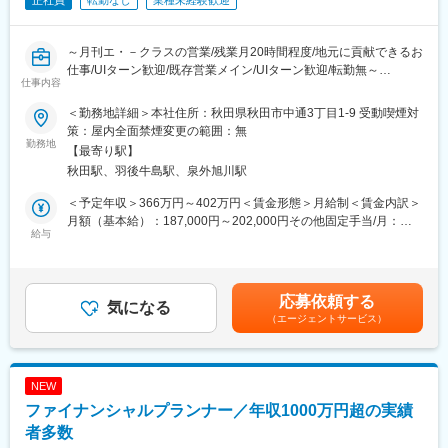
正社員
転勤なし
業種未経験歓迎
～月刊エ・－クラスの営業/残業月20時間程度/地元に貢献できるお
仕事/UIターン歓迎/既存営業メイン/UIターン歓迎/転勤無～
仕事内容
■業務内容：
＜勤務地詳細＞本社住所：秋田県秋田市中通3丁目1-9 受動喫煙対
当社営業として月刊誌媒体及び広告代理店業務全般をご担当いた
策：屋内全面禁煙変更の範囲：無
だきます。
勤務地
【最寄り駅】
秋田駅、羽後牛島駅、泉外旭川駅
■業務の特徴：
主なお客様：飲食店や美容院、自動車ディーラーや不動産会社、
＜予定年収＞366万円～402万円＜賃金形態＞月給制＜賃金内訳＞
医療系の方とのお取引になります。
月額（基本給）：187,000円～202,000円その他固定手当/月：
主な商材：月刊エ・－クラスへ掲載する会社紹介やプロモーショ
給与
53,000円～62,000円固定残業手当/月：60,000円～66,000円（固
ン広告、クーポンページへの広告掲載
定残業時間30時間0分/月）超過した時間外労働の残業手当は追加
担当地域：秋田市をメインに担当いただきます。宿泊を伴う出張
支給＜月給＞300,000円～330,000円（一律手当を含む）＜昇給有
の発生は予定しておりません
無＞有＜残業手当＞有＜給与補足＞■その他固定手当：能力手当
応募依頼する
営業スタイル：メインは既存営業となります。新規営業もござい
気になる
（38,000～47,000円／月）、服務手当（15,000円／月）※上記金
（エージェントサービス）
ますが、当社では既に約7,000社の地域のお客様と何かしらの形で
額の他、営業実績に応じて営業歩合の支給がございます賃金はあ
接点と取っており、会社として全く情報が無いお客様へのアプロ
くまでも目安の金額であり、選考を通じて上下する可能性があり
ーチはほぼ発生いたしません。主に電話と訪問でアポイントの取
ます。月給(月額)は固定手当を含めた表記です。
得やお打合せを実施いただきます。
NEW
業務の範囲：広告掲載のニーズ獲得→取材・撮影・掲載内容の打
ファイナンシャルプランナー／年収1000万円超の実績
合せ→広告原稿のレイティング→入稿まで。広告掲載頂いたお客
様へは月刊誌発行時にお客様への配布も実施いたします。
者多数