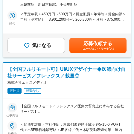
トワーク含む）
・生成AI：Claude/Claude code/Gemini/ChatGPT
三越前駅、新日本橋駅、小伝馬町駅
■職務内容
デジタルギフト「QUOカードPay」の運用エンジニアとして、監
＜予定年収＞450万円～600万円＜賃金形態＞年俸制＜賃金内訳＞
＜魅力＞
視・障害対応から運用設計・自動化まで一貫してお任せします。
年額（基本給）：3,901,200円～5,200,800円＜月額＞375,000円
■働き方
上記に加え、改善提案や新規開発に伴う運用設計など主体的に推
給与
～500,000円（12分割）（一律手当を含む）＜昇給有無＞有＜残
フルリモート・裁量労働制のため、状況に合わせて調整しながら
進し、開発・インフラ・QA・UI/UX等の他チームと連携して業務
業手当＞有＜給与補足＞固定残業手当：月20時間分（49,900円～
勤務頂けます。子育て中の方も活躍しており、お子様のお迎えな
効率改善を図っていただきます。
66,600円）を支給。勤務形態と残業実態：裁量労働制のため固定
ど中抜けも可能です。
残業時間を超過した分の追加支給はありませんが、実際の残業は
応募依頼する
■業務内容例
気になる
平均月10時間程度となっています。休日・深夜手当：土日や夜間
■フルサイクルで裁量を持てる
（エージェントサービス）
・ログやリソースの監視、監視設定最適化
に勤務が発生した場合は、別途手当を支給します。賃金はあくま
「エンジニアは顧客（利用者）の課題を解決する存在である」と
・障害対応の1次対応のアウトソース
でも目安の金額であり、選考を通じて上下する可能性がありま
いう考え方を大切にしています。
・運用設計
す。月給(月額)は固定手当を含めた表記です。
要件定義～設計・実装・デプロイ・監視・運用まで一貫して担当
・システム連携先や社内他部署からの問い合わせ対応
でき、ビジネス側と直接やり取りして最適解を提案・実行できま
【全国フルリモート可】UI/UXデザイナー◆医師向け自
・データ出力
す。
社サービス／フレックス／裁量◎
・ライブラリ/フレームワークのアップデート対応
株式会社エクスメディオ
■実践的な開発体制と高速改善サイクル
■夜間・休日対応
2週間のスクラムを採用。短いフィードバックループで、ユーザー
正社員
転勤なし
アラート検知はMSPにアウトソースしており定常的な夜勤はあり
のフィードバックを早くプロダクトに反映することを意識してい
ません。
ます。
※土日・夜間のオンコール対応は5名のメンバーで回しておりま
【全国フルリモート／フレックス／医療の質向上に寄与する自社
す。各月対応する順番が定められていて、1番目に担当している方
変更の範囲：会社の定める業務
サービス】
が対応できない場合は2番目以降のメンバーへ連絡が行く体制を取
仕事内容
っています。
医師専用Webサービス・アプリを運営する当社にて、「ヒポク
＜勤務地詳細＞本社住所：東京都渋谷区千駄ヶ谷5-15-6 VORT
※前年度の夜間・休日対応は年間19件。
ラ」のUI/UXデザイナーをお任せします。
代々木5F勤務地最寄駅：JR各線／代々木駅受動喫煙対策：屋内全
勤務地