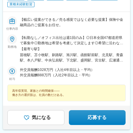
駅、駅東公園前駅、前橋駅、西武秩父駅、栄町駅(千葉県)、成田
業種未経験歓迎
駅、京成船橋駅、九段下駅、上野広小路駅、馬喰横山駅、九品仏
駅、立川北駅、八王子駅、神田駅(東京都)、石川町駅、関内駅、新
高島駅、大庭駅、新富町駅(富山県)、福井城址大名町駅、遠州病院
【幅広い提案ができる／売る感覚ではなく必要な提案】保険や金
駅、駅前大通駅、栄町駅(愛知県)、あすなろう四日市駅、石場駅、
融商品のご提案をお任せ。
仕事内容
京都市役所前駅、心斎橋駅、東梅田駅、元町駅(兵庫県)、三宮・花
時計前駅、山陽姫路駅、岡山駅、稲荷町駅(広島県)、中電前駅、眉
【転勤なし／オフィス出社は週1回のみ】◎日本全国47都道府県
山ロープウェイ山麓駅、高松築港駅、堀詰駅、西小倉駅、東中間
で募集中◎勤務地は希望を考慮して決定します◎希望に沿わない
駅、花畑駅、原爆資料館駅、中佐世保駅、通町筋駅、加治屋町
勤務地
転勤はありません＜本社＞■東京都台東区浅草橋1-1-8 FP浅草橋ビ
【最寄り駅】
駅、牧志駅、市役所前駅(北海道)、勾当台公園駅、宮城野通駅、宇
ル・JR中央・総武線『浅草橋駅』西口出口より徒歩約2分・都営
苗穂駅、苫小牧駅、釧路駅、旭川駅、函館駅前駅、北見駅、青森
都宮駅東口駅、秩父駅、千葉中央駅、東海神駅、神保町駅、湯島
地下鉄浅草線『浅草橋駅』A2出口より徒歩約3分・JR総武線快速
駅、本八戸駅、中央弘前駅、下北駅、盛岡駅、宮古駅、広瀬通
駅、小伝馬町駅、仲御徒町駅、奥沢駅、立川南駅、秋葉原駅、日
『馬喰町駅』C3出口より徒歩約6分※受動喫煙防止対策（屋内全面
駅、新田駅(宮城県)、五橋駅、秋田駅、能代駅、羽後本荘駅、山形
ノ出町駅、横浜駅、桜木町駅、桜橋駅(富山県)、福井駅、新浜松
禁煙）▼勤務地の詳細は以下をご確認ください
外交員報酬1028万円（入社4年目以上・平均）
駅、南長井駅、さくらんぼ東根駅、郡山駅(福島県)、いわき駅、福
駅、新豊橋駅、栄駅(愛知県)、大津駅、丸太町駅(京都市営)、四ツ
外交員報酬888万円（入社2年目以上・平均）
島駅(福島県)、小見川駅、つくば駅、偕楽園駅、東宿郷駅、小山
橋駅、大阪梅田駅(阪神線)、神戸三宮駅(阪急・神戸高速)、田町駅
給与
駅、西那須野駅、高崎駅、中央前橋駅、太田駅(群馬県)、大宮駅
(岡山県)、松川町駅、本通駅、瓦町駅、南堀端駅、デンテツターミ
(埼玉県)、川越駅、御花畑駅、南浦和駅、東松山駅、深谷駅、葭川
ナルビル前駅、平和通駅、大橋駅(長崎県)、佐世保駅、九品寺交差
高年収実現、家族との時間確保――
公園駅、京成成田駅、海浜幕張駅、船橋駅、柏駅、水道橋駅、末
点駅、甲東中学校前駅、県庁前駅(沖縄県)
働き方の選択肢は、社員の数だけある。
広町駅(東京都)、馬喰町駅、吉祥寺駅、町田駅、自由が丘駅、立川
駅、京王八王子駅、岩本町駅、日本大通り駅、伊勢佐木長者町
駅、藤沢駅、平塚駅、沼津駅、高島町駅、馬車道駅、みなとみら
い駅、新潟駅、長岡駅、西新発田駅、春日山駅、甲府駅、市役所
気になる
応募する
前駅(長野県)、信濃荒井駅、電気ビル前駅、北鉄金沢駅、仁愛女子
高校駅、敦賀駅、西岐阜駅、高山駅、多治見駅、新静岡駅、富士
駅、第一通り駅、駅前駅、久屋大通駅、尾張一宮駅、津新町駅、