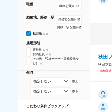
事業
職種
職種を選択
勤務地、路線・駅
勤務地を選択
路線・駅を選択
秋田県
(
92
)
雇用形態
正社員
(
77
)
契約社員
(
13
)
秋田
その他（FCオーナー・業務委託な
ど）
(
4
)
秋田プロ
締切間近
年収
指定しない
以上
指定しない
以下
仕事
こだわり条件ピックアップ
対象