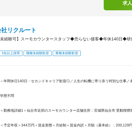
求人
会社リクルート
未経験可】スーモカウンタースタッフ◆売らない接客◆年休140日◆
5名以上採用
職種未経験歓迎
業種未経験歓迎
～年間休日140日・セカンドキャリア歓迎◎／人生の転機に寄り添う特別な仕事／
学歴不問
＜勤務地詳細1＞仙台市近郊のスーモカウンター店舗住所：宮城県仙台市 受動喫煙対
＜予定年収＞344万円＜賃金形態＞月給制＜賃金内訳＞月額（基本給）：200,129円固定残