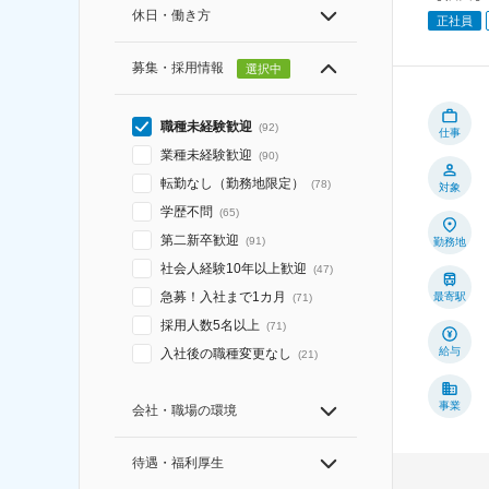
休日・働き方
正社員
募集・採用情報
選択中
職種未経験歓迎
(
92
)
仕事
業種未経験歓迎
(
90
)
転勤なし（勤務地限定）
(
78
)
対象
学歴不問
(
65
)
第二新卒歓迎
(
91
)
勤務地
社会人経験10年以上歓迎
(
47
)
急募！入社まで1カ月
最寄駅
(
71
)
採用人数5名以上
(
71
)
給与
入社後の職種変更なし
(
21
)
事業
会社・職場の環境
待遇・福利厚生