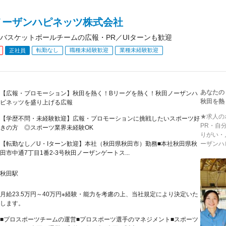
ノーザンハピネッツ株式会社
バスケットボールチームの広報・PR／UIターンも歓迎
転勤なし
職種未経験歓迎
業種未経験歓迎
正社員
あなたの
【広報・プロモーション】秋田を熱く！Bリーグを熱く！秋田ノーザンハ
秋田を熱
ピネッツを盛り上げる広報
★求人の
【学歴不問・未経験歓迎】広報・プロモーションに挑戦したいスポーツ好
PR・自
きの方 ◎スポーツ業界未経験OK
りがい・
【転勤なし／U・Iターン歓迎】本社（秋田県秋田市）勤務■本社秋田県秋
ーザンハピ
田市中通7丁目1番2-3号秋田ノーザンゲートス...
秋田駅
月給23.5万円～40万円※経験・能力を考慮の上、当社規定により決定いた
します。
■プロスポーツチームの運営■プロスポーツ選手のマネジメント■スポーツ