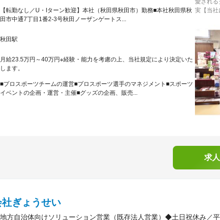
愛される
【転勤なし／U・Iターン歓迎】本社（秋田県秋田市）勤務■本社秋田県秋
実【当社に
田市中通7丁目1番2-3号秋田ノーザンゲートス...
秋田駅
月給23.5万円～40万円※経験・能力を考慮の上、当社規定により決定いた
します。
■プロスポーツチームの運営■プロスポーツ選手のマネジメント■スポーツ
イベントの企画・運営・主催■グッズの企画、販売...
求人
会社ぎょうせい
地方自治体向けソリューション営業（既存法人営業）◆土日祝休み／平