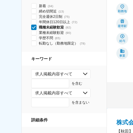
新着
(
34
)
締め切間近
勤務地
(
13
)
完全週休2日制
(
75
)
年間休日120日以上
(
72
)
最寄駅
職種未経験歓迎
(
92
)
業種未経験歓迎
(
90
)
学歴不問
(
65
)
給与
転勤なし（勤務地限定）
(
78
)
事業
キーワード
求人掲載内容すべて
を含む
求人掲載内容すべて
を含まない
詳細条件
株式
【秋田】