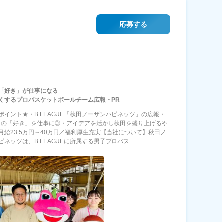
応募する
「好き」が仕事になる
くするプロバスケットボールチーム広報・PR
ポイント★・B.LEAGUE「秋田ノーザンハピネッツ」の広報・
分の「好き」を仕事に◎・アイデアを活かし秋田を盛り上げるや
月給23.5万円～40万円／福利厚生充実【当社について】秋田ノ
ネッツは、B.LEAGUEに所属する男子プロバス...