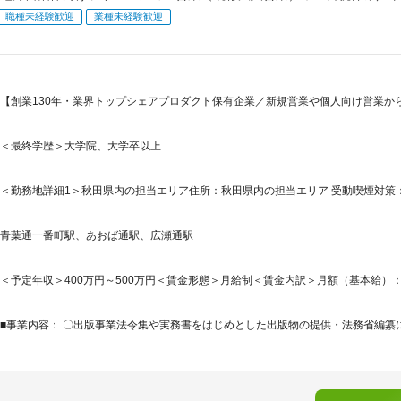
職種未経験歓迎
業種未経験歓迎
【創業130年・業界トップシェアプロダクト保有企業／新規営業や個人向け営業か
＜最終学歴＞大学院、大学卒以上
＜勤務地詳細1＞秋田県内の担当エリア住所：秋田県内の担当エリア 受動喫煙対策：
青葉通一番町駅、あおば通駅、広瀬通駅
＜予定年収＞400万円～500万円＜賃金形態＞月給制＜賃金内訳＞月額（基本給）：230,0
■事業内容： 〇出版事業法令集や実務書をはじめとした出版物の提供・法務省編纂に