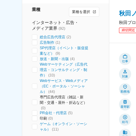
業種
業種を選択
秋田
インターネット・広告・
秋田プロ
メディア業界
(
92
)
締切間近
総合広告代理店
(
2
)
広告制作
(
1
)
SP代理店（イベント・販促提
案など）
(
9
)
放送・新聞・出版
(
4
)
仕事
Webマーケティング（広告代
理店・コンサルティング・制
作）
(
33
)
対象
Webサービス・Webメディア
（EC・ポータル・ソーシャ
ル）
(
44
)
勤務地
専門広告代理店（雑誌・新
聞・交通・屋外・折込など）
最寄駅
(
0
)
PR会社・代理店
(
5
)
印刷
(
0
)
給与
ゲーム（オンライン・ソーシ
ャル）
(
11
)