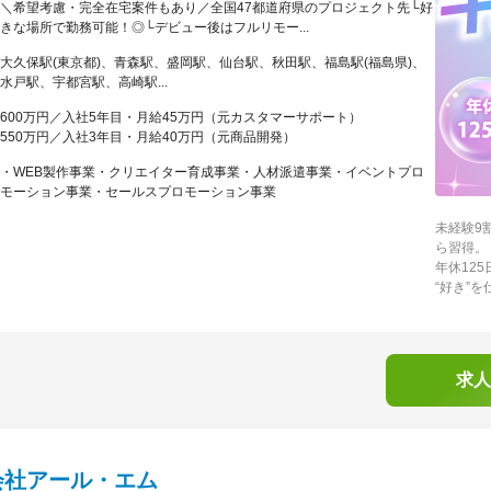
＼希望考慮・完全在宅案件もあり／全国47都道府県のプロジェクト先└好
きな場所で勤務可能！◎└デビュー後はフルリモー...
大久保駅(東京都)、青森駅、盛岡駅、仙台駅、秋田駅、福島駅(福島県)、
水戸駅、宇都宮駅、高崎駅...
600万円／入社5年目・月給45万円（元カスタマーサポート）
550万円／入社3年目・月給40万円（元商品開発）
・WEB製作事業・クリエイター育成事業・人材派遣事業・イベントプロ
モーション事業・セールスプロモーション事業
未経験9
ら習得。
年休12
“好き”
求人
会社アール・エム