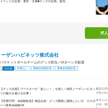
イベントの企画・運営・主催■グッズの企画、販売...
求人
ノーザンハピネッツ株式会社
バスケットボールチームのグッズ担当／UIターン大歓迎
転勤なし
職種未経験歓迎
業種未経験歓迎
正社員
あなたの
【グッズ企画】ブースターの「欲しい！」を形に！秋田ノーザンハピネッ
プロバス
ツの魅力を届ける仕事！
★求人の
【学歴不問・未経験歓迎】商品企画・グッズ開発に挑戦したい方 ◎スポ
企画・開
ーツ業界未経験OK