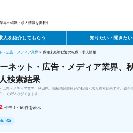
業界の転職・求人情報を掲載中
求人を紹介してもらう
知りたい・聞きたい
ントサービス
転職ノウハウ
ト・広告・メディア業界
職種未経験歓迎の転職・求人情報
ーネット・広告・メディア業界、秋
サービス
データで見る転職
人検索結果
ーエージェントサービス
コラム・インタビュー
・広告・メディア業界、秋田県、職種未経験歓迎の転職・求人検索結果です。総合広
件にて絞込みができます。
転職Q&A
2
件中
1～50
件
を表示
(
2
)
募集中