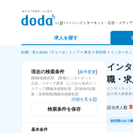
インターネット・広告・メディア
求人を探す
詳細条件から探す
エージェ
転職・求人doda（デューダ）トップ
東北
秋田県
インターネッ
インタ
新着求人から探す
スカウト
[
]
現在の検索条件
条件変更
職・求
[勤務地]秋田県 [業種]インターネット・
求人特集から探す
パートナ
広告・メディア業界 [こだわり条件ピッ
インターネット
クアップ]職種未経験歓迎 [詳細条件](募
左の求人検索条
集・採用情報)職種未経験歓迎
詳細を見る
9
該当求人数
検索条件を保存
秋田県のみで
基本条件