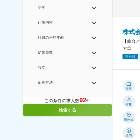
語学
仕事内容
株式
社員の平均年齢
【仙台／
ア◎
従業員数
正社員
設立
応募方法
仕事
92
この条件の求人数
件
対象
検索する
勤務地
給与