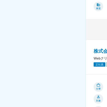
事業
株式
Webク
正社員
仕事
対象