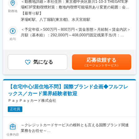
駅、千鳥橋駅、千里中央駅(大阪モノレール)、百舌鳥八幡駅、大阪
＜勤務地詳細＞本社住所：東京都中央区新川1-10-3 THEGATE茅
★Forbes JAPAN「時代を担う新星たち 2026年注目の日本発スタ
天満宮駅、玉造駅、宮之阪駅、新豊橋駅、なんば駅(地下鉄)、なか
場町3F受動喫煙対策：敷地内喫煙可能場所あり変更の範囲：会社
ートアップ100選」に選出
もず駅、祇園駅(福岡県)、西鉄福岡駅、西鉄千早駅、西１５丁目
勤務地
の定める事業所（リモートワーク含む）
【最寄り駅】
駅、新琴似駅、仙台駅(地下鉄)、広瀬通駅、曽根田駅、新さっぽろ
茅場町駅、八丁堀駅(東京都)、水天宮前駅
数億円の資金調達を経た成長フェーズにおいて、パートナーセー
駅、竹橋駅、御成門駅、新桜台駅、梅田駅(地下鉄)、蒲生四丁目
ルスをお任せいたします。
駅、近鉄名古屋駅、天王寺駅前駅、動物園前駅、駅前駅、香椎宮
＜予定年収＞500万円～800万円＜賃金形態＞月給制＜賃金内訳＞
銀行員の育成や同行訪問を通じて中小企業への販売拡大を推進し
前駅、中央区役所前駅、北１２条駅、大通駅
月額（基本給）：292,000円～408,000円固定残業手当/月：
ます。
給与
125,000円～175,000円（固定残業時間45時間0分/月）超過した時
巨大な組織である銀行を動かすダイナミックさがあり、地方銀行
間外労働の残業手当は追加支給＜月給＞417,000円～583,000円
が提案しやすくなるよう、企画的な視点も求められます。
（一律手当を含む）＜昇給有無＞有＜残業手当＞有＜給与補足＞※
出張手当：1泊あたり3,000円支給いたします。賃金はあくまでも
応募依頼する
■業務詳細
気になる
目安の金額であり、選考を通じて上下する可能性があります。月
（エージェントサービス）
（1）金融機関向けOEMサービスの拡販
給(月額)は固定手当を含めた表記です。
・金融機関との関係構築、提案活動
・銀行員との同行営業、販売支援
【在宅中心/居住地不問】国際ブランド企画◆フルフレ
（2）パートナー企業とのアライアンス推進
ックス／カード業界経験者歓迎
・金融機関、HR SaaS企業等と連携した提案機会の創出
・販促施策の企画・実行
ＰａｙＰａｙカード株式会社
正社員
（3）パートナー現場の成果最大化に向けた支援
・営業同行／共同提案による受注率向上支援
・数値改善に向けた施策立案・実行
～クレジットカードサービスの根幹とも言える国際ブランド関連
・勉強会／セミナーの企画・実施
業務をお任せ～
仕事内容