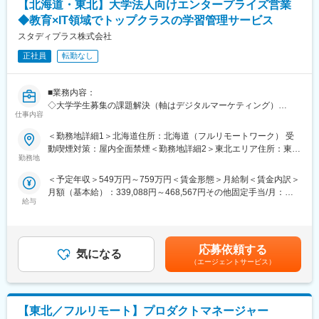
【北海道・東北】大学法人向けエンタープライズ営業
・個人ノルマなし／チームで支える接客体制
■働き方
・満足度97.2％／累計利用者47万件以上の実績あるサービス
◆教育×IT領域でトップクラスの学習管理サービス
・兼業（副業）OK
スタディプラス株式会社
・リモートワーク制度：働き方の選択肢を増やし生産性を向上さ
■働き方
せるため、自宅または会社の指定する就業場所など、働く場所を
・年間休日140日＋指定休5日（実質145日）
正社員
転勤なし
任意で選択することができます。
・未経験入社8割以上（業界知識は入社後に習得可能）・産育休取
得実績ほぼ100％／復帰率100％
変更の範囲：無
■業務内容：
・時短勤務制度あり（小学校6年生まで利用可）
◇大学学生募集の課題解決（軸はデジタルマーケティング）
仕事内容
＜具体的には＞
■業務概要
・Studyplusの広告商品の提案
注文住宅・新築マンションの購入を検討されているお客様に対
＜勤務地詳細1＞北海道住所：北海道（フルリモートワーク） 受
・Studyplusデータを活用したLINE、Google、Insta等の運用型広
し、中立な立場で住宅購入のご相談・整理・ご提案を行う仕事で
動喫煙対策：屋内全面禁煙＜勤務地詳細2＞東北エリア住所：東北
告の提案
す。
勤務地
エリア（フルリモートワーク） 受動喫煙対策：屋内全面禁煙
・Web動画、受験生向けサイトや特設サイト等の制作などの企画
「売る営業」ではなく、お客様の状況・価値観・将来像を丁寧に
＜予定年収＞549万円～759万円＜賃金形態＞月給制＜賃金内訳＞
制作の提案
整理し、最適な住宅会社との出会いをサポートします。
月額（基本給）：339,088円～468,567円その他固定手当/月：
・マーケティングオートメーションサービスの提案
給与
7,948円～10,983円固定残業手当/月：111,264円～153,750円（固
・大学法人の学部新設、改組等の調査案件の提案
■業務詳細
定残業時間42時間0分/月）超過した時間外労働の残業手当は追加
＜お客様対応＞
支給＜月給＞458,300円～633,300円（一律手当を含む）＜昇給有
■業務イメージ：
ご予約の上ご来店されたお客様へのヒアリング
無＞有＜残業手当＞有＜給与補足＞※経験、能力を考慮の上、詳細
◇主に既存顧客への深耕型の営業
住宅購入の目的・希望条件・ご予算の整理
応募依頼する
気になる
は面談に決定致します。■昇給査定：年2回（4月、10月）■その他
＜具体的には＞
住宅購入の進め方のご案内
（エージェントサービス）
固定手当：15時間分の深夜残業手当として支給。※超過分は追加
・担当のクライアント数は約20大学
お客様に合ったハウスメーカー・工務店・新築マンション会社の
支給。賃金はあくまでも目安の金額であり、選考を通じて上下す
・新規/既存の割合：入社時5：5／2年後3：7／3年後2：8
ご紹介
る可能性があります。月給(月額)は固定手当を含めた表記です。
・新規開拓よりも、既存顧客の取引金額を大きくしていく深耕型
【東北／フルリモート】プロダクトマネージャー
の営業
＜クライアント対応＞