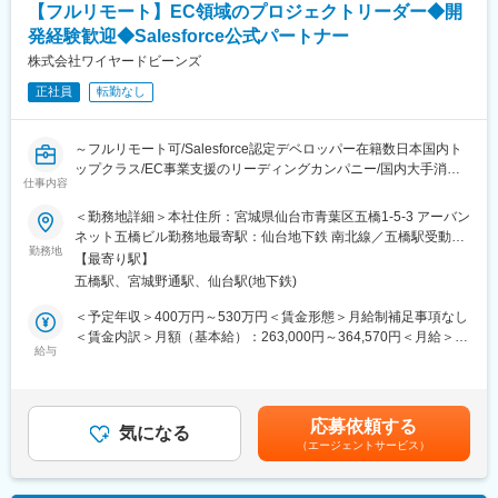
【フルリモート】EC領域のプロジェクトリーダー◆開
に加工して提供
■働き方
発経験歓迎◆Salesforce公式パートナー
・Webログ、広告、CRMなど複数のデータソースを統合し、分析
・兼業（副業）OK
しやすく・高速に動作するデータマートを設計、開発
株式会社ワイヤードビーンズ
・土日や祝日にプラスして、個人で設定できる「フレキシブル休
日」があります（2024年度は14日間。日数は年度によって前後し
正社員
転勤なし
◎データの利便維持と品質管理のためのデータマネジメント
ます）
・TB～PB級のデータのセキュリティやメタデータ管理をするため
・妊娠から復職後、子供の小学校卒業まで柔軟に使える「出産育
のデータマネジメントのスキルが求められる
児休暇」や時短勤務の選択等、育児と仕事の両立支援をする制度
～フルリモート可/Salesforce認定デベロッパー在籍数日本国内ト
・データマートの要件やロジックを考慮したデータテストを実施
があります。また、産前産後休暇、育児休職は法に則った取得が
ップクラス/EC事業支援のリーディングカンパニー/国内大手消費
し、高品質なデータ分析環境を提供する
仕事内容
可能です
財メーカー、海外大手スポーツブランドなどの実績多数～
＜勤務地詳細＞本社住所：宮城県仙台市青葉区五橋1-5-3 アーバン
■働き方
変更の範囲：無
■業務内容：
ネット五橋ビル勤務地最寄駅：仙台地下鉄 南北線／五橋駅受動喫
・副業OK
顧客のECサイト構築全般のプロジェクトマネジメントを担当して
勤務地
煙対策：屋内全面禁煙
・残業：月間の平均残業時間は6時間程度。
【最寄り駅】
いただきます。当社は一次請け企業として、お客様から直接お話
・リモートワーク制度：自宅または会社の指定する就業場所な
五橋駅、宮城野通駅、仙台駅(地下鉄)
を伺い、要件定義から開発、運用まで承っており、PLとして仕事
ど、働く場所を任意で選択することができます。
の幅を広げることが可能です。加えて知名度の高いブランドのEコ
＜予定年収＞400万円～530万円＜賃金形態＞月給制補足事項なし
マースに携われることや、顧客体験価値の最大化を通し、自らの
＜賃金内訳＞月額（基本給）：263,000円～364,570円＜月給＞
■ポジションの魅力：
介在価値を高められる点もやりがいの一つです。
給与
263,000円～364,570円＜昇給有無＞有＜残業手当＞有＜給与補足
◎社会的インパクトの大きいデータに関われる
＞■経験、能力を考慮の上、決定します。■賞与：年2回（6月・12
リクルートグループの大規模サービス群の裏側で、数百万～数千
■詳細：
月）※上記年収はあくまで一例であり、経験やスキルによってこれ
万規模のユーザーデータを扱い、社会に影響を与える意思決定を
・プロジェクトの進捗管理／課題管理
以上のオファーの可能性もございます。賃金はあくまでも目安の
支援できます。
応募依頼する
・クライアントや外部ベンダーとの折衝
気になる
金額であり、選考を通じて上下する可能性があります。月給(月額)
（エージェントサービス）
・課題解決へ向けての企画／提案
は固定手当を含めた表記です。
◎大規模なデータ処理を経験できる
・要件定義、基本設計、ユーザーストーリー等の作成
数億レコード規模のデータを扱い、サービス本体、営業、マー
【変更の範囲：会社の定める業務】