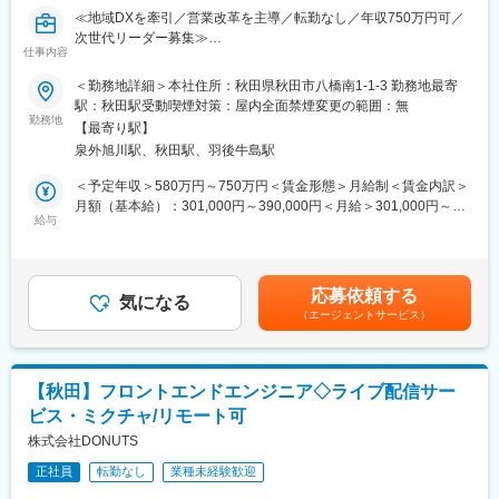
・IDE／統合開発環境：VSCode
≪地域DXを牽引／営業改革を主導／転勤なし／年収750万円可／
・ソースコード管理ツール：BitBucket、GitHub
次世代リーダー募集≫
・その他ツール（案件による）：Microsoft365、Teams、Notion
仕事内容
■この求人のオススメポイント：
・PC端末（お好きなものを選択）：Windows、Mac
・営業経験を活かし、個人成果だけでなく組織づくりや戦略立案
＜勤務地詳細＞本社住所：秋田県秋田市八橋南1-1-3 勤務地最寄
まで挑戦できる環境
■募集背景：
駅：秋田駅受動喫煙対策：屋内全面禁煙変更の範囲：無
・完全週休2日制（土日祝）、年間休日120日、月平均残業15時間
・顧客情報管理（CRM）やマーケティング情報、販売データなど
勤務地
【最寄り駅】
程度で働きやすい環境
をクラウドで一括管理できるデジタルトランスフォーメーション
泉外旭川駅、秋田駅、羽後牛島駅
・放送、通信、データセンター、5G活用など成長事業を展開する
（DX）支援事業を展開しており、地域の人手不足や人口減による
安定企業でキャリアアップ可能
販路縮小など、課題を抱える地方の中小企業にとって急務である
＜予定年収＞580万円～750万円＜賃金形態＞月給制＜賃金内訳＞
DX推進にご協力いただけるプロジェクトリーダーを募集いたしま
月額（基本給）：301,000円～390,000円＜月給＞301,000円～
地域の情報インフラを支える放送・通信事業を展開する当社に
す。上場を目指しているため、社全体としても事業と組織の拡大
給与
390,000円＜昇給有無＞有＜残業手当＞有＜給与補足＞■昇給：あ
て、営業チームを牽引するリーダー業務をお任せいたします。
を図っています。今後の成長を共に楽しみ、組織の一員となって
り■賞与：年2回（前年度実績4ヵ月分）※上記とは別に会社業績・
■職務内容：
牽引してくださる方を求めています。
個人評価に応じて3月に期末賞与を支給の場合もございます賃金は
・営業目標達成に向けた進捗管理および行動管理
あくまでも目安の金額であり、選考を通じて上下する可能性があ
応募依頼する
・マネージャーの補佐および組織運営支援
■社内の雰囲気：
気になる
ります。月給(月額)は固定手当を含めた表記です。
（エージェントサービス）
・営業メンバーの指導育成や同行フォロー
・年々社員が増加しており個性豊かなメンバーが集まっていま
・営業戦略の立案および実行
す。上長・同僚問わず気軽に何でも相談ができる社風があり、
・営業プロセスの改善と仕組み化
1000平米を超える開放的なオフィスには打ち合わせや休憩ができ
プレイヤーとして成果を追うだけでなく、チーム全体の成果最大
るカフェスペースがあります。またスキルアップ勉強会やファミ
【秋田】フロントエンドエンジニア◇ライブ配信サー
化を目指すポジションです。データ分析や改善提案を通じて組織
リーデー、年末の納会、ピザパーティーなど、社員の親睦を深め
ビス・ミクチャ/リモート可
力向上に貢献し、将来的には幹部候補として活躍いただくことを
る機会を創出しています。
期待しています。
株式会社DONUTS
正社員
転勤なし
業種未経験歓迎
■営業組織を変革するリーダーへ：