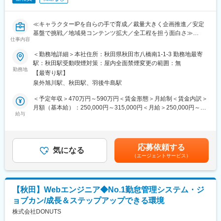
＊ クラウド：AWS/Tencent Cloud
＊ DBサーバー：Amazon Aurora
＊ PC：MacBook
≪キャラクターIPを自らの手で育成／裁量大きく企画推進／安定
＊ 椅子：アーロンチェア
基盤で挑戦／地域発コンテンツ拡大／全工程を担う面白さ≫
仕事内容
■この求人のオススメポイント：
■働く環境：
・自社キャラクターIPを起点に戦略から実行まで一気通貫で関わ
＜勤務地詳細＞本社住所：秋田県秋田市八橋南1-1-3 勤務地最寄
◎サーバーサイドエンジニア：4名
れる裁量の大きさ
駅：秋田駅受動喫煙対策：屋内全面禁煙変更の範囲：無
◎iOSエンジニア：7名
・残業月10時間程度かつ土日祝休みで創造性を発揮し続けられる
勤務地
◎Androidエンジニア：10名
【最寄り駅】
働き方
◎フロントエンジニア：12名
泉外旭川駅、秋田駅、羽後牛島駅
・通信×メディアの安定基盤のもと新規コンテンツ事業へ挑戦でき
◎QAエンジニア：5名
る成長環境
＜予定年収＞470万円～590万円＜賃金形態＞月給制＜賃金内訳＞
エンジニア同士の席も近く、Slackでこまめに連絡を取っているの
月額（基本給）：250,000円～315,000円＜月給＞250,000円～
で、困ったことがあればすぐに確認できる環境が整っています。
地域に根ざした通信・メディア事業を展開する当社にて、自社キ
給与
315,000円＜昇給有無＞有＜残業手当＞有＜給与補足＞■昇給：あ
技術やプロダクト志向の強いエンジニアが集まっています。
ャラクターIPの企画・ライセンス・イベント推進の仕事をお任せ
り■賞与：年2回（前年度実績4ヵ月分）※上記とは別に会社業績・
します。
個人評価に応じて3月に期末賞与を支給の場合もございます賃金は
■社員インタビュー：
■職務内容：
あくまでも目安の金額であり、選考を通じて上下する可能性があ
◎エンジニアのアイデアから生まれたシステム機能もあり、プロ
応募依頼する
・ライセンス営業および契約管理
気になる
ります。月給(月額)は固定手当を含めた表記です。
ダクトを作っている実感が得られる環境です！
（エージェントサービス）
・他社とのコラボレーション企画提案・交渉
◎基本的にはやりたい人がやるという文化もあり、主体的なメン
・グッズ化やタイアップの推進
バーが揃っています。一緒に業務を進めることはとっても刺激に
・プロモーションおよびマーケティング戦略立案
なります。
・イベント企画運営および進行管理
◎タスクを自分で決めていける自主性があるためモチベーション
【秋田】Webエンジニア◆No.1勤怠管理システム・ジ
自社IPの価値最大化に向け、企画から実行まで横断して担いま
を維持できる環境です。
ョブカン/成長＆ステップアップできる環境
す。広告代理店での経験を活かし、部分最適ではなく「キャラク
ターIPの成長」を軸に自由度高く動ける点が特徴です。意思決定
株式会社DONUTS
変更の範囲：会社の定める業務
も早く、施策の反応をダイレクトに実感できます。