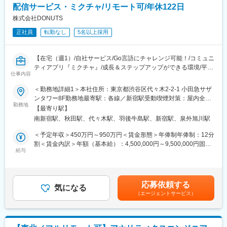
配信サービス・ミクチャ/リモート可/年休122日
のある自治体が対象となるため、比較的営業活動が行いやすい環
境です。
株式会社DONUTS
正社員
転勤なし
5名以上採用
■提供サービスの魅力
・業務効率化システム（自社パッケージソフト）
行政事務の効率化を目的に、地方公共団体の財務、起債、人事・
【在宅（週1）/自社サービス/Go言語にチャレンジ可能！/コミュニ
給与、公営企業会計などの業務用アプリケーションソフトウェア
ティアプリ『ミクチャ』/成長＆ステップアップができる環境/平均
を企画、開発及び販売しています。
仕事内容
月残業時間約10時間/幅広い事業を展開する総合Webサービス企
・自治体業務に詳しい同社であるからこその、自治体向けに特化
業】
＜勤務地詳細1＞本社住所：東京都渋谷区代々木2-2-1 小田急サザ
したシステムであり、トップクラスのシェアを誇るシステムもご
■概要：
ンタワー8F勤務地最寄駅：各線／新宿駅受動喫煙対策：屋内全面
ざいます。
1,800万ユーザーが使うライブ配信アプリ「ミクチャ」のサーバサ
勤務地
禁煙＜勤務地詳細2＞札幌オフィス住所：札幌市中央区大通西13-
【最寄り駅】
イドの開発/運用をご担当いただきます。
4-102 レジディア大通公園301勤務地最寄駅：東西線／西11丁目
■組織構成：
南新宿駅、秋田駅、代々木駅、羽後牛島駅、新宿駅、泉外旭川駅
新規技術の提案がしやすい環境で、技術の幅が広げられます。
駅受動喫煙対策：屋内全面禁煙＜勤務地詳細3＞秋田オフィス住
ソリューション営業部門は全国9支社に拠点があり、各拠点20～
所：秋田県秋田市中通3丁目1‐9 DIAビル秋田 501勤務地最寄駅：
＜予定年収＞450万円～950万円＜賃金形態＞年俸制年俸制：12分
40名程度在籍しております。営業未経験の方も入社されており安
■業務内容：
秋田駅駅受動喫煙対策：屋内全面禁煙変更の範囲：会社の定める
割＜賃金内訳＞年額（基本給）：4,500,000円～9,500,000円固定
心して入社いただける環境です。
APIサーバー，Webサーバーの設計，開発，運用，保守，コードレ
給与
事業所（リモートワーク含む）
残業手当/月：50,134円～105,838円（固定残業時間45時間0分/
ビュー，テストAWS、クラウド環境のサーバ構築，運用
月）超過した時間外労働の残業手当は追加支給＜月額＞425,134
■ポジション魅力：
※挑戦してみたい人が自ら業務を担当する文化です。
円～897,504円（12分割）（一律手当を含む）＜昇給有無＞有＜
◎安定＆ワークライフバランスの良さ：創業129年の老舗企業で
そのため、入社後にGo言語を習得したエンジニアなど、日々スキ
残業手当＞有＜給与補足＞※給与詳細は、前職のご経験とスキルに
安定した経営基盤があり、平均残業時間15時間程度。
応募依頼する
ルアップをするエンジニアたちが切磋琢磨業務を進めています。
気になる
もとづき、決定します。■昇給：年2回（4月、10月）賃金はあく
平均勤続年数20年と長く安定して勤めることができる環境です。
（エージェントサービス）
働き方も自分で判断して進めることができ、基本的に残業はほと
までも目安の金額であり、選考を通じて上下する可能性がありま
◎自治体向けITソリューション領域ではシェアトップクラスの実
んど無い環境ですが、どうしてもというときは申請不要でキリが
す。月給(月額)は固定手当を含めた表記です。
績を誇り、日本全国の自治体に対して課題解決や地域活性、まち
良い所まで業務を片付ける、などもできます。
づくりをサポートする商品やサービス提案をする社会貢献性の高
（エンジニアチームの平均月残業時間：約10時間）