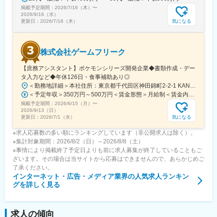
掲載予定期間：
2026/7/16（木）
〜
2026/9/16（水）
気になる
更新日：
2026/7/16（木）
株式会社ゲームフリーク
【庶務アシスタント】ポケモンシリーズ開発企業◆書類作成・デー
タ入力など◆年休126日・食事補助あり◎
＜勤務地詳細＞本社住所：東京都千代田区神田錦町2-2-1 KANDASQUARE受動喫煙対策：屋内全面禁煙変更の範囲：会社の定める事業所
＜予定年収＞350万円～500万円＜賃金形態＞月給制＜賃金内訳＞月額（基本給）：215,000円～307,000円固定残業手当/月：76,700円～110,000円（固定残業時間45時間0分/月）超過した時間外労働の残業手当は追加支給＜月給＞291,700円～417,000円（一律手当を含む）＜昇給有無＞有＜残業手当＞有＜給与補足＞※経験・能力を考慮の上、年齢に関わりなく当社規定により優遇します。賃金はあくまでも目安の金額であり、選考を通じて上下する可能性があります。月給(月額)は固定手当を含めた表記です。
掲載予定期間：
2026/6/15（月）
〜
2026/9/13（日）
気になる
更新日：
2026/7/1（水）
※求人応募数の多い順にランキングしています（非公開求人は除く）。
※集計対象期間：2026/8/2（日）～2026/8/8（土）
※事情により掲載終了予定日よりも前に求人募集が終了していることもご
ざいます。その場合は当サイトから応募はできませんので、あらかじめご
了承ください。
インターネット・広告・メディア業界
の人気求人ランキン
グを詳しく見る
求人の傾向