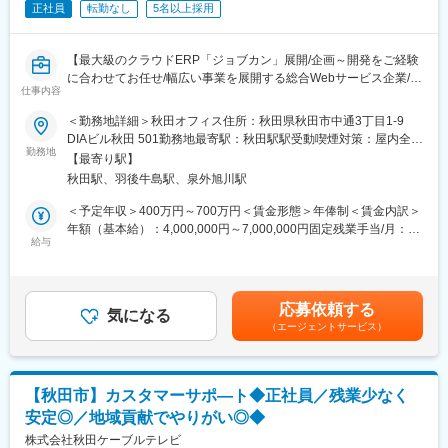
正社員
転勤なし
5名以上採用
■企画だけで終わらない一貫推進の醍醐味：
代理店では分業で裁量が限定されがちですが、当社では戦略から
【最大級のクラウドERP「ジョブカン」展開/企画～開発をご経験
営業、イベント開催まで一連を主導できます。「もっと自分で動
に合わせてお任せ/幅広い事業を展開する総合Webサービス企業/年
かしたい」というもどかしさを解消できます。
仕事内容
休122日】
■募集概要：
＜勤務地詳細＞秋田オフィス住所：秋田県秋田市中通3丁目1‐9
■安定基盤×挑戦環境でキャリアを広げる：
累計導入社数25万社を突破した国内最大級の働き方改革SaaS「ジ
DIAビル秋田 501勤務地最寄駅：秋田駅駅受動喫煙対策：屋内全面
通信インフラを基盤とした安定収益のもと、コンテンツビジネス
ョブカン」のWebエンジニアを募集いたします。これまでの経験
勤務地
禁煙変更の範囲：会社の定める事業所
へ積極投資。将来は新規事業や経営企画に関わる可能性もあり、
【最寄り駅】
を生かすだけでなく、様々な技術や環境に触れながら、事業も自
キャリアを広げられる環境です。
秋田駅、羽後牛島駅、泉外旭川駅
分自身も成長していきましょう！
＜予定年収＞400万円～700万円＜賃金形態＞年俸制＜賃金内訳＞
■地方発でも全国・世界へ広がる可能性：
■具体的な業務内容：
年額（基本給）：4,000,000円～7,000,000円固定残業手当/月：
地域密着でありながら、首都圏事業や外部連携で発信力を強化。
・アプリケーションの企画、設計、開発
給与
85,911円～150,344円（固定残業時間45時間0分/月）超過した時
地方にいながら多様なコラボに挑戦できる点が魅力です。
・コードレビュー、テスト
間外労働の残業手当は追加支給＜月額＞419,244円～733,677円
・営業チームやCSチームの業務を支援するツールの設計、開発
（12分割）（一律手当を含む）＜昇給有無＞有＜残業手当＞有＜
■当社について：
給与補足＞※給与詳細は、前職のご経験とスキルにもとづき、決定
当社は秋田を拠点に放送・通信・データセンター・コンテンツ事
応募依頼する
■主な開発言語／環境：
気になる
します。賃金はあくまでも目安の金額であり、選考を通じて上下
業を展開し、地域の情報インフラを支えています。安定収益を基
（エージェントサービス）
・言語：Ruby、Python、Go、PHP
する可能性があります。月給(月額)は固定手当を含めた表記です。
盤にIP開発や新規事業へ投資している点が強みです。顧客との距
・フレームワーク：Ruby on Rails、Django、Zend Framework、
離の近さによる柔軟な対応力と、パートナー連携による価値創出
Angular
力を兼ね備えています。デジタル化や5G普及を追い風に、通信と
・ライブラリ：React
コンテンツを掛け合わせた新たなビジネスが期待される中、安定
【秋田市】カスタマーサポ―ト◆正社員／残業少なく
・DBサーバー：MySQL
性と成長性を両立した独自ポジションを確立しています。
安定◎／地域貢献でやりがい◎◆
・クラウド：AWS、GCP
・その他ツール：Git、Slack
株式会社秋田ケーブルテレビ