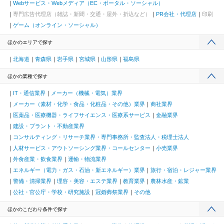
Webサービス・Webメディア（EC・ポータル・ソーシャル）
専門広告代理店（雑誌・新聞・交通・屋外・折込など）
PR会社・代理店
印刷
ゲーム（オンライン・ソーシャル）
ほかのエリアで探す
北海道
青森県
岩手県
宮城県
山形県
福島県
ほかの業種で探す
IT・通信業界
メーカー（機械・電気）業界
メーカー（素材・化学・食品・化粧品・その他）業界
商社業界
医薬品・医療機器・ライフサイエンス・医療系サービス
金融業界
建設・プラント・不動産業界
コンサルティング・リサーチ業界・専門事務所・監査法人・税理士法人
人材サービス・アウトソーシング業界・コールセンター
小売業界
外食産業・飲食業界
運輸・物流業界
エネルギー（電力・ガス・石油・新エネルギー）業界
旅行・宿泊・レジャー業界
警備・清掃業界
理容・美容・エステ業界
教育業界
農林水産・鉱業
公社・官公庁・学校・研究施設
冠婚葬祭業界
その他
ほかのこだわり条件で探す