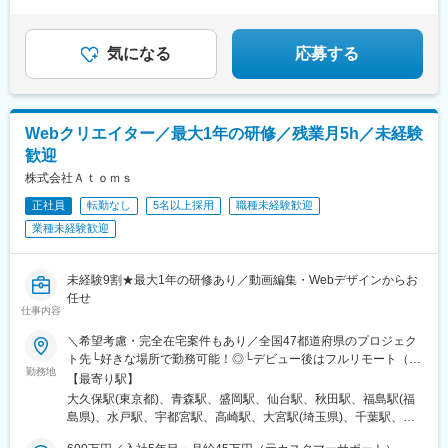
◆残業は月20h以内
八丁堀駅(東京都)、日本橋駅(東京都)、築地市場駅、水天宮前駅、
◆元請け案件豊富
新富町駅(東京都)、勝どき駅、京橋駅(東京都)、新中野駅、京王八
◆明確な評価制度で着実に昇給
王子駅、武蔵五日市駅、西台駅、本蓮沼駅、大森海岸駅、青物横
気になる
応募する
丁駅、武蔵境駅、三鷹駅、吉祥寺駅、本郷三丁目駅、湯島駅、飯
田橋駅、鬼子母神前駅、向原駅(東京都)、池袋駅、志茂駅、両国
駅、錦糸町駅、池尻大橋駅、高松駅(東京都)、東武練馬駅、新横浜
駅、横浜駅、桜木町駅、二俣新町駅、松戸新田駅、松飛台駅、ス
Webクリエイター／最大1年の研修／残業月5h／未経験
ポーツセンター駅、みつわ台駅、蘇我駅、海浜幕張駅、前原駅、
歓迎
船橋日大前駅、柏駅、柏の葉キャンパス駅、新千葉駅、京成稲毛
駅、新八柱駅、大宮駅(埼玉県)、南浦和駅、さいたま新都心駅、北
株式会社Ａｔｏｍｓ
浦和駅、浦和駅、和光市駅、川口元郷駅、西川口駅、東川口駅、
正社員
転勤なし
5名以上採用
職種未経験歓迎
朝霞駅、新越谷駅、川越駅、蕨駅、志木駅、所沢駅、草加駅、上
業種未経験歓迎
尾駅、大阪難波駅、淀屋橋駅、渡辺橋駅、沢ノ町駅、我孫子町
駅、平林駅(大阪府)、中ふ頭駅、ポートタウン東駅、トレードセン
ター前駅、西大橋駅、肥後橋駅、阿波座駅、北浜駅(大阪府)、なん
未経験9割★最大1年の研修あり／動画編集・Webデザインからお
ば駅(南海線)、天満橋駅、長堀橋駅、谷町六丁目駅、大阪ビジネス
任せ
パーク駅、心斎橋駅、松屋町駅、堺筋本町駅、門真南駅、横堤
仕事内容
駅、矢田駅(大阪府)、東部市場前駅、今川駅(大阪府)、出戸駅、中
津駅(大阪府・阪急線)、なにわ橋駅、天満駅、中津駅(地下鉄)、中
＼希望考慮・完全在宅案件もあり／全国47都道府県のプロジェク
崎町駅、扇町駅(大阪府)、西梅田駅、大阪梅田駅(阪神線)、中村公
ト先└好きな場所で勤務可能！◎└デビュー後はフルリモート（完
勤務地
園駅、矢場町駅、いりなか駅、瑞穂区役所駅、日比野駅(名古屋市
全在宅）案件8割！◎転勤の有無はご本人の希望に100％合わせま
【最寄り駅】
営)、伏屋駅、武蔵小杉駅、目黒駅、秋葉原駅、新橋駅、東京駅、
す◎U・Iターン支援あり＜本社＞東京都新宿区西新宿7-7-23 トミ
大久保駅(東京都)、青森駅、盛岡駅、仙台駅、秋田駅、福島駅(福
町田駅、綾瀬駅、大手町駅(東京都)、中野駅(東京都)、大門駅(東京
ービル8階※(変更の範囲)上記を除く当社関連勤務地／ 当社取引
島県)、水戸駅、宇都宮駅、高崎駅、大宮駅(埼玉県)、千葉駅、東
都)、西日暮里駅、五反田駅、中目黒駅、泉岳寺駅、立川駅、小竹
のあるお客様のオフィス※敷地内全面禁煙
京駅、新宿駅、渋谷駅、池袋駅、上野駅、横浜駅、甲府駅、近鉄
向原駅、二子玉川駅、四ツ谷駅、あざみ野駅、湘南台駅、天王洲