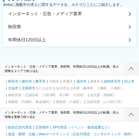
dodaに掲載中の求人に関するデータを、カテゴリごとにご紹介します。
インターネット・広告・メディア業界
秋田県
年間休日120日以上
インターネット・広告・メディア業界、秋田県、年間休日120日以上の転職・求人
情報をエリアで絞り込む
秋田市
能代市
横手市
大館市
男鹿市
湯沢市
鹿角市
由利本荘市
潟上市
大仙市
北秋田市
にかほ市
仙北市
山本郡（藤里町、三種町、八峰町）
南秋田郡（五城目町、八郎潟町、井川町、大潟村）
仙北郡（美郷町）
雄勝郡（羽後町、東成瀬村）
鹿角郡（小坂町）
北秋田郡（上小阿仁村）
インターネット・広告・メディア業界、秋田県、年間休日120日以上の転職・求人
情報を業種で絞り込む
総合広告代理店
広告制作
SP代理店（イベント・販促提案など）
放送・新聞・出版
Webマーケティング（広告代理店・コンサルティング・制作）