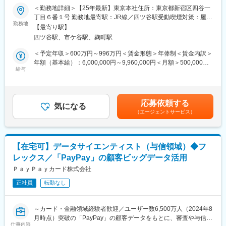
（4）中長期的な新規事業開発
■具体的な業務内容：
＜勤務地詳細＞【25年最新】東京本社住所：東京都新宿区四谷一
・将来的にスポーツチームが抱える収益課題（スポンサー依存）
・国際ブランドへの各種申請、報告
丁目６番１号 勤務地最寄駅：JR線／四ツ谷駅受動喫煙対策：屋内
の解決に向けた事業開発
・国際ブランドからの情報収集、
勤務地
喫煙可能場所あり変更の範囲：会社の定める事業所（リモートワ
【最寄り駅】
ならびにグローバル基準に則したクレジットカードのソリューシ
ーク含む）
■組織構成：約20名(20代～40代)
四ツ谷駅、市ケ谷駅、麹町駅
ョン導入等の企画検討
金融、サッカー選手、デリバリーサービス企業、上場SaaS企業で
・国際ブランドのルール等に沿った業務の企画・立案・推進
＜予定年収＞600万円～996万円＜賃金形態＞年俸制＜賃金内訳＞
アライアンスセールスを担っていたメンバーなど在籍。
・国際ブランドとのイシュイング
年額（基本給）：6,000,000円～9,960,000円＜月額＞500,000円
信頼関係を築きながら、数字・目標に捉われず中長期的な目線を
及びアクワイアリング事業拡大のための戦略立案、企画、推進
給与
～830,000円（12分割）＜昇給有無＞有＜残業手当＞有＜給与補
持った活動ができることが魅力です。
足＞※経験、スキル、業績、貢献度に応じ当社規定により決定※毎
■当ポジションの魅力：
年1回見直し※会社業績および個人貢献度により特別一時金（イン
■入社後
クレジットカードサービスの根幹とも言える国際ブランド関連の
センティブ）を支給（年1回）賃金はあくまでも目安の金額であ
先輩社員への同行やマネジメントとのロープレを通じて業務を習
応募依頼する
業務に携わることにより、会社への貢献度が高い業務です。
気になる
り、選考を通じて上下する可能性があります。月給(月額)は固定手
得いただきます。知識を身につけながら経験を積み、2週間～1か
（エージェントサービス）
ブランドとのインセンティブ交渉を通じた直接的な利益貢献に加
当を含めた表記です。
月程度での独り立ちを目指していただくイメージです。
え、クレジットカードの基本スペックを向上する新しいサービス
やソリューションをユーザーにお届けすることが可能です。
■同社
2022年創業。本格的な成長を目指すフェーズで、「福利厚生業界
【在宅可】データサイエンティスト（与信領域）◆フ
■組織・チーム紹介：
で利用率No.1のアプリ開発」と「ユニークでスピード感のある事
レックス／「PayPay」の顧客ビッグデータ活用
当ポジションが属する事業推進本部は、ビジネス開発部・ビジネ
業成長」を推進しています。
ス推進部・ファンドソースマネジメント部・キャッシング推進部
ＰａｙＰａｙカード株式会社
従業員はアプリを提示するだけで、全国の提携店舗（飲食店、フ
から構成される組織です。
ィットネスジム、映画館、旅行、美容、育児・介護支援など）で
正社員
転勤なし
今回募集となる国際ブランド企画グループが属しているビジネス
割引や優待を受けることが可能です。業界最安水準の月額費用を
開発部は、新規ビジネスの企画・推進を実行し、いち早くより良
強みに、これまで予算の都合で福利厚生を充実させられなかった
いサービスをユーザーに提供することを実現するために日々取り
中小企業を中心に導入が拡大中です。
～カード・金融領域経験者歓迎／ユーザー数6,500万人（2024年8
組んでいます。
月時点）突破の「PayPay」の顧客データをもとに、審査や与信限
その中で国際ブランド企画グループは、クレジットカード事業の
仕事内容