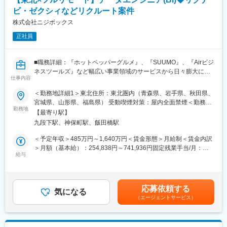
- ユーザー体験を考慮した仕様策定
（1）エンタープライズセールスのスキル・経験
ビ・ゼクシィなどリクルート案件
- エンジニアへの仕様説明
マーケットバリューの高いスキルである、エンタープライズセー
株式会社ニジボックス
ルスのスキル・経験、また深耕型営業のスキル・経験を身につけ
＜リリース準備フェーズ＞
ることができます。
正社員
- ユーザーに向けてのコミュニケーション設計
（2）デジタルマーケティング全般のスキル・経験
- リリース後の様々なリスクへの対応計画
マーケットバリューの高いスキルである、デジタルマーケティン
グ全般のスキル・経験を身につけることができます。
■職務詳細：『ホットペッパーグルメ』、『SUUMO』、『Airビジ
リリース後は効果測定や運用などもご担当いただきます。
ネスツールズ』など幅広い事業領域のサービスから日々膨大に蓄
※プログラミング実装などの実際に手を動かす業務は発生しませ
仕事内容
積されているリクルートグループのデータ。その中でデータドリ
ん。
ブンな意思決定支援を実現するために、ソフトウェア・エンジニ
＜勤務地詳細1＞東北住所：東北圏内（青森県、岩手県、秋田県、
アリングの手法を活用しながら、信頼性・作業効率性の高いデー
宮城県、山形県、福島県） 受動喫煙対策：屋内全面禁煙＜勤務地
【事例1】
タ環境の整備や BI ダッシュボードの開発などを推進します。
勤務地
詳細2＞本社住所：東京都千代田区九段北1丁目14-6 九段坂上KS
決済サービス、『Airペイ』における通信回線切り替えプロジェク
【最寄り駅】
ビル 南棟4階勤務地最寄駅：東京メトロ東西線半蔵門線／九段下
ト
九段下駅、神保町駅、飯田橋駅
◎BIダッシュボードの設計・最適化
駅受動喫煙対策：屋内全面禁煙変更の範囲：会社の定める事業所
＜ポイント＞
・数百万～数千万件のデータを扱うダッシュボードを
（リモートワーク含む）
＜予定年収＞485万円～1,640万円＜賃金形態＞月給制＜賃金内訳
サービスで利用している通信回線の廃止に伴う、安全かつスムー
Tableau/Looker(Looker Studio)などのBIツールで構築
＞月額（基本給）：254,838円～741,936円固定残業手当/月：
ズな新回線へのリプレース
・経営層やビジネス部門が日々の意思決定に使うため、パフォー
給与
74,329円～216,398円（固定残業時間35時間0分/月）超過した時
→加盟店への売上入金遅延などの影響を防ぐ
マンス最適化（クエリ負荷軽減、キャッシュ制御）やUX設計が求
間外労働の残業手当は追加支給＜月給＞329,167円～958,334円
＜対応＞
められる
（一律手当を含む）＜昇給有無＞有＜残業手当＞有＜給与補足＞※
・金融機関や通信回線ベンダーなどの社外関係者、および社内の
例：Tableau Cloud経由でBigQueryに発行されるクエリの最適
給与詳細は、経験、能力、年齢を考慮の上決定します。賃金はあ
開発・運用チームと連携
応募依頼する
化、ビューのキャッシュ制御による負荷軽減
気になる
くまでも目安の金額であり、選考を通じて上下する可能性があり
・現行仕様と新仕様の差分整理、移行計画の策定、業務運用フロ
（エージェントサービス）
ます。月給(月額)は固定手当を含めた表記です。
ーの変更整理を主導
◎BigQueryを用いたデータマートの構築・運用
・結果、サービス稼働中における難易度の高い切り替えを無事に
・サービスで扱うデータだけでなく、顧客接点や営業、外部のデ
完遂
ータなど、分析に活用できるデータを収集して、利用できるよう