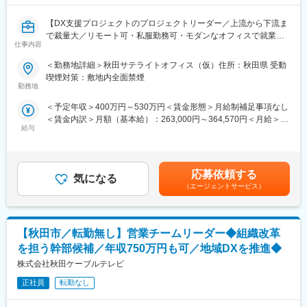
・インフラ環境（実行環境）：Salesforce Commerce Cloud、
Salesforce Platform、Node.js、AWS、GCP
【DX支援プロジェクトのプロジェクトリーダー／上流から下流ま
・IDE/統合開発環境：VSCode
で裁量大／リモート可・私服勤務可・モダンなオフィスで就業
・ソースコード管理ツール：BitBucket、GitHub
仕事内容
◎】
・その他ツール（案件による）：Microsoft365、Teams、
Notion、ScrapBox、Backlog、JIRA、Confluence、Slack、box
＜勤務地詳細＞秋田サテライトオフィス（仮）住所：秋田県 受動
■業務内容：
・PC端末（お好きなものを選択）：Windows、Mac
喫煙対策：敷地内全面禁煙
・DX支援プロジェクトの提案、プロジェクトマネジメントを担当
勤務地
いただきます。当社は一次請け企業として、お客様から直接お話
■募集背景：
＜予定年収＞400万円～530万円＜賃金形態＞月給制補足事項なし
を伺い、要件定義から構築・導入、運用・定着化支援にいたるま
当部署はECサイト構築を中心に事業展開しており、現在、国内だ
＜賃金内訳＞月額（基本給）：263,000円～364,570円＜月給＞
で、上流～下流まで全工程で承っているためPLとしての仕事の幅
けでなく海外展開を図る新規案件が増えているため、体制強化の
給与
263,000円～364,570円＜昇給有無＞有＜残業手当＞有＜給与補足
を広げることが可能です。
ため複数名のプロジェクトリーダーを募集します。上場を目指し
＞■経験、能力を考慮の上、決定します。■賞与：年2回（6月・12
ており、社全体としても事業・組織拡大を図っています。事業成
月）■昇給：原則年1回賃金はあくまでも目安の金額であり、選考
■業務詳細：
長を共に楽しみ、組織の一員となって牽引いただける方をお待ち
を通じて上下する可能性があります。月給(月額)は固定手当を含め
・課題解決へ向けての企画／提案
しています。
応募依頼する
気になる
た表記です。
・要件定義、基本設計、ユーザーストーリー等の作成
（エージェントサービス）
・プロジェクトの進捗管理及び課題管理
■社内の雰囲気：
・クライアントや外部ベンダーとの折衝
年々社員が増加しており個性豊かなメンバーが集まっています。
【変更の範囲：会社の定める業務】
気軽に何でも相談ができる社風があり、開放的なオフィスには打
【秋田市／転勤無し】営業チームリーダー◆組織改革
ち合わせや休憩ができるカフェスペースがあります。また勉強会
■開発環境：
やファミリーデー、ピザパーティーなど親睦を深める機会も多数
を担う幹部候補／年収750万円も可／地域DXを推進◆
・インフラ環境：Salesforce Platform
ございます。
株式会社秋田ケーブルテレビ
・取扱製品：SalesCloud、ServiceCloud、MarketingCloud、
Tableau、ExperienceCloud
正社員
転勤なし
・開発言語：Apex、JavaScript、SQL