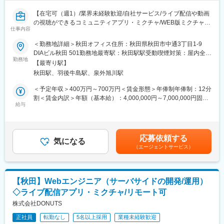
「数字だけを追う営業から脱却したい」「マネジメントスキルを
磨きたい」という方に最適です。自身の経験をメンバーへ展開
【在宅可（週1）/業界未経験歓迎/自社サービス/ライブ配信や動画
し、再現性の高い営業組織をつくる醍醐味があります。
の視聴ができるコミュニティアプリ・ミクチャ/WEB版ミクチャの
仕事内容
UI開発をお任せ/幅広い事業を展開する総合Webサービス企業】
■地域を支える安定基盤と挑戦できる環境：
■概要：
＜勤務地詳細＞秋田オフィス住所：秋田県秋田市中通3丁目1‐9
地域密着のケーブルテレビ事業に加え、通信、DX、ローカル
1,800万ユーザーが使うライブ配信アプリ「ミクチャ」のサーバサ
DIAビル秋田 501勤務地最寄駅：秋田駅駅受動喫煙対策：屋内全面
5G、データセンターなど幅広い事業を展開しています。安定した
イドの開発/運用をご担当いただきます。
勤務地
禁煙変更の範囲：会社の定める事業所
顧客基盤のもと、新たな営業手法や組織改革にも挑戦できます。
【最寄り駅】
新規技術の提案がしやすい環境で、技術の幅が広げられます。
秋田駅、羽後牛島駅、泉外旭川駅
■経営と現場をつなぐ重要ポジション：
■「ミクチャ」とは：
＜予定年収＞400万円～700万円＜賃金形態＞年俸制年俸制：12分
経営方針を現場へ落とし込み、メンバーの成長を支援する橋渡し
ミクチャとは、若年層による日本最大級のライブ配信サービスで
割＜賃金内訳＞年額（基本給）：4,000,000円～7,000,000円固定
役として活躍できます。周囲を巻き込みながら成果創出のやりが
す。
給与
残業手当/月：85,911円～150,344円（固定残業時間45時間0分/
いを実感できる環境です。
めざましテレビやNEWSZEROなど様々な媒体にもとりあげられ
月）超過した時間外労働の残業手当は追加支給＜月額＞419,244
ており、新しい若者文化の発祥地となっています。ジャスティ
円～733,677円（12分割）（一律手当を含む）＜昇給有無＞有＜
■当社について：
ン・ビーバーとのコラボ企画も実施するなど、影響力は日々拡大
残業手当＞有＜給与補足＞※給与詳細は、前職のご経験とスキルに
当社は秋田市を中心にケーブルテレビ、インターネット、電話、
応募依頼する
しています。
気になる
もとづき、決定します。賃金はあくまでも目安の金額であり、選
データセンター、広告、コンテンツ事業を展開する地域密着企業
（エージェントサービス）
考を通じて上下する可能性があります。月給(月額)は固定手当を含
です。近年は東北初のローカル5G免許取得をはじめ、地域課題解
■主な業務内容：
めた表記です。
決へ向けたDX事業にも積極投資しています。安定したストック型
・WEB版ミクチャ（ https://mixch.tv/ ）のUI開発
収益基盤と地域からの高い信頼、多角的な事業展開が大きな強み
・フロントエンドで利用するAPI開発 等
です。人口減少やデジタル化が進む中でも、通信と地域創生を融
【秋田】Webエンジニア（サーバサイドの開発/運用）
フロントエンド開発、またはチームのリードを含めてご担当いた
合した独自の価値を提供し、秋田の未来を創造する成長企業とし
◇ライブ配信アプリ・ミクチャ/リモート可
だきます。新規技術の提案がしやすい環境で、技術の幅が広げら
てさらなる発展が期待されています。
れます。
株式会社DONUTS
変更の範囲：会社の定める業務
正社員
転勤なし
5名以上採用
業種未経験歓迎
【開発環境】