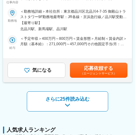
技術環境
仕事内容
・DWH：GCP
■業務内容：
＜勤務地詳細＞本社住所：東京都品川区北品川4-7-35 御殿山トラ
・機械学習ツール：DataRobot 等
BtoB向けにインターネット活用支援を行っている当社において、
ストタワー9F勤務地最寄駅：JR各線・京浜急行線／品川駅受動喫
自動化や精度向上に向けた最新技術を積極的に活用しています
WEBプロジェクトマネージャーをご担当いただきます。
勤務地
煙対策：屋内全面禁煙変更の範囲：会社の定める事業所（リモー
【最寄り駅】
トワーク含む）
■当ポジションの魅力：
北品川駅、新馬場駅、品川駅
＜具体的な仕事内容＞
・大規模データを活用できる環境：
・クライアントとの折衝
＜予定年収＞400万円～800万円＜賃金形態＞月給制＜賃金内訳＞
PayPayやLINEヤフーとの連携により、大規模かつ多様なデータ
・企画提案、コンセプト策定、要件定義、制作までのプロジェク
月額（基本給）：271,000円～457,000円その他固定手当/月：
を活用した分析に携わることができます。
ト推進・実行
給与
3,000円固定残業手当/月：96,000円～160,000円（固定残業時間
・データサイエンスで事業成長に直接貢献できる：
・クライアントへのプレゼンテーション、ファシリテーション、
45時間0分/月）超過した時間外労働の残業手当は追加支給＜月給
データサイエンスを活用したモデル開発や分析結果が、審査精度
ドキュメンテーション、会議体設計・推進・資料作成
＞370,000円～620,000円（一律手当を含む）＜昇給有無＞有＜残
向上や収益改善など経営成果に直結するポジションです。自らの
・タスク、リソース、スケジュール、品質などのプロジェクト全
業手当＞有＜給与補足＞・ご経験に応じて最終的な年収を決定い
分析が事業KPIに与えるインパクトを実感できます。
応募依頼する
体計画・管理
気になる
たします。・その他固定手当詳細：リモート手当（一律3,000円）
・スピード感のある実行環境：
（エージェントサービス）
・チームビルディング、チームメンバーの管理
賃金はあくまでも目安の金額であり、選考を通じて上下する可能
課題抽出からモデリング、業務適用、効果検証までを一貫して担
・契約書／見積書作成、収支管理、リソース予実管理、請求管理
性があります。月給(月額)は固定手当を含めた表記です。
うことができます。分析結果が実際の業務や施策に反映されやす
・構築案件における提案活動業務（提案資料の作成など）
く、変化の速い環境で実践的な経験を積むことができます。
・多様なキャリアパス：
※上記、業務内容などご確認いただき、候補者様のご希望やスキル
さらに25件読み込む
マネジメントとして組織をリードするキャリアに加え、専門性を
等の適性に応じて強みが発揮されるよりよいポジションにて選考
高めるスペシャリストとしての成長も可能です。
させていただきまるのでご安心くださいませ。
※ご入社以降の具体的なプロジェクトに関しても同様にお任せさせ
変更の範囲：会社の定める業務
ていただく予定です。
■組織構成：
人気求人ランキング
配属組織では正社員3名、業務委託2名が活躍しています。