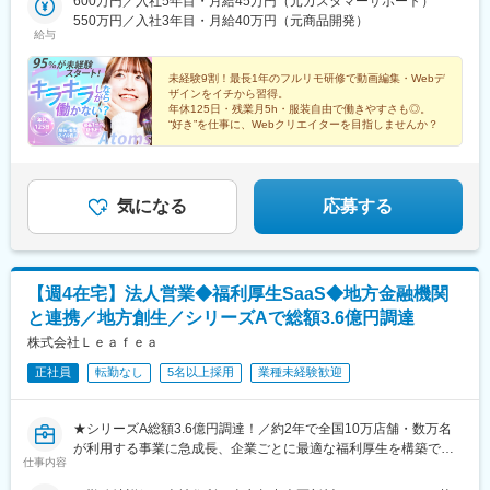
600万円／入社5年目・月給45万円（元カスタマーサポート）
名古屋駅、大阪駅、博多駅、西武新宿駅、宮城野通駅、曽根田
アイル駅、日吉駅(神奈川県)、溝の口駅、藤沢本町駅、長津田駅、
550万円／入社3年目・月給40万円（元商品開発）
駅、宇都宮駅東口駅、京成千葉駅、二重橋前駅、南新宿駅、神泉
給与
登戸駅、戸塚駅、海老名駅(相模線)、大和駅(神奈川県)、菊名駅、
駅、東池袋駅、京成上野駅、新高島駅、名古屋駅、西梅田駅、祇
大船駅、橋本駅(神奈川県)、上大岡駅、中央林間駅、センター南
園駅(福岡県)、新大久保駅、仙台駅(地下鉄)、東宿郷駅、栄町駅(千
駅、川崎駅、幕張本郷駅、稲毛駅、千葉駅、新松戸駅、浦安駅(千
未経験9割！最長1年のフルリモ研修で動画編集・Webデ
葉県)、大手町駅(東京都)、代々木駅、稲荷町駅(東京都)、高島町
ザインをイチから習得。
葉県)、北習志野駅、京成船橋駅、京成津田沼駅、新浦安駅、新鎌
駅、名鉄名古屋駅、大阪梅田駅(阪神線)
年休125日・残業月5h・服装自由で働きやすさも◎。
ケ谷駅、市川駅、舞浜駅、初石駅、南流山駅、本八幡駅(都営線)、
“好き”を仕事に、Webクリエイターを目指しませんか？
船橋駅、西船橋駅、久喜駅、川口駅、南越谷駅、天下茶屋駅、伏
見駅(愛知県)、栄駅(愛知県)、東梅田駅、阿倍野駅(阪堺線)、今宮
戎駅、鶴橋駅、京橋駅(大阪府)、南方駅(大阪府)、金山駅(愛知
県)、国際センター駅、谷津駅、流山おおたかの森駅、藤沢駅、富
気になる
応募する
田駅(大阪府)、上牧駅(大阪府)、摂津富田駅、高槻駅、高槻市駅、
天王寺駅、新今宮駅、本町駅、江坂駅、弁天町駅、西九条駅、千
里中央駅(北大阪急行)、茨木駅、三国ケ丘駅(大阪府)、南森町駅、
森ノ宮駅、枚方市駅、豊橋駅、刈谷駅、星ケ丘駅(愛知県)、ＪＲ難
【週4在宅】法人営業◆福利厚生SaaS◆地方金融機関
波駅、中百舌鳥駅、大阪駅、新大阪駅、北新地駅、大阪阿部野橋
駅、博多駅、天神駅、福岡空港駅(鉄道)、天神南駅、千早駅、西１
と連携／地方創生／シリーズAで総額3.6億円調達
１丁目駅、札幌駅、西１８丁目駅、琴似駅(函館本線)、麻生駅、平
株式会社Ｌｅａｆｅａ
和駅、仙台駅、泉中央駅、あおば通駅、長町南駅、勾当台公園
駅、八戸駅、青森駅、盛岡駅、一ノ関駅、秋田駅、土崎駅、山形
正社員
転勤なし
5名以上採用
業種未経験歓迎
駅、米沢駅、福島駅(福島県)、郡山駅(福島県)、さっぽろ駅、白石
駅(札幌市営)、新札幌駅、新千歳空港駅(鉄道)、北参道駅、青井
★シリーズA総額3.6億円調達！／約2年で全国10万店舗・数万名
駅、浜松町駅、西日暮里駅(舎人ライナー)、大崎広小路駅、祐天寺
が利用する事業に急成長、企業ごとに最適な福利厚生を構築でき
駅、江古田駅、二子新地駅、阿倍野駅(地下鉄)、鴫野駅、西中島南
仕事内容
るOEM型SaaS
方駅、丸の内駅(愛知県)、東別院駅、名鉄名古屋駅、新今宮駅前
★全国の地方金融機関と連携し、地方活性化を推進