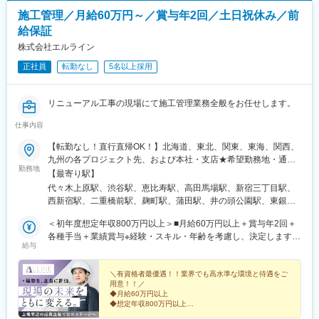
ケ、アクセスログなど取得元の異なるデータの統合・加工を実現
するスケーラブルな基盤を構築する経験ができます。
施工管理／月給60万円～／賞与年2回／土日祝休み／前
■開発環境：
給保証
・開発言語（マークアップ含む）：JavaScript、HTML、SCSS、
変更の範囲：無
XML、Apex、VB、Python、GO、PHP、TypeScript、SQL
株式会社エルライン
・インフラ環境（実行環境）：Salesforce Commerce Cloud、
正社員
転勤なし
5名以上採用
Salesforce Platform、Node.js、AWS、GCP
・IDE/統合開発環境：VSCode
・ソースコード管理ツール：BitBucket、GitHub
リニューアル工事の現場にて施工管理業務全般をお任せします。
・その他ツール（案件による）：Microsoft365、Teams、
Notion、ScrapBox、Backlog、JIRA、Confluence、Slack、box
仕事内容
・PC端末（お好きなものを選択）：Windows、Mac
【転勤なし！直行直帰OK！】北海道、東北、関東、東海、関西、
九州の各プロジェクト先、および本社・支店★希望勤務地・通勤
■募集背景：
勤務地
時間を考慮します。★転勤なし・直行直帰OK★U・Iターン歓迎！
当部署はECサイト構築を中心に事業展開しており、現在国内だけ
【最寄り駅】
住宅手当あり▼プロジェクト先■北海道（北海道）■東北（宮城）
でなく海外展開を図る新規案件が増えているため、体制強化のた
代々木上原駅、渋谷駅、恵比寿駅、高田馬場駅、新宿三丁目駅、
■関東（東京、埼玉、千葉、神奈川など）■東海（愛知）■関西
めの募集です。上場を目指しており、社全体としても事業・組織
西新宿駅、二重橋前駅、麹町駅、蒲田駅、井の頭公園駅、東銀座
（大阪）■九州（福岡）▼本社東京都品川区東品川2-1-11 ハーバ
拡大を図っています。事業成長を共に楽しみ、組織の一員となっ
駅、日暮里駅(舎人ライナー)、都電雑司ケ谷駅、平井駅(東京都)、
ープレミアムビル5階▼支店・営業所■札幌営業所北海道札幌市白
＜初年度想定年収800万円以上＞■月給60万円以上＋賞与年2回＋
て牽引いただける方をお待ちしています。
船堀駅、押上駅、木場駅(東京都)、清澄白河駅、有楽町駅、豊洲
石区本通南3-2-8 島田ビル5階■東北支店宮城県仙台市泉区泉中央
各種手当＋業績賞与※経験・スキル・年齢を考慮し、決定します。
駅、南砂町駅、三田駅(東京都)、森下駅(東京都)、高輪台駅、新木
給与
1-13-4 泉エクセルビル３階■関西支店大阪府枚方市大字尊延寺
※上記の金額にはみなし残業代（月45時間分／16万9482円）を含
■働く環境：
場駅、北千住駅、大崎駅、国分寺駅、東京ビッグサイト駅、亀戸
2993-2■名古屋営業所愛知県名古屋市東区葵1-14-13アーク新栄ビ
みます。超過分は別途支給します。※前職給与保証について：年
・東北～関東圏の方であれば基本フルリモート勤務が可能です。
駅、テレコムセンター駅、六本木駅、田町駅(東京都)、白金高輪
ル10階■九州営業所福岡県福岡市中央区天神4-1-28天神リベラ703
齢、経験、能力、適性を考慮して、支給額を決定します。＜資格
＼有資格者最優遇！！業界でも高水準な環境と待遇をご
お客様先でのプロジェクト管理など一部発生する場合もあります
駅、高輪ゲートウェイ駅、神谷町駅、外苑前駅、国立駅、南新宿
用意！！／
保有者の年収例＞1100万円／１級建築施工管理技士1100万円／１
が、勤務時間も自分の裁量で決められる点も多く働きやすい環境
駅、初台駅、千駄ケ谷駅、曙橋駅、国立競技場駅、四谷三丁目
◆月給60万円以上
級建築士
です。
駅、西荻窪駅、富士見ケ丘駅、荻窪駅、神保町駅、淡路町駅、市
◆想定年収800万円以上
上長・同僚問わず気軽に何でも相談ができる社風です。
◆年間休日120日／完全週休2日制（土日祝）
ケ谷駅、九段下駅、上野御徒町駅、昭和島駅、池上駅、糀谷駅、