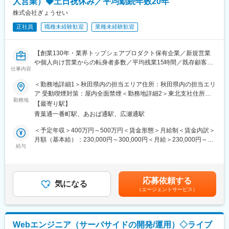
人営業）◆土日祝休み／平均勤続年数20年
・業務効率化システム（自社パッケージソフト）：
変更の範囲：会社の定める業務
行政事務の効率化を目的に、地方公共団体の財務、起債、人事・
株式会社ぎょうせい
給与、公営企業会計などの業務用アプリケーションソフトウェア
正社員
職種未経験歓迎
業種未経験歓迎
を企画、開発及び販売しています。
■組織構成：
ソリューション営業部門は全国9支社に拠点があり、各拠点20～
【創業130年・業界トップシェアプロダクト保有企業／新規営業
40名程度在籍しております。営業未経験の方も入社されており安
や個人向け営業からの転身者多数／平均残業15時間／既存顧客と
心して入社いただける環境です。
仕事内容
長く付き合える／自治体の課題解決を通して社会・地域貢献／平
■ポジション魅力：
均勤続年数20年と安定・長期就業が叶う職場】
＜勤務地詳細1＞秋田県内の担当エリア住所：秋田県内の担当エリ
・自治体向けITソリューション領域ではシェアトップクラスの実
ア 受動喫煙対策：屋内全面禁煙＜勤務地詳細2＞東北支社住所：
績を誇り、日本全国の自治体に対して課題解決や地域活性、まち
■仕事内容
勤務地
宮城県仙台市青葉区一番町一丁目2番25号 仙台NSビル6階勤務地
づくりをサポートする商品やサービス提案をする社会貢献性の高
【最寄り駅】
「法令の普及と地方自治の振興への寄与」を企業理念に様々な事
最寄駅：青葉通一番町駅受動喫煙対策：敷地内喫煙可能場所あり
い事業です。
青葉通一番町駅、あおば通駅、広瀬通駅
業を展開している当社。創業130年から地方自治体特化の事業を
・現在も取引のある自治体への営業活動が中心となるため、テレ
行っている歴史と高い実績があるため、業界トップシェアの商品
＜予定年収＞400万円～500万円＜賃金形態＞月給制＜賃金内訳＞
アポ等での新規開拓はほとんど発生せず、顧客のニーズに合わせ
を其々の事業にて展開しております。
月額（基本給）：230,000円～300,000円＜月給＞230,000円～
た提案営業ができる環境です。
今回のポジションは、自治体の課題を当社の4事業の商品やサービ
給与
300,000円＜昇給有無＞有＜残業手当＞有＜給与補足＞※給与詳細
・各種研修プログラムやOJT制度にて業務やプロダクトを学ぶこ
スで解決する、企画提案の既存営業をお任せします。
は、経験・能力等を考慮した上で決定いたします。賃金はあくま
とができ、営業未経験の方でもご活躍いただいています。
でも目安の金額であり、選考を通じて上下する可能性がありま
・創業129年の老舗企業で安定した経営基盤があり、平均残業時
■業務詳細
す。月給(月額)は固定手当を含めた表記です。
間15時間程度、家族手当等も充実しており中長期的に働くことが
応募依頼する
自治体を中心とした当社のクライアントに対し、課題に合わせ
気になる
できる環境です。
（エージェントサービス）
て、法令・例規のデータベースや業務効率化システムの導入、地
域活性化を支援するイベント企画（講演会・研修など）、教育関
連や士業向けの単行本・雑誌の出版など幅広い商品を提案頂きま
す。
Webエンジニア（サーバサイドの開発/運用）◇ライブ
基本的には既存顧客に対しての提案となっており、過去にお取引