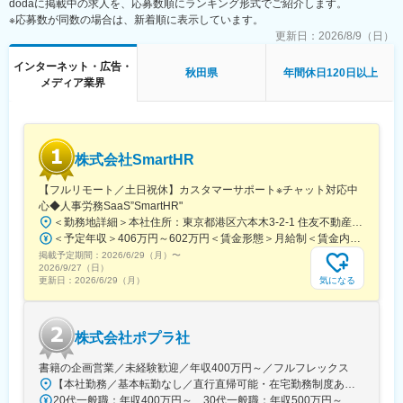
dodaに掲載中の求人を、応募数順にランキング形式でご紹介します。
全社の平均年齢は38歳で、新卒から40代以上のベテランまで幅広
※応募数が同数の場合は、新着順に表示しています。
い層が活躍しています。
更新日：
2026/8/9（日）
■はたらき方：
インターネット・広告・
秋田県
年間休日120日以上
当社では在宅勤務を取り入れており、90％リモートで対応可能で
メディア業界
す。
※週1回程度出社あり。遠隔地採用実績もあり、大阪・福岡・仙台
など遠方の方も在籍しております（遠方の方はフルリモート
可）。
株式会社SmartHR
残業も20時間以内とはたらきやすい環境が整っており、長期就業
を見越して、自身のディテクションスキルをしっかりと伸ばして
【フルリモート／土日祝休】カスタマーサポート※チャット対応中
いけます。
心◆人事労務SaaS”SmartHR"
＜勤務地詳細＞本社住所：東京都港区六本木3-2-1 住友不動産六本木グランドタワー勤務地最寄駅：東京メトロ南北線／六本木一丁目駅受動喫煙対策：屋内全面禁煙変更の範囲：会社の定める事業所（リモートワーク含む）
■当社・当求人の魅力：
＜予定年収＞406万円～602万円＜賃金形態＞月給制＜賃金内訳＞月額（基本給）：212,480円～315,200円その他固定手当/月：5,000円固定残業手当/月：77,520円～114,800円（固定残業時間45時間0分/月）超過した時間外労働の残業手当は追加支給＜月給＞295,000円～435,000円（一律手当を含む）＜昇給有無＞有＜残業手当＞有賃金はあくまでも目安の金額であり、選考を通じて上下する可能性があります。月給(月額)は固定手当を含めた表記です。
当社は、BtoBに特化したデジタルコミュニケーション支援とワン
掲載予定期間：
ストップサービスを提供する企業です。
2026/6/29（月）
〜
2026/9/27（日）
コンサルティングから設計構築・運用まで一気通貫で対応してお
気になる
更新日：
2026/6/29（月）
り、大手企業様含め豊富な支援実績があります。
グローバル案件やUX/デジタルマーケティングに触れながら多角的
な制作プロセスに関わることで、幅広い知識と経験を得ることが
株式会社ポプラ社
できます。
戦略～バックエンドまで多様なメンバーと協働しながら、あなた
書籍の企画営業／未経験歓迎／年収400万円～／フルフレックス
のスキルを伸ばしていきませんか？
【本社勤務／基本転勤なし／直行直帰可能・在宅勤務制度あり】東京都品川区西五反田3丁目5番8号 JR目黒MARCビル12階（都営浅草線・JR山手線「五反田駅」より徒歩10分）※宿泊を伴う出張が発生する場合があります
20代一般職：年収400万円～ 30代一般職：年収500万円～
変更の範囲：会社の定める業務