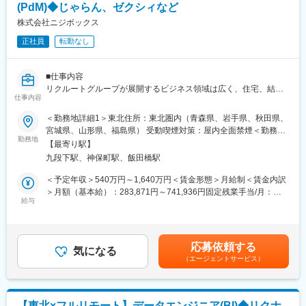
・ただ枠を売るという性質のものではなく、大学の学生募集コン
お客様と住宅会社間のコミュニケーション支援
(PdM)◆じゃらん、ゼクシィなど
サルティング、デジタルマーケティングコンサルティング的な側
ご成約に至らなかった理由の共有・改善提案
株式会社ニジボックス
面の強い営業
・出張の頻度は月に2回程度
正社員
転勤なし
■研修フォロー体制
・ 入社後：座学研修
■ポジション魅力：
・入社1～2か月：先輩同席、研修動画、ロールプレイング
■仕事内容
（1）成果に応じた高い昇給実績
・入社3か月以降：先輩同席のもと接客デビュー
リクルートグループが展開するビジネス領域は広く、住宅、結
・全営業メンバーの平均昇給額：61万7000円（年間昇給率
※独り立ち後も、役職・スキルに応じた研修があり安心です♪
仕事内容
婚、飲食や旅行などのライフスタイル、人材等、ひとの人生に寄
+9.1%）※
り添う形で多岐に渡るサービスを提供しており、ニジボックスは
・上位30%の営業メンバーの平均昇給額：110万円（年間昇給率
＜勤務地詳細1＞東北住所：東北圏内（青森県、岩手県、秋田県、
グループの一員として、SUUMOやゼクシィ、ホットペッパー、
+14.7%）※
変更の範囲：会社の定める業務
宮城県、山形県、福島県） 受動喫煙対策：屋内全面禁煙＜勤務地
じゃらん、リクナビなどの国内最大級のメディアの開発ディレク
・全体として、成果を挙げた人は適切に昇給する会社です
勤務地
詳細2＞本社住所：東京都千代田区九段北1丁目14-6 九段坂上KS
【最寄り駅】
ションに従事する、開発ディレクターを募集しています。
（2）コンサルティング営業としての企画力/営業力を磨ける
ビル 南棟4階勤務地最寄駅：東京メトロ東西線半蔵門線／九段下
九段下駅、神保町駅、飯田橋駅
・大学の広報予算が数億円規模と大きく、提案できるソリューシ
駅受動喫煙対策：屋内全面禁煙変更の範囲：会社の定める事業所
■業務詳細
ョンの幅が広いため、 コンサルティング営業としての企画力や営
（リモートワーク含む）
＜予定年収＞540万円～1,640万円＜賃金形態＞月給制＜賃金内訳
リクルートグループのプロダクト開発ディレクションをお任せい
業力を磨くことができます。
＞月額（基本給）：283,871円～741,936円固定残業手当/月：
たします。
（3）高校生の未来の選択肢を広げるやりがい
給与
82,796円～216,398円（固定残業時間35時間0分/月）超過した時
事業、ユーザー部門の担当者、プランナーと協業し、以下の業務
・大学の学生募集広報の支援は、高校生の進路選択の支援でもあ
間外労働の残業手当は追加支給＜月給＞366,667円～958,334円
をPdM（社内呼称：開発ディレクター）として担当いただきま
ります。進路選択という人生の大きな岐路に立つ高校生の未来の
（一律手当を含む）＜昇給有無＞有＜残業手当＞有＜給与補足＞※
す。
選択肢を広げるというやりがいがあります。
給与詳細は、経験、能力、年齢を考慮の上決定します。■賞与：年
応募依頼する
気になる
2回（6月、12月）賃金はあくまでも目安の金額であり、選考を通
（エージェントサービス）
＜企画・要件定義フェーズ＞
※2024年度→2025年度における昇給額を集計。なお、一時的なイ
じて上下する可能性があります。月給(月額)は固定手当を含めた表
プロダクトのQCDに責任を持ち、開発プロジェクトを推進いただ
ンセンティブではなく昇給です。
記です。
きます。
- サービスのエンハンス開発要件に応じたシステム要求事項の整理
■提供できる機会・経験：
【東北×フルリモート】データエンジニア(BI)◆リクナ