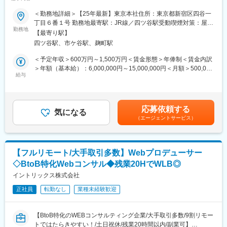
変更の範囲：会社の定める業務
度額に関するシナリオ策定・経営層への提案～
根幹である国際ブランドとの交渉カウンターとなり、ブランドル
＜勤務地詳細＞【25年最新】東京本社住所：東京都新宿区四谷一
ールに則った要件やソリューションの対応を進めたり、イシュイ
審査企画本部は、データとデジタルテクノロジーによって事業・
丁目６番１号 勤務地最寄駅：JR線／四ツ谷駅受動喫煙対策：屋内
ング・アクワイアリング事業を拡大するためにブランドとの協
サービス・働き方の変革を推進し、各事業部と伴走しながら、デ
勤務地
喫煙可能場所あり変更の範囲：本文参照
議・折衝を行うグループとなります。
【最寄り駅】
ータドリブンな意思決定を牽引する組織です。
四ツ谷駅、市ケ谷駅、麹町駅
その中で審査分析部は、AIや機械学習を活用した分析を通じて、
変更の範囲：会社の定める業務
審査および債権回収領域の課題解決を担っています。課題抽出か
＜予定年収＞600万円～1,500万円＜賃金形態＞年俸制＜賃金内訳
らモデリング、業務実装、効果検証までを一貫して推進し、事業
＞年額（基本給）：6,000,000円～15,000,000円＜月額＞500,000
収益の向上に貢献しています。数千万円規模の利益改善につなが
給与
円～1,250,000円（12分割）＜昇給有無＞有＜残業手当＞有＜給
る案件も多く、分析結果が事業成果に直結する環境です。
与補足＞※給与詳細は経験、業績、スキル、貢献に応じ、当社規程
により決定します。■昇給：年1回（4月）■特別一時金（インセン
【具体的な業務内容】
ティブ）：年1回（会社業績および個人貢献度によりを支給）賃金
応募依頼する
与信領域において、統計手法や機械学習を活用した分析から業務
気になる
はあくまでも目安の金額であり、選考を通じて上下する可能性が
（エージェントサービス）
適用までを担っていただきます。
あります。月給(月額)は固定手当を含めた表記です。
グループ会社であるPayPayや社内各部門と連携しながら、複数の
プロジェクトを推進していただきます。
【フルリモート/大手取引多数】Webプロデューサー
主な業務
◇BtoB特化Webコンサル◆残業20HでWLB◎
・審査領域における課題抽出および分析テーマの企画
・統計モデル、機械学習モデルの設計・開発・評価
イントリックス株式会社
・モデルの業務適用および効果検証
正社員
転勤なし
業種未経験歓迎
・分析結果を踏まえた施策立案および改善提案
・審査スコアや顧客ポートフォリオを活用した施策企画・プロジ
ェクト推進
【BtoB特化のWEBコンサルティング企業/大手取引多数/9割リモー
トではたらきやすい！/土日祝休/残業20時間以内/副業可】