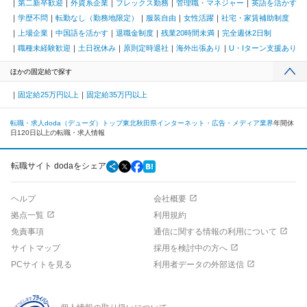
第二新卒歓迎
外資系企業
フレックス勤務
管理職・マネジャー
英語を活かす
学歴不問
転勤なし（勤務地限定）
服装自由
女性活躍
社宅・家賃補助制度
上場企業
中国語を活かす
退職金制度
残業20時間未満
完全週休2日制
職種未経験歓迎
土日祝休み
原則定時退社
海外出張あり
U・Iターン支援あり
ほかの固定給で探す
固定給25万円以上
固定給35万円以上
転職・求人doda（デューダ）トップ
東北
秋田県
インターネット・広告・メディア業界
年間休
日120日以上の転職・求人情報
転職サイト dodaをシェア
ヘルプ
会社概要
拠点一覧
利用規約
免責事項
通信に関する情報の利用について
サイトマップ
採用を検討中の方へ
PCサイトを見る
利用者データの外部送信