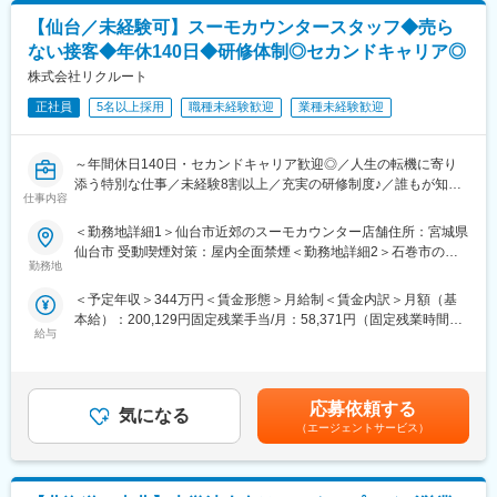
Confluence（タスク・ドキュメント管理）
価値最大化に向けて主体的に取り組む
【仙台／未経験可】スーモカウンタースタッフ◆売ら
・自動テストや CI/CD、IaC などを前提に信頼性の高いサービス
変更の範囲：無
ない接客◆年休140日◆研修体制◎セカンドキャリア◎
を構築する
・クラウドネイティブな環境でアプリケーションからインフラま
株式会社リクルート
で一貫して担当する
正社員
5名以上採用
職種未経験歓迎
業種未経験歓迎
・セキュリティやプライバシー（個人情報の除去、アクセス制
御）を考慮して設計・実装する
～年間休日140日・セカンドキャリア歓迎◎／人生の転機に寄り
◎プロダクト例 1：データ基盤の開発
添う特別な仕事／未経験8割以上／充実の研修制度♪／誰もが知る
・GCP等のクラウドを利用したデータパイプラインの開発・運用
仕事内容
大手リクルートで安定就業～
・DB・アクセスログ等の多種多様で膨大なデータを収集・処理
＜勤務地詳細1＞仙台市近郊のスーモカウンター店舗住所：宮城県
・DWH・API等、利活用しやすい基盤・インターフェースを提供
「売上を追う接客ではなく、お客様に寄り添いたい方へ。」
仙台市 受動喫煙対策：屋内全面禁煙＜勤務地詳細2＞石巻市のス
・dbtなどを用いたデータ品質を担保するための開発・運用
満足度97.2％・累計47万件以上の実績を誇るSUUMOで、新しい
勤務地
ーモカウンター住所：宮城県石巻市 受動喫煙対策：屋内全面禁煙
接客のかたちに挑戦しませんか？
＜勤務地詳細3＞名取市内のスーモカウンター住所：宮城県名取市
◎プロダクト例 2：データアプリケーション
＜予定年収＞344万円＜賃金形態＞月給制＜賃金内訳＞月額（基
受動喫煙対策：屋内全面禁煙変更の範囲：会社の定める事業所
・ データ利活用を行うために社内で利用するウェブアプリケーシ
本給）：200,129円固定残業手当/月：58,371円（固定残業時間35
■採用背景
（リモートワーク含む）
ョン
給与
時間0分/月）超過した時間外労働の残業手当は追加支給＜月給＞
SUUMOカウンター事業の拡大伴う体制強化のため、全国の店舗
・バックエンドには大規模データの処理を含む
258,500円（一律手当を含む）＜昇給有無＞有＜残業手当＞有＜
にて新たな仲間を募集しています。
・インフラからフロントエンドまでを開発している
給与補足＞■随時昇給あり/※年2回の査定あり＜年収例＞626万円
／入社8年目／月給44万3419円×12か月+賞与463万円／入社5年
■この仕事の魅力
応募依頼する
◎プロダクト例 3：全社大規模ワークフローエンジン
気になる
目／月給32万7960円×12か月+賞与344万円／入社1年目／月給25
・「売る接客」ではなく、人生の選択を支える提案
（エージェントサービス）
・全社のデータ基盤を支える大規模な（1 日あたり数万コンテナ
万8500円×12か月+賞与賃金はあくまでも目安の金額であり、選考
・内勤・反響型（来店対応中心）
が動作する）ワークフローエンジン
を通じて上下する可能性があります。月給(月額)は固定手当を含め
・1組あたり約2時間、じっくりお客様と向き合える接客スタイル
・クラウドの最新技術を取り入れて効率化を実施している
た表記です。
・その場限りではなく、検討～決断まで継続的にサポート