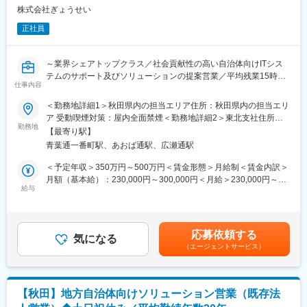
ます。地域に根差したサービスと先進的な通信技術を強みに安定
アイデア発信も歓迎しています。
株式会社ぎょうせい
成長を続けており、地域社会を支える情報インフラ企業としてさ
らなる発展が期待されています。
正社員
■販売経験を活かしてキャリアの幅を広げられる：
販売業務だけでなく、売場づくりや業務改善、イベント企画、後
変更の範囲：会社の定める業務
輩育成など幅広い業務に携われます。店舗運営にも関わりながら
～業界シェアトップクラス／社会貢献性の高い自治体向けITシス
キャリアアップを目指せる環境です。
テムのサポート及びソリューションの提案営業／平均残業15時間
仕事内容
以内／所定労働時間7.5時間、平均勤続年数20年の安定×ワークラ
■個人ノルマなしでお客様本位の提案ができる：
イフバランスが整う会社～
＜勤務地詳細1＞秋田県内の担当エリア住所：秋田県内の担当エリ
個人ノルマではなくチームで目標達成を目指す風土です。数字優
ア 受動喫煙対策：屋内全面禁煙＜勤務地詳細2＞東北支社住所：
先ではなく、お客様に合わせた提案ができるため、接客本来のや
■職務内容：
勤務地
宮城県仙台市青葉区一番町一丁目2番25号 仙台NSビル6階勤務地
りがいを感じられます。
【最寄り駅】
当ポジションでは営業からプロダクトの保守・照会対応など顧客
最寄駅：青葉通一番町駅受動喫煙対策：敷地内喫煙可能場所あり
青葉通一番町駅、あおば通駅、広瀬通駅
のシステムサポートまで担当いただきます。パッケージソフトの
■秋田で長く働ける安定した環境：
営業に限らず、当社の商品・サービスを広く提案する営業業務を
＜予定年収＞350万円～500万円＜賃金形態＞月給制＜賃金内訳＞
転勤はなく、年間休日120日を確保。秋田市を中心に通信インフ
兼務いただく可能性もございます。
月額（基本給）：230,000円～300,000円＜月給＞230,000円～
ラを支える安定企業として事業を展開しています。放送・通信・
■業務詳細：
給与
300,000円＜昇給有無＞有＜残業手当＞有＜給与補足＞※給与詳細
データセンター事業など複数事業を手掛け、将来を見据えて働け
・運用サポート：トップクラスのシェアを誇る「公営企業会計シ
は、経験・能力等を考慮した上で決定いたします。賃金はあくま
る環境です。
ステム」ほか自社パッケージソフトの構築・運用サポートを担当
でも目安の金額であり、選考を通じて上下する可能性がありま
していただきます。
す。月給(月額)は固定手当を含めた表記です。
■当社について：
応募依頼する
・営業：パッケージ販売における商品説明等の営業支援を行うと
気になる
株式会社秋田ケーブルテレビは、ケーブルテレビを中心にインタ
（エージェントサービス）
ともに、サポート顧客を対象に、顧客の課題解決を提案していく
ーネット、固定電話、スマートフォン、データセンター事業を展
ルート営業や、新規開拓営業を担当していただきます。
開する地域密着企業です。地域の情報インフラを支えながら通信
★「サポート」、「営業」という役割にとらわれず意欲的に業務
サービスや地域DX推進にも取り組んでいます。経験を活かし、新
に挑戦することが出来るのも当ポジションの魅力です。
たなキャリアに挑戦しませんか。
【秋田】地方自治体向けソリューション営業（既存法
■提供サービスについて：