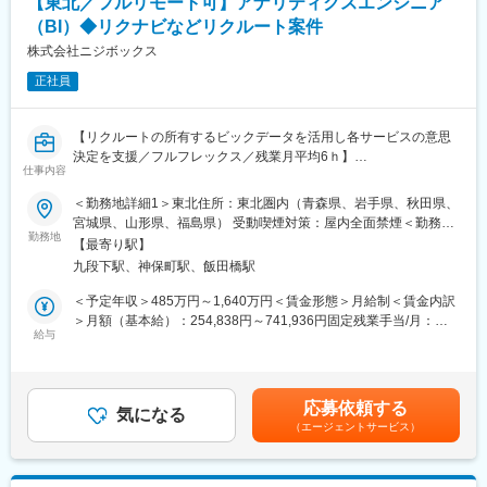
い事業です。
【東北／フルリモート可】アナリティクスエンジニア
（BI）◆リクナビなどリクルート案件
■開発環境：
＊ OS：Amazon Linux（プロダクション），macOS（開発環境）
株式会社ニジボックス
＊ 言語：Go，Python
正社員
＊ クラウド：AWS/Tencent Cloud
＊ PC：MacBook
＊ 椅子：アーロンチェア
【リクルートの所有するビックデータを活用し各サービスの意思
決定を支援／フルフレックス／残業月平均6ｈ】
■働く環境：
仕事内容
◎サーバーサイドエンジニア：4名
『ホットペッパーグルメ』、『SUUMO』、『Airビジネスツール
＜勤務地詳細1＞東北住所：東北圏内（青森県、岩手県、秋田県、
◎iOSエンジニア：7名
ズ』といったリクルートの各サービスプロダクトにおけるAdobe
宮城県、山形県、福島県） 受動喫煙対策：屋内全面禁煙＜勤務地
◎Androidエンジニア：10名
Analyticsを活用したデータ取得の要件定義、設計、開発、検証業
勤務地
詳細2＞本社住所：東京都千代田区九段北1丁目14-6 九段坂上KS
◎フロントエンジニア：12名
【最寄り駅】
務を通じてユーザー行動データの取得と活用を支える役割を担っ
ビル 南棟4階勤務地最寄駅：東京メトロ東西線半蔵門線／九段下
◎QAエンジニア：5名
九段下駅、神保町駅、飯田橋駅
ていただきます。
駅受動喫煙対策：屋内全面禁煙変更の範囲：会社の定める事業所
エンジニア同士の席も近く、オンライン・オフラインともにコミ
（リモートワーク含む）
＜予定年収＞485万円～1,640万円＜賃金形態＞月給制＜賃金内訳
ュニケーションが活発で、困ったことがあればすぐに確認できる
◎Adobe Analyticsを用いた計測要件の定義
＞月額（基本給）：254,838円～741,936円固定残業手当/月：
環境が整っています。
・各サービスのKPIやUX改善目標に基づいたトラッキング設計
給与
74,329円～216,398円（固定残業時間35時間0分/月）超過した時
また、Slack内には業務のことだけではなく、雑談するチャンネル
・プロダクトマネージャーやデータアナリストとの要件すり合わ
間外労働の残業手当は追加支給＜月給＞329,167円～958,334円
もあり、「他社ライブ配信アプリ」など気になる記事をシェアす
せ
（一律手当を含む）＜昇給有無＞有＜残業手当＞有＜給与補足＞※
ることも。
◎タグマネジメントツールの実装・管理
給与詳細は、経験、能力、年齢を考慮の上決定します。※固定残業
技術やプロダクト志向の強いエンジニアが集まっています。
応募依頼する
・JavaScriptによるカスタムイベントの実装
気になる
手当は「グレード手当」として支給します。■査定：年2回■賞
（エージェントサービス）
◎実装後の検証・デバッグ
与：年2回（6月と12月）賃金はあくまでも目安の金額であり、選
■社員インタビュー：
・Adobe Debuggerやネットワークモニタを用いたデータ確認
考を通じて上下する可能性があります。月給(月額)は固定手当を含
◎エンジニアのアイデアから生まれたシステム機能もあり、プロ
・実データと仕様の突合による品質担保
めた表記です。
ダクトを作っている実感が得られる環境です！