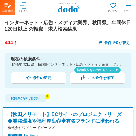
会員登録
ログイン
気になる
メニュー
インターネット・広告・メディア業界、秋田県、年間休日
120日以上
の転職・求人検索結果
444
条件で並び替え
件
現在の検索条件
[勤務地]秋田県 [業種]インターネット・広告・メディア業界 [こだわり条件ピックアップ]年間休日120日以上 [詳細条件](休日・働き方)年間休日120日以上
新着求人をいつでもチェック
条件の変更
この条件を保存
秋田県
のみで募集中
【秋田／リモート】ECサイトのプロジェクトリーダー
◆開発環境や福利厚生◎◆有名ブランドに携われる
株式会社ワイヤードビーンズ