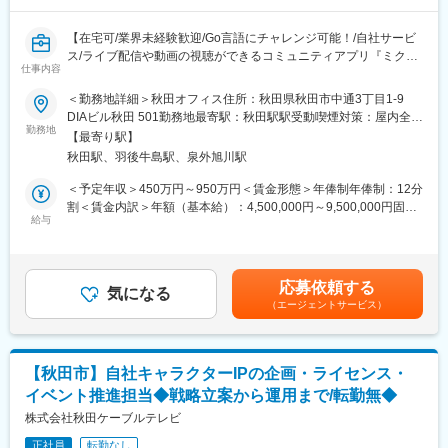
* OS：macOS
* 言語：HTML5、CSS、JavaScript、Go（一部サーバーコード向
【在宅可/業界未経験歓迎/Go言語にチャレンジ可能！/自社サービ
けに利用）
ス/ライブ配信や動画の視聴ができるコミュニティアプリ『ミクチ
* クラウド：AWS
仕事内容
ャ』/成長＆ステップアップができる環境/幅広い事業を展開する総
* DBサーバー：Amazon Aurora
合Webサービス企業】
＜勤務地詳細＞秋田オフィス住所：秋田県秋田市中通3丁目1‐9
■概要：
DIAビル秋田 501勤務地最寄駅：秋田駅駅受動喫煙対策：屋内全面
■働く環境：
1,800万ユーザーが使うライブ配信アプリ「ミクチャ」のサーバサ
勤務地
禁煙変更の範囲：会社の定める事業所
挑戦してみたい人が自ら業務を担当する文化です。
【最寄り駅】
イドの開発/運用をご担当いただきます。
そのため、在籍するエンジニアメンバーのほとんどは入社後にGo
秋田駅、羽後牛島駅、泉外旭川駅
新規技術の提案がしやすい環境で、技術の幅が広げられます。
言語を習得している等、日々スキルアップをするエンジニアたち
＜予定年収＞450万円～950万円＜賃金形態＞年俸制年俸制：12分
が切磋琢磨業務を進めている刺激的な環境です。
■業務内容：
割＜賃金内訳＞年額（基本給）：4,500,000円～9,500,000円固定
基本的に残業はほとんど無い環境ですが、どうしてもというとき
APIサーバー，Webサーバーの設計，開発，運用，保守，コードレ
給与
残業手当/月：96,650円～204,038円（固定残業時間45時間0分/
は申請不要でキリが良い所まで業務を片付ける、などもできます
ビュー，テスト、クラウド環境のサーバ構築，運用
月）超過した時間外労働の残業手当は追加支給＜月額＞471,650
（ミクチャエンジニアチームの平均月残業時間：約10時間）。
※挑戦してみたい人が自ら業務を担当する文化です。
円～995,704円（12分割）（一律手当を含む）＜昇給有無＞有＜
また、エンジニア同士の席も近く、Slackでこまめに連絡を取って
そのため、入社後にGo言語を習得したエンジニアなど、日々スキ
残業手当＞有＜給与補足＞※給与詳細は、前職のご経験とスキルに
いるので困ったことがあればすぐに確認できる環境が整っていま
応募依頼する
ルアップをするエンジニアたちが切磋琢磨業務を進めています。
気になる
もとづき、決定します。賃金はあくまでも目安の金額であり、選
す。Slack内には業務のことだけではなく、雑談するチャンネルも
（エージェントサービス）
働き方も自分で判断して進めることができ、基本的に残業はほと
考を通じて上下する可能性があります。月給(月額)は固定手当を含
あり、「他社ライブ配信アプリ」、「Go言語」など気になる記事
んど無い環境ですが、どうしてもというときは申請不要でキリが
めた表記です。
をシェアすることも。技術やサービス志向の強いエンジニアが集
良い所まで業務を片付ける、などもできます。
まっています。
（エンジニアチームの平均月残業時間：約10時間）
【秋田市】自社キャラクターIPの企画・ライセンス・
変更の範囲：会社の定める業務
イベント推進担当◆戦略立案から運用まで/転勤無◆
■開発環境：
＊ OS：Amazon Linux（プロダクション），macOS（開発環境）
株式会社秋田ケーブルテレビ
＊ 言語：Go，Python
正社員
転勤なし