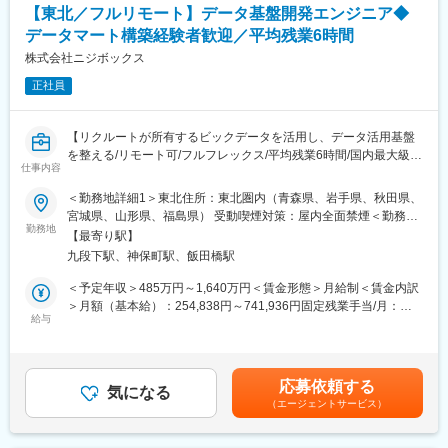
◎データフィードやAPIを活用したデータ連携
◎新機能を開発し、企画側に提案し、リリースに繋がるとこもあ
【東北／フルリモート】データ基盤開発エンジニア◆
・BigQueryやBIツール（Tableauなど）との連携設計
ります！
データマート構築経験者歓迎／平均残業6時間
・データサイエンティストとの協業による分析基盤の整備
◎タスクを自分で決めていける自主性があるためモチベーション
◎データガバナンス・運用効率化の推進
株式会社ニジボックス
を維持できる環境です。
・権限管理やレポートスイートの最適化
正社員
・管理APIを用いた自動化・運用負荷の軽減
変更の範囲：会社の定める業務
■本ポジションの魅力：
【リクルートが所有するビックデータを活用し、データ活用基盤
◎社会的インパクトの大きいデータに関われる
を整える/リモート可/フルフレックス/平均残業6時間/国内最大級の
リクルートグループの大規模サービス群の裏側で、数百万～数千
仕事内容
メディアであるリクルート案件に携われる】
万規模のユーザーデータを扱い、社会に影響を与える意思決定を
＜勤務地詳細1＞東北住所：東北圏内（青森県、岩手県、秋田県、
支援できます。
■概要：
宮城県、山形県、福島県） 受動喫煙対策：屋内全面禁煙＜勤務地
◎技術とビジネスの両面で成長できる
リクルートグループの膨大なデータを利用して多様な事業を横断
勤務地
詳細2＞本社住所：東京都千代田区九段北1丁目14-6 九段坂上KS
単なるデータ処理にとどまらず、課題発見・要件定義・改善提案
【最寄り駅】
して支える「プロダクトグロースエンジニア（PGE）」として、
ビル 南棟4階勤務地最寄駅：東京メトロ東西線半蔵門線／九段下
まで一貫して関われるため、データエンジニアとしてもビジネス
九段下駅、神保町駅、飯田橋駅
データパイプラインやデータアプリケーションなど様々なプロダ
駅受動喫煙対策：屋内全面禁煙変更の範囲：会社の定める事業所
パーソンとしてもスキルアップが可能です。
クトの開発業務に携わっていただきます。
（リモートワーク含む）
＜予定年収＞485万円～1,640万円＜賃金形態＞月給制＜賃金内訳
◎スキルアップ支援
＞月額（基本給）：254,838円～741,936円固定残業手当/月：
社内勉強会や技術共有文化も活発で、学び続けられる環境です
■プロダクトに共通する仕事内容：
給与
74,329円～216,398円（固定残業時間35時間0分/月）超過した時
・リクルートグループ内でのデータ活用のためのデータ基盤やマ
間外労働の残業手当は追加支給＜月給＞329,167円～958,334円
■開発環境
ーケティングツール（データアプリケーション）などのプロダク
（一律手当を含む）＜昇給有無＞有＜残業手当＞有＜給与補足＞※
計測・分析基盤：Adobe Analytics、Tags、Adobe Data Feeds /
トを企画・設計から開発まで一貫して運用する
給与詳細は、経験、能力、年齢を考慮の上決定します。賃金はあ
API連携
応募依頼する
・開発効率向上やパフォーマンス改善など、必須機能の開発以外
気になる
くまでも目安の金額であり、選考を通じて上下する可能性があり
プログラミング言語：HTML/CSS/JavaScript
（エージェントサービス）
の技術改善も推進する
ます。月給(月額)は固定手当を含めた表記です。
データ連携・分析：BigQuery、SQL、Tableau / Looker Studio
・プロダクトの企画から開発、運用までを主体的に行う
その他：GitHub / GitLab（バージョン管理）、Jira /
・チーム内外のステークホルダーと連携しながら、プロダクトの