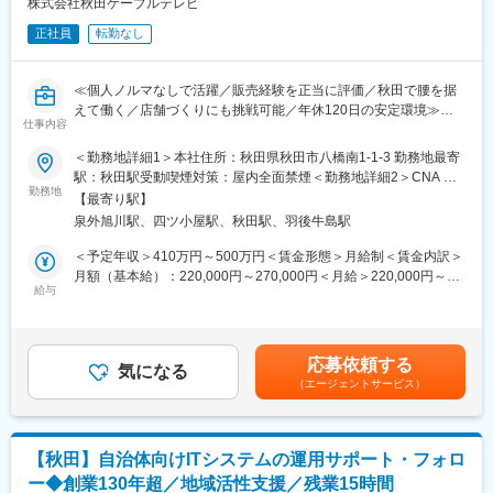
活かしながら、センター運営を支える存在へ成長できる環境で
株式会社秋田ケーブルテレビ
す。
正社員
転勤なし
■受電業務だけでは終わらないキャリア：
「電話を取るだけで成長実感がない」「もっと裁量を持って働き
≪個人ノルマなしで活躍／販売経験を正当に評価／秋田で腰を据
たい」という方に最適です。改善提案を歓迎する風土があり、自
えて働く／店舗づくりにも挑戦可能／年休120日の安定環境≫
らの工夫がサービス品質向上につながるやりがいを実感できま
仕事内容
■この求人のオススメポイント：
す。
・モバイル販売経験を活かし、販売だけでなく店舗運営や企画に
＜勤務地詳細1＞本社住所：秋田県秋田市八橋南1-1-3 勤務地最寄
も挑戦可能
駅：秋田駅受動喫煙対策：屋内全面禁煙＜勤務地詳細2＞CNA 秋
■働き方を改善しながら経験を活かせる：
・個人ノルマなし＆年間休日120日。お客様本位の提案に集中で
勤務地
田ケーブルテレビ御所野店住所：秋田県秋田市御所野地蔵田1-1-1
接客業やコールセンターでの不規則勤務や長時間残業に悩んでい
【最寄り駅】
きる環境
イオンモール秋田 3F受動喫煙対策：屋内全面禁煙変更の範囲：会
た方にも安心の環境です。年間休日120日、残業月5時間程度に加
泉外旭川駅、四ツ小屋駅、秋田駅、羽後牛島駅
・転勤なし。地域インフラを支える安定企業で秋田に根差して活
社の定める事業所
え、賞与年2回支給実績4ヵ月分、育休復帰率100％と長く働ける
躍可能
＜予定年収＞410万円～500万円＜賃金形態＞月給制＜賃金内訳＞
環境が整っています。
月額（基本給）：220,000円～270,000円＜月給＞220,000円～
ケーブルテレビやインターネット、スマートフォンなど地域の通
給与
270,000円＜昇給有無＞有＜残業手当＞有＜給与補足＞・昇給：
■地域のお客様に頼られる仕事：
信インフラサービスを提供する当社にて、スマートフォン販売や
あり・賞与あり：年2回※業績に応じて年度末（3月）に別途賞与
当社が提供するテレビやインターネットは地域の暮らしに欠かせ
契約提案、店舗運営を担当いただきます。
支給あり賃金はあくまでも目安の金額であり、選考を通じて上下
ないサービスです。お客様との距離が近く、「ありがとう」「助
■職務内容：
する可能性があります。月給(月額)は固定手当を含めた表記です。
かった」という言葉を直接いただける機会も多く、人の役に立つ
応募依頼する
・新規契約、機種変更、料金プラン提案、MNP対応
気になる
喜びを実感できます。
（エージェントサービス）
・スマートフォンや通信サービスの接客、販売業務
・店舗運営や売場づくり、販促企画の立案
■当社について：
・高齢者向けスマホ教室の企画、運営、講師業務
当社は秋田市を中心にケーブルテレビ、インターネット、電話、
・後輩社員や未経験スタッフの育成、フォロー
データセンター事業などを展開する地域密着企業です。長年培っ
【秋田】自治体向けITシステムの運用サポート・フォロ
入社後は当社サービスや運用ルールを習得後、これまで培った販
た顧客基盤と高い認知度を強みに、多角的な事業にも挑戦してい
ー◆創業130年超／地域活性支援／残業15時間
売ノウハウを活かして活躍いただきます。店舗改善や集客施策の