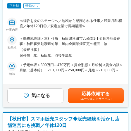
変更の範囲：会社の定める業務
正社員
転勤なし
■どんな環境か：
ジョブカンでは様々なフェーズや技術に携われます。ジョブカン9
製品はリリース時期が異なり、その時最適な技術を選定している
≪経験を次のステージへ／地域から感謝される仕事／残業月5h程
ため、立ち上げ／成長期／成熟期などのフェーズ、PHP／
度／年休120日◎／安定企業で長期活躍≫
Python、AWS／GCPなどの技術が異なります。これがジョブカン
仕事内容
■この求人のオススメポイント：
独自の様々な技術や課題解決に触れることのできる２つとない成
・問い合わせ対応だけでなく業務改善や運営サポートにも携われ
＜勤務地詳細＞本社住所：秋田県秋田市八橋南1-1-3 勤務地最寄
長環境を創り出しています。
るため経験を活かしてキャリアアップできる
駅：秋田駅受動喫煙対策：屋内全面禁煙変更の範囲：無
・年間休日120日かつ残業月5時間程度で接客業やコールセンター
勤務地
■なにをできるのか：
【最寄り駅】
経験者も無理なく働ける
ジョブカン勤怠管理を具体例として記載すると、2010年にリリー
泉外旭川駅、秋田駅、羽後牛島駅
・地域の通信インフラを支える企業だからこそお客様からの感謝
スした勤怠管理は、当時の技術と中小企業をターゲットとしたア
を直接実感できる
＜予定年収＞390万円～470万円＜賃金形態＞月給制＜賃金内訳＞
ーキテクチャで実現されています。今後、大企業をターゲットと
月額（基本給）：210,000円～250,000円＜月給＞210,000円～
した事業展開を行うために、数々の機能開発で複雑化したコード
ケーブルテレビやインターネットなど地域の情報通信インフラを
給与
250,000円＜昇給有無＞有＜残業手当＞有＜給与補足＞■昇給：あ
とアーキテクチャの見直しを行い、開発のアジリティを高める必
提供する当社にて、カスタマーサポート業務をお任せいたしま
り■賞与：年2回（前年度実績4ヵ月分）※上記とは別に会社業績・
要があります。
す。
個人評価に応じて3月に期末賞与を支給の場合もございます賃金は
ドメイン知識は無くても大丈夫です。ジョブカンは業務効率化を
■職務内容：
あくまでも目安の金額であり、選考を通じて上下する可能性があ
目的として誕生したシステムです。ジョブカンの開発で最も重要
応募依頼する
・各種サービスに関する問い合わせ対応や操作案内
気になる
ります。月給(月額)は固定手当を含めた表記です。
なことは、ジョブカンがどのように利用されるのかを想像して
（エージェントサービス）
・契約内容や顧客情報の入力および変更手続き
「バックオフィスの従業員が価値ある業務に携われる時間を創り
・解約相談への対応および継続提案
出す」ことです。ドメイン知識はプロジェクトを進めながら学ん
・マニュアル整備や業務フロー改善の提案
でいきましょう。
・社内各部署との連携や情報共有
【秋田市】スマホ販売スタッフ◆販売経験を活かし店
お客様対応に加え、サービス品質向上に向けた改善活動にも携わ
変更の範囲：会社の定める業務
舗運営にも挑戦／年休120日
ります。コールセンターや接客・販売で培った傾聴力や提案力を