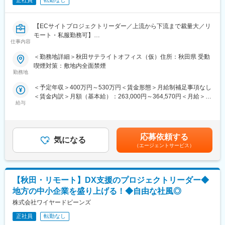
正社員
転勤なし
【ECサイトプロジェクトリーダー／上流から下流まで裁量大／リ
モート・私服勤務可】
仕事内容
■業務内容：
＜勤務地詳細＞秋田サテライトオフィス（仮）住所：秋田県 受動
ECサイト構築全般のプロジェクトマネジメントを担当していただ
喫煙対策：敷地内全面禁煙
きます。当社は一次請け企業として、お客様から直接お話を伺
勤務地
い、要件定義から開発、運用まで、ひとつの案件を上流から下流
＜予定年収＞400万円～530万円＜賃金形態＞月給制補足事項なし
まで承っており、PLとして仕事の幅を広げることが可能です。加
＜賃金内訳＞月額（基本給）：263,000円～364,570円＜月給＞
えて知名度の高いブランドのEコマースに携われることや、顧客体
給与
263,000円～364,570円＜昇給有無＞有＜残業手当＞有＜給与補足
験価値の最大化を通し、自らの介在価値を高められる点もやりが
＞■経験、能力を考慮の上、決定します。■賞与：年2回（6月・12
いの一つです。
月）■昇給：原則年1回賃金はあくまでも目安の金額であり、選考
を通じて上下する可能性があります。月給(月額)は固定手当を含め
■詳細：
応募依頼する
気になる
た表記です。
・プロジェクトの進捗管理／課題管理
（エージェントサービス）
・クライアントや外部ベンダーとの折衝
・課題解決へ向けての企画／提案
・要件定義、基本設計、ユーザーストーリー等の作成
【秋田・リモート】DX支援のプロジェクトリーダー◆
【変更の範囲：会社の定める業務】
地方の中小企業を盛り上げる！◆自由な社風◎
■開発環境：
株式会社ワイヤードビーンズ
・開発言語（マークアップ含む）：JavaScript、HTML、SCSS、
XML、Apex、VB、Python、GO、PHP、TypeScript、SQL
正社員
転勤なし