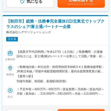
めるお仕事です。
気になる
回（7月）■賞与：年2回（7月／12月）■決算賞与（会社業績によ
（エージェントサービス）
※入社後に2週間程度対面でOJTを行い、その後も遠隔にて丁寧に
り支給）賃金はあくまでも目安の金額であり、選考を通じて上下
フォローいたします。
する可能性があります。月給(月額)は固定手当を含めた表記です。
秋田県内の拠点（秋田・横手）と連携して業務を行います。
※入社時に医療業界の知識は不問です。
【秋田市】総務・法務◆完全週休2日/北東北でトップク
ラスのシェア/富士通パートナー企業
■働き方に関して：
当ポジションの平均残業時間は月5時間程度、年間休日も120日以
株式会社シグマソリューションズ
上となっており、非常に働きやすい環境が整っております。
正社員
■同社について：
テスコ株式会社の社名の由来でもある「知識・技術を磨き、情報
【残業月平均20時間／年休127日（土日祝）／医療機関・介護施
と製品を迅速に提供し続ける」という言葉には、医療技術の進歩
設向けには、富士通(株)のパートナー企業として活動／青森・岩
と発展に寄与したいという強い意志が込められています。
仕事内容
手・秋田でトップクラスのシェア】
私たちは、医療や社会を取り巻くあらゆるものを見据え、「今な
同社は医療業界向けに、電子カルテや薬歴管理のシステムの提案
＜勤務地詳細＞本社住所：秋田県秋田市卸町3-4-1 勤務地最寄駅：
すべきことは何か」を常に考え行動してきました。
から運用サポートまでを一貫して行っている企業です。
JR東日本線／羽後牛島駅受動喫煙対策：屋内全面禁煙変更の範
今日の医療を取り巻く環境は日々変化しており、私たちの提供す
勤務地
囲：会社の定める事業所
る全てのサービスは時代に即したものでなくてはなりません。
【最寄り駅】
■業務の詳細
社員一人ひとりが新しい情報を吸収できる柔軟性や、何事にもチ
羽後牛島駅、秋田駅、新屋駅(秋田県)
契約管理業務・売上管理・営業管理システムの導入を主に担当い
ャレンジできる意欲を持ち続け、医療に関われる喜びを胸に、
ただきます。
＜予定年収＞400万円～600万円＜賃金形態＞月給制＜賃金内訳＞
これからも日々全力で事業に取り組んでまいります。
その他、以下の業務をお任せいたします。
月額（基本給）：210,000円～290,000円＜月給＞210,000円～
・各種契約書の作成
給与
290,000円＜昇給有無＞無＜残業手当＞有＜給与補足＞■賞与実績:
■魅力・特徴：
・審査/株主総会
年2回賃金はあくまでも目安の金額であり、選考を通じて上下する
同社は、医療機器商社の中でもトップクラスの売り上げを誇り低
・取締役会の事務局業務
可能性があります。月給(月額)は固定手当を含めた表記です。
侵襲医療機器販売のリーディングカンパニーであるウイン・パー
・社内ルールの構築