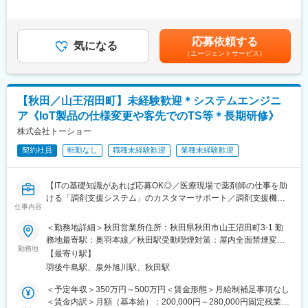
ライフスタイルとキャリアプランに合わせて全国50地域以上の案
変更の範囲：会社の定める業務
月：80,000円～110,000円（固定残業時間40時間0分/月）超過し
件から勤務地をご提案させていただきます。
た時間外労働の残業手当は追加支給＜月額＞380,000円～665,000
年収は現職考慮（モデル年収：20代650万、40代後半850万）領
円（12分割）（一律手当を含む）＜昇給有無＞有＜残業手当＞有
域を変えてのPJT打診も可能です。また、無期雇用派遣となるた
応募依頼する
気になる
＜給与補足＞※面接を通して、ご経験やスキルにより当社規定に基
め、ＰＪＴの期間外もベース給与は保証いたします。
（エージェントサービス）
づき決定いたします。■昇給、インセンティブあり■モデル年収：
20代650万、40代後半850万賃金はあくまでも目安の金額であ
■当社で働く魅力
り、選考を通じて上下する可能性があります。月給(月額)は固定手
（1）最大限希望を考慮します
当を含めた表記です。
【秋田／山王沼田町】未経験歓迎＊システムエンジニ
全国50地域以上のPJTからご提案し、なるべくご希望の勤務地に
アサインが可能です。また、次の契約での再配属の際の地域もし
ア《IoT製品の仕様変更や客先でのTS等＊長期研修》
っかり考慮いたします。これは小規模ならではの社内バッティン
株式会社トーショー
グの少なさも大きく影響しています。
（2）小規模ならではの手厚いサポート
契約社員
転勤なし
職種未経験歓迎
業種未経験歓迎
CSO業界で10年以上のキャリアを持つ社員が、あなたの生涯のわ
たる「キャリア形成」を丁寧にサポートします。その繋がりやノ
【ITの基礎知識があれば応募OK◎／医療現場で薬剤師の仕事を助
ウハウの蓄積から、メーカーさんへ転籍の可能性があるPJTも紹
ける「調剤支援システム」のカスタマーサポート／調剤支援機
介可能、また過去には、10年ほどブランクのある50代の方のご支
仕事内容
器・システムで総合病院でのシェアNo.1】
援の実績もあるなど選考の合格率も高いです。
（3）長期就業／キャリア形成が可能
＜勤務地詳細＞秋田営業所住所：秋田県秋田市山王沼田町3-1 勤
【はじめに】
弊社所属のMRはシニア（50代）がボリュームゾーン。プロジェ
務地最寄駅：奥羽本線／秋田駅受動喫煙対策：屋内全面禁煙変更
当ポジションは自社販売している大型IoT製品や薬剤システムの運
クト終了後も責任をもって再配属先を探します。また、過去営業
勤務地
の範囲：会社の定める事業所（リモートワーク含む）
【最寄り駅】
用～保守を担うシステムエンジニア職となっております。未経験
成績の優秀な方ではメーカー登用の実績もあります。
羽後牛島駅、泉外旭川駅、秋田駅
からチャレンジできる事に加えて、メーカー直雇用という貴重な
求人となっております。IT領域へキャリアチェンジされたい方歓
■企業の特徴
＜予定年収＞350万円～500万円＜賃金形態＞月給制補足事項なし
迎しております！
同社は国内最大級のヘルステック企業のグループ会社で、安定し
＜賃金内訳＞月額（基本給）：200,000円～280,000円固定残業手