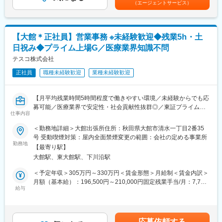
（エージェントサービス）
紹介される
ます。月給(月額)は固定手当を含めた表記です。
・利用者へ訪問、契約
・介護用品の納品、組立、配送
◇製品例…介護ベッド、車いす、ポータブルトイレ、入浴用椅子
【大館＊正社員】営業事務 ※未経験歓迎◆残業5h・土
等
日祝み◆プライム上場G／医療業界知識不問
◇営業エリア：市内メイン（各事業所から1時間圏内）
◇配送件数：10~12件（社用車を使用）
テスコ株式会社
正社員
職種未経験歓迎
業種未経験歓迎
■求人の特徴：
・業界、職種未経験で入社し、活躍している先輩社員も多数おり
ます。丁寧に指導育成いたしますので安心してお仕事を覚えてい
【月平均残業時間5時間程度で働きやすい環境／未経験からでも応
ただけます。
募可能／医療業界で安定性・社会貢献性抜群◎／東証プライム上
・将来的なキャリアもしっかりサポートしており、営業所所長や
仕事内容
場グループ】
新規出店時の責任者等への登用も可能となります。
＜勤務地詳細＞大館出張所住所：秋田県大館市清水一丁目2番35
・入社後に福祉用具専門相談員の資格を取得していただきます。
医療機器を取り扱う営業所にて、営業社員のサポート業務をお任
号 受動喫煙対策：屋内全面禁煙変更の範囲：会社の定める事業所
(費用は当社が負担いたします。)
せします。
勤務地
【最寄り駅】
間接的に地域医療にも貢献でき社会貢献性の高いポジションで
■福祉業界：
大館駅、東大館駅、下川沿駅
す。
少子高齢化が続く現代社会において、高齢者の数は年々増加傾向
【具体的には】
＜予定年収＞305万円～330万円＜賃金形態＞月給制＜賃金内訳＞
です。それに伴い、高齢者の「長く安心・安全に暮らしたい」と
・受発注データの入力（専用システム使用）
月額（基本給）：196,500円～210,000円固定残業手当/月：7,700
いう想いから、福祉用具のニーズも増えております。
・仕入・売上処理
給与
円～8,300円（固定残業時間5時間0分/月）超過した時間外労働の
・電話対応（病院・メーカー・社内）
残業手当は追加支給＜月給＞204,200円～218,300円（一律手当を
変更の範囲：会社の定める業務
・来客対応
含む）＜昇給有無＞有＜残業手当＞有＜給与補足＞※年収はスキル
※PC作業だけでなく、周囲とコミュニケーションを取りながら進
やご経験を考慮し、同社規定により決定いたします。■昇給：年1
応募依頼する