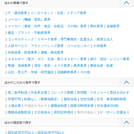
ほかの業種で探す
IT・通信業界
インターネット・広告・メディア業界
メーカー（機械・電気）業界
メーカー（素材・化学・食品・化粧品・その他）業界
商社業界
金融業界
建設・プラント・不動産業界
コンサルティング・リサーチ業界・専門事務所・監査法人・税理士法人
人材サービス・アウトソーシング業界・コールセンター
小売業界
外食産業・飲食業界
運輸・物流業界
エネルギー（電力・ガス・石油・新エネルギー）業界
旅行・宿泊・レジャー業界
警備・清掃業界
理容・美容・エステ業界
教育業界
農林水産・鉱業
公社・官公庁・学校・研究施設
冠婚葬祭業界
その他
ほかのこだわり条件で探す
第二新卒歓迎
外資系企業
フレックス勤務
管理職・マネジャー
英語を活かす
学歴不問
転勤なし（勤務地限定）
服装自由
女性活躍
社宅・家賃補助制度
上場企業
中国語を活かす
退職金制度
残業20時間未満
完全週休2日制
職種未経験歓迎
土日祝休み
原則定時退社
海外出張あり
U・Iターン支援あり
ほかの固定給で探す
固定給25万円以上
固定給35万円以上