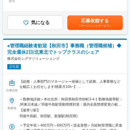
た財務基盤のもとで働けます。医療従事者向けポータルサイト
給与
当/月：40,000円～70,000円（固定残業時間33時間0分/月）超過し
【業務内容】
「CareNet.com」を運営する親会社の強力なサポートを受けなが
た時間外労働の残業手当は追加支給＜月給＞240,000円～350,000
お客様との仕様打合せや現地でのシステムカスタマイズも発生す
ら、最新の医療情報に触れられる環境が整っています。成長フェ
円（一律手当を含む）＜昇給有無＞有＜残業手当＞有＜給与補足
るため、社内でのデスクワークが6割、お客様先での業務が4割ほ
ーズの活気あふれる環境で、キャリアアップを目指せる魅力的な
＞※給与詳細は、年齢・スキルを考慮し決定します。■昇給：年1
応募依頼する
どとなります。また、外部のITベンダーとの打ち合わせ等もある
職場です。
気になる
回■賞与：年2回賃金はあくまでも目安の金額であり、選考を通じ
（エージェントサービス）
ため、関係者が多いのも当職種の特徴の一つとなります。
また、グループ間でのキャリア開発も可能です。MR以外の他職種
て上下する可能性があります。月給(月額)は固定手当を含めた表記
最初は一つの製品を担当いただきシステムと製品専門性を高めて
へのキャリア形成も進めていることも大きな特徴です。
です。
頂きますが、経験に応じて他のシステムや対応範囲を広げて頂き
ます。
変更の範囲：会社の定める業務
※管理職経験者歓迎【秋田市】事務職（管理職候補）◆
完全週休2日/北東北でトップクラスのシェア
【ポジションの魅力】
・長期間の研修を用意しているため職種未経験＆技術的な知識が
株式会社シグマソリューションズ
全く無い方でも立ち上りが可能となっております。
正社員
・業界トップクラスの調剤システムやIoT製品を扱っており、業務
を通して最新の技術に触れることが可能です。
・正社員登用は前提の採用です。就業態度に問題がなければ原則
【総務・人事部門のマネージャー候補として総務、人事業務など
登用となり、業界トップクラスシェアを誇る優良企業の正社員と
を幅広くお任せします/残業月10h~】
して安定就業が可能です。（登用率98%、試験ノルマなし）
仕事内容
■職務内容詳細：
＜勤務地詳細＞本社住所：秋田県秋田市卸町3-4-1 勤務地最寄駅：
【同社の魅力】
同社では管理部門が総務と人事から成り立っています。
JR東日本線／羽後牛島駅受動喫煙対策：屋内全面禁煙変更の範
◆医療業界に貢献：
総務部の業務としてはトナー、プリンターなどの受発注管理業
勤務地
囲：会社の定める事業所（リモートワーク含む）
最新のIoT技術に注力しており、これまで人の手でアナログに行わ
【最寄り駅】
務、売上入力・請求管理・契約管理、総務関連業務などがあり、
れていた薬剤管理を、全自動で管理、調整、計測、分包まで対応
羽後牛島駅、秋田駅、新屋駅(秋田県)
人事部門の業務としては採用、人材育成、労務管理などがありま
可能にしました。当社の製品やシステムが、24時間止めてはなら
す。
＜予定年収＞400万円～600万円＜賃金形態＞月給制管理職に昇進
ない医療現場の安心安全や、医療従事者の負担軽減に大きく貢献
今回のポジションでは、これらの業務を行っていただきつつ、管