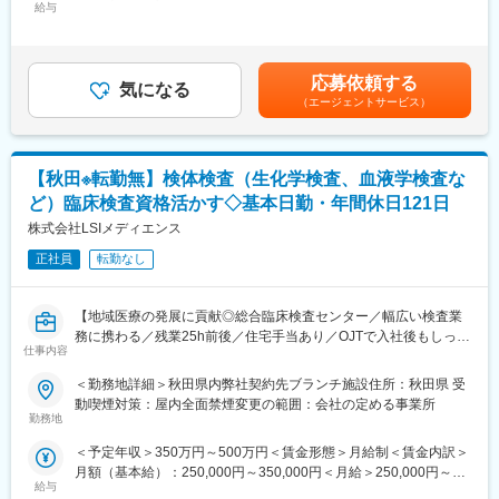
ケーション能力も大切なお仕事です。
給与
350,000円＜昇給有無＞有＜残業手当＞有＜給与補足＞※経験・能
ります。
力等を考慮の上、当社規定により決定します。■給与改定：年1回
・同社の営業に決まったマニュアルはなく、自分なりの創意工夫
■具体的な業務：
■賞与：年2回（7月、12月）賃金はあくまでも目安の金額であ
が重要です。また個人だけでなく拠点単位での表彰制度もありチ
◇据付（搬入・組立・調整・取扱い説明）
り、選考を通じて上下する可能性があります。月給(月額)は固定手
ーム一丸で取り組む環境も魅力です。
応募依頼する
◇保守（保守契約・点検契約）
気になる
当を含めた表記です。
（エージェントサービス）
◇整備（保守に含まない部品等の交換）
【同社について】
◇修理（故障オンコールを受け訪問し復旧）
当社は売上高256億円、全国77拠点、従業員数570名規模を誇る調
剤機器メーカーです。1971年創業と半世紀以上歴史をもち、特に
■取扱う医療機器
1980年代から他社に先駆けてスウェーデンなどヨーロッパに販売
【秋田※転勤無】検体検査（生化学検査、血液学検査な
MRI装置、CT装置、X線撮影装置、超音波診断装置、骨密度測定
網を拡大してきました。国内だけでなく、海外での売上も安定的
ど）臨床検査資格活かす◇基本日勤・年間休日121日
装置等
に伸びているため経営が安定しています。
株式会社LSIメディエンス
■主なお客様
正社員
転勤なし
病院、クリニック等の医療機関
変更の範囲：会社の定める業務
■組織構成：
【地域医療の発展に貢献◎総合臨床検査センター／幅広い検査業
2名（男性2名）平均年齢37歳
務に携わる／残業25h前後／住宅手当あり／OJTで入社後もしっか
仕事内容
りサポート】
■業務の魅力：
＜勤務地詳細＞秋田県内弊社契約先ブランチ施設住所：秋田県 受
お客様が満足する製品・サービス・ソリューションを提供するこ
■業務概要：
動喫煙対策：屋内全面禁煙変更の範囲：会社の定める事業所
とで、医療業界の課題を解決し人々の健康や豊かな生活に貢献す
当社契約先秋田県内ブランチラボにおける検体検査業務全般を担
勤務地
ることができます。
当していただきます。生化学、血液学、一般検査など幅広い分野
＜予定年収＞350万円～500万円＜賃金形態＞月給制＜賃金内訳＞
での検査業務を通じて、地域医療の発展に寄与する重要な役割を
■教育制度：
月額（基本給）：250,000円～350,000円＜月給＞250,000円～
担っていただきます。
千葉県柏市にある研修施設でサービスエンジニアとしての研修実
給与
350,000円＜昇給有無＞有＜残業手当＞有＜給与補足＞条件面は