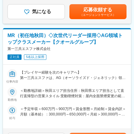
可能性があります。月給(月額)は固定手当を含めた表記です。
処方箋の調剤薬局で写真つき説明書をご覧になったことあります
開発および販売を手掛ける同社にて、ネットワーク・セキュリテ
か？
応募依頼する
ィ構築やハードウェア保守を担当いただきます。入社後の適性や
気になる
弊社が業界に先んじて開発しました。QRコードで患者さんの服薬
（エージェントサービス）
希望に応じて、以下いずれかの業務、または複合的な業務に振り
ログの管理など新しいシステムや開発を取り入れ成長していま
分けいたします 。
す。
＜ネットワーク・セキュリティ業務＞
変更の範囲：会社の定める業務
MR（初任地秋田）◇次世代リーダー採用◇AG領域ト
・プリセールス（営業同行または単独での、ヒアリング／要件定
ップクラスメーカー【クオールグループ】
義／提案書・見積作成／プレゼン）
・設計（物理構成・論理構成の設計）
第一三共エスファ株式会社
・機器（UTMや各種ネットワークスイッチ等）の設定、設置
正社員
5名以上採用
・保守運用
・最新セキュリティ動向の調査・標準化（ニュース等で報じられ
る重大インシデントの分析と、医療機関向けの独自構築ガイドラ
【プレイヤー経験を次のキャリアへ】
インへの反映・アップデート）
第一三共エスファは、AG（オーソライズド・ジェネリック）領域
仕事内容
を強みに成長を続ける製薬メーカーです。
＜ハードウェア保守業務＞
2024年よりクオールグループの中核企業として新たな成長フェー
＜勤務地詳細＞秋田エリア担当住所：秋田県エリア担当として直
・顧客が利用するＩＴ機器（サーバ、ネットワーク、PC等）の障
ズを迎え、
行直帰型の営業スタイル 受動喫煙対策：屋内全面禁煙変更の範
害発生時の対応
現在は業界トップクラスのポジション確立に向けて事業拡大を進
勤務地
囲：会社の定める事業所
・導入いただいた顧客先へ定期訪問しメンテナンス
めています。
・システム導入時の設置作業・配線作業等
＜予定年収＞600万円～900万円＜賃金形態＞月給制＜賃金内訳＞
秋田エリアで将来の営業組織を担う次世代リーダー候補の募集で
月額（基本給）：300,000円～650,000円＜月給＞300,000円～
す。
■教育体制
給与
650,000円＜昇給有無＞有＜残業手当＞無＜給与補足＞※モデル年
「このままプレイヤーとしてキャリアを重ねるべきか」 「将来的
先輩社員がシステムの扱い方やネットワークの基礎から丁寧に指
収：30代：650～750万円40代：750～950万円・モデル賃金に含
にマネジメントへ挑戦したい」
導するほか、資格取得支援なども行っており、インフラ領域が未
まない主な手当、費用支援として、子供手当、単身赴任手当、通
そんな想いをお持ちのMR経験者の方にぜひご覧いただきたいポジ