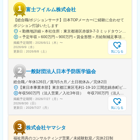
【同社で働くメリット】
富士フイルム株式会社
■安心の働きやすさ：
フレックスタイム制も取り入れ、柔軟に働き方をアレンジ可能。
【総合職/ポジションサーチ】日本TOPメーカー/ご経験に合わせて
残業時間も月10時間程度、産休育休の取得実績も多数あり、育児
ポジション打診いたします
手当もございます。
＜勤務地詳細＞本社住所：東京都港区赤坂9-7-3 ミッドタウン・ウェスト勤務地最寄駅：東京メトロ日比谷線／都営大江戸線／六本木駅受動喫煙対策：敷地内全面禁煙
＜予定年収＞600万円～900万円＜賃金形態＞月給制補足事項なし＜賃金内訳＞月額（基本給）：300,000円～500,000円＜月給＞300,000円～500,000円＜昇給有無＞有＜残業手当＞有賃金はあくまでも目安の金額であり、選考を通じて上下する可能性があります。月給(月額)は固定手当を含めた表記です。
■充実の研修制度：
掲載予定期間：
2026/6/11（木）
〜
導入研修が80時間あり、手厚いフォロー体制があります。
2026/9/9（水）
気になる
更新日：
2026/8/8（土）
CRC社内認定制度を採用し、継続研修を充実させることで常に新
しい知識を身につけ、スキルアップできる環境を用意していま
す。
一般財団法人日本予防医学協会
■キャリアステップ：
CRCとして幅広い経験を積むことや、スペシャリストとして特定
総合職／年休126日／賞与5カ月／土日祝休み／完休2日
の疾患領域の専門的な経験を積んでいくことも可能です。
【東日本事業本部】東京都江東区毛利1-19-10 江間忠錦糸町ビル※訪問先からの直行直帰が可能です！＜アクセス＞・JR総武線（快速・各駅停車）／東京メトロ半蔵門線 錦糸町駅より徒歩5分・東京メトロ半蔵門線／都営新宿線 住吉駅より徒歩5分※受動喫煙対策:屋内全面禁煙
また、グループの垣根を超えCRCからSMAやCRAへのキャリアチ
年収560万円（法人営業／入社3年目） 年収700万円（法人営業・チームリーダー／入社5年目）
ェンジ、事業の枠をこえ新たなキャリアにチャレンジされている
掲載予定期間：
2026/7/27（月）
〜
方もいらっしゃいます。
2026/8/30（日）
気になる
更新日：
2026/7/27（月）
変更の範囲：会社の定める業務
株式会社ヤマシタ
福祉用具のコンサルティング営業／未経験歓迎／完休2日制