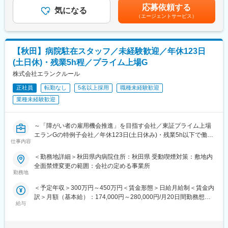
経験の方でも安心して就業可能です。
勤手当、社宅制度等があります。賃金はあくまでも目安の金額で
ションです。
応募依頼する
気になる
あり、選考を通じて上下する可能性があります。月給(月額)は固定
（エージェントサービス）
■当社紹介：
手当を含めた表記です。
【仕事内容】
当社は富士通パートナーとして北東北で特に高いシェアを誇り、
医師・病院薬剤師・調剤薬局に対する情報提供活動を担当いただ
業界としてもニーズが高い成長産業です。
きます。
昨今はセキュリティの重要度が高まっており、医療機関へ特化し
【秋田】病院駐在スタッフ／未経験歓迎／年休123日
同社MRの特徴は、価格訴求中心の営業ではなく、
たセキュアなネットワーク環境の提案にも注力しています。
・先発品からの適切な切替提案
(土日休)・残業5h程／プライム上場G
当社では医療システム、介護システム、歯科医院向けのシステム
・医療安全の向上
株式会社エランクルール
などの販社として、ヘルスケア領域におけるITシステム導入での
・安定供給への貢献
地域貢献を行っております。
・医療機関・薬局の運営課題への提案
正社員
転勤なし
5名以上採用
職種未経験歓迎
また自社開発製品である調剤薬局向けシステム「ElixirS」は、代
など、医療現場の課題解決に踏み込んだ提案型営業であること。
業種未経験歓迎
理店を通じて全国の調剤薬局に導入されております。
ジェネリックメーカーでありながら、高い専門性と提案力を発揮
できる環境です。
変更の範囲：会社の定める業務
～「障がい者の雇用機会推進」を目指す会社／東証プライム上場
【このポジションの魅力】
エランGの特例子会社／年休123日(土日休み)・残業5h以下で働き
仕事内容
◇将来のリーダー候補採用
やすい環境◎／定年70歳・幅広い世代活躍～
今回は次世代組織を見据えた採用です。
＜勤務地詳細＞秋田県内病院住所：秋田県 受動喫煙対策：敷地内
入社後は経験を積みながら、エリアリーダー、営業所長、マネジ
■職務内容
全面禁煙変更の範囲：会社の定める事業所
メント職へのキャリアアップを期待しています。
「入院準備が困難」「急な入院」「一人暮らし」等の入院に関す
勤務地
◇成長フェーズだからこそのチャンス
る困り事を解決するレンタルサービス『CSセット（入院生活用品
＜予定年収＞300万円～450万円＜賃金形態＞日給月給制＜賃金内
クオールグループ傘下となり、事業基盤はさらに強固になりまし
セット）』を提供するエランGの中で、CSセット導入済みの病院
訳＞月額（基本給）：174,000円～280,000円/月20日間勤務想定
た。
施設で現場運営サポートを行っております。本ポジションでは病
給与
その他固定手当/月：35,000円～55,000円＜想定月額＞209,000円
今後の事業拡大に伴い、組織を牽引する中核人材の活躍が期待さ
院にて働く当社スタッフのメンバー管理や運営管理をお任せしま
～335,000円＜昇給有無＞有＜残業手当＞有＜給与補足＞■賞与
れています。
す。
1.5か月分（前年度実績）賃金はあくまでも目安の金額であり、選
◇AG領域での高い競争力