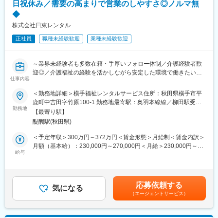
日祝休み／需要の高まりで営業のしやすさ◎ノルマ無
◆
株式会社日東レンタル
正社員
職種未経験歓迎
業種未経験歓迎
～業界未経験者も多数在籍・手厚いフォロー体制／介護経験者歓
迎◎／介護福祉の経験を活かしながら安定した環境で働きたい方
仕事内容
へ／資格取得費用全額負担～
＜勤務地詳細＞横手福祉レンタルサービス住所：秋田県横手市平
■仕事内容：
鹿町中吉田字竹原100-1 勤務地最寄駅：奥羽本線線／柳田駅受動
・福祉用具、在宅介護用品のレンタル及び販売業務
勤務地
喫煙対策：屋内全面禁煙変更の範囲：会社の定める事業所
【最寄り駅】
・社会福祉協議会、福祉施設への営業（ルートセールス）
醍醐駅(秋田県)
※ケアマネジャーさんから紹介されたお客様に伺うため、飛び込み
営業等はありません。「売るため」の提案ではなく「生活を支え
＜予定年収＞300万円～372万円＜賃金形態＞月給制＜賃金内訳＞
るため」のご紹介となります。
月額（基本給）：230,000円～270,000円＜月給＞230,000円～
※個人ノルマはなく、営業所単位で目標達成を目指していただきま
給与
270,000円＜昇給有無＞有＜残業手当＞有＜給与補足＞※給与は前
す。
職実績およびご経験を考慮して決定します。■昇給有：1月あたり
0～10,000円※前年度実績■報奨金制度有：3,000～10,000円※各営
■仕事の流れ：
業所ごとに目標を設定し、達成した場合支給されます。賃金はあ
応募依頼する
・福祉施設等を訪問、ケアマネジャーより利用者（見込含む）を
気になる
くまでも目安の金額であり、選考を通じて上下する可能性があり
（エージェントサービス）
紹介される
ます。月給(月額)は固定手当を含めた表記です。
・利用者へ訪問、契約
・介護用品の納品、組立、配送