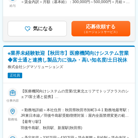
・正社員登用は前提の採用です。就業態度に問題がなければ原則
＜賃金内訳＞月額（基本給）：300,000円～500,000円＜月給＞
・担当エリアの訪問医療施設のターゲティング、担当医療施設へ
登用となり、業界トップクラスシェアを誇る優良企業の正社員と
給与
300,000円～500,000円＜昇給有無＞有＜残業手当＞無＜給与補足
の訪問計画作成、担当医療施設への訪問、医療従事者とのリレー
して安定就業が可能です。（登用率98%、試験ノルマなし）
＞【残業手当について】管理監督者の承認の上、研究会、顧客と
ション構築
の会議等が発生する場合、別途残業手当支給する。【補足】プロ
・卸への訪問、同行、卸 MSとのリレーション構築
【同社の魅力】
ジェクト稼働手当(35,000円)、外勤日当（1日1,500円／外勤3.5時
・医療従事者向けの説明会の企画・実施、医師同士のコミュニケ
応募依頼する
◆医療業界に貢献：
気になる
間以上）■変動賞与制（6月・12月・3月）※平均実績6ヶ月分■イン
ーション推進のための研究会・勉強会の立ち上げ、講演会の企
（エージェントサービス）
最新のIoT技術に注力しており、これまで人の手でアナログに行わ
センティブ：3月（対象者）賃金はあくまでも目安の金額であり、
画・運営 等
れていた薬剤管理を、全自動で管理、調整、計測、分包まで対応
選考を通じて上下する可能性があります。月給(月額)は固定手当を
※勤務地については、選考内で希望を伺ったうえで決定します。
可能にしました。当社の製品やシステムが、24時間止めてはなら
含めた表記です。
ない医療現場の安心安全や、医療従事者の負担軽減に大きく貢献
※業界未経験歓迎【秋田市】医療機関向けシステム営業
＼IQVIAでMRとして働く魅力／
しています。
（１）充実の待遇：同業他社の中でも平均給与の高さや非課税の
◆富士通と連携し製品力に強み・高い知名度/土日祝休
◆高いシェアを持つ製品：
日当の支給の他、退職金や団体保険制度、単身赴任手当や月1回の
株式会社シグマソリューションズ
調剤というニッチな分野で、業界トップクラスのシェアを誇る製
帰省交通費の支給など福利厚生が充実しており、長期就業される
品が多数あります。寡占市場だからこそ、競合製品を使っている
社員が多いのも特徴です。
正社員
顧客からいかにシェアを獲得するか試行錯誤する面白さがありま
（２）豊富なキャリアップの機会があります： MRとして専門性
す。
を磨き、管理職を目指していただく方も多くございますし、社内
【医療機関向けシステムの営業/北東北エリアでトップクラスのシ
公募制度も充実しておりますので、IQVIAが展開している他の事業
変更の範囲：会社の定める業務
ェア/富士通と提携】
部への異動も可能です。
仕事内容
※病院の経営コンサル、医薬品メーカーのマーケティング支援、人
■業務内容
事担当者などの管理部門など
＜勤務地詳細＞本社住所：秋田県秋田市卸町3-4-1 勤務地最寄駅：
医療機関向けのシステム開発・販売を行っている同社にて秋田県
（３）手厚い研修体制でスキルアップができます：製品研修、ス
JR東日本線／羽後牛島駅受動喫煙対策：屋内全面禁煙変更の範
内の医療機関（医科、歯科、薬局など）に向けて、レセプト作
キル研修、学術研修と、国内最大手だからこそ仕事に必要な知識
勤務地
囲：会社の定める事業所
【最寄り駅】
成、カルテ作成、電子薬歴閲覧システムの導入提案営業を行って
やスキルをしっかりと身に付けられる研修制度があります。MRと
羽後牛島駅、秋田駅、新屋駅(秋田県)
いただきます。自社製品のほか富士通などの有名企業の製品も扱
してのスキルのみならず、データ分析、マーケティングなど多角
うため、業界での知名度は高いです。
的にヘルスケアのプロフェッショナル人材を育成する研修制度を
＜予定年収＞330万円～430万円＜賃金形態＞月給制＜賃金内訳＞