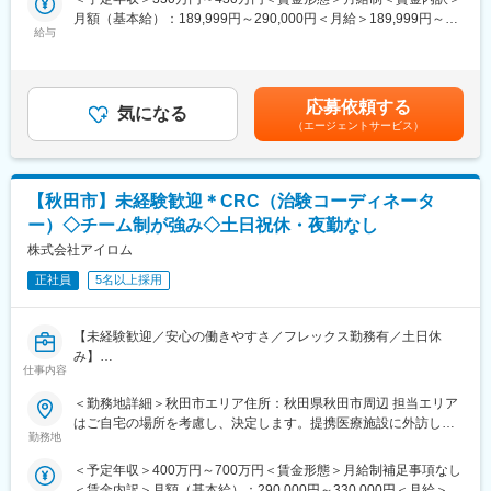
また、営業する際は、システム使用方法のレクチャー専門のイン
整備しています。
月額（基本給）：189,999円～290,000円＜月給＞189,999円～
ストラクターと2名体制で行っていただくため、医療関係の知識に
給与
290,000円＜昇給有無＞有＜残業手当＞有＜給与補足＞■賞与実績:
不安がある方でも挑戦することができます。
【IQVIAサービシーズジャパンについて】
年2回賃金はあくまでも目安の金額であり、選考を通じて上下する
・世界100以上の国と地域／8万人の社員が、医薬品の臨床開発～
可能性があります。月給(月額)は固定手当を含めた表記です。
■職務内容詳細：
プロモーションに携わり、市場を流通するほぼすべての医薬品に
応募依頼する
入社直後は営業部門の先輩社員などと一緒に訪問、飛び込みなど
関与しています
気になる
（エージェントサービス）
新規の顧客に向けた営業を行っていただきます。業務に慣れてき
・日本においても業界トップシェアを誇り、常時100以上のPJが
たら2~3年程度で徐々に既存顧客の引継が行われていくため、
稼働しています
徐々に既存顧客対応にシフトしていくイメージです（通例5年程度
で既存がほぼ100%になっています）。
【秋田市】未経験歓迎＊CRC（治験コーディネータ
新規営業の間は明確な担当顧客数は定められていませんが、既存
変更の範囲：会社の定める業務
ー）◇チーム制が強み◇土日祝休・夜勤なし
営業に移行するタイミングで50~60社程度をご担当いただくイメ
ージとなります。
株式会社アイロム
正社員
5名以上採用
■教育体制
入社後半年程度は先輩社員の商談に同席していただき、どのよう
な流れで契約が行われるかを習得いただきます。慣れてきたらご
【未経験歓迎／安心の働きやすさ／フレックス勤務有／土日休
自身で商談を行っていただき、契約取得に向けて企業と接点を取
み】
っていただきます。
仕事内容
■業務詳細／治験コーディネーター（CRCって何？）
＜勤務地詳細＞秋田市エリア住所：秋田県秋田市周辺 担当エリア
■評価体制
新しい薬や治療法が安全で効果的かどうかを確かめるための臨床
はご自宅の場所を考慮し、決定します。提携医療施設に外訪しま
拠点の上長と売り上げの目標設定を行っていただきます。そのう
試験（治験）をサポートする仕事です。
勤務地
す。受動喫煙対策：屋内全面禁煙変更の範囲：無
えで半期ごとに目標の達成度合いを確認し、評価が決定されま
す。
＜予定年収＞400万円～700万円＜賃金形態＞月給制補足事項なし
＜具体的に＞
同社製品は医療機関の診療報酬改定に対応する関係で需要に波が
＜賃金内訳＞月額（基本給）：290,000円～330,000円＜月給＞