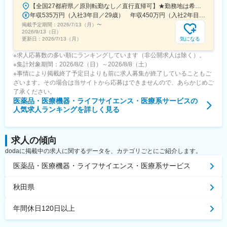
【全国27都府県／原則転勤なし／直行直帰可】★勤務地は希望を考慮★拠点により車通勤OK※充足状況により、ご希望の勤務地での募集が終了している場合があります。※転居を伴う転勤の有無は、半年ごとに希望を伺い、選択いただけます。■東北■・宮城県（仙台市）■関東■・東京都（東京23区など）・神奈川県（横浜市など）・埼玉県（さいたま市など）・千葉県（千葉市など）・茨城県（水戸市）・栃木県（宇都宮市／足利市）・群馬県（前橋市）■東海■・愛知県（名古屋市／豊田市／豊橋市／小牧市）・静岡県（静岡市／浜松市／沼津市／焼津市／富士市）・岐阜県（岐阜市）・三重県（四日市市）■信越・北陸■・長野県（長野市）・山梨県（甲府市）・石川県（金沢市）・富山県（富山市）・福井県（福井市）■関西■・大阪府・兵庫県（神戸市／尼崎市／姫路市）・京都府（京都市）・奈良県（奈良市／天理市）・滋賀県（大津市／彦根市）・和歌山県（和歌山市／田辺市）■中国■・広島県（広島市）・岡山県（岡山市）■四国■・香川県（高松市）■九州■・福岡県（福岡市）
年収535万円（入社3年目／29歳） 年収450万円（入社2年目／26歳）
掲載予定期間：
2026/7/13（月）
〜
2026/9/13（日）
気になる
更新日：
2026/7/13（月）
※求人応募数の多い順にランキングしています（非公開求人は除く）。
※集計対象期間：2026/8/2（日）～2026/8/8（土）
※事情により掲載終了予定日よりも前に求人募集が終了していることもご
ざいます。その場合は当サイトから応募はできませんので、あらかじめご
了承ください。
医薬品・医療機器・ライフサイエンス・医療系サービス
の
人気求人ランキングを詳しく見る
求人の傾向
dodaに掲載中の求人に関するデータを、カテゴリごとにご紹介します。
医薬品・医療機器・ライフサイエンス・医療系サービス
秋田県
年間休日120日以上