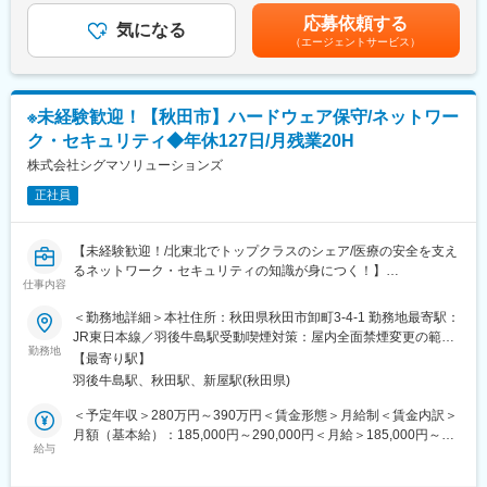
含めた表記です。
応募依頼する
■開発環境：NET, C#, VB, SQLなど
気になる
（エージェントサービス）
■「Elixir S」とは…
Elixir Sは多様化する保険薬局の業務改善を目的としたシステムで
す。
※未経験歓迎！【秋田市】ハードウェア保守/ネットワー
タブレット薬歴をはじめ、シグマコネクト（新薬情報や操作マニ
ク・セキュリティ◆年休127日/月残業20H
ュアル、イベントの開催案内まで、様々な情報をメニュー画面か
らお知らせ）などの新機能を多数搭載。
株式会社シグマソリューションズ
クラウド版薬歴や本部管理システムなどのチェーン薬局向け機能
正社員
も充実。
Elixirシリーズの使いやすさはそのままに、お客様から末永く選ば
れるレセコンとなるよう進化しました。
【未経験歓迎！/北東北でトップクラスのシェア/医療の安全を支え
るネットワーク・セキュリティの知識が身につく！】
■当社について：
仕事内容
当社は富士通パートナーとして特に秋田・青森・岩手で特に高い
■魅力
＜勤務地詳細＞本社住所：秋田県秋田市卸町3-4-1 勤務地最寄駅：
シェアを誇り、業界としてもニーズが増え続けている成長産業で
・年間休日127日、残業20時間程度で働きやすい環境です！
JR東日本線／羽後牛島駅受動喫煙対策：屋内全面禁煙変更の範
す。
・北東北にて、医療機関向けシステムの導入でトップクラスのシ
勤務地
囲：会社の定める事業所
当社システムや全国3,000軒の調剤薬局で使用されています。
【最寄り駅】
ェアを誇り、業界における認知度が高く、安定しています！
当社では医療システム（電子カルテ、医療事務システムなど）、
羽後牛島駅、秋田駅、新屋駅(秋田県)
・医療DX化に伴い需要が急増している「ネットワーク構築」や
介護システム、歯科医院向けのシステムなどの販社として、ヘル
「セキュリティ対策」の最前線に関わることができ、エンジニア
＜予定年収＞280万円～390万円＜賃金形態＞月給制＜賃金内訳＞
スケア領域におけるITシステム導入での地域貢献を行っておりま
としての専門性を高められます。
月額（基本給）：185,000円～290,000円＜月給＞185,000円～
す。
給与
290,000円＜昇給有無＞無＜残業手当＞有＜給与補足＞■賞与実績:
また自社製品である調剤薬局向けシステム「Elixir」は、代理店を
■職務内容：
年2回賃金はあくまでも目安の金額であり、選考を通じて上下する
通じて全国の調剤薬局に導入されております。
医療機関向けシステム（レセコン・電子薬歴・電子カルテ等）の