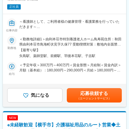
正社員
～看護師として、ご利用者様の健康管理・看護業務を行っていた
だきます～
仕事内容
■業務内容：
＜勤務地詳細1＞由利本荘市特別養護老人ホーム鳥寿苑住所：秋田
・バイタルチェック等日常の健康管理
県由利本荘市鳥海町伏見字久保77 受動喫煙対策：敷地内全面禁煙
・医師との連絡調整
勤務地
＜勤務地詳細2＞ケアステーション・愛住所：秋田県由利本荘市薬
【最寄り駅】
・服薬管理・医師の指示の下での医療処置
師堂谷地287番地2 受動喫煙対策：屋内全面禁煙＜勤務地詳細3＞
矢島駅、薬師堂駅、前郷駅、羽後本荘駅、子吉駅
・施設利用者は約70人です。
特別養護老人ホーム 東光苑住所：秋田県由利本荘市東由利蔵字
＜予定年収＞300万円～400万円＜賃金形態＞月給制＜賃金内訳＞
蔵83 受動喫煙対策：屋内全面禁煙
■組織構成：
月額（基本給）：180,000円～290,000円＜月給＞180,000円～
・鳥寿苑：常勤看護師6名（年齢60代が中心、女性のみ）
給与
290,000円＜昇給有無＞有＜残業手当＞有＜給与補足＞■昇給：1
・東光苑：常勤看護師2名、非常勤看護師4名
月あたり0円～（前年度実績）■賞与：年2回／計2.5ヶ月分（前年
・ケアステーション愛：常勤看護師1名、非常勤看護師1名
度実績）記載金額は選考を通じて上下する可能性があります。月
給(月額)は固定手当を含みます。
応募依頼する
■当社について：
気になる
（エージェントサービス）
ご利用者の孤立感の解消や、入浴、排泄、食事等の日常生活のお
世話やレクリエーションや機能訓練を通して身体機能を維持する
よう、お手伝いをしています。
NEW
※未経験歓迎【横手市】介護福祉用品のルート営業◆土