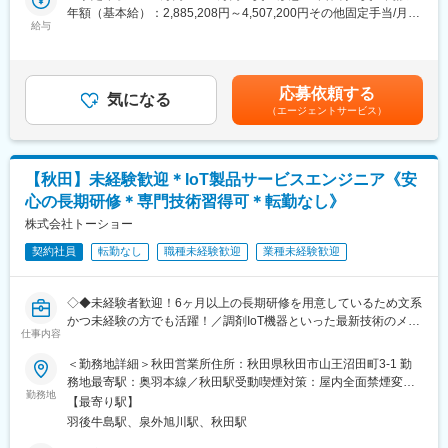
提案する営業です。ニーズに応じて、人材派遣・紹介サービスや
年額（基本給）：2,885,208円～4,507,200円その他固定手当/月：
理店を通じて全国の調剤薬局に導入されております。
院内売店の運営代行サービスも提案していきます。
給与
30,000円固定残業手当/月：62,900円～94,400円（固定残業時間
30時間0分/月）超過した時間外労働の残業手当は追加支給＜月額
主な営業活動は新規提案営業と既存フォローの両輪です。 社会貢
＞333,334円～500,000円（12分割）（一律手当を含む）＜昇給有
変更の範囲：会社の定める業務
献性も高く、今後の高齢化社会において成長が見込める成長産業
無＞有＜残業手当＞有＜給与補足＞※経験・能力・前職の給与など
応募依頼する
です。 また、病院や介護施設の業務軽減に貢献する事で、患者
気になる
を考慮するため上下する可能性があります・評価：年2回（4月・
（エージェントサービス）
様、利用者様へのサービス向上に直結する為、大変やりがいのあ
10月/売上実績だけでなく取り組み姿勢や提案プロセスなどの定性
るお仕事です。
評価も重視）・年収例：370-480万円(主任/入社2-3年)⇒420-550
万円(係長/入社3-5年)賃金はあくまでも目安の金額であり、選考を
■キャリアアップについて：
通じて上下する可能性があります。月給(月額)は固定手当を含めた
【秋田】未経験歓迎＊IoT製品サービスエンジニア《安
本人の頑張りを昇給、昇格にて評価される制度が御座います。ま
表記です。
心の長期研修＊専門技術習得可＊転勤なし》
た、事業拡大に伴い、新規の営業所も出店しており、営業所長や
エリアを管理する責任者などのポストがある為、早期のキャリア
株式会社トーショー
アップが見込めます。 ※実際に入社4年前後で所長になった中途入
契約社員
転勤なし
職種未経験歓迎
業種未経験歓迎
社の方もいらっしゃいます。
■会社情報：
◇◆未経験者歓迎！6ヶ月以上の長期研修を用意しているため文系
当社は入院中に必要となるアメニティ(パジャマ・タオル・日用
かつ未経験の方でも活躍！／調剤IoT機器といった最新技術のメン
品）をレンタルするアメニティサポートシステムを提供している
仕事内容
テナンスが可能！／原則転勤は無いため特定エリアで就業された
会社です。
い方も歓迎！社会貢献性の高い仕事◆◇
＜勤務地詳細＞秋田営業所住所：秋田県秋田市山王沼田町3-1 勤
レンタルだけでなく、病院・介護施設内での申込の受付業務から
務地最寄駅：奥羽本線／秋田駅受動喫煙対策：屋内全面禁煙変更
ご利用者への提供・回収・請求まで全て弊社で受け持っておりま
【はじめに】
勤務地
の範囲：会社の定める事業所（リモートワーク含む）
す。そのため医療・介護施設の業務負担の軽減もでき多くのメリ
【最寄り駅】
当ポジションはフィールドエンジニアと言われる、自社製品を購
ットがあります。拠点は北海道から九州まで展開し、毎年増収・
羽後牛島駅、泉外旭川駅、秋田駅
入されたお客様先へ出向き、機械やシステムのメンテナンスを行
増益と確実に業績伸長しています。
う技術職となります。