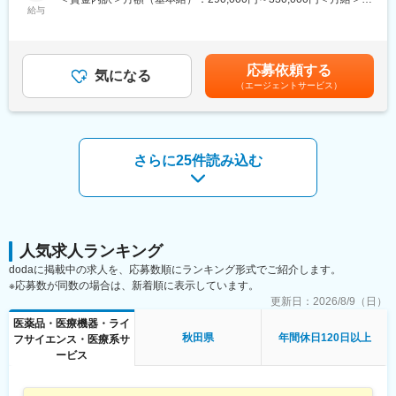
患者さんが治験に参加する手続きを助けたり、治験中のデータを
あるため、報酬改定対応がある年度は高めに、そうでない年は低
給与
290,000円～330,000円＜昇給有無＞有＜残業手当＞有＜給与補足
収集・管理をします。
めに設定されます。
＞※能力・経験に応じて決定致します。■賞与：年2回（夏7月・冬
また、患者さんや医師とのコミュニケーションを取り、試験がス
12月）賃金はあくまでも目安の金額であり、選考を通じて上下す
ムーズに進むように調整。
■当社について：
る可能性があります。月給(月額)は固定手当を含めた表記です。
治験が成功するためにはCRCの役割が非常に重要で、医療の進歩
応募依頼する
当社は富士通パートナーとして特に秋田・青森・岩手で特に高い
気になる
に貢献できるやりがいのある仕事です。
（エージェントサービス）
シェアを誇り、業界としてもニーズが増え続けている成長産業で
※担当する医療機関に常駐しての業務となります。
す。
当社システムや全国2,500軒の調剤薬局で使用されています。
■治験コーディネーターで得られるスキル：
当社では医療システム（電子カルテ、医療事務システムなど）、
（1）コミュニケーション力：
介護システム、歯科医院向けのシステムなどの販社として、ヘル
さらに25件読み込む
患者さんに治験の内容をわかりやすく説明したり、医師や看護師
スケア領域におけるITシステム導入での地域貢献を行っておりま
と連携することで伝える力が身に付きます。
す。
（2）スケジュール管理力：
また自社開発製品である調剤薬局向けシステム「ElixirS」は、代
治験には決まった検査や診察の予定があるため、患者さんが無理
理店を通じて全国の調剤薬局に導入されております。
なく通えるように予定を調整する力が身につきます。
（3）医療の知識：
人気求人ランキング
薬の種類や副作用、検査の内容など、医療に関する知識が自然と
変更の範囲：会社の定める業務
dodaに掲載中の求人を、応募数順にランキング形式でご紹介します。
増えていきます。薬剤師や看護師と話す機会も多いため学ぶこと
※応募数が同数の場合は、新着順に表示しています。
も多いです。
更新日：
2026/8/9（日）
（4）パソコンや書類の整理力：
検査の結果を記録したり、書類をまとめたりする仕事もありま
医薬品・医療機器・ライ
す。パソコンの使い方や、正確に記録する力が身につきます。
秋田県
年間休日120日以上
フサイエンス・医療系サ
（5）チームで働く力：
ービス
治験は医師、看護師、薬剤師など、いろんな職種の人と協力して
進めるので、チームワークの大切さを学べます。