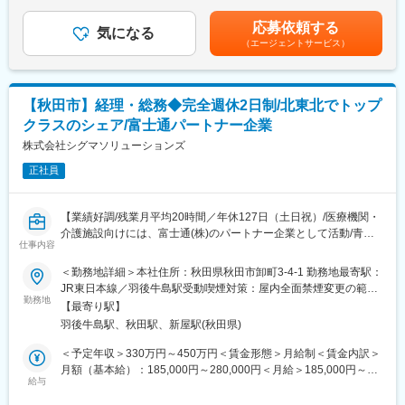
ざいません。※採用時に管理職処遇となる場合：役割給（35,000
く場合もございますが、原則オフィスでの業務となります。
・基本的に完全土日休みで休日出勤の場合は振休取得可能です。
円） この場合、時間外労働手当は支給対象外となります■賞与：
応募依頼する
・他拠点でメンバーの人員が不足の際に自チームから応援を出し
・残業はほとんどない環境で平均残業5時間以下となります。
気になる
年2回賃金はあくまでも目安の金額であり、選考を通じて上下する
（エージェントサービス）
ていただく場合がございます。その際の業務及び人員のコントロ
・定年70歳まで幅広い世代が活躍できる環境です。
可能性があります。月給(月額)は固定手当を含めた表記です。
ールもお願いいたします。
・その他、メンバー育成、メンバーの目標設定及び目標管理や評
■会社の特徴
価業務も担当いただきます。
年間360万人以上×利用施設2000以上！病院や介護施設に入院時に
【秋田市】経理・総務◆完全週休2日制/北東北でトップ
必要な日用品（衣類・タオル類・洗面用具等）をレンタルできる
クラスのシェア/富士通パートナー企業
■担当製品：レセコン・電子薬歴・電子カルテ…等
革新的サービス『CSセット』を展開しているエラングループの特
■担当エリア：秋田県全域（本社機能として、他県やパートナー企
株式会社シグマソリューションズ
例子会社です。
業への支援もありえます）
障がいを抱えた方も、就業を通じて社会の「困った」を解消する
正社員
※前述の通り当ポジションの方は原則オフィス勤務となります
一助を担う…特例子会社として、就労機会の創造にも貢献してお
ります。
■メンバーの主な職務内容：
【業績好調/残業月平均20時間／年休127日（土日祝）/医療機関・
システム導入・セットアップ／システム操作の説明、指導／お客
変更の範囲：会社の定める業務
介護施設向けには、富士通(株)のパートナー企業として活動/青
様問い合わせの応対／クライアント訪問（操作説明・納品など）
仕事内容
森・岩手・秋田でトップクラスのシェア】
＜勤務地詳細＞本社住所：秋田県秋田市卸町3-4-1 勤務地最寄駅：
■ご入社後：
■魅力ポイント
JR東日本線／羽後牛島駅受動喫煙対策：屋内全面禁煙変更の範
部長職の方や他拠点のマネージャーからのOJTを中心に仕事を覚
・電子カルテ導入は国が主導して行っている事業のため、ニーズ
勤務地
囲：会社の定める事業所
えていただく流れとなります。
【最寄り駅】
が順調に拡大しており、業績も好調です！
また、メンバーの管理に必要な知識として、保険制度・担当シス
羽後牛島駅、秋田駅、新屋駅(秋田県)
・医療機関・介護施設向けには、富士通(株)のパートナー企業とし
テムなどを社内研修で覚えていただくことになります。
て活動。青森・岩手・秋田でトップクラスのシェアを獲得。
＜予定年収＞330万円～450万円＜賃金形態＞月給制＜賃金内訳＞
・歯科医院向けには、(株)ノーザのパートナーとして活動してお
月額（基本給）：185,000円～280,000円＜月給＞185,000円～
■当社について：
り、東日本で約1,200件のユーザーを擁し、調剤薬局向けでは、自
給与
280,000円＜昇給有無＞無＜残業手当＞有＜給与補足＞■賞与実績:
医療業界に特化した事業を展開し、レセプトコンピューターや電
社開発ソフトで全国展開。全国に約3,000件の導入実績がありま
年2回賃金はあくまでも目安の金額であり、選考を通じて上下する
子カルテシステムといった、医療機関や調剤薬局で働く医師や看