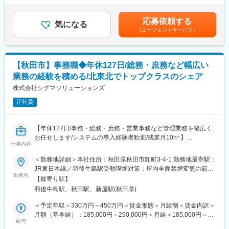
す。
可能性があります。月給(月額)は固定手当を含めた表記です。
護師、薬剤師にとって便利で快適なシステムを提案・提供するこ
とで、地域社会に貢献するIT企業です。
応募依頼する
■業務内容
気になる
（エージェントサービス）
に、病院、クリニック、歯科医院、調剤薬局、介護施設向けに、
変更の範囲：会社の定める業務
電子カルテやレセプトコンピュータ、電子薬歴システムなどの開
発・販売・導入支援・運用サポートを行っている同社にて、経理
業務をご担当いただきます。
【秋田市】事務職◆年休127日/総務・庶務など幅広い
業務の経験を積める/北東北でトップクラスのシェア
■職務内容詳細：
経理部門のメンバーとして入社いただき、
株式会社シグマソリューションズ
・出納
正社員
・伝票処理
・支払業務
・決算帳票
【年休127日/事務・総務・庶務・営業事務など管理業務を幅広く
・税務
お任せします/システムの導入経験者歓迎/残業月10h~】
・監査対応
仕事内容
■職務内容詳細：
などを担当いただきます。そのほか、総務に関する業務も行って
・医科、歯科、薬局、介護などの医療機関向けコンピュータシス
＜勤務地詳細＞本社住所：秋田県秋田市卸町3-4-1 勤務地最寄駅：
いただきます。
テム（レセコン・電子薬歴・電子カルテ等）の開発および販売を
JR東日本線／羽後牛島駅受動喫煙対策：屋内全面禁煙変更の範
※経理と総務の業務比率は7：3程度となります。
手掛ける同社にて、トナー、プリンターなどの受発注管理業務、
勤務地
囲：会社の定める事業所
【最寄り駅】
売上入力・請求管理・契約管理、総務関連業務などをお任せしま
■当社について：
羽後牛島駅、秋田駅、新屋駅(秋田県)
す。
当社は富士通パートナーとして特に秋田・青森・岩手で特に高い
・社内システムの新規導入プロジェクトも進めているため、社内
＜予定年収＞330万円～450万円＜賃金形態＞月給制＜賃金内訳＞
シェアを誇り、業界としてもニーズが増え続けている成長産業で
のシステム導入など貴重な経験を積むことができ、キャリアアッ
月額（基本給）：185,000円～290,000円＜月給＞185,000円～
す。
プにつながります！
給与
290,000円＜昇給有無＞無＜残業手当＞有＜給与補足＞■賞与実績:
当社システムは全国3,000軒の調剤薬局で使用されています。