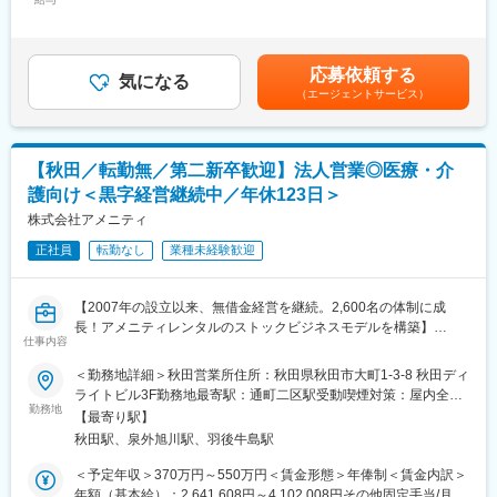
責任を果たすため、現状に甘んじることなく、より価値あるサー
65,000円＜月給＞300,000円～385,000円＜昇給有無＞有＜残業手
■サービス形態：
ビスの提供を模索し続けています。
当＞有＜給与補足＞■昇給：年1回（6月）■賞与：年2回（7月／12
調剤薬局／在宅サービス
月）■決算賞与あり（業績により3月に支給）■研修認定薬剤師手
変更の範囲：会社の定める業務
当：5,000円賃金はあくまでも目安の金額であり、選考を通じて上
応募依頼する
■当社について：
気になる
下する可能性があります。月給(月額)は固定手当を含めた表記で
（エージェントサービス）
保険薬局だけでなく、有料老人ホームや訪問看護ステーションな
す。
どを運営する、医療・介護・福祉の3本のビジネスの柱を持つ「健
康の総合商社」です。東証プライム上場のシップヘルスケアホー
ルディングスのグループ企業でもあり、安定した環境の中で長く
【秋田／転勤無／第二新卒歓迎】法人営業◎医療・介
働くことができます。
護向け＜黒字経営継続中／年休123日＞
また、当社は次世代の薬局のあるべき形を見据えて、20年以上前
から在宅医療に取り組んでおり、今後の超高齢社会に対してもビ
株式会社アメニティ
ジネスとして十分な準備ができている会社です。
正社員
転勤なし
業種未経験歓迎
■やりがいは地域貢献：
地元に根づいた薬局を運営しているため、地元の患者様に多くご
【2007年の設立以来、無借金経営を継続。2,600名の体制に成
利用をいただいている環境です。患者様対応や薬剤師サポートを
長！アメニティレンタルのストックビジネスモデルを構築】
通じ、「ありがとう」の言葉をもらえることがやりがいです。地
仕事内容
事業のさらなる拡大を見据え、各営業所における営業体制の強化
域から多くの「ありがとう」を一緒に集めましょう
を図るため、このたび新たな仲間をお迎えすることとなりまし
＜勤務地詳細＞秋田営業所住所：秋田県秋田市大町1-3-8 秋田ディ
た。
ライトビル3F勤務地最寄駅：通町二区駅受動喫煙対策：屋内全面
■ライフステージの変化があっても安心して働ける会社：
勤務地
禁煙変更の範囲：本文参照
・当社の社員が転職活動をしなくていい環境を作る。そんな思い
【最寄り駅】
■業務詳細：
から、様々な福利厚生や待遇をご用意しています。仕事もプライ
秋田駅、泉外旭川駅、羽後牛島駅
病院や介護施設に向けて、入院・入所時に必要な衣類やタオル、
ベートも充実できる環境を作った結果、新卒3年定着率95.5％とな
日用品などをレンタルできる「アメニティサポートシステム」を
＜予定年収＞370万円～550万円＜賃金形態＞年俸制＜賃金内訳＞
りました。
提案する営業です。ニーズに応じて、人材派遣・紹介サービスや
年額（基本給）：2,641,608円～4,102,008円その他固定手当/月：