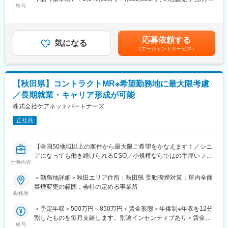
院内売店の運営代行サービスも提案していきます。
給与
30,000円固定残業手当/月：58,200円～86,500円（固定残業時間
変更の範囲：会社の定める業務
30時間0分/月）超過した時間外労働の残業手当は追加支給＜月額
主な営業活動は新規提案営業と既存フォローの両輪です。 社会貢
＞308,334円～458,334円（12分割）（一律手当を含む）＜昇給有
献性も高く、今後の高齢化社会において成長が見込める成長産業
無＞有＜残業手当＞有＜給与補足＞※経験・能力・前職の給与など
応募依頼する
です。 また、病院や介護施設の業務軽減に貢献する事で、患者
気になる
を考慮するため上下する可能性があります・評価：年2回（4月・
（エージェントサービス）
様、利用者様へのサービス向上に直結する為、大変やりがいのあ
10月/売上実績だけでなく取り組み姿勢や提案プロセスなどの定性
るお仕事です。
評価も重視）・年収例：370-480万円(主任/入社2-3年)⇒420-550
万円(係長/入社3-5年)賃金はあくまでも目安の金額であり、選考を
■キャリアアップについて：
通じて上下する可能性があります。月給(月額)は固定手当を含めた
【秋田県】コントラクトMR※希望勤務地に最大限考慮
本人の頑張りを昇給、昇格にて評価される制度が御座います。ま
表記です。
／長期就業・キャリア形成が可能
た、事業拡大に伴い、新規の営業所も出店しており、営業所長や
エリアを管理する責任者などのポストがある為、早期のキャリア
株式会社ケアネットパートナーズ
アップが見込めます。 ※実際に入社4年前後で所長になった中途入
正社員
社の方もいらっしゃいます。
■会社情報：
【全国50地域以上の案件から最大限ご希望をかなえます！／シニ
当社は入院中に必要となるアメニティ(パジャマ・タオル・日用
アになっても働き続けられるCSO／小規模ならではの手厚いフォ
品）をレンタルするアメニティサポートシステムを提供している
仕事内容
ロー】
会社です。
＜勤務地詳細＞秋田エリア住所：秋田県 受動喫煙対策：屋内全面
レンタルだけでなく、病院・介護施設内での申込の受付業務から
■業務内容
禁煙変更の範囲：会社の定める事業所
ご利用者への提供・回収・請求まで全て弊社で受け持っておりま
コントラクトMRとして大手製薬会社（国内／外資）のPJTへの配
勤務地
す。そのため医療・介護施設の業務負担の軽減もでき多くのメリ
属となります。
ットがあります。拠点は北海道から九州まで展開し、毎年増収・
＜予定年収＞500万円～850万円＜賃金形態＞年俸制※年収を12分
PJT期間は1年～3年で、MRの資格・経験をお持ちの方であればご
増益と確実に業績伸長しています。
割したものを毎月支給します。別途インセンティブあり＜賃金内
活躍いただけます。
給与
訳＞年額（基本給）：3,600,000円～6,660,000円固定残業手当/