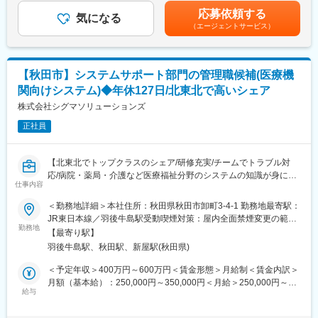
考を通じて上下する可能性があります。月給(月額)は固定手当を含
第一三共ブランドを背景に、多くの医療機関から高い信頼を獲
■業務詳細
応募依頼する
気になる
めた表記です。
得。
・駐在業務（入院セットの配布・回収、サービスの受付業務 等）
（エージェントサービス）
価格競争ではなく、品質・安定供給・情報提供力を武器に提案で
・駐在員(パート中心)の管理
きる環境があります。
・病院関係者との連携・調整
・障害者従業員の指導・サポート
【福利厚生】
【秋田市】システムサポート部門の管理職候補(医療機
製薬業界トップクラスの福利厚生を整備しており、長期的なキャ
■業務詳細
関向けシステム)◆年休127日/北東北で高いシェア
リア形成を支援します。
・駐在員は、病院にて衣類・タオルなどの備品補充や回収、清
株式会社シグマソリューションズ
掃、サービス説明などを行っており、そちらの業務指導を推進い
変更の範囲：会社の定める業務
ただきます。
正社員
・駐在員5～6名を管理いただきます。秋田では現在障がい者雇用
は進んでおりませんが、ゆくゆく1～2名程管理いただく可能性も
【北東北でトップクラスのシェア/研修充実/チームでトラブル対
ございます。
応/病院・薬局・介護など医療福祉分野のシステムの知識が身につ
・担当病院の現場指導をする「駐在スタッフ」、駐在員や指導員
仕事内容
く！】
のシフト状況に合わせて現場指導のフォローに入る「巡回スタッ
フ」のいずれかを担当いただきます※巡回スタッフの場合、ご自宅
＜勤務地詳細＞本社住所：秋田県秋田市卸町3-4-1 勤務地最寄駅：
当社取扱いコンピュータシステムのサポート部門の管理業務全般
から通勤可能範囲での病院の中で巡回いただきます。
JR東日本線／羽後牛島駅受動喫煙対策：屋内全面禁煙変更の範
をお願いいたします。
勤務地
囲：会社の定める事業所
【最寄り駅】
■職務詳細：
■入社後
羽後牛島駅、秋田駅、新屋駅(秋田県)
・営業社員からどの製品をどのお客様へ納品するのかに依頼が入
約3か月は、実際の現場業務（患者様やご家族へのサービス説明／
りますので、メンバーの状況を踏まえ担当者を決定します。
衣類・タオル・スリッパなどの配布や補充など）を経験頂き、そ
＜予定年収＞400万円～600万円＜賃金形態＞月給制＜賃金内訳＞
・特定メンバーへの業務の偏りが発生をしない様に個々人の業務
の後はOJT体制にて管理業務を覚えていきます。将来的にエリア
月額（基本給）：250,000円～350,000円＜月給＞250,000円～
量と発生をする作業の工数を把握した上で適切にコントロールを
マネージャーにも挑戦可能です。
給与
350,000円＜昇給有無＞有＜残業手当＞有＜給与補足＞※給与条件
する事が求められます。
は、ご年齢・ご経験考慮の上決定致しますので、上記限りではご
・メンバーのみでの現地対応が難しい場合、お客様先へ訪問を頂
■働く環境