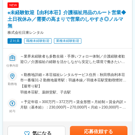
◇製品例…介護ベッド、車いす、ポータブルトイレ、入浴用椅子
NEW
等
※未経験歓迎【由利本荘】介護福祉用品のルート営業◆
◇営業エリア：市内メイン（各事業所から1時間圏内）
◇配送件数：10~12件（社用車を使用）
土日祝休み／需要の高まりで営業のしやすさ◎ノルマ
無
■求人の特徴：
株式会社日東レンタル
・業界、職種未経験で入社し、活躍している先輩社員も多数おり
ます。丁寧に指導育成いたしますので安心してお仕事を覚えてい
正社員
職種未経験歓迎
業種未経験歓迎
ただけます。
・将来的なキャリアもしっかりサポートしており、営業所所長や
新規出店時の責任者等への登用も可能となります。
～業界未経験者も多数在籍・手厚いフォロー体制／介護経験者歓
・入社後に福祉用具専門相談員の資格を取得していただきます。
迎◎／介護福祉の経験を活かしながら安定した環境で働きたい方
仕事内容
(費用は当社が負担いたします。)
へ／資格取得費用全額負担～
＜勤務地詳細＞本荘福祉レンタルサービス住所：秋田県由利本荘
■福祉業界：
■仕事内容：
市一番堰31-2 勤務地最寄駅：羽越本線／羽後本荘駅受動喫煙対
少子高齢化が続く現代社会において、高齢者の数は年々増加傾向
・福祉用具、在宅介護用品のレンタル及び販売業務
勤務地
策：その他（喫煙可能場所あり）変更の範囲：会社の定める事業
【最寄り駅】
です。それに伴い、高齢者の「長く安心・安全に暮らしたい」と
・社会福祉協議会、福祉施設への営業（ルートセールス）
所
羽後本荘駅、薬師堂駅、子吉駅
いう想いから、福祉用具のニーズも増えております。
※ケアマネジャーさんから紹介されたお客様に伺うため、飛び込み
営業等はありません。「売るため」の提案ではなく「生活を支え
＜予定年収＞300万円～372万円＜賃金形態＞月給制＜賃金内訳＞
変更の範囲：会社の定める業務
るため」のご紹介となります。
月額（基本給）：230,000円～270,000円＜月給＞230,000円～
※個人ノルマはなく、営業所単位で目標達成を目指していただきま
給与
270,000円＜昇給有無＞有＜残業手当＞有＜給与補足＞※給与は前
す。
職実績およびご経験を考慮して決定します。■昇給有：1月あたり
0～10,000円※前年度実績■報奨金制度有：3,000～10,000円※各営
■仕事の流れ：
業所ごとに目標を設定し、達成した場合支給されます。賃金はあ
応募依頼する
・福祉施設等を訪問、ケアマネジャーより利用者（見込含む）を
気になる
くまでも目安の金額であり、選考を通じて上下する可能性があり