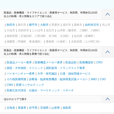
医薬品・医療機器・ライフサイエンス・医療系サービス、秋田県、年間休日120日
以上の転職・求人情報をエリアで絞り込む
秋田市
能代市
横手市
大館市
男鹿市
湯沢市
鹿角市
由利本荘市
潟上市
大仙市
北秋田市
にかほ市
仙北市
山本郡（藤里町、三種町、八峰町）
南秋田郡（五城目町、八郎潟町、井川町、大潟村）
仙北郡（美郷町）
雄勝郡（羽後町、東成瀬村）
鹿角郡（小坂町）
北秋田郡（上小阿仁村）
医薬品・医療機器・ライフサイエンス・医療系サービス、秋田県、年間休日120日
以上の転職・求人情報を業種で絞り込む
医薬品メーカー業界
医療機器メーカー業界
医薬品卸
医療機器卸
CRO
病院・大学病院・クリニック
調剤薬局・ドラッグストア業界
バイオベンチャー業界
大学・研究施設
介護・福祉関連サービス
その他医療関連
診断薬・臨床検査機器・臨床検査試薬メーカー
SMO
CSO
CMO
医療コンサルティング
医療広告代理店・出版社・マーケティング・リサーチ
ほかのエリアで探す
北海道
青森県
岩手県
宮城県
山形県
福島県