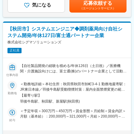
トナーズグループです。
応募依頼する
・各種規程の整備/運用
気になる
少子高齢化でニーズの高まる低侵襲医療に特化し、主要なメーカ
（エージェントサービス）
・運用/顧問弁護士など社外専門家との折衝
ー全てと取引があり、提案の幅が広いことが強みです。
2013年4月、株式会社ウイン・インターナショナルと弊社は、両
■当社について：
社の完全親会社となる共同持株会社ウイン・パートナーズ株式会
当社は富士通パートナーとして特に秋田・青森・岩手で特に高い
社を設立し、経営統合を致しました。
【秋田市】システムエンジニア◆調剤薬局向け自社シ
シェアを誇り、業界としてもニーズが増え続けている成長産業で
これを機に、東北地方の人々のクオリティ・オブ・ライフの向上
ステム開発/年休127日/富士通パートナー企業
す。
により一層貢献できるようグループ力を結集し、最善の医療サー
当社システムや全国3,000軒の調剤薬局で使用されています。
株式会社シグマソリューションズ
ビスの提供を目指してまいります。
当社では医療システム（電子カルテ、医療事務システムなど）、
正社員
介護システム、歯科医院向けのシステムなどの販社として、ヘル
変更の範囲：会社の定める業務
スケア領域におけるITシステム導入での地域貢献を行っておりま
す。
【自社製品開発の経験を積める/年休126日（土日祝）／医療機
また自社製品である調剤薬局向けシステム「ElixirS」は、代理店
関・介護施設向けには、富士通(株)のパートナー企業として活動／
を通じて全国の調剤薬局に導入されております。
仕事内容
青森・岩手・秋田でトップクラスのシェア】
処方箋の調剤薬局で写真つき説明書をご覧になったことあります
＜勤務地詳細＞本社住所：秋田県秋田市卸町3-4-1 勤務地最寄駅：
か？
自社開発システムの調剤薬局向けシステム「Elixir S」の開発のほ
JR東日本線／羽後牛島駅受動喫煙対策：屋内全面禁煙変更の範
弊社が業界に先んじて開発しました。QRコードで患者さんの服薬
か、適性に応じて自社のネットワークやIT資産の管理もお任せし
勤務地
囲：会社の定める事業所
ログの管理など新しいシステムや開発を取り入れ成長していま
【最寄り駅】
ます。
す。
羽後牛島駅、秋田駅、新屋駅(秋田県)
■魅力
＜予定年収＞300万円～450万円＜賃金形態＞月給制＜賃金内訳＞
変更の範囲：会社の定める業務
・青森や秋田などの東北北部地域にて、医療機関向けシステムの
月額（基本給）：200,000円～321,000円＜月給＞200,000円～
導入でトップクラスのシェアを誇るため、業界における認知度が
給与
321,000円＜昇給有無＞無＜残業手当＞有＜給与補足＞■賞与実績:
高く、社会貢献性の高いシステムの開発に携わることができま
年2回：前年度実績3か月分賃金はあくまでも目安の金額であり、
す。
選考を通じて上下する可能性があります。月給(月額)は固定手当を