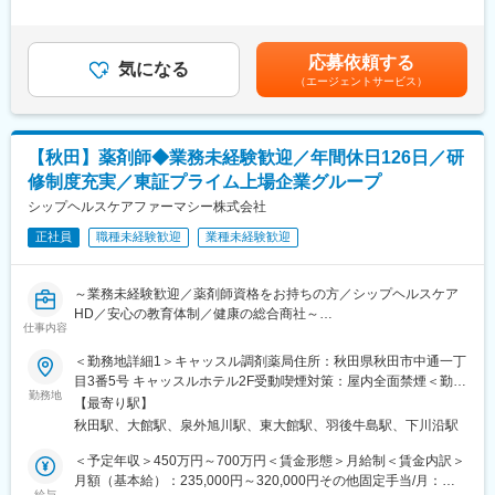
施の場合があります。また、ビジネス基礎力向上のため富士フイ
ご経験スキル等から総合的に検討させていただきます。■昇給：年
■職務詳細：
ルムグループの学び支援を利用したEラーニング受講が可能です。
1回■賞与：年2回（7月、12月）賃金はあくまでも目安の金額であ
・生化学検査、血液学検査、一般検査の実施
その他、状況に応じて各種研修もございます。
り、選考を通じて上下する可能性があります。月給(月額)は固定手
・検体処理および測定、解析業務
応募依頼する
気になる
当を含めた表記です。
・機器や試薬の管理
（エージェントサービス）
・検査結果の報告およびデータ管理
変更の範囲：会社の定める業務
■組織体制：
【秋田】薬剤師◆業務未経験歓迎／年間休日126日／研
当社契約先秋田県内ブランチラボでは、検体検査業務に携わるス
タッフがチームとして活動しています。顧客との良好なコミュニ
修制度充実／東証プライム上場企業グループ
ケーションを重視し、質の高い検査サービスを提供するため、チ
シップヘルスケアファーマシー株式会社
ーム一丸となってサポート体制を整えています。臨床検査技師資
格を有する経験者が活躍できる環境です。
正社員
職種未経験歓迎
業種未経験歓迎
■当社について：
～業務未経験歓迎／薬剤師資格をお持ちの方／シップヘルスケア
当社は日本国内において臨床検査をコア事業として展開する、国
HD／安心の教育体制／健康の総合商社～
内有数のヘルスケアサービス企業です。最先端の技術によって、
仕事内容
病気の予防・早期発見および治療や食の安全サポートに貢献して
■仕事内容：
います。
＜勤務地詳細1＞キャッスル調剤薬局住所：秋田県秋田市中通一丁
処方監査、調剤、服薬支援、薬歴管理、在宅業務、OTC販売など
当社を取り巻く市場環境は日々変化を続けています。その背景に
目3番5号 キャッスルホテル2F受動喫煙対策：屋内全面禁煙＜勤務
は、人々の健康に対するニーズがグローバルな規模で、高度化、
勤務地
地詳細2＞すばる薬局住所：秋田県秋田市土崎土崎港中央6-2-1 受
【最寄り駅】
■診療科目：
多様化を続けている現状があります。より確かな診断、より有効
動喫煙対策：屋内全面禁煙＜勤務地詳細3＞リリィ薬局 大館店住
秋田駅、大館駅、泉外旭川駅、東大館駅、羽後牛島駅、下川沿駅
一般内科／消化器内科／循環器内科／呼吸器内科／神経内科／脳
な新薬を求める世界中の人々の痛切な願いに耳を傾け、タイムリ
所：秋田県大館市清水１丁目３番３７ アルティビル１階 勤務地最
神経外科／整形外科／精神科・心療内科／眼科／耳鼻咽喉科／皮
ーに応えていくことが「健康で安全な社会の創造」をミッション
寄駅：奥羽本線／大館駅受動喫煙対策：屋内全面禁煙変更の範
＜予定年収＞450万円～700万円＜賃金形態＞月給制＜賃金内訳＞
膚科／泌尿器科／小児科
とする同社の社会的使命であり、責任でもあります。この使命や
囲：会社の定める事業所
月額（基本給）：235,000円～320,000円その他固定手当/月：
給与