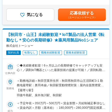
年2回賃金はあくまでも目安の金額であり、選考を通じて上下する
当社では医療システム（電子カルテ、医療事務システムなど）、
■当社について：
可能性があります。月給(月額)は固定手当を含めた表記です。
介護システム、歯科医院向けのシステムなどの販社として、ヘル
当社は富士通パートナーとして特に秋田・青森・岩手で特に高い
スケア領域におけるITシステム導入での地域貢献を行っておりま
応募依頼する
シェアを誇り、業界としてもニーズが増え続けている成長産業で
気になる
す。
（エージェントサービス）
す。
また自社開発製品である調剤薬局向けシステム「ElixirS」は、代
当社システムや全国3,000軒の調剤薬局で使用されています。
理店を通じて全国の調剤薬局に導入されております。
当社では医療システム（電子カルテ、医療事務システムなど）、
介護システム、歯科医院向けのシステムなどの販社として、ヘル
【秋田市・山王】未経験歓迎＊IoT製品の法人営業《転
スケア領域におけるITシステム導入での地域貢献を行っておりま
変更の範囲：会社の定める業務
勤なし＊安心の長期研修》★薬局用製品No1シェア
す。
また自社開発製品である調剤薬局向けシステム「ElixirS」は、代
株式会社トーショー
理店を通じて全国の調剤薬局に導入されております。
契約社員
転勤なし
職種未経験歓迎
業種未経験歓迎
変更の範囲：会社の定める業務
◇◆未経験者歓迎！6ヶ月以上の長期研修でキャッチアップも安
心！／調剤IoT機器といった最新技術の提案が可能！／原則転勤は
仕事内容
無いため特定エリアで就業されたい方も歓迎！社会貢献性の高い
仕事◆◇
＜勤務地詳細＞秋田営業所住所：秋田県秋田市山王沼田町3-1 勤
務地最寄駅：奥羽本線／秋田駅受動喫煙対策：屋内全面禁煙変更
【はじめに】
勤務地
の範囲：会社の定める事業所（リモートワーク含む）
【最寄り駅】
既存のお客様である調剤薬局やドラッグストアに対して、主力製
羽後牛島駅、泉外旭川駅、秋田駅
品である全自動調剤分包機などの調剤IoT機器を販売いただく職種
となります。
＜予定年収＞350万円～500万円＜賃金形態＞月給制補足事項なし
IoT製品の販売スキルの市場価値は上昇の一途を辿っており、同社
＜賃金内訳＞月額（基本給）：180,000円～280,000円固定残業手
で得られるスキルも例外ではありません。完全未経験から市場価
給与