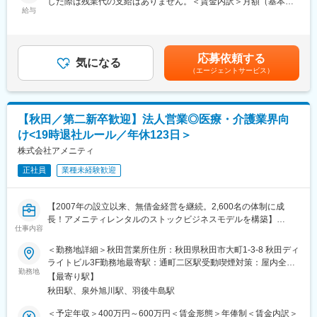
した際は残業代の支給はありません。＜賃金内訳＞月額（基本
しています。
理部門全体のマネジメントをしていただきます（部の運営方針決
給与
給）：250,000円～290,000円＜月給＞250,000円～290,000円＜
◆高いシェアを持つ製品：
定や運営方針の周知）。
昇給有無＞無＜残業手当＞有＜給与補足＞■賞与実績:年2回■役職
調剤というニッチな分野で、業界トップクラスのシェアを誇る製
手当:最大4万円賃金はあくまでも目安の金額であり、選考を通じ
品が多数あります。寡占市場だからこそ、競合製品を使っている
■入社後の流れ
て上下する可能性があります。月給(月額)は固定手当を含めた表記
顧客からいかにシェアを獲得するか試行錯誤する面白さがありま
応募依頼する
入社いただいた後は、管理職候補として一通りメンバーと同じ業
気になる
です。
す。
（エージェントサービス）
務をこなせるようになっていただき、業務の流れを把握いただい
たのち、管理職に昇進いただき、管理業務を並行して行っていた
変更の範囲：会社の定める業務
だきます。
業務の割合は、管理業務が7，8割程度となる予定です。
【秋田／第二新卒歓迎】法人営業◎医療・介護業界向
け<19時退社ルール／年休123日＞
■組織構成
・総務課
株式会社アメニティ
リーダー職１名（40代男性）、メンバー3名（40代男性1名、30代
正社員
業種未経験歓迎
女性1名、10代女性1名）
■当社について：
【2007年の設立以来、無借金経営を継続。2,600名の体制に成
当社は富士通パートナーとして特に秋田・青森・岩手で特に高い
長！アメニティレンタルのストックビジネスモデルを構築】
シェアを誇り、業界としてもニーズが増え続けている成長産業で
仕事内容
事業のさらなる拡大を見据え、各営業所における営業体制の強化
す。
を図るため、このたび新たな仲間をお迎えすることとなりまし
＜勤務地詳細＞秋田営業所住所：秋田県秋田市大町1-3-8 秋田ディ
当社システムや全国2,500軒の調剤薬局で使用されています。
た。
ライトビル3F勤務地最寄駅：通町二区駅受動喫煙対策：屋内全面
当社では医療システム（電子カルテ、医療事務システムなど）、
勤務地
禁煙変更の範囲：会社の定める事業所
介護システム、歯科医院向けのシステムなどの販社として、ヘル
【最寄り駅】
■業務詳細：
スケア領域におけるITシステム導入での地域貢献を行っておりま
秋田駅、泉外旭川駅、羽後牛島駅
病院や介護施設に向けて、入院・入所時に必要な衣類やタオル、
す。
日用品などをレンタルできる「アメニティサポートシステム」を
＜予定年収＞400万円～600万円＜賃金形態＞年俸制＜賃金内訳＞
また自社開発製品である調剤薬局向けシステム「ElixirS」は、代