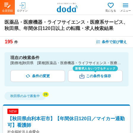
会員登録
ログイン
気になる
メニュー
医薬品・医療機器・ライフサイエンス・医療系サービス、
秋田県、年間休日120日以上
の転職・求人検索結果
195
条件で並び替え
件
現在の検索条件
[勤務地]秋田県 [業種]医薬品・医療機器・ライフサイエンス・医療系サービス [こだわり条件ピックアップ]年間休日120日以上 [詳細条件](休日・働き方)年間休日120日以上
新着求人をいつでもチェック
条件の変更
この条件を保存
秋田県
のみで募集中
NEW
【秋田県由利本荘市】【年間休日120日／マイカー通勤
可】看護師
社会福祉法人由愛会