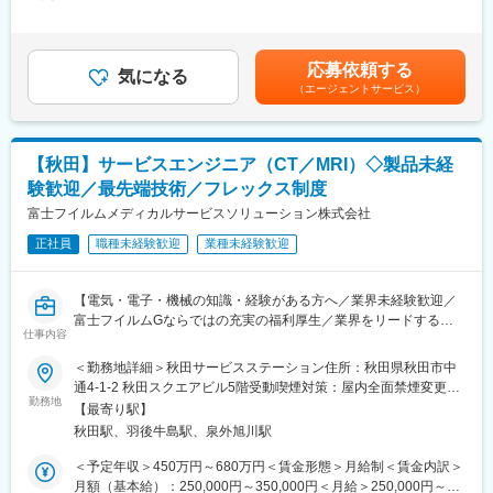
当/月：40,000円～70,000円（固定残業時間33時間0分/月）超過し
値を高める事ができる貴重な求人となります。
た時間外労働の残業手当は追加支給＜月給＞220,000円～350,000
円（一律手当を含む）＜昇給有無＞有＜残業手当＞有＜給与補足
【業務概要】
＞※給与詳細は、年齢・スキルを考慮し決定します。■昇給：年1
応募依頼する
・提案資料作成
気になる
回■賞与：年2回年収420万円／30歳 経験5年年収500万円／32歳
（エージェントサービス）
・顧客要望のヒアリング、製品提案
経験7年賃金はあくまでも目安の金額であり、選考を通じて上下す
・見積もり作成
る可能性があります。月給(月額)は固定手当を含めた表記です。
・製品導入後の定期的なアフターフォロー
・新規訪問
【秋田】サービスエンジニア（CT／MRI）◇製品未経
験歓迎／最先端技術／フレックス制度
【その他補足情報】
・長期間の研修を用意しているため職種未経験＆技術的な知識が
富士フイルムメディカルサービスソリューション株式会社
全く無い方でも立ち上りが可能となっております。
正社員
職種未経験歓迎
業種未経験歓迎
・正社員登用は前提の採用です。就業態度に問題がなければ原則
登用となり、業界トップクラスシェアを誇る優良企業の正社員と
して安定就業が可能です。（登用率98%、試験やノルマなし）
【電気・電子・機械の知識・経験がある方へ／業界未経験歓迎／
・業界トップクラスのIoT製品や医療システムに触れる事が可能で
富士フイルムGならではの充実の福利厚生／業界をリードするメ
す。また、販売スキルだけでなく薬局運営コンサルティングのス
仕事内容
ディカル事業の安定基盤】
キルも習得可能なため市場価値向上が可能です。
＜勤務地詳細＞秋田サービスステーション住所：秋田県秋田市中
■業務内容：
通4-1-2 秋田スクエアビル5階受動喫煙対策：屋内全面禁煙変更の
【ポジションの魅力】
サービスエンジニアとして、医療機器の据付・保守・修理等を行
勤務地
範囲：会社の定める事業所（リモートワーク含む）
・同社の製品やシステムが、24時間止めてはならない医療現場の
【最寄り駅】
います。
安心安全や、医療従事者の負担軽減に大きく貢献しています。
秋田駅、羽後牛島駅、泉外旭川駅
作業だけではなく、お客様である医療機関の方々と的確なコミュ
・調剤というニッチな分野で、業界トップクラスのシェアを誇る
ニケーション、迅速・誠実な対応を行うことで、信頼関係を構築
＜予定年収＞450万円～680万円＜賃金形態＞月給制＜賃金内訳＞
製品が多数あります。寡占市場だからこそ、競合製品を使ってい
していきます。技術者としての知識・能力のみならず、コミュニ
月額（基本給）：250,000円～350,000円＜月給＞250,000円～
る顧客からいかにシェアを獲得するか、試行錯誤する面白さがあ