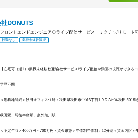
社DONUTS
フロントエンドエンジニア◇ライブ配信サービス・ミクチャ/リモート
転勤なし
業種未経験歓迎
【在宅可（週1）/業界未経験歓迎/自社サービス/ライブ配信や動画の視聴ができるコ
学歴不問
＜勤務地詳細＞秋田オフィス住所：秋田県秋田市中通3丁目1‐9 DIAビル秋田 501勤
秋田駅、羽後牛島駅、泉外旭川駅
＜予定年収＞400万円～700万円＜賃金形態＞年俸制年俸制：12分割＜賃金内訳＞年額（基