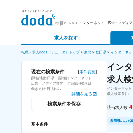
インターネット・広告・メディア
求人を探す
詳細条件から探す
エージェ
転職・求人doda（デューダ）トップ
東北
秋田県
インターネッ
インタ
新着求人から探す
スカウト
[
]
現在の検索条件
条件変更
求人検
[勤務地]秋田県 [業種]インターネット・
求人特集から探す
パートナ
広告・メディア業界 [詳細条件](休日・
インターネット
働き方)土日祝休み
詳細を見る
求人検索条件に
検索条件を保存
4
該当求人数
秋田県のみで
基本条件