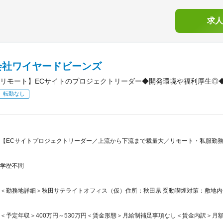
求人
会社ワイヤードビーンズ
リモート】ECサイトのプロジェクトリーダー◆開発環境や福利厚生◎
転勤なし
【ECサイトプロジェクトリーダー／上流から下流まで裁量大／リモート・私服勤務可
学歴不問
＜勤務地詳細＞秋田サテライトオフィス（仮）住所：秋田県 受動喫煙対策：敷地内
＜予定年収＞400万円～530万円＜賃金形態＞月給制補足事項なし＜賃金内訳＞月額（基本