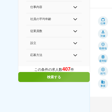
仕事内容
社員の平均年齢
仕事
従業員数
対象
設立
勤務地
応募方法
最寄駅
407
この条件の求人数
件
給与
検索する
事業