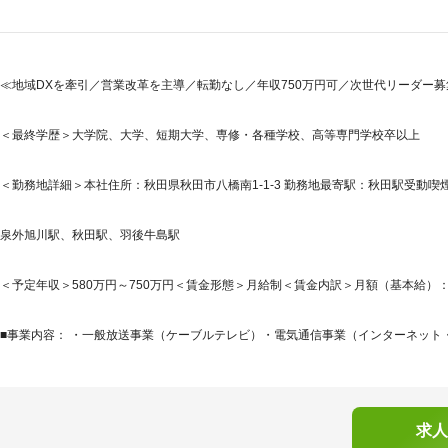
≪地域DXを牽引／営業改革を主導／転勤なし／年収750万円可／次世代リーダー募
＜最終学歴＞大学院、大学、短期大学、専修・各種学校、高等専門学校卒以上
＜勤務地詳細＞本社住所：秋田県秋田市八橋南1-1-3 勤務地最寄駅：秋田駅受動
泉外旭川駅、秋田駅、羽後牛島駅
＜予定年収＞580万円～750万円＜賃金形態＞月給制＜賃金内訳＞月額（基本給）：301,0
■事業内容： ・一般放送事業（ケーブルテレビ）・電気通信事業（インターネット・
求人