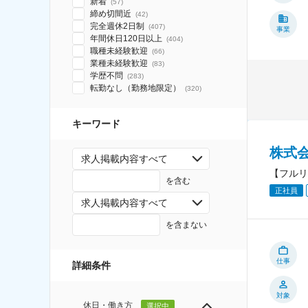
新着
(
57
)
締め切間近
(
42
)
完全週休2日制
(
407
)
事業
年間休日120日以上
(
404
)
職種未経験歓迎
(
66
)
業種未経験歓迎
(
83
)
学歴不問
(
283
)
転勤なし（勤務地限定）
(
320
)
キーワード
株式
求人掲載内容すべて
【フルリ
を含む
正社員
求人掲載内容すべて
を含まない
仕事
詳細条件
対象
休日・働き方
選択中