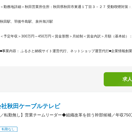
＜勤務地詳細＞秋田営業所住所：秋田県秋田市東通１丁目３－２７ 受動喫煙対策
秋田駅、羽後牛島駅、泉外旭川駅
＜予定年収＞300万円～450万円＜賃金形態＞月給制＜賃金内訳＞月額（基本給）：214,0
■事業内容： ふるさと納税サイト運営代行、ネットショップ運営代行■企業情報創業6
求人
会社秋田ケーブルテレビ
／転勤無し】営業チームリーダー◆組織改革を担う幹部候補／年収750
転勤なし