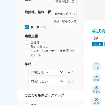
職種を選択
勤務地、路線・駅
勤務地を選択
路線・駅を選択
秋田県
(
407
)
株式
雇用形態
【秋田／
正社員
(
393
)
正社員
契約社員
(
11
)
その他（FCオーナー・業務委託な
ど）
(
5
)
年収
仕事
指定しない
以上
対象
指定しない
以下
勤務地
こだわり条件ピックアップ
給与