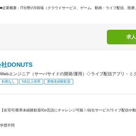
■企業概要：IT分野の5領域（クラウドサービス、ゲーム、動画・ライブ配信、医療、
求人
社DONUTS
Webエンジニア（サーバサイドの開発/運用）◇ライブ配信アプリ・ミ
転勤なし
5名以上採用
業種未経験歓迎
【在宅可/業界未経験歓迎/Go言語にチャレンジ可能！/自社サービス/ライブ配信
学歴不問