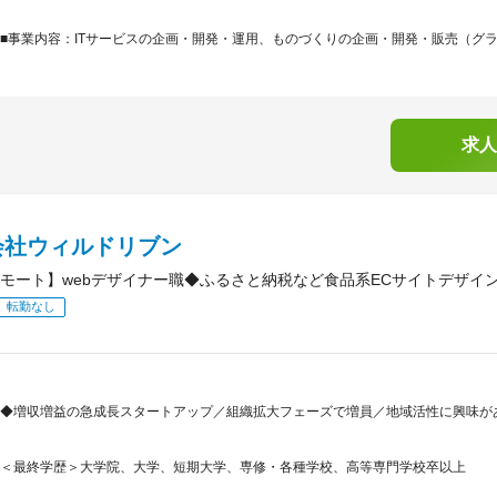
■事業内容：ITサービスの企画・開発・運用、ものづくりの企画・開発・販売（グラ
求人
会社ウィルドリブン
モート】webデザイナー職◆ふるさと納税など食品系ECサイトデザイ
転勤なし
◆増収増益の急成長スタートアップ／組織拡大フェーズで増員／地域活性に興味があ
＜最終学歴＞大学院、大学、短期大学、専修・各種学校、高等専門学校卒以上