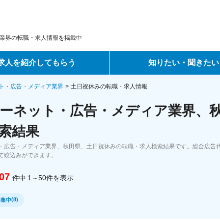
業界の転職・求人情報を掲載中
求人を紹介してもらう
知りたい・聞きたい
ントサービス
転職ノウハウ
ト・広告・メディア業界
土日祝休みの転職・求人情報
ーネット・広告・メディア業界、秋
サービス
データで見る転職
索結果
ーエージェントサービス
コラム・インタビュー
・広告・メディア業界、秋田県、土日祝休みの転職・求人検索結果です。総合広告代
て絞込みができます。
転職Q&A
07
件中
1～50
件
を表示
(
8
)
募集中