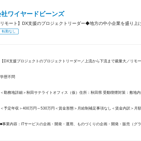
会社ワイヤードビーンズ
リモート】DX支援のプロジェクトリーダー◆地方の中小企業を盛り上
転勤なし
【DX支援プロジェクトのプロジェクトリーダー／上流から下流まで裁量大／リモ
学歴不問
＜勤務地詳細＞秋田サテライトオフィス（仮）住所：秋田県 受動喫煙対策：敷地内
＜予定年収＞400万円～530万円＜賃金形態＞月給制補足事項なし＜賃金内訳＞月額（基本
■事業内容：ITサービスの企画・開発・運用、ものづくりの企画・開発・販売（グラ