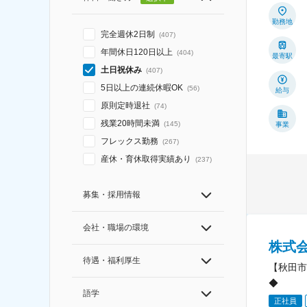
勤務地
完全週休2日制
(
407
)
年間休日120日以上
(
404
)
最寄駅
土日祝休み
(
407
)
5日以上の連続休暇OK
(
56
)
給与
原則定時退社
(
74
)
残業20時間未満
(
145
)
事業
フレックス勤務
(
267
)
産休・育休取得実績あり
(
237
)
募集・採用情報
会社・職場の環境
株式
待遇・福利厚生
【秋田市
◆
語学
正社員