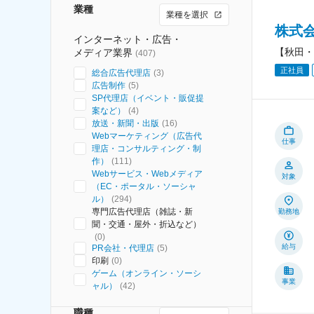
業種
業種を選択
株式
インターネット・広告・
【秋田・
メディア業界
(
407
)
正社員
総合広告代理店
(
3
)
広告制作
(
5
)
SP代理店（イベント・販促提
案など）
(
4
)
放送・新聞・出版
(
16
)
Webマーケティング（広告代
仕事
理店・コンサルティング・制
作）
(
111
)
Webサービス・Webメディア
対象
（EC・ポータル・ソーシャ
ル）
(
294
)
専門広告代理店（雑誌・新
勤務地
聞・交通・屋外・折込など）
(
0
)
給与
PR会社・代理店
(
5
)
印刷
(
0
)
ゲーム（オンライン・ソーシ
事業
ャル）
(
42
)
職種