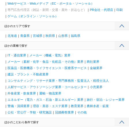
Webサービス・Webメディア（EC・ポータル・ソーシャル）
専門広告代理店（雑誌・新聞・交通・屋外・折込など）
PR会社・代理店
印刷
ゲーム（オンライン・ソーシャル）
ほかのエリアで探す
北海道
青森県
宮城県
秋田県
山形県
福島県
ほかの業種で探す
IT・通信業界
メーカー（機械・電気）業界
メーカー（素材・化学・食品・化粧品・その他）業界
商社業界
医薬品・医療機器・ライフサイエンス・医療系サービス
金融業界
建設・プラント・不動産業界
コンサルティング・リサーチ業界・専門事務所・監査法人・税理士法人
人材サービス・アウトソーシング業界・コールセンター
小売業界
外食産業・飲食業界
運輸・物流業界
エネルギー（電力・ガス・石油・新エネルギー）業界
旅行・宿泊・レジャー業界
警備・清掃業界
理容・美容・エステ業界
教育業界
農林水産・鉱業
公社・官公庁・学校・研究施設
冠婚葬祭業界
その他
ほかのこだわり条件で探す