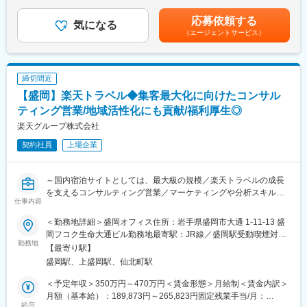
えて決定します。■昇給・賞与：業績に応じてあり記載金額は選考
とのグローバル連携が強み。業界大手企業との直取引が多く、リ
に対応し、働くメンバーも基本的に業務分担はせず、独学や仕事
を通じて上下する可能性があります。月給(月額)は固定手当を含み
ピート率も高く、安定した受注基盤を築いています。今後もAIチ
応募依頼する
を通してデザインや企画スキルを培ってきました。デザインや技
気になる
ます。
ャットボットやCMSなど自社プロダクトの展開を強化し、DX時代
（エージェントサービス）
術に関して経験則しか裏打ちがありません。そのため、論理的伝
の価値創出を目指します。制度・教育体制も整備され、地方でも
えることができる組織として体制を刷新していきたくチーフデザ
技術者としてコアな成長を遂げられる環境です。
イナーを募集します。
■組織構成：DTP担当者は3名、全て女性で構成されております。
変更の範囲：会社の定める業務
締切間近
■今後の方向性：当社が地域で担ってきたのは紙にインクを乗せる
【盛岡】楽天トラベル◆集客最大化に向けたコンサル
ことではないと考えています。お客様は印刷物をなぜ作るのか。
そこには必ず達成したい目的があります。今後は、企画・デザイ
ティング営業/地域活性化にも貢献/福利厚生◎
ンを充実させ、お客様の目的達成に向けたパートナーとして、よ
楽天グループ株式会社
り充実したサービスを提供できる姿を目指していきます。
契約社員
上場企業
■働き方への取り組み：多様な働き方への柔軟な対応を目指してい
ます。2018年実績の年間休日は最大の従業員（141日）最低
（130日）で全国平均を大きく上回っています。※完全週休3日を
～国内宿泊サイトとしては、最大級の規模／楽天トラベルの成長
目指し、月1回の有給使用を推奨しています。
を支えるコンサルティング営業／マーケティングや分析スキルも
■当社の特徴：文化、芸術、風習、経済、政治。印刷とは、その時
仕事内容
習得可／地域活性にも貢献～
代、その町に生きている人々の営みを紙に刷り出す作業。その紙
を100年分重ねて綴じると、それはひとつの物語になります。当
＜勤務地詳細＞盛岡オフィス住所：岩手県盛岡市大通 1-11-13 盛
■募集背景：
社は、1902年（明治35年）、岩手県宮古市で創業して以来、毎
岡フコク生命大通ビル勤務地最寄駅：JR線／盛岡駅受動喫煙対
楽天トラベル独自の施策と楽天エコシステムのクロスユースが功
勤務地
日、この小さな町の物語を刷り続けてまいりました。「この町に
策：屋内全面禁煙変更の範囲：会社の定める事業所（リモートワ
【最寄り駅】
を奏し、シェアを拡大しております。今後もインバウンドなどあ
生きる人々のパートナーであり続けたい」。それぞれのお客さま
ーク含む）
盛岡駅、上盛岡駅、仙北町駅
らゆる面でより一層宿泊施設様とのリレーションを強化し、より
の目指す場所が、わたしたちのゴール。印刷の専門家として、そ
魅力的なOTAを目指していきたいと考えております。
の時、その場で最適なサービスを提供するため、最新技術を積極
＜予定年収＞350万円～470万円＜賃金形態＞月給制＜賃金内訳＞
的に取り入れながらも、古き良き技術を守り続けています。
月額（基本給）：189,873円～265,823円固定残業手当/月：
■業務内容：
給与