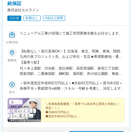
給保証
・開発言語（マークアップ含む）：JavaScript、HTML、SCSS、
XML、Apex、VB、Python、GO、PHP、TypeScript、SQL
株式会社エルライン
・インフラ環境（実行環境）：Salesforce Commerce Cloud、
正社員
転勤なし
5名以上採用
Salesforce Platform、Node.js、AWS、GCP
・IDE/統合開発環境：VSCode
・ソースコード管理ツール：BitBucket、GitHub
リニューアル工事の現場にて施工管理業務全般をお任せします。
・その他ツール（案件による）：Microsoft365、Teams、
Notion、ScrapBox、Backlog、JIRA、Confluence、Slack、box
仕事内容
・PC端末（お好きなものを選択）：Windows、Mac
【転勤なし！直行直帰OK！】北海道、東北、関東、東海、関西、
九州の各プロジェクト先、および本社・支店★希望勤務地・通勤
■募集背景：
勤務地
時間を考慮します。★転勤なし・直行直帰OK★U・Iターン歓迎！
当部署はECサイト構築を中心に事業展開しており、現在国内だけ
【最寄り駅】
住宅手当あり▼プロジェクト先■北海道（北海道）■東北（宮城）
でなく海外展開を図る新規案件が増えているため、体制強化のた
代々木上原駅、渋谷駅、恵比寿駅、高田馬場駅、新宿三丁目駅、
■関東（東京、埼玉、千葉、神奈川など）■東海（愛知）■関西
めの募集です。上場を目指しており、社全体としても事業・組織
西新宿駅、二重橋前駅、麹町駅、蒲田駅、井の頭公園駅、東銀座
（大阪）■九州（福岡）▼本社東京都品川区東品川2-1-11 ハーバ
拡大を図っています。事業成長を共に楽しみ、組織の一員となっ
駅、日暮里駅(舎人ライナー)、都電雑司ケ谷駅、平井駅(東京都)、
ープレミアムビル5階▼支店・営業所■札幌営業所北海道札幌市白
＜初年度想定年収800万円以上＞■月給60万円以上＋賞与年2回＋
て牽引いただける方をお待ちしています。
船堀駅、押上駅、木場駅(東京都)、清澄白河駅、有楽町駅、豊洲
石区本通南3-2-8 島田ビル5階■東北支店宮城県仙台市泉区泉中央
各種手当＋業績賞与※経験・スキル・年齢を考慮し、決定します。
駅、南砂町駅、三田駅(東京都)、森下駅(東京都)、高輪台駅、新木
給与
1-13-4 泉エクセルビル３階■関西支店大阪府枚方市大字尊延寺
※上記の金額にはみなし残業代（月45時間分／16万9482円）を含
■働く環境：
場駅、北千住駅、大崎駅、国分寺駅、東京ビッグサイト駅、亀戸
2993-2■名古屋営業所愛知県名古屋市東区葵1-14-13アーク新栄ビ
みます。超過分は別途支給します。※前職給与保証について：年
・東北～関東圏の方であれば基本フルリモート勤務が可能です。
駅、テレコムセンター駅、六本木駅、田町駅(東京都)、白金高輪
ル10階■九州営業所福岡県福岡市中央区天神4-1-28天神リベラ703
齢、経験、能力、適性を考慮して、支給額を決定します。＜資格
＼有資格者最優遇！！業界でも高水準な環境と待遇をご
お客様先でのプロジェクト管理など一部発生する場合もあります
駅、高輪ゲートウェイ駅、神谷町駅、外苑前駅、国立駅、南新宿
用意！！／
保有者の年収例＞1100万円／１級建築施工管理技士1100万円／１
が、勤務時間も自分の裁量で決められる点も多く働きやすい環境
駅、初台駅、千駄ケ谷駅、曙橋駅、国立競技場駅、四谷三丁目
◆月給60万円以上
級建築士
です。
駅、西荻窪駅、富士見ケ丘駅、荻窪駅、神保町駅、淡路町駅、市
◆想定年収800万円以上
上長・同僚問わず気軽に何でも相談ができる社風です。
◆年間休日120日／完全週休2日制（土日祝）
ケ谷駅、九段下駅、上野御徒町駅、昭和島駅、池上駅、糀谷駅、
◆残業は月20h以内
八丁堀駅(東京都)、日本橋駅(東京都)、築地市場駅、水天宮前駅、
◆元請け案件豊富
新富町駅(東京都)、勝どき駅、京橋駅(東京都)、新中野駅、京王八