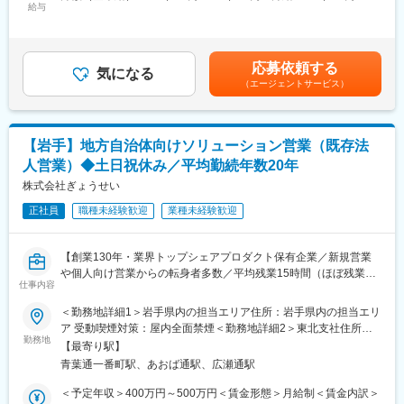
■業務詳細：
給与
300,000円＜昇給有無＞有＜残業手当＞有＜給与補足＞※給与詳細
す。
・運用サポート：トップクラスのシェアを誇る「公営企業会計シ
は、経験・能力等を考慮した上で決定いたします。賃金はあくま
再度パフォーマンス、営業成績、TOEIC800点以上をクリアする
ステム」ほか自社パッケージソフトの構築・運用サポートを担当
でも目安の金額であり、選考を通じて上下する可能性がありま
と楽天グループの正社員に転籍となります。
していただきます。
す。月給(月額)は固定手当を含めた表記です。
応募依頼する
・営業：パッケージ販売における商品説明等の営業支援を行うと
気になる
変更の範囲：会社の定める業務
（エージェントサービス）
ともに、サポート顧客を対象に、顧客の課題解決を提案していく
ルート営業や、新規開拓営業を担当していただきます。
★「サポート」、「営業」という役割にとらわれず意欲的に業務
に挑戦することが出来るのも当ポジションの魅力です。
【岩手】地方自治体向けソリューション営業（既存法
■提供サービスについて：
人営業）◆土日祝休み／平均勤続年数20年
・業務効率化システム（自社パッケージソフト）：
行政事務の効率化を目的に、地方公共団体の財務、起債、人事・
株式会社ぎょうせい
給与、公営企業会計などの業務用アプリケーションソフトウェア
正社員
職種未経験歓迎
業種未経験歓迎
を企画、開発及び販売しています。
■組織構成：
ソリューション営業部門は全国9支社に拠点があり、各拠点20～
【創業130年・業界トップシェアプロダクト保有企業／新規営業
40名程度在籍しております。営業未経験の方も入社されており安
や個人向け営業からの転身者多数／平均残業15時間（ほぼ残業な
心して入社いただける環境です。
仕事内容
し）／既存顧客と長く付き合える／自治体の課題解決を通して社
■ポジション魅力：
会・地域貢献／平均勤続年数20年と安定・長期就業が叶う職場】
＜勤務地詳細1＞岩手県内の担当エリア住所：岩手県内の担当エリ
・自治体向けITソリューション領域ではシェアトップクラスの実
ア 受動喫煙対策：屋内全面禁煙＜勤務地詳細2＞東北支社住所：
績を誇り、日本全国の自治体に対して課題解決や地域活性、まち
■仕事内容
勤務地
宮城県仙台市青葉区一番町一丁目2番25号 仙台NSビル6階勤務地
づくりをサポートする商品やサービス提案をする社会貢献性の高
【最寄り駅】
「法令の普及と地方自治の振興への寄与」を企業理念に様々な事
最寄駅：青葉通一番町駅受動喫煙対策：敷地内喫煙可能場所あり
い事業です。
青葉通一番町駅、あおば通駅、広瀬通駅
業を展開している当社。創業130年から地方自治体特化の事業を
・現在も取引のある自治体への営業活動が中心となるため、テレ
行っている歴史と高い実績があるため、業界トップシェアの商品
＜予定年収＞400万円～500万円＜賃金形態＞月給制＜賃金内訳＞
アポ等での新規開拓はほとんど発生せず、顧客のニーズに合わせ
を其々の事業にて展開しております。