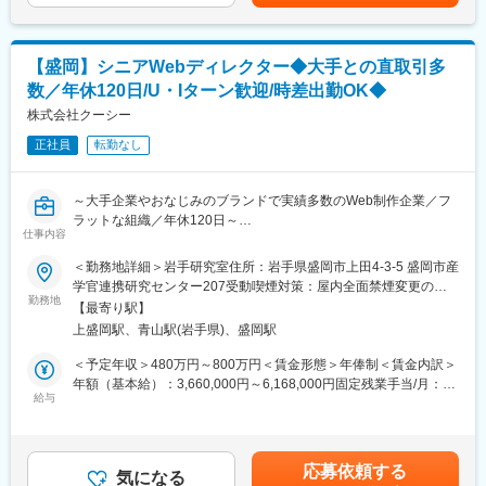
も目安の金額であり、選考を通じて上下する可能性があります。
株式会社ツムラ：「ツムラ漢方記念館」プロモーションサイト
す。経験とリーダーシップを発揮いただき、メンバーがより働き
月給(月額)は固定手当を含めた表記です。
PLUS：「Plus Design X」プロモーションサイト
やすく、成長できる環境づくりにおいても力を発揮していただけ
SUUMO：Webサービスサイト
る方からの応募をお待ちしております。
ラクスル：Webサービスサイト、CI
【盛岡】シニアWebディレクター◆大手との直取引多
岩手銀行：コーポレートサイト・アプリ ※IWATE ADC
数／年休120日/U・Iターン歓迎/時差出勤OK◆
■業務詳細：
Competition&Award受賞
◇Webサイト・アプリ設計、要件定義、運用
株式会社クーシー
◇制作実績：https://coosy.co.jp/work/
◇サーバ構築、DB設計
正社員
転勤なし
◇プロジェクトの推進、開発進行管理、アサイン管理
変更の範囲：会社の定める業務
◇システム開発の領域における見積もり作成
◇開発チームのディレクション（オフショアチームも巻き込んだ
～大手企業やおなじみのブランドで実績多数のWeb制作企業／フ
ディレクション）
ラットな組織／年休120日～
◇クライアントとの折衝
仕事内容
◇業務改善に向けた計画と実行
■業務内容：
＜勤務地詳細＞岩手研究室住所：岩手県盛岡市上田4-3-5 盛岡市産
◇開発プロジェクトの事例
『スタディサプリ』や『ラクスル』等のWebサービスの立ち上げ
学官連携研究センター207受動喫煙対策：屋内全面禁煙変更の範
◇コーポレートサイト
や、『パーソルホールディングス』『freee』等の大手企業コーポ
勤務地
囲：会社の定める範囲（双方合意のうえ他拠点へ異動の可能性が
◇オウンドメディアサイト
【最寄り駅】
レートサイトのリニューアルなど、様々なプロジェクトのディレ
ございますが、基本的にはありません）
◇ビジネスマッチングサービス
上盛岡駅、青山駅(岩手県)、盛岡駅
クションをお任せします。
ディレクターとしてのミッションは、お客様の事業成功や課題解
＜予定年収＞480万円～800万円＜賃金形態＞年俸制＜賃金内訳＞
【制作実績】https://coosy.co.jp/work/
決の実現です。デザイナーやエンジニア、プロデューサー、営
年額（基本給）：3,660,000円～6,168,000円固定残業手当/月：
業、Webマーケターなど様々な関係者と協働して、当社の強みで
給与
85,000円～142,700円（固定残業時間35時間0分/月）超過した時
■組織構成：
もある高い制作品質を追求し、プロジェクトの成功を目指しま
間外労働の残業手当は追加支給＜月額＞390,000円～656,700円
システム開発部（岩手研究室）
す。
（12分割）（一律手当を含む）＜昇給有無＞有＜残業手当＞有＜
20代（男性 3名）、30代（男性 2名、女性 2名）
また、組織運営にも関与し、チームを牽引していただくことを期
給与補足＞■昇給：年2回（4月・10月）■賞与：実績賞与（9月／
応募依頼する
待しています。
気になる
業績による）※別途皆勤手当1万円／月の支給あり賃金はあくまで
■当社について：