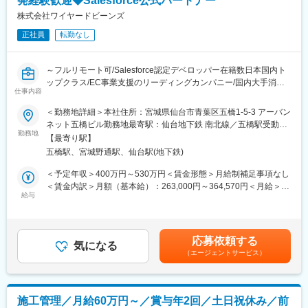
発経験歓迎◆Salesforce公式パートナー
株式会社ワイヤードビーンズ
正社員
転勤なし
～フルリモート可/Salesforce認定デベロッパー在籍数日本国内ト
ップクラス/EC事業支援のリーディングカンパニー/国内大手消費
仕事内容
財メーカー、海外大手スポーツブランドなどの実績多数～
＜勤務地詳細＞本社住所：宮城県仙台市青葉区五橋1-5-3 アーバン
■業務内容：
ネット五橋ビル勤務地最寄駅：仙台地下鉄 南北線／五橋駅受動喫
顧客のECサイト構築全般のプロジェクトマネジメントを担当して
勤務地
煙対策：屋内全面禁煙
【最寄り駅】
いただきます。当社は一次請け企業として、お客様から直接お話
五橋駅、宮城野通駅、仙台駅(地下鉄)
を伺い、要件定義から開発、運用まで承っており、PLとして仕事
の幅を広げることが可能です。加えて知名度の高いブランドのEコ
＜予定年収＞400万円～530万円＜賃金形態＞月給制補足事項なし
マースに携われることや、顧客体験価値の最大化を通し、自らの
＜賃金内訳＞月額（基本給）：263,000円～364,570円＜月給＞
介在価値を高められる点もやりがいの一つです。
給与
263,000円～364,570円＜昇給有無＞有＜残業手当＞有＜給与補足
＞■経験、能力を考慮の上、決定します。■賞与：年2回（6月・12
■詳細：
月）※上記年収はあくまで一例であり、経験やスキルによってこれ
・プロジェクトの進捗管理／課題管理
以上のオファーの可能性もございます。賃金はあくまでも目安の
応募依頼する
・クライアントや外部ベンダーとの折衝
気になる
金額であり、選考を通じて上下する可能性があります。月給(月額)
（エージェントサービス）
・課題解決へ向けての企画／提案
は固定手当を含めた表記です。
・要件定義、基本設計、ユーザーストーリー等の作成
【変更の範囲：会社の定める業務】
施工管理／月給60万円～／賞与年2回／土日祝休み／前
■開発環境：