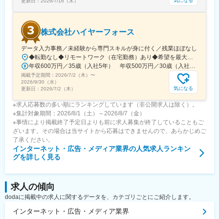
気になる
更新日：
2026/7/16（木）
株式会社ハイヤーフォース
データ入力事務／未経験から専門スキルが身に付く／残業ほぼなし
◆転勤なし◆リモートワーク（在宅勤務）あり◆希望を最大限に考慮◆Uターン・Iターン歓迎東京23区を中心とした首都圏（東京・神奈川・千葉・埼玉など）の各プロジェクト先◎未経験の方は東京本社での研修あり＜プロジェクト先＞■東京23区内千代田・中央・港・新宿・文京・台東・墨田・江東・品川・目黒・大田・世田谷・渋谷・中野・杉並・豊島・北・荒川・板橋・練馬・足立・葛飾・江戸川 等■神奈川横浜・川崎・相模原・横須賀・平塚・茅ヶ崎・大和・厚木 等■千葉舞浜 等■埼玉さいたま市・和光 等▼東京本社東京都目黒区東山3-22-3 3F▼代官山オフィス東京都渋谷区代官山町20-23 フォレストゲート代官山3F▼渋谷オフィス東京都渋谷区道玄坂1-19-2 スプラインビル8F└1階のエイベックスグループが目印▼大阪オフィス大阪府大阪市北区大深町3-40 グランフロント大阪26F▼名古屋オフィス愛知県名古屋市中区錦2-7-7 プラウドタワー23F※千葉・滋賀にサテライトオフィス開設済み※札幌・仙台・福岡へも展開予定◆アクセスプロジェクト先による
年収600万円／35歳（入社5年） 年収500万円／30歳（入社4年）
掲載予定期間：
2026/7/2（木）
〜
2026/9/30（水）
気になる
更新日：
2026/7/2（木）
※求人応募数の多い順にランキングしています（非公開求人は除く）。
※集計対象期間：2026/8/1（土）～2026/8/7（金）
※事情により掲載終了予定日よりも前に求人募集が終了していることもご
ざいます。その場合は当サイトから応募はできませんので、あらかじめご
了承ください。
インターネット・広告・メディア業界
の人気求人ランキン
グを詳しく見る
求人の傾向
dodaに掲載中の求人に関するデータを、カテゴリごとにご紹介します。
インターネット・広告・メディア業界