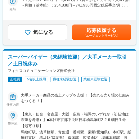
40名程度在籍しております。営業未経験の方も入社されており安
◎Adobe Analyticsを用いた計測要件の定義
＞月額（基本給）：254,838円～741,936円固定残業手当/月：
心して入社いただける環境です。
・各サービスのKPIやUX改善目標に基づいたトラッキング設計
給与
74,329円～216,398円（固定残業時間35時間0分/月）超過した時
・プロダクトマネージャーやデータアナリストとの要件すり合わ
間外労働の残業手当は追加支給＜月給＞329,167円～958,334円
■ポジション魅力：
せ
（一律手当を含む）＜昇給有無＞有＜残業手当＞有＜給与補足＞※
◎安定＆ワークライフバランスの良さ：創業129年の老舗企業で
◎タグマネジメントツールの実装・管理
給与詳細は、経験、能力、年齢を考慮の上決定します。※固定残業
安定した経営基盤があり、平均残業時間15時間程度（所定労働時
応募依頼する
・JavaScriptによるカスタムイベントの実装
気になる
手当は「グレード手当」として支給します。■査定：年2回■賞
間7.5時間）。
（エージェントサービス）
◎実装後の検証・デバッグ
与：年2回（6月と12月）賃金はあくまでも目安の金額であり、選
平均勤続年数20年と長く安定して勤めることができる環境です。
・Adobe Debuggerやネットワークモニタを用いたデータ確認
考を通じて上下する可能性があります。月給(月額)は固定手当を含
◎自治体向けITソリューション領域ではシェアトップクラスの実
・実データと仕様の突合による品質担保
めた表記です。
績を誇り、日本全国の自治体に対して課題解決や地域活性、まち
◎データフィードやAPIを活用したデータ連携
づくりをサポートする商品やサービス提案をする社会貢献性の高
スーパーバイザー（未経験歓迎）／大手メーカー取引
・BigQueryやBIツール（Tableauなど）との連携設計
い事業です。
／土日祝休み
・データサイエンティストとの協業による分析基盤の整備
◎データガバナンス・運用効率化の推進
フィクスコミュニケーションズ株式会社
・権限管理やレポートスイートの最適化
正社員
5名以上採用
職種未経験歓迎
業種未経験歓迎
・管理APIを用いた自動化・運用負荷の軽減
■本ポジションの魅力：
大手メーカー商品の売上アップを支援 ！【売れる売り場の仕組み
◎社会的インパクトの大きいデータに関われる
をつくる ！】
リクルートグループの大規模サービス群の裏側で、数百万～数千
仕事内容
万規模のユーザーデータを扱い、社会に影響を与える意思決定を
【東京・仙台・名古屋・大阪・広島・福岡のいずれか（初任地は
支援できます。
希望を考慮）】■本社東京都中央区日本橋馬喰町2-2-6 朝日生命須
◎技術とビジネスの両面で成長できる
勤務地
長ビル7階■東京分室(1)東京都台東区柳橋2-2-3 柳橋鈴和ビル8階東
単なるデータ処理にとどまらず、課題発見・要件定義・改善提案
【最寄り駅】
京都台東区柳橋2-2-3 柳橋鈴和ビル7階■東京分室(2)東京都台東区
まで一貫して関われるため、データエンジニアとしてもビジネス
馬喰町駅、浅草橋駅、青葉通一番町駅、栄駅(愛知県)、本町駅、紙
浅草橋2-2-10 TOKENビル5階■仙台営業所宮城県仙台市青葉区一
パーソンとしてもスキルアップが可能です。
屋町東駅、赤坂駅(福岡県)、両国駅、広瀬通駅、堺筋本町駅、県庁