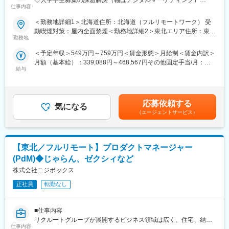
◇大学学生募集の課題解決（軸はデジタルマーケティング）
・GCP等のクラウドを利用したデータパイプラインの開発・運用
仕事内容
＜具体的には＞
・DB・アクセスログ等の多種多様で膨大なデータを収集・処理
・Studyplusの広告商品の提案
＜勤務地詳細1＞北海道住所：北海道（フルリモートワーク） 受
・DWH・API等、利活用しやすい基盤・インターフェースを提供
・Studyplusデータを活用したLINE、Google、Insta等の運用型広
動喫煙対策：屋内全面禁煙＜勤務地詳細2＞東北エリア住所：東北
・dbtなどを用いたデータ品質を担保するための開発・運用
告の提案
勤務地
エリア（フルリモートワーク） 受動喫煙対策：屋内全面禁煙
・Web動画、受験生向けサイトや特設サイト等の制作などの企画
◎プロダクト例 2：データアプリケーション
＜予定年収＞549万円～759万円＜賃金形態＞月給制＜賃金内訳＞
制作の提案
・ データ利活用を行うために社内で利用するウェブアプリケーシ
月額（基本給）：339,088円～468,567円その他固定手当/月：
・マーケティングオートメーションサービスの提案
ョン
給与
7,948円～10,983円固定残業手当/月：111,264円～153,750円（固
・大学法人の学部新設、改組等の調査案件の提案
・バックエンドには大規模データの処理を含む
定残業時間42時間0分/月）超過した時間外労働の残業手当は追加
・インフラからフロントエンドまでを開発している
支給＜月給＞458,300円～633,300円（一律手当を含む）＜昇給有
■業務イメージ：
無＞有＜残業手当＞有＜給与補足＞※経験、能力を考慮の上、詳細
◇主に既存顧客への深耕型の営業
応募依頼する
◎プロダクト例 3：全社大規模ワークフローエンジン
気になる
は面談に決定致します。■昇給査定：年2回（4月、10月）■その他
＜具体的には＞
（エージェントサービス）
・全社のデータ基盤を支える大規模な（1 日あたり数万コンテナ
固定手当：15時間分の深夜残業手当として支給。※超過分は追加
・担当のクライアント数は約20大学
が動作する）ワークフローエンジン
支給。賃金はあくまでも目安の金額であり、選考を通じて上下す
・新規/既存の割合：入社時5：5／2年後3：7／3年後2：8
・クラウドの最新技術を取り入れて効率化を実施している
る可能性があります。月給(月額)は固定手当を含めた表記です。
・新規開拓よりも、既存顧客の取引金額を大きくしていく深耕型
【東北／フルリモート】プロダクトマネージャー
の営業
■働き方
・ただ枠を売るという性質のものではなく、大学の学生募集コン
(PdM)◆じゃらん、ゼクシィなど
・兼業（副業）OK
サルティング、デジタルマーケティングコンサルティング的な側
株式会社ニジボックス
・リモートワーク制度：働き方の選択肢を増やし生産性を向上さ
面の強い営業
せるため、自宅または会社の指定する就業場所など、働く場所を
・出張の頻度は月に2回程度
正社員
転勤なし
任意で選択することができます。
■ポジション魅力：
変更の範囲：無
■仕事内容
（1）成果に応じた高い昇給実績
リクルートグループが展開するビジネス領域は広く、住宅、結
・全営業メンバーの平均昇給額：61万7000円（年間昇給率
仕事内容