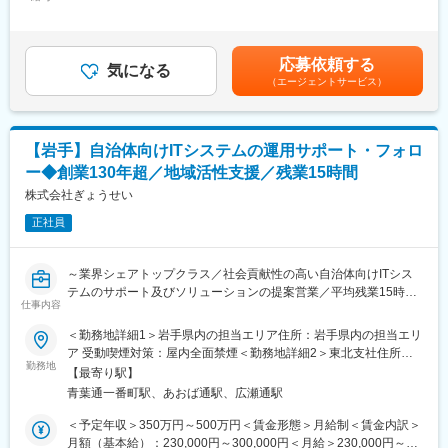
60,127円～84,177円（固定残業時間40時間0分/月）超過した時間
担当施設様の売上最大化に繋がるコンサルティング営業業務をお
変更の範囲：会社の定める業務
外労働の残業手当は追加支給＜月給＞250,000円～350,000円（一
任せします。
律手当を含む）＜昇給有無＞有＜残業手当＞有＜給与補足＞※上記
・最新のマーケットトレンドの把握、理解
はあくまで想定であり、ご経験、スキルに応じ決定させて頂きま
応募依頼する
・宿泊施設様の現状把握（アクセス人数、予約率、予約単価、予
気になる
す。■給与改定年2回■賞与年2回■決算賞与有賃金はあくまでも目
（エージェントサービス）
約経路等）
安の金額であり、選考を通じて上下する可能性があります。月給
・数値分析・課題抽出を通じ宿泊施設様の課題解決に繋がるソリ
(月額)は固定手当を含めた表記です。
ューション提案
・広告プロモーション出稿による集客強化施策提案
【岩手】自治体向けITシステムの運用サポート・フォロ
・マーケティング部門・編成部門と連携したプロモーション企画
ー◆創業130年超／地域活性支援／残業15時間
への参加促進提案
自社のWEBマーケティングのノウハウや数値分析からコンサルテ
株式会社ぎょうせい
ィング提案へのスタイルを実践的に身に付けた後、より地域活性
正社員
に貢献できるチーム作りにも貢献いただきます。またキャリアの
希望に応じて小規模チームなどのマネジメント業務にもチャレン
ジいただきます。
～業界シェアトップクラス／社会貢献性の高い自治体向けITシス
テムのサポート及びソリューションの提案営業／平均残業15時間
■事業について：
仕事内容
以内／平均勤続年数20年の安定×ワークライフバランスが整う会
楽天トラベル：http://travel.rakuten.co.jp/
社～
＜勤務地詳細1＞岩手県内の担当エリア住所：岩手県内の担当エリ
採用情報・事業紹介・事業長メッセージ等：
ア 受動喫煙対策：屋内全面禁煙＜勤務地詳細2＞東北支社住所：
https://corp.rakuten.co.jp/careers/travel/
■職務内容：
勤務地
宮城県仙台市青葉区一番町一丁目2番25号 仙台NSビル6階勤務地
【最寄り駅】
当ポジションでは営業からプロダクトの保守・照会対応など顧客
最寄駅：青葉通一番町駅受動喫煙対策：敷地内喫煙可能場所あり
■正社員登用について：
青葉通一番町駅、あおば通駅、広瀬通駅
のシステムサポートまで担当いただきます。パッケージソフトの
契約社員としてご入社した場合、会社で定めるパフォーマンス基
営業に限らず、当社の商品・サービスを広く提案する営業業務を
＜予定年収＞350万円～500万円＜賃金形態＞月給制＜賃金内訳＞
準、営業成績、TOEIC600点以上取得などの条件をクリアすると
兼務いただく可能性もございます。
月額（基本給）：230,000円～300,000円＜月給＞230,000円～
「楽天トラベルサービス株式会社」へ正社員登用/転籍となりま