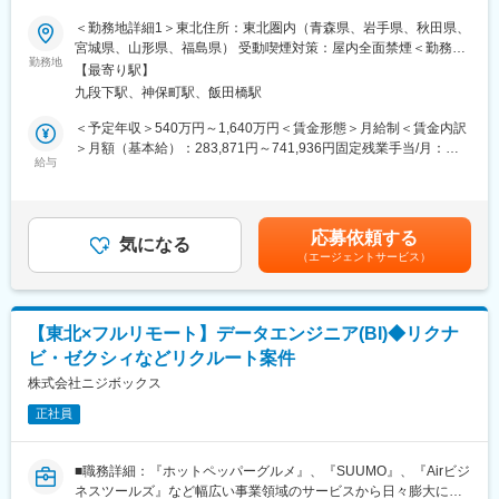
婚、飲食や旅行などのライフスタイル、人材等、ひとの人生に寄
+9.1%）※
り添う形で多岐に渡るサービスを提供しており、ニジボックスは
・上位30%の営業メンバーの平均昇給額：110万円（年間昇給率
＜勤務地詳細1＞東北住所：東北圏内（青森県、岩手県、秋田県、
グループの一員として、SUUMOやゼクシィ、ホットペッパー、
+14.7%）※
宮城県、山形県、福島県） 受動喫煙対策：屋内全面禁煙＜勤務地
じゃらん、リクナビなどの国内最大級のメディアの開発ディレク
・全体として、成果を挙げた人は適切に昇給する会社です
勤務地
詳細2＞本社住所：東京都千代田区九段北1丁目14-6 九段坂上KS
【最寄り駅】
ションに従事する、開発ディレクターを募集しています。
（2）コンサルティング営業としての企画力/営業力を磨ける
ビル 南棟4階勤務地最寄駅：東京メトロ東西線半蔵門線／九段下
九段下駅、神保町駅、飯田橋駅
・大学の広報予算が数億円規模と大きく、提案できるソリューシ
駅受動喫煙対策：屋内全面禁煙変更の範囲：会社の定める事業所
■業務詳細
ョンの幅が広いため、 コンサルティング営業としての企画力や営
（リモートワーク含む）
＜予定年収＞540万円～1,640万円＜賃金形態＞月給制＜賃金内訳
リクルートグループのプロダクト開発ディレクションをお任せい
業力を磨くことができます。
＞月額（基本給）：283,871円～741,936円固定残業手当/月：
たします。
（3）高校生の未来の選択肢を広げるやりがい
給与
82,796円～216,398円（固定残業時間35時間0分/月）超過した時
事業、ユーザー部門の担当者、プランナーと協業し、以下の業務
・大学の学生募集広報の支援は、高校生の進路選択の支援でもあ
間外労働の残業手当は追加支給＜月給＞366,667円～958,334円
をPdM（社内呼称：開発ディレクター）として担当いただきま
ります。進路選択という人生の大きな岐路に立つ高校生の未来の
（一律手当を含む）＜昇給有無＞有＜残業手当＞有＜給与補足＞※
す。
選択肢を広げるというやりがいがあります。
給与詳細は、経験、能力、年齢を考慮の上決定します。■賞与：年
応募依頼する
気になる
2回（6月、12月）賃金はあくまでも目安の金額であり、選考を通
（エージェントサービス）
＜企画・要件定義フェーズ＞
※2024年度→2025年度における昇給額を集計。なお、一時的なイ
じて上下する可能性があります。月給(月額)は固定手当を含めた表
プロダクトのQCDに責任を持ち、開発プロジェクトを推進いただ
ンセンティブではなく昇給です。
記です。
きます。
- サービスのエンハンス開発要件に応じたシステム要求事項の整理
■提供できる機会・経験：
【東北×フルリモート】データエンジニア(BI)◆リクナ
- ユーザー体験を考慮した仕様策定
（1）エンタープライズセールスのスキル・経験
ビ・ゼクシィなどリクルート案件
- エンジニアへの仕様説明
マーケットバリューの高いスキルである、エンタープライズセー
株式会社ニジボックス
ルスのスキル・経験、また深耕型営業のスキル・経験を身につけ
＜リリース準備フェーズ＞
ることができます。
正社員
- ユーザーに向けてのコミュニケーション設計
（2）デジタルマーケティング全般のスキル・経験
- リリース後の様々なリスクへの対応計画
マーケットバリューの高いスキルである、デジタルマーケティン
グ全般のスキル・経験を身につけることができます。
■職務詳細：『ホットペッパーグルメ』、『SUUMO』、『Airビジ
リリース後は効果測定や運用などもご担当いただきます。
ネスツールズ』など幅広い事業領域のサービスから日々膨大に蓄