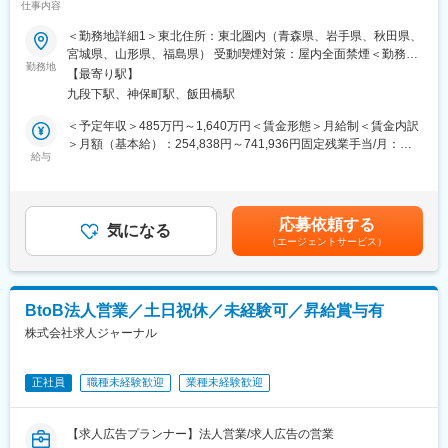
※プログラミング実装などの実際に手を動かす業務は発生しませ
仕事内容
積されているリクルートグループのデータ。その中でデータドリ
ん。
ブンな意思決定支援を実現するために、ソフトウェア・エンジニ
＜勤務地詳細1＞東北住所：東北圏内（青森県、岩手県、秋田県、
アリングの手法を活用しながら、信頼性・作業効率性の高いデー
宮城県、山形県、福島県） 受動喫煙対策：屋内全面禁煙＜勤務地
【事例1】
タ環境の整備や BI ダッシュボードの開発などを推進します。
勤務地
詳細2＞本社住所：東京都千代田区九段北1丁目14-6 九段坂上KS
決済サービス、『Airペイ』における通信回線切り替えプロジェク
【最寄り駅】
ビル 南棟4階勤務地最寄駅：東京メトロ東西線半蔵門線／九段下
ト
九段下駅、神保町駅、飯田橋駅
◎BIダッシュボードの設計・最適化
駅受動喫煙対策：屋内全面禁煙変更の範囲：会社の定める事業所
＜ポイント＞
・数百万～数千万件のデータを扱うダッシュボードを
（リモートワーク含む）
＜予定年収＞485万円～1,640万円＜賃金形態＞月給制＜賃金内訳
サービスで利用している通信回線の廃止に伴う、安全かつスムー
Tableau/Looker(Looker Studio)などのBIツールで構築
＞月額（基本給）：254,838円～741,936円固定残業手当/月：
ズな新回線へのリプレース
・経営層やビジネス部門が日々の意思決定に使うため、パフォー
給与
74,329円～216,398円（固定残業時間35時間0分/月）超過した時
→加盟店への売上入金遅延などの影響を防ぐ
マンス最適化（クエリ負荷軽減、キャッシュ制御）やUX設計が求
間外労働の残業手当は追加支給＜月給＞329,167円～958,334円
＜対応＞
められる
（一律手当を含む）＜昇給有無＞有＜残業手当＞有＜給与補足＞※
・金融機関や通信回線ベンダーなどの社外関係者、および社内の
例：Tableau Cloud経由でBigQueryに発行されるクエリの最適
給与詳細は、経験、能力、年齢を考慮の上決定します。賃金はあ
開発・運用チームと連携
応募依頼する
化、ビューのキャッシュ制御による負荷軽減
気になる
くまでも目安の金額であり、選考を通じて上下する可能性があり
・現行仕様と新仕様の差分整理、移行計画の策定、業務運用フロ
（エージェントサービス）
ます。月給(月額)は固定手当を含めた表記です。
ーの変更整理を主導
◎BigQueryを用いたデータマートの構築・運用
・結果、サービス稼働中における難易度の高い切り替えを無事に
・サービスで扱うデータだけでなく、顧客接点や営業、外部のデ
完遂
ータなど、分析に活用できるデータを収集して、利用できるよう
BtoB法人営業／土日祝休／未経験可／昇給賞与有
に加工して提供
■働き方
株式会社求人ジャーナル
・Webログ、広告、CRMなど複数のデータソースを統合し、分析
・兼業（副業）OK
しやすく・高速に動作するデータマートを設計、開発
・土日や祝日にプラスして、個人で設定できる「フレキシブル休
日」があります（2024年度は14日間。日数は年度によって前後し
正社員
職種未経験歓迎
業種未経験歓迎
◎データの利便維持と品質管理のためのデータマネジメント
ます）
・TB～PB級のデータのセキュリティやメタデータ管理をするため
・妊娠から復職後、子供の小学校卒業まで柔軟に使える「出産育
のデータマネジメントのスキルが求められる
児休暇」や時短勤務の選択等、育児と仕事の両立支援をする制度
【求人広告プランナー】法人営業/求人広告の営業
・データマートの要件やロジックを考慮したデータテストを実施