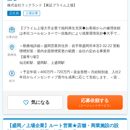
株式会社ラックランド【東証プライム上場】
正社員
上場企業
【プライム上場大手企業で福利厚生充実◆お客様からの修理依頼
は本社コールセンターで一括集約により就業環境良好◆大手で育
仕事内容
成環境◎一般建築に関わる資格取得も可能でキャリアアップも期
待できます】
＜勤務地詳細＞盛岡営業所住所：岩手県盛岡市本宮2-32-22 受動
喫煙対策：屋内全面禁煙変更の範囲：会社の定める事業所
★商業施設等の建築物や食品工場等の様々な設備（空調・給排
勤務地
【最寄り駅】
水・電気・冷凍冷蔵・厨房設備等）に携わることが可能で、キャ
仙北町駅、盛岡駅、上盛岡駅
リアアップにつながります
★若手への育成環境も整っており、未経験の方でも安心して就業
＜予定年収＞400万円～720万円＜賃金形態＞月給制別途、入社2
して頂けます
年目からインセンティブ賞与を成果に応じて支給します。＜賃金
★ご経験者の方へはご自身のスキルを存分に活かしながらご経験
給与
内訳＞月額（基本給）：333,333円～600,000円＜月給＞333,333
を若手社員の教育・サポートを行うような【メンテナンスアドバ
円～600,000円＜昇給有無＞有＜残業手当＞有＜給与補足＞※給与
イザー】のポジションをご用意しています。
詳細は、経験・能力・資格等を考慮の上で決定します。■昇給：年
1回（4月）■賞与：年2回（夏・冬、評価・業績により変動の可能
応募依頼する
■業務内容：
気になる
性あり）賃金はあくまでも目安の金額であり、選考を通じて上下
（エージェントサービス）
スーパーマーケットなどの商業施設・飲食店・食品工場・物流倉
する可能性があります。月給(月額)は固定手当を含めた表記です。
庫など、弊社が手がけた施設の設備をメンテンス業務を行ってい
ただきます。冷凍冷蔵設備、空調設備、給排気・ダクト設備、厨
房設備など、あなたのご経験を活かせる業務からスタートし、そ
【盛岡／上場企業】ルート営業★店舗・商業施設の設
の後、新しい分野にチャレンジしてスキルの幅を広げていってく