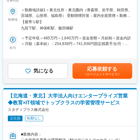
仕事内容
メディアであるリクルート案件に携われる】
＜勤務地詳細1＞東北住所：東北圏内（青森県、岩手県、秋田県、
■概要：
宮城県、山形県、福島県） 受動喫煙対策：屋内全面禁煙＜勤務地
リクルートグループの膨大なデータを利用して多様な事業を横断
勤務地
詳細2＞本社住所：東京都千代田区九段北1丁目14-6 九段坂上KS
【最寄り駅】
して支える「プロダクトグロースエンジニア（PGE）」として、
ビル 南棟4階勤務地最寄駅：東京メトロ東西線半蔵門線／九段下
九段下駅、神保町駅、飯田橋駅
データパイプラインやデータアプリケーションなど様々なプロダ
駅受動喫煙対策：屋内全面禁煙変更の範囲：会社の定める事業所
クトの開発業務に携わっていただきます。
（リモートワーク含む）
＜予定年収＞485万円～1,640万円＜賃金形態＞月給制＜賃金内訳
＞月額（基本給）：254,838円～741,936円固定残業手当/月：
■プロダクトに共通する仕事内容：
給与
74,329円～216,398円（固定残業時間35時間0分/月）超過した時
・リクルートグループ内でのデータ活用のためのデータ基盤やマ
間外労働の残業手当は追加支給＜月給＞329,167円～958,334円
ーケティングツール（データアプリケーション）などのプロダク
（一律手当を含む）＜昇給有無＞有＜残業手当＞有＜給与補足＞※
トを企画・設計から開発まで一貫して運用する
給与詳細は、経験、能力、年齢を考慮の上決定します。賃金はあ
応募依頼する
・開発効率向上やパフォーマンス改善など、必須機能の開発以外
気になる
くまでも目安の金額であり、選考を通じて上下する可能性があり
（エージェントサービス）
の技術改善も推進する
ます。月給(月額)は固定手当を含めた表記です。
・プロダクトの企画から開発、運用までを主体的に行う
・チーム内外のステークホルダーと連携しながら、プロダクトの
価値最大化に向けて主体的に取り組む
【北海道・東北】大学法人向けエンタープライズ営業
・自動テストや CI/CD、IaC などを前提に信頼性の高いサービス
◆教育×IT領域でトップクラスの学習管理サービス
を構築する
・クラウドネイティブな環境でアプリケーションからインフラま
スタディプラス株式会社
で一貫して担当する
正社員
転勤なし
・セキュリティやプライバシー（個人情報の除去、アクセス制
御）を考慮して設計・実装する
■業務内容：
◎プロダクト例 1：データ基盤の開発