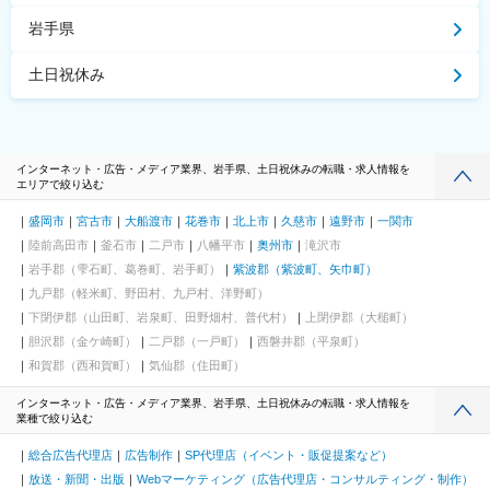
岩手県
土日祝休み
インターネット・広告・メディア業界、岩手県、土日祝休みの転職・求人情報を
エリアで絞り込む
盛岡市
宮古市
大船渡市
花巻市
北上市
久慈市
遠野市
一関市
陸前高田市
釜石市
二戸市
八幡平市
奥州市
滝沢市
岩手郡（雫石町、葛巻町、岩手町）
紫波郡（紫波町、矢巾町）
九戸郡（軽米町、野田村、九戸村、洋野町）
下閉伊郡（山田町、岩泉町、田野畑村、普代村）
上閉伊郡（大槌町）
胆沢郡（金ケ崎町）
二戸郡（一戸町）
西磐井郡（平泉町）
和賀郡（西和賀町）
気仙郡（住田町）
インターネット・広告・メディア業界、岩手県、土日祝休みの転職・求人情報を
業種で絞り込む
総合広告代理店
広告制作
SP代理店（イベント・販促提案など）
放送・新聞・出版
Webマーケティング（広告代理店・コンサルティング・制作）