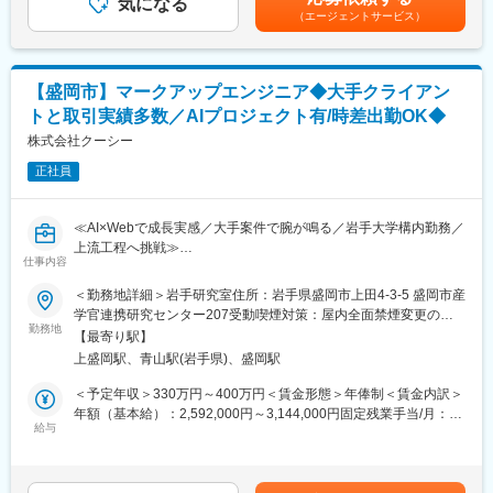
◇デザインディレクション
気になる
業績による）※別途皆勤手当1万円／月の支給あり賃金はあくまで
岩手銀行：コーポレートサイト・アプリ ※IWATE ADC
（エージェントサービス）
◇UI／UXの企画・デザイン提案
も目安の金額であり、選考を通じて上下する可能性があります。
Competition&Award受賞
◇クライアントヒアリング、ミーティング参加
月給(月額)は固定手当を含めた表記です。
◇デザイン領域における見積もり作成
◇制作実績：https://coosy.co.jp/work/
◇業務改善に向けた計画と実行
【盛岡市】マークアップエンジニア◆大手クライアン
■当社について：
トと取引実績多数／AIプロジェクト有/時差出勤OK◆
■組織構成：
当社は、Web制作会社として25年間に渡り、日本を代表するWeb
＜デザイン部＞
株式会社クーシー
サービス、コーポレートサイト、Webメディアなど、多くのサイ
岩手研究室…アートディレクター1名、デザイナー2名
トを手掛けてきました。Webに関わるビジネスにおいて、様々な
正社員
東京本社…アートディレクター2名、デザイナー6名
ニーズに応えた結果、包括的なサポートを行う企業へと進化し続
毎週のデザイン部MTGでは、東京本社のメンバーとともに案件進
けて参りました。
捗やナレッジ・トレンド・事例等のシェアなどを行なっていま
≪AI×Webで成長実感／大手案件で腕が鳴る／岩手大学構内勤務／
す。
変更の範囲：会社の定める業務
上流工程へ挑戦≫
仕事内容
■この求人のオススメポイント：
■プロジェクト事例：
・デザイン再現性とレスポンシブ調整を突き詰め、UI改善など成
＜勤務地詳細＞岩手研究室住所：岩手県盛岡市上田4-3-5 盛岡市産
日本郵便：コーポレートサイト
果が目に見えるやりがい
学官連携研究センター207受動喫煙対策：屋内全面禁煙変更の範
高島屋：公式オンラインストア
・完全週休二日と年間休日120日以上、平均残業約15時間で生活
勤務地
囲：会社の定める事業所（リモートワーク含む）
freee株式会社：コーポレートサイト／採用サイト
【最寄り駅】
と学習の両立がしやすい
株式会社ツムラ：「ツムラ漢方記念館」プロモーションサイト
上盛岡駅、青山駅(岩手県)、盛岡駅
・デザイナーやディレクターと近い距離で協働でき、風通しがよ
PLUS：「Plus Design X」プロモーションサイト
く提案が通りやすい
＜予定年収＞330万円～400万円＜賃金形態＞年俸制＜賃金内訳＞
SUUMO：Webサービスサイト
AI×Web制作やDX支援、システム開発を行う当社にて、サイト立
年額（基本給）：2,592,000円～3,144,000円固定残業手当/月：
ラクスル：Webサービスサイト、CI
ち上げ・リニューアル・運用フェーズのコーディングと、進行・
給与
59,000円～71,400円（固定残業時間35時間0分/月）超過した時間
岩手銀行：コーポレートサイト・アプリ ※IWATE ADC
品質管理を担う仕事をお任せいたします。
外労働の残業手当は追加支給＜月額＞275,000円～333,400円（12
Competition&Award受賞
分割）（一律手当を含む）＜昇給有無＞有＜残業手当＞有＜給与
■職務内容：