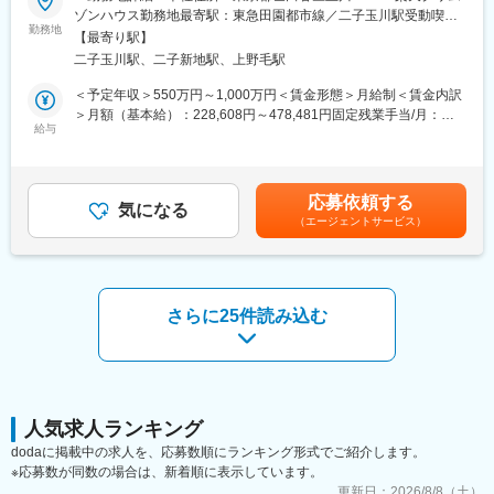
もず駅、祇園駅(福岡県)、西鉄福岡駅、西鉄千早駅、西１５丁目
のリーダー・マネージャー、もしくは他部署へのキャリアステッ
ゾンハウス勤務地最寄駅：東急田園都市線／二子玉川駅受動喫煙
駅、新琴似駅、仙台駅(地下鉄)、広瀬通駅、曽根田駅、新さっぽろ
プにて事業の中核を担っていただける方の募集となります。営業
勤務地
対策：屋内全面禁煙変更の範囲：会社の定める事業所（リモート
【最寄り駅】
駅、竹橋駅、御成門駅、新桜台駅、梅田駅(地下鉄)、蒲生四丁目
スキルを高めるだけではなく、チーム運営やマネジメント領域へ
ワーク含む）
二子玉川駅、二子新地駅、上野毛駅
駅、近鉄名古屋駅、天王寺駅前駅、動物園前駅、駅前駅、香椎宮
も踏み込んでいきたい、そして事業の成長とともに自身のキャリ
前駅、中央区役所前駅、北１２条駅、大通駅
アアップをしていきたい意欲のある方を求めています。
＜予定年収＞550万円～1,000万円＜賃金形態＞月給制＜賃金内訳
＞月額（基本給）：228,608円～478,481円固定残業手当/月：
■業務内容
給与
72,392円～151,519円（固定残業時間40時間0分/月）超過した時
担当施設様の売上最大化に繋がるコンサルティング営業業務
間外労働の残業手当は追加支給＜月給＞301,000円～630,000円
・最新のマーケットトレンドの把握、理解
（一律手当を含む）＜昇給有無＞有＜残業手当＞有＜給与補足＞※
・宿泊施設様の現状把握（アクセス人数、予約率、予約単価、予
上記はあくまで想定であり、ご経験、スキルに応じ決定させて頂
応募依頼する
約経路等）
気になる
きます。■昇給年2回■賞与年2回■決算賞与有賃金はあくまでも目
（エージェントサービス）
・数値分析・課題抽出を通じ宿泊施設様の課題解決に繋がるソリ
安の金額であり、選考を通じて上下する可能性があります。月給
ューション提案
(月額)は固定手当を含めた表記です。
・広告プロモーション出稿による集客強化施策提案
・マーケティング部門・編成部門と連携したプロモーション企画
への参加促進提案
さらに25件読み込む
■ポジションの魅力：
【コンサルティング型の営業力やマーケティング知識が身に付
く】
ビジュアル設定や検索タグの最適化など、データと戦略を活用し
て集客効果を最大化するだけではなく、時には施設改修やメニュ
人気求人ランキング
ー開発など、売上に直結するアイデアを一緒に考えることもあ
dodaに掲載中の求人を、応募数順にランキング形式でご紹介します。
り、幅広いスキルを身に着けることが可能です。
※応募数が同数の場合は、新着順に表示しています。
【事業の高い将来性】
更新日：
2026/8/8（土）