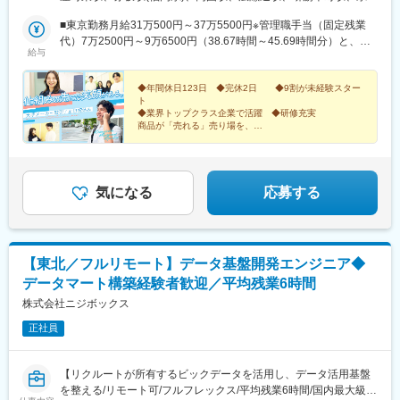
番町2-1-2 NMF仙台青葉通りビル7階■名古屋営業所愛知県名古屋
◎スキルアップ支援
前駅(広島県)、馬喰横山駅、東日本橋駅、あおば通駅、紙屋町西駅
市中区丸の内3-19-12 久屋パークサイドビル7階■大阪営業所大阪
■東京勤務月給31万500円～37万5500円※管理職手当（固定残業
社内勉強会や技術共有文化も活発で、学び続けられる環境です
府大阪市中央区南本町4-1-10 DPスクエア本町3階■広島営業所広
代）7万2500円～9万6500円（38.67時間～45.69時間分）と、一
給与
島県広島市中区基町11-10 合人社広島紙屋町ビル8階■福岡営業所
律支給の勤務エリア手当（3万円）を含みます。※固定残業時間を
■開発環境
福岡県福岡市中央区赤坂1‐15‐33 ダイアビル福岡赤坂5階◎初任地
超えた場合は、超過分の時間外手当が支払われます■仙台・名古
計測・分析基盤：Adobe Analytics、Tags、Adobe Data Feeds /
は希望を考慮します。◎全国転勤が発生する可能性のあるポジシ
屋・大阪・広島・福岡勤務月給28万5500円～34万5500円※管理職
◆年間休日123日 ◆完休2日 ◆9割が未経験スター
API連携
ト
ョンです。◎全国転勤が難しい方はご相談ください。転勤なしの
手当（固定残業代）7万2500円～9万6500円（43.18時間～52.11
プログラミング言語：HTML/CSS/JavaScript
◆業界トップクラス企業で活躍 ◆研修充実
ポジションも募集しています。★各オフィス駅から徒歩2～8分以
時間分）を含みます。※固定残業時間を超えた場合は、超過分の時
データ連携・分析：BigQuery、SQL、Tableau / Looker Studio
商品が「売れる」売り場を、
内！★外勤業務では状況に応じて直行直帰が可能です。
間外手当が支払われます社員の年収例523万円／入社5年（マネー
その他：GitHub / GitLab（バージョン管理）、Jira /
”仕組み”によって創り出す！
ジャー・東京勤務）441万円／入社3年（チーフ・東京勤務）396
Confluence（タスク・ドキュメント管理）
万円／入社1年（社会人経験3年・東京勤務）
変更の範囲：無
気になる
応募する
【東北／フルリモート】データ基盤開発エンジニア◆
データマート構築経験者歓迎／平均残業6時間
株式会社ニジボックス
正社員
【リクルートが所有するビックデータを活用し、データ活用基盤
を整える/リモート可/フルフレックス/平均残業6時間/国内最大級の