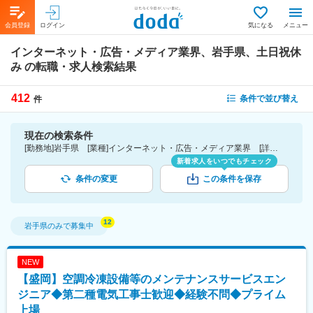
会員登録
ログイン
気になる
メニュー
インターネット・広告・メディア業界、岩手県、土日祝休
み
の転職・求人検索結果
412
条件で並び替え
件
現在の検索条件
[勤務地]岩手県 [業種]インターネット・広告・メディア業界 [詳細条件](休日・働き方)土日祝休み
新着求人をいつでもチェック
条件の変更
この条件を保存
岩手県
のみで募集中
NEW
【盛岡】空調冷凍設備等のメンテナンスサービスエン
ジニア◆第二種電気工事士歓迎◆経験不問◆プライム
上場