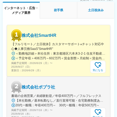
国内シェアの拡大だけではなく、インバウンド需要に伴いよりサ
ービスとしての成長を拡大しています。
インターネット・広告・
岩手県
土日祝休み
メディア業界
■事業について
楽天トラベル：http://travel.rakuten.co.jp/
採用情報・事業紹介・事業長メッセージ等：
https://corp.rakuten.co.jp/careers/travel/
株式会社SmartHR
【フルリモート／土日祝休】カスタマーサポート※チャット対応中
変更の範囲：会社の定める業務
心◆人事労務SaaS”SmartHR"
＜勤務地詳細＞本社住所：東京都港区六本木3-2-1 住友不動産六本木グランドタワー勤務地最寄駅：東京メトロ南北線／六本木一丁目駅受動喫煙対策：屋内全面禁煙変更の範囲：会社の定める事業所（リモートワーク含む）
＜予定年収＞406万円～602万円＜賃金形態＞月給制＜賃金内訳＞月額（基本給）：212,480円～315,200円その他固定手当/月：5,000円固定残業手当/月：77,520円～114,800円（固定残業時間45時間0分/月）超過した時間外労働の残業手当は追加支給＜月給＞295,000円～435,000円（一律手当を含む）＜昇給有無＞有＜残業手当＞有賃金はあくまでも目安の金額であり、選考を通じて上下する可能性があります。月給(月額)は固定手当を含めた表記です。
掲載予定期間：
2026/6/29（月）
〜
2026/9/27（日）
気になる
更新日：
2026/6/29（月）
株式会社ポプラ社
書籍の企画営業／未経験歓迎／年収400万円～／フルフレックス
【本社勤務／基本転勤なし／直行直帰可能・在宅勤務制度あり】東京都品川区西五反田3丁目5番8号 JR目黒MARCビル12階（都営浅草線・JR山手線「五反田駅」より徒歩10分）※宿泊を伴う出張が発生する場合があります
20代一般職：年収400万円～ 30代一般職：年収500万円～
掲載予定期間：
2026/7/16（木）
〜
2026/9/16（水）