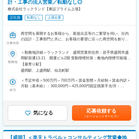
計・工事の法人営業／転勤なし◎
ださい。
＜具体的には＞
株式会社ラックランド【東証プライム上場】
・各種設備の修理作業、不具合に対する緊急対応
正社員
転勤なし
上場企業
・定期点検・メンテナンス
・協力業者・職人の手配（大規模な修理の場合）
・改善工事の計画立案・提案など
商空間を展開するお客様から、新規出店等のご要望を伺い、社内
の設計・工事部門と共に、お客様の要望に沿った商空間を創り上
■1日の業務イメージ：
仕事内容
げる仕事です。内装・設備・コストなど、あらゆる角度から最適
9:00 出社
な方法を提案して頂きます。お客様・社内のディレクションの役
＜勤務地詳細＞ラックランド 盛岡営業所住所：岩手県盛岡市盛
9:15～10:00 部内会議
割を担って頂きます。
岡駅前通13-21 開運ビル2階 受動喫煙対策：敷地内喫煙可能場所
10:00～11:00 社内業務（見積作成、修理伝票処理など）
勤務地
あり変更の範囲：会社の定める事業所
11:00～13:00 移動＆修理対応
【最寄り駅】
※ルート営業がメイン(8割)となります。
13:00～14:00 昼食
盛岡駅、上盛岡駅、仙北町駅
14:00～16:00 移動＆修理対応
【具体的には】
＜予定年収＞500万円～700万円＜賃金形態＞月給制＜賃金内訳＞
16:00～17:30 社内業務（その日行った修理の報告書作成など）
■お客様ニーズのヒアリング・提案
月額（基本給）：300,000円～425,000円固定残業手当/月：
17:30 帰宅
■設計・施工担当者の選出、スケジュールの進行管理
給与
112,000円～158,000円（固定残業時間45時間0分/月）超過した時
※時期にもよって修理対応件数は異なりますが、閑散期（冬場）は
■お客様との折衝・契約関連業務など
間外労働の残業手当は追加支給＜月給＞412,000円～583,000円
1～2件、繁忙期（夏場）は3～4件のイメージです。
内装・設備・コストなど、あらゆる角度から最適な方法を提案し
（一律手当を含む）＜昇給有無＞有＜残業手当＞有＜給与補足＞
ます。お客様窓口として、また施工管理に要望や意図を伝えるデ
◆昇給／年1回（4月）■諸手当：通勤手当・時間外勤務手当資格
■同ポジションの特徴
応募依頼する
ィレクター的立場で活躍してください。
気になる
手当・職種手当・役職手当等（該当者のみ・社内規程による）賃
※基本的にはお客様からの修理依頼は本社コールセンターで一括集
（エージェントサービス）
金はあくまでも目安の金額であり、選考を通じて上下する可能性
約しておりそこから各サービスエンジニアへ担当振り分けを行い
■顧客：
があります。月給(月額)は固定手当を含めた表記です。
ますので急な呼び出しも少なく、就業環境も良好です。
スーパー、コンビニ、ショッピングセンター、飲食店、百貨店、
インターネットカフェ、ウェディング施設、商業施設などとなり
■勤務形態：
【盛岡】＜楽天トラベル＞コンサルティング営業◆地