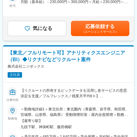
月額（基本給）：230,000円～300,000円＜月給＞230,000円～
た提案営業ができる環境です。
今回のポジションは、自治体の課題を当社の4事業の商品やサービ
給与
300,000円＜昇給有無＞有＜残業手当＞有＜給与補足＞※給与詳細
・各種研修プログラムやOJT制度にて業務やプロダクトを学ぶこ
スで解決する、企画提案の既存営業をお任せします。
は、経験・能力等を考慮した上で決定いたします。賃金はあくま
とができ、営業未経験の方でもご活躍いただいています。
でも目安の金額であり、選考を通じて上下する可能性がありま
・創業129年の老舗企業で安定した経営基盤があり、平均残業時
■業務詳細
す。月給(月額)は固定手当を含めた表記です。
間15時間程度、家族手当等も充実しており中長期的に働くことが
応募依頼する
自治体を中心とした当社のクライアントに対し、課題に合わせ
気になる
できる環境です。
（エージェントサービス）
て、法令・例規のデータベースや業務効率化システムの導入、地
域活性化を支援するイベント企画（講演会・研修など）、教育関
連や士業向けの単行本・雑誌の出版など幅広い商品を提案頂きま
す。
【東北／フルリモート可】アナリティクスエンジニア
基本的には既存顧客に対しての提案となっており、過去にお取引
（BI）◆リクナビなどリクルート案件
のある自治体が対象となるため、比較的営業活動が行いやすい環
境です。
株式会社ニジボックス
正社員
■提供サービスの魅力
・業務効率化システム（自社パッケージソフト）
行政事務の効率化を目的に、地方公共団体の財務、起債、人事・
【リクルートの所有するビックデータを活用し各サービスの意思
給与、公営企業会計などの業務用アプリケーションソフトウェア
決定を支援／フルフレックス／残業月平均6ｈ】
を企画、開発及び販売しています。
仕事内容
・自治体業務に詳しい同社であるからこその、自治体向けに特化
『ホットペッパーグルメ』、『SUUMO』、『Airビジネスツール
＜勤務地詳細1＞東北住所：東北圏内（青森県、岩手県、秋田県、
したシステムであり、トップクラスのシェアを誇るシステムもご
ズ』といったリクルートの各サービスプロダクトにおけるAdobe
宮城県、山形県、福島県） 受動喫煙対策：屋内全面禁煙＜勤務地
ざいます。
Analyticsを活用したデータ取得の要件定義、設計、開発、検証業
勤務地
詳細2＞本社住所：東京都千代田区九段北1丁目14-6 九段坂上KS
【最寄り駅】
務を通じてユーザー行動データの取得と活用を支える役割を担っ
ビル 南棟4階勤務地最寄駅：東京メトロ東西線半蔵門線／九段下
■組織構成：
九段下駅、神保町駅、飯田橋駅
ていただきます。
駅受動喫煙対策：屋内全面禁煙変更の範囲：会社の定める事業所
ソリューション営業部門は全国9支社に拠点があり、各拠点20～
（リモートワーク含む）
＜予定年収＞485万円～1,640万円＜賃金形態＞月給制＜賃金内訳