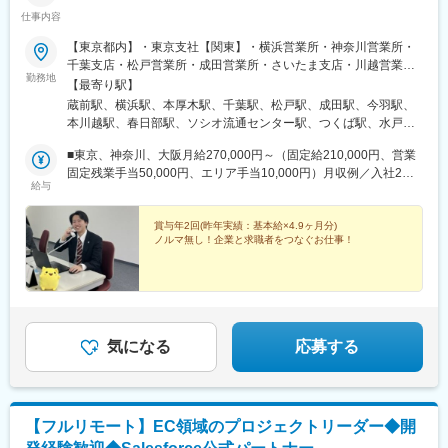
があります。また、産前産後休暇、育児休職は法に則った取得が
し、高品質なデータ分析環境を提供する
仕事内容
可能です
【東京都内】・東京支社【関東】・横浜営業所・神奈川営業所・
■働き方
変更の範囲：無
千葉支店・松戸営業所・成田営業所・さいたま支店・川越営業
・副業OK
勤務地
所・春日部営業所・熊谷営業所・つくば営業所・水戸営業所・宇
・残業：月間の平均残業時間は6時間程度。
【最寄り駅】
都宮支店【東北】・仙台支店・盛岡営業所・郡山営業所・山形営
・リモートワーク制度：自宅または会社の指定する就業場所な
蔵前駅、横浜駅、本厚木駅、千葉駅、松戸駅、成田駅、今羽駅、
業所【甲信越・北陸】・長野営業所・金沢支店【近畿】・大阪営
ど、働く場所を任意で選択することができます。
本川越駅、春日部駅、ソシオ流通センター駅、つくば駅、水戸
業所※受動喫煙対策：原則屋内禁煙、喫煙所あり※希望考慮いたし
駅、宇都宮駅、北四番丁駅、仙北町駅、郡山駅(福島県)、山形駅、
ます
■東京、神奈川、大阪月給270,000円～（固定給210,000円、営業
■ポジションの魅力：
長野駅、四ツ橋駅、田原町駅(東京都)、新千葉駅、北仙台駅、西大
固定残業手当50,000円、エリア手当10,000円）月収例／入社2年
◎社会的インパクトの大きいデータに関われる
橋駅、浅草駅、心斎橋駅
給与
目、一人暮らし固定給210,800円、営業固定残業手当50,000円、
リクルートグループの大規模サービス群の裏側で、数百万～数千
エリア手当10,000円、住宅手当15,000円、報奨金8,000円＝
万規模のユーザーデータを扱い、社会に影響を与える意思決定を
301,000円年収：約440万円■埼玉、千葉月給258,000円～（固定
賞与年2回(昨年実績：基本給×4.9ヶ月分)
支援できます。
ノルマ無し！企業と求職者をつなぐお仕事！
給208,000円、営業固定残業手当50,000円）月収例／入社2年目、
一人暮らし固定給215,000円、営業固定残業手当50,000円、住宅
◎大規模なデータ処理を経験できる
手当15,000円、報奨金8,000円＝288,000円年収：約425万円■上
数億レコード規模のデータを扱い、サービス本体、営業、マー
記以外のエリア月給245,000円～（固定給195,000円、営業固定残
ケ、アクセスログなど取得元の異なるデータの統合・加工を実現
業手当50,000円）月収例／入社2年目、一人暮らし固定給202,000
するスケーラブルな基盤を構築する経験ができます。
円、営業固定残業手当50,000円、住宅手当15,000円、報奨金
気になる
応募する
8,000円＝275,000円年収：約410万円※営業固定残業手当／1ヶ月
変更の範囲：無
あたり34時間。超過した分は別途支給※年収に賞与約4ヶ月分、コ
ンクール賞金含む
【フルリモート】EC領域のプロジェクトリーダー◆開