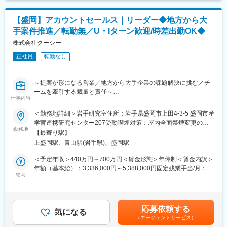
・オフィスに戻ってデスクワーク
て上下する可能性があります。月給(月額)は固定手当を含めた表記
変更の範囲：会社の定める業務
・翌日のスケジュール確認や日報を書いて退社
です。
【盛岡】アカウントセールス｜リーダー◆地方から大
手案件推進／転勤無／U・Iターン歓迎/時差出勤OK◆
■扱うサービス
『HOT PEPPER Beauty』：国内最大級のヘアサロン、リラク＆
株式会社クーシー
ビューティーサロンの検索・予約サイトです。
正社員
転勤なし
『サロンボード』：美容サロンの予約業務を進化させ業務効率・
集客力を高める予約・顧客管理システムです。
～提案が形になる営業／地方から大手企業の課題解決に挑む／チ
■研修体制
ームを牽引する裁量と責任～
ビジネスマナーや営業プロセスといったビジネススキルから、商
仕事内容
■業務内容：
品や業界についての専門知識まで、各種研修制度が整っておりま
『スタディサプリ』『ラクスル』『freee』『パーソルホールディ
＜勤務地詳細＞岩手研究室住所：岩手県盛岡市上田4-3-5 盛岡市産
すので、未経験の方でも早期に活躍することが可能です。
ングス』など、大手企業のWeb制作を手がける当社にて、インバ
学官連携研究センター207受動喫煙対策：屋内全面禁煙変更の範
ウンド中心の案件に対し、企画・提案からクロージングまで一貫
勤務地
囲：会社の定める範囲（双方合意のうえ他拠点へ異動の可能性が
■働く環境
【最寄り駅】
してご担当いただきます。
ございますが、基本的にはありません）
20代・30代の若手メンバーが活躍中。中途入社は90％以上です。
上盛岡駅、青山駅(岩手県)、盛岡駅
多くの未経験者を育ててきたノウハウがあるので、まずは行動し
本ポジションでは、岩手研究室の組織運営にも積極的に関与し、
＜予定年収＞440万円～700万円＜賃金形態＞年俸制＜賃金内訳＞
てみる姿勢と学ぶ意欲さえあれば未経験からでもスキルを高めて
チームを牽引していただくことを期待しています。営業としての
年額（基本給）：3,336,000円～5,388,000円固定残業手当/月：
いけます。
提案力に加え、メンバーの成長支援や働きやすい環境づくりにも
給与
78,700円～124,400円（固定残業時間35時間0分/月）超過した時
力を発揮していただきます。
間外労働の残業手当は追加支給＜月額＞356,700円～573,400円
■卒業後の進路
（12分割）（一律手当を含む）＜昇給有無＞有＜残業手当＞有＜
期間を区切り集中して自分を磨く契約社員制度（最長3年半）は、
■業務詳細：
給与補足＞■昇給：年2回（4月・10月）■賞与：実績賞与（9月／
3年で終わりではなく、3年後のスタートを見据えた働き方です。
応募依頼する
◇新規クライアントへの企画・提案、開拓
気になる
業績による）※別途皆勤手当1万円／月の支給あり賃金はあくまで
当社を卒業したあとは、憧れの業界の営業職に就く人、ベンチャ
（エージェントサービス）
◇クライアントとの継続的なリレーション構築
も目安の金額であり、選考を通じて上下する可能性があります。
ー企業へ転職する人、企画や広報などの新たな職種にチャレンジ