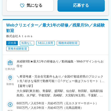
◆明確な評価制度で着実に昇給
王子駅、武蔵五日市駅、西台駅、本蓮沼駅、大森海岸駅、青物横
気になる
応募する
丁駅、武蔵境駅、三鷹駅、吉祥寺駅、本郷三丁目駅、湯島駅、飯
田橋駅、鬼子母神前駅、向原駅(東京都)、池袋駅、志茂駅、両国
駅、錦糸町駅、池尻大橋駅、高松駅(東京都)、東武練馬駅、新横浜
駅、横浜駅、桜木町駅、二俣新町駅、松戸新田駅、松飛台駅、ス
Webクリエイター／最大1年の研修／残業月5h／未経験
ポーツセンター駅、みつわ台駅、蘇我駅、海浜幕張駅、前原駅、
歓迎
船橋日大前駅、柏駅、柏の葉キャンパス駅、新千葉駅、京成稲毛
駅、新八柱駅、大宮駅(埼玉県)、南浦和駅、さいたま新都心駅、北
株式会社Ａｔｏｍｓ
浦和駅、浦和駅、和光市駅、川口元郷駅、西川口駅、東川口駅、
正社員
転勤なし
5名以上採用
職種未経験歓迎
朝霞駅、新越谷駅、川越駅、蕨駅、志木駅、所沢駅、草加駅、上
業種未経験歓迎
尾駅、大阪難波駅、淀屋橋駅、渡辺橋駅、沢ノ町駅、我孫子町
駅、平林駅(大阪府)、中ふ頭駅、ポートタウン東駅、トレードセン
ター前駅、西大橋駅、肥後橋駅、阿波座駅、北浜駅(大阪府)、なん
未経験9割★最大1年の研修あり／動画編集・Webデザインからお
ば駅(南海線)、天満橋駅、長堀橋駅、谷町六丁目駅、大阪ビジネス
任せ
パーク駅、心斎橋駅、松屋町駅、堺筋本町駅、門真南駅、横堤
仕事内容
駅、矢田駅(大阪府)、東部市場前駅、今川駅(大阪府)、出戸駅、中
津駅(大阪府・阪急線)、なにわ橋駅、天満駅、中津駅(地下鉄)、中
＼希望考慮・完全在宅案件もあり／全国47都道府県のプロジェク
崎町駅、扇町駅(大阪府)、西梅田駅、大阪梅田駅(阪神線)、中村公
ト先└好きな場所で勤務可能！◎└デビュー後はフルリモート（完
勤務地
園駅、矢場町駅、いりなか駅、瑞穂区役所駅、日比野駅(名古屋市
全在宅）案件8割！◎転勤の有無はご本人の希望に100％合わせま
【最寄り駅】
営)、伏屋駅、武蔵小杉駅、目黒駅、秋葉原駅、新橋駅、東京駅、
す◎U・Iターン支援あり＜本社＞東京都新宿区西新宿7-7-23 トミ
大久保駅(東京都)、青森駅、盛岡駅、仙台駅、秋田駅、福島駅(福
町田駅、綾瀬駅、大手町駅(東京都)、中野駅(東京都)、大門駅(東京
ービル8階※(変更の範囲)上記を除く当社関連勤務地／ 当社取引
島県)、水戸駅、宇都宮駅、高崎駅、大宮駅(埼玉県)、千葉駅、東
都)、西日暮里駅、五反田駅、中目黒駅、泉岳寺駅、立川駅、小竹
のあるお客様のオフィス※敷地内全面禁煙
京駅、新宿駅、渋谷駅、池袋駅、上野駅、横浜駅、甲府駅、近鉄
向原駅、二子玉川駅、四ツ谷駅、あざみ野駅、湘南台駅、天王洲
600万円／入社5年目・月給45万円（元カスタマーサポート）
名古屋駅、大阪駅、博多駅、西武新宿駅、宮城野通駅、曽根田
アイル駅、日吉駅(神奈川県)、溝の口駅、藤沢本町駅、長津田駅、
550万円／入社3年目・月給40万円（元商品開発）
駅、宇都宮駅東口駅、京成千葉駅、二重橋前駅、南新宿駅、神泉
給与