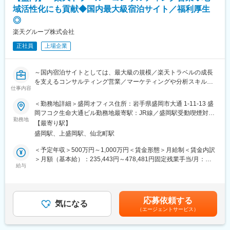
ます。
年間休日122日（2025年度）。
域活性化にも貢献◆国内最大級宿泊サイト／福利厚生
会社カレンダーに基づきながら、365日のシフト制で勤務いただ
◎
＜実績例＞
きます。
東京ソラマチ／グランフロント大阪／三井アウトレットパーク／
楽天グループ株式会社
※土日祝にシフトに入った場合は、平日に振替休日を取得しながら
ユニクロ銀座店／パルコ／ルミネ／東京ドームシティ／富士急ハ
122日の年間休日を取得いただきます。
正社員
上場企業
イランド／シダックス／…etc
変更の範囲：会社の定める業務
■特徴・魅力：
～国内宿泊サイトとしては、最大級の規模／楽天トラベルの成長
・ユーザー視点に立った提案が求められます。自分が手がけた企
を支えるコンサルティング営業／マーケティングや分析スキルも
画により店舗が大きく変化する営業の大きな仕事です。
仕事内容
習得可／地域活性にも貢献～
・プロジェクトマネジメント力、マーケティング力が身に付きま
す。また、社長クラスと商談することが多いため、提案力・交渉
＜勤務地詳細＞盛岡オフィス住所：岩手県盛岡市大通 1-11-13 盛
■業務内容：
力が身に付きます。
岡フコク生命大通ビル勤務地最寄駅：JR線／盛岡駅受動喫煙対
担当施設様の売上最大化に繋がるコンサルティング営業業務をお
勤務地
・2015年に一部上場を果たしこれから更なる成長を目指します。
策：屋内全面禁煙変更の範囲：会社の定める事業所（リモートワ
【最寄り駅】
任せします。
・最近では、東南アジアを中心とした海外展開にも取り組んでい
ーク含む）
盛岡駅、上盛岡駅、仙北町駅
・最新のマーケットトレンドの把握、理解
ます。
・宿泊施設様の現状把握（アクセス人数、予約率、予約単価、予
＜予定年収＞500万円～1,000万円＜賃金形態＞月給制＜賃金内訳
約経路等）
■地元の方も歓迎：
＞月額（基本給）：235,443円～478,481円固定残業手当/月：
・数値分析・課題抽出を通じ宿泊施設様の課題解決に繋がるソリ
給与
希望勤務地を考慮した上でご活躍頂きたいと思っています。弊社
74,557円～151,519円（固定残業時間40時間0分/月）超過した時
ューション提案
は全国・グローバルな展開をしておりますので、チャレンジした
間外労働の残業手当は追加支給＜月給＞310,000円～630,000円
・広告プロモーション出稿による集客強化施策提案
い方はその道を選ぶことも出来ますし、地元で腰を据えて働きた
（一律手当を含む）＜昇給有無＞有＜残業手当＞有＜給与補足＞※
・マーケティング部門・編成部門と連携したプロモーション企画
い方に対して、ご本人の意向にそぐわない異動はございません。
経験、スキル等に応じて選考を通じて決定いたします。賃金はあ
応募依頼する
への参加促進提案
気になる
くまでも目安の金額であり、選考を通じて上下する可能性があり
（エージェントサービス）
自社のWEBマーケティングのノウハウや数値分析からコンサルテ
変更の範囲：会社の定める業務
ます。月給(月額)は固定手当を含めた表記です。
ィング提案へのスタイルを実践的に身に付けた後、より地域活性
に貢献できるチーム作りにも貢献いただきます。またキャリアの