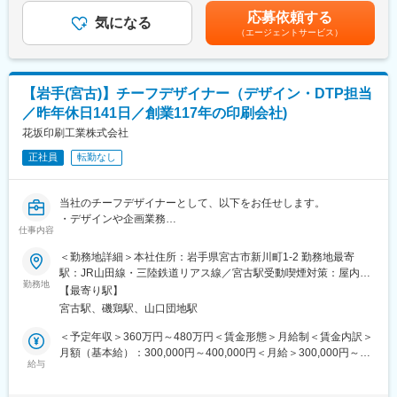
■職務内容：
補足＞■昇給：年1～2回（4月・10月）■賞与：実績賞与（9月／業
つ、海外拠点と連携して多言語対応や開発効率の向上を実現。実
応募依頼する
・Webサイトの立ち上げ・リニューアル・運用におけるコーディ
気になる
績による）賃金はあくまでも目安の金額であり、選考を通じて上
績は岩手銀行、日本郵便、freee、丹青社など多様な大手案件に及
（エージェントサービス）
ング
下する可能性があります。月給(月額)は固定手当を含めた表記で
び、企画から運用改善まで伴走する成果志向が当社の優位性で
・React／Next.jsやVue.js／Nuxt.jsを用いたフロントエンド開発
す。
す。
・CMS導入、DB設定、ドメイン取得などの技術領域全般
・プロジェクト管理や見積もり作成、アサイン調整
変更の範囲：会社の定める業務
【岩手(宮古)】チーフデザイナー（デザイン・DTP担当
・クライアント折衝や要件定義など上流工程にも携わります
／昨年休日141日／創業117年の印刷会社)
多様な社内外チーム（コーダー、オフショア、プログラマー等）
と連携しながら、高品質な成果物を追求。SEOやパフォーマンス
花坂印刷工業株式会社
改善にも配慮し、技術と戦略の両面で価値を提供します
正社員
転勤なし
■地方でもグローバルスキルを磨ける環境：
岩手大学と連携した研究開発拠点「クーシーラボ岩手」で、最先
当社のチーフデザイナーとして、以下をお任せします。
端技術に触れながら、大手企業と直取引。さらにミャンマーやロ
・デザインや企画業務
ンドン拠点とも協業することで、地方で多文化・多様な開発現場
仕事内容
・現在DTP部門の体制刷新・体制全体の技術向上のためのノウハ
を経験できます。
ウ共有、伝播
＜勤務地詳細＞本社住所：岩手県宮古市新川町1-2 勤務地最寄
■職務詳細：同社は、印刷だけでなく広告代理店や企画会社の機能
駅：JR山田線・三陸鉄道リアス線／宮古駅受動喫煙対策：屋内全
■余裕のワークスタイルでスキル集中：
も持ち、地域企業とお取引をしております。デザインをするだけ
勤務地
面禁煙変更の範囲：会社の定める事業所
完全週休2日制・年間休日120日超の環境。自動車通勤OK、駐車
【最寄り駅】
でなく、企画・提案から形になったものを提供するまでをお任せ
場会社負担。安心環境で技術習得に集中できます。
宮古駅、磯鶏駅、山口団地駅
します。デザイン業務だけではなく、他社員の新しい知識や技術
の向上についても担っていただきます。大変やりがいのあるポジ
＜予定年収＞360万円～480万円＜賃金形態＞月給制＜賃金内訳＞
■当社について：
ションです。取引先として、市役所などの自治体はもちろん、民
月額（基本給）：300,000円～400,000円＜月給＞300,000円～
当社は東京本社と岩手を拠点にAI×Web制作、DX支援、グローバ
間企業などからも依頼があり、宮古の地域に根付いている会社で
給与
400,000円＜昇給有無＞有＜残業手当＞有＜給与補足＞※上記年収
ル展開までをトータルで手がけるデジタルエージェンシーです。
す。
は残業手当を含んでおりません。※給与詳細は経験・スキルを踏ま
岩手大学との連携による研究や育成、ミャンマー・ロンドン拠点
■募集背景：活版印刷、一般印刷、デジタルなど顧客ニーズの変化