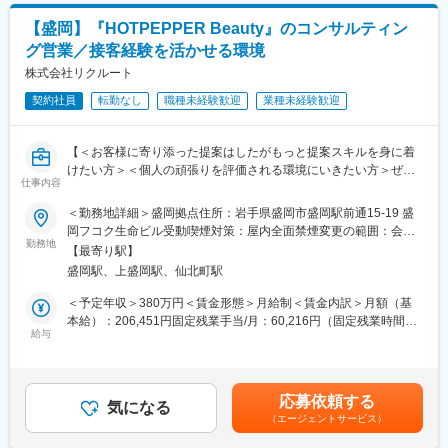
希望に応じて小規模チームなどのマネジメント業務にもチャレン
【盛岡】『HOTPEPPER Beauty』のコンサルティン
ジいただきます。
グ営業／接客経験を活かせる環境
■部署、サービスについて：
株式会社リクルート
国内宿泊サイトとしては、最大級の規模を誇り、今後更なる事業
契約社員
転勤なし
職種未経験歓迎
業種未経験歓迎
成長に向けて、中核を担っていただける人材を募集しておりま
す。ご入社後のパフォーマンスによって将来的には営業グループ
のリーダー・マネージャー、もしくは他部署へのキャリアステッ
【＜お客様に寄り添った提案はしたがもっと提案スキルを身に着
プにて事業の中核を担っていただける方の募集となります。営業
けたい方＞＜個人の頑張りを評価される環境にいきたい方＞ぜひ
スキルを高めるだけではなく、チーム運営やマネジメント領域へ
仕事内容
リクルートへ！】
も踏み込んでいきたい、そして事業の成長とともに自身のキャリ
＜勤務地詳細＞盛岡拠点住所：岩手県盛岡市盛岡駅前通15-19 盛
アアップをしていきたい意欲のある方を求めています。
美容サロンに対して『HOT PEPPER Beauty』や『サロンボー
岡フコク生命ビル受動喫煙対策：屋内全面禁煙変更の範囲：会社
ド』の活用提案を中心とした、集客や業務・経営支援の企画提案
勤務地
の定める事業所（リモートワーク含む）
■事業について：
【最寄り駅】
をお任せします。新規顧客開拓と既存顧客営業の双方を担当いた
楽天トラベル：http://travel.rakuten.co.jp/
盛岡駅、上盛岡駅、仙北町駅
だきます。
採用情報・事業紹介・事業長メッセージ等：
＜予定年収＞380万円＜賃金形態＞月給制＜賃金内訳＞月額（基
https://corp.rakuten.co.jp/careers/travel/
【一日の流れ(例)】
本給）：206,451円固定残業手当/月：60,216円（固定残業時間35
＜午前＞
給与
時間0分/月）超過した時間外労働の残業手当は追加支給＜月給＞
■募集背景：
・出社後、ミーティングで情報共有
266,667円（一律手当を含む）＜昇給有無＞有＜残業手当＞有＜
楽天トラベル独自の施策と楽天エコシステムのクロスユースが功
・商談スキルUPのロールプレイ
給与補足＞■インセンティブ：有■賞与：年2回 4～9月在籍分を12
を奏し、シェアを拡大しております。今後もインバウンドなどあ
・当日の商談準備
月、10～3月在籍分を6月に支給※対象期間中の在籍日数で按分し
らゆる面でより一層宿泊施設様とのリレーションを強化し、より
応募依頼する
＜午後＞
気になる
た金額を支給、年2回の考課（4月・10月）・全社の業績により変
魅力的なOTAを目指していきたいと考えております。
（エージェントサービス）
・お客さま先を訪問し売上アップを目指す企画を提案
動有。【年収例】420万円営業職／入社2年目 固定月給30万円＋
優秀な同僚と切磋琢磨していける人材を募集します。
・担当エリアの新規開拓
賞与(2回)の場合賃金はあくまでも目安の金額であり、選考を通じ