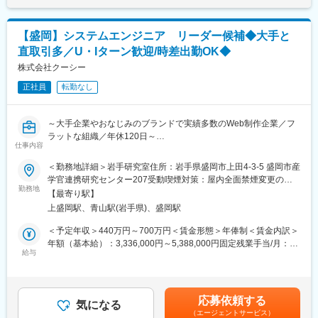
◇ニーズに応じた戦略立案・提案
月給(月額)は固定手当を含めた表記です。
する人もいます。「SE社員（地域・職種限定正社員）」としてハ
◇売上管理（コストマネジメント）
イプレーヤーやリーダーで活躍しながら、キャリアアップに挑戦
◇プロジェクト全体の見積もり作成と提案
する人も多いです。
【盛岡】システムエンジニア リーダー候補◆大手と
直取引多／U・Iターン歓迎/時差出勤OK◆
■このポジションの特徴：
■契約社員独自の制度
営業職でありながら、制作進行や改善提案まで関与できる“プロデ
株式会社クーシー
・キャリアアップ支援金
ューサー型”のポジションです。社内のデザイナー・エンジニアと
3年の契約満了に伴い、リクルートを離れて次のステップに進まれ
正社員
転勤なし
連携しながら、自分の提案が実際のWebサイトとして形になる過
る契約社員にはキャリアアップ支援金(100万円)の支給がありま
程を体感できます。
す。
～大手企業やおなじみのブランドで実績多数のWeb制作企業／フ
提案内容はテンプレートではなく、UI/UX設計、SEO対策、シス
変更の範囲：会社の定める業務
ラットな組織／年休120日～
テム開発、ブランディングなど、幅広いソリューションを自由に
仕事内容
組み合わせて設計可能。顧客の課題に応じて、ゼロベースで最適
■業務内容：
＜勤務地詳細＞岩手研究室住所：岩手県盛岡市上田4-3-5 盛岡市産
な提案を構築できる創造性の高い仕事です。
『スタディサプリ』や『ラクスル』等のWebサービスの立ち上げ
学官連携研究センター207受動喫煙対策：屋内全面禁煙変更の範
や、『パーソルホールディングス』『freee』等の大手企業むけの
勤務地
囲：会社の定める範囲（双方合意のうえ他拠点へ異動の可能性が
岩手研究室では、東京本社と連携しながら、地方にいながら全国
【最寄り駅】
Web制作実績も多数あり、顧客との直接取引も多い当社において
ございますが、基本的にはありません）
規模の案件に挑戦できる環境が整っています。少数精鋭のチーム
上盛岡駅、青山駅(岩手県)、盛岡駅
Webサイト、アプリなどソフトウェア開発のプロジェクトに参加
で、裁量を持ってプロジェクトを推進できるのも魅力。チームの
していただきます。
＜予定年収＞440万円～700万円＜賃金形態＞年俸制＜賃金内訳＞
中心として、組織づくりにも関われるやりがいのあるポジション
コスト管理をしつつ、プログラマーやオフショアチームをはじ
年額（基本給）：3,336,000円～5,388,000円固定残業手当/月：
です。
め、社内外さまざまなセクションと協働して、当社の強みでもあ
給与
78,700円～124,400円（固定残業時間35時間0分/月）超過した時
る高い制作品質を追求し、システム開発・設計を通じてプロジェ
間外労働の残業手当は追加支給＜月額＞356,700円～573,400円
■プロジェクト事例：
クトの成功を目指します。
（12分割）（一律手当を含む）＜昇給有無＞有＜残業手当＞有＜
日本郵便：コーポレートサイト
給与補足＞■昇給：年2回（4月・10月）■賞与：実績賞与（9月／
高島屋：公式オンラインストア
応募依頼する
今回の募集では、上記業務に加え、岩手研究室の組織運営にも積
気になる
業績による）※別途皆勤手当1万円／月の支給あり賃金はあくまで
freee株式会社：コーポレートサイト／採用サイト
（エージェントサービス）
極的に関与し、チームを牽引していただくことを期待していま