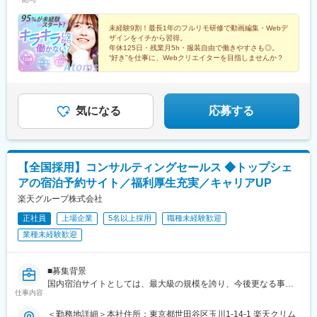
登戸駅、戸塚駅、海老名駅(相模線)、大和駅(神奈川県)、菊名駅、
駅、東池袋駅、京成上野駅、新高島駅、名古屋駅、西梅田駅、祇
大船駅、橋本駅(神奈川県)、上大岡駅、中央林間駅、センター南
園駅(福岡県)、新大久保駅、仙台駅(地下鉄)、東宿郷駅、栄町駅(千
駅、川崎駅、幕張本郷駅、稲毛駅、千葉駅、新松戸駅、浦安駅(千
未経験9割！最長1年のフルリモ研修で動画編集・Webデ
葉県)、大手町駅(東京都)、代々木駅、稲荷町駅(東京都)、高島町
ザインをイチから習得。
葉県)、北習志野駅、京成船橋駅、京成津田沼駅、新浦安駅、新鎌
駅、名鉄名古屋駅、大阪梅田駅(阪神線)
年休125日・残業月5h・服装自由で働きやすさも◎。
ケ谷駅、市川駅、舞浜駅、初石駅、南流山駅、本八幡駅(都営線)、
“好き”を仕事に、Webクリエイターを目指しませんか？
船橋駅、西船橋駅、久喜駅、川口駅、南越谷駅、天下茶屋駅、伏
見駅(愛知県)、栄駅(愛知県)、東梅田駅、阿倍野駅(阪堺線)、今宮
戎駅、鶴橋駅、京橋駅(大阪府)、南方駅(大阪府)、金山駅(愛知
県)、国際センター駅、谷津駅、流山おおたかの森駅、藤沢駅、富
気になる
応募する
田駅(大阪府)、上牧駅(大阪府)、摂津富田駅、高槻駅、高槻市駅、
天王寺駅、新今宮駅、本町駅、江坂駅、弁天町駅、西九条駅、千
里中央駅(北大阪急行)、茨木駅、三国ケ丘駅(大阪府)、南森町駅、
森ノ宮駅、枚方市駅、豊橋駅、刈谷駅、星ケ丘駅(愛知県)、ＪＲ難
【全国採用】コンサルティングセールス ◆トップシェ
波駅、中百舌鳥駅、大阪駅、新大阪駅、北新地駅、大阪阿部野橋
駅、博多駅、天神駅、福岡空港駅(鉄道)、天神南駅、千早駅、西１
アの宿泊予約サイト／福利厚生充実／キャリアUP
１丁目駅、札幌駅、西１８丁目駅、琴似駅(函館本線)、麻生駅、平
楽天グループ株式会社
和駅、仙台駅、泉中央駅、あおば通駅、長町南駅、勾当台公園
駅、八戸駅、青森駅、盛岡駅、一ノ関駅、秋田駅、土崎駅、山形
正社員
上場企業
5名以上採用
職種未経験歓迎
駅、米沢駅、福島駅(福島県)、郡山駅(福島県)、さっぽろ駅、白石
業種未経験歓迎
駅(札幌市営)、新札幌駅、新千歳空港駅(鉄道)、北参道駅、青井
駅、浜松町駅、西日暮里駅(舎人ライナー)、大崎広小路駅、祐天寺
駅、江古田駅、二子新地駅、阿倍野駅(地下鉄)、鴫野駅、西中島南
■募集背景
方駅、丸の内駅(愛知県)、東別院駅、名鉄名古屋駅、新今宮駅前
国内宿泊サイトとしては、最大級の規模を誇り、今後更なる事業
仕事内容
駅、千鳥橋駅、千里中央駅(大阪モノレール)、百舌鳥八幡駅、大阪
成長に向けて、中核を担っていただける人材を募集しておりま
天満宮駅、玉造駅、宮之阪駅、新豊橋駅、なんば駅(地下鉄)、なか
す。ご入社後のパフォーマンスによって将来的には営業グループ
＜勤務地詳細＞本社住所：東京都世田谷区玉川1-14-1 楽天クリム