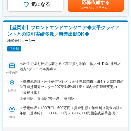
補足＞■昇給：年1～2回（4月・10月）■賞与：実績賞与（9月／業
◇制作実績：https://coosy.co.jp/work/
応募依頼する
・HTML5／CSS3／JavaScriptでのコーディング
気になる
績による）賃金はあくまでも目安の金額であり、選考を通じて上
（エージェントサービス）
・コーダーチームの進行・品質・リソース管理
下する可能性があります。月給(月額)は固定手当を含めた表記で
■当社について：
・デザインデータの高い再現性を意識した実装
す。
当社は、Web制作会社として25年間に渡り、日本を代表するWeb
・レスポンシブ対応と表示崩れの調整
サービス、コーポレートサイト、Webメディアなど、多くのサイ
・WordPress等CMSのテンプレート実装
トを手掛けてきました。UIUXデザイン、システム開発のサイト設
【盛岡市】フロントエンドエンジニア◆大手クライア
・ディレクター／デザイナー／エンジニアとの連携
計開発に加え、ブランディング、SEO対策支援や広告運用代行・
ントとの取引実績多数／時差出勤OK◆
単なる実装に留まらず、品質基準の定義やレビュー体制の構築に
サイト運用代行等さらに拡大し、Webに関わるビジネスにおい
も関与。SASSやCMS運用に強みを伸ばし、将来は要件定義・企
株式会社クーシー
て、様々なニーズに応え、包括的なサポートを行う企業へと進化
画からの参画へキャリアを拡張できます。
し続けて参りました。2024年からはイギリス、ミャンマーの拠点
正社員
と連携し、グローバルに展開しています。
■ディレクションを武器に市場価値を高める：
コード品質の統一、WBSによる進行、改善提案まで主体的に担え
変更の範囲：会社の定める業務
≪岩手でUIも技術も磨ける／高品質な制作主体／AI×DXに挑戦／
るため「作業者で終わる不満」から脱却。上流経験を積み、スペ
地方×グローバル拠点≫
シャリスト／リード／ディレクターの多彩な道を選べます。
仕事内容
■この求人のオススメポイント：
・大手との直取引＆新規Webサービス立ち上げなど多彩な案件で
＜勤務地詳細＞岩手研究室住所：岩手県盛岡市上田4-3-5 盛岡市産
■岩手からグローバルに学べる環境：
UI／UX開発
学官連携研究センター207受動喫煙対策：屋内全面禁煙変更の範
岩手大学構内の研究拠点で先端技術と高品質クリエイティブを育
・年間休日120日以上、平均残業15時間でプライベート充実
勤務地
囲：会社の定める事業所（リモートワーク含む）
み、海外拠点とも連携して知見を吸収できる成長環境です。
【最寄り駅】
・岩手大学との産学連携＆ミャンマー・ロンドン拠点との協働
[coosy.co.jp]
上盛岡駅、青山駅(岩手県)、盛岡駅
で、地方でグローバル経験
＜予定年収＞400万円～500万円＜賃金形態＞年俸制＜賃金内訳＞
■当社について：
当社では、Webサイトやアプリのコーディングを中心に、CMS構
年額（基本給）：3,144,000円～3,936,000円固定残業手当/月：
当社は東京・岩手・ロンドン・ミャンマーに拠点を持つAI×Web制
築、DB設定、UIUX設計、オフショアチームとの連携、要件定義
給与
71,400円～88,700円（固定残業時間35時間0分/月）超過した時間
作会社。戦略設計から制作、マーケティング、DX・システム開発
や折衝まで担当、クライアントの事業成功や課題解決を推進しま
外労働の残業手当は追加支給＜月額＞333,400円～416,700円（12
までを一気通貫で支援し、最新のAI活用や情報セキュリティ体制
す
分割）（一律手当を含む）＜昇給有無＞有＜残業手当＞有＜給与
も整えています。岩手の研究拠点では地域のDX課題を解決しつ