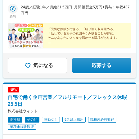
市、厚木市埼玉県さいたま市千葉県千葉市、柏市、船橋市栃木県
武之橋駅、日本大通り駅、北松本駅、西一宮駅、百舌鳥八幡駅、
駅(埼玉県)、長岡駅、水戸駅、平沼橋駅、熊谷駅、新静岡駅、五条
宇都宮市群馬県高崎市、前橋市茨城県水戸市、土浦市▼東海愛知
24歳／経験1年／月給21.5万円+月間報奨金5万円+賞与：年収437
四条駅(京都市営)、新西大寺町筋駅、松山駅(愛媛県)、スタジアム
駅(京都市営)、西中島南方駅、和歌山市駅、金沢駅、栗林公園北口
県一宮市、名古屋市静岡県静岡市、浜松市岐阜県岐阜市三重県津
万円
シティノース駅、西大橋駅、鷹野橋駅、仙台駅(地下鉄)、大阪梅田
駅、県庁前駅(富山県)、天王寺駅、博多駅、大分駅、水道町駅、都
給与
市▼近畿大阪府大阪市、堺市、吹田市京都府京都市兵庫県神戸
26歳／経験3年／月給25万円+月間報奨金20万円+賞与：年収654
駅(阪急線)、淀屋橋駅、栄町駅(千葉県)、旧居留地・大丸前駅、西
通駅、新山口駅、美栄橋駅、手柄駅、舟入町駅、柳川駅、松山市
市、姫路市和歌山県和歌山市▼北陸新潟県新潟市、長岡市石川県
万円
川緑道公園駅、加治屋町駅
駅、中央区役所前駅、青森駅、上盛岡駅、北四番丁駅、山形駅、
金沢市富山県富山市長野県長野市、松本市福井県福井市▼中国・
「元気な挨拶ができる」「粘り強く取り組める」
中島公園駅、泉中央駅、東宿郷駅、高崎駅、稲毛駅、王子駅、八
「話している相手の意図をくみ取ることが得意」
四国愛媛県松山市岡山県岡山市広島県広島市山口県山口市香川県
王子駅、三ツ沢下町駅、関屋駅(新潟県)、静岡駅、上社駅、桂駅、
そんなあなたのスキルを活かせる環境があります。
高松市▼九州・沖縄熊本県熊本市鹿児島県鹿児島市長崎県長崎市
堺市駅、中央市場前駅、大元駅、松島二丁目駅、佐伯区役所前
福岡県福岡市大分県大分市沖縄県那覇市※各グループ会社への在籍
★残業月20h以下
駅、東比恵駅、二中通駅、琴似駅(札幌市営)、八乙女駅、土浦駅、
★年休120日／完全週休2日制
出向となります。別項「出向先企業」欄をご参照ください※受動喫
京王八王子駅、関内駅、京成船橋駅、北浦和駅、西泉駅、新潟
★未経験歓迎！20～30代活躍中
煙防止対策済
駅、南富山駅、越前新保駅、松本駅、藤が丘駅(愛知県)、尾張一宮
★設立50年の安定企業
駅、春日町駅、江坂駅、三国ケ丘駅(大阪府)、新神戸駅、大雲寺前
気になる
応募する
駅、比治山橋駅、大手町駅(愛媛県)、唐人町駅、スタジアムシティ
サウス駅、水前寺駅、北大宮駅、新横浜駅、柏駅、第一通り駅、
心斎橋駅、岡山駅前駅、市役所前駅(広島県)、広瀬通駅、前橋駅、
竹田駅(京都府)、中津駅(地下鉄)、山陽姫路駅、九品寺交差点駅、
NEW
本町駅、あおば通駅、偕楽園駅、葭川公園駅、横浜駅、遠州病院
自宅で働く企画営業／フルリモート／フレックス休暇
駅、貿易センター駅、中電前駅、高見馬場駅、一社駅、立川南
駅、長野駅、新浜松駅、千葉中央駅、上熊谷駅、南方駅(大阪府)、
25.5日
栗林公園駅、新富町駅(富山県)、天王寺駅前駅、通町筋駅、中洲通
株式会社ウィット
駅、小網町駅、城下駅(岡山県)、市役所前駅(愛媛県)、資生館小学
正社員
その他
転勤なし
5名以上採用
職種未経験歓迎
校前駅、北仙台駅、山鼻９条駅、駅東公園前駅、王子駅前駅、反
町駅、広電五日市駅、荒田八幡駅、琴似駅(函館本線)、宇都宮駅東
業種未経験歓迎
口駅、馬車道駅、船橋駅、南富山駅前駅、西松本駅、名鉄一宮
駅、百舌鳥駅、春日野道駅(阪急線)、烏丸駅、東中央町駅、比治山