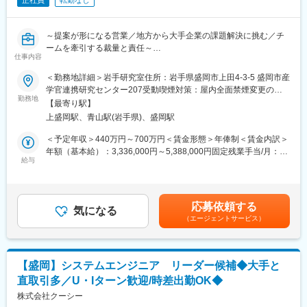
正社員
転勤なし
～提案が形になる営業／地方から大手企業の課題解決に挑む／チ
ームを牽引する裁量と責任～
仕事内容
■業務内容：
『スタディサプリ』『ラクスル』『freee』『パーソルホールディ
＜勤務地詳細＞岩手研究室住所：岩手県盛岡市上田4-3-5 盛岡市産
ングス』など、大手企業のWeb制作を手がける当社にて、インバ
学官連携研究センター207受動喫煙対策：屋内全面禁煙変更の範
ウンド中心の案件に対し、企画・提案からクロージングまで一貫
勤務地
囲：会社の定める範囲（双方合意のうえ他拠点へ異動の可能性が
【最寄り駅】
してご担当いただきます。
ございますが、基本的にはありません）
上盛岡駅、青山駅(岩手県)、盛岡駅
本ポジションでは、岩手研究室の組織運営にも積極的に関与し、
＜予定年収＞440万円～700万円＜賃金形態＞年俸制＜賃金内訳＞
チームを牽引していただくことを期待しています。営業としての
年額（基本給）：3,336,000円～5,388,000円固定残業手当/月：
提案力に加え、メンバーの成長支援や働きやすい環境づくりにも
給与
78,700円～124,400円（固定残業時間35時間0分/月）超過した時
力を発揮していただきます。
間外労働の残業手当は追加支給＜月額＞356,700円～573,400円
（12分割）（一律手当を含む）＜昇給有無＞有＜残業手当＞有＜
■業務詳細：
給与補足＞■昇給：年2回（4月・10月）■賞与：実績賞与（9月／
応募依頼する
◇新規クライアントへの企画・提案、開拓
気になる
業績による）※別途皆勤手当1万円／月の支給あり賃金はあくまで
（エージェントサービス）
◇クライアントとの継続的なリレーション構築
も目安の金額であり、選考を通じて上下する可能性があります。
◇ニーズに応じた戦略立案・提案
月給(月額)は固定手当を含めた表記です。
◇売上管理（コストマネジメント）
◇プロジェクト全体の見積もり作成と提案
【盛岡】システムエンジニア リーダー候補◆大手と
直取引多／U・Iターン歓迎/時差出勤OK◆
■このポジションの特徴：
営業職でありながら、制作進行や改善提案まで関与できる“プロデ
株式会社クーシー