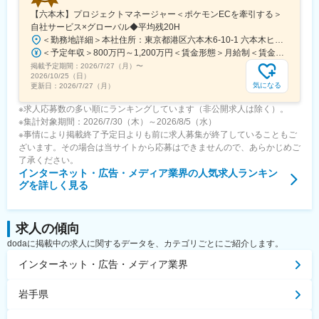
【六本木】プロジェクトマネージャー＜ポケモンECを牽引する＞
自社サービス×グローバル◆平均残20H
＜勤務地詳細＞本社住所：東京都港区六本木6-10-1 六本木ヒルズ森タワー47F受動喫煙対策：屋内全面禁煙変更の範囲：会社の定める事業所（リモートワーク含む）
＜予定年収＞800万円～1,200万円＜賃金形態＞月給制＜賃金内訳＞月額（基本給）：598,822円～837,000円固定残業手当/月：109,011円～163,480円（固定残業時間25時間0分/月）超過した時間外労働の残業手当は追加支給＜月給＞707,833円～1,000,480円（一律手当を含む）＜昇給有無＞有＜残業手当＞有賃金はあくまでも目安の金額であり、選考を通じて上下する可能性があります。月給(月額)は固定手当を含めた表記です。
掲載予定期間：
2026/7/27（月）
〜
2026/10/25（日）
気になる
更新日：
2026/7/27（月）
※求人応募数の多い順にランキングしています（非公開求人は除く）。
※集計対象期間：2026/7/30（木）～2026/8/5（水）
※事情により掲載終了予定日よりも前に求人募集が終了していることもご
ざいます。その場合は当サイトから応募はできませんので、あらかじめご
了承ください。
インターネット・広告・メディア業界
の人気求人ランキン
グを詳しく見る
求人の傾向
dodaに掲載中の求人に関するデータを、カテゴリごとにご紹介します。
インターネット・広告・メディア業界
岩手県