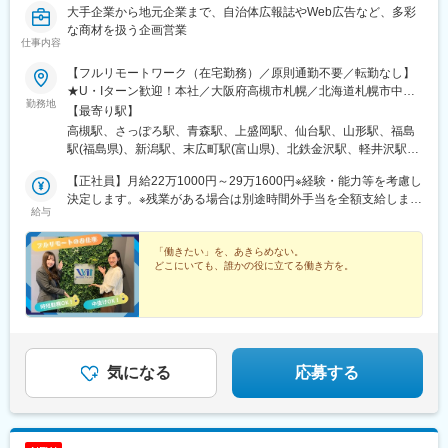
下駅、ＪＲ松山駅前駅、八千代町駅、鹿児島中央駅、四ツ橋駅、
大手企業から地元企業まで、自治体広報誌やWeb広告など、多彩
田町駅(岡山県)、大神宮下駅、中崎町駅、姫路駅、交通局前駅(熊
な商材を扱う企画営業
仕事内容
本県)、肥後橋駅、仙台駅、三宮・花時計前駅、袋町駅、天文館通
駅、立川駅、権堂駅、千葉駅、新大阪駅、栗林駅、丸の内駅(富山
【フルリモートワーク（在宅勤務）／原則通勤不要／転勤なし】
県)、大阪阿部野橋駅、藤崎宮前駅、鹿児島中央駅前駅、土橋駅(広
★U・Iターン歓迎！本社／大阪府高槻市札幌／北海道札幌市中央
島県)、郵便局前駅、西８丁目駅、東本願寺前駅、栄町駅(東京
勤務地
区青森／青森県青森市盛岡／岩手県盛岡市仙台／宮城県仙台市青
【最寄り駅】
都)、神奈川駅、五日市駅、武之橋駅、日本大通り駅、北松本駅、
葉区山形／山形県山形市福島／福島県福島市新潟／新潟県新潟市
高槻駅、さっぽろ駅、青森駅、上盛岡駅、仙台駅、山形駅、福島
西一宮駅、百舌鳥八幡駅、四条駅(京都市営)、新西大寺町筋駅、松
中央区高岡／富山県高岡市金沢／石川県金沢市軽井沢／長野県北
駅(福島県)、新潟駅、末広町駅(富山県)、北鉄金沢駅、軽井沢駅、
山駅(愛媛県)、スタジアムシティノース駅、西大橋駅、鷹野橋駅、
佐久郡高崎／群馬県高崎市宇都宮／栃木県宇都宮市水戸／茨城県
井野駅(群馬県)、宇都宮駅、水戸駅、神田駅(東京都)、新静岡駅、
仙台駅(地下鉄)、大阪梅田駅(阪急線)、淀屋橋駅、栄町駅(千葉
水戸市東京／東京都千代田区静岡／静岡県静岡市葵区名古屋／愛
【正社員】月給22万1000円～29万1600円※経験・能力等を考慮し
近鉄名古屋駅、新島々駅、旧居留地・大丸前駅、京都駅、奈良
県)、旧居留地・大丸前駅、西川緑道公園駅、加治屋町駅
知県名古屋市中村区岐阜／岐阜県高山市神戸／兵庫県神戸中央区
決定します。※残業がある場合は別途時間外手当を全額支給しま
駅、和歌山市駅、漕代駅、彦根駅、鳥取駅、松江しんじ湖温泉
給与
京都／京都府京都市下京区奈良／奈良県奈良市和歌山／和歌山県
す。★いきなり正社員が不安な方はパートから始めてもOKです
駅、柳川駅、紙屋町東駅、下関駅、松山市駅、佐古駅、瓦町駅、
和歌山市三重／三重県多気郡彦根／滋賀県彦根市鳥取／鳥取県鳥
♪【アルバイト・パート】時給1300円～1800円
天神駅、大分駅、佐賀駅、長崎駅前駅、通町筋駅、宮崎駅、鹿児
取市松江／島根県松江市岡山／岡山県岡山市北区広島／広島県広
「働きたい」を、あきらめない。
島中央駅前駅、てだこ浦西駅、高槻市駅、札幌駅、あおば通駅、
どこにいても、誰かの役に立てる働き方を。
島市中区下関／山口県下関市松山／愛媛県松山市徳島／徳島県徳
片原町駅(富山県)、宇都宮駅東口駅、淡路町駅、日吉町駅、名古屋
島市高松／香川県高松市福岡／福岡県福岡市中央区大分／大分県
駅、三宮・花時計前駅、七条駅、近鉄奈良駅、郵便局前駅、県庁
大分市佐賀／佐賀県佐賀市長崎／長崎県長崎市熊本／熊本県熊本
前駅(広島県)、西鉄福岡駅、五島町駅、水道町駅、鹿児島中央駅、
市中央区宮崎／宮崎県宮崎市鹿児島／鹿児島県鹿児島市名護／沖
大通駅、仙台駅(地下鉄)、坂下町駅、小川町駅(東京都)、静岡駅、
縄県名護市受動喫煙対策：有（屋内禁煙）
名鉄名古屋駅、貿易センター駅、西川緑道公園駅、紙屋町西駅、
市役所前駅(愛媛県)、天神南駅、長崎駅(長崎県)、熊本城・市役所
気になる
応募する
前駅、都通駅