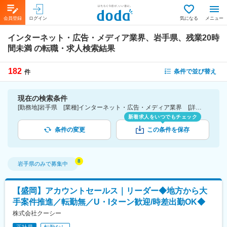
会員登録
ログイン
気になる
メニュー
インターネット・広告・メディア業界、岩手県、残業20時
間未満
の転職・求人検索結果
182
条件で並び替え
件
現在の検索条件
[勤務地]岩手県 [業種]インターネット・広告・メディア業界 [詳細条件](休日・働き方)残業20時間未満
新着求人をいつでもチェック
条件の変更
この条件を保存
岩手県
のみで募集中
【盛岡】アカウントセールス｜リーダー◆地方から大
手案件推進／転勤無／U・Iターン歓迎/時差出勤OK◆
株式会社クーシー