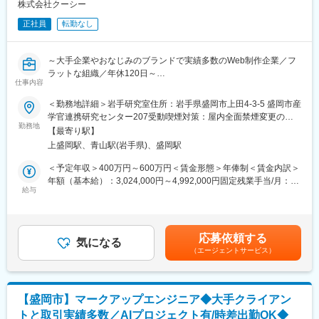
◇ワイヤーフレームやスケジュールの作成
株式会社クーシー
してきました。現在は、ミャンマーにオフショアチームを結成し
◇制作ディレクション、進行・予算管理等のプロジェクトマネジ
たり、英語圏からの日本進出を支援するイギリス支社を設立する
正社員
転勤なし
メント
等グローバルに展開しています。
◇業務改善に向けた計画と実行
変更の範囲：会社の定める業務
～大手企業やおなじみのブランドで実績多数のWeb制作企業／フ
■このポジションの特徴：
ラットな組織／年休120日～
ディレクション部では、毎週一回開催されるディレクターMTGに
仕事内容
て、東京勤務のメンバーと共に案件の共有やディレクション技術
■業務内容：
＜勤務地詳細＞岩手研究室住所：岩手県盛岡市上田4-3-5 盛岡市産
をアウトプットし、当社のディレクションノウハウ、ナレッジを
『スタディサプリ』や『ラクスル』等のWebサービスの立ち上げ
学官連携研究センター207受動喫煙対策：屋内全面禁煙変更の範
共有しています。
や、『パーソルホールディングス』『freee』等の大手企業コーポ
勤務地
囲：会社の定める範囲（双方合意のうえ他拠点へ異動の可能性が
【最寄り駅】
レートサイトのリニューアルなど、様々なプロジェクトのアート
ございますが、基本的にはありません）
■プロジェクト事例：
上盛岡駅、青山駅(岩手県)、盛岡駅
ディレクションをお任せします。コスト管理をしつつ、社内外さ
日本郵便：コーポレートサイト
まざまなセクションと協働して、当社の強みでもある高い制作品
＜予定年収＞400万円～600万円＜賃金形態＞年俸制＜賃金内訳＞
高島屋：公式オンラインストア
質を追求し、プロジェクトの成功を目指します。
年額（基本給）：3,024,000円～4,992,000円固定残業手当/月：
freee株式会社：コーポレートサイト／採用サイト
給与
71,400円～115,700円（固定残業時間35時間0分/月）超過した時
株式会社ツムラ：「ツムラ漢方記念館」プロモーションサイト
■業務詳細：
間外労働の残業手当は追加支給＜月額＞323,400円～531,700円
PLUS：「Plus Design X」プロモーションサイト
◇Webサイトや企業ブランディング等のコンセプト策定・トンマ
（12分割）（一律手当を含む）＜昇給有無＞有＜残業手当＞有＜
SUUMO：Webサービスサイト
ナ設計
給与補足＞■昇給：年2回（4月・10月）■賞与：実績賞与（9月／
ラクスル：Webサービスサイト、CI
応募依頼する
◇デザインディレクション
気になる
業績による）※別途皆勤手当1万円／月の支給あり賃金はあくまで
岩手銀行：コーポレートサイト・アプリ ※IWATE ADC
（エージェントサービス）
◇UI／UXの企画・デザイン提案
も目安の金額であり、選考を通じて上下する可能性があります。
Competition&Award受賞
◇クライアントヒアリング、ミーティング参加
月給(月額)は固定手当を含めた表記です。
◇デザイン領域における見積もり作成
◇制作実績：https://coosy.co.jp/work/
◇業務改善に向けた計画と実行
【盛岡市】マークアップエンジニア◆大手クライアン
■当社について：
トと取引実績多数／AIプロジェクト有/時差出勤OK◆
■組織構成：