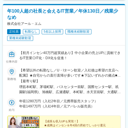
・クライアントヒアリング
・課題整理、要件整理
年100人超の社長と会えるIT営業／年休130日／残業少
・現状分析、競合分析
なめ
・Web戦略立案、企画提案
・サイト構想、要件定義
株式会社アール・エム
・提案書、企画書作成
正社員
転勤なし
5名以上採用
職種未経験歓迎
・プロジェクトマネジメント
業種未経験歓迎
・公開後の改善提案、運用支援
■組織構成
コンサルティング組織は計7名体制です。リーダー1名とメンバー
【初月インセン40万円超実績あり】中小企業の売上UPに貢献でき
6名で構成されており、戦略立案から実行支援までチームで連携し
るIT営業◎IT化・DX化を促進！
ながらプロジェクトを推進しています。
仕事内容
■業務の特徴
クライアントの広報責任者や経営層と直接対話し、企業サイト単
【希望以外の転勤なし／U・Iターン歓迎／入社後は希望の支店へ
体ではなく事業戦略全体を踏まえた提案ができます。戦略立案だ
配属】★自宅からの直行直帰が多いです★下記いずれかの拠点■大
勤務地
けでなく実行や改善まで携われる点が特徴です。
阪本社大阪市中央区安土町2-3-13 大阪国際ビルディング5F※営業
【最寄り駅】
■求人魅力
先は京都府、兵庫県、奈良県、和歌山県などを含む関西一円■関東
堺筋本町駅、茅場町駅、バスセンター前駅、国際センター駅、祇
・Web制作ではなく経営課題の整理や戦略策定など最上流工程に
支店東京都中央区新川1-17-25 KDX東茅場町三洋ビル2F※営業先は
園駅(福岡県)、旭橋駅、広瀬通駅、本町駅、水天宮前駅、大通駅、
挑戦できます。
神奈川県、埼玉県、千葉県、茨城県、栃木県などを含む関東一円■
近鉄名古屋駅、櫛田神社前駅、県庁前駅(沖縄県)、青葉通一番町
・大手BtoB企業を中心に多様な業界案件へ携われ、提案力やコン
札幌オフィス北海道札幌市中央区南一条東1丁目3番 パークイース
年収1280万円（入社2年目／元携帯販売スタッフ）
駅、八丁堀駅(東京都)、西４丁目駅、名鉄名古屋駅、博多駅、壺川
サルティング力を磨けます。
ト札幌ビル8F■中部支店愛知県名古屋市中村区名駅3丁目22-8 大
年収1497万円（入社4年目／元アパレル販売員）
駅、あおば通駅
給与
・戦略提案からプロジェクト推進、公開後改善まで一気通貫で担
東海ビル2※営業先は三重県、静岡県、長野県、岐阜県などを含む
当でき、PM経験をさらに上流へ発展させられます。
中部一円■九州支店福岡県福岡市博多区祇園町4-2 博多祇園
BLDG.2F※営業先は熊本県、長崎県、広島県、山口県などを含む
【成長も収入UPも実現！】
★成果はインセン＆年4回の昇給でしっかり還元
変更の範囲：会社の定める業務
九州中国一円■沖縄オフィス沖縄県那覇市泉崎1-10-18