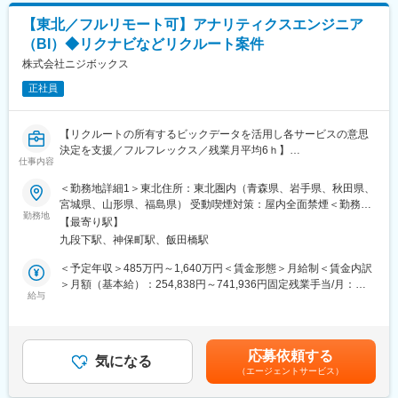
額)は固定手当を含めた表記です。
く、とにかく日々活動がしやすい環境です。
のページを制作。商品やサービスの魅力をお届けします。
【東北／フルリモート可】アナリティクスエンジニア
■キャリアパス：
（BI）◆リクナビなどリクルート案件
▼PR・マーケティング
将来的には営業内での昇格はもちろん、営業戦略部門や子会社へ
ページが公開された後は、SNSやメディアを活用したマーケティ
株式会社ニジボックス
の出向、IT部門へ転身など豊富なキャリア選択も可能となりま
ング・広告出稿をおこない、多くの方に見ていただく施策を進め
す。
正社員
ます。
変更の範囲：会社の定める業務
▼その他
【リクルートの所有するビックデータを活用し各サービスの意思
納税に関する問い合わせ対応や伝票の発行などの配送業務をおこ
決定を支援／フルフレックス／残業月平均6ｈ】
ないます。
仕事内容
『ホットペッパーグルメ』、『SUUMO』、『Airビジネスツール
＜勤務地詳細1＞東北住所：東北圏内（青森県、岩手県、秋田県、
■未経験でも安心の研修プログラム！
ズ』といったリクルートの各サービスプロダクトにおけるAdobe
宮城県、山形県、福島県） 受動喫煙対策：屋内全面禁煙＜勤務地
ふるさと納税の仕組みや業務の流れなど、基礎からしっかり学べ
Analyticsを活用したデータ取得の要件定義、設計、開発、検証業
勤務地
詳細2＞本社住所：東京都千代田区九段北1丁目14-6 九段坂上KS
ます。
【最寄り駅】
務を通じてユーザー行動データの取得と活用を支える役割を担っ
ビル 南棟4階勤務地最寄駅：東京メトロ東西線半蔵門線／九段下
並行して先輩社員によるOJT研修をおこない、実践的なスキルも
九段下駅、神保町駅、飯田橋駅
ていただきます。
駅受動喫煙対策：屋内全面禁煙変更の範囲：会社の定める事業所
身につけられます。状況を見ながら少しずつ独り立ちしていただ
（リモートワーク含む）
＜予定年収＞485万円～1,640万円＜賃金形態＞月給制＜賃金内訳
くので、焦らず自分のペースで成長できる環境です。
◎Adobe Analyticsを用いた計測要件の定義
＞月額（基本給）：254,838円～741,936円固定残業手当/月：
・各サービスのKPIやUX改善目標に基づいたトラッキング設計
給与
74,329円～216,398円（固定残業時間35時間0分/月）超過した時
■チームで協力！
・プロダクトマネージャーやデータアナリストとの要件すり合わ
間外労働の残業手当は追加支給＜月給＞329,167円～958,334円
地域経済の活性という目標に向け、業務はチームで協力し進めま
せ
（一律手当を含む）＜昇給有無＞有＜残業手当＞有＜給与補足＞※
す。女性社員も多く活躍しています。
◎タグマネジメントツールの実装・管理
給与詳細は、経験、能力、年齢を考慮の上決定します。※固定残業
応募依頼する
・JavaScriptによるカスタムイベントの実装
気になる
手当は「グレード手当」として支給します。■査定：年2回■賞
■業務の特徴：
（エージェントサービス）
◎実装後の検証・デバッグ
与：年2回（6月と12月）賃金はあくまでも目安の金額であり、選
・幅広い世代の方と連携するため、コミュニケーション力が活か
・Adobe Debuggerやネットワークモニタを用いたデータ確認
考を通じて上下する可能性があります。月給(月額)は固定手当を含