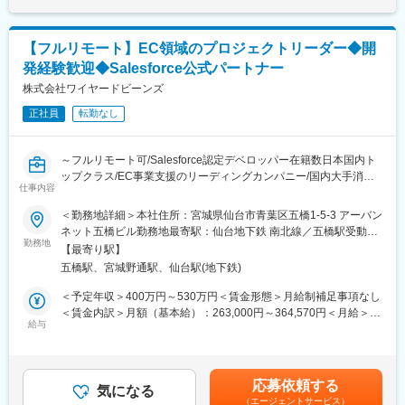
◎BigQueryを用いたデータマートの構築・運用
・結果、サービス稼働中における難易度の高い切り替えを無事に
・サービスで扱うデータだけでなく、顧客接点や営業、外部のデ
完遂
ータなど、分析に活用できるデータを収集して、利用できるよう
【フルリモート】EC領域のプロジェクトリーダー◆開
に加工して提供
■働き方
発経験歓迎◆Salesforce公式パートナー
・Webログ、広告、CRMなど複数のデータソースを統合し、分析
・兼業（副業）OK
しやすく・高速に動作するデータマートを設計、開発
株式会社ワイヤードビーンズ
・土日や祝日にプラスして、個人で設定できる「フレキシブル休
日」があります（2024年度は14日間。日数は年度によって前後し
正社員
転勤なし
◎データの利便維持と品質管理のためのデータマネジメント
ます）
・TB～PB級のデータのセキュリティやメタデータ管理をするため
・妊娠から復職後、子供の小学校卒業まで柔軟に使える「出産育
のデータマネジメントのスキルが求められる
児休暇」や時短勤務の選択等、育児と仕事の両立支援をする制度
～フルリモート可/Salesforce認定デベロッパー在籍数日本国内ト
・データマートの要件やロジックを考慮したデータテストを実施
があります。また、産前産後休暇、育児休職は法に則った取得が
ップクラス/EC事業支援のリーディングカンパニー/国内大手消費
し、高品質なデータ分析環境を提供する
仕事内容
可能です
財メーカー、海外大手スポーツブランドなどの実績多数～
＜勤務地詳細＞本社住所：宮城県仙台市青葉区五橋1-5-3 アーバン
■働き方
変更の範囲：無
■業務内容：
ネット五橋ビル勤務地最寄駅：仙台地下鉄 南北線／五橋駅受動喫
・副業OK
顧客のECサイト構築全般のプロジェクトマネジメントを担当して
勤務地
煙対策：屋内全面禁煙
・残業：月間の平均残業時間は6時間程度。
【最寄り駅】
いただきます。当社は一次請け企業として、お客様から直接お話
・リモートワーク制度：自宅または会社の指定する就業場所な
五橋駅、宮城野通駅、仙台駅(地下鉄)
を伺い、要件定義から開発、運用まで承っており、PLとして仕事
ど、働く場所を任意で選択することができます。
の幅を広げることが可能です。加えて知名度の高いブランドのEコ
＜予定年収＞400万円～530万円＜賃金形態＞月給制補足事項なし
マースに携われることや、顧客体験価値の最大化を通し、自らの
＜賃金内訳＞月額（基本給）：263,000円～364,570円＜月給＞
■ポジションの魅力：
介在価値を高められる点もやりがいの一つです。
給与
263,000円～364,570円＜昇給有無＞有＜残業手当＞有＜給与補足
◎社会的インパクトの大きいデータに関われる
＞■経験、能力を考慮の上、決定します。■賞与：年2回（6月・12
リクルートグループの大規模サービス群の裏側で、数百万～数千
■詳細：
月）※上記年収はあくまで一例であり、経験やスキルによってこれ
万規模のユーザーデータを扱い、社会に影響を与える意思決定を
・プロジェクトの進捗管理／課題管理
以上のオファーの可能性もございます。賃金はあくまでも目安の
支援できます。
応募依頼する
・クライアントや外部ベンダーとの折衝
気になる
金額であり、選考を通じて上下する可能性があります。月給(月額)
（エージェントサービス）
・課題解決へ向けての企画／提案