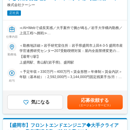
当社は、Web制作会社として25年間に渡り、日本を代表するWeb
＜デザイン部＞
株式会社クーシー
サービス、コーポレートサイト、Webメディアなど、多くのサイ
岩手研究室…アートディレクター1名、デザイナー2名
トを手掛けてきました。Webに関わるビジネスにおいて、様々な
正社員
東京本社…アートディレクター2名、デザイナー6名
ニーズに応えた結果、包括的なサポートを行う企業へと進化し続
毎週のデザイン部MTGでは、東京本社のメンバーとともに案件進
けて参りました。
捗やナレッジ・トレンド・事例等のシェアなどを行なっていま
≪AI×Webで成長実感／大手案件で腕が鳴る／岩手大学構内勤務／
す。
変更の範囲：会社の定める業務
上流工程へ挑戦≫
仕事内容
■この求人のオススメポイント：
■プロジェクト事例：
・デザイン再現性とレスポンシブ調整を突き詰め、UI改善など成
＜勤務地詳細＞岩手研究室住所：岩手県盛岡市上田4-3-5 盛岡市産
日本郵便：コーポレートサイト
果が目に見えるやりがい
学官連携研究センター207受動喫煙対策：屋内全面禁煙変更の範
高島屋：公式オンラインストア
・完全週休二日と年間休日120日以上、平均残業約15時間で生活
勤務地
囲：会社の定める事業所（リモートワーク含む）
freee株式会社：コーポレートサイト／採用サイト
【最寄り駅】
と学習の両立がしやすい
株式会社ツムラ：「ツムラ漢方記念館」プロモーションサイト
上盛岡駅、青山駅(岩手県)、盛岡駅
・デザイナーやディレクターと近い距離で協働でき、風通しがよ
PLUS：「Plus Design X」プロモーションサイト
く提案が通りやすい
＜予定年収＞330万円～400万円＜賃金形態＞年俸制＜賃金内訳＞
SUUMO：Webサービスサイト
AI×Web制作やDX支援、システム開発を行う当社にて、サイト立
年額（基本給）：2,592,000円～3,144,000円固定残業手当/月：
ラクスル：Webサービスサイト、CI
ち上げ・リニューアル・運用フェーズのコーディングと、進行・
給与
59,000円～71,400円（固定残業時間35時間0分/月）超過した時間
岩手銀行：コーポレートサイト・アプリ ※IWATE ADC
品質管理を担う仕事をお任せいたします。
外労働の残業手当は追加支給＜月額＞275,000円～333,400円（12
Competition&Award受賞
分割）（一律手当を含む）＜昇給有無＞有＜残業手当＞有＜給与
■職務内容：
補足＞■昇給：年1～2回（4月・10月）■賞与：実績賞与（9月／業
◇制作実績：https://coosy.co.jp/work/
応募依頼する
・HTML5／CSS3／JavaScriptでのコーディング
気になる
績による）賃金はあくまでも目安の金額であり、選考を通じて上
（エージェントサービス）
・コーダーチームの進行・品質・リソース管理
下する可能性があります。月給(月額)は固定手当を含めた表記で
■当社について：
・デザインデータの高い再現性を意識した実装
す。
当社は、Web制作会社として25年間に渡り、日本を代表するWeb
・レスポンシブ対応と表示崩れの調整
サービス、コーポレートサイト、Webメディアなど、多くのサイ
・WordPress等CMSのテンプレート実装
トを手掛けてきました。UIUXデザイン、システム開発のサイト設
【盛岡市】フロントエンドエンジニア◆大手クライア
・ディレクター／デザイナー／エンジニアとの連携
計開発に加え、ブランディング、SEO対策支援や広告運用代行・