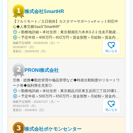
株式会社SmartHR
【フルリモート／土日祝休】カスタマーサポート※チャット対応中
心◆人事労務SaaS”SmartHR"
＜勤務地詳細＞本社住所：東京都港区六本木3-2-1 住友不動産六本木グランドタワー勤務地最寄駅：東京メトロ南北線／六本木一丁目駅受動喫煙対策：屋内全面禁煙変更の範囲：会社の定める事業所（リモートワーク含む）
＜予定年収＞406万円～602万円＜賃金形態＞月給制＜賃金内訳＞月額（基本給）：212,480円～315,200円その他固定手当/月：5,000円固定残業手当/月：77,520円～114,800円（固定残業時間45時間0分/月）超過した時間外労働の残業手当は追加支給＜月給＞295,000円～435,000円（一律手当を含む）＜昇給有無＞有＜残業手当＞有賃金はあくまでも目安の金額であり、選考を通じて上下する可能性があります。月給(月額)は固定手当を含めた表記です。
掲載予定期間：
2026/6/29（月）
〜
2026/9/27（日）
気になる
更新日：
2026/6/29（月）
PRONI株式会社
労務・総務◆勤怠管理や備品管理など◆時差出勤制度やリモートワ
ーク有◆福利厚生充実◎
＜勤務地詳細＞本社住所：東京都品川区東五反田三丁目20番14号 住友不動産高輪パークタワー12F・18F勤務地最寄駅：JR線・都営浅草線・東急池上線／五反田駅受動喫煙対策：屋内喫煙可能場所あり変更の範囲：会社の定める事業所（リモートワーク含む）
＜予定年収＞500万円～650万円＜賃金形態＞月給制＜賃金内訳＞月額（基本給）：317,771円～413,102円固定残業手当/月：98,896円～128,565円（固定残業時間40時間0分/月）超過した時間外労働の残業手当は追加支給＜月給＞416,667円～541,667円（一律手当を含む）＜昇給有無＞有＜残業手当＞有＜給与補足＞経験・スキルに応じて決定成果に応じた個人賞与制度あり（半期ごと）賃金はあくまでも目安の金額であり、選考を通じて上下する可能性があります。月給(月額)は固定手当を含めた表記です。
掲載予定期間：
2026/7/27（月）
〜
2026/10/25（日）
気になる
更新日：
2026/8/2（日）
株式会社ポケモンセンター