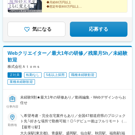
が、勤務時間も自分の裁量で決められる点も多く働きやすい環境
駅、初台駅、千駄ケ谷駅、曙橋駅、国立競技場駅、四谷三丁目
◆月給60万円以上
級建築士
です。
駅、西荻窪駅、富士見ケ丘駅、荻窪駅、神保町駅、淡路町駅、市
◆想定年収800万円以上
上長・同僚問わず気軽に何でも相談ができる社風です。
◆年間休日120日／完全週休2日制（土日祝）
ケ谷駅、九段下駅、上野御徒町駅、昭和島駅、池上駅、糀谷駅、
◆残業は月20h以内
八丁堀駅(東京都)、日本橋駅(東京都)、築地市場駅、水天宮前駅、
◆元請け案件豊富
新富町駅(東京都)、勝どき駅、京橋駅(東京都)、新中野駅、京王八
◆明確な評価制度で着実に昇給
王子駅、武蔵五日市駅、西台駅、本蓮沼駅、大森海岸駅、青物横
気になる
応募する
丁駅、武蔵境駅、三鷹駅、吉祥寺駅、本郷三丁目駅、湯島駅、飯
田橋駅、鬼子母神前駅、向原駅(東京都)、池袋駅、志茂駅、両国
駅、錦糸町駅、池尻大橋駅、高松駅(東京都)、東武練馬駅、新横浜
駅、横浜駅、桜木町駅、二俣新町駅、松戸新田駅、松飛台駅、ス
Webクリエイター／最大1年の研修／残業月5h／未経験
ポーツセンター駅、みつわ台駅、蘇我駅、海浜幕張駅、前原駅、
歓迎
船橋日大前駅、柏駅、柏の葉キャンパス駅、新千葉駅、京成稲毛
駅、新八柱駅、大宮駅(埼玉県)、南浦和駅、さいたま新都心駅、北
株式会社Ａｔｏｍｓ
浦和駅、浦和駅、和光市駅、川口元郷駅、西川口駅、東川口駅、
正社員
転勤なし
5名以上採用
職種未経験歓迎
朝霞駅、新越谷駅、川越駅、蕨駅、志木駅、所沢駅、草加駅、上
業種未経験歓迎
尾駅、大阪難波駅、淀屋橋駅、渡辺橋駅、沢ノ町駅、我孫子町
駅、平林駅(大阪府)、中ふ頭駅、ポートタウン東駅、トレードセン
ター前駅、西大橋駅、肥後橋駅、阿波座駅、北浜駅(大阪府)、なん
未経験9割★最大1年の研修あり／動画編集・Webデザインからお
ば駅(南海線)、天満橋駅、長堀橋駅、谷町六丁目駅、大阪ビジネス
任せ
パーク駅、心斎橋駅、松屋町駅、堺筋本町駅、門真南駅、横堤
仕事内容
駅、矢田駅(大阪府)、東部市場前駅、今川駅(大阪府)、出戸駅、中
津駅(大阪府・阪急線)、なにわ橋駅、天満駅、中津駅(地下鉄)、中
＼希望考慮・完全在宅案件もあり／全国47都道府県のプロジェク
崎町駅、扇町駅(大阪府)、西梅田駅、大阪梅田駅(阪神線)、中村公
ト先└好きな場所で勤務可能！◎└デビュー後はフルリモート（完
勤務地
園駅、矢場町駅、いりなか駅、瑞穂区役所駅、日比野駅(名古屋市
全在宅）案件8割！◎転勤の有無はご本人の希望に100％合わせま
【最寄り駅】
営)、伏屋駅、武蔵小杉駅、目黒駅、秋葉原駅、新橋駅、東京駅、
す◎U・Iターン支援あり＜本社＞東京都新宿区西新宿7-7-23 トミ
大久保駅(東京都)、青森駅、盛岡駅、仙台駅、秋田駅、福島駅(福