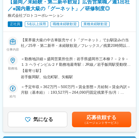
変更の範囲：会社の定める業務
【盛岡／未経験・第二新卒歓迎】広告営業職／週1出社
お願いすることもあります。
／※国内最大級の「グーネット」／研修制度◎
■組織構成
株式会社プロトコーポレーション
現在、編集担当は女性7名（30~50代）、男性3名（40代）の合計
正社員
5名以上採用
職種未経験歓迎
業種未経験歓迎
10名が在籍しており、経験の長い社員が多く在籍しております。
■期待する役割
【業界最大級の中古車販売サイト「グーネット」でお馴染みの当
テスト作成における業務の効率化、簡素化を推進する役割を担っ
社／25卒・第二新卒・未経験歓迎／フレックス／残業20時間以内
ていただきたいポジションです。AIの効果的な活用なども期待し
仕事内容
／顧客との良好な関係での安心感ある営業／ノルマ無し／幅広い
ております。
キャリアアップ／】
＜勤務地詳細＞盛岡営業所住所：岩手県盛岡市三本柳７－２９－
■仕事概要：
１３ ヘラインビル２Ｆ勤務地最寄駅：JR線／岩手飯岡駅受動喫煙
■就業環境
・顧客（中古車販売店）に対して、売上・利益の最大化に貢献す
勤務地
対策：屋内全面禁煙変更の範囲：会社の定める事業所（リモート
・残業は月20時間程度・17:15定時とプライベートも大事にでき
【最寄り駅】
るご提案を行います。
ワーク含む）
る環境です。
岩手飯岡駅、仙北町駅、矢幅駅
営業時の移動手段は車を使用しての活動となります。
・住居手当や家族手当などの福利厚生も充実◎安心して長く働け
＜予定年収＞362万円～500万円＜賃金形態＞月給制＜賃金内訳＞
る職場です。
■職務詳細：クライアント（広告主）に対して、クルマ情報誌『グ
月額（基本給）：193,527円～264,090円固定残業手当/月：
ー』、WEB・アプリ『グーネット』への情報掲載を通じ“売上アッ
給与
38,176円～50,528円（固定残業時間25時間0分/月）超過した時間
■当社について
プ・顧客増”のご提案をしていただきます。一人あたりの担当社数
外労働の残業手当は追加支給＜月給＞231,703円～314,618円（一
当社は創立60年以上、教育と印刷事業を軸に地域に根ざした事業
は約80社、1日の営業件数は8～10件程度（ノルマは一切ありませ
律手当を含む）＜昇給有無＞有＜残業手当＞有＜給与補足＞上記
を展開しています。岩手県内最大規模の模擬試験である「白ゆり
ん）
に加え、家族手当や車通勤手当、営業手当等あり昇給：年1回（4
テスト」ほか、学校向け教材・テキスト制作、学習塾「作人舘」
応募依頼する
※一部、取材・撮影・制作もお任せします。また、自動車メーカー
気になる
月）賞与：年2回（3月、10月）賃金はあくまでも目安の金額であ
の運営をしており、地域の教育インフラを支えています。
（エージェントサービス）
への企画提案も行ないます。
り、選考を通じて上下する可能性があります。月給(月額)は固定手
※新規と既存の割合は3：7程度です。
当を含めた表記です。
変更の範囲：会社の定める業務