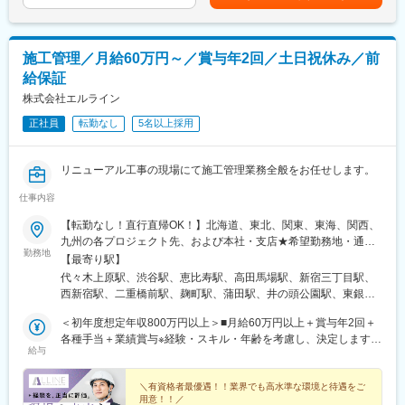
は固定手当を含めた表記です。
◎大規模なデータ処理を経験できる
・要件定義、基本設計、ユーザーストーリー等の作成
数億レコード規模のデータを扱い、サービス本体、営業、マー
【変更の範囲：会社の定める業務】
ケ、アクセスログなど取得元の異なるデータの統合・加工を実現
するスケーラブルな基盤を構築する経験ができます。
施工管理／月給60万円～／賞与年2回／土日祝休み／前
■開発環境：
給保証
・開発言語（マークアップ含む）：JavaScript、HTML、SCSS、
変更の範囲：無
XML、Apex、VB、Python、GO、PHP、TypeScript、SQL
株式会社エルライン
・インフラ環境（実行環境）：Salesforce Commerce Cloud、
正社員
転勤なし
5名以上採用
Salesforce Platform、Node.js、AWS、GCP
・IDE/統合開発環境：VSCode
・ソースコード管理ツール：BitBucket、GitHub
リニューアル工事の現場にて施工管理業務全般をお任せします。
・その他ツール（案件による）：Microsoft365、Teams、
Notion、ScrapBox、Backlog、JIRA、Confluence、Slack、box
仕事内容
・PC端末（お好きなものを選択）：Windows、Mac
【転勤なし！直行直帰OK！】北海道、東北、関東、東海、関西、
九州の各プロジェクト先、および本社・支店★希望勤務地・通勤
■募集背景：
勤務地
時間を考慮します。★転勤なし・直行直帰OK★U・Iターン歓迎！
当部署はECサイト構築を中心に事業展開しており、現在国内だけ
【最寄り駅】
住宅手当あり▼プロジェクト先■北海道（北海道）■東北（宮城）
でなく海外展開を図る新規案件が増えているため、体制強化のた
代々木上原駅、渋谷駅、恵比寿駅、高田馬場駅、新宿三丁目駅、
■関東（東京、埼玉、千葉、神奈川など）■東海（愛知）■関西
めの募集です。上場を目指しており、社全体としても事業・組織
西新宿駅、二重橋前駅、麹町駅、蒲田駅、井の頭公園駅、東銀座
（大阪）■九州（福岡）▼本社東京都品川区東品川2-1-11 ハーバ
拡大を図っています。事業成長を共に楽しみ、組織の一員となっ
駅、日暮里駅(舎人ライナー)、都電雑司ケ谷駅、平井駅(東京都)、
ープレミアムビル5階▼支店・営業所■札幌営業所北海道札幌市白
＜初年度想定年収800万円以上＞■月給60万円以上＋賞与年2回＋
て牽引いただける方をお待ちしています。
船堀駅、押上駅、木場駅(東京都)、清澄白河駅、有楽町駅、豊洲
石区本通南3-2-8 島田ビル5階■東北支店宮城県仙台市泉区泉中央
各種手当＋業績賞与※経験・スキル・年齢を考慮し、決定します。
駅、南砂町駅、三田駅(東京都)、森下駅(東京都)、高輪台駅、新木
給与
1-13-4 泉エクセルビル３階■関西支店大阪府枚方市大字尊延寺
※上記の金額にはみなし残業代（月45時間分／16万9482円）を含
■働く環境：
場駅、北千住駅、大崎駅、国分寺駅、東京ビッグサイト駅、亀戸
2993-2■名古屋営業所愛知県名古屋市東区葵1-14-13アーク新栄ビ
みます。超過分は別途支給します。※前職給与保証について：年
・東北～関東圏の方であれば基本フルリモート勤務が可能です。
駅、テレコムセンター駅、六本木駅、田町駅(東京都)、白金高輪
ル10階■九州営業所福岡県福岡市中央区天神4-1-28天神リベラ703
齢、経験、能力、適性を考慮して、支給額を決定します。＜資格
＼有資格者最優遇！！業界でも高水準な環境と待遇をご
お客様先でのプロジェクト管理など一部発生する場合もあります
駅、高輪ゲートウェイ駅、神谷町駅、外苑前駅、国立駅、南新宿
用意！！／
保有者の年収例＞1100万円／１級建築施工管理技士1100万円／１