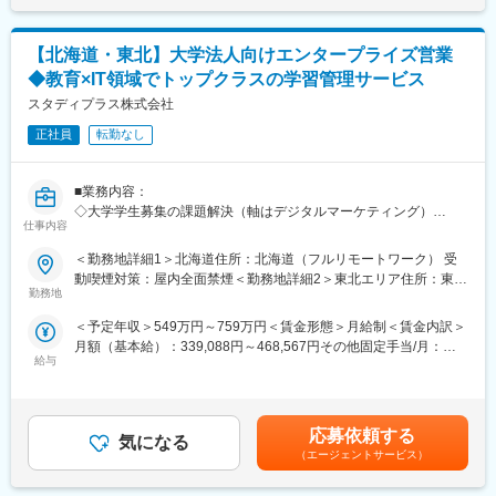
・プロダクトの企画から開発、運用までを主体的に行う
その他：GitHub / GitLab（バージョン管理）、Jira /
・チーム内外のステークホルダーと連携しながら、プロダクトの
Confluence（タスク・ドキュメント管理）
価値最大化に向けて主体的に取り組む
【北海道・東北】大学法人向けエンタープライズ営業
・自動テストや CI/CD、IaC などを前提に信頼性の高いサービス
変更の範囲：無
◆教育×IT領域でトップクラスの学習管理サービス
を構築する
・クラウドネイティブな環境でアプリケーションからインフラま
スタディプラス株式会社
で一貫して担当する
正社員
転勤なし
・セキュリティやプライバシー（個人情報の除去、アクセス制
御）を考慮して設計・実装する
■業務内容：
◎プロダクト例 1：データ基盤の開発
◇大学学生募集の課題解決（軸はデジタルマーケティング）
・GCP等のクラウドを利用したデータパイプラインの開発・運用
仕事内容
＜具体的には＞
・DB・アクセスログ等の多種多様で膨大なデータを収集・処理
・Studyplusの広告商品の提案
＜勤務地詳細1＞北海道住所：北海道（フルリモートワーク） 受
・DWH・API等、利活用しやすい基盤・インターフェースを提供
・Studyplusデータを活用したLINE、Google、Insta等の運用型広
動喫煙対策：屋内全面禁煙＜勤務地詳細2＞東北エリア住所：東北
・dbtなどを用いたデータ品質を担保するための開発・運用
告の提案
勤務地
エリア（フルリモートワーク） 受動喫煙対策：屋内全面禁煙
・Web動画、受験生向けサイトや特設サイト等の制作などの企画
◎プロダクト例 2：データアプリケーション
＜予定年収＞549万円～759万円＜賃金形態＞月給制＜賃金内訳＞
制作の提案
・ データ利活用を行うために社内で利用するウェブアプリケーシ
月額（基本給）：339,088円～468,567円その他固定手当/月：
・マーケティングオートメーションサービスの提案
ョン
給与
7,948円～10,983円固定残業手当/月：111,264円～153,750円（固
・大学法人の学部新設、改組等の調査案件の提案
・バックエンドには大規模データの処理を含む
定残業時間42時間0分/月）超過した時間外労働の残業手当は追加
・インフラからフロントエンドまでを開発している
支給＜月給＞458,300円～633,300円（一律手当を含む）＜昇給有
■業務イメージ：
無＞有＜残業手当＞有＜給与補足＞※経験、能力を考慮の上、詳細
◇主に既存顧客への深耕型の営業
応募依頼する
◎プロダクト例 3：全社大規模ワークフローエンジン
気になる
は面談に決定致します。■昇給査定：年2回（4月、10月）■その他
＜具体的には＞
（エージェントサービス）
・全社のデータ基盤を支える大規模な（1 日あたり数万コンテナ
固定手当：15時間分の深夜残業手当として支給。※超過分は追加
・担当のクライアント数は約20大学
が動作する）ワークフローエンジン
支給。賃金はあくまでも目安の金額であり、選考を通じて上下す
・新規/既存の割合：入社時5：5／2年後3：7／3年後2：8