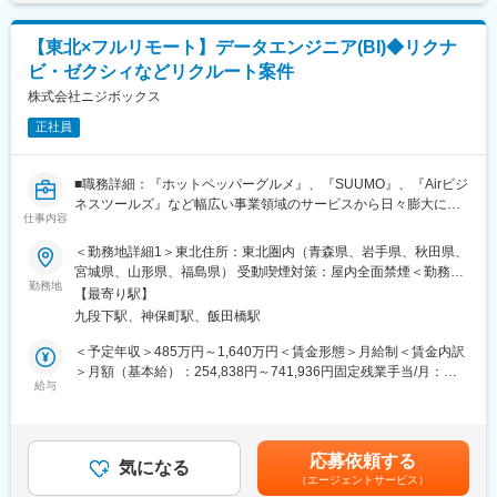
記です。
きます。
- サービスのエンハンス開発要件に応じたシステム要求事項の整理
■提供できる機会・経験：
【東北×フルリモート】データエンジニア(BI)◆リクナ
- ユーザー体験を考慮した仕様策定
（1）エンタープライズセールスのスキル・経験
ビ・ゼクシィなどリクルート案件
- エンジニアへの仕様説明
マーケットバリューの高いスキルである、エンタープライズセー
株式会社ニジボックス
ルスのスキル・経験、また深耕型営業のスキル・経験を身につけ
＜リリース準備フェーズ＞
ることができます。
正社員
- ユーザーに向けてのコミュニケーション設計
（2）デジタルマーケティング全般のスキル・経験
- リリース後の様々なリスクへの対応計画
マーケットバリューの高いスキルである、デジタルマーケティン
グ全般のスキル・経験を身につけることができます。
■職務詳細：『ホットペッパーグルメ』、『SUUMO』、『Airビジ
リリース後は効果測定や運用などもご担当いただきます。
ネスツールズ』など幅広い事業領域のサービスから日々膨大に蓄
※プログラミング実装などの実際に手を動かす業務は発生しませ
仕事内容
積されているリクルートグループのデータ。その中でデータドリ
ん。
ブンな意思決定支援を実現するために、ソフトウェア・エンジニ
＜勤務地詳細1＞東北住所：東北圏内（青森県、岩手県、秋田県、
アリングの手法を活用しながら、信頼性・作業効率性の高いデー
宮城県、山形県、福島県） 受動喫煙対策：屋内全面禁煙＜勤務地
【事例1】
タ環境の整備や BI ダッシュボードの開発などを推進します。
勤務地
詳細2＞本社住所：東京都千代田区九段北1丁目14-6 九段坂上KS
決済サービス、『Airペイ』における通信回線切り替えプロジェク
【最寄り駅】
ビル 南棟4階勤務地最寄駅：東京メトロ東西線半蔵門線／九段下
ト
九段下駅、神保町駅、飯田橋駅
◎BIダッシュボードの設計・最適化
駅受動喫煙対策：屋内全面禁煙変更の範囲：会社の定める事業所
＜ポイント＞
・数百万～数千万件のデータを扱うダッシュボードを
（リモートワーク含む）
＜予定年収＞485万円～1,640万円＜賃金形態＞月給制＜賃金内訳
サービスで利用している通信回線の廃止に伴う、安全かつスムー
Tableau/Looker(Looker Studio)などのBIツールで構築
＞月額（基本給）：254,838円～741,936円固定残業手当/月：
ズな新回線へのリプレース
・経営層やビジネス部門が日々の意思決定に使うため、パフォー
給与
74,329円～216,398円（固定残業時間35時間0分/月）超過した時
→加盟店への売上入金遅延などの影響を防ぐ
マンス最適化（クエリ負荷軽減、キャッシュ制御）やUX設計が求
間外労働の残業手当は追加支給＜月給＞329,167円～958,334円
＜対応＞
められる
（一律手当を含む）＜昇給有無＞有＜残業手当＞有＜給与補足＞※
・金融機関や通信回線ベンダーなどの社外関係者、および社内の
例：Tableau Cloud経由でBigQueryに発行されるクエリの最適
給与詳細は、経験、能力、年齢を考慮の上決定します。賃金はあ
開発・運用チームと連携
応募依頼する
化、ビューのキャッシュ制御による負荷軽減
気になる
くまでも目安の金額であり、選考を通じて上下する可能性があり
・現行仕様と新仕様の差分整理、移行計画の策定、業務運用フロ
（エージェントサービス）
ます。月給(月額)は固定手当を含めた表記です。
ーの変更整理を主導