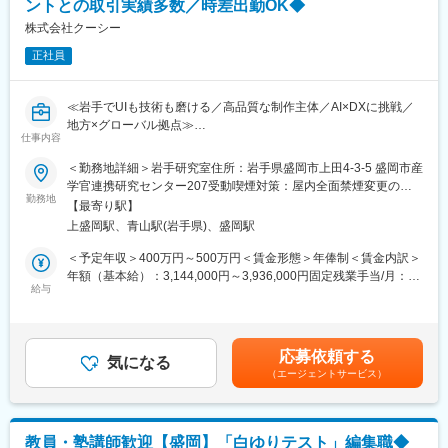
ントとの取引実績多数／時差出勤OK◆
単なる実装に留まらず、品質基準の定義やレビュー体制の構築に
サイト運用代行等さらに拡大し、Webに関わるビジネスにおい
も関与。SASSやCMS運用に強みを伸ばし、将来は要件定義・企
株式会社クーシー
て、様々なニーズに応え、包括的なサポートを行う企業へと進化
画からの参画へキャリアを拡張できます。
し続けて参りました。2024年からはイギリス、ミャンマーの拠点
正社員
と連携し、グローバルに展開しています。
■ディレクションを武器に市場価値を高める：
コード品質の統一、WBSによる進行、改善提案まで主体的に担え
変更の範囲：会社の定める業務
≪岩手でUIも技術も磨ける／高品質な制作主体／AI×DXに挑戦／
るため「作業者で終わる不満」から脱却。上流経験を積み、スペ
地方×グローバル拠点≫
シャリスト／リード／ディレクターの多彩な道を選べます。
仕事内容
■この求人のオススメポイント：
・大手との直取引＆新規Webサービス立ち上げなど多彩な案件で
＜勤務地詳細＞岩手研究室住所：岩手県盛岡市上田4-3-5 盛岡市産
■岩手からグローバルに学べる環境：
UI／UX開発
学官連携研究センター207受動喫煙対策：屋内全面禁煙変更の範
岩手大学構内の研究拠点で先端技術と高品質クリエイティブを育
・年間休日120日以上、平均残業15時間でプライベート充実
勤務地
囲：会社の定める事業所（リモートワーク含む）
み、海外拠点とも連携して知見を吸収できる成長環境です。
【最寄り駅】
・岩手大学との産学連携＆ミャンマー・ロンドン拠点との協働
[coosy.co.jp]
上盛岡駅、青山駅(岩手県)、盛岡駅
で、地方でグローバル経験
＜予定年収＞400万円～500万円＜賃金形態＞年俸制＜賃金内訳＞
■当社について：
当社では、Webサイトやアプリのコーディングを中心に、CMS構
年額（基本給）：3,144,000円～3,936,000円固定残業手当/月：
当社は東京・岩手・ロンドン・ミャンマーに拠点を持つAI×Web制
築、DB設定、UIUX設計、オフショアチームとの連携、要件定義
給与
71,400円～88,700円（固定残業時間35時間0分/月）超過した時間
作会社。戦略設計から制作、マーケティング、DX・システム開発
や折衝まで担当、クライアントの事業成功や課題解決を推進しま
外労働の残業手当は追加支給＜月額＞333,400円～416,700円（12
までを一気通貫で支援し、最新のAI活用や情報セキュリティ体制
す
分割）（一律手当を含む）＜昇給有無＞有＜残業手当＞有＜給与
も整えています。岩手の研究拠点では地域のDX課題を解決しつ
■職務内容：
補足＞■昇給：年1～2回（4月・10月）■賞与：実績賞与（9月／業
つ、海外拠点と連携して多言語対応や開発効率の向上を実現。実
応募依頼する
・Webサイトの立ち上げ・リニューアル・運用におけるコーディ
気になる
績による）賃金はあくまでも目安の金額であり、選考を通じて上
績は岩手銀行、日本郵便、freee、丹青社など多様な大手案件に及
（エージェントサービス）
ング
下する可能性があります。月給(月額)は固定手当を含めた表記で
び、企画から運用改善まで伴走する成果志向が当社の優位性で
・React／Next.jsやVue.js／Nuxt.jsを用いたフロントエンド開発
す。
す。
・CMS導入、DB設定、ドメイン取得などの技術領域全般
・プロジェクト管理や見積もり作成、アサイン調整
変更の範囲：会社の定める業務
教員・塾講師歓迎【盛岡】「白ゆりテスト」編集職◆