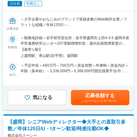
ューサー型”のポジションです。社内のデザイナー・エンジニアと
正社員
転勤なし
連携しながら、自分の提案が実際のWebサイトとして形になる過
程を体感できます。
～大手企業やおなじみのブランドで実績多数のWeb制作企業／フ
提案内容はテンプレートではなく、UI/UX設計、SEO対策、シス
ラットな組織／年休120日～
テム開発、ブランディングなど、幅広いソリューションを自由に
仕事内容
組み合わせて設計可能。顧客の課題に応じて、ゼロベースで最適
■業務内容：
＜勤務地詳細＞岩手研究室住所：岩手県盛岡市上田4-3-5 盛岡市産
な提案を構築できる創造性の高い仕事です。
『スタディサプリ』や『ラクスル』等のWebサービスの立ち上げ
学官連携研究センター207受動喫煙対策：屋内全面禁煙変更の範
や、『パーソルホールディングス』『freee』等の大手企業むけの
勤務地
囲：会社の定める範囲（双方合意のうえ他拠点へ異動の可能性が
岩手研究室では、東京本社と連携しながら、地方にいながら全国
【最寄り駅】
Web制作実績も多数あり、顧客との直接取引も多い当社において
ございますが、基本的にはありません）
規模の案件に挑戦できる環境が整っています。少数精鋭のチーム
上盛岡駅、青山駅(岩手県)、盛岡駅
Webサイト、アプリなどソフトウェア開発のプロジェクトに参加
で、裁量を持ってプロジェクトを推進できるのも魅力。チームの
していただきます。
＜予定年収＞440万円～700万円＜賃金形態＞年俸制＜賃金内訳＞
中心として、組織づくりにも関われるやりがいのあるポジション
コスト管理をしつつ、プログラマーやオフショアチームをはじ
年額（基本給）：3,336,000円～5,388,000円固定残業手当/月：
です。
め、社内外さまざまなセクションと協働して、当社の強みでもあ
給与
78,700円～124,400円（固定残業時間35時間0分/月）超過した時
る高い制作品質を追求し、システム開発・設計を通じてプロジェ
間外労働の残業手当は追加支給＜月額＞356,700円～573,400円
■プロジェクト事例：
クトの成功を目指します。
（12分割）（一律手当を含む）＜昇給有無＞有＜残業手当＞有＜
日本郵便：コーポレートサイト
給与補足＞■昇給：年2回（4月・10月）■賞与：実績賞与（9月／
高島屋：公式オンラインストア
応募依頼する
今回の募集では、上記業務に加え、岩手研究室の組織運営にも積
気になる
業績による）※別途皆勤手当1万円／月の支給あり賃金はあくまで
freee株式会社：コーポレートサイト／採用サイト
（エージェントサービス）
極的に関与し、チームを牽引していただくことを期待していま
も目安の金額であり、選考を通じて上下する可能性があります。
株式会社ツムラ：「ツムラ漢方記念館」プロモーションサイト
す。経験とリーダーシップを発揮いただき、メンバーがより働き
月給(月額)は固定手当を含めた表記です。
PLUS：「Plus Design X」プロモーションサイト
やすく、成長できる環境づくりにおいても力を発揮していただけ
SUUMO：Webサービスサイト
る方からの応募をお待ちしております。
ラクスル：Webサービスサイト、CI
【盛岡】シニアWebディレクター◆大手との直取引多
岩手銀行：コーポレートサイト・アプリ ※IWATE ADC
数／年休120日/U・Iターン歓迎/時差出勤OK◆
■業務詳細：
Competition&Award受賞
◇Webサイト・アプリ設計、要件定義、運用
株式会社クーシー