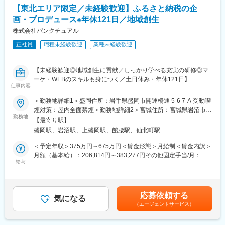
■仕事詳細：
【東北エリア限定／未経験歓迎】ふるさと納税の企
・「どうすれば一台でも多く車を売る事ができるのか」という課
画・プロデュース※年休121日／地域創生
題解決のコンサルティング営業です。
・人気車種、売れ筋の価格帯をはじめ、同社が保有する様々な自
株式会社パンクチュアル
動車情報データベースを駆使し、多様な経営支援提案を行うこと
正社員
職種未経験歓迎
業種未経験歓迎
が可能です。
・一人一台、ノートPCを支給します。最新の営業支援ツールによ
る後押しがあるので、自動車業界に詳しくない方も安心して始め
【未経験歓迎◎地域創生に貢献／しっかり学べる充実の研修◎マ
られます。
ーケ・WEBのスキルも身につく／土日休み・年休121日】
仕事内容
■業務概要：
■働き方/環境について：
全国で地域創生に関わる取り組みをおこなう同社にて、ふるさと
＜勤務地詳細1＞盛岡住所：岩手県盛岡市開運橋通 5-6 7-A 受動喫
・直行直帰スタイルをとっており、各営業パーソンに裁量権が与
納税に関する下記業務をおまかせします。
煙対策：屋内全面禁煙＜勤務地詳細2＞宮城住所：宮城県岩沼市相
えられています。（基本的に週1出社し、その他は直行直帰）
勤務地
の原１丁目６－２１ スウィートレジデンス 100 受動喫煙対策：
・平均残業時間20時間／月。働き方も自らコントロールしやすい
【最寄り駅】
＜業務の流れ＞
屋内全面禁煙＜勤務地詳細3＞東北エリア住所：宮城県岩沼市、岩
環境です。
盛岡駅、岩沼駅、上盛岡駅、館腰駅、仙北町駅
▼商品の提案・企画
手県大船渡市、盛岡市 受動喫煙対策：屋内全面禁煙変更の範囲：
・毎朝、朝会を実施し、社員同士での進捗のフォロー
生産者や製造企業と一緒に商品を決定。
会社の定める事業所
＜予定年収＞375万円～675万円＜賃金形態＞月給制＜賃金内訳＞
・OJTを中心とし、周囲が必ず助けてくれる環境
トレンドにあわせた商品企画にも携わります。
月額（基本給）：206,814円～383,277円その他固定手当/月：
給与
10,000円固定残業手当/月：33,186円～56,723円（固定残業時間
■他社との差別化ポイント
▼インタビュー
20時間0分/月）超過した時間外労働の残業手当は追加支給＜月給
（1）中古車販売事業に強みを持つのはもちろんのことながら、
生産・製造過程やこだわりをしっかりヒアリング。
＞250,000円～450,000円（一律手当を含む）＜昇給有無＞有＜残
それ以外のサービスも幅広く運営をしているからこそ、顧客に
生産者の想いや愛情をしっかりPRへのつなげるのも、この仕事の
業手当＞有＜給与補足＞■賞与：約3ヶ月分■昇給：あり■モデル年
より幅広く深入りしたソリューション提案が可能
応募依頼する
大切な役割です。
気になる
収：440万円／入社2年目・事業所長510万円／入社4年目・エリア
（2）売上のみではなく、とにかく顧客に寄り添い顧客や自動車業
（エージェントサービス）
マネージャー765万円／入社6年目・本部長賃金はあくまでも目安
界にとっての前進とは何かを考え抜く志向性の方が多い
▼ページ制作
の金額であり、選考を通じて上下する可能性があります。月給(月
L同じ顧客を長年担当し顧客との良好な関係性が深い営業担当が多
ポータルサイト（ふるさとチョイスや楽天など）に掲載するため