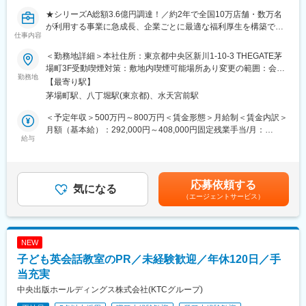
▼その他
★シリーズA総額3.6億円調達！／約2年で全国10万店舗・数万名
納税に関する問い合わせ対応や伝票の発行などの配送業務をおこ
が利用する事業に急成長、企業ごとに最適な福利厚生を構築でき
ないます。
仕事内容
るOEM型SaaS
★全国の地方金融機関と連携し、地方活性化を推進
＜勤務地詳細＞本社住所：東京都中央区新川1-10-3 THEGATE茅
■未経験でも安心の研修プログラム！
★Forbes JAPAN「時代を担う新星たち 2026年注目の日本発スタ
場町3F受動喫煙対策：敷地内喫煙可能場所あり変更の範囲：会社
ふるさと納税の仕組みや業務の流れなど、基礎からしっかり学べ
ートアップ100選」に選出
勤務地
の定める事業所（リモートワーク含む）
ます。
【最寄り駅】
並行して先輩社員によるOJT研修をおこない、実践的なスキルも
茅場町駅、八丁堀駅(東京都)、水天宮前駅
数億円の資金調達を経た成長フェーズにおいて、パートナーセー
身につけられます。状況を見ながら少しずつ独り立ちしていただ
ルスをお任せいたします。
＜予定年収＞500万円～800万円＜賃金形態＞月給制＜賃金内訳＞
くので、焦らず自分のペースで成長できる環境です。
銀行員の育成や同行訪問を通じて中小企業への販売拡大を推進し
月額（基本給）：292,000円～408,000円固定残業手当/月：
ます。
給与
125,000円～175,000円（固定残業時間45時間0分/月）超過した時
■チームで協力！
巨大な組織である銀行を動かすダイナミックさがあり、地方銀行
間外労働の残業手当は追加支給＜月給＞417,000円～583,000円
地域経済の活性という目標に向け、業務はチームで協力し進めま
が提案しやすくなるよう、企画的な視点も求められます。
（一律手当を含む）＜昇給有無＞有＜残業手当＞有＜給与補足＞※
す。女性社員も多く活躍しています。
出張手当：1泊あたり3,000円支給いたします。賃金はあくまでも
応募依頼する
■業務詳細
気になる
目安の金額であり、選考を通じて上下する可能性があります。月
■業務の特徴：
（エージェントサービス）
（1）金融機関向けOEMサービスの拡販
給(月額)は固定手当を含めた表記です。
・幅広い世代の方と連携するため、コミュニケーション力が活か
・金融機関との関係構築、提案活動
せます。
・銀行員との同行営業、販売支援
・自分の頑張りが寄付額や生産者からの感謝の声としてダイレク
トに返ってくるため、やりがいを実感しやすいお仕事です。
NEW
（2）パートナー企業とのアライアンス推進
・成果を出した分だけチャンスが広がり、早期のキャリアアップ
子ども英会話教室のPR／未経験歓迎／年休120日／手
・金融機関、HR SaaS企業等と連携した提案機会の創出
も可能です。
・販促施策の企画・実行
当充実
中央出版ホールディングス株式会社(KTCグループ)
■採用背景：
（3）パートナー現場の成果最大化に向けた支援
高知県須崎市に本社を構え、地方の会社ならではの強みを活かし