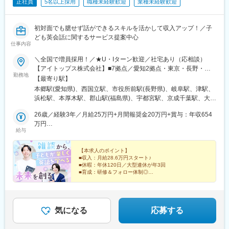
正社員
5名以上採用
職種未経験歓迎
業種未経験歓迎
・営業同行／共同提案による受注率向上支援
地域のポテンシャルを引き出してきました。担当自治体は42自治
・数値改善に向けた施策立案・実行
体（2025年8月時点）、寄付額は平均233％を記録しています。
・勉強会／セミナーの企画・実施
現在も引き合いが多くありますが、人手が足りずお断りしている
初対面でも臆せず話ができるスキルを活かして収入アップ！／子
現状です。
ども英会話に関するサービス提案中心
（4）中長期的な新規事業開発
そのため培った独自の手法を駆使し、全国各地で“ホントの地方創
仕事内容
・将来的にスポーツチームが抱える収益課題（スポンサー依存）
生”を共に目指す仲間を増員募集しています。
の解決に向けた事業開発
＼全国で増員採用！／★U・Iターン歓迎／社宅あり（応相談）
【アイトップス株式会社】■7拠点／愛知2拠点・東京・長野・岐
変更の範囲：会社の定める業務
勤務地
■組織構成：約20名(20代～40代)
阜・三重・静岡■本社／東京都立川市錦町3-6-6【株式会社ティル
【最寄り駅】
金融、サッカー選手、デリバリーサービス企業、上場SaaS企業で
ウィンド】■10拠点／神奈川2拠点・埼玉2拠点・福島・栃木・千
本郷駅(愛知県)、西国立駅、市役所前駅(長野県)、岐阜駅、津駅、
アライアンスセールスを担っていたメンバーなど在籍。
葉・新潟・茨城・静岡■本社／埼玉県さいたま市大宮区下町1-
浜松駅、本厚木駅、郡山駅(福島県)、宇都宮駅、京成千葉駅、大宮
信頼関係を築きながら、数字・目標に捉われず中長期的な目線を
50【株式会社ティプロス】■7拠点／京都・大阪2拠点・和歌山・
駅(埼玉県)、長岡駅、水戸駅、平沼橋駅、熊谷駅、新静岡駅、五条
持った活動ができることが魅力です。
石川・香川・富山■本社／大阪府大阪市淀川区西中島4-13-22【株
26歳／経験3年／月給25万円+月間報奨金20万円+賞与：年収654
駅(京都市営)、西中島南方駅、和歌山市駅、金沢駅、栗林公園北口
式会社タップカンパニー】■6拠点／福岡・大分・熊本・鹿児島・
万円
駅、県庁前駅(富山県)、天王寺駅、博多駅、大分駅、水道町駅、都
給与
■入社後
山口・沖縄■本社／福岡県福岡市博多区博多駅東2-5-21【アイドゥ
32歳／経験7年／月給27万円+月間報奨金33万円+賞与：年収810
通駅、新山口駅、美栄橋駅、手柄駅、舟入町駅、柳川駅、松山市
先輩社員への同行やマネジメントとのロープレを通じて業務を習
ー株式会社】■4拠点／兵庫・広島・岡山・愛媛■本社／広島市中
万円
駅、中央区役所前駅、青森駅、上盛岡駅、北四番丁駅、山形駅、
得いただきます。知識を身につけながら経験を積み、2週間～1か
区舟入町2-20【パスウェイ株式会社】■5拠点／北海道・青森・岩
【本求人のポイント】
立川南駅、長野駅、新浜松駅、千葉中央駅、上熊谷駅、南方駅(大
■収入：月給28.6万円スタート♪
月程度での独り立ちを目指していただくイメージです。
手・宮城・山形■本社／宮城県仙台市青葉区柏木一丁目2番45号※
阪府)、栗林公園駅、新富町駅(富山県)、天王寺駅前駅、通町筋
■休暇：年休120日／大型連休が年3回
本人の意思に反した一方的な転勤指示なし（相談・合意の上での
駅、中洲通駅、小網町駅、城下駅(岡山県)、市役所前駅(愛媛県)、
■育成：研修＆フォロー体制◎
■同社
転勤の可能性あり）※希望があればエリア外へ転勤可※各グループ
資生館小学校前駅、北仙台駅、立川駅、権堂駅、第一通り駅、千
2022年創業。本格的な成長を目指すフェーズで、「福利厚生業界
幅広い事業展開をしているKTCグループ！
会社への在籍出向。別項「出向先企業」欄をご参照ください※受動
葉駅、新大阪駅、栗林駅、丸の内駅(富山県)、大阪阿部野橋駅、藤
『学び』『住環境』『ライフサポート』と、さまざまな
で利用率No.1のアプリ開発」と「ユニークでスピード感のある事
喫煙防止対策済
崎宮前駅、鹿児島中央駅前駅、土橋駅(広島県)、郵便局前駅、西８
仕事へチャレンジが可能です！
業成長」を推進しています。
丁目駅
気になる
応募する
従業員はアプリを提示するだけで、全国の提携店舗（飲食店、フ
ィットネスジム、映画館、旅行、美容、育児・介護支援など）で