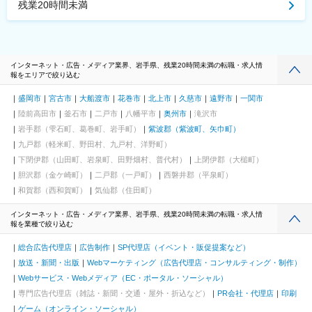
残業20時間未満
インターネット・広告・メディア業界、岩手県、残業20時間未満の転職・求人情
報をエリアで絞り込む
盛岡市
宮古市
大船渡市
花巻市
北上市
久慈市
遠野市
一関市
陸前高田市
釜石市
二戸市
八幡平市
奥州市
滝沢市
岩手郡（雫石町、葛巻町、岩手町）
紫波郡（紫波町、矢巾町）
九戸郡（軽米町、野田村、九戸村、洋野町）
下閉伊郡（山田町、岩泉町、田野畑村、普代村）
上閉伊郡（大槌町）
胆沢郡（金ケ崎町）
二戸郡（一戸町）
西磐井郡（平泉町）
和賀郡（西和賀町）
気仙郡（住田町）
インターネット・広告・メディア業界、岩手県、残業20時間未満の転職・求人情
報を業種で絞り込む
総合広告代理店
広告制作
SP代理店（イベント・販促提案など）
放送・新聞・出版
Webマーケティング（広告代理店・コンサルティング・制作）
Webサービス・Webメディア（EC・ポータル・ソーシャル）
専門広告代理店（雑誌・新聞・交通・屋外・折込など）
PR会社・代理店
印刷
ゲーム（オンライン・ソーシャル）