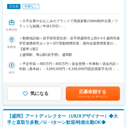
◇制作実績：https://coosy.co.jp/work/
◇サーバ構築、DB設計
正社員
転勤なし
◇プロジェクトの推進、開発進行管理、アサイン管理
変更の範囲：会社の定める業務
◇システム開発の領域における見積もり作成
◇開発チームのディレクション（オフショアチームも巻き込んだ
～大手企業やおなじみのブランドで実績多数のWeb制作企業／フ
ディレクション）
ラットな組織／年休120日～
◇クライアントとの折衝
仕事内容
◇業務改善に向けた計画と実行
■業務内容：
＜勤務地詳細＞岩手研究室住所：岩手県盛岡市上田4-3-5 盛岡市産
◇開発プロジェクトの事例
『スタディサプリ』や『ラクスル』等のWebサービスの立ち上げ
学官連携研究センター207受動喫煙対策：屋内全面禁煙変更の範
◇コーポレートサイト
や、『パーソルホールディングス』『freee』等の大手企業コーポ
勤務地
囲：会社の定める範囲（双方合意のうえ他拠点へ異動の可能性が
◇オウンドメディアサイト
【最寄り駅】
レートサイトのリニューアルなど、様々なプロジェクトのディレ
ございますが、基本的にはありません）
◇ビジネスマッチングサービス
上盛岡駅、青山駅(岩手県)、盛岡駅
クションをお任せします。
ディレクターとしてのミッションは、お客様の事業成功や課題解
＜予定年収＞480万円～800万円＜賃金形態＞年俸制＜賃金内訳＞
【制作実績】https://coosy.co.jp/work/
決の実現です。デザイナーやエンジニア、プロデューサー、営
年額（基本給）：3,660,000円～6,168,000円固定残業手当/月：
業、Webマーケターなど様々な関係者と協働して、当社の強みで
給与
85,000円～142,700円（固定残業時間35時間0分/月）超過した時
■組織構成：
もある高い制作品質を追求し、プロジェクトの成功を目指しま
間外労働の残業手当は追加支給＜月額＞390,000円～656,700円
システム開発部（岩手研究室）
す。
（12分割）（一律手当を含む）＜昇給有無＞有＜残業手当＞有＜
20代（男性 3名）、30代（男性 2名、女性 2名）
また、組織運営にも関与し、チームを牽引していただくことを期
給与補足＞■昇給：年2回（4月・10月）■賞与：実績賞与（9月／
応募依頼する
待しています。
気になる
業績による）※別途皆勤手当1万円／月の支給あり賃金はあくまで
■当社について：
（エージェントサービス）
も目安の金額であり、選考を通じて上下する可能性があります。
当社は、Web制作会社として25年間に渡り、日本を代表するWeb
■業務詳細：
月給(月額)は固定手当を含めた表記です。
サービス、コーポレートサイト、Webメディアなど、多くのサイ
◇部署のメンバーマネジメント
トを手掛けてきました。UIUXデザイン、システム開発のサイト設
◇新規・既存顧客の要望やビジネス課題をヒアリング
計開発に加え、ブランディング、SEO対策支援や広告運用代行・
【盛岡】アートディレクター（UIUXデザイナー）◆大
◇要件定義・情報設計・企画等の立案、見積もり作成のうえクラ
サイト運用代行など更に拡大し、Webに関わるビジネスにおい
手と直取引多数／U・Iターン歓迎/時差出勤OK◆
イアントへの提案
て、様々なニーズに応え、包括的なサポートを行う企業へと進化