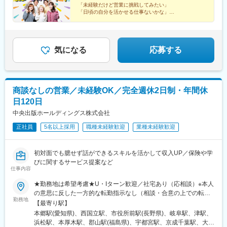
四国愛媛県松山市岡山県岡山市広島県広島市山口県山口市香川県
王子駅、三ツ沢下町駅、関屋駅(新潟県)、静岡駅、上社駅、桂駅、
「未経験だけど営業に挑戦してみたい」
高松市▼九州・沖縄熊本県熊本市鹿児島県鹿児島市長崎県長崎市
堺市駅、中央市場前駅、大元駅、松島二丁目駅、佐伯区役所前
「日頃の自分を活かせる仕事ないかな」
福岡県福岡市大分県大分市沖縄県那覇市※各グループ会社への在籍
…そんなあなたは、必ずCHECK！
駅、東比恵駅、二中通駅、琴似駅(札幌市営)、八乙女駅、土浦駅、
自分のコミュニケーションタイプに合ったお仕事をご紹
出向となります。別項「出向先企業」欄をご参照ください※受動喫
京王八王子駅、関内駅、京成船橋駅、北浦和駅、西泉駅、新潟
介します！
煙防止対策済
駅、南富山駅、越前新保駅、松本駅、藤が丘駅(愛知県)、尾張一宮
駅、春日町駅、江坂駅、三国ケ丘駅(大阪府)、新神戸駅、大雲寺前
気になる
応募する
駅、比治山橋駅、大手町駅(愛媛県)、唐人町駅、スタジアムシティ
サウス駅、水前寺駅、北大宮駅、柏駅、新横浜駅、第一通り駅、
心斎橋駅、岡山駅前駅、市役所前駅(広島県)、広瀬通駅、前橋駅、
中津駅(地下鉄)、山陽姫路駅、九品寺交差点駅、本町駅、あおば通
商談なしの営業／未経験OK／完全週休2日制・年間休
駅、偕楽園駅、葭川公園駅、横浜駅、遠州病院駅、貿易センター
日120日
駅、中電前駅、高見馬場駅、一社駅、立川南駅、長野駅、新浜松
駅、千葉中央駅、上熊谷駅、南方駅(大阪府)、栗林公園駅、新富町
中央出版ホールディングス株式会社
駅(富山県)、天王寺駅前駅、通町筋駅、中洲通駅、小網町駅、城下
正社員
5名以上採用
職種未経験歓迎
業種未経験歓迎
駅(岡山県)、市役所前駅(愛媛県)、資生館小学校前駅、北仙台駅、
山鼻９条駅、駅東公園前駅、王子駅前駅、反町駅、広電五日市
駅、荒田八幡駅、琴似駅(函館本線)、宇都宮駅東口駅、馬車道駅、
初対面でも臆せず話ができるスキルを活かして収入UP／保険や学
船橋駅、南富山駅前駅、西松本駅、名鉄一宮駅、百舌鳥駅、春日
びに関するサービス提案など
野道駅(阪急線)、烏丸駅、東中央町駅、比治山下駅、ＪＲ松山駅前
仕事内容
駅、八千代町駅、鹿児島中央駅、四ツ橋駅、田町駅(岡山県)、大神
★勤務地は希望考慮★U・Iターン歓迎／社宅あり（応相談）※本人
宮下駅、中崎町駅、姫路駅、交通局前駅(熊本県)、肥後橋駅、仙台
の意思に反した一方的な転勤指示なし（相談・合意の上での転勤
駅、三宮・花時計前駅、袋町駅、天文館通駅、立川駅、権堂駅、
勤務地
の可能性あり）※希望があればエリア外へ転勤可▼北海道・東北北
千葉駅、新大阪駅、栗林駅、丸の内駅(富山県)、大阪阿部野橋駅、
【最寄り駅】
海道札幌市青森県青森市宮城県仙台市山形県山形市福島県郡山市
藤崎宮前駅、鹿児島中央駅前駅、土橋駅(広島県)、郵便局前駅、西
本郷駅(愛知県)、西国立駅、市役所前駅(長野県)、岐阜駅、津駅、
岩手県盛岡市▼関東東京都八王子市、立川市、北区神奈川県横浜
８丁目駅、東本願寺前駅、栄町駅(東京都)、神奈川駅、五日市駅、
浜松駅、本厚木駅、郡山駅(福島県)、宇都宮駅、京成千葉駅、大宮