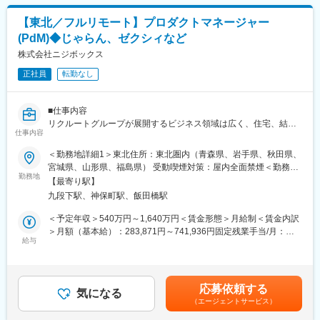
・クラウドの最新技術を取り入れて効率化を実施している
る可能性があります。月給(月額)は固定手当を含めた表記です。
・新規開拓よりも、既存顧客の取引金額を大きくしていく深耕型
【東北／フルリモート】プロダクトマネージャー
の営業
■働き方
・ただ枠を売るという性質のものではなく、大学の学生募集コン
(PdM)◆じゃらん、ゼクシィなど
・兼業（副業）OK
サルティング、デジタルマーケティングコンサルティング的な側
株式会社ニジボックス
・リモートワーク制度：働き方の選択肢を増やし生産性を向上さ
面の強い営業
せるため、自宅または会社の指定する就業場所など、働く場所を
・出張の頻度は月に2回程度
正社員
転勤なし
任意で選択することができます。
■ポジション魅力：
変更の範囲：無
■仕事内容
（1）成果に応じた高い昇給実績
リクルートグループが展開するビジネス領域は広く、住宅、結
・全営業メンバーの平均昇給額：61万7000円（年間昇給率
仕事内容
婚、飲食や旅行などのライフスタイル、人材等、ひとの人生に寄
+9.1%）※
り添う形で多岐に渡るサービスを提供しており、ニジボックスは
・上位30%の営業メンバーの平均昇給額：110万円（年間昇給率
＜勤務地詳細1＞東北住所：東北圏内（青森県、岩手県、秋田県、
グループの一員として、SUUMOやゼクシィ、ホットペッパー、
+14.7%）※
宮城県、山形県、福島県） 受動喫煙対策：屋内全面禁煙＜勤務地
じゃらん、リクナビなどの国内最大級のメディアの開発ディレク
・全体として、成果を挙げた人は適切に昇給する会社です
勤務地
詳細2＞本社住所：東京都千代田区九段北1丁目14-6 九段坂上KS
【最寄り駅】
ションに従事する、開発ディレクターを募集しています。
（2）コンサルティング営業としての企画力/営業力を磨ける
ビル 南棟4階勤務地最寄駅：東京メトロ東西線半蔵門線／九段下
九段下駅、神保町駅、飯田橋駅
・大学の広報予算が数億円規模と大きく、提案できるソリューシ
駅受動喫煙対策：屋内全面禁煙変更の範囲：会社の定める事業所
■業務詳細
ョンの幅が広いため、 コンサルティング営業としての企画力や営
（リモートワーク含む）
＜予定年収＞540万円～1,640万円＜賃金形態＞月給制＜賃金内訳
リクルートグループのプロダクト開発ディレクションをお任せい
業力を磨くことができます。
＞月額（基本給）：283,871円～741,936円固定残業手当/月：
たします。
（3）高校生の未来の選択肢を広げるやりがい
給与
82,796円～216,398円（固定残業時間35時間0分/月）超過した時
事業、ユーザー部門の担当者、プランナーと協業し、以下の業務
・大学の学生募集広報の支援は、高校生の進路選択の支援でもあ
間外労働の残業手当は追加支給＜月給＞366,667円～958,334円
をPdM（社内呼称：開発ディレクター）として担当いただきま
ります。進路選択という人生の大きな岐路に立つ高校生の未来の
（一律手当を含む）＜昇給有無＞有＜残業手当＞有＜給与補足＞※
す。
選択肢を広げるというやりがいがあります。
給与詳細は、経験、能力、年齢を考慮の上決定します。■賞与：年
応募依頼する
気になる
2回（6月、12月）賃金はあくまでも目安の金額であり、選考を通
（エージェントサービス）
＜企画・要件定義フェーズ＞
※2024年度→2025年度における昇給額を集計。なお、一時的なイ
じて上下する可能性があります。月給(月額)は固定手当を含めた表
プロダクトのQCDに責任を持ち、開発プロジェクトを推進いただ
ンセンティブではなく昇給です。