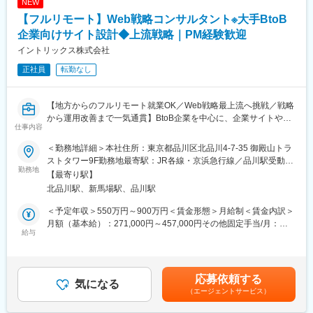
NEW
【フルリモート】Web戦略コンサルタント※大手BtoB
企業向けサイト設計◆上流戦略｜PM経験歓迎
イントリックス株式会社
正社員
転勤なし
【地方からのフルリモート就業OK／Web戦略最上流へ挑戦／戦略
から運用改善まで一気通貫】BtoB企業を中心に、企業サイトやデ
仕事内容
ジタルコミュニケーション全体のあるべき姿を描き、事業成長へ
繋げる上流コンサルティングポジションです。
＜勤務地詳細＞本社住所：東京都品川区北品川4-7-35 御殿山トラ
■企業概要
ストタワー9F勤務地最寄駅：JR各線・京浜急行線／品川駅受動喫
BtoB企業に特化したデジタルコミュニケーション支援会社です。
勤務地
煙対策：屋内全面禁煙変更の範囲：会社の定める事業所（リモー
【最寄り駅】
戦略・クリエイティブ・テクノロジーを掛け合わせ、企業サイト
トワーク含む）
北品川駅、新馬場駅、品川駅
構築からSEO、AIO、SNS活用、アクセス解析まで幅広く支援し
ています。
＜予定年収＞550万円～900万円＜賃金形態＞月給制＜賃金内訳＞
■採用背景
月額（基本給）：271,000円～457,000円その他固定手当/月：
企業サイトに求められる役割が高度化し、グローバルサイト統合
給与
3,000円固定残業手当/月：96,000円～160,000円（固定残業時間
や顧客体験向上など戦略領域の相談が増加しています。引き合い
45時間0分/月）超過した時間外労働の残業手当は追加支給＜月給
拡大に伴い、上流工程を担うコンサルタントを増員募集します。
＞370,000円～620,000円（一律手当を含む）＜昇給有無＞有＜残
■業務内容
業手当＞有＜給与補足＞・ご経験に応じて最終的な年収を決定い
応募依頼する
BtoB企業が抱えるブランド認知向上や顧客接点強化、情報発信最
気になる
たします。・その他固定手当詳細：リモート手当（一律3,000円）
（エージェントサービス）
適化などの課題に対し、Webサイトを軸とした戦略立案から実行
賃金はあくまでも目安の金額であり、選考を通じて上下する可能
支援まで一貫して伴走します。
性があります。月給(月額)は固定手当を含めた表記です。