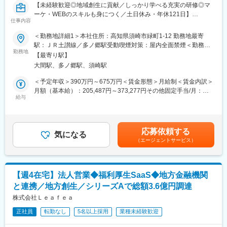
駅、江古田駅、二子新地駅、阿倍野駅(地下鉄)、鴫野駅、西中島南
【未経験歓迎◎地域創生に貢献／しっかり学べる充実の研修◎マ
方駅、丸の内駅(愛知県)、東別院駅、名鉄名古屋駅、新今宮駅前
ーケ・WEBのスキルも身につく／土日休み・年休121日】
仕事内容
駅、千鳥橋駅、千里中央駅(大阪モノレール)、百舌鳥八幡駅、大阪
■業務概要：
天満宮駅、玉造駅、宮之阪駅、新豊橋駅、なんば駅(地下鉄)、なか
全国で地域創生に関わる取り組みをおこなう同社にて、ふるさと
＜勤務地詳細1＞本社住所：高知県須崎市緑町1-12 勤務地最寄
もず駅、祇園駅(福岡県)、西鉄福岡駅、西鉄千早駅、西１５丁目
納税に関する下記業務をおまかせします。
駅：ＪＲ土讃線／多ノ郷駅受動喫煙対策：屋内全面禁煙＜勤務地
駅、新琴似駅、仙台駅(地下鉄)、広瀬通駅、曽根田駅、新さっぽろ
勤務地
詳細2＞全国住所：全国の同社拠点（東京銀座以外） 受動喫煙対
【最寄り駅】
駅、竹橋駅、御成門駅、新桜台駅、梅田駅(地下鉄)、蒲生四丁目
＜業務の流れ＞
策：屋内全面禁煙変更の範囲：会社の定める事業所
大間駅、多ノ郷駅、須崎駅
駅、近鉄名古屋駅、天王寺駅前駅、動物園前駅、駅前駅、香椎宮
▼商品の提案・企画
前駅、中央区役所前駅、北１２条駅、大通駅
生産者や製造企業と一緒に商品を決定。
＜予定年収＞390万円～675万円＜賃金形態＞月給制＜賃金内訳＞
トレンドにあわせた商品企画にも携わります。
月額（基本給）：205,487円～373,277円その他固定手当/月：
給与
20,000円固定残業手当/月：34,513円～56,723円（固定残業時間
▼インタビュー
20時間0分/月）超過した時間外労働の残業手当は追加支給＜月給
生産・製造過程やこだわりをしっかりヒアリング。
＞260,000円～450,000円（一律手当を含む）＜昇給有無＞有＜残
生産者の想いや愛情をしっかりPRへのつなげるのも、この仕事の
業手当＞有＜給与補足＞■賞与：約3ヶ月分■昇給：あり■モデル年
応募依頼する
大切な役割です。
気になる
収：440万円／入社2年目・事業所長510万円／入社4年目・エリア
（エージェントサービス）
マネージャー765万円／入社6年目・本部長賃金はあくまでも目安
▼ページ制作
の金額であり、選考を通じて上下する可能性があります。月給(月
ポータルサイト（ふるさとチョイスや楽天など）に掲載するため
額)は固定手当を含めた表記です。
のページを制作。商品やサービスの魅力をお届けします。
【週4在宅】法人営業◆福利厚生SaaS◆地方金融機関
と連携／地方創生／シリーズAで総額3.6億円調達
▼PR・マーケティング
ページが公開された後は、SNSやメディアを活用したマーケティ
株式会社Ｌｅａｆｅａ
ング・広告出稿をおこない、多くの方に見ていただく施策を進め
正社員
転勤なし
5名以上採用
業種未経験歓迎
ます。