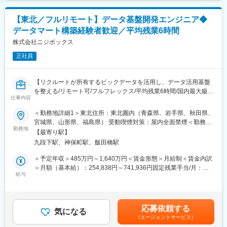
せます。
・実データと仕様の突合による品質担保
めた表記です。
・自分の頑張りが寄付額や生産者からの感謝の声としてダイレク
◎データフィードやAPIを活用したデータ連携
トに返ってくるため、やりがいを実感しやすいお仕事です。
【東北／フルリモート】データ基盤開発エンジニア◆
・BigQueryやBIツール（Tableauなど）との連携設計
・成果を出した分だけチャンスが広がり、早期のキャリアアップ
データマート構築経験者歓迎／平均残業6時間
・データサイエンティストとの協業による分析基盤の整備
も可能です。
◎データガバナンス・運用効率化の推進
株式会社ニジボックス
・権限管理やレポートスイートの最適化
■採用背景：
正社員
・管理APIを用いた自動化・運用負荷の軽減
高知県須崎市に本社を構え、地方の会社ならではの強みを活かし
地域のポテンシャルを引き出してきました。担当自治体は42自治
■本ポジションの魅力：
体（2025年8月時点）、寄付額は平均233％を記録しています。
【リクルートが所有するビックデータを活用し、データ活用基盤
◎社会的インパクトの大きいデータに関われる
現在も引き合いが多くありますが、人手が足りずお断りしている
を整える/リモート可/フルフレックス/平均残業6時間/国内最大級の
リクルートグループの大規模サービス群の裏側で、数百万～数千
仕事内容
現状です。
メディアであるリクルート案件に携われる】
万規模のユーザーデータを扱い、社会に影響を与える意思決定を
そのため培った独自の手法を駆使し、全国各地で“ホントの地方創
＜勤務地詳細1＞東北住所：東北圏内（青森県、岩手県、秋田県、
支援できます。
生”を共に目指す仲間を増員募集しています。
■概要：
宮城県、山形県、福島県） 受動喫煙対策：屋内全面禁煙＜勤務地
◎技術とビジネスの両面で成長できる
リクルートグループの膨大なデータを利用して多様な事業を横断
勤務地
詳細2＞本社住所：東京都千代田区九段北1丁目14-6 九段坂上KS
単なるデータ処理にとどまらず、課題発見・要件定義・改善提案
【最寄り駅】
変更の範囲：会社の定める業務
して支える「プロダクトグロースエンジニア（PGE）」として、
ビル 南棟4階勤務地最寄駅：東京メトロ東西線半蔵門線／九段下
まで一貫して関われるため、データエンジニアとしてもビジネス
九段下駅、神保町駅、飯田橋駅
データパイプラインやデータアプリケーションなど様々なプロダ
駅受動喫煙対策：屋内全面禁煙変更の範囲：会社の定める事業所
パーソンとしてもスキルアップが可能です。
クトの開発業務に携わっていただきます。
（リモートワーク含む）
＜予定年収＞485万円～1,640万円＜賃金形態＞月給制＜賃金内訳
◎スキルアップ支援
＞月額（基本給）：254,838円～741,936円固定残業手当/月：
社内勉強会や技術共有文化も活発で、学び続けられる環境です
■プロダクトに共通する仕事内容：
給与
74,329円～216,398円（固定残業時間35時間0分/月）超過した時
・リクルートグループ内でのデータ活用のためのデータ基盤やマ
間外労働の残業手当は追加支給＜月給＞329,167円～958,334円
■開発環境
ーケティングツール（データアプリケーション）などのプロダク
（一律手当を含む）＜昇給有無＞有＜残業手当＞有＜給与補足＞※
計測・分析基盤：Adobe Analytics、Tags、Adobe Data Feeds /
トを企画・設計から開発まで一貫して運用する
給与詳細は、経験、能力、年齢を考慮の上決定します。賃金はあ
API連携
応募依頼する
・開発効率向上やパフォーマンス改善など、必須機能の開発以外
気になる
くまでも目安の金額であり、選考を通じて上下する可能性があり
プログラミング言語：HTML/CSS/JavaScript
（エージェントサービス）
の技術改善も推進する
ます。月給(月額)は固定手当を含めた表記です。
データ連携・分析：BigQuery、SQL、Tableau / Looker Studio