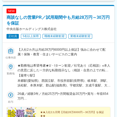
割引や優待を受けることが可能です。業界最安水準の月額費用を
強みに、これまで予算の都合で福利厚生を充実させられなかった
NEW
中小企業を中心に導入が拡大中です。
商談なしの営業PR／試用期間中も月給28万円～30万円
変更の範囲：会社の定める業務
を保証
中央出版ホールディングス株式会社
正社員
5名以上採用
職種未経験歓迎
業種未経験歓迎
【入社2カ月は月給28万円6000円以上保証】強みに合わせて配
属！保険・教育・住まいサービスのご案内
仕事内容
★勤務地は希望考慮★U・Iターン歓迎／社宅あり（応相談）※本人
の意思に反した一方的な転勤指示なし（相談・合意の上での転勤
勤務地
の可能性あり）※希望があればエリア外へ転勤可▼北海道・東北北
【最寄り駅】
海道札幌市青森県青森市宮城県仙台市山形県山形市福島県郡山市
本郷駅(愛知県)、西国立駅、市役所前駅(長野県)、岐阜駅、津駅、
岩手県盛岡市▼関東東京都八王子市、立川市、北区神奈川県横浜
浜松駅、本厚木駅、郡山駅(福島県)、宇都宮駅、京成千葉駅、大宮
市、厚木市埼玉県さいたま市千葉県千葉市、柏市、船橋市栃木県
駅(埼玉県)、長岡駅、水戸駅、平沼橋駅、熊谷駅、新静岡駅、五条
宇都宮市群馬県高崎市、前橋市茨城県水戸市、土浦市▼東海愛知
26歳／経験3年／月給25万円+月間報奨金20万円+賞与：年収654
駅(京都市営)、西中島南方駅、和歌山市駅、金沢駅、栗林公園北口
県一宮市、名古屋市静岡県静岡市、浜松市岐阜県岐阜市三重県津
万円
駅、県庁前駅(富山県)、天王寺駅、博多駅、大分駅、水道町駅、都
給与
市▼近畿大阪府大阪市、堺市、吹田市京都府京都市兵庫県神戸
32歳／経験7年／月給27万円+月間報奨金33万円+賞与：年収810
通駅、新山口駅、美栄橋駅、手柄駅、舟入町駅、柳川駅、松山市
市、姫路市和歌山県和歌山市▼北陸新潟県新潟市、長岡市石川県
万円
駅、中央区役所前駅、青森駅、上盛岡駅、北四番丁駅、山形駅、
金沢市富山県富山市長野県長野市、松本市福井県福井市▼中国・
★★入社2カ月間【月給28万6000円～30万円】を保証
中島公園駅、泉中央駅、東宿郷駅、高崎駅、稲毛駅、王子駅、八
★★