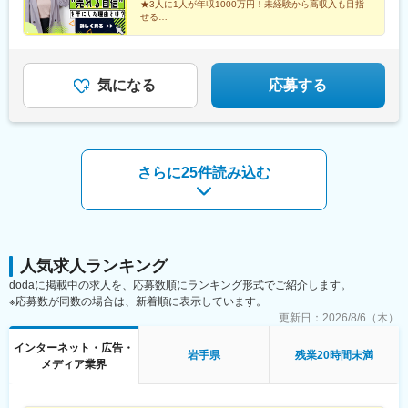
★3人に1人が年収1000万円！未経験から高収入も目指
M.BALANCE那覇泉崎8F■宮城オフィス10/19(月)オープン予定宮
せる
城県仙台市青葉区中央2-8-13 大和証券仙台ビル8F※営業先は青森
★座学・OJT研修＋メンター制度で基礎から学べる
★最短3カ月で昇進可！頑張りがすぐ評価される社風
県、岩手県、秋田県、山形県、福島県などを含む東北一円
気になる
応募する
さらに25件読み込む
人気求人ランキング
dodaに掲載中の求人を、応募数順にランキング形式でご紹介します。
※応募数が同数の場合は、新着順に表示しています。
更新日：
2026/8/6（木）
インターネット・広告・
岩手県
残業20時間未満
メディア業界