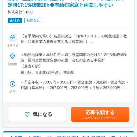
・クライアント折衝や要件定義など上流工程にも携わります
定時17:15/残業20h◆有給◎家庭と両立しやすい
多様な社内外チーム（コーダー、オフショア、プログラマー等）
と連携しながら、高品質な成果物を追求。SEOやパフォーマンス
株式会社白ゆり
改善にも配慮し、技術と戦略の両面で価値を提供します
正社員
転勤なし
■地方でもグローバルスキルを磨ける環境：
岩手大学と連携した研究開発拠点「クーシーラボ岩手」で、最先
【岩手県内で高い知名度を誇る「白ゆりテスト」の編集担当／教
端技術に触れながら、大手企業と直取引。さらにミャンマーやロ
育・印刷事業の発展を支える／残業20h】
ンドン拠点とも協業することで、地方で多文化・多様な開発現場
仕事内容
を経験できます。
■この求人のポイント
＜勤務地詳細＞本社住所：岩手県盛岡市みたけ6-1-50 受動喫煙対
・「授業を離れても教育に関わり続けたい」方へ
策：屋内全面禁煙変更の範囲：会社の定める事業所
■余裕のワークスタイルでスキル集中：
・岩手県トップクラスの実績「白ゆりテスト」に携われる
勤務地
完全週休2日制・年間休日120日超の環境。自動車通勤OK、駐車
【最寄り駅】
・問題作成・分析など、教員経験をそのまま活かせる
場会社負担。安心環境で技術習得に集中できます。
厨川駅、青山駅(岩手県)、前潟駅
・月残業20h程度／内勤中心で働き方改善◎
・AI活用など新しい教育づくりにも挑戦できる
＜予定年収＞330万円～350万円＜賃金形態＞月給制＜賃金内訳＞
■当社について：
月額（基本給）：267,000円～283,000円＜月給＞267,000円～
当社は東京本社と岩手を拠点にAI×Web制作、DX支援、グローバ
■業務内容
給与
283,000円＜昇給有無＞有＜残業手当＞有＜給与補足＞賞与：業
ル展開までをトータルで手がけるデジタルエージェンシーです。
中学生向け模擬試験「白ゆりテスト」を中心に、問題作成・編集
績により支給 昇給：あり 昨年度約4％ベースアップ賃金はあく
岩手大学との連携による研究や育成、ミャンマー・ロンドン拠点
業務を担当いただきます。
までも目安の金額であり、選考を通じて上下する可能性がありま
とのグローバル連携が強み。業界大手企業との直取引が多く、リ
<具体的には>
す。月給(月額)は固定手当を含めた表記です。
ピート率も高く、安定した受注基盤を築いています。今後もAIチ
応募依頼する
・テスト問題の編集・出題内容のブラッシュアップ
気になる
ャットボットやCMSなど自社プロダクトの展開を強化し、DX時代
（エージェントサービス）
・問題作成
の価値創出を目指します。制度・教育体制も整備され、地方でも
・テスト結果の分析
技術者としてコアな成長を遂げられる環境です。
・編集フローの改善・AIツールの活用による作題支援
※業務適性により、当社運営の塾「作人舘」での講師や事務作業を