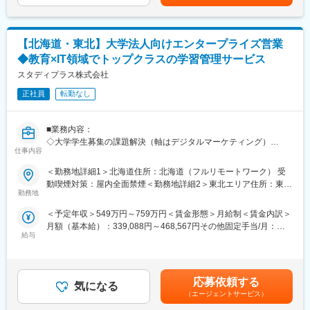
ます。月給(月額)は固定手当を含めた表記です。
・プロダクトの企画から開発、運用までを主体的に行う
・チーム内外のステークホルダーと連携しながら、プロダクトの
価値最大化に向けて主体的に取り組む
【北海道・東北】大学法人向けエンタープライズ営業
・自動テストや CI/CD、IaC などを前提に信頼性の高いサービス
◆教育×IT領域でトップクラスの学習管理サービス
を構築する
・クラウドネイティブな環境でアプリケーションからインフラま
スタディプラス株式会社
で一貫して担当する
正社員
転勤なし
・セキュリティやプライバシー（個人情報の除去、アクセス制
御）を考慮して設計・実装する
■業務内容：
◎プロダクト例 1：データ基盤の開発
◇大学学生募集の課題解決（軸はデジタルマーケティング）
・GCP等のクラウドを利用したデータパイプラインの開発・運用
仕事内容
＜具体的には＞
・DB・アクセスログ等の多種多様で膨大なデータを収集・処理
・Studyplusの広告商品の提案
＜勤務地詳細1＞北海道住所：北海道（フルリモートワーク） 受
・DWH・API等、利活用しやすい基盤・インターフェースを提供
・Studyplusデータを活用したLINE、Google、Insta等の運用型広
動喫煙対策：屋内全面禁煙＜勤務地詳細2＞東北エリア住所：東北
・dbtなどを用いたデータ品質を担保するための開発・運用
告の提案
勤務地
エリア（フルリモートワーク） 受動喫煙対策：屋内全面禁煙
・Web動画、受験生向けサイトや特設サイト等の制作などの企画
◎プロダクト例 2：データアプリケーション
＜予定年収＞549万円～759万円＜賃金形態＞月給制＜賃金内訳＞
制作の提案
・ データ利活用を行うために社内で利用するウェブアプリケーシ
月額（基本給）：339,088円～468,567円その他固定手当/月：
・マーケティングオートメーションサービスの提案
ョン
給与
7,948円～10,983円固定残業手当/月：111,264円～153,750円（固
・大学法人の学部新設、改組等の調査案件の提案
・バックエンドには大規模データの処理を含む
定残業時間42時間0分/月）超過した時間外労働の残業手当は追加
・インフラからフロントエンドまでを開発している
支給＜月給＞458,300円～633,300円（一律手当を含む）＜昇給有
■業務イメージ：
無＞有＜残業手当＞有＜給与補足＞※経験、能力を考慮の上、詳細
◇主に既存顧客への深耕型の営業
応募依頼する
◎プロダクト例 3：全社大規模ワークフローエンジン
気になる
は面談に決定致します。■昇給査定：年2回（4月、10月）■その他
＜具体的には＞
（エージェントサービス）
・全社のデータ基盤を支える大規模な（1 日あたり数万コンテナ
固定手当：15時間分の深夜残業手当として支給。※超過分は追加
・担当のクライアント数は約20大学