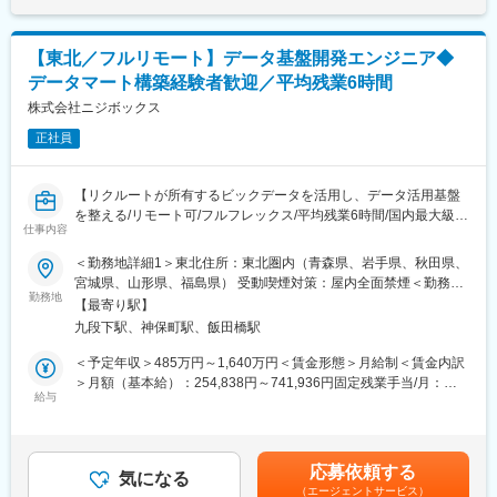
▼業務内容
■当社の強み
新たに立ち上げる山形拠点の事業開発を担う拠点責任者を募集し
当社は酒田・鶴岡・周辺町の方に無料で新聞配布をしており、業
ます。
界動向にかかわらず安定して購読者数を確保できる点が強みで
【東北／フルリモート】データ基盤開発エンジニア◆
（具体的な業務内容）
す。そのため他社でなかなか広告効果を出せないお客様から広告
データマート構築経験者歓迎／平均残業6時間
・新規営業活動
出しのニーズをいただく件数が増加しており売り上げは増加傾向
・行政との連携
株式会社ニジボックス
でございます。
・拠点立ち上げ
正社員
・組織構成、立案
■当社について：
・予算策定
庄内で40年以上も地域新聞「コミュニティしんぶん」を発行し続
・営業戦略の策定
け、配布エリア内は創業当初から無料でポスティングを行ってい
【リクルートが所有するビックデータを活用し、データ活用基盤
・メンバー育成
る会社です。近年では、配布エリアを酒田・鶴岡・周辺町と拡大
を整える/リモート可/フルフレックス/平均残業6時間/国内最大級の
仕事内容
し発行部数を増やすとともに、発行回数も毎週金曜日と週刊化。
メディアであるリクルート案件に携われる】
※ご入社後は、ご自身もプレイヤーとして牽引・ご活躍いただきた
庄内の世帯数の約8割をカバーしています。庄内ではトップクラス
＜勤務地詳細1＞東北住所：東北圏内（青森県、岩手県、秋田県、
いと考えております。その後、仕組化、マネジメントへ比重を持
の知名度と訴求力を誇っています。
■概要：
宮城県、山形県、福島県） 受動喫煙対策：屋内全面禁煙＜勤務地
っていく想定です。
リクルートグループの膨大なデータを利用して多様な事業を横断
勤務地
詳細2＞本社住所：東京都千代田区九段北1丁目14-6 九段坂上KS
【最寄り駅】
変更の範囲：会社の定める業務
して支える「プロダクトグロースエンジニア（PGE）」として、
ビル 南棟4階勤務地最寄駅：東京メトロ東西線半蔵門線／九段下
■インタラクティブについて：
九段下駅、神保町駅、飯田橋駅
データパイプラインやデータアプリケーションなど様々なプロダ
駅受動喫煙対策：屋内全面禁煙変更の範囲：会社の定める事業所
沖縄発のインターネットベンチャー企業です。2022年からは「地
クトの開発業務に携わっていただきます。
（リモートワーク含む）
＜予定年収＞485万円～1,640万円＜賃金形態＞月給制＜賃金内訳
域の可能性を解放する」をパーパスに定め、デジタルマーケティ
＞月額（基本給）：254,838円～741,936円固定残業手当/月：
ング事業と人材事業を中核に地域に最適化した事業を生み出し、
■プロダクトに共通する仕事内容：
給与
74,329円～216,398円（固定残業時間35時間0分/月）超過した時
北海道および福岡、熊本をはじめ、新たな地域へとエリアを広げ
・リクルートグループ内でのデータ活用のためのデータ基盤やマ
間外労働の残業手当は追加支給＜月給＞329,167円～958,334円
着実に全国展開を進めています。
ーケティングツール（データアプリケーション）などのプロダク
（一律手当を含む）＜昇給有無＞有＜残業手当＞有＜給与補足＞※
トを企画・設計から開発まで一貫して運用する
給与詳細は、経験、能力、年齢を考慮の上決定します。賃金はあ
応募依頼する
・開発効率向上やパフォーマンス改善など、必須機能の開発以外
気になる
くまでも目安の金額であり、選考を通じて上下する可能性があり
（エージェントサービス）
の技術改善も推進する