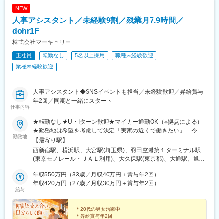
NEW
人事アシスタント／未経験9割／残業月7.9時間／
dohr1F
株式会社マーキュリー
正社員
転勤なし
5名以上採用
職種未経験歓迎
業種未経験歓迎
人事アシスタント◆SNSイベントも担当／未経験歓迎／昇給賞与
年2回／同期と一緒にスタート
仕事内容
★転勤なし★U・Iターン歓迎★マイカー通勤OK（※拠点による）
★勤務地は希望を考慮して決定「実家の近くで働きたい」「今の
勤務地
生活圏を変えたくない」そんな希望も相談OKです。地元に戻って
【最寄り駅】
の就職・転職も応援します！生活スタイルが変わって、勤務エリ
西新宿駅、横浜駅、大宮駅(埼玉県)、羽田空港第１ターミナル駅
アを変えたいという相談も可能です！■北海道・東北：北海道・青
(東京モノレール・ＪＡＬ利用)、大久保駅(東京都)、大通駅、旭川
森・岩手・秋田・宮城・山形・福島■北関東：茨城・群馬・栃木■
駅、勾当台公園駅、郡山駅(福島県)、水戸駅、高崎駅、宇都宮駅、
南関東：東京・神奈川・埼玉・千葉■中部：岐阜・愛知・静岡・石
年収550万円（33歳／月収40万円＋賞与年2回）
亀島駅、新浜松駅、新潟駅、新静岡駅、三島広小路駅、北鉄金沢
川・新潟・長野・富山・福井・三重■近畿：滋賀・大阪・兵庫・奈
年収420万円（27歳／月収30万円＋賞与年2回）
駅、長野駅、電気ビル前駅、福井駅、北新地駅、姫路駅、なんば
給与
良・和歌山■中国・四国：鳥取・島根・岡山・広島・山口・徳島・
駅(南海線)、広島駅、岡山駅、米子駅、松山市駅、高松築港駅、天
香川・愛媛■九州：福岡・長崎・大分・熊本・宮崎・鹿児島・沖縄
神南駅、眉山ロープウェイ山麓駅、浦添前田駅、通町筋駅、宮崎
＊20代の男女活躍中
駅、渋谷駅、新宿駅、新宿三丁目駅、池袋駅、吉祥寺駅、町田
＊昇給賞与年2回