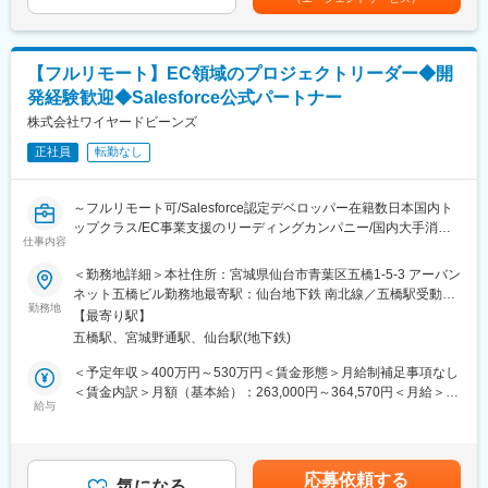
ます。月給(月額)は固定手当を含めた表記です。
ーの変更整理を主導
◎BigQueryを用いたデータマートの構築・運用
・結果、サービス稼働中における難易度の高い切り替えを無事に
・サービスで扱うデータだけでなく、顧客接点や営業、外部のデ
完遂
ータなど、分析に活用できるデータを収集して、利用できるよう
【フルリモート】EC領域のプロジェクトリーダー◆開
に加工して提供
■働き方
発経験歓迎◆Salesforce公式パートナー
・Webログ、広告、CRMなど複数のデータソースを統合し、分析
・兼業（副業）OK
しやすく・高速に動作するデータマートを設計、開発
株式会社ワイヤードビーンズ
・土日や祝日にプラスして、個人で設定できる「フレキシブル休
日」があります（2024年度は14日間。日数は年度によって前後し
正社員
転勤なし
◎データの利便維持と品質管理のためのデータマネジメント
ます）
・TB～PB級のデータのセキュリティやメタデータ管理をするため
・妊娠から復職後、子供の小学校卒業まで柔軟に使える「出産育
のデータマネジメントのスキルが求められる
児休暇」や時短勤務の選択等、育児と仕事の両立支援をする制度
～フルリモート可/Salesforce認定デベロッパー在籍数日本国内ト
・データマートの要件やロジックを考慮したデータテストを実施
があります。また、産前産後休暇、育児休職は法に則った取得が
ップクラス/EC事業支援のリーディングカンパニー/国内大手消費
し、高品質なデータ分析環境を提供する
仕事内容
可能です
財メーカー、海外大手スポーツブランドなどの実績多数～
＜勤務地詳細＞本社住所：宮城県仙台市青葉区五橋1-5-3 アーバン
■働き方
変更の範囲：無
■業務内容：
ネット五橋ビル勤務地最寄駅：仙台地下鉄 南北線／五橋駅受動喫
・副業OK
顧客のECサイト構築全般のプロジェクトマネジメントを担当して
勤務地
煙対策：屋内全面禁煙
・残業：月間の平均残業時間は6時間程度。
【最寄り駅】
いただきます。当社は一次請け企業として、お客様から直接お話
・リモートワーク制度：自宅または会社の指定する就業場所な
五橋駅、宮城野通駅、仙台駅(地下鉄)
を伺い、要件定義から開発、運用まで承っており、PLとして仕事
ど、働く場所を任意で選択することができます。
の幅を広げることが可能です。加えて知名度の高いブランドのEコ
＜予定年収＞400万円～530万円＜賃金形態＞月給制補足事項なし
マースに携われることや、顧客体験価値の最大化を通し、自らの
＜賃金内訳＞月額（基本給）：263,000円～364,570円＜月給＞
■ポジションの魅力：
介在価値を高められる点もやりがいの一つです。
給与
263,000円～364,570円＜昇給有無＞有＜残業手当＞有＜給与補足
◎社会的インパクトの大きいデータに関われる
＞■経験、能力を考慮の上、決定します。■賞与：年2回（6月・12
リクルートグループの大規模サービス群の裏側で、数百万～数千
■詳細：
月）※上記年収はあくまで一例であり、経験やスキルによってこれ
万規模のユーザーデータを扱い、社会に影響を与える意思決定を
・プロジェクトの進捗管理／課題管理
以上のオファーの可能性もございます。賃金はあくまでも目安の
支援できます。
応募依頼する
・クライアントや外部ベンダーとの折衝
気になる