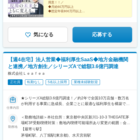
用意！！／
保有者の年収例＞1100万円／１級建築施工管理技士1100万円／１
が、勤務時間も自分の裁量で決められる点も多く働きやすい環境
駅、初台駅、千駄ケ谷駅、曙橋駅、国立競技場駅、四谷三丁目
◆月給60万円以上
級建築士
です。
駅、西荻窪駅、富士見ケ丘駅、荻窪駅、神保町駅、淡路町駅、市
◆想定年収800万円以上
上長・同僚問わず気軽に何でも相談ができる社風です。
◆年間休日120日／完全週休2日制（土日祝）
ケ谷駅、九段下駅、上野御徒町駅、昭和島駅、池上駅、糀谷駅、
◆残業は月20h以内
八丁堀駅(東京都)、日本橋駅(東京都)、築地市場駅、水天宮前駅、
◆元請け案件豊富
新富町駅(東京都)、勝どき駅、京橋駅(東京都)、新中野駅、京王八
◆明確な評価制度で着実に昇給
王子駅、武蔵五日市駅、西台駅、本蓮沼駅、大森海岸駅、青物横
気になる
応募する
丁駅、武蔵境駅、三鷹駅、吉祥寺駅、本郷三丁目駅、湯島駅、飯
田橋駅、鬼子母神前駅、向原駅(東京都)、池袋駅、志茂駅、両国
駅、錦糸町駅、池尻大橋駅、高松駅(東京都)、東武練馬駅、新横浜
駅、横浜駅、桜木町駅、二俣新町駅、松戸新田駅、松飛台駅、ス
【週4在宅】法人営業◆福利厚生SaaS◆地方金融機関
ポーツセンター駅、みつわ台駅、蘇我駅、海浜幕張駅、前原駅、
と連携／地方創生／シリーズAで総額3.6億円調達
船橋日大前駅、柏駅、柏の葉キャンパス駅、新千葉駅、京成稲毛
駅、新八柱駅、大宮駅(埼玉県)、南浦和駅、さいたま新都心駅、北
株式会社Ｌｅａｆｅａ
浦和駅、浦和駅、和光市駅、川口元郷駅、西川口駅、東川口駅、
正社員
転勤なし
5名以上採用
業種未経験歓迎
朝霞駅、新越谷駅、川越駅、蕨駅、志木駅、所沢駅、草加駅、上
尾駅、大阪難波駅、淀屋橋駅、渡辺橋駅、沢ノ町駅、我孫子町
駅、平林駅(大阪府)、中ふ頭駅、ポートタウン東駅、トレードセン
★シリーズA総額3.6億円調達！／約2年で全国10万店舗・数万名
ター前駅、西大橋駅、肥後橋駅、阿波座駅、北浜駅(大阪府)、なん
が利用する事業に急成長、企業ごとに最適な福利厚生を構築でき
ば駅(南海線)、天満橋駅、長堀橋駅、谷町六丁目駅、大阪ビジネス
仕事内容
るOEM型SaaS
パーク駅、心斎橋駅、松屋町駅、堺筋本町駅、門真南駅、横堤
★全国の地方金融機関と連携し、地方活性化を推進
＜勤務地詳細＞本社住所：東京都中央区新川1-10-3 THEGATE茅
駅、矢田駅(大阪府)、東部市場前駅、今川駅(大阪府)、出戸駅、中
★Forbes JAPAN「時代を担う新星たち 2026年注目の日本発スタ
場町3F受動喫煙対策：敷地内喫煙可能場所あり変更の範囲：会社
津駅(大阪府・阪急線)、なにわ橋駅、天満駅、中津駅(地下鉄)、中
ートアップ100選」に選出
勤務地
の定める事業所（リモートワーク含む）
崎町駅、扇町駅(大阪府)、西梅田駅、大阪梅田駅(阪神線)、中村公
【最寄り駅】
園駅、矢場町駅、いりなか駅、瑞穂区役所駅、日比野駅(名古屋市
茅場町駅、八丁堀駅(東京都)、水天宮前駅
数億円の資金調達を経た成長フェーズにおいて、パートナーセー