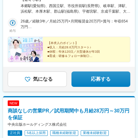
駅、浜松町駅、西日暮里駅(舎人ライナー)、大崎広小路駅、祐天寺
金融、サッカー選手、デリバリーサービス企業、上場SaaS企業で
ウィンド】■10拠点／神奈川2拠点・埼玉2拠点・福島・栃木・千
本郷駅(愛知県)、西国立駅、市役所前駅(長野県)、岐阜駅、津駅、
駅、江古田駅、二子新地駅、阿倍野駅(地下鉄)、鴫野駅、西中島南
アライアンスセールスを担っていたメンバーなど在籍。
葉・新潟・茨城・静岡■本社／埼玉県さいたま市大宮区下町1-
浜松駅、本厚木駅、郡山駅(福島県)、宇都宮駅、京成千葉駅、大宮
方駅、丸の内駅(愛知県)、東別院駅、名鉄名古屋駅、新今宮駅前
信頼関係を築きながら、数字・目標に捉われず中長期的な目線を
50【株式会社ティプロス】■7拠点／京都・大阪2拠点・和歌山・
駅(埼玉県)、長岡駅、水戸駅、平沼橋駅、熊谷駅、新静岡駅、五条
駅、千鳥橋駅、千里中央駅(大阪モノレール)、百舌鳥八幡駅、大阪
持った活動ができることが魅力です。
石川・香川・富山■本社／大阪府大阪市淀川区西中島4-13-22【株
26歳／経験3年／月給25万円+月間報奨金20万円+賞与：年収654
駅(京都市営)、西中島南方駅、和歌山市駅、金沢駅、栗林公園北口
天満宮駅、玉造駅、宮之阪駅、新豊橋駅、なんば駅(地下鉄)、なか
式会社タップカンパニー】■6拠点／福岡・大分・熊本・鹿児島・
万円
駅、県庁前駅(富山県)、天王寺駅、博多駅、大分駅、水道町駅、都
もず駅、祇園駅(福岡県)、西鉄福岡駅、西鉄千早駅、西１５丁目
給与
■入社後
山口・沖縄■本社／福岡県福岡市博多区博多駅東2-5-21【アイドゥ
32歳／経験7年／月給27万円+月間報奨金33万円+賞与：年収810
通駅、新山口駅、美栄橋駅、手柄駅、舟入町駅、柳川駅、松山市
駅、新琴似駅、仙台駅(地下鉄)、広瀬通駅、曽根田駅、新さっぽろ
先輩社員への同行やマネジメントとのロープレを通じて業務を習
ー株式会社】■4拠点／兵庫・広島・岡山・愛媛■本社／広島市中
万円
駅、中央区役所前駅、青森駅、上盛岡駅、北四番丁駅、山形駅、
駅、竹橋駅、御成門駅、新桜台駅、梅田駅(地下鉄)、蒲生四丁目
得いただきます。知識を身につけながら経験を積み、2週間～1か
区舟入町2-20【パスウェイ株式会社】■5拠点／北海道・青森・岩
【本求人のポイント】
立川南駅、長野駅、新浜松駅、千葉中央駅、上熊谷駅、南方駅(大
駅、近鉄名古屋駅、天王寺駅前駅、動物園前駅、駅前駅、香椎宮
■収入：月給28.6万円スタート♪
月程度での独り立ちを目指していただくイメージです。
手・宮城・山形■本社／宮城県仙台市青葉区柏木一丁目2番45号※
阪府)、栗林公園駅、新富町駅(富山県)、天王寺駅前駅、通町筋
前駅、中央区役所前駅、北１２条駅、大通駅
■休暇：年休120日／大型連休が年3回
本人の意思に反した一方的な転勤指示なし（相談・合意の上での
駅、中洲通駅、小網町駅、城下駅(岡山県)、市役所前駅(愛媛県)、
■育成：研修＆フォロー体制◎
■同社
転勤の可能性あり）※希望があればエリア外へ転勤可※各グループ
資生館小学校前駅、北仙台駅、立川駅、権堂駅、第一通り駅、千
2022年創業。本格的な成長を目指すフェーズで、「福利厚生業界
幅広い事業展開をしているKTCグループ！
会社への在籍出向。別項「出向先企業」欄をご参照ください※受動
葉駅、新大阪駅、栗林駅、丸の内駅(富山県)、大阪阿部野橋駅、藤
『学び』『住環境』『ライフサポート』と、さまざまな
で利用率No.1のアプリ開発」と「ユニークでスピード感のある事
喫煙防止対策済
崎宮前駅、鹿児島中央駅前駅、土橋駅(広島県)、郵便局前駅、西８
仕事へチャレンジが可能です！
業成長」を推進しています。
丁目駅
気になる
応募する
従業員はアプリを提示するだけで、全国の提携店舗（飲食店、フ
ィットネスジム、映画館、旅行、美容、育児・介護支援など）で
割引や優待を受けることが可能です。業界最安水準の月額費用を
強みに、これまで予算の都合で福利厚生を充実させられなかった
NEW
中小企業を中心に導入が拡大中です。
商談なしの営業PR／試用期間中も月給28万円～30万円
変更の範囲：会社の定める業務
を保証
中央出版ホールディングス株式会社
正社員
5名以上採用
職種未経験歓迎
業種未経験歓迎