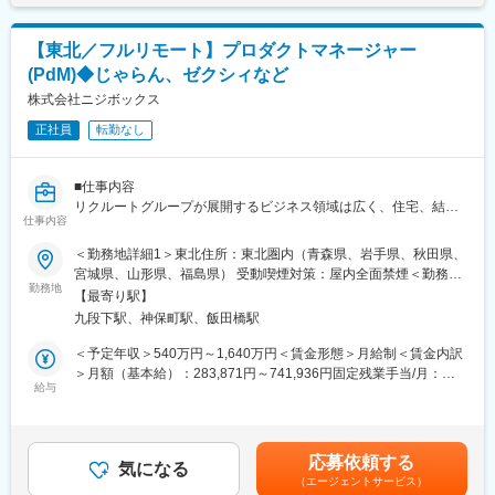
が動作する）ワークフローエンジン
支給。賃金はあくまでも目安の金額であり、選考を通じて上下す
・新規/既存の割合：入社時5：5／2年後3：7／3年後2：8
・クラウドの最新技術を取り入れて効率化を実施している
る可能性があります。月給(月額)は固定手当を含めた表記です。
・新規開拓よりも、既存顧客の取引金額を大きくしていく深耕型
【東北／フルリモート】プロダクトマネージャー
の営業
■働き方
・ただ枠を売るという性質のものではなく、大学の学生募集コン
(PdM)◆じゃらん、ゼクシィなど
・兼業（副業）OK
サルティング、デジタルマーケティングコンサルティング的な側
株式会社ニジボックス
・リモートワーク制度：働き方の選択肢を増やし生産性を向上さ
面の強い営業
せるため、自宅または会社の指定する就業場所など、働く場所を
・出張の頻度は月に2回程度
正社員
転勤なし
任意で選択することができます。
■ポジション魅力：
変更の範囲：無
■仕事内容
（1）成果に応じた高い昇給実績
リクルートグループが展開するビジネス領域は広く、住宅、結
・全営業メンバーの平均昇給額：61万7000円（年間昇給率
仕事内容
婚、飲食や旅行などのライフスタイル、人材等、ひとの人生に寄
+9.1%）※
り添う形で多岐に渡るサービスを提供しており、ニジボックスは
・上位30%の営業メンバーの平均昇給額：110万円（年間昇給率
＜勤務地詳細1＞東北住所：東北圏内（青森県、岩手県、秋田県、
グループの一員として、SUUMOやゼクシィ、ホットペッパー、
+14.7%）※
宮城県、山形県、福島県） 受動喫煙対策：屋内全面禁煙＜勤務地
じゃらん、リクナビなどの国内最大級のメディアの開発ディレク
・全体として、成果を挙げた人は適切に昇給する会社です
勤務地
詳細2＞本社住所：東京都千代田区九段北1丁目14-6 九段坂上KS
【最寄り駅】
ションに従事する、開発ディレクターを募集しています。
（2）コンサルティング営業としての企画力/営業力を磨ける
ビル 南棟4階勤務地最寄駅：東京メトロ東西線半蔵門線／九段下
九段下駅、神保町駅、飯田橋駅
・大学の広報予算が数億円規模と大きく、提案できるソリューシ
駅受動喫煙対策：屋内全面禁煙変更の範囲：会社の定める事業所
■業務詳細
ョンの幅が広いため、 コンサルティング営業としての企画力や営
（リモートワーク含む）
＜予定年収＞540万円～1,640万円＜賃金形態＞月給制＜賃金内訳
リクルートグループのプロダクト開発ディレクションをお任せい
業力を磨くことができます。
＞月額（基本給）：283,871円～741,936円固定残業手当/月：
たします。
（3）高校生の未来の選択肢を広げるやりがい
給与
82,796円～216,398円（固定残業時間35時間0分/月）超過した時
事業、ユーザー部門の担当者、プランナーと協業し、以下の業務
・大学の学生募集広報の支援は、高校生の進路選択の支援でもあ
間外労働の残業手当は追加支給＜月給＞366,667円～958,334円
をPdM（社内呼称：開発ディレクター）として担当いただきま
ります。進路選択という人生の大きな岐路に立つ高校生の未来の
（一律手当を含む）＜昇給有無＞有＜残業手当＞有＜給与補足＞※
す。
選択肢を広げるというやりがいがあります。
給与詳細は、経験、能力、年齢を考慮の上決定します。■賞与：年
応募依頼する
気になる
2回（6月、12月）賃金はあくまでも目安の金額であり、選考を通
（エージェントサービス）
＜企画・要件定義フェーズ＞
※2024年度→2025年度における昇給額を集計。なお、一時的なイ
じて上下する可能性があります。月給(月額)は固定手当を含めた表