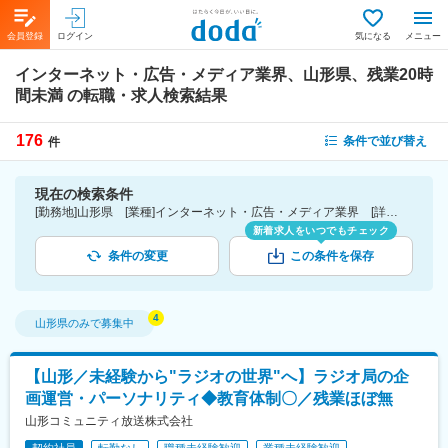
会員登録
ログイン
気になる
メニュー
インターネット・広告・メディア業界、山形県、残業20時
間未満
の転職・求人検索結果
176
条件で並び替え
件
現在の検索条件
[勤務地]山形県 [業種]インターネット・広告・メディア業界 [詳細条件](休日・働き方)残業20時間未満
新着求人をいつでもチェック
条件の変更
この条件を保存
山形県
のみで募集中
【山形／未経験から"ラジオの世界"へ】ラジオ局の企
画運営・パーソナリティ◆教育体制〇／残業ほぼ無
山形コミュニティ放送株式会社