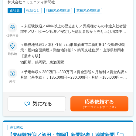
することが可能な環境です♪
株式会社コミュニティ新聞社
正社員
転勤なし
職種未経験歓迎
業種未経験歓迎
■就業環境：
・直接雇用(フルパートを含む)の社員は女性が多く活躍していま
す。パーソナリティの中には、業務委託の形で番組を担当してい
～未経験歓迎／40年以上の歴史あり／異業種からの中途入社者活
る方もいます。
躍中／U・Iターン歓迎／安定した購読者数から売り上げ増加中～
・未経験でもしっかり指導いたしますので、安心して勤務いただ
仕事内容
けます◎
■業務内容
・番組収録編集作業を行います。業務に慣れてから、週1日2時間
＜勤務地詳細1＞本社住所：山形県酒田市二番町9-14 受動喫煙対
地域新聞「コミュニティ新聞」の発行や書籍出版、テレビ、ラジ
か5時間の生放送を担当いただきます。
策：屋内全面禁煙＜勤務地詳細2＞鶴岡支社住所：山形県鶴岡市美
オのCMやチラシ・パンフレット等の企画・制作などを行う当社に
勤務地
・契約社員としての入社となりますが、正社員への移行を前提と
原町28-26 受動喫煙対策：屋内全面禁煙
【最寄り駅】
て、営業業務をお任せします。
した採用です。
酒田駅、鶴岡駅、東酒田駅
■業務詳細
■仕事の魅力：
＜予定年収＞280万円～330万円＜賃金形態＞月給制＜賃金内訳＞
◇広告や折込チラシの提案
・自分で発信したいことをテーマにラジオ作りも可能です。中に
月額（基本給）：185,000円～230,000円＜月給＞185,000円～
当社発行の「コミュニティしんぶん」に掲載される広告や折込チ
給与
は好きなアイドルを取り上げるパーソナリティもいます。自由度
230,000円＜昇給有無＞有＜残業手当＞有＜給与補足＞■昇給：あ
ラシの広告企画を立案・企画書を作成し、お客様に提案
の高い番組編成が可能です。
り（前年度実績2%）■賞与：年3回（前年度実績2ヶ月）賃金はあ
※すでにリストがある顧客が多いため新規アプローチは少なめで
・ほぼ残業はなく、プライベートを充実させることができます。
くまでも目安の金額であり、選考を通じて上下する可能性があり
す。また顧客からの認知も高いため提案しやすいです！
ます。月給(月額)は固定手当を含めた表記です。
応募依頼する
◇広告原稿を作成
気になる
変更の範囲：無
（エージェントサービス）
掲載決定後、内容の打合せを実施（必要であれば写真撮影や取材
も行う）
◇校正作業
作成した原稿をもとに、制作部で作成した広告をお客様に確認し
締切間近
ていただく
【未経験歓迎／酒田・鶴岡】新聞記者｜地域新聞「コ
◇掲載