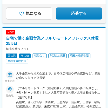
★年休120日／完全週休2日制
出向となります。別項「出向先企業」欄をご参照ください※受動喫
京王八王子駅、関内駅、京成船橋駅、北浦和駅、西泉駅、新潟
★未経験歓迎！20～30代活躍中
煙防止対策済
駅、南富山駅、越前新保駅、松本駅、藤が丘駅(愛知県)、尾張一宮
★設立50年の安定企業
駅、春日町駅、江坂駅、三国ケ丘駅(大阪府)、新神戸駅、大雲寺前
気になる
応募する
駅、比治山橋駅、大手町駅(愛媛県)、唐人町駅、スタジアムシティ
サウス駅、水前寺駅、北大宮駅、新横浜駅、柏駅、第一通り駅、
心斎橋駅、岡山駅前駅、市役所前駅(広島県)、広瀬通駅、前橋駅、
竹田駅(京都府)、中津駅(地下鉄)、山陽姫路駅、九品寺交差点駅、
NEW
本町駅、あおば通駅、偕楽園駅、葭川公園駅、横浜駅、遠州病院
自宅で働く企画営業／フルリモート／フレックス休暇
駅、貿易センター駅、中電前駅、高見馬場駅、一社駅、立川南
駅、長野駅、新浜松駅、千葉中央駅、上熊谷駅、南方駅(大阪府)、
25.5日
栗林公園駅、新富町駅(富山県)、天王寺駅前駅、通町筋駅、中洲通
株式会社ウィット
駅、小網町駅、城下駅(岡山県)、市役所前駅(愛媛県)、資生館小学
正社員
その他
転勤なし
5名以上採用
職種未経験歓迎
校前駅、北仙台駅、山鼻９条駅、駅東公園前駅、王子駅前駅、反
町駅、広電五日市駅、荒田八幡駅、琴似駅(函館本線)、宇都宮駅東
業種未経験歓迎
口駅、馬車道駅、船橋駅、南富山駅前駅、西松本駅、名鉄一宮
駅、百舌鳥駅、春日野道駅(阪急線)、烏丸駅、東中央町駅、比治山
下駅、ＪＲ松山駅前駅、八千代町駅、鹿児島中央駅、四ツ橋駅、
大手企業から地元企業まで、自治体広報誌やWeb広告など、多彩
田町駅(岡山県)、大神宮下駅、中崎町駅、姫路駅、交通局前駅(熊
な商材を扱う企画営業
仕事内容
本県)、肥後橋駅、仙台駅、三宮・花時計前駅、袋町駅、天文館通
駅、立川駅、権堂駅、千葉駅、新大阪駅、栗林駅、丸の内駅(富山
【フルリモートワーク（在宅勤務）／原則通勤不要／転勤なし】
県)、大阪阿部野橋駅、藤崎宮前駅、鹿児島中央駅前駅、土橋駅(広
★U・Iターン歓迎！本社／大阪府高槻市札幌／北海道札幌市中央
島県)、郵便局前駅、西８丁目駅、東本願寺前駅、栄町駅(東京
勤務地
区青森／青森県青森市盛岡／岩手県盛岡市仙台／宮城県仙台市青
【最寄り駅】
都)、神奈川駅、五日市駅、武之橋駅、日本大通り駅、北松本駅、
葉区山形／山形県山形市福島／福島県福島市新潟／新潟県新潟市
高槻駅、さっぽろ駅、青森駅、上盛岡駅、仙台駅、山形駅、福島
西一宮駅、百舌鳥八幡駅、四条駅(京都市営)、新西大寺町筋駅、松
中央区高岡／富山県高岡市金沢／石川県金沢市軽井沢／長野県北
駅(福島県)、新潟駅、末広町駅(富山県)、北鉄金沢駅、軽井沢駅、