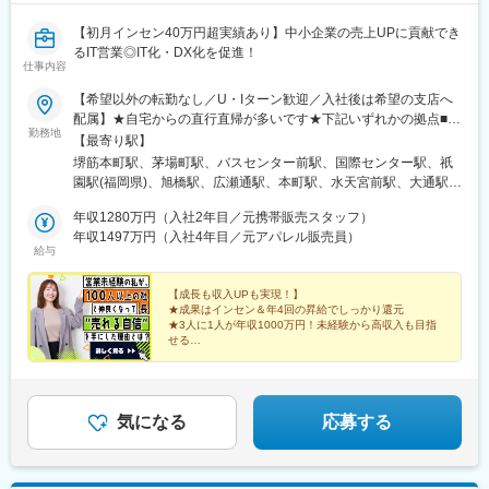
コンサルティング組織は計7名体制です。リーダー1名とメンバー
【初月インセン40万円超実績あり】中小企業の売上UPに貢献でき
6名で構成されており、戦略立案から実行支援までチームで連携し
るIT営業◎IT化・DX化を促進！
ながらプロジェクトを推進しています。
仕事内容
■業務の特徴
クライアントの広報責任者や経営層と直接対話し、企業サイト単
【希望以外の転勤なし／U・Iターン歓迎／入社後は希望の支店へ
体ではなく事業戦略全体を踏まえた提案ができます。戦略立案だ
配属】★自宅からの直行直帰が多いです★下記いずれかの拠点■大
勤務地
けでなく実行や改善まで携われる点が特徴です。
阪本社大阪市中央区安土町2-3-13 大阪国際ビルディング5F※営業
【最寄り駅】
■求人魅力
先は京都府、兵庫県、奈良県、和歌山県などを含む関西一円■関東
堺筋本町駅、茅場町駅、バスセンター前駅、国際センター駅、祇
・Web制作ではなく経営課題の整理や戦略策定など最上流工程に
支店東京都中央区新川1-17-25 KDX東茅場町三洋ビル2F※営業先は
園駅(福岡県)、旭橋駅、広瀬通駅、本町駅、水天宮前駅、大通駅、
挑戦できます。
神奈川県、埼玉県、千葉県、茨城県、栃木県などを含む関東一円■
近鉄名古屋駅、櫛田神社前駅、県庁前駅(沖縄県)、青葉通一番町
・大手BtoB企業を中心に多様な業界案件へ携われ、提案力やコン
札幌オフィス北海道札幌市中央区南一条東1丁目3番 パークイース
年収1280万円（入社2年目／元携帯販売スタッフ）
駅、八丁堀駅(東京都)、西４丁目駅、名鉄名古屋駅、博多駅、壺川
サルティング力を磨けます。
ト札幌ビル8F■中部支店愛知県名古屋市中村区名駅3丁目22-8 大
年収1497万円（入社4年目／元アパレル販売員）
駅、あおば通駅
給与
・戦略提案からプロジェクト推進、公開後改善まで一気通貫で担
東海ビル2※営業先は三重県、静岡県、長野県、岐阜県などを含む
当でき、PM経験をさらに上流へ発展させられます。
中部一円■九州支店福岡県福岡市博多区祇園町4-2 博多祇園
BLDG.2F※営業先は熊本県、長崎県、広島県、山口県などを含む
【成長も収入UPも実現！】
★成果はインセン＆年4回の昇給でしっかり還元
変更の範囲：会社の定める業務
九州中国一円■沖縄オフィス沖縄県那覇市泉崎1-10-18
★3人に1人が年収1000万円！未経験から高収入も目指
M.BALANCE那覇泉崎8F■宮城オフィス10/19(月)オープン予定宮
せる
城県仙台市青葉区中央2-8-13 大和証券仙台ビル8F※営業先は青森
★座学・OJT研修＋メンター制度で基礎から学べる
★最短3カ月で昇進可！頑張りがすぐ評価される社風
県、岩手県、秋田県、山形県、福島県などを含む東北一円
気になる
応募する