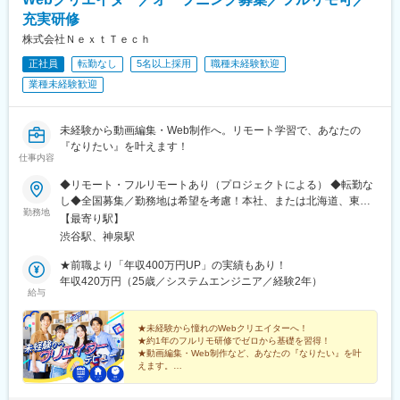
充実研修
株式会社ＮｅｘｔＴｅｃｈ
正社員
転勤なし
5名以上採用
職種未経験歓迎
業種未経験歓迎
未経験から動画編集・Web制作へ。リモート学習で、あなたの
『なりたい』を叶えます！
仕事内容
◆リモート・フルリモートあり（プロジェクトによる） ◆転勤な
し◆全国募集／勤務地は希望を考慮！本社、または北海道、東
勤務地
北、関東、北信越、東海、関西、中国、四国、九州などのプロジ
【最寄り駅】
ェクト先 ※直行直帰OK！U・Iターンも大歓迎です。＊＼上京支援
渋谷駅、神泉駅
制度あり！／＊ 憧れの東京での就業や、心機一転の引越しもバッ
クアップ！■プロジェクト先／北海道、東北、関東、北信越、東
★前職より「年収400万円UP」の実績もあり！
海、関西、中国、四国、九州など全国各地のプロジェクト先【ア
年収420万円（25歳／システムエンジニア／経験2年）
給与
クセス】 ■本社／JR各線・東京メトロ各線・東急線「渋谷」駅か
ら徒歩4分 京王井の頭線「渋谷」駅から徒歩3分※プロジ
ェクト先により異なります。 ※全国各地、ご希望の勤務地エリア
★未経験から憧れのWebクリエイターへ！
★約1年のフルリモ研修でゼロから基礎を習得！
を考慮して決定いたします。
★動画編集・Web制作など、あなたの『なりたい』を叶
えます。
★年休126日・残業月3hで働きやすさも◎