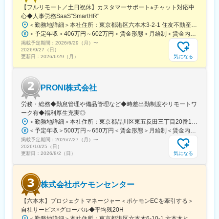
【フルリモート／土日祝休】カスタマーサポート※チャット対応中
心◆人事労務SaaS”SmartHR"
＜勤務地詳細＞本社住所：東京都港区六本木3-2-1 住友不動産六本木グランドタワー勤務地最寄駅：東京メトロ南北線／六本木一丁目駅受動喫煙対策：屋内全面禁煙変更の範囲：会社の定める事業所（リモートワーク含む）
＜予定年収＞406万円～602万円＜賃金形態＞月給制＜賃金内訳＞月額（基本給）：212,480円～315,200円その他固定手当/月：5,000円固定残業手当/月：77,520円～114,800円（固定残業時間45時間0分/月）超過した時間外労働の残業手当は追加支給＜月給＞295,000円～435,000円（一律手当を含む）＜昇給有無＞有＜残業手当＞有賃金はあくまでも目安の金額であり、選考を通じて上下する可能性があります。月給(月額)は固定手当を含めた表記です。
掲載予定期間：
2026/6/29（月）
〜
2026/9/27（日）
気になる
更新日：
2026/6/29（月）
PRONI株式会社
労務・総務◆勤怠管理や備品管理など◆時差出勤制度やリモートワ
ーク有◆福利厚生充実◎
＜勤務地詳細＞本社住所：東京都品川区東五反田三丁目20番14号 住友不動産高輪パークタワー12F・18F勤務地最寄駅：JR線・都営浅草線・東急池上線／五反田駅受動喫煙対策：屋内喫煙可能場所あり変更の範囲：会社の定める事業所（リモートワーク含む）
＜予定年収＞500万円～650万円＜賃金形態＞月給制＜賃金内訳＞月額（基本給）：317,771円～413,102円固定残業手当/月：98,896円～128,565円（固定残業時間40時間0分/月）超過した時間外労働の残業手当は追加支給＜月給＞416,667円～541,667円（一律手当を含む）＜昇給有無＞有＜残業手当＞有＜給与補足＞経験・スキルに応じて決定成果に応じた個人賞与制度あり（半期ごと）賃金はあくまでも目安の金額であり、選考を通じて上下する可能性があります。月給(月額)は固定手当を含めた表記です。
掲載予定期間：
2026/7/27（月）
〜
2026/10/25（日）
気になる
更新日：
2026/8/2（日）
株式会社ポケモンセンター
【六本木】プロジェクトマネージャー＜ポケモンECを牽引する＞
自社サービス×グローバル◆平均残20H
＜勤務地詳細＞本社住所：東京都港区六本木6-10-1 六本木ヒルズ森タワー47F受動喫煙対策：屋内全面禁煙変更の範囲：会社の定める事業所（リモートワーク含む）