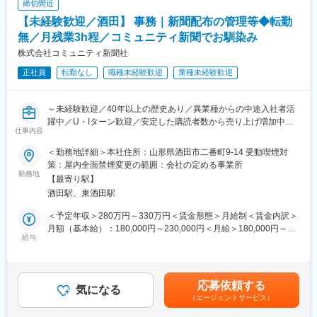
ることを目指しています。
締切間近
するので、働きながら庄内について詳しくなれます。新聞記事の
年齢層は20～60代までと幅広く、社内では情報交換が活発で相談
【未経験歓迎／酒田】 事務｜新聞配布の管理等◆転勤
書き方や写真の撮り方等は指導します。
しやすい雰囲気です。
無／月残業3h程／コミュニティ新聞でお馴染み
■当社の強み
■当社について
株式会社コミュニティ新聞社
当社は酒田・鶴岡・周辺町の方に無料で新聞配布をしており、業
庄内で40年以上も地域新聞「コミュニティしんぶん」を発行し続
正社員
転勤なし
職種未経験歓迎
業種未経験歓迎
界動向にかかわらず安定して購読者数を確保できる点が強みで
け、配布エリア内は創業当初から無料でポスティングを行ってい
す。そのため他社でなかなか広告効果を出せないお客様から広告
る会社です。近年では、配布エリアを酒田・鶴岡・周辺町と拡大
出しのニーズをいただく件数が増加しており売り上げは増加傾向
し発行部数を増やすとともに、発行回数も毎週金曜日と週刊化。
～未経験歓迎／40年以上の歴史あり／異業種からの中途入社者活
です。
庄内の世帯数の約8割をカバーしています。庄内ではトップクラス
躍中／U・Iターン歓迎／安定した購読者数から売り上げ増加中～
の知名度と訴求力を誇っています。
仕事内容
■当社の社風
地域新聞「コミュニティ新聞」の発行や書籍出版、テレビ、ラジ
新しい企画やアイディアなど、良いものは取り入れる柔軟な社風
＜勤務地詳細＞本社住所：山形県酒田市二番町9-14 受動喫煙対
オのCMやチラシ・パンフレット等の企画・制作などを行う当社に
です。
策：屋内全面禁煙変更の範囲：会社の定める事業所
て総務・事務をお任せします。
勤務地
時代のニーズにあった情報を提供し、庄内の情報発信のコアとな
【最寄り駅】
ることを目指しています。
酒田駅、東酒田駅
＜入社後にお任せする業務＞
年齢層は20～60代までと幅広く、社内では情報交換が活発で相談
・電話・メール応対
しやすい雰囲気です。
＜予定年収＞280万円～330万円＜賃金形態＞月給制＜賃金内訳＞
・新聞配達の管理／手配
月額（基本給）：180,000円～230,000円＜月給＞180,000円～
・チラシ折込の申込書に対する受付（どの地区にどの企業のチラ
給与
■当社について
230,000円＜昇給有無＞有＜残業手当＞有＜給与補足＞■昇給：あ
シが入るのかの管理や折込作業の準備）
庄内で40年以上も地域新聞「コミュニティしんぶん」を発行し続
り（前年度実績2%）■賞与：年3回（前年度実績2ヶ月）賃金はあ
け、配布エリア内は創業当初から無料でポスティングを行ってい
くまでも目安の金額であり、選考を通じて上下する可能性があり
＜慣れてきたらお任せする業務＞
る会社です。近年では、配布エリアを酒田・鶴岡・周辺町と拡大
ます。月給(月額)は固定手当を含めた表記です。
応募依頼する
・現金出納や仕訳伝票の起票
気になる
し発行部数を増やすとともに、発行回数も毎週金曜日と週刊化。
（エージェントサービス）
・会計ソフトで入力
庄内の世帯数の約8割をカバーしています。庄内ではトップクラス
の知名度と訴求力を誇っています。