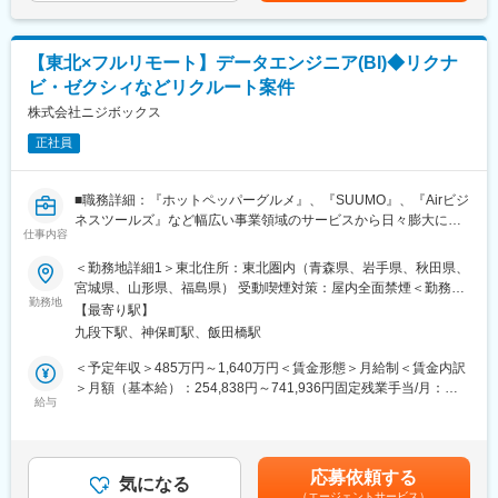
プロダクトのQCDに責任を持ち、開発プロジェクトを推進いただ
ンセンティブではなく昇給です。
記です。
きます。
- サービスのエンハンス開発要件に応じたシステム要求事項の整理
■提供できる機会・経験：
【東北×フルリモート】データエンジニア(BI)◆リクナ
- ユーザー体験を考慮した仕様策定
（1）エンタープライズセールスのスキル・経験
ビ・ゼクシィなどリクルート案件
- エンジニアへの仕様説明
マーケットバリューの高いスキルである、エンタープライズセー
株式会社ニジボックス
ルスのスキル・経験、また深耕型営業のスキル・経験を身につけ
＜リリース準備フェーズ＞
ることができます。
正社員
- ユーザーに向けてのコミュニケーション設計
（2）デジタルマーケティング全般のスキル・経験
- リリース後の様々なリスクへの対応計画
マーケットバリューの高いスキルである、デジタルマーケティン
グ全般のスキル・経験を身につけることができます。
■職務詳細：『ホットペッパーグルメ』、『SUUMO』、『Airビジ
リリース後は効果測定や運用などもご担当いただきます。
ネスツールズ』など幅広い事業領域のサービスから日々膨大に蓄
※プログラミング実装などの実際に手を動かす業務は発生しませ
仕事内容
積されているリクルートグループのデータ。その中でデータドリ
ん。
ブンな意思決定支援を実現するために、ソフトウェア・エンジニ
＜勤務地詳細1＞東北住所：東北圏内（青森県、岩手県、秋田県、
アリングの手法を活用しながら、信頼性・作業効率性の高いデー
宮城県、山形県、福島県） 受動喫煙対策：屋内全面禁煙＜勤務地
【事例1】
タ環境の整備や BI ダッシュボードの開発などを推進します。
勤務地
詳細2＞本社住所：東京都千代田区九段北1丁目14-6 九段坂上KS
決済サービス、『Airペイ』における通信回線切り替えプロジェク
【最寄り駅】
ビル 南棟4階勤務地最寄駅：東京メトロ東西線半蔵門線／九段下
ト
九段下駅、神保町駅、飯田橋駅
◎BIダッシュボードの設計・最適化
駅受動喫煙対策：屋内全面禁煙変更の範囲：会社の定める事業所
＜ポイント＞
・数百万～数千万件のデータを扱うダッシュボードを
（リモートワーク含む）
＜予定年収＞485万円～1,640万円＜賃金形態＞月給制＜賃金内訳
サービスで利用している通信回線の廃止に伴う、安全かつスムー
Tableau/Looker(Looker Studio)などのBIツールで構築
＞月額（基本給）：254,838円～741,936円固定残業手当/月：
ズな新回線へのリプレース
・経営層やビジネス部門が日々の意思決定に使うため、パフォー
給与
74,329円～216,398円（固定残業時間35時間0分/月）超過した時
→加盟店への売上入金遅延などの影響を防ぐ
マンス最適化（クエリ負荷軽減、キャッシュ制御）やUX設計が求
間外労働の残業手当は追加支給＜月給＞329,167円～958,334円
＜対応＞
められる
（一律手当を含む）＜昇給有無＞有＜残業手当＞有＜給与補足＞※
・金融機関や通信回線ベンダーなどの社外関係者、および社内の
例：Tableau Cloud経由でBigQueryに発行されるクエリの最適
給与詳細は、経験、能力、年齢を考慮の上決定します。賃金はあ
開発・運用チームと連携
応募依頼する
化、ビューのキャッシュ制御による負荷軽減
気になる
くまでも目安の金額であり、選考を通じて上下する可能性があり
・現行仕様と新仕様の差分整理、移行計画の策定、業務運用フロ
（エージェントサービス）