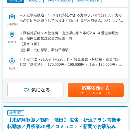
契約社員
転勤なし
職種未経験歓迎
業種未経験歓迎
～未経験者歓迎！/ラジオに関心のある方やラジオで話したい方か
らのご応募お待ちしております◎/正社員登用前提のポジション/残
仕事内容
業ほぼ無し/転勤無し/オンライン面接可～
＜勤務地詳細＞本社住所：山形県山形市本町2-4-14 受動喫煙対
■職務内容：
策：屋内全面禁煙変更の範囲：無
地域に密着したラジオ局として、ラジオという媒体を通して街づ
勤務地
【最寄り駅】
くりに貢献していくことを目標に事業を展開している当社にて、
山形駅、北山形駅、羽前千歳駅
ラジオ局運営業務全般に従事いただきます。具体的には下記業務
をお任せいたします。
＜予定年収＞210万円～228万円＜賃金形態＞月給制＜賃金内訳＞
収録・番組制作や、生放送での10分コーナーでの読み上げ、イン
月額（基本給）：175,000円～190,000円＜月給＞175,000円～
タビュー、イベント企画運営の会場アナウンスを担当いただきま
給与
190,000円＜昇給有無＞有＜残業手当＞有＜給与補足＞■昇給：有
す。
■別途営業手当支給あり(歩合制)■業績により期末手当支給あり賃
・番組制作・放送業務
金はあくまでも目安の金額であり、選考を通じて上下する可能性
・編成・企画業務
があります。月給(月額)は固定手当を含めた表記です。
応募依頼する
・営業・スポンサー対応
気になる
（エージェントサービス）
・技術・運営管理
・地域活動・広報
■組織構成：
締切間近
同業務を行っているのは社長がメインのため、社長に業務を教わ
【未経験歓迎／鶴岡・酒田】 広告・折込チラシ営業◆
りながら一人立ちをしていただく予定です。
昇給制度あり、ご本人の希望に合わせて様々なことにチャレンジ
転勤無／月残業3h程／コミュニティ新聞でお馴染み