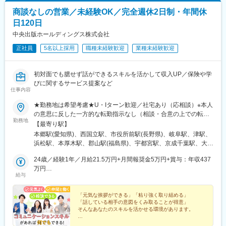
中津駅(地下鉄)、山陽姫路駅、九品寺交差点駅、本町駅、あおば通
商談なしの営業／未経験OK／完全週休2日制・年間休
駅、偕楽園駅、葭川公園駅、横浜駅、遠州病院駅、貿易センター
日120日
駅、中電前駅、高見馬場駅、一社駅、立川南駅、長野駅、新浜松
駅、千葉中央駅、上熊谷駅、南方駅(大阪府)、栗林公園駅、新富町
中央出版ホールディングス株式会社
駅(富山県)、天王寺駅前駅、通町筋駅、中洲通駅、小網町駅、城下
正社員
5名以上採用
職種未経験歓迎
業種未経験歓迎
駅(岡山県)、市役所前駅(愛媛県)、資生館小学校前駅、北仙台駅、
山鼻９条駅、駅東公園前駅、王子駅前駅、反町駅、広電五日市
駅、荒田八幡駅、琴似駅(函館本線)、宇都宮駅東口駅、馬車道駅、
初対面でも臆せず話ができるスキルを活かして収入UP／保険や学
船橋駅、南富山駅前駅、西松本駅、名鉄一宮駅、百舌鳥駅、春日
びに関するサービス提案など
野道駅(阪急線)、烏丸駅、東中央町駅、比治山下駅、ＪＲ松山駅前
仕事内容
駅、八千代町駅、鹿児島中央駅、四ツ橋駅、田町駅(岡山県)、大神
★勤務地は希望考慮★U・Iターン歓迎／社宅あり（応相談）※本人
宮下駅、中崎町駅、姫路駅、交通局前駅(熊本県)、肥後橋駅、仙台
の意思に反した一方的な転勤指示なし（相談・合意の上での転勤
駅、三宮・花時計前駅、袋町駅、天文館通駅、立川駅、権堂駅、
勤務地
の可能性あり）※希望があればエリア外へ転勤可▼北海道・東北北
千葉駅、新大阪駅、栗林駅、丸の内駅(富山県)、大阪阿部野橋駅、
【最寄り駅】
海道札幌市青森県青森市宮城県仙台市山形県山形市福島県郡山市
藤崎宮前駅、鹿児島中央駅前駅、土橋駅(広島県)、郵便局前駅、西
本郷駅(愛知県)、西国立駅、市役所前駅(長野県)、岐阜駅、津駅、
岩手県盛岡市▼関東東京都八王子市、立川市、北区神奈川県横浜
８丁目駅、東本願寺前駅、栄町駅(東京都)、神奈川駅、五日市駅、
浜松駅、本厚木駅、郡山駅(福島県)、宇都宮駅、京成千葉駅、大宮
市、厚木市埼玉県さいたま市千葉県千葉市、柏市、船橋市栃木県
武之橋駅、日本大通り駅、北松本駅、西一宮駅、百舌鳥八幡駅、
駅(埼玉県)、長岡駅、水戸駅、平沼橋駅、熊谷駅、新静岡駅、五条
宇都宮市群馬県高崎市、前橋市茨城県水戸市、土浦市▼東海愛知
24歳／経験1年／月給21.5万円+月間報奨金5万円+賞与：年収437
四条駅(京都市営)、新西大寺町筋駅、松山駅(愛媛県)、スタジアム
駅(京都市営)、西中島南方駅、和歌山市駅、金沢駅、栗林公園北口
県一宮市、名古屋市静岡県静岡市、浜松市岐阜県岐阜市三重県津
万円
シティノース駅、西大橋駅、鷹野橋駅、仙台駅(地下鉄)、大阪梅田
駅、県庁前駅(富山県)、天王寺駅、博多駅、大分駅、水道町駅、都
給与
市▼近畿大阪府大阪市、堺市、吹田市京都府京都市兵庫県神戸
26歳／経験3年／月給25万円+月間報奨金20万円+賞与：年収654
駅(阪急線)、淀屋橋駅、栄町駅(千葉県)、旧居留地・大丸前駅、西
通駅、新山口駅、美栄橋駅、手柄駅、舟入町駅、柳川駅、松山市
市、姫路市和歌山県和歌山市▼北陸新潟県新潟市、長岡市石川県
万円
川緑道公園駅、加治屋町駅
駅、中央区役所前駅、青森駅、上盛岡駅、北四番丁駅、山形駅、
金沢市富山県富山市長野県長野市、松本市福井県福井市▼中国・
「元気な挨拶ができる」「粘り強く取り組める」
中島公園駅、泉中央駅、東宿郷駅、高崎駅、稲毛駅、王子駅、八
「話している相手の意図をくみ取ることが得意」
四国愛媛県松山市岡山県岡山市広島県広島市山口県山口市香川県
王子駅、三ツ沢下町駅、関屋駅(新潟県)、静岡駅、上社駅、桂駅、
そんなあなたのスキルを活かせる環境があります。
高松市▼九州・沖縄熊本県熊本市鹿児島県鹿児島市長崎県長崎市
堺市駅、中央市場前駅、大元駅、松島二丁目駅、佐伯区役所前
福岡県福岡市大分県大分市沖縄県那覇市※各グループ会社への在籍
★残業月20h以下
駅、東比恵駅、二中通駅、琴似駅(札幌市営)、八乙女駅、土浦駅、