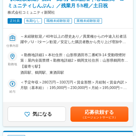
実際に紙面に面付なったものを誤植などがないか最終確認
ミュニティしんぶん」／残業月５h程／土日祝
株式会社コミュニティ新聞社
業務中は社用車（AT軽自動車）を使用します。
正社員
転勤なし
職種未経験歓迎
業種未経験歓迎
売上のノルマはありません。最初は先輩社員と一緒に営業するの
で安心です。
～未経験歓迎／40年以上の歴史あり／異業種からの中途入社者活
■ポジションの特徴
躍中／U・Iターン歓迎／安定した購読者数から売り上げ増加中～
＜営業エリア＞
仕事内容
基本的に庄内のみ
■業務内容
＜出張＞
＜勤務地詳細1＞本社住所：山形県酒田市二番町9-14 受動喫煙対
地域新聞「コミュニティ新聞」の発行や書籍出版、テレビ、ラジ
年に1～3回、当社で発行している就職情報紙関連業務で、山形市
策：屋内全面禁煙＜勤務地詳細2＞鶴岡支社住所：山形県鶴岡市美
オのCMやチラシ・パンフレット等の企画・制作などを行う当社に
勤務地
へ日帰り出張の場合がある。
原町28-26 受動喫煙対策：屋内全面禁煙
【最寄り駅】
て、新聞記者をお任せします。
酒田駅、鶴岡駅、東酒田駅
当社発行の「コミュニティしんぶん」の記事の取材と執筆を担当
■当社の強み
いただきます。
当社は酒田・鶴岡・周辺町の方に無料で新聞配布をしており、業
＜予定年収＞280万円～330万円＜賃金形態＞月給制＜賃金内訳＞
界動向にかかわらず安定して購読者数を確保できる点が強みで
月額（基本給）：195,000円～230,000円＜月給＞195,000円～
■業務詳細
給与
す。そのため他社でなかなか広告効果を出せないお客様から広告
230,000円＜昇給有無＞有＜残業手当＞有＜給与補足＞■昇給：あ
当社発行の「コミュニティしんぶん」の記事を担当します。
出しのニーズをいただく件数が増加しており売り上げは増加傾向
り（前年度実績2%）■賞与：年3回（前年度実績2.2ヶ月）賃金は
山形県庄内地域の問題や話題・イベントを取材して、写真を撮り
です。
あくまでも目安の金額であり、選考を通じて上下する可能性があ
新聞記事を執筆するのが主な仕事です。
ります。月給(月額)は固定手当を含めた表記です。
応募依頼する
＜取材対象＞
気になる
■当社の社風
（エージェントサービス）
庄内一円です。社用車（AT軽自動車）を使用し取材に行きます。
新しい企画やアイディアなど、良いものは取り入れる柔軟な社風
です。
■ポジションの魅力
時代のニーズにあった情報を提供し、庄内の情報発信のコアとな
政治や経済・社会等のジャンルにとらわれず、様々なことを取材