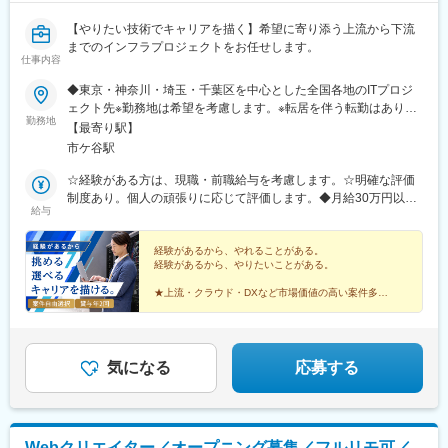
【やりたい技術でキャリアを描く】希望に寄り添う上流から下流
までのインフラプロジェクトをお任せします。
仕事内容
◆東京・神奈川・埼玉・千葉区を中心とした全国各地のITプロジ
ェクト先※勤務地は希望を考慮します。※転居を伴う転勤はありま
勤務地
せん。※すべて徒歩10分以内の駅チカオフィスです。※フルリモー
【最寄り駅】
ト・在宅勤務はプロジェクトによって異なります。
市ケ谷駅
☆経験がある方は、現職・前職給与を考慮します。☆明確な評価
制度あり。個人の頑張りに応じて評価します。◆月給30万円以上
給与
＋賞与年2回＋各種手当（想定年収400万円）※経験・スキルなど
を考慮し決定します。※上記金額には一律支給の住宅手当2万円を
含みます。※残業代は全額支給※試用期間6ヵ月あり（期間中は月
経験があるから、やれることがある。
経験があるから、やりたいことがある。
給28万円以上で、その他の待遇に変更なし）【年収例】年収450
万円（経験2年入社）年収750万円（経験3年入社）年収1100万円
★上流・クラウド・DXなど市場価値の高い案件多数
（経験5年入社）
★希望に応じたプロジェクトを選択OK
★前給保証／初年度から大幅収入アップ可能
★フルリモート、年休125日、基本定時退社
気になる
応募する
Webクリエイター／オープニング募集／フルリモ可／