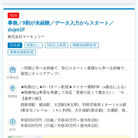
古川駅、気仙沼駅、蔵王駅、山形駅、寒河江駅、酒田駅、福島駅
バスセンター前駅、青葉通一番町駅、日吉町駅、三島田町駅、七
(福島県)、いわき駅、会津若松駅、郡山富田駅、白河駅、名鉄名古
ツ屋駅、地鉄ビル前駅、福井駅(福井県)、大阪難波駅、猿猴橋町
屋駅、栄駅(愛知県)、豊橋駅、豊川駅、岡崎駅、安城駅、浜松駅、
駅、西川緑道公園駅、花畑町駅、東新宿駅、高島町駅、県庁前駅
NEW
静岡駅、沼津駅、富士駅、三島駅、裾野駅、御殿場駅、菊川駅(静
(千葉県)、市川真間駅、東宿郷駅、北１２条駅、松風町駅、仙台
岡県)、大場駅、西金沢駅、松任駅、野々市工大前駅、小松駅、亀
事務／9割が未経験／データ入力からスタート／
駅、電鉄富山駅、末広町駅(富山県)、大阪駅、高速神戸駅、三宮駅
田駅、白山駅(新潟県)、新津駅、燕三条駅、東三条駅、篠ノ井駅、
(神戸市営)、阪神国道駅、畝傍駅、南堀端駅、二本木口駅、桜島桟
dojm1F
松本駅、上諏訪駅、富山駅、高岡駅、新高岡駅、魚津駅、福井城
橋通駅、上塩屋駅、旭橋駅
株式会社マーキュリー
址大名町駅、水居駅、丸岡駅、岐阜駅、高山駅、名鉄岐阜駅、大
垣駅、津駅、近鉄四日市駅、津新町駅、鈴鹿市駅、播磨駅、草津
正社員
転勤なし
5名以上採用
職種未経験歓迎
駅(滋賀県)、大津駅、南草津駅、彦根駅、長浜駅、西梅田駅、梅田
業種未経験歓迎
駅(地下鉄)、布施駅、堺市駅、ハーバーランド駅、三ノ宮駅、西宮
駅(ＪＲ線)、手柄駅、奈良駅、近鉄奈良駅、大和西大寺駅、大和八
木駅、和歌山駅、和歌山市駅、後藤駅、弓ケ浜駅、鳥取駅、松江
＜同期と学べる研修で、安心スタート＞基礎から学べる研修で、
駅、出雲市駅、山口駅(山口県)、下関駅、徳島駅、佐古駅、阿南
着実にキャリアアップ♪
駅、高松駅(香川県)、丸亀駅、綾川駅、松山駅(愛媛県)、今治駅、
仕事内容
博多駅、天神駅、小倉駅(福岡県)、久留米駅、原田駅(福岡県)、行
★転勤なし★U・Iターン歓迎★マイカー通勤OK（※拠点による）
橋駅、南行橋駅、長崎駅(長崎県)、長崎駅前駅、大分駅、賀来駅、
★勤務地は希望を考慮して決定「実家の近くで働きたい」「今の
西大分駅、熊本駅、南宮崎駅、都城駅、鹿児島駅、谷山駅(鹿児島
勤務地
生活圏を変えたくない」そんな希望も相談OKです。地元に戻って
【最寄り駅】
市電)、那覇空港駅(鉄道)、県庁前駅(沖縄県)、おもろまち駅、都庁
の就職・転職も応援します！生活スタイルが変わって、勤務エリ
西新宿駅、横浜駅、大宮駅(埼玉県)、羽田空港第１ターミナル駅
前駅、神奈川駅、羽田空港第１・第２ターミナル駅(京急)、新大久
アを変えたいという相談も可能です！■北海道・東北：北海道・青
(東京モノレール・ＪＡＬ利用)、大久保駅(東京都)、大通駅、旭川
保駅、さっぽろ駅、広瀬通駅、宇都宮駅東口駅、金沢駅、市役所
森・岩手・秋田・宮城・山形・福島■北関東：茨城・群馬・栃木■
駅、勾当台公園駅、郡山駅(福島県)、水戸駅、高崎駅、宇都宮駅、
前駅(長野県)、桜橋駅(富山県)、東梅田駅、なんば駅(地下鉄)、岡
南関東：東京・神奈川・埼玉・千葉■中部：岐阜・愛知・静岡・石
年収550万円（33歳／月収40万円＋賞与年2回）
亀島駅、新浜松駅、新潟駅、新静岡駅、三島広小路駅、北鉄金沢
山駅前駅、市役所前駅(愛媛県)、片原町駅(香川県)、熊本城・市役
川・新潟・長野・富山・福井・三重■近畿：滋賀・大阪・兵庫・奈
年収420万円（27歳／月収30万円＋賞与年2回）
駅、長野駅、電気ビル前駅、福井駅、北新地駅、姫路駅、なんば
所前駅、新宿御苑前駅、要町駅、京王八王子駅、立川南駅、平沼
給与
良・和歌山■中国・四国：鳥取・島根・岡山・広島・山口・徳島・
駅(南海線)、広島駅、岡山駅、米子駅、松山市駅、高松築港駅、天
橋駅、海老名駅(相鉄・小田急)、葭川公園駅、野田市駅、市川駅、
香川・愛媛■九州：福岡・長崎・大分・熊本・宮崎・鹿児島・沖縄