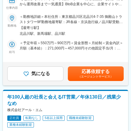
から運用改善まで一気通貫】BtoB企業を中心に、企業サイトやデ
仕事内容
ジタルコミュニケーション全体のあるべき姿を描き、事業成長へ
繋げる上流コンサルティングポジションです。
＜勤務地詳細＞本社住所：東京都品川区北品川4-7-35 御殿山トラ
■企業概要
ストタワー9F勤務地最寄駅：JR各線・京浜急行線／品川駅受動喫
BtoB企業に特化したデジタルコミュニケーション支援会社です。
勤務地
煙対策：屋内全面禁煙変更の範囲：会社の定める事業所（リモー
【最寄り駅】
戦略・クリエイティブ・テクノロジーを掛け合わせ、企業サイト
トワーク含む）
北品川駅、新馬場駅、品川駅
構築からSEO、AIO、SNS活用、アクセス解析まで幅広く支援し
ています。
＜予定年収＞550万円～900万円＜賃金形態＞月給制＜賃金内訳＞
■採用背景
月額（基本給）：271,000円～457,000円その他固定手当/月：
企業サイトに求められる役割が高度化し、グローバルサイト統合
給与
3,000円固定残業手当/月：96,000円～160,000円（固定残業時間
や顧客体験向上など戦略領域の相談が増加しています。引き合い
45時間0分/月）超過した時間外労働の残業手当は追加支給＜月給
拡大に伴い、上流工程を担うコンサルタントを増員募集します。
＞370,000円～620,000円（一律手当を含む）＜昇給有無＞有＜残
■業務内容
業手当＞有＜給与補足＞・ご経験に応じて最終的な年収を決定い
応募依頼する
BtoB企業が抱えるブランド認知向上や顧客接点強化、情報発信最
気になる
たします。・その他固定手当詳細：リモート手当（一律3,000円）
（エージェントサービス）
適化などの課題に対し、Webサイトを軸とした戦略立案から実行
賃金はあくまでも目安の金額であり、選考を通じて上下する可能
支援まで一貫して伴走します。
性があります。月給(月額)は固定手当を含めた表記です。
・クライアントヒアリング
・課題整理、要件整理
年100人超の社長と会えるIT営業／年休130日／残業少
・現状分析、競合分析
なめ
・Web戦略立案、企画提案
・サイト構想、要件定義
株式会社アール・エム
・提案書、企画書作成
正社員
転勤なし
5名以上採用
職種未経験歓迎
・プロジェクトマネジメント
業種未経験歓迎
・公開後の改善提案、運用支援
■組織構成