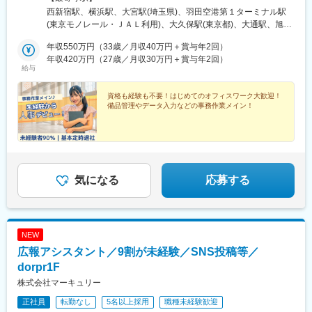
市電)、那覇空港駅(鉄道)、県庁前駅(沖縄県)、おもろまち駅、都庁
の就職・転職も応援します！生活スタイルが変わって、勤務エリ
西新宿駅、横浜駅、大宮駅(埼玉県)、羽田空港第１ターミナル駅
前駅、神奈川駅、羽田空港第１・第２ターミナル駅(京急)、新大久
アを変えたいという相談も可能です！■北海道・東北：北海道・青
(東京モノレール・ＪＡＬ利用)、大久保駅(東京都)、大通駅、旭川
保駅、さっぽろ駅、広瀬通駅、宇都宮駅東口駅、金沢駅、市役所
森・岩手・秋田・宮城・山形・福島■北関東：茨城・群馬・栃木■
駅、勾当台公園駅、郡山駅(福島県)、水戸駅、高崎駅、宇都宮駅、
前駅(長野県)、桜橋駅(富山県)、東梅田駅、なんば駅(地下鉄)、岡
南関東：東京・神奈川・埼玉・千葉■中部：岐阜・愛知・静岡・石
年収550万円（33歳／月収40万円＋賞与年2回）
亀島駅、新浜松駅、新潟駅、新静岡駅、三島広小路駅、北鉄金沢
山駅前駅、市役所前駅(愛媛県)、片原町駅(香川県)、熊本城・市役
川・新潟・長野・富山・福井・三重■近畿：滋賀・大阪・兵庫・奈
年収420万円（27歳／月収30万円＋賞与年2回）
駅、長野駅、電気ビル前駅、福井駅、北新地駅、姫路駅、なんば
所前駅、新宿御苑前駅、要町駅、京王八王子駅、立川南駅、平沼
給与
良・和歌山■中国・四国：鳥取・島根・岡山・広島・山口・徳島・
駅(南海線)、広島駅、岡山駅、米子駅、松山市駅、高松築港駅、天
橋駅、海老名駅(相鉄・小田急)、葭川公園駅、野田市駅、市川駅、
香川・愛媛■九州：福岡・長崎・大分・熊本・宮崎・鹿児島・沖縄
神南駅、眉山ロープウェイ山麓駅、浦添前田駅、通町筋駅、宮崎
工機前駅、中央前橋駅、西桐生駅、函館駅前駅、仙台駅(地下鉄)、
資格も経験も不要！はじめてのオフィスワーク大歓迎！
駅、渋谷駅、新宿駅、新宿三丁目駅、池袋駅、吉祥寺駅、町田
曽根田駅、近鉄名古屋駅、大須観音駅、新豊橋駅、豊川稲荷駅、
備品管理やデータ入力などの事務作業メイン！
駅、八王子駅、立川駅、新横浜駅、川崎駅、座間駅、相模原駅、
第一通り駅、新西金沢駅、西松本駅、新魚津駅、あすなろう四日
藤沢駅、海老名駅(相模線)、浦和駅、さいたま新都心駅、川口駅、
市駅、上栄町駅、大阪梅田駅(阪神線)、大阪梅田駅(阪急線)、小路
上尾駅、新座駅、熊谷駅、春日部駅、千葉中央駅、千葉みなと
駅、浅香駅、神戸駅(兵庫県)、三宮駅(神戸新交通)、西宮駅、山陽
駅、柏駅、松戸駅、愛宕駅(千葉県)、国府台駅、つくば駅、勝田
姫路駅、八木西口駅、田中口駅、三本松口駅、電鉄出雲市駅、祇
駅、伊勢崎駅、前橋駅、世良田駅、桐生駅、栃木駅、小山駅、札
園駅(福岡県)、西鉄福岡駅、五島町駅、熊本駅前駅、鹿児島駅前
幌駅、函館駅、小樽駅、千歳駅(北海道)、青森駅、一ノ関駅、遠野
気になる
応募する
駅、谷山駅(指宿枕崎線)、美栄橋駅、新宿西口駅、反町駅、羽田空
駅、久慈駅、水沢駅、秋田駅、横手駅、あおば通駅、泉中央駅、
港第２ターミナル駅(東京モノレール・ＡＮＡ利用)、西武新宿駅、
古川駅、気仙沼駅、蔵王駅、山形駅、寒河江駅、酒田駅、福島駅
バスセンター前駅、青葉通一番町駅、日吉町駅、三島田町駅、七
(福島県)、いわき駅、会津若松駅、郡山富田駅、白河駅、名鉄名古
ツ屋駅、地鉄ビル前駅、福井駅(福井県)、大阪難波駅、猿猴橋町
屋駅、栄駅(愛知県)、豊橋駅、豊川駅、岡崎駅、安城駅、浜松駅、
駅、西川緑道公園駅、花畑町駅、東新宿駅、高島町駅、県庁前駅
NEW
静岡駅、沼津駅、富士駅、三島駅、裾野駅、御殿場駅、菊川駅(静
(千葉県)、市川真間駅、東宿郷駅、北１２条駅、松風町駅、仙台
岡県)、大場駅、西金沢駅、松任駅、野々市工大前駅、小松駅、亀
広報アシスタント／9割が未経験／SNS投稿等／
駅、電鉄富山駅、末広町駅(富山県)、大阪駅、高速神戸駅、三宮駅
田駅、白山駅(新潟県)、新津駅、燕三条駅、東三条駅、篠ノ井駅、
dorpr1F
(神戸市営)、阪神国道駅、畝傍駅、南堀端駅、二本木口駅、桜島桟
松本駅、上諏訪駅、富山駅、高岡駅、新高岡駅、魚津駅、福井城
橋通駅、上塩屋駅、旭橋駅
株式会社マーキュリー
址大名町駅、水居駅、丸岡駅、岐阜駅、高山駅、名鉄岐阜駅、大
垣駅、津駅、近鉄四日市駅、津新町駅、鈴鹿市駅、播磨駅、草津
正社員
転勤なし
5名以上採用
職種未経験歓迎