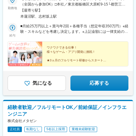
橋駅、南行橋駅、長崎駅(長崎県)、長崎駅前駅、大分駅、賀来駅、
（全国から参加OK）□本社／東京都板橋区大原町9-15└都営三田
西大分駅、熊本駅、南宮崎駅、都城駅、鹿児島駅、谷山駅(鹿児島
勤務地
線「本蓮沼駅」より徒歩4分└都営三田線「志村坂上駅」より徒歩
【最寄り駅】
市電)、那覇空港駅(鉄道)、県庁前駅(沖縄県)、おもろまち駅、都庁
9分【研修終了後】■東京23区を中心とした全国各地のプロジェク
本蓮沼駅、志村坂上駅
前駅、神奈川駅、羽田空港第１・第２ターミナル駅(京急)、新大久
ト先※勤務地は希望を考慮します。※転居を伴う転勤はありませ
保駅、さっぽろ駅、広瀬通駅、宇都宮駅東口駅、金沢駅、市役所
ん。※すべて徒歩10分以内の駅チカオフィスです。※フルリモー
■月給25万円以上＋賞与年2回＋各種手当（想定年収350万円）※経
前駅(長野県)、桜橋駅(富山県)、東梅田駅、なんば駅(地下鉄)、岡
ト・在宅勤務・リモートワークはプロジェクトによって異なりま
験・スキルなどを考慮し決定します。※上記金額には一律支給の住
山駅前駅、市役所前駅(愛媛県)、片原町駅(香川県)、熊本城・市役
給与
す。
宅手当2万円を含みます。※残業代は全額支給※試用期間6ヵ月あり
所前駅、新宿御苑前駅、要町駅、京王八王子駅、立川南駅、平沼
（期間中は月給23万円以上で、その他の待遇に変更なし）☆経験
橋駅、海老名駅(相鉄・小田急)、葭川公園駅、野田市駅、市川駅、
がある方は、現職・前職給与を考慮します。☆明確な評価制度あ
ワクワクできる仕事！
工機前駅、中央前橋駅、西桐生駅、函館駅前駅、仙台駅(地下鉄)、
様々なゲーム・アプリ開発に挑戦！
り。個人の頑張りに応じて評価します。【年収例】年収450万円
曽根田駅、近鉄名古屋駅、大須観音駅、新豊橋駅、豊川稲荷駅、
（経験2年入社）年収750万円（経験3年入社）年収950万円（経験
★3ヵ月のフルリモート研修からスタート！
第一通り駅、新西金沢駅、西松本駅、新魚津駅、あすなろう四日
5年入社）
★研修後は先輩と一緒に少しずつ成長！
市駅、上栄町駅、大阪梅田駅(阪神線)、大阪梅田駅(阪急線)、小路
★20代活躍中！手に職をつけられる！
駅、浅香駅、神戸駅(兵庫県)、三宮駅(神戸新交通)、西宮駅、山陽
★賞与年2回！頑張りはしっかり評価！
姫路駅、八木西口駅、田中口駅、三本松口駅、電鉄出雲市駅、祇
★プライベートも大切にできる働き方！
気になる
応募する
園駅(福岡県)、西鉄福岡駅、五島町駅、熊本駅前駅、鹿児島駅前
駅、谷山駅(指宿枕崎線)、美栄橋駅、新宿西口駅、反町駅、羽田空
港第２ターミナル駅(東京モノレール・ＡＮＡ利用)、西武新宿駅、
バスセンター前駅、青葉通一番町駅、日吉町駅、三島田町駅、七
ツ屋駅、地鉄ビル前駅、福井駅(福井県)、大阪難波駅、猿猴橋町
経験者歓迎／フルリモートOK／前給保証／インフラエ
駅、西川緑道公園駅、花畑町駅、東新宿駅、高島町駅、県庁前駅
ンジニア
(千葉県)、市川真間駅、東宿郷駅、北１２条駅、松風町駅、仙台
株式会社メタゼン
駅、電鉄富山駅、末広町駅(富山県)、大阪駅、高速神戸駅、三宮駅
(神戸市営)、阪神国道駅、畝傍駅、南堀端駅、二本木口駅、桜島桟
正社員
転勤なし
5名以上採用
業種未経験歓迎
橋通駅、上塩屋駅、旭橋駅