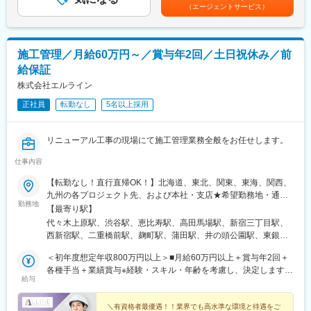
金額であり、選考を通じて上下する可能性があります。月給(月額)
（エージェントサービス）
・課題解決へ向けての企画／提案
は固定手当を含めた表記です。
◎大規模なデータ処理を経験できる
・要件定義、基本設計、ユーザーストーリー等の作成
数億レコード規模のデータを扱い、サービス本体、営業、マー
【変更の範囲：会社の定める業務】
ケ、アクセスログなど取得元の異なるデータの統合・加工を実現
するスケーラブルな基盤を構築する経験ができます。
施工管理／月給60万円～／賞与年2回／土日祝休み／前
■開発環境：
給保証
・開発言語（マークアップ含む）：JavaScript、HTML、SCSS、
変更の範囲：無
XML、Apex、VB、Python、GO、PHP、TypeScript、SQL
株式会社エルライン
・インフラ環境（実行環境）：Salesforce Commerce Cloud、
正社員
転勤なし
5名以上採用
Salesforce Platform、Node.js、AWS、GCP
・IDE/統合開発環境：VSCode
・ソースコード管理ツール：BitBucket、GitHub
リニューアル工事の現場にて施工管理業務全般をお任せします。
・その他ツール（案件による）：Microsoft365、Teams、
Notion、ScrapBox、Backlog、JIRA、Confluence、Slack、box
仕事内容
・PC端末（お好きなものを選択）：Windows、Mac
【転勤なし！直行直帰OK！】北海道、東北、関東、東海、関西、
九州の各プロジェクト先、および本社・支店★希望勤務地・通勤
■募集背景：
勤務地
時間を考慮します。★転勤なし・直行直帰OK★U・Iターン歓迎！
当部署はECサイト構築を中心に事業展開しており、現在国内だけ
【最寄り駅】
住宅手当あり▼プロジェクト先■北海道（北海道）■東北（宮城）
でなく海外展開を図る新規案件が増えているため、体制強化のた
代々木上原駅、渋谷駅、恵比寿駅、高田馬場駅、新宿三丁目駅、
■関東（東京、埼玉、千葉、神奈川など）■東海（愛知）■関西
めの募集です。上場を目指しており、社全体としても事業・組織
西新宿駅、二重橋前駅、麹町駅、蒲田駅、井の頭公園駅、東銀座
（大阪）■九州（福岡）▼本社東京都品川区東品川2-1-11 ハーバ
拡大を図っています。事業成長を共に楽しみ、組織の一員となっ
駅、日暮里駅(舎人ライナー)、都電雑司ケ谷駅、平井駅(東京都)、
ープレミアムビル5階▼支店・営業所■札幌営業所北海道札幌市白
＜初年度想定年収800万円以上＞■月給60万円以上＋賞与年2回＋
て牽引いただける方をお待ちしています。
船堀駅、押上駅、木場駅(東京都)、清澄白河駅、有楽町駅、豊洲
石区本通南3-2-8 島田ビル5階■東北支店宮城県仙台市泉区泉中央
各種手当＋業績賞与※経験・スキル・年齢を考慮し、決定します。
駅、南砂町駅、三田駅(東京都)、森下駅(東京都)、高輪台駅、新木
給与
1-13-4 泉エクセルビル３階■関西支店大阪府枚方市大字尊延寺
※上記の金額にはみなし残業代（月45時間分／16万9482円）を含
■働く環境：
場駅、北千住駅、大崎駅、国分寺駅、東京ビッグサイト駅、亀戸
2993-2■名古屋営業所愛知県名古屋市東区葵1-14-13アーク新栄ビ
みます。超過分は別途支給します。※前職給与保証について：年
・東北～関東圏の方であれば基本フルリモート勤務が可能です。
駅、テレコムセンター駅、六本木駅、田町駅(東京都)、白金高輪
ル10階■九州営業所福岡県福岡市中央区天神4-1-28天神リベラ703
齢、経験、能力、適性を考慮して、支給額を決定します。＜資格
＼有資格者最優遇！！業界でも高水準な環境と待遇をご
お客様先でのプロジェクト管理など一部発生する場合もあります
駅、高輪ゲートウェイ駅、神谷町駅、外苑前駅、国立駅、南新宿