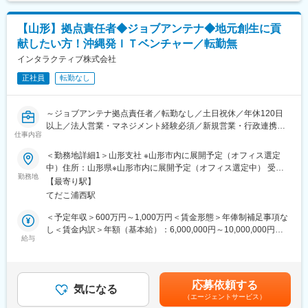
＜能力によってお願いする可能性がある業務＞
・月次資料／年次決算
【山形】拠点責任者◆ジョブアンテナ◆地元創生に貢
献したい方！沖縄発ＩＴベンチャー／転勤無
【新聞配布の管理について】
新聞配布スタッフが別途おりますのでどのスタッフがどこの地区
インタラクティブ株式会社
に何部配ったかという情報を管理いただきます。配布部数で新聞
正社員
転勤なし
配布スタッフの賃金が決まりますので配布料計算まで行っていた
だきます。
～ジョブアンテナ拠点責任者／転勤なし／土日祝休／年休120日
【力仕事について】
以上／法人営業・マネジメント経験必須／新規営業・行政連携・
事務作業だけではなく、納品されたチラシを作業場（新聞にチラ
仕事内容
組織立ち上げ／沖縄発インターネットベンチャー企業／福利厚生
シを折り込む作業）に運ぶ手伝いなど、若干の力仕事もありま
充実◎～
＜勤務地詳細1＞山形支社 ※山形市内に展開予定（オフィス選定
す。備品購入等で外出することもあり、その際は社用車を使用し
中）住所：山形県※山形市内に展開予定（オフィス選定中） 受動
ていただきます。
▼募集背景
勤務地
喫煙対策：敷地内喫煙可能場所あり＜勤務地詳細2＞本社住所：沖
【最寄り駅】
当社は2015年に沖縄にて地域特化型の求人マッチングサービスを
縄県宜野湾市大山3-11-32 受動喫煙対策：敷地内全面禁煙
■求人の魅力情報
てだこ浦西駅
スタートさせました。沖縄最大級の求人マッチングサービスとし
【産育休の取得実績について】
て成長した後、北海道、福岡、熊本、京都など全国でサービス拡
＜予定年収＞600万円～1,000万円＜賃金形態＞年俸制補足事項な
希望された方の取得率は100％です。
大を実施。
し＜賃金内訳＞年額（基本給）：6,000,000円～10,000,000円＜
【キャリアパスについて】
給与
月額＞500,000円～833,333円（12分割）＜昇給有無＞有＜残業手
営業職へのチャレンジ等部署異動も希望されれば通る可能性がご
2027年のIPO実現へ向けて、ローカル版のビジネスモデルとして
当＞有＜給与補足＞※経験・能力を考慮の上、当社規定により優遇
ざいます。
人材事業を確立させたいと考えております。
します。※昇給：年2回賃金はあくまでも目安の金額であり、選考
【評価制度】
この度は、東北エリア（山形）でのサービス拡大へ向けて牽引い
を通じて上下する可能性があります。月給(月額)は固定手当を含め
・基本的に毎年４月で基本給の昇給が行われます。
応募依頼する
ただける方を求めております。
気になる
た表記です。
・昨年度昇給実績：基本給の２％増
（エージェントサービス）