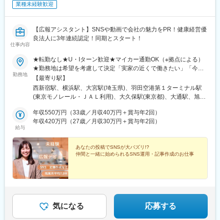
駅(滋賀県)、大津駅、南草津駅、彦根駅、長浜駅、西梅田駅、梅田
業種未経験歓迎
駅(地下鉄)、布施駅、堺市駅、ハーバーランド駅、三ノ宮駅、西宮
駅(ＪＲ線)、手柄駅、奈良駅、近鉄奈良駅、大和西大寺駅、大和八
木駅、和歌山駅、和歌山市駅、後藤駅、弓ケ浜駅、鳥取駅、松江
【広報アシスタント】SNSや動画で会社の魅力をPR！健康経営優
駅、出雲市駅、山口駅(山口県)、下関駅、徳島駅、佐古駅、阿南
良法人に3年連続認定！同期とスタート！
駅、高松駅(香川県)、丸亀駅、綾川駅、松山駅(愛媛県)、今治駅、
仕事内容
博多駅、天神駅、小倉駅(福岡県)、久留米駅、原田駅(福岡県)、行
★転勤なし★U・Iターン歓迎★マイカー通勤OK（※拠点による）
橋駅、南行橋駅、長崎駅(長崎県)、長崎駅前駅、大分駅、賀来駅、
★勤務地は希望を考慮して決定「実家の近くで働きたい」「今の
西大分駅、熊本駅、南宮崎駅、都城駅、鹿児島駅、谷山駅(鹿児島
勤務地
生活圏を変えたくない」そんな希望も相談OKです。地元に戻って
【最寄り駅】
市電)、那覇空港駅(鉄道)、県庁前駅(沖縄県)、おもろまち駅、都庁
の就職・転職も応援します！生活スタイルが変わって、勤務エリ
西新宿駅、横浜駅、大宮駅(埼玉県)、羽田空港第１ターミナル駅
前駅、神奈川駅、羽田空港第１・第２ターミナル駅(京急)、新大久
アを変えたいという相談も可能です！■北海道・東北：北海道・青
(東京モノレール・ＪＡＬ利用)、大久保駅(東京都)、大通駅、旭川
保駅、さっぽろ駅、広瀬通駅、宇都宮駅東口駅、金沢駅、市役所
森・岩手・秋田・宮城・山形・福島■北関東：茨城・群馬・栃木■
駅、勾当台公園駅、郡山駅(福島県)、水戸駅、高崎駅、宇都宮駅、
前駅(長野県)、桜橋駅(富山県)、東梅田駅、なんば駅(地下鉄)、岡
南関東：東京・神奈川・埼玉・千葉■中部：岐阜・愛知・静岡・石
年収550万円（33歳／月収40万円＋賞与年2回）
亀島駅、新浜松駅、新潟駅、新静岡駅、三島広小路駅、北鉄金沢
山駅前駅、市役所前駅(愛媛県)、片原町駅(香川県)、熊本城・市役
川・新潟・長野・富山・福井・三重■近畿：滋賀・大阪・兵庫・奈
年収420万円（27歳／月収30万円＋賞与年2回）
駅、長野駅、電気ビル前駅、福井駅、北新地駅、姫路駅、なんば
所前駅、新宿御苑前駅、要町駅、京王八王子駅、立川南駅、平沼
給与
良・和歌山■中国・四国：鳥取・島根・岡山・広島・山口・徳島・
駅(南海線)、広島駅、岡山駅、米子駅、松山市駅、高松築港駅、天
橋駅、海老名駅(相鉄・小田急)、葭川公園駅、野田市駅、市川駅、
香川・愛媛■九州：福岡・長崎・大分・熊本・宮崎・鹿児島・沖縄
神南駅、眉山ロープウェイ山麓駅、浦添前田駅、通町筋駅、宮崎
工機前駅、中央前橋駅、西桐生駅、函館駅前駅、仙台駅(地下鉄)、
あなたの投稿でSNSが大バズリ!?
駅、渋谷駅、新宿駅、新宿三丁目駅、池袋駅、吉祥寺駅、町田
曽根田駅、近鉄名古屋駅、大須観音駅、新豊橋駅、豊川稲荷駅、
仲間と一緒に始められるSNS運用・記事作成のお仕事
駅、八王子駅、立川駅、新横浜駅、川崎駅、座間駅、相模原駅、
第一通り駅、新西金沢駅、西松本駅、新魚津駅、あすなろう四日
藤沢駅、海老名駅(相模線)、浦和駅、さいたま新都心駅、川口駅、
市駅、上栄町駅、大阪梅田駅(阪神線)、大阪梅田駅(阪急線)、小路
上尾駅、新座駅、熊谷駅、春日部駅、千葉中央駅、千葉みなと
駅、浅香駅、神戸駅(兵庫県)、三宮駅(神戸新交通)、西宮駅、山陽
駅、柏駅、松戸駅、愛宕駅(千葉県)、国府台駅、つくば駅、勝田
姫路駅、八木西口駅、田中口駅、三本松口駅、電鉄出雲市駅、祇
駅、伊勢崎駅、前橋駅、世良田駅、桐生駅、栃木駅、小山駅、札
園駅(福岡県)、西鉄福岡駅、五島町駅、熊本駅前駅、鹿児島駅前
幌駅、函館駅、小樽駅、千歳駅(北海道)、青森駅、一ノ関駅、遠野
駅、谷山駅(指宿枕崎線)、美栄橋駅、新宿西口駅、反町駅、羽田空
気になる
応募する
駅、久慈駅、水沢駅、秋田駅、横手駅、あおば通駅、泉中央駅、
港第２ターミナル駅(東京モノレール・ＡＮＡ利用)、西武新宿駅、