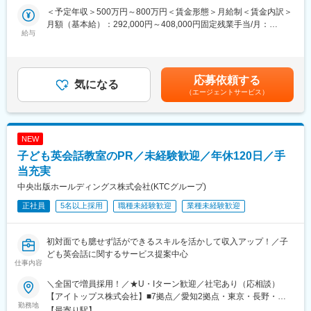
営)、伏屋駅、武蔵小杉駅、目黒駅、秋葉原駅、新橋駅、東京駅、
ルスをお任せいたします。
＜予定年収＞500万円～800万円＜賃金形態＞月給制＜賃金内訳＞
町田駅、綾瀬駅、大手町駅(東京都)、中野駅(東京都)、大門駅(東京
銀行員の育成や同行訪問を通じて中小企業への販売拡大を推進し
月額（基本給）：292,000円～408,000円固定残業手当/月：
都)、西日暮里駅、五反田駅、中目黒駅、泉岳寺駅、立川駅、小竹
ます。
給与
125,000円～175,000円（固定残業時間45時間0分/月）超過した時
向原駅、二子玉川駅、四ツ谷駅、あざみ野駅、湘南台駅、天王洲
巨大な組織である銀行を動かすダイナミックさがあり、地方銀行
間外労働の残業手当は追加支給＜月給＞417,000円～583,000円
アイル駅、日吉駅(神奈川県)、溝の口駅、藤沢本町駅、長津田駅、
が提案しやすくなるよう、企画的な視点も求められます。
（一律手当を含む）＜昇給有無＞有＜残業手当＞有＜給与補足＞※
登戸駅、戸塚駅、海老名駅(相模線)、大和駅(神奈川県)、菊名駅、
出張手当：1泊あたり3,000円支給いたします。賃金はあくまでも
大船駅、橋本駅(神奈川県)、上大岡駅、中央林間駅、センター南
応募依頼する
■業務詳細
気になる
目安の金額であり、選考を通じて上下する可能性があります。月
駅、川崎駅、幕張本郷駅、稲毛駅、千葉駅、新松戸駅、浦安駅(千
（エージェントサービス）
（1）金融機関向けOEMサービスの拡販
給(月額)は固定手当を含めた表記です。
葉県)、北習志野駅、京成船橋駅、京成津田沼駅、新浦安駅、新鎌
・金融機関との関係構築、提案活動
ケ谷駅、市川駅、舞浜駅、初石駅、南流山駅、本八幡駅(都営線)、
・銀行員との同行営業、販売支援
船橋駅、西船橋駅、久喜駅、川口駅、南越谷駅、天下茶屋駅、伏
見駅(愛知県)、栄駅(愛知県)、東梅田駅、阿倍野駅(阪堺線)、今宮
NEW
（2）パートナー企業とのアライアンス推進
戎駅、鶴橋駅、京橋駅(大阪府)、南方駅(大阪府)、金山駅(愛知
子ども英会話教室のPR／未経験歓迎／年休120日／手
・金融機関、HR SaaS企業等と連携した提案機会の創出
県)、国際センター駅、谷津駅、流山おおたかの森駅、藤沢駅、富
・販促施策の企画・実行
当充実
田駅(大阪府)、上牧駅(大阪府)、摂津富田駅、高槻駅、高槻市駅、
中央出版ホールディングス株式会社(KTCグループ)
天王寺駅、新今宮駅、本町駅、江坂駅、弁天町駅、西九条駅、千
（3）パートナー現場の成果最大化に向けた支援
里中央駅(北大阪急行)、茨木駅、三国ケ丘駅(大阪府)、南森町駅、
正社員
5名以上採用
職種未経験歓迎
業種未経験歓迎
・営業同行／共同提案による受注率向上支援
森ノ宮駅、枚方市駅、豊橋駅、刈谷駅、星ケ丘駅(愛知県)、ＪＲ難
・数値改善に向けた施策立案・実行
波駅、中百舌鳥駅、大阪駅、新大阪駅、北新地駅、大阪阿部野橋
・勉強会／セミナーの企画・実施
駅、博多駅、天神駅、福岡空港駅(鉄道)、天神南駅、千早駅、西１
初対面でも臆せず話ができるスキルを活かして収入アップ！／子
１丁目駅、札幌駅、西１８丁目駅、琴似駅(函館本線)、麻生駅、平
ども英会話に関するサービス提案中心
（4）中長期的な新規事業開発
和駅、仙台駅、泉中央駅、あおば通駅、長町南駅、勾当台公園
仕事内容
・将来的にスポーツチームが抱える収益課題（スポンサー依存）
駅、八戸駅、青森駅、盛岡駅、一ノ関駅、秋田駅、土崎駅、山形
の解決に向けた事業開発
＼全国で増員採用！／★U・Iターン歓迎／社宅あり（応相談）
駅、米沢駅、福島駅(福島県)、郡山駅(福島県)、さっぽろ駅、白石
【アイトップス株式会社】■7拠点／愛知2拠点・東京・長野・岐
駅(札幌市営)、新札幌駅、新千歳空港駅(鉄道)、北参道駅、青井
勤務地
■組織構成：約20名(20代～40代)
阜・三重・静岡■本社／東京都立川市錦町3-6-6【株式会社ティル
【最寄り駅】