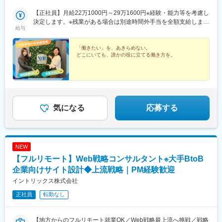
山駅(愛媛県)、スタジアムシティノース駅、西大橋駅、鷹野橋駅、
佐久郡高崎／群馬県高崎市宇都宮／栃木県宇都宮市水戸／茨城県
井野駅(群馬県)、宇都宮駅、水戸駅、神田駅(東京都)、新静岡駅、
仙台駅(地下鉄)、大阪梅田駅(阪急線)、淀屋橋駅、栄町駅(千葉
水戸市東京／東京都千代田区静岡／静岡県静岡市葵区名古屋／愛
【正社員】月給22万1000円～29万1600円※経験・能力等を考慮し
近鉄名古屋駅、新島々駅、旧居留地・大丸前駅、京都駅、奈良
県)、旧居留地・大丸前駅、西川緑道公園駅、加治屋町駅
知県名古屋市中村区岐阜／岐阜県高山市神戸／兵庫県神戸中央区
決定します。※残業がある場合は別途時間外手当を全額支給しま
駅、和歌山市駅、漕代駅、彦根駅、鳥取駅、松江しんじ湖温泉
給与
京都／京都府京都市下京区奈良／奈良県奈良市和歌山／和歌山県
す。★いきなり正社員が不安な方はパートから始めてもOKです
駅、柳川駅、紙屋町東駅、下関駅、松山市駅、佐古駅、瓦町駅、
和歌山市三重／三重県多気郡彦根／滋賀県彦根市鳥取／鳥取県鳥
♪【アルバイト・パート】時給1300円～1800円
天神駅、大分駅、佐賀駅、長崎駅前駅、通町筋駅、宮崎駅、鹿児
取市松江／島根県松江市岡山／岡山県岡山市北区広島／広島県広
「働きたい」を、あきらめない。
島中央駅前駅、てだこ浦西駅、高槻市駅、札幌駅、あおば通駅、
どこにいても、誰かの役に立てる働き方を。
島市中区下関／山口県下関市松山／愛媛県松山市徳島／徳島県徳
片原町駅(富山県)、宇都宮駅東口駅、淡路町駅、日吉町駅、名古屋
島市高松／香川県高松市福岡／福岡県福岡市中央区大分／大分県
駅、三宮・花時計前駅、七条駅、近鉄奈良駅、郵便局前駅、県庁
大分市佐賀／佐賀県佐賀市長崎／長崎県長崎市熊本／熊本県熊本
前駅(広島県)、西鉄福岡駅、五島町駅、水道町駅、鹿児島中央駅、
市中央区宮崎／宮崎県宮崎市鹿児島／鹿児島県鹿児島市名護／沖
大通駅、仙台駅(地下鉄)、坂下町駅、小川町駅(東京都)、静岡駅、
縄県名護市受動喫煙対策：有（屋内禁煙）
名鉄名古屋駅、貿易センター駅、西川緑道公園駅、紙屋町西駅、
市役所前駅(愛媛県)、天神南駅、長崎駅(長崎県)、熊本城・市役所
気になる
応募する
前駅、都通駅
NEW
【フルリモート】Web戦略コンサルタント※大手BtoB
企業向けサイト設計◆上流戦略｜PM経験歓迎
イントリックス株式会社
正社員
転勤なし
【地方からのフルリモート就業OK／Web戦略最上流へ挑戦／戦略