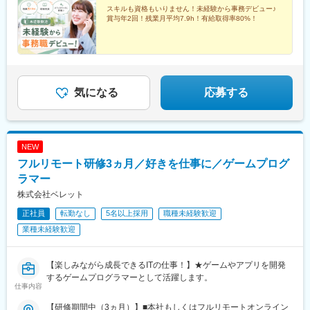
神南駅、眉山ロープウェイ山麓駅、浦添前田駅、通町筋駅、宮崎
工機前駅、中央前橋駅、西桐生駅、函館駅前駅、仙台駅(地下鉄)、
スキルも資格もいりません！未経験から事務デビュー♪
駅、渋谷駅、新宿駅、新宿三丁目駅、池袋駅、吉祥寺駅、町田
曽根田駅、近鉄名古屋駅、大須観音駅、新豊橋駅、豊川稲荷駅、
賞与年2回！残業月平均7.9h！有給取得率80%！
駅、八王子駅、立川駅、新横浜駅、川崎駅、座間駅、相模原駅、
第一通り駅、新西金沢駅、西松本駅、新魚津駅、あすなろう四日
藤沢駅、海老名駅(相模線)、浦和駅、さいたま新都心駅、川口駅、
市駅、上栄町駅、大阪梅田駅(阪神線)、大阪梅田駅(阪急線)、小路
上尾駅、新座駅、熊谷駅、春日部駅、千葉中央駅、千葉みなと
駅、浅香駅、神戸駅(兵庫県)、三宮駅(神戸新交通)、西宮駅、山陽
駅、柏駅、松戸駅、愛宕駅(千葉県)、国府台駅、つくば駅、勝田
姫路駅、八木西口駅、田中口駅、三本松口駅、電鉄出雲市駅、祇
駅、伊勢崎駅、前橋駅、世良田駅、桐生駅、栃木駅、小山駅、札
園駅(福岡県)、西鉄福岡駅、五島町駅、熊本駅前駅、鹿児島駅前
幌駅、函館駅、小樽駅、千歳駅(北海道)、青森駅、一ノ関駅、遠野
駅、谷山駅(指宿枕崎線)、美栄橋駅、新宿西口駅、反町駅、羽田空
気になる
応募する
駅、久慈駅、水沢駅、秋田駅、横手駅、あおば通駅、泉中央駅、
港第２ターミナル駅(東京モノレール・ＡＮＡ利用)、西武新宿駅、
古川駅、気仙沼駅、蔵王駅、山形駅、寒河江駅、酒田駅、福島駅
バスセンター前駅、青葉通一番町駅、日吉町駅、三島田町駅、七
(福島県)、いわき駅、会津若松駅、郡山富田駅、白河駅、名鉄名古
ツ屋駅、地鉄ビル前駅、福井駅(福井県)、大阪難波駅、猿猴橋町
屋駅、栄駅(愛知県)、豊橋駅、豊川駅、岡崎駅、安城駅、浜松駅、
駅、西川緑道公園駅、花畑町駅、東新宿駅、高島町駅、県庁前駅
NEW
静岡駅、沼津駅、富士駅、三島駅、裾野駅、御殿場駅、菊川駅(静
(千葉県)、市川真間駅、東宿郷駅、北１２条駅、松風町駅、仙台
岡県)、大場駅、西金沢駅、松任駅、野々市工大前駅、小松駅、亀
フルリモート研修3ヵ月／好きを仕事に／ゲームプログ
駅、電鉄富山駅、末広町駅(富山県)、大阪駅、高速神戸駅、三宮駅
田駅、白山駅(新潟県)、新津駅、燕三条駅、東三条駅、篠ノ井駅、
(神戸市営)、阪神国道駅、畝傍駅、南堀端駅、二本木口駅、桜島桟
ラマー
松本駅、上諏訪駅、富山駅、高岡駅、新高岡駅、魚津駅、福井城
橋通駅、上塩屋駅、旭橋駅
株式会社ベレット
址大名町駅、水居駅、丸岡駅、岐阜駅、高山駅、名鉄岐阜駅、大
垣駅、津駅、近鉄四日市駅、津新町駅、鈴鹿市駅、播磨駅、草津
正社員
転勤なし
5名以上採用
職種未経験歓迎
駅(滋賀県)、大津駅、南草津駅、彦根駅、長浜駅、西梅田駅、梅田
業種未経験歓迎
駅(地下鉄)、布施駅、堺市駅、ハーバーランド駅、三ノ宮駅、西宮
駅(ＪＲ線)、手柄駅、奈良駅、近鉄奈良駅、大和西大寺駅、大和八
木駅、和歌山駅、和歌山市駅、後藤駅、弓ケ浜駅、鳥取駅、松江
【楽しみながら成長できるITの仕事！】★ゲームやアプリを開発
駅、出雲市駅、山口駅(山口県)、下関駅、徳島駅、佐古駅、阿南
するゲームプログラマーとして活躍します。
駅、高松駅(香川県)、丸亀駅、綾川駅、松山駅(愛媛県)、今治駅、
仕事内容
博多駅、天神駅、小倉駅(福岡県)、久留米駅、原田駅(福岡県)、行
【研修期間中（3ヵ月）】■本社もしくはフルリモートオンライン