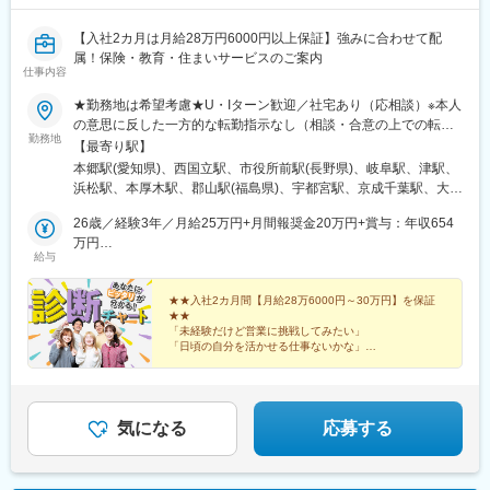
【入社2カ月は月給28万円6000円以上保証】強みに合わせて配
属！保険・教育・住まいサービスのご案内
仕事内容
★勤務地は希望考慮★U・Iターン歓迎／社宅あり（応相談）※本人
の意思に反した一方的な転勤指示なし（相談・合意の上での転勤
勤務地
の可能性あり）※希望があればエリア外へ転勤可▼北海道・東北北
【最寄り駅】
海道札幌市青森県青森市宮城県仙台市山形県山形市福島県郡山市
本郷駅(愛知県)、西国立駅、市役所前駅(長野県)、岐阜駅、津駅、
岩手県盛岡市▼関東東京都八王子市、立川市、北区神奈川県横浜
浜松駅、本厚木駅、郡山駅(福島県)、宇都宮駅、京成千葉駅、大宮
市、厚木市埼玉県さいたま市千葉県千葉市、柏市、船橋市栃木県
駅(埼玉県)、長岡駅、水戸駅、平沼橋駅、熊谷駅、新静岡駅、五条
宇都宮市群馬県高崎市、前橋市茨城県水戸市、土浦市▼東海愛知
26歳／経験3年／月給25万円+月間報奨金20万円+賞与：年収654
駅(京都市営)、西中島南方駅、和歌山市駅、金沢駅、栗林公園北口
県一宮市、名古屋市静岡県静岡市、浜松市岐阜県岐阜市三重県津
万円
駅、県庁前駅(富山県)、天王寺駅、博多駅、大分駅、水道町駅、都
給与
市▼近畿大阪府大阪市、堺市、吹田市京都府京都市兵庫県神戸
32歳／経験7年／月給27万円+月間報奨金33万円+賞与：年収810
通駅、新山口駅、美栄橋駅、手柄駅、舟入町駅、柳川駅、松山市
市、姫路市和歌山県和歌山市▼北陸新潟県新潟市、長岡市石川県
万円
駅、中央区役所前駅、青森駅、上盛岡駅、北四番丁駅、山形駅、
金沢市富山県富山市長野県長野市、松本市福井県福井市▼中国・
★★入社2カ月間【月給28万6000円～30万円】を保証
中島公園駅、泉中央駅、東宿郷駅、高崎駅、稲毛駅、王子駅、八
★★
四国愛媛県松山市岡山県岡山市広島県広島市山口県山口市香川県
王子駅、三ツ沢下町駅、関屋駅(新潟県)、静岡駅、上社駅、桂駅、
「未経験だけど営業に挑戦してみたい」
高松市▼九州・沖縄熊本県熊本市鹿児島県鹿児島市長崎県長崎市
堺市駅、中央市場前駅、大元駅、松島二丁目駅、佐伯区役所前
「日頃の自分を活かせる仕事ないかな」
福岡県福岡市大分県大分市沖縄県那覇市※各グループ会社への在籍
…そんなあなたは、必ずCHECK！
駅、東比恵駅、二中通駅、琴似駅(札幌市営)、八乙女駅、土浦駅、
自分のコミュニケーションタイプに合ったお仕事をご紹
出向となります。別項「出向先企業」欄をご参照ください※受動喫
京王八王子駅、関内駅、京成船橋駅、北浦和駅、西泉駅、新潟
介します！
煙防止対策済
駅、南富山駅、越前新保駅、松本駅、藤が丘駅(愛知県)、尾張一宮
駅、春日町駅、江坂駅、三国ケ丘駅(大阪府)、新神戸駅、大雲寺前
気になる
応募する
駅、比治山橋駅、大手町駅(愛媛県)、唐人町駅、スタジアムシティ
サウス駅、水前寺駅、北大宮駅、柏駅、新横浜駅、第一通り駅、
心斎橋駅、岡山駅前駅、市役所前駅(広島県)、広瀬通駅、前橋駅、