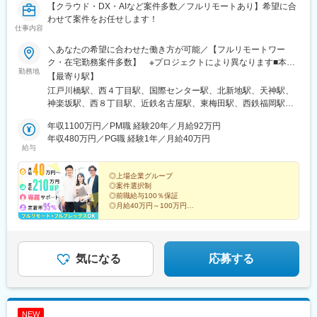
【クラウド・DX・AIなど案件多数／フルリモートあり】希望に合
わせて案件をお任せします！
仕事内容
＼あなたの希望に合わせた働き方が可能／【フルリモートワー
ク・在宅勤務案件多数】 ※プロジェクトにより異なります■本
勤務地
社：東京都新宿区山吹町346ー6 KAGURAZAKA VIGAS 5F┗「江
【最寄り駅】
戸川橋駅」から徒歩3分／「神楽坂駅」から徒歩8分■北海道支
江戸川橋駅、西４丁目駅、国際センター駅、北新地駅、天神駅、
店：北海道札幌市中央区南2条西五丁目31-1 RMBld. アクセス：
神楽坂駅、西８丁目駅、近鉄名古屋駅、東梅田駅、西鉄福岡駅、
「大通駅」から徒歩3分■愛知支店：愛知県名古屋市中村区名駅3-
狸小路駅、名古屋駅、大阪梅田駅(阪神線)、中洲川端駅
4-10 アルティメイト名駅1st アクセス：「国際センター駅」から
年収1100万円／PM職 経験20年／月給92万円
徒歩3分／「名古屋駅」から徒歩7分■大阪支店：大阪府大阪市北
年収480万円／PG職 経験1年／月給40万円
給与
区梅田1-1-3 大阪駅前第3ビル アクセス：「北新地駅」から徒歩
2分／「梅田駅」から徒歩5分■福岡支店：福岡県福岡市中央区天
神4-6-28 いちご天神ノースビル アクセス：「天神駅」から徒歩
◎上場企業グループ
◎案件選択制
6分／「西鉄福岡（天神）駅」から徒歩8分※転居を伴う転勤なし※
◎前職給与100％保証
オフィス敷地内全面禁煙※今回募集しているプロジェクトは47都
◎月給40万円～100万円
道府県すべてで勤務可能です
◎月平均残業8時間
◎フルリモート・フルフレックス案件あり
◎在宅手当や個人の資産形成も支援
～数字でわかる環境と実績。ここで人生を見据えた選択
気になる
応募する
を～
NEW