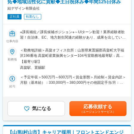
拓◆地域活性化に貢献◆土日祝休み◆年間125日休み
と成長を正当に評価する報酬・評価制度の再構築。社員が「挑戦
することにメリットを感じる」仕組みを作ります。
結デザイン有限会社
◇次世代リーダー育成と教育体制の確立
正社員
転勤なし
自治体ビジネス特有の専門性と、民間企業としてのスピード感を
兼ね備えた人材を育てるための、実践的な研修・育成プログラム
を体系化します。
※課長補佐／課長候補ポジション※～UIターン歓迎！業界経験者歓
◇人事・労務マネジメントの高度化
迎！自治体、EC、地方創生関連の経験があり、成果を出している
データに基づいた組織分析（採用コスト・定着率・エンゲージメ
仕事内容
方歓迎／地域に直接貢献／経営に近い経験も積める機会／ふるさ
ントスコア等）を行い、経営陣に対して人事の側面から改善提案
と納税業務の支援／「人と地域をつなぐ」をコンセプトに地域密
＜勤務地詳細＞高畠オフィス住所：山形県東置賜郡高畠町大字福
を行います。
着型の企業～
沢196番地 高畠町産業振興センター104号室勤務地最寄駅：高畠
勤務地
駅受動喫煙対策：屋内全面禁煙変更の範囲：無
■当ポジションの魅力：
【最寄り駅】
■採用背景：
◎「地方創生を人で加速させる」実感
高畠駅、置賜駅
全国の自治体様のふるさと納税に関する業務を一括サポートして
自身が採用し、仕組みを整えた組織が、全国の自治体の課題を解
いる当社は、年々拡大傾向であり、今回増員採用することで組織
＜予定年収＞500万円～600万円＜賃金形態＞月給制＜賃金内訳＞
決していく。その全ての基盤を自分が創ったという圧倒的な自負
体制の強化、及び事業拡大を考えています。地域貢献が当社のミ
月額（基本給）：330,000円～380,000円その他固定手当/月：
を得られます。
ッションであり、業務遂行する中で実感しやすい環境だと思いま
給与
30,000円～50,000円＜月給＞360,000円～430,000円＜昇給有無
◎経営直結の組織づくり
すので、そのようなご志向性の方はぜひご応募を検討ください。
＞有＜残業手当＞有＜給与補足＞■給与：ふるさと納税業務経験者
既にある制度を守るのではなく、経営陣と共に「理想の会社」を
や自治体の企画、地方創生、産業、広報等の業務経験者は優遇■賞
ゼロから描ける、裁量の大きいフェーズです。
■業務概要：
与：年2回（前年度実績：3ヶ月）※決算賞与は業績による（前年
応募依頼する
私たちのミッションは、受託している自治体様への寄附を増や
気になる
度支給実績あり）※賞与は試用期間終了後、所定の査定期間に在籍
変更の範囲：会社の定める業務
（エージェントサービス）
し、地場産業の活性化に繋げること。それを実現するためには、
している方が対象賃金はあくまでも目安の金額であり、選考を通
寄附への返礼品をご提供いただく事業者様の協力が欠かせませ
じて上下する可能性があります。月給(月額)は固定手当を含めた表
ん。
記です。
そのための信頼関係づくりや、返礼品の魅力をアピールする取り
【山形/村山市】キャリア採用｜フロントエンドエンジ