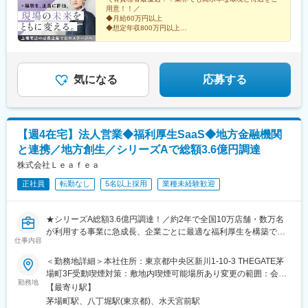
ル10階■九州営業所福岡県福岡市中央区天神4-1-28天神リベラ703
齢、経験、能力、適性を考慮して、支給額を決定します。＜資格
◇チームビルディング・メンバー育成・組織強化
駅、高輪ゲートウェイ駅、神谷町駅、外苑前駅、国立駅、南新宿
用意！！／
保有者の年収例＞1100万円／１級建築施工管理技士1100万円／１
◇データとユーザーインサイトに基づく意思決定と改善
駅、初台駅、千駄ケ谷駅、曙橋駅、国立競技場駅、四谷三丁目
◆月給60万円以上
級建築士
駅、西荻窪駅、富士見ケ丘駅、荻窪駅、神保町駅、淡路町駅、市
◆想定年収800万円以上
■技術スタック（一例）：
◆年間休日120日／完全週休2日制（土日祝）
ケ谷駅、九段下駅、上野御徒町駅、昭和島駅、池上駅、糀谷駅、
◆残業は月20h以内
◇要件定義・仕様設計などの上流工程から、開発・運用まで一貫
八丁堀駅(東京都)、日本橋駅(東京都)、築地市場駅、水天宮前駅、
◆元請け案件豊富
して担当
新富町駅(東京都)、勝どき駅、京橋駅(東京都)、新中野駅、京王八
◆明確な評価制度で着実に昇給
◇ビジネスサイド・PdM・デザイナーと連携し、機能要件を具体
王子駅、武蔵五日市駅、西台駅、本蓮沼駅、大森海岸駅、青物横
気になる
応募する
化
丁駅、武蔵境駅、三鷹駅、吉祥寺駅、本郷三丁目駅、湯島駅、飯
◇言語・フレームワーク：TypeScript（React／Next.js）、
田橋駅、鬼子母神前駅、向原駅(東京都)、池袋駅、志茂駅、両国
PHP（Laravel）
駅、錦糸町駅、池尻大橋駅、高松駅(東京都)、東武練馬駅、新横浜
◇インフラ：AWS（EC2、ECS、RDS、S3、Lambda など）、
駅、横浜駅、桜木町駅、二俣新町駅、松戸新田駅、松飛台駅、ス
【週4在宅】法人営業◆福利厚生SaaS◆地方金融機関
Docker、Terraform
ポーツセンター駅、みつわ台駅、蘇我駅、海浜幕張駅、前原駅、
と連携／地方創生／シリーズAで総額3.6億円調達
◇開発プロセス：CI／CD、アジャイル開発
船橋日大前駅、柏駅、柏の葉キャンパス駅、新千葉駅、京成稲毛
駅、新八柱駅、大宮駅(埼玉県)、南浦和駅、さいたま新都心駅、北
株式会社Ｌｅａｆｅａ
浦和駅、浦和駅、和光市駅、川口元郷駅、西川口駅、東川口駅、
正社員
転勤なし
5名以上採用
業種未経験歓迎
変更の範囲：会社の定める業務
朝霞駅、新越谷駅、川越駅、蕨駅、志木駅、所沢駅、草加駅、上
尾駅、大阪難波駅、淀屋橋駅、渡辺橋駅、沢ノ町駅、我孫子町
駅、平林駅(大阪府)、中ふ頭駅、ポートタウン東駅、トレードセン
★シリーズA総額3.6億円調達！／約2年で全国10万店舗・数万名
ター前駅、西大橋駅、肥後橋駅、阿波座駅、北浜駅(大阪府)、なん
が利用する事業に急成長、企業ごとに最適な福利厚生を構築でき
ば駅(南海線)、天満橋駅、長堀橋駅、谷町六丁目駅、大阪ビジネス
仕事内容
るOEM型SaaS
パーク駅、心斎橋駅、松屋町駅、堺筋本町駅、門真南駅、横堤
★全国の地方金融機関と連携し、地方活性化を推進
＜勤務地詳細＞本社住所：東京都中央区新川1-10-3 THEGATE茅
駅、矢田駅(大阪府)、東部市場前駅、今川駅(大阪府)、出戸駅、中
★Forbes JAPAN「時代を担う新星たち 2026年注目の日本発スタ
場町3F受動喫煙対策：敷地内喫煙可能場所あり変更の範囲：会社
津駅(大阪府・阪急線)、なにわ橋駅、天満駅、中津駅(地下鉄)、中
ートアップ100選」に選出
勤務地
の定める事業所（リモートワーク含む）
崎町駅、扇町駅(大阪府)、西梅田駅、大阪梅田駅(阪神線)、中村公
【最寄り駅】
園駅、矢場町駅、いりなか駅、瑞穂区役所駅、日比野駅(名古屋市
茅場町駅、八丁堀駅(東京都)、水天宮前駅
数億円の資金調達を経た成長フェーズにおいて、パートナーセー