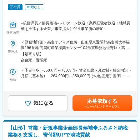
■配属部署情報：
正社員
転勤なし
・情報ソリューション部（5名）
管理職として、社内のアドバイザー的役割を担い、業務のシステ
ム化やインフラ整備を進めていただきます。組織全体の生産性向
※統括課長／部長候補※～UIターン歓迎！業界経験者歓迎！地域貢
上を目指し、全国の支所運営を支援するための体制を整えていた
献を推進する企業／事業拡大に伴う事業所の増加～
だける方を求めています。
仕事内容
■採用の背景：
＜勤務地詳細＞高畠オフィス住所：山形県東置賜郡高畠町大字福
■働き方および福利厚生：
当社は全国の自治体様のふるさと納税業務を総合的にサポートし
沢196番地 高畠町産業振興センター104号室勤務地最寄駅：高畠
◇残業について
ており、事業は年々成長を遂げています。組織体制の強化とさら
勤務地
駅受動喫煙対策：屋内全面禁煙変更の範囲：無
ふるさと納税の特性上、11月から1月は繁忙期となり、残業や休
【最寄り駅】
なる事業拡大を目指し、この度、リーダーシップを発揮し組織を
日出勤が増える場合があります。現在、業務効率化を進め、残業
高畠駅、置賜駅
牽引していただける経験豊富なリーダーを増員することにいたし
の削減に取り組んでいます。
ました。地域貢献をミッションとする当社で、その意義を実感し
＜予定年収＞650万円～750万円＜賃金形態＞月給制＜賃金内訳＞
◇本社研修（本社勤務以外の場合）
ながらチームを導いていただける方をお待ちしています。
月額（基本給）：284,000円～350,000円その他固定手当/月：
1ヶ月程度、島原本社での研修があり、その期間中は社宅を利用い
給与
150,000円＜月給＞434,000円～500,000円＜昇給有無＞有＜残業
ただけます。
■業務の概要：
手当＞有＜給与補足＞■給与：民間企業でのふるさと納税に関する
◇充実した福利厚生
私たちの使命は、委託を受けた自治体様への寄附を増やし、地域
マネジメント・リーダー経験（1年以上優遇）、自治体でふるさと
服装や髪色の自由、書籍購入リクエスト制度、1時間単位での有給
の産業を活性化することです。この目標を達成するためには、地
納税や地方創生業務で主担当の経験がある方は優遇■賞与：年2回
取得が可能です。
応募依頼する
域の事業者様との緊密な協力関係が不可欠です。あなたには、こ
気になる
（前年度実績：3ヶ月）※決算賞与は業績による（前年度支給実績
（エージェントサービス）
うした事業者様との信頼関係を構築し、返礼品の魅力を効果的に
あり）※賞与は試用期間終了後、所定の査定期間に在籍している方
変更の範囲：会社の定める業務
アピールする役割を担っていただきます。リーダーとして各拠点
が対象賃金はあくまでも目安の金額であり、選考を通じて上下す
のメンバーを指導し、事業推進に向けた戦略を立案・実行してい
る可能性があります。月給(月額)は固定手当を含めた表記です。
ただくことを期待しています。
【山形】営業・新規事業企画部長候補◆ふるさと納税
業務を支援し、寄付額UPで地域貢献
■具体的な業務内容：