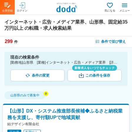
会員登録
ログイン
気になる
メニュー
インターネット・広告・メディア業界、山形県、固定給35
万円以上
の転職・求人検索結果
299
条件で並び替え
件
現在の検索条件
[勤務地]山形県 [業種]インターネット・広告・メディア業界 [詳細条件](待遇・福利厚生)固定給35万円以上
新着求人をいつでもチェック
条件の変更
この条件を保存
山形県
のみで募集中
【山形】DX・システム推進部長候補◆ふるさと納税業
務を支援し、寄付額UPで地域貢献
結デザイン有限会社