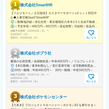
株式会社SmartHR
【フルリモート／土日祝休】カスタマーサポート※チャット対応中
心◆人事労務SaaS”SmartHR"
＜勤務地詳細＞本社住所：東京都港区六本木3-2-1 住友不動産六本木グランドタワー勤務地最寄駅：東京メトロ南北線／六本木一丁目駅受動喫煙対策：屋内全面禁煙変更の範囲：会社の定める事業所（リモートワーク含む）
＜予定年収＞406万円～602万円＜賃金形態＞月給制＜賃金内訳＞月額（基本給）：212,480円～315,200円その他固定手当/月：5,000円固定残業手当/月：77,520円～114,800円（固定残業時間45時間0分/月）超過した時間外労働の残業手当は追加支給＜月給＞295,000円～435,000円（一律手当を含む）＜昇給有無＞有＜残業手当＞有賃金はあくまでも目安の金額であり、選考を通じて上下する可能性があります。月給(月額)は固定手当を含めた表記です。
掲載予定期間：
2026/6/29（月）
〜
2026/9/27（日）
気になる
更新日：
2026/6/29（月）
株式会社ポプラ社
書籍の企画営業／未経験歓迎／年収400万円～／フルフレックス
【本社勤務／基本転勤なし／直行直帰可能・在宅勤務制度あり】東京都品川区西五反田3丁目5番8号 JR目黒MARCビル12階（都営浅草線・JR山手線「五反田駅」より徒歩10分）※宿泊を伴う出張が発生する場合があります
20代一般職：年収400万円～ 30代一般職：年収500万円～
掲載予定期間：
2026/7/16（木）
〜
2026/9/16（水）
気になる
更新日：
2026/7/16（木）
株式会社ポケモンセンター
【六本木】プロジェクトマネージャー＜ポケモンECを牽引する＞