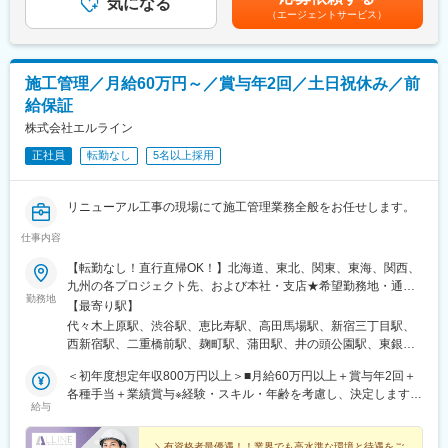
戦略立案から実行までをリードできる方に、このステージを楽し
気になる
昇給：年1回（10月）※能力により随時昇給あり■賞与：年2回（6
ーの変更整理を主導
（エージェントサービス）
みながら取り組んでいただきたいと考えています。
月または7月、12月）※会社業績および個人評価により支給賃金は
・結果、サービス稼働中における難易度の高い切り替えを無事に
あくまでも目安の金額であり、選考を通じて上下する可能性があ
完遂
■採用背景：
ります。月給(月額)は固定手当を含めた表記です。
事業成長に合わせ、開発組織の拡大とプロダクト戦略の強化が急
■働き方
施工管理／月給60万円～／賞与年2回／土日祝休み／前
務となっており、この変革をリードできるプロダクト開発責任者
・兼業（副業）OK
給保証
を求めています。
・土日や祝日にプラスして、個人で設定できる「フレキシブル休
株式会社エルライン
日」があります（2024年度は14日間。日数は年度によって前後し
現在の開発組織は拡大期にあり、以下の課題があります。
ます）
正社員
転勤なし
5名以上採用
・組織拡大に伴うチームビルディング
・妊娠から復職後、子供の小学校卒業まで柔軟に使える「出産育
・表面的な要件だけでなく、根本的課題解決志向によるプロダク
児休暇」や時短勤務の選択等、育児と仕事の両立支援をする制度
ト価値最大化
があります。また、産前産後休暇、育児休職は法に則った取得が
リニューアル工事の現場にて施工管理業務全般をお任せします。
可能です
■業務概要：
仕事内容
自社SaaSプロダクトの開発責任者として、プロダクト戦略の策
変更の範囲：無
【転勤なし！直行直帰OK！】北海道、東北、関東、東海、関西、
定・実行、開発組織のマネジメント・チームビルディングを統括
九州の各プロジェクト先、および本社・支店★希望勤務地・通勤
していただきます。
勤務地
時間を考慮します。★転勤なし・直行直帰OK★U・Iターン歓迎！
【最寄り駅】
住宅手当あり▼プロジェクト先■北海道（北海道）■東北（宮城）
■業務詳細：
代々木上原駅、渋谷駅、恵比寿駅、高田馬場駅、新宿三丁目駅、
■関東（東京、埼玉、千葉、神奈川など）■東海（愛知）■関西
◇プロダクト戦略・ロードマップ策定および実行
西新宿駅、二重橋前駅、麹町駅、蒲田駅、井の頭公園駅、東銀座
（大阪）■九州（福岡）▼本社東京都品川区東品川2-1-11 ハーバ
◇技術と事業の橋渡し役として、課題解決型のプロダクト開発を
駅、日暮里駅(舎人ライナー)、都電雑司ケ谷駅、平井駅(東京都)、
ープレミアムビル5階▼支店・営業所■札幌営業所北海道札幌市白
＜初年度想定年収800万円以上＞■月給60万円以上＋賞与年2回＋
推進
船堀駅、押上駅、木場駅(東京都)、清澄白河駅、有楽町駅、豊洲
石区本通南3-2-8 島田ビル5階■東北支店宮城県仙台市泉区泉中央
各種手当＋業績賞与※経験・スキル・年齢を考慮し、決定します。
◇自社SaaSプロダクトの品質、スケジュール、コスト管理
駅、南砂町駅、三田駅(東京都)、森下駅(東京都)、高輪台駅、新木
給与
1-13-4 泉エクセルビル３階■関西支店大阪府枚方市大字尊延寺
※上記の金額にはみなし残業代（月45時間分／16万9482円）を含
◇アジャイル開発の推進とプロセス改善
場駅、北千住駅、大崎駅、国分寺駅、東京ビッグサイト駅、亀戸
2993-2■名古屋営業所愛知県名古屋市東区葵1-14-13アーク新栄ビ
みます。超過分は別途支給します。※前職給与保証について：年
◇事業部門・営業・カスタマーサクセスとの連携
駅、テレコムセンター駅、六本木駅、田町駅(東京都)、白金高輪
＼有資格者最優遇！！業界でも高水準な環境と待遇をご