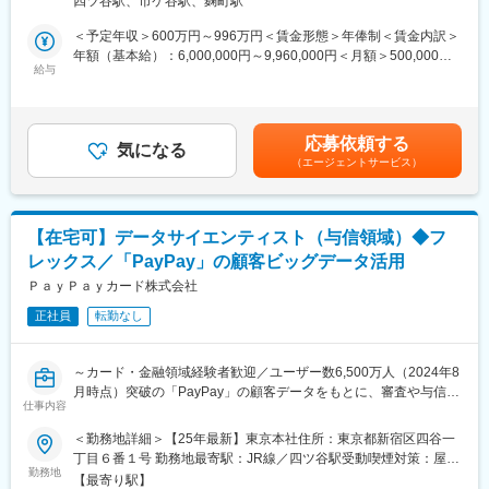
四ツ谷駅、市ケ谷駅、麹町駅
駅、浜松町駅、西日暮里駅(舎人ライナー)、大崎広小路駅、祐天寺
ョン導入等の企画検討
金融、サッカー選手、デリバリーサービス企業、上場SaaS企業で
駅、江古田駅、二子新地駅、阿倍野駅(地下鉄)、鴫野駅、西中島南
・国際ブランドのルール等に沿った業務の企画・立案・推進
＜予定年収＞600万円～996万円＜賃金形態＞年俸制＜賃金内訳＞
アライアンスセールスを担っていたメンバーなど在籍。
方駅、丸の内駅(愛知県)、東別院駅、名鉄名古屋駅、新今宮駅前
・国際ブランドとのイシュイング
年額（基本給）：6,000,000円～9,960,000円＜月額＞500,000円
信頼関係を築きながら、数字・目標に捉われず中長期的な目線を
駅、千鳥橋駅、千里中央駅(大阪モノレール)、百舌鳥八幡駅、大阪
及びアクワイアリング事業拡大のための戦略立案、企画、推進
給与
～830,000円（12分割）＜昇給有無＞有＜残業手当＞有＜給与補
持った活動ができることが魅力です。
天満宮駅、玉造駅、宮之阪駅、新豊橋駅、なんば駅(地下鉄)、なか
足＞※経験、スキル、業績、貢献度に応じ当社規定により決定※毎
もず駅、祇園駅(福岡県)、西鉄福岡駅、西鉄千早駅、西１５丁目
■当ポジションの魅力：
年1回見直し※会社業績および個人貢献度により特別一時金（イン
■入社後
駅、新琴似駅、仙台駅(地下鉄)、広瀬通駅、曽根田駅、新さっぽろ
クレジットカードサービスの根幹とも言える国際ブランド関連の
センティブ）を支給（年1回）賃金はあくまでも目安の金額であ
先輩社員への同行やマネジメントとのロープレを通じて業務を習
応募依頼する
駅、竹橋駅、御成門駅、新桜台駅、梅田駅(地下鉄)、蒲生四丁目
業務に携わることにより、会社への貢献度が高い業務です。
気になる
り、選考を通じて上下する可能性があります。月給(月額)は固定手
得いただきます。知識を身につけながら経験を積み、2週間～1か
（エージェントサービス）
駅、近鉄名古屋駅、天王寺駅前駅、動物園前駅、駅前駅、香椎宮
ブランドとのインセンティブ交渉を通じた直接的な利益貢献に加
当を含めた表記です。
月程度での独り立ちを目指していただくイメージです。
前駅、中央区役所前駅、北１２条駅、大通駅
え、クレジットカードの基本スペックを向上する新しいサービス
やソリューションをユーザーにお届けすることが可能です。
■同社
2022年創業。本格的な成長を目指すフェーズで、「福利厚生業界
【在宅可】データサイエンティスト（与信領域）◆フ
■組織・チーム紹介：
で利用率No.1のアプリ開発」と「ユニークでスピード感のある事
レックス／「PayPay」の顧客ビッグデータ活用
当ポジションが属する事業推進本部は、ビジネス開発部・ビジネ
業成長」を推進しています。
ス推進部・ファンドソースマネジメント部・キャッシング推進部
ＰａｙＰａｙカード株式会社
従業員はアプリを提示するだけで、全国の提携店舗（飲食店、フ
から構成される組織です。
ィットネスジム、映画館、旅行、美容、育児・介護支援など）で
正社員
転勤なし
今回募集となる国際ブランド企画グループが属しているビジネス
割引や優待を受けることが可能です。業界最安水準の月額費用を
開発部は、新規ビジネスの企画・推進を実行し、いち早くより良
強みに、これまで予算の都合で福利厚生を充実させられなかった
いサービスをユーザーに提供することを実現するために日々取り
中小企業を中心に導入が拡大中です。
～カード・金融領域経験者歓迎／ユーザー数6,500万人（2024年8
組んでいます。
月時点）突破の「PayPay」の顧客データをもとに、審査や与信限
その中で国際ブランド企画グループは、クレジットカード事業の
仕事内容
変更の範囲：会社の定める業務
度額に関するシナリオ策定・経営層への提案～
根幹である国際ブランドとの交渉カウンターとなり、ブランドル
＜勤務地詳細＞【25年最新】東京本社住所：東京都新宿区四谷一
ールに則った要件やソリューションの対応を進めたり、イシュイ
審査企画本部は、データとデジタルテクノロジーによって事業・
丁目６番１号 勤務地最寄駅：JR線／四ツ谷駅受動喫煙対策：屋内
ング・アクワイアリング事業を拡大するためにブランドとの協
サービス・働き方の変革を推進し、各事業部と伴走しながら、デ
勤務地
喫煙可能場所あり変更の範囲：本文参照
議・折衝を行うグループとなります。
【最寄り駅】