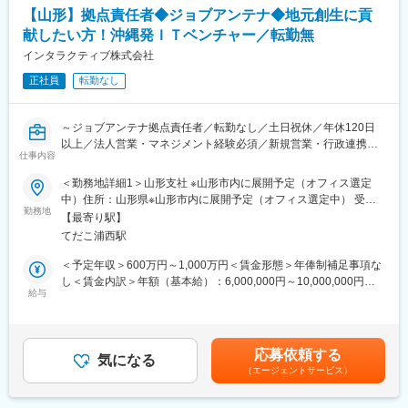
・その他、業務改善系ツールの開発、Webサイト構築 等
3.ご自身の経験を、カンファレンスやセミナー登壇などを通じ、
【山形】拠点責任者◆ジョブアンテナ◆地元創生に貢
対外的に発信した経験のある方
献したい方！沖縄発ＩＴベンチャー／転勤無
◯計画中のプロジェクト
・SaaSとしての公開を目指したウェブアプリ開発（タイムマネジ
インタラクティブ株式会社
■歓迎スキル
メント系を検討中）
○以下の経験・知識をお持ちの方
正社員
転勤なし
・ビジュアライズ作品の発表 等
1. CI/CDの実装経験
2. クラウド上でdocker、k8s等のコンテナ技術を扱った開発経験
■キャリアパス
～ジョブアンテナ拠点責任者／転勤なし／土日祝休／年休120日
バックエンドエンジニア → シニアエンジニア → テックリード
以上／法人営業・マネジメント経験必須／新規営業・行政連携・
仕事内容
変更の範囲：会社の定める業務
組織立ち上げ／沖縄発インターネットベンチャー企業／福利厚生
■求める人物像
充実◎～
＜勤務地詳細1＞山形支社 ※山形市内に展開予定（オフィス選定
社内外の関係者と円滑なコミュニケーションを取り、スムーズに
中）住所：山形県※山形市内に展開予定（オフィス選定中） 受動
開発業務を進行できる方
▼募集背景
勤務地
喫煙対策：敷地内喫煙可能場所あり＜勤務地詳細2＞本社住所：沖
【最寄り駅】
当社は2015年に沖縄にて地域特化型の求人マッチングサービスを
縄県宜野湾市大山3-11-32 受動喫煙対策：敷地内全面禁煙
■歓迎スキル
てだこ浦西駅
スタートさせました。沖縄最大級の求人マッチングサービスとし
1. 何らかの業務アプリの開発経験
て成長した後、北海道、福岡、熊本、京都など全国でサービス拡
＜予定年収＞600万円～1,000万円＜賃金形態＞年俸制補足事項な
（ASP.NET、Shell、PHP等）
大を実施。
し＜賃金内訳＞年額（基本給）：6,000,000円～10,000,000円＜
2.クラウド上で docker、k8s等のコンテナ技術を扱った開発経験
給与
月額＞500,000円～833,333円（12分割）＜昇給有無＞有＜残業手
3. CI/CDの実装経験
2027年のIPO実現へ向けて、ローカル版のビジネスモデルとして
当＞有＜給与補足＞※経験・能力を考慮の上、当社規定により優遇
4. ORMを用いた開発経験
人材事業を確立させたいと考えております。
します。※昇給：年2回賃金はあくまでも目安の金額であり、選考
この度は、東北エリア（山形）でのサービス拡大へ向けて牽引い
を通じて上下する可能性があります。月給(月額)は固定手当を含め
■事業内容：
応募依頼する
ただける方を求めております。
気になる
た表記です。
(1)ふるさと納税支援：現在、山形県内の4自治体(村山市、尾花沢
（エージェントサービス）
市、大石田町、山辺町)の委託を請け、ふるさと納税事業の支援を
▼業務内容
実施しています。
新たに立ち上げる山形拠点の事業開発を担う拠点責任者を募集し