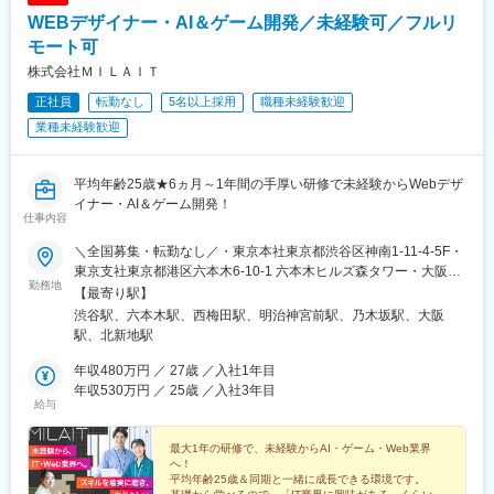
WEBデザイナー・AI＆ゲーム開発／未経験可／フルリ
モート可
株式会社ＭＩＬＡＩＴ
正社員
転勤なし
5名以上採用
職種未経験歓迎
業種未経験歓迎
平均年齢25歳★6ヵ月～1年間の手厚い研修で未経験からWebデザ
イナー・AI＆ゲーム開発！
仕事内容
＼全国募集・転勤なし／・東京本社東京都渋谷区神南1-11-4-5F・
東京支社東京都港区六本木6-10-1 六本木ヒルズ森タワー・大阪支
勤務地
社：大阪府大阪市北区梅田2-4-9 ブリーゼタワー1-2F・他各地の
【最寄り駅】
プロジェクト先※勤務地は希望を最大限考慮して決定します。※転
渋谷駅、六本木駅、西梅田駅、明治神宮前駅、乃木坂駅、大阪
勤なし、Uターン・Iターン歓迎※実務経験者（即戦力枠）の方は、
駅、北新地駅
フルリモート（完全在宅勤務）OKです。【アクセス】・東京本社
各線「渋谷駅」より徒歩3分・東京支社各線「六本木駅」より徒歩
年収480万円 ／ 27歳 ／入社1年目
3分・大阪支社JR各線「大阪駅」「梅田駅」より徒歩6分
年収530万円 ／ 25歳 ／入社3年目
給与
OsakaMetro四つ橋線「西梅田駅」より徒歩3分JR東西線・学研都
市線「北新地駅」より徒歩3分
最大1年の研修で、未経験からAI・ゲーム・Web業界
へ！
平均年齢25歳＆同期と一緒に成長できる環境です。