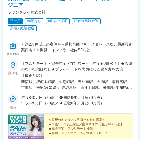
越前開発駅、長府駅、小山駅、亀田駅、備前西市駅、帯広駅、日
ジニア
向庄内駅、旭ケ丘駅(宮崎県)、荒川沖駅、金上駅、高田駅(長崎
ファンタレイ株式会社
県)、竪堀駅、羽倉崎駅、小中野駅、石原駅(埼玉県)、置賜駅、和
正社員
転勤なし
5名以上採用
職種未経験歓迎
泉中央駅、西那須野駅、北山形駅、安積永盛駅、郡山富田駅、西
川口駅、大元駅、八木崎駅、東葉勝田台駅、北大垣駅、太田駅(群
業種未経験歓迎
馬県)、南鳩ケ谷駅、首里駅、彦根駅、高崎問屋町駅、牧駅(大分
県)、泉外旭川駅、青山駅(岩手県)、船町駅、苫小牧駅、新富士駅
(北海道)、越前花堂駅、北上尾駅、中百舌鳥駅、萩原駅(福岡県)、
＜約2万件以上の案件から選択可能／AI・メタバースなど最新技術
大和田駅(大阪府)、新豊田駅、西諫早駅、春日井駅(中央本線)、梶
案件も！＞開発・インフラ・社内SEなど
仕事内容
栗郷台地駅、常陸多賀駅、下曽根駅、富士駅、後藤駅、浦添前田
駅、富士山駅、長浜駅、横手駅、東酒田駅、美濃川合駅、香春
【フルリモート・完全在宅・在宅ワーク・在宅勤務OK！】★希望
駅、新栃木駅、加太駅(和歌山県)、羽犬塚駅、下北駅、玉造温泉
のない転勤はなし★プライベートを大切にした働き方を実現！★
駅、川村駅、八代駅、今治駅、高山駅、新居浜駅、成田駅、出雲
勤務地
東京・大阪・名古屋・北海道・福岡など全国の希望の勤務地で希
【最寄り駅】
市駅、新茂原駅、川間駅、櫛ケ浜駅、岩屋駅(兵庫県)、宇都宮駅、
望の働き方ができます！★入社後に本人希望で上京や地方への引
新宿駅、堺筋本町駅、矢場町駅、天神南駅、大通駅、南新宿駅、
伏石駅、今伊勢駅、城野駅(日豊本線)、宝永町駅、紀三井寺駅、筒
っ越しした方も複数名いて、その人に合った働き方を実現！
本町駅、栄駅(愛知県)、渡辺通駅、西４丁目駅、栄町駅(愛知県)、
井駅(青森県)、太子堂駅、仙北町駅、狭山ケ丘駅、酒折駅、庭瀬
★U・Iターン歓迎★受動喫煙対策：あり（全拠点）【東京本社】
薬院駅、バスセンター前駅
駅、蓮ケ池駅、御門台駅、西掛川駅、中野栄駅、大分駅、南福島
東京都新宿区西新宿1-20-3 西新宿高木ビル8F└各線「新宿」駅よ
年収840万円（35歳／SE経験9年／月給70万円）
駅、羽後牛島駅、戸塚安行駅、四ツ小屋駅、明見橋駅、西大宮
り徒歩5分【大阪支社】大阪府大阪市中央区安土町2-3-13 大阪国
年収720万円（28歳／SE経験8年／月給60万円）
駅、新石切駅、朝倉駅前駅、赤塚駅、美濃青柳駅、居能駅、運動
給与
際ビルディング31F└各線「堺筋本町」駅より徒歩4分【名古屋支
公園前駅(愛知県)、平田駅(長野県)、高崎駅、東釧路駅、藤枝駅、
社】愛知県名古屋市中区栄3-15-33 栄ガスビル13F└各線「栄」駅
敦賀駅、川内駅(鹿児島県)、高茶屋駅、豊川駅、美園駅、古島駅、
より徒歩5分【福岡支社】福岡県福岡市中央区渡辺通5-14-12 南天
＼理想のキャリアを目指せる安心環境！／
卸町駅(宮城県)、八乙女駅、はなみずき通駅、勝田駅、新大宮駅、
★前給100%以上保証／案件単価の【還元率80％超】
神ビル3F└七隈線「天神南」駅より徒歩4分【北海道支社】北海道
福島学院前駅、門戸厄神駅、市民病院前駅(富山県)、多治見駅、絹
★完全在宅、フルリモート可能！
札幌市中央区大通西1丁目14-2 桂和大通ビル50 9F└各線「大通」
★専属ヒアリングチームが徹底フォロー！
延橋駅、蟹江駅、竜田口駅、室見駅、八景水谷駅、岩塚駅、東新
駅より徒歩3分
★取引先4000社以上の豊富な案件から選択可！
潟駅、須賀川駅、関屋駅(新潟県)、中津駅(大分県)、武雄温泉駅、