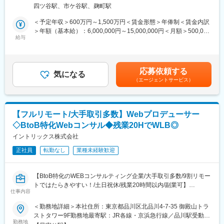
ータドリブンな意思決定を牽引する組織です。
四ツ谷駅、市ケ谷駅、麹町駅
その中で審査分析部は、AIや機械学習を活用した分析を通じて、
変更の範囲：会社の定める業務
審査および債権回収領域の課題解決を担っています。課題抽出か
＜予定年収＞600万円～1,500万円＜賃金形態＞年俸制＜賃金内訳
らモデリング、業務実装、効果検証までを一貫して推進し、事業
＞年額（基本給）：6,000,000円～15,000,000円＜月額＞500,000
収益の向上に貢献しています。数千万円規模の利益改善につなが
給与
円～1,250,000円（12分割）＜昇給有無＞有＜残業手当＞有＜給
る案件も多く、分析結果が事業成果に直結する環境です。
与補足＞※給与詳細は経験、業績、スキル、貢献に応じ、当社規程
により決定します。■昇給：年1回（4月）■特別一時金（インセン
【具体的な業務内容】
ティブ）：年1回（会社業績および個人貢献度によりを支給）賃金
応募依頼する
与信領域において、統計手法や機械学習を活用した分析から業務
気になる
はあくまでも目安の金額であり、選考を通じて上下する可能性が
（エージェントサービス）
適用までを担っていただきます。
あります。月給(月額)は固定手当を含めた表記です。
グループ会社であるPayPayや社内各部門と連携しながら、複数の
プロジェクトを推進していただきます。
【フルリモート/大手取引多数】Webプロデューサー
主な業務
◇BtoB特化Webコンサル◆残業20HでWLB◎
・審査領域における課題抽出および分析テーマの企画
・統計モデル、機械学習モデルの設計・開発・評価
イントリックス株式会社
・モデルの業務適用および効果検証
正社員
転勤なし
業種未経験歓迎
・分析結果を踏まえた施策立案および改善提案
・審査スコアや顧客ポートフォリオを活用した施策企画・プロジ
ェクト推進
【BtoB特化のWEBコンサルティング企業/大手取引多数/9割リモー
トではたらきやすい！/土日祝休/残業20時間以内/副業可】
技術環境
仕事内容
・DWH：GCP
■業務内容：
＜勤務地詳細＞本社住所：東京都品川区北品川4-7-35 御殿山トラ
・機械学習ツール：DataRobot 等
BtoB向けにインターネット活用支援を行っている当社において、
ストタワー9F勤務地最寄駅：JR各線・京浜急行線／品川駅受動喫
自動化や精度向上に向けた最新技術を積極的に活用しています
WEBプロジェクトマネージャーをご担当いただきます。
勤務地