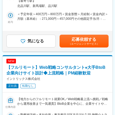
煙対策：屋内全面禁煙変更の範囲：会社の定める事業所（リモー
【最寄り駅】
トワーク含む）
■当ポジションの魅力：
北品川駅、新馬場駅、品川駅
＜具体的な仕事内容＞
・大規模データを活用できる環境：
・クライアントとの折衝
＜予定年収＞400万円～800万円＜賃金形態＞月給制＜賃金内訳＞
PayPayやLINEヤフーとの連携により、大規模かつ多様なデータ
・企画提案、コンセプト策定、要件定義、制作までのプロジェク
月額（基本給）：271,000円～457,000円その他固定手当/月：
を活用した分析に携わることができます。
ト推進・実行
給与
3,000円固定残業手当/月：96,000円～160,000円（固定残業時間
・データサイエンスで事業成長に直接貢献できる：
・クライアントへのプレゼンテーション、ファシリテーション、
45時間0分/月）超過した時間外労働の残業手当は追加支給＜月給
データサイエンスを活用したモデル開発や分析結果が、審査精度
ドキュメンテーション、会議体設計・推進・資料作成
＞370,000円～620,000円（一律手当を含む）＜昇給有無＞有＜残
向上や収益改善など経営成果に直結するポジションです。自らの
・タスク、リソース、スケジュール、品質などのプロジェクト全
業手当＞有＜給与補足＞・ご経験に応じて最終的な年収を決定い
分析が事業KPIに与えるインパクトを実感できます。
応募依頼する
体計画・管理
気になる
たします。・その他固定手当詳細：リモート手当（一律3,000円）
・スピード感のある実行環境：
（エージェントサービス）
・チームビルディング、チームメンバーの管理
賃金はあくまでも目安の金額であり、選考を通じて上下する可能
課題抽出からモデリング、業務適用、効果検証までを一貫して担
・契約書／見積書作成、収支管理、リソース予実管理、請求管理
性があります。月給(月額)は固定手当を含めた表記です。
うことができます。分析結果が実際の業務や施策に反映されやす
・構築案件における提案活動業務（提案資料の作成など）
く、変化の速い環境で実践的な経験を積むことができます。
・多様なキャリアパス：
NEW
※上記、業務内容などご確認いただき、候補者様のご希望やスキル
マネジメントとして組織をリードするキャリアに加え、専門性を
【フルリモート】Web戦略コンサルタント※大手BtoB
等の適性に応じて強みが発揮されるよりよいポジションにて選考
高めるスペシャリストとしての成長も可能です。
させていただきまるのでご安心くださいませ。
企業向けサイト設計◆上流戦略｜PM経験歓迎
※ご入社以降の具体的なプロジェクトに関しても同様にお任せさせ
イントリックス株式会社
変更の範囲：会社の定める業務
ていただく予定です。
正社員
転勤なし
■組織構成：
配属組織では正社員3名、業務委託2名が活躍しています。
【地方からのフルリモート就業OK／Web戦略最上流へ挑戦／戦略
全社の平均年齢は38歳で、新卒から40代以上のベテランまで幅広
から運用改善まで一気通貫】BtoB企業を中心に、企業サイトやデ
い層が活躍しています。
仕事内容
ジタルコミュニケーション全体のあるべき姿を描き、事業成長へ
繋げる上流コンサルティングポジションです。
■はたらき方：
＜勤務地詳細＞本社住所：東京都品川区北品川4-7-35 御殿山トラ