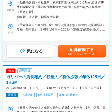
＜勤務地詳細＞本社住所：東京都渋谷区円山町5-5 Navi渋谷Ⅴ3F
■業務の特徴
■業務内容：
受動喫煙対策：屋内全面禁煙変更の範囲：会社の定める事業所
クライアントの広報責任者や経営層と直接対話し、企業サイト単
当社が提供するAI接客プラットフォーム「coco」のQA/SETエンジ
勤務地
（リモートワーク含む）
体ではなく事業戦略全体を踏まえた提案ができます。戦略立案だ
【最寄り駅】
ニアとして、プロダクト品質の向上やQAプロセスの設計・改善を
けでなく実行や改善まで携われる点が特徴です。
神泉駅、渋谷駅、駒場東大前駅
主導します。単なるテスト実行に留まらず、開発やビジネスサイ
■求人魅力
ドと連携しながら品質基準の策定や要件整理など上流工程にも深
＜予定年収＞500万円～850万円＜賃金形態＞年俸制＜賃金内訳＞
・Web制作ではなく経営課題の整理や戦略策定など最上流工程に
く関与します。基本はフルリモートですが、開発チームとの同期
年額（基本給）：3,687,108円～6,268,440円固定残業手当/月：
挑戦できます。
的なコミュニケーションも重視しており、平日日中帯の稼働を想
給与
109,407円～185,963円（固定残業時間45時間0分/月）超過した時
・大手BtoB企業を中心に多様な業界案件へ携われ、提案力やコン
定しています。
間外労働の残業手当は追加支給＜月額＞416,666円～708,333円
サルティング力を磨けます。
（12分割）（一律手当を含む）＜昇給有無＞有＜残業手当＞有＜
・戦略提案からプロジェクト推進、公開後改善まで一気通貫で担
■具体的な業務：
給与補足＞※記載の年収は目安であり、現年収や面接での評価を考
当でき、PM経験をさらに上流へ発展させられます。
応募依頼する
・QA戦略の立案・改善、品質基準やドキュメントの整備
気になる
慮して年収は提示させていただきます。賃金はあくまでも目安の
（エージェントサービス）
・リリースフローにおけるQA観点の設計・運用
金額であり、選考を通じて上下する可能性があります。月給(月額)
変更の範囲：会社の定める業務
・E2E／ユニットテストの設計・実装・実行、テスト自動化推進
は固定手当を含めた表記です。
・ソースコード理解を前提としたテストケース設計
・PdM、エンジニア、CS、セールス等と連携した品質改善
締切間近
NEW
・GitHub Issue作成、要件整理、仕様・改善施策への品質観点で
ガリバーの店長確約／裁量大／有休拡張／年休125日／
のフィードバック
・ユーザー体験を踏まえた仕様策定への参画
1HSM
・AIツールを活用したQA業務の効率化
株式会社IDOM（イドム）／「Gulliver（ガリバー）」【プライム市場】
正社員
上場企業
5名以上採用
業種未経験歓迎
■開発環境：
・言語：PHP, Kotlin, Swift, TypeScript, Go
・FW：CakePHP, Vue.js, PHPUnit
【経験を活かせる／成果を給与に還元】入社半年～1年で店長に昇
・環境／CI：Docker Compose, GitHub, GitHub Actions, BugBug