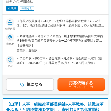
◇自治体様との面談や連携、調整
結デザイン有限会社
◇既存事業者様との調整や協力
正社員
転勤なし
◇返礼品の企画立案および提案
◇新規返礼品提供事業者の開拓
◇マーケティング戦略の立案と実行
＜部長／役員候補＞※UIターン歓迎！業界経験者歓迎！※～自治
◇各拠点のメンバーの指導および教育
体、EC、地方創生関連の経験があり、成果を出している方歓迎／
◇チーム全体のパフォーマンス向上と目標達成のためのリーダー
仕事内容
地域に直接貢献／経営に近い経験も積める機会／ふるさと納税業
シップ発揮
務の支援／「人と地域をつなぐ」をコンセプトに地域密着型の企
＜勤務地詳細＞高畠オフィス住所：山形県東置賜郡高畠町大字福
業～
沢196番地 高畠町産業振興センター104号室勤務地最寄駅：高畠
■配属先の情報：
勤務地
駅受動喫煙対策：屋内全面禁煙変更の範囲：無
現在、20代から30代のメンバー6名で構成されています。リーダ
【最寄り駅】
■業務内容：
ーとして、これらのメンバーをまとめ、組織の成長を推進してい
高畠駅、置賜駅
◇自治体への提案
ただきます。
契約自治体様と連携し、寄付額を拡大させるための提案を行うと
＜予定年収＞800万円＜賃金形態＞月給制＜賃金内訳＞月額（基
ともに、制度改正等の外部環境の変化に即応し、持続可能な運用
本給）：383,000円その他固定手当/月：150,000円＜月給＞
■働き方および福利厚生：
体制を構築
給与
533,000円＜昇給有無＞有＜残業手当＞無＜給与補足＞■その他固
◇残業について
◇地域資源の価値最大化
定手当：役職手当■賞与：年2回※決算賞与は業績による（前年度
ふるさと納税の特性上、11月から1月が特に繁忙期となり、残業
地元の特産品や観光資源を掘り起こし、寄附者へ響く訴求方法
支給実績あり）※賞与は試用期間終了後、所定の査定期間に在籍し
や休日出勤が増える場合があります。現在、業務効率化に取り組
（紹介文・構成・写真）を戦略的に企画
ている方が対象賃金はあくまでも目安の金額であり、選考を通じ
み、残業の削減を図っています。
応募依頼する
◇組織運営
気になる
て上下する可能性があります。月給(月額)は固定手当を含めた表記
◇本社研修について（本社勤務以外）
（エージェントサービス）
部門責任者として、数値管理のみならず、社員の能力向上やチー
です。
本社（島原）で約1ヶ月間の研修を行うことがあります。その際に
ム全体の士気向上
は社宅を利用いただけます。
◇収益の多角化に向けた新事業
◇充実した福利厚生
ふるさと納税を入り口とした、交流人口の拡大や特産品の販路拡
服装や髪色の自由、書籍購入のリクエスト制度、1時間単位での有
【山形】人事・組織改革部長候補※人事戦略、組織改革
張など、地域経済に貢献する新たな収益基盤を確立
給取得が可能です。
◆ふるさと納税業務を支援し、寄付額UPで地域貢献