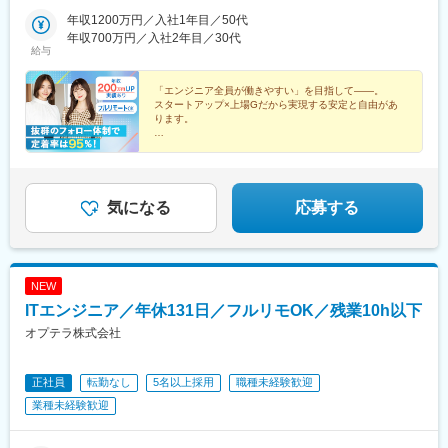
ル9F■札幌：北海道札幌市北区北7条西4-1-1 トーカン札幌第一キ
博多駅、学習院下駅、心斎橋駅、北１２条駅
ャステール■名古屋：愛知県名古屋市中区栄2-2-1 広小路伏見中駒
年収1200万円／入社1年目／50代
ビル■福岡：福岡県福岡市博多区博多駅前2-19-17 トーカン博多第
年収700万円／入社2年目／30代
給与
5ビル
「エンジニア全員が働きやすい」を目指して――。
スタートアップ×上場Gだから実現する安定と自由があ
ります。
●前職給与100％保証
●還元率80%以上
●平均残業時間6h以下
●安心の案件選択制
●リモートOK／年休130日／副業OK
気になる
応募する
NEW
ITエンジニア／年休131日／フルリモOK／残業10h以下
オプテラ株式会社
正社員
転勤なし
5名以上採用
職種未経験歓迎
業種未経験歓迎