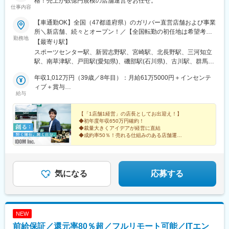
格！売上が数億円規模の店舗運営をお任せ。
・IDE：PHPStorm, Cursor, Android Studio, Xcode
仕事内容
・インフラ／MW：AWS, GCP(Firebase), Cloudflare, Apache,
MySQL, Valkey
【車通勤OK】全国（47都道府県）のガリバー直営店舗および事業
・構成管理／監視：Terraform, Ansible, New Relic, CloudWatch
所＼新店舗、続々とオープン！／【全国転勤の初任地は希望考
勤務地
・その他：Slack, Jira, Miro, Figma, Redash
慮】全国47都道府県のガリバー直営店および事業所（将来的に海
【最寄り駅】
・AI/LLM：Claude Code, Roo Code, Claude Sonnet 4, OpenAI
外勤務のチャンスもあり）初期配属は相談可能！※受動喫煙対策：
スポーツセンター駅、新習志野駅、宮崎駅、北長野駅、三河知立
o1
あり※U・Iターン歓迎北海道東北（青森県・岩手県・宮城県・秋田
駅、南草津駅、戸田駅(愛知県)、磯部駅(石川県)、古川駅、群馬総
県・山形県・福島県）関東（東京都・神奈川県・千葉県・埼玉
社駅、比治山下駅、三島広小路駅、吉田駅(大阪府)、宮内駅(新潟
変更の範囲：会社の定める業務
県・茨城県・栃木県・群馬県）北陸・甲信越（富山県・石川県・
年収1,012万円（39歳／8年目）：月給61万5000円＋インセンテ
県)、豊川駅(大阪府)、木更津駅、東新庄駅、鶴田駅、南永山駅、
福井県・新潟県・山梨県・長野県）東海（愛知県・静岡県・岐阜
ィブ＋賞与
国見駅(宮城県)、尾上の松駅、てだこ浦西駅、本八戸駅、清水駅
給与
県・三重県）関西（大阪府・京都府・兵庫県・滋賀県・奈良県・
年収855万円（33歳／6年目）：月給53万1000円＋インセンティ
(静岡県)、東三日市駅、柳原駅(岩手県)、武蔵塚駅、湖山駅、天童
和歌山県）中国（広島県・岡山県・鳥取県・島根県・山口県）四
ブ＋賞与
南駅、沼ノ端駅、平成駅、偕楽園駅、草津駅(滋賀県)、高見ノ里
国（徳島県・香川県・愛媛県・高知県）九州（福岡県・熊本県・
【「1店舗1経営」の店長としてお出迎え！】
駅、小針駅、橋本駅(福岡県)、笹木野駅、和歌山市駅、佐賀駅、西
◆初年度年収650万円確約！
佐賀県・長崎県・大分県・宮崎県・鹿児島県・沖縄県）
若松駅、永山駅、小木津駅、土山駅、三島二日町駅、蛇田駅、附
◆裁量大きくアイデアが経営に直結
属中学前駅、五井駅、原市駅、喜多山駅(愛知県)、新川駅(北海
◆成約率50％！売れる仕組みのある店舗運営
◆定量・定性の両面で頑張りを評価
道)、宮前駅、南富山駅、日宇駅、山形駅、西岐阜駅、三条駅(香川
◆年間休日125日／有給休暇の日数拡大
県)、湯本駅、柏林台駅、古庄駅、東比恵駅、玉垣駅、塩釜口駅、
◆入社祝い金（50万円）
矢田駅(大阪府)、藤が丘駅(愛知県)、東福山駅、逢妻駅、六名駅、
山口駅(山口県)、宇和島駅、浦田駅(福岡県)、七尾駅、サンドーム
気になる
応募する
西駅、志布志駅、山ノ目駅、佐久平駅、宮町駅、宇部岬駅、南仙
台駅、磐田駅、南延岡駅、鳴海駅、三会駅、南松本駅、端野駅、
国分駅(鹿児島県)、花巻空港駅(東北本線)、鶴岡駅、河瀬駅、篠ノ
井駅、駒形駅、研究学園駅、下地駅、天竜川駅、二軒茶屋駅(鹿児
NEW
島県)、新前橋駅、南が丘駅、衣山駅、本川越駅、野々市駅(北陸鉄
前給保証／還元率80％超／フルリモート可能／ITエン
道線)、東姫路駅、岡本駅(栃木県)、秋田駅、三日市駅、焼津駅、