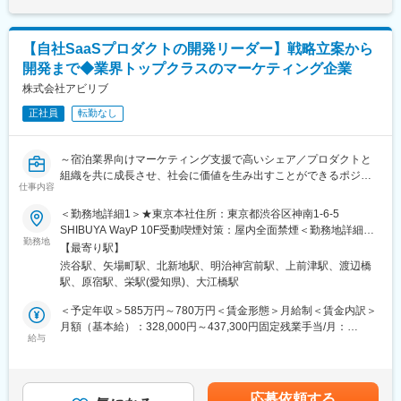
プロダクトのQCDに責任を持ち、開発プロジェクトを推進いただ
ンセンティブではなく昇給です。
記です。
きます。
- サービスのエンハンス開発要件に応じたシステム要求事項の整理
■提供できる機会・経験：
【自社SaaSプロダクトの開発リーダー】戦略立案から
- ユーザー体験を考慮した仕様策定
（1）エンタープライズセールスのスキル・経験
開発まで◆業界トップクラスのマーケティング企業
- エンジニアへの仕様説明
マーケットバリューの高いスキルである、エンタープライズセー
株式会社アビリブ
ルスのスキル・経験、また深耕型営業のスキル・経験を身につけ
＜リリース準備フェーズ＞
ることができます。
正社員
転勤なし
- ユーザーに向けてのコミュニケーション設計
（2）デジタルマーケティング全般のスキル・経験
- リリース後の様々なリスクへの対応計画
マーケットバリューの高いスキルである、デジタルマーケティン
グ全般のスキル・経験を身につけることができます。
～宿泊業界向けマーケティング支援で高いシェア／プロダクトと
リリース後は効果測定や運用などもご担当いただきます。
組織を共に成長させ、社会に価値を生み出すことができるポジシ
※プログラミング実装などの実際に手を動かす業務は発生しませ
仕事内容
ョン／スタートアップのスピード感と裁量◎～
ん。
＜勤務地詳細1＞★東京本社住所：東京都渋谷区神南1-6-5
■ポジションについて
SHIBUYA WayP 10F受動喫煙対策：屋内全面禁煙＜勤務地詳細2
【事例1】
私たちは、宿泊・観光業界に特化したSaaSプロダクトを通じて、
勤務地
＞本社住所：愛知県名古屋市中区栄5-28-12 名古屋若宮ビル12F受
決済サービス、『Airペイ』における通信回線切り替えプロジェク
【最寄り駅】
急拡大するインバウンド需要を支えています。
動喫煙対策：屋内全面禁煙＜勤務地詳細3＞大阪オフィス住所：大
ト
渋谷駅、矢場町駅、北新地駅、明治神宮前駅、上前津駅、渡辺橋
阪府大阪市北区堂島１丁目５－２ フェザー堂島ビル 4F受動喫煙対
＜ポイント＞
駅、原宿駅、栄駅(愛知県)、大江橋駅
“旅の可能性を、テクノロジーで広げる”
策：屋内全面禁煙変更の範囲：会社の定める事業所（リモートワ
サービスで利用している通信回線の廃止に伴う、安全かつスムー
そんな想いのもと、地域と世界をつなぐ新しい旅行体験を創出し
ーク含む）
＜予定年収＞585万円～780万円＜賃金形態＞月給制＜賃金内訳＞
ズな新回線へのリプレース
ています。
月額（基本給）：328,000円～437,300円固定残業手当/月：
→加盟店への売上入金遅延などの影響を防ぐ
給与
122,000円～162,700円（固定残業時間45時間0分/月）超過した時
＜対応＞
デジタルやマーケティングの力を駆使し、業界の課題をビジネス
間外労働の残業手当は追加支給＜月給＞450,000円～600,000円
・金融機関や通信回線ベンダーなどの社外関係者、および社内の
として解決していく―
（一律手当を含む）＜昇給有無＞有＜残業手当＞有＜給与補足＞※
開発・運用チームと連携
いままさに、プロダクトと組織が成長するフェーズです。
給与は経験・能力を考慮の上、当社規定により決定いたします。■
・現行仕様と新仕様の差分整理、移行計画の策定、業務運用フロ
応募依頼する