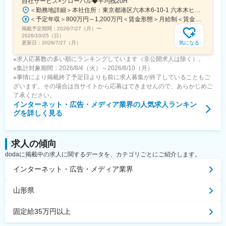
自社サービス×グローバル◆平均残20H
＜勤務地詳細＞本社住所：東京都港区六本木6-10-1 六本木ヒルズ森タワー47F受動喫煙対策：屋内全面禁煙変更の範囲：会社の定める事業所（リモートワーク含む）
＜予定年収＞800万円～1,200万円＜賃金形態＞月給制＜賃金内訳＞月額（基本給）：598,822円～837,000円固定残業手当/月：109,011円～163,480円（固定残業時間25時間0分/月）超過した時間外労働の残業手当は追加支給＜月給＞707,833円～1,000,480円（一律手当を含む）＜昇給有無＞有＜残業手当＞有賃金はあくまでも目安の金額であり、選考を通じて上下する可能性があります。月給(月額)は固定手当を含めた表記です。
掲載予定期間：
2026/7/27（月）
〜
2026/10/25（日）
気になる
更新日：
2026/7/27（月）
※求人応募数の多い順にランキングしています（非公開求人は除く）。
※集計対象期間：2026/8/4（火）～2026/8/10（月）
※事情により掲載終了予定日よりも前に求人募集が終了していることもご
ざいます。その場合は当サイトから応募はできませんので、あらかじめご
了承ください。
インターネット・広告・メディア業界
の人気求人ランキン
グを詳しく見る
求人の傾向
dodaに掲載中の求人に関するデータを、カテゴリごとにご紹介します。
インターネット・広告・メディア業界
山形県
固定給35万円以上