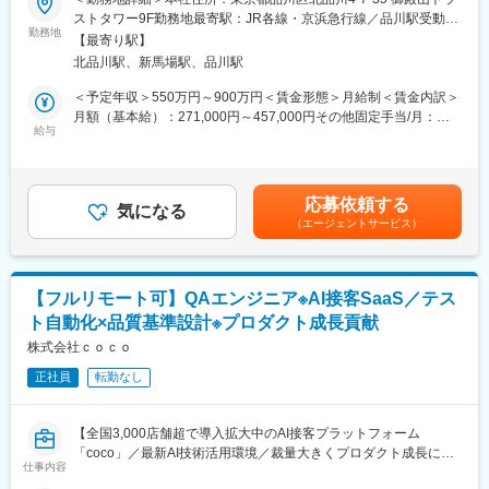
■企業概要
当社では在宅勤務を取り入れており、90％リモートで対応可能で
ストタワー9F勤務地最寄駅：JR各線・京浜急行線／品川駅受動喫
BtoB企業に特化したデジタルコミュニケーション支援会社です。
勤務地
す。
煙対策：屋内全面禁煙変更の範囲：会社の定める事業所（リモー
【最寄り駅】
戦略・クリエイティブ・テクノロジーを掛け合わせ、企業サイト
※週1回程度出社あり。遠隔地採用実績もあり、大阪・福岡・仙台
トワーク含む）
北品川駅、新馬場駅、品川駅
構築からSEO、AIO、SNS活用、アクセス解析まで幅広く支援し
など遠方の方も在籍しております（遠方の方はフルリモート
ています。
可）。
＜予定年収＞550万円～900万円＜賃金形態＞月給制＜賃金内訳＞
■採用背景
残業も20時間以内とはたらきやすい環境が整っており、長期就業
月額（基本給）：271,000円～457,000円その他固定手当/月：
企業サイトに求められる役割が高度化し、グローバルサイト統合
給与
を見越して、自身のディテクションスキルをしっかりと伸ばして
3,000円固定残業手当/月：96,000円～160,000円（固定残業時間
や顧客体験向上など戦略領域の相談が増加しています。引き合い
いけます。
45時間0分/月）超過した時間外労働の残業手当は追加支給＜月給
拡大に伴い、上流工程を担うコンサルタントを増員募集します。
＞370,000円～620,000円（一律手当を含む）＜昇給有無＞有＜残
■業務内容
■当社・当求人の魅力：
業手当＞有＜給与補足＞・ご経験に応じて最終的な年収を決定い
応募依頼する
BtoB企業が抱えるブランド認知向上や顧客接点強化、情報発信最
気になる
当社は、BtoBに特化したデジタルコミュニケーション支援とワン
たします。・その他固定手当詳細：リモート手当（一律3,000円）
（エージェントサービス）
適化などの課題に対し、Webサイトを軸とした戦略立案から実行
ストップサービスを提供する企業です。
賃金はあくまでも目安の金額であり、選考を通じて上下する可能
支援まで一貫して伴走します。
コンサルティングから設計構築・運用まで一気通貫で対応してお
性があります。月給(月額)は固定手当を含めた表記です。
・クライアントヒアリング
り、大手企業様含め豊富な支援実績があります。
・課題整理、要件整理
グローバル案件やUX/デジタルマーケティングに触れながら多角的
【フルリモート可】QAエンジニア※AI接客SaaS／テス
・現状分析、競合分析
な制作プロセスに関わることで、幅広い知識と経験を得ることが
ト自動化×品質基準設計※プロダクト成長貢献
・Web戦略立案、企画提案
できます。
・サイト構想、要件定義
株式会社ｃｏｃｏ
戦略～バックエンドまで多様なメンバーと協働しながら、あなた
・提案書、企画書作成
のスキルを伸ばしていきませんか？
正社員
転勤なし
・プロジェクトマネジメント
・公開後の改善提案、運用支援
変更の範囲：会社の定める業務
■組織構成
【全国3,000店舗超で導入拡大中のAI接客プラットフォーム
コンサルティング組織は計7名体制です。リーダー1名とメンバー
「coco」／最新AI技術活用環境／裁量大きくプロダクト成長に貢
6名で構成されており、戦略立案から実行支援までチームで連携し
仕事内容
献】
ながらプロジェクトを推進しています。