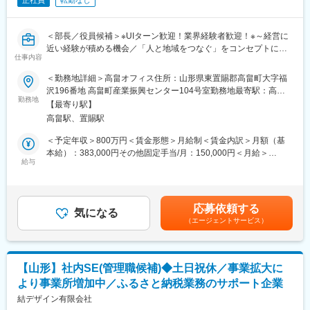
正社員
転勤なし
＜部長／役員候補＞※UIターン歓迎！業界経験者歓迎！※～経営に
近い経験が積める機会／「人と地域をつなぐ」をコンセプトに地
仕事内容
域密着型の企業～
＜勤務地詳細＞高畠オフィス住所：山形県東置賜郡高畠町大字福
■業務内容：
沢196番地 高畠町産業振興センター104号室勤務地最寄駅：高畠
部長候補として、社内のデジタル化、および地域事業者の実務を
勤務地
駅受動喫煙対策：屋内全面禁煙変更の範囲：無
【最寄り駅】
支えるデジタル実装の推進を担当します。
高畠駅、置賜駅
1.「ふるさと納税do」を軸とした運用設計・最適化
＜予定年収＞800万円＜賃金形態＞月給制＜賃金内訳＞月額（基
寄附受付から配送管理までを行う基幹システムの機能を熟知し、
本給）：383,000円その他固定手当/月：150,000円＜月給＞
自治体・配送業者・弊社間の連携を円滑化。正確かつ迅速な事務
給与
533,000円＜昇給有無＞有＜残業手当＞無＜給与補足＞■その他固
フローを構築・管理します。
定手当：役職手当■賞与：年2回※決算賞与は業績による（前年度
2.AI・デジタル技術による社内業務の自動化
支給実績あり）※賞与は試用期間終了後、所定の査定期間に在籍し
RPAや生成AIを駆使し、膨大な事務作業や進捗管理を自動化。社
ている方が対象賃金はあくまでも目安の金額であり、選考を通じ
応募依頼する
員が「地域への直接的な対話や支援」により多くの時間を割ける
気になる
て上下する可能性があります。月給(月額)は固定手当を含めた表記
（エージェントサービス）
環境をつくります。
です。
3.統計データに基づいた地域振興の提案
個人情報を含まない統計的な寄附動向を分析。「どのような市場
ニーズがあるか」を可視化し、自治体様や地域事業者が判断を行
【山形】社内SE(管理職候補)◆土日祝休／事業拡大に
うための客観的な資料を提供します。
より事業所増加中／ふるさと納税業務のサポート企業
4.全社的なITガバナンスの構築
情報セキュリティを担保しつつ、デジタルツールを導入・浸透さ
結デザイン有限会社