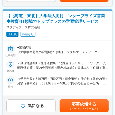
す。月給(月額)は固定手当を含めた表記です。
■業務イメージ
まずは学校現場の課題を深く理解することから始まります。
先生方と対話を重ね、10代の未来を描くパートナーとして信頼関
【北海道・東北】大学法人向けエンタープライズ営業
係を築きます。
◆教育×IT領域でトップクラスの学習管理サービス
導入後は、現場での活用状況をモニタリングし、授業が円滑に進
むよう伴走します。
スタディプラス株式会社
オンラインツールを活用した効率的な営業スタイルを基本としつ
正社員
転勤なし
つ、
必要に応じて直接訪問を行い、学校全体の教育改革を支援するダ
イナミズムを実感できる業務です。
■業務内容：
◇大学学生募集の課題解決（軸はデジタルマーケティング）
■所属組織：
仕事内容
＜具体的には＞
現在、営業組織は少数精鋭で構成されており、スピード感を持っ
・Studyplusの広告商品の提案
＜勤務地詳細1＞北海道住所：北海道（フルリモートワーク） 受
て事業を推進しています。
・Studyplusデータを活用したLINE、Google、Insta等の運用型広
動喫煙対策：屋内全面禁煙＜勤務地詳細2＞東北エリア住所：東北
メンバーは大手企業出身者や教育業界経験者など多様で、フルリ
告の提案
勤務地
エリア（フルリモートワーク） 受動喫煙対策：屋内全面禁煙
モート環境ながらチャットやWeb会議でのコミュニケーションが
・Web動画、受験生向けサイトや特設サイト等の制作などの企画
非常に活発です。
＜予定年収＞549万円～759万円＜賃金形態＞月給制＜賃金内訳＞
制作の提案
リーダー候補からメンバーまで、役割を越えて意見を出し合える
月額（基本給）：339,088円～468,567円その他固定手当/月：
・マーケティングオートメーションサービスの提案
フラットな社風です。
給与
7,948円～10,983円固定残業手当/月：111,264円～153,750円（固
・大学法人の学部新設、改組等の調査案件の提案
家庭を持つメンバーも多く、互いにサポートし合う文化が根付い
定残業時間42時間0分/月）超過した時間外労働の残業手当は追加
ています。
支給＜月給＞458,300円～633,300円（一律手当を含む）＜昇給有
■業務イメージ：
無＞有＜残業手当＞有＜給与補足＞※経験、能力を考慮の上、詳細
◇主に既存顧客への深耕型の営業
応募依頼する
■魅力・やりがい
気になる
は面談に決定致します。■昇給査定：年2回（4月、10月）■その他
＜具体的には＞
（エージェントサービス）
・営業組織の立ち上げという希少なフェーズに携わり、事業の基
固定手当：15時間分の深夜残業手当として支給。※超過分は追加
・担当のクライアント数は約20大学
盤づくりに貢献できる