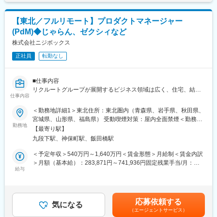
支給。賃金はあくまでも目安の金額であり、選考を通じて上下す
・新規/既存の割合：入社時5：5／2年後3：7／3年後2：8
・学校の中長期戦略に踏み込む提案を通じて、高度なコンサルテ
る可能性があります。月給(月額)は固定手当を含めた表記です。
・新規開拓よりも、既存顧客の取引金額を大きくしていく深耕型
ィング力が磨かれる環境
【東北／フルリモート】プロダクトマネージャー
の営業
・自社開発のプログラムが10代の人生を変える瞬間に立ち会える
・ただ枠を売るという性質のものではなく、大学の学生募集コン
(PdM)◆じゃらん、ゼクシィなど
ことは、大きな社会的意義と手応えに繋がる
サルティング、デジタルマーケティングコンサルティング的な側
株式会社ニジボックス
・EdTech領域で急成長を遂げるスタートアップの当事者として、
面の強い営業
教育界の変革を牽引するやりがいがあります。
・出張の頻度は月に2回程度
正社員
転勤なし
■はたらき方
■ポジション魅力：
・フルリモート勤務：全国どこからでも勤務可能です
■仕事内容
（1）成果に応じた高い昇給実績
・フレックスタイム制：家族の行事や私用に合わせて柔軟に調整
リクルートグループが展開するビジネス領域は広く、住宅、結
・全営業メンバーの平均昇給額：61万7000円（年間昇給率
できます
仕事内容
婚、飲食や旅行などのライフスタイル、人材等、ひとの人生に寄
+9.1%）※
・出張：東京本社への出張が半年に1回程度あります（任意参加）
り添う形で多岐に渡るサービスを提供しており、ニジボックスは
・上位30%の営業メンバーの平均昇給額：110万円（年間昇給率
＜勤務地詳細1＞東北住所：東北圏内（青森県、岩手県、秋田県、
グループの一員として、SUUMOやゼクシィ、ホットペッパー、
+14.7%）※
宮城県、山形県、福島県） 受動喫煙対策：屋内全面禁煙＜勤務地
変更の範囲：会社の定める業務
じゃらん、リクナビなどの国内最大級のメディアの開発ディレク
・全体として、成果を挙げた人は適切に昇給する会社です
勤務地
詳細2＞本社住所：東京都千代田区九段北1丁目14-6 九段坂上KS
【最寄り駅】
ションに従事する、開発ディレクターを募集しています。
（2）コンサルティング営業としての企画力/営業力を磨ける
ビル 南棟4階勤務地最寄駅：東京メトロ東西線半蔵門線／九段下
九段下駅、神保町駅、飯田橋駅
・大学の広報予算が数億円規模と大きく、提案できるソリューシ
駅受動喫煙対策：屋内全面禁煙変更の範囲：会社の定める事業所
■業務詳細
ョンの幅が広いため、 コンサルティング営業としての企画力や営
（リモートワーク含む）
＜予定年収＞540万円～1,640万円＜賃金形態＞月給制＜賃金内訳
リクルートグループのプロダクト開発ディレクションをお任せい
業力を磨くことができます。
＞月額（基本給）：283,871円～741,936円固定残業手当/月：
たします。
（3）高校生の未来の選択肢を広げるやりがい
給与
82,796円～216,398円（固定残業時間35時間0分/月）超過した時
事業、ユーザー部門の担当者、プランナーと協業し、以下の業務
・大学の学生募集広報の支援は、高校生の進路選択の支援でもあ
間外労働の残業手当は追加支給＜月給＞366,667円～958,334円
をPdM（社内呼称：開発ディレクター）として担当いただきま
ります。進路選択という人生の大きな岐路に立つ高校生の未来の
（一律手当を含む）＜昇給有無＞有＜残業手当＞有＜給与補足＞※
す。
選択肢を広げるというやりがいがあります。
給与詳細は、経験、能力、年齢を考慮の上決定します。■賞与：年
応募依頼する
気になる
2回（6月、12月）賃金はあくまでも目安の金額であり、選考を通
（エージェントサービス）
＜企画・要件定義フェーズ＞
※2024年度→2025年度における昇給額を集計。なお、一時的なイ
じて上下する可能性があります。月給(月額)は固定手当を含めた表