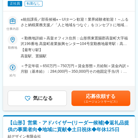
せ、組織全体の生産性とITリテラシーを向上させます。
正社員
転勤なし
5.地域事業者への伴走およびデジタル活用支援：
国や自治体の補助金も活用しながら、返礼品を提供する地元の生
産者や事業者に対し、受注・在庫管理のデジタル化やITツールの
※統括課長／部長候補※～UIターン歓迎！業界経験者歓迎！～ふる
導入を支援。事業者の現場に深く入り込み、アナログな事務負担
さと納税業務支援／「人と地域をつなぐ」をコンセプトに地域密
を軽減。生産者が「ものづくり」や「販路拡大」に専念できる体
仕事内容
着型の企業／社内のアドバイザーポジション～
制を共に整えます。
＜勤務地詳細＞高畠オフィス住所：山形県東置賜郡高畠町大字福
■募集の背景：
沢196番地 高畠町産業振興センター104号室勤務地最寄駅：高畠
■当ポジションの魅力：
全国の自治体様に対してふるさと納税業務の総合サポートを提供
勤務地
駅受動喫煙対策：屋内全面禁煙変更の範囲：無
◎地域事業者の変化を間近で支える手応え
【最寄り駅】
している当社は、事業が年々拡大しています。組織体制の強化と
自身の支援により、地域の生産者がITを使いこなし、売上拡大や
高畠駅、置賜駅
さらなる事業拡大を目指し、今回新たに管理職を募集いたしま
業務効率化を実現していく過程を、パートナーとして共に歩むこ
す。地域貢献をミッションとする当社で、その意義を実感しなが
＜予定年収＞650万円～750万円＜賃金形態＞月給制＜賃金内訳＞
とができます。
ら働ける方をお待ちしています。
月額（基本給）：284,000円～350,000円その他固定手当/月：
◎裁量の大きい組織づくり
給与
150,000円＜月給＞434,000円～500,000円＜昇給有無＞有＜残業
部長候補として、どのようにデジタル技術を採用し、組織や地域
■業務内容：
手当＞有＜給与補足＞■給与：社内SEの管理職経験、ふるさと納
を効率化するか。経営陣と対話しながら地域の形を変えていく業
あなたには、業務のシステム化とインフラ整備を担当していただ
税業界経験者優遇■賞与：年2回（前年度実績：3ヶ月）※決算賞与
務に携わることができます。
きます。社内のアドバイザーとして、全体の生産性向上をミッシ
は業績による（前年度支給実績あり）※賞与は試用期間終了後、所
応募依頼する
ョンとし、全国の支所運営をサポートするための仕組み作りをリ
気になる
定の査定期間に在籍している方が対象賃金はあくまでも目安の金
変更の範囲：会社の定める業務
（エージェントサービス）
ードしてください。
額であり、選考を通じて上下する可能性があります。月給(月額)は
固定手当を含めた表記です。
■具体的な業務内容：
・社内インフラの整備および最適化
【山形】営業・アドバイザー(リーダー候補)◆返礼品提
・ポータルシステムの運用保守
供の事業者向◆地域に貢献◆土日祝休◆年休125日
※各自にノートパソコンとモニターが貸与されます。
結デザイン有限会社