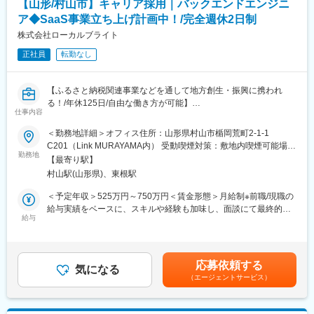
変更の範囲：会社の定める業務
【山形/村山市】キャリア採用｜バックエンドエンジニ
・ふるさと納税/ECサイト運営のためのリソース管理・分析系
ア◆SaaS事業立ち上げ計画中！/完全週休2日制
CMS開発
・その他、業務改善系ツールの開発、Webサイト構築 等
株式会社ローカルブライト
正社員
転勤なし
◯計画中のプロジェクト
・SaaSとしての公開を目指したウェブアプリ開発（タイムマネジ
メント系を検討中）
【ふるさと納税関連事業などを通して地方創生・振興に携われ
・ビジュアライズ作品の発表 等
る！/年休125日/自由な働き方が可能】
仕事内容
ふるさと納税支援事業、デザイン・ディレクション、デジタル推
■キャリアパス
進事業などの事業を展開する同社にて、社内で使用する基幹シス
＜勤務地詳細＞オフィス住所：山形県村山市楯岡荒町2-1-1
フロントエンドエンジニア → シニアエンジニア → テックリード
テムなどの開発を行うバックエンドエンジニアを募集します。ま
C201（Link MURAYAMA内） 受動喫煙対策：敷地内喫煙可能場所
た、データが人の行動を喚起する世界を作るべく、現在データビ
勤務地
あり変更の範囲：本文参照
■求める人物像
【最寄り駅】
ジュアライズを基軸としたR＆DセンターやSaaS事業の立ち上げ
○以下の資質をお持ちの方
村山駅(山形県)、東根駅
を目指しています。
1.必要なスキルを自主的に習得し、課題を解決する突破力のある
この取り組みに伴い、新しいエンジニアリングチームの編成を計
＜予定年収＞525万円～750万円＜賃金形態＞月給制※前職/現職の
方
画しています。
給与実績をベースに、スキルや経験も加味し、面談にて最終的な
2.柔軟な発想でアイデアを形にできる方
給与
条件を決定いたします。＜賃金内訳＞月額（基本給）：350,000
3.チームやクライアントと適切にコミュニケーションを取りなが
■企業HP
円～500,000円＜月給＞350,000円～500,000円＜昇給有無＞有＜
ら業務を進められる方
https://localbright.co.jp/
残業手当＞有＜給与補足＞※経験・能力・前職給与を踏まえ、決定
します。■賞与：あり■昇給：あり賃金はあくまでも目安の金額で
■キャリア採用必須条件
応募依頼する
■仕事内容
気になる
あり、選考を通じて上下する可能性があります。月給(月額)は固定
○以下いずれか1つ以上に該当する方
（エージェントサービス）
◯現在取り組んでいるプロジェクト
手当を含めた表記です。
1.複数人数でのシステム開発をリードした経験がある方
・ふるさと納税/ECサイト運営のためのリソース管理・分析系
2.システムやアプリケーション開発において要件定義から設計ま
CMS開発
での経験を有した方