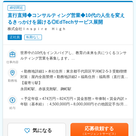
(2)クリエイティブディレクション：山形県内の企業や自治体を中
ます。
心に、Webサイトや名刺、チラシ、パンフレット、動画などのデ
締切間近
（具体的な業務内容）
ザイン制作を実施。
直行直帰◆コンサルティング営業◆10代の人生を変え
・新規営業活動
・行政との連携
るきっかけを届ける◎EdTechサービス展開
・拠点立ち上げ
株式会社Ｉｎｓｐｉｒｅ Ｈｉｇｈ
・組織構成、立案
変更の範囲：会社の定める業務
正社員
転勤なし
・予算策定
・営業戦略の策定
・メンバー育成
世界中の10代をインスパイアし、教育の未来を共につくるコンサ
ルティング営業を募集します。
※ご入社後は、ご自身もプレイヤーとして牽引・ご活躍いただきた
仕事内容
EdTechスタートアップの創業期メンバーとして、全国の中学・高
いと考えております。その後、仕組化、マネジメントへ比重を持
校へ新しい学びの選択肢を届ける挑戦をしませんか。
っていく想定です。
＜勤務地詳細1＞本社住所：東京都千代田区平河町2-5-3 受動喫煙
対策：屋内全面禁煙＜勤務地詳細2＞福島住所：福島県（直行直
■仕事内容
勤務地
■インタラクティブについて：
帰） 受動喫煙対策：屋内全面禁煙＜勤務地詳細3＞山形住所：山
【最寄り駅】
全国の中学・高校へ自社教育プログラムの提案から導入後の活用
沖縄発のインターネットベンチャー企業です。2022年からは「地
形県（直行直帰） 受動喫煙対策：屋内全面禁煙変更の範囲：会社
永田町駅、赤坂見附駅、麹町駅
支援、継続提案までを一貫して担当します。
域の可能性を解放する」をパーパスに定め、デジタルマーケティ
の定める事業所（リモートワーク含む）
・テレアポやセミナーで獲得したリードへのアプローチ、新規提
ング事業と人材事業を中核に地域に最適化した事業を生み出し、
＜予定年収＞474万円～824万円＜賃金形態＞年俸制＜賃金内訳＞
案
北海道および福岡、熊本をはじめ、新たな地域へとエリアを広げ
年額（基本給）：4,500,000円～8,000,000円その他固定手当/月：
・学校の教育理念や目標に基づいたヒアリングとコンサルティン
給与
着実に全国展開を進めています。
20,000円固定残業手当/月：102,746円～178,613円（固定残業時
グ
間45時間0分/月）超過した時間外労働の残業手当は追加支給＜月
・自社プロダクトを活用したソリューションの提案
額＞497,746円～865,279円（12分割）（一律手当を含む）＜昇給
・導入後の年間計画策定や授業企画などの活用支援
有無＞有＜残業手当＞有＜給与補足＞■昇給：年1回賃金はあくま
応募依頼する
・利用継続に向けた戦略策定および実行
気になる
でも目安の金額であり、選考を通じて上下する可能性がありま
（エージェントサービス）