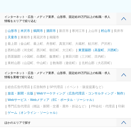
インターネット・広告・メディア業界、山形県、固定給35万円以上の転職・求人
情報をエリアで絞り込む
山形市
米沢市
鶴岡市
酒田市
新庄市
寒河江市
上山市
村山市
長井市
天童市
東根市
尾花沢市
南陽市
最上郡（金山町、最上町、舟形町、真室川町、大蔵村、鮭川村、戸沢村）
西村山郡（河北町、西川町、朝日町、大江町）
東置賜郡（高畠町、川西町）
西置賜郡（小国町、白鷹町、飯豊町）
東田川郡（三川町、庄内町）
東村山郡（山辺町、中山町）
飽海郡（遊佐町）
北村山郡（大石田町）
インターネット・広告・メディア業界、山形県、固定給35万円以上の転職・求人
情報を業種で絞り込む
総合広告代理店
広告制作
SP代理店（イベント・販促提案など）
放送・新聞・出版
Webマーケティング（広告代理店・コンサルティング・制作）
Webサービス・Webメディア（EC・ポータル・ソーシャル）
専門広告代理店（雑誌・新聞・交通・屋外・折込など）
PR会社・代理店
印刷
ゲーム（オンライン・ソーシャル）
ほかのエリアで探す