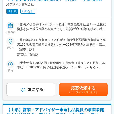
■当ポジションの魅力：
結デザイン有限会社
変更の範囲：会社の定める業務
◎自身の提案が自治体の税収増に直結し、それが教育や子育てと
正社員
転勤なし
いった形で地域住民に還元される実感を味わえます。
◎経営陣の右腕として、会社の将来を左右する重要な意思決定に
参加できます。
＜部長／役員候補＞※UIターン歓迎！業界経験者歓迎！※～全国に
拠点を持つ成長企業の組織づくり／経営に近い経験も積める機会
変更の範囲：会社の定める業務
仕事内容
／ふるさと納税業務の支援／「人と地域をつなぐ」をコンセプト
に地域密着型の企業～
＜勤務地詳細＞高畠オフィス住所：山形県東置賜郡高畠町大字福
沢196番地 高畠町産業振興センター104号室勤務地最寄駅：高畠
■業務内容：
勤務地
駅受動喫煙対策：屋内全面禁煙変更の範囲：無
【最寄り駅】
部長候補として、経営戦略を人事の側面から具現化する全責任を
高畠駅、置賜駅
担います。
＜予定年収＞800万円＜賃金形態＞月給制＜賃金内訳＞月額（基
◇採用戦略の抜本的刷新と推進
本給）：383,000円その他固定手当/月：150,000円＜月給＞
自治体営業やマーケティング、エンジニアなど多岐にわたる専門
給与
533,000円＜昇給有無＞有＜残業手当＞無＜給与補足＞■その他固
職種の採用を強化。媒体運用に留まらず、ダイレクトリクルーテ
定手当：役職手当■賞与：年2回※決算賞与は業績による（前年度
ィングの徹底や採用ブランディング（広報）の強化により、自ら
支給実績あり）※賞与は試用期間終了後、所定の査定期間に在籍し
「優秀な層を惹きつける」仕組みを構築します。
ている方が対象賃金はあくまでも目安の金額であり、選考を通じ
応募依頼する
◇組織変革と理念の浸透（インナーブランディング）
気になる
て上下する可能性があります。月給(月額)は固定手当を含めた表記
（エージェントサービス）
組織の急拡大に伴う「部署間の壁」や「意識の乖離」を解消。地
です。
域創生への志を共有し、チーム一丸となって動ける組織文化を再
定義し、現場へ浸透させます。
◇成果と成長を最大化する評価制度の設計
【山形】営業・アドバイザー◆返礼品提供の事業者開
制度改正などの激しい環境変化に柔軟に対応しつつ、個人の成果