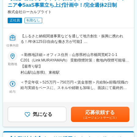
組みをあなたにお任せします。地域生産者の方々の力になる、そ
ニア◆SaaS事業立ち上げ計画中！/完全週休2日制
んな仕事にチャレンジしませんか。
株式会社ローカルブライト
■業務詳細：
正社員
転勤なし
◇自治体様との面談、連携
◇既存事業者様との折衝、連携
◇返礼品の企画、提案
【ふるさと納税関連事業などを通して地方創生・振興に携われ
◇返礼品提供事業者様の新規開拓
る！/年休125日/自由な働き方が可能】
◇マーケティング
仕事内容
ふるさと納税支援事業、デザイン・ディレクション、デジタル推
進事業などの事業を展開する同社にて、フロントエンドエンジニ
＜勤務地詳細＞オフィス住所：山形県村山市楯岡荒町2-1-1
■配属先情報：
アを募集します！
C201（Link MURAYAMA内） 受動喫煙対策：敷地内喫煙可能場所
6名（20代～30代）で構成されています。
勤務地
あり変更の範囲：無
【最寄り駅】
■募集の背景
■働き方／福利厚生：
村山駅(山形県)、東根駅
弊社では、データが人の行動を喚起する世界を作るべく、現在デ
◇残業について
ータビジュアライズを基軸としたR＆DセンターやSaaS事業の立
＜予定年収＞525万円～750万円＜賃金形態＞月給制※前職/現職の
ふるさと納税の特性上、11月～1月が繁忙期で残業が増え、休日
ち上げを目指しています。
給与実績をベースに、スキルや経験も加味し、面談にて最終的な
出勤を要請する場合もございます。現在、残業の削減に向け、業
この取り組みに伴い、新しいエンジニアリングチームの編成を計
給与
条件を決定いたします。＜賃金内訳＞月額（基本給）：350,000
務効率化を図っています。
画しています。
円～500,000円＜月給＞350,000円～500,000円＜昇給有無＞有＜
◇本社研修について（本社勤務以外）
残業手当＞有＜給与補足＞※経験・能力・前職給与を踏まえ、決定
1ヶ月程度本社（島原）へ研修に来ていただく場合がございます。
■企業HP
します。■賞与：あり■昇給：あり賃金はあくまでも目安の金額で
研修中は社宅をご利用いただけます。
応募依頼する
https://localbright.co.jp/
気になる
あり、選考を通じて上下する可能性があります。月給(月額)は固定
◇充実した福利厚生
（エージェントサービス）
ホームページに同社の社員紹介ページを設置しています！
手当を含めた表記です。
服装・髪色自由、書籍購入リクエスト、1時間単位での有給休暇取
得が可能です。
■仕事内容
◯現在取り組んでいるプロジェクト