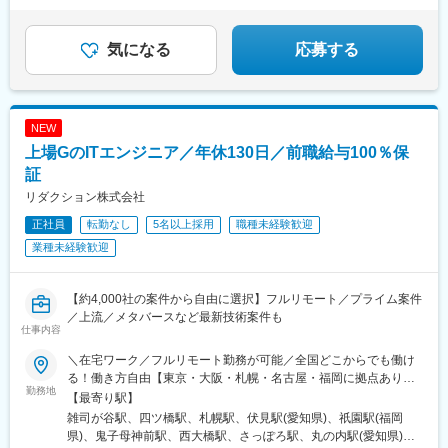
★年間休日130日／平均残業月6h！
大村駅(長崎県)、西新発田駅、小松駅、虹ノ松原駅、御幸橋駅、新
潟駅、新栄町駅(福岡県)、八幡駅(福岡県)、春日原駅、白石駅(札幌
気になる
応募する
市営)、岐阜駅、西宮駅、郡山駅(福島県)、久留米高校前駅、沼津
駅、東金井駅、宮崎神宮駅、東刈谷駅、今井駅、中島駅(愛知県)、
鹿島神宮駅、新宮中央駅、電鉄黒部駅、次郎丸駅、長沼駅(静岡
県)、宇宿一丁目駅、萱町六丁目駅、野々市工大前駅、勝田台駅、
ひこね芹川駅、熊西駅、電鉄出雲市駅、灘駅、杁ケ池公園駅、広
NEW
電本社前駅、さくら夙川駅、南荒子駅、脇田駅、押野駅、春日野
上場GのITエンジニア／年休130日／前職給与100％保
道駅(阪神線)
証
リダクション株式会社
正社員
転勤なし
5名以上採用
職種未経験歓迎
業種未経験歓迎
【約4,000社の案件から自由に選択】フルリモート／プライム案件
／上流／メタバースなど最新技術案件も
仕事内容
＼在宅ワーク／フルリモート勤務が可能／全国どこからでも働け
る！働き方自由【東京・大阪・札幌・名古屋・福岡に拠点あり】
勤務地
★在宅ワークOK！／希望を考慮し決定／転居を伴う転勤なし★海
【最寄り駅】
外出張ありの案件もあります■本社：東京都豊島区高田2丁目17-
雑司が谷駅、四ツ橋駅、札幌駅、伏見駅(愛知県)、祇園駅(福岡
22 目白中野ビル 5階■大阪：大阪市西区新町1-6-23 四ツ橋大川ビ
県)、鬼子母神前駅、西大橋駅、さっぽろ駅、丸の内駅(愛知県)、