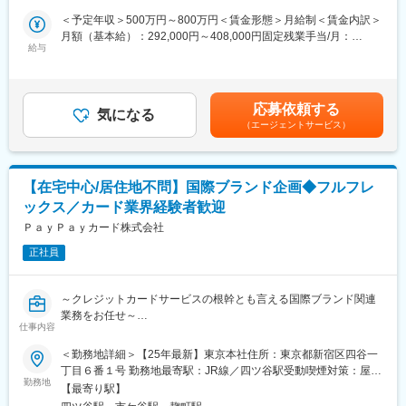
営)、伏屋駅、武蔵小杉駅、目黒駅、秋葉原駅、新橋駅、東京駅、
ルスをお任せいたします。
＜予定年収＞500万円～800万円＜賃金形態＞月給制＜賃金内訳＞
町田駅、綾瀬駅、大手町駅(東京都)、中野駅(東京都)、大門駅(東京
銀行員の育成や同行訪問を通じて中小企業への販売拡大を推進し
月額（基本給）：292,000円～408,000円固定残業手当/月：
都)、西日暮里駅、五反田駅、中目黒駅、泉岳寺駅、立川駅、小竹
ます。
給与
125,000円～175,000円（固定残業時間45時間0分/月）超過した時
向原駅、二子玉川駅、四ツ谷駅、あざみ野駅、湘南台駅、天王洲
巨大な組織である銀行を動かすダイナミックさがあり、地方銀行
間外労働の残業手当は追加支給＜月給＞417,000円～583,000円
アイル駅、日吉駅(神奈川県)、溝の口駅、藤沢本町駅、長津田駅、
が提案しやすくなるよう、企画的な視点も求められます。
（一律手当を含む）＜昇給有無＞有＜残業手当＞有＜給与補足＞※
登戸駅、戸塚駅、海老名駅(相模線)、大和駅(神奈川県)、菊名駅、
出張手当：1泊あたり3,000円支給いたします。賃金はあくまでも
大船駅、橋本駅(神奈川県)、上大岡駅、中央林間駅、センター南
応募依頼する
■業務詳細
気になる
目安の金額であり、選考を通じて上下する可能性があります。月
駅、川崎駅、幕張本郷駅、稲毛駅、千葉駅、新松戸駅、浦安駅(千
（エージェントサービス）
（1）金融機関向けOEMサービスの拡販
給(月額)は固定手当を含めた表記です。
葉県)、北習志野駅、京成船橋駅、京成津田沼駅、新浦安駅、新鎌
・金融機関との関係構築、提案活動
ケ谷駅、市川駅、舞浜駅、初石駅、南流山駅、本八幡駅(都営線)、
・銀行員との同行営業、販売支援
船橋駅、西船橋駅、久喜駅、川口駅、南越谷駅、天下茶屋駅、伏
見駅(愛知県)、栄駅(愛知県)、東梅田駅、阿倍野駅(阪堺線)、今宮
【在宅中心/居住地不問】国際ブランド企画◆フルフレ
（2）パートナー企業とのアライアンス推進
戎駅、鶴橋駅、京橋駅(大阪府)、南方駅(大阪府)、金山駅(愛知
ックス／カード業界経験者歓迎
・金融機関、HR SaaS企業等と連携した提案機会の創出
県)、国際センター駅、谷津駅、流山おおたかの森駅、藤沢駅、富
・販促施策の企画・実行
ＰａｙＰａｙカード株式会社
田駅(大阪府)、上牧駅(大阪府)、摂津富田駅、高槻駅、高槻市駅、
天王寺駅、新今宮駅、本町駅、江坂駅、弁天町駅、西九条駅、千
正社員
（3）パートナー現場の成果最大化に向けた支援
里中央駅(北大阪急行)、茨木駅、三国ケ丘駅(大阪府)、南森町駅、
・営業同行／共同提案による受注率向上支援
森ノ宮駅、枚方市駅、豊橋駅、刈谷駅、星ケ丘駅(愛知県)、ＪＲ難
・数値改善に向けた施策立案・実行
波駅、中百舌鳥駅、大阪駅、新大阪駅、北新地駅、大阪阿部野橋
～クレジットカードサービスの根幹とも言える国際ブランド関連
・勉強会／セミナーの企画・実施
駅、博多駅、天神駅、福岡空港駅(鉄道)、天神南駅、千早駅、西１
業務をお任せ～
仕事内容
１丁目駅、札幌駅、西１８丁目駅、琴似駅(函館本線)、麻生駅、平
（4）中長期的な新規事業開発
和駅、仙台駅、泉中央駅、あおば通駅、長町南駅、勾当台公園
■具体的な業務内容：
＜勤務地詳細＞【25年最新】東京本社住所：東京都新宿区四谷一
・将来的にスポーツチームが抱える収益課題（スポンサー依存）
駅、八戸駅、青森駅、盛岡駅、一ノ関駅、秋田駅、土崎駅、山形
・国際ブランドへの各種申請、報告
丁目６番１号 勤務地最寄駅：JR線／四ツ谷駅受動喫煙対策：屋内
の解決に向けた事業開発
駅、米沢駅、福島駅(福島県)、郡山駅(福島県)、さっぽろ駅、白石
・国際ブランドからの情報収集、
勤務地
喫煙可能場所あり変更の範囲：会社の定める事業所（リモートワ
【最寄り駅】
駅(札幌市営)、新札幌駅、新千歳空港駅(鉄道)、北参道駅、青井
ならびにグローバル基準に則したクレジットカードのソリューシ
ーク含む）
■組織構成：約20名(20代～40代)