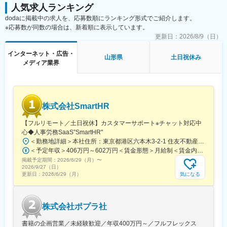
■ポジション魅力：
人気求人ランキング
変更の範囲：無
（1）成果に応じた高い昇給実績
dodaに掲載中の求人を、応募数順にランキング形式でご紹介します。
・全営業メンバーの平均昇給額：61万7000円（年間昇給率
※応募数が同数の場合は、新着順に表示しています。
+9.1%）※
更新日：
2026/8/9（日）
・上位30%の営業メンバーの平均昇給額：110万円（年間昇給率
+14.7%）※
インターネット・広告・
・全体として、成果を挙げた人は適切に昇給する会社です
山形県
土日祝休み
メディア業界
（2）コンサルティング営業としての企画力/営業力を磨ける
・大学の広報予算が数億円規模と大きく、提案できるソリューシ
ョンの幅が広いため、 コンサルティング営業としての企画力や営
業力を磨くことができます。
（3）高校生の未来の選択肢を広げるやりがい
株式会社SmartHR
・大学の学生募集広報の支援は、高校生の進路選択の支援でもあ
ります。進路選択という人生の大きな岐路に立つ高校生の未来の
【フルリモート／土日祝休】カスタマーサポート※チャット対応中
選択肢を広げるというやりがいがあります。
心◆人事労務SaaS”SmartHR"
＜勤務地詳細＞本社住所：東京都港区六本木3-2-1 住友不動産六本木グランドタワー勤務地最寄駅：東京メトロ南北線／六本木一丁目駅受動喫煙対策：屋内全面禁煙変更の範囲：会社の定める事業所（リモートワーク含む）
※2024年度→2025年度における昇給額を集計。なお、一時的なイ
＜予定年収＞406万円～602万円＜賃金形態＞月給制＜賃金内訳＞月額（基本給）：212,480円～315,200円その他固定手当/月：5,000円固定残業手当/月：77,520円～114,800円（固定残業時間45時間0分/月）超過した時間外労働の残業手当は追加支給＜月給＞295,000円～435,000円（一律手当を含む）＜昇給有無＞有＜残業手当＞有賃金はあくまでも目安の金額であり、選考を通じて上下する可能性があります。月給(月額)は固定手当を含めた表記です。
ンセンティブではなく昇給です。
掲載予定期間：
2026/6/29（月）
〜
2026/9/27（日）
気になる
更新日：
2026/6/29（月）
■提供できる機会・経験：
（1）エンタープライズセールスのスキル・経験
マーケットバリューの高いスキルである、エンタープライズセー
ルスのスキル・経験、また深耕型営業のスキル・経験を身につけ
株式会社ポプラ社
ることができます。
（2）デジタルマーケティング全般のスキル・経験
書籍の企画営業／未経験歓迎／年収400万円～／フルフレックス