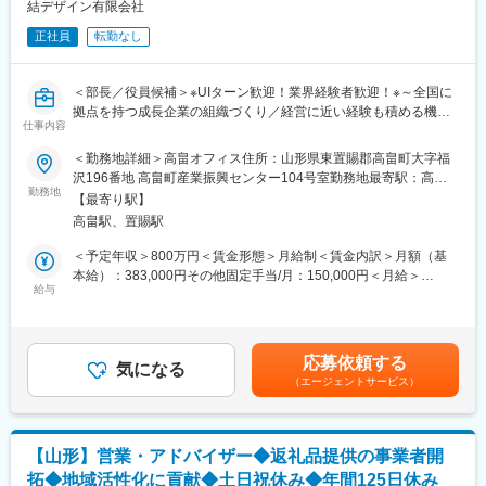
情報セキュリティを担保しつつ、デジタルツールを導入・浸透さ
結デザイン有限会社
せ、組織全体の生産性とITリテラシーを向上させます。
正社員
転勤なし
5.地域事業者への伴走およびデジタル活用支援：
国や自治体の補助金も活用しながら、返礼品を提供する地元の生
産者や事業者に対し、受注・在庫管理のデジタル化やITツールの
＜部長／役員候補＞※UIターン歓迎！業界経験者歓迎！※～全国に
導入を支援。事業者の現場に深く入り込み、アナログな事務負担
拠点を持つ成長企業の組織づくり／経営に近い経験も積める機会
を軽減。生産者が「ものづくり」や「販路拡大」に専念できる体
仕事内容
／ふるさと納税業務の支援／「人と地域をつなぐ」をコンセプト
制を共に整えます。
に地域密着型の企業～
＜勤務地詳細＞高畠オフィス住所：山形県東置賜郡高畠町大字福
沢196番地 高畠町産業振興センター104号室勤務地最寄駅：高畠
■当ポジションの魅力：
■業務内容：
勤務地
駅受動喫煙対策：屋内全面禁煙変更の範囲：無
◎地域事業者の変化を間近で支える手応え
【最寄り駅】
部長候補として、経営戦略を人事の側面から具現化する全責任を
自身の支援により、地域の生産者がITを使いこなし、売上拡大や
高畠駅、置賜駅
担います。
業務効率化を実現していく過程を、パートナーとして共に歩むこ
＜予定年収＞800万円＜賃金形態＞月給制＜賃金内訳＞月額（基
とができます。
◇採用戦略の抜本的刷新と推進
本給）：383,000円その他固定手当/月：150,000円＜月給＞
◎裁量の大きい組織づくり
自治体営業やマーケティング、エンジニアなど多岐にわたる専門
給与
533,000円＜昇給有無＞有＜残業手当＞無＜給与補足＞■その他固
部長候補として、どのようにデジタル技術を採用し、組織や地域
職種の採用を強化。媒体運用に留まらず、ダイレクトリクルーテ
定手当：役職手当■賞与：年2回※決算賞与は業績による（前年度
を効率化するか。経営陣と対話しながら地域の形を変えていく業
ィングの徹底や採用ブランディング（広報）の強化により、自ら
支給実績あり）※賞与は試用期間終了後、所定の査定期間に在籍し
務に携わることができます。
「優秀な層を惹きつける」仕組みを構築します。
ている方が対象賃金はあくまでも目安の金額であり、選考を通じ
応募依頼する
◇組織変革と理念の浸透（インナーブランディング）
気になる
て上下する可能性があります。月給(月額)は固定手当を含めた表記
変更の範囲：会社の定める業務
（エージェントサービス）
組織の急拡大に伴う「部署間の壁」や「意識の乖離」を解消。地
です。
域創生への志を共有し、チーム一丸となって動ける組織文化を再
定義し、現場へ浸透させます。
◇成果と成長を最大化する評価制度の設計
【山形】営業・アドバイザー◆返礼品提供の事業者開
制度改正などの激しい環境変化に柔軟に対応しつつ、個人の成果
拓◆地域活性化に貢献◆土日祝休み◆年間125日休み
と成長を正当に評価する報酬・評価制度の再構築。社員が「挑戦