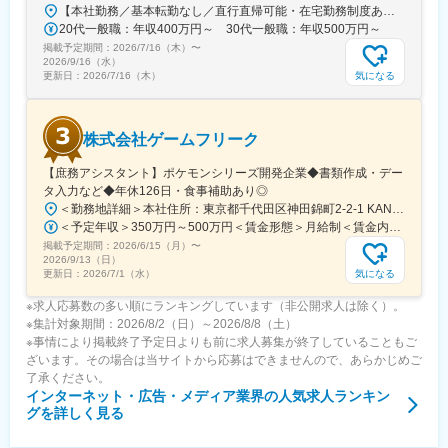
マーケットバリューの高いスキルである、デジタルマーケティン
【本社勤務／基本転勤なし／直行直帰可能・在宅勤務制度あり】東京都品川区西五反田3丁目5番8号 JR目黒MARCビル12階（都営浅草線・JR山手線「五反田駅」より徒歩10分）※宿泊を伴う出張が発生する場合があります
グ全般のスキル・経験を身につけることができます。
20代一般職：年収400万円～ 30代一般職：年収500万円～
掲載予定期間：
2026/7/16（木）
〜
2026/9/16（水）
気になる
更新日：
2026/7/16（木）
株式会社ゲームフリーク
【庶務アシスタント】ポケモンシリーズ開発企業◆書類作成・デー
タ入力など◆年休126日・食事補助あり◎
＜勤務地詳細＞本社住所：東京都千代田区神田錦町2-2-1 KANDASQUARE受動喫煙対策：屋内全面禁煙変更の範囲：会社の定める事業所
＜予定年収＞350万円～500万円＜賃金形態＞月給制＜賃金内訳＞月額（基本給）：215,000円～307,000円固定残業手当/月：76,700円～110,000円（固定残業時間45時間0分/月）超過した時間外労働の残業手当は追加支給＜月給＞291,700円～417,000円（一律手当を含む）＜昇給有無＞有＜残業手当＞有＜給与補足＞※経験・能力を考慮の上、年齢に関わりなく当社規定により優遇します。賃金はあくまでも目安の金額であり、選考を通じて上下する可能性があります。月給(月額)は固定手当を含めた表記です。
掲載予定期間：
2026/6/15（月）
〜
2026/9/13（日）
気になる
更新日：
2026/7/1（水）
※求人応募数の多い順にランキングしています（非公開求人は除く）。
※集計対象期間：2026/8/2（日）～2026/8/8（土）
※事情により掲載終了予定日よりも前に求人募集が終了していることもご
ざいます。その場合は当サイトから応募はできませんので、あらかじめご
了承ください。
インターネット・広告・メディア業界
の人気求人ランキン
グを詳しく見る