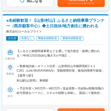
気になる
あり、選考を通じて上下する可能性があります。月給(月額)は固定
■企業HP
（エージェントサービス）
◯現在取り組んでいるプロジェクト
手当を含めた表記です。
https://localbright.co.jp/
・ふるさと納税/ECサイト運営のためのリソース管理・分析系
ホームページに同社の社員紹介ページを設置しています！
CMS開発
・その他、業務改善系ツールの開発、Webサイト構築 等
■育成体制
※未経験歓迎！【山形/村山】ふるさと納税事業プランナ
入社後は先輩社員同行のもと、ふるさと納税事業者に訪問いただ
ー（既存顧客中心）◆土日祝休/地方創生に携われる
◯計画中のプロジェクト
きます。
・SaaSとしての公開を目指したウェブアプリ開発（タイムマネジ
株式会社ローカルブライト
入社後3カ月程度を目安に同席を繰り返しながら商談の流れなどを
メント系を検討中）
把握いただき、徐々に取引のある事業者の担当をしていただきま
正社員
転勤なし
職種未経験歓迎
業種未経験歓迎
・ビジュアライズ作品の発表 等
す。
■キャリアパス
【ふるさと納税関連事業などを通して地方創生・振興に携われ
バックエンドエンジニア → シニアエンジニア → テックリード
る！/年休125日/自由な働き方が可能】
仕事内容
■求める人物像
■魅力
＜勤務地詳細＞オフィス住所：山形県村山市楯岡荒町2-1-1
社内外の関係者と円滑なコミュニケーションを取り、スムーズに
変更の範囲：会社の定める業務
・ふるさと納税事業を通して地域の魅力を発見、ブラッシュアッ
C201（Link MURAYAMA内） 受動喫煙対策：敷地内喫煙可能場所
開発業務を進行できる方
プし地域振興に貢献することができます！
勤務地
あり変更の範囲：無
【最寄り駅】
・営業未経験でも活躍している社員多数！顧客の課題を抽出する
■歓迎スキル
村山駅(山形県)、東根駅
ことが重要なポジションのため、傾聴力がある方が活躍していま
1. 何らかの業務アプリの開発経験
す！
＜予定年収＞345万円～480万円＜賃金形態＞月給制※前職/現職の
（ASP.NET、Shell、PHP等）
給与実績をベースに、スキルや経験も加味し、面談にて最終的な
2.クラウド上で docker、k8s等のコンテナ技術を扱った開発経験
■仕事内容：
給与
条件を決定いたします。＜賃金内訳＞月額（基本給）：230,000
3. CI/CDの実装経験
ふるさと納税支援事業、デザイン・ディレクション、デジタル推
円～320,000円＜月給＞230,000円～320,000円＜昇給有無＞有＜
4. ORMを用いた開発経験
進事業などの事業を展開する同社にて、自治体や返礼品事業者へ
残業手当＞有＜給与補足＞賞与：あり昇給：あり賃金はあくまで
のコンサルティングを通じて、ふるさと納税事業の成長を支援す
も目安の金額であり、選考を通じて上下する可能性があります。