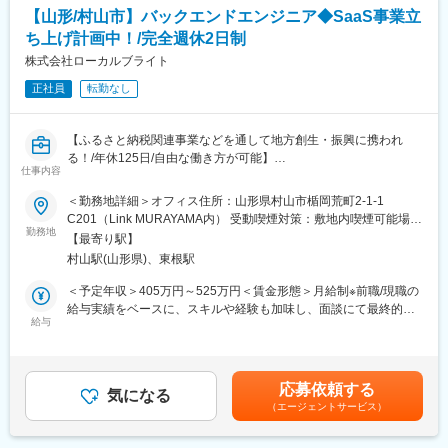
・Web系（バナー、LP、サムネイル 等）
【山形/村山市】バックエンドエンジニア◆SaaS事業立
・CI/VI（ロゴ・ブランディング 等）
ち上げ計画中！/完全週休2日制
【ふるさと納税支援に関わるデザイン業務】
株式会社ローカルブライト
・弊社はふるさと納税支援が現在の主軸事業ですので、ふるさと
正社員
転勤なし
納税の寄附額アップに寄与するデザイン開発業務も多く担当いた
だきます。
・主な役割は、サムネ・バナー等のディレクション、寄附額アッ
【ふるさと納税関連事業などを通して地方創生・振興に携われ
プのための戦略プランニング等。
る！/年休125日/自由な働き方が可能】
仕事内容
ふるさと納税支援事業、デザイン・ディレクション、デジタル推
【チーム運営】
進事業などの事業を展開する同社にて、社内で使用する基幹シス
＜勤務地詳細＞オフィス住所：山形県村山市楯岡荒町2-1-1
・社内デザイナ―と協業しながら業務を進行していただきます。
テムなどの開発を行うバックエンドエンジニアを募集します。ま
C201（Link MURAYAMA内） 受動喫煙対策：敷地内喫煙可能場所
チームメンバーへの指示出し、デザインチェック等を行いながら
た、データが人の行動を喚起する世界を作るべく、現在データビ
勤務地
あり
チームでクリエイティブ開発をしていきます。
【最寄り駅】
ジュアライズを基軸としたR＆DセンターやSaaS事業の立ち上げ
村山駅(山形県)、東根駅
を目指しています。
■組織構成：
この取り組みに伴い、新しいエンジニアリングチームの編成を計
＜予定年収＞405万円～525万円＜賃金形態＞月給制※前職/現職の
・平均年齢32歳の若手が活躍する職場
画しています。
給与実績をベースに、スキルや経験も加味し、面談にて最終的な
給与
条件を決定いたします。＜賃金内訳＞月額（基本給）：270,000
■事業内容：
■企業HP
円～350,000円＜月給＞270,000円～350,000円＜昇給有無＞有＜
(1)ふるさと納税支援：現在、山形県内の4自治体(村山市、尾花沢
https://localbright.co.jp/
残業手当＞有＜給与補足＞※経験・能力・前職給与を踏まえ、決定
市、大石田町、山辺町)の委託を請け、ふるさと納税事業の支援を
します。■賞与：あり■昇給：あり賃金はあくまでも目安の金額で
実施しています。
応募依頼する
■仕事内容
気になる
あり、選考を通じて上下する可能性があります。月給(月額)は固定
(2)クリエイティブディレクション：山形県内の企業や自治体を中
（エージェントサービス）
◯現在取り組んでいるプロジェクト
手当を含めた表記です。
心に、Webサイトや名刺、チラシ、パンフレット、動画などのデ
・ふるさと納税/ECサイト運営のためのリソース管理・分析系
ザイン制作を実施。
CMS開発