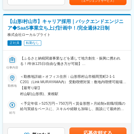
（エージェントサービス）
1.複数人数でのシステム開発をリードした経験がある方
<具体的な業務内容>
2.システムやアプリケーション開発において要件定義から設計ま
・返礼品出品・管理に関連する業務
での経験を有した方
返礼品ページ作成、返礼品の在庫管理・在庫交渉
3.ご自身の経験を、カンファレンスやセミナー登壇などを通じ、
【山形/村山市】キャリア採用｜バックエンドエンジニ
対外的に発信した経験のある方
ア◆SaaS事業立ち上げ計画中！/完全週休2日制
・自治体・事業者への企画・戦略の提案
新規返礼品提案、寄附額等の交渉
株式会社ローカルブライト
■歓迎スキル
市場の動向を把握・予測し、寄附額をのばす具体的な具体的な
○以下の経験・知識をお持ちの方
正社員
転勤なし
戦略を提案
1. CI/CDの実装経験
目標数値管理、計画立案
2. クラウド上でdocker、k8s等のコンテナ技術を扱った開発経験
【ふるさと納税関連事業などを通して地方創生・振興に携われ
・プロジェクト全体の進行管理
る！/年休125日/自由な働き方が可能】
仕事内容
変更の範囲：会社の定める業務
ふるさと納税支援事業、デザイン・ディレクション、デジタル推
・チームメンバーの業務管理・フォロー
進事業などの事業を展開する同社にて、社内で使用する基幹シス
＜勤務地詳細＞オフィス住所：山形県村山市楯岡荒町2-1-1
テムなどの開発を行うバックエンドエンジニアを募集します。ま
C201（Link MURAYAMA内） 受動喫煙対策：敷地内喫煙可能場所
・各種トラブル対応
た、データが人の行動を喚起する世界を作るべく、現在データビ
勤務地
あり変更の範囲：本文参照
【最寄り駅】
ジュアライズを基軸としたR＆DセンターやSaaS事業の立ち上げ
・ふるさと納税イベントでの企画運営
村山駅(山形県)、東根駅
を目指しています。
この取り組みに伴い、新しいエンジニアリングチームの編成を計
＜予定年収＞525万円～750万円＜賃金形態＞月給制※前職/現職の
・ふるさと納税支援事業以外の自治体からの依頼案件対応
画しています。
給与実績をベースに、スキルや経験も加味し、面談にて最終的な
給与
条件を決定いたします。＜賃金内訳＞月額（基本給）：350,000
自治体や事業者へ訪問いただく際は距離に応じて直行直帰するこ
■企業HP
円～500,000円＜月給＞350,000円～500,000円＜昇給有無＞有＜
とも可能です。
https://localbright.co.jp/
残業手当＞有＜給与補足＞※経験・能力・前職給与を踏まえ、決定
します。■賞与：あり■昇給：あり賃金はあくまでも目安の金額で
応募依頼する
■仕事内容