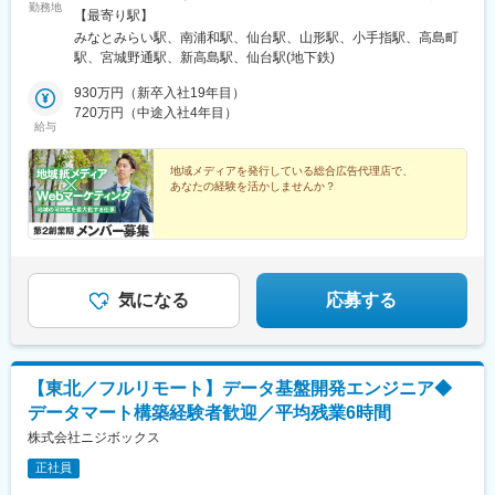
勤務地
非常に活発です。
浜オフィス／横浜市西区みなとみらい3-3-3 横浜コネクトスクエア
【最寄り駅】
リーダー候補からメンバーまで、役割を越えて意見を出し合える
11F→「みなとみらい駅」徒歩4分／「桜木町駅」徒歩7分埼玉オ
みなとみらい駅、南浦和駅、仙台駅、山形駅、小手指駅、高島町
フラットな社風です。
フィス／さいたま市南区南浦和2-39-16 第五大雄ビル3F→「南浦
駅、宮城野通駅、新高島駅、仙台駅(地下鉄)
家庭を持つメンバーも多く、互いにサポートし合う文化が根付い
和駅」徒歩3分埼玉西オフィス／所沢市上新井4-78-24→「小手指
ています。
駅」徒歩5分仙台オフィス／仙台市若林区新寺1-2-26 小田急仙台
930万円（新卒入社19年目）
東口ビル5F→「仙台駅」徒歩5分山形オフィス/ 山形市諏訪町1-1-1
720万円（中途入社4年目）
給与
■魅力・やりがい
センチュリープレイス山形2F→「山形駅」徒歩14分
・営業組織の立ち上げという希少なフェーズに携わり、事業の基
盤づくりに貢献できる
地域メディアを発行している総合広告代理店で、
あなたの経験を活かしませんか？
・学校の中長期戦略に踏み込む提案を通じて、高度なコンサルテ
ィング力が磨かれる環境
・自社開発のプログラムが10代の人生を変える瞬間に立ち会える
ことは、大きな社会的意義と手応えに繋がる
・EdTech領域で急成長を遂げるスタートアップの当事者として、
教育界の変革を牽引するやりがいがあります。
気になる
応募する
■はたらき方
・フルリモート勤務：全国どこからでも勤務可能です
・フレックスタイム制：家族の行事や私用に合わせて柔軟に調整
【東北／フルリモート】データ基盤開発エンジニア◆
できます
・出張：東京本社への出張が半年に1回程度あります（任意参加）
データマート構築経験者歓迎／平均残業6時間
株式会社ニジボックス
変更の範囲：会社の定める業務
正社員