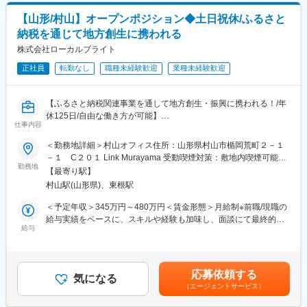
・その他、業務改善系ツールの開発、Webサイト構築 等
■当社の魅力：
【山形/村山】オープンポジション◆土日祝休/ふるさと
◎安定した経営基盤：当社は創業73年の実績を持つ株式会社富士
納税を通じて地方創生に携われる
◯計画中のプロジェクト
スポーツが母体となっています。富士スポーツは、楽天市場やヤ
・SaaSとしての公開を目指したウェブアプリ開発（タイムマネジ
株式会社ローカルブライト
フーショッピングでの受賞歴があり、そのEC経験とノウハウが評
メント系を検討中）
価され、2020年に山形県村山市のふるさと納税運営受託を機に設
正社員
転勤なし
職種未経験歓迎
業種未経験歓迎
・ビジュアライズ作品の発表 等
立されました。
◎自由な働き方：お子さんの状況に応じて勤務時間を変更した
■キャリアパス
り、在宅勤務を選択したりなど、柔軟な働き方が可能です。ネイ
【ふるさと納税関連事業を通して地方創生・振興に携われる！/年
バックエンドエンジニア → シニアエンジニア → テックリード
ル、髪型、服装も自由です。
休125日/自由な働き方が可能】
仕事内容
■求める人物像
変更の範囲：会社の定める業務
事業拡大および組織強化に伴い、新たに「オープンポジション」
＜勤務地詳細＞村山オフィス住所：山形県村山市楯岡荒町２－１
社内外の関係者と円滑なコミュニケーションを取り、スムーズに
を設け、職種を限定せず、個々の適性や強みを活かした採用を行
－１ C２０１ Link Murayama 受動喫煙対策：敷地内喫煙可能場
開発業務を進行できる方
っています。
勤務地
所あり変更の範囲：無
【最寄り駅】
オープンポジション採用では、入社後の活躍状況や希望を踏ま
■歓迎スキル
村山駅(山形県)、東根駅
え、柔軟なポジション設計・職種変更も視野に入れたキャリア構
1. 何らかの業務アプリの開発経験
築を支援します。
＜予定年収＞345万円～480万円＜賃金形態＞月給制※前職/現職の
（ASP.NET、Shell、PHP等）
ご経験・適性・志向を踏まえ、以下の業務を中心に配属を決定し
給与実績をベースに、スキルや経験も加味し、面談にて最終的な
2. クラウドを用いたプロダクトの構築経験
ます。
給与
条件を決定いたします。＜賃金内訳＞月額（基本給）：230,000
円～320,000円＜月給＞230,000円～320,000円＜昇給有無＞有＜
■事業内容：
■主な業務領域（配属可能性領域）
残業手当＞有＜給与補足＞賞与：あり昇給：あり賃金はあくまで
(1)ふるさと納税支援：現在、山形県内の4自治体(村山市、尾花沢
・地域創生ディレクター（ふるさと納税支援事業、地域プロジェ
も目安の金額であり、選考を通じて上下する可能性があります。
市、大石田町、山辺町)の委託を請け、ふるさと納税事業の支援を
応募依頼する
クト事業）
気になる
月給(月額)は固定手当を含めた表記です。
実施しています。
（エージェントサービス）
・プロデューサー（案件全体の設計・進行管理・調整業務）
(2)クリエイティブディレクション：山形県内の企業や自治体を中
・CSTEAM（寄附者対応、事業者発送業務サポート等）