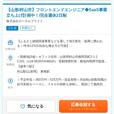
心に、Webサイトや名刺、チラシ、パンフレット、動画などのデ
・人事・総務（採用・組織運営・バックオフィス業務）
ザイン制作を実施。
・商品企画・開発業務（地域資源を活かした商品の企画設計・開
【山形/村山市】フロントエンドエンジニア◆SaaS事業
発支援）
立ち上げ計画中！/完全週休2日制
※デザイナー・エンジニア業務については、保有スキルや実務経験
を踏まえたうえで適性を判断し、担当領域を決定します。
株式会社ローカルブライト
正社員
転勤なし
※入社後は、ご希望と実務適性を確認しながら、将来的なポジショ
ン変更や職種転換の可能性もございます。
【ふるさと納税関連事業などを通して地方創生・振興に携われ
■事業内容：
る！/年休125日/自由な働き方が可能】
(1)ふるさと納税支援：現在、山形県内の4自治体(村山市、尾花沢
仕事内容
ふるさと納税支援事業、デザイン・ディレクション、デジタル推
市、大石田町、山辺町)の委託を請け、ふるさと納税事業の支援を
進事業などの事業を展開する同社にて、フロントエンドエンジニ
＜勤務地詳細＞オフィス住所：山形県村山市楯岡荒町2-1-1
実施しています。
アを募集します！
C201（Link MURAYAMA内） 受動喫煙対策：敷地内喫煙可能場所
(2)クリエイティブディレクション：山形県内の企業や自治体を中
勤務地
あり変更の範囲：無
心に、Webサイトや名刺、チラシ、パンフレット、動画などのデ
【最寄り駅】
■募集の背景
ザイン制作を実施。社内には、東北芸術工科大学の卒業生も多数
村山駅(山形県)、東根駅
弊社では、データが人の行動を喚起する世界を作るべく、現在デ
在籍しており、 高いクオリティのデザインを提供できます。
ータビジュアライズを基軸としたR＆DセンターやSaaS事業の立
＜予定年収＞360万円～525万円＜賃金形態＞月給制※前職/現職の
ち上げを目指しています。
給与実績をベースに、スキルや経験も加味し、面談にて最終的な
■企業HP
この取り組みに伴い、新しいエンジニアリングチームの編成を計
給与
条件を決定いたします。＜賃金内訳＞月額（基本給）：240,000
https://localbright.co.jp/
画しています。
円～350,000円＜月給＞240,000円～350,000円＜昇給有無＞有＜
ホームページに同社の社員紹介ページを設置しています！
残業手当＞有＜給与補足＞※経験・能力・前職給与を踏まえ、決定
■企業HP
します。■賞与：あり■昇給：あり賃金はあくまでも目安の金額で
変更の範囲：会社の定める業務
応募依頼する
https://localbright.co.jp/
気になる
あり、選考を通じて上下する可能性があります。月給(月額)は固定
（エージェントサービス）
ホームページに同社の社員紹介ページを設置しています！
手当を含めた表記です。