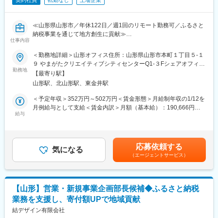
契約社員
転勤なし
上場企業
≪山形県山形市／年休122日／週1回のリモート勤務可／ふるさと
納税事業を通じて地方創生に貢献≫
仕事内容
全国各地域の魅力を掘り起こし、ふるさと納税を通して自治体の
＜勤務地詳細＞山形オフィス住所：山形県山形市本町１丁目５‐１
税収アップと事業者様の収入アップに貢献しています。本ポジシ
９ やまがたクリエイティブシティセンターQ1‐３Fシェアオフィス
ョンでは、地域に入り込み、産業課題や自治体課題と向き合い、
勤務地
内勤務地最寄駅：ＪＲ・バス線／山形駅・本町-Q1駅受動喫煙対
【最寄り駅】
解決策を提案する地方創生コンサルタントとして活動していただ
策：屋内全面禁煙変更の範囲：会社の定める事業所（リモートワ
山形駅、北山形駅、東金井駅
きます。
ーク含む）
＜予定年収＞352万円～502万円＜賃金形態＞月給制年収の1/12を
■業務概要：
月例給与として支給＜賃金内訳＞月額（基本給）：190,666円～
・ふるさと納税の自治体担当者との折衝業務
給与
271,916円その他固定手当/月：102,667円～146,417円＜月給＞
・ふるさと納税に関するプロモーションやマーケティング提案
293,333円～418,333円＜昇給有無＞有＜残業手当＞有＜給与補足
・各自治体の予算管理業務
＞上記年収にはみなし労働時間（9時間）と所定労働時間（8時
・社内チームの進行管理業務（マーケティング・制作チーム）
間）の差から生じる所定時間外労働、深夜労働（割り増し分の
応募依頼する
※現地に赴き、自治体と直接お話しする機会もあるため、月1～2
気になる
み）、休日労働、休日深夜労働に対する手当も含まれる賃金はあ
（エージェントサービス）
回ほどの出張あり（日帰り含む）
くまでも目安の金額であり、選考を通じて上下する可能性があり
ます。月給(月額)は固定手当を含めた表記です。
■具体的な業務内容：
・自治体担当者との折衝
【山形】営業・新規事業企画部長候補◆ふるさと納税
-月次定例会の運営、寄附額アップに向けた提案
業務を支援し、寄付額UPで地域貢献
-制度変更や自治体方針変更に伴う対応
・協業パートナーとの連携
結デザイン有限会社