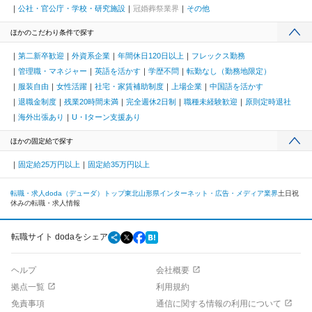
公社・官公庁・学校・研究施設
冠婚葬祭業界
その他
ほかのこだわり条件で探す
第二新卒歓迎
外資系企業
年間休日120日以上
フレックス勤務
管理職・マネジャー
英語を活かす
学歴不問
転勤なし（勤務地限定）
服装自由
女性活躍
社宅・家賃補助制度
上場企業
中国語を活かす
退職金制度
残業20時間未満
完全週休2日制
職種未経験歓迎
原則定時退社
海外出張あり
U・Iターン支援あり
ほかの固定給で探す
固定給25万円以上
固定給35万円以上
転職・求人doda（デューダ）トップ
東北
山形県
インターネット・広告・メディア業界
土日祝
休みの転職・求人情報
転職サイト dodaをシェア
ヘルプ
会社概要
拠点一覧
利用規約
免責事項
通信に関する情報の利用について