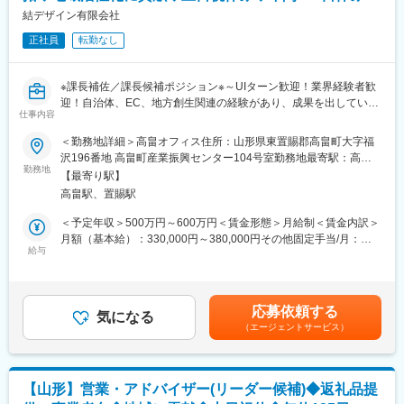
することにメリットを感じる」仕組みを作ります。
結デザイン有限会社
◇次世代リーダー育成と教育体制の確立
正社員
転勤なし
自治体ビジネス特有の専門性と、民間企業としてのスピード感を
兼ね備えた人材を育てるための、実践的な研修・育成プログラム
を体系化します。
※課長補佐／課長候補ポジション※～UIターン歓迎！業界経験者歓
◇人事・労務マネジメントの高度化
迎！自治体、EC、地方創生関連の経験があり、成果を出している
データに基づいた組織分析（採用コスト・定着率・エンゲージメ
仕事内容
方歓迎／地域に直接貢献／経営に近い経験も積める機会／ふるさ
ントスコア等）を行い、経営陣に対して人事の側面から改善提案
と納税業務の支援／「人と地域をつなぐ」をコンセプトに地域密
＜勤務地詳細＞高畠オフィス住所：山形県東置賜郡高畠町大字福
を行います。
着型の企業～
沢196番地 高畠町産業振興センター104号室勤務地最寄駅：高畠
勤務地
駅受動喫煙対策：屋内全面禁煙変更の範囲：無
■当ポジションの魅力：
【最寄り駅】
■採用背景：
◎「地方創生を人で加速させる」実感
高畠駅、置賜駅
全国の自治体様のふるさと納税に関する業務を一括サポートして
自身が採用し、仕組みを整えた組織が、全国の自治体の課題を解
いる当社は、年々拡大傾向であり、今回増員採用することで組織
＜予定年収＞500万円～600万円＜賃金形態＞月給制＜賃金内訳＞
決していく。その全ての基盤を自分が創ったという圧倒的な自負
体制の強化、及び事業拡大を考えています。地域貢献が当社のミ
月額（基本給）：330,000円～380,000円その他固定手当/月：
を得られます。
ッションであり、業務遂行する中で実感しやすい環境だと思いま
給与
30,000円～50,000円＜月給＞360,000円～430,000円＜昇給有無
◎経営直結の組織づくり
すので、そのようなご志向性の方はぜひご応募を検討ください。
＞有＜残業手当＞有＜給与補足＞■給与：ふるさと納税業務経験者
既にある制度を守るのではなく、経営陣と共に「理想の会社」を
や自治体の企画、地方創生、産業、広報等の業務経験者は優遇■賞
ゼロから描ける、裁量の大きいフェーズです。
■業務概要：
与：年2回（前年度実績：3ヶ月）※決算賞与は業績による（前年
応募依頼する
私たちのミッションは、受託している自治体様への寄附を増や
気になる
度支給実績あり）※賞与は試用期間終了後、所定の査定期間に在籍
変更の範囲：会社の定める業務
（エージェントサービス）
し、地場産業の活性化に繋げること。それを実現するためには、
している方が対象賃金はあくまでも目安の金額であり、選考を通
寄附への返礼品をご提供いただく事業者様の協力が欠かせませ
じて上下する可能性があります。月給(月額)は固定手当を含めた表
ん。
記です。
そのための信頼関係づくりや、返礼品の魅力をアピールする取り
【山形】営業・アドバイザー(リーダー候補)◆返礼品提
組みをあなたにお任せします。地域生産者の方々の力になる、そ