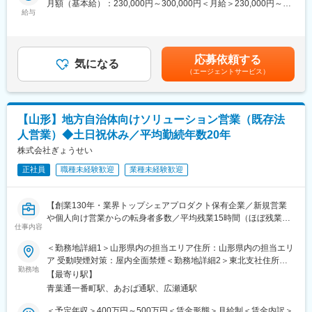
月額（基本給）：230,000円～300,000円＜月給＞230,000円～
ング事業と人材事業を中核に地域に最適化した事業を生み出し、
■業務詳細：
給与
300,000円＜昇給有無＞有＜残業手当＞有＜給与補足＞※給与詳細
北海道および福岡、熊本をはじめ、新たな地域へとエリアを広げ
・運用サポート：トップクラスのシェアを誇る「公営企業会計シ
は、経験・能力等を考慮した上で決定いたします。賃金はあくま
着実に全国展開を進めています。
ステム」ほか自社パッケージソフトの構築・運用サポートを担当
でも目安の金額であり、選考を通じて上下する可能性がありま
していただきます。
す。月給(月額)は固定手当を含めた表記です。
応募依頼する
・営業：パッケージ販売における商品説明等の営業支援を行うと
気になる
（エージェントサービス）
ともに、サポート顧客を対象に、顧客の課題解決を提案していく
ルート営業や、新規開拓営業を担当していただきます。
★「サポート」、「営業」という役割にとらわれず意欲的に業務
に挑戦することが出来るのも当ポジションの魅力です。
【山形】地方自治体向けソリューション営業（既存法
■提供サービスについて：
人営業）◆土日祝休み／平均勤続年数20年
・業務効率化システム（自社パッケージソフト）：
行政事務の効率化を目的に、地方公共団体の財務、起債、人事・
株式会社ぎょうせい
給与、公営企業会計などの業務用アプリケーションソフトウェア
正社員
職種未経験歓迎
業種未経験歓迎
を企画、開発及び販売しています。
■組織構成：
ソリューション営業部門は全国9支社に拠点があり、各拠点20～
【創業130年・業界トップシェアプロダクト保有企業／新規営業
40名程度在籍しております。営業未経験の方も入社されており安
や個人向け営業からの転身者多数／平均残業15時間（ほぼ残業な
心して入社いただける環境です。
仕事内容
し）／既存顧客と長く付き合える／自治体の課題解決を通して社
■ポジション魅力：
会・地域貢献／平均勤続年数20年と安定・長期就業が叶う職場】
＜勤務地詳細1＞山形県内の担当エリア住所：山形県内の担当エリ
・自治体向けITソリューション領域ではシェアトップクラスの実
ア 受動喫煙対策：屋内全面禁煙＜勤務地詳細2＞東北支社住所：
績を誇り、日本全国の自治体に対して課題解決や地域活性、まち
■仕事内容
勤務地
宮城県仙台市青葉区一番町一丁目2番25号 仙台NSビル6階勤務地
づくりをサポートする商品やサービス提案をする社会貢献性の高
【最寄り駅】
「法令の普及と地方自治の振興への寄与」を企業理念に様々な事
最寄駅：青葉通一番町駅受動喫煙対策：敷地内喫煙可能場所あり
い事業です。
青葉通一番町駅、あおば通駅、広瀬通駅
業を展開している当社。創業130年から地方自治体特化の事業を
・現在も取引のある自治体への営業活動が中心となるため、テレ
行っている歴史と高い実績があるため、業界トップシェアの商品
＜予定年収＞400万円～500万円＜賃金形態＞月給制＜賃金内訳＞