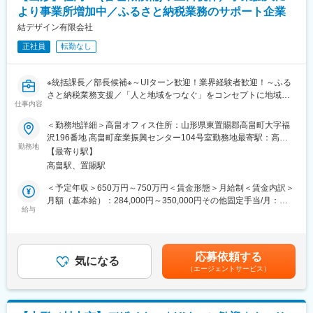
より事業所増加中／ふるさと納税業務のサポート企業
■具体的な業務内容：
◇自治体様との面談や連携、調整
結デザイン有限会社
◇既存事業者様との調整や協力
正社員
転勤なし
◇返礼品の企画立案および提案
◇新規返礼品提供事業者の開拓
◇マーケティング戦略の立案と実行
※統括課長／部長候補※～UIターン歓迎！業界経験者歓迎！～ふる
◇各拠点のメンバーの指導および教育
さと納税業務支援／「人と地域をつなぐ」をコンセプトに地域密
◇チーム全体のパフォーマンス向上と目標達成のためのリーダー
仕事内容
着型の企業／社内のアドバイザーポジション～
シップ発揮
＜勤務地詳細＞高畠オフィス住所：山形県東置賜郡高畠町大字福
■募集の背景：
沢196番地 高畠町産業振興センター104号室勤務地最寄駅：高畠
■配属先の情報：
全国の自治体様に対してふるさと納税業務の総合サポートを提供
勤務地
駅受動喫煙対策：屋内全面禁煙変更の範囲：無
現在、20代から30代のメンバー6名で構成されています。リーダ
【最寄り駅】
している当社は、事業が年々拡大しています。組織体制の強化と
ーとして、これらのメンバーをまとめ、組織の成長を推進してい
高畠駅、置賜駅
さらなる事業拡大を目指し、今回新たに管理職を募集いたしま
ただきます。
す。地域貢献をミッションとする当社で、その意義を実感しなが
＜予定年収＞650万円～750万円＜賃金形態＞月給制＜賃金内訳＞
ら働ける方をお待ちしています。
月額（基本給）：284,000円～350,000円その他固定手当/月：
■働き方および福利厚生：
給与
150,000円＜月給＞434,000円～500,000円＜昇給有無＞有＜残業
◇残業について
■業務内容：
手当＞有＜給与補足＞■給与：社内SEの管理職経験、ふるさと納
ふるさと納税の特性上、11月から1月が特に繁忙期となり、残業
あなたには、業務のシステム化とインフラ整備を担当していただ
税業界経験者優遇■賞与：年2回（前年度実績：3ヶ月）※決算賞与
や休日出勤が増える場合があります。現在、業務効率化に取り組
きます。社内のアドバイザーとして、全体の生産性向上をミッシ
は業績による（前年度支給実績あり）※賞与は試用期間終了後、所
み、残業の削減を図っています。
応募依頼する
ョンとし、全国の支所運営をサポートするための仕組み作りをリ
気になる
定の査定期間に在籍している方が対象賃金はあくまでも目安の金
◇本社研修について（本社勤務以外）
（エージェントサービス）
ードしてください。
額であり、選考を通じて上下する可能性があります。月給(月額)は
本社（島原）で約1ヶ月間の研修を行うことがあります。その際に
固定手当を含めた表記です。
は社宅を利用いただけます。
■具体的な業務内容：
◇充実した福利厚生
・社内インフラの整備および最適化