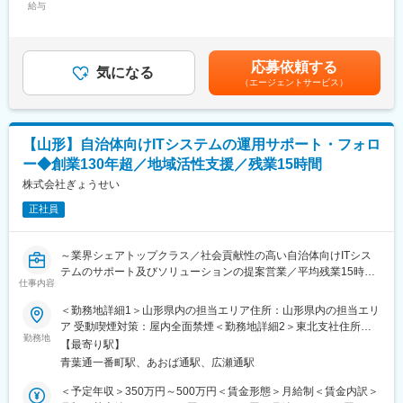
給与
月額＞500,000円～833,333円（12分割）＜昇給有無＞有＜残業手
特に現在は、全国への拠点展開フェーズにあるため、
2027年のIPO実現へ向けて、ローカル版のビジネスモデルとして
当＞有＜給与補足＞※経験・能力を考慮の上、当社規定により優遇
マネージャー候補や支社長代理など、早期にマネジメントポジシ
人材事業を確立させたいと考えております。
します。※昇給：年2回賃金はあくまでも目安の金額であり、選考
ョンへ挑戦できる機会が豊富です。
この度は、東北エリア（山形）でのサービス拡大へ向けて牽引い
を通じて上下する可能性があります。月給(月額)は固定手当を含め
応募依頼する
ただける方を求めております。
気になる
た表記です。
■当社について
（エージェントサービス）
沖縄のセールスチームは現在3名+マネージャーの体制です。
▼業務内容
インタラクティブ株式会社は2030年までの上場（IPO）を目指
新たに立ち上げる山形拠点の事業開発を担う拠点責任者を募集し
し、事業・組織ともに拡大フェーズにあります。
ます。
・売上規模：100億円を目標
【山形】自治体向けITシステムの運用サポート・フォロ
（具体的な業務内容）
・時価総額：300億円規模を目指す
ー◆創業130年超／地域活性支援／残業15時間
・新規営業活動
・「沖縄発IT企業としての上場」を掲げ、全国展開を推進
・行政との連携
株式会社ぎょうせい
上場を見据え、現在は中核事業である「ジョブアンテナ」の成長
・拠点立ち上げ
を加速中。
正社員
・組織構成、立案
事業拡大と拠点展開に向け、社会的信頼の獲得＝IPO実現を重要戦
・予算策定
略としています。
・営業戦略の策定
～業界シェアトップクラス／社会貢献性の高い自治体向けITシス
・メンバー育成
変更の範囲：会社の定める業務
テムのサポート及びソリューションの提案営業／平均残業15時間
仕事内容
以内／所定労働時間7.5時間、平均勤続年数20年の安定×ワークラ
※ご入社後は、ご自身もプレイヤーとして牽引・ご活躍いただきた
イフバランスが整う会社～
＜勤務地詳細1＞山形県内の担当エリア住所：山形県内の担当エリ
いと考えております。その後、仕組化、マネジメントへ比重を持
ア 受動喫煙対策：屋内全面禁煙＜勤務地詳細2＞東北支社住所：
っていく想定です。
■職務内容：
勤務地
宮城県仙台市青葉区一番町一丁目2番25号 仙台NSビル6階勤務地
【最寄り駅】
当ポジションでは営業からプロダクトの保守・照会対応など顧客
最寄駅：青葉通一番町駅受動喫煙対策：敷地内喫煙可能場所あり
■インタラクティブについて：
青葉通一番町駅、あおば通駅、広瀬通駅
のシステムサポートまで担当いただきます。パッケージソフトの
沖縄発のインターネットベンチャー企業です。2022年からは「地
営業に限らず、当社の商品・サービスを広く提案する営業業務を
＜予定年収＞350万円～500万円＜賃金形態＞月給制＜賃金内訳＞
域の可能性を解放する」をパーパスに定め、デジタルマーケティ
兼務いただく可能性もございます。