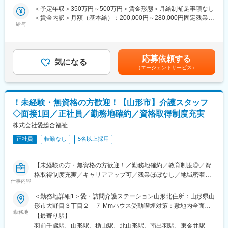
求人となっております。IT領域へキャリアチェンジされたい方歓
＜予定年収＞350万円～500万円＜賃金形態＞月給制補足事項なし
（学習支援体制）
迎しております！
＜賃金内訳＞月額（基本給）：200,000円～280,000円固定残業手
専門・認定看護師による「10領域サポート」
給与
当/月：40,000円～70,000円（固定残業時間33時間0分/月）超過し
e-learning（200本以上）
【業務内容】
た時間外労働の残業手当は追加支給＜月給＞240,000円～350,000
事例検討会（月1回）
お客様との仕様打合せや現地でのシステムカスタマイズも発生す
円（一律手当を含む）＜昇給有無＞有＜残業手当＞有＜給与補足
社内留学制度あり
るため、社内でのデスクワークが6割、お客様先での業務が4割ほ
＞※給与詳細は、年齢・スキルを考慮し決定します。■昇給：年1
応募依頼する
どとなります。また、外部のITベンダーとの打ち合わせ等もある
気になる
回■賞与：年2回賃金はあくまでも目安の金額であり、選考を通じ
■魅力：
（エージェントサービス）
ため、関係者が多いのも当職種の特徴の一つとなります。
て上下する可能性があります。月給(月額)は固定手当を含めた表記
・残業が少ないためメリハリをつけてご就業可能です！
最初は一つの製品を担当いただきシステムと製品専門性を高めて
です。
・管理部門は中途社員100％で構成されており、馴染みやすく活
頂きますが、経験に応じて他のシステムや対応範囲を広げて頂き
気あふれる雰囲気です。
ます。
・当社には多くの専門看護師や認定看護師が所属しているため、
！未経験・無資格の方歓迎！【山形市】介護スタッフ
研修期間後もウェビナーなどで特殊な障がい・症状に対するケア
◇面接1回／正社員／勤務地確約／資格取得制度充実
【ポジションの魅力】
方法を学ぶことができます。
・長期間の研修を用意しているため職種未経験＆技術的な知識が
株式会社愛総合福祉
全く無い方でも立ち上りが可能となっております。
変更の範囲：会社の定める業務
正社員
転勤なし
5名以上採用
・業界トップクラスの調剤システムやIoT製品を扱っており、業務
を通して最新の技術に触れることが可能です。
・正社員登用は前提の採用です。就業態度に問題がなければ原則
【未経験の方・無資格の方歓迎！／勤務地確約／教育制度◎／資
登用となり、業界トップクラスシェアを誇る優良企業の正社員と
格取得制度充実／キャリアアップ可／残業ほぼなし／地域密着型
して安定就業が可能です。（登用率98%、試験ノルマなし）
仕事内容
の少人数介護施設／社会貢献性◎】
＜勤務地詳細1＞愛・訪問介護ステーション山形北住所：山形県山
【同社の魅力】
★介護現場で経験を積み、資格取得もしながら介護の専門職をめ
形市大野目３丁目２－７ Mmハウス受動喫煙対策：敷地内全面禁
◆医療業界に貢献：
ざしていただきます。
勤務地
煙＜勤務地詳細2＞愛・訪問介護ステーション山形住所：山形県山
最新のIoT技術に注力しており、これまで人の手でアナログに行わ
【最寄り駅】
形市春日町５－１５ エル エスペランス 104受動喫煙対策：敷地内
れていた薬剤管理を、全自動で管理、調整、計測、分包まで対応
羽前千歳駅、山形駅、楯山駅、北山形駅、南出羽駅、東金井駅