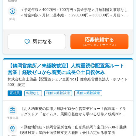
試験（治験）をサポートする仕事です。
勤務地
いたします。 受動喫煙対策：屋内全面禁煙変更の範囲：無
ているため、ITの知識がない方でも安心して業務に取り組めま
す。3年間かけて一人前を目指し、全社的な勉強会や専門部署のサ
＜予定年収＞400万円～700万円＜賃金形態＞月給制補足事項なし
＜具体的に＞
ポートを受けながら、幅広い知識を身に付けることができます。
＜賃金内訳＞月額（基本給）：290,000円～330,000円＜月給＞
患者さんが治験に参加する手続きを助けたり、治験中のデータを
給与
290,000円～330,000円＜昇給有無＞有＜残業手当＞有＜給与補足
収集・管理をします。
■研修について
＞※能力・経験に応じて決定致します。■賞与：年2回（夏7月・冬
また、患者さんや医師とのコミュニケーションを取り、試験がス
同社のインストラクター職は扱うサービスの領域が調剤・医科・
12月）賃金はあくまでも目安の金額であり、選考を通じて上下す
ムーズに進むように調整。
歯科・介護と複数にまたがっているため、取扱製品の知識を満遍
る可能性があります。月給(月額)は固定手当を含めた表記です。
治験が成功するためにはCRCの役割が非常に重要で、医療の進歩
応募依頼する
なく身に着けるために拠点間で移動しながらの研修を行います
気になる
に貢献できるやりがいのある仕事です。
（エージェントサービス）
（交通費・拠点先住居費・帰省費は同社負担）。
※担当する医療機関に常駐しての業務となります。
（研修の実例）※各プログラムは1~2カ月程度で行われます。場所
や期間は変更の可能性があります。
■治験コーディネーターで得られるスキル：
（1）
【鶴岡営業所／未経験歓迎】人柄重視◎配置薬ルート
（1）コミュニケーション力：
場所：秋田本社
患者さんに治験の内容をわかりやすく説明したり、医師や看護師
営業｜経験ゼロから着実に成長◇土日祝休み
内容：電話対応、システムの基本操作、保険料算定の基礎知識の
と連携することで伝える力が身に付きます。
株式会社富士薬品【配置薬シェア全国No1】健康経営優良法人（ホワイト
習得、サーバ、周辺機器のキッティング
（2）スケジュール管理力：
500）認定
（2）
治験には決まった検査や診察の予定があるため、患者さんが無理
場所：東京支店
なく通えるように予定を調整する力が身につきます。
正社員
転勤なし
職種未経験歓迎
業種未経験歓迎
内容：（1）に加えて、PCのセットアップ、先輩同行でのシステ
（3）医療の知識：
ム導入作業
薬の種類や副作用、検査の内容など、医療に関する知識が自然と
（3）
【お人柄重視の採用／経験ゼロから営業デビュー！配置薬・ドラ
増えていきます。薬剤師や看護師と話す機会も多いため学ぶこと
場所：札幌支店
ッグストア「セイムス」展開◎基礎から学べる研修／残業20h以
も多いです。
内容：（1）（2）に加えて、保守作業の訪問同行、オプション機
仕事内容
内＊直行直帰可・基本土日祝休み／面接1回】
（4）パソコンや書類の整理力：
能のセットアップ、帳票入力の設定
検査の結果を記録したり、書類をまとめたりする仕事もありま
＜勤務地詳細＞鶴岡営業所住所：山形県鶴岡市宝田2-9-38-3 受動
■職務内容：
す。パソコンの使い方や、正確に記録する力が身につきます。
喫煙対策：屋内全面禁煙変更の範囲：会社の定める事業所
変更の範囲：会社の定める業務