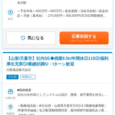
・出荷判定
・昇給1回／最短3年で営業所所長になった実績あり
米沢駅
・出荷を適正に行うための管理業務／事務
・年功序列ではなく、実績と姿勢を見て判断
・事業所内にある医薬品の品質管理
努力やプロセスもしっかり評価される制度があります。
＜予定年収＞450万円～650万円＜賃金形態＞日給月給制＜賃金内
・取引先とのやり取り
訳＞月額（基本給）：270,000円～360,000円/月20日間勤務想定
（2）半期ごとの評価で、頑張りが収入に反映
給与
＜想定月額＞270,000円～360,000円＜昇給有無＞有＜残業手当＞
■入社後の育成体制：
・評価は半年ごとに実施
有＜給与補足＞■賞与：年2回（前年度実績5か月分）賃金はあく
入社後最初は色んな部署をみていただきます。
・個人成績をもとに、業績連動給として毎月の給与に上乗せ
までも目安の金額であり、選考を通じて上下する可能性がありま
その後、今いる製造管理責任者からの引継ぎを実施する予定で
最初は思うように数字が出なくても、続けていく中で評価が積み
す。月給(月額)は固定手当を含めた表記です。
応募依頼する
す。
上がる仕組みになっています。
気になる
（エージェントサービス）
■組織構成：
■研修制度：
品質保証部は、現在11名で構成されています。
・入社直後～2週間 ： OJT形式で、薬の種類や成分など基礎知識
※50代中心／男女比＝7：3
を身につけます。
【山形/天童市】社内SE◆残業8.5h/年間休日119日/福利
・入社2週間～1カ月 ： 先輩社員に同行し、仕事の流れを学びま
厚生充実◎/業績好調/U・Iターン歓迎
■はたらき方：
す。「会話のコツ」や「商品のご案内方法」といった実践的なス
完全週休2日制で年間休日125日ございます。
日新薬品株式会社
キルを習得します。
残業も月平均20時間程度ですので、プライベートの時間もしっか
・入社1カ月以降 ： 慣れてきたら独り立ち。既存のお客様をメイ
正社員
転勤なし
り確保いただけます。
ンに訪問します。
■当社の特徴：
＜専門資格を取得できる＞
■職務概要
(1) 当社は浜理薬品工業株式会社の100％子会社として医薬バルク
・入社後は、医薬品販売の専門知識を身につけるために、登録販
当社の社内SEとしてシステムの設計、開発、保守運用を担当して
（医薬品原体）医薬品中間体、食品添加物、化粧品原料及び機能
売者資格を取得していただきます。社内の合格率は90％となって
仕事内容
いただきます。ご経験とスキルを活かし、社内のITインフラを強
性有機材料などの研究開発並びに製造販売を主業務としていま
おり、研修を含めて会社が全面的にサポートします。
化し、業務効率の向上を図っていただきます。
＜勤務地詳細＞本社住所：山形県天童市万代3-6 2勤務地最寄駅：
す。
・資格取得後は、資格手当として給与にも反映されます。
JR奥羽本線線／乱川駅受動喫煙対策：屋内喫煙可能場所あり変更
(2) 2001年2月ISO14001認証取得し「環境を考えた化学の検討」
▼具体的には下記業務をお任せします
勤務地