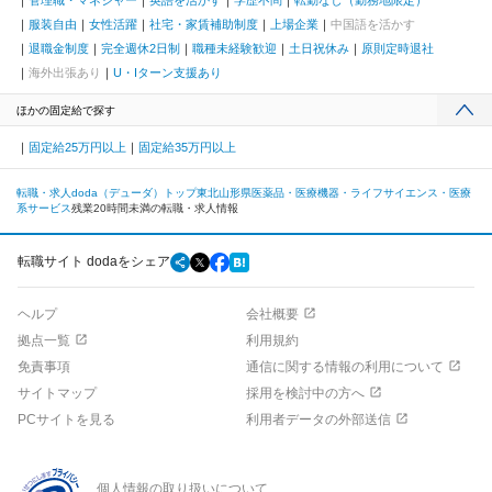
管理職・マネジャー
英語を活かす
学歴不問
転勤なし（勤務地限定）
服装自由
女性活躍
社宅・家賃補助制度
上場企業
中国語を活かす
退職金制度
完全週休2日制
職種未経験歓迎
土日祝休み
原則定時退社
海外出張あり
U・Iターン支援あり
ほかの固定給で探す
固定給25万円以上
固定給35万円以上
転職・求人doda（デューダ）トップ
東北
山形県
医薬品・医療機器・ライフサイエンス・医療
系サービス
残業20時間未満の転職・求人情報
転職サイト dodaをシェア
ヘルプ
会社概要
拠点一覧
利用規約
免責事項
通信に関する情報の利用について
サイトマップ
採用を検討中の方へ
PCサイトを見る
利用者データの外部送信
個人情報の取り扱いについて