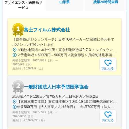
山形県
残業20時間未満
フサイエンス・医療系サ
領域を中心に、メンバーと分担しながら業務をお任せする予定で
ービス
す。
■キャリアパス
自社独自の人事評価制度があり、2ヵ月に1回、上席よりフィード
富士フイルム株式会社
バック（期待役割の確認等）を実施しております。頑張りや貢献
度をしっかりと評価し、賞与や昇給へと反映する仕組みがありま
【総合職/ポジションサーチ】日本TOPメーカー/ご経験に合わせて
す。
ポジション打診いたします
＜勤務地詳細＞本社住所：東京都港区赤坂9-7-3 ミッドタウン・ウェスト勤務地最寄駅：東京メトロ日比谷線／都営大江戸線／六本木駅受動喫煙対策：敷地内全面禁煙
■仕事の魅力
＜予定年収＞600万円～900万円＜賃金形態＞月給制補足事項なし＜賃金内訳＞月額（基本給）：300,000円～500,000円＜月給＞300,000円～500,000円＜昇給有無＞有＜残業手当＞有賃金はあくまでも目安の金額であり、選考を通じて上下する可能性があります。月給(月額)は固定手当を含めた表記です。
システム面でのトラブル対応や運用保守等の業務を行いつつ、将
掲載予定期間：
来的にはシステムの開発や導入等に携わって頂く予定です。会社
2026/6/11（木）
〜
2026/9/9（水）
の経営や社員の働きやすさ、効率化に直結する業務ですので、仕
気になる
更新日：
2026/8/8（土）
事の成果を実感しやすくやりがいを感じていただけます。
■就業環境
一般財団法人日本予防医学協会
互いに教え合い、カバーし合える雰囲気があります。休暇のタイ
ミング調整や業務の偏りをなくす等、社員同士コミュニケーショ
総合職／年休126日／賞与5カ月／土日祝休み／完休2日
ンが活発に行われています。
【東日本事業本部】東京都江東区毛利1-19-10 江間忠錦糸町ビル※訪問先からの直行直帰が可能です！＜アクセス＞・JR総武線（快速・各駅停車）／東京メトロ半蔵門線 錦糸町駅より徒歩5分・東京メトロ半蔵門線／都営新宿線 住吉駅より徒歩5分※受動喫煙対策:屋内全面禁煙
・残業時間は、全社平均で約8.5時間/月となっており、社員のほと
年収560万円（法人営業／入社3年目） 年収700万円（法人営業・チームリーダー／入社5年目）
んどがプライベートの時間をしっかり確保できています。
掲載予定期間：
2026/7/27（月）
〜
2026/8/30（日）
■当社について
気になる
更新日：
2026/7/27（月）
姉妹会社とともに後発医薬品の製造・販売事業を展開していま
す。技術力の高さと確かな品質が、業界で高い評価を獲得し国内