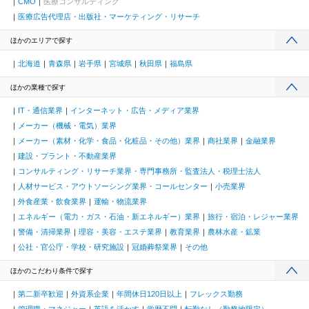
CMO
医療コンサルティング
医療広告代理店・出版社・マーケティング・リサーチ
ほかのエリアで探す
北海道
青森県
岩手県
宮城県
秋田県
福島県
ほかの業種で探す
IT・通信業界
インターネット・広告・メディア業界
メーカー（機械・電気）業界
メーカー（素材・化学・食品・化粧品・その他）業界
商社業界
金融業界
建設・プラント・不動産業界
コンサルティング・リサーチ業界・専門事務所・監査法人・税理士法人
人材サービス・アウトソーシング業界・コールセンター
小売業界
外食産業・飲食業界
運輸・物流業界
エネルギー（電力・ガス・石油・新エネルギー）業界
旅行・宿泊・レジャー業界
警備・清掃業界
理容・美容・エステ業界
教育業界
農林水産・鉱業
公社・官公庁・学校・研究施設
冠婚葬祭業界
その他
ほかのこだわり条件で探す
第二新卒歓迎
外資系企業
年間休日120日以上
フレックス勤務