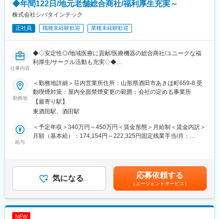
学会に担当のドクターが出るのでそれに同行する、という形で土
◆年間122日/地元老舗総合商社/福利厚生充実～
日での出勤が発生する場合があります。事前に予定された土日出
株式会社シバタインテック
勤（年に1~2回程度）となるので、緊急対応で出勤するというこ
正社員
職種未経験歓迎
業種未経験歓迎
とはほぼありません。
また、休日に出勤となった場合は振替休日を取得いただきます。
◆◇安定性◎/地域医療に貢献/医療機器の総合商社/ユニークな福
■残業について
利厚生/サークル活動も充実◇◆
年末年始や長期連休がある月は32時間程度残業が発生しますが、
仕事内容
それ以外の月は平均的な残業時間は20時間程度となります。
■業務概要：
＜勤務地詳細＞荘内営業所住所：山形県酒田市あきほ町659-8 受
・医療機関の医師・看護師などの方々に向けて、医療機器の提
■医療業界未経験でも安心の教育体制：
動喫煙対策：屋内全面禁煙変更の範囲：会社の定める事業所
案・販売を行います。はじめはマスク、注射針、ガーゼなどの消
勤務地
・入社時の導入研修に加え、3か月～最大1年程度は先輩に同行し
【最寄り駅】
耗品からスタートし、将来的には新病院の立ち上げタイミングや
OJTで営業先、納品先、商材を覚えていただきます。その間は営
東酒田駅、酒田駅
大型の医療機器の導入のタイミングでMRIなどの提案も行って頂
業目標がつかない育成期間となり、仕事を覚えることに集中でき
きます。地域の医療に貢献するやりがいある仕事です。
ます。
＜予定年収＞340万円～450万円＜賃金形態＞月給制＜賃金内訳＞
・メーカー営業の方と同行や勉強会等で製品について覚えていた
月額（基本給）：174,154円～222,325円固定残業手当/月：
■医療業界未経験でも安心の教育体制：
給与
だくことが可能です。製品詳細についてはメーカー営業の方にも
60,846円～77,675円（固定残業時間32時間0分/月）超過した時間
・入社時の導入研修に加え、3か月～最大1年程度は先輩に同行し
フォロー頂けます。
外労働の残業手当は追加支給＜月給＞235,000円～300,000円（一
OJTで営業先、納品先、商材を覚えていただきます（期間はご経
・医療福祉・科学機器の総合商社として扱う商材は多種にわたり
律手当を含む）＜昇給有無＞有＜残業手当＞有＜給与補足＞※予定
験によって変動がございます）。その間は営業目標がつかない育
ますので、商品や使い方の知識を自発的に習得する必要がありま
年収はあくまでも目安の金額であり、選考を通じて上下する可能
応募依頼する
成期間となりますので、仕事を覚えることに集中できます。
気になる
すが、上記のようなサポートがあるため安心です。
性があります。※固定残業金額は給与によって異なります。■昇
（エージェントサービス）
・メーカー営業との同行や勉強会等もございますので、製品につ
給：年1回■賞与：年2回（昨年実績：3カ月以上）賃金はあくまで
いて覚えていただくことが可能ですし、製品詳細についてはメー
変更の範囲：会社の定める業務
も目安の金額であり、選考を通じて上下する可能性があります。
カー営業の方にもフォロー頂けます。
月給(月額)は固定手当を含めた表記です。
NEW