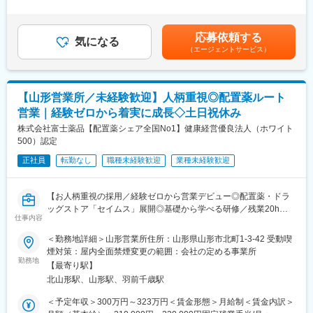
30時間0分/月）超過した時間外労働の残業手当は追加支給＜月額
主な営業活動は新規提案営業と既存フォローの両輪です。 社会貢
＞308,334円～458,334円（12分割）（一律手当を含む）＜昇給有
献性も高く、今後の高齢化社会において成長が見込める成長産業
無＞有＜残業手当＞有＜給与補足＞※経験・能力・前職の給与など
応募依頼する
です。 また、病院や介護施設の業務軽減に貢献する事で、患者
気になる
を考慮するため上下する可能性があります・評価：年2回（4月・
（エージェントサービス）
様、利用者様へのサービス向上に直結する為、大変やりがいのあ
10月/売上実績だけでなく取り組み姿勢や提案プロセスなどの定性
るお仕事です。
評価も重視）・年収例：370-480万円(主任/入社2-3年)⇒420-550
万円(係長/入社3-5年)賃金はあくまでも目安の金額であり、選考を
■キャリアアップについて：
通じて上下する可能性があります。月給(月額)は固定手当を含めた
【山形営業所／未経験歓迎】人柄重視◎配置薬ルート
本人の頑張りを昇給、昇格にて評価される制度が御座います。ま
表記です。
営業｜経験ゼロから着実に成長◇土日祝休み
た、事業拡大に伴い、新規の営業所も出店しており、営業所長や
エリアを管理する責任者などのポストがある為、早期のキャリア
株式会社富士薬品【配置薬シェア全国No1】健康経営優良法人（ホワイト
アップが見込めます。 ※実際に入社4年前後で所長になった中途入
500）認定
社の方もいらっしゃいます。
正社員
転勤なし
職種未経験歓迎
業種未経験歓迎
■会社情報：
当社は入院中に必要となるアメニティ(パジャマ・タオル・日用
【お人柄重視の採用／経験ゼロから営業デビュー◎配置薬・ドラ
品）をレンタルするアメニティサポートシステムを提供している
ッグストア「セイムス」展開◎基礎から学べる研修／残業20h以
会社です。
仕事内容
内＊直行直帰可・基本土日祝休み／面接1回】
レンタルだけでなく、病院・介護施設内での申込の受付業務から
＜勤務地詳細＞山形営業所住所：山形県山形市北町1-3-42 受動喫
ご利用者への提供・回収・請求まで全て弊社で受け持っておりま
■職務内容：
煙対策：屋内全面禁煙変更の範囲：会社の定める事業所
す。そのため医療・介護施設の業務負担の軽減もでき多くのメリ
既にお取引のある個人宅・法人のお客様を定期的に訪問し、配置
勤務地
ットがあります。拠点は北海道から九州まで展開し、毎年増収・
【最寄り駅】
薬（救急箱）と健康食品の点検・補充・健康相談を行う営業で
増益と確実に業績伸長しています。
北山形駅、山形駅、羽前千歳駅
す。
「薬を売る」のではなく、「人として信頼される」営業であり、
＜予定年収＞300万円～323万円＜賃金形態＞月給制＜賃金内訳＞
変更の範囲：会社の定める業務
お客様の体調や生活背景に寄り添い、感謝される仕事です。