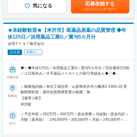
す。地域に根付いた事業運営をしており、今後も安定した成長が
験・能力を考慮のうえ決定します。※フレックス制適用の場合は固
応募依頼する
・腸内細菌叢溶液の製造・品質管理および微生物実験
気になる
見込めます。
定残業手当（20時間）を含みます■昇給：年2回※査定に基づく■賞
（エージェントサービス）
・ドキュメント類の作成・管理（製造記録、SOPや作業マニュア
与：年2回※業績による賃金はあくまでも目安の金額であり、選考
ル、その他製造に必要な書類）
変更の範囲：会社の定める業務
を通じて上下する可能性があります。月給(月額)は固定手当を含め
・在庫管理と出荷業務
た表記です。
・ラボの管理、メンテナンス等
★未経験歓迎★【米沢市】医薬品原薬の品質管理 ◆年
・FMTの社会実装に向けた製造・品質管理・物流を含むサプライ
休125日／浜理薬品工業G／賞与5カ月分
チェーン全体の構築のサポート
浜理ＰＦＳＴ株式会社
■新しい医療技術の開発に携われる：
正社員
転勤なし
FMTという新しい医療法の開発に直接関わることができるため、
前例のない技術を自分たちの手で開発していくというやりがいが
あります。医師やアカデミアと協力しながら新しい技術を開発す
◆◇◆年休125日／浜理薬品工業G／賞与5カ月分／完全週休2日制
る経験は、他では得られない貴重なものです。
／土日祝休み／大手薬品メーカーとの取引実績あり◆◇◆
仕事内容
■柔軟な働き方が可能：
■主な業務内容：
＜勤務地詳細＞米沢工場住所：山形県米沢市八幡原2-4300-18 受
完全週休2日制（土日）や祝日に加え、事業拡大に伴う新たな製造
医薬品や食品添加物を製造している当社にて、医薬品原薬の品質
動喫煙対策：屋内全面禁煙変更の範囲：無
拠点での勤務の可能性もあり、柔軟な働き方が可能です。社内コ
管理業務をお任せいたします。
勤務地
ミュニケーション補助やコロナ・インフルエンザ予防接種費補
【最寄り駅】
＜詳細＞
助、副業可など、働きやすい環境が整っています。
米沢駅
・医薬品原薬の試験・分析と品質評価
・原材料の受け入れ試験
＜予定年収＞350万円～450万円＜賃金形態＞月給制＜賃金内訳＞
■当社について：
・工程の評価試験
月額（基本給）：240,000円～300,000円＜月給＞240,000円～
メタジェンセラピューティクス株式会社は2020年1月に設立さ
・医薬品原薬の試験
給与
300,000円＜昇給有無＞有＜残業手当＞有＜給与補足＞■賞与：年
れ、マイクロバイオームサイエンスを活用した創薬・医療事業を
2回（前年度実績5.0か月分）賃金はあくまでも目安の金額であ
展開しています。当社は腸内細菌叢の乱れを正常化する「細菌叢
■使用する分析機器：
り、選考を通じて上下する可能性があります。月給(月額)は固定手
再生」に取り組んでおり、消化器系疾患や免疫系疾患に対する新