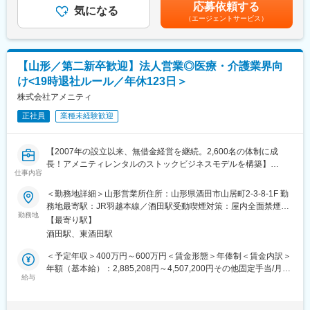
性があります。月給(月額)は固定手当を含めた表記です。
す。その一つが約20年前から導入され、進化を続けている調剤シ
応募依頼する
料・臨床検査試薬など、診断、検査、治療、投薬にまで幅広く医
気になる
ステム「SPITS」。
（エージェントサービス）
療に関わる商品を1,000社以上のメーカーから仕入れ、病院・診療
■処方箋受付から一連の調剤業務を連動させ、業務効率化を図るほ
所や調剤薬局など全国約10万軒もの医療機関に販売・納品してい
か、調剤過誤防止機能を高め、患者様と働くスタッフを守ってい
ます。
ます。
当社では安定供給と流通プロセス全体の効率化・最適化を実現す
【山形／第二新卒歓迎】法人営業◎医療・介護業界向
る高機能物流を土台に、医療機関やメーカーの皆様をサポートす
《業界トップクラスの認定薬局数と盤石化を図る組織体制》
け<19時退社ルール／年休123日＞
る様々なサービス展開に取り組んでいます。
■がん診療連携拠点病院等との密な連携を行いつつ、より高度な薬
株式会社アメニティ
また、女性活躍推進「えるぼし認定3つ星」を取得しており、時短
学管理や、高い専門性が求められる特殊な調剤に対応できる専門
勤務制度対象者の拡大や育児・介護等の家庭事情で退職された社
医療機関連携薬局も取得しています。
正社員
業種未経験歓迎
員が、再び当社で活躍できるジョブ・リターン制度の導入等、女
■本社から業界動向などの情報が常に発信されており、患者様や医
性が活躍できる環境整備に積極的に取り組んでいます。
療機関と信頼関係を築きやすい体制があるのも、 認定薬局が増え
【2007年の設立以来、無借金経営を継続。2,600名の体制に成
ている理由の1つです。
長！アメニティレンタルのストックビジネスモデルを構築】
仕事内容
事業のさらなる拡大を見据え、各営業所における営業体制の強化
【豊富なキャリアパス】
を図るため、このたび新たな仲間をお迎えすることとなりまし
■薬剤師→管理薬剤師→エリアマネージャーを目指せます。個々人
＜勤務地詳細＞山形営業所住所：山形県酒田市山居町2-3-8-1F 勤
た。
の能力によりますが、2～3年でキャリアアップが可能です。ま
務地最寄駅：JR羽越本線／酒田駅受動喫煙対策：屋内全面禁煙変
た、管理薬剤師になると月2.5万円の昇給が行われます。
勤務地
更の範囲：会社の定める事業所
【最寄り駅】
■業務詳細：
■ご希望によっては、薬剤師専任・マネジメントとしてのキャリア
酒田駅、東酒田駅
病院や介護施設に向けて、入院・入所時に必要な衣類やタオル、
だけではなく、採用担当／研修担当／本社勤務へのキャリアチェ
日用品などをレンタルできる「アメニティサポートシステム」を
ンジも可能です。
＜予定年収＞400万円～600万円＜賃金形態＞年俸制＜賃金内訳＞
提案する営業です。ニーズに応じて、人材派遣・紹介サービスや
年額（基本給）：2,885,208円～4,507,200円その他固定手当/月：
院内売店の運営代行サービスも提案していきます。
【女性にも安心していただける就業環境】
給与
30,000円固定残業手当/月：62,900円～94,400円（固定残業時間
■産育休取得・取得率100％
30時間0分/月）超過した時間外労働の残業手当は追加支給＜月額
主な営業活動は新規提案営業と既存フォローの両輪です。 社会貢
■時短勤務可能（復職後のみ／週30時間勤務）
＞333,334円～500,000円（12分割）（一律手当を含む）＜昇給有