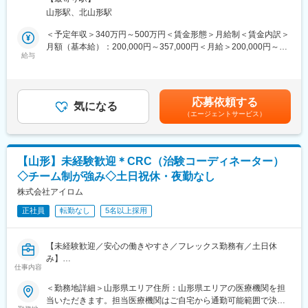
ので、お気軽にご参加ください♪
掛ける同社にてシステム導入時のサポート職（インストラクタ
ため市場価値向上が可能です。
山形駅、北山形駅
ー）として業務をご担当いただきます。
・正社員登用は前提の採用です。就業態度に問題がなければ原則
＜予定年収＞340万円～500万円＜賃金形態＞月給制＜賃金内訳＞
登用となり、業界トップクラスシェアを誇る優良企業の正社員と
■業務詳細
月額（基本給）：200,000円～357,000円＜月給＞200,000円～
して安定就業が可能です。（登用率98%、試験ノルマなし）
具体的には下記の業務をご担当いただきます。
給与
357,000円＜昇給有無＞有＜残業手当＞有＜給与補足＞諸手当：
・システム導入時のサポート業務
家族手当・住宅手当・地域手当※給与条件は、ご年齢・ご経験考慮
【同社の魅力】
・お客様問い合わせの応対
の上決定致しますので、上記限りではございません。賃金はあく
◆医療業界に貢献：
・営業同行（システム導入時の製品概要、操作説明）
までも目安の金額であり、選考を通じて上下する可能性がありま
最新のIoT技術に注力しており、これまで人の手でアナログに行わ
応募依頼する
・診療報酬改定など法令改正時のシステム変更
気になる
す。月給(月額)は固定手当を含めた表記です。
れていた薬剤管理を、全自動で管理、調整、計測、分包まで対応
（エージェントサービス）
可能にしました。当社の製品やシステムが、24時間止めてはなら
■顧客対応
ない医療現場の安心安全や、医療従事者の負担軽減に大きく貢献
業務を行う際は領域ごとにチーム制を敷いています。個人で担当
しています。
の企業を持つ事は無く、事業所のインストラクター全体で顧客の
◆高いシェアを持つ製品：
【山形】未経験歓迎＊CRC（治験コーディネーター）
サポートを行います。
調剤というニッチな分野で、業界トップクラスのシェアを誇る製
◇チーム制が強み◇土日祝休・夜勤なし
顧客の要望に応じて、設定の変更や運用フローの見直し提案等を
品が多数あります。寡占市場だからこそ、競合製品を使っている
していただきます。
株式会社アイロム
顧客からいかにシェアを獲得するか試行錯誤する面白さがありま
対応はオンライン、訪問のどちらも発生しますが、イメージとし
す。
正社員
転勤なし
5名以上採用
て、歯科は対面、介護はリモートでの対応となる場合が多いで
す。医科と薬局に関しては顧客の状況によって柔軟に対応してい
変更の範囲：会社の定める業務
ます。
【未経験歓迎／安心の働きやすさ／フレックス勤務有／土日休
み】
■教育体制：
仕事内容
同社では領域ごとにチーム制を敷き、個人で担当企業を持つこと
■業務詳細／治験コーディネーター（CRCって何？）
＜勤務地詳細＞山形県エリア住所：山形県エリアの医療機関を担
はありません。事業所全体で顧客のサポートを行い、協力して業
新しい薬や治療法が安全で効果的かどうかを確かめるための臨床
当いただきます。担当医療機関はご自宅から通勤可能範囲で決定
務を遂行します。入社後はOJTを中心に、マニュアルも完備され