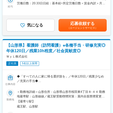
■職務概要（職務詳細）：
労働日数：20.33日日給：基本給÷所定労働日数＜賃金内訳＞月額
・評価は半年ごとに実施
・医薬品の品質保証に関する事務処理、試験業務
給与
（基本給）：217,800円～270,000円/月20日間勤務想定＜想定月
・個人成績をもとに、業績連動給として毎月の給与に上乗せ
・HPLCやガスクロマトグラフィーを活用した分析業務
額＞217,800円～270,000円＜昇給有無＞有＜残業手当＞有＜給与
最初は思うように数字が出なくても、続けていく中で評価が積み
・出荷前規格試験、分析法バリデーションの実施、培地性能試験
補足＞昇給：年1回（6月）賞与：年2回（7月・12月）※年齢、経
上がる仕組みになっています。
・機器点検、製薬用水試験
験、能力を考慮のうえ、当社規定により決定します。賃金はあく
応募依頼する
・SOP及び報告書等の作成、改訂
気になる
までも目安の金額であり、選考を通じて上下する可能性がありま
■研修制度：
（エージェントサービス）
す。月給(月額)は固定手当を含めた表記です。
・入社直後～2週間 ： OJT形式で、薬の種類や成分など基礎知識
■職務の特徴／魅力：
を身につけます。
〇完全週休2日制、年間休日121日を設け、プライベートも充実さ
・入社2週間～1カ月 ： 先輩社員に同行し、仕事の流れを学びま
せることが可能です。
す。「会話のコツ」や「商品のご案内方法」といった実践的なス
【山形県】看護師（訪問看護）※各種手当・研修充実◎
キルを習得します。
年休120日／残業10h程度／社会貢献度◎
■配属部門（組織構成など）：
・入社1カ月以降 ： 慣れてきたら独り立ち。既存のお客様をメイ
配属部門は全体で約160名。多くの若手（20～30代）のメンバー
ＷｙＬ株式会社
ンに訪問します。
が在籍しています。
正社員
5名以上採用
＜専門資格を取得できる＞
■当社の特徴／魅力：
・入社後は、医薬品販売の専門知識を身につけるために、登録販
(1) 信頼できる医薬品供給：当社は1957年の創立以来、医薬品の
売者資格を取得していただきます。社内の合格率は90％となって
◆「すべての人に家に帰る選択肢を」／年休120日／残業少なめ
信頼性と品質に注力。医薬品の供給に心を込めて取り組んでいま
おり、研修を含めて会社が全面的にサポートします。
／充実の手当◆
す。
仕事内容
・資格取得後は、資格手当として給与にも反映されます。
(2) 働きやすい環境：完全週休2日制、年間休日121日と働きやす
■業務内容：
＜勤務地詳細＞山形住所：山形県山形市桜田東4丁目８-４４ 勤務
さに配慮。仕事とプライベートのバランスを大切にしています。
変更の範囲：会社の定める業務
自宅で生活されるご利用者様への訪問看護をお任せいたします。
地最寄駅：山形線線／蔵王駅受動喫煙対策：屋内全面禁煙変更の
・訪問件数の目安：4～5件/日、90件/月（定期の申し送り：な
勤務地
範囲：会社の定める事業所
変更の範囲：会社の定める業務
【最寄り駅】
し）
蔵王駅、山形駅
・訪問時の記録、各種書類の作成：電子カルテ使用
└DX化にも積極的に取り組んでおり、カルテを展開してそのまま