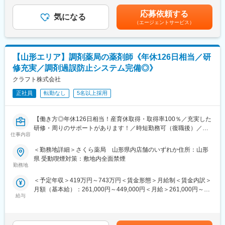
等を考慮の上、当社規定により決定します。■昇給：年1回■賞
・医薬品、医療機器、事務用品等をそれぞれ取り扱う専業商社が
・営業担当者（MS）への薬事研修 等
与：年2回賃金はあくまでも目安の金額であり、選考を通じて上下
多い中で、同社は薬以外の病院における「すべて」を提案する総
応募依頼する
気になる
する可能性があります。月給(月額)は固定手当を含めた表記です。
合力を強みとして、どのような形でお客様のお役に立てるのかを
（エージェントサービス）
■働き方
意識し、安心・安全を強化して、付加価値をお届けすることを最
残業は月平均2時間程と、ほとんど定時で終業することが可能で
大の目標としています。扱う商材も幅広く、お客様の課題やニー
す。
ズに沿ったご提案が可能です。
時短勤務も可能な環境のため、ママさんの活躍事例もございます
・医療業界は私たちの生活に無くてはならない非常に社会的意義
【山形エリア】調剤薬局の薬剤師《年休126日相当／研
◎
の高い業界で、コロナ禍においても安定した業績を残していま
修充実／調剤過誤防止システム完備◎》
※入社1年間は時短勤務不可
す。地域に根付いた事業運営をしており、今後も安定した成長が
クラフト株式会社
見込めます。
■ポジションの魅力
正社員
転勤なし
5名以上採用
（1）ワークライフバランス：
変更の範囲：会社の定める業務
原則定時退社・土日祝休みに加えて年間休日125日とプライベー
トと仕事の両立がしやすい環境です。
【働き方◎年休126日相当！産育休取得・取得率100％／充実した
（2）働きやすい環境：
研修・周りのサポートがあります！／時短勤務可（復職後）／全
事業所には10名前後のスタッフが在籍しており、和やかな雰囲気
仕事内容
国820店舗あるさくら薬局グループ】
で腰を据えて働ける環境です。基本的に1拠点につき薬剤師1名の
＜勤務地詳細＞さくら薬局 山形県内店舗のいずれか住所：山形
ため、感謝される機会が多く、スタッフの満足度も高いです。
【職務概要】
県 受動喫煙対策：敷地内全面禁煙
（3）業界最大手・安定基盤：
さくら薬局を全国に820店舗ほど展開している当社にて、各店舗
勤務地
当社は、医薬品卸業界最大手として、1000社を超える国内外メー
の調剤薬局内で薬剤師業務（調剤業務、服薬指導、薬歴管理等）
カー と取引しており、製品ラインナップは15万種に及びます。
＜予定年収＞419万円～743万円＜賃金形態＞月給制＜賃金内訳＞
をお任せします。
月額（基本給）：261,000円～449,000円＜月給＞261,000円～
■当社について
給与
449,000円＜昇給有無＞有＜残業手当＞有＜給与補足＞■昇給：年
【さくら薬局で働く薬剤師の魅力】
当社は、総合商社を除く国内の卸売業としては初の３兆円台の売
1回■賞与：年2回(7月、12月)※年4.6ヶ月(人事評価による標準値)
《薬剤師を守る独自システム》
上規模を誇る国内最大の医薬品卸企業です。
賃金はあくまでも目安の金額であり、選考を通じて上下する可能
■業務をサポートするために様々なシステムを独自開発していま
医師の処方が必要な医療用医薬品だけでなく、医療機器・医療材