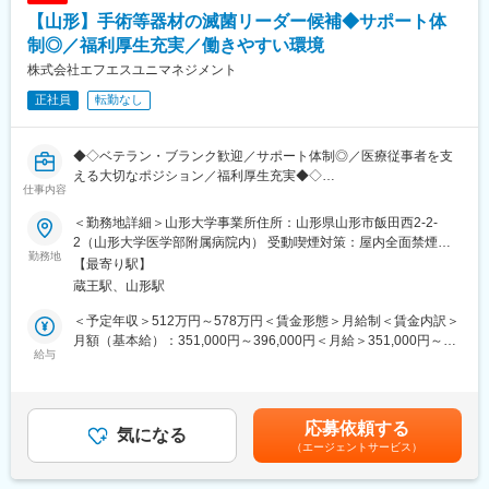
■配属詳細：
【山形】手術等器材の滅菌リーダー候補◆サポート体
・整形外科部門をサポートするオーソペディック事業部配属とな
ります。営業のエキスパートが所属しており、約10名の組織で
制◎／福利厚生充実／働きやすい環境
す。主な取扱商品には、外傷の治療で骨折部を固定するプレー
株式会社エフエスユニマネジメント
ト、スクリュー、 髄内釘をはじめ、加齢などによる変形性関節症
正社員
転勤なし
や、 慢性関節リウマチの治療で機能再建に使用される人工関節な
どがあります。これらの商品が患者様へ使用される前に、先生方
との打ち合わせを重ね、 その症例に最適な商品をご提供し、治療
◆◇ベテラン・ブランク歓迎／サポート体制◎／医療従事者を支
が円滑に行なえるようサポートを 行なうことが我々の使命と考え
える大切なポジション／福利厚生充実◆◇
ております。
仕事内容
■業務内容：
手術で使用する器材の洗浄・滅菌作業など、医療現場の感染管理
■同社の魅力：
＜勤務地詳細＞山形大学事業所住所：山形県山形市飯田西2-2-
に寄与する業務です。グローブ、エプロン、フェイスシールド等
・医療機器・理化学機器・福祉用具の総合商社である当社は、商
2（山形大学医学部附属病院内） 受動喫煙対策：屋内全面禁煙変
の防護具を着用して感染対策を徹底しています。また、器材の在
勤務地
品を売ることだけが目的ではありません。医薬品、医療機器、事
更の範囲：無
【最寄り駅】
庫管理や洗浄機器・滅菌機器類の稼働状況管理も行います。
務用品等をそれぞれ取り扱う専業商社が多い中で、同社は薬以外
蔵王駅、山形駅
の病院における「すべて」を提案する総合力（トータルソリュー
■具体的な仕事の流れ：
ション）を強みとして、どのような形でお客様のお役に立てるの
＜予定年収＞512万円～578万円＜賃金形態＞月給制＜賃金内訳＞
・洗浄工程：使用された医療器材を洗浄します。
かを意識し、安心・安全を強化して、付加価値をお届けすること
月額（基本給）：351,000円～396,000円＜月給＞351,000円～
・組立・性能点検：洗浄されたピンセットなどの医療器材を個々
給与
を最大の目標としています。扱う商材も幅広く、お客様の課題や
396,000円＜昇給有無＞有＜残業手当＞有＜給与補足＞■賞与：年
に性能点検して組み立てます。
ニーズに沿ったご提案が可能です。
2回（6月、12月）■昇給：年1回（6月）賃金はあくまでも目安の
・包装・滅菌：組み立てが終わった医療器材を包装し、滅菌しま
金額であり、選考を通じて上下する可能性があります。月給(月額)
す。
変更の範囲：会社の定める業務
は固定手当を含めた表記です。
応募依頼する
・保管・供給：滅菌工程が終了した医療器材を一時保管します。
気になる
（エージェントサービス）
※医療現場の定数や依頼に合わせ、滅菌した医療器材を供給しま
す。