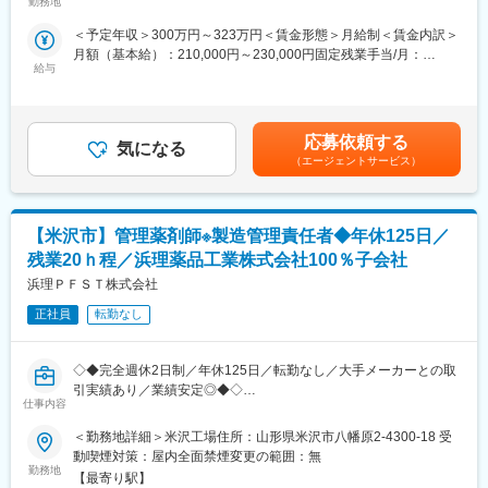
既にお取引のある個人宅・法人のお客様を定期的に訪問し、配置
（5）チームで働く力：
勤務地
薬（救急箱）と健康食品の点検・補充・健康相談を行う営業で
治験は医師、看護師、薬剤師など、いろんな職種の人と協力して
＜予定年収＞300万円～323万円＜賃金形態＞月給制＜賃金内訳＞
す。
進めるので、チームワークの大切さを学べます。
月額（基本給）：210,000円～230,000円固定残業手当/月：
「薬を売る」のではなく、「人として信頼される」営業であり、
給与
35,796円～39,205円（固定残業時間22時間30分/月）超過した時
お客様の体調や生活背景に寄り添い、感謝される仕事です。
【同社で働くメリット】
間外労働の残業手当は追加支給＜月給＞245,796円～269,205円
■安心の働きやすさ：
（一律手当を含む）＜昇給有無＞有＜残業手当＞有＜給与補足＞※
＜仕事の流れ＞
フレックスタイム制も取り入れ、柔軟に働き方をアレンジ可能。
年収は当社規定に基づき、年齢や経験に応じて決定します。・昇
配置薬や健康食品、サプリメントの使用頻度に合わせて、1～6ヵ
残業時間も月10時間程度、産休育休の取得実績も多数あり、育児
応募依頼する
気になる
給：年1回（4月）＜モデル給与＞※入社3年目平均基本給＋各種手
月に1回程度のペースでお客様宅を訪問
手当もございます。
（エージェントサービス）
当＋業績連動給→総支給月額344,141円※業績連動給：月の予算達
※社用車（軽自動車）に乗ってお客様宅へ訪問をします。（1件あ
成や売り上げに対して支払われます。賃金はあくまでも目安の金
たり20～30分程度）
■充実の研修制度：
額であり、選考を通じて上下する可能性があります。月給(月額)は
・配置薬や健康食品の期限管理
導入研修が80時間あり、手厚いフォロー体制があります。
固定手当を含めた表記です。
【米沢市】管理薬剤師※製造管理責任者◆年休125日／
・使った分の配置薬を補充
CRC社内認定制度を採用し、継続研修を充実させることで常に新
・使用したお薬代金の集金
しい知識を身につけ、スキルアップできる環境を用意していま
残業20ｈ程／浜理薬品工業株式会社100％子会社
・健康相談、新商品・サービスのご提案 など
す。
浜理ＰＦＳＴ株式会社
※一部、新たに配置薬を置いていただくお客様への訪問がありま
正社員
転勤なし
■キャリアステップ：
す。
CRCとして幅広い経験を積むことや、スペシャリストとして特定
└配置薬は無料でおけるので、お客様も抵抗なく置いてくれる製
の疾患領域の専門的な経験を積んでいくことも可能です。
◇◆完全週休2日制／年休125日／転勤なし／大手メーカーとの取
品です。
また、グループの垣根を超えCRCからSMAやCRAへのキャリアチ
引実績あり／業績安定◎◆◇
ェンジ、事業の枠をこえ新たなキャリアにチャレンジされている
仕事内容
医薬品や食品添加物を製造している当社の品質保証部にて、製造
■キャリアパス／評価体制
方もいらっしゃいます。
管理責任者として業務をお任せいたします。
（1）キャリアパス
＜勤務地詳細＞米沢工場住所：山形県米沢市八幡原2-4300-18 受
・社員 → 主任 → 所長 → 課長 → 部長と着実にステップアップが
変更の範囲：会社の定める業務
動喫煙対策：屋内全面禁煙変更の範囲：無
■主な業務内容：
可能です。
勤務地
【最寄り駅】