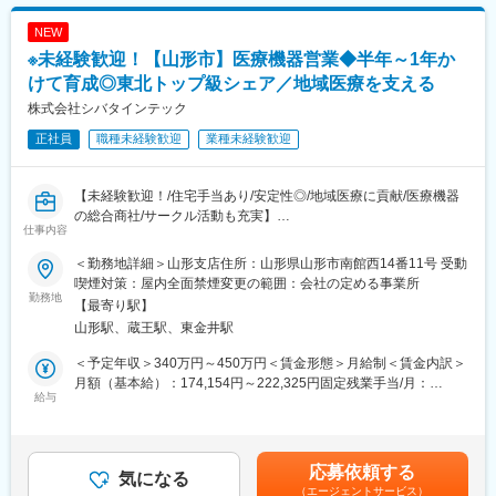
■手術等器材の洗浄滅菌の仕事の流れ：
NEW
・手術や診療科ごとに使用されたハサミやピンセット等の医療器
※未経験歓迎！【山形市】医療機器営業◆半年～1年か
材を回収します。
・使用された医療器材の数を確認します。
けて育成◎東北トップ級シェア／地域医療を支える
・医療器材を洗浄し、器材の性能点検を行います。
株式会社シバタインテック
・医療器材を再度使用できるように滅菌を行います。
正社員
職種未経験歓迎
業種未経験歓迎
・医療材料の搬送・取り揃えた医療材料を各医療現場に搬送する
などの業務を行います。
【未経験歓迎！/住宅手当あり/安定性◎/地域医療に貢献/医療機器
■組織構成
の総合商社/サークル活動も充実】
社員9名、パート7名で構成されております。
仕事内容
ブランクのある方も歓迎いたします。工程が明確なので、久しぶ
■業務概要：
りの現場でも手順に沿って取り組むことができます。
＜勤務地詳細＞山形支店住所：山形県山形市南館西14番11号 受動
東北地方にて医療用品の販売を行っている同社にて、医療機関の
喫煙対策：屋内全面禁煙変更の範囲：会社の定める事業所
医師・看護師などの方々に向けて、医療機器の提案・販売を行い
勤務地
■ポジションの魅力：
【最寄り駅】
ます。
担当メンバーと連携を取り合う、チームワークが大事な仕事で
山形駅、蔵王駅、東金井駅
はじめはマスク、注射針、ガーゼなどの消耗品からスタートし、
す。やりがいを感じるのは、感謝された時です。例えば、急病の
将来的には新病院の立ち上げタイミングや大型の医療機器の導入
患者様の手術が発生したため、使用する可能性のある器材を予測
＜予定年収＞340万円～450万円＜賃金形態＞月給制＜賃金内訳＞
のタイミングでMRIなどの提案も行って頂きます。地域の医療に
して通常業務より早い対応を行った際に、看護師の方からお礼の
月額（基本給）：174,154円～222,325円固定残業手当/月：
貢献するやりがいある仕事です。
給与
言葉をいただくと嬉しく感じます。急病の患者様の手術が発生
60,846円～77,675円（固定残業時間32時間0分/月）超過した時間
し、自身の担当業務が思うように進められない時もありますが、
外労働の残業手当は追加支給＜月給＞235,000円～300,000円（一
■配属詳細：
時間が押していても一度心を落ち着かせ、リラックスすることを
律手当を含む）＜昇給有無＞有＜残業手当＞有＜給与補足＞※予定
医療現場向けのメディカル事業部、臨床検査部門向けのクリニカ
心掛けています。時間帯によって忙しい時がありますが、担当メ
年収はあくまでも目安の金額であり、選考を通じて上下する可能
応募依頼する
ル部門、開業医向けの営業部門のいずれかに配属可能性がありま
気になる
ンバーと連携を取り合い、業務を進めています。チームワークが
性があります。※固定残業金額は給与によって異なります。■昇
（エージェントサービス）
す。