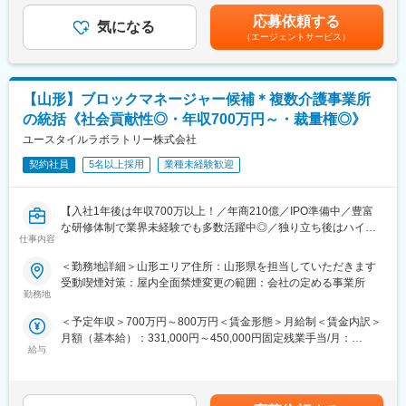
FT-IR、UV、水分計、HPLC、GC、滴定装置等
当を含めた表記です。
しい治療法の開発と普及を目指しています。順天堂大学消化器内
応募依頼する
気になる
科と連携し、高品質なFMT療法の普及拡大を進めており、国内の
（エージェントサービス）
■入社後の育成体制：
トップランナーとして新しい医療技術の開発に注力しています。
各分析機器ごとに教育訓練制度がございますので、初めて操作す
スタートアップ企業ならではの成長性と安定性を兼ね備えてお
る分析装置も技術習得できます。
り、今後の事業展開にも期待が持てる環境です。
【山形】ブロックマネージャー候補＊複数介護事業所
■はたらき方：
変更の範囲：会社の定める業務
の統括《社会貢献性◎・年収700万円～・裁量権◎》
・完全週休2日制で年間休日125日ございます。残業も月平均10時
間程度ですので、プライベートの時間もしっかり確保いただけま
ユースタイルラボラトリー株式会社
す。
契約社員
5名以上採用
業種未経験歓迎
・場合によっては、年に数回、出張が発生する可能性がございま
す。
・年間に数回、休日出勤が発生する可能性もございますが、その
【入社1年後は年収700万以上！／年商210億／IPO準備中／豊富
分、代休をとっていただけます。どうしても代休が取れない場合
な研修体制で業界未経験でも多数活躍中◎／独り立ち後はハイブ
は、出勤いただいた分の賃金を支払います。
仕事内容
リッドワーク（リモート×出社）も可能】
＜勤務地詳細＞山形エリア住所：山形県を担当していただきます
■当社の特徴：
重度障害のある方や高齢者の方等に医療的ケアサービスを行う訪
受動喫煙対策：屋内全面禁煙変更の範囲：会社の定める事業所
(1) 当社は浜理薬品工業株式会社の100％子会社として医薬バルク
問介護事業を提供する当社にて、複数の都道府県を束ねたブロッ
勤務地
（医薬品原体）医薬品中間体、食品添加物、化粧品原料及び機能
クの運営と責任売り上げの管理業務をお任せするブロックマネー
性有機材料などの研究開発並びに製造販売を主業務としていま
＜予定年収＞700万円～800万円＜賃金形態＞月給制＜賃金内訳＞
ジャー候補を募集します。
す。
月額（基本給）：331,000円～450,000円固定残業手当/月：
★下記インタビューをぜひご覧ください！
(2) 2001年2月ISO14001認証取得し「環境を考えた化学の検討」
給与
120,000円（固定残業時間45時間0分/月）超過した時間外労働の
https://eustylelab.co.jp/features/vol1
をテーマに掲げ、限りある資源を有効活用し環境に負荷をかけな
残業手当は追加支給＜月給＞451,000円～570,000円（一律手当を
い技術の開発に努め、人々の健康と幸福に奉仕し、社会に信頼さ
含む）＜昇給有無＞有＜残業手当＞有＜給与補足＞■年1回の査定
【業務内容】
れ働く人に生きがいのある企業をめざしています。
有■賞与：年2回※前職給与を考慮※経験・スキル・スタートポジシ