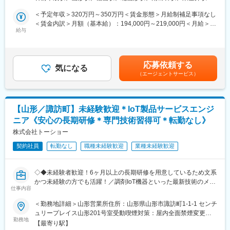
■業務内容
全面禁煙
可能にしました。当社の製品やシステムが、24時間止めてはなら
山形県山形市を中心に、ご利用者様のご自宅へ訪問し、生活を支
＜予定年収＞320万円～350万円＜賃金形態＞月給制補足事項なし
ない医療現場の安心安全や、医療従事者の負担軽減に大きく貢献
えるお仕事です。
＜賃金内訳＞月額（基本給）：194,000円～219,000円＜月給＞
しています。
給与
194,000円～219,000円＜昇給有無＞有＜残業手当＞有＜給与補足
◆高いシェアを持つ製品：
・身体介護（入浴・排せつ・食事介助など）
＞※記載の年収は初年度のものです。2年目昇給あり。その他時間
調剤というニッチな分野で、業界トップクラスのシェアを誇る製
・生活援助（掃除・洗濯・買い物など）
外手当通勤手当役職手当 など賃金はあくまでも目安の金額であ
品が多数あります。寡占市場だからこそ、競合製品を使っている
・日常の見守りや声かけ
り、選考を通じて上下する可能性があります。月給(月額)は固定手
顧客からいかにシェアを獲得するか試行錯誤する面白さがありま
応募依頼する
気になる
当を含めた表記です。
す。
（エージェントサービス）
訪問介護は、流れ作業ではありません。
その方の生活空間の中で、その人らしさを守る支援を行います。
変更の範囲：会社の定める業務
四季の移ろいを感じるこの町で、
ご利用者様の“当たり前の日常”を守ります。
【山形／諏訪町】未経験歓迎＊IoT製品サービスエンジ
ニア《安心の長期研修＊専門技術習得可＊転勤なし》
最初は必ず先輩が同行。
一人で任せることはありませんのでご安心ください。
株式会社トーショー
残業はほぼないので、定時に帰ることが可能です。（残業時間月
契約社員
転勤なし
職種未経験歓迎
業種未経験歓迎
30分程度）
■研修制度
◇◆未経験者歓迎！6ヶ月以上の長期研修を用意しているため文系
・各事業所の座学・実技研修、年次に応じたフォローアップ研修
かつ未経験の方でも活躍！／調剤IoT機器といった最新技術のメン
に加え、キャリア志向の社員に向けた管理職育成研修など多様な
仕事内容
テナンスが可能！／原則転勤は無いため特定エリアで就業された
研修・フォロー体制を用意しています。
い方も歓迎！社会貢献性の高い仕事◆◇
＜勤務地詳細＞山形営業所住所：山形県山形市諏訪町1-1-1 センチ
・キャリアアップに必要な資格は1~3年目にかけて取得が可能で
ュリープレイス山形201号室受動喫煙対策：屋内全面禁煙変更の
す。
【はじめに】
勤務地
範囲：会社の定める事業所（リモートワーク含む）
※資格取得に必要な外部講習や試験は出社扱い・費用全額支給し全
【最寄り駅】
当ポジションはフィールドエンジニアと言われる、自社製品を購