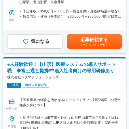
面的にバックアップいたします。
山形駅、北山形駅、東金井駅
入されたお客様先へ出向き、機械やシステムのメンテナンスを行
う技術職となります。
＜予定年収＞350万円～500万円＜賃金形態＞月給制補足事項なし
■キャリアアップの流れ（例）
メンテナンススキルの市場価値は上昇の一途を辿っており、同社
＜賃金内訳＞月額（基本給）：200,000円～280,000円固定残業手
・1年目：初任者研修取得。基礎的な介護技術を身に付ける。
で得られるスキルも例外ではありません。完全未経験から市場価
給与
当/月：40,000円～70,000円（固定残業時間33時間0分/月）超過し
・2,3年目：実務者研修終了。後輩指導にも関わる存在へ。
値を高める事ができる貴重な求人となります。
た時間外労働の残業手当は追加支給＜月給＞240,000円～350,000
・3年目以降：介護福祉士取得。現場リーダーやサービス提供責任
円（一律手当を含む）＜昇給有無＞有＜残業手当＞有＜給与補足
者へ。
【業務内容】
＞※給与詳細は、年齢・スキルを考慮し決定します。■昇給：年1
・5年目以降：計画作成担当やケアマネージャーなど、専門職とし
応募依頼する
同社のフィールドエンジニアとして主力製品である「全自動調剤
気になる
回■賞与：年2回年収420万円／30歳 経験5年年収500万円／32歳
て活動の場が広がる
（エージェントサービス）
分包機」や「リアルタイム薬品管理装置」といった調剤IoT機器の
経験7年賃金はあくまでも目安の金額であり、選考を通じて上下す
メンテナンスを行います。
る可能性があります。月給(月額)は固定手当を含めた表記です。
■1日のスケジュール（例）
8：00 事業所へ出勤、訪問先の確認と準備
【業務詳細】
9：00 A様宅 デイサービスの送り出し
※未経験歓迎！【山形】医療システムの導入サポート
（1）メンテナンス契約を締結していただいているお客様に定期的
10：30 B様宅 掃除・洗濯
職 ◆富士通と提携/中途入社者向けの専用研修あり
に伺って機械の状態を確認調整する業務
12：00 お昼休憩（事業所内でも外でもOK）
（2）メンテナンス契約の有無に関わらず全ての機械トラブルに対
株式会社シグマソリューションズ
13：30 C様宅 入浴介助
する緊急対応
15：00 D様宅 排泄介助・掃除
正社員
職種未経験歓迎
（3）新しい機械を導入する際の導入設置作業
16：00 E様宅 買い物代行
（4）メンテナンスに関する書類作成（保守契約更新、修理履歴・
17：00 管理者へ1日の報告、帰宅
機器状態報告書など）
【医療業界の経験を活かせる/チームでトラブル対応/幅広い分野の
※最初は必ず先輩が同行します！
知識が身につく】
【ポジションの魅力】
仕事内容
・長期間の研修を用意しているため職種未経験＆技術的な知識が
■当社について
■業務内容：
＜勤務地詳細＞山形営業所住所：山形県山形市あこや町3丁目12
全く無い方でも立ち上りが可能となっております。
年齢や経験は問わず興味を持っていただいた方とは全員と面接を
医科、歯科、薬局、介護などの医療機関向けコンピュータシステ
番26号 勤務地最寄駅：JR各線／山形駅受動喫煙対策：屋内全面禁
・業界トップクラスのIoT製品や医療システムに触れる事が可能で
させていただいております。会社説明会を随時開催しております
ム（レセコン・電子薬歴・電子カルテ等）の開発および販売を手
勤務地
煙変更の範囲：会社の定める事業所
す。また、製品知識だけでなくメンテナンススキルも習得可能な
【最寄り駅】