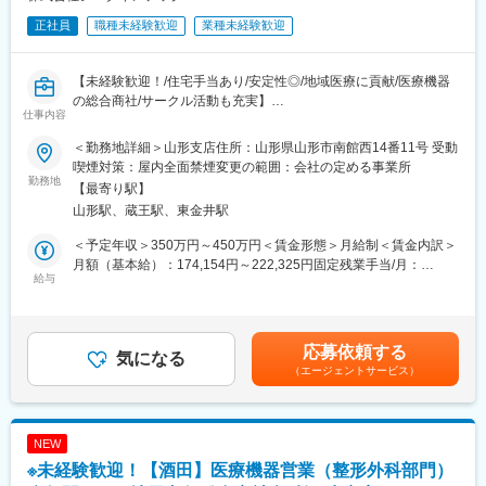
正社員
職種未経験歓迎
業種未経験歓迎
【未経験歓迎！/住宅手当あり/安定性◎/地域医療に貢献/医療機器
の総合商社/サークル活動も充実】
仕事内容
■業務概要：
＜勤務地詳細＞山形支店住所：山形県山形市南館西14番11号 受動
東北地方にて医療用品の販売を行っている同社にて、医療機関の
喫煙対策：屋内全面禁煙変更の範囲：会社の定める事業所
医師・看護師などの方々に向けて、医療機器の提案・販売を行い
勤務地
【最寄り駅】
ます。
山形駅、蔵王駅、東金井駅
はじめはマスク、注射針、ガーゼなどの消耗品からスタートし、
将来的には新病院の立ち上げタイミングや大型の医療機器の導入
＜予定年収＞350万円～450万円＜賃金形態＞月給制＜賃金内訳＞
のタイミングでMRIなどの提案も行って頂きます。地域の医療に
月額（基本給）：174,154円～222,325円固定残業手当/月：
貢献するやりがいある仕事です。
給与
60,846円～77,675円（固定残業時間32時間0分/月）超過した時間
外労働の残業手当は追加支給＜月給＞235,000円～300,000円（一
■配属詳細：
律手当を含む）＜昇給有無＞有＜残業手当＞有＜給与補足＞※予定
医療現場向けのメディカル事業部、臨床検査部門向けのクリニカ
年収はあくまでも目安の金額であり、選考を通じて上下する可能
応募依頼する
ル部門、開業医向けの営業部門のいずれかに配属可能性がありま
気になる
性があります。※固定残業金額は給与によって異なります。■昇
（エージェントサービス）
す。
給：年1回■賞与：年2回（昨年実績：3カ月以上）賃金はあくまで
各営業所によって規模感は異なりますが、営業人員は10名～30名
も目安の金額であり、選考を通じて上下する可能性があります。
程度おります。
月給(月額)は固定手当を含めた表記です。
NEW
■休日出勤について
※未経験歓迎！【酒田】医療機器営業（整形外科部門）
休日における呼び出しは営業部全体で1か月に1~2回程度です。