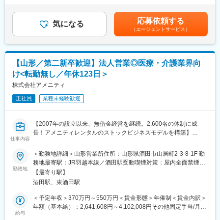
域から多くの「ありがとう」を一緒に集めましょう
・分析機器の点検業務、点検業者との調整
給：年1回（4月）■賞与：年2回（7月、12月）賃金はあくまでも
目安の金額であり、選考を通じて上下する可能性があります。月
■ライフステージの変化があっても安心して働ける会社：
応募依頼する
■当社について：
気になる
給(月額)は固定手当を含めた表記です。
・当社の社員が転職活動をしなくていい環境を作る。そんな思い
（エージェントサービス）
創立以来、経済性に優れた品質の高い医療用医薬品の製造販売を
から、様々な福利厚生や待遇をご用意しています。仕事もプライ
続けてきたジェネリック医薬品メーカーです。当社が製造販売し
ベートも充実できる環境を作った結果、新卒3年定着率95.5％とな
ている医療用医薬品は多くの患者様に服用されており、日本の医
りました。
療に貢献してます。
【山形／第二新卒歓迎】法人営業◎医療・介護業界向
2023年からは、新たな経営体制の元で、安心して服用していただ
変更の範囲：会社の定める業務
け<転勤無し／年休123日＞
ける医薬品を、安定的に供給していくことを使命に、適正価格で
高品質の製品を安定供給できる体制を構築しています。
株式会社アメニティ
正社員
業種未経験歓迎
■ジェネリック医薬品について：
ジェネリック医薬品は病院。診療所で処方される医療用の薬で新
薬と同じ有効成分を含み、有効性安全性、品質が同等であると国
【2007年の設立以来、無借金経営を継続。2,600名の体制に成
から認められたものです。
長！アメニティレンタルのストックビジネスモデルを構築】
今後、高齢化の進展に伴って、医療費は増え続けると予想されて
仕事内容
事業のさらなる拡大を見据え、各営業所における営業体制の強化
います。
を図るため、このたび新たな仲間をお迎えすることとなりまし
＜勤務地詳細＞山形営業所住所：山形県酒田市山居町2-3-8-1F 勤
そこで、少しでも医療費の増加を抑えるため、いま、価格の安い
た。
務地最寄駅：JR羽越本線／酒田駅受動喫煙対策：屋内全面禁煙変
ジェネリック医薬品の活用が注目されているのです。新薬と同等
勤務地
更の範囲：本文参照
の品質で安価なジェネリック医薬品を広めることで、救える命を
【最寄り駅】
■業務詳細：
救うことが出来ます。
酒田駅、東酒田駅
病院や介護施設に向けて、入院・入所時に必要な衣類やタオル、
日用品などをレンタルできる「アメニティサポートシステム」を
＜予定年収＞370万円～550万円＜賃金形態＞年俸制＜賃金内訳＞
提案する営業です。ニーズに応じて、人材派遣・紹介サービスや
年額（基本給）：2,641,608円～4,102,008円その他固定手当/月：
院内売店の運営代行サービスも提案していきます。
給与
30,000円固定残業手当/月：58,200円～86,500円（固定残業時間