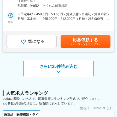
の範囲：原則として本社以外の就業地へ変更は無いが全社員統一
をテーマに掲げ、限りある資源を有効活用し環境に負荷をかけな
【最寄り駅】
変更の範囲：会社の定める業務
＜メインミッション＞
書式の為会社の定める就業地へ変更有の雇用契約を締結
い技術の開発に努め、人々の健康と幸福に奉仕し、社会に信頼さ
乱川駅、神町駅、さくらんぼ東根駅
・社内システムの企画、開発、導入
れ働く人に生きがいのある企業をめざしています。
（セキュリティソフトの選定、データ分析環境の構築など）
＜予定年収＞450万円～530万円＜賃金形態＞月給制＜賃金内訳＞
(3) 業界自体、参入障壁がかなり厳しく、ライバルが入ってくるこ
・インフラ環境の構築、アップデート
月額（基本給）：265,000円～312,000円＜月給＞265,000円～
とはほぼないため、取引先からは安定的に受注をいただける状況
（サーバー、ネットワークの設計、保守管理の仕組み化）
給与
312,000円＜昇給有無＞有＜残業手当＞有＜給与補足＞■賞与：年
を確立しております。
＜日常的な保守・運用業務＞
2回（前年度実績：合計5ヵ月分）■昇給：年1回■モデル年収：・
・IT資産、ライセンス管理
30歳（一般職）：450万円・40歳（主事職）：520万円※表記の年
（PC、スマホ、周辺機器、各種マスタデータの保守管理）
収は目安です。実際の給与額は、評価・業績・査定結果等に基づ
変更の範囲：会社の定める業務
応募依頼する
気になる
き前後する場合があります賃金はあくまでも目安の金額であり、
（エージェントサービス）
■開発環境と言語
選考を通じて上下する可能性があります。月給(月額)は固定手当を
・OS／環境
含めた表記です。
-Windows
・開発言語
-Access VBA
さらに25件読み込む
-VB.NET（ASP.NET）
-PHP
-SQL Server
-Oracle
■管理規模
人気求人ランキング
PC、スマホの取扱台数：物理サーバー：7台、仮想サーバー：26
dodaに掲載中の求人を、応募数順にランキング形式でご紹介します。
台、PC約180台、スマホ約105台
※応募数が同数の場合は、新着順に表示しています。
更新日：
2026/8/9（日）
■組織体制
医薬品・医療機器・ライ
社員5名、パート1名が所属しています。（SE人員：4名）得意な