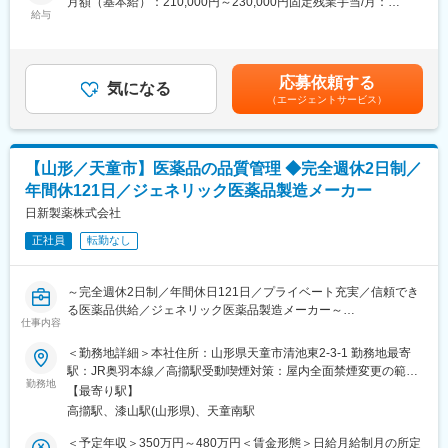
月額（基本給）：210,000円～230,000円固定残業手当/月：
給与
35,796円～39,205円（固定残業時間22時間30分/月）超過した時
＜仕事の流れ＞
間外労働の残業手当は追加支給＜月給＞245,796円～269,205円
配置薬や健康食品、サプリメントの使用頻度に合わせて、1～6ヵ
（一律手当を含む）＜昇給有無＞有＜残業手当＞有＜給与補足＞※
月に1回程度のペースでお客様宅を訪問
年収は当社規定に基づき、年齢や経験に応じて決定します。・昇
応募依頼する
※社用車（軽自動車）に乗ってお客様宅へ訪問をします。（1件あ
気になる
給：年1回（4月）＜モデル給与＞※入社3年目平均基本給＋各種手
（エージェントサービス）
たり20～30分程度）
当＋業績連動給→総支給月額344,141円※業績連動給：月の予算達
・配置薬や健康食品の期限管理
成や売り上げに対して支払われます。賃金はあくまでも目安の金
・使った分の配置薬を補充
額であり、選考を通じて上下する可能性があります。月給(月額)は
・使用したお薬代金の集金
固定手当を含めた表記です。
【山形／天童市】医薬品の品質管理 ◆完全週休2日制／
・健康相談、新商品・サービスのご提案 など
年間休121日／ジェネリック医薬品製造メーカー
※一部、新たに配置薬を置いていただくお客様への訪問がありま
日新製薬株式会社
す。
正社員
転勤なし
└配置薬は無料でおけるので、お客様も抵抗なく置いてくれる製
品です。
～完全週休2日制／年間休日121日／プライベート充実／信頼でき
■キャリアパス／評価体制
る医薬品供給／ジェネリック医薬品製造メーカー～
（1）キャリアパス
仕事内容
・社員 → 主任 → 所長 → 課長 → 部長と着実にステップアップが
■募集背景：
＜勤務地詳細＞本社住所：山形県天童市清池東2-3-1 勤務地最寄
可能です。
当社は医療に対する貢献を使命としており、その中心となるのが
駅：JR奥羽本線／高擶駅受動喫煙対策：屋内全面禁煙変更の範
・昇給1回／最短3年で営業所所長になった実績あり
信頼できる医薬品の供給です。品質保証部門では医薬品の試験業
勤務地
囲：無
・年功序列ではなく、実績と姿勢を見て判断
【最寄り駅】
務を行い、その品質を確保しています。更なる品質向上を目指
努力やプロセスもしっかり評価される制度があります。
高擶駅、漆山駅(山形県)、天童南駅
し、このたび新たなメンバーを募集します。
＜予定年収＞350万円～480万円＜賃金形態＞日給月給制月の所定
（2）半期ごとの評価で、頑張りが収入に反映