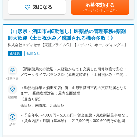
頂きます。
■本配属後
予定年収はあくまでも目安の金額であり、選考を通じて上下する
応募依頼する
・メーカー営業の方と同行や勉強会等で製品について覚えていた
・各事業所の課題や目的に合わせてマネジメント業務に専念頂き
気になる
可能性があります。※固定残業金額は給与によって異なります。■
（エージェントサービス）
だくことが可能です。製品詳細についてはメーカー営業の方にも
ます。
昇給：年1回■賞与：年2回（昨年実績：3カ月以上）賃金はあくま
フォロー頂けます。。
※独り立ち後はリモート×出社も可
でも目安の金額であり、選考を通じて上下する可能性がありま
す。月給(月額)は固定手当を含めた表記です。
■働き方：
【キャリアパス（例）】
【山形県・酒田市※転勤無し】医薬品の管理事務※薬剤
・年間休日122日で月平均残業時間20h程度とライフワークバラン
・医療介護スタッフ（2週間程度の基礎研修必要資格取得、現場業
師大歓迎《土日祝休み／感謝される機会多数！》
スを充実できる環境です。
務）
・19時になりますとオフィスが閉まるので1日1時間程度の残業と
株式会社メディセオ【東証プライムG】【メディパルホールディングス】
・サービスリーダー（入社3カ月～※研修期間）
なります。
・サービス提供責任者（入社半年／年収420～650万円）
正社員
転勤なし
・家族手当、住宅手当など社員が仕事に集中できる福利厚生面を
・サービスマネージャー（入社1年／年収560～700万円）
整えています。住宅手当に関しては持ち家社員も対象になります
・エリアマネージャー（入社1年～／年収700～800万円）
・ブロックマネージャー（年収800～900万円）
【調剤薬局の方歓迎・未経験からでも充実した研修制度で安心！
■福利厚生：
・ゼネラルマネージャー（年収900～1200万円）
／ワークライフバランス◎（原則定時退社・土日祝休み・年間休
・年休122日、誕生日休日制度あり
仕事内容
日125日）／東証プライムメディパルHD】
・産休・育休後復帰率100％
変更の範囲：会社の定める業務
＜勤務地詳細＞酒田支店住所：山形県酒田市内の支店配属となり
・カフェスペースあり
■職務内容
ます。 受動喫煙対策：屋内全面禁煙
・健康経営優良法人2024に選出
配属先の営業所にて、管理薬剤師として営業所全体を事務的・学
勤務地
【最寄り駅】
術的な立場からサポートして頂きます。未経験の方もOJTなどを
■配属詳細：
余目駅、南野駅、北余目駅
通して手厚くフォローしますのでご安心ください！
同社のコアである「メディカル事業部」への配属となります。各
＜予定年収＞400万円～510万円＜賃金形態＞月給制補足事項なし
営業所によって規模感は異なりますが、営業人員は10名～30名程
■具体的な業務内容
＜賃金内訳＞月額（基本給）：217,900円～300,600円その他固定
度おります。
・販売活動を適正に行うための管理業務／事務
給与
手当/月：30,500円～36,000円＜月給＞248,400円～336,600円＜
・事業所内にある医薬品の品質管理
昇給有無＞有＜残業手当＞有＜給与補足＞※給与詳細は経験・能力
■同社の魅力：
・取引先へのDI問合せ対応（製造販売後の安全管理業務）