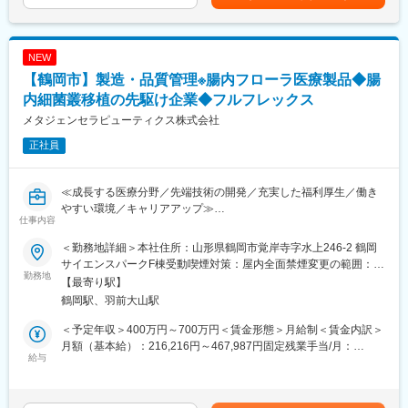
大事な職場です。福利厚生面では、有給休暇や夏期・冬期休暇が
給：年1回■賞与：年2回（昨年実績：3カ月以上）賃金はあくまで
各営業所によって規模感は異なりますが、営業人員は10名～30名
ありますし、お休みも取得しやすい環境です。
も目安の金額であり、選考を通じて上下する可能性があります。
程度おります。
月給(月額)は固定手当を含めた表記です。
変更の範囲：会社の定める業務
NEW
■医療業界未経験でも安心の教育体制：
【鶴岡市】製造・品質管理※腸内フローラ医療製品◆腸
・入社時の導入研修に加え、3か月～最大1年程度は先輩に同行し
OJTで営業先、納品先、商材を覚えていただきます。その間は営
内細菌叢移植の先駆け企業◆フルフレックス
業目標がつかない育成期間となり、仕事を覚えることに集中でき
メタジェンセラピューティクス株式会社
ます。
正社員
・メーカー営業の方と同行や勉強会等で製品について覚えていた
だくことが可能です。製品詳細についてはメーカー営業の方にも
フォロー頂けます。
≪成長する医療分野／先端技術の開発／充実した福利厚生／働き
・医療福祉・科学機器の総合商社として扱う商材は多種にわたり
やすい環境／キャリアアップ≫
ますので、商品や使い方の知識を自発的に習得する必要がありま
仕事内容
すが、上記のようなサポートがあるため安心です。
■この求人のオススメポイント：
＜勤務地詳細＞本社住所：山形県鶴岡市覚岸寺字水上246-2 鶴岡
・新しい医療技術の開発に携われる
■同社の魅力：
サイエンスパークF棟受動喫煙対策：屋内全面禁煙変更の範囲：会
・完全週休2日制・柔軟な働き方が可能
勤務地
・医薬品、医療機器、事務用品等をそれぞれ取り扱う専業商社が
社の定める事業所
【最寄り駅】
・スタートアップ企業ならではの成長性と安定性
多い中で、同社は薬以外の病院における「すべて」を提案する総
鶴岡駅、羽前大山駅
合力を強みとして、どのような形でお客様のお役に立てるのかを
当社は、マイクロバイオームサイエンスを活用した創薬・医療事
意識し、安心・安全を強化して、付加価値をお届けすることを最
＜予定年収＞400万円～700万円＜賃金形態＞月給制＜賃金内訳＞
業を展開するスタートアップです。当社の研究開発本部CMCユニ
大の目標としています。扱う商材も幅広く、お客様の課題やニー
月額（基本給）：216,216円～467,987円固定残業手当/月：
ットにて、FMT療法に用いる製品（腸内細菌叢溶液）の製造・品
給与
ズに沿ったご提案が可能です。
33,784円～73,123円（固定残業時間20時間0分/月）超過した時間
質管理を担当するポジションを募集しています。
・医療業界は私たちの生活に無くてはならない非常に社会的意義
外労働の残業手当は追加支給＜月給＞250,000円～541,110円（一
の高い業界で、コロナ禍においても安定した業績を残していま
律手当を含む）＜昇給有無＞有＜残業手当＞有＜給与補足＞※経
■職務内容：