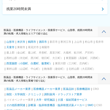
残業20時間未満
医薬品・医療機器・ライフサイエンス・医療系サービス、山形県、残業20時間未
満の転職・求人情報をエリアで絞り込む
山形市
米沢市
鶴岡市
酒田市
新庄市
寒河江市
上山市
村山市
長井市
天童市
東根市
尾花沢市
南陽市
最上郡（金山町、最上町、舟形町、真室川町、大蔵村、鮭川村、戸沢村）
西村山郡（河北町、西川町、朝日町、大江町）
東置賜郡（高畠町、川西町）
西置賜郡（小国町、白鷹町、飯豊町）
東田川郡（三川町、庄内町）
東村山郡（山辺町、中山町）
飽海郡（遊佐町）
北村山郡（大石田町）
医薬品・医療機器・ライフサイエンス・医療系サービス、山形県、残業20時間未
満の転職・求人情報を業種で絞り込む
医薬品メーカー業界
医療機器メーカー業界
医薬品卸
医療機器卸
CRO
病院・大学病院・クリニック
調剤薬局・ドラッグストア業界
バイオベンチャー業界
大学・研究施設
介護・福祉関連サービス
その他医療関連
診断薬・臨床検査機器・臨床検査試薬メーカー
SMO
CSO