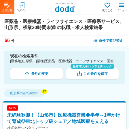
会員登録
ログイン
気になる
メニュー
医薬品・医療機器・ライフサイエンス・医療系サービス、
山形県、残業20時間未満
の転職・求人検索結果
66
条件で並び替え
件
現在の検索条件
[勤務地]山形県 [業種]医薬品・医療機器・ライフサイエンス・医療系サービス [詳細条件](休日・働き方)残業20時間未満
新着求人をいつでもチェック
条件の変更
この条件を保存
山形県
のみで募集中
NEW
未経験歓迎！【山形市】医療機器営業◆半年～1年かけ
て育成◎東北トップ級シェア／地域医療を支える
株式会社シバタインテック