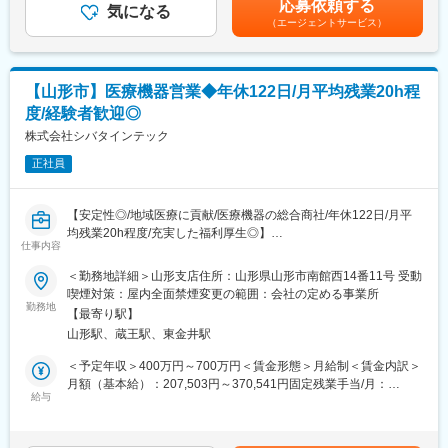
・部門の運営、売上管理
応募依頼する
(3) 業界自体、参入障壁がかなり厳しく、ライバルが入ってくるこ
気になる
ョンにおいて異なる※評価により昇格・昇給あり※エリアにより地
・営業活動
（エージェントサービス）
とはほぼないため、取引先からは安定的に受注をいただける状況
域加算手当分が異なる※時間外手当は別途全額支給賃金はあくまで
・サービス提供管理・保守
を確立しております。
も目安の金額であり、選考を通じて上下する可能性があります。
・ご利用者様やご家族へのヒアリング、サービス設計・立上げ
月給(月額)は固定手当を含めた表記です。
・ケアマネージャーや医療機関、福祉事業所、行政等との調整
変更の範囲：会社の定める業務
【山形市】医療機器営業◆年休122日/月平均残業20h程
・スタッフの採用・指導・育成
・各種プロジェクトへの参加
度/経験者歓迎◎
※担当エリアは選考時の希望を考慮の上、決定します。
株式会社シバタインテック
【入社直後の流れ】
正社員
入社後は首都圏（東京・神奈川・埼玉）、福岡、大阪、兵庫のい
ずれかの事業所にて、6か月間のマネージャー養成研修を行いま
【安定性◎/地域医療に貢献/医療機器の総合商社/年休122日/月平
す。
均残業20h程度/充実した福利厚生◎】
■入社～1カ月目
仕事内容
・業界未経験者でもゼロから学ぶことができる基礎研修／必要資
■業務概要：
格取得。なお、資格取得のための費用は当社負担となります。
＜勤務地詳細＞山形支店住所：山形県山形市南館西14番11号 受動
・医療機関の医師・看護師などの方々に向けて、医療機器の提
■1～3か月目
喫煙対策：屋内全面禁煙変更の範囲：会社の定める事業所
案・販売を行います。はじめはマスク、注射針、ガーゼなどの消
・OJTを受けながら日勤・夜勤両方の介護現場での業務をお任せ
勤務地
【最寄り駅】
耗品からスタートし、将来的には新病院の立ち上げタイミングや
します。
山形駅、蔵王駅、東金井駅
大型の医療機器の導入のタイミングでMRIなどの提案も行って頂
※研修終了後は現場業務は無くなるため日勤のみ
きます。地域の医療に貢献するやりがいある仕事です。
■3～6か月目
＜予定年収＞400万円～700万円＜賃金形態＞月給制＜賃金内訳＞
・マネージャー業務を学んでいただきます。ピープルマネジメン
月額（基本給）：207,503円～370,541円固定残業手当/月：
■入社後の流れ：
トだけでなく、売上管理や各事業所が目標を達成するための事業
給与
72,497円～129,459円（固定残業時間45時間0分/月）超過した時
・入社時の導入研修に加え、先輩社員と同行しOJTで営業先、納
所運営を行います。※上司がメンターとなり手厚いサポートがござ
間外労働の残業手当は追加支給＜月給＞280,000円～500,000円
品先、商材を覚えていただきます。その後、徐々に担当をもって
います。
（一律手当を含む）＜昇給有無＞有＜残業手当＞有＜給与補足＞※