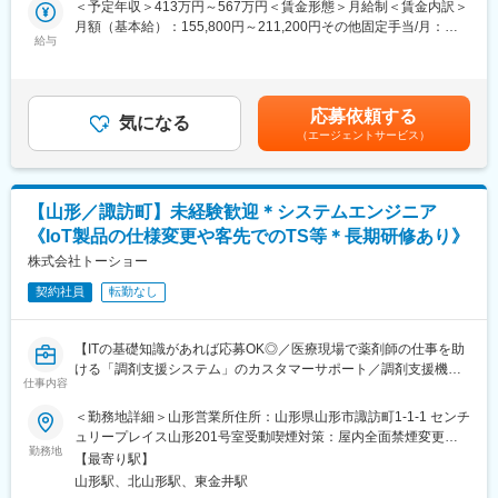
＜予定年収＞413万円～567万円＜賃金形態＞月給制＜賃金内訳＞
訪問看護計画書に落とし込めるようにしています。
月額（基本給）：155,800円～211,200円その他固定手当/月：
└WyL独自のWEBシステムにより、グループ全体で“訪問看護の見
給与
100,000円～140,000円固定残業手当/月：39,200円～53,800円
える化”をして、より良いケアができるようフィードバックをし合
（固定残業時間20時間0分/月）超過した時間外労働の残業手当は
えるようなデータ蓄積をしています！
追加支給＜月給＞295,000円～405,000円（一律手当を含む）＜昇
・社内カンファレンス：週1回、お昼に1時間
給有無＞有＜残業手当＞有＜給与補足＞・看護師手当：40,000
応募依頼する
＊疾患や症例の傾向：小児から難病、精神科、慢性期、終末期ま
気になる
円・賞与 年2回 ※業績による・昇給 年1回 ※業績による※給与は経
（エージェントサービス）
で、幅広くお受けしています。
験等考慮の上、社内規定に則って確定します。賃金はあくまでも
目安の金額であり、選考を通じて上下する可能性があります。月
■キャリアパス：
給(月額)は固定手当を含めた表記です。
ジェネラリストとしてだけでなく、スペシャリスト・マネジメン
【山形／諏訪町】未経験歓迎＊システムエンジニア
トなどキャリアの選択肢は様々であり、所長候補も探しておりま
《IoT製品の仕様変更や客先でのTS等＊長期研修あり》
す！
※マネジメントなどもお任せする可能性はあり、面接時に相談さ
株式会社トーショー
せていただくこともあります。
契約社員
転勤なし
■当ポジションの魅力：
・オンコール担当回数は2～4回/月、残業時間は10～15h/月
【ITの基礎知識があれば応募OK◎／医療現場で薬剤師の仕事を助
・移動は主に電動自転車を使用（直行直帰可能）
ける「調剤支援システム」のカスタマーサポート／調剤支援機
・チーム制
仕事内容
器・システムで総合病院でのシェアNo.1】
＜勤務地詳細＞山形営業所住所：山形県山形市諏訪町1-1-1 センチ
■教育制度：（未経験でも安心）
【はじめに】
ュリープレイス山形201号室受動喫煙対策：屋内全面禁煙変更の
入社時2日間のオリエンテーションあり
当ポジションは自社販売している大型IoT製品や薬剤システムの運
勤務地
範囲：会社の定める事業所（リモートワーク含む）
約3ヶ月のOJTで段階的に独り立ち（入職後、3ヶ月を目安とした
【最寄り駅】
用～保守を担うシステムエンジニア職となっております。未経験
同行訪問を実施）
山形駅、北山形駅、東金井駅
からチャレンジできる事に加えて、メーカー直雇用という貴重な