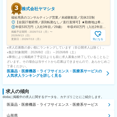
外70社以上のメーカーから製造を受託しております。
株式会社ヤマシタ
変更の範囲：無
福祉用具のコンサルティング営業／未経験歓迎／完休2日制
【全国27都府県／原則転勤なし／直行直帰可】★勤務地は希望を考慮★拠点により車通勤OK※充足状況により、ご希望の勤務地での募集が終了している場合があります。※転居を伴う転勤の有無は、半年ごとに希望を伺い、選択いただけます。■東北■・宮城県（仙台市）■関東■・東京都（東京23区など）・神奈川県（横浜市など）・埼玉県（さいたま市など）・千葉県（千葉市など）・茨城県（水戸市）・栃木県（宇都宮市／足利市）・群馬県（前橋市）■東海■・愛知県（名古屋市／豊田市／豊橋市／小牧市）・静岡県（静岡市／浜松市／沼津市／焼津市／富士市）・岐阜県（岐阜市）・三重県（四日市市）■信越・北陸■・長野県（長野市）・山梨県（甲府市）・石川県（金沢市）・富山県（富山市）・福井県（福井市）■関西■・大阪府・兵庫県（神戸市／尼崎市／姫路市）・京都府（京都市）・奈良県（奈良市／天理市）・滋賀県（大津市／彦根市）・和歌山県（和歌山市／田辺市）■中国■・広島県（広島市）・岡山県（岡山市）■四国■・香川県（高松市）■九州■・福岡県（福岡市）
年収535万円（入社3年目／29歳） 年収450万円（入社2年目／26歳）
掲載予定期間：
2026/7/13（月）
〜
2026/9/13（日）
気になる
更新日：
2026/7/13（月）
※求人応募数の多い順にランキングしています（非公開求人は除く）。
※集計対象期間：2026/8/2（日）～2026/8/8（土）
※事情により掲載終了予定日よりも前に求人募集が終了していることもご
ざいます。その場合は当サイトから応募はできませんので、あらかじめご
了承ください。
医薬品・医療機器・ライフサイエンス・医療系サービス
の
人気求人ランキングを詳しく見る
求人の傾向
dodaに掲載中の求人に関するデータを、カテゴリごとにご紹介します。
医薬品・医療機器・ライフサイエンス・医療系サービス
山形県