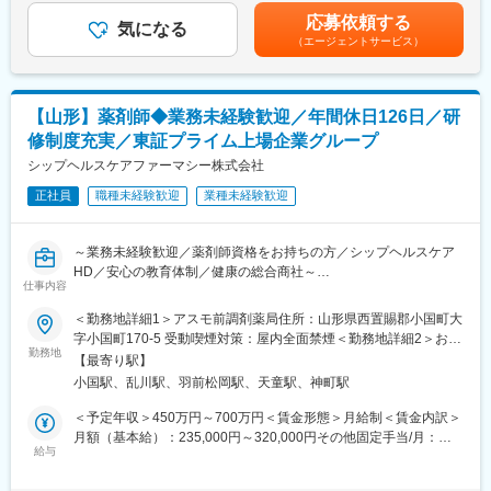
献性も高く、今後の高齢化社会において成長が見込める成長産業
■平均残業時間 月11.9時間
無＞有＜残業手当＞有＜給与補足＞※経験・能力・前職の給与など
応募依頼する
です。 また、病院や介護施設の業務軽減に貢献する事で、患者
■年休126日相当（126日×8時間＝1,008時間）
気になる
を考慮するため上下する可能性があります・評価：年2回（4月・
（エージェントサービス）
様、利用者様へのサービス向上に直結する為、大変やりがいのあ
10月/売上実績だけでなく取り組み姿勢や提案プロセスなどの定性
るお仕事です。
【未経験でも安心な研修制度】
評価も重視）・年収例：370-480万円(主任/入社2-3年)⇒420-550
■中途入社ならではの悩みを解消し、さくら薬局グループのビジョ
万円(係長/入社3-5年)賃金はあくまでも目安の金額であり、選考を
■キャリアアップについて：
ンや社内規定などをご案内。同期入社の方との繋がりを踏まえ、
通じて上下する可能性があります。月給(月額)は固定手当を含めた
【山形】薬剤師◆業務未経験歓迎／年間休日126日／研
本人の頑張りを昇給、昇格にて評価される制度が御座います。ま
『さくら薬局の薬剤師』として、安心してキャリアをスタートい
表記です。
修制度充実／東証プライム上場企業グループ
た、事業拡大に伴い、新規の営業所も出店しており、営業所長や
ただくための研修です。
エリアを管理する責任者などのポストがある為、早期のキャリア
シップヘルスケアファーマシー株式会社
■【生涯学習講座】【薬局薬剤師総論】【疾患別ベーシック講座】
アップが見込めます。 ※実際に入社4年前後で所長になった中途入
【疾患別アドバンス講座】等、薬局薬剤師・かかりつけ薬剤師に
正社員
職種未経験歓迎
業種未経験歓迎
社の方もいらっしゃいます。
必要な知識を習得することができます。
■会社情報：
～業務未経験歓迎／薬剤師資格をお持ちの方／シップヘルスケア
当社は入院中に必要となるアメニティ(パジャマ・タオル・日用
HD／安心の教育体制／健康の総合商社～
品）をレンタルするアメニティサポートシステムを提供している
仕事内容
会社です。
■仕事内容：
＜勤務地詳細1＞アスモ前調剤薬局住所：山形県西置賜郡小国町大
レンタルだけでなく、病院・介護施設内での申込の受付業務から
処方監査、調剤、服薬支援、薬歴管理、在宅業務、OTC販売など
字小国町170-5 受動喫煙対策：屋内全面禁煙＜勤務地詳細2＞おぐ
ご利用者への提供・回収・請求まで全て弊社で受け持っておりま
勤務地
に調剤薬局住所：山形県西置賜郡小国町大字岩井沢425-11 受動喫
す。そのため医療・介護施設の業務負担の軽減もでき多くのメリ
【最寄り駅】
■診療科目：
煙対策：屋内全面禁煙＜勤務地詳細3＞マルマン調剤薬局(久野本)
ットがあります。拠点は北海道から九州まで展開し、毎年増収・
小国駅、乱川駅、羽前松岡駅、天童駅、神町駅
一般内科／消化器内科／循環器内科／呼吸器内科／神経内科／脳
住所：山形県天童市大字久野本362-4 勤務地最寄駅：JR線／乱川
増益と確実に業績伸長しています。
神経外科／整形外科／精神科・心療内科／眼科／耳鼻咽喉科／皮
駅受動喫煙対策：屋内全面禁煙変更の範囲：会社の定める事業所
＜予定年収＞450万円～700万円＜賃金形態＞月給制＜賃金内訳＞
膚科／泌尿器科／小児科
月額（基本給）：235,000円～320,000円その他固定手当/月：
変更の範囲：会社の定める業務
給与
65,000円＜月給＞300,000円～385,000円＜昇給有無＞有＜残業手
■サービス形態：
当＞有＜給与補足＞■給与内訳：・基本給：235,000円～・薬剤師
調剤薬局／在宅サービス