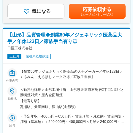
手当：65,000円給与は前職・経験考慮し決定します。■昇給：年1
回（6月）■賞与：年2回（7月／12月）■決算賞与あり（業績によ
応募依頼する
■勤務先店舗情報：
気になる
り3月に支給）■研修認定薬剤師手当：5,000円賃金はあくまでも
（エージェントサービス）
おぐに調剤薬局：山形県西置賜郡小国町大字岩井沢425-11
目安の金額であり、選考を通じて上下する可能性があります。月
アスモ前調剤薬局：山形県西置賜郡小国町大字小国町170-5
給(月額)は固定手当を含めた表記です。
リリィ薬局 砂田町店：山形県鶴岡市砂田町6番37号
マルマン調剤薬局2003：山形県天童市駅西3-9-12 1階
【山形】品質管理◆創業60年／ジェネリック医薬品大
マルマン調剤薬局：山形県天童市久野本362-4
手／年休123日／家族手当有り◎
ふれあい薬局：山形県最上郡真室川大字新町475-5
B&Gケアマネジメントサービス：山形県天童市駅西2-10-13
日医工株式会社
正社員
業種未経験歓迎
■当社について：
保険薬局だけでなく、有料老人ホームや訪問看護ステーションな
どを運営する、医療・介護・福祉の3本のビジネスの柱を持つ「健
【創業60年／ジェネリック医薬品の大手メーカー／年休123日／
康の総合商社」です。東証プライム上場のシップヘルスケアホー
くるみん・えるぼしマーク取得／家族手当有】
ルディングスのグループ企業でもあり、安定した環境の中で長く
仕事内容
働くことができます。
■業務内容：
＜勤務地詳細＞山形工場住所：山形県天童市石鳥居2丁目1-52 受
また、当社は次世代の薬局のあるべき形を見据えて、20年以上前
ご本人のご希望や適正に応じて、
動喫煙対策：屋内全面禁煙
から在宅医療に取り組んでおり、今後の超高齢社会に対してもビ
以下の業務のうち1つ又は複数に従事いただきます。
勤務地
ジネスとして十分な準備ができている会社です。
【最寄り駅】
・製剤や原材料のサンプリング業務
高擶駅、天童南駅、漆山駅(山形県)
・製剤の出荷試験及び安定性試験
■やりがいは地域貢献：
・原材料の受入れ試験
＜予定年収＞400万円～650万円＜賃金形態＞月給制＜賃金内訳＞
地元に根づいた薬局を運営しているため、地元の患者様に多くご
・規格外試験結果等の調査
月額（基本給）：240,000円～400,000円＜月給＞240,000円～
利用をいただいている環境です。患者様対応や薬剤師サポートを
・安定性試験計画書、報告書の作成
給与
400,000円＜昇給有無＞有＜残業手当＞有＜給与補足＞※上記年収
通じ、「ありがとう」の言葉をもらえることがやりがいです。地
・外部試験機関への試験の委託と結果確認
は年齢、経験、能力を考慮のうえ自社規定により決定します。■昇