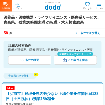
会員登録
ログイン
気になる
メニュー
医薬品・医療機器・ライフサイエンス・医療系サービス、
青森県、残業20時間未満
の転職・求人検索結果
58
条件で並び替え
件
現在の検索条件
[勤務地]青森県 [業種]医薬品・医療機器・ライフサイエンス・医療系サービス [詳細条件](休日・働き方)残業20時間未満
新着求人をいつでもチェック
条件の変更
この条件を保存
青森県
のみで募集中
NEW
【弘前市】経理◆県内数少ない上場企業◆年間休日128
日（土日祝休）/残業15h程◆
東北化学薬品株式会社