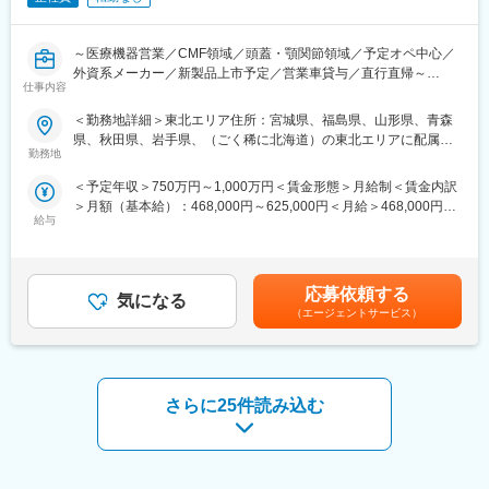
今後海外とも連携しながら更なる治験獲得を目指しておりますの
で、将来性・安定感についても安心です。
～医療機器営業／CMF領域／頭蓋・顎関節領域／予定オペ中心／
外資系メーカー／新製品上市予定／営業車貸与／直行直帰～
■同社で働くメリット：
仕事内容
＜安心の働きやすさ＞
南ドイツに本社を持つ医療機器メーカーの日本法人です。同企業
フレックスタイム制も取り入れ、柔軟に働き方をアレンジ可能。
＜勤務地詳細＞東北エリア住所：宮城県、福島県、山形県、青森
は日本での設立から30年を迎え、現在ビジネスモデルの変換期に
残業時間も月10時間程度、産休育休の取得実績も多数あり、育児
県、秋田県、岩手県、（ごく稀に北海道）の東北エリアに配属に
あります。
勤務地
手当もございます。
なります 受動喫煙対策：屋内全面禁煙変更の範囲：会社の定める
直販ビジネスへの転換期を実施して1年が経過、更なる事業拡大を
事業所（リモートワーク含む）
＜予定年収＞750万円～1,000万円＜賃金形態＞月給制＜賃金内訳
目指すメンバーとして、日本市場における製品の普及と今後控え
＜充実のフォロー、研修体制＞
＞月額（基本給）：468,000円～625,000円＜月給＞468,000円～
る製品群の Pre-launch sales activities 関連する業務に従事頂きま
手厚いフォロー体制があります。
給与
625,000円＜昇給有無＞有＜残業手当＞有＜給与補足＞※給与はご
す。
CRC社内認定制度を採用し、継続研修を充実させることで常に新
経験・スキルを考慮し決定いたします■昇給：年1回■賞与：年2回
しい知識を身につけ、スキルアップできる環境を用意していま
（会社の業績及び個人の貢献により賞与を支給）※選考過程でマネ
■業務内容
す。
ージャーポジションの場合は管理監督者扱いになります賃金はあ
・大学病院や基幹病院を中心に、頭蓋・顎関節領域のインプラン
応募依頼する
気になる
くまでも目安の金額であり、選考を通じて上下する可能性があり
ト製品（チタン・吸収性プレート）の提案
＜キャリアステップ＞
（エージェントサービス）
ます。月給(月額)は固定手当を含めた表記です。
・医師や医局との関係構築、症例に応じた製品選定・提案
CRCとして幅広い経験を積むことや、スペシャリストとして特定
・既存顧客対応中心、売上拡大に向けた新規顧客開拓も実施
の疾患領域の専門的な経験を積んでいくことも可能です。
・学会や医局説明会での情報提供、ワークショップ対応
また、グループの垣根を超えCRCからSMAやCRAへのキャリアチ
・手術立ち合い（予定オペ中心、緊急・夜間・突発的な休日対応
ェンジ、事業の枠をこえ新たなキャリアにチャレンジされている
さらに25件読み込む
はほぼ想定なし）
方もいらっしゃいます。
・注文後、ロジスティクスやカスタマーサポートと連携し納品ま
で調整
変更の範囲：会社の定める業務
・製品知識習得のため参考書・社内資料を活用し、OJTや年2回の
トレーニングの受講可能