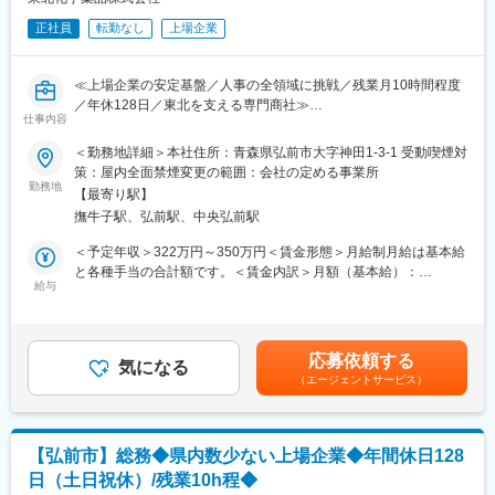
※入社1年間は時短勤務不可
る様々なサービス展開に取り組んでいます。
正社員
転勤なし
上場企業
また、女性活躍推進「えるぼし認定3つ星」を取得しており、時短
■ポジションの魅力
勤務制度対象者の拡大や育児・介護等の家庭事情で退職された社
（1）ワークライフバランス：
員が、再び当社で活躍できるジョブ・リターン制度の導入等、女
≪上場企業の安定基盤／人事の全領域に挑戦／残業月10時間程度
原則定時退社・土日祝休みに加えて年間休日125日とプライベー
性が活躍できる環境整備に積極的に取り組んでいます。
／年休128日／東北を支える専門商社≫
トと仕事の両立がしやすい環境です。
仕事内容
■この求人のオススメポイント：
（2）働きやすい環境：
・採用から労務まで人事の中核を担い、仕組みづくりにも関われ
事業所には10名前後のスタッフが在籍しており、和やかな雰囲気
＜勤務地詳細＞本社住所：青森県弘前市大字神田1-3-1 受動喫煙対
るやりがいの大きな仕事
で腰を据えて働ける環境です。基本的に1拠点につき薬剤師1名の
策：屋内全面禁煙変更の範囲：会社の定める事業所
・土日祝休み、年間休日128日、残業月10時間程度で私生活も大
ため、感謝される機会が多く、スタッフの満足度も高いです。
勤務地
【最寄り駅】
切にできる環境
（3）業界最大手・安定基盤：
撫牛子駅、弘前駅、中央弘前駅
・地域に根差した上場企業としての安定性と、穏やかで協力的な
当社は、医薬品卸業界最大手として、1000社を超える国内外メー
社風
カー と取引しており、製品ラインナップは15万種に及びます。
＜予定年収＞322万円～350万円＜賃金形態＞月給制月給は基本給
と各種手当の合計額です。＜賃金内訳＞月額（基本給）：
医療・理化学・化学分野を支える専門商社として事業展開を行う
■当社について
給与
230,000円～250,000円＜月給＞230,000円～250,000円＜昇給有
当社にて、人事・労務を中心とした管理系総合職の仕事をお任せ
当社は、総合商社を除く国内の卸売業としては初の３兆円台の売
無＞有＜残業手当＞有＜給与補足＞※上記の年収帯は、賞与が満額
いたします。
上規模を誇る国内最大の医薬品卸企業です。
支給の場合の金額となりますが、入社1年目は賞与満額ではござい
■職務内容：
医師の処方が必要な医療用医薬品だけでなく、医療機器・医療材
ません。■昇給：年1回（4月）■賞与：年2回（6月・12月）■期末
応募依頼する
・新卒および中途採用業務全般
料・臨床検査試薬など、診断、検査、治療、投薬にまで幅広く医
気になる
手当：年1回（9月）・・・業績好調時に限る賃金はあくまでも目
（エージェントサービス）
・入退社手続きおよび社員対応
療に関わる商品を1,000社以上のメーカーから仕入れ、病院・診療
安の金額であり、選考を通じて上下する可能性があります。月給
・社員研修の企画・運営
所や調剤薬局など全国約10万軒もの医療機関に販売・納品してい
(月額)は固定手当を含めた表記です。
・給与計算、年末調整業務
ます。
・社会保険関連手続き、法改正対応等
当社では安定供給と流通プロセス全体の効率化・最適化を実現す
【弘前市】総務◆県内数少ない上場企業◆年間休日128
日々の定型業務だけでなく、制度改善や運用の見直しにも関われ
る高機能物流を土台に、医療機関やメーカーの皆様をサポートす
日（土日祝休）/残業10h程◆
る環境です。現場部門と連携しながら、社員が安心して働ける職
る様々なサービス展開に取り組んでいます。