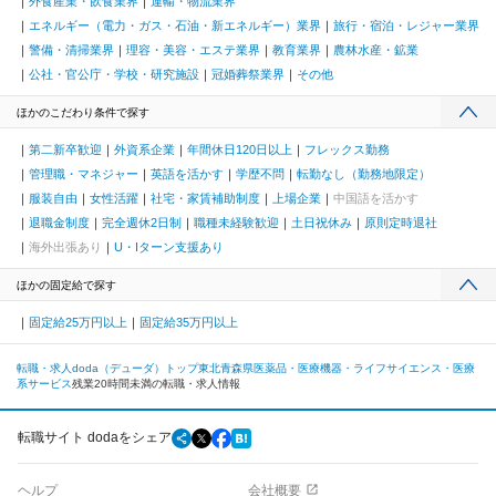
外食産業・飲食業界
運輸・物流業界
エネルギー（電力・ガス・石油・新エネルギー）業界
旅行・宿泊・レジャー業界
警備・清掃業界
理容・美容・エステ業界
教育業界
農林水産・鉱業
公社・官公庁・学校・研究施設
冠婚葬祭業界
その他
ほかのこだわり条件で探す
第二新卒歓迎
外資系企業
年間休日120日以上
フレックス勤務
管理職・マネジャー
英語を活かす
学歴不問
転勤なし（勤務地限定）
服装自由
女性活躍
社宅・家賃補助制度
上場企業
中国語を活かす
退職金制度
完全週休2日制
職種未経験歓迎
土日祝休み
原則定時退社
海外出張あり
U・Iターン支援あり
ほかの固定給で探す
固定給25万円以上
固定給35万円以上
転職・求人doda（デューダ）トップ
東北
青森県
医薬品・医療機器・ライフサイエンス・医療
系サービス
残業20時間未満の転職・求人情報
転職サイト dodaをシェア
ヘルプ
会社概要