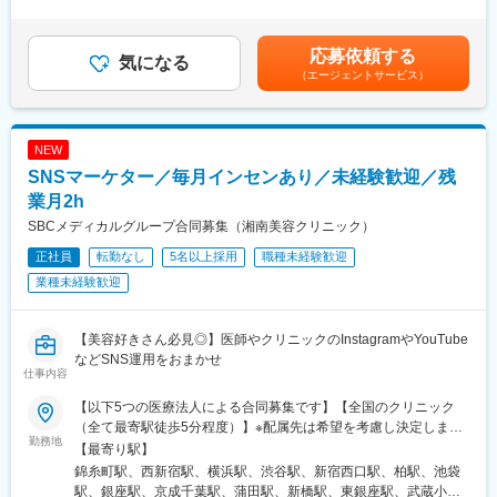
与／年2回（7月、12月） ※昨年度実績※住居から職場まで2時間以
◆2017年に設立し、青森県内で2店舗展開の地元企業です。
・営業とは別にいるため、本ポジションでは、1人で病院へ訪問
上かかり、引越しの場合は引っ越し費用を会社負担いたします。
◆年間休日は120日あり、お休みもしっかりとれる環境です。
し、看護師や臨床検査技師の方と信頼関係を構築することがミッ
礼金が15万（単身）、25万（家族帯同）、仲介手数料家賃1ヶ月
◆近隣医療機関とも連携が取れており、定期的な勉強会の開催も
応募依頼する
ションです。
気になる
分も会社負担となります。尚、社宅適用となった場合は、適用が
行っています。
（エージェントサービス）
・担当施設は20～25施設程（1日に3～5件程度訪問）
異なります。賃金はあくまでも目安の金額であり、選考を通じて
◆研修制度が充実しており、社内研修（医薬品説明会、接遇、マ
・営業要素やノルマはありません。売上目標などは無く、訪問数
上下する可能性があります。月給(月額)は固定手当を含めた表記で
ナー講習会）、社外研修（地域薬剤師会勉強会の参加）学会の参
など行動目標に対する評価となります。
す。
加、各種資格取得の支援することでキャリアアップをお手伝い致
します。
NEW
＜1日の流れ ※訪問には社用車を使用＞
◆在宅医療の取り組みも積極的に行っており、往診同行の対応も
SNSマーケター／毎月インセンあり／未経験歓迎／残
◎出社 ※直行の場合もあり
しています。
◎メールチェック等
業月2h
～地域医療への貢献、しっかり学びたいという方にはお勧めで
◎取引ある医療機関を訪問
SBCメディカルグループ合同募集（湘南美容クリニック）
す！～
◎退社 ※訪問先から直帰も可能
正社員
転勤なし
5名以上採用
職種未経験歓迎
★訪問施設や訪問件数などは、自分でスケジュールを決めること
ができます
業種未経験歓迎
＜担当する製品＞
担当いただく製品は自己血糖測定器のみのため、短期間で業務に
【美容好きさん必見◎】医師やクリニックのInstagramやYouTube
慣れていただけます。
などSNS運用をおまかせ
仕事内容
商材がシンプルな分、提案内容に集中でき、未経験の方でもスタ
ートしやすい環境です。
【以下5つの医療法人による合同募集です】【全国のクリニック
（全て最寄駅徒歩5分程度）】※配属先は希望を考慮し決定します
■働き方：
勤務地
※転居を伴う転勤はありません／U・Iターン歓迎※希望する法人に
【最寄り駅】
・残業ほぼ無し（月0～5h程度）
応募することが可能です＜医療法人 湘美会＞上野、新宿、横浜、
錦糸町駅、西新宿駅、横浜駅、渋谷駅、新宿西口駅、柏駅、池袋
└家事や育児などのプライベートと仕事を両立しやすい働き方で
柏、池袋＜医療法人社団 孝和会＞表参道、上野、品川、渋谷、蒲
駅、銀座駅、京成千葉駅、蒲田駅、新橋駅、東銀座駅、武蔵小杉