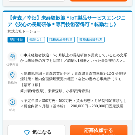
・入社直後～2週間 ： OJT形式で、薬の種類や成分など基礎知識
を身につけます。
変更の範囲：会社の定める業務
・入社2週間～1カ月 ： 先輩社員に同行し、仕事の流れを学びま
す。「会話のコツ」や「商品のご案内方法」といった実践的なス
【青森／幸畑】未経験歓迎＊IoT製品サービスエンジニ
キルを習得します。
ア《安心の長期研修＊専門技術習得可＊転勤なし》
・入社1カ月以降 ： 慣れてきたら独り立ち。既存のお客様をメイ
株式会社トーショー
ンに訪問します。
契約社員
転勤なし
職種未経験歓迎
業種未経験歓迎
＜専門資格を取得できる＞
・入社後は、医薬品販売の専門知識を身につけるために、登録販
売者資格を取得していただきます。社内の合格率は90％となって
◇◆未経験者歓迎！6ヶ月以上の長期研修を用意しているため文系
おり、研修を含めて会社が全面的にサポートします。
かつ未経験の方でも活躍！／調剤IoT機器といった最新技術のメン
仕事内容
・資格取得後は、資格手当として給与にも反映されます。
テナンスが可能！／原則転勤は無いため特定エリアで就業された
い方も歓迎！社会貢献性の高い仕事◆◇
＜勤務地詳細＞青森営業所住所：青森県青森市幸畑3-12-3 受動喫
変更の範囲：会社の定める業務
煙対策：屋内全面禁煙変更の範囲：会社の定める事業所（リモー
【はじめに】
勤務地
トワーク含む）
【最寄り駅】
当ポジションはフィールドエンジニアと言われる、自社製品を購
筒井駅(青森県)、東青森駅、小柳駅(青森県)
入されたお客様先へ出向き、機械やシステムのメンテナンスを行
う技術職となります。
＜予定年収＞350万円～500万円＜賃金形態＞月給制補足事項なし
メンテナンススキルの市場価値は上昇の一途を辿っており、同社
＜賃金内訳＞月額（基本給）：200,000円～280,000円固定残業手
で得られるスキルも例外ではありません。完全未経験から市場価
給与
当/月：40,000円～70,000円（固定残業時間33時間0分/月）超過し
値を高める事ができる貴重な求人となります。
た時間外労働の残業手当は追加支給＜月給＞240,000円～350,000
円（一律手当を含む）＜昇給有無＞有＜残業手当＞有＜給与補足
【業務内容】
＞※給与詳細は、年齢・スキルを考慮し決定します。■昇給：年1
応募依頼する
同社のフィールドエンジニアとして主力製品である「全自動調剤
気になる
回■賞与：年2回年収420万円／30歳 経験5年年収500万円／32歳