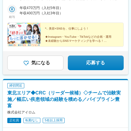
す。子育て中の社員が多数活躍しています！
田、立川、武蔵小杉、横浜、千葉、青森＜医療法人社団 菜寿会＞
駅、立川南駅、豊洲駅、恵比寿駅、新豊橋駅、北千住駅、新百合
・土日祝休み／年間休日122日（GW、夏期休暇、年末年始休暇あ
新宿、銀座、赤羽、二子玉川、新橋、横浜、宇都宮＜医療法人社
年収470万円（入社5年目）
ケ丘駅、銀座一丁目駅、青葉台駅、新浦安駅、青森駅、東宿郷
り）
団 愛恵会＞秋葉原、錦糸町、恵比寿、豊洲、足立、川崎、豊橋＜
年収400万円（入社3年目）
駅、表参道駅、上野広小路駅、品川駅、新宿三丁目駅、秋葉原
・転勤なし
給与
医療法人社団 リッツ美容外科＞千葉
駅、赤羽駅、二子玉川駅、都庁前駅、神奈川駅、神泉駅、西武新
宿駅、東池袋駅、千葉駅、京急蒲田駅、新高島駅、内幸町駅、向
■入社後のフォロー体制：
*:. 美容×SNSを、仕事にしよう！
河原駅、立川駅、新豊洲駅、代官山駅、豊橋駅、有楽町駅、新宿
・約10日間の導入研修に加え、現場OJTを通して、基本的な医療
駅(東京メトロ)、宇都宮駅東口駅、明治神宮前駅、上野御徒町駅、
の知識など業務に必要な基礎を身につけていただきます。
★Instagram・YouTube・TikTokなどの企画・運用
新宿駅、末広町駅(東京都)、赤羽岩淵駅、二子新地駅、反町駅、都
★未経験からSNSマーケティングを学べる！
・その後、OJTにて、営業担当や先輩社員と一緒に訪問しなが
★月給27万円～｜毎月インセンティブ支給｜賞与年2回
電雑司ケ谷駅、新千葉駅、高島町駅、汐留駅、立川北駅、駅前
ら、業務に慣れていただきます。
駅、京橋駅(東京都)、宇都宮駅、御徒町駅、淡路町駅
★分からないことがあれば、周りの社員にいつでも相談できる環
境が整っていますので、安心して業務をスタートできます。
気になる
応募する
■キャリアパス：
・有期契約（契約期間の定めあり・最長5年）です。契約更新は、
業務量および勤務成績等により判断します。
・営業職として正社員登用を目指す（登用試験あり）ケースや、
締切間近
有期契約5年満了後に業務委託契約でアソシエイト職を続けるキャ
東北エリア◆CRC（リーダー候補）◇チームで治験実
リアパスを用意しております。
施／幅広い疾患領域の経験を積める／パイプライン豊
富
変更の範囲：会社の定める業務
株式会社アイロム
正社員
転勤なし
5名以上採用