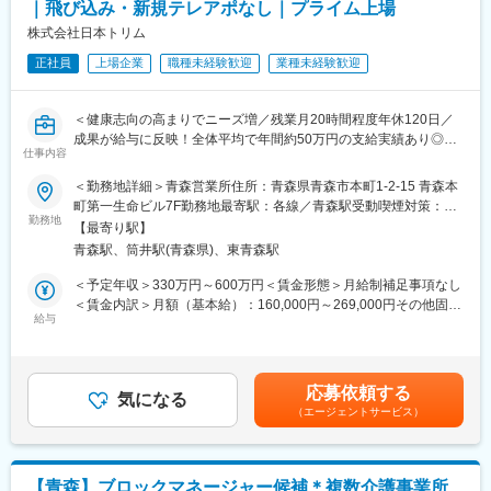
上場企業ならではの厳格な管理体制のもとで、企業の「血液」と
｜飛び込み・新規テレアポなし｜プライム上場
も言える資金の流れを冷静に取り扱い、会社の成長を支えるやり
株式会社日本トリム
がいのあるポジションです。
正社員
上場企業
職種未経験歓迎
業種未経験歓迎
■就業環境について：
月間15時間以内と安定した就業環境です。
＜健康志向の高まりでニーズ増／残業月20時間程度年休120日／
成果が給与に反映！全体平均で年間約50万円の支給実績あり◎＞
■当社について：
仕事内容
当社は「信頼される商品供給能力」「専門性の高い情報提供力」
【仕事の内容】
「付加価値の高いサービスの提供」を企業の強みとしておりま
＜勤務地詳細＞青森営業所住所：青森県青森市本町1-2-15 青森本
当社は、東証プライム上場の電解水素水整水器メーカーです。
す。まず、信頼される商品供給能力についてですが、各事業所に
町第一生命ビル7F勤務地最寄駅：各線／青森駅受動喫煙対策：屋
今回募集するのは、法人企業の従業員様向けに製品説明会・体験
勤務地
特殊倉庫（温度管理できる危険物倉庫）を含めた倉庫を保有し、
内全面禁煙変更の範囲：会社の定める事業所
【最寄り駅】
会を行う営業職です。
お客様からの緊急なご注文にも迅速に対応できる安定的な供給体
青森駅、筒井駅(青森県)、東青森駅
新規飛び込みや無作為なテレアポではなく、代理店からの紹介先
制を構築しております。専門性の高い情報提供力については、仕
やお問い合わせのあった法人様が中心です。
入先と強固なパートナーシップを結び、情報を共有化すること
＜予定年収＞330万円～600万円＜賃金形態＞月給制補足事項なし
入社後は専任トレーナーがつき、商品知識・説明トーク・商談の
で、お客様が必要としている商品情報をタイムリーに提供できる
＜賃金内訳＞月額（基本給）：160,000円～269,000円その他固定
進め方を同行しながら学べます。
給与
体制を整えております。また、展示会・学会・説明会・産学官連
手当/月：20,000円固定残業手当/月：52,000円～131,000円（固定
これまでのご経験を活かし、安定した上場企業で成果に応じた収
携セミナーなどへ積極的に参加し、ここから収集した鮮度の良い
残業時間40時間0分/月）超過した時間外労働の残業手当は追加支
入アップを目指せる環境です。
情報を配信しております。付加価値の高いサービスの提供につい
給＜月給＞232,000円～420,000円（一律手当を含む）＜昇給有無
ては、コスト面や短納期での供給に関してはもちろん、お客様が
＞有＜残業手当＞有＜給与補足＞■固定給に加え、販売実績に応じ
応募依頼する
【求人ポイント◎】
気になる
お困りの問題に対する解決策をご提示するなど、お客様目線での
たインセンティブ制度があります。■昇給年１回■賞与：年2回（7
（エージェントサービス）
■未経験の方も歓迎です。異業種・営業未経験から入社された方も
「提案型営業」を展開しております。
月・12月）基本給の3ヶ月分程度を想定賃金はあくまでも目安の
多数活躍中です。※入社直後からトレーナーが1名つきます。商品
金額であり、選考を通じて上下する可能性があります。月給(月額)
説明のトーク練習や営業同行を行います。
変更の範囲：会社の定める業務
は固定手当を含めた表記です。
■成績等に応じて若くしてのキャリアアップが可能です。(30代で
【青森】ブロックマネージャー候補＊複数介護事業所