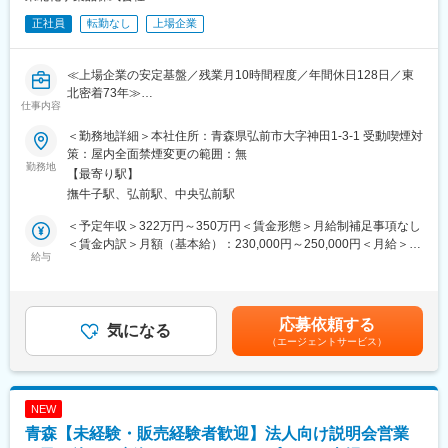
正社員
転勤なし
上場企業
≪上場企業の安定基盤／残業月10時間程度／年間休日128日／東
北密着73年≫
仕事内容
東証スタンダード上場企業である当社の関るグループにて、経理
業務全般をお任せします。
＜勤務地詳細＞本社住所：青森県弘前市大字神田1-3-1 受動喫煙対
具体的には以下の業務を担当していただきます。
策：屋内全面禁煙変更の範囲：無
勤務地
【最寄り駅】
■この求人のオススメポイント：
撫牛子駅、弘前駅、中央弘前駅
・月残業15時間程度と休日128日で無理なく長期的に働ける環境
・上場企業ならではの安定性と将来性の中で腰を据えてキャリア
＜予定年収＞322万円～350万円＜賃金形態＞月給制補足事項なし
形成
＜賃金内訳＞月額（基本給）：230,000円～250,000円＜月給＞
給与
230,000円～250,000円＜昇給有無＞有＜残業手当＞有＜給与補足
■職務内容：
＞※上記の年収帯は、賞与が満額支給の場合の金額となりますが、
・伝票の起票およびチェック、日次の現金・預金管理
入社1年目は賞与満額ではございません。■昇給：年1回（4月）■
・売掛金・買掛金の管理、在庫管理
賞与：年2回（6月・12月）■期末手当：年1回（9月）・・・業績
応募依頼する
・経費精算の処理
気になる
好調時に限る賃金はあくまでも目安の金額であり、選考を通じて
（エージェントサービス）
・月次・四半期・年次決算の補助業務および会社法計算書類の作
上下する可能性があります。月給(月額)は固定手当を含めた表記で
成
す。
・有価証券報告書などの開示書類作成、監査法人対応
・システムへの入力や帳票の出力
NEW
経営層向けの報告書作成も重要な役割であり、正確かつスピーデ
青森【未経験・販売経験者歓迎】法人向け説明会営業
ィーな対応が求められます。