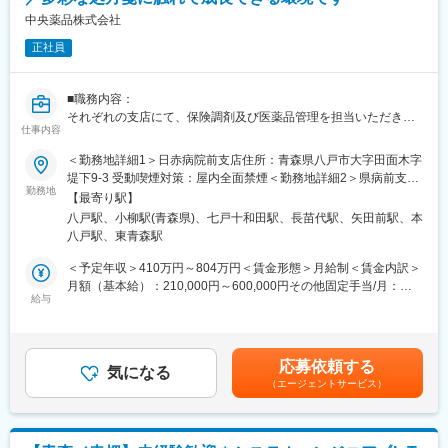
ます。
※総合職での採用となりますので、入社後に管理部門内での異動の
中央薬品株式会社
可能性がございます。
正社員
■経営に近い立場で価値を発揮できる総務
総務は会社全体を俯瞰できるポジションです。現職で裁量や成長
■職務内容：
実感に物足りなさを感じている方にとって、経験を活かしながら
それぞれの支店にて、保険調剤及び医薬品管理を担当いただきま
一段高い視座を得られる環境です。
仕事内容
す。
・調剤業務
＜勤務地詳細1＞日赤病院前支店住所：青森県八戸市大字田面木字
■働きやすさと安定を両立できる環境
・在庫管理
堤下9-3 受動喫煙対策：屋内全面禁煙＜勤務地詳細2＞県病前支店
業務量が適切に管理されており、管理部門にありがちな長時間労
・医薬品発注 等
勤務地
住所：青森県青森市東造道二丁目6-28 受動喫煙対策：屋内全面禁
働はありません。仕事と私生活の両立を重視したい方に最適で
【最寄り駅】
煙＜勤務地詳細3＞十和田市立中央病院前支店住所：青森県十和田
す。
八戸駅、小柳駅(青森県)、七戸十和田駅、長苗代駅、矢田前駅、本
■当社の特徴/魅力：
市西十二番町11-17 受動喫煙対策：屋内全面禁煙変更の範囲：会
八戸駅、東青森駅
当社は創業以来、「信頼されるかかりつけ薬局」として、専門性
社の定める事業所
■当社について：
の高い個人病院、総合病院の門前薬局を広く店舗展開していま
＜予定年収＞410万円～804万円＜賃金形態＞月給制＜賃金内訳＞
当社は1953年創業、東証スタンダード上場の医理化学専門商社で
す。多彩な処方箋の取扱により効率的・実践的なスキルアップを
月額（基本給）：210,000円～600,000円その他固定手当/月：
す。医療、研究、製造、食品、農業など複数分野に顧客を持ち、
することができる環境です。
給与
70,000円＜月給＞280,000円～670,000円＜昇給有無＞有＜残業手
市場変動の影響を受けにくい事業構造が強みです。地域密着の営
過去の処方箋や独自テキストを教材にした研修や、患者様からの
当＞有＜給与補足＞■昇給：1月あたり5,000円～10,000円（過去
業網と専門性の高い提案力により取引先との信頼関係を築き、安
アンケート共有にてホスピタリティ精神の育成にも尽力していま
実績）■賞与：年2回※計1.50～3ヶ月分、勤続2年目以降は3.5～
定成長を継続しています。今後も社会インフラを支える存在とし
す。先見的知識の蓄積により、少ない症例や不測の事態への対応
5.8ヶ月（過去実績）■その他定額手当詳細：・薬歴薬剤管理手
て成長が期待できる企業です。
応募依頼する
力を身に着けることができ、薬剤師として成長できる環境があり
気になる
当…35,000円・薬剤師手当…35,000円賃金はあくまでも目安の金
（エージェントサービス）
ます。
額であり、選考を通じて上下する可能性があります。月給(月額)は
変更の範囲：会社の定める業務
固定手当を含めた表記です。
■勤務時間補足：
1ヶ月単位の変形労働時間制です。月2回の土曜出勤の際は他支店