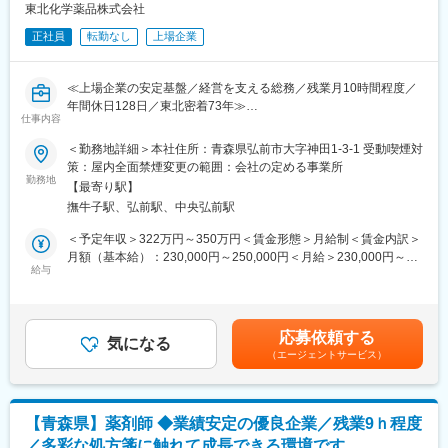
場づくりを進めていく実感を得られるポジションであり、将来的
東北化学薬品株式会社
また、女性活躍推進「えるぼし認定3つ星」を取得しており、時短
には管理部門の中核人材としての成長も期待しています。
勤務制度対象者の拡大や育児・介護等の家庭事情で退職された社
正社員
転勤なし
上場企業
※総合職での採用となりますので、入社後に管理部門内での異動の
員が、再び当社で活躍できるジョブ・リターン制度の導入等、女
可能性がございます。
性が活躍できる環境整備に積極的に取り組んでいます。
≪上場企業の安定基盤／経営を支える総務／残業月10時間程度／
■裁量と成長を実感できる人事ポジション：
年間休日128日／東北密着73年≫
採用・労務・教育と幅広い領域を経験でき、部分的な担当に留ま
仕事内容
■この求人のオススメポイント：
らない点が特長です。これまでの経験を活かしつつ、より上流で
・規程整備や株主総会対応まで担い会社運営の中枢を支えるやり
＜勤務地詳細＞本社住所：青森県弘前市大字神田1-3-1 受動喫煙対
会社全体に影響を与える仕事に挑戦したい方に最適です。
がい
策：屋内全面禁煙変更の範囲：会社の定める事業所
・月残業10時間程度と休日128日で無理なく長期的に働ける環境
勤務地
■安定した基盤と働きやすさの両立：
【最寄り駅】
・上場企業ならではの安定性と将来性の中で腰を据えてキャリア
上場企業としての安定した経営基盤に加え、過度な残業を抑えた
撫牛子駅、弘前駅、中央弘前駅
形成
運営体制が整っています。腰を据えて長く働きたい方にとって、
＜予定年収＞322万円～350万円＜賃金形態＞月給制＜賃金内訳＞
将来設計を描きやすい環境です。
医理化学分野の専門商社として東北一円に事業を展開する当社に
月額（基本給）：230,000円～250,000円＜月給＞230,000円～
て、管理系総合職として総務業務全般をお任せいたします。
給与
250,000円＜昇給有無＞有＜残業手当＞有＜給与補足＞※上記の年
■当社について：
■職務内容：
収帯は、賞与が満額支給の場合の金額となりますが、入社1年目は
当社は創業から70年以上にわたり、東北エリアを中心に医療機関
・各種社内規程の制定および改廃業務
賞与満額ではございません。■昇給：年1回（4月）■賞与：年2回
や研究機関、製造業を支えてきた専門商社です。景気変動の影響
・契約書類の管理およびチェック
（6月・12月）■期末手当：年1回（9月）・・・業績好調時に限る
を受けにくい分野を主軸とし、顧客との長期的な信頼関係を強み
応募依頼する
・社内設備や備品、社用車の管理
気になる
賃金はあくまでも目安の金額であり、選考を通じて上下する可能
としています。地域密着型の営業体制と上場企業としてのガバナ
（エージェントサービス）
・株主総会資料の作成および株主対応
性があります。月給(月額)は固定手当を含めた表記です。
ンスを両立し、今後も安定需要を背景に堅実な成長が見込まれて
・社内行事や会議の企画運営、来客対応
います。管理部門の強化は将来への重要な投資であり、その中核
日常業務だけでなく制度や仕組みづくりにも関われるため、言わ
を担える存在を求めています。
れた仕事をこなすだけではない総務の本来の面白さを実感できま
【青森県】薬剤師 ◆業績安定の優良企業／残業9ｈ程度
す。将来的には管理グループ内での業務領域拡大も想定されてい
変更の範囲：会社の定める業務
／多彩な処方箋に触れて成長できる環境です