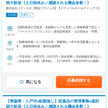
師大歓迎《土日祝休み／感謝される機会多数！》
【その他補足情報】
務）
・長期間の研修を用意しているため職種未経験＆技術的な知識が
株式会社メディセオ【東証プライムG】【メディパルホールディングス】
・サービスリーダー（入社3カ月～※研修期間）
全く無い方でも立ち上りが可能となっております。
・サービス提供責任者（入社半年／年収420～650万円）
正社員
転勤なし
・正社員登用は前提の採用です。就業態度に問題がなければ原則
・サービスマネージャー（入社1年／年収560～700万円）
登用となり、業界トップクラスシェアを誇る優良企業の正社員と
・エリアマネージャー（入社1年～／年収700～800万円）
して安定就業が可能です。（登用率98%、試験やノルマなし）
・ブロックマネージャー（年収800～900万円）
【調剤薬局の方歓迎・未経験からでも充実した研修制度で安心！
・業界トップクラスのIoT製品や医療システムに触れる事が可能で
・ゼネラルマネージャー（年収900～1200万円）
／ワークライフバランス◎（原則定時退社・土日祝休み・年間休
す。また、販売スキルだけでなく薬局運営コンサルティングのス
仕事内容
日125日）／東証プライムメディパルHD】
キルも習得可能なため市場価値向上が可能です。
変更の範囲：会社の定める業務
＜勤務地詳細＞むつ支店住所：青森県むつ市の支店配属となりま
■職務内容
す。 受動喫煙対策：屋内全面禁煙
【ポジションの魅力】
配属先の営業所にて、管理薬剤師として営業所全体を事務的・学
勤務地
・同社の製品やシステムが、24時間止めてはならない医療現場の
術的な立場からサポートして頂きます。未経験の方もOJTなどを
安心安全や、医療従事者の負担軽減に大きく貢献しています。
＜予定年収＞400万円～510万円＜賃金形態＞月給制補足事項なし
通して手厚くフォローしますのでご安心ください！
・調剤というニッチな分野で、業界トップクラスのシェアを誇る
＜賃金内訳＞月額（基本給）：217,900円～300,600円その他固定
製品が多数あります。寡占市場だからこそ、競合製品を使ってい
給与
手当/月：30,500円～36,000円＜月給＞248,400円～336,600円＜
■具体的な業務内容
る顧客からいかにシェアを獲得するか、試行錯誤する面白さがあ
昇給有無＞有＜残業手当＞有＜給与補足＞※給与詳細は経験・能力
・販売活動を適正に行うための管理業務／事務
ります。
等を考慮の上、当社規定により決定します。■昇給：年1回■賞
・事業所内にある医薬品の品質管理
・同社の営業に決まったマニュアルはなく、自分なりの創意工夫
与：年2回賃金はあくまでも目安の金額であり、選考を通じて上下
・取引先へのDI問合せ対応（製造販売後の安全管理業務）
応募依頼する
が重要です。また個人だけでなく拠点単位での表彰制度もありチ
気になる
する可能性があります。月給(月額)は固定手当を含めた表記です。
・営業担当者（MS）への薬事研修 等
（エージェントサービス）
ーム一丸で取り組む環境も魅力です。
■働き方
【同社について】
残業は月平均2時間程と、ほとんど定時で終業することが可能で
当社は売上高256億円、全国77拠点、従業員数570名規模を誇る調
【青森県・八戸市※転勤無し】医薬品の管理事務※薬剤
す。
剤機器メーカーです。1971年創業と半世紀以上歴史をもち、特に
時短勤務も可能な環境のため、ママさんの活躍事例もございます
師大歓迎《土日祝休み／感謝される機会多数！》
1980年代から他社に先駆けてスウェーデンなどヨーロッパに販売