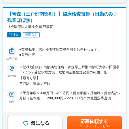
・配置薬や健康食品の期限管理
成や売り上げに対して支払われます。賃金はあくまでも目安の金
・使った分の配置薬を補充
額であり、選考を通じて上下する可能性があります。月給(月額)は
・使用したお薬代金の集金
固定手当を含めた表記です。
【青森（三戸郡南部町）】臨床検査技師（日勤のみ／
・健康相談、新商品・サービスのご提案 など
残業ほぼ無）
※一部、新たに配置薬を置いていただくお客様への訪問がありま
社会医療法人博進会 南部病院
す。
正社員
転勤なし
└配置薬は無料でおけるので、お客様も抵抗なく置いてくれる製
品です。
■業務概要：臨床検査技師業務全般をお任せします。
■キャリアパス／評価体制
■業務内容：
（1）キャリアパス
仕事内容
・入院・外来の血液、尿検査業務
・社員 → 主任 → 所長 → 課長 → 部長と着実にステップアップが
・心電図ホルター心電図の検査
＜勤務地詳細＞南部病院住所：青森県三戸郡南部町大字沖田面字
可能です。
・採血やエコー検査等できれば尚可。
千刈52-2 受動喫煙対策：敷地内全面禁煙変更の範囲：無
・昇給1回／最短3年で営業所所長になった実績あり
■組織体制について：現在、臨床検査技師は2名体制で業務を行っ
勤務地
・年功序列ではなく、実績と姿勢を見て判断
【最寄り駅】
ており、適宜外注も活用しながら業務を行っています。今回は体
努力やプロセスもしっかり評価される制度があります。
三戸駅、諏訪ノ平駅
制強化で臨床検査技師としての実務を行っていただける方の募集
を行っています。残業はほぼ無く、安定した環境での勤務が可能
＜予定年収＞330万円～400万円＜賃金形態＞月給制＜賃金内訳＞
（2）半期ごとの評価で、頑張りが収入に反映
です。
月額（基本給）：200,000円～228,000円その他固定手当/月：
・評価は半年ごとに実施
■当院について：当院は令和5年11月で創立50周年を迎える病院で
給与
20,000円＜月給＞220,000円～248,000円＜昇給有無＞有＜残業手
・個人成績をもとに、業績連動給として毎月の給与に上乗せ
南部町の地域医療を支え続ける病院です。内科、外科、整形外
当＞有＜給与補足＞■賞与：年3回・前年度実績：計4.30ヵ月分■
最初は思うように数字が出なくても、続けていく中で評価が積み
科、眼科、麻酔科、リハビリテーション科の診療科があリ、入院
昇給あり・前年度実績：1月あたり5,000円～7,000円賃金はあく
上がる仕組みになっています。
ベット数は60床あります。基本的には診療時間内での対応が中心
までも目安の金額であり、選考を通じて上下する可能性がありま
応募依頼する
となり、各種検査や手術なども予定された日取りでの対応が中心
気になる
す。月給(月額)は固定手当を含めた表記です。
■研修制度：
（エージェントサービス）
になります。