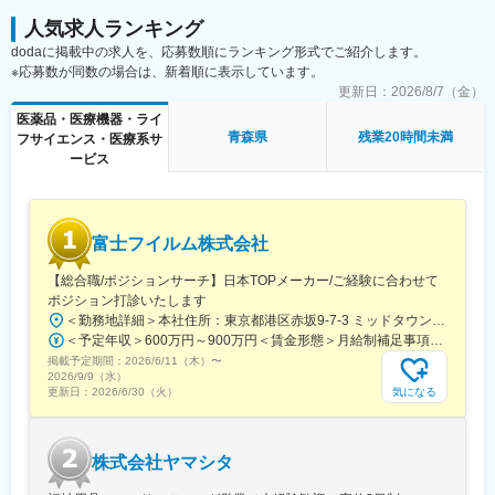
人気求人ランキング
■業務の魅力
dodaに掲載中の求人を、応募数順にランキング形式でご紹介します。
競合製品との差別化や新製品上市により、提案の幅が広がる環境
※応募数が同数の場合は、新着順に表示しています。
です。
更新日：
2026/8/7（金）
予定オペ中心で働きやすく、専門性を深めながら医療現場に貢献
できます。
医薬品・医療機器・ライ
青森県
残業20時間未満
フサイエンス・医療系サ
■担当エリア
ービス
東北エリアの担当、メインは宮城県を想定。
一部福島県、山形県、秋田県、青森県、岩手県（出張ベースでで
北海道）近隣エリアも担当いただきます。営業車は1人1台貸与さ
れます。
富士フイルム株式会社
■部署構成
【総合職/ポジションサーチ】日本TOPメーカー/ご経験に合わせて
東日本エリアマネージャー：１名
ポジション打診いたします
東日本エリアメンバー：５名
＜勤務地詳細＞本社住所：東京都港区赤坂9-7-3 ミッドタウン・ウェスト勤務地最寄駅：東京メトロ日比谷線／都営大江戸線／六本木駅受動喫煙対策：敷地内全面禁煙変更の範囲：会社の定める事業所（リモートワーク含む）
＜予定年収＞600万円～900万円＜賃金形態＞月給制補足事項なし＜賃金内訳＞月額（基本給）：300,000円～500,000円＜月給＞300,000円～500,000円＜昇給有無＞有＜残業手当＞有賃金はあくまでも目安の金額であり、選考を通じて上下する可能性があります。月給(月額)は固定手当を含めた表記です。
■企業の魅力
掲載予定期間：
2026/6/11（木）
〜
新規事業の拡大期に携わり、戦略構築から現場対応まで幅広い経
2026/9/9（水）
気になる
更新日：
2026/6/30（火）
験を積めます。
また、WLBを重視する社長方針があり、裁量が大きく新しいこと
に挑戦できる環境です。多様な背景を持つ中途入社の方が活躍し
ており、入社後も馴染みやすい雰囲気です。
株式会社ヤマシタ
■当社について