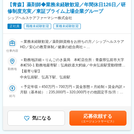
ます。
【青森】薬剤師◆業務未経験歓迎／年間休日126日／研
修制度充実／東証プライム上場企業グループ
【ポジションの魅力】
・長期間の研修を用意しているため職種未経験＆技術的な知識が
シップヘルスケアファーマシー株式会社
全く無い方でも立ち上りが可能となっております。
正社員
職種未経験歓迎
業種未経験歓迎
・業界トップクラスの調剤システムやIoT製品を扱っており、業務
を通して最新の技術に触れることが可能です。
・正社員登用は前提の採用です。就業態度に問題がなければ原則
～業務未経験歓迎／薬剤師資格をお持ちの方／シップヘルスケア
登用となり、業界トップクラスシェアを誇る優良企業の正社員と
HD／安心の教育体制／健康の総合商社～
して安定就業が可能です。（登用率98%、試験ノルマなし）
仕事内容
■仕事内容：
＜勤務地詳細＞りんごのき薬局 本町店住所：青森県弘前市大字
【同社の魅力】
処方監査、調剤、服薬支援、薬歴管理、在宅業務、OTC販売など
本町50-1 勤務地最寄駅：弘南鉄道大鰐線／中央弘前駅受動喫煙対
◆医療業界に貢献：
勤務地
策：屋内全面禁煙変更の範囲：会社の定める事業所
最新のIoT技術に注力しており、これまで人の手でアナログに行わ
【最寄り駅】
■診療科目：
れていた薬剤管理を、全自動で管理、調整、計測、分包まで対応
中央弘前駅、弘高下駅、弘前駅
一般内科／消化器内科／循環器内科／呼吸器内科／神経内科／脳
可能にしました。当社の製品やシステムが、24時間止めてはなら
神経外科／整形外科／精神科・心療内科／眼科／耳鼻咽喉科／皮
＜予定年収＞450万円～700万円＜賃金形態＞月給制＜賃金内訳＞
ない医療現場の安心安全や、医療従事者の負担軽減に大きく貢献
膚科／泌尿器科／小児科
月額（基本給）：235,000円～320,000円その他固定手当/月：
しています。
給与
65,000円＜月給＞300,000円～385,000円＜昇給有無＞有＜残業手
◆高いシェアを持つ製品：
■サービス形態：
当＞有＜給与補足＞■給与内訳：・基本給：235,000円～・薬剤師
調剤というニッチな分野で、業界トップクラスのシェアを誇る製
調剤薬局／在宅サービス
手当：65,000円給与は前職・経験考慮し決定します。■昇給：年1
品が多数あります。寡占市場だからこそ、競合製品を使っている
回（6月）■賞与：年2回（7月／12月）■決算賞与あり（業績によ
顧客からいかにシェアを獲得するか試行錯誤する面白さがありま
応募依頼する
■当社について：
気になる
り3月に支給）■研修認定薬剤師手当：5,000円賃金はあくまでも
す。
（エージェントサービス）
保険薬局だけでなく、有料老人ホームや訪問看護ステーションな
目安の金額であり、選考を通じて上下する可能性があります。月
どを運営する、医療・介護・福祉の3本のビジネスの柱を持つ「健
給(月額)は固定手当を含めた表記です。
変更の範囲：会社の定める業務
康の総合商社」です。東証プライム上場のシップヘルスケアホー