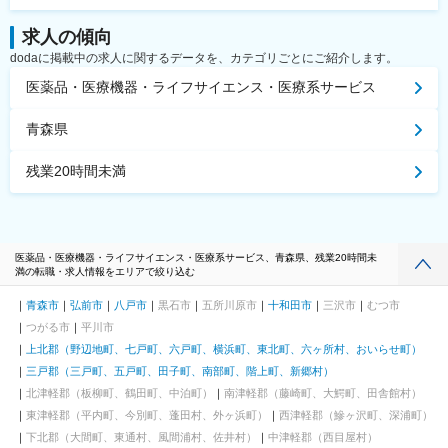
求人の傾向
dodaに掲載中の求人に関するデータを、カテゴリごとにご紹介します。
医薬品・医療機器・ライフサイエンス・医療系サービス
青森県
残業20時間未満
医薬品・医療機器・ライフサイエンス・医療系サービス、青森県、残業20時間未
満の転職・求人情報をエリアで絞り込む
青森市
弘前市
八戸市
黒石市
五所川原市
十和田市
三沢市
むつ市
つがる市
平川市
上北郡（野辺地町、七戸町、六戸町、横浜町、東北町、六ヶ所村、おいらせ町）
三戸郡（三戸町、五戸町、田子町、南部町、階上町、新郷村）
北津軽郡（板柳町、鶴田町、中泊町）
南津軽郡（藤崎町、大鰐町、田舎館村）
東津軽郡（平内町、今別町、蓬田村、外ヶ浜町）
西津軽郡（鰺ヶ沢町、深浦町）
下北郡（大間町、東通村、風間浦村、佐井村）
中津軽郡（西目屋村）