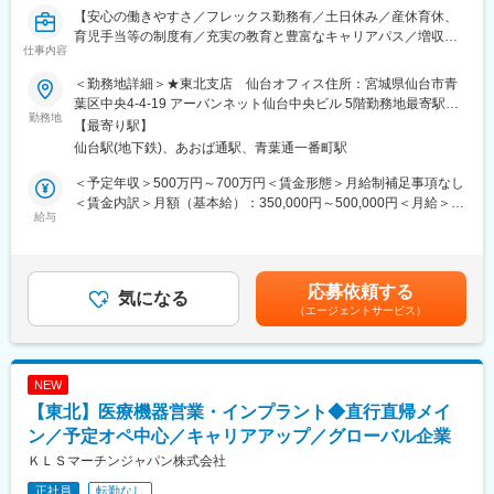
【安心の働きやすさ／フレックス勤務有／土日休み／産休育休、
育児手当等の制度有／充実の教育と豊富なキャリアパス／増収増
仕事内容
益中】
＜勤務地詳細＞★東北支店 仙台オフィス住所：宮城県仙台市青
■職務概要：
葉区中央4-4-19 アーバンネット仙台中央ビル 5階勤務地最寄駅：
業界内でトップクラスの実績を誇る同社のCRC（治験コーディネ
勤務地
仙台駅受動喫煙対策：屋内全面禁煙変更の範囲：無
【最寄り駅】
ーター）として下記業務を行っていただきます。
仙台駅(地下鉄)、あおば通駅、青葉通一番町駅
・患者への試験の説明
・治験のスケジュール管理
＜予定年収＞500万円～700万円＜賃金形態＞月給制補足事項なし
・各種データの収集、管理など
＜賃金内訳＞月額（基本給）：350,000円～500,000円＜月給＞
給与
350,000円～500,000円＜昇給有無＞有＜残業手当＞有＜給与補足
※将来的にはリーダーとして組織をまとめていただきたいと考えて
＞※能力・経験に応じて決定致します。■賞与：年2回（夏7月・冬
おります。
12月）賃金はあくまでも目安の金額であり、選考を通じて上下す
る可能性があります。月給(月額)は固定手当を含めた表記です。
応募依頼する
■治験はチームで実施：
気になる
（エージェントサービス）
アイロムの治験は複数のチームメンバーで実施していきます。
チームで助け合いながら行いますので困ったことや突発的なこと
が起こった際にもメンバー同士でフォローしあえるので安心で
す。
NEW
【東北】医療機器営業・インプラント◆直行直帰メイ
■スキルアップにも最適（豊富なパイプライン）：
チームで複数の治験を実施していきますので、幅広い疾患領域を
ン／予定オペ中心／キャリアアップ／グローバル企業
担当することができます。
ＫＬＳマーチンジャパン株式会社
オンコロジーはもちろん、希少疾患など幅広い領域を受託してお
正社員
転勤なし
ります。