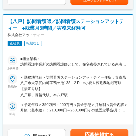
（エージェントサービス）
分包機」や「リアルタイム薬品管理装置」といった調剤IoT機器の
経験7年賃金はあくまでも目安の金額であり、選考を通じて上下す
メンテナンスを行います。
る可能性があります。月給(月額)は固定手当を含めた表記です。
【業務詳細】
【八戸】訪問看護師／訪問看護ステーションアットテ
（1）メンテナンス契約を締結していただいているお客様に定期的
ィー ※残業月5時間／実務未経験可
に伺って機械の状態を確認調整する業務
（2）メンテナンス契約の有無に関わらず全ての機械トラブルに対
株式会社アットティー
する緊急対応
正社員
転勤なし
（3）新しい機械を導入する際の導入設置作業
（4）メンテナンスに関する書類作成（保守契約更新、修理履歴・
機器状態報告書など）
■担当業務：
訪問看護事業所の訪問看護師として、在宅療養されている患者様
【ポジションの魅力】
仕事内容
宅に訪問し、医療ケアを行っていただきます。
・長期間の研修を用意しているため職種未経験＆技術的な知識が
＜勤務地詳細＞訪問看護ステーションアットティー住所：青森県
全く無い方でも立ち上りが可能となっております。
■業務補足：
八戸市大字尻内町字鴨ケ池138－2 Peer小夏Ｄ棟勤務地最寄駅：
・業界トップクラスのIoT製品や医療システムに触れる事が可能で
※社有車（軽自動車）使用します。
勤務地
JR 八戸線／八戸駅受動喫煙対策：屋内全面禁煙変更の範囲：無
す。また、製品知識だけでなくメンテナンススキルも習得可能な
【最寄り駅】
※電話待機業務が発生します。（月5～8回程度）
ため市場価値向上が可能です。
八戸駅、長苗代駅、本八戸駅
・正社員登用は前提の採用です。就業態度に問題がなければ原則
■就業時間補足：
＜予定年収＞350万円～400万円＜賃金形態＞月給制＜賃金内訳＞
登用となり、業界トップクラスシェアを誇る優良企業の正社員と
1ヶ月単位の変形労働時間制を導入しています。（1週間の平均労
月額（基本給）：210,000円～260,000円その他固定手当/月：
して安定就業が可能です。（登用率98%、試験ノルマなし）
働時間：40時間）
給与
30,000円～40,000円＜月給＞240,000円～300,000円＜昇給有無
＞有＜残業手当＞有＜給与補足＞※経験・スキルを考慮のうえ、当
【同社の魅力】
■訪問看護ステーションアットティーの特徴：
社規定にて決定■賞与：年2回 計2.50ヶ月分（過去実績）■昇
◆医療業界に貢献：
平成29年3月開設。在宅患者さんや施設入居者さんへ訪問し、医
給：年2,000円～5,000円（過去実績）記載金額は選考を通じて上
最新のIoT技術に注力しており、これまで人の手でアナログに行わ
応募依頼する
療ケアを行っています。また、理学療法士も在籍し、看護とリハ