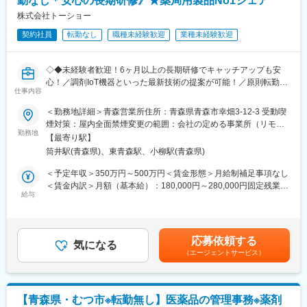
勤なし＊安心の長期研修》★薬局用製品No1シェア
※担当エリアは選考時の希望を考慮の上、決定します。
株式会社トーショー
変更の範囲：会社の定める業務
【入社直後の流れ】
契約社員
転勤なし
職種未経験歓迎
業種未経験歓迎
入社後は首都圏（東京・神奈川・埼玉）、福岡、大阪、兵庫のい
ずれかの事業所にて、6か月間のマネージャー養成研修を行いま
◇◆未経験者歓迎！6ヶ月以上の長期研修でキャッチアップも安
す。
心！／調剤IoT機器といった最新技術の提案が可能！／原則転勤は
■入社～1カ月目
仕事内容
無いため特定エリアで就業されたい方も歓迎！社会貢献性の高い
・業界未経験者でもゼロから学ぶことができる基礎研修／必要資
仕事◆◇
格取得。なお、資格取得のための費用は当社負担となります。
＜勤務地詳細＞青森営業所住所：青森県青森市幸畑3-12-3 受動喫
■1～3か月目
煙対策：屋内全面禁煙変更の範囲：会社の定める事業所（リモー
【はじめに】
・OJTを受けながら日勤・夜勤両方の介護現場での業務をお任せ
勤務地
トワーク含む）
【最寄り駅】
既存のお客様である調剤薬局やドラッグストアに対して、主力製
します。
筒井駅(青森県)、東青森駅、小柳駅(青森県)
品である全自動調剤分包機などの調剤IoT機器を販売いただく職種
※研修終了後は現場業務は無くなるため日勤のみ
となります。
■3～6か月目
＜予定年収＞350万円～500万円＜賃金形態＞月給制補足事項なし
IoT製品の販売スキルの市場価値は上昇の一途を辿っており、同社
・マネージャー業務を学んでいただきます。ピープルマネジメン
＜賃金内訳＞月額（基本給）：180,000円～280,000円固定残業手
で得られるスキルも例外ではありません。完全未経験から市場価
トだけでなく、売上管理や各事業所が目標を達成するための事業
給与
当/月：40,000円～70,000円（固定残業時間33時間0分/月）超過し
値を高める事ができる貴重な求人となります。
所運営を行います。※上司がメンターとなり手厚いサポートがござ
た時間外労働の残業手当は追加支給＜月給＞220,000円～350,000
います。
円（一律手当を含む）＜昇給有無＞有＜残業手当＞有＜給与補足
【業務概要】
■本配属後
＞※給与詳細は、年齢・スキルを考慮し決定します。■昇給：年1
応募依頼する
・提案資料作成
・各事業所の課題や目的に合わせてマネジメント業務に専念頂き
気になる
回■賞与：年2回年収420万円／30歳 経験5年年収500万円／32歳
（エージェントサービス）
・顧客要望のヒアリング、製品提案
ます。
経験7年賃金はあくまでも目安の金額であり、選考を通じて上下す
・見積もり作成
※独り立ち後はリモート×出社も可
る可能性があります。月給(月額)は固定手当を含めた表記です。
・製品導入後の定期的なアフターフォロー
・新規訪問
【キャリアパス（例）】
【青森県・むつ市※転勤無し】医薬品の管理事務※薬剤
・医療介護スタッフ（2週間程度の基礎研修必要資格取得、現場業