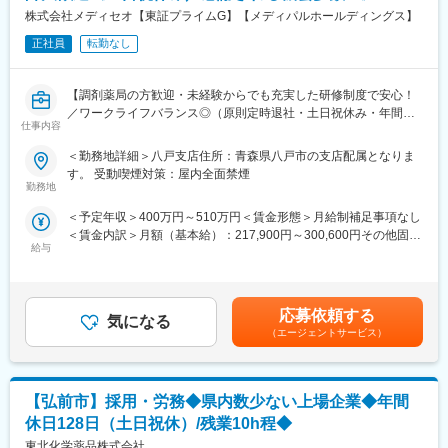
◎
株式会社メディセオ【東証プライムG】【メディパルホールディングス】
網を拡大してきました。国内だけでなく、海外での売上も安定的
※入社1年間は時短勤務不可
に伸びているため経営が安定しています。
正社員
転勤なし
■ポジションの魅力
（1）ワークライフバランス：
変更の範囲：会社の定める業務
【調剤薬局の方歓迎・未経験からでも充実した研修制度で安心！
原則定時退社・土日祝休みに加えて年間休日125日とプライベー
／ワークライフバランス◎（原則定時退社・土日祝休み・年間休
トと仕事の両立がしやすい環境です。
仕事内容
日125日）／東証プライムメディパルHD】
（2）働きやすい環境：
事業所には10名前後のスタッフが在籍しており、和やかな雰囲気
＜勤務地詳細＞八戸支店住所：青森県八戸市の支店配属となりま
■職務内容
で腰を据えて働ける環境です。基本的に1拠点につき薬剤師1名の
す。 受動喫煙対策：屋内全面禁煙
配属先の営業所にて、管理薬剤師として営業所全体を事務的・学
ため、感謝される機会が多く、スタッフの満足度も高いです。
勤務地
術的な立場からサポートして頂きます。未経験の方もOJTなどを
（3）業界最大手・安定基盤：
＜予定年収＞400万円～510万円＜賃金形態＞月給制補足事項なし
通して手厚くフォローしますのでご安心ください！
当社は、医薬品卸業界最大手として、1000社を超える国内外メー
＜賃金内訳＞月額（基本給）：217,900円～300,600円その他固定
カー と取引しており、製品ラインナップは15万種に及びます。
給与
手当/月：30,500円～36,000円＜月給＞248,400円～336,600円＜
■具体的な業務内容
昇給有無＞有＜残業手当＞有＜給与補足＞※給与詳細は経験・能力
・販売活動を適正に行うための管理業務／事務
■当社について
等を考慮の上、当社規定により決定します。■昇給：年1回■賞
・事業所内にある医薬品の品質管理
当社は、総合商社を除く国内の卸売業としては初の３兆円台の売
与：年2回賃金はあくまでも目安の金額であり、選考を通じて上下
・取引先へのDI問合せ対応（製造販売後の安全管理業務）
上規模を誇る国内最大の医薬品卸企業です。
応募依頼する
気になる
する可能性があります。月給(月額)は固定手当を含めた表記です。
・営業担当者（MS）への薬事研修 等
医師の処方が必要な医療用医薬品だけでなく、医療機器・医療材
（エージェントサービス）
料・臨床検査試薬など、診断、検査、治療、投薬にまで幅広く医
■働き方
療に関わる商品を1,000社以上のメーカーから仕入れ、病院・診療
残業は月平均2時間程と、ほとんど定時で終業することが可能で
所や調剤薬局など全国約10万軒もの医療機関に販売・納品してい
【弘前市】採用・労務◆県内数少ない上場企業◆年間
す。
ます。
時短勤務も可能な環境のため、ママさんの活躍事例もございます
当社では安定供給と流通プロセス全体の効率化・最適化を実現す
休日128日（土日祝休）/残業10h程◆
◎
る高機能物流を土台に、医療機関やメーカーの皆様をサポートす
東北化学薬品株式会社