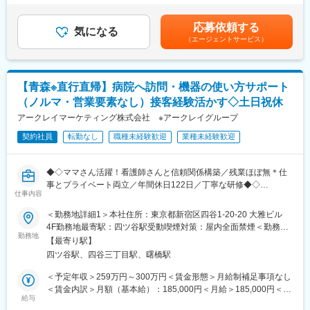
上下する可能性があります。月給(月額)は固定手当を含めた表記で
■魅力：
す。
応募依頼する
◎全自動散薬分包機、全自動分包機、水剤分注機やピッキング監
気になる
変更の範囲：会社の定める業務
（エージェントサービス）
査システム等、調剤・監査に関わる最新の機器を導入することに
より、服薬指導に時間をかけられる体制を築いております。
◎医師との在宅や施設の往診同行を行っております。医師の医療
に対する考えや処方意図などに触れることができ、薬剤師として
【青森※直行直帰】病院へ訪問・機器の使い方サポート
のスキルアップにつながります。
（ノルマ・営業要素なし）接客経験活かす◇土日祝休
◎スタッフ同士の仲が良くアットホームな環境で、納涼会、忘年
会、新年会等行事を多数企画している薬局です。
アークレイマーケティング株式会社 ※アークレイグループ
◎認定薬剤師資格手当・24時間電話対応手当は、勤務開始時から
契約社員
転勤なし
職種未経験歓迎
業種未経験歓迎
取得申告があれば開始時から加算算定いたします。
＼こんな薬局です／
◆◇ママさん活躍！看護師さんと信頼関係構築／残業ほぼ無＊仕
◆新しくきれいな店舗で、中も広々としています！整理整頓され
事とプライベート両立／年間休日122日／丁寧な研修◆◇
ており、動きやすく働きやすい環境です。
仕事内容
◆機材も整っています！全自動分包機から散薬・水剤分包機のほ
■職務内容：
＜勤務地詳細1＞本社住所：東京都新宿区四谷1-20-20 大雅ビル
か、電子天秤一体型の監査システムも導入しており、業務効率を
取引ある病院の看護部などに定期訪問し、検査機器の使い方説明
4F勤務地最寄駅：四ツ谷駅受動喫煙対策：屋内全面禁煙＜勤務地
重視した設備が整っています。
やサポート、糖尿病に関する情報提供、社内の営業担当へ情報共
勤務地
詳細2＞青森エリア／ご自宅から直行直帰住所：青森県 受動喫煙
◆小児科、耳鼻科をメインに応需。1日あたり70枚前後、多い時
【最寄り駅】
有をお任せします。
対策：屋内全面禁煙変更の範囲：無
で80枚前後の処方箋を受けています。
四ツ谷駅、四谷三丁目駅、曙橋駅
◆管理薬剤師は30代男性で、店舗スタッフからの信頼も厚いで
★使い方説明やサポートなどを行うことで、病院側の満足度を上
＜予定年収＞259万円～300万円＜賃金形態＞月給制補足事項なし
す。
げて、当社をアピールすることにつながります！
＜賃金内訳＞月額（基本給）：185,000円＜月給＞185,000円＜昇
給与
給有無＞有＜残業手当＞有＜給与補足＞■昇給／年1回（5月）■賞
＼こんな会社です／
＜ポイント＞