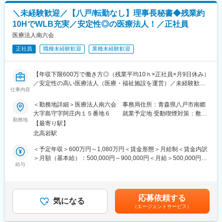
ルディングスのグループ企業でもあり、安定した環境の中で長く
＼未経験歓迎／【八戸/転勤なし】理事長秘書◆残業約
働くことができます。
10HでWLB充実／安定性◎の医療法人！／正社員
また、当社は次世代の薬局のあるべき形を見据えて、20年以上前
から在宅医療に取り組んでおり、今後の超高齢社会に対してもビ
医療法人南六会
ジネスとして十分な準備ができている会社です。
正社員
職種未経験歓迎
業種未経験歓迎
■やりがいは地域貢献：
地元に根づいた薬局を運営しているため、地元の患者様に多くご
【年収下限600万で働き方◎（残業平均10ｈ×正社員×月9日休み）
利用をいただいている環境です。患者様対応や薬剤師サポートを
／安定性の高い医療法人（医療・福祉施設を運営）／未経験歓
通じ、「ありがとう」の言葉をもらえることがやりがいです。地
仕事内容
迎！秘書検定資格者は大歓迎です。】
域から多くの「ありがとう」を一緒に集めましょう
＜勤務地詳細＞医療法人南六会 事務局住所：青森県八戸市南郷
【メインミッション】
大字島守字阿庄内１５番地６ 就業予定地 受動喫煙対策：敷地
■ライフステージの変化があっても安心して働ける会社：
当法人理事長の秘書として、当法人全体の業務がスムーズに遂行
勤務地
内全面禁煙変更の範囲：会社の定める事業所
・当社の社員が転職活動をしなくていい環境を作る。そんな思い
【最寄り駅】
できるよう当理事長を側面からサポートしていただきます。
から、様々な福利厚生や待遇をご用意しています。仕事もプライ
北高岩駅
■業務詳細：
ベートも充実できる環境を作った結果、新卒3年定着率95.5％とな
◎当法人理事長の業務補助
＜予定年収＞600万円～1,080万円＜賃金形態＞月給制＜賃金内訳
りました。
◎当法人理事長のスケジュール管理など
＞月額（基本給）：500,000円～900,000円＜月給＞500,000円～
◎月１回以上の同行出張あり（土、日曜日の同行を含む）
給与
900,000円＜昇給有無＞無＜残業手当＞有＜給与補足＞※今までの
変更の範囲：会社の定める業務
◎その他、付随する業務
ご経験や資格等を考慮の上、決定します。■賞与：年2回（計2か
月分を想定）賃金はあくまでも目安の金額であり、選考を通じて
【働きやすい就業環境】
上下する可能性があります。月給(月額)は固定手当を含めた表記で
応募依頼する
◇秘書未経験歓迎：
気になる
す。
（エージェントサービス）
基本的なPCスキル（Word、Excel）があれば、秘書の経験は不要
です。入社後に少しずつ秘書業務を覚えていただきますので安心