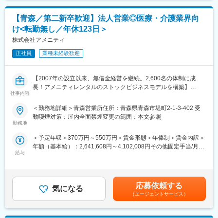
してください。
◇月9日休み＆残業月平均10時間：
【青森／第二新卒歓迎】法人営業◎医療・介護業界向
定時17：30＆残業少な目なので、プライベートな時間も大切にし
け<転勤無し／年休123日＞
ながら就業することが可能です。ワークライフバランスを重視す
る方におすすめです。
株式会社アメニティ
◇無料駐車場あり：
正社員
業種未経験歓迎
通勤にはマイカーの利用可能です。施設内に無料駐車場の用意も
あります。
◇UIJターン歓迎＆社宅相談可能：
【2007年の設立以来、無借金経営を継続。2,600名の体制に成
遠方から移住される方には、当法人借り上げの住宅提供も可能な
長！アメニティレンタルのストックビジネスモデルを構築】
ので、ご相談ください。
仕事内容
事業のさらなる拡大を見据え、各営業所における営業体制の強化
を図るため、このたび新たな仲間をお迎えすることとなりまし
＜勤務地詳細＞青森営業所住所：青森県青森市堤町2-1-3-402 受
【当法人について】
た。
動喫煙対策：屋内全面禁煙変更の範囲：本文参照
◇横断的に多くの施設を運営：
勤務地
クリニックのほか、介護老人保健施設・デイケアセンター・グル
■業務詳細：
ープホーム・訪問看護ステーション・へルパーステーションを経
＜予定年収＞370万円～550万円＜賃金形態＞年俸制＜賃金内訳＞
病院や介護施設に向けて、入院・入所時に必要な衣類やタオル、
営し地域の医療福祉に貢献しています。
年額（基本給）：2,641,608円～4,102,008円その他固定手当/月：
日用品などをレンタルできる「アメニティサポートシステム」を
◇地域密着の医療法人：
給与
30,000円固定残業手当/月：58,200円～86,500円（固定残業時間
提案する営業です。ニーズに応じて、人材派遣・紹介サービスや
八戸市南郷地区で、医療・福祉施設を運営しております。
30時間0分/月）超過した時間外労働の残業手当は追加支給＜月額
院内売店の運営代行サービスも提案していきます。
利用者様の気持ちを第一に考え、ご家族様、地域の皆様と共に手
＞308,334円～458,334円（12分割）（一律手当を含む）＜昇給有
を取り合いながら、施設の運営に取り組んで参ります。
無＞有＜残業手当＞有＜給与補足＞※経験・能力・前職の給与など
主な営業活動は新規提案営業と既存フォローの両輪です。 社会貢
応募依頼する
◇約38年の運営実績：
気になる
を考慮するため上下する可能性があります・評価：年2回（4月・
献性も高く、今後の高齢化社会において成長が見込める成長産業
（エージェントサービス）
1988年設立で約40年近い運営実績があり、八戸エリアで医療・介
10月/売上実績だけでなく取り組み姿勢や提案プロセスなどの定性
です。 また、病院や介護施設の業務軽減に貢献する事で、患者
護サービスを複数展開している地域密着型の医療法人です。
評価も重視）・年収例：370-480万円(主任/入社2-3年)⇒420-550
様、利用者様へのサービス向上に直結する為、大変やりがいのあ
大手チェーンではありませんが、長年地域に根差して運営してい
万円(係長/入社3-5年)賃金はあくまでも目安の金額であり、選考を