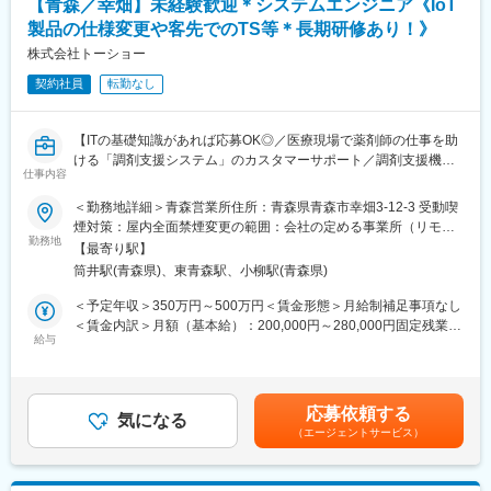
【青森／幸畑】未経験歓迎＊システムエンジニア《IoT
への応援となり、就業場所により8時30分～12時30分又は8時30
製品の仕様変更や客先でのTS等＊長期研修あり！》
分～13時30分の勤務となります（休憩なし）。
株式会社トーショー
■勤務地と組織構成について：
契約社員
転勤なし
・日赤病院前支店…8名（薬剤師：3名、事務：５名）
・県病前支店…10名（薬剤師：3名、管理栄養士：1名、事務：5
名、受付：1名）
【ITの基礎知識があれば応募OK◎／医療現場で薬剤師の仕事を助
・十和田市立中央病院前支店…6名（薬剤師：2名、事務：４名）
ける「調剤支援システム」のカスタマーサポート／調剤支援機
※マイカー通勤可能、選考時に勤務地のご希望をお伝えください
仕事内容
器・システムで総合病院でのシェアNo.1】
＜勤務地詳細＞青森営業所住所：青森県青森市幸畑3-12-3 受動喫
変更の範囲：無
【はじめに】
煙対策：屋内全面禁煙変更の範囲：会社の定める事業所（リモー
当ポジションは自社販売している大型IoT製品や薬剤システムの運
勤務地
トワーク含む）
【最寄り駅】
用～保守を担うシステムエンジニア職となっております。未経験
筒井駅(青森県)、東青森駅、小柳駅(青森県)
からチャレンジできる事に加えて、メーカー直雇用という貴重な
求人となっております。IT領域へキャリアチェンジされたい方歓
＜予定年収＞350万円～500万円＜賃金形態＞月給制補足事項なし
迎しております！
＜賃金内訳＞月額（基本給）：200,000円～280,000円固定残業手
給与
当/月：40,000円～70,000円（固定残業時間33時間0分/月）超過し
【業務内容】
た時間外労働の残業手当は追加支給＜月給＞240,000円～350,000
お客様との仕様打合せや現地でのシステムカスタマイズも発生す
円（一律手当を含む）＜昇給有無＞有＜残業手当＞有＜給与補足
るため、社内でのデスクワークが6割、お客様先での業務が4割ほ
＞※給与詳細は、年齢・スキルを考慮し決定します。■昇給：年1
応募依頼する
どとなります。また、外部のITベンダーとの打ち合わせ等もある
気になる
回■賞与：年2回賃金はあくまでも目安の金額であり、選考を通じ
（エージェントサービス）
ため、関係者が多いのも当職種の特徴の一つとなります。
て上下する可能性があります。月給(月額)は固定手当を含めた表記
最初は一つの製品を担当いただきシステムと製品専門性を高めて
です。
頂きますが、経験に応じて他のシステムや対応範囲を広げて頂き