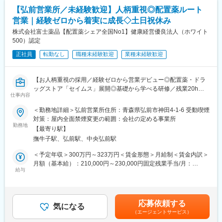
るお仕事です。
る安定法人です。
通じて上下する可能性があります。月給(月額)は固定手当を含めた
【弘前営業所／未経験歓迎】人柄重視◎配置薬ルート
表記です。
■キャリアアップについて：
営業｜経験ゼロから着実に成長◇土日祝休み
変更の範囲：当法人関連施設の業務
本人の頑張りを昇給、昇格にて評価される制度が御座います。ま
株式会社富士薬品【配置薬シェア全国No1】健康経営優良法人（ホワイト
た、事業拡大に伴い、新規の営業所も出店しており、営業所長や
500）認定
エリアを管理する責任者などのポストがある為、早期のキャリア
アップが見込めます。 ※実際に入社4年前後で所長になった中途入
正社員
転勤なし
職種未経験歓迎
業種未経験歓迎
社の方もいらっしゃいます。
【お人柄重視の採用／経験ゼロから営業デビュー◎配置薬・ドラ
■会社情報：
ッグストア「セイムス」展開◎基礎から学べる研修／残業20h以
当社は入院中に必要となるアメニティ(パジャマ・タオル・日用
仕事内容
内＊直行直帰可・基本土日祝休み／面接1回】
品）をレンタルするアメニティサポートシステムを提供している
会社です。
＜勤務地詳細＞弘前営業所住所：青森県弘前市神田4-1-6 受動喫煙
■職務内容：
レンタルだけでなく、病院・介護施設内での申込の受付業務から
対策：屋内全面禁煙変更の範囲：会社の定める事業所
既にお取引のある個人宅・法人のお客様を定期的に訪問し、配置
ご利用者への提供・回収・請求まで全て弊社で受け持っておりま
勤務地
【最寄り駅】
薬（救急箱）と健康食品の点検・補充・健康相談を行う営業で
す。そのため医療・介護施設の業務負担の軽減もでき多くのメリ
撫牛子駅、弘前駅、中央弘前駅
す。
ットがあります。拠点は北海道から九州まで展開し、毎年増収・
「薬を売る」のではなく、「人として信頼される」営業であり、
増益と確実に業績伸長しています。
＜予定年収＞300万円～323万円＜賃金形態＞月給制＜賃金内訳＞
お客様の体調や生活背景に寄り添い、感謝される仕事です。
月額（基本給）：210,000円～230,000円固定残業手当/月：
変更の範囲：会社の定める業務
給与
35,796円～39,205円（固定残業時間22時間30分/月）超過した時
＜仕事の流れ＞
間外労働の残業手当は追加支給＜月給＞245,796円～269,205円
配置薬や健康食品、サプリメントの使用頻度に合わせて、1～6ヵ
（一律手当を含む）＜昇給有無＞有＜残業手当＞有＜給与補足＞※
月に1回程度のペースでお客様宅を訪問
年収は当社規定に基づき、年齢や経験に応じて決定します。・昇
応募依頼する
※社用車（軽自動車）に乗ってお客様宅へ訪問をします。（1件あ
気になる
給：年1回（4月）＜モデル給与＞※入社3年目平均基本給＋各種手
（エージェントサービス）
たり20～30分程度）
当＋業績連動給→総支給月額344,141円※業績連動給：月の予算達