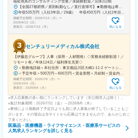
福祉用具のコンサルティング営業／未経験歓迎／完休2日制
南ドイツで100年以上の歴史を持つ医療機器メーカーの完全子会
【全国27都府県／原則転勤なし／直行直帰可】★勤務地は希望を考慮★拠点により車通勤OK※充足状況により、ご希望の勤務地での募集が終了している場合があります。※転居を伴う転勤の有無は、半年ごとに希望を伺い、選択いただけます。■東北■・宮城県（仙台市）■関東■・東京都（東京23区など）・神奈川県（横浜市など）・埼玉県（さいたま市など）・千葉県（千葉市など）・茨城県（水戸市）・栃木県（宇都宮市／足利市）・群馬県（前橋市）■東海■・愛知県（名古屋市／豊田市／豊橋市／小牧市）・静岡県（静岡市／浜松市／沼津市／焼津市／富士市）・岐阜県（岐阜市）・三重県（四日市市）■信越・北陸■・長野県（長野市）・山梨県（甲府市）・石川県（金沢市）・富山県（富山市）・福井県（福井市）■関西■・大阪府・兵庫県（神戸市／尼崎市／姫路市）・京都府（京都市）・奈良県（奈良市／天理市）・滋賀県（大津市／彦根市）・和歌山県（和歌山市／田辺市）■中国■・広島県（広島市）・岡山県（岡山市）■四国■・香川県（高松市）■九州■・福岡県（福岡市）
社、140を超える国や地域で自社開発の医療機器を販売していま
年収535万円（入社3年目／29歳） 年収450万円（入社2年目／26歳）
す。日本における主力製品はチタン・吸収性インプラントで、低
掲載予定期間：
2026/7/13（月）
〜
侵襲手術に寄与しています。本社開発体制ではインプラント分野
2026/9/13（日）
気になる
更新日：
2026/7/13（月）
に注力、新製品のグローバルな上市を継続的に行っています。
変更の範囲：会社の定める業務
センチュリーメディカル株式会社
【伊藤忠グループ】人事（採用・人材開発）◇実務未経験歓迎！／
リモート有／年休124日／福利厚生充実◇
＜勤務地詳細＞本社住所：東京都品川区大崎1-11-2 ゲートシティ大崎イーストタワー22Ｆ勤務地最寄駅：JR山手線／大崎駅受動喫煙対策：屋内全面禁煙変更の範囲：会社の定める事業所（リモートワーク含む）
＜予定年収＞500万円～600万円＜賃金形態＞月給制＜賃金内訳＞月額（基本給）：300,000円～350,000円＜月給＞300,000円～350,000円＜昇給有無＞有＜残業手当＞有＜給与補足＞上記年収は、あくまで目安であり、前職・経験を考慮し検討させて頂きます。■昇給：あり■賞与：あり※会社業績と個人業績に応じて算定されます。賃金はあくまでも目安の金額であり、選考を通じて上下する可能性があります。月給(月額)は固定手当を含めた表記です。
掲載予定期間：
2026/7/6（月）
〜
2026/10/4（日）
気になる
更新日：
2026/8/4（火）
※求人応募数の多い順にランキングしています（非公開求人は除く）。
※集計対象期間：2026/7/31（金）～2026/8/6（木）
※事情により掲載終了予定日よりも前に求人募集が終了していることもご
ざいます。その場合は当サイトから応募はできませんので、あらかじめご
了承ください。
医薬品・医療機器・ライフサイエンス・医療系サービス
の
人気求人ランキングを詳しく見る