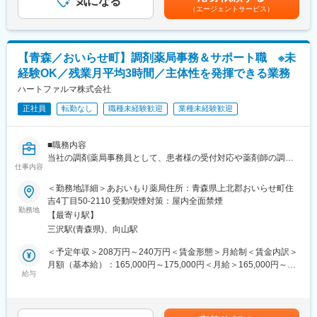
気になる
下する可能性があります。月給(月額)は固定手当を含みます。
れていた薬剤管理を、全自動で管理、調整、計測、分包まで対応
（エージェントサービス）
ビリを併せたケアを実施しております。
可能にしました。当社の製品やシステムが、24時間止めてはなら
ない医療現場の安心安全や、医療従事者の負担軽減に大きく貢献
■訪問看護について：
しています。
年齢や性別、病気の時期を問わず、訪問看護を必要とするすべて
◆高いシェアを持つ製品：
【青森／おいらせ町】調剤薬局事務＆サポート職 ※未
の方が対象です。
調剤というニッチな分野で、業界トップクラスのシェアを誇る製
経験OK／残業月平均3時間／主体性を発揮できる業務
お客様の主治医の医療方針やケアプランに添って、看護師（また
品が多数あります。寡占市場だからこそ、競合製品を使っている
はその他の専門職のスタッフ）が、病気・体調不良などで支援を
ハートファルマ株式会社
顧客からいかにシェアを獲得するか試行錯誤する面白さがありま
必要とされる方のご自宅や、入居されている施設を訪問し、医療
す。
正社員
転勤なし
職種未経験歓迎
業種未経験歓迎
的処置や管理などの看護サービスを提供いたします。
変更の範囲：会社の定める業務
■職務内容
当社の調剤薬局事務員として、患者様の受付対応や薬剤師の調剤
仕事内容
サポート業務を担当していただきます。
同社は小児科からの処方箋が多く、小さいお子さんの触れ合いも
＜勤務地詳細＞あおいもり薬局住所：青森県上北郡おいらせ町住
変更の範囲：会社の定める業務
多いため、患者様、職員、薬剤師とのコミュニケーションを大切
吉4丁目50-2110 受動喫煙対策：屋内全面禁煙
にし地域に愛される薬局を目指しております。
勤務地
【最寄り駅】
〇具体的な業務内容
三沢駅(青森県)、向山駅
・薬局内の掃除、備品の整理整頓
・患者様の受付、会計（処方箋を受け取り、処方箋の内容をＰＣ
＜予定年収＞208万円～240万円＜賃金形態＞月給制＜賃金内訳＞
に入力。患者さんの対応しながら、会計の対応も行っていただき
月額（基本給）：165,000円～175,000円＜月給＞165,000円～
ます。）
給与
175,000円＜昇給有無＞有＜残業手当＞有＜給与補足＞■昇給：年
・レセプト業務
1回10月（1月あたり 500 円 ～ 3,000 円 ※前年度実績）■賞与：
・薬剤師補助（処方箋の内容を確認し、薬を取り揃える。商品の
年2回6・12月（100,000円～300,000円 ※前年度実績）賃金はあ
発注補助や商品の納品・検品。）
くまでも目安の金額であり、選考を通じて上下する可能性があり