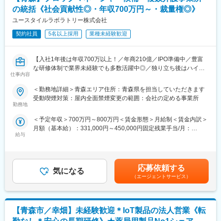
の支店長登用実績多数あり)
の統括《社会貢献性◎・年収700万円～・裁量権◎》
■固定給に加え、販売実績に応じたインセンティブ制度がありま
す。
ユースタイルラボラトリー株式会社
全体平均で年間約50万円の支給実績があり、成果に応じてさらに
契約社員
5名以上採用
業種未経験歓迎
高収入を目指すことも可能です。
入社後すぐに数字を任せるのではなく、研修・同行を経て段階的
に目標を持っていただきます。
【入社1年後は年収700万以上！／年商210億／IPO準備中／豊富
■転勤は基本的にありません。(管理職になった場合、打診可能性
な研修体制で業界未経験でも多数活躍中◎／独り立ち後はハイブ
はありますが意向に沿います。)
仕事内容
リッドワーク（リモート×出社）も可能】
＜勤務地詳細＞青森エリア住所：青森県を担当していただきます
【中途入社者アンケート】
重度障害のある方や高齢者の方等に医療的ケアサービスを行う訪
受動喫煙対策：屋内全面禁煙変更の範囲：会社の定める事業所
■入社を決めた理由
問介護事業を提供する当社にて、複数の都道府県を束ねたブロッ
勤務地
（1）社会貢献できる・お客様に喜んで頂ける
クの運営と責任売り上げの管理業務をお任せするブロックマネー
（2）安定性・信頼性
＜予定年収＞700万円～800万円＜賃金形態＞月給制＜賃金内訳＞
ジャー候補を募集します。
（3）面接官・人
月額（基本給）：331,000円～450,000円固定残業手当/月：
★下記インタビューをぜひご覧ください！
■働いてみて感じた魅力
給与
120,000円（固定残業時間45時間0分/月）超過した時間外労働の
https://eustylelab.co.jp/features/vol1
（1）人間関係が良い、先輩が親切
残業手当は追加支給＜月給＞451,000円～570,000円（一律手当を
（2）社会貢献できる、客様に喜んで頂ける・応援頂ける
含む）＜昇給有無＞有＜残業手当＞有＜給与補足＞■年1回の査定
【業務内容】
（3）様々な業界の普段会えない役職者に会える
有■賞与：年2回※前職給与を考慮※経験・スキル・スタートポジシ
・部門の運営、売上管理
応募依頼する
気になる
ョンにおいて異なる※評価により昇格・昇給あり※エリアにより地
・営業活動
（エージェントサービス）
【企業紹介WEBページ】
域加算手当分が異なる※時間外手当は別途全額支給賃金はあくまで
・サービス提供管理・保守
■会社概要
も目安の金額であり、選考を通じて上下する可能性があります。
・ご利用者様やご家族へのヒアリング、サービス設計・立上げ
https://www.youtube.com/watch?v=Ge4KiEjNYaM
月給(月額)は固定手当を含めた表記です。
・ケアマネージャーや医療機関、福祉事業所、行政等との調整
■採用サイト内動画ページ
【青森市／幸畑】未経験歓迎＊IoT製品の法人営業《転
・スタッフの採用・指導・育成
https://trim-saiyo.jp/movie/
・各種プロジェクトへの参加