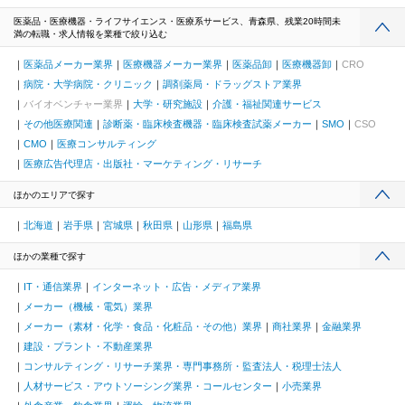
医薬品・医療機器・ライフサイエンス・医療系サービス、青森県、残業20時間未
満の転職・求人情報を業種で絞り込む
医薬品メーカー業界
医療機器メーカー業界
医薬品卸
医療機器卸
CRO
病院・大学病院・クリニック
調剤薬局・ドラッグストア業界
バイオベンチャー業界
大学・研究施設
介護・福祉関連サービス
その他医療関連
診断薬・臨床検査機器・臨床検査試薬メーカー
SMO
CSO
CMO
医療コンサルティング
医療広告代理店・出版社・マーケティング・リサーチ
ほかのエリアで探す
北海道
岩手県
宮城県
秋田県
山形県
福島県
ほかの業種で探す
IT・通信業界
インターネット・広告・メディア業界
メーカー（機械・電気）業界
メーカー（素材・化学・食品・化粧品・その他）業界
商社業界
金融業界
建設・プラント・不動産業界
コンサルティング・リサーチ業界・専門事務所・監査法人・税理士法人
人材サービス・アウトソーシング業界・コールセンター
小売業界