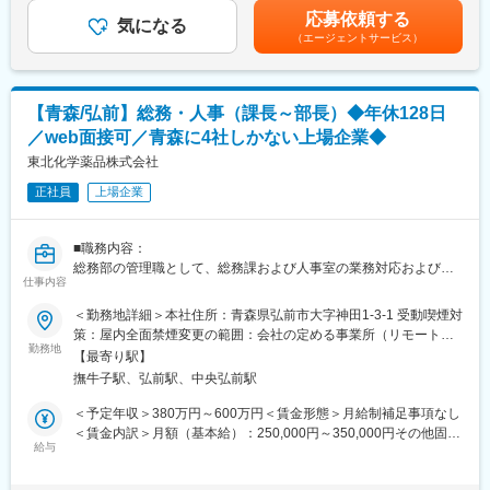
・営業同行（システム導入時の製品概要、操作説明）
までも目安の金額であり、選考を通じて上下する可能性がありま
応募依頼する
・診療報酬改定など法令改正時のシステム変更
気になる
す。月給(月額)は固定手当を含めた表記です。
（エージェントサービス）
■顧客対応
業務を行う際は領域ごとにチーム制を敷いています。個人で担当
の企業を持つ事は無く、事業所のインストラクター全体で顧客の
【青森/弘前】総務・人事（課長～部長）◆年休128日
サポートを行います。
／web面接可／青森に4社しかない上場企業◆
顧客の要望に応じて、設定の変更や運用フローの見直し提案等を
していただきます。
東北化学薬品株式会社
対応はオンライン、訪問のどちらも発生しますが、イメージとし
正社員
上場企業
て、歯科は対面、介護はリモートでの対応となる場合が多いで
す。医科と薬局に関しては顧客の状況によって柔軟に対応してい
ます。
■職務内容：
総務部の管理職として、総務課および人事室の業務対応およびメ
■教育体制：
仕事内容
ンバーマネジメントをお任せいたします。
同社では領域ごとにチーム制を敷き、個人で担当企業を持つこと
＜勤務地詳細＞本社住所：青森県弘前市大字神田1-3-1 受動喫煙対
はありません。事業所全体で顧客のサポートを行い、協力して業
■業務内容：
策：屋内全面禁煙変更の範囲：会社の定める事業所（リモートワ
務を遂行します。入社後はOJTを中心に、マニュアルも完備され
(1)総務
勤務地
ーク含む）
ているため、ITの知識がない方でも安心して業務に取り組めま
【最寄り駅】
・株主総会、取締役会の運営事務局
す。3年間かけて一人前を目指し、全社的な勉強会や専門部署のサ
撫牛子駅、弘前駅、中央弘前駅
・全社の庶務に関する対応
ポートを受けながら、幅広い知識を身に付けることができます。
・法務、コンプライアンスに関する企画や対応
＜予定年収＞380万円～600万円＜賃金形態＞月給制補足事項なし
(2)人事
＜賃金内訳＞月額（基本給）：250,000円～350,000円その他固定
■研修について
・人事企画や、中途入社社員受け入れ
給与
手当/月：22,000円～50,000円＜月給＞272,000円～400,000円＜
同社のインストラクター職は扱うサービスの領域が調剤・医科・
・人事採用計画の策定やエージェント対応、面接選考の実施対応
昇給有無＞有＜残業手当＞有＜給与補足＞※上記の年収帯は、賞与
歯科・介護と複数にまたがっているため、取扱製品の知識を満遍
・労務、給与、福利厚生、教育・研修の管理と対応