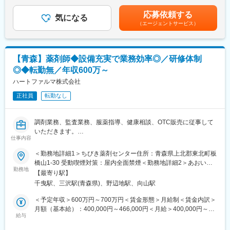
が満額支給の場合の金額となりますが、入社1年目は賞与満額では
なく身に着けるために拠点間で移動しながらの研修を行います
ございません。■昇給：年1回（4月）■賞与：年2回（6月・12月）
（交通費・拠点先住居費・帰省費は同社負担）。
応募依頼する
■組織構成：
気になる
■期末手当：年1回（9月）・・・業績好調時に限る賃金はあくま
（研修の実例）※各プログラムは1~2カ月程度で行われます。場所
（エージェントサービス）
総務部は総務課と人事室に分かれており、現状部長直下で8名のメ
でも目安の金額であり、選考を通じて上下する可能性がありま
や期間は変更の可能性があります。
ンバーにて業務を行っております。
す。月給(月額)は固定手当を含めた表記です。
（1）
今回は今後のマネジメントの継承含め、体制強化を目的に課長ク
場所：秋田本社
ラス～部長クラスの増員します。
内容：電話対応、システムの基本操作、保険料算定の基礎知識の
【青森】薬剤師◆設備充実で業務効率◎／研修体制
習得、サーバ、周辺機器のキッティング
◎◆転勤無／年収600万～
■特徴：
（2）
当社は「信頼される商品供給能力」「専門性の高い情報提供力」
ハートファルマ株式会社
場所：東京支店
「付加価値の高いサービスの提供」を企業の強みとしておりま
内容：（1）に加えて、PCのセットアップ、先輩同行でのシステ
正社員
転勤なし
す。
ム導入作業
まず、信頼される商品供給能力についてですが、各事業所に特殊
（3）
倉庫（温度管理できる危険物倉庫）を含めた倉庫を保有し、お客
場所：札幌支店
調剤業務、監査業務、服薬指導、健康相談、OTC販売に従事して
様からの緊急なご注文にも迅速に対応できる安定的な供給体制を
内容：（1）（2）に加えて、保守作業の訪問同行、オプション機
いただきます。
構築しております。
仕事内容
能のセットアップ、帳票入力の設定
専門性の高い情報提供力については、仕入先と強固なパートナー
■業務内容：
＜勤務地詳細1＞ちびき薬剤センター住所：青森県上北郡東北町板
シップを結び、情報を共有化することで、お客様が必要としてい
変更の範囲：会社の定める業務
「かかりつけ薬局」として地域医療の中での役割を果たすべく、
橋山1-30 受動喫煙対策：屋内全面禁煙＜勤務地詳細2＞あおいも
る商品情報をタイムリーに提供できる体制を整えております。
お客さまの体調・生活習慣・服薬歴等を充分に考慮して薬を渡す
勤務地
り薬局住所：青森県上北郡おいらせ町住吉4丁目50-2110 受動喫煙
また、展示会・学会・説明会・産学官連携セミナーなどへ積極的
【最寄り駅】
のが主な業務です。また、薬についてあらゆる面でサポートが行
対策：屋内全面禁煙
に参加し、ここから収集した鮮度の良い情報を配信しておりま
千曳駅、三沢駅(青森県)、野辺地駅、向山駅
えるように、「薬剤師教育」を充実させ、専門知識を身につけた
す。
薬剤師による質の高いカウンセリングの提供を目指しています。
＜予定年収＞600万円～700万円＜賃金形態＞月給制＜賃金内訳＞
付加価値の高いサービスの提供については、コスト面や短納期で
月額（基本給）：400,000円～466,000円＜月給＞400,000円～
の供給に関してはもちろん、お客様がお困りの問題に対する解決
・調剤業務
給与
466,000円＜昇給有無＞有＜残業手当＞有＜給与補足＞※年齢・経
策をご提示するなど、お客様目線での「提案型営業」を展開して
・服薬指導・説明 等
験により優遇賃金はあくまでも目安の金額であり、選考を通じて
おります。