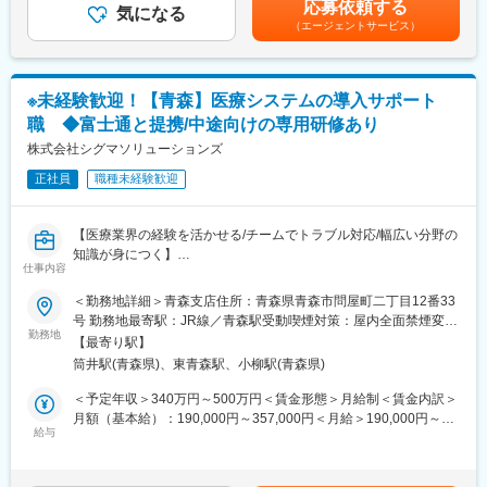
応募依頼する
・薬剤管理、発注業務
気になる
ます。月給(月額)は固定手当を含めた表記です。
（エージェントサービス）
・社用車（軽自動車）を使用して、他薬局等への遣い
・その他付随する業務
レセプト対応など医療機関特有の業務が発生する場面もございま
すが、対応業務はシステム化も進んでいるため、入社時点での専
※未経験歓迎！【青森】医療システムの導入サポート
門知識は不問です。実際の業務対応を通じて指導およびサポート
職 ◆富士通と提携/中途向けの専用研修あり
いたします。
現在事務員として働いているメンバーは未経験で入社した社員も
株式会社シグマソリューションズ
多く、２～３週間程度でキャッチアップしておりますのでご安心
正社員
職種未経験歓迎
ください。
■就業時間補足 ※下記「就業時間」欄と併せてご確認ください。
【医療業界の経験を活かせる/チームでトラブル対応/幅広い分野の
月・火・水・金は基本的に（1）ですが、状況に応じて（3）
知識が身につく】
（4）の場合もございます。
仕事内容
木・土は（2）となります。 ※（1）のみ休憩時間が60分となり
■業務内容：
＜勤務地詳細＞青森支店住所：青森県青森市問屋町二丁目12番33
ます。
医科、歯科、薬局、介護などの医療機関向けコンピュータシステ
号 勤務地最寄駅：JR線／青森駅受動喫煙対策：屋内全面禁煙変更
※週44時間特例措置対象事業場です。
ム（レセコン・電子薬歴・電子カルテ等）の開発および販売を手
勤務地
の範囲：会社の定める事業所
【最寄り駅】
掛ける同社にてシステム導入時のサポート職（インストラクタ
筒井駅(青森県)、東青森駅、小柳駅(青森県)
ー）として業務をご担当いただきます。
＜予定年収＞340万円～500万円＜賃金形態＞月給制＜賃金内訳＞
■業務詳細
月額（基本給）：190,000円～357,000円＜月給＞190,000円～
具体的には下記の業務をご担当いただきます。
給与
357,000円＜昇給有無＞有＜残業手当＞有＜給与補足＞諸手当：
・システム導入時のサポート業務
家族手当・住宅手当・地域手当※給与条件は、ご年齢・ご経験考慮
・お客様問い合わせの応対
の上決定致しますので、上記限りではございません。賃金はあく