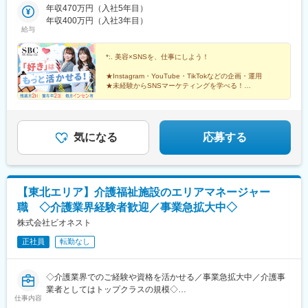
年で部長まで上がった実例もあり、早期のキャリアアップを目指
新宿、銀座、赤羽、二子玉川、新橋、横浜、宇都宮＜医療法人社
年収470万円（入社5年目）
ケ丘駅、銀座一丁目駅、青葉台駅、新浦安駅、青森駅、東宿郷
すことが可能です。また、本人の能力や意欲に応じたキャリアパ
団 愛恵会＞秋葉原、錦糸町、恵比寿、豊洲、足立、川崎、豊橋＜
年収400万円（入社3年目）
駅、表参道駅、上野広小路駅、品川駅、新宿三丁目駅、秋葉原
スが用意されており、SVから総務職へのキャリアチェンジした事
給与
医療法人社団 リッツ美容外科＞千葉
駅、赤羽駅、二子玉川駅、都庁前駅、神奈川駅、神泉駅、西武新
例もあります。
宿駅、東池袋駅、千葉駅、京急蒲田駅、新高島駅、内幸町駅、向
※実力に応じた評価制度：
*:. 美容×SNSを、仕事にしよう！
河原駅、立川駅、新豊洲駅、代官山駅、豊橋駅、有楽町駅、新宿
役員での人事評価会議、実績評価（担当園の離職率など）、日々
駅(東京メトロ)、宇都宮駅東口駅、明治神宮前駅、上野御徒町駅、
の仕事評価、上長面談で決まります。
★Instagram・YouTube・TikTokなどの企画・運用
新宿駅、末広町駅(東京都)、赤羽岩淵駅、二子新地駅、反町駅、都
★未経験からSNSマーケティングを学べる！
★月給27万円～｜毎月インセンティブ支給｜賞与年2回
電雑司ケ谷駅、新千葉駅、高島町駅、汐留駅、立川北駅、駅前
■働き方：
駅、京橋駅(東京都)、宇都宮駅、御徒町駅、淡路町駅
・基本残業なし、土日祝休み（月8～9日休み）、直行直帰OK
・社員向け保育園の実質無料、子の看護休暇（小6まで一人当たり
気になる
応募する
有給年5日支給）
【東北エリア】介護福祉施設のエリアマネージャー
職 ◇介護業界経験者歓迎／事業急拡大中◇
株式会社ビオネスト
正社員
転勤なし
◇介護業界でのご経験や資格を活かせる／事業急拡大中／介護事
業者としてはトップクラスの規模◇
仕事内容