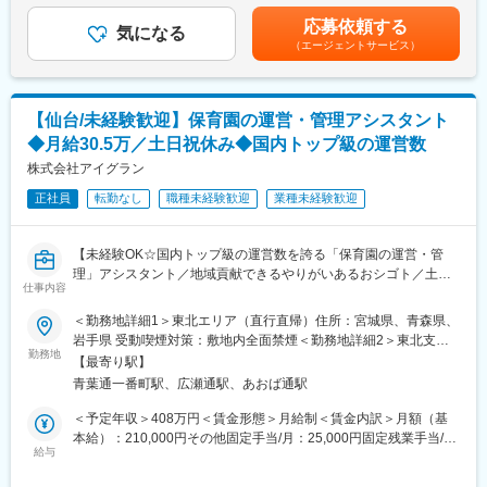
◆年間休日は120日あり、お休みもしっかりとれる環境です。
し、看護師や臨床検査技師の方と信頼関係を構築することがミッ
礼金が15万（単身）、25万（家族帯同）、仲介手数料家賃1ヶ月
◆近隣医療機関とも連携が取れており、定期的な勉強会の開催も
応募依頼する
ションです。
気になる
分も会社負担となります。尚、社宅適用となった場合は、適用が
行っています。
（エージェントサービス）
・担当施設は20～25施設程（1日に3～5件程度訪問）
異なります。賃金はあくまでも目安の金額であり、選考を通じて
◆研修制度が充実しており、社内研修（医薬品説明会、接遇、マ
・営業要素やノルマはありません。売上目標などは無く、訪問数
上下する可能性があります。月給(月額)は固定手当を含めた表記で
ナー講習会）、社外研修（地域薬剤師会勉強会の参加）学会の参
など行動目標に対する評価となります。
す。
加、各種資格取得の支援することでキャリアアップをお手伝い致
します。
【仙台/未経験歓迎】保育園の運営・管理アシスタント
＜1日の流れ ※訪問には社用車を使用＞
◆在宅医療の取り組みも積極的に行っており、往診同行の対応も
◆月給30.5万／土日祝休み◆国内トップ級の運営数
◎出社 ※直行の場合もあり
しています。
◎メールチェック等
株式会社アイグラン
～地域医療への貢献、しっかり学びたいという方にはお勧めで
◎取引ある医療機関を訪問
す！～
正社員
転勤なし
職種未経験歓迎
業種未経験歓迎
◎退社 ※訪問先から直帰も可能
★訪問施設や訪問件数などは、自分でスケジュールを決めること
ができます
【未経験OK☆国内トップ級の運営数を誇る「保育園の運営・管
理」アシスタント／地域貢献できるやりがいあるおシゴト／土日
＜担当する製品＞
仕事内容
祝休み・残業基本なし】
担当いただく製品は自己血糖測定器のみのため、短期間で業務に
＜勤務地詳細1＞東北エリア（直行直帰）住所：宮城県、青森県、
慣れていただけます。
当社は、日本の保育施設運営数トップクラス・29年連続増収と成
岩手県 受動喫煙対策：敷地内全面禁煙＜勤務地詳細2＞東北支店
商材がシンプルな分、提案内容に集中でき、未経験の方でもスタ
長し続ける企業です。
勤務地
住所：宮城県仙台市青葉区一番町3-3-1 クラックス仙台 421号室受
ートしやすい環境です。
【最寄り駅】
社会課題の解決に向けた事業のため、仕事を通して大きな感謝が
動喫煙対策：屋内全面禁煙
青葉通一番町駅、広瀬通駅、あおば通駅
もらえ、自己成長し続けながら世の中に影響を与えられるやりが
■働き方：
いあるポジションです。
＜予定年収＞408万円＜賃金形態＞月給制＜賃金内訳＞月額（基
・残業ほぼ無し（月0～5h程度）
本給）：210,000円その他固定手当/月：25,000円固定残業手当/
└家事や育児などのプライベートと仕事を両立しやすい働き方で
■お任せする業務
給与
月：70,000円（固定残業時間40時間0分/月）超過した時間外労働
す。子育て中の社員が多数活躍しています！
保育園管理を行うSVのアシスタントとして各担当エリアの園を現
の残業手当は追加支給＜月給＞305,000円（一律手当を含む）＜
・土日祝休み／年間休日122日（GW、夏期休暇、年末年始休暇あ