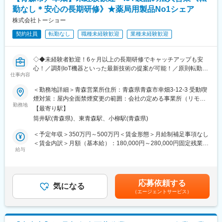
■同社の特徴：
勤なし＊安心の長期研修》★薬局用製品No1シェア
在宅医療にも力を入れており、現在24店舗ですでに導入が進んで
います。訪問薬剤師としてご活躍いただくことも可能です。
株式会社トーショー
契約社員
転勤なし
職種未経験歓迎
業種未経験歓迎
■同社について：
・北東北トップクラスのネットワークを誇りますが、患者様の求
めるものは薬局ごとに異なります。同社ではそれぞれの薬局が現
◇◆未経験者歓迎！6ヶ月以上の長期研修でキャッチアップも安
場に即した運営を独自にしていく方針をとっており、周辺の医療
心！／調剤IoT機器といった最新技術の提案が可能！／原則転勤は
体制に合わせた営業時間や、地域の医療ニーズに沿った質の高い
仕事内容
無いため特定エリアで就業されたい方も歓迎！社会貢献性の高い
サービス、町の景観や自然と調和した店舗デザイン、バリアフリ
仕事◆◇
＜勤務地詳細＞青森営業所住所：青森県青森市幸畑3-12-3 受動喫
ー仕様をはじめ訪れる方すべてが心地よくご利用いただける設備
煙対策：屋内全面禁煙変更の範囲：会社の定める事業所（リモー
の充実など、地域の人々に親しまれ、明るく和やかな拠点となる
【はじめに】
勤務地
トワーク含む）
ような空間づくりをしています。すべては患者様のために。いつ
【最寄り駅】
既存のお客様である調剤薬局やドラッグストアに対して、主力製
でも頼りにされる“マイ薬局”を目指しています。
筒井駅(青森県)、東青森駅、小柳駅(青森県)
品である全自動調剤分包機などの調剤IoT機器を販売いただく職種
・同社では薬剤師を「地域医療の担い手」と位置づけ、継続的に
となります。
＜予定年収＞350万円～500万円＜賃金形態＞月給制補足事項なし
養成する教育制度の確立に力を注いでいます。新入社員研修に始
IoT製品の販売スキルの市場価値は上昇の一途を辿っており、同社
＜賃金内訳＞月額（基本給）：180,000円～280,000円固定残業手
まり、キャリアや役職に応じた段階的なセミナーを実施。日本薬
で得られるスキルも例外ではありません。完全未経験から市場価
給与
当/月：40,000円～70,000円（固定残業時間33時間0分/月）超過し
学会や地域の薬剤師会、医薬品メーカーの協力による多ジャンル
値を高める事ができる貴重な求人となります。
た時間外労働の残業手当は追加支給＜月給＞220,000円～350,000
の研修とも併せて、スキルアップを目指します。さらに、各薬局
円（一律手当を含む）＜昇給有無＞有＜残業手当＞有＜給与補足
の研修室では外部講師による実践的な研修会も随時開催。最新の
【業務概要】
＞※給与詳細は、年齢・スキルを考慮し決定します。■昇給：年1
医学・医療に関する豊富な知識を身につけたり、患者様とのより
応募依頼する
・提案資料作成
気になる
回■賞与：年2回年収420万円／30歳 経験5年年収500万円／32歳
深いコミュニケーション構築のために人間性を磨いたりしなが
（エージェントサービス）
・顧客要望のヒアリング、製品提案
経験7年賃金はあくまでも目安の金額であり、選考を通じて上下す
ら、真のスペシャリストを育成していきます。
・見積もり作成
る可能性があります。月給(月額)は固定手当を含めた表記です。
・製品導入後の定期的なアフターフォロー
変更の範囲：会社の定める業務
・新規訪問