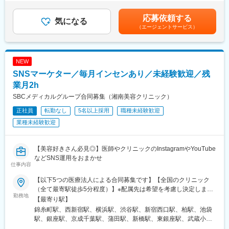
地巡回およびリモートでフォローする業務です。
昇給有無＞有＜残業手当＞有＜給与補足＞※上記年収は個人のスキ
り）
「人と話すことが好きな方」や、「営業に挑戦してみたい！」
ル、経験に応じ決定致します。■昇給：年1回（7月）■賞与：年2
・転勤なし
応募依頼する
「保育事業にご興味ある方」からのご応募、ぜひお待ちしており
気になる
回■運営外勤手当：月25,000円賃金はあくまでも目安の金額であ
（エージェントサービス）
ます◎
り、選考を通じて上下する可能性があります。月給(月額)は固定手
■入社後のフォロー体制：
当を含めた表記です。
・約10日間の導入研修に加え、現場OJTを通して、基本的な医療
例：SVからの指示のもと、以下業務のサポートをお任せいたしま
の知識など業務に必要な基礎を身につけていただきます。
す。
・その後、OJTにて、営業担当や先輩社員と一緒に訪問しなが
NEW
保育スタッフのマネジメント／シフト調整フォロー／施設管理／
ら、業務に慣れていただきます。
SNSマーケター／毎月インセンあり／未経験歓迎／残
新規入園募集の企画～実行
★分からないことがあれば、周りの社員にいつでも相談できる環
教育プログラムの策定／自治体等の監査対応／既存顧客への定期
業月2h
境が整っていますので、安心して業務をスタートできます。
フォロー／施設運営担当者との定例会 など
SBCメディカルグループ合同募集（湘南美容クリニック）
■キャリアパス：
正社員
転勤なし
5名以上採用
職種未経験歓迎
※これまでのご経験やスキルに応じて業務をお任せいたします。前
・有期契約（契約期間の定めあり・最長5年）です。契約更新は、
職、事務や教育関係・ゲームセンターの店長など未経験の方が多
業種未経験歓迎
業務量および勤務成績等により判断します。
数活躍しております。
・営業職として正社員登用を目指す（登用試験あり）ケースや、
有期契約5年満了後に業務委託契約でアソシエイト職を続けるキャ
▼入社後の研修体制充実◎
【美容好きさん必見◎】医師やクリニックのInstagramやYouTube
リアパスを用意しております。
入社後は各エリアで1～2ヶ月研修がございます。業界・職種未経
などSNS運用をおまかせ
仕事内容
験の方でも安心の体制となっており、研修後はOJTでしっかりフ
変更の範囲：会社の定める業務
ォローいたします。
【以下5つの医療法人による合同募集です】【全国のクリニック
（全て最寄駅徒歩5分程度）】※配属先は希望を考慮し決定します
■当ポジションの魅力
勤務地
※転居を伴う転勤はありません／U・Iターン歓迎※希望する法人に
【最寄り駅】
・人的マネジメントスキルや園を円滑にするための経営思考能力
応募することが可能です＜医療法人 湘美会＞上野、新宿、横浜、
錦糸町駅、西新宿駅、横浜駅、渋谷駅、新宿西口駅、柏駅、池袋
が身につきます。
柏、池袋＜医療法人社団 孝和会＞表参道、上野、品川、渋谷、蒲
駅、銀座駅、京成千葉駅、蒲田駅、新橋駅、東銀座駅、武蔵小杉
・実力に応じた評価制度ですので、飛び級での昇格や、入社後約6
田、立川、武蔵小杉、横浜、千葉、青森＜医療法人社団 菜寿会＞
駅、立川南駅、豊洲駅、恵比寿駅、新豊橋駅、北千住駅、新百合