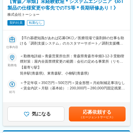
【青森／幸畑】未経験歓迎＊システムエンジニア《IoT
す。将来的には管理グループ内での業務領域拡大も想定されてい
変更の範囲：会社の定める業務
製品の仕様変更や客先でのTS等＊長期研修あり！》
ます。
※総合職での採用となりますので、入社後に管理部門内での異動の
株式会社トーショー
可能性がございます。
契約社員
転勤なし
■経営に近い立場で価値を発揮できる総務
総務は会社全体を俯瞰できるポジションです。現職で裁量や成長
【ITの基礎知識があれば応募OK◎／医療現場で薬剤師の仕事を助
実感に物足りなさを感じている方にとって、経験を活かしながら
ける「調剤支援システム」のカスタマーサポート／調剤支援機
一段高い視座を得られる環境です。
仕事内容
器・システムで総合病院でのシェアNo.1】
＜勤務地詳細＞青森営業所住所：青森県青森市幸畑3-12-3 受動喫
■働きやすさと安定を両立できる環境
【はじめに】
煙対策：屋内全面禁煙変更の範囲：会社の定める事業所（リモー
業務量が適切に管理されており、管理部門にありがちな長時間労
当ポジションは自社販売している大型IoT製品や薬剤システムの運
勤務地
トワーク含む）
働はありません。仕事と私生活の両立を重視したい方に最適で
【最寄り駅】
用～保守を担うシステムエンジニア職となっております。未経験
す。
筒井駅(青森県)、東青森駅、小柳駅(青森県)
からチャレンジできる事に加えて、メーカー直雇用という貴重な
求人となっております。IT領域へキャリアチェンジされたい方歓
＜予定年収＞350万円～500万円＜賃金形態＞月給制補足事項なし
■当社について：
迎しております！
＜賃金内訳＞月額（基本給）：200,000円～280,000円固定残業手
当社は1953年創業、東証スタンダード上場の医理化学専門商社で
給与
当/月：40,000円～70,000円（固定残業時間33時間0分/月）超過し
す。医療、研究、製造、食品、農業など複数分野に顧客を持ち、
【業務内容】
た時間外労働の残業手当は追加支給＜月給＞240,000円～350,000
市場変動の影響を受けにくい事業構造が強みです。地域密着の営
お客様との仕様打合せや現地でのシステムカスタマイズも発生す
円（一律手当を含む）＜昇給有無＞有＜残業手当＞有＜給与補足
業網と専門性の高い提案力により取引先との信頼関係を築き、安
るため、社内でのデスクワークが6割、お客様先での業務が4割ほ
＞※給与詳細は、年齢・スキルを考慮し決定します。■昇給：年1
定成長を継続しています。今後も社会インフラを支える存在とし
応募依頼する
どとなります。また、外部のITベンダーとの打ち合わせ等もある
気になる
回■賞与：年2回賃金はあくまでも目安の金額であり、選考を通じ
て成長が期待できる企業です。
（エージェントサービス）
ため、関係者が多いのも当職種の特徴の一つとなります。
て上下する可能性があります。月給(月額)は固定手当を含めた表記
最初は一つの製品を担当いただきシステムと製品専門性を高めて
です。
変更の範囲：会社の定める業務
頂きますが、経験に応じて他のシステムや対応範囲を広げて頂き