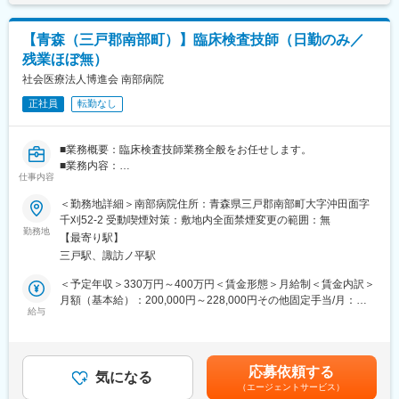
成や売り上げに対して支払われます。賃金はあくまでも目安の金
・使った分の配置薬を補充
額であり、選考を通じて上下する可能性があります。月給(月額)は
・使用したお薬代金の集金
固定手当を含めた表記です。
【青森（三戸郡南部町）】臨床検査技師（日勤のみ／
・健康相談、新商品・サービスのご提案 など
残業ほぼ無）
※一部、新たに配置薬を置いていただくお客様への訪問がありま
社会医療法人博進会 南部病院
す。
正社員
転勤なし
└配置薬は無料でおけるので、お客様も抵抗なく置いてくれる製
品です。
■業務概要：臨床検査技師業務全般をお任せします。
■キャリアパス／評価体制
■業務内容：
（1）キャリアパス
仕事内容
・入院・外来の血液、尿検査業務
・社員 → 主任 → 所長 → 課長 → 部長と着実にステップアップが
・心電図ホルター心電図の検査
＜勤務地詳細＞南部病院住所：青森県三戸郡南部町大字沖田面字
可能です。
・採血やエコー検査等できれば尚可。
千刈52-2 受動喫煙対策：敷地内全面禁煙変更の範囲：無
・昇給1回／最短3年で営業所所長になった実績あり
■組織体制について：現在、臨床検査技師は2名体制で業務を行っ
勤務地
・年功序列ではなく、実績と姿勢を見て判断
【最寄り駅】
ており、適宜外注も活用しながら業務を行っています。今回は体
努力やプロセスもしっかり評価される制度があります。
三戸駅、諏訪ノ平駅
制強化で臨床検査技師としての実務を行っていただける方の募集
を行っています。残業はほぼ無く、安定した環境での勤務が可能
＜予定年収＞330万円～400万円＜賃金形態＞月給制＜賃金内訳＞
（2）半期ごとの評価で、頑張りが収入に反映
です。
月額（基本給）：200,000円～228,000円その他固定手当/月：
・評価は半年ごとに実施
■当院について：当院は令和5年11月で創立50周年を迎える病院で
給与
20,000円＜月給＞220,000円～248,000円＜昇給有無＞有＜残業手
・個人成績をもとに、業績連動給として毎月の給与に上乗せ
南部町の地域医療を支え続ける病院です。内科、外科、整形外
当＞有＜給与補足＞■賞与：年3回・前年度実績：計4.30ヵ月分■
最初は思うように数字が出なくても、続けていく中で評価が積み
科、眼科、麻酔科、リハビリテーション科の診療科があリ、入院
昇給あり・前年度実績：1月あたり5,000円～7,000円賃金はあく
上がる仕組みになっています。
ベット数は60床あります。基本的には診療時間内での対応が中心
までも目安の金額であり、選考を通じて上下する可能性がありま
応募依頼する
となり、各種検査や手術なども予定された日取りでの対応が中心
気になる
す。月給(月額)は固定手当を含めた表記です。
■研修制度：
（エージェントサービス）
になります。
・入社直後～2週間 ： OJT形式で、薬の種類や成分など基礎知識