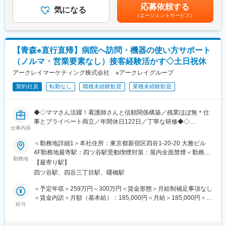
す。
応募依頼する
◎全自動散薬分包機、全自動分包機、水剤分注機やピッキング監
気になる
（エージェントサービス）
査システム等、調剤・監査に関わる最新の機器を導入することに
より、服薬指導に時間をかけられる体制を築いております。
◎医師との在宅や施設の往診同行を行っております。医師の医療
に対する考えや処方意図などに触れることができ、薬剤師として
【青森※直行直帰】病院へ訪問・機器の使い方サポート
のスキルアップにつながります。
（ノルマ・営業要素なし）接客経験活かす◇土日祝休
◎スタッフ同士の仲が良くアットホームな環境で、納涼会、忘年
会、新年会等行事を多数企画している薬局です。
アークレイマーケティング株式会社 ※アークレイグループ
◎認定薬剤師資格手当・24時間電話対応手当は、勤務開始時から
契約社員
転勤なし
職種未経験歓迎
業種未経験歓迎
取得申告があれば開始時から加算算定いたします。
＼こんな薬局です／
◆◇ママさん活躍！看護師さんと信頼関係構築／残業ほぼ無＊仕
◆新しくきれいな店舗で、中も広々としています！整理整頓され
事とプライベート両立／年間休日122日／丁寧な研修◆◇
ており、動きやすく働きやすい環境です。
仕事内容
◆機材も整っています！全自動分包機から散薬・水剤分包機のほ
■職務内容：
＜勤務地詳細1＞本社住所：東京都新宿区四谷1-20-20 大雅ビル
か、電子天秤一体型の監査システムも導入しており、業務効率を
取引ある病院の看護部などに定期訪問し、検査機器の使い方説明
4F勤務地最寄駅：四ツ谷駅受動喫煙対策：屋内全面禁煙＜勤務地
重視した設備が整っています。
やサポート、糖尿病に関する情報提供、社内の営業担当へ情報共
勤務地
詳細2＞青森エリア／ご自宅から直行直帰住所：青森県 受動喫煙
◆小児科、耳鼻科をメインに応需。1日あたり70枚前後、多い時
【最寄り駅】
有をお任せします。
対策：屋内全面禁煙変更の範囲：無
で80枚前後の処方箋を受けています。
四ツ谷駅、四谷三丁目駅、曙橋駅
◆管理薬剤師は30代男性で、店舗スタッフからの信頼も厚いで
★使い方説明やサポートなどを行うことで、病院側の満足度を上
＜予定年収＞259万円～300万円＜賃金形態＞月給制補足事項なし
す。
げて、当社をアピールすることにつながります！
＜賃金内訳＞月額（基本給）：185,000円＜月給＞185,000円＜昇
給与
給有無＞有＜残業手当＞有＜給与補足＞■昇給／年1回（5月）■賞
＼こんな会社です／
＜ポイント＞
与／年2回（7月、12月） ※昨年度実績※住居から職場まで2時間以
◆2017年に設立し、青森県内で2店舗展開の地元企業です。
・営業とは別にいるため、本ポジションでは、1人で病院へ訪問
上かかり、引越しの場合は引っ越し費用を会社負担いたします。