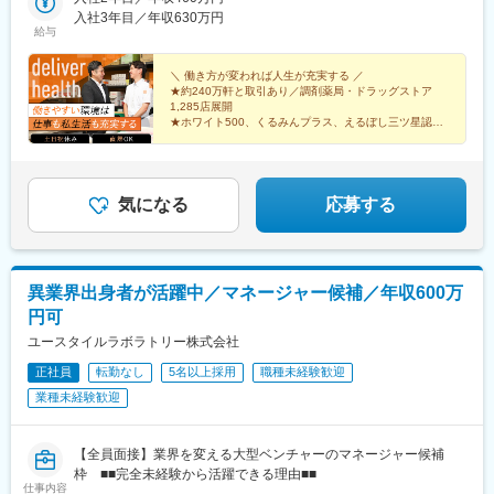
鹿島神宮駅、大宝駅、土浦駅、後台駅、黒磯駅、上今市駅、渋川
分／宮崎／鹿児島／熊本／長崎／沖縄＜オンライン面接実施中＞
入社3年目／年収630万円
駅、太田駅(群馬県)、大森台駅、青堀駅、南与野駅、武蔵高萩駅、
給与
その他、下記「勤務地一覧」よりご確認ください藤枝営業所：静
八潮駅、鴨居駅、倉見駅、磯部駅(石川県)、徳田駅(石川県)、上枝
岡県静岡県島田市道悦3-14-2三島営業所：静岡県田方郡函南町肥
駅、砺波駅、片原町駅(富山県)、速星駅、春江駅、水落駅、しんざ
田字南中道476中津川営業所：岐阜県中津川市中津川字大西667-1
＼ 働き方が変われば人生が充実する ／
駅、上越妙高駅、信州中野駅、附属中学前駅、切石駅、岩村田
★約240万軒と取引あり／調剤薬局・ドラッグストア
田辺営業所：和歌山県田辺市三栖字三反田130-5京都北営業所：京
駅、西上田駅、酒折駅、禾生駅、富士駅、古庄駅、半田駅、荒子
1,285店展開
都府京都市北区上賀茂向縄手町16滑川営業所：富山県滑川市柳原
川公園駅、妙興寺駅、六軒駅(三重県)、霞ケ浦駅、光善寺駅、平野
★ホワイト500、くるみんプラス、えるぼし三ツ星認定
字宮ノ東41-29※詳細は「会社概要」欄HPから
企業
駅(地下鉄)、久米田駅、ケーブル八幡宮山上駅、田村駅、唐崎駅、
★成果は毎月インセンティブで還元／正当な評価で頑張
筒井駅、豊岡駅(兵庫県)、新宮駅、安芸長束駅、安浦駅、周布駅、
りは給与に反映
出雲市駅、高野駅、西富井駅、周防下郷駅、櫛ケ浜駅、府中駅(徳
島県)、北久米駅、北宇和島駅、伏石駅、下曽根駅、高城駅、杵築
気になる
応募する
駅、宮崎駅、日向庄内駅、門川駅、志布志駅、日宇駅、玉名駅、
赤嶺駅、下菅谷駅、長沼駅(静岡県)
異業界出身者が活躍中／マネージャー候補／年収600万
円可
ユースタイルラボラトリー株式会社
正社員
転勤なし
5名以上採用
職種未経験歓迎
業種未経験歓迎
【全員面接】業界を変える大型ベンチャーのマネージャー候補
枠 ■■完全未経験から活躍できる理由■■
仕事内容