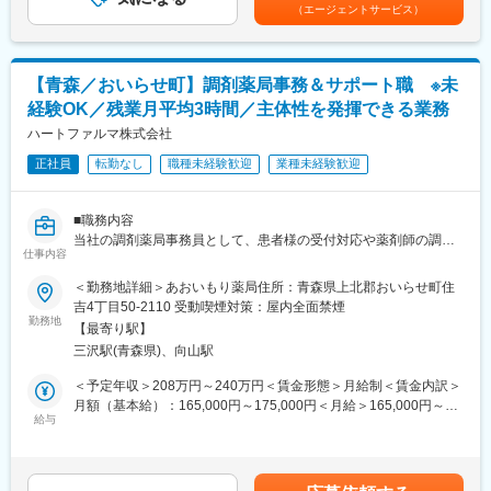
下する可能性があります。月給(月額)は固定手当を含みます。
れていた薬剤管理を、全自動で管理、調整、計測、分包まで対応
（エージェントサービス）
ビリを併せたケアを実施しております。
可能にしました。当社の製品やシステムが、24時間止めてはなら
ない医療現場の安心安全や、医療従事者の負担軽減に大きく貢献
■訪問看護について：
しています。
年齢や性別、病気の時期を問わず、訪問看護を必要とするすべて
◆高いシェアを持つ製品：
【青森／おいらせ町】調剤薬局事務＆サポート職 ※未
の方が対象です。
調剤というニッチな分野で、業界トップクラスのシェアを誇る製
経験OK／残業月平均3時間／主体性を発揮できる業務
お客様の主治医の医療方針やケアプランに添って、看護師（また
品が多数あります。寡占市場だからこそ、競合製品を使っている
はその他の専門職のスタッフ）が、病気・体調不良などで支援を
ハートファルマ株式会社
顧客からいかにシェアを獲得するか試行錯誤する面白さがありま
必要とされる方のご自宅や、入居されている施設を訪問し、医療
す。
正社員
転勤なし
職種未経験歓迎
業種未経験歓迎
的処置や管理などの看護サービスを提供いたします。
変更の範囲：会社の定める業務
■職務内容
当社の調剤薬局事務員として、患者様の受付対応や薬剤師の調剤
仕事内容
サポート業務を担当していただきます。
同社は小児科からの処方箋が多く、小さいお子さんの触れ合いも
＜勤務地詳細＞あおいもり薬局住所：青森県上北郡おいらせ町住
変更の範囲：会社の定める業務
多いため、患者様、職員、薬剤師とのコミュニケーションを大切
吉4丁目50-2110 受動喫煙対策：屋内全面禁煙
にし地域に愛される薬局を目指しております。
勤務地
【最寄り駅】
〇具体的な業務内容
三沢駅(青森県)、向山駅
・薬局内の掃除、備品の整理整頓
・患者様の受付、会計（処方箋を受け取り、処方箋の内容をＰＣ
＜予定年収＞208万円～240万円＜賃金形態＞月給制＜賃金内訳＞
に入力。患者さんの対応しながら、会計の対応も行っていただき
月額（基本給）：165,000円～175,000円＜月給＞165,000円～
ます。）
給与
175,000円＜昇給有無＞有＜残業手当＞有＜給与補足＞■昇給：年
・レセプト業務
1回10月（1月あたり 500 円 ～ 3,000 円 ※前年度実績）■賞与：
・薬剤師補助（処方箋の内容を確認し、薬を取り揃える。商品の
年2回6・12月（100,000円～300,000円 ※前年度実績）賃金はあ
発注補助や商品の納品・検品。）
くまでも目安の金額であり、選考を通じて上下する可能性があり