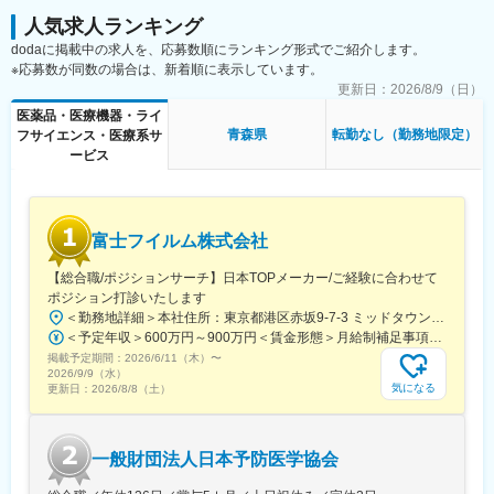
人気求人ランキング
dodaに掲載中の求人を、応募数順にランキング形式でご紹介します。
※応募数が同数の場合は、新着順に表示しています。
更新日：
2026/8/9（日）
医薬品・医療機器・ライ
青森県
転勤なし（勤務地限定）
フサイエンス・医療系サ
ービス
富士フイルム株式会社
【総合職/ポジションサーチ】日本TOPメーカー/ご経験に合わせて
ポジション打診いたします
＜勤務地詳細＞本社住所：東京都港区赤坂9-7-3 ミッドタウン・ウェスト勤務地最寄駅：東京メトロ日比谷線／都営大江戸線／六本木駅受動喫煙対策：敷地内全面禁煙
＜予定年収＞600万円～900万円＜賃金形態＞月給制補足事項なし＜賃金内訳＞月額（基本給）：300,000円～500,000円＜月給＞300,000円～500,000円＜昇給有無＞有＜残業手当＞有賃金はあくまでも目安の金額であり、選考を通じて上下する可能性があります。月給(月額)は固定手当を含めた表記です。
掲載予定期間：
2026/6/11（木）
〜
2026/9/9（水）
気になる
更新日：
2026/8/8（土）
一般財団法人日本予防医学協会