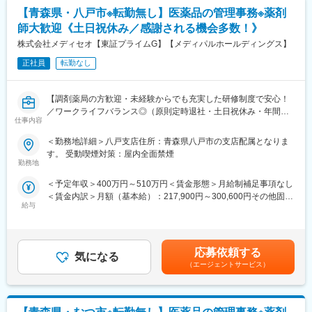
体制の健全化を示す信用格付け「スタンダード・アンド・プアー
1980年代から他社に先駆けてスウェーデンなどヨーロッパに販売
【青森県・八戸市※転勤無し】医薬品の管理事務※薬剤
ズ日本SME格付け」で最上位ランク「aaa」を取得。地域密着型
網を拡大してきました。国内だけでなく、海外での売上も安定的
師大歓迎《土日祝休み／感謝される機会多数！》
の安定企業で、福利厚生や社員教育にも注力し離職率低下に努め
に伸びているため経営が安定しています。
ています。
株式会社メディセオ【東証プライムG】【メディパルホールディングス】
・生活習慣について、管理栄養士が日常生活で実践できる食事な
正社員
転勤なし
どをアドバイスし、健康維持にお役立ていただけるサプリメント
変更の範囲：会社の定める業務
や健康食品の商品選びのサポートも行っております。
【調剤薬局の方歓迎・未経験からでも充実した研修制度で安心！
変更の範囲：会社の定める業務
／ワークライフバランス◎（原則定時退社・土日祝休み・年間休
仕事内容
日125日）／東証プライムメディパルHD】
＜勤務地詳細＞八戸支店住所：青森県八戸市の支店配属となりま
■職務内容
す。 受動喫煙対策：屋内全面禁煙
配属先の営業所にて、管理薬剤師として営業所全体を事務的・学
勤務地
術的な立場からサポートして頂きます。未経験の方もOJTなどを
＜予定年収＞400万円～510万円＜賃金形態＞月給制補足事項なし
通して手厚くフォローしますのでご安心ください！
＜賃金内訳＞月額（基本給）：217,900円～300,600円その他固定
給与
手当/月：30,500円～36,000円＜月給＞248,400円～336,600円＜
■具体的な業務内容
昇給有無＞有＜残業手当＞有＜給与補足＞※給与詳細は経験・能力
・販売活動を適正に行うための管理業務／事務
等を考慮の上、当社規定により決定します。■昇給：年1回■賞
・事業所内にある医薬品の品質管理
与：年2回賃金はあくまでも目安の金額であり、選考を通じて上下
・取引先へのDI問合せ対応（製造販売後の安全管理業務）
応募依頼する
気になる
する可能性があります。月給(月額)は固定手当を含めた表記です。
・営業担当者（MS）への薬事研修 等
（エージェントサービス）
■働き方
残業は月平均2時間程と、ほとんど定時で終業することが可能で