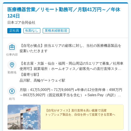
社、140を超える国や地域で自社開発の医療機器を販売していま
す。日本における主力製品はチタン・吸収性インプラントで、低
医療機器営業／リモート勤務可／月額41万円～／年休
侵襲手術に寄与しています。本社開発体制ではインプラント分野
124日
に注力、新製品のグローバルな上市を継続的に行っています。
日本ゴア合同会社
変更の範囲：会社の定める業務
正社員
転勤なし
業種未経験歓迎
【自宅が拠点】担当エリアの顧客に対し、当社の医療機器製品を
提案いただきます
仕事内容
【名古屋・大阪・仙台・福岡・岡山周辺の5エリアで募集／社用車
使用可】就業場所：ホームオフィス／顧客先への直行直帰スタイ
勤務地
ル(1)名古屋エリア愛知県、岐阜県、福井県、三重県(2)大阪エリア
【最寄り駅】
滋賀県、京都府、大阪府、兵庫県、奈良県、和歌山県(3)仙台エリ
品川駅、高輪ゲートウェイ駅
ア宮城県、青森県、秋田県、山形県、岩手県、福島県※上記東北6
件をチームで担当(4)福岡エリア福岡県、大分県、佐賀県、熊本
月額：41万5,000円～71万9,666円 ※年俸の12分割年俸：498万円
県、長崎県、宮崎県、鹿児島県、沖縄県(5)岡山エリア鳥取県、島
～863万5,992円（固定残業手当を含む）＋Sales Pay（内訳）年
給与
根県、岡山県、広島県、山口県※今後は東京エリアでの募集も予定
額（基本給）：450万円～800万円固定残業手当：月4万円～5万
です。◎社用車での訪問が可能です◎訪問のない日は在宅勤務と
3,000円（12時間分）※超過した時間外労働の残業手当は追加支給
なります◎研修、社内の打ち合わせ、イベント等で出社が発生す
◎Sales Pay：年額（基本給）の10％支給あり
【自宅がオフィス】直行直帰＆高い裁量で活躍
トップシェア製品を、自信を持って提案できる営業へ
る可能性がございます◎転勤は基本ありません本社：東京都港区
港南1-8-15 Wビル14F受動喫煙対策：敷地内全面禁煙