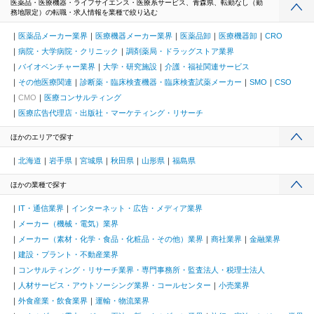
医薬品・医療機器・ライフサイエンス・医療系サービス、青森県、転勤なし（勤
務地限定）の転職・求人情報を業種で絞り込む
医薬品メーカー業界
医療機器メーカー業界
医薬品卸
医療機器卸
CRO
病院・大学病院・クリニック
調剤薬局・ドラッグストア業界
バイオベンチャー業界
大学・研究施設
介護・福祉関連サービス
その他医療関連
診断薬・臨床検査機器・臨床検査試薬メーカー
SMO
CSO
CMO
医療コンサルティング
医療広告代理店・出版社・マーケティング・リサーチ
ほかのエリアで探す
北海道
岩手県
宮城県
秋田県
山形県
福島県
ほかの業種で探す
IT・通信業界
インターネット・広告・メディア業界
メーカー（機械・電気）業界
メーカー（素材・化学・食品・化粧品・その他）業界
商社業界
金融業界
建設・プラント・不動産業界
コンサルティング・リサーチ業界・専門事務所・監査法人・税理士法人
人材サービス・アウトソーシング業界・コールセンター
小売業界
外食産業・飲食業界
運輸・物流業界