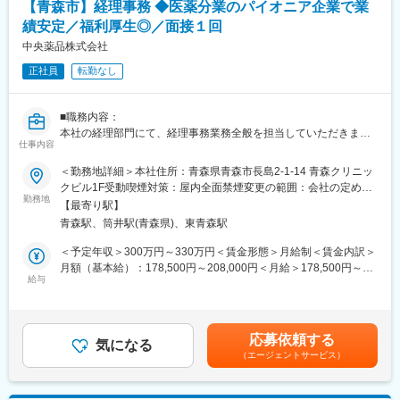
【青森市】経理事務 ◆医薬分業のパイオニア企業で業
績安定／福利厚生◎／面接１回
【その他補足情報】
・長期間の研修を用意しているため職種未経験＆技術的な知識が
中央薬品株式会社
全く無い方でも立ち上りが可能となっております。
正社員
転勤なし
・正社員登用は前提の採用です。就業態度に問題がなければ原則
登用となり、業界トップクラスシェアを誇る優良企業の正社員と
して安定就業が可能です。（登用率98%、試験やノルマなし）
■職務内容：
・業界トップクラスのIoT製品や医療システムに触れる事が可能で
本社の経理部門にて、経理事務業務全般を担当していただきま
す。また、販売スキルだけでなく薬局運営コンサルティングのス
仕事内容
す。
キルも習得可能なため市場価値向上が可能です。
※入社後、まずは経験・スキルに応じて対応できる業務からお任せ
＜勤務地詳細＞本社住所：青森県青森市長島2-1-14 青森クリニッ
します。
クビル1F受動喫煙対策：屋内全面禁煙変更の範囲：会社の定める
【ポジションの魅力】
※当社は青森市を中心に県内に「中央調剤薬局」を15店舗を展開
勤務地
事業所
・同社の製品やシステムが、24時間止めてはならない医療現場の
【最寄り駅】
しております。
安心安全や、医療従事者の負担軽減に大きく貢献しています。
青森駅、筒井駅(青森県)、東青森駅
・調剤というニッチな分野で、業界トップクラスのシェアを誇る
■職場環境：
＜予定年収＞300万円～330万円＜賃金形態＞月給制＜賃金内訳＞
製品が多数あります。寡占市場だからこそ、競合製品を使ってい
白衣・制服貸与、出産・育児休暇制度あり。長期的に安定して働
月額（基本給）：178,500円～208,000円＜月給＞178,500円～
る顧客からいかにシェアを獲得するか、試行錯誤する面白さがあ
ける環境です。
給与
208,000円＜昇給有無＞有＜残業手当＞有＜給与補足＞※給与詳細
ります。
は経験・能力を考慮し、相談の上決定します。・賞与：年2回・昇
・同社の営業に決まったマニュアルはなく、自分なりの創意工夫
■業務の魅力：
給：年1回賃金はあくまでも目安の金額であり、選考を通じて上下
が重要です。また個人だけでなく拠点単位での表彰制度もありチ
地域医療を支えるやりがいのある仕事です。業務を通じて経理や
する可能性があります。月給(月額)は固定手当を含めた表記です。
ーム一丸で取り組む環境も魅力です。
応募依頼する
医療に関する知識の向上も見込めるポジションです。
気になる
（エージェントサービス）
【同社について】
■当社の特徴/魅力：
当社は売上高256億円、全国77拠点、従業員数570名規模を誇る調
・患者様に永続的に質の高い医療サービスを提供するため、財務
剤機器メーカーです。1971年創業と半世紀以上歴史をもち、特に