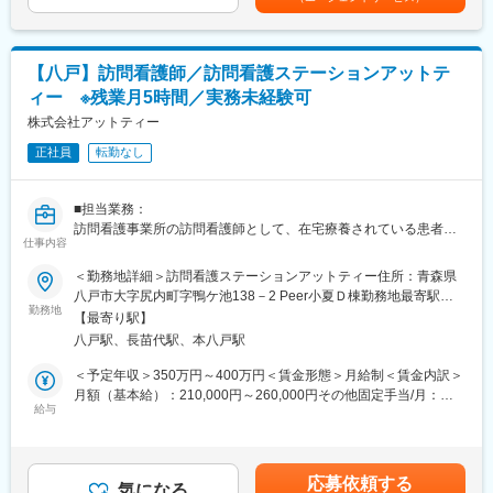
分包機」や「リアルタイム薬品管理装置」といった調剤IoT機器の
経験7年賃金はあくまでも目安の金額であり、選考を通じて上下す
メンテナンスを行います。
る可能性があります。月給(月額)は固定手当を含めた表記です。
【業務詳細】
【八戸】訪問看護師／訪問看護ステーションアットテ
（1）メンテナンス契約を締結していただいているお客様に定期的
ィー ※残業月5時間／実務未経験可
に伺って機械の状態を確認調整する業務
（2）メンテナンス契約の有無に関わらず全ての機械トラブルに対
株式会社アットティー
する緊急対応
正社員
転勤なし
（3）新しい機械を導入する際の導入設置作業
（4）メンテナンスに関する書類作成（保守契約更新、修理履歴・
機器状態報告書など）
■担当業務：
訪問看護事業所の訪問看護師として、在宅療養されている患者様
【ポジションの魅力】
仕事内容
宅に訪問し、医療ケアを行っていただきます。
・長期間の研修を用意しているため職種未経験＆技術的な知識が
＜勤務地詳細＞訪問看護ステーションアットティー住所：青森県
全く無い方でも立ち上りが可能となっております。
■業務補足：
八戸市大字尻内町字鴨ケ池138－2 Peer小夏Ｄ棟勤務地最寄駅：
・業界トップクラスのIoT製品や医療システムに触れる事が可能で
※社有車（軽自動車）使用します。
勤務地
JR 八戸線／八戸駅受動喫煙対策：屋内全面禁煙変更の範囲：無
す。また、製品知識だけでなくメンテナンススキルも習得可能な
【最寄り駅】
※電話待機業務が発生します。（月5～8回程度）
ため市場価値向上が可能です。
八戸駅、長苗代駅、本八戸駅
・正社員登用は前提の採用です。就業態度に問題がなければ原則
■就業時間補足：
＜予定年収＞350万円～400万円＜賃金形態＞月給制＜賃金内訳＞
登用となり、業界トップクラスシェアを誇る優良企業の正社員と
1ヶ月単位の変形労働時間制を導入しています。（1週間の平均労
月額（基本給）：210,000円～260,000円その他固定手当/月：
して安定就業が可能です。（登用率98%、試験ノルマなし）
働時間：40時間）
給与
30,000円～40,000円＜月給＞240,000円～300,000円＜昇給有無
＞有＜残業手当＞有＜給与補足＞※経験・スキルを考慮のうえ、当
【同社の魅力】
■訪問看護ステーションアットティーの特徴：
社規定にて決定■賞与：年2回 計2.50ヶ月分（過去実績）■昇
◆医療業界に貢献：
平成29年3月開設。在宅患者さんや施設入居者さんへ訪問し、医
給：年2,000円～5,000円（過去実績）記載金額は選考を通じて上
最新のIoT技術に注力しており、これまで人の手でアナログに行わ
応募依頼する
療ケアを行っています。また、理学療法士も在籍し、看護とリハ
気になる