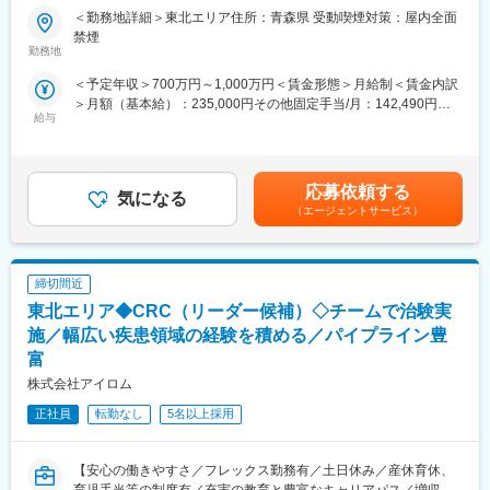
■業務内容：【変更の範囲：当社業務全般】
＜勤務地詳細＞東北エリア住所：青森県 受動喫煙対策：屋内全面
大阪、兵庫を中心に全国で介護事業・医療事業・障がい福祉事業
禁煙
などを幅広く手がけている当社にて、「エリアマネージャー」と
勤務地
して5か所程度の複数事業所の統括マネジメントをご担当いただき
＜予定年収＞700万円～1,000万円＜賃金形態＞月給制＜賃金内訳
ます。
＞月額（基本給）：235,000円その他固定手当/月：142,490円固
給与
定残業手当/月：122,510円（固定残業時間45時間0分/月）超過し
■業務詳細：
た時間外労働の残業手当は追加支給＜月給＞500,000円（一律手
◇新規施設の立ち上げ、スタッフ採用・管埋・教育・離職防止、
当を含む）＜昇給有無＞有＜残業手当＞有＜給与補足＞※想定年
新規開拓、利用者のフォロー、営業数字の管理、債権管理などの
収：50万×14回支給※入社月により初回賞与は支給要件あり■賞与
施設運営における全般的なマネジメント
応募依頼する
気になる
実績：年2回（1回支給実績50万～）賃金はあくまでも目安の金額
◇連携先の開拓
（エージェントサービス）
であり、選考を通じて上下する可能性があります。月給(月額)は固
└病院や居宅介護支援事業所、近隣の同業施設など、連携先の開
定手当を含めた表記です。
拓
◇稼働、人員配置、コンプライアンスという3つの経営指標に基づ
締切間近
く数字軸
を中核にしたマネジメント
東北エリア◆CRC（リーダー候補）◇チームで治験実
◇イノベーティブな企画・取り組みなどを通してブランディング
施／幅広い疾患領域の経験を積める／パイプライン豊
の強化
富
※創立間もないため、中途入社の方が多いです。
株式会社アイロム
■ポジションについて：
正社員
転勤なし
5名以上採用
エリアマネージャーのポストに空きがない場合や研修期間は、他
の職種や役割として勤務をいただく場合があります。（※賃金条件
に変わりはございません）身体介助・入浴介助・排泄介助・食事
【安心の働きやすさ／フレックス勤務有／土日休み／産休育休、
介助・レクリエーション・送迎業務など介護業務全般エリアマネ