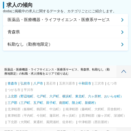
求人の傾向
dodaに掲載中の求人に関するデータを、カテゴリごとにご紹介します。
医薬品・医療機器・ライフサイエンス・医療系サービス
青森県
転勤なし（勤務地限定）
医薬品・医療機器・ライフサイエンス・医療系サービス、青森県、転勤なし（勤
務地限定）の転職・求人情報をエリアで絞り込む
青森市
弘前市
八戸市
黒石市
五所川原市
十和田市
三沢市
むつ市
つがる市
平川市
上北郡（野辺地町、七戸町、六戸町、横浜町、東北町、六ヶ所村、おいらせ町）
三戸郡（三戸町、五戸町、田子町、南部町、階上町、新郷村）
北津軽郡（板柳町、鶴田町、中泊町）
南津軽郡（藤崎町、大鰐町、田舎館村）
東津軽郡（平内町、今別町、蓬田村、外ヶ浜町）
西津軽郡（鰺ヶ沢町、深浦町）
下北郡（大間町、東通村、風間浦村、佐井村）
中津軽郡（西目屋村）