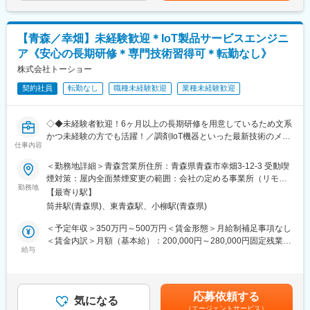
を身につけます。
変更の範囲：会社の定める業務
・入社2週間～1カ月 ： 先輩社員に同行し、仕事の流れを学びま
す。「会話のコツ」や「商品のご案内方法」といった実践的なス
【青森／幸畑】未経験歓迎＊IoT製品サービスエンジニ
キルを習得します。
ア《安心の長期研修＊専門技術習得可＊転勤なし》
・入社1カ月以降 ： 慣れてきたら独り立ち。既存のお客様をメイ
株式会社トーショー
ンに訪問します。
契約社員
転勤なし
職種未経験歓迎
業種未経験歓迎
＜専門資格を取得できる＞
・入社後は、医薬品販売の専門知識を身につけるために、登録販
売者資格を取得していただきます。社内の合格率は90％となって
◇◆未経験者歓迎！6ヶ月以上の長期研修を用意しているため文系
おり、研修を含めて会社が全面的にサポートします。
かつ未経験の方でも活躍！／調剤IoT機器といった最新技術のメン
仕事内容
・資格取得後は、資格手当として給与にも反映されます。
テナンスが可能！／原則転勤は無いため特定エリアで就業された
い方も歓迎！社会貢献性の高い仕事◆◇
＜勤務地詳細＞青森営業所住所：青森県青森市幸畑3-12-3 受動喫
変更の範囲：会社の定める業務
煙対策：屋内全面禁煙変更の範囲：会社の定める事業所（リモー
【はじめに】
勤務地
トワーク含む）
【最寄り駅】
当ポジションはフィールドエンジニアと言われる、自社製品を購
筒井駅(青森県)、東青森駅、小柳駅(青森県)
入されたお客様先へ出向き、機械やシステムのメンテナンスを行
う技術職となります。
＜予定年収＞350万円～500万円＜賃金形態＞月給制補足事項なし
メンテナンススキルの市場価値は上昇の一途を辿っており、同社
＜賃金内訳＞月額（基本給）：200,000円～280,000円固定残業手
で得られるスキルも例外ではありません。完全未経験から市場価
給与
当/月：40,000円～70,000円（固定残業時間33時間0分/月）超過し
値を高める事ができる貴重な求人となります。
た時間外労働の残業手当は追加支給＜月給＞240,000円～350,000
円（一律手当を含む）＜昇給有無＞有＜残業手当＞有＜給与補足
【業務内容】
＞※給与詳細は、年齢・スキルを考慮し決定します。■昇給：年1
応募依頼する
同社のフィールドエンジニアとして主力製品である「全自動調剤
気になる
回■賞与：年2回年収420万円／30歳 経験5年年収500万円／32歳
（エージェントサービス）