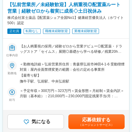
ます。
【弘前営業所／未経験歓迎】人柄重視◎配置薬ルート
営業｜経験ゼロから着実に成長◇土日祝休み
【ポジションの魅力】
・長期間の研修を用意しているため職種未経験＆技術的な知識が
株式会社富士薬品【配置薬シェア全国No1】健康経営優良法人（ホワイト
全く無い方でも立ち上りが可能となっております。
500）認定
・業界トップクラスの調剤システムやIoT製品を扱っており、業務
正社員
転勤なし
職種未経験歓迎
業種未経験歓迎
を通して最新の技術に触れることが可能です。
・正社員登用は前提の採用です。就業態度に問題がなければ原則
登用となり、業界トップクラスシェアを誇る優良企業の正社員と
【お人柄重視の採用／経験ゼロから営業デビュー◎配置薬・ドラ
して安定就業が可能です。（登用率98%、試験ノルマなし）
ッグストア「セイムス」展開◎基礎から学べる研修／残業20h以
仕事内容
内＊直行直帰可・基本土日祝休み／面接1回】
【同社の魅力】
＜勤務地詳細＞弘前営業所住所：青森県弘前市神田4-1-6 受動喫煙
◆医療業界に貢献：
■職務内容：
対策：屋内全面禁煙変更の範囲：会社の定める事業所
最新のIoT技術に注力しており、これまで人の手でアナログに行わ
既にお取引のある個人宅・法人のお客様を定期的に訪問し、配置
勤務地
れていた薬剤管理を、全自動で管理、調整、計測、分包まで対応
【最寄り駅】
薬（救急箱）と健康食品の点検・補充・健康相談を行う営業で
可能にしました。当社の製品やシステムが、24時間止めてはなら
撫牛子駅、弘前駅、中央弘前駅
す。
ない医療現場の安心安全や、医療従事者の負担軽減に大きく貢献
「薬を売る」のではなく、「人として信頼される」営業であり、
＜予定年収＞300万円～323万円＜賃金形態＞月給制＜賃金内訳＞
しています。
お客様の体調や生活背景に寄り添い、感謝される仕事です。
月額（基本給）：210,000円～230,000円固定残業手当/月：
◆高いシェアを持つ製品：
給与
35,796円～39,205円（固定残業時間22時間30分/月）超過した時
調剤というニッチな分野で、業界トップクラスのシェアを誇る製
＜仕事の流れ＞
間外労働の残業手当は追加支給＜月給＞245,796円～269,205円
品が多数あります。寡占市場だからこそ、競合製品を使っている
配置薬や健康食品、サプリメントの使用頻度に合わせて、1～6ヵ
（一律手当を含む）＜昇給有無＞有＜残業手当＞有＜給与補足＞※
顧客からいかにシェアを獲得するか試行錯誤する面白さがありま
月に1回程度のペースでお客様宅を訪問
年収は当社規定に基づき、年齢や経験に応じて決定します。・昇
す。
応募依頼する
※社用車（軽自動車）に乗ってお客様宅へ訪問をします。（1件あ
気になる
給：年1回（4月）＜モデル給与＞※入社3年目平均基本給＋各種手
（エージェントサービス）
たり20～30分程度）
当＋業績連動給→総支給月額344,141円※業績連動給：月の予算達
変更の範囲：会社の定める業務
・配置薬や健康食品の期限管理