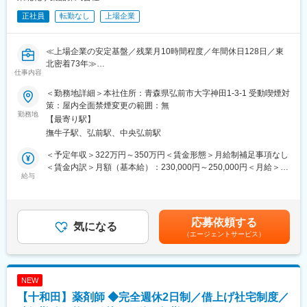
正社員
転勤なし
上場企業
≪上場企業の安定基盤／残業月10時間程度／年間休日128日／東
北密着73年≫
仕事内容
東証スタンダード上場企業である当社の関るグループにて、経理
業務全般をお任せします。
＜勤務地詳細＞本社住所：青森県弘前市大字神田1-3-1 受動喫煙対
具体的には以下の業務を担当していただきます。
策：屋内全面禁煙変更の範囲：無
勤務地
【最寄り駅】
■この求人のオススメポイント：
撫牛子駅、弘前駅、中央弘前駅
・月残業15時間程度と休日128日で無理なく長期的に働ける環境
・上場企業ならではの安定性と将来性の中で腰を据えてキャリア
＜予定年収＞322万円～350万円＜賃金形態＞月給制補足事項なし
形成
＜賃金内訳＞月額（基本給）：230,000円～250,000円＜月給＞
給与
230,000円～250,000円＜昇給有無＞有＜残業手当＞有＜給与補足
■職務内容：
＞※上記の年収帯は、賞与が満額支給の場合の金額となりますが、
・伝票の起票およびチェック、日次の現金・預金管理
入社1年目は賞与満額ではございません。■昇給：年1回（4月）■
・売掛金・買掛金の管理、在庫管理
賞与：年2回（6月・12月）■期末手当：年1回（9月）・・・業績
応募依頼する
・経費精算の処理
気になる
好調時に限る賃金はあくまでも目安の金額であり、選考を通じて
（エージェントサービス）
・月次・四半期・年次決算の補助業務および会社法計算書類の作
上下する可能性があります。月給(月額)は固定手当を含めた表記で
成
す。
・有価証券報告書などの開示書類作成、監査法人対応
・システムへの入力や帳票の出力
NEW
経営層向けの報告書作成も重要な役割であり、正確かつスピーデ
【十和田】薬剤師 ◆完全週休2日制／借上げ社宅制度／
ィーな対応が求められます。