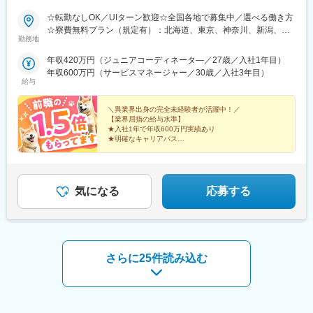
☆転勤なしOK／UIターン歓迎☆全国各地で募集中／選べる働き方
☆寮費無料プラン（規定有）：北海道、東京、神奈川、新潟、三
勤務地
重、滋賀、沖縄☆マイカー通勤手当有【1／地元マネージャーコー
ス】◇地元採用・転勤なし可■東北／北海道、青森、岩手、宮城、
年収420万円（ジュニアコーディネータ―／27歳／入社1年目）
山形、福島■関東甲信越／茨城、栃木、群馬、埼玉、千葉、東京、
年収600万円（サービスマネージャー／30歳／入社3年目）
神奈川、新潟、富山、山梨、長野■東海／岐阜、静岡、愛知、三重
給与
■関西／滋賀、京都、大阪、兵庫、奈良、和歌山■中国・四国／岡
山、広島、山口、徳島、香川、愛媛、高知■九州／福岡、佐賀、長
＼異業界出身の完全未経験者が活躍中！／
崎、熊本、大分、宮崎、鹿児島、沖縄☆江戸川・川崎・湘南・川
【業界屈指の給与水準】
★入社1年で年収600万円実績あり
越・香川・徳島・青森・多摩川にて新規オープン★別事業へのキ
★明確なキャリアパス
ャリアチェンジによる昇格可能☆ページ下部「勤務地の一例」も
★介護経験ゼロからマネージャー輩出
ご参照ください【2／全国マネージャーコース】◆全国募集／引越
★資格取得費用は会社負担
し手当・社宅◆入社半年の養成期間中は東京・神奈川・埼玉／所
★完全週休2日／転勤なし・UIターン可
在地はHP参照⇒養成期間後の勤務地は現在お住まいの地域又はジ
気になる
応募する
ェネラルマネージャーと相談の上決定◆引越し手当支給・家賃無
料の借り上げ社宅提供☆早期キャリアアップしたい方に最適なポ
ジション
さらに25件読み込む