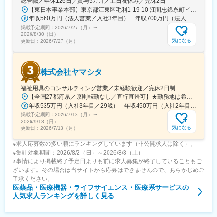
総合職／年休126日／賞与5カ月／土日祝休み／完休2日
【東日本事業本部】東京都江東区毛利1-19-10 江間忠錦糸町ビル※訪問先からの直行直帰が可能です！＜アクセス＞・JR総武線（快速・各駅停車）／東京メトロ半蔵門線 錦糸町駅より徒歩5分・東京メトロ半蔵門線／都営新宿線 住吉駅より徒歩5分※受動喫煙対策:屋内全面禁煙
年収560万円（法人営業／入社3年目） 年収700万円（法人営業・チームリーダー／入社5年目）
掲載予定期間：
2026/7/27（月）
〜
2026/8/30（日）
気になる
更新日：
2026/7/27（月）
株式会社ヤマシタ
福祉用具のコンサルティング営業／未経験歓迎／完休2日制
【全国27都府県／原則転勤なし／直行直帰可】★勤務地は希望を考慮★拠点により車通勤OK※充足状況により、ご希望の勤務地での募集が終了している場合があります。※転居を伴う転勤の有無は、半年ごとに希望を伺い、選択いただけます。■東北■・宮城県（仙台市）■関東■・東京都（東京23区など）・神奈川県（横浜市など）・埼玉県（さいたま市など）・千葉県（千葉市など）・茨城県（水戸市）・栃木県（宇都宮市／足利市）・群馬県（前橋市）■東海■・愛知県（名古屋市／豊田市／豊橋市／小牧市）・静岡県（静岡市／浜松市／沼津市／焼津市／富士市）・岐阜県（岐阜市）・三重県（四日市市）■信越・北陸■・長野県（長野市）・山梨県（甲府市）・石川県（金沢市）・富山県（富山市）・福井県（福井市）■関西■・大阪府・兵庫県（神戸市／尼崎市／姫路市）・京都府（京都市）・奈良県（奈良市／天理市）・滋賀県（大津市／彦根市）・和歌山県（和歌山市／田辺市）■中国■・広島県（広島市）・岡山県（岡山市）■四国■・香川県（高松市）■九州■・福岡県（福岡市）
年収535万円（入社3年目／29歳） 年収450万円（入社2年目／26歳）
掲載予定期間：
2026/7/13（月）
〜
2026/9/13（日）
気になる
更新日：
2026/7/13（月）
※求人応募数の多い順にランキングしています（非公開求人は除く）。
※集計対象期間：2026/8/2（日）～2026/8/8（土）
※事情により掲載終了予定日よりも前に求人募集が終了していることもご
ざいます。その場合は当サイトから応募はできませんので、あらかじめご
了承ください。
医薬品・医療機器・ライフサイエンス・医療系サービス
の
人気求人ランキングを詳しく見る