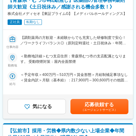
【青森県・むつ市※転勤無し】医薬品の管理事務※薬剤
す。
時短勤務も可能な環境のため、ママさんの活躍事例もございます
師大歓迎《土日祝休み／感謝される機会多数！》
◎
株式会社メディセオ【東証プライムG】【メディパルホールディングス】
※入社1年間は時短勤務不可
正社員
転勤なし
■ポジションの魅力
（1）ワークライフバランス：
【調剤薬局の方歓迎・未経験からでも充実した研修制度で安心！
原則定時退社・土日祝休みに加えて年間休日125日とプライベー
／ワークライフバランス◎（原則定時退社・土日祝休み・年間休
トと仕事の両立がしやすい環境です。
仕事内容
日125日）／東証プライムメディパルHD】
（2）働きやすい環境：
事業所には10名前後のスタッフが在籍しており、和やかな雰囲気
＜勤務地詳細＞むつ支店住所：青森県むつ市の支店配属となりま
■職務内容
で腰を据えて働ける環境です。基本的に1拠点につき薬剤師1名の
す。 受動喫煙対策：屋内全面禁煙
配属先の営業所にて、管理薬剤師として営業所全体を事務的・学
ため、感謝される機会が多く、スタッフの満足度も高いです。
勤務地
術的な立場からサポートして頂きます。未経験の方もOJTなどを
（3）業界最大手・安定基盤：
＜予定年収＞400万円～510万円＜賃金形態＞月給制補足事項なし
通して手厚くフォローしますのでご安心ください！
当社は、医薬品卸業界最大手として、1000社を超える国内外メー
＜賃金内訳＞月額（基本給）：217,900円～300,600円その他固定
カー と取引しており、製品ラインナップは15万種に及びます。
給与
手当/月：30,500円～36,000円＜月給＞248,400円～336,600円＜
■具体的な業務内容
昇給有無＞有＜残業手当＞有＜給与補足＞※給与詳細は経験・能力
・販売活動を適正に行うための管理業務／事務
■当社について
等を考慮の上、当社規定により決定します。■昇給：年1回■賞
・事業所内にある医薬品の品質管理
当社は、総合商社を除く国内の卸売業としては初の３兆円台の売
与：年2回賃金はあくまでも目安の金額であり、選考を通じて上下
・取引先へのDI問合せ対応（製造販売後の安全管理業務）
上規模を誇る国内最大の医薬品卸企業です。
応募依頼する
気になる
する可能性があります。月給(月額)は固定手当を含めた表記です。
・営業担当者（MS）への薬事研修 等
医師の処方が必要な医療用医薬品だけでなく、医療機器・医療材
（エージェントサービス）
料・臨床検査試薬など、診断、検査、治療、投薬にまで幅広く医
■働き方
療に関わる商品を1,000社以上のメーカーから仕入れ、病院・診療
残業は月平均2時間程と、ほとんど定時で終業することが可能で
所や調剤薬局など全国約10万軒もの医療機関に販売・納品してい
【弘前市】採用・労務◆県内数少ない上場企業◆年間
す。
ます。