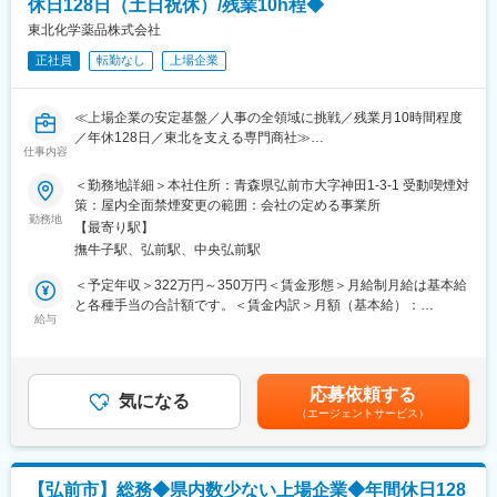
時短勤務も可能な環境のため、ママさんの活躍事例もございます
当社では安定供給と流通プロセス全体の効率化・最適化を実現す
休日128日（土日祝休）/残業10h程◆
◎
る高機能物流を土台に、医療機関やメーカーの皆様をサポートす
東北化学薬品株式会社
※入社1年間は時短勤務不可
る様々なサービス展開に取り組んでいます。
正社員
転勤なし
上場企業
また、女性活躍推進「えるぼし認定3つ星」を取得しており、時短
■ポジションの魅力
勤務制度対象者の拡大や育児・介護等の家庭事情で退職された社
（1）ワークライフバランス：
員が、再び当社で活躍できるジョブ・リターン制度の導入等、女
≪上場企業の安定基盤／人事の全領域に挑戦／残業月10時間程度
原則定時退社・土日祝休みに加えて年間休日125日とプライベー
性が活躍できる環境整備に積極的に取り組んでいます。
／年休128日／東北を支える専門商社≫
トと仕事の両立がしやすい環境です。
仕事内容
■この求人のオススメポイント：
（2）働きやすい環境：
・採用から労務まで人事の中核を担い、仕組みづくりにも関われ
事業所には10名前後のスタッフが在籍しており、和やかな雰囲気
＜勤務地詳細＞本社住所：青森県弘前市大字神田1-3-1 受動喫煙対
るやりがいの大きな仕事
で腰を据えて働ける環境です。基本的に1拠点につき薬剤師1名の
策：屋内全面禁煙変更の範囲：会社の定める事業所
・土日祝休み、年間休日128日、残業月10時間程度で私生活も大
ため、感謝される機会が多く、スタッフの満足度も高いです。
勤務地
【最寄り駅】
切にできる環境
（3）業界最大手・安定基盤：
撫牛子駅、弘前駅、中央弘前駅
・地域に根差した上場企業としての安定性と、穏やかで協力的な
当社は、医薬品卸業界最大手として、1000社を超える国内外メー
社風
カー と取引しており、製品ラインナップは15万種に及びます。
＜予定年収＞322万円～350万円＜賃金形態＞月給制月給は基本給
と各種手当の合計額です。＜賃金内訳＞月額（基本給）：
医療・理化学・化学分野を支える専門商社として事業展開を行う
■当社について
給与
230,000円～250,000円＜月給＞230,000円～250,000円＜昇給有
当社にて、人事・労務を中心とした管理系総合職の仕事をお任せ
当社は、総合商社を除く国内の卸売業としては初の３兆円台の売
無＞有＜残業手当＞有＜給与補足＞※上記の年収帯は、賞与が満額
いたします。
上規模を誇る国内最大の医薬品卸企業です。
支給の場合の金額となりますが、入社1年目は賞与満額ではござい
■職務内容：
医師の処方が必要な医療用医薬品だけでなく、医療機器・医療材
ません。■昇給：年1回（4月）■賞与：年2回（6月・12月）■期末
応募依頼する
・新卒および中途採用業務全般
料・臨床検査試薬など、診断、検査、治療、投薬にまで幅広く医
気になる
手当：年1回（9月）・・・業績好調時に限る賃金はあくまでも目
（エージェントサービス）
・入退社手続きおよび社員対応
療に関わる商品を1,000社以上のメーカーから仕入れ、病院・診療
安の金額であり、選考を通じて上下する可能性があります。月給
・社員研修の企画・運営
所や調剤薬局など全国約10万軒もの医療機関に販売・納品してい
(月額)は固定手当を含めた表記です。
・給与計算、年末調整業務
ます。
・社会保険関連手続き、法改正対応等
当社では安定供給と流通プロセス全体の効率化・最適化を実現す
【弘前市】総務◆県内数少ない上場企業◆年間休日128