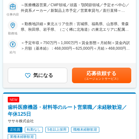
で、将来性・安定感についても安心です。
～医療機器営業／CMF領域／頭蓋・顎関節領域／予定オペ中心／
外資系メーカー／新製品上市予定／営業車貸与／直行直帰～
■同社で働くメリット：
仕事内容
＜安心の働きやすさ＞
南ドイツに本社を持つ医療機器メーカーの日本法人です。同企業
フレックスタイム制も取り入れ、柔軟に働き方をアレンジ可能。
＜勤務地詳細＞東北エリア住所：宮城県、福島県、山形県、青森
は日本での設立から30年を迎え、現在ビジネスモデルの変換期に
残業時間も月10時間程度、産休育休の取得実績も多数あり、育児
県、秋田県、岩手県、（ごく稀に北海道）の東北エリアに配属に
あります。
勤務地
手当もございます。
なります 受動喫煙対策：屋内全面禁煙変更の範囲：会社の定める
直販ビジネスへの転換期を実施して1年が経過、更なる事業拡大を
事業所（リモートワーク含む）
＜予定年収＞750万円～1,000万円＜賃金形態＞月給制＜賃金内訳
目指すメンバーとして、日本市場における製品の普及と今後控え
＜充実のフォロー、研修体制＞
＞月額（基本給）：468,000円～625,000円＜月給＞468,000円～
る製品群の Pre-launch sales activities 関連する業務に従事頂きま
手厚いフォロー体制があります。
給与
625,000円＜昇給有無＞有＜残業手当＞有＜給与補足＞※給与はご
す。
CRC社内認定制度を採用し、継続研修を充実させることで常に新
経験・スキルを考慮し決定いたします■昇給：年1回■賞与：年2回
しい知識を身につけ、スキルアップできる環境を用意していま
（会社の業績及び個人の貢献により賞与を支給）※選考過程でマネ
■業務内容
す。
ージャーポジションの場合は管理監督者扱いになります賃金はあ
・大学病院や基幹病院を中心に、頭蓋・顎関節領域のインプラン
応募依頼する
気になる
くまでも目安の金額であり、選考を通じて上下する可能性があり
ト製品（チタン・吸収性プレート）の提案
＜キャリアステップ＞
（エージェントサービス）
ます。月給(月額)は固定手当を含めた表記です。
・医師や医局との関係構築、症例に応じた製品選定・提案
CRCとして幅広い経験を積むことや、スペシャリストとして特定
・既存顧客対応中心、売上拡大に向けた新規顧客開拓も実施
の疾患領域の専門的な経験を積んでいくことも可能です。
・学会や医局説明会での情報提供、ワークショップ対応
また、グループの垣根を超えCRCからSMAやCRAへのキャリアチ
NEW
・手術立ち合い（予定オペ中心、緊急・夜間・突発的な休日対応
ェンジ、事業の枠をこえ新たなキャリアにチャレンジされている
はほぼ想定なし）
歯科医療機器・材料等のルート営業職／未経験歓迎／
方もいらっしゃいます。
・注文後、ロジスティクスやカスタマーサポートと連携し納品ま
年休125日
で調整
変更の範囲：会社の定める業務
ササキ株式会社
・製品知識習得のため参考書・社内資料を活用し、OJTや年2回の
トレーニングの受講可能
正社員
転勤なし
5名以上採用
職種未経験歓迎
業種未経験歓迎