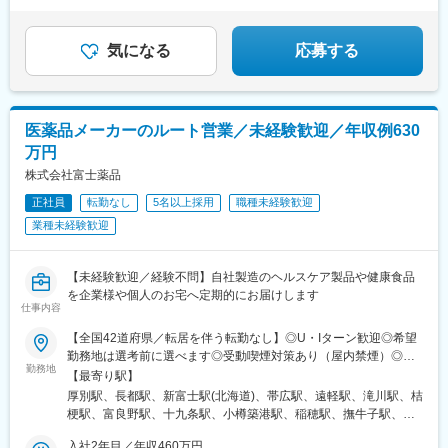
気になる
応募する
医薬品メーカーのルート営業／未経験歓迎／年収例630
万円
株式会社富士薬品
正社員
転勤なし
5名以上採用
職種未経験歓迎
業種未経験歓迎
【未経験歓迎／経験不問】自社製造のヘルスケア製品や健康食品
を企業様や個人のお宅へ定期的にお届けします
仕事内容
【全国42道府県／転居を伴う転勤なし】◎U・Iターン歓迎◎希望
勤務地は選考前に選べます◎受動喫煙対策あり（屋内禁煙）◎オ
勤務地
ンライン面接実施中■北海道・東北北海道／青森／岩手／秋田／山
【最寄り駅】
形／福島■関東茨城／栃木／群馬／神奈川／埼玉／千葉■北陸・甲
厚別駅、長都駅、新富士駅(北海道)、帯広駅、遠軽駅、滝川駅、桔
信越新潟／富山／石川／福井／長野／山梨■東海静岡／愛知／三重
梗駅、富良野駅、十九条駅、小樽築港駅、稲穂駅、撫牛子駅、羽
／岐阜■関西大阪／京都／滋賀／奈良／兵庫／和歌山■中国・四国
後牛島駅、横手駅、千徳駅、泉駅(常磐線)、北山形駅、偕楽園駅、
広島／島根／岡山／山口／徳島／愛媛／香川■九州・沖縄福岡／大
入社2年目／年収460万円