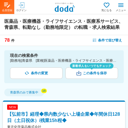
会員登録
ログイン
気になる
メニュー
医薬品・医療機器・ライフサイエンス・医療系サービス、
青森県、転勤なし（勤務地限定）
の転職・求人検索結果
78
条件で並び替え
件
現在の検索条件
[勤務地]青森県 [業種]医薬品・医療機器・ライフサイエンス・医療系サービス [こだわり条件ピックアップ]転勤なし（勤務地限定） [詳細条件](募集・採用情報)転勤なし（勤務地限定）
新着求人をいつでもチェック
条件の変更
この条件を保存
青森県
のみで募集中
NEW
【弘前市】経理◆県内数少ない上場企業◆年間休日128
日（土日祝休）/残業15h程◆
東北化学薬品株式会社