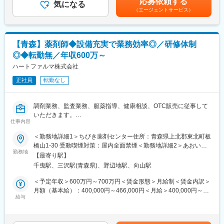
応募依頼する
・薬剤管理、発注業務
気になる
ます。月給(月額)は固定手当を含めた表記です。
（エージェントサービス）
・社用車（軽自動車）を使用して、他薬局等への遣い
・その他付随する業務
レセプト対応など医療機関特有の業務が発生する場面もございま
すが、対応業務はシステム化も進んでいるため、入社時点での専
【青森】薬剤師◆設備充実で業務効率◎／研修体制
門知識は不問です。実際の業務対応を通じて指導およびサポート
◎◆転勤無／年収600万～
いたします。
現在事務員として働いているメンバーは未経験で入社した社員も
ハートファルマ株式会社
多く、２～３週間程度でキャッチアップしておりますのでご安心
正社員
転勤なし
ください。
■就業時間補足 ※下記「就業時間」欄と併せてご確認ください。
調剤業務、監査業務、服薬指導、健康相談、OTC販売に従事して
月・火・水・金は基本的に（1）ですが、状況に応じて（3）
いただきます。
（4）の場合もございます。
仕事内容
木・土は（2）となります。 ※（1）のみ休憩時間が60分となり
■業務内容：
＜勤務地詳細1＞ちびき薬剤センター住所：青森県上北郡東北町板
ます。
「かかりつけ薬局」として地域医療の中での役割を果たすべく、
橋山1-30 受動喫煙対策：屋内全面禁煙＜勤務地詳細2＞あおいも
※週44時間特例措置対象事業場です。
お客さまの体調・生活習慣・服薬歴等を充分に考慮して薬を渡す
勤務地
り薬局住所：青森県上北郡おいらせ町住吉4丁目50-2110 受動喫煙
【最寄り駅】
のが主な業務です。また、薬についてあらゆる面でサポートが行
対策：屋内全面禁煙
千曳駅、三沢駅(青森県)、野辺地駅、向山駅
えるように、「薬剤師教育」を充実させ、専門知識を身につけた
薬剤師による質の高いカウンセリングの提供を目指しています。
＜予定年収＞600万円～700万円＜賃金形態＞月給制＜賃金内訳＞
月額（基本給）：400,000円～466,000円＜月給＞400,000円～
・調剤業務
給与
466,000円＜昇給有無＞有＜残業手当＞有＜給与補足＞※年齢・経
・服薬指導・説明 等
験により優遇賃金はあくまでも目安の金額であり、選考を通じて
上下する可能性があります。月給(月額)は固定手当を含めた表記で
■魅力：