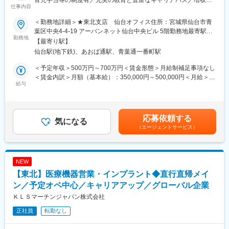
育児手当等の制度有／充実の教育と豊富なキャリアパス／増収増
ージャーへ職種変更時に異動となることがあります。
仕事内容
益中】
＜勤務地詳細＞★東北支店 仙台オフィス住所：宮城県仙台市青
■ご担当の可能性がある施設：
■職務概要：
葉区中央4-4-19 アーバンネット仙台中央ビル 5階勤務地最寄駅：
老人ホーム、障がい・認知症グループホーム、通所介護、生活介
業界内でトップクラスの実績を誇る同社のCRC（治験コーディネ
勤務地
仙台駅受動喫煙対策：屋内全面禁煙変更の範囲：無
【最寄り駅】
護、就労継続B、放課後等ディ、訪問看護・介護等
ーター）として下記業務を行っていただきます。
仙台駅(地下鉄)、あおば通駅、青葉通一番町駅
・患者への試験の説明
■当社について：
・治験のスケジュール管理
＜予定年収＞500万円～700万円＜賃金形態＞月給制補足事項なし
ビオネストグループは、大阪、兵庫を中心に全国で介護事業・医
・各種データの収集、管理など
＜賃金内訳＞月額（基本給）：350,000円～500,000円＜月給＞
療事業・障がい福祉事業などを幅広く手がけております。
給与
350,000円～500,000円＜昇給有無＞有＜残業手当＞有＜給与補足
全国に約500以上の事業所、従業員約5,000名の規模で、医療・介
※将来的にはリーダーとして組織をまとめていただきたいと考えて
＞※能力・経験に応じて決定致します。■賞与：年2回（夏7月・冬
護・障がい福祉の3つのヘルスケア事業を融合し、地域住民の皆様
おります。
12月）賃金はあくまでも目安の金額であり、選考を通じて上下す
に提供することをビジョンに掲げています。 ここ数年で飛躍的に
る可能性があります。月給(月額)は固定手当を含めた表記です。
事業所数が増え、スピード感を持って大きく成長していることを
応募依頼する
■治験はチームで実施：
気になる
実感できます。 成長過程にあるからこそ、「会社のこれから」を
（エージェントサービス）
アイロムの治験は複数のチームメンバーで実施していきます。
自分たちで創っていけるやりがいが感じられる環境です。
チームで助け合いながら行いますので困ったことや突発的なこと
医療・介護・障がい福祉の3つのヘルスケア事業を通して、地域
が起こった際にもメンバー同士でフォローしあえるので安心で
に“ヘルスケア”エコシステムの構築ができるように取り組んでいま
す。
NEW
す。
【東北】医療機器営業・インプラント◆直行直帰メイ
■スキルアップにも最適（豊富なパイプライン）：
チームで複数の治験を実施していきますので、幅広い疾患領域を
ン／予定オペ中心／キャリアアップ／グローバル企業
担当することができます。
ＫＬＳマーチンジャパン株式会社
オンコロジーはもちろん、希少疾患など幅広い領域を受託してお
正社員
転勤なし
ります。
今後海外とも連携しながら更なる治験獲得を目指しておりますの