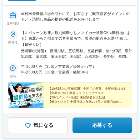
■業務の魅力
競合製品との差別化や新製品上市により、提案の幅が広がる環境
です。
歯科医療機器の総合商社にて、お客さま（既存顧客がメイン）の
予定オペ中心で働きやすく、専門性を深めながら医療現場に貢献
もとへ訪問し商品の提案や配送をお任せします
できます。
仕事内容
【U・Iターン歓迎／原則転勤なし／マイカー通勤OK ※勤務地によ
■担当エリア
る】東北から九州までの各事業所で、希望の拠点をお選び頂けま
東北エリアの担当、メインは宮城県を想定。
勤務地
す！＜北海道エリア＞■札幌支店■旭川店■函館店＜東北エリア＞■
【最寄り駅】
一部福島県、山形県、秋田県、青森県、岩手県（出張ベースでで
八戸店■盛岡支店■秋田店■仙台支店■山形営業所＜北陸エリア＞■
北海道）近隣エリアも担当いただきます。営業車は1人1台貸与さ
元町駅(北海道)、新旭川駅、五稜郭駅、長苗代駅、仙北町駅、泉外
甲府支店■松本支店■長野店■長岡店＜首都圏エリア＞■東京支店■
れます。
旭川駅、富沢駅、東金井駅、国母駅、西松本駅、長野駅、長岡
本郷支店■池袋支店■東京北支店■千葉支店■柏営業所■埼玉支店■埼
駅、芝浦ふ頭駅、本郷三丁目駅、池袋駅、六町駅、天台駅、柏の
玉鴻巣店■厚木支店■横浜支店■高崎営業所■情報機器開発営業部
年収600万円（35歳／営業職／経験5～7年）
■部署構成
葉キャンパス駅、北与野駅、鴻巣駅、本厚木駅、伊勢佐木長者町
（八王子支店内）＜東海エリア＞■岡崎支店■浜松支店■岐阜支店■
年収500万円（30歳／営業職／経験3年）
東日本エリアマネージャー：１名
駅、高崎駅、京王八王子駅、美合駅、助信駅、西岐阜駅、久居
給与
津支店■四日市店■沼津支店＜近畿エリア＞■大阪支店■堺支店■姫
東日本エリアメンバー：５名
駅、中川原駅、沼津駅、ドーム前駅、鳳駅、手柄駅、荒田八幡
路店＜九州エリア＞■鹿児島支店■熊本店■沖縄店【本社】〒440-
駅、神水交差点駅、美栄橋駅、日の出駅(東京都)、湯島駅、石川町
8518 愛知県豊橋市八町通5-7☆豊橋駅より豊橋鉄道市内線乗車
【10名以上の積極採用】全国での募集、全国転勤はなし
■企業の魅力
駅、八王子駅、ドーム前千代崎駅、騎射場駅、健軍校前駅、御茶
【創業107年】業界シェアトップクラス
『豊橋公園前下車』徒歩5分※敷地内喫煙可能場所あり
新規事業の拡大期に携わり、戦略構築から現場対応まで幅広い経
ノ水駅、関内駅、九条駅(大阪府)、二中通駅、八丁馬場駅
【20代メンバー活躍】未経験者を大歓迎
験を積めます。
【働きやすさ】土日祝休／年休125日／残業月20h
【福利厚生】家族・住宅手当／賞与4カ月／報奨金（イ
また、WLBを重視する社長方針があり、裁量が大きく新しいこと
ンセンティブ）
に挑戦できる環境です。多様な背景を持つ中途入社の方が活躍し
ており、入社後も馴染みやすい雰囲気です。
気になる
応募する
■当社について
南ドイツで100年以上の歴史を持つ医療機器メーカーの完全子会