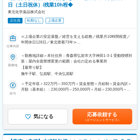
日々の定型業務だけでなく、制度改善や運用の見直しにも関われ
る高機能物流を土台に、医療機関やメーカーの皆様をサポートす
日（土日祝休）/残業10h程◆
る環境です。現場部門と連携しながら、社員が安心して働ける職
る様々なサービス展開に取り組んでいます。
場づくりを進めていく実感を得られるポジションであり、将来的
東北化学薬品株式会社
また、女性活躍推進「えるぼし認定3つ星」を取得しており、時短
には管理部門の中核人材としての成長も期待しています。
勤務制度対象者の拡大や育児・介護等の家庭事情で退職された社
正社員
転勤なし
上場企業
※総合職での採用となりますので、入社後に管理部門内での異動の
員が、再び当社で活躍できるジョブ・リターン制度の導入等、女
可能性がございます。
性が活躍できる環境整備に積極的に取り組んでいます。
≪上場企業の安定基盤／経営を支える総務／残業月10時間程度／
■裁量と成長を実感できる人事ポジション：
年間休日128日／東北密着73年≫
採用・労務・教育と幅広い領域を経験でき、部分的な担当に留ま
仕事内容
■この求人のオススメポイント：
らない点が特長です。これまでの経験を活かしつつ、より上流で
・規程整備や株主総会対応まで担い会社運営の中枢を支えるやり
＜勤務地詳細＞本社住所：青森県弘前市大字神田1-3-1 受動喫煙対
会社全体に影響を与える仕事に挑戦したい方に最適です。
がい
策：屋内全面禁煙変更の範囲：会社の定める事業所
・月残業10時間程度と休日128日で無理なく長期的に働ける環境
勤務地
■安定した基盤と働きやすさの両立：
【最寄り駅】
・上場企業ならではの安定性と将来性の中で腰を据えてキャリア
上場企業としての安定した経営基盤に加え、過度な残業を抑えた
撫牛子駅、弘前駅、中央弘前駅
形成
運営体制が整っています。腰を据えて長く働きたい方にとって、
＜予定年収＞322万円～350万円＜賃金形態＞月給制＜賃金内訳＞
将来設計を描きやすい環境です。
医理化学分野の専門商社として東北一円に事業を展開する当社に
月額（基本給）：230,000円～250,000円＜月給＞230,000円～
て、管理系総合職として総務業務全般をお任せいたします。
給与
250,000円＜昇給有無＞有＜残業手当＞有＜給与補足＞※上記の年
■当社について：
■職務内容：
収帯は、賞与が満額支給の場合の金額となりますが、入社1年目は
当社は創業から70年以上にわたり、東北エリアを中心に医療機関
・各種社内規程の制定および改廃業務
賞与満額ではございません。■昇給：年1回（4月）■賞与：年2回
や研究機関、製造業を支えてきた専門商社です。景気変動の影響
・契約書類の管理およびチェック
（6月・12月）■期末手当：年1回（9月）・・・業績好調時に限る
を受けにくい分野を主軸とし、顧客との長期的な信頼関係を強み
応募依頼する
・社内設備や備品、社用車の管理
気になる
賃金はあくまでも目安の金額であり、選考を通じて上下する可能
としています。地域密着型の営業体制と上場企業としてのガバナ
（エージェントサービス）
・株主総会資料の作成および株主対応
性があります。月給(月額)は固定手当を含めた表記です。
ンスを両立し、今後も安定需要を背景に堅実な成長が見込まれて
・社内行事や会議の企画運営、来客対応
います。管理部門の強化は将来への重要な投資であり、その中核
日常業務だけでなく制度や仕組みづくりにも関われるため、言わ
を担える存在を求めています。
れた仕事をこなすだけではない総務の本来の面白さを実感できま