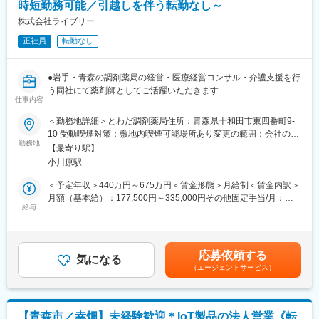
上場企業ならではの厳格な管理体制のもとで、企業の「血液」と
時短勤務可能／引越しを伴う転勤なし～
も言える資金の流れを冷静に取り扱い、会社の成長を支えるやり
株式会社ライブリー
がいのあるポジションです。
正社員
転勤なし
■就業環境について：
月間15時間以内と安定した就業環境です。
●岩手・青森の調剤薬局の経営・医療経営コンサル・介護支援を行
う同社にて薬剤師としてご活躍いただきます
■当社について：
仕事内容
当社は「信頼される商品供給能力」「専門性の高い情報提供力」
■業務詳細：
「付加価値の高いサービスの提供」を企業の強みとしておりま
＜勤務地詳細＞とわだ調剤薬局住所：青森県十和田市東四番町9-
処方箋に基づく調剤をお願い致します。患者様との会話を通し
す。まず、信頼される商品供給能力についてですが、各事業所に
10 受動喫煙対策：敷地内喫煙可能場所あり変更の範囲：会社の定
て、症状やアレルギー、他医療機関での投薬などを確認しながら
勤務地
特殊倉庫（温度管理できる危険物倉庫）を含めた倉庫を保有し、
める事業所
【最寄り駅】
対応していきます。また、服薬指導を通して、患者様の健康生活
お客様からの緊急なご注文にも迅速に対応できる安定的な供給体
小川原駅
全般のご相談にも載っていただくなど、地域医療の担い手として
制を構築しております。専門性の高い情報提供力については、仕
ご活躍いただけます。
入先と強固なパートナーシップを結び、情報を共有化すること
＜予定年収＞440万円～675万円＜賃金形態＞月給制＜賃金内訳＞
で、お客様が必要としている商品情報をタイムリーに提供できる
月額（基本給）：177,500円～335,000円その他固定手当/月：
■働き方：
給与
体制を整えております。また、展示会・学会・説明会・産学官連
60,000円固定残業手当/月：42,500円（固定残業時間20時間0分/月
完全週休2日制、時短勤務制度や産休・育休後の復帰率100％な
携セミナーなどへ積極的に参加し、ここから収集した鮮度の良い
～16時間0分/月）超過した時間外労働の残業手当は追加支給＜月
ど、女性が働きやすい職場です。
情報を配信しております。付加価値の高いサービスの提供につい
給＞280,000円～437,500円（一律手当を含む）＜昇給有無＞有＜
ては、コスト面や短納期での供給に関してはもちろん、お客様が
残業手当＞有＜給与補足＞■昇給：年1回（6月）■賞与：年2回（6
応募依頼する
■資格取得支援：
気になる
お困りの問題に対する解決策をご提示するなど、お客様目線での
月、12月）■職務手当：60,000円賃金はあくまでも目安の金額で
（エージェントサービス）
地域の「健康コンサルタント」を育てるべく、定期的な勉強会・
「提案型営業」を展開しております。
あり、選考を通じて上下する可能性があります。月給(月額)は固定
研修・e-ラーニングなどを実施しております。資格取得に向けて
手当を含めた表記です。
スキルアップできる環境が整っています。
変更の範囲：会社の定める業務
【青森市／幸畑】未経験歓迎＊IoT製品の法人営業《転