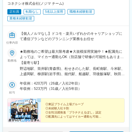
コネクシオ株式会社(ノジマ チーム)
正社員
転勤なし
5名以上採用
職種未経験歓迎
業種未経験歓迎
【個人ノルマなし】ドコモ・楽天いずれかのキャリアショップに
て通信プランなどのプランニング業務をお任せ
仕事内容
★勤務地のご希望は最大限考慮★大規模採用実施中！★配属先に
よっては、マイカー通勤もOK（別店舗で研修の可能性もありま
勤務地
す）※勤務地の詳細は、当社ホームページの「ショップ展開」から
【最寄り駅】
ご確認ください！＜以下エリアいずれかの店舗に配属＞【北海
野辺地駅、筒井駅(青森県)、杜せきのした駅、長町南駅、斗米駅、
道・東北】北海道、青森県、岩手県、宮城県、秋田県、山形県、
上盛岡駅、柳原駅(岩手県)、能代駅、船越駅、羽後飯塚駅、秋田
福島県【関東】茨城県、埼玉県、千葉県、東京都、神奈川県【甲
駅、羽後牛島駅、鶴岡駅、八乙女駅、東仙台駅、陸前落合駅、福
信越】新潟県、長野県【北陸】富山県、石川県、福井県【東海】
年収例：420万円（26歳／入社2年目）
島学院前駅、本宮駅(福島県)、泉駅(常磐線)、東区役所前駅、琴似
岐阜県、静岡県、愛知県、三重県【関西】滋賀県、京都府、大阪
年収例：523万円（31歳／入社5年目）
駅(函館本線)、大谷地駅、五稜郭公園前駅、東海駅、赤塚駅、上菅
給与
府、兵庫県、奈良県、和歌山県【中国】岡山県、広島県、山口県
谷駅、常陸大宮駅、内原駅、長岡駅、糸魚川駅、上諏訪駅、越後
【四国】徳島県、香川県、愛媛県、高知県【九州・沖縄】福岡
赤塚駅、燕三条駅、田上駅(新潟県)、吉田駅(新潟県)、加茂駅(新潟
県、佐賀県、長崎県、熊本県、大分県、宮崎県、鹿児島県受動喫
◎東証プライム上場グループ
県)、東川口駅、川口駅、浦和駅、北浦和駅、東浦和駅、東鷲宮
◎未経験入社９割
煙対策：屋内禁煙
駅、鷲宮駅、栗橋駅、加須駅、花崎駅、朝霞台駅、新座駅、上尾
◎女性活躍推進「プラチナえるぼし」認定
駅、桶川駅、羽貫駅、蓮田駅、和光市駅、二和向台駅、千城台
◎配属先によってはマイカー通勤も可能
◎全国400店舗を展開！希望の地域で働く
駅、新鎌ケ谷駅、武蔵小山駅、長原駅(東京都)、大岡山駅、目黒
◎アルムナイ社員も多数在籍
駅、中目黒駅、西葛西駅、葛西駅、錦糸町駅、新小岩駅、小岩
◎福利厚生充実