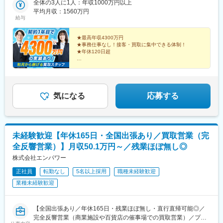
全体の3人に1人：年収1000万円以上
玉県さいたま市・千葉県千葉市・東京都23区内・神奈川県横浜
平均月収：1560万円
市・山梨県甲府市・長野県長野市■東海岐阜県岐阜市・静岡県浜松
給与
市・愛知県名古屋市・三重県四日市市■北陸新潟県新潟市・富山県
富山市・石川県金沢市・福井県福井市■関西滋賀県大津市・京都府
★最高年収4300万円
京都市・大阪府大阪市・兵庫県神戸市・奈良県奈良市・和歌山県
★事務仕事なし！接客・買取に集中できる体制！
★年休120日超
和歌山市■中国・四国鳥取県鳥取市・島根県松江市・岡山県岡山
市・広島県広島市・山口県下関市・徳島県徳島市・香川県高松
営業未経験から稼ぎたい
市・愛媛県松山市・高知県高知市■九州福岡県福岡市・佐賀県佐賀
でも少し不安もある……
市・長崎県長崎市・熊本県熊本市・大分県大分市・宮崎県宮崎
そんな方に！
市・鹿児島県鹿児島市
気になる
応募する
未経験歓迎【年休165日・全国出張あり／買取営業（完
全反響営業）】月収50.1万円～／残業ほぼ無し◎
株式会社エンパワー
正社員
転勤なし
5名以上採用
職種未経験歓迎
業種未経験歓迎
【全国出張あり／年休165日・残業ほぼ無し・直行直帰可能◎／
完全反響営業（商業施設や百貨店の催事場での買取営業）／プラ