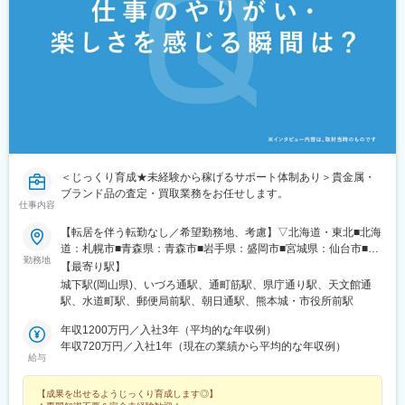
駅(富山県)、中滑川駅、氷見駅、戸出駅、新高岡駅、京橋駅(大阪
府)、天満駅、西中島南方駅、野田阪神駅、天王寺駅前駅、ＪＲ総
持寺駅、住道駅、豊中駅、深江橋駅、寝屋川市駅、長尾駅(大阪
府)、藤井寺駅、八尾駅、高見ノ里駅、河内天美駅、北花田駅、岡
田浦駅、萩原天神駅、樟葉駅、門真市駅、草津駅(滋賀県)、十条駅
(京都府・近鉄線)、常盤駅(京都府)、龍谷大前深草駅、松井山手
駅、京田辺駅、伏見桃山駅、舞子公園駅、長田駅(神戸市営)、西明
石駅、稲野駅、東加古川駅、加古川駅、英賀保駅、網干駅、郡山
駅(奈良県)、金橋駅、神前駅(和歌山県)、岡山駅前駅、備前一宮
駅、立町駅、広島駅、佐伯区役所前駅、福山駅、湯田温泉駅、阿
＜じっくり育成★未経験から稼げるサポート体制あり＞貴金属・
波富田駅、府中駅(徳島県)、勝瑞駅、綾川駅、三条駅(香川県)、伏
ブランド品の査定・買取業務をお任せします。
石駅、伊予和気駅、土居田駅、高須駅(高知県)、南行橋駅、行橋
仕事内容
駅、苅田駅、下曽根駅、南小倉駅、二島駅、遠賀野駅、本城駅、
久留米駅、大溝駅、佐賀駅、西唐津駅、諫早駅、島原港駅、道ノ
【転居を伴う転勤なし／希望勤務地、考慮】▽北海道・東北■北海
尾駅、堀川駅、宮地駅、健軍町駅、肥後西村駅、鶴崎駅、上臼杵
道：札幌市■青森県：青森市■岩手県：盛岡市■宮城県：仙台市■秋
駅、宇佐駅、上岡駅、宮崎駅、日南駅、清武駅、高見橋駅、錦江
勤務地
田県：秋田市■山形県：山形市■福島県：郡山市▽関東■茨城県：
【最寄り駅】
駅、宮ケ浜駅、真幸駅、伊集院駅、西出水駅、苗穂駅、琴似駅(札
水戸市■栃木県：宇都宮市■群馬県：高崎市■埼玉県：さいたま市■
城下駅(岡山県)、いづろ通駅、通町筋駅、県庁通り駅、天文館通
幌市営)、北朝霞駅、鎌ケ谷大仏駅、西小山駅、旗の台駅、緑が丘
千葉県：千葉市■東京都：23区内■神奈川県：横浜市■山梨県：甲
駅、水道町駅、郵便局前駅、朝日通駅、熊本城・市役所前駅
駅(東京都)、代官山駅、押上駅、巣鴨駅、本駒込駅、春日駅(東京
府市▽東海■岐阜県：岐阜市■静岡県：浜松市■愛知県：名古屋市■
都)、東中野駅、芦花公園駅、宮の坂駅、上野御徒町駅、表参道
三重県：四日市市▽北信越■新潟県：新潟市■富山県：富山市■石
年収1200万円／入社3年（平均的な年収例）
駅、赤坂見附駅、八王子駅、高尾駅(東京都)、府中本町駅、関内
川県：金沢市■福井県：福井市■長野県：長野市▽関西■滋賀県：
年収720万円／入社1年（現在の業績から平均的な年収例）
駅、杉田駅(神奈川県)、新高島駅、矢田駅(愛知県)、高畑駅、梅坪
給与
大津市■京都府：京都市■大阪府：大阪市■兵庫県：神戸市■奈良
駅、柚木駅(静岡鉄道線)、第一通り駅、吉原本町駅、広小路駅(三
県：奈良市■和歌山県：和歌山市▽中国・四国■鳥取県：鳥取市■
重県)、中洲川端駅、近鉄富田駅、北間駅、栄町駅(富山県)、大阪
【成果を出せるようじっくり育成します◎】
島根県：松江市■岡山県：岡山市■広島県：広島市■山口県：下関