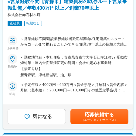
※営業経験不問【青森市】建築資材の既存ルート営業◆
る様々なサービス展開に取り組んでいます。
・事務作業（PC入力）
転勤無／年収400万円以上／創業70年以上
また、女性活躍推進「えるぼし認定3つ星」を取得しており、時短
・ECサイト運営（自社ブログの更新、ヤフオク運営）
勤務制度対象者の拡大や育児・介護等の家庭事情で退職された社
・店内の掃除
株式会社赤石材木店
員が、再び当社で活躍できるジョブ・リターン制度の導入等、女
・店舗運営
正社員
転勤なし
性が活躍できる環境整備に積極的に取り組んでいます。
「鑑定」や「査定」といった接客面はもちろん、店舗管理という
店舗運営にまで携われます。
※対象となる中古ブランド品：時計、バッグ、靴など
～営業経験不問/建設業界経験者歓迎/転勤無/住宅建築のスタート
からゴールまで携わることができる/創業70年以上の信頼と実績を
■研修制度：
仕事内容
持つ老舗企業～
・入社後すぐはデータ登録や出品作業、SNSを用いた宣伝業務を
＜勤務地詳細＞本社住所：青森県青森市大字石江字江渡37 受動喫
お任せし、仕事の流れや商品の特徴を覚えていただきます。
■業務概要：
煙対策：屋内全面禁煙変更の範囲：会社の定める事業所
・慣れてきたら、本部研修や店舗でのOJTを通じて、買取・販売
当社の営業として建築会社向けに建築資材の販売をお任せしま
勤務地
のスキルを身に着けていただきます。
【最寄り駅】
す。
・本部研修では、正規ブランド品の見分け方やお話の仕方などス
新青森駅、津軽新城駅、油川駅
＜具体的な業務内容＞
キルを磨くことができます。
・見積、受発注、納品段取り対応
＜予定年収＞400万円～650万円＜賃金形態＞月給制＜賃金内訳＞
・先輩スタッフのほとんどが未経験で入社されているので、ルー
※配送は別部門で対応しています。
月額（基本給）：280,000円～310,000円その他固定手当/月：
ペの使い方など１から丁寧にお教えいたします。
・青森県の顧客を中心に平均10社程度担当いただきます。
給与
30,000円～50,000円＜月給＞310,000円～360,000円＜昇給有無
・年1回程度、宿泊を伴う出張（1～2日）が発生します。
＞有＜残業手当＞有＜給与補足＞※経験・スキル等を考慮した上で
■組織構成：
＜将来的にお任せする業務＞
決定いたします。賃金はあくまでも目安の金額であり、選考を通
3名（40代女性、30代女性、20代男性）
自社での企画やイベントなどをお任せする想定です。
じて上下する可能性があります。月給(月額)は固定手当を含めた表
応募依頼する
気になる
記です。
■職場の雰囲気：
（エージェントサービス）
■組織構成：
◎常に新しい事にチャレンジできる環境です。若手スタッフであ
営業部には営業職4名と事務1名が在籍しております。
っても、自分の意見をどんどん伝える事ができ、良い意見は店舗
年齢層： 20代1名、30代1名、40代2名、50代1名
運営に取り入れてもらえる事も多くあります。