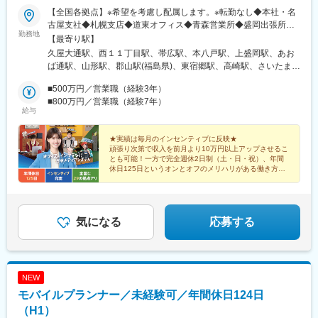
【全国各拠点】※希望を考慮し配属します。※転勤なし◆本社・名
■研修
古屋支社◆札幌支店◆道東オフィス◆青森営業所◆盛岡出張所◆
勤務地
担当エリアの先輩社員からの長期的なOJTや定期的な研修を行っ
東北支店◆山形出張所◆郡山営業所◆北関東支店◆高崎支店◆埼
【最寄り駅】
ています。
玉支店◆千葉支店◆東京支店◆東京第2支店◆横浜支店◆新潟支店
久屋大通駅、西１１丁目駅、帯広駅、本八戸駅、上盛岡駅、あお
1年目は補助的な仕事を、2年目以降は徐々にメインの仕事を任せ
◆北陸支店◆長野支店◆静岡支店◆豊橋オフィス◆三重営業所◆
ば通駅、山形駅、郡山駅(福島県)、東宿郷駅、高崎駅、さいたま新
ていきます。必要に応じてアメリカやメーカーを招致しての国内
関西支店◆神戸支店◆岡山営業所◆広島支店◆四国支店◆高松営
都心駅、千葉中央駅、神田駅(東京都)、立川駅、横浜駅、新潟駅、
での実地研修や勉強会にも参加いただきます。
業所◆熊本営業所◆九州支店※オフィス内禁煙・分煙
■500万円／営業職（経験3年）
北鉄金沢駅、松本駅、静岡駅、新豊橋駅、津駅、阿波座駅、神戸
■800万円／営業職（経験7年）
三宮駅(阪神)、岡山駅前駅、胡町駅、本町三丁目駅、瓦町駅、西辛
給与
■働き方
島町駅、博多駅、名古屋城駅、中央区役所前駅、仙台駅、駅東公
・作業は日中から夕方が中心で、夜間の呼び出しはなく、不規則
園前駅、京成千葉駅、淡路町駅、西国立駅、神奈川駅、金沢駅、
な勤務にはなりません。緊急時の土日作業には代休を取得いただ
★実績は毎月のインセンティブに反映★
西松本駅、新静岡駅、豊橋駅、本町駅、三宮・花時計前駅、岡山
頑張り次第で収入を前月より10万円以上アップさせるこ
きます。
駅、八丁堀駅(広島県)、本町四丁目駅、片原町駅(香川県)、慶徳校
とも可能！一方で完全週休2日制（土・日・祝）、年間
・社用車による直行直帰が基本です。栃木を拠点に東北～東海・
前駅、栄町駅(愛知県)、西１５丁目駅、広瀬通駅、宇都宮駅東口
休日125日というオンとオフのメリハリがある働き方を
北陸までを日帰りまたは泊まり（月10日程度）で訪問します。
実現できるところも大きな魅力です。
駅、葭川公園駅、小川町駅(東京都)、立川南駅、反町駅、日吉町
駅、駅前駅、西大橋駅、三宮駅(神戸新交通)、田町駅(岡山県)、銀
■組織構成
山町駅、古町駅、辛島町駅
・技術職は全国で6名。関東エリアでは経験豊富なスタッフのも
気になる
応募する
と、実務を通じて技術を習得できます。
・営業メンバーも含めた全体会議や大規模な工事対応など、他部
署と協力する機会も多く、コミュニケーションを取りやすい職場
です。
NEW
変更の範囲：会社の定める業務
モバイルプランナー／未経験可／年間休日124日
（H1）