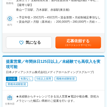
玉県エリア 受動喫煙対策：屋内全面禁煙＜勤務地詳細2＞本社住
免許などの資格取得を支援しており、キャリアアップに繋がりま
勤務地
所：東京都港区赤坂8-7-1 ナスビルディング勤務地最寄駅：銀座線
【最寄り駅】
す。
／青山一丁目駅受動喫煙対策：屋内全面禁煙変更の範囲：会社の
青山一丁目駅、乃木坂駅、赤坂駅(東京都)
◎創業50年の信頼と選び抜かれた製品でお客様から選ばれる安定
定める事業所
企業です。
＜予定年収＞350万円～450万円＜賃金形態＞月給制補足事項なし
◎年間休日120日・残業なし（事業場外みなし労働制）・直行直
＜賃金内訳＞月額（基本給）：200,000円～280,000円＜月給＞
帰で働きやすい環境です。
給与
200,000円～280,000円＜昇給有無＞有＜残業手当＞無＜給与補足
＞■賞与あり（過去実績4.5ヶ月） ■出張手当、休日出勤手当あり
■業務概要
※現メンバーの一例です。上記想定年収は下記手当を含みます。出
北関東エリア（栃木県・群馬県・茨城県近郊）の牧場を中心に、
張手当 月10日（3,000円×10日）休日出勤手当 月3日（10,000
応募依頼する
全国（青森県～三重県）の当社製品のメンテナンスをお任せしま
気になる
円×3日）賃金はあくまでも目安の金額であり、選考を通じて上下
（エージェントサービス）
す。
する可能性があります。月給(月額)は固定手当を含めた表記です。
酪農経営を支える「牛の健康」に直接かかわる製品だからこそ、
やりがいを感じられる仕事です。
営業と連携して工事やメンテナンスを行うことが多く、協力しな
提案営業／年間休日125日以上／未経験でも高収入を実
がら業務を進めます。
現可能
■業務詳細
日本メディアシステム株式会社(メディアホールディングスグループ)
牛への飼料給餌用ミキサーや搾乳施設のメンテナンス、牛舎製品
正社員
転勤なし
5名以上採用
職種未経験歓迎
（床用マットや牛用ベッド、ストールなど）の設置が主な業務で
業種未経験歓迎
す。
＊製品の強み
耐久性の高い製品を取り扱っており、現場での迅速な修理対応に
★未経験からチャレンジできる法人営業★電話や複合機、防犯カ
も力を入れています。
メラといった幅広い商材のご提案を行います。
こうした製品品質とアフターサポートの評価により、酪農家の方
仕事内容
からのご紹介を通じた導入も多数あります。