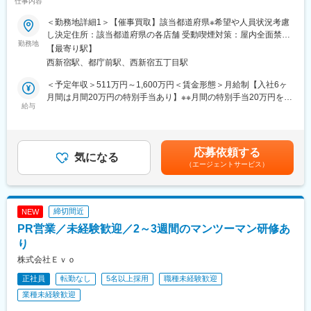
仕事内容
イベートも年収も担保！月収50.1万円～／早期スキルアップが叶
う環境】
＜勤務地詳細1＞【催事買取】該当都道府県※希望や人員状況考慮
し決定住所：該当都道府県の各店舗 受動喫煙対策：屋内全面禁煙
■業務内容
勤務地
＜勤務地詳細2＞本社住所：東京都新宿区西新宿6-8-1 住友不動産
【最寄り駅】
・お客様からご依頼いただいたお品物の査定
新宿オークタワー19F勤務地最寄駅：東京メトロ丸ノ内線／西新
西新宿駅、都庁前駅、西新宿五丁目駅
⇒お品物の写真を撮影し、本部へ確認
宿駅受動喫煙対策：屋内全面禁煙変更の範囲：会社の定める事業
・査定価格を踏まえた価格交渉
所
＜予定年収＞511万円～1,600万円＜賃金形態＞月給制【入社6ヶ
・成約後の商品情報入力
月間は月間20万円の特別手当あり】※※月間の特別手当20万円を半
・商品を倉庫へ発送
給与
年間別途支給します！※※＜賃金内訳＞月額（基本給）：227,000
・地域のお客様へのPR活動
円～525,000円固定残業手当/月：74,000円～175,000円（固定残
＜業務補足＞
業時間45時間0分/月）超過した時間外労働の残業手当は追加支給
◆開催期間：3～4日間の期間限定で出店
＜月給＞301,000円～700,000円（一律手当を含む）＜昇給有無＞
応募依頼する
◆開催場所：商業施設、百貨店などの催事スペース
気になる
有＜残業手当＞有＜給与補足＞■昇給：※昇格や実績に応じた評価
（エージェントサービス）
⇒お客様が普段訪れる場所なので商談の機会豊富
制度あり■賞与：年2回（4月、10月／昨年度支給実績：年2回）／
◆来店数：10～15人（1日）
業績による■特別手当20万円（半年間）あり※月途中で入社の場合
⇒2～3名のチームで対応
には日割り支給※経験者は優遇＆研修免除の場合あり賃金はあくま
◆商談時間：20～60分（1組）
でも目安の金額であり、選考を通じて上下する可能性がありま
締切間近
NEW
◆成約単価：平均十数万円～数千万円と高額もあり（時計やお
す。月給(月額)は固定手当を含めた表記です。
PR営業／未経験歓迎／2～3週間のマンツーマン研修あ
酒、宝石など高額品の取引が活発）
※常設店舗でのお買取りや、ご予約のお客様宅に伺う「出張買取」
り
など、希望・適性に応じて業務をお任せすることもございます。
株式会社Ｅｖｏ
正社員
転勤なし
5名以上採用
職種未経験歓迎
■業務の魅力
★知名度◎で成約率は90％
業種未経験歓迎
IKKOさん出演のTVCMで知名度が急上昇し、来店・成約数は前年