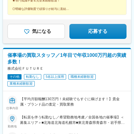
ビジネスパーク駅、扇町駅(大阪府)、南方駅(大阪府)、野田駅(阪神
★専門知識不要＆完全未経験歓迎！
市■徳島県：徳島市■香川県：高松市■愛媛県：松山市■高知県：高
線)、大阪阿部野橋駅、花園駅(京都府)、藤森駅、新田辺駅、桃山
知市▽九州■福岡県：福岡市■佐賀県：佐賀市■長崎県：長崎市■熊
◎明確な評価制度で頑張りが給与に直結
御陵前駅、舞子駅、高速長田駅、猪名寺駅、岡山駅、本通駅、文
本県：熊本市※7月OPEN■大分県：大分市■宮崎県：宮崎市■鹿児
◎未経験でも年収2000万円以上稼げる人材へ
珠通駅、戸越銀座駅、北千束駅、本所吾妻橋駅、東大前駅、後楽
◎キャリアアップも叶う環境
島県：鹿児島市
◎残業月5h程度
園駅、中井駅、御徒町駅、青山一丁目駅、永田町駅、府中競馬正
門前駅、平沼橋駅、長沼駅(静岡県)、新浜松駅、西鉄福岡駅、大阪
気になる
応募する
城北詰駅、天神橋筋六丁目駅、新大阪駅、海老江駅、阿倍野駅(地
下鉄)、鳴滝駅、稲荷駅、中書島駅、西舞子駅、上沢駅、西川緑道
公園駅、八丁堀駅(広島県)、猿猴橋町駅、県立美術館通駅
催事場の買取スタッフ／1年目で年収1000万円超の実績
多数！
株式会社ＦＵＴＵＲＥ
その他
転勤なし
5名以上採用
職種未経験歓迎
業種未経験歓迎
【平均月額報酬130万円！未経験でもすぐに稼げます！】貴金
属・ブランド品の査定・買取業務
仕事内容
【転居を伴う転勤なし／希望勤務地考慮／全国各地の催事場】＜
募集エリア＞■北海道北海道札幌市■東北青森県青森市・岩手県盛
勤務地
岡市・宮城県仙台市・秋田県秋田市・山形県山形市・福島県郡山
市■関東・甲信茨城県水戸市・栃木県宇都宮市・群馬県高崎市・埼