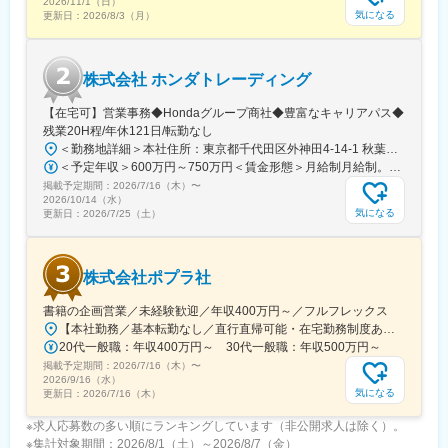
2026/11/1（日）
気になる
更新日：
2026/8/3（月）
株式会社 ホンダトレーディング
【在宅可】営業事務◆Hondaグループ商社◆豊富なキャリアパス◆
残業20H程/年休121日/転勤なし
＜勤務地詳細＞本社住所：東京都千代田区外神田4-14-1 秋葉原UDX南ウイング18F勤務地最寄駅：JR山手線・総武線／秋葉原駅受動喫煙対策：屋内全面禁煙変更の範囲：会社の定める事業所（リモートワーク含む）
＜予定年収＞600万円～750万円＜賃金形態＞月給制月給制。賞与昨年支給実績6.7ヶ月分。＜賃金内訳＞月額（基本給）：300,000円～410,000円＜月給＞300,000円～410,000円＜昇給有無＞有＜残業手当＞有＜給与補足＞賞与は直近3年間の平均で6.5か月分支給として計算。全社平均である20時間分の時間外手当含む。時間外手当は1分単位で支給。賃金はあくまでも目安の金額であり、選考を通じて上下する可能性があります。月給(月額)は固定手当を含めた表記です。
掲載予定期間：
2026/7/16（木）
〜
2026/10/14（水）
気になる
更新日：
2026/7/25（土）
株式会社ポプラ社
書籍の企画営業／未経験歓迎／年収400万円～／フルフレックス
【本社勤務／基本転勤なし／直行直帰可能・在宅勤務制度あり】東京都品川区西五反田3丁目5番8号 JR目黒MARCビル12階（都営浅草線・JR山手線「五反田駅」より徒歩10分）※宿泊を伴う出張が発生する場合があります
20代一般職：年収400万円～ 30代一般職：年収500万円～
掲載予定期間：
2026/7/16（木）
〜
2026/9/16（水）
気になる
更新日：
2026/7/16（木）
※求人応募数の多い順にランキングしています（非公開求人は除く）。
※集計対象期間：2026/8/1（土）～2026/8/7（金）