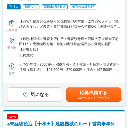
正社員
転勤なし
職種未経験歓迎
業種未経験歓迎
【顧客と信頼関係を築く関係構築型の営業／既存顧客メイン（飛
び込みなし）／農業・専門知識はゼロから習得OK／地域密着で腰
仕事内容
を据えて働ける】
＜勤務地詳細＞青森支店住所：青森県青森市浪岡大字大釈迦字前
■「営業っぽくない営業」です
田115-2 受動喫煙対策：敷地内喫煙可能場所あり変更の範囲：会
「売る」よりも、信頼関係を築くことが仕事。
勤務地
社の定める事業所
【最寄り駅】
お任せするのは、すでに取引のあるJAや農家さんとの関係づく
大釈迦駅
り。
顔なじみのお客様に定期的に会いに行き、困りごとを聞きながら
＜予定年収＞300万円～450万円＜賃金形態＞月給制＜賃金内訳＞
最適な商品をご提案します。
月額（基本給）：197,500円～270,000円＜月給＞197,500円～
そのため、「接客・販売・サービス経験がある方」「人と話すこ
給与
270,000円＜昇給有無＞有＜残業手当＞有＜給与補足＞■昇給：年
とが好きな方」におすすめのお仕事です。
1回■賞与：年2回賃金はあくまでも目安の金額であり、選考を通
じて上下する可能性があります。月給(月額)は固定手当を含めた表
■業務内容：
記です。
応募依頼する
既にお取引のあるお客様（JA・農協・生産者など）へ向けたルー
気になる
（エージェントサービス）
ト営業が中心です。
《具体的には》
・JAや農協、生産者への定期訪問
・作物や収穫状況に合わせた商品の提案
NEW
・展示会・イベントでのご案内
※未経験歓迎【十和田】建設機械のルート営業◆年休
・サンプル品の紹介・フォロー