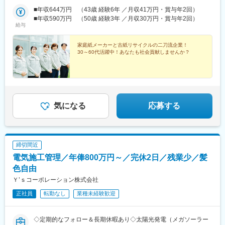
町）・越谷事業所（越谷市）・春日部事業所（春日部市）■千葉
駅、平石駅(栃木県)、本庄駅、新所沢駅、戸田駅(埼玉県)、柏たな
※様々な手法で買取を実施：買取フェアを開催したりお客様からご
県・トーイン柏工場内（柏市）・プリントパック関東木更津工場
■年収644万円 （43歳 経験6年 ／月収41万円・賞与年2回）
か駅、小櫃駅、南御殿場駅、本八戸駅、東新潟駅
依頼を受けてご訪問する出張買取など買取方法は多岐にわたりま
内（木更津市）■東京都・江戸川事業所（江戸川区）・新木場事業
■年収590万円 （50歳 経験3年 ／月収30万円・賞与年2回）
す。
給与
所（江東区）■神奈川県・厚木事業所（厚木市）■静岡県・浜松事
業所（浜松市中央区）・御殿場事業所（御殿場市）■青森県・八戸
■求める人物像
事業所（八戸市）■新潟県・新潟事業所（新潟市東区）
家庭紙メーカーと古紙リサイクルの二刀流企業！
・営業職として目標にコミットすることができる方（反響型の買
30～60代活躍中！あなたも社会貢献しませんか？
取営業のため、成約率の高さ等含め営業はしやすい環境です）
・店舗責任者候補としての責任感があり、一人で店舗をまわすこ
とができる自立心をお持ちの方
■入社後の流れ
◎入社後は配属先で5日間のオンライン研修
気になる
応募する
研修中の（ロープレ、商材知識等）テストに合格後、翌月からイ
ンセンティブの対象となります。ロープレは細かな評価基準があ
り顧客満足度をキープするため非常に重要なテストです。
※4カ月目以降も不合格の場合、月給26.8万円（固定残業代：6万
締切間近
6000円／月45時間分を含む）／1カ月以内合格率100％
電気施工管理／年俸800万円～／完休2日／残業少／髪
※固定残業代は残業がない場合も支給し、超過分は別途支給
色自由
変更の範囲：会社の定める業務
Ｙ’ｓコーポレーション株式会社
正社員
転勤なし
業種未経験歓迎
◇定期的なフォロー＆長期休暇あり◇太陽光発電（メガソーラー