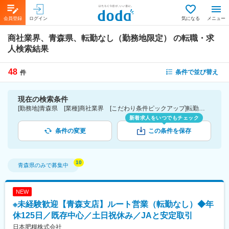
会員登録
ログイン
気になる
メニュー
商社業界、青森県、転勤なし（勤務地限定）
の転職・求
人検索結果
48
条件で並び替え
件
現在の検索条件
[勤務地]青森県 [業種]商社業界 [こだわり条件ピックアップ]転勤なし（勤務地限定） [詳細条件](募集・採用情報)転勤なし（勤務地限定）
新着求人をいつでもチェック
条件の変更
この条件を保存
青森県
のみで募集中
NEW
※未経験歓迎【青森支店】ルート営業（転勤なし）◆年
休125日／既存中心／土日祝休み／JAと安定取引
日本肥糧株式会社