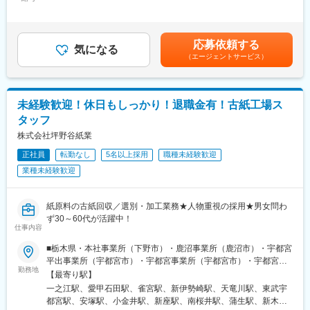
年間別途支給します！※※＜賃金内訳＞月額（基本給）：227,000
◎【店舗数業界No.1】新規出店を続け、成長企業であるリユース
円～525,000円固定残業手当/月：74,000円～175,000円（固定残
業界でNo.1の店舗数
業時間45時間0分/月）超過した時間外労働の残業手当は追加支給
◎【100％反響型】“買う営業”だから高成約率
＜月給＞301,000円～700,000円（一律手当を含む）＜昇給有無＞
◎【PR戦略】IKKOさん出演TVCMやメディア露出で問い合わせ
応募依頼する
気になる
有＜残業手当＞有＜給与補足＞■昇給：※昇格や実績に応じた評価
数・来店数が増加
（エージェントサービス）
制度あり■賞与：年2回（4月、10月／昨年度支給実績：年2回）／
◎【売れる仕組み】自社オークションなど複数の販路で販売力も
業績による※1度の賞与で800万円の支給実績あり■特別手当20万円
◎
（半年間）あり※月途中で入社の場合には日割り支給※経験者は優
遇＆研修免除の場合あり賃金はあくまでも目安の金額であり、選
未経験歓迎！休日もしっかり！退職金有！古紙工場ス
■仕事内容
考を通じて上下する可能性があります。月給(月額)は固定手当を含
※キャリア形成のため長期的な出張を依頼することがございます
タッフ
めた表記です。
※店舗は時間帯等によってワンオペでの運営をお任せすることもご
株式会社坪野谷紙業
ざいます
＜査定・買取＞
正社員
転勤なし
5名以上採用
職種未経験歓迎
・お客様からご依頼いただいた商品を査定
業種未経験歓迎
└お品物を写真撮影し本部に確認
・査定価格を踏まえた価格交渉
・成約後の商品情報入力
紙原料の古紙回収／選別・加工業務★人物重視の採用★男女問わ
・商品を倉庫へ発送
ず30～60代が活躍中！
仕事内容
◎1回のご成約平均単価：十数万円 ※高単価
◎平均接客数：6～8組／日
■栃木県・本社事業所（下野市）・鹿沼事業所（鹿沼市）・宇都宮
◎平均商談時間：20～60分／組
平出事業所（宇都宮市）・宇都宮事業所（宇都宮市）・宇都宮イ
＜プロモーション業務＞
勤務地
ンター事業所（宇都宮市） ■群馬県・伊勢崎事業所（伊勢崎市）
【最寄り駅】
・店舗SNSを利用した宣伝
■埼玉県・プリントパック関東本庄工場内（本庄市）・新座事業所
一之江駅、愛甲石田駅、雀宮駅、新伊勢崎駅、天竜川駅、東武宇
・メールなどお客様へのご案内業務
（新座市）・戸田事業所（戸田市）・三芳事業所（入間郡三芳
都宮駅、安塚駅、小金井駅、新座駅、南桜井駅、蒲生駅、新木場
└利用実績のある方や常連のお客様などが対象