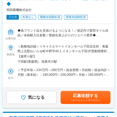
◎
る高機能物流を土台に、医療機関やメーカーの皆様をサポートす
◆
※入社1年間は時短勤務不可
る様々なサービス展開に取り組んでいます。
阿部農機株式会社
また、女性活躍推進「えるぼし認定3つ星」を取得しており、時短
■ポジションの魅力
勤務制度対象者の拡大や育児・介護等の家庭事情で退職された社
正社員
転勤なし
職種未経験歓迎
業種未経験歓迎
（1）ワークライフバランス：
員が、再び当社で活躍できるジョブ・リターン制度の導入等、女
原則定時退社・土日祝休みに加えて年間休日125日とプライベー
性が活躍できる環境整備に積極的に取り組んでいます。
トと仕事の両立がしやすい環境です。
◆偽ブランド品を見抜けるようになる！／規定内で髪型ネイル自
（2）働きやすい環境：
由／未経験入社多数／業績右肩上がりのリユース業界◆
仕事内容
事業所には10名前後のスタッフが在籍しており、和やかな雰囲気
で腰を据えて働ける環境です。基本的に1拠点につき薬剤師1名の
■おすすめポイント：
＜勤務地詳細＞リサイクルマートイオンモール下田店住所：青森
ため、感謝される機会が多く、スタッフの満足度も高いです。
・未経験からしっかり学ぶことができる
県上北郡おいらせ町中野平40-1 イオンモール下田2F受動喫煙対
（3）業界最大手・安定基盤：
・単純な接客だけでなく、折衝経験を積める
勤務地
策：屋内全面禁煙変更の範囲：会社の定める事業所
【最寄り駅】
当社は、医薬品卸業界最大手として、1000社を超える国内外メー
・働きやすい職場環境
下田駅(青森県)、陸奥市川駅
カー と取引しており、製品ラインナップは15万種に及びます。
■業務内容：
＜予定年収＞234万円～280万円＜賃金形態＞月給制＜賃金内訳＞
■当社について
主にブランド品の買取に伴う、商品の査定を行って頂きます。
月額（基本給）：180,000円～200,000円＜月給＞180,000円～
当社は、総合商社を除く国内の卸売業としては初の３兆円台の売
出張買取はなく、お店に来られたお客様に接客、査定、買取対応
給与
200,000円＜昇給有無＞有＜残業手当＞有＜給与補足＞■昇給：年
上規模を誇る国内最大の医薬品卸企業です。
を行います。
1回■賞与：年2回（0.5ヶ月～1ヶ月×2※過去実績0.7ヶ月×2 店舗
医師の処方が必要な医療用医薬品だけでなく、医療機器・医療材
決められた仕入れ価格、販売価格ではなく、自分で販売価格、買
実績により考慮）賃金はあくまでも目安の金額であり、選考を通
料・臨床検査試薬など、診断、検査、治療、投薬にまで幅広く医
取価格を決める事が出来るのがこの仕事の特徴です。
じて上下する可能性があります。月給(月額)は固定手当を含めた表
応募依頼する
療に関わる商品を1,000社以上のメーカーから仕入れ、病院・診療
また、個人でのノルマはなく、店全体のチームワークで目標に向
気になる
記です。
（エージェントサービス）
所や調剤薬局など全国約10万軒もの医療機関に販売・納品してい
かってお店を運営していきます。
ます。
当社では安定供給と流通プロセス全体の効率化・最適化を実現す
■業務内容詳細：
る高機能物流を土台に、医療機関やメーカーの皆様をサポートす
・接客、買取、販売