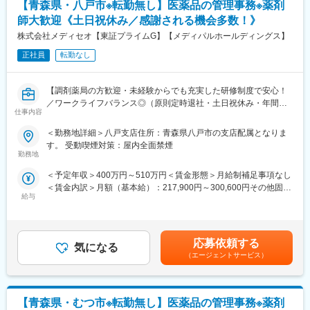
【青森県・八戸市※転勤無し】医薬品の管理事務※薬剤
所の状況により変化 平均的な退社時間18時~19時※春～夏繁忙期
師大歓迎《土日祝休み／感謝される機会多数！》
のため21時頃退社もございます。/ 冬場は閑散期のためほぼ残業は
ございません。
株式会社メディセオ【東証プライムG】【メディパルホールディングス】
正社員
転勤なし
■今後のキャリアステップ※イメージ例
メンバー⇒チーフ（管理職候補）⇒工場長（10～15年目）
メンバー350～450万⇒チーフ（30代）550万程⇒工場長（30代後
【調剤薬局の方歓迎・未経験からでも充実した研修制度で安心！
半600～ 40代700万程）
／ワークライフバランス◎（原則定時退社・土日祝休み・年間休
仕事内容
日125日）／東証プライムメディパルHD】
■5年後、10年後のキャリアイメージ
＜勤務地詳細＞八戸支店住所：青森県八戸市の支店配属となりま
5年後・・チーフ職への昇進のチャンスも→管理職の登竜門/ 10年
■職務内容
す。 受動喫煙対策：屋内全面禁煙
後・・30代のTM（工場長）は9名/50拠点・10年~15年の経験。ス
配属先の営業所にて、管理薬剤師として営業所全体を事務的・学
勤務地
ペシャリスト制度が有り、専門的な知識や経験の分野に特化頂く
術的な立場からサポートして頂きます。未経験の方もOJTなどを
ことも可能です。
＜予定年収＞400万円～510万円＜賃金形態＞月給制補足事項なし
通して手厚くフォローしますのでご安心ください！
※未経験者の方は先輩社員が丁寧に指導いたしますので安心できる
＜賃金内訳＞月額（基本給）：217,900円～300,600円その他固定
環境となっております。また、自動車整備士資格取得者は会社規
給与
手当/月：30,500円～36,000円＜月給＞248,400円～336,600円＜
■具体的な業務内容
定に基づき資格手当を支給します。
昇給有無＞有＜残業手当＞有＜給与補足＞※給与詳細は経験・能力
・販売活動を適正に行うための管理業務／事務
等を考慮の上、当社規定により決定します。■昇給：年1回■賞
・事業所内にある医薬品の品質管理
■同社の特徴：1934年に北海自動車工業株式会社が誕生して以
与：年2回賃金はあくまでも目安の金額であり、選考を通じて上下
・取引先へのDI問合せ対応（製造販売後の安全管理業務）
応募依頼する
来、地域に密着した日本農業の発展に貢献してきました。世界ト
気になる
する可能性があります。月給(月額)は固定手当を含めた表記です。
・営業担当者（MS）への薬事研修 等
（エージェントサービス）
ップクラスのブランドの信用と名声をもつニューホランド社は
1999年、同じ国際的な大企業「ケースインターナショナル」との
■働き方
組織統合を実現し、名実共に世界No.1の農業機械メーカー「CNH
残業は月平均2時間程と、ほとんど定時で終業することが可能で
グローバル」となりました。当社は、そのCNHディーラーの頂点
【青森県・むつ市※転勤無し】医薬品の管理事務※薬剤
す。
に立つNo.1ディストリビューター（日本総代理店）です。