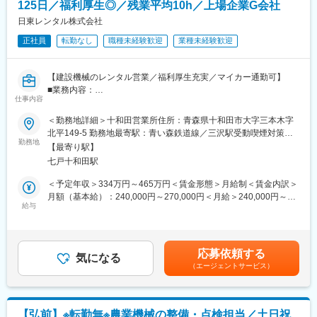
・ニーズの収集（新商品企画に反映）
125日／福利厚生◎／残業平均10h／上場企業G会社
※担当社数：10～20社
日東レンタル株式会社
※新規は紹介のみ／飛び込みなし
正社員
転勤なし
職種未経験歓迎
業種未経験歓迎
■この仕事のポイント
◎「人柄」で選ばれる営業
【建設機械のレンタル営業／福利厚生充実／マイカー通勤可】
業界的に“長年の付き合い”が重視されるため、提案力よりも「信頼
■業務内容：
関係」が大切です。
仕事内容
地域密着で、建設機械のレンタル・販売を行っている東証プライ
→飲食・販売出身者など営業未経験の方も大歓迎！
ム株式会社ワキタのグループの当社にて、既に契約のあるお客様
◎未経験から安心スタート
＜勤務地詳細＞十和田営業所住所：青森県十和田市大字三本木字
を中心とした提案営業をお任せします。
入社後は段階的に育成します。
北平149-5 勤務地最寄駅：青い森鉄道線／三沢駅受動喫煙対策：
勤務地
・商品研修（基礎から学べる）
敷地内喫煙可能場所あり変更の範囲：会社の定める事業所
【最寄り駅】
◆営業手法
・先輩との同行営業
七戸十和田駅
・お客様は主に地元の土木・建設関連会社様になります。
・事務・サポート業務からスタート
1人当たり約10～20社程度を担当して頂きます。
→約半年で独り立ち
＜予定年収＞334万円～465万円＜賃金形態＞月給制＜賃金内訳＞
・担当エリアは各事業所から1時間圏内で、業務には社用車を使用
→個人のペースに合わせてフォロー
月額（基本給）：240,000円～270,000円＜月給＞240,000円～
していただきます。
給与
◎地域密着で長く働ける
270,000円＜昇給有無＞有＜残業手当＞有＜給与補足＞※ご経験等
・転勤なし（青森勤務固定）
を考慮して決定いたします。■昇給：1月あたり3,000～5,000円
■入社後の流れ：
・地元で腰を据えて働ける環境
（前年度実績）■賞与：年2回（1.5~3か月分）※年収は年齢や経歴
・ 基本的には先輩社員によるOJTにて業務を学んで頂きます。一
◎安定性抜群
等により決定いたします。賃金はあくまでも目安の金額であり、
応募依頼する
緒に業務を行っていきながら覚えて頂きます。また、取引先メー
気になる
・創業70年以上
選考を通じて上下する可能性があります。月給(月額)は固定手当を
（エージェントサービス）
カー様による講習会の開催も実施しております。
・JA／全農と長年取引
含めた表記です。
→景気に左右されにくい事業
■当社の魅力：
◎働きやすさも重視
・完全週休２日制（土曜・日曜）で月平均残業時間も10～20時間
★年間休日125日
【弘前】※転勤無※農業機械の整備・点検担当／土日祝