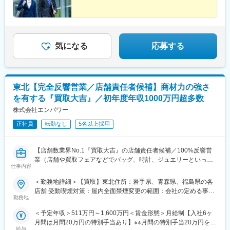
変更の範囲：会社の定める業務
気になる
応募する
東北【完全反響営業／店舗責任者候補】商材力の強さ
を有する『買取大吉』／初年度年収1000万円超多数
株式会社エンパワー
正社員
転勤なし
5名以上採用
【店舗数業界No.1『買取大吉』の店舗責任者候補／100%反響営
業（店舗や買取フェアなどでバッグ、時計、ジュエリーといった
仕事内容
商品の確認・価格交渉・買取）／充実のインセンティブ制度／年
収1000万円超実績多数／早期スキルアップ・キャリアアップが叶
＜勤務地詳細＞【買取】東北住所：岩手県、青森県、福島県の各
う】
店舗 受動喫煙対策：屋内全面禁煙変更の範囲：会社の定める事業
勤務地
所
■『買取大吉』の魅力
＜予定年収＞511万円～1,600万円＜賃金形態＞月給制【入社6ヶ
◎【1年目で年収1600万円超も】公平な評価制度で、成果がその
月間は月間20万円の特別手当あり】※※月間の特別手当20万円を半
まま収入に直結
給与