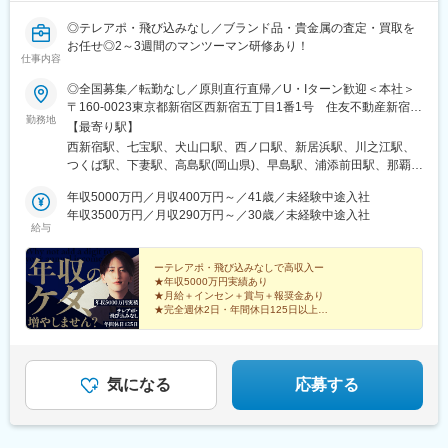
比2倍以上。商業施設での開催のため、お買い物ついでに気軽に立
ち寄る方が多く、未経験でも成果を出しやすい環境です。
◎テレアポ・飛び込みなし／ブランド品・貴金属の査定・買取を
★常に相談できる環境
お任せ◎2～3週間のマンツーマン研修あり！
仕事内容
個人の成果だけでなく、チーム全体での生産性を重視。困った時
は気軽に近くの先輩がサポートしてくれる風土です。オンライン
◎全国募集／転勤なし／原則直行直帰／U・Iターン歓迎＜本社＞
で本部とも繋がっているため、先輩が接客中の場合はそちらへ相
〒160-0023東京都新宿区西新宿五丁目1番1号 住友不動産新宿フ
談できます。（将来のキャリア等も気軽に相談できる風通しの良
勤務地
ァーストタワー3階※転居を伴う転勤はありません。■その他勤務
【最寄り駅】
さ）
地・都内23区、関東のプロジェクト先やご希望の全国
西新宿駅、七宝駅、犬山口駅、西ノ口駅、新居浜駅、川之江駅、
つくば駅、下妻駅、高島駅(岡山県)、早島駅、浦添前田駅、那覇空
■働き方
港駅(鉄道)、石鳥谷駅、矢幅駅、脇ノ沢駅、鵜沼宿駅、土岐市駅、
・催事場への全国出張が発生するポジションです。週休3日の勤務
年収5000万円／月収400万円～／41歳／未経験中途入社
くりこま高原駅、長町一丁目駅、宇治駅(奈良線)、久津川駅、山城
体制を活かし、旅行気分で出張を楽しむ社員も多いです。
年収3500万円／月収290万円～／30歳／未経験中途入社
青谷駅、天ケ瀬駅、有佐駅、吉井駅(群馬県)、前橋大島駅、広駅、
・年間休日は165日。月間で3日・3日・3日・4日・4日という出店
給与
廿日市駅、高瀬駅(香川県)、滝の茶屋駅、あき総合病院前駅、山田
パターンを繰り返しており、出店の間に休日を取得します。
西町駅、具同駅、浜崎駅、朝霞台駅、東岩槻駅、大野原駅、亀山
・原則「閉店＝退勤」と残業が発生しづらい環境です。
ーテレアポ・飛び込みなしで高収入ー
駅(三重県)、三瀬谷駅、南鳥海駅、鶴岡駅、赤湯駅、奈古駅、日野
・催事場からの直行直帰も可能です。
★年収5000万円実績あり
駅(滋賀県)、堅田駅、近江長岡駅、十文字駅、扇田駅、三ツ境駅、
★月給＋インセン＋賞与＋報奨金あり
鴨宮駅、三沢駅(青森県)、板柳駅、磐田駅、美川駅、野々市駅(Ｉ
★完全週休2日・年間休日125日以上
■キャリアパス：
★未経験歓迎・2～3週間のマンツーマン研修
Ｒいしかわ鉄道線)、九重駅、滑河駅、大網駅、北信太駅、寝屋川
メンバーからスタートし、早期でリーダー⇒マネジャー⇒GM⇒本
★直行直帰OK・残業は月平均10時間以下
公園駅、蛍池駅、津久見駅、松浦駅、石橋駅(長崎県)、上田駅、小
部長とキャリア形成することが可能です。休暇の多い環境であり
作駅、和泉多摩川駅、井荻駅、阿波山川駅、石井駅(徳島県)、南小
ながら、成果主義の環境のもと早々に年収1000万円を目指すこと
松島駅、ゆいの杜東駅、高久駅、五位堂駅、富雄駅、西加積駅、
気になる
応募する
も努力次第で可能です。
東野尻駅、ハーモニーホール駅、遠賀川駅、行橋駅、糸島高校前
駅、保原駅、会津若松駅、原ノ町駅、山陽網干駅、三木駅(神戸電
変更の範囲：会社の定める業務
鉄線)、南小樽駅、稲積公園駅、苫小牧駅、和歌山港駅、淀屋橋