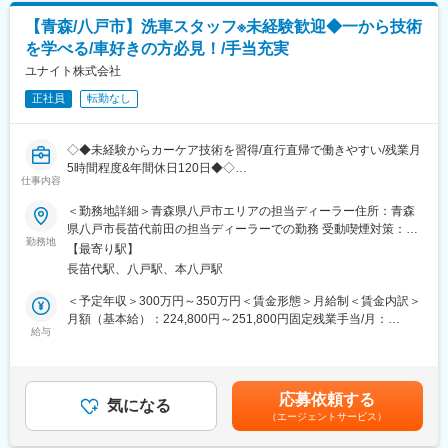
・座学についてはメーカーのリモート研修があります。商材の知
【青森/八戸市】洗車スタッフ※未経験歓迎◆一から技術
識や、積算（工事の見積もりを出す事）など非常に手厚い研修内
を学べる/車好きの方必見！/手当充実
容となっています。
※メーカーの営業の方との同行などもございます。
ユナイト株式会社
正社員
転勤なし
■教育体制：
有資格者を集めて、工事本部体制を強化しました。2級建築施工管
理の合格者には5万円を支給しサポートています。2020年から10
◇◆未経験からカーケア技術を習得/直行直帰で働きやすい/残業月
名が合格しています。
5時間程度&年間休日120日◆◇
仕事内容
■組織構成：
■業務内容：
＜勤務地詳細＞青森県八戸市エリアの担当ディーラー住所：青森
青森支店には９名（営業3名、配送２名、施工１名、事務３名）が
全国でシェアを誇るコーティング会社である当社にて、担当エリ
県八戸市長苗代前田の担当ディーラーでの勤務 受動喫煙対策：屋
在籍しております。
アの中古車ディーラーに出張し、洗車・車内清掃・コーティング
勤務地
内全面禁煙変更の範囲：会社の定める事業所
【最寄り駅】
を担当するスタッフをお任せします。
■働く環境：
長苗代駅、八戸駅、本八戸駅
日報・勤怠管理・メールチェックはスマホ・パソコンで実施／緊
＜具体的には＞
＜予定年収＞300万円～350万円＜賃金形態＞月給制＜賃金内訳＞
急連絡（LINEWORKS）はスマホで実施
・車の状態確認
月額（基本給）：224,800円～251,800円固定残業手当/月：
・車内の清掃
給与
25,200円～28,200円（固定残業時間15時間0分/月）超過した時間
■モデル年収：
・手洗い洗車
外労働の残業手当は追加支給＜月給＞250,000円～280,000円（一
支店長職 1100万円（40代男性／入社10年）
・機材を使って車を磨く
律手当を含む）＜昇給有無＞有＜残業手当＞有＜給与補足＞※上記
営業部長職 1000万円（40代男性／入社10年）
・コーティング剤の塗り込み、拭き取り
はあくまで目安であり、選考を通じて最終的に決定致します。■昇
営業課長職 800万円（50代男性／入社７年）
応募依頼する
・車のツヤや水弾きの確認
気になる
給：年1回■賞与：年2回賃金はあくまでも目安の金額であり、選
営業課長代理職 600万円（40代女性／入社9年）
（エージェントサービス）
・ディーラー様へ完了報告
考を通じて上下する可能性があります。月給(月額)は固定手当を含
※直行直帰で職場に向かい、1日2台～3台を施工します。
めた表記です。
■今後の展望：