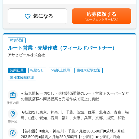
賞与：年2回（過去実績／2～4ヶ月分）■上記の金額は残業手当と
【担当エリア】東北（青森、岩手、宮城、秋田、山形、福島）・
通勤手当を含む金額です。記載金額は選考を通じて上下する可能
北関東を中心に、出張メインで対応（出張頻度：週2-3回／日帰り
性があります。月給(月額)は固定手当を含みます。
応募依頼する
が多いです）
気になる
（エージェントサービス）
【1日の流れ】1日に3～5件程の定期点検や新たな設置等を、社用
車で顧客先へ訪問※前日の夜、または当日の朝にその日訪問するお
客様のリストを共有します
【入社後】先輩と2人1組のチームを組み、同行するOJTがメイン
締切間近
です。1人1人に応じて、研修の期間をしっかりと確保、工具の名
ルート営業・売場作成（フィールドパートナー）
称から仕事の取り組み方まで一から学べる為、不安なく現場デビ
ュー可能です。
アサヒビール株式会社
※設置スタッフがお客様に営業することは一切ありません
契約社員
転勤なし
5名以上採用
職種未経験歓迎
■企業特徴：販売に特化した企業も多い中、同社では「アフターフ
ォロー」を行なう設置スタッフも全員、「自社」で雇用・教育す
業種未経験歓迎
ることで質の高い「ワンストップサービス」を提供しておりま
す。お客様から厚い支持を集め、売上も順調に推移しています。
≪新規開拓一切なし・信頼関係重視のルート営業≫スーパーなど
■同社の使命：情報社会が進むにつれ一つのデメリットが生まれま
の量販店様へ商品提案と売場作成で売上に貢献
仕事内容
した。情報が氾濫しすぎて多様化したシステムを使いこなす人
と、そうでない人との情報格差が広がっています。同社は、誰も
★転勤なし東京、神奈川、千葉、茨城、群馬、北海道、青森、福
が安心して簡単に便利に高い技術を利用できる社会を実現できな
島、山形、愛知、石川、福井、大阪、兵庫、京都、滋賀、和歌
ければ、それは真の普及とは言えないものと考えています。
勤務地
山、大分で複数名の積極採用中！【首都圏】■東京（葛飾区、足立
区、荒川区、墨田区、江戸川区、府中市、調布市）■神奈川（川崎
【首都圏】■東京・神奈川・千葉／月給300,500円■茨城／月給
市）■千葉（市川市、船橋市、習志野市）■群馬（群馬県全域、栃
263,500円■群馬／月給259,500円【北海道】■北海道／月給