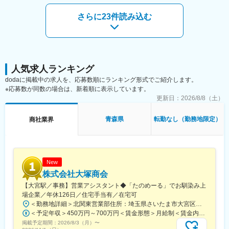
駅、大山駅(東京都)、モレラ岐阜駅、千歳駅(北海道)、卸町駅(宮城
県)、伏屋駅、吉塚駅、伊予三島駅、友部駅、花崎駅、偕楽園駅、
さらに23件読み込む
守谷駅、ゆめみ野駅、北春日部駅、上星川駅、善行駅、三崎口
駅、内宿駅、柏の葉キャンパス駅、岩瀬駅、古河駅、鶴瀬駅、東
武動物公園駅、上板橋駅、本厚木駅、亀戸水神駅、東千葉駅、高
田駅(神奈川県)、向ケ丘遊園駅、北山田駅(神奈川県)、西武柳沢
駅、川和町駅、雀宮駅、岡本駅(栃木県)、木更津駅、北松戸駅、武
里駅、栗橋駅、樅山駅、湯河原駅、松戸駅、東富岡駅、新鹿沼
人気求人ランキング
駅、楡木駅、原木中山駅、東林間駅、東武宇都宮駅、秩父駅、小
dodaに掲載中の求人を、応募数順にランキング形式でご紹介します。
竹向原駅、鶴間駅、西大島駅、新浦安駅、本蓮沼駅、相模原駅、
※応募数が同数の場合は、新着順に表示しています。
十条駅(東京都)、みどり台駅、東宿郷駅、江曽島駅、笠間駅、下館
更新日：
2026/8/8（土）
駅、新守谷駅、流山おおたかの森駅、南柏駅、明大前駅、塚原
駅、瀬谷駅、北茅ケ崎駅、千葉ニュータウン中央駅、柏駅、西小
青森県
転勤なし（勤務地限定）
商社業界
泉駅、公津の杜駅、八街駅、茂原駅、牛浜駅、藤沢駅、雑色駅、
西立川駅、北八王子駅、三鷹駅、曳舟駅、西葛西駅、逗子駅、宮
崎台駅、並木北駅、古淵駅、矢板駅、北真岡駅、伊勢原駅、淵野
辺駅、中野坂上駅、広電廿日市駅、安芸駅、土佐山田駅、大阪空
港駅(大阪モノレール)、狛江駅、芳賀台駅、学園前駅(奈良県)、上
New
保原駅、肥後橋駅、下板橋駅、登戸駅、東伏見駅、下総中山駅、
株式会社大塚商会
南林間駅、志村坂上駅、駅東公園前駅、下高井戸駅、岩原駅、熊
【大宮駅／事務】営業アシスタント◆「たのめーる」でお馴染み上
川駅、逗子・葉山駅、宮前平駅、並木中央駅、西新宿五丁目駅、
場企業／年休126日／住宅手当有／在宅可
山陽女学園前駅、球場前駅(高知県)、大江橋駅、宇都宮駅東口駅
＜勤務地詳細＞北関東営業部住所：埼玉県さいたま市大宮区桜木町1-195-1 大宮ソラミチKOZ 12階受動喫煙対策：屋内全面禁煙変更の範囲：会社の定める事業所（リモートワーク含む）
＜予定年収＞450万円～700万円＜賃金形態＞月給制＜賃金内訳＞月額（基本給）：274,000円～400,000円＜月給＞274,000円～400,000円＜昇給有無＞有＜残業手当＞有＜給与補足＞※経験・スキルを考慮のうえ、当社規定にて決定■昇給：年1回■賞与：年2回（7月・12月）賃金はあくまでも目安の金額であり、選考を通じて上下する可能性があります。月給(月額)は固定手当を含めた表記です。
掲載予定期間：
2026/8/3（月）
〜