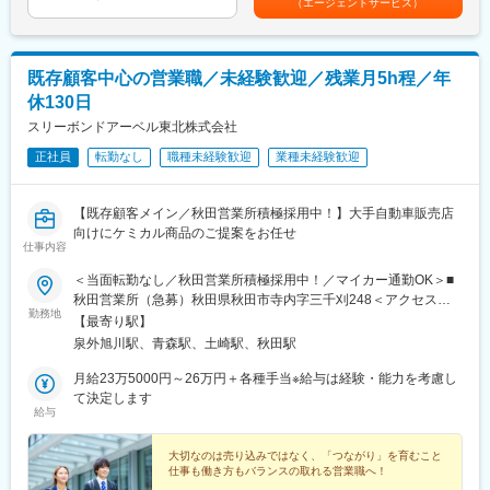
（エージェントサービス）
■働きやすさ：
す。
■教育体制
残業はほぼ無く月に5時間程度、年間休日は120日、マイカー通勤
・教育体制：
可と働きやすい環境が整っています。また、転居を伴う転勤や配
概ね３年程度は、上司・先輩と同行訪問を行い、商品知識を身に
置換えは本人希望がない場合行わないため、腰を据えて働くこと
既存顧客中心の営業職／未経験歓迎／残業月5h程／年
付けながら取扱商品の調達や配達を行っていただきます。
ができます。
休130日
・キャリアパス：
ご自身の頑張り次第で、将来的に新潟の拠点長を目指すことも可
スリーボンドアーベル東北株式会社
■当社について：
能です。
自動車に関わる幅広い事業を展開しており、これまでの実績や誠
正社員
転勤なし
職種未経験歓迎
業種未経験歓迎
実なスタンスが評価され、さまざまな自動車販売店様から安定的
■企業情報
に受注を頂いております。また、顧客の満足度を高めるために
平成元年の創業以来、幅広い産業機器を取り扱い、常にお客様の
も、従業員の満足度を重視しており、”カーケア業界で働き続けた
【既存顧客メイン／秋田営業所積極採用中！】大手自動車販売店
多様なニーズに応えてまいりました。
い会社No1”を目指しています。全従業員がお客様視点でよりよい
向けにケミカル商品のご提案をお任せ
「人と自然のハーモニーをめざして」という企業テーマのもと、
サービスを提供できるよう、働く全てのスタッフが楽しく、快適
仕事内容
持続可能な未来に向けて、環境負荷の少ない製品を提供し、環境
に安心して働ける職場環境を構築していきます。
＜当面転勤なし／秋田営業所積極採用中！／マイカー通勤OK＞■
保全に貢献できる企業であり続けることを目指しています。
秋田営業所（急募）秋田県秋田市寺内字三千刈248＜アクセス＞
私は先代である父からこの会社を引き継ぎ、社員が家族のような
変更の範囲：会社の定める業務
勤務地
泉外旭川駅より車で5分◎秋田営業所は人員強化のため、特に積極
温かい雰囲気の中で成長できる環境を整えてきました。先代が築
【最寄り駅】
採用中◎経験豊富なベテランメンバーが中心に活躍中■青森営業所
いた基盤を大切にしながら、時代に即した変革を進め、新しい風
泉外旭川駅、青森駅、土崎駅、秋田駅
青森県青森市西大野4丁目19-1＜アクセス＞青森駅より車で13
を吹き込んでいます。また、弊社のスローガンには、社員一人ひ
分・仙台本社やスリーボンドグループ本社（東京都八王子市）に
月給23万5000円～26万円＋各種手当※給与は経験・能力を考慮し
とりが夢を持ち、その夢に向かって自信を持って挑戦する姿勢を
て研修や会議を行うため、年数回の出張あり・受動喫煙対策あ
て決定します
大切にするという思いが込められています。
給与
り：敷地内喫煙可能場所あり・当面転勤なし（管理職登用後に組
これからも地域に根ざし、東北の未来を支えながら、さらなる挑
織強化やキャリア育成を目的に異動の可能性はあります）
戦と発展を続けてまいります。社員と共に、そして地域と共に、
大切なのは売り込みではなく、「つながり」を育むこと
成長を続けていく企業でありたいと考えています。
仕事も働き方もバランスの取れる営業職へ！