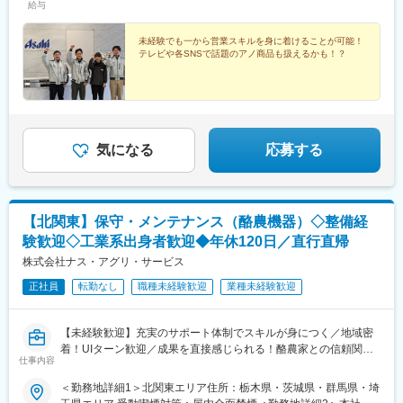
木県佐野市、足利市）■茨城（水戸市、つくば市、つくばみらい
給与
249,500円【東北】■青森／月給229,500円■福島／月給243,500円
市）【北海道】■北海道（帯広市）【東北】■青森（八戸市、青森
■山形／月給238,500円【北陸】■石川・福井／月給252,500円【中
市）■福島（郡山市、須賀川市）■山形（山形市）【北陸】■石川
部】■愛知／月給276,500円【近畿】■大阪・兵庫・京都・滋賀・
未経験でも一から営業スキルを身に着けることが可能！
（金沢市、河北郡、富山県砺波市、氷見市）■福井（福井市、坂井
テレビや各SNSで話題のアノ商品も扱えるかも！？
和歌山／月給277,500円【九州】■大分／月給243,500円＜月収例
市、鯖江市、越前市、敦賀市）【中部】■愛知（名古屋市、豊田
＞東京・神奈川／37万3000円※休日出勤1日、2万円（外勤手当）
市）【近畿】■大阪（大阪市、高槻市、吹田市、茨木市、豊中市、
残業月20時間の場合。
寝屋川市、門真市）■兵庫（西宮市、尼崎市）■京都・滋賀（京都
市、大津市）■和歌山（和歌山市）【九州】■大分（大分市、別府
市）※隣接する県や市にお住まいの方もご応募ください！
気になる
応募する
【北関東】保守・メンテナンス（酪農機器）◇整備経
験歓迎◇工業系出身者歓迎◆年休120日／直行直帰
株式会社ナス・アグリ・サービス
正社員
転勤なし
職種未経験歓迎
業種未経験歓迎
【未経験歓迎】充実のサポート体制でスキルが身につく／地域密
着！UIターン歓迎／成果を直接感じられる！酪農家との信頼関係
仕事内容
を築けるお仕事です
＜勤務地詳細1＞北関東エリア住所：栃木県・茨城県・群馬県・埼
◎未経験から手に職がつくお仕事です！溶接やフォークリフトの