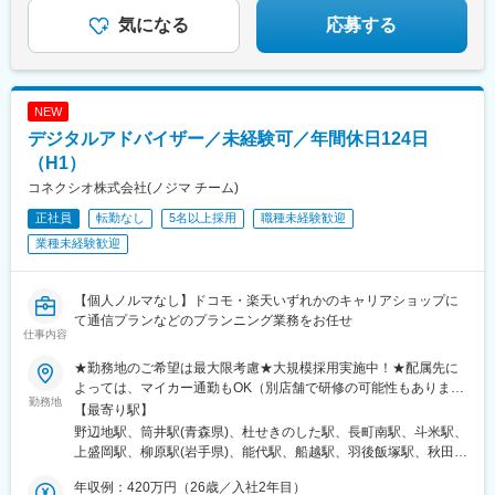
駅、とうきょうスカイツリー駅、平井駅(東京都)、駒込駅、白山駅
*☆『ヒトのぬくもりが、集う職場へ』☆*
(東京都)、本郷三丁目駅、落合駅(東京都)、浜田山駅、千歳烏山
気になる
応募する
駅、成城学園前駅、経堂駅、上野広小路駅、外苑前駅、赤坂駅(東
京都)、渋谷駅、北千住駅、京王八王子駅、西八王子駅、狭間駅、
西府駅、府中駅(東京都)、田無駅、ひばりケ丘駅(東京都)、花小金
井駅、馬車道駅、東戸塚駅、新杉田駅、戸塚駅、相模原駅、古淵
NEW
駅、鴨居駅、センター南駅、渋沢駅、伊勢原駅、秦野駅、港南台
デジタルアドバイザー／未経験可／年間休日124日
駅、横浜駅、ナゴヤドーム前矢田駅、鶴舞駅、八事駅、杁ケ池公
園駅、上社駅、長久手古戦場駅、荒子駅、尾張一宮駅、開明駅、
（H1）
国府宮駅、春日井駅(名鉄線)、愛環梅坪駅、三河高浜駅、安城駅、
コネクシオ株式会社(ノジマ チーム)
愛知大学前駅、六名駅、牛久保駅、りんくう常滑駅、焼津駅、藤
正社員
転勤なし
5名以上採用
職種未経験歓迎
枝駅、東静岡駅、古庄駅、遠州病院駅、沼津駅、本吉原駅、新静
岡駅、三島広小路駅、日本平駅、片浜駅、自動車学校前駅、富士
業種未経験歓迎
宮駅、烏江駅、大垣駅、美江寺駅、美濃太田駅、糸貫駅、鵜沼宿
駅、瑞浪駅、名張駅、茅町駅、天神駅、富田駅(三重県)、久居駅、
志摩横山駅、五十鈴ケ丘駅、小松駅、大河端駅、宇野気駅、野々
【個人ノルマなし】ドコモ・楽天いずれかのキャリアショップに
市駅(ＩＲいしかわ鉄道線)、足羽山公園口駅、新富山口駅、稲荷町
て通信プランなどのプランニング業務をお任せ
仕事内容
駅(富山県)、中滑川駅、氷見駅、戸出駅、新高岡駅、京橋駅(大阪
府)、天満駅、西中島南方駅、野田阪神駅、天王寺駅前駅、ＪＲ総
★勤務地のご希望は最大限考慮★大規模採用実施中！★配属先に
持寺駅、住道駅、豊中駅、深江橋駅、寝屋川市駅、長尾駅(大阪
よっては、マイカー通勤もOK（別店舗で研修の可能性もありま
府)、藤井寺駅、八尾駅、高見ノ里駅、河内天美駅、北花田駅、岡
勤務地
す）※勤務地の詳細は、当社ホームページの「ショップ展開」から
【最寄り駅】
田浦駅、萩原天神駅、樟葉駅、門真市駅、草津駅(滋賀県)、十条駅
ご確認ください！＜以下エリアいずれかの店舗に配属＞【北海
野辺地駅、筒井駅(青森県)、杜せきのした駅、長町南駅、斗米駅、
(京都府・近鉄線)、常盤駅(京都府)、龍谷大前深草駅、松井山手
道・東北】北海道、青森県、岩手県、宮城県、秋田県、山形県、
上盛岡駅、柳原駅(岩手県)、能代駅、船越駅、羽後飯塚駅、秋田
駅、京田辺駅、伏見桃山駅、舞子公園駅、長田駅(神戸市営)、西明
福島県【関東】茨城県、埼玉県、千葉県、東京都、神奈川県【甲
駅、羽後牛島駅、鶴岡駅、八乙女駅、東仙台駅、陸前落合駅、福
石駅、稲野駅、東加古川駅、加古川駅、英賀保駅、網干駅、郡山
信越】新潟県、長野県【北陸】富山県、石川県、福井県【東海】
年収例：420万円（26歳／入社2年目）
島学院前駅、本宮駅(福島県)、泉駅(常磐線)、東区役所前駅、琴似