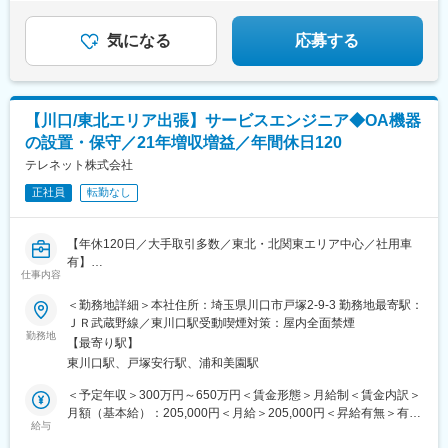
気になる
応募する
【川口/東北エリア出張】サービスエンジニア◆OA機器
の設置・保守／21年増収増益／年間休日120
テレネット株式会社
正社員
転勤なし
【年休120日／大手取引多数／東北・北関東エリア中心／社用車
有】
仕事内容
オフィスで使用される複合機等のOA機器を販売・施工・メンテナ
＜勤務地詳細＞本社住所：埼玉県川口市戸塚2-9-3 勤務地最寄駅：
ンスまで一貫して提供している同社にて、代理店営業職の募集で
ＪＲ武蔵野線／東川口駅受動喫煙対策：屋内全面禁煙
す。
勤務地
【最寄り駅】
東川口駅、戸塚安行駅、浦和美園駅
■業務内容：出張メインのサービスエンジニアとして、OA機器等
の設置・導入をはじめ、アフターフォロー全般に携わります。扱
＜予定年収＞300万円～650万円＜賃金形態＞月給制＜賃金内訳＞
う商品は一流メーカーのものばかりですので安心です。
月額（基本給）：205,000円＜月給＞205,000円＜昇給有無＞有＜
【取扱い商品】OA機器（複合機／ビジネスフォン／防犯カメラ／
給与
残業手当＞無＜給与補足＞■昇給：年1回※実力に応じて支給■決算
PC／ネットワークセキュリティ機器 等）