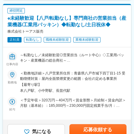
◎新築の住宅着工件数が減る中でも、リフォーム部門は売上を伸
＜一日の流れ＞
ばしています。特に不動産の買取再販事業は、今後ますます強化
締切間近
10時：指定のディーラーに出勤（基本的に固定）
しなければならない事業です。施工管理職と営業マンのタッグで
※未経験歓迎【八戸/転勤なし】専門商社の営業担当（産
10時～12時：洗車と研磨
受注を強化していきます。
12時～13時：お昼休憩
業機器/工業用パッキン）◆転勤なし/土日祝休◆
14時～19時：洗車、研磨、コーティング、次の日の確認
株式会社トーアス販売
変更の範囲：会社の定める業務
19時：退勤
正社員
転勤なし
職種未経験歓迎
業種未経験歓迎
■配属先について：
担当エリアの中古車ディーラーでの勤務となります。同じ現場に2
～転勤なし／未経験歓迎◎営業担当（ルート中心）◇工業用パッ
～3名が所属しており、分からないことがあればすぐに聞ける環境
キン・産業機器の総合商社～
です。20～30代が未経験から入社した多く若手が活躍していま
仕事内容
す。
■業務内容 ：
＜勤務地詳細＞八戸営業所住所：青森県八戸市城下四丁目1-15 受
・仕事内容：新潟出張所の常駐メンバーとして、火力発電所を中
■入社後の流れ：
動喫煙対策：屋内全面禁煙変更の範囲：会社の定める事業所
心とした既存取引先向けに商品の配達をしながら追加発注を確認
勤務地
入社後はOJTとして3か月～半年程、各現場で先輩からの指導を受
【最寄り駅】
するというスタイルで営業を行っていただきます。
けながら業務を習得いただき、一人前のコーティングスタッフを
本八戸駅、小中野駅、長苗代駅
・取扱商材：主に産業機械器具や工具類等です。
目指します。
＊社用車（日産ＡＤバンＡＴ車・年に数回１．５ｔ日産トラック
＜予定年収＞320万円～404万円＜賃金形態＞月給制＜賃金内訳＞
の場合あり。）使用。
■キャリアについて：
月額（基本給）：185,000円～230,000円固定残業手当/月：
＊ユニフォームは貸与します。
給与
コーティングの技能検定取得を目指すことができ、取得後は査定
20,000円～30,000円（固定残業時間18時間0分/月）超過した時間
や職能手当に反映されます。
外労働の残業手当は追加支給＜月給＞205,000円～260,000円（一
■組織構成
将来的には管理職としてエリアの管理、育成等のマネジメント業
律手当を含む）＜昇給有無＞有＜残業手当＞有＜給与補足＞・賞
1名で業務を回しています。
務に従事することも可能です。
与実績あり賃金はあくまでも目安の金額であり、選考を通じて上
応募依頼する
分からないことは、すぐに聞くことが出来る環境です◎
気になる
下する可能性があります。月給(月額)は固定手当を含めた表記で