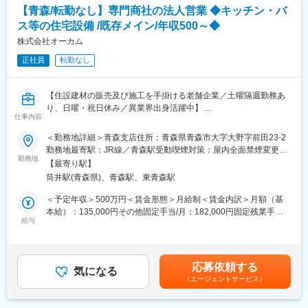
◎スタッフ同士の年齢も近いので時にはプライベートな相談もし
【青森/転勤なし】専門商社の法人営業 ◆キッチン・バ
■キャリアパス：
て、和気あいあいの雰囲気で楽しく仕事をする事が出来ます。
ス等の住宅設備 /既存メイン/年収500～◆
入社後は、先輩社員に同行しながら業務を習得いただきます。将
来的にマネジメントもお任せすることを想定しています。
株式会社オーカム
変更の範囲：会社の定める業務
独り立ちまで1年程度を想定しています。
正社員
転勤なし
■企業の特徴
木材プレカット商品を始め、時代に沿った省エネ新建材、断熱サ
【住設建材の販売及び施工を手掛ける老舗企業／土曜隔週勤務あ
ッシ、住宅設備機器等、住宅に関わる殆どの商品の取扱いと付随
り、日曜・祝日休み／異業界出身活躍中】
する工事等も受注しております。また、最近では、土地や家屋等
仕事内容
を扱う不動産事業も手掛けています。
■ポジション概要：
＜勤務地詳細＞青森支店住所：青森県青森市大字大野字前田23-2
大手ハウスメーカーや地元工務店等への法人営業として、住宅新
勤務地最寄駅：JR線／青森駅受動喫煙対策：屋内全面禁煙変更の
変更の範囲：会社の定める業務
築やリフォーム現場における、キッチン・バスなどの住宅商品の
勤務地
範囲：会社の定める事業所
【最寄り駅】
販売・設置工事提案などをお任せします。
筒井駅(青森県)、青森駅、東青森駅
※ハウスメーカーから新築やリフォームの際に、住宅商品と工事の
依頼を頂ける関係性ができているため、基本的には既存の営業と
＜予定年収＞500万円＜賃金形態＞月給制＜賃金内訳＞月額（基
なります。
本給）：135,000円その他固定手当/月：182,000円固定残業手当/
給与
月：40,000円（固定残業時間17時間0分/月～27時間0分/月）超過
■仕事の流れ：
した時間外労働の残業手当は追加支給＜月給＞357,000円（一律
ハウスメーカーから見積り依頼→見積提出→受注→メーカーへ発
手当を含む）＜昇給有無＞有＜残業手当＞有＜給与補足＞■賞与：
注→工事日程、工事業者手配、スケジュール登録（工程管理）→
年2回（計2か月分を想定）■昇給：年1回 賃金はあくまでも目安の
応募依頼する
完了→検査→引渡し
気になる
金額であり、選考を通じて上下する可能性があります。月給(月額)
（エージェントサービス）
は固定手当を含めた表記です。
■入社後の流れについて：
・入社後は基本的にOJT研修を予定しております。