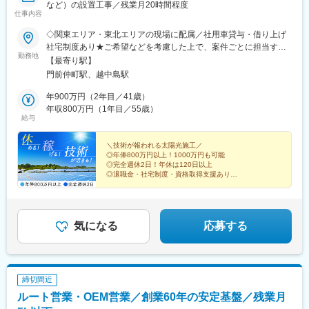
など）の設置工事／残業月20時間程度
仕事内容
◇関東エリア・東北エリアの現場に配属／社用車貸与・借り上げ
社宅制度あり★ご希望などを考慮した上で、案件ごとに担当する
勤務地
現場を決定します★1現場あたり3～6カ月程度の期間常駐★借り
【最寄り駅】
上げ社宅＆社用車をご用意／日当も出ます★案件終了後、次の案
門前仲町駅、越中島駅
件に移るまで1カ月程度期間を設けて本社で面談したり、 長期休
暇が取れます【本社】東京都江東区牡丹1-15-5 ポイントSTビル
年900万円（2年目／41歳）
6F【アクセス】・都営大江戸線／東京メトロ東西線「門前仲町
年収800万円（1年目／55歳）
給与
駅」より徒歩3分・JR京葉線「越中島駅」より徒歩7分【勤務地
例】青森県、岩手県、宮城県、秋田県、山形県、福島県、茨城
県、栃木県、群馬県、埼玉県、千葉県、東京都、神奈川県、山梨
＼技術が報われる太陽光施工／
◎年俸800万円以上！1000万円も可能
県
◎完全週休2日！年休は120日以上
◎退職金・社宅制度・資格取得支援あり
◎営業担当や経営層が現場をフォロー
◎メガソーラーの設置工事で経験を活かす
気になる
応募する
締切間近
ルート営業・OEM営業／創業60年の安定基盤／残業月