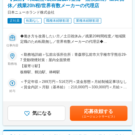
とライフワークバランスを充実させられる環境です。
★土日祝休み
休／残業20h程/世界有数メーカーの代理店
・必要な資格取得に掛かる費用は会社が負担します。ご自身のキ
★残業月20h程度
ャリア形成に活用頂けます。
日本ニューホランド株式会社
★有給も取りやすい
・社内研修(ビジネスマナー研修・外部研修)やOJTを通して、社員
正社員
転勤なし
職種未経験歓迎
業種未経験歓迎
のスキル向上を図っております。
■こんな方におすすめ
・接客・販売・飲食など人と接する仕事をしてきた
・数字に追われる営業に疲れた
◆働き方を改善したい方／土日祝休み／残業20時間程度／地域限
変更の範囲：会社の定める業務
・地元で安定して働きたい
定職のため転勤無し／世界有数メーカーの代理店◆
・人との関係づくりが好き
仕事内容
トラクター等の農業機械の組み立て・点検・整備業務をご担当い
＜勤務地詳細＞弘前出張所住所：青森県弘前市大字種市字熊谷29‐
■当社について：
ただきます。営業所の工場内または、お客様のお宅に伺い、農業
7 受動喫煙対策：屋内全面禁煙
・創業70年以上、JA・全農との安定取引を続ける農業資材メーカ
機械の修理や点検を行っていただきます。
勤務地
【最寄り駅】
ーです。
板柳駅、鶴泊駅、林崎駅
環境に配慮した肥料や資材を通じ、日本の農業を支える社会貢献
＜働き方を変えたい方におススメ＞
性の高い事業を展開しています。
土日祝休みとなります。時間外労働も20時間程度ですので、休み
＜予定年収＞289万円～516万円＜賃金形態＞月給制補足事項なし
を週末にしたい方、ワークライフバランスを整えたい方が多く入
＜賃金内訳＞月額（基本給）：210,000円～330,000円＜月給＞
変更の範囲：会社の定める業務
社し活躍しております。
給与
210,000円～330,000円＜昇給有無＞有＜残業手当＞有＜給与補足
＞※上記給与詳細は、経験・年齢・保有資格等を考慮し、決定致し
■一日の仕事の流れ
ます。■昇給：あり■賞与：年2回賃金はあくまでも目安の金額で
8時45分:部署内MTG（業務確認） / 9時:工場にて整備・現場での
あり、選考を通じて上下する可能性があります。月給(月額)は固定
応募依頼する
修理・クイック対応 / 12時:昼食 / 13時:工場にて整備・現場修理・
気になる
手当を含めた表記です。
（エージェントサービス）
クイック対応→事務作業、部品手配、スケジュール確認 / 17時15
分:終礼（報連相・結果報告）
■年間を通じた1日の平均残業1.5～2時間程※繁忙期の時期や営業