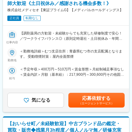
時短勤務も可能な環境のため、ママさんの活躍事例もございます
師大歓迎《土日祝休み／感謝される機会多数！》
◎
株式会社メディセオ【東証プライムG】【メディパルホールディングス】
※入社1年間は時短勤務不可
正社員
転勤なし
■ポジションの魅力
（1）ワークライフバランス：
【調剤薬局の方歓迎・未経験からでも充実した研修制度で安心！
原則定時退社・土日祝休みに加えて年間休日125日とプライベー
／ワークライフバランス◎（原則定時退社・土日祝休み・年間休
トと仕事の両立がしやすい環境です。
仕事内容
日125日）／東証プライムメディパルHD】
（2）働きやすい環境：
事業所には10名前後のスタッフが在籍しており、和やかな雰囲気
＜勤務地詳細＞むつ支店住所：青森県むつ市の支店配属となりま
■職務内容
で腰を据えて働ける環境です。基本的に1拠点につき薬剤師1名の
す。 受動喫煙対策：屋内全面禁煙
配属先の営業所にて、管理薬剤師として営業所全体を事務的・学
ため、感謝される機会が多く、スタッフの満足度も高いです。
勤務地
術的な立場からサポートして頂きます。未経験の方もOJTなどを
（3）業界最大手・安定基盤：
＜予定年収＞400万円～510万円＜賃金形態＞月給制補足事項なし
通して手厚くフォローしますのでご安心ください！
当社は、医薬品卸業界最大手として、1000社を超える国内外メー
＜賃金内訳＞月額（基本給）：217,900円～300,600円その他固定
カー と取引しており、製品ラインナップは15万種に及びます。
給与
手当/月：30,500円～36,000円＜月給＞248,400円～336,600円＜
■具体的な業務内容
昇給有無＞有＜残業手当＞有＜給与補足＞※給与詳細は経験・能力
・販売活動を適正に行うための管理業務／事務
■当社について
等を考慮の上、当社規定により決定します。■昇給：年1回■賞
・事業所内にある医薬品の品質管理
当社は、総合商社を除く国内の卸売業としては初の３兆円台の売
与：年2回賃金はあくまでも目安の金額であり、選考を通じて上下
・取引先へのDI問合せ対応（製造販売後の安全管理業務）
上規模を誇る国内最大の医薬品卸企業です。
応募依頼する
気になる
する可能性があります。月給(月額)は固定手当を含めた表記です。
・営業担当者（MS）への薬事研修 等
医師の処方が必要な医療用医薬品だけでなく、医療機器・医療材
（エージェントサービス）
料・臨床検査試薬など、診断、検査、治療、投薬にまで幅広く医
■働き方
療に関わる商品を1,000社以上のメーカーから仕入れ、病院・診療
残業は月平均2時間程と、ほとんど定時で終業することが可能で
所や調剤薬局など全国約10万軒もの医療機関に販売・納品してい
【おいらせ町／未経験歓迎】中古ブランド品の鑑定・
す。
ます。
時短勤務も可能な環境のため、ママさんの活躍事例もございます
当社では安定供給と流通プロセス全体の効率化・最適化を実現す
買取・販売◆残業月3h程度／個人ノルマ無／研修充実