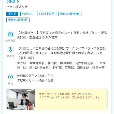
5h以下
クオレ株式会社
正社員
転勤なし
5名以上採用
職種未経験歓迎
業種未経験歓迎
【未経験OK！】美容室向け商品のルート営業／他社ブランド製品
の開発・製造受託のOEM営業
仕事内容
【転勤なし／ご希望の拠点に配属】ワークライフバランスを重視
した時間帯で働けます！★勤務地は現住所や希望を考慮し決定し
勤務地
ます★直行直帰も可能！★時差勤務制度アリ■ルート営業【全国の
【最寄り駅】
各営業所で積極採用中】住所詳細は「勤務地一覧」をご覧くださ
青森駅、宮城野通駅、新潟駅、柳瀬川駅、新井薬師前駅、日本大
い。＜募集エリア（全14拠点）＞青森・仙台・新潟・埼玉・東
通り駅、黒川駅(愛知県)、野町駅、江坂駅、新開地駅、備前一宮
京・横浜・名古屋・金沢・大阪・神戸・広島・岡山・福岡・熊本
駅、的場町駅、吉塚駅、動植物園入口駅、仙台駅、沼袋駅、石川
■OEM営業＜東京事務所＞東京都中野区新井5丁目22-8 3F※受動喫
年収500万円／28歳／主任
町駅、志賀本通駅、湊川駅、段原一丁目駅、仙台駅(地下鉄)、関内
煙対策あり：屋内禁煙
年収650万円／34歳／係長
駅、清水駅(愛知県)、湊川公園駅、猿猴橋町駅
給与
業界をリードする安定環境で確かなキャリアを。
ライフワークバランス抜群！安心の働き方が叶います