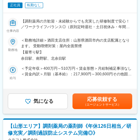
【入社直後の流れ】
正社員
転勤なし
入社後は首都圏（東京・神奈川・埼玉）、福岡、大阪、兵庫のい
ずれかの事業所にて、6か月間のマネージャー養成研修を行いま
【調剤薬局の方歓迎・未経験からでも充実した研修制度で安心！
す。
／ワークライフバランス◎（原則定時退社・土日祝休み・年間休
■入社～1カ月目
仕事内容
日125日）／東証プライムメディパルHD】
・業界未経験者でもゼロから学ぶことができる基礎研修／必要資
格取得。なお、資格取得のための費用は当社負担となります。
＜勤務地詳細＞酒田支店住所：山形県酒田市内の支店配属となり
■職務内容
■1～3か月目
ます。 受動喫煙対策：屋内全面禁煙
配属先の営業所にて、管理薬剤師として営業所全体を事務的・学
・OJTを受けながら日勤・夜勤両方の介護現場での業務をお任せ
勤務地
【最寄り駅】
術的な立場からサポートして頂きます。未経験の方もOJTなどを
します。
余目駅、南野駅、北余目駅
通して手厚くフォローしますのでご安心ください！
※研修終了後は現場業務は無くなるため日勤のみ
■3～6か月目
＜予定年収＞400万円～510万円＜賃金形態＞月給制補足事項なし
■具体的な業務内容
・マネージャー業務を学んでいただきます。ピープルマネジメン
＜賃金内訳＞月額（基本給）：217,900円～300,600円その他固定
・販売活動を適正に行うための管理業務／事務
トだけでなく、売上管理や各事業所が目標を達成するための事業
給与
手当/月：30,500円～36,000円＜月給＞248,400円～336,600円＜
・事業所内にある医薬品の品質管理
所運営を行います。※上司がメンターとなり手厚いサポートがござ
昇給有無＞有＜残業手当＞有＜給与補足＞※給与詳細は経験・能力
・取引先へのDI問合せ対応（製造販売後の安全管理業務）
います。
等を考慮の上、当社規定により決定します。■昇給：年1回■賞
・営業担当者（MS）への薬事研修 等
■本配属後
与：年2回賃金はあくまでも目安の金額であり、選考を通じて上下
応募依頼する
・各事業所の課題や目的に合わせてマネジメント業務に専念頂き
気になる
する可能性があります。月給(月額)は固定手当を含めた表記です。
（エージェントサービス）
■働き方
ます。
残業は月平均2時間程と、ほとんど定時で終業することが可能で
※独り立ち後はリモート×出社も可
す。
時短勤務も可能な環境のため、ママさんの活躍事例もございます
【キャリアパス（例）】
【山形エリア】調剤薬局の薬剤師《年休126日相当／研
◎
・医療介護スタッフ（2週間程度の基礎研修必要資格取得、現場業
修充実／調剤過誤防止システム完備◎》
※入社1年間は時短勤務不可
務）