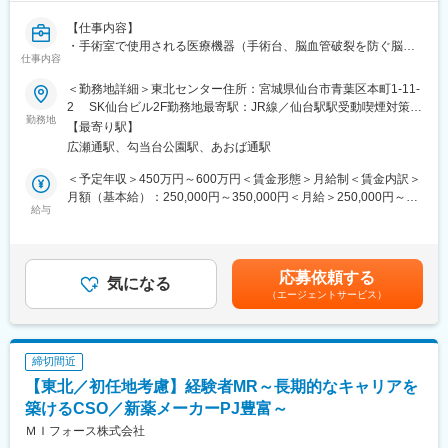
ございます。
【仕事内容】
変更の範囲：会社の定める業務
・手術室で使用される医療機器（手術台、脳血管破裂を防ぐ脳動
■ 丁寧な研修・支援体制
仕事内容
脈瘤クリップ、骨折治療用インプラント等）の営業です。 営業
入社後は2カ月間の研修制度がありますので、未経験でもキャッチ
先は、「病院」及び「代理店」がメインで、既存ルート営業を中
アップがかないます。
＜勤務地詳細＞東北センター住所：宮城県仙台市青葉区本町1-11-
心とする深耕営業です。 病院は手術室を有する大学病院やエリ
同期社員と一緒に集中的に研修を行い、その後配属先に応じた製
2 SK仙台ビル2F勤務地最寄駅：JR線／仙台駅駅受動喫煙対策：
アの基幹病院等が中心で、手術室・脳神経外科・整形外科などの
品研修を行います。
勤務地
屋内全面禁煙変更の範囲：会社の定める事業所
【最寄り駅】
診療科が対象です。商流は直販ではなく、代理店を通して販売・
※配属入社後に確定予定／ご希望や適性を考慮し、1つ目のプロジ
広瀬通駅、勾当台公園駅、あおば通駅
納品しますので、病院だけでなく「代理店」も主要な営業先で
ェクトは製薬・医療機器メーカーのいずれかに配属します。
す。
配属後も知識とスキルアップのために様々な研修をご用意してい
＜予定年収＞450万円～600万円＜賃金形態＞月給制＜賃金内訳＞
・既存取引先へのルート営業中心に、競合他社の入替獲得や特殊
ます。
月額（基本給）：250,000円～350,000円＜月給＞250,000円～
手術台の新規提案等、開拓営業に取り組みます。 不定期です
給与
350,000円＜昇給有無＞有＜残業手当＞有＜給与補足＞■昇給：年
が、メーカーの立場で機器アドバイスやフォローリクエストを受
■明確な評価制度／やりがいや努力がきちんと報われる報酬制度
1回（1月）■賞与：年2回（6月、12月）・前職を考慮のうえ、経
ける際は、手術への立ち会いがあります。また、将来的にはドク
自身の成果や頑張りが客観的に評価され、年収に反映されます。
験・スキルに応じて決定します。表記は目安であり選考を通じて
ターから要望いただく製品の改良改善や開発についても営業の立
また、在籍年数が増えると永年勤続報奨金や四半期一時金などの
上下する可能性があります。・業績加算賞与の制度があり、年収
応募依頼する
場で関わるなど、深みと広がりの持てる職務です。
手当もアップします。
気になる
は平均的な加算賞与を含みます・事務所内勤時の残業代は別途支
（エージェントサービス）
給賃金はあくまでも目安の金額であり、選考を通じて上下する可
（その他補足）
■豊富なキャリアプランとサポート体制
能性があります。月給(月額)は固定手当を含めた表記です。
・中途入社の方も多数活躍中で、経験業界も多岐に渡ります（住
志向性やその時の環境に応じて「特定の領域で専門性を高める」
宅・自動車・医薬医療機器卸・厨房機器・検査機・美容室商材
「幅広い疾患をカバーできるオールラウンダーになる」「本社部
締切間近
等）。先輩社員によるOJT、座学での勉強会やサービススタッフ
門（マネージャー、研修部門など）へのキャリアチェンジ」など
【東北／初任地考慮】経験者MR～長期的なキャリアを
向けトレーニングルームでの実機実習を通じて、入社後に十分、
幅広いキャリアプランがあります。
知識・スキルを獲得いただけますのでご安心ください。
築けるCSO／新薬メーカーPJ豊富～
また、弊社のマネージャーのほとんどは、MRからキャリアチェン
・メーカー営業として、1県～1.5県を担当いただきます。各拠点
ジしたメンバーです。担当マネージャーが定期的に面談を行い、
ＭＩフォース株式会社
には、点検・修理のためのアフターサービス要員、事務スタッフ
分からないことやキャリアに関してサポートします。