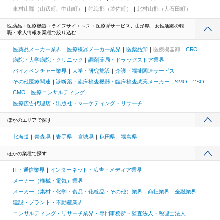
東村山郡（山辺町、中山町）
飽海郡（遊佐町）
北村山郡（大石田町）
医薬品・医療機器・ライフサイエンス・医療系サービス、山形県、女性活躍の転
職・求人情報を業種で絞り込む
医薬品メーカー業界
医療機器メーカー業界
医薬品卸
医療機器卸
CRO
病院・大学病院・クリニック
調剤薬局・ドラッグストア業界
バイオベンチャー業界
大学・研究施設
介護・福祉関連サービス
その他医療関連
診断薬・臨床検査機器・臨床検査試薬メーカー
SMO
CSO
CMO
医療コンサルティング
医療広告代理店・出版社・マーケティング・リサーチ
ほかのエリアで探す
北海道
青森県
岩手県
宮城県
秋田県
福島県
ほかの業種で探す
IT・通信業界
インターネット・広告・メディア業界
メーカー（機械・電気）業界
メーカー（素材・化学・食品・化粧品・その他）業界
商社業界
金融業界
建設・プラント・不動産業界
コンサルティング・リサーチ業界・専門事務所・監査法人・税理士法人