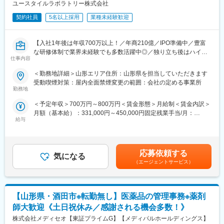
・使用された医療器材の数を確認します。
ユースタイルラボラトリー株式会社
・医療器材を洗浄し、器材の性能点検を行います。
契約社員
5名以上採用
業種未経験歓迎
・医療器材を再度使用できるように滅菌を行います。
・医療材料の搬送・取り揃えた医療材料を各医療現場に搬送する
などの業務を行います。
【入社1年後は年収700万以上！／年商210億／IPO準備中／豊富
な研修体制で業界未経験でも多数活躍中◎／独り立ち後はハイブ
■組織構成
仕事内容
リッドワーク（リモート×出社）も可能】
社員9名、パート7名で構成されております。
＜勤務地詳細＞山形エリア住所：山形県を担当していただきます
ブランクのある方も歓迎いたします。工程が明確なので、久しぶ
重度障害のある方や高齢者の方等に医療的ケアサービスを行う訪
受動喫煙対策：屋内全面禁煙変更の範囲：会社の定める事業所
りの現場でも手順に沿って取り組むことができます。
問介護事業を提供する当社にて、複数の都道府県を束ねたブロッ
勤務地
クの運営と責任売り上げの管理業務をお任せするブロックマネー
■ポジションの魅力：
＜予定年収＞700万円～800万円＜賃金形態＞月給制＜賃金内訳＞
ジャー候補を募集します。
担当メンバーと連携を取り合う、チームワークが大事な仕事で
月額（基本給）：331,000円～450,000円固定残業手当/月：
★下記インタビューをぜひご覧ください！
す。やりがいを感じるのは、感謝された時です。例えば、急病の
給与
120,000円（固定残業時間45時間0分/月）超過した時間外労働の
https://eustylelab.co.jp/features/vol1
患者様の手術が発生したため、使用する可能性のある器材を予測
残業手当は追加支給＜月給＞451,000円～570,000円（一律手当を
して通常業務より早い対応を行った際に、看護師の方からお礼の
含む）＜昇給有無＞有＜残業手当＞有＜給与補足＞■年1回の査定
【業務内容】
言葉をいただくと嬉しく感じます。急病の患者様の手術が発生
有■賞与：年2回※前職給与を考慮※経験・スキル・スタートポジシ
・部門の運営、売上管理
応募依頼する
し、自身の担当業務が思うように進められない時もありますが、
気になる
ョンにおいて異なる※評価により昇格・昇給あり※エリアにより地
・営業活動
（エージェントサービス）
時間が押していても一度心を落ち着かせ、リラックスすることを
域加算手当分が異なる※時間外手当は別途全額支給賃金はあくまで
・サービス提供管理・保守
心掛けています。時間帯によって忙しい時がありますが、担当メ
も目安の金額であり、選考を通じて上下する可能性があります。
・ご利用者様やご家族へのヒアリング、サービス設計・立上げ
ンバーと連携を取り合い、業務を進めています。チームワークが
月給(月額)は固定手当を含めた表記です。
・ケアマネージャーや医療機関、福祉事業所、行政等との調整
大事な職場です。福利厚生面では、有給休暇や夏期・冬期休暇が
【山形県・酒田市※転勤無し】医薬品の管理事務※薬剤
・スタッフの採用・指導・育成
ありますし、お休みも取得しやすい環境です。
・各種プロジェクトへの参加
師大歓迎《土日祝休み／感謝される機会多数！》
※担当エリアは選考時の希望を考慮の上、決定します。
株式会社メディセオ【東証プライムG】【メディパルホールディングス】
変更の範囲：会社の定める業務