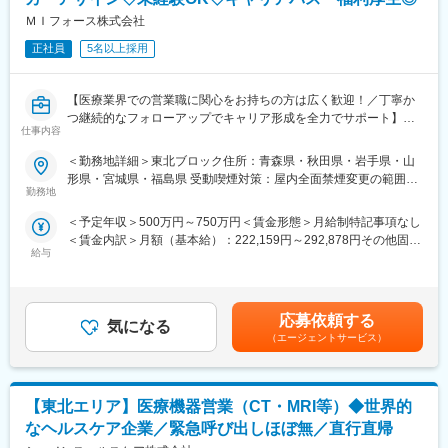
ウトプットの両方での研修を予定しています。現場でご活躍いた
ＭＩフォース株式会社
だくための土台を固めます。（研修期間は変動の可能性あり）
【当社について】
正社員
5名以上採用
年齢や経験は問わず興味を持っていただいた方とは全員と面接を
■魅力：
させていただいております。会社説明会を随時開催しております
・産育休、子ども看護休暇、介護休暇、各種自己啓発制度あり
ので、お気軽にご参加ください♪
【医療業界での営業職に関心をお持ちの方は広く歓迎！／丁寧か
・将来的に漢方薬を熟知する専門家として成長することができま
日時：月・木／13:30～15:00
つ継続的なフォローアップでキャリア形成を全力でサポート】
す。漢方薬を熟知するMRは市場価値も高いです。
仕事内容
変更の範囲：会社の定める業務
■業務内容：
■勤務地補足：
＜勤務地詳細＞東北ブロック住所：青森県・秋田県・岩手県・山
医療系総合職として製薬メーカーや医療機器メーカー等業務を委
・初任地は東北エリアのいずれかとなります。
形県・宮城県・福島県 受動喫煙対策：屋内全面禁煙変更の範囲：
託する「CSO」に所属し、プロジェクトごとに複数のメーカーで
勤務地
※駐在の場合も、会議等の業務で月に数回支店や営業所、出張所等
本文参照
勤務いただきます。今回は大手医療機器メーカー様へのプロジェ
に出社する場合があります。
＜予定年収＞500万円～750万円＜賃金形態＞月給制特記事項なし
クトへアサイン予定です。グローバルトップメーカーなど様々な
・将来的な全国転勤がございます。
＜賃金内訳＞月額（基本給）：222,159円～292,878円その他固定
PJTに携わる事が出来ます。
※詳しくは以下ご参照くださいませ。
給与
手当/月：68,750円～95,000円固定残業手当/月：84,091円～
https://www.kracie.co.jp/company/info/office.html
112,122円（固定残業時間30時間0分/月）超過した時間外労働の
■医療機器営業・MR：
※上記URLに記載されている支店・営業所・出張所以外のエリアで
残業手当は追加支給＜月給＞375,000円～500,000円（一律手当を
ご本人の希望やお人柄を見て活躍できる場を提供いたします。
の駐在の場合もあります。
含む）＜昇給有無＞有＜残業手当＞有＜給与補足＞業績に応じて
◎医療機器営業
応募依頼する
気になる
インセンティブあり賃金はあくまでも目安の金額であり、選考を
医師や医療機器を扱う医療従事者に医療機器の情報提供や販売を
■クラシエ(株)へ入社後本社での研修期間を経て、MR職としては
（エージェントサービス）
通じて上下する可能性があります。月給(月額)は固定手当を含めた
行います。販売だけでなく、実際使用する際のトレーニングサポ
クラシエ薬品(株)への在籍出向となります。
表記です。
ートやアフターフォローまで手掛けることが特徴で、医療の現場
出向先：クラシエ薬品株式会社
を実感できる活動ができます。
勤務住所：宮城県仙台市宮城野区榴岡 3-4-1アゼリアヒルズ13F
【東北エリア】医療機器営業（CT・MRI等）◆世界的
◎MR（医薬情報担当者）
事業内容：医療用医薬品分野（医薬品部門）
医師や薬剤師、看護師など医療従事者に医薬品の効果や副作用な
なヘルスケア企業／緊急呼び出しほぼ無／直行直帰
どの情報提供や情報収集を行います。患者さんのQOL改善に向
変更の範囲：会社の定める業務