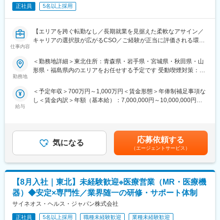
高品質かつ、医療従事者様や患者様にとって使い勝手の良い製品
正社員
5名以上採用
（5）東海：愛知・岐阜・三重・静岡
開発をしています。その為、価格勝負ではなく品質をご評価いた
（6）北陸：富山・石川・福井
だいて決済に至ることが多く、顧客との関係構築や提案スキルが
（7）近畿：大阪・京都・滋賀・奈良・和歌山・兵庫
【エリアを跨ぐ転勤なし／長期就業を見据えた柔軟なアサイン／
身に付けられます。
（8）中国：岡山・広島・山口・島根・鳥取
キャリアの選択肢が広がるCSO／ご経験が正当に評価される環
（9）四国：香川・徳島・高知・愛媛
仕事内容
境】
■研修制度
（10）九州：福岡・大分・宮崎・鹿児島・熊本・佐賀・長崎・沖
製品研修、3か月程OJTの実施。先輩社員同行のもと従事しながら
縄
＜勤務地詳細＞東北住所：青森県・岩手県・宮城県・秋田県・山
【はじめに】
他製品のOJT等も実施いたします。
形県・福島県内のエリアをお任せする予定です 受動喫煙対策：屋
今回はMRを募集します。MR資格更新予定の方・ベテランの方も
勤務地
変更の範囲：会社の定める業務
内全面禁煙変更の範囲：会社の定める事業所（リモートワーク含
歓迎です。勤務地はご本人様の希望を鑑み決定いたします。20代
■組織構成
む）
＜予定年収＞700万円～1,000万円＜賃金形態＞年俸制補足事項な
～50代まで幅広く活躍しており、長期就業も叶う環境です。
東北営業所は、マネジャー以下６名のチーム構成。
し＜賃金内訳＞年額（基本給）：7,000,000円～10,000,000円＜
新卒の若手～経験豊富な50代まで幅広い年齢層で、東北6県/4営業
給与
月額＞583,333円～833,333円（12分割）＜昇給有無＞有＜残業手
【業務内容】
所（出張所）にわかれ在籍しています。
当＞無＜給与補足＞同社は年俸制になります。別途以下のような
大手製薬会社などを中心としたクライアントのプロジェクトへの
手当があります。・四半期一時金：10万円（四半期毎に支給）、
配属です。担当エリアの医療機関（開業医、病院）を訪問して、
■同社の特徴
年間最大40万円※ただし支給条件有。賃金はあくまでも目安の金
医師、薬剤師に課題解決するための医薬品情報を提供、副作用情
CTやMRIなど最先端の画像診断装置、医療ITの分野でも製品やサ
応募依頼する
気になる
額であり、選考を通じて上下する可能性があります。月給(月額)は
報を収集を行っていただきます。
ービスを展開するグローバルリーディングカンパニーで、日本国
（エージェントサービス）
固定手当を含めた表記です。
内においても130年以上の長い歴史を持ちます。直近では「フォ
《具体的には...》
トンカウンティングCT」と呼ばれる世界初の高解像度CTを開発販
■新薬のプロモーション
売するなど、常に製品品質と技術力の高さで高い評価を獲得し続
【8月入社｜東北】未経験歓迎※医療営業（MR・医療機
■長期収載品の市場拡大
けております。
■ジェネリック医薬品のプロモーション
器）◆安定×専門性／業界随一の研修・サポート体制
※プロジェクトの状況によっては、選考保留（ご紹介できるプロジ
変更の範囲：会社の定める業務
サイネオス・ヘルス・ジャパン株式会社
ェクトが出るまで保留）となる場合もございますのであらかじめ
ご認識の程よろしくお願いします※
正社員
5名以上採用
職種未経験歓迎
業種未経験歓迎