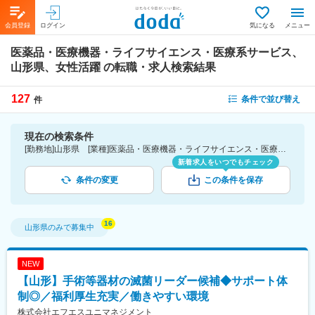
会員登録
ログイン
気になる
メニュー
医薬品・医療機器・ライフサイエンス・医療系サービス、
山形県、女性活躍
の転職・求人検索結果
127
条件で並び替え
件
現在の検索条件
[勤務地]山形県 [業種]医薬品・医療機器・ライフサイエンス・医療系サービス [詳細条件](会社・職場の環境)女性活躍
新着求人をいつでもチェック
条件の変更
この条件を保存
山形県
のみで募集中
NEW
【山形】手術等器材の滅菌リーダー候補◆サポート体
制◎／福利厚生充実／働きやすい環境
株式会社エフエスユニマネジメント