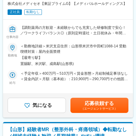
※プロジェクトの状況によっては、選考保留（ご紹介できるプロジ
・入社2週間～1カ月 ： 先輩社員に同行し、仕事の流れを学びま
株式会社メディセオ【東証プライムG】【メディパルホールディングス】
ェクトが出るまで保留）となる場合もございますのであらかじめ
す。「会話のコツ」や「商品のご案内方法」といった実践的なス
ご認識の程よろしくお願いします※
正社員
転勤なし
キルを習得します。
・入社1カ月以降 ： 慣れてきたら独り立ち。既存のお客様をメイ
【魅力ポイント】
ンに訪問します。
【調剤薬局の方歓迎・未経験からでも充実した研修制度で安心！
■エリアを跨ぐ転勤なし：
／ワークライフバランス◎（原則定時退社・土日祝休み・年間休
初任地希望だけでなく、エリアを跨いでの転勤はないため、転勤
＜専門資格を取得できる＞
仕事内容
日125日）／東証プライムメディパルHD】
負担が軽減できます。2ndプロジェクト以降も希望や適性に応じ
・入社後は、医薬品販売の専門知識を身につけるために、登録販
て、アサインを検討します。
売者資格を取得していただきます。社内の合格率は90％となって
＜勤務地詳細＞米沢支店住所：山形県米沢市中田町1088-14 受動
■職務内容
おり、研修を含めて会社が全面的にサポートします。
喫煙対策：屋内全面禁煙
配属先の営業所にて、管理薬剤師として営業所全体を事務的・学
■キャリアの選択肢を広げる働き方：
勤務地
・資格取得後は、資格手当として給与にも反映されます。
【最寄り駅】
術的な立場からサポートして頂きます。未経験の方もOJTなどを
スペシャリティ領域への挑戦、新薬PJなど市場価値を高める機
置賜駅、米沢駅、成島駅(山形県)
通して手厚くフォローしますのでご安心ください！
会、自身の強みを活かしたPJ相談などが可能です。定期的な面談
変更の範囲：会社の定める業務
を通じて、その時々に応じたプロジェクトを提示するなどフレキ
＜予定年収＞400万円～510万円＜賃金形態＞月給制補足事項なし
■具体的な業務内容
シブルにキャリアが形成できます。その他、本社部門（マネージ
＜賃金内訳＞月額（基本給）：210,900円～290,700円その他固定
・販売活動を適正に行うための管理業務／事務
ャー、研修部門など）への道もあります。
給与
手当/月：30,000円～35,300円＜月給＞240,900円～326,000円＜
・事業所内にある医薬品の品質管理
昇給有無＞有＜残業手当＞有＜給与補足＞※給与詳細は経験・能力
・取引先へのDI問合せ対応（製造販売後の安全管理業務）
■明確な評価制度：
等を考慮の上、当社規定により決定します。■昇給：年1回■賞
・営業担当者（MS）への薬事研修 等
自身の成果や頑張りが客観的に評価され、年収に反映されます。
与：年2回賃金はあくまでも目安の金額であり、選考を通じて上下
応募依頼する
また、在籍年数が増えると永年勤続報奨金や四半期一時金などの
気になる
する可能性があります。月給(月額)は固定手当を含めた表記です。
（エージェントサービス）
■働き方
手当もアップします。つまり、やりがいや努力がきちんと報われ
残業は月平均2時間程と、ほとんど定時で終業することが可能で
る報酬制度になっています。
す。
時短勤務も可能な環境のため、ママさんの活躍事例もございます
【サポート体制】
【山形】経験者MR（整形外科・疼痛領域）◆転勤なし
◎
配属後は担当マネージャーが丁寧に支援します。日々の仕事の悩