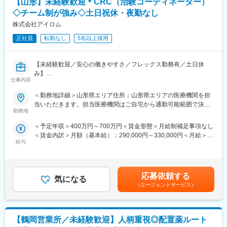
【山形】未経験歓迎＊CRC（治験コーディネーター）
＼IQVIAでMRとして働く魅力／
（１）充実の待遇：同業他社の中でも平均給与の高さや非課税の
◇チーム制が強み◇土日祝休・夜勤なし
日当の支給の他、退職金や団体保険制度、単身赴任手当や月1回の
株式会社アイロム
帰省交通費の支給など福利厚生が充実しており、長期就業される
社員が多いのも特徴です。
正社員
転勤なし
5名以上採用
（２）豊富なキャリアップの機会があります： MRとして専門性
を磨き、管理職を目指していただく方も多くございますし、社内
【未経験歓迎／安心の働きやすさ／フレックス勤務有／土日休
公募制度も充実しておりますので、IQVIAが展開している他の事業
み】
部への異動も可能です。
仕事内容
※病院の経営コンサル、医薬品メーカーのマーケティング支援、人
■業務詳細／治験コーディネーター（CRCって何？）
事担当者などの管理部門など
＜勤務地詳細＞山形県エリア住所：山形県エリアの医療機関を担
新しい薬や治療法が安全で効果的かどうかを確かめるための臨床
（３）手厚い研修体制でスキルアップができます：製品研修、ス
当いただきます。担当医療機関はご自宅から通勤可能範囲で決定
試験（治験）をサポートする仕事です。
キル研修、学術研修と、国内最大手だからこそ仕事に必要な知識
勤務地
いたします。 受動喫煙対策：屋内全面禁煙変更の範囲：無
やスキルをしっかりと身に付けられる研修制度があります。MRと
＜予定年収＞400万円～700万円＜賃金形態＞月給制補足事項なし
＜具体的に＞
してのスキルのみならず、データ分析、マーケティングなど多角
＜賃金内訳＞月額（基本給）：290,000円～330,000円＜月給＞
患者さんが治験に参加する手続きを助けたり、治験中のデータを
的にヘルスケアのプロフェッショナル人材を育成する研修制度を
給与
290,000円～330,000円＜昇給有無＞有＜残業手当＞有＜給与補足
収集・管理をします。
整備しています。
＞※能力・経験に応じて決定致します。■賞与：年2回（夏7月・冬
また、患者さんや医師とのコミュニケーションを取り、試験がス
12月）賃金はあくまでも目安の金額であり、選考を通じて上下す
ムーズに進むように調整。
【IQVIAサービシーズジャパンについて】
る可能性があります。月給(月額)は固定手当を含めた表記です。
治験が成功するためにはCRCの役割が非常に重要で、医療の進歩
・世界100以上の国と地域／8万人の社員が、医薬品の臨床開発～
応募依頼する
気になる
に貢献できるやりがいのある仕事です。
プロモーションに携わり、市場を流通するほぼすべての医薬品に
（エージェントサービス）
※担当する医療機関に常駐しての業務となります。
関与しています
・日本においても業界トップシェアを誇り、常時100以上のPJが
■治験コーディネーターで得られるスキル：
稼働しています
【鶴岡営業所／未経験歓迎】人柄重視◎配置薬ルート
（1）コミュニケーション力：