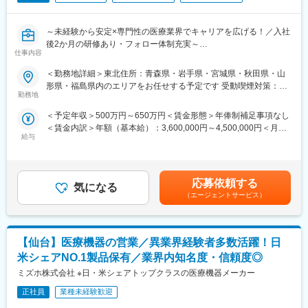
【魅力ポイント】
～未経験から安定×専門性の医療業界でキャリアを広げる！／入社
■エリアを跨ぐ転勤なし：
後2か月の研修あり・フォロー体制充実～
初任地希望だけでなく、エリアを跨いでの転勤はないため、転勤
仕事内容
【米国No.1CSO！日本だけでなく世界市場トップ級シェアの業界
負担が軽減できます。2ndプロジェクト以降も希望や適性に応じ
大手企業で安定就業】
て、アサインを検討します。
＜勤務地詳細＞東北住所：青森県・岩手県・宮城県・秋田県・山
形県・福島県内のエリアをお任せする予定です 受動喫煙対策：屋
■ 仕事概要
■キャリアの選択肢を広げる働き方：
勤務地
内全面禁煙変更の範囲：会社の定める事業所
未経験から、医療業界の専門職であるMR（医薬情報担当者）とし
スペシャリティ領域への挑戦、新薬PJなど市場価値を高める機
＜予定年収＞500万円～650万円＜賃金形態＞年俸制補足事項なし
てキャリアをスタートできるポジションです。
会、自身の強みを活かしたPJ相談などが可能です。定期的な面談
＜賃金内訳＞年額（基本給）：3,600,000円～4,500,000円＜月額
当社は製薬・医療機器メーカーの営業業務を担う
を通じて、その時々に応じたプロジェクトを提示するなどフレキ
給与
＞300,000円～375,000円（12分割）＜昇給有無＞有＜残業手当＞
「CSO（Contract Sales Organization）」で、多くの未経験者が
シブルにキャリアが形成できます。その他、本社部門（マネージ
有＜給与補足＞同社は年俸制になります。別途以下のような手当
MRとして活躍し、その後メーカー正社員へ転籍した実績も豊富で
ャー、研修部門など）への道もあります。
があります。・プロジェクト賞与：会社及び個人業績により変
す。
動・四半期一時金：10万円（四半期に1回、10万円程度支給）※た
2カ月の集中研修で業界の基礎から学べるため、医療業界が初めて
■明確な評価制度：
応募依頼する
気になる
だし支給条件有。他、永続勤務報奨金（3年勤務5万円支給、5年
の方でも安心して挑戦できます。
自身の成果や頑張りが客観的に評価され、年収に反映されます。
（エージェントサービス）
勤務10万円…）ございます。賃金はあくまでも目安の金額であ
営業職ならではの「提案スキル」だけでなく、専門知識を持って
また、在籍年数が増えると永年勤続報奨金や四半期一時金などの
り、選考を通じて上下する可能性があります。月給(月額)は固定手
医師などに提案するため、市場では需要が高まり、希少性も増し
手当もアップします。つまり、やりがいや努力がきちんと報われ
当を含めた表記です。
ています。
る報酬制度になっています。
【仙台】医療機器の営業／異業界経験者多数活躍！日
・MRとは
【サポート体制】
米シェアNO.1製品保有／業界内知名度・信頼度◎
主に医師や薬剤師等へ、担当製品の情報提供を行います。担当施
配属後は担当マネージャーが丁寧に支援します。日々の仕事の悩
ミズホ株式会社 ※日・米シェアトップクラスの医療機器メーカー
設の患者様に応じた情報提供や、担当製品の処方後の情報収集を
みや、キャリア形成の相談等、伴走者として活躍をサポートしま
行います。
正社員
業種未経験歓迎
す。また知識・スキルレベルを上げるために様々な研修をご用意
※MRだけでなく、医療機器営業職としてアサインされる可能性も
しています。