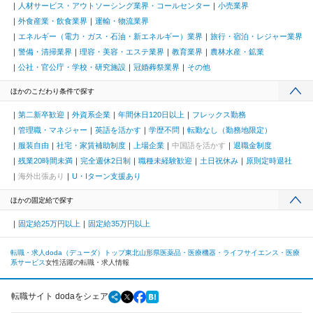
人材サービス・アウトソーシング業界・コールセンター
小売業界
外食産業・飲食業界
運輸・物流業界
エネルギー（電力・ガス・石油・新エネルギー）業界
旅行・宿泊・レジャー業界
警備・清掃業界
理容・美容・エステ業界
教育業界
農林水産・鉱業
公社・官公庁・学校・研究施設
冠婚葬祭業界
その他
ほかのこだわり条件で探す
第二新卒歓迎
外資系企業
年間休日120日以上
フレックス勤務
管理職・マネジャー
英語を活かす
学歴不問
転勤なし（勤務地限定）
服装自由
社宅・家賃補助制度
上場企業
中国語を活かす
退職金制度
残業20時間未満
完全週休2日制
職種未経験歓迎
土日祝休み
原則定時退社
海外出張あり
U・Iターン支援あり
ほかの固定給で探す
固定給25万円以上
固定給35万円以上
転職・求人doda（デューダ）トップ
東北
山形県
医薬品・医療機器・ライフサイエンス・医療
系サービス
女性活躍の転職・求人情報
転職サイト dodaをシェア