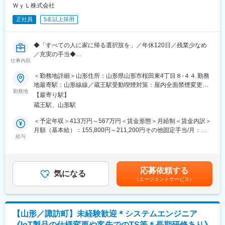
※一部、新たに配置薬を置いていただくお客様への訪問がありま
ＷｙＬ株式会社
【疾患別アドバンス講座】等、薬局薬剤師・かかりつけ薬剤師に
す。
必要な知識を習得することができます。
正社員
5名以上採用
└配置薬は無料でおけるので、お客様も抵抗なく置いてくれる製
品です。
◆「すべての人に家に帰る選択肢を」／年休120日／残業少なめ
■キャリアパス／評価体制
／充実の手当◆
（1）キャリアパス
仕事内容
・社員 → 主任 → 所長 → 課長 → 部長と着実にステップアップが
■業務内容：
＜勤務地詳細＞山形住所：山形県山形市桜田東4丁目８-４４ 勤務
可能です。
自宅で生活されるご利用者様への訪問看護をお任せいたします。
地最寄駅：山形線線／蔵王駅受動喫煙対策：屋内全面禁煙変更の
・昇給1回／最短3年で営業所所長になった実績あり
・訪問件数の目安：4～5件/日、90件/月（定期の申し送り：な
勤務地
範囲：会社の定める事業所
・年功序列ではなく、実績と姿勢を見て判断
【最寄り駅】
し）
努力やプロセスもしっかり評価される制度があります。
蔵王駅、山形駅
・訪問時の記録、各種書類の作成：電子カルテ使用
└DX化にも積極的に取り組んでおり、カルテを展開してそのまま
＜予定年収＞413万円～567万円＜賃金形態＞月給制＜賃金内訳＞
（2）半期ごとの評価で、頑張りが収入に反映
訪問看護計画書に落とし込めるようにしています。
月額（基本給）：155,800円～211,200円その他固定手当/月：
・評価は半年ごとに実施
└WyL独自のWEBシステムにより、グループ全体で“訪問看護の見
給与
100,000円～140,000円固定残業手当/月：39,200円～53,800円
・個人成績をもとに、業績連動給として毎月の給与に上乗せ
える化”をして、より良いケアができるようフィードバックをし合
（固定残業時間20時間0分/月）超過した時間外労働の残業手当は
最初は思うように数字が出なくても、続けていく中で評価が積み
えるようなデータ蓄積をしています！
追加支給＜月給＞295,000円～405,000円（一律手当を含む）＜昇
上がる仕組みになっています。
・社内カンファレンス：週1回、お昼に1時間
給有無＞有＜残業手当＞有＜給与補足＞・看護師手当：40,000
応募依頼する
＊疾患や症例の傾向：小児から難病、精神科、慢性期、終末期ま
気になる
円・賞与 年2回 ※業績による・昇給 年1回 ※業績による※給与は経
■研修制度：
（エージェントサービス）
で、幅広くお受けしています。
験等考慮の上、社内規定に則って確定します。賃金はあくまでも
・入社直後～2週間 ： OJT形式で、薬の種類や成分など基礎知識
目安の金額であり、選考を通じて上下する可能性があります。月
を身につけます。
■キャリアパス：
給(月額)は固定手当を含めた表記です。
・入社2週間～1カ月 ： 先輩社員に同行し、仕事の流れを学びま
ジェネラリストとしてだけでなく、スペシャリスト・マネジメン
す。「会話のコツ」や「商品のご案内方法」といった実践的なス
【山形／諏訪町】未経験歓迎＊システムエンジニア
トなどキャリアの選択肢は様々であり、所長候補も探しておりま
キルを習得します。
《IoT製品の仕様変更や客先でのTS等＊長期研修あり》