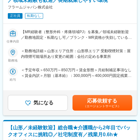
／領域未経験も歓迎／長期就業しやすい環境
※入社1年間は時短勤務不可
みや、キャリア形成の相談等、伴走者として活躍をサポートしま
フラームジャパン株式会社
す。また知識・スキルレベルを上げるために様々な研修をご用意
■ポジションの魅力
しています。
正社員
転勤なし
（1）ワークライフバランス：
原則定時退社・土日祝休みに加えて年間休日125日とプライベー
変更の範囲：会社の定める業務
トと仕事の両立がしやすい環境です。
【MR経験者（整形外科・疼痛領域PJ）を募集／領域未経験歓迎
（2）働きやすい環境：
／勤務地固定・転勤なし可／ブランク・MR資格が失効している方
事業所には10名前後のスタッフが在籍しており、和やかな雰囲気
仕事内容
も歓迎します】
で腰を据えて働ける環境です。基本的に1拠点につき薬剤師1名の
＜勤務地詳細＞山形エリア住所：山形県エリア 受動喫煙対策：屋
ため、感謝される機会が多く、スタッフの満足度も高いです。
【はじめに】
内喫煙可能場所あり変更の範囲：会社の定める事業所
（3）業界最大手・安定基盤：
今回は、整形外科・疼痛領域を担当いただくMRを募集します。
勤務地
当社は、医薬品卸業界最大手として、1000社を超える国内外メー
カー と取引しており、製品ラインナップは15万種に及びます。
＜予定年収＞650万円～850万円＜賃金形態＞月給制補足事項なし
【業務内容】
＜賃金内訳＞月額（基本給）：300,000円～400,000円固定残業手
MR業務全般（新薬投入時の営業サポート等）を担当します。
■当社について
給与
当/月：80,000円（固定残業時間40時間0分/月～40時間0分/月）超
■新薬投入時のプロモーション
当社は、総合商社を除く国内の卸売業としては初の３兆円台の売
過した時間外労働の残業手当は追加支給＜月給＞380,000円～
■既存品の市場拡大
上規模を誇る国内最大の医薬品卸企業です。
480,000円（一律手当を含む）＜昇給有無＞有＜残業手当＞有＜
■病院市場攻略 等
医師の処方が必要な医療用医薬品だけでなく、医療機器・医療材
給与補足＞※給与詳細は経験・能力・資格等を踏まえて同社規定に
各製薬企業の戦略にしたがい、上記の業務に取り組み、しっかり
応募依頼する
料・臨床検査試薬など、診断、検査、治療、投薬にまで幅広く医
気になる
より決定■昇給：年1回賃金はあくまでも目安の金額であり、選考
とクライアントとの信頼関係を築いていきます。
（エージェントサービス）
療に関わる商品を1,000社以上のメーカーから仕入れ、病院・診療
を通じて上下する可能性があります。月給(月額)は固定手当を含め
所や調剤薬局など全国約10万軒もの医療機関に販売・納品してい
た表記です。
【CSO所属のMRとは】
ます。
医薬品・医療機器メーカーなどから依頼を受け、クライアントの
当社では安定供給と流通プロセス全体の効率化・最適化を実現す
【山形／未経験歓迎】総合職★介護職から2年目でバッ
営業活動を受託する企業のことです。
る高機能物流を土台に、医療機関やメーカーの皆様をサポートす
正社員のMRとして働きながら、経験次第でメーカー側への転籍の
クオフィスに挑戦◎／社宅制度有／残業月0.6h★
る様々なサービス展開に取り組んでいます。
チャンスもございます◎