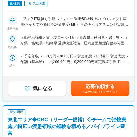
正社員
5名以上採用
がいます。
・社用車を貸与し、自宅周辺の駐車場代を支給します。直行直帰
変更の範囲：会社の定める業務
が可能です。
〈2ndPJT以後も手厚いフォロー/常時50社以上のプロジェクト稼
・展示会・学会への参加、点検補助等で、月1回程度の休日出勤が
働/キャリアを築ける評価制度/ MRからのキャリアチェンジ実績有
あります。スケジュールは事前に予定でき、振替休日を取得して
仕事内容
り〉
います。
クライアントである製薬会社のプロジェクトに所属し、MRとして
＜勤務地詳細＞東北ブロック住所：青森県・秋田県・岩手県・山
活躍していただきます。病院やクリニックの医師や医療関係者に
【所属組織構成】東北センター 9名（男性7名 女性2名）
形県・宮城県・福島県 受動喫煙対策：屋内全面禁煙変更の範囲：
医薬品の適正使用情報や効能・効果・副作用等の情報提供を行い
勤務地
会社の定める事業所（リモートワーク含む）
ます。
＊＊＊＊＊＊＊＊＊＊＊＊＊＊ 企 業 紹 介 ＊＊＊＊
＜予定年収＞550万円～900万円＜賃金形態＞年俸制＜賃金内訳＞
【同社の特徴】
＊＊＊＊＊＊＊＊＊＊＊＊＊＊＊
年額（基本給）：4,266,664円～6,206,060円固定残業手当/月：
■必ず新薬メーカーのプロジェクトにアサインします
日本から世界へ。当社製品は、世界数十か国で採用されており、
給与
102,778円～149,495円（固定残業時間30時間0分/月）超過した時
当社は必ず新薬のプロジェクトにアサイン致します。領域、勤務
人々の生命・健康を預かる医療現場でトップクラスシェアを持
間外労働の残業手当は追加支給＜月額＞458,333円～666,666円
地に関してはお気軽にご相談ください。外資、内資問わず多くの
ち、"グローバルスタンダード"として認められています。
（12分割）（一律手当を含む）＜昇給有無＞有＜残業手当＞有＜
魅力的なプロジェクトを案件としていただいております。
１世界初の全油圧式手術台 医療先進国である日米で手術台トッ
給与補足＞■別途、外勤手当など手当支給※経験・能力などを考慮
オンコロジーを含め、希少疾患領域も多数ございますので、スペ
応募依頼する
プクラスシェア
気になる
の上、話し合いで決定賃金はあくまでも目安の金額であり、選考
シャリスト、ゼネラリストどちらも目指すことが可能です。
２脳動脈瘤「杉田クリップ」 国内約70％・世界約40％のシェア、
（エージェントサービス）
を通じて上下する可能性があります。月給(月額)は固定手当を含め
■少数精鋭ならではの魅力～待機リスクが低いため、安心して就業
年間10万個を世界50ヶ国へ供給
た表記です。
できる環境です～
３日本人の骨格に合わせた骨折や骨格矯正の治療用インプラン
適切なフォローを実施するために約300人のMR数を保って運営し
ト・プレートの開発
締切間近
ており、プロジェクト終了の数か月前から面談を実施しているた
め、隙間なくアサインすることができますのでMRの成長機会を奪
東北エリア◆CRC（リーダー候補）◇チームで治験実
変更の範囲：会社の定める業務
うことは決してございません。適切なフォローが顧客である製薬
施／幅広い疾患領域の経験を積める／パイプライン豊
企業からの満足にもつながり、業界内でも評価されています。
富
■親身なフォロー体制とキャリアを築ける評価制度