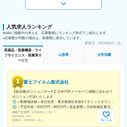
■スキルアップにも最適（豊富なパイプライン）：
チームで複数の治験を実施していきますので、幅広い疾患領域を
担当することができます。
オンコロジーはもちろん、希少疾患など幅広い領域を受託してお
ります。
今後海外とも連携しながら更なる治験獲得を目指しておりますの
人気求人ランキング
で、将来性・安定感についても安心です。
dodaに掲載中の求人を、応募数順にランキング形式でご紹介します。
※応募数が同数の場合は、新着順に表示しています。
■同社で働くメリット：
更新日：
2026/8/10（月）
＜安心の働きやすさ＞
医薬品・医療機器・ライ
フレックスタイム制も取り入れ、柔軟に働き方をアレンジ可能。
山形県
女性活躍
フサイエンス・医療系サ
残業時間も月10時間程度、産休育休の取得実績も多数あり、育児
ービス
手当もございます。
＜充実のフォロー、研修体制＞
手厚いフォロー体制があります。
富士フイルム株式会社
CRC社内認定制度を採用し、継続研修を充実させることで常に新
しい知識を身につけ、スキルアップできる環境を用意していま
【総合職/ポジションサーチ】日本TOPメーカー/ご経験に合わせて
す。
ポジション打診いたします
＜勤務地詳細＞本社住所：東京都港区赤坂9-7-3 ミッドタウン・ウェスト勤務地最寄駅：東京メトロ日比谷線／都営大江戸線／六本木駅受動喫煙対策：敷地内全面禁煙
＜キャリアステップ＞
＜予定年収＞600万円～900万円＜賃金形態＞月給制補足事項なし＜賃金内訳＞月額（基本給）：300,000円～500,000円＜月給＞300,000円～500,000円＜昇給有無＞有＜残業手当＞有賃金はあくまでも目安の金額であり、選考を通じて上下する可能性があります。月給(月額)は固定手当を含めた表記です。
CRCとして幅広い経験を積むことや、スペシャリストとして特定
掲載予定期間：
の疾患領域の専門的な経験を積んでいくことも可能です。
2026/6/11（木）
〜
2026/9/9（水）
また、グループの垣根を超えCRCからSMAやCRAへのキャリアチ
気になる
更新日：
2026/8/8（土）
ェンジ、事業の枠をこえ新たなキャリアにチャレンジされている