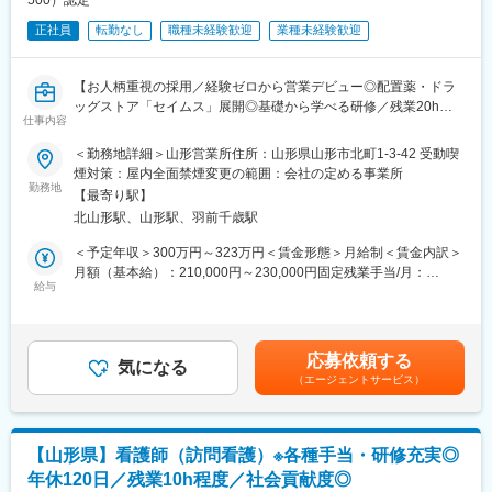
500）認定
勤務制度対象者の拡大や育児・介護等の家庭事情で退職された社
医療機関連携薬局も取得しています。
員が、再び当社で活躍できるジョブ・リターン制度の導入等、女
■本社から業界動向などの情報が常に発信されており、患者様や医
正社員
転勤なし
職種未経験歓迎
業種未経験歓迎
性が活躍できる環境整備に積極的に取り組んでいます。
療機関と信頼関係を築きやすい体制があるのも、 認定薬局が増え
ている理由の1つです。
【お人柄重視の採用／経験ゼロから営業デビュー◎配置薬・ドラ
ッグストア「セイムス」展開◎基礎から学べる研修／残業20h以
【豊富なキャリアパス】
仕事内容
内＊直行直帰可・基本土日祝休み／面接1回】
■薬剤師→管理薬剤師→エリアマネージャーを目指せます。個々人
の能力によりますが、2～3年でキャリアアップが可能です。ま
＜勤務地詳細＞山形営業所住所：山形県山形市北町1-3-42 受動喫
■職務内容：
た、管理薬剤師になると月2.5万円の昇給が行われます。
煙対策：屋内全面禁煙変更の範囲：会社の定める事業所
既にお取引のある個人宅・法人のお客様を定期的に訪問し、配置
■ご希望によっては、薬剤師専任・マネジメントとしてのキャリア
勤務地
【最寄り駅】
薬（救急箱）と健康食品の点検・補充・健康相談を行う営業で
だけではなく、採用担当／研修担当／本社勤務へのキャリアチェ
北山形駅、山形駅、羽前千歳駅
す。
ンジも可能です。
「薬を売る」のではなく、「人として信頼される」営業であり、
＜予定年収＞300万円～323万円＜賃金形態＞月給制＜賃金内訳＞
お客様の体調や生活背景に寄り添い、感謝される仕事です。
【女性にも安心していただける就業環境】
月額（基本給）：210,000円～230,000円固定残業手当/月：
■産育休取得・取得率100％
給与
35,796円～39,205円（固定残業時間22時間30分/月）超過した時
＜仕事の流れ＞
■時短勤務可能（復職後のみ／週30時間勤務）
間外労働の残業手当は追加支給＜月給＞245,796円～269,205円
配置薬や健康食品、サプリメントの使用頻度に合わせて、1～6ヵ
■平均残業時間 月11.9時間
（一律手当を含む）＜昇給有無＞有＜残業手当＞有＜給与補足＞※
月に1回程度のペースでお客様宅を訪問
■年休126日相当（126日×8時間＝1,008時間）
年収は当社規定に基づき、年齢や経験に応じて決定します。・昇
応募依頼する
※社用車（軽自動車）に乗ってお客様宅へ訪問をします。（1件あ
気になる
給：年1回（4月）＜モデル給与＞※入社3年目平均基本給＋各種手
（エージェントサービス）
たり20～30分程度）
【未経験でも安心な研修制度】
当＋業績連動給→総支給月額344,141円※業績連動給：月の予算達
・配置薬や健康食品の期限管理
■中途入社ならではの悩みを解消し、さくら薬局グループのビジョ
成や売り上げに対して支払われます。賃金はあくまでも目安の金
・使った分の配置薬を補充
ンや社内規定などをご案内。同期入社の方との繋がりを踏まえ、
額であり、選考を通じて上下する可能性があります。月給(月額)は
・使用したお薬代金の集金
『さくら薬局の薬剤師』として、安心してキャリアをスタートい
固定手当を含めた表記です。
【山形県】看護師（訪問看護）※各種手当・研修充実◎
・健康相談、新商品・サービスのご提案 など
ただくための研修です。
年休120日／残業10h程度／社会貢献度◎
■【生涯学習講座】【薬局薬剤師総論】【疾患別ベーシック講座】