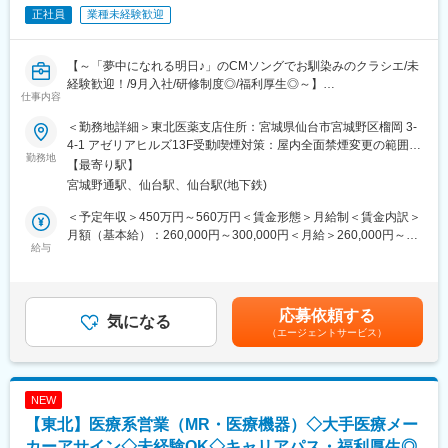
ションが可能です。
正社員
業種未経験歓迎
変更の範囲：会社の定める業務
※介護現場勤務の継続も可能です
【～「夢中になれる明日♪」のCMソングでお馴染みのクラシエ/未
＜2年目以降のキャリア例＞
経験歓迎！/9月入社/研修制度◎/福利厚生◎～】
本社勤務では経理、総務、人事などの部署の中から配属先が決
仕事内容
＜本求人は2026年9月入社の募集です＞
定。
事務系の仕事が中心になり、現場同様20-30代の社員が多く分から
＜勤務地詳細＞東北医薬支店住所：宮城県仙台市宮城野区榴岡 3-
■業務内容：
ない事があれば、すぐに相談が可能です。また、一度本社帰任し
4-1 アゼリアヒルズ13F受動喫煙対策：屋内全面禁煙変更の範囲：
医療用漢方製剤専門の※MR職として医療従事者への情報提供をお
た後でも、介護現場への復帰が可能です。
勤務地
会社の定める事業所
【最寄り駅】
任せします。漢方は昨今、医療現場での活用が進んでいる成長領
宮城野通駅、仙台駅、仙台駅(地下鉄)
域です。対象となる診療科は多いですが、特に高齢者医療や女性
・採用にチャレンジし3年目は現場職に戻りフロアリーダーなど責
医療に注力しています。
任者の立場を目指す。
＜予定年収＞450万円～560万円＜賃金形態＞月給制＜賃金内訳＞
※担当施設は開業医が中心ですが、大学病院や大病院なども担当
・経理にチャレンジし3年目以降も経理として主任や係長を目指す
月額（基本給）：260,000円～300,000円＜月給＞260,000円～
し、様々な経験を積むことが出来ます。
など
給与
300,000円＜昇給有無＞有＜残業手当＞有＜給与補足＞■昇給年1
※MRとは：
＊3-5年目で、リーダーや管理職になることが可能です。スピード
回、賞与年2回■残業手当は残業時間に応じて別途支給※給与条件
Medical Representative（メディカル・リプレゼンタティブ）の
感持ってキャリアアップできます。
はご経験やスキルに応じて決定させていただきます。賃金はあく
略で、日本語では「医薬情報担当者」を意味します。医師や薬剤
までも目安の金額であり、選考を通じて上下する可能性がありま
応募依頼する
師などの医療従事者に対して、自社製品である漢方薬に関する情
【研修制度】
気になる
す。月給(月額)は固定手当を含めた表記です。
（エージェントサービス）
報を提供し、漢方薬の適正使用を促進する役割を担っています。
■各事業所の座学・実技研修、年次に応じたフォローアップ研修に
加え、キャリア志向の社員に向けた管理職育成研修など多様な研
■研修制度：
修・フォロー体制を用意しています。
入社後、未経験の方は2か月間（8~9月）、経験者の方も1ヶ月間
■キャリアアップに必要な資格は1~3年目にかけて取得が可能で
NEW
（8月）の本社研修がありしっかりとフォローします。漢方業界が
す。
【東北】医療系営業（MR・医療機器）◇大手医療メー
初めての方でもご安心ください！内容は学術（医薬品・漢方
※資格取得に必要な外部講習や試験は出社扱い・費用全額支給し全
薬）、情報提供や説明会のロールプレイイング等インプット、ア
カーアサイン◇未経験OK◇キャリアパス・福利厚生◎
面的にバックアップいたします。