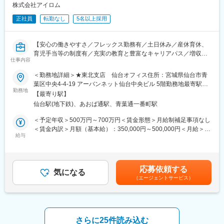
株式会社アイロム
CSOは本部のバックアップ体制が何より重要です。1人のプロジ
ェクトマネージャーが管理するMRは約20名程度であり、相談事
正社員
転勤なし
5名以上採用
があればいつでも連絡できる距離感です。一カ月に一度の面談も
実施しており、日々の業務だけでなく中長期的な視点での相談も
可能です。また、クライアント・社内評価に基いた明確な評価制
【安心の働きやすさ／フレックス勤務有／土日休み／産休育休、
度により、キャリアや年収アップに向けた目標を定めやすい環境
育児手当等の制度有／充実の教育と豊富なキャリアパス／増収増
です。
仕事内容
益中】
■大手製薬企業でも採用～「現場力」を養うための充実した教育体
＜勤務地詳細＞★東北支店 仙台オフィス住所：宮城県仙台市青
制と研修コンテンツ～
■職務概要：
葉区中央4-4-19 アーバンネット仙台中央ビル 5階勤務地最寄駅：
特定の製剤を持たないCSOだからこそ、当社の教育サポートは単
業界内でトップクラスの実績を誇る同社のCRC（治験コーディネ
勤務地
仙台駅受動喫煙対策：屋内全面禁煙変更の範囲：無
【最寄り駅】
なる知識の提供だけでなく、MRとしての現場力を培うことに比重
ーター）として下記業務を行っていただきます。
を置いております。
仙台駅(地下鉄)、あおば通駅、青葉通一番町駅
・患者への試験の説明
オンコロジー領域等の知識を提供するe-learningはもちろん、専門
・治験のスケジュール管理
＜予定年収＞500万円～700万円＜賃金形態＞月給制補足事項なし
領域のKOLへの営業ロールプレイングの機会もあり、生き残るMR
・各種データの収集、管理など
＜賃金内訳＞月額（基本給）：350,000円～500,000円＜月給＞
としての営業スキルを身に着けることが可能です。
給与
350,000円～500,000円＜昇給有無＞有＜残業手当＞有＜給与補足
当社の研修内容は大手製薬企業所属MR教育にも使用されておりま
※将来的にはリーダーとして組織をまとめていただきたいと考えて
＞※能力・経験に応じて決定致します。■賞与：年2回（夏7月・冬
す。
おります。
12月）賃金はあくまでも目安の金額であり、選考を通じて上下す
る可能性があります。月給(月額)は固定手当を含めた表記です。
応募依頼する
■治験はチームで実施：
気になる
（エージェントサービス）
アイロムの治験は複数のチームメンバーで実施していきます。
変更の範囲：会社の定める業務
チームで助け合いながら行いますので困ったことや突発的なこと
が起こった際にもメンバー同士でフォローしあえるので安心で
す。
さらに25件読み込む