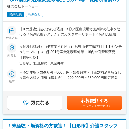
す！
・入社1カ月以降 ： 慣れてきたら独り立ち。既存のお客様をメイ
※マネジメントなどもお任せする可能性はあり、面接時に相談さ
株式会社トーショー
ンに訪問します。
せていただくこともあります。
契約社員
転勤なし
＜専門資格を取得できる＞
■当ポジションの魅力：
・入社後は、医薬品販売の専門知識を身につけるために、登録販
・オンコール担当回数は2～4回/月、残業時間は10～15h/月
売者資格を取得していただきます。社内の合格率は90％となって
【ITの基礎知識があれば応募OK◎／医療現場で薬剤師の仕事を助
・移動は主に電動自転車を使用（直行直帰可能）
おり、研修を含めて会社が全面的にサポートします。
ける「調剤支援システム」のカスタマーサポート／調剤支援機
・チーム制
仕事内容
・資格取得後は、資格手当として給与にも反映されます。
器・システムで総合病院でのシェアNo.1】
＜勤務地詳細＞山形営業所住所：山形県山形市諏訪町1-1-1 センチ
■教育制度：（未経験でも安心）
変更の範囲：会社の定める業務
【はじめに】
ュリープレイス山形201号室受動喫煙対策：屋内全面禁煙変更の
入社時2日間のオリエンテーションあり
当ポジションは自社販売している大型IoT製品や薬剤システムの運
勤務地
範囲：会社の定める事業所（リモートワーク含む）
約3ヶ月のOJTで段階的に独り立ち（入職後、3ヶ月を目安とした
【最寄り駅】
用～保守を担うシステムエンジニア職となっております。未経験
同行訪問を実施）
山形駅、北山形駅、東金井駅
からチャレンジできる事に加えて、メーカー直雇用という貴重な
求人となっております。IT領域へキャリアチェンジされたい方歓
＜予定年収＞350万円～500万円＜賃金形態＞月給制補足事項なし
（学習支援体制）
迎しております！
＜賃金内訳＞月額（基本給）：200,000円～280,000円固定残業手
専門・認定看護師による「10領域サポート」
給与
当/月：40,000円～70,000円（固定残業時間33時間0分/月）超過し
e-learning（200本以上）
【業務内容】
た時間外労働の残業手当は追加支給＜月給＞240,000円～350,000
事例検討会（月1回）
お客様との仕様打合せや現地でのシステムカスタマイズも発生す
円（一律手当を含む）＜昇給有無＞有＜残業手当＞有＜給与補足
社内留学制度あり
るため、社内でのデスクワークが6割、お客様先での業務が4割ほ
＞※給与詳細は、年齢・スキルを考慮し決定します。■昇給：年1
応募依頼する
どとなります。また、外部のITベンダーとの打ち合わせ等もある
気になる
回■賞与：年2回賃金はあくまでも目安の金額であり、選考を通じ
■魅力：
（エージェントサービス）
ため、関係者が多いのも当職種の特徴の一つとなります。
て上下する可能性があります。月給(月額)は固定手当を含めた表記
・残業が少ないためメリハリをつけてご就業可能です！
最初は一つの製品を担当いただきシステムと製品専門性を高めて
です。
・管理部門は中途社員100％で構成されており、馴染みやすく活
頂きますが、経験に応じて他のシステムや対応範囲を広げて頂き
気あふれる雰囲気です。
ます。
・当社には多くの専門看護師や認定看護師が所属しているため、
！未経験・無資格の方歓迎！【山形市】介護スタッフ