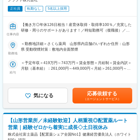
クラフト株式会社
・サービスリーダー（入社3カ月～※研修期間）
■ポジションの魅力
・サービス提供責任者（入社半年／年収420～650万円）
正社員
転勤なし
5名以上採用
（1）ワークライフバランス：
・サービスマネージャー（入社1年／年収560～700万円）
原則定時退社・土日祝休みに加えて年間休日125日とプライベー
・エリアマネージャー（入社1年～／年収700～800万円）
トと仕事の両立がしやすい環境です。
・ブロックマネージャー（年収800～900万円）
【働き方◎年休126日相当！産育休取得・取得率100％／充実した
（2）働きやすい環境：
・ゼネラルマネージャー（年収900～1200万円）
研修・周りのサポートがあります！／時短勤務可（復職後）／全
事業所には10名前後のスタッフが在籍しており、和やかな雰囲気
仕事内容
国820店舗あるさくら薬局グループ】
で腰を据えて働ける環境です。基本的に1拠点につき薬剤師1名の
変更の範囲：会社の定める業務
＜勤務地詳細＞さくら薬局 山形県内店舗のいずれか住所：山形
ため、感謝される機会が多く、スタッフの満足度も高いです。
【職務概要】
県 受動喫煙対策：敷地内全面禁煙
（3）業界最大手・安定基盤：
さくら薬局を全国に820店舗ほど展開している当社にて、各店舗
勤務地
当社は、医薬品卸業界最大手として、1000社を超える国内外メー
の調剤薬局内で薬剤師業務（調剤業務、服薬指導、薬歴管理等）
カー と取引しており、製品ラインナップは15万種に及びます。
＜予定年収＞419万円～743万円＜賃金形態＞月給制＜賃金内訳＞
をお任せします。
月額（基本給）：261,000円～449,000円＜月給＞261,000円～
■当社について
給与
449,000円＜昇給有無＞有＜残業手当＞有＜給与補足＞■昇給：年
【さくら薬局で働く薬剤師の魅力】
当社は、総合商社を除く国内の卸売業としては初の３兆円台の売
1回■賞与：年2回(7月、12月)※年4.6ヶ月(人事評価による標準値)
《薬剤師を守る独自システム》
上規模を誇る国内最大の医薬品卸企業です。
賃金はあくまでも目安の金額であり、選考を通じて上下する可能
■業務をサポートするために様々なシステムを独自開発していま
医師の処方が必要な医療用医薬品だけでなく、医療機器・医療材
性があります。月給(月額)は固定手当を含めた表記です。
す。その一つが約20年前から導入され、進化を続けている調剤シ
応募依頼する
料・臨床検査試薬など、診断、検査、治療、投薬にまで幅広く医
気になる
ステム「SPITS」。
（エージェントサービス）
療に関わる商品を1,000社以上のメーカーから仕入れ、病院・診療
■処方箋受付から一連の調剤業務を連動させ、業務効率化を図るほ
所や調剤薬局など全国約10万軒もの医療機関に販売・納品してい
か、調剤過誤防止機能を高め、患者様と働くスタッフを守ってい
ます。
ます。
当社では安定供給と流通プロセス全体の効率化・最適化を実現す
【山形営業所／未経験歓迎】人柄重視◎配置薬ルート
る高機能物流を土台に、医療機関やメーカーの皆様をサポートす
《業界トップクラスの認定薬局数と盤石化を図る組織体制》
営業｜経験ゼロから着実に成長◇土日祝休み
る様々なサービス展開に取り組んでいます。
■がん診療連携拠点病院等との密な連携を行いつつ、より高度な薬
株式会社富士薬品【配置薬シェア全国No1】健康経営優良法人（ホワイト
また、女性活躍推進「えるぼし認定3つ星」を取得しており、時短
学管理や、高い専門性が求められる特殊な調剤に対応できる専門