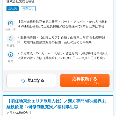
株式会社愛総合福祉
また、女性活躍推進「えるぼし認定3つ星」を取得しており、時短
勤務制度対象者の拡大や育児・介護等の家庭事情で退職された社
【魅力ポイント】
正社員
転勤なし
員が、再び当社で活躍できるジョブ・リターン制度の導入等、女
■勤務地固定・転勤なしが可能で、腰を据えて長期的に働くことが
性が活躍できる環境整備に積極的に取り組んでいます。
可能です。
【完全未経験歓迎★第二新卒・パート・アルバイトから入社歴あ
り※WEB面接1回で正社員採用／総合職採用で2年目以降は本社管
■ワークライフバランスを整えやすい環境◎：
仕事内容
理部門へのキャリアップも可（将来の幹部候補）／充実した研修
土日祝休み・完全週休2日で、お休みもしっかり取得いただけま
で未経験の方でも安心／ジョブローテーション制度で多様なキャ
す。また女性も多く活躍しており、産休育休取得や復帰実績も非
＜勤務地詳細＞【山形エリア】住所：山形県山形市 受動喫煙対
リアを描ける】
常に高く、ライフイベントにも理解があるため、長期就業しやす
策：敷地内全面禁煙変更の範囲：会社の定める事業所
い環境です。
勤務地
★求人の魅力★
＜予定年収＞290万円～331万円＜賃金形態＞月給制補足事項なし
■WEB面接1回でパート・アルバイトからでも総合職（正社員）に
■キャリアパス：
＜賃金内訳＞月額（基本給）：210,900円～236,000円＜月給＞
なれる求人！
MRとしての経験を積んだ後のキャリアパスとしましては、「別の
給与
210,900円～236,000円＜昇給有無＞有＜残業手当＞有＜給与補足
■介護スタッフや経理、総務、人事など自分の希望に合わせてキャ
プロジェクトに参加して、幅広く経験値を高める」「プロジェク
＞※記載の年収は初年度のものです。2年目昇給あり。※記載の年
リアを選択できる求人！
ト配属先の企業に正社員MRとして入社し、キャリアアップ」等、
収は夜勤手当：1回5,000円の月6回分を含んだ金額となります。■
■座学・実技研修、年次に応じたフォローアップ研修に加え、キャ
さまざまなキャリアの選択肢が用意されています。
小規模多機能型居宅介護での勤務のみ、別途で送迎手当：10,000/
リア志向の社員に向けた管理職育成研修など多様な研修・フォロ
応募依頼する
気になる
月を支給賃金はあくまでも目安の金額であり、選考を通じて上下
ー体制を用意！
【研修体制】
（エージェントサービス）
する可能性があります。月給(月額)は固定手当を含めた表記です。
■月の残業時間の平均が0.6時間であり、「残業ゼロ」を実現！
「MR導入研修」を入社後1週間～2ヶ月間は実施します。営業ス
キルや専門知識をMR育成経験の豊富なトレーナーから学び、基礎
【入社後の流れ】
を固めます。その後、製品知識を学ぶための研修プログラムに、
【初任地東北エリア/9月入社】／漢方専門MR※業界未
■入社1年目：介護現場のお仕事を経験します。
配属先のメーカーとともに参加。また「MR認定試験のための対策
未経験・無資格でも就業可能な少人数の多機能型居宅介護施設も
プログラム」を現場に配属されてからも、試験の合格までしっか
経験歓迎！/研修制度充実／福利厚生◎
しくはグループホームで就業いただきます。
りとサポートします。
クラシエ株式会社
■入社2年目以降：ご希望に応じて本社管理部へのジョブローテー