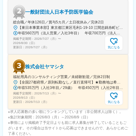
方もいらっしゃいます。
一般財団法人日本予防医学協会
変更の範囲：会社の定める業務
総合職／年休126日／賞与5カ月／土日祝休み／完休2日
【東日本事業本部】東京都江東区毛利1-19-10 江間忠錦糸町ビル※訪問先からの直行直帰が可能です！＜アクセス＞・JR総武線（快速・各駅停車）／東京メトロ半蔵門線 錦糸町駅より徒歩5分・東京メトロ半蔵門線／都営新宿線 住吉駅より徒歩5分※受動喫煙対策:屋内全面禁煙
年収560万円（法人営業／入社3年目） 年収700万円（法人営業・チームリーダー／入社5年目）
掲載予定期間：
2026/7/27（月）
〜
2026/8/30（日）
気になる
更新日：
2026/7/27（月）
株式会社ヤマシタ
福祉用具のコンサルティング営業／未経験歓迎／完休2日制
【全国27都府県／原則転勤なし／直行直帰可】★勤務地は希望を考慮★拠点により車通勤OK※充足状況により、ご希望の勤務地での募集が終了している場合があります。※転居を伴う転勤の有無は、半年ごとに希望を伺い、選択いただけます。■東北■・宮城県（仙台市）■関東■・東京都（東京23区など）・神奈川県（横浜市など）・埼玉県（さいたま市など）・千葉県（千葉市など）・茨城県（水戸市）・栃木県（宇都宮市／足利市）・群馬県（前橋市）■東海■・愛知県（名古屋市／豊田市／豊橋市／小牧市）・静岡県（静岡市／浜松市／沼津市／焼津市／富士市）・岐阜県（岐阜市）・三重県（四日市市）■信越・北陸■・長野県（長野市）・山梨県（甲府市）・石川県（金沢市）・富山県（富山市）・福井県（福井市）■関西■・大阪府・兵庫県（神戸市／尼崎市／姫路市）・京都府（京都市）・奈良県（奈良市／天理市）・滋賀県（大津市／彦根市）・和歌山県（和歌山市／田辺市）■中国■・広島県（広島市）・岡山県（岡山市）■四国■・香川県（高松市）■九州■・福岡県（福岡市）
年収535万円（入社3年目／29歳） 年収450万円（入社2年目／26歳）
掲載予定期間：
2026/7/13（月）
〜
2026/9/13（日）
気になる
更新日：
2026/7/13（月）
※求人応募数の多い順にランキングしています（非公開求人は除く）。
※集計対象期間：2026/8/3（月）～2026/8/9（日）
※事情により掲載終了予定日よりも前に求人募集が終了していることもご
ざいます。その場合は当サイトから応募はできませんので、あらかじめご
了承ください。