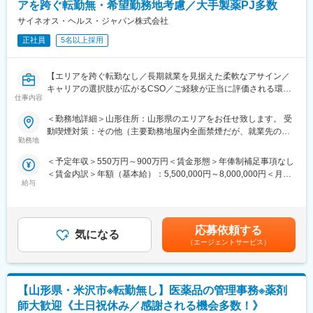
・使用したお薬代金の集金
しい知識を身につけ、スキルアップできる環境を用意していま
アを跨ぐ転勤無・希望勤務地考慮／大手製薬PJ多数
・健康相談、新商品・サービスのご提案 など
す。
サイネオス・ヘルス・ジャパン株式会社
※一部、新たに配置薬を置いていただくお客様への訪問がありま
正社員
5名以上採用
■キャリアステップ：
す。
CRCとして幅広い経験を積むことや、スペシャリストとして特定
└配置薬は無料でおけるので、お客様も抵抗なく置いてくれる製
の疾患領域の専門的な経験を積んでいくことも可能です。
【エリアを跨ぐ転勤なし／長期就業を見据えた柔軟なアサイン／
品です。
また、グループの垣根を超えCRCからSMAやCRAへのキャリアチ
キャリアの選択肢が広がるCSO／ご経験が正当に評価される環
ェンジ、事業の枠をこえ新たなキャリアにチャレンジされている
仕事内容
境】
■キャリアパス／評価体制
方もいらっしゃいます。
（1）キャリアパス
＜勤務地詳細＞山形住所：山形県のエリアをお任せ致します。 受
【はじめに】
・社員 → 主任 → 所長 → 課長 → 部長と着実にステップアップが
変更の範囲：会社の定める業務
動喫煙対策：その他（主要勤務地屋内全面禁煙だが、就業先の規
今回はMRを募集します。MR資格更新予定の方・ベテランの方も
可能です。
勤務地
則に準ずる。）変更の範囲：会社の定める事業所（リモートワー
歓迎です。勤務地はご本人様の希望を鑑み決定いたします。20代
・昇給1回／最短3年で営業所所長になった実績あり
ク含む）
＜予定年収＞550万円～900万円＜賃金形態＞年俸制補足事項なし
～50代まで幅広く活躍しており、長期就業も叶う環境です。
・年功序列ではなく、実績と姿勢を見て判断
＜賃金内訳＞年額（基本給）：5,500,000円～8,000,000円＜月額
努力やプロセスもしっかり評価される制度があります。
給与
＞458,333円～666,666円（12分割）＜昇給有無＞有＜残業手当＞
【業務内容】
無＜給与補足＞同社は年俸制になります。別途以下のような手当
大手製薬会社などを中心としたクライアントのプロジェクトへの
（2）半期ごとの評価で、頑張りが収入に反映
があります。・四半期一時金：10万円（四半期に1回、10万円程
配属です。担当エリアの医療機関（開業医、病院）を訪問して、
・評価は半年ごとに実施
度支給）※ただし支給条件有。賃金はあくまでも目安の金額であ
医師、薬剤師に課題解決するための医薬品情報を提供、副作用情
・個人成績をもとに、業績連動給として毎月の給与に上乗せ
応募依頼する
気になる
り、選考を通じて上下する可能性があります。月給(月額)は固定手
報を収集を行っていただきます。
最初は思うように数字が出なくても、続けていく中で評価が積み
（エージェントサービス）
当を含めた表記です。
上がる仕組みになっています。
《具体的には...》
■新薬のプロモーション
■研修制度：
【山形県・米沢市※転勤無し】医薬品の管理事務※薬剤
■長期収載品の市場拡大
・入社直後～2週間 ： OJT形式で、薬の種類や成分など基礎知識
■ジェネリック医薬品のプロモーション
を身につけます。
師大歓迎《土日祝休み／感謝される機会多数！》