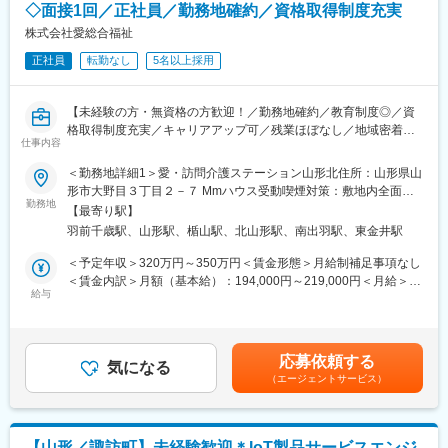
研修期間後もウェビナーなどで特殊な障がい・症状に対するケア
◇面接1回／正社員／勤務地確約／資格取得制度充実
【ポジションの魅力】
方法を学ぶことができます。
・長期間の研修を用意しているため職種未経験＆技術的な知識が
株式会社愛総合福祉
全く無い方でも立ち上りが可能となっております。
変更の範囲：会社の定める業務
正社員
転勤なし
5名以上採用
・業界トップクラスの調剤システムやIoT製品を扱っており、業務
を通して最新の技術に触れることが可能です。
・正社員登用は前提の採用です。就業態度に問題がなければ原則
【未経験の方・無資格の方歓迎！／勤務地確約／教育制度◎／資
登用となり、業界トップクラスシェアを誇る優良企業の正社員と
格取得制度充実／キャリアアップ可／残業ほぼなし／地域密着型
して安定就業が可能です。（登用率98%、試験ノルマなし）
仕事内容
の少人数介護施設／社会貢献性◎】
＜勤務地詳細1＞愛・訪問介護ステーション山形北住所：山形県山
【同社の魅力】
★介護現場で経験を積み、資格取得もしながら介護の専門職をめ
形市大野目３丁目２－７ Mmハウス受動喫煙対策：敷地内全面禁
◆医療業界に貢献：
ざしていただきます。
勤務地
煙＜勤務地詳細2＞愛・訪問介護ステーション山形住所：山形県山
最新のIoT技術に注力しており、これまで人の手でアナログに行わ
【最寄り駅】
形市春日町５－１５ エル エスペランス 104受動喫煙対策：敷地内
れていた薬剤管理を、全自動で管理、調整、計測、分包まで対応
羽前千歳駅、山形駅、楯山駅、北山形駅、南出羽駅、東金井駅
■業務内容
全面禁煙
可能にしました。当社の製品やシステムが、24時間止めてはなら
山形県山形市を中心に、ご利用者様のご自宅へ訪問し、生活を支
＜予定年収＞320万円～350万円＜賃金形態＞月給制補足事項なし
ない医療現場の安心安全や、医療従事者の負担軽減に大きく貢献
えるお仕事です。
＜賃金内訳＞月額（基本給）：194,000円～219,000円＜月給＞
しています。
給与
194,000円～219,000円＜昇給有無＞有＜残業手当＞有＜給与補足
◆高いシェアを持つ製品：
・身体介護（入浴・排せつ・食事介助など）
＞※記載の年収は初年度のものです。2年目昇給あり。その他時間
調剤というニッチな分野で、業界トップクラスのシェアを誇る製
・生活援助（掃除・洗濯・買い物など）
外手当通勤手当役職手当 など賃金はあくまでも目安の金額であ
品が多数あります。寡占市場だからこそ、競合製品を使っている
・日常の見守りや声かけ
り、選考を通じて上下する可能性があります。月給(月額)は固定手
顧客からいかにシェアを獲得するか試行錯誤する面白さがありま
応募依頼する
気になる
当を含めた表記です。
す。
（エージェントサービス）
訪問介護は、流れ作業ではありません。
その方の生活空間の中で、その人らしさを守る支援を行います。
変更の範囲：会社の定める業務
四季の移ろいを感じるこの町で、
ご利用者様の“当たり前の日常”を守ります。
【山形／諏訪町】未経験歓迎＊IoT製品サービスエンジ