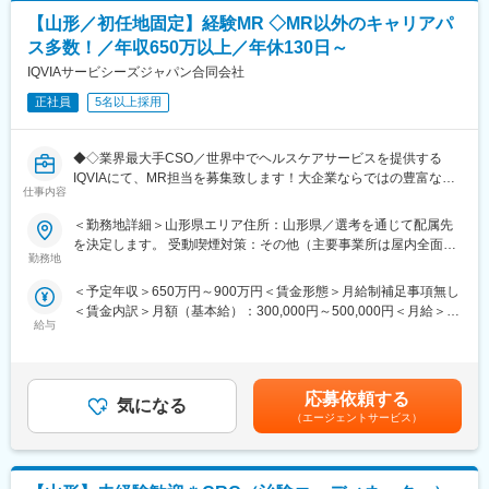
しています。
ンを高められる制度です。努力が収入アップに直結する環境で、
◆高いシェアを持つ製品：
【山形／初任地固定】経験MR ◇MR以外のキャリアパ
自分の可能性を広げてみませんか。
調剤というニッチな分野で、業界トップクラスのシェアを誇る製
ス多数！／年収650万以上／年休130日～
品が多数あります。寡占市場だからこそ、競合製品を使っている
■働く環境：
IQVIAサービシーズジャパン合同会社
顧客からいかにシェアを獲得するか試行錯誤する面白さがありま
お客様はもちろん、一緒に働く仲間同士の信頼関係も大切にして
す。
正社員
5名以上採用
いる職場です。困った時は自然と助け合い、喜びはみんなで共
有。人を思いやる文化が根付いており、「この仲間と働けて良か
変更の範囲：会社の定める業務
った」と思える環境です。人間関係が良く、長く働きたくなる職
◆◇業界最大手CSO／世界中でヘルスケアサービスを提供する
場を目指しています。
IQVIAにて、MR担当を募集致します！大企業ならではの豊富なキ
また、私たちは「安心して長く働ける職場づくり」を大切にして
仕事内容
ャリアパスがございます◆◇
います。福利厚生や研修制度の充実はもちろん、ライフスタイル
＜勤務地詳細＞山形県エリア住所：山形県／選考を通じて配属先
や家庭環境の変化にも柔軟に対応。結婚や出産、介護など、ライ
【具体的な業務詳細】
を決定します。 受動喫煙対策：その他（主要事業所は屋内全面禁
フイベントを迎えても働き続けられるサポート体制が整っていま
国内トップクラスのプロジェクト受託実績を誇る当社の一員とし
勤務地
煙）変更の範囲：会社の定める事業所
す。キャリアアップも目指せる環境です。
て、医薬品PJなどを中心にクライアントビジネス拡大に貢献して
＜予定年収＞650万円～900万円＜賃金形態＞月給制補足事項無し
いただきます。
■当社の魅力：
＜賃金内訳＞月額（基本給）：300,000円～500,000円＜月給＞
・担当エリアの訪問医療施設のターゲティング、担当医療施設へ
株式会社SOYOKAZEは全国で365拠点以上をネットワークしショ
給与
300,000円～500,000円＜昇給有無＞有＜残業手当＞無＜給与補足
の訪問計画作成、担当医療施設への訪問、医療従事者とのリレー
ートステイの床数は圧倒的！業界NO.1。居宅系介護サービスを中
＞【残業手当について】管理監督者の承認の上、研究会、顧客と
ション構築
心に全国に拡大展開中です。キャリアも経験も人生観も含めて、
の会議等が発生する場合、別途残業手当支給する。【補足】プロ
・卸への訪問、同行、卸 MSとのリレーション構築
他の会社よりもさまざまな人たちが集まる組織。異なる能力を持
ジェクト稼働手当(35,000円)、外勤日当（1日1,500円／外勤3.5時
・医療従事者向けの説明会の企画・実施、医師同士のコミュニケ
応募依頼する
ったスタッフそれぞれが、協力し合って働いています！
気になる
間以上）■変動賞与制（6月・12月・3月）※平均実績6ヶ月分■イン
ーション推進のための研究会・勉強会の立ち上げ、講演会の企
（エージェントサービス）
センティブ：3月（対象者）賃金はあくまでも目安の金額であり、
画・運営 等
変更の範囲：（雇入れ直後）募集職種 （変更の範囲）当社が定め
選考を通じて上下する可能性があります。月給(月額)は固定手当を
※勤務地については、選考内で希望を伺ったうえで決定します。
る業務
含めた表記です。