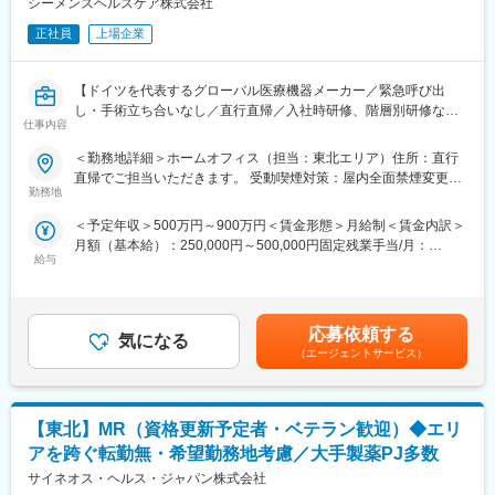
シーメンスヘルスケア株式会社
け、日々最新情報を学習し医療の一旦を担う専門性の高い活動が
できます。
正社員
上場企業
■入社後の流れ：
【ドイツを代表するグローバル医療機器メーカー／緊急呼び出
入社後は導入研修を受講。アサイン先企業の研修などフォロー体
し・手術立ち合いなし／直行直帰／入社時研修、階層別研修など
制は万全で、医療機器営業に必要な製品知識や業界の知識は入社
仕事内容
手厚い研修体制/社内公募制度など、キャリアパス充実／「2025年
後に習得することができます。
働きがい認定企業」受賞】
＜勤務地詳細＞ホームオフィス（担当：東北エリア）住所：直行
■ＭＩフォースの魅力：
直帰でご担当いただきます。 受動喫煙対策：屋内全面禁煙変更の
■仕事詳細
◎PMによる安心のフォロー体制
勤務地
範囲：会社の定める事業所（リモートワーク含む）
当社の医療機器全般を取り扱う営業担当として、各エリアの大病
社員の活動を、経験と知識を豊富に持つプロジェクトマネージャ
＜予定年収＞500万円～900万円＜賃金形態＞月給制＜賃金内訳＞
院に対してシーメンス社製の大型医療機器を納入すべく、営業活
ーがきめ細やかにフォローしますので、いつでも自信を持って営
月額（基本給）：250,000円～500,000円固定残業手当/月：
動していただきます。
業活動が行えます。
給与
80,000円～130,000円（固定残業時間28時間0分/月）超過した時
・CT、MRI、X線撮影装置、超音波画像診断装置等の製品の販売
◎多彩なキャリアパス
間外労働の残業手当は追加支給＜月給＞330,000円～630,000円
ならびに保守の受注
多数のメーカー様との取引があるからこそ多様な経験を積むこと
（一律手当を含む）＜昇給有無＞有＜残業手当＞有＜給与補足＞※
・自身およびチームの営業目標（受注目標/売り上げ目標）の達成
ができ、PMとして顧客や医師とレベルの高い関係を築くことも、
給与詳細は経験・能力・前職給与等を踏まえて決定致します。■昇
・自社製品の販売と販売後フォローなどの営業活動やソリューシ
本社で事業企画や採用、社員の育成などに関わることも可能で
応募依頼する
気になる
給：年1回（10月）■賞与：年2回（6月・12月）賃金はあくまでも
ョン提案
す。複数のプロジェクトを経験し、新たなキャリアに挑戦してい
（エージェントサービス）
目安の金額であり、選考を通じて上下する可能性があります。月
※製品毎に技術営業の方が社内にいるため、専門性が高い分野の営
くことを期待しています。
給(月額)は固定手当を含めた表記です。
業は同行します。
■勤務地：
【東北】MR（資格更新予定者・ベテラン歓迎）◆エリ
■ミッション／身につくスキル
（1）北海道：北海道
顧客の導入・購入形態に関して多岐にわたる提案を求められるた
（2）東北：青森・秋田・岩手・山形・宮城・福島
アを跨ぐ転勤無・希望勤務地考慮／大手製薬PJ多数
め、戦略的な思考で提案型の営業活動を行い、シェア拡大がミッ
（3）関東：東京・神奈川・千葉・埼玉・茨城・栃木・群馬
サイネオス・ヘルス・ジャパン株式会社
ションとなります。
（4）甲信越：新潟・長野・山梨