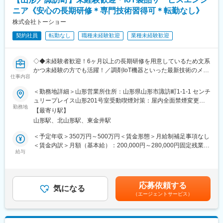
ニア《安心の長期研修＊専門技術習得可＊転勤なし》
最初は必ず先輩が同行。
一人で任せることはありませんのでご安心ください。
株式会社トーショー
残業はほぼないので、定時に帰ることが可能です。（残業時間月
契約社員
転勤なし
職種未経験歓迎
業種未経験歓迎
30分程度）
■研修制度
◇◆未経験者歓迎！6ヶ月以上の長期研修を用意しているため文系
・各事業所の座学・実技研修、年次に応じたフォローアップ研修
かつ未経験の方でも活躍！／調剤IoT機器といった最新技術のメン
に加え、キャリア志向の社員に向けた管理職育成研修など多様な
仕事内容
テナンスが可能！／原則転勤は無いため特定エリアで就業された
研修・フォロー体制を用意しています。
い方も歓迎！社会貢献性の高い仕事◆◇
＜勤務地詳細＞山形営業所住所：山形県山形市諏訪町1-1-1 センチ
・キャリアアップに必要な資格は1~3年目にかけて取得が可能で
ュリープレイス山形201号室受動喫煙対策：屋内全面禁煙変更の
す。
【はじめに】
勤務地
範囲：会社の定める事業所（リモートワーク含む）
※資格取得に必要な外部講習や試験は出社扱い・費用全額支給し全
【最寄り駅】
当ポジションはフィールドエンジニアと言われる、自社製品を購
面的にバックアップいたします。
山形駅、北山形駅、東金井駅
入されたお客様先へ出向き、機械やシステムのメンテナンスを行
う技術職となります。
＜予定年収＞350万円～500万円＜賃金形態＞月給制補足事項なし
■キャリアアップの流れ（例）
メンテナンススキルの市場価値は上昇の一途を辿っており、同社
＜賃金内訳＞月額（基本給）：200,000円～280,000円固定残業手
・1年目：初任者研修取得。基礎的な介護技術を身に付ける。
で得られるスキルも例外ではありません。完全未経験から市場価
給与
当/月：40,000円～70,000円（固定残業時間33時間0分/月）超過し
・2,3年目：実務者研修終了。後輩指導にも関わる存在へ。
値を高める事ができる貴重な求人となります。
た時間外労働の残業手当は追加支給＜月給＞240,000円～350,000
・3年目以降：介護福祉士取得。現場リーダーやサービス提供責任
円（一律手当を含む）＜昇給有無＞有＜残業手当＞有＜給与補足
者へ。
【業務内容】
＞※給与詳細は、年齢・スキルを考慮し決定します。■昇給：年1
・5年目以降：計画作成担当やケアマネージャーなど、専門職とし
応募依頼する
同社のフィールドエンジニアとして主力製品である「全自動調剤
気になる
回■賞与：年2回年収420万円／30歳 経験5年年収500万円／32歳
て活動の場が広がる
（エージェントサービス）
分包機」や「リアルタイム薬品管理装置」といった調剤IoT機器の
経験7年賃金はあくまでも目安の金額であり、選考を通じて上下す
メンテナンスを行います。
る可能性があります。月給(月額)は固定手当を含めた表記です。
■1日のスケジュール（例）
8：00 事業所へ出勤、訪問先の確認と準備
【業務詳細】