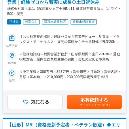
患者さんに治験の内容をわかりやすく説明したり、医師や看護師
営業｜経験ゼロから着実に成長◇土日祝休み
と連携することで伝える力が身に付きます。
変更の範囲：会社の定める業務
株式会社富士薬品【配置薬シェア全国No1】健康経営優良法人（ホワイト
（2）スケジュール管理力：
500）認定
治験には決まった検査や診察の予定があるため、患者さんが無理
なく通えるように予定を調整する力が身につきます。
正社員
転勤なし
職種未経験歓迎
業種未経験歓迎
（3）医療の知識：
薬の種類や副作用、検査の内容など、医療に関する知識が自然と
【お人柄重視の採用／経験ゼロから営業デビュー！配置薬・ドラ
増えていきます。薬剤師や看護師と話す機会も多いため学ぶこと
ッグストア「セイムス」展開◎基礎から学べる研修／残業20h以
も多いです。
仕事内容
内＊直行直帰可・基本土日祝休み／面接1回】
（4）パソコンや書類の整理力：
検査の結果を記録したり、書類をまとめたりする仕事もありま
＜勤務地詳細＞鶴岡営業所住所：山形県鶴岡市宝田2-9-38-3 受動
■職務内容：
す。パソコンの使い方や、正確に記録する力が身につきます。
喫煙対策：屋内全面禁煙変更の範囲：会社の定める事業所
既にお取引のある個人宅・法人のお客様を定期的に訪問し、配置
（5）チームで働く力：
勤務地
薬（救急箱）と健康食品の点検・補充・健康相談を行う営業で
治験は医師、看護師、薬剤師など、いろんな職種の人と協力して
＜予定年収＞300万円～323万円＜賃金形態＞月給制＜賃金内訳＞
す。
進めるので、チームワークの大切さを学べます。
月額（基本給）：210,000円～230,000円固定残業手当/月：
「薬を売る」のではなく、「人として信頼される」営業であり、
給与
35,796円～39,205円（固定残業時間22時間30分/月）超過した時
お客様の体調や生活背景に寄り添い、感謝される仕事です。
【同社で働くメリット】
間外労働の残業手当は追加支給＜月給＞245,796円～269,205円
■安心の働きやすさ：
（一律手当を含む）＜昇給有無＞有＜残業手当＞有＜給与補足＞※
＜仕事の流れ＞
フレックスタイム制も取り入れ、柔軟に働き方をアレンジ可能。
年収は当社規定に基づき、年齢や経験に応じて決定します。・昇
配置薬や健康食品、サプリメントの使用頻度に合わせて、1～6ヵ
残業時間も月10時間程度、産休育休の取得実績も多数あり、育児
応募依頼する
気になる
給：年1回（4月）＜モデル給与＞※入社3年目平均基本給＋各種手
月に1回程度のペースでお客様宅を訪問
手当もございます。
（エージェントサービス）
当＋業績連動給→総支給月額344,141円※業績連動給：月の予算達
※社用車（軽自動車）に乗ってお客様宅へ訪問をします。（1件あ
成や売り上げに対して支払われます。賃金はあくまでも目安の金
たり20～30分程度）
■充実の研修制度：
額であり、選考を通じて上下する可能性があります。月給(月額)は
・配置薬や健康食品の期限管理
導入研修が80時間あり、手厚いフォロー体制があります。
固定手当を含めた表記です。
【山形】MR（資格更新予定者・ベテラン歓迎）◆エリ
・使った分の配置薬を補充
CRC社内認定制度を採用し、継続研修を充実させることで常に新