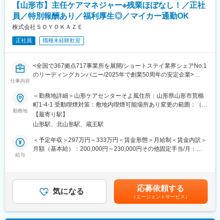
9：00 A様宅 デイサービスの送り出し
【山形市】主任ケアマネジャー※残業ほぼなし！／正社
（1）メンテナンス契約を締結していただいているお客様に定期的
10：30 B様宅 掃除・洗濯
員／特別報酬あり／福利厚生◎／マイカー通勤OK
に伺って機械の状態を確認調整する業務
12：00 お昼休憩（事業所内でも外でもOK）
（2）メンテナンス契約の有無に関わらず全ての機械トラブルに対
株式会社ＳＯＹＯＫＡＺＥ
13：30 C様宅 入浴介助
する緊急対応
15：00 D様宅 排泄介助・掃除
正社員
職種未経験歓迎
（3）新しい機械を導入する際の導入設置作業
16：00 E様宅 買い物代行
（4）メンテナンスに関する書類作成（保守契約更新、修理履歴・
17：00 管理者へ1日の報告、帰宅
機器状態報告書など）
<全国で367拠点717事業所を展開/ショートステイ業界シェアNo.1
※最初は必ず先輩が同行します！
のリーディングカンパニー/2025年で創業50周年の安定企業>
【ポジションの魅力】
仕事内容
・長期間の研修を用意しているため職種未経験＆技術的な知識が
■当社について
■業務内容：
＜勤務地詳細＞山形ケアセンターそよ風住所：山形県山形市荒楯
全く無い方でも立ち上りが可能となっております。
年齢や経験は問わず興味を持っていただいた方とは全員と面接を
・ケアプラン作成
町1-4-1 受動喫煙対策：敷地内喫煙可能場所あり変更の範囲：（雇
・業界トップクラスのIoT製品や医療システムに触れる事が可能で
させていただいております。会社説明会を随時開催しております
・ご家族・関係機関との連絡調整
勤務地
入れ直後）募集施設 （変更の範囲）近隣都道府県の施設
す。また、製品知識だけでなくメンテナンススキルも習得可能な
【最寄り駅】
ので、お気軽にご参加ください♪
・行政対応（運営指導や監査対応）
ため市場価値向上が可能です。
山形駅、北山形駅、蔵王駅
・職員育成・マネジメントなど
・正社員登用は前提の採用です。就業態度に問題がなければ原則
＜予定年収＞297万円～333万円＜賃金形態＞月給制＜賃金内訳＞
登用となり、業界トップクラスシェアを誇る優良企業の正社員と
主任ケアマネとしての業務を担当。複数ケースを把握しながら、
月額（基本給）：200,000円～230,000円その他固定手当/月：
して安定就業が可能です。（登用率98%、試験ノルマなし）
地域全体の介護支援体制づくりに貢献。お客様一人ひとりに合わ
給与
48,000円＜月給＞248,000円～278,000円＜昇給有無＞有＜残業手
せた最適な支援策を提案し、質の高いサービス提供を目指しま
当＞有＜給与補足＞※年齢・経験・資格・能力などを考慮し決定し
【同社の魅力】
す。
ます。賞与 年2回（6月・12月）昇給 年1回（4月）特別報酬：
◆医療業界に貢献：
平均24.7万円（最高額75万円）※2025年6月支給実績▼下記別途支
最新のIoT技術に注力しており、これまで人の手でアナログに行わ
応募依頼する
■特別報酬について：
気になる
給通勤手当年末年始手当：380円/時※12/30 0時～1/3 24時賃金は
れていた薬剤管理を、全自動で管理、調整、計測、分包まで対応
（エージェントサービス）
施設運営への貢献やチームワーク、売上への寄与など多角的に
あくまでも目安の金額であり、選考を通じて上下する可能性があ
可能にしました。当社の製品やシステムが、24時間止めてはなら
日々の努力を評価し、賞与とは別に特別報酬を支給します。「目
ります。月給(月額)は固定手当を含めた表記です。
ない医療現場の安心安全や、医療従事者の負担軽減に大きく貢献
に見える評価」でやりがいを感じながら、仕事へのモチベーショ