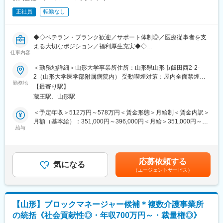
正社員
転勤なし
◆◇ベテラン・ブランク歓迎／サポート体制◎／医療従事者を支
える大切なポジション／福利厚生充実◆◇
仕事内容
■業務内容：
手術で使用する器材の洗浄・滅菌作業など、医療現場の感染管理
＜勤務地詳細＞山形大学事業所住所：山形県山形市飯田西2-2-
に寄与する業務です。グローブ、エプロン、フェイスシールド等
2（山形大学医学部附属病院内） 受動喫煙対策：屋内全面禁煙変
の防護具を着用して感染対策を徹底しています。また、器材の在
勤務地
更の範囲：無
【最寄り駅】
庫管理や洗浄機器・滅菌機器類の稼働状況管理も行います。
蔵王駅、山形駅
■具体的な仕事の流れ：
＜予定年収＞512万円～578万円＜賃金形態＞月給制＜賃金内訳＞
・洗浄工程：使用された医療器材を洗浄します。
月額（基本給）：351,000円～396,000円＜月給＞351,000円～
・組立・性能点検：洗浄されたピンセットなどの医療器材を個々
給与
396,000円＜昇給有無＞有＜残業手当＞有＜給与補足＞■賞与：年
に性能点検して組み立てます。
2回（6月、12月）■昇給：年1回（6月）賃金はあくまでも目安の
・包装・滅菌：組み立てが終わった医療器材を包装し、滅菌しま
金額であり、選考を通じて上下する可能性があります。月給(月額)
す。
は固定手当を含めた表記です。
応募依頼する
・保管・供給：滅菌工程が終了した医療器材を一時保管します。
気になる
（エージェントサービス）
※医療現場の定数や依頼に合わせ、滅菌した医療器材を供給しま
す。
■手術等器材の洗浄滅菌の仕事の流れ：
【山形】ブロックマネージャー候補＊複数介護事業所
・手術や診療科ごとに使用されたハサミやピンセット等の医療器
の統括《社会貢献性◎・年収700万円～・裁量権◎》
材を回収します。