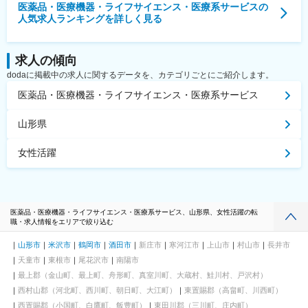
医薬品・医療機器・ライフサイエンス・医療系サービス
の
人気求人ランキングを詳しく見る
求人の傾向
dodaに掲載中の求人に関するデータを、カテゴリごとにご紹介します。
医薬品・医療機器・ライフサイエンス・医療系サービス
山形県
女性活躍
医薬品・医療機器・ライフサイエンス・医療系サービス、山形県、女性活躍の転
職・求人情報をエリアで絞り込む
山形市
米沢市
鶴岡市
酒田市
新庄市
寒河江市
上山市
村山市
長井市
天童市
東根市
尾花沢市
南陽市
最上郡（金山町、最上町、舟形町、真室川町、大蔵村、鮭川村、戸沢村）
西村山郡（河北町、西川町、朝日町、大江町）
東置賜郡（高畠町、川西町）
西置賜郡（小国町、白鷹町、飯豊町）
東田川郡（三川町、庄内町）