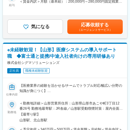
＜賃金内訳＞月額（基本給）：200,000円～280,000円固定残業手
・評価は半年ごとに実施
で得られるスキルも例外ではありません。完全未経験から市場価
給与
当/月：40,000円～70,000円（固定残業時間33時間0分/月）超過し
・個人成績をもとに、業績連動給として毎月の給与に上乗せ
値を高める事ができる貴重な求人となります。
た時間外労働の残業手当は追加支給＜月給＞240,000円～350,000
最初は思うように数字が出なくても、続けていく中で評価が積み
円（一律手当を含む）＜昇給有無＞有＜残業手当＞有＜給与補足
上がる仕組みになっています。
【業務内容】
＞※給与詳細は、年齢・スキルを考慮し決定します。■昇給：年1
応募依頼する
同社のフィールドエンジニアとして主力製品である「全自動調剤
気になる
回■賞与：年2回年収420万円／30歳 経験5年年収500万円／32歳
■研修制度：
（エージェントサービス）
分包機」や「リアルタイム薬品管理装置」といった調剤IoT機器の
経験7年賃金はあくまでも目安の金額であり、選考を通じて上下す
・入社直後～2週間 ： OJT形式で、薬の種類や成分など基礎知識
メンテナンスを行います。
る可能性があります。月給(月額)は固定手当を含めた表記です。
を身につけます。
・入社2週間～1カ月 ： 先輩社員に同行し、仕事の流れを学びま
【業務詳細】
す。「会話のコツ」や「商品のご案内方法」といった実践的なス
※未経験歓迎！【山形】医療システムの導入サポート
（1）メンテナンス契約を締結していただいているお客様に定期的
キルを習得します。
職 ◆富士通と提携/中途入社者向けの専用研修あり
に伺って機械の状態を確認調整する業務
・入社1カ月以降 ： 慣れてきたら独り立ち。既存のお客様をメイ
（2）メンテナンス契約の有無に関わらず全ての機械トラブルに対
株式会社シグマソリューションズ
ンに訪問します。
する緊急対応
正社員
職種未経験歓迎
（3）新しい機械を導入する際の導入設置作業
＜専門資格を取得できる＞
（4）メンテナンスに関する書類作成（保守契約更新、修理履歴・
・入社後は、医薬品販売の専門知識を身につけるために、登録販
機器状態報告書など）
売者資格を取得していただきます。社内の合格率は90％となって
【医療業界の経験を活かせる/チームでトラブル対応/幅広い分野の
おり、研修を含めて会社が全面的にサポートします。
知識が身につく】
【ポジションの魅力】
仕事内容
・資格取得後は、資格手当として給与にも反映されます。
・長期間の研修を用意しているため職種未経験＆技術的な知識が
■業務内容：
＜勤務地詳細＞山形営業所住所：山形県山形市あこや町3丁目12
全く無い方でも立ち上りが可能となっております。
変更の範囲：会社の定める業務
医科、歯科、薬局、介護などの医療機関向けコンピュータシステ
番26号 勤務地最寄駅：JR各線／山形駅受動喫煙対策：屋内全面禁
・業界トップクラスのIoT製品や医療システムに触れる事が可能で
ム（レセコン・電子薬歴・電子カルテ等）の開発および販売を手
勤務地
煙変更の範囲：会社の定める事業所
す。また、製品知識だけでなくメンテナンススキルも習得可能な
【最寄り駅】
掛ける同社にてシステム導入時のサポート職（インストラクタ
ため市場価値向上が可能です。
山形駅、北山形駅
ー）として業務をご担当いただきます。
・正社員登用は前提の採用です。就業態度に問題がなければ原則
＜予定年収＞340万円～500万円＜賃金形態＞月給制＜賃金内訳＞