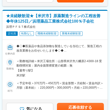
当（30時間分）を超える残業代は別途支給いたします。賃金はあ
変更の範囲：会社の定める業務
くまでも目安の金額であり、選考を通じて上下する可能性があり
■一日の流れ（一例）：
ます。月給(月額)は固定手当を含めた表記です。
【日中】
★未経験歓迎★【米沢市】原薬製造ラインの工程改善
まずは納品する医療機器の検品や仕訳作業を行います。完了後、
◆年休125日／浜理薬品工業株式会社100％子会社
病院へ訪問し、現場との情報交換や提案活動を行います。また、
ご注文いただいた機器の納品や、院内の在庫管理も行い、医療現
浜理ＰＦＳＴ株式会社
場での機器の安定供給を実現させます。※一日の訪問件数は2～3
正社員
転勤なし
職種未経験歓迎
業種未経験歓迎
件程度。
【夕方】
当日使用した医療機器の確認と補充依頼を行います。その後、見
◆◇◆医薬品や食品添加物を製造している当社にて、製造工程の
積書の作成などといった事務作業を行い終業となります。
改良業務をお任せいたします◆◇◆
仕事内容
■研修・教育：
■主な業務内容：
＜勤務地詳細＞米沢工場住所：山形県米沢市八幡原2-4300-18 受
中途入社者向けの全体研修に加え、現場で勉強を行うOJTなどの
抗がん剤の原薬を製造する当社の製造工程の改善業務をお任せい
動喫煙対策：屋内全面禁煙変更の範囲：無
教育体制が整っており、着実に知識・スキルを高めていただけま
たします。また、製造工程の改善に伴う試製実験などもご担当い
勤務地
す。入社後いきなり担当を持つことはございませんので、実務未
【最寄り駅】
ただくため、今回の職種では合成化学の経験者を求めます。
経験の方でも安心してご入社いただける環境です。
米沢駅
■はたらき方：
完全週休2日制で年間休日125日ございます。残業も月平均10時間
＜予定年収＞370万円～450万円＜賃金形態＞月給制＜賃金内訳＞
■低侵襲医療の魅力：
程度ですので、プライベートの時間もしっかり確保いただけま
月額（基本給）：220,000円～300,000円＜月給＞220,000円～
患者様の手術・検査に伴う痛みや出血などを可能な限り少なくす
す。
給与
300,000円＜昇給有無＞有＜残業手当＞有＜給与補足＞■賞与：年
る「低侵襲医療」が主流となってきている昨今の医療現場におい
■当社の特徴：
2回（前年度実績5.0か月分）賃金はあくまでも目安の金額であ
て、当ポジションで取り扱うカテーテルなどは今後もニーズが高
(1) 当社は浜理薬品工業株式会社の100％子会社として医薬バルク
り、選考を通じて上下する可能性があります。月給(月額)は固定手
まると予想されます。
（医薬品原体）医薬品中間体、食品添加物、化粧品原料及び機能
当を含めた表記です。
応募依頼する
性有機材料などの研究開発並びに製造販売を主業務としていま
気になる