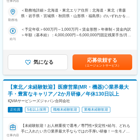
仕事内容
ど手厚い研修体制/キャリアパス充実/圧倒的な製品力/業界トップ
シェアの製品多数/インセンティブ制度/入社想定日：2026年10月1
《あなたの想いを実現する豊富なキャリアプランとサポート体
＜勤務地詳細＞北海道・東北エリア住所：北海道・東北（青森
日】
制！》
県・岩手県・宮城県・秋田県・山形県・福島県）のいずれかを担
志向性やその時の環境に応じてや「１つの領域で専門性を高め
勤務地
当 ※詳細は入社後に決定受動喫煙対策：屋内全面禁煙変更の範
★自分の提案が、医療現場の課題解決に繋がる営業職です！
る」「幅広い疾患をカバーできるオールラウンダーになる」「本
囲：会社の定める事業所
＜予定年収＞600万円～1,000万円＜賃金形態＞年俸制＜賃金内訳
★個人の裁量が大きく、年齢・性別関係・社歴関係なく活躍でき
社部門（マネージャー、研修部門など）へのキャリアチェンジ」
＞年額（基本給）：4,000,000円～6,000,000円固定残業手当/月：
る環境です！
など幅広いキャリアプランがあります。また、弊社のマネージャ
給与
50,000円～65,000円（固定残業時間20時間0分/月）超過した時間
★研修制度が非常に手厚く、医療機器営業のキャリア形成には最
ーのほとんどは、MRからキャリアをチェンジしているメンバーで
外労働の残業手当は追加支給＜月額＞383,333円～565,000円（12
適な環境です！
す。担当マネージャーが定期的に面談を行い、分からないことや
分割）（一律手当を含む）＜昇給有無＞有＜残業手当＞有＜給与
将来のキャリアに関してサポートをしていきます。
補足＞※ご経験やスキルを考慮し決定いたします。※上記はインセ
■業務詳細
応募依頼する
気になる
ンティブを含む金額です。賃金はあくまでも目安の金額であり、
担当エリアの病院（主に医師）に対し、当社にて扱っている製品
《職種に関して》
（エージェントサービス）
選考を通じて上下する可能性があります。月給(月額)は固定手当を
を提案していただきます。医師のニーズを掘り下げた上で解決に
■MRとは主に医師や薬剤師等へ、担当製品の情報提供を行いま
含めた表記です。
最適なソリューションを提案する、コンサルティングのような営
す。担当施設の患者様に応じた情報提供や、担当製品の処方後の
業スタイルになります。
情報収集を行います。
【東北／未経験歓迎】医療営業(MR・機器)◇業界最大
＜具体的な業務内容＞
・担当する製品の提案、技術サポート（手術の立会いあり）
変更の範囲：会社の定める業務
手・豊富なキャリア／2か月研修／年休130日以上
・最新の医療関連情報の提供、医療機関へのサポート（勉強・セ
IQVIAサービシーズジャパン合同会社
ミナーの主催など）
・販売代理店へのサポート
正社員
5名以上採用
職種未経験歓迎
業種未経験歓迎
・各種学会への参加
・担当施設の患者集患の提案、実行
【未経験歓迎！お人柄重視で選考／専門性×安定性×給与、どれも
※担当病院数は10～15施設ほどです。
手に入れたい方◎業界最大手ならではの手厚い研修！一生モノの
※緊急の呼び出し等は発生いたしません。
仕事内容
スキルを磨く／マーケ・コンサル・管理部門など将来のキャリア