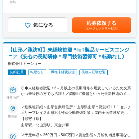
給与
35,796円～39,205円（固定残業時間22時間30分/月）超過した時
域から多くの「ありがとう」を一緒に集めましょう
＜仕事の流れ＞
間外労働の残業手当は追加支給＜月給＞245,796円～269,205円
配置薬や健康食品、サプリメントの使用頻度に合わせて、1～6ヵ
（一律手当を含む）＜昇給有無＞有＜残業手当＞有＜給与補足＞※
■ライフステージの変化があっても安心して働ける会社：
月に1回程度のペースでお客様宅を訪問
年収は当社規定に基づき、年齢や経験に応じて決定します。・昇
・当社の社員が転職活動をしなくていい環境を作る。そんな思い
応募依頼する
※社用車（軽自動車）に乗ってお客様宅へ訪問をします。（1件あ
気になる
給：年1回（4月）＜モデル給与＞※入社3年目平均基本給＋各種手
から、様々な福利厚生や待遇をご用意しています。仕事もプライ
（エージェントサービス）
たり20～30分程度）
当＋業績連動給→総支給月額344,141円※業績連動給：月の予算達
ベートも充実できる環境を作った結果、新卒3年定着率95.5％とな
・配置薬や健康食品の期限管理
成や売り上げに対して支払われます。賃金はあくまでも目安の金
りました。
・使った分の配置薬を補充
額であり、選考を通じて上下する可能性があります。月給(月額)は
・使用したお薬代金の集金
固定手当を含めた表記です。
変更の範囲：会社の定める業務
【山形／諏訪町】未経験歓迎＊IoT製品サービスエンジ
・健康相談、新商品・サービスのご提案 など
ニア《安心の長期研修＊専門技術習得可＊転勤なし》
※一部、新たに配置薬を置いていただくお客様への訪問がありま
株式会社トーショー
す。
契約社員
転勤なし
職種未経験歓迎
業種未経験歓迎
└配置薬は無料でおけるので、お客様も抵抗なく置いてくれる製
品です。
◇◆未経験者歓迎！6ヶ月以上の長期研修を用意しているため文系
■キャリアパス／評価体制
かつ未経験の方でも活躍！／調剤IoT機器といった最新技術のメン
（1）キャリアパス
仕事内容
テナンスが可能！／原則転勤は無いため特定エリアで就業された
・社員 → 主任 → 所長 → 課長 → 部長と着実にステップアップが
い方も歓迎！社会貢献性の高い仕事◆◇
＜勤務地詳細＞山形営業所住所：山形県山形市諏訪町1-1-1 センチ
可能です。
ュリープレイス山形201号室受動喫煙対策：屋内全面禁煙変更の
・昇給1回／最短3年で営業所所長になった実績あり
【はじめに】
勤務地
範囲：会社の定める事業所（リモートワーク含む）
・年功序列ではなく、実績と姿勢を見て判断
【最寄り駅】
当ポジションはフィールドエンジニアと言われる、自社製品を購
努力やプロセスもしっかり評価される制度があります。
山形駅、北山形駅、東金井駅
入されたお客様先へ出向き、機械やシステムのメンテナンスを行
う技術職となります。
＜予定年収＞350万円～500万円＜賃金形態＞月給制補足事項なし
（2）半期ごとの評価で、頑張りが収入に反映
メンテナンススキルの市場価値は上昇の一途を辿っており、同社