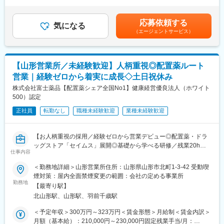
当＞有＜給与補足＞■給与内訳：・基本給：235,000円～・薬剤師
◆安心＆安定して働ける環境◆
調剤薬局／在宅サービス
手当：65,000円給与は前職・経験考慮し決定します。■昇給：年1
注文制のお弁当やお昼の訪問販売、仕事やご家庭 体調の悩みなど
回（6月）■賞与：年2回（7月／12月）■決算賞与あり（業績によ
を相談できる保健師の常駐等、社員の皆様が安心して快適に働け
応募依頼する
■勤務先店舗情報：
気になる
り3月に支給）■研修認定薬剤師手当：5,000円賃金はあくまでも
る環境づくりを心掛けています。
（エージェントサービス）
おぐに調剤薬局：山形県西置賜郡小国町大字岩井沢425-11
目安の金額であり、選考を通じて上下する可能性があります。月
アスモ前調剤薬局：山形県西置賜郡小国町大字小国町170-5
給(月額)は固定手当を含めた表記です。
▽数字で見る東和薬品
リリィ薬局 砂田町店：山形県鶴岡市砂田町6番37号
https://www.towayakuhin.co.jp/recruit/about/number.php
マルマン調剤薬局2003：山形県天童市駅西3-9-12 1階
▽職種相関図
【山形営業所／未経験歓迎】人柄重視◎配置薬ルート
マルマン調剤薬局：山形県天童市久野本362-4
https://www.towayakuhin.co.jp/recruit/work/chart.php
営業｜経験ゼロから着実に成長◇土日祝休み
ふれあい薬局：山形県最上郡真室川大字新町475-5
B&Gケアマネジメントサービス：山形県天童市駅西2-10-13
株式会社富士薬品【配置薬シェア全国No1】健康経営優良法人（ホワイト
変更の範囲：会社の定める業務
500）認定
■当社について：
正社員
転勤なし
職種未経験歓迎
業種未経験歓迎
保険薬局だけでなく、有料老人ホームや訪問看護ステーションな
どを運営する、医療・介護・福祉の3本のビジネスの柱を持つ「健
康の総合商社」です。東証プライム上場のシップヘルスケアホー
【お人柄重視の採用／経験ゼロから営業デビュー◎配置薬・ドラ
ルディングスのグループ企業でもあり、安定した環境の中で長く
ッグストア「セイムス」展開◎基礎から学べる研修／残業20h以
働くことができます。
仕事内容
内＊直行直帰可・基本土日祝休み／面接1回】
また、当社は次世代の薬局のあるべき形を見据えて、20年以上前
＜勤務地詳細＞山形営業所住所：山形県山形市北町1-3-42 受動喫
から在宅医療に取り組んでおり、今後の超高齢社会に対してもビ
■職務内容：
煙対策：屋内全面禁煙変更の範囲：会社の定める事業所
ジネスとして十分な準備ができている会社です。
既にお取引のある個人宅・法人のお客様を定期的に訪問し、配置
勤務地
【最寄り駅】
薬（救急箱）と健康食品の点検・補充・健康相談を行う営業で
■やりがいは地域貢献：
北山形駅、山形駅、羽前千歳駅
す。
地元に根づいた薬局を運営しているため、地元の患者様に多くご
「薬を売る」のではなく、「人として信頼される」営業であり、
＜予定年収＞300万円～323万円＜賃金形態＞月給制＜賃金内訳＞
利用をいただいている環境です。患者様対応や薬剤師サポートを
お客様の体調や生活背景に寄り添い、感謝される仕事です。
月額（基本給）：210,000円～230,000円固定残業手当/月：
通じ、「ありがとう」の言葉をもらえることがやりがいです。地