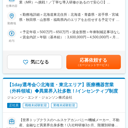
業（MR）へ挑戦！／丁寧な導入研修があるので安心◎】
様々な研修をご用意しています。
変更の範囲：会社の定める業務
仕事内容
《資格と想いがあれば活躍できる！》
《あなたの想いを実現する豊富なキャリアプランとサポート体
＜勤務地詳細＞北海道東北住所：北海道・青森県・岩手県・宮城
「誰かのためになる仕事がしたい」「社会貢献につながる仕事を
制！》
県・秋田県・山形県・福島県内のエリアをお任せする予定です 受
したい」という想いがあればOK！当社には、臨床経験を活かして
志向性やその時の環境に応じてや「１つの領域で専門性を高め
勤務地
動喫煙対策：屋内全面禁煙変更の範囲：会社の定める事業所
医療営業にチャレンジし活躍しているメンバーが多数在籍してい
る」「幅広い疾患をカバーできるオールラウンダーになる」「本
＜予定年収＞500万円～650万円＜賃金形態＞年俸制補足事項なし
ます。
社部門（マネージャー、研修部門など）へのキャリアチェンジ」
＜賃金内訳＞年額（基本給）：3,600,000円～4,500,000円＜月額
これまでの経験を活かして新たなフィールドで活躍したい方を歓
など幅広いキャリアプランがあります。また、弊社のマネージャ
給与
＞300,000円～375,000円（12分割）＜昇給有無＞有＜残業手当＞
迎いたします。
ーのほとんどは、MRからキャリアをチェンジしているメンバーで
有＜給与補足＞同社は年俸制になります。別途以下のような手当
す。担当マネージャーが定期的に面談を行い、分からないことや
があります。・プロジェクト賞与：会社及び個人業績により変
《おススメポイント》
将来のキャリアに関してサポートをしていきます。
動・四半期一時金：10万円（四半期に1回、10万円程度支給）※た
■夜勤なし！日勤・土日祝休みで働き方改善・ワークライフバラン
応募依頼する
気になる
だし支給条件有。他、永続勤務報奨金（3年勤務5万円支給、5年
スの両立が叶う！
《職種に関して》
（エージェントサービス）
勤務10万円…）ございます。賃金はあくまでも目安の金額であ
■明確な評価制度あり！自身の成果や頑張りが客観的に評価され、
■MRとは主に医師や薬剤師等へ、担当製品の情報提供を行いま
り、選考を通じて上下する可能性があります。月給(月額)は固定手
年収に反映されます。また、在籍年数が増えると永年勤続報奨金
す。担当施設の患者様に応じた情報提供や、担当製品の処方後の
当を含めた表記です。
や四半期一時金などの手当もアップします。つまり、やりがいや
情報収集を行います。
【1day選考会◇北海道・東北エリア】医療機器営業
努力がきちんと報われる報酬制度になっています。
変更の範囲：会社の定める業務
（外科領域）◆異業界入社多数！/インセンティブ制度
《丁寧な研修・支援体制で成長を応援！》
ジョンソン・エンド・ジョンソン株式会社
入社後は2カ月間の研修制度がありますので、未経験の方も安心し
てご応募ください！同期社員と一緒に集中的に研修を行い、その
正社員
職種未経験歓迎
業種未経験歓迎
後配属先に応じた製品研修を行います。
※配属は入社後に確定する予定です。
【世界トップクラスのヘルスケアカンパニー/機械メーカー、不動
また、配属後も一人ひとりの知識とスキルレベルを上げるために
産、金融など異業界出身多数！/入社時研修3か月、階層別研修な
様々な研修をご用意しています。