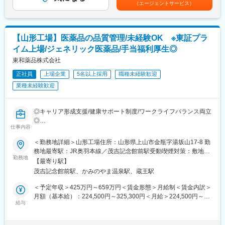
■テスコ社について：
（エージェントサービス）
す。
1973年の設立以降、 医療機器商社として成長してきた同社。
(2) 2001年2月ISO14001認証取得し「環境を考えた化学の検討」
2013年には株式会社ウイン・インターナショナルと経営統合し、
をテーマに掲げ、限りある資源を有効活用し環境に負荷をかけな
持株会社ウイン・パートナーズ株式会社（現東証プライム上場企
い技術の開発に努め、人々の健康と幸福に奉仕し、社会に信頼さ
業）の子会社に移行。以来、東北地域の医療へ大きく貢献し続け
【山形工場】医薬品の品質管理/未経験OK ※東証プラ
れ働く人に生きがいのある企業をめざしています。
ております。
イム上場/ジェネリック医薬品/手当福利厚生◎
(3) 業界自体、参入障壁がかなり厳しく、ライバルが入ってくるこ
★ウイン・パートナーズについて：https://www.win-
とはほぼないため、取引先からは安定的に受注をいただける状況
東和薬品株式会社
partners.co.jp/video/recruit2026.mp4
を確立しております。
正社員
上場企業
5名以上採用
職種未経験歓迎
変更の範囲：会社の定める業務
業種未経験歓迎
変更の範囲：会社の定める業務
◎キャリア形成支援/健康サポート制度/ワークライフバランス両立
◎
仕事内容
■業務内容：
＜勤務地詳細＞山形工場住所：山形県上山市金瓶字湯坂山17-8 勤
医薬品製造工場における品質管理業務をお任せいたします。
務地最寄駅：JR奥羽本線／茂吉記念館前駅受動喫煙対策：敷地内
勤務地
全面禁煙変更の範囲：会社の定める事業所
【最寄り駅】
■業務詳細：
茂吉記念館前駅、かみのやま温泉駅、蔵王駅
試験・分析装置（高速液体クロマトグラフ等）を用いて、原材料
や医薬品等の試験・分析業務を担当いただきます。また、分析結
＜予定年収＞425万円～659万円＜賃金形態＞月給制＜賃金内訳＞
果の評価・検証も行っていただきます。
月額（基本給）：224,500円～325,300円＜月給＞224,500円～
給与
325,300円＜昇給有無＞有＜残業手当＞有＜給与補足＞年収例：
■ジェネリック医薬品とは：
4,250,000円～6,590,000円（月残業20時間の場合）■賞与あり：
ジェネリック医薬品は、新薬の特許期間などが過ぎた後に他のメ
年2回支給（前年度実績：計6カ月分）■時間外労働、休日労働、