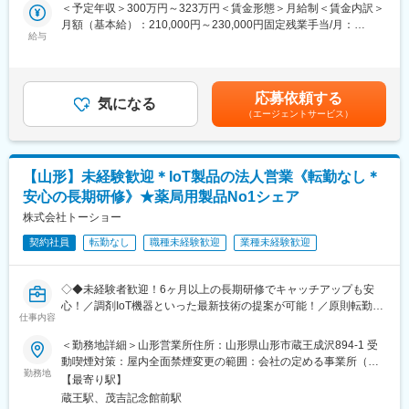
■当社の魅力：
＜予定年収＞300万円～323万円＜賃金形態＞月給制＜賃金内訳＞
す。
株式会社SOYOKAZEは全国で365拠点以上をネットワークしショ
月額（基本給）：210,000円～230,000円固定残業手当/月：
「薬を売る」のではなく、「人として信頼される」営業であり、
ートステイの床数は圧倒的！業界NO.1。居宅系介護サービスを中
給与
35,796円～39,205円（固定残業時間22時間30分/月）超過した時
お客様の体調や生活背景に寄り添い、感謝される仕事です。
心に全国に拡大展開中です。キャリアも経験も人生観も含めて、
間外労働の残業手当は追加支給＜月給＞245,796円～269,205円
他の会社よりもさまざまな人たちが集まる組織。異なる能力を持
（一律手当を含む）＜昇給有無＞有＜残業手当＞有＜給与補足＞※
＜仕事の流れ＞
ったスタッフそれぞれが、協力し合って働いています！
年収は当社規定に基づき、年齢や経験に応じて決定します。・昇
配置薬や健康食品、サプリメントの使用頻度に合わせて、1～6ヵ
応募依頼する
気になる
給：年1回（4月）＜モデル給与＞※入社3年目平均基本給＋各種手
月に1回程度のペースでお客様宅を訪問
（エージェントサービス）
変更の範囲：（雇入れ直後）募集職種 （変更の範囲）当社が定め
当＋業績連動給→総支給月額344,141円※業績連動給：月の予算達
※社用車（軽自動車）に乗ってお客様宅へ訪問をします。（1件あ
る業務
成や売り上げに対して支払われます。賃金はあくまでも目安の金
たり20～30分程度）
額であり、選考を通じて上下する可能性があります。月給(月額)は
・配置薬や健康食品の期限管理
固定手当を含めた表記です。
【山形】未経験歓迎＊IoT製品の法人営業《転勤なし＊
・使った分の配置薬を補充
・使用したお薬代金の集金
安心の長期研修》★薬局用製品No1シェア
・健康相談、新商品・サービスのご提案 など
株式会社トーショー
※一部、新たに配置薬を置いていただくお客様への訪問がありま
契約社員
転勤なし
職種未経験歓迎
業種未経験歓迎
す。
└配置薬は無料でおけるので、お客様も抵抗なく置いてくれる製
◇◆未経験者歓迎！6ヶ月以上の長期研修でキャッチアップも安
品です。
心！／調剤IoT機器といった最新技術の提案が可能！／原則転勤は
仕事内容
無いため特定エリアで就業されたい方も歓迎！社会貢献性の高い
■キャリアパス／評価体制
仕事◆◇
（1）キャリアパス
＜勤務地詳細＞山形営業所住所：山形県山形市蔵王成沢894-1 受
・社員 → 主任 → 所長 → 課長 → 部長と着実にステップアップが
動喫煙対策：屋内全面禁煙変更の範囲：会社の定める事業所（リ
【はじめに】
可能です。
勤務地
モートワーク含む）
【最寄り駅】
既存のお客様である調剤薬局やドラッグストアに対して、主力製
・昇給1回／最短3年で営業所所長になった実績あり
蔵王駅、茂吉記念館前駅
品である全自動調剤分包機などの調剤IoT機器を販売いただく職種
・年功序列ではなく、実績と姿勢を見て判断