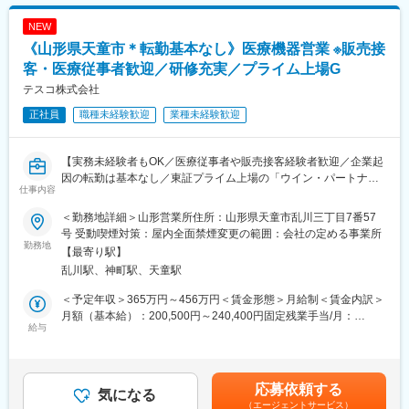
程度おります。
月給(月額)は固定手当を含めた表記です。
NEW
■医療業界未経験でも安心の教育体制：
《山形県天童市＊転勤基本なし》医療機器営業 ※販売接
・入社時の導入研修に加え、3か月～最大1年程度は先輩に同行し
OJTで営業先、納品先、商材を覚えていただきます。その間は営
客・医療従事者歓迎／研修充実／プライム上場G
業目標がつかない育成期間となり、仕事を覚えることに集中でき
テスコ株式会社
ます。
正社員
職種未経験歓迎
業種未経験歓迎
・メーカー営業の方と同行や勉強会等で製品について覚えていた
だくことが可能です。製品詳細についてはメーカー営業の方にも
フォロー頂けます。
【実務未経験者もOK／医療従事者や販売接客経験者歓迎／企業起
・医療福祉・科学機器の総合商社として扱う商材は多種にわたり
因の転勤は基本なし／東証プライム上場の「ウイン・パートナー
ますので、商品や使い方の知識を自発的に習得する必要がありま
仕事内容
ズ」グループ】
すが、上記のようなサポートがあるため安心です。
＜勤務地詳細＞山形営業所住所：山形県天童市乱川三丁目7番57
■業務概要：
■同社の魅力：
号 受動喫煙対策：屋内全面禁煙変更の範囲：会社の定める事業所
営業担当として、担当エリアの医療機関に循環器領域の製品を提
勤務地
・医薬品、医療機器、事務用品等をそれぞれ取り扱う専業商社が
【最寄り駅】
案・販売していただきます。※既存顧客メインの提案営業です。
多い中で、同社は薬以外の病院における「すべて」を提案する総
乱川駅、神町駅、天童駅
合力を強みとして、どのような形でお客様のお役に立てるのかを
■業務イメージ：
意識し、安心・安全を強化して、付加価値をお届けすることを最
＜予定年収＞365万円～456万円＜賃金形態＞月給制＜賃金内訳＞
・提案先：循環器領域の医師をはじめとする医療従事者に加え、
大の目標としています。扱う商材も幅広く、お客様の課題やニー
月額（基本給）：200,500円～240,400円固定残業手当/月：
事務課や病院経営者（院長）など多岐にわたります。
給与
ズに沿ったご提案が可能です。
47,000円～56,400円（固定残業時間30時間0分/月）超過した時間
・取扱製品：心筋梗塞や狭心症などの心臓疾病の検査・治療の際
・医療業界は私たちの生活に無くてはならない非常に社会的意義
外労働の残業手当は追加支給＜月給＞247,500円～296,800円（一
に使用する心臓カテーテルなど。※機器の安全使用のため、手術に
の高い業界で、コロナ禍においても安定した業績を残していま
律手当を含む）＜昇給有無＞有＜残業手当＞有＜給与補足＞■昇降
立ち会うこともございます。
す。地域に根付いた事業運営をしており、今後も安定した成長が
給：年1回（7月）■賞与：年2回（7・12月）■決算賞与（会社業績
応募依頼する
・担当施設数：一人当たり担当施設は平均1～3施設程度。原則と
気になる
見込めます。
により）※年収は経験等を考慮し決定いたします。※固定時間外手
（エージェントサービス）
して3～4名単位のチームで担当することとなります。