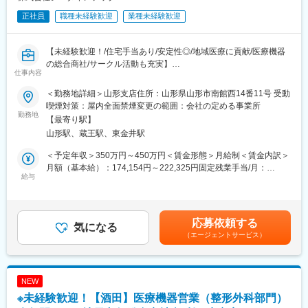
正社員
職種未経験歓迎
業種未経験歓迎
【未経験歓迎！/住宅手当あり/安定性◎/地域医療に貢献/医療機器
の総合商社/サークル活動も充実】
仕事内容
■業務概要：
＜勤務地詳細＞山形支店住所：山形県山形市南館西14番11号 受動
東北地方にて医療用品の販売を行っている同社にて、医療機関の
喫煙対策：屋内全面禁煙変更の範囲：会社の定める事業所
医師・看護師などの方々に向けて、医療機器の提案・販売を行い
勤務地
【最寄り駅】
ます。
山形駅、蔵王駅、東金井駅
はじめはマスク、注射針、ガーゼなどの消耗品からスタートし、
将来的には新病院の立ち上げタイミングや大型の医療機器の導入
＜予定年収＞350万円～450万円＜賃金形態＞月給制＜賃金内訳＞
のタイミングでMRIなどの提案も行って頂きます。地域の医療に
月額（基本給）：174,154円～222,325円固定残業手当/月：
貢献するやりがいある仕事です。
給与
60,846円～77,675円（固定残業時間32時間0分/月）超過した時間
外労働の残業手当は追加支給＜月給＞235,000円～300,000円（一
■配属詳細：
律手当を含む）＜昇給有無＞有＜残業手当＞有＜給与補足＞※予定
医療現場向けのメディカル事業部、臨床検査部門向けのクリニカ
年収はあくまでも目安の金額であり、選考を通じて上下する可能
応募依頼する
ル部門、開業医向けの営業部門のいずれかに配属可能性がありま
気になる
性があります。※固定残業金額は給与によって異なります。■昇
（エージェントサービス）
す。
給：年1回■賞与：年2回（昨年実績：3カ月以上）賃金はあくまで
各営業所によって規模感は異なりますが、営業人員は10名～30名
も目安の金額であり、選考を通じて上下する可能性があります。
程度おります。
月給(月額)は固定手当を含めた表記です。
NEW
■休日出勤について
※未経験歓迎！【酒田】医療機器営業（整形外科部門）
休日における呼び出しは営業部全体で1か月に1~2回程度です。