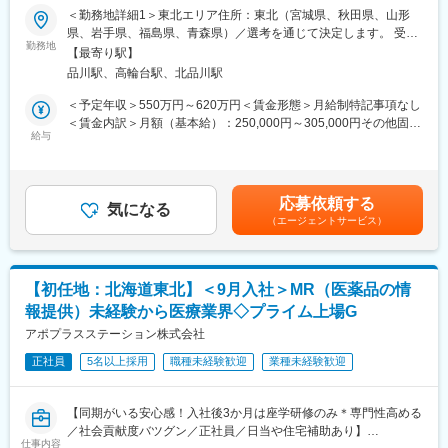
パス豊富】
■担当製品
＜勤務地詳細1＞東北エリア住所：東北（宮城県、秋田県、山形
サージェリー事業本部で展開している外科の製品群で「手術用縫
県、岩手県、福島県、青森県）／選考を通じて決定します。 受動
＼そもそも「MR」とは？／
合糸」「手術用器機」「止血剤」の大きく3つ分けれております。
勤務地
喫煙対策：屋内全面禁煙＜勤務地詳細2＞本社住所：東京都港区高
【最寄り駅】
「医薬情報提供者」と呼ばれる専門資格を取得して活動する営業
入社後はいずれかの製品群を担当いただきます。豊富なラインナ
輪4-10-18 京急第1ビル勤務地最寄駅：JR各線／品川駅受動喫煙対
品川駅、高輪台駅、北品川駅
職です。IQVIAのお客様である国内医薬品メーカーにて、医薬品の
ップを揃えており、顧客のニーズに合わせた最適なソリューショ
策：屋内全面禁煙変更の範囲：会社の定める事業所
営業活動を行っていただきます。
ン提案が可能です。
＜予定年収＞550万円～620万円＜賃金形態＞月給制特記事項なし
人々の命を守る商材に携わるため、社会貢献性と安定性を兼ね備
＜賃金内訳＞月額（基本給）：250,000円～305,000円その他固定
えたお仕事です。
■研修・教育制度
給与
手当/月：35,000円＜月給＞285,000円～340,000円＜昇給有無＞
入社後は会社、製品に関して知識を深めていただくため3か月の研
有＜残業手当＞無＜給与補足＞【残業手当について】管理監督者
■入社後の流れ
修を行っています。座学だけでなく、実際に担当する製品の操作
の承認の上、研究会、顧客との会議等が発生する場合、別途残業
まずはご入社から2か月間MR導入研修を受講し、MR資格を取得
を頂くなど基礎的な知識を身につけてからの現場配属になりま
手当支給する。【補足】プロジェクト稼働手当(35,000円)、外勤
応募依頼する
していただきます。
す。現場配属後も上長や先輩社員との営業動向や勉強会、年次や
気になる
日当（1日1,500円／外勤3.5時間以上）■変動賞与制（6月・12
（エージェントサービス）
資格取得と聞くとハードルが高く思われる方もいるかもしれませ
階層別の研修プログラムを用意しているため、継続的に知識習得
月・3月）※平均実績6ヶ月分■インセンティブ：3月（対象者）賃
んが、当社の取得率は業界平均より20%ほど高い95%程度を維持
をする環境が整っております。
金はあくまでも目安の金額であり、選考を通じて上下する可能性
しています。
※初期研修期間中は会社で手配するビジネスホテルに宿泊していた
があります。月給(月額)は固定手当を含めた表記です。
文理問わず一から学べる環境を整えているため、専門知識は入社
だきます。
【初任地：北海道東北】＜9月入社＞MR（医薬品の情
後に身に付ける意欲があれば問題ございません。
報提供）未経験から医療業界◇プライム上場G
社員の活躍事例についての詳細は、是非こちらのURLも併せてご
■キャリアパス
覧ください。
アポプラスステーション株式会社
・マネージャー、本社部門など、長期的に多くのキャリアパスが
https://healthcarecareerpark.iqvia.com/
ございます。それを実現するための社内制度も大変充実しており
正社員
5名以上採用
職種未経験歓迎
業種未経験歓迎
ます。
■具体的な業務
例）GROWプログラム：短期間にて他部署の業務体験が可能／社
すでに取引のある病院の医師や薬剤師に向け、医薬品の効果や副
内公募制度：職種、セクター間の異動を行える制度
【同期がいる安心感！入社後3か月は座学研修のみ＊専門性高める
作用・適切な使用方法などの情報を提供し、薬剤のプロモーショ
／社会貢献度バツグン／正社員／日当や住宅補助あり】
ン活動を行っていただきます。メインの業務は情報提供となるた
変更の範囲：会社の定める業務
仕事内容