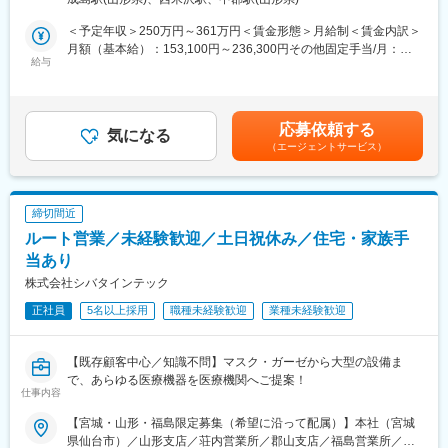
■具体的には：
・調剤というニッチな分野で、業界トップクラスのシェアを誇る
・利用者の健康管理、食事、排せつ、入浴など、個別援助計画書
＜予定年収＞250万円～361万円＜賃金形態＞月給制＜賃金内訳＞
製品が多数あります。寡占市場だからこそ、競合製品を使ってい
に基づいて利用者に寄り添って支援します。
月額（基本給）：153,100円～236,300円その他固定手当/月：
る顧客からいかにシェアを獲得するか、試行錯誤する面白さがあ
・利用定員は20名です。ご自宅に介護されているご家族の負担軽
給与
21,000円～32,000円＜月給＞174,100円～268,300円＜昇給有無
ります。
減と、利用者に短期観施設に宿泊していただき心身機能の維持、
＞有＜残業手当＞有＜給与補足＞・経験や能力によって決定※その
・同社の営業に決まったマニュアルはなく、自分なりの創意工夫
改善を目的に介護サービスを提供します。
他固定手当詳細：特定処遇改善手当：5,000～16,000円＋夜勤手
が重要です。また個人だけでなく拠点単位での表彰制度もありチ
・夜勤は月4回程度あります。基本夜勤は1名体制で行いますが、
当：16,000円（夜勤4回分）・賞与：年2回（6、12月）4.65ヶ月
ーム一丸で取り組む環境も魅力です。
応募依頼する
併設している施設には夜勤スタッフが他5名常駐している為、完全
気になる
（2020年実績）・昇給：1,200～1,500円【モデル年収】・350万
（エージェントサービス）
に1名ではないので、ご安心ください。
円（年齢35～40歳程度を想定）賃金はあくまでも目安の金額であ
【同社について】
り、選考を通じて上下する可能性があります。月給(月額)は固定手
当社は売上高256億円、全国77拠点、従業員数570名規模を誇る調
■組織構成：
当を含めた表記です。
剤機器メーカーです。1971年創業と半世紀以上歴史をもち、特に
介護職員は現在10名（年齢層20～60代/男性5名、女性5名）が在
1980年代から他社に先駆けてスウェーデンなどヨーロッパに販売
締切間近
籍しております。
網を拡大してきました。国内だけでなく、海外での売上も安定的
ルート営業／未経験歓迎／土日祝休み／住宅・家族手
に伸びているため経営が安定しています。
【充実の研修・福利厚生】
当あり
・未経験でも安心して入職できるよう、新入職員研修やエルダー
株式会社シバタインテック
制度があります。
変更の範囲：会社の定める業務
正社員
5名以上採用
職種未経験歓迎
業種未経験歓迎
・年次有給休暇は、採用当日から取得可能です。
・私傷病休暇（30日）等の特別有休休暇があります。
・産前産後休暇、私傷病による欠勤も、社会保障と互助会で給与
【既存顧客中心／知識不問】マスク・ガーゼから大型の設備ま
保証されます。
で、あらゆる医療機器を医療機関へご提案！
・研修助成金制度をつかって、資格取得を目指せます。
仕事内容
■入社後：
【宮城・山形・福島限定募集（希望に沿って配属）】本社（宮城
先輩社員指導のもと業務の流れを覚えて頂きます。将来的には資
県仙台市）／山形支店／荘内営業所／郡山支店／福島営業所／会