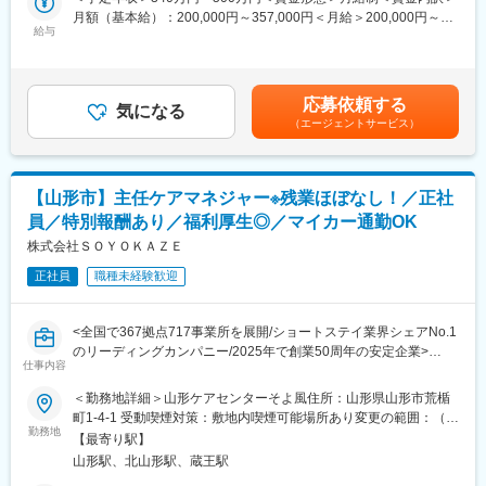
登用となり、業界トップクラスシェアを誇る優良企業の正社員と
■業務詳細
月額（基本給）：200,000円～357,000円＜月給＞200,000円～
して安定就業が可能です。（登用率98%、試験ノルマなし）
具体的には下記の業務をご担当いただきます。
給与
357,000円＜昇給有無＞有＜残業手当＞有＜給与補足＞諸手当：
・システム導入時のサポート業務
家族手当・住宅手当・地域手当※給与条件は、ご年齢・ご経験考慮
【同社の魅力】
・お客様問い合わせの応対
の上決定致しますので、上記限りではございません。賃金はあく
◆医療業界に貢献：
・営業同行（システム導入時の製品概要、操作説明）
までも目安の金額であり、選考を通じて上下する可能性がありま
最新のIoT技術に注力しており、これまで人の手でアナログに行わ
応募依頼する
・診療報酬改定など法令改正時のシステム変更
気になる
す。月給(月額)は固定手当を含めた表記です。
れていた薬剤管理を、全自動で管理、調整、計測、分包まで対応
（エージェントサービス）
可能にしました。当社の製品やシステムが、24時間止めてはなら
■顧客対応
ない医療現場の安心安全や、医療従事者の負担軽減に大きく貢献
業務を行う際は領域ごとにチーム制を敷いています。個人で担当
しています。
の企業を持つ事は無く、事業所のインストラクター全体で顧客の
◆高いシェアを持つ製品：
【山形市】主任ケアマネジャー※残業ほぼなし！／正社
サポートを行います。
調剤というニッチな分野で、業界トップクラスのシェアを誇る製
員／特別報酬あり／福利厚生◎／マイカー通勤OK
顧客の要望に応じて、設定の変更や運用フローの見直し提案等を
品が多数あります。寡占市場だからこそ、競合製品を使っている
していただきます。
株式会社ＳＯＹＯＫＡＺＥ
顧客からいかにシェアを獲得するか試行錯誤する面白さがありま
対応はオンライン、訪問のどちらも発生しますが、イメージとし
す。
正社員
職種未経験歓迎
て、歯科は対面、介護はリモートでの対応となる場合が多いで
す。医科と薬局に関しては顧客の状況によって柔軟に対応してい
変更の範囲：会社の定める業務
ます。
<全国で367拠点717事業所を展開/ショートステイ業界シェアNo.1
のリーディングカンパニー/2025年で創業50周年の安定企業>
■教育体制：
仕事内容
同社では領域ごとにチーム制を敷き、個人で担当企業を持つこと
■業務内容：
＜勤務地詳細＞山形ケアセンターそよ風住所：山形県山形市荒楯
はありません。事業所全体で顧客のサポートを行い、協力して業
・ケアプラン作成
町1-4-1 受動喫煙対策：敷地内喫煙可能場所あり変更の範囲：（雇
務を遂行します。入社後はOJTを中心に、マニュアルも完備され
・ご家族・関係機関との連絡調整
勤務地
入れ直後）募集施設 （変更の範囲）近隣都道府県の施設
ているため、ITの知識がない方でも安心して業務に取り組めま
【最寄り駅】
・行政対応（運営指導や監査対応）
す。3年間かけて一人前を目指し、全社的な勉強会や専門部署のサ
山形駅、北山形駅、蔵王駅
・職員育成・マネジメントなど
ポートを受けながら、幅広い知識を身に付けることができます。