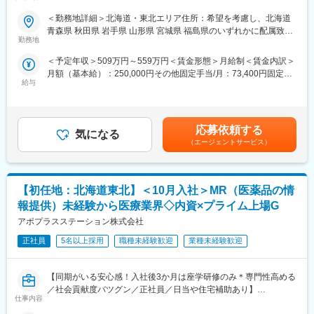
め、価格交渉・納品・注文書の対応等は基本的に発生せず、営業
★本ポジションは、未経験から医療業界で活躍できます！
＜勤務地詳細＞北海道・東北エリア住所：希望を考慮し、北海道
活動に専念できる環境です。
・医療を通じて社会に貢献したい
青森県 秋田県 岩手県 山形県 宮城県 福島県のいずれかに配属致し
個人の予算はありますが、チーム内で助け合う社風が整ってお
・仕事を通じて学びを深め自己の成長を実感したい
勤務地
ます。 受動喫煙対策：敷地内全面禁煙変更の範囲：会社の定める
り、過度なプレッシャーなく顧客とじっくり関係構築が可能で
・専門職として知識、技能を身に付けたい
事業所
す。
＜予定年収＞509万円～559万円＜賃金形態＞月給制＜賃金内訳＞
・内資系の安定企業で働きたい
月額（基本給）：250,000円その他固定手当/月：73,400円固定残
という方にはおススメです！
■働き方
給与
業手当/月：101,200円（固定残業時間40時間0分/月）超過した時
＜2人に1人は未経験入社、75%は異業種からの転職者です＞
社用車を利用して自宅から病院へ直行直帰の働き方となるため、
間外労働の残業手当は追加支給＜月給＞424,600円（一律手当を
柔軟にスケジュール調整が可能です。年間休日130日に加えて有
含む）＜昇給有無＞有＜残業手当＞有＜給与補足＞※能力・前給な
■職務内容：
給取得もしやすく、年間140日ほど休んでいる方も多くいます。
どを考慮し、規定により決定します。※年収の他に別途日当（月額
MR（医薬情報担当者）として、ドクターや医薬品卸へ訪問、医薬
応募依頼する
気になる
3～4万円）・諸手当有昇給：年1回★頑張りに応じて年収UP★赴
品に関する情報提供を行います。
（エージェントサービス）
■将来的なキャリア：
任先の評価次第で大幅に年収をUPできます。（年2回業績給改
医療営業として専門性を磨き管理職を目指すのはもちろん、他事
定）賃金はあくまでも目安の金額であり、選考を通じて上下する
＜MRとは＞
業部やグループ会社への異動実績も豊富にございます。（※病院の
可能性があります。月給(月額)は固定手当を含めた表記です。
医薬品販売に際し、医師への医薬品の効果、効能、副作用を情報
経営コンサル、医薬品メーカーのマーケティング支援、人事担当
【初任地：北海道東北】＜10月入社＞MR（医薬品の情
提供がミッションです。
者などの管理部門）
医薬品は「どの成分に、どのような効果があって、誰に使うと良
報提供）未経験から医療業界◇内資×プライム上場G
営業経験を活かして様々なキャリアプランを実現できるのは、当
いのか」などの情報が付加されて、初めて効果的に使うことがで
アポプラスステーション株式会社
社ならではの強みです。
きます。医師への適切な医薬品情報の提供を通じて、患者さんの
治療、地域医療課題に貢献することができます。
正社員
5名以上採用
職種未経験歓迎
業種未経験歓迎
変更の範囲：会社の定める業務
■安心の研修体制：
【同期がいる安心感！入社後3か月は座学研修のみ＊専門性高める
・入社から3か月間：座学研修（導入教育）のみ
／社会貢献度バツグン／正社員／日当や住宅補助あり】
└医薬品や医療業界、営業方法についての知識を身につけます。
仕事内容
・導入教育終了後は、Web講義、e-Learning、集合研修を組み合