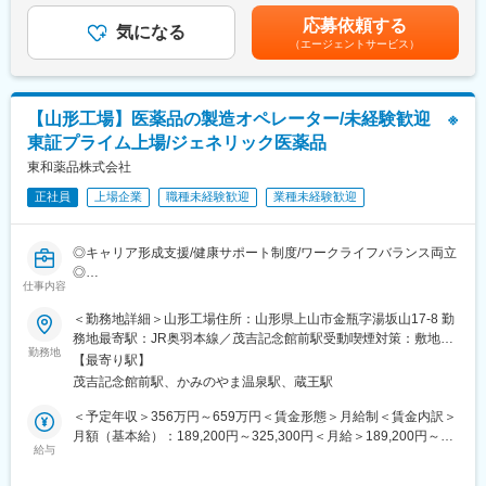
ーカーから同じ有効成分でつくられるお薬です。効き目、品質、
深夜労働、交替勤務手当あり（就業規則による）■昇給あり賃金は
応募依頼する
安全性が新薬と同等でありながら低価格で提供できます。今、日
気になる
あくまでも目安の金額であり、選考を通じて上下する可能性があ
（エージェントサービス）
本の医療費は急速に増え続けていて、医療費の増大を抑えること
ります。月給(月額)は固定手当を含めた表記です。
が急務です。ジェネリック医薬品は国からも普及が求められてい
ます。皆さんの未来を守るためにも、とても重要な役割を担って
います。
【山形工場】医薬品の製造オペレーター/未経験歓迎 ※
東証プライム上場/ジェネリック医薬品
■当社について：
▽ジェネリック医薬品事業
東和薬品株式会社
薬品のコア事業。ジェネリック医薬品の製造販売をおこなってい
正社員
上場企業
職種未経験歓迎
業種未経験歓迎
ます。品質や安全性はもちろんのこと、飲みやすく、扱いやすい
安心できるお薬を提供できるよう、さまざまな取り組みをおこな
っています。
◎キャリア形成支援/健康サポート制度/ワークライフバランス両立
▽健康関連事業
◎
東和薬品の新規事業。
仕事内容
ヘルスケアに関連するあらゆる製品・サービスの提供を目指し
■業務内容：
＜勤務地詳細＞山形工場住所：山形県上山市金瓶字湯坂山17-8 勤
て、企画立案を進めています。健康の維持・増進、未病のケア・
製造設備（機械）を操作して、医療用医薬品（顆粒剤・錠剤・カ
務地最寄駅：JR奥羽本線／茂吉記念館前駅受動喫煙対策：敷地内
予防に必要な製品やサービスを通じて健康寿命の延伸に貢献しま
プセル剤）を製造するお仕事です。
勤務地
全面禁煙変更の範囲：会社の定める事業所
す。
【最寄り駅】
▽数字で見る東和薬品
茂吉記念館前駅、かみのやま温泉駅、蔵王駅
《医薬品製造の流れ》
https://www.towayakuhin.co.jp/recruit/about/number.php
・原料の秤量、造粒作業
＜予定年収＞356万円～659万円＜賃金形態＞月給制＜賃金内訳＞
▽職種相関図
・原料及び造粒粉末の混合作業(粉末を均一に混ぜ合わせる)
月額（基本給）：189,200円～325,300円＜月給＞189,200円～
https://www.towayakuhin.co.jp/recruit/work/chart.php
・整形～コーティング工程（薬が完成）
給与
325,300円＜昇給有無＞有＜残業手当＞有＜給与補足＞■賞与あ
・錠剤検査業務（欠けた錠剤はないか、割れていないかをチェッ
り：年2回支給（前年度実績：計6カ月分）■時間外労働、休日労
変更の範囲：会社の定める業務