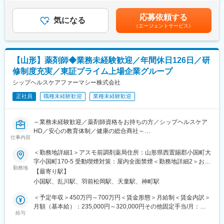
ク）
働、深夜労働、交替勤務手当あり（就業規則による）■昇給あり賃
※各製造工程において、教育制度あり
金はあくまでも目安の金額であり、選考を通じて上下する可能性
応募依頼する
※基本的にすべての工程は機械で自動的に行います。
気になる
があります。月給(月額)は固定手当を含めた表記です。
（エージェントサービス）
※生産状況により、就業時間外での勤務時間になる場合がありま
す。
※クリーンルーム内での作業となります。
【山形】薬剤師◆業務未経験歓迎／年間休日126日／研
■入社後について：
修制度充実／東証プライム上場企業グループ
先輩スタッフとペアになり、OJTで業務を覚えていただきます。
教育訓練計画を作成した上で先輩が教育を行います。
シップヘルスケアファーマシー株式会社
正社員
職種未経験歓迎
業種未経験歓迎
■ジェネリック医薬品とは：
ジェネリック医薬品は、新薬の特許期間などが過ぎた後に他のメ
ーカーから同じ有効成分でつくられるお薬です。効き目、品質、
～業務未経験歓迎／薬剤師資格をお持ちの方／シップヘルスケア
安全性が新薬と同等でありながら低価格で提供できます。今、日
HD／安心の教育体制／健康の総合商社～
本の医療費は急速に増え続けていて、医療費の増大を抑えること
仕事内容
が急務です。ジェネリック医薬品は国からも普及が求められてい
■仕事内容：
＜勤務地詳細1＞アスモ前調剤薬局住所：山形県西置賜郡小国町大
ます。皆さんの未来を守るためにも、とても重要な役割を担って
処方監査、調剤、服薬支援、薬歴管理、在宅業務、OTC販売など
字小国町170-5 受動喫煙対策：屋内全面禁煙＜勤務地詳細2＞おぐ
います。
勤務地
に調剤薬局住所：山形県西置賜郡小国町大字岩井沢425-11 受動喫
【最寄り駅】
■診療科目：
煙対策：屋内全面禁煙＜勤務地詳細3＞マルマン調剤薬局(久野本)
■当社について：
小国駅、乱川駅、羽前松岡駅、天童駅、神町駅
一般内科／消化器内科／循環器内科／呼吸器内科／神経内科／脳
住所：山形県天童市大字久野本362-4 勤務地最寄駅：JR線／乱川
◆研修制度や教育制度が豊富◆
神経外科／整形外科／精神科・心療内科／眼科／耳鼻咽喉科／皮
駅受動喫煙対策：屋内全面禁煙変更の範囲：会社の定める事業所
＜予定年収＞450万円～700万円＜賃金形態＞月給制＜賃金内訳＞
中途入社研修、職務別研修、通信教育制度、英会話WEBレッス
膚科／泌尿器科／小児科
月額（基本給）：235,000円～320,000円その他固定手当/月：
ン、キャリア通信制度、社内検定制度など様々な制度と教育があ
給与
65,000円＜月給＞300,000円～385,000円＜昇給有無＞有＜残業手
り、働きがいのある環境づくりと人財育成をしております。
■サービス形態：