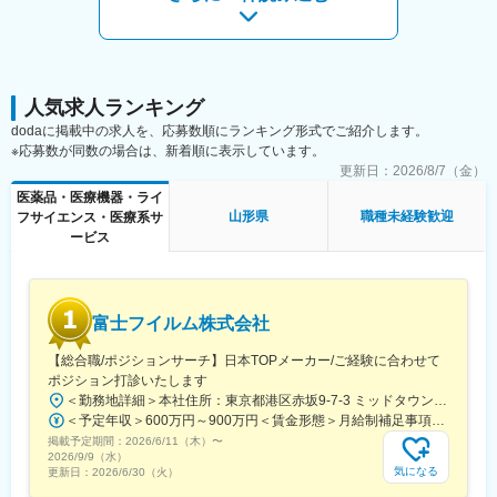
内でキャリアチェンジして活躍している社員も多数います。
宮駅、三ノ宮駅、厚岸駅、豊科駅、野田市駅、東武動物公園駅、
村上駅(千葉県)、青葉台駅、浦安駅(千葉県)、旗の台駅、戸越駅、
変更の範囲：会社の定める業務
町田駅、虎ノ門ヒルズ駅、池袋駅、早稲田駅(東京メトロ)、花小金
井駅、江田駅(神奈川県)、小平駅、根津駅、千歳烏山駅、荏原中延
駅、田丸駅、大網駅、福島駅(大阪環状線)、五稜郭駅、羽前大山
人気求人ランキング
駅、祖師ケ谷大蔵駅、黒川駅(愛知県)、富良野駅、武佐駅(北海
dodaに掲載中の求人を、応募数順にランキング形式でご紹介します。
道)、西大井駅、幡ケ谷駅、土浦駅、つくば駅、信濃吉田駅、岩村
※応募数が同数の場合は、新着順に表示しています。
田駅、新鉾田駅、港南台駅、戸塚駅、西九条駅、上新庄駅、江坂
更新日：
2026/8/7（金）
駅、尾崎駅、天神橋筋六丁目駅、東水戸駅、日立駅、南中郷駅、
医薬品・医療機器・ライ
神楽坂駅、大泉学園駅、大森海岸駅、八王子みなみ野駅、戸越公
山形県
職種未経験歓迎
フサイエンス・医療系サ
園駅、一之江駅、西浦和駅、郡山富田駅、新木駅(千葉県)、甲子園
ービス
駅、みつわ台駅、川口元郷駅、塚田駅、相模大野駅、近鉄郡山
駅、大和駅(神奈川県)、八街駅、豊中駅、和泉府中駅、東金駅、林
崎松江海岸駅、学研奈良登美ケ丘駅、東我孫子駅、たまプラーザ
駅、南流山駅、堀切菖蒲園駅、淀駅、石田駅(京都府)、東海学園前
駅、人吉温泉駅、青山駅(岩手県)、藤崎宮前駅、中野島駅、初富
富士フイルム株式会社
駅、津久野駅、小手指駅、上尾駅、桶川駅、下妻駅、赤塚駅、西
宮北口駅、清水駅(愛知県)、蒔田駅、武蔵溝ノ口駅、大阪上本町
【総合職/ポジションサーチ】日本TOPメーカー/ご経験に合わせて
駅、吹田駅(阪急線)、萩ノ茶屋駅、大阪城公園駅、代官山駅、五反
ポジション打診いたします
田駅、東三国駅、横浜駅、高根公団駅、代田橋駅、大開駅、吉野
＜勤務地詳細＞本社住所：東京都港区赤坂9-7-3 ミッドタウン・ウェスト勤務地最寄駅：東京メトロ日比谷線／都営大江戸線／六本木駅受動喫煙対策：敷地内全面禁煙変更の範囲：会社の定める事業所（リモートワーク含む）
町駅、神奈川駅、美章園駅、深堀町駅、西ケ原駅、萩山駅、新御
＜予定年収＞600万円～900万円＜賃金形態＞月給制補足事項なし＜賃金内訳＞月額（基本給）：300,000円～500,000円＜月給＞300,000円～500,000円＜昇給有無＞有＜残業手当＞有賃金はあくまでも目安の金額であり、選考を通じて上下する可能性があります。月給(月額)は固定手当を含めた表記です。
茶ノ水駅、池ノ上駅、護国寺駅、神戸駅(兵庫県)、富士宮駅、三宮
掲載予定期間：
2026/6/11（木）
〜
2026/9/9（水）
駅(神戸新交通)、東葉勝田台駅、荏原町駅、下神明駅、虎ノ門駅、
気になる
更新日：
2026/6/30（火）
早稲田駅(都電荒川線)、東大前駅、中延駅、野田駅(阪神線)、相川