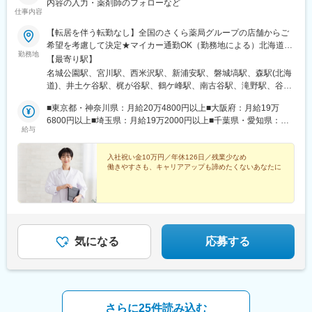
内容の入力・薬剤師のフォローなど
・入居時の引越し費用：会社負担（会社指定業者）
▽現場配属（4ヶ月目～）※マネージャーなど周囲のサポートを受
仕事内容
けながら実務習得
変更の範囲：会社の定める業務
【転居を伴う転勤なし】全国のさくら薬局グループの店舗からご
▽キャリア形成（MR経験者スペシャリスト・管理職や本社管理職
希望を考慮して決定★マイカー通勤OK（勤務地による）北海道、
へのキャリアアップ＆キャリアチェンジの可能性アリ）
勤務地
山形県、福島県、茨城県、群馬県、埼玉県、千葉県、東京都、神
【最寄り駅】
奈川県、岐阜県、静岡県、愛知県、三重県、長野県、京都府、大
■充実した研修制度
名城公園駅、宮川駅、西米沢駅、新浦安駅、磐城塙駅、森駅(北海
阪府、兵庫県、島根県、香川県、福岡県、熊本県のいずれかの店
・入社後3ヶ月は研修に専念（基礎から習得）
道)、井土ケ谷駅、梶が谷駅、鶴ケ峰駅、南古谷駅、滝野駅、谷町
舗★勤務地については、「勤務地一覧」をご確認ください【本
・全員未経験入社！同期とスタートできる環境
九丁目駅、大和田駅(大阪府)、北巽駅、吹田駅(東海道本線)、岡町
社】東京都千代田区大手町一丁目3番1号 JAビル6階※受動喫煙対
■東京都・神奈川県：月給20万4800円以上■大阪府：月給19万
・配属後もマネージャーや先輩MRが成長をサポート
駅、住之江公園駅、古市駅(大阪府)、花園町駅、堺東駅、長原駅
策：あり
6800円以上■埼玉県：月給19万2000円以上■千葉県・愛知県：月
(大阪府)、弥刀駅、南栗橋駅、北見駅、鴫野駅、中目黒駅、高輪台
給与
給19万400円以上■京都府：月給18万8800円以上■兵庫県：月給
■手厚い福利厚生
駅、西馬込駅、春日部駅、大袋駅、荻窪駅、馬込沢駅、三国駅(大
18万7200円以上■静岡県：月給18万4000円以上■三重県：月給18
・外勤手当（1日1,500円）
阪府)、今羽駅、水俣駅、公津の杜駅、新検見川駅、平沼橋駅、小
万2400円以上■茨城県・北海道：月給18万800円以上■群馬県・岐
入社祝い金10万円／年休126日／残業少なめ
・社宅制度（家賃60％会社負担）※条件あり
川町駅(埼玉県)、弘明寺駅(京急線)、藤が丘駅(神奈川県)、黒岩
働きやすさも、キャリアアップも諦めたくないあなたに
阜県・長野県：月給17万9200円以上■福岡県：月給17万7600円以
・転勤時の引越し費用負担
駅、小田急相模原駅、あざみ野駅、東林間駅、菅野駅、海神駅、
上■山形県・福島県・島根県・香川県・熊本県：月給17万4400円
・単身赴任手当／帰省補助
高根木戸駅、白井駅、滝不動駅、笹塚駅、兵庫駅、生田駅(神奈川
以上※月給額は地域により異なります
県)、新居町駅、美濃松山駅、鵜方駅、細畑駅、柳瀬川駅、南浦和
■当社の特徴
駅、袋井駅、阪東橋駅、上永谷駅、反町駅、高座渋谷駅、松橋
研修終了後は各製薬メーカーのプロジェクトに配属される『コン
駅、小林駅(兵庫県)、河堀口駅、北戸田駅、太田駅(群馬県)、一ノ
クラクトMR』。配属期間は平均2～3年程。
割駅、東海大学前駅、池上駅、西八王子駅、目黒駅、柏木町駅、
気になる
応募する
新薬案件を中心にプロジェクトが豊富にあり、成長機会が広がり
久地駅、宿河原駅、湯河原駅、善行駅、駒込駅、みらい平駅、西
ます。
鉄平尾駅、中板橋駅、御成門駅、青梅街道駅、御茶ノ水駅、東久
留米駅、東北沢駅、東浦和駅、鉄道博物館駅、越谷レイクタウン
■豊富なキャリアパス
駅、蒲生駅、中浦和駅、さいたま新都心駅、茗荷谷駅、中山観音
がんや希少疾患の医薬品担当など専門性を深めるキャリアや、マ
駅、逆瀬川駅、売布神社駅、香西駅、朝霧駅、こううん、ハーバ
さらに25件読み込む
ネジメント・人材育成など多様なキャリアパスが可能。実際に社
ーランド駅、加太駅(和歌山県)、魚住駅、荒島駅、三鷹駅、西富士