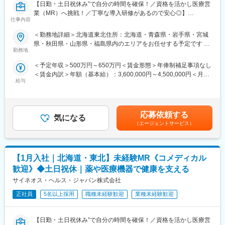
【日勤・土日祝休み”で自分の時間を確保！／資格を活かし医療営
業（MR）へ挑戦！／丁寧な導入研修があるので安心◎】
■ 丁寧な研修・支援体制
仕事内容
入社後は2カ月間の研修制度がありますので、未経験でもキャッチ
《資格と想いがあれば活躍できる！》
アップがかないます。
＜勤務地詳細＞北海道東北住所：北海道・青森県・岩手県・宮城
「誰かのためになる仕事がしたい」「社会貢献につながる仕事を
同期社員と一緒に集中的に研修を行い、その後配属先に応じた製
県・秋田県・山形県・福島県内のエリアをお任せする予定です 受
したい」という想いがあればOK！当社には、臨床経験を活かして
品研修を行います。
勤務地
動喫煙対策：屋内全面禁煙変更の範囲：会社の定める事業所
医療営業にチャレンジし活躍しているメンバーが多数在籍してい
※配属入社後に確定予定／ご希望や適性を考慮し、1つ目のプロジ
＜予定年収＞500万円～650万円＜賃金形態＞年俸制補足事項なし
ます。
ェクトは製薬・医療機器メーカーのいずれかに配属します。
＜賃金内訳＞年額（基本給）：3,600,000円～4,500,000円＜月額
これまでの経験を活かして新たなフィールドで活躍したい方を歓
配属後も知識とスキルアップのために様々な研修をご用意してい
給与
＞300,000円～375,000円（12分割）＜昇給有無＞有＜残業手当＞
迎いたします。
ます。
有＜給与補足＞同社は年俸制になります。別途以下のような手当
があります。・プロジェクト賞与：会社及び個人業績により変
《おススメポイント》
■明確な評価制度／やりがいや努力がきちんと報われる報酬制度
動・四半期一時金：10万円（四半期に1回、10万円程度支給）※た
■夜勤なし！日勤・土日祝休みで働き方改善・ワークライフバラン
自身の成果や頑張りが客観的に評価され、年収に反映されます。
応募依頼する
気になる
だし支給条件有。他、永続勤務報奨金（3年勤務5万円支給、5年
スの両立が叶う！
また、在籍年数が増えると永年勤続報奨金や四半期一時金などの
（エージェントサービス）
勤務10万円…）ございます。賃金はあくまでも目安の金額であ
■明確な評価制度あり！自身の成果や頑張りが客観的に評価され、
手当もアップします。
り、選考を通じて上下する可能性があります。月給(月額)は固定手
年収に反映されます。また、在籍年数が増えると永年勤続報奨金
当を含めた表記です。
や四半期一時金などの手当もアップします。つまり、やりがいや
■豊富なキャリアプランとサポート体制
【1月入社｜北海道・東北】未経験MR《コメディカル
努力がきちんと報われる報酬制度になっています。
志向性やその時の環境に応じて「特定の領域で専門性を高める」
「幅広い疾患をカバーできるオールラウンダーになる」「本社部
歓迎》◆土日祝休｜薬や医療機器で健康を支える
《丁寧な研修・支援体制で成長を応援！》
門（マネージャー、研修部門など）へのキャリアチェンジ」など
サイネオス・ヘルス・ジャパン株式会社
入社後は2カ月間の研修制度がありますので、未経験の方も安心し
幅広いキャリアプランがあります。
てご応募ください！同期社員と一緒に集中的に研修を行い、その
正社員
5名以上採用
職種未経験歓迎
業種未経験歓迎
また、弊社のマネージャーのほとんどは、MRからキャリアチェン
後配属先に応じた製品研修を行います。
ジしたメンバーです。担当マネージャーが定期的に面談を行い、
※配属は入社後に確定する予定です。
分からないことやキャリアに関してサポートします。
【日勤・土日祝休み”で自分の時間を確保！／資格を活かし医療営
また、配属後も一人ひとりの知識とスキルレベルを上げるために