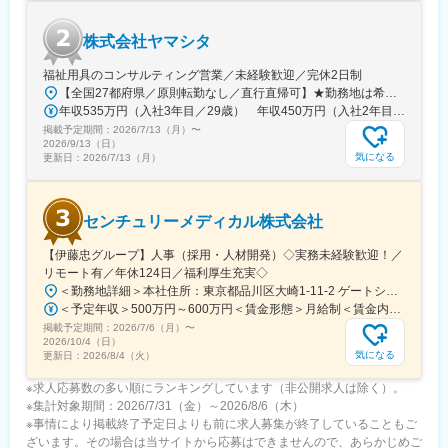
駅、豊津駅(大阪府)、中崎町駅、牛込神楽坂駅、大森駅(東京都)、
芦花公園駅、東宮原駅、鳴尾・武庫川女子大前駅、郡山駅(奈良
県)、鰭ケ崎駅、人吉駅、通町筋駅、鎌ケ谷駅、東大手駅、溝の口
株式会社ヤマシタ
駅、四天王寺前夕陽ケ丘駅、今池駅(大阪府)、黄金町駅、東神奈川
駅、杉並町駅、上中里駅、神谷町駅、新小平駅、小川町駅(東京
福祉用具のコンサルティング営業／未経験歓迎／完休2日制
都)、代々木上原駅、高速神戸駅、三宮駅(神戸市営)、勝田台駅、
【全国27都府県／原則転勤なし／直行直帰可】★勤務地は希望を考慮★拠点により車通勤OK※充足状況により、ご希望の勤務地での募集が終了している場合があります。※転居を伴う転勤の有無は、半年ごとに希望を伺い、選択いただけます。■東北■・宮城県（仙台市）■関東■・東京都（東京23区など）・神奈川県（横浜市など）・埼玉県（さいたま市など）・千葉県（千葉市など）・茨城県（水戸市）・栃木県（宇都宮市／足利市）・群馬県（前橋市）■東海■・愛知県（名古屋市／豊田市／豊橋市／小牧市）・静岡県（静岡市／浜松市／沼津市／焼津市／富士市）・岐阜県（岐阜市）・三重県（四日市市）■信越・北陸■・長野県（長野市）・山梨県（甲府市）・石川県（金沢市）・富山県（富山市）・福井県（福井市）■関西■・大阪府・兵庫県（神戸市／尼崎市／姫路市）・京都府（京都市）・奈良県（奈良市／天理市）・滋賀県（大津市／彦根市）・和歌山県（和歌山市／田辺市）■中国■・広島県（広島市）・岡山県（岡山市）■四国■・香川県（高松市）■九州■・福岡県（福岡市）
戸越銀座駅、国会議事堂前駅、新福島駅、江戸川橋駅、久寿川
年収535万円（入社3年目／29歳） 年収450万円（入社2年目／26歳）
駅、熊本城・市役所前駅
掲載予定期間：
2026/7/13（月）
〜
2026/9/13（日）
気になる
更新日：
2026/7/13（月）
センチュリーメディカル株式会社
【伊藤忠グループ】人事（採用・人材開発）◇実務未経験歓迎！／
リモート有／年休124日／福利厚生充実◇
＜勤務地詳細＞本社住所：東京都品川区大崎1-11-2 ゲートシティ大崎イーストタワー22Ｆ勤務地最寄駅：JR山手線／大崎駅受動喫煙対策：屋内全面禁煙変更の範囲：会社の定める事業所（リモートワーク含む）
＜予定年収＞500万円～600万円＜賃金形態＞月給制＜賃金内訳＞月額（基本給）：300,000円～350,000円＜月給＞300,000円～350,000円＜昇給有無＞有＜残業手当＞有＜給与補足＞上記年収は、あくまで目安であり、前職・経験を考慮し検討させて頂きます。■昇給：あり■賞与：あり※会社業績と個人業績に応じて算定されます。賃金はあくまでも目安の金額であり、選考を通じて上下する可能性があります。月給(月額)は固定手当を含めた表記です。
掲載予定期間：
2026/7/6（月）
〜
2026/10/4（日）
気になる
更新日：
2026/8/4（火）
※求人応募数の多い順にランキングしています（非公開求人は除く）。
※集計対象期間：2026/7/31（金）～2026/8/6（木）
※事情により掲載終了予定日よりも前に求人募集が終了していることもご
ざいます。その場合は当サイトから応募はできませんので、あらかじめご