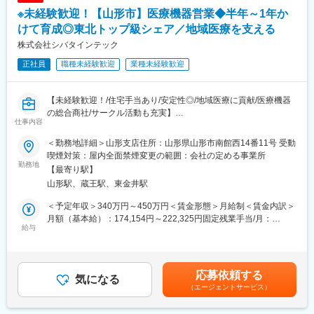
■配属詳細：
※未経験歓迎！【山形市】医療機器営業◆半年～1年か
・整形外科部門をサポートするオーソペディック事業部配属とな
ります。営業のエキスパートが所属しており、約10名の組織で
けて育成◎東北トップ級シェア／地域医療を支える
す。主な取扱商品には、外傷の治療で骨折部を固定するプレー
株式会社シバタインテック
ト、スクリュー、 髄内釘をはじめ、加齢などによる変形性関節症
正社員
職種未経験歓迎
業種未経験歓迎
や、 慢性関節リウマチの治療で機能再建に使用される人工関節な
どがあります。これらの商品が患者様へ使用される前に、先生方
との打ち合わせを重ね、 その症例に最適な商品をご提供し、治療
【未経験歓迎！/住宅手当あり/安定性◎/地域医療に貢献/医療機器
が円滑に行なえるようサポートを 行なうことが我々の使命と考え
の総合商社/サークル活動も充実】
ております。
仕事内容
■業務概要：
■同社の魅力：
＜勤務地詳細＞山形支店住所：山形県山形市南館西14番11号 受動
東北地方にて医療用品の販売を行っている同社にて、医療機関の
・医療機器・理化学機器・福祉用具の総合商社である当社は、商
喫煙対策：屋内全面禁煙変更の範囲：会社の定める事業所
医師・看護師などの方々に向けて、医療機器の提案・販売を行い
勤務地
品を売ることだけが目的ではありません。医薬品、医療機器、事
【最寄り駅】
ます。
務用品等をそれぞれ取り扱う専業商社が多い中で、同社は薬以外
山形駅、蔵王駅、東金井駅
はじめはマスク、注射針、ガーゼなどの消耗品からスタートし、
の病院における「すべて」を提案する総合力（トータルソリュー
将来的には新病院の立ち上げタイミングや大型の医療機器の導入
ション）を強みとして、どのような形でお客様のお役に立てるの
＜予定年収＞340万円～450万円＜賃金形態＞月給制＜賃金内訳＞
のタイミングでMRIなどの提案も行って頂きます。地域の医療に
かを意識し、安心・安全を強化して、付加価値をお届けすること
月額（基本給）：174,154円～222,325円固定残業手当/月：
貢献するやりがいある仕事です。
給与
を最大の目標としています。扱う商材も幅広く、お客様の課題や
60,846円～77,675円（固定残業時間32時間0分/月）超過した時間
ニーズに沿ったご提案が可能です。
外労働の残業手当は追加支給＜月給＞235,000円～300,000円（一
■配属詳細：
律手当を含む）＜昇給有無＞有＜残業手当＞有＜給与補足＞※予定
医療現場向けのメディカル事業部、臨床検査部門向けのクリニカ
変更の範囲：会社の定める業務
年収はあくまでも目安の金額であり、選考を通じて上下する可能
応募依頼する
ル部門、開業医向けの営業部門のいずれかに配属可能性がありま
気になる
性があります。※固定残業金額は給与によって異なります。■昇
（エージェントサービス）
す。
給：年1回■賞与：年2回（昨年実績：3カ月以上）賃金はあくまで
各営業所によって規模感は異なりますが、営業人員は10名～30名
も目安の金額であり、選考を通じて上下する可能性があります。