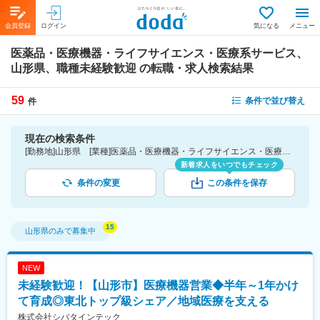
会員登録
ログイン
気になる
メニュー
医薬品・医療機器・ライフサイエンス・医療系サービス、
山形県、職種未経験歓迎
の転職・求人検索結果
59
条件で並び替え
件
現在の検索条件
[勤務地]山形県 [業種]医薬品・医療機器・ライフサイエンス・医療系サービス [こだわり条件ピックアップ]職種未経験歓迎 [詳細条件](募集・採用情報)職種未経験歓迎
新着求人をいつでもチェック
条件の変更
この条件を保存
山形県
のみで募集中
NEW
未経験歓迎！【山形市】医療機器営業◆半年～1年かけ
て育成◎東北トップ級シェア／地域医療を支える
株式会社シバタインテック