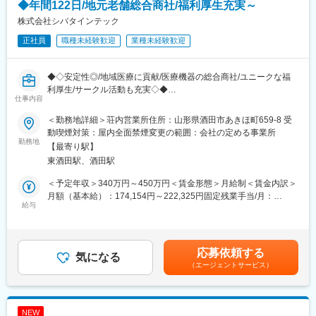
学会に担当のドクターが出るのでそれに同行する、という形で土
◆年間122日/地元老舗総合商社/福利厚生充実～
日での出勤が発生する場合があります。事前に予定された土日出
株式会社シバタインテック
勤（年に1~2回程度）となるので、緊急対応で出勤するというこ
正社員
職種未経験歓迎
業種未経験歓迎
とはほぼありません。
また、休日に出勤となった場合は振替休日を取得いただきます。
◆◇安定性◎/地域医療に貢献/医療機器の総合商社/ユニークな福
■残業について
利厚生/サークル活動も充実◇◆
年末年始や長期連休がある月は32時間程度残業が発生しますが、
仕事内容
それ以外の月は平均的な残業時間は20時間程度となります。
■業務概要：
＜勤務地詳細＞荘内営業所住所：山形県酒田市あきほ町659-8 受
・医療機関の医師・看護師などの方々に向けて、医療機器の提
■医療業界未経験でも安心の教育体制：
動喫煙対策：屋内全面禁煙変更の範囲：会社の定める事業所
案・販売を行います。はじめはマスク、注射針、ガーゼなどの消
勤務地
・入社時の導入研修に加え、3か月～最大1年程度は先輩に同行し
【最寄り駅】
耗品からスタートし、将来的には新病院の立ち上げタイミングや
OJTで営業先、納品先、商材を覚えていただきます。その間は営
東酒田駅、酒田駅
大型の医療機器の導入のタイミングでMRIなどの提案も行って頂
業目標がつかない育成期間となり、仕事を覚えることに集中でき
きます。地域の医療に貢献するやりがいある仕事です。
ます。
＜予定年収＞340万円～450万円＜賃金形態＞月給制＜賃金内訳＞
・メーカー営業の方と同行や勉強会等で製品について覚えていた
月額（基本給）：174,154円～222,325円固定残業手当/月：
■医療業界未経験でも安心の教育体制：
給与
だくことが可能です。製品詳細についてはメーカー営業の方にも
60,846円～77,675円（固定残業時間32時間0分/月）超過した時間
・入社時の導入研修に加え、3か月～最大1年程度は先輩に同行し
フォロー頂けます。
外労働の残業手当は追加支給＜月給＞235,000円～300,000円（一
OJTで営業先、納品先、商材を覚えていただきます（期間はご経
・医療福祉・科学機器の総合商社として扱う商材は多種にわたり
律手当を含む）＜昇給有無＞有＜残業手当＞有＜給与補足＞※予定
験によって変動がございます）。その間は営業目標がつかない育
ますので、商品や使い方の知識を自発的に習得する必要がありま
年収はあくまでも目安の金額であり、選考を通じて上下する可能
応募依頼する
成期間となりますので、仕事を覚えることに集中できます。
気になる
すが、上記のようなサポートがあるため安心です。
性があります。※固定残業金額は給与によって異なります。■昇
（エージェントサービス）
・メーカー営業との同行や勉強会等もございますので、製品につ
給：年1回■賞与：年2回（昨年実績：3カ月以上）賃金はあくまで
いて覚えていただくことが可能ですし、製品詳細についてはメー
変更の範囲：会社の定める業務
も目安の金額であり、選考を通じて上下する可能性があります。
カー営業の方にもフォロー頂けます。
月給(月額)は固定手当を含めた表記です。
NEW