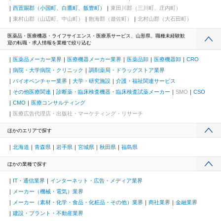
西置賜郡（小国町、白鷹町、飯豊町）
東田川郡（三川町、庄内町）
東村山郡（山辺町、中山町）
飽海郡（遊佐町）
北村山郡（大石田町）
医薬品・医療機器・ライフサイエンス・医療系サービス、山形県、職種未経験歓
迎の転職・求人情報を業種で絞り込む
医薬品メーカー業界
医療機器メーカー業界
医薬品卸
医療機器卸
CRO
病院・大学病院・クリニック
調剤薬局・ドラッグストア業界
バイオベンチャー業界
大学・研究施設
介護・福祉関連サービス
その他医療関連
診断薬・臨床検査機器・臨床検査試薬メーカー
SMO
CSO
CMO
医療コンサルティング
医療広告代理店・出版社・マーケティング・リサーチ
ほかのエリアで探す
北海道
青森県
岩手県
宮城県
秋田県
福島県
ほかの業種で探す
IT・通信業界
インターネット・広告・メディア業界
メーカー（機械・電気）業界
メーカー（素材・化学・食品・化粧品・その他）業界
商社業界
金融業界
建設・プラント・不動産業界