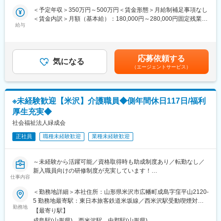
となります。
努力やプロセスもしっかり評価される制度があります。
＜予定年収＞350万円～500万円＜賃金形態＞月給制補足事項なし
IoT製品の販売スキルの市場価値は上昇の一途を辿っており、同社
＜賃金内訳＞月額（基本給）：180,000円～280,000円固定残業手
で得られるスキルも例外ではありません。完全未経験から市場価
（2）半期ごとの評価で、頑張りが収入に反映
給与
当/月：40,000円～70,000円（固定残業時間33時間0分/月）超過し
値を高める事ができる貴重な求人となります。
・評価は半年ごとに実施
た時間外労働の残業手当は追加支給＜月給＞220,000円～350,000
・個人成績をもとに、業績連動給として毎月の給与に上乗せ
円（一律手当を含む）＜昇給有無＞有＜残業手当＞有＜給与補足
【業務概要】
最初は思うように数字が出なくても、続けていく中で評価が積み
＞※給与詳細は、年齢・スキルを考慮し決定します。■昇給：年1
応募依頼する
・提案資料作成
上がる仕組みになっています。
気になる
回■賞与：年2回年収420万円／30歳 経験5年年収500万円／32歳
（エージェントサービス）
・顧客要望のヒアリング、製品提案
経験7年賃金はあくまでも目安の金額であり、選考を通じて上下す
・見積もり作成
■研修制度：
る可能性があります。月給(月額)は固定手当を含めた表記です。
・製品導入後の定期的なアフターフォロー
・入社直後～2週間 ： OJT形式で、薬の種類や成分など基礎知識
・新規訪問
を身につけます。
※未経験歓迎【米沢】介護職員◆側年間休日117日/福利
・入社2週間～1カ月 ： 先輩社員に同行し、仕事の流れを学びま
厚生充実◆
【その他補足情報】
す。「会話のコツ」や「商品のご案内方法」といった実践的なス
・長期間の研修を用意しているため職種未経験＆技術的な知識が
社会福祉法人緑成会
キルを習得します。
全く無い方でも立ち上りが可能となっております。
・入社1カ月以降 ： 慣れてきたら独り立ち。既存のお客様をメイ
正社員
職種未経験歓迎
業種未経験歓迎
・正社員登用は前提の採用です。就業態度に問題がなければ原則
ンに訪問します。
登用となり、業界トップクラスシェアを誇る優良企業の正社員と
して安定就業が可能です。（登用率98%、試験やノルマなし）
＜専門資格を取得できる＞
～未経験から活躍可能／資格取得時も助成制度あり／転勤なし／
・業界トップクラスのIoT製品や医療システムに触れる事が可能で
・入社後は、医薬品販売の専門知識を身につけるために、登録販
新入職員向けの研修制度が充実しています！
す。また、販売スキルだけでなく薬局運営コンサルティングのス
売者資格を取得していただきます。社内の合格率は90％となって
仕事内容
キルも習得可能なため市場価値向上が可能です。
おり、研修を含めて会社が全面的にサポートします。
■業務概要：
＜勤務地詳細＞本社住所：山形県米沢市広幡町成島字窪平山2120-
・資格取得後は、資格手当として給与にも反映されます。
・ショートステイ等の利用者が快適に生活できるように支援する
5 勤務地最寄駅：東日本旅客鉄道米坂線／西米沢駅受動喫煙対
【ポジションの魅力】
仕事です。
勤務地
策：屋内全面禁煙変更の範囲：会社の定める事業所
・同社の製品やシステムが、24時間止めてはならない医療現場の
【最寄り駅】
変更の範囲：会社の定める業務
安心安全や、医療従事者の負担軽減に大きく貢献しています。
成島駅(山形県)、西米沢駅、中郡駅(山形県)