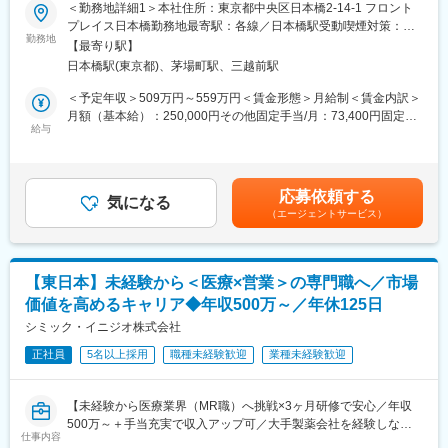
★本ポジションは、未経験から医療業界で活躍できます！
わせて行う、MR認定試験に100％を担保する対策講座がありま
＜勤務地詳細1＞本社住所：東京都中央区日本橋2-14-1 フロント
・医療を通じて社会に貢献したい
す。
プレイス日本橋勤務地最寄駅：各線／日本橋駅受動喫煙対策：敷
・仕事を通じて学びを深め自己の成長を実感したい
・現場配属後も月1回以上の面談を設けており、成果を出すための
勤務地
地内喫煙可能場所あり＜勤務地詳細2＞北海道・東北エリア住所：
【最寄り駅】
・専門職として知識、技能を身に付けたい
フォロー体制を整えております。
希望を考慮し、北海道 青森県 秋田県 岩手県 山形県 宮城県 福島県
日本橋駅(東京都)、茅場町駅、三越前駅
・内資系の安定企業で働きたい
★入社同期がいるため、一緒に頑張れる環境です！専門性の高い
のいずれかに配属致します。 受動喫煙対策：敷地内全面禁煙変更
という方にはおススメです！
営業職が目指せます。
の範囲：会社の定める事業所
＜予定年収＞509万円～559万円＜賃金形態＞月給制＜賃金内訳＞
＜2人に1人は未経験入社、75%は異業種からの転職者です＞
月額（基本給）：250,000円その他固定手当/月：73,400円固定残
■魅力ポイント：
給与
業手当/月：101,200円（固定残業時間40時間0分/月）超過した時
■職務内容：
＜安定性＞
間外労働の残業手当は追加支給＜月給＞424,600円（一律手当を
MR（医薬情報担当者）として、ドクターや医薬品卸へ訪問、医薬
・誰にとっても必要不可欠な医療業界は、景気の影響に左右され
含む）＜昇給有無＞有＜残業手当＞有＜給与補足＞※能力・前給な
品に関する情報提供を行います。
にくく、安定した売上を誇っています。
どを考慮し、規定により決定します。※年収の他に別途日当（月額
応募依頼する
・当社は、東証プライム上場以来、10期連続で増収中のクオール
気になる
3～4万円）・諸手当有昇給：年1回★頑張りに応じて年収UP★赴
（エージェントサービス）
＜MRとは＞
グループに属しており、主力事業を担っています。
任先の評価次第で大幅に年収をUPできます。（年2回業績給改
医薬品販売に際し、医師への医薬品の効果、効能、副作用を情報
定）賃金はあくまでも目安の金額であり、選考を通じて上下する
提供がミッションです。
＜社会貢献度の高さ＞
可能性があります。月給(月額)は固定手当を含めた表記です。
医薬品は「どの成分に、どのような効果があって、誰に使うと良
自身の売上・営業活動が患者さんのQOLの向上や病気から救うこ
【東日本】未経験から＜医療×営業＞の専門職へ／市場
いのか」などの情報が付加されて、初めて効果的に使うことがで
とに繋がるため、やりがいをもって営業できます。
価値を高めるキャリア◆年収500万～／年休125日
きます。医師への適切な医薬品情報の提供を通じて、患者さんの
治療、地域医療課題に貢献することができます。
シミック・イニジオ株式会社
＜頑張りは適切に評価＞
成果に応じた評価制度が整っており、頑張り次第で大幅な年収UP
正社員
5名以上採用
職種未経験歓迎
業種未経験歓迎
■安心の研修体制：
も目指せます。
・入社から3か月間：座学研修（導入教育）のみ
└医薬品や医療業界、営業方法についての知識を身につけます。
■福利厚生（転勤を伴う場合）：
【未経験から医療業界（MR職）へ挑戦×3ヶ月研修で安心／年収
・導入教育終了後は、Web講義、e-Learning、集合研修を組み合
＜社宅制度（法人契約）＞
500万～＋手当充実で収入アップ可／大手製薬会社を経験しなが
わせて行う、MR認定試験に100％を担保する対策講座がありま
・家賃：一部会社負担
仕事内容
ら成長／異業種出身者が活躍】