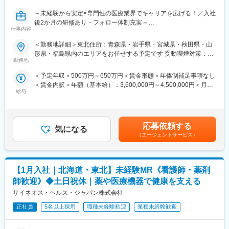
～未経験から安定×専門性の医療業界でキャリアを広げる！／入社
後2か月の研修あり・フォロー体制充実～
仕事内容
【米国No.1CSO！日本だけでなく世界市場トップ級シェアの業界
大手企業で安定就業】
＜勤務地詳細＞東北住所：青森県・岩手県・宮城県・秋田県・山
形県・福島県内のエリアをお任せする予定です 受動喫煙対策：屋
■ 仕事概要
勤務地
内全面禁煙変更の範囲：会社の定める事業所
未経験から、医療業界の専門職であるMR（医薬情報担当者）とし
＜予定年収＞500万円～650万円＜賃金形態＞年俸制補足事項なし
てキャリアをスタートできるポジションです。
＜賃金内訳＞年額（基本給）：3,600,000円～4,500,000円＜月額
当社は製薬・医療機器メーカーの営業業務を担う
給与
＞300,000円～375,000円（12分割）＜昇給有無＞有＜残業手当＞
「CSO（Contract Sales Organization）」で、多くの未経験者が
有＜給与補足＞同社は年俸制になります。別途以下のような手当
MRとして活躍し、その後メーカー正社員へ転籍した実績も豊富で
があります。・プロジェクト賞与：会社及び個人業績により変
す。
動・四半期一時金：10万円（四半期に1回、10万円程度支給）※た
2カ月の集中研修で業界の基礎から学べるため、医療業界が初めて
応募依頼する
気になる
だし支給条件有。他、永続勤務報奨金（3年勤務5万円支給、5年
の方でも安心して挑戦できます。
（エージェントサービス）
勤務10万円…）ございます。賃金はあくまでも目安の金額であ
営業職ならではの「提案スキル」だけでなく、専門知識を持って
り、選考を通じて上下する可能性があります。月給(月額)は固定手
医師などに提案するため、市場では需要が高まり、希少性も増し
当を含めた表記です。
ています。
【1月入社｜北海道・東北】未経験MR《看護師・薬剤
・MRとは
師歓迎》◆土日祝休｜薬や医療機器で健康を支える
主に医師や薬剤師等へ、担当製品の情報提供を行います。担当施
サイネオス・ヘルス・ジャパン株式会社
設の患者様に応じた情報提供や、担当製品の処方後の情報収集を
行います。
正社員
5名以上採用
職種未経験歓迎
業種未経験歓迎
※MRだけでなく、医療機器営業職としてアサインされる可能性も
ございます。