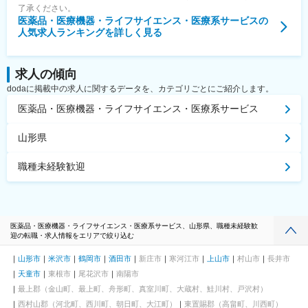
了承ください。
医薬品・医療機器・ライフサイエンス・医療系サービス
の
人気求人ランキングを詳しく見る
求人の傾向
dodaに掲載中の求人に関するデータを、カテゴリごとにご紹介します。
医薬品・医療機器・ライフサイエンス・医療系サービス
山形県
職種未経験歓迎
医薬品・医療機器・ライフサイエンス・医療系サービス、山形県、職種未経験歓
迎の転職・求人情報をエリアで絞り込む
山形市
米沢市
鶴岡市
酒田市
新庄市
寒河江市
上山市
村山市
長井市
天童市
東根市
尾花沢市
南陽市
最上郡（金山町、最上町、舟形町、真室川町、大蔵村、鮭川村、戸沢村）
西村山郡（河北町、西川町、朝日町、大江町）
東置賜郡（高畠町、川西町）