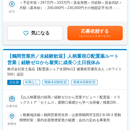
＜予定年収＞297万円～333万円＜賃金形態＞月給制＜賃金内訳＞
主任ケアマネとしての業務を担当。複数ケースを把握しながら、
月額（基本給）：200,000円～230,000円その他固定手当/月：
■研修について
地域全体の介護支援体制づくりに貢献。お客様一人ひとりに合わ
給与
48,000円＜月給＞248,000円～278,000円＜昇給有無＞有＜残業手
同社のインストラクター職は扱うサービスの領域が調剤・医科・
せた最適な支援策を提案し、質の高いサービス提供を目指しま
当＞有＜給与補足＞※年齢・経験・資格・能力などを考慮し決定し
歯科・介護と複数にまたがっているため、取扱製品の知識を満遍
す。
ます。賞与 年2回（6月・12月）昇給 年1回（4月）特別報酬：
なく身に着けるために拠点間で移動しながらの研修を行います
平均24.7万円（最高額75万円）※2025年6月支給実績▼下記別途支
（交通費・拠点先住居費・帰省費は同社負担）。
応募依頼する
■特別報酬について：
気になる
給通勤手当年末年始手当：380円/時※12/30 0時～1/3 24時賃金は
（研修の実例）※各プログラムは1~2カ月程度で行われます。場所
（エージェントサービス）
施設運営への貢献やチームワーク、売上への寄与など多角的に
あくまでも目安の金額であり、選考を通じて上下する可能性があ
や期間は変更の可能性があります。
日々の努力を評価し、賞与とは別に特別報酬を支給します。「目
ります。月給(月額)は固定手当を含めた表記です。
（1）
に見える評価」でやりがいを感じながら、仕事へのモチベーショ
場所：秋田本社
ンを高められる制度です。努力が収入アップに直結する環境で、
内容：電話対応、システムの基本操作、保険料算定の基礎知識の
【鶴岡営業所／未経験歓迎】人柄重視◎配置薬ルート
自分の可能性を広げてみませんか。
習得、サーバ、周辺機器のキッティング
営業｜経験ゼロから着実に成長◇土日祝休み
（2）
■働く環境：
株式会社富士薬品【配置薬シェア全国No1】健康経営優良法人（ホワイト
場所：東京支店
お客様はもちろん、一緒に働く仲間同士の信頼関係も大切にして
500）認定
内容：（1）に加えて、PCのセットアップ、先輩同行でのシステ
いる職場です。困った時は自然と助け合い、喜びはみんなで共
ム導入作業
正社員
転勤なし
職種未経験歓迎
業種未経験歓迎
有。人を思いやる文化が根付いており、「この仲間と働けて良か
（3）
った」と思える環境です。人間関係が良く、長く働きたくなる職
場所：札幌支店
場を目指しています。
内容：（1）（2）に加えて、保守作業の訪問同行、オプション機
【お人柄重視の採用／経験ゼロから営業デビュー！配置薬・ドラ
また、私たちは「安心して長く働ける職場づくり」を大切にして
能のセットアップ、帳票入力の設定
ッグストア「セイムス」展開◎基礎から学べる研修／残業20h以
います。福利厚生や研修制度の充実はもちろん、ライフスタイル
仕事内容
内＊直行直帰可・基本土日祝休み／面接1回】
や家庭環境の変化にも柔軟に対応。結婚や出産、介護など、ライ
変更の範囲：会社の定める業務
＜勤務地詳細＞鶴岡営業所住所：山形県鶴岡市宝田2-9-38-3 受動
フイベントを迎えても働き続けられるサポート体制が整っていま
■職務内容：
喫煙対策：屋内全面禁煙変更の範囲：会社の定める事業所
す。キャリアアップも目指せる環境です。
既にお取引のある個人宅・法人のお客様を定期的に訪問し、配置
勤務地
薬（救急箱）と健康食品の点検・補充・健康相談を行う営業で