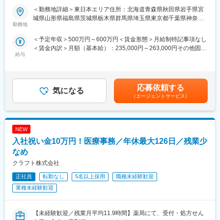
す。
・住居契約初期経費：会社負担（上限設定あり）
＜勤務地詳細＞東日本エリア住所：北海道青森県秋田県岩手県宮
・現場配属後も月1回以上の面談を設けており、成果を出すための
・入居時の引越し費用：会社負担（会社指定業者）
＜入社月について＞
城県山形県福島県茨城県栃木県群馬県埼玉県東京都千葉県神奈川
フォロー体制を整えております。
この求人は10月1日入社の求人となります
勤務地
県山梨県新潟県 長野県静岡県のいずれか予定受動喫煙対策：屋内
★入社同期がいるため、一緒に頑張れる環境です！専門性の高い
変更の範囲：会社の定める業務
※入社後は合同研修からスタート
全面禁煙変更の範囲：会社の定める事業所
営業職が目指せます。
＜予定年収＞500万円～600万円＜賃金形態＞月給制特記事項なし
入社月が決まっているため同期も多く安心してスタート可能
＜賃金内訳＞月額（基本給）：235,000円～263,000円その他固定
■魅力ポイント：
給与
手当/月：36,000円～43,000円＜月給＞271,000円～306,000円＜
＜MR（医薬情報担当者）とは＞
＜安定性＞
昇給有無＞有＜残業手当＞無＜給与補足＞■上記年収には、社宅
医師や薬剤師に対して薬の情報を伝え、「正しく使ってもらうた
・誰にとっても必要不可欠な医療業界は、景気の影響に左右され
(当社負担分)と日当が含まれます。■社用車貸与と共にガソリン代
めのサポート」をする仕事です
にくく、安定した売上を誇っています。
を全額支給 ■賞与年2回（昨年度実績4.2ヶ月）、報酬改定年1回■
具体的には、「どんな病気に効くか（効果）／安全性（副作用や
応募依頼する
・当社は、東証プライム上場以来、10期連続で増収中のクオール
気になる
全国勤務が可能な方は、50万円の一時金を支給(3ヶ月の試用期間
注意点）／品質に問題はないか」をわかりやすく伝えます
（エージェントサービス）
グループに属しており、主力事業を担っています。
後の翌月給与で支給)賃金はあくまでも目安の金額であり、選考を
また、現場で使われた際の声を聞き取り製薬会社へ届け、より良
通じて上下する可能性があります。月給(月額)は固定手当を含めた
い薬づくりにも貢献します
＜社会貢献度の高さ＞
表記です。
自分が関わった薬が患者様の治療につながり、感謝されるやりが
自身の売上・営業活動が患者さんのQOLの向上や病気から救うこ
NEW
いのある仕事です
とに繋がるため、やりがいをもって営業できます。
入社祝い金10万円！医療事務／年休最大126日／残業少
＼＼求人のポイント／／
なめ
＜頑張りは適切に評価＞
◎未経験から医療業界へ｜大手製薬会社のプロジェクトで働ける
成果に応じた評価制度が整っており、頑張り次第で大幅な年収UP
クラフト株式会社
◎3ヶ月研修＋OJTでゼロから育成｜専門性の高いキャリア形成
も目指せます。
◎年収500万円～＋社宅補助あり｜収入アップ可能
正社員
転勤なし
5名以上採用
職種未経験歓迎
◎異業種出身者（営業、接客、旅行・ホテル、介護、公務員、教
■福利厚生（転勤を伴う場合）：
業種未経験歓迎
員など）が活躍中
＜社宅制度（法人契約）＞
・家賃：一部会社負担
■入社後の流れ
【未経験歓迎／残業月平均11.9時間】薬局にて、受付・処方せん
・住居契約初期経費：会社負担（上限設定あり）
▽約3ヶ月の研修（医療知識・業務理解）