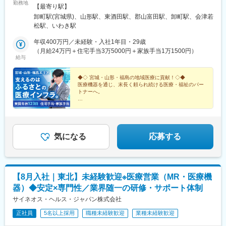
勤務地
格を取得して頂く予定です。※助成制度あり。実務者研修は勤務敷
津営業所／いわき営業所上記いずれかの拠点へ、ご希望を考慮の
【最寄り駅】
地内で実施可能。
上配属します。★マイカー通勤OK！★U・Iターン歓迎《宮城県》
卸町駅(宮城県)、山形駅、東酒田駅、郡山富田駅、卸町駅、会津若
■本社（仙台）：宮城県仙台市若林区卸町2-11-3《山形県》■山形
松駅、いわき駅
変更の範囲：会社の定める業務
支店：山形県山形市南館西14-11■荘内営業所：山形県酒田市あき
ほ町659-8《福島県》■郡山支店：福島県郡山市富田町稲川原21-
年収400万円／未経験・入社1年目・29歳
2■福島営業所：福島県福島市松山町79■会津営業所：福島県会津
（月給24万円＋住宅手当3万5000円＋家族手当1万1500円）
給与
若松市馬場本町4-23■いわき営業所：福島県いわき市内郷御厩町3-
30-1※受動喫煙対策：屋内禁煙
◆◇ 宮城・山形・福島の地域医療に貢献！◇◆
医療機器を通じ、末長く頼られ続ける医療・福祉のパー
トナーへ。
＃定着率95％超
＃最長1年の充実研修あり
＃実質年休123日・土日祝休み
＃住宅手当・家族手当など充実
地域での生活をしっかりサポート！
気になる
応募する
【8月入社｜東北】未経験歓迎※医療営業（MR・医療機
器）◆安定×専門性／業界随一の研修・サポート体制
サイネオス・ヘルス・ジャパン株式会社
正社員
5名以上採用
職種未経験歓迎
業種未経験歓迎