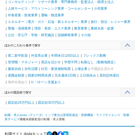
コンサルティング・リサーチ業界・専門事務所・監査法人・税理士法人
人材サービス・アウトソーシング業界・コールセンター
小売業界
外食産業・飲食業界
運輸・物流業界
エネルギー（電力・ガス・石油・新エネルギー）業界
旅行・宿泊・レジャー業界
警備・清掃業界
理容・美容・エステ業界
教育業界
農林水産・鉱業
公社・官公庁・学校・研究施設
冠婚葬祭業界
その他
ほかのこだわり条件で探す
第二新卒歓迎
外資系企業
年間休日120日以上
フレックス勤務
管理職・マネジャー
英語を活かす
学歴不問
転勤なし（勤務地限定）
服装自由
女性活躍
社宅・家賃補助制度
上場企業
中国語を活かす
退職金制度
残業20時間未満
完全週休2日制
土日祝休み
原則定時退社
海外出張あり
U・Iターン支援あり
ほかの固定給で探す
固定給25万円以上
固定給35万円以上
転職・求人doda（デューダ）トップ
東北
山形県
医薬品・医療機器・ライフサイエンス・医療
系サービス
職種未経験歓迎の転職・求人情報
転職サイト dodaをシェア