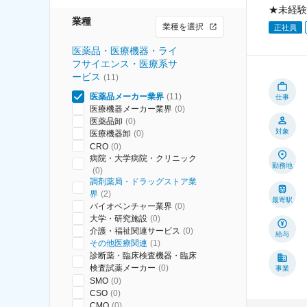
★未経験
業種
業種を選択
正社員
医薬品・医療機器・ライ
フサイエンス・医療系サ
ービス
(
11
)
医薬品メーカー業界
(
11
)
仕事
医療機器メーカー業界
(
0
)
医薬品卸
(
0
)
対象
医療機器卸
(
0
)
CRO
(
0
)
病院・大学病院・クリニック
勤務地
(
0
)
調剤薬局・ドラッグストア業
界
(
2
)
最寄駅
バイオベンチャー業界
(
0
)
大学・研究施設
(
0
)
介護・福祉関連サービス
(
0
)
給与
その他医療関連
(
1
)
診断薬・臨床検査機器・臨床
検査試薬メーカー
(
0
)
事業
SMO
(
0
)
CSO
(
0
)
CMO
(
0
)