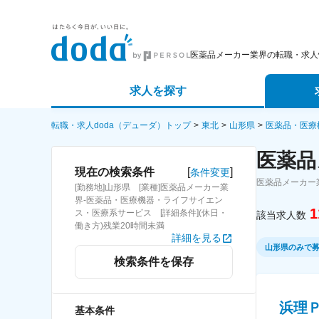
医薬品メーカー業界の転職・求人
求人を探す
詳細条件から探す
エージェ
転職・求人doda（デューダ）トップ
東北
山形県
医薬品・医療
医薬品
新着求人から探す
スカウト
[
]
現在の検索条件
条件変更
医薬品メーカー
[勤務地]山形県 [業種]医薬品メーカー業
求人特集から探す
パートナ
界-医薬品・医療機器・ライフサイエン
1
ス・医療系サービス [詳細条件](休日・
該当求人数
働き方)残業20時間未満
詳細を見る
山形県のみで
検索条件を保存
浜理
基本条件