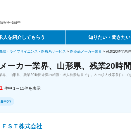
情報を掲載中
求人を紹介してもらう
知りたい・聞きたい
ントサービス
転職ノウハウ
機器・ライフサイエンス・医療系サービス
医薬品メーカー業界
残業20時間未
メーカー業界、山形県、残業20時間
サービス
データで見る転職
業界、山形県、残業20時間未満の転職・求人検索結果です。左の求人検索条件にて
ーエージェントサービス
コラム・インタビュー
1
件中
1～11
件
を表示
転職Q&A
(
7
)
募集中
ＰＦＳＴ株式会社