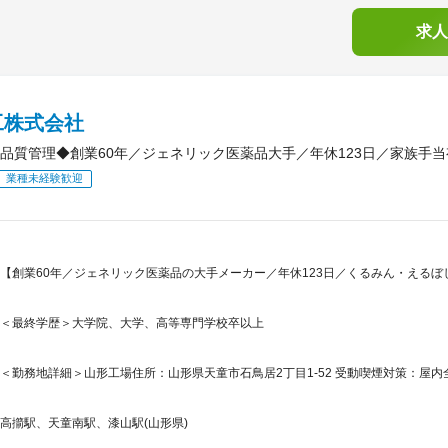
求人
工株式会社
品質管理◆創業60年／ジェネリック医薬品大手／年休123日／家族手
業種未経験歓迎
【創業60年／ジェネリック医薬品の大手メーカー／年休123日／くるみん・えるぼ
＜最終学歴＞大学院、大学、高等専門学校卒以上
＜勤務地詳細＞山形工場住所：山形県天童市石鳥居2丁目1-52 受動喫煙対策：屋内
高擶駅、天童南駅、漆山駅(山形県)