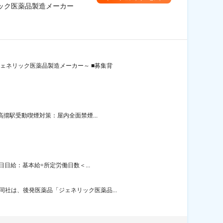
リック医薬品製造メーカー
ェネリック医薬品製造メーカー～ ■募集背
高擶駅受動喫煙対策：屋内全面禁煙...
日日給：基本給÷所定労働日数＜...
社は、後発医薬品「ジェネリック医薬品...