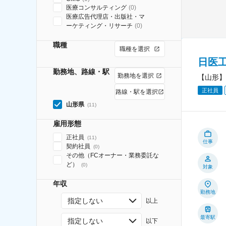
医療コンサルティング
(
0
)
医療広告代理店・出版社・マ
ーケティング・リサーチ
(
0
)
職種
職種を選択
日医
勤務地、路線・駅
勤務地を選択
【山形】
正社員
路線・駅を選択
山形県
(
11
)
雇用形態
正社員
(
11
)
仕事
契約社員
(
0
)
その他（FCオーナー・業務委託な
ど）
(
0
)
対象
年収
勤務地
指定しない
以上
最寄駅
指定しない
以下