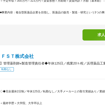
＜予定年収＞300万円～323万円＜賃金形態＞月給制＜賃金内訳＞月額（基本給）：210,0
■事業内容：複合型医薬品企業を目指し、医薬品の販売・製造・研究という3つの事業
求人
ＰＦＳＴ株式会社
】管理薬剤師※製造管理責任者◆年休125日／残業20ｈ程／浜理薬品工業
転勤なし
◇◆完全週休2日制／年休125日／転勤なし／大手メーカーとの取引実績あり／業
＜最終学歴＞大学院、大学卒以上