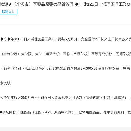
歓迎★【米沢市】医薬品原薬の品質管理 ◆年休125日／浜理薬品工業G
転勤なし
◆◇◆年休125日／浜理薬品工業G／賞与5カ月分／完全週休2日制／土日祝休み
＜最終学歴＞大学院、大学、短期大学、専修・各種学校、高等専門学校、高等学校
＜勤務地詳細＞米沢工場住所：山形県米沢市八幡原2-4300-18 受動喫煙対策：屋
米沢駅
＜予定年収＞350万円～450万円＜賃金形態＞月給制＜賃金内訳＞月額（基本給）：240,0
■事業内容： 医薬品（原薬・API、原薬中間体）、動物用医薬品、健康食品原料、食