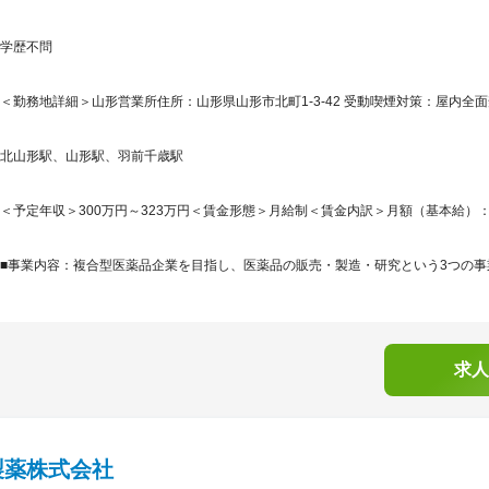
学歴不問
＜勤務地詳細＞山形営業所住所：山形県山形市北町1-3-42 受動喫煙対策：屋内
北山形駅、山形駅、羽前千歳駅
＜予定年収＞300万円～323万円＜賃金形態＞月給制＜賃金内訳＞月額（基本給）：210,0
■事業内容：複合型医薬品企業を目指し、医薬品の販売・製造・研究という3つの事業
求人
製薬株式会社