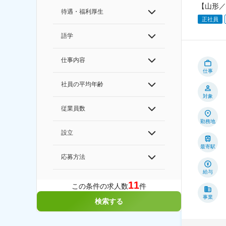
【山形／
待遇・福利厚生
正社員
語学
仕事内容
仕事
社員の平均年齢
対象
従業員数
勤務地
設立
最寄駅
応募方法
給与
11
この条件の求人数
件
事業
検索する