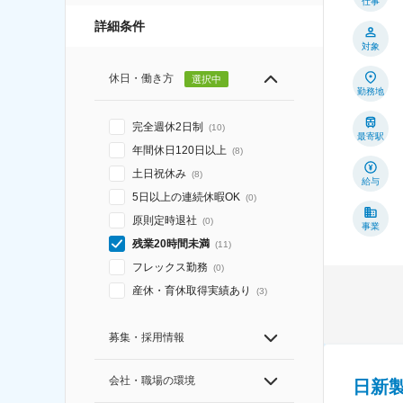
仕事
詳細条件
対象
休日・働き方
選択中
勤務地
完全週休2日制
(
10
)
最寄駅
年間休日120日以上
(
8
)
土日祝休み
(
8
)
給与
5日以上の連続休暇OK
(
0
)
原則定時退社
(
0
)
事業
残業20時間未満
(
11
)
フレックス勤務
(
0
)
産休・育休取得実績あり
(
3
)
募集・採用情報
会社・職場の環境
日新