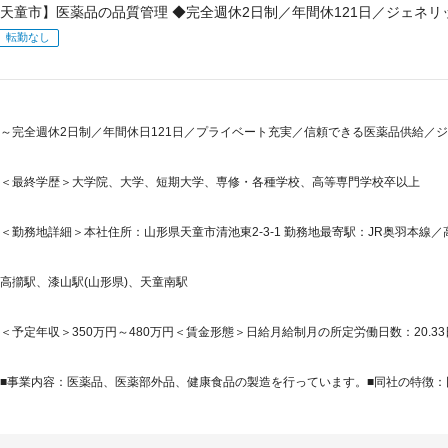
天童市】医薬品の品質管理 ◆完全週休2日制／年間休121日／ジェネ
転勤なし
～完全週休2日制／年間休日121日／プライベート充実／信頼できる医薬品供給／ジ
＜最終学歴＞大学院、大学、短期大学、専修・各種学校、高等専門学校卒以上
＜勤務地詳細＞本社住所：山形県天童市清池東2-3-1 勤務地最寄駅：JR奥羽本線／
高擶駅、漆山駅(山形県)、天童南駅
＜予定年収＞350万円～480万円＜賃金形態＞日給月給制月の所定労働日数：20.33
■事業内容：医薬品、医薬部外品、健康食品の製造を行っています。■同社の特徴：同