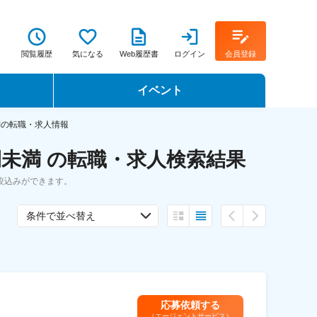
閲覧履歴
気になる
Web履歴書
ログイン
会員登録
イベント
転職イベント・転職セミナー
満の転職・求人情報
未満 の転職・求人検索結果
転職フェア
絞込みができます。
転職セミナー動画
条件で並べ替え
応募依頼する
（エージェントサービス）