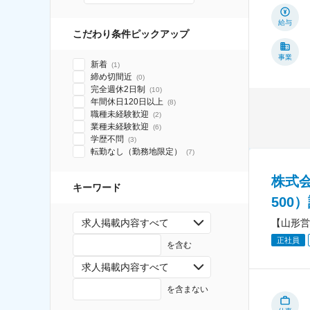
給与
こだわり条件ピックアップ
事業
新着
(
1
)
締め切間近
(
0
)
完全週休2日制
(
10
)
年間休日120日以上
(
8
)
職種未経験歓迎
(
2
)
業種未経験歓迎
(
6
)
学歴不問
(
3
)
転勤なし（勤務地限定）
(
7
)
株式
キーワード
500
【山形営
求人掲載内容すべて
正社員
を含む
求人掲載内容すべて
を含まない