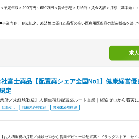
＜予定年収＞400万円～650万円＜賃金形態＞月給制＜賃金内訳＞月額（基本給）：240,0
■事業内容： 創立以来、経済性に優れた品質の高い医療用医薬品の製造販売を続けて
求人
会社富士薬品【配置薬シェア全国No1】健康経営優
）認定
業所／未経験歓迎】人柄重視◎配置薬ルート営業｜経験ゼロから着実に
転勤なし
職種未経験歓迎
業種未経験歓迎
【お人柄重視の採用／経験ゼロから営業デビュー◎配置薬・ドラッグストア「セイム