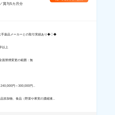
／賞与5カ月分
／大手薬品メーカーとの取引実績あり◆◇◆
卒以上
内全面禁煙変更の範囲：無
00円～300,000円...
品添加物、食品（野菜や果実の濃縮液...