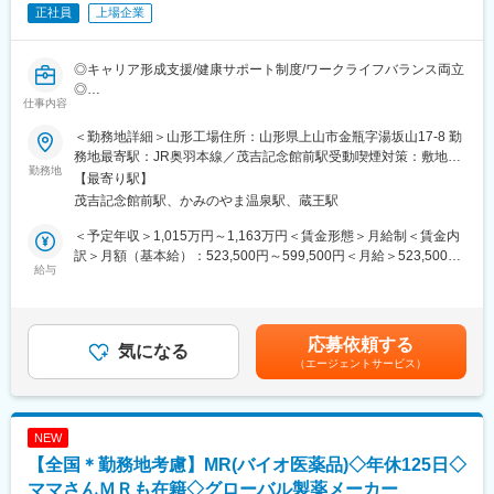
従事すべき業務の変更の範囲：会社の定める業務
正社員
上場企業
■ジェネリック医薬品とは：
ジェネリック医薬品は、新薬の特許期間などが過ぎた後に他のメ
◎キャリア形成支援/健康サポート制度/ワークライフバランス両立
ーカーから同じ有効成分でつくられるお薬です。効き目、品質、
◎
安全性が新薬と同等でありながら低価格で提供できます。今、日
仕事内容
本の医療費は急速に増え続けていて、医療費の増大を抑えること
■業務内容：
＜勤務地詳細＞山形工場住所：山形県上山市金瓶字湯坂山17-8 勤
が急務です。ジェネリック医薬品は国からも普及が求められてい
下記の部署内代表的業務を遂行する上でのマネジメント業務をし
務地最寄駅：JR奥羽本線／茂吉記念館前駅受動喫煙対策：敷地内
ます。皆さんの未来を守るためにも、とても重要な役割を担って
ていただきます。
勤務地
全面禁煙変更の範囲：会社の定める事業所
います。
【最寄り駅】
茂吉記念館前駅、かみのやま温泉駅、蔵王駅
■業務詳細：
■当社について：
・医薬品の生産設備、ユーティリティー設備の維持管理
＜予定年収＞1,015万円～1,163万円＜賃金形態＞月給制＜賃金内
▽ジェネリック医薬品事業
・新規設備の導入、設備移設及び改造
訳＞月額（基本給）：523,500円～599,500円＜月給＞523,500円
薬品のコア事業。ジェネリック医薬品の製造販売をおこなってい
・設備巡回、定期点検、自社修理の対応・突発故障の対応
給与
～599,500円＜昇給有無＞有＜残業手当＞有＜給与補足＞■賞与あ
ます。品質や安全性はもちろんのこと、飲みやすく、扱いやすい
・消防設備、受変電設備などの法定点検対応
り：年2回支給（前年度実績：計6カ月分）■時間外労働、休日労
安心できるお薬を提供できるよう、さまざまな取り組みをおこな
・省エネ法に関する各種書類提出対応、電気・ガス使用料削減に
働、深夜労働、交替勤務手当あり（就業規則による）■昇給あり賃
っています。
関する省エネ対悪の立案・計画・実行
金はあくまでも目安の金額であり、選考を通じて上下する可能性
▽健康関連事業
応募依頼する
気になる
があります。月給(月額)は固定手当を含めた表記です。
東和薬品の新規事業。
（エージェントサービス）
■組織構成：
ヘルスケアに関連するあらゆる製品・サービスの提供を目指し
50代以上3名、40代～20代 10名程度
て、企画立案を進めています。健康の維持・増進、未病のケア・
予防に必要な製品やサービスを通じて健康寿命の延伸に貢献しま
■ジェネリック医薬品とは：
す。
NEW
ジェネリック医薬品は、新薬の特許期間などが過ぎた後に他のメ
▽数字で見る東和薬品
【全国＊勤務地考慮】MR(バイオ医薬品)◇年休125日◇
ーカーから同じ有効成分でつくられるお薬です。効き目、品質、
https://www.towayakuhin.co.jp/recruit/about/number.php
安全性が新薬と同等でありながら低価格で提供できます。今、日
ママさんＭＲも在籍◇グローバル製薬メーカー