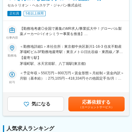
▽職種相関図
本の医療費は急速に増え続けていて、医療費の増大を抑えること
セルトリオン・ヘルスケア・ジャパン株式会社
https://www.towayakuhin.co.jp/recruit/work/chart.php
が急務です。ジェネリック医薬品は国からも普及が求められてい
正社員
5名以上採用
ます。皆さんの未来を守るためにも、とても重要な役割を担って
変更の範囲：会社の定める業務
います。
【勤務地考慮◎全国で募集のMR求人/事業拡大中！グローバル製
■当社について：
薬メーカー/バイオシミラー事業を推進】
▽ジェネリック医薬品事業
仕事内容
薬品のコア事業。ジェネリック医薬品の製造販売をおこなってい
バイオ医薬品を開発・製造する総合ヘルスケアグループの日本法
ます。品質や安全性はもちろんのこと、飲みやすく、扱いやすい
＜勤務地詳細1＞本社住所：東京都中央区新川1-16-3 住友不動産
人である当社にて、MRを募集いたします。
安心できるお薬を提供できるよう、さまざまな取り組みをおこな
茅場町ビル3F勤務地最寄駅：東京メトロ日比谷線・東西線／茅場
勤務地
っています。
町駅受動喫煙対策：敷地内喫煙可能場所あり＜勤務地詳細2＞全国
【最寄り駅】
■業務内容：
▽健康関連事業
住所：全国 受動喫煙対策：敷地内全面禁煙変更の範囲：会社の定
茅場町駅、水天宮前駅、八丁堀駅(東京都)
・MR職務の担当エリアにおいて当社製品の新規口座開設ならびに
東和薬品の新規事業。
める事業所
シェアの拡大を目指す
ヘルスケアに関連するあらゆる製品・サービスの提供を目指し
＜予定年収＞550万円～800万円＜賃金形態＞月給制＜賃金内訳＞
・販売目標を達成させるために卸との協業を推進する
て、企画立案を進めています。健康の維持・増進、未病のケア・
月額（基本給）：275,105円～418,334円その他固定手当/月：
・担当エリア内のKOLを育成し、その地区における波及効果を目
給与
予防に必要な製品やサービスを通じて健康寿命の延伸に貢献しま
40,000円固定残業手当/月：143,229円～208,333円（固定残業時
指す
す。
間40時間0分/月）超過した時間外労働の残業手当は追加支給＜月
・販売目標を達成させるために的確なイベントの企画と運営を実
▽数字で見る東和薬品
給＞458,334円～666,667円（一律手当を含む）＜昇給有無＞有＜
践する
https://www.towayakuhin.co.jp/recruit/about/number.php
残業手当＞有＜給与補足＞※年収は経験に応じて決定します。年収
応募依頼する
気になる
▽職種相関図
には営業手当を含みます。※固定残業代は、時間外労働の有無に関
（エージェントサービス）
■採用背景：
https://www.towayakuhin.co.jp/recruit/work/chart.php
わらず40時間分が付きます。※別途営業日当支給（2,000円/日）賃
今後の更なる事業拡大に向けての採用になります。
金はあくまでも目安の金額であり、選考を通じて上下する可能性
変更の範囲：会社の定める業務
があります。月給(月額)は固定手当を含めた表記です。
■当社の特徴：
人気求人ランキング
韓国セルトリオングループは、韓国株式市場KOSPIに上市してい