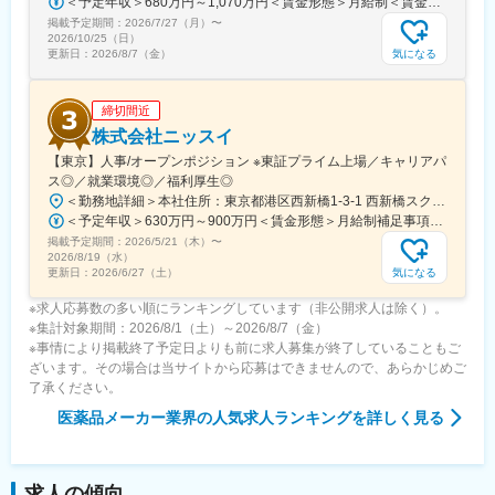
＜予定年収＞680万円～1,070万円＜賃金形態＞月給制＜賃金内訳＞月額（基本給）：335,000円～530,000円＜月給＞335,000円～530,000円＜昇給有無＞有＜残業手当＞有＜給与補足＞※年収概算には想定残業時間20時間分を含む・2025年度 全社平均残業時間：20時間・残業代全額支給（管理監督職については対象外)・賞与6か月分（2025年度実績）賃金はあくまでも目安の金額であり、選考を通じて上下する可能性があります。月給(月額)は固定手当を含めた表記です。
変更の範囲：会社の定める業務
掲載予定期間：
2026/7/27（月）
〜
2026/10/25（日）
気になる
更新日：
2026/8/7（金）
締切間近
株式会社ニッスイ
【東京】人事/オープンポジション ※東証プライム上場／キャリアパ
ス◎／就業環境◎／福利厚生◎
＜勤務地詳細＞本社住所：東京都港区西新橋1-3-1 西新橋スクエア勤務地最寄駅：東京メトロ線／内幸町駅受動喫煙対策：屋内全面禁煙変更の範囲：会社の定める事業所（リモートワーク含む）
＜予定年収＞630万円～900万円＜賃金形態＞月給制補足事項なし＜賃金内訳＞月額（基本給）：330,000円～448,000円＜月給＞330,000円～448,000円＜昇給有無＞有＜残業手当＞有＜給与補足＞※給与詳細は、経験・経歴を考慮のうえ、決定します。■賞与：年2回（6月・12月）※2026年 度見込（ 6.0ヶ月）※時間外、法定外休日勤務をした場合は30%の割増手当支給法定休日勤務の場合は、35%の割増手当支給賃金はあくまでも目安の金額であり、選考を通じて上下する可能性があります。月給(月額)は固定手当を含めた表記です。
掲載予定期間：
2026/5/21（木）
〜
2026/8/19（水）
気になる
更新日：
2026/6/27（土）
※求人応募数の多い順にランキングしています（非公開求人は除く）。
※集計対象期間：2026/8/1（土）～2026/8/7（金）
※事情により掲載終了予定日よりも前に求人募集が終了していることもご
ざいます。その場合は当サイトから応募はできませんので、あらかじめご
了承ください。
医薬品メーカー業界
の人気求人ランキングを詳しく見る
求人の傾向