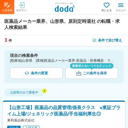
会員登録
ログイン
気になる
メニュー
医薬品メーカー業界、山形県、原則定時退社
の転職・求
人検索結果
3
条件で並び替え
件
現在の検索条件
[勤務地]山形県 [業種]医薬品メーカー業界-医薬品・医療機器・ライフサイエンス・医療系サービス [詳細条件](休日・働き方)原則定時退社
新着求人をいつでもチェック
条件の変更
この条件を保存
山形県
のみで募集中
【山形工場】医薬品の品質管理/係長クラス ※東証プラ
イム上場/ジェネリック医薬品/手当福利厚生◎
東和薬品株式会社