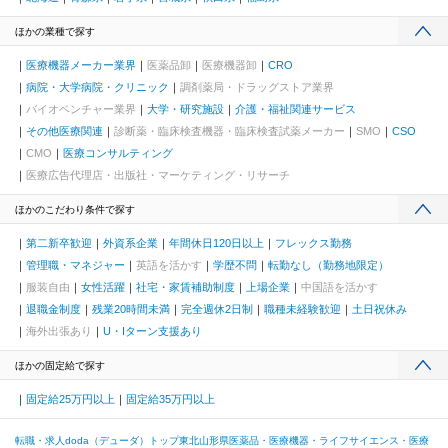
ほかの業種で探す
医療機器メーカー業界
医薬品卸
医療機器卸
CRO
病院・大学病院・クリニック
調剤薬局・ドラッグストア業界
バイオベンチャー業界
大学・研究施設
介護・福祉関連サービス
その他医療関連
診断薬・臨床検査機器・臨床検査試薬メーカー
SMO
CSO
CMO
医療コンサルティング
医療広告代理店・出版社・マーケティング・リサーチ
ほかのこだわり条件で探す
第二新卒歓迎
外資系企業
年間休日120日以上
フレックス勤務
管理職・マネジャー
英語を活かす
学歴不問
転勤なし（勤務地限定）
服装自由
女性活躍
社宅・家賃補助制度
上場企業
中国語を活かす
退職金制度
残業20時間未満
完全週休2日制
職種未経験歓迎
土日祝休み
海外出張あり
U・Iターン支援あり
ほかの固定給で探す
固定給25万円以上
固定給35万円以上
転職・求人doda（デューダ）トップ
東北
山形県
医薬品・医療機器・ライフサイエンス・医療