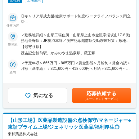
正社員
上場企業
◎キャリア形成支援/健康サポート制度/ワークライフバランス両立
◎
仕事内容
■業務内容：
＜勤務地詳細＞山形工場住所：山形県上山市金瓶字湯坂山17-8 勤
医薬品製造工場における品質管理業務とマネジメントをお任せい
務地最寄駅：JR奥羽本線／茂吉記念館前駅受動喫煙対策：敷地内
たします。
勤務地
全面禁煙変更の範囲：会社の定める事業所
【最寄り駅】
茂吉記念館前駅、かみのやま温泉駅、蔵王駅
■業務詳細：
・無菌製剤試験の管理
＜予定年収＞665万円～865万円＜賃金形態＞月給制＜賃金内訳＞
・安定性モニタリングの管理
月額（基本給）：321,600円～418,600円＜月給＞321,600円～
・環境モニタリング試験の管理
給与
418,600円＜昇給有無＞有＜残業手当＞無＜給与補足＞■賞与あ
・試験担当者の教育訓練
り：年2回支給（前年度実績：計6カ月分）■時間外労働、休日労
・試験計画の確認や結果照査など
働、深夜労働、交替勤務手当あり（就業規則による）■昇給あり賃
・新製品の試験技術移管を受ける際の計画や教育などの調整
金はあくまでも目安の金額であり、選考を通じて上下する可能性
応募依頼する
・工場間移管における試験技術移管の受けおよび出す際の情報の
気になる
があります。月給(月額)は固定手当を含めた表記です。
（エージェントサービス）
授受や教育
・洗浄バリデーションの計画、実施、評価結果の確認
・部下の業績評価
・課長のマネジメント補佐
【山形工場】医薬品製造設備の点検保守/マネージャー※
＜使用する機器＞ 分光光度計、PHメーター、HPLC、GC等
東証プライム上場/ジェネリック医薬品/福利厚生◎
就業場所の変更の範囲：会社の定める事業所
東和薬品株式会社