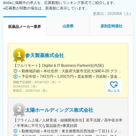
dodaに掲載中の求人を、応募数順にランキング形式でご紹介します。
るバイオ医薬品を開発・製造する企業の中で、常に時価総額が
※応募数が同数の場合は、新着順に表示しています。
Top5のバイオ医薬品の開発及び製造技術に注力しているグループ
です。
更新日：
2026/8/8（土）
当社は、セルトリオングループで開発及び製造しているバイオシ
ミラー＊を含めたバイオ医薬品を日本で販売するため、セルトリ
山形県
原則定時退社
医薬品メーカー業界
オングループの日本法人として2014年に設立され、現在、4製品
を販売しており、今後もパイプラインを拡大していきます。
今後の更なる事業拡大に向け、ご自身の経験やノウハウを発揮頂
きながら、会社・個人共に成長して行くメンバーを今回募集致し
参天製薬株式会社
ます。
【フルリモート】Digital & IT Business Partner(社内SE)
＊バイオシミラー：先行バイオ医薬品と同等/同質の品質、安全性
＜勤務地詳細＞本社住所：大阪府大阪市北区大深町4-20 グランフロント大阪タワーA25F勤務地最寄駅：JR各線／大阪駅受動喫煙対策：屋内全面禁煙変更の範囲：会社の定める事業所（リモートワーク含む）
および有効性を有し、異なる製造販売業者により開発される医薬
＜予定年収＞740万円～1,050万円＜賃金形態＞月給制＜賃金内訳＞月額（基本給）：540,000円～770,000円＜月給＞540,000円～770,000円＜昇給有無＞有＜残業手当＞有＜給与補足＞※経験・能力等を考慮の上、当社規定により決定します。■賞与：年1回支給■基本給改定：年1回（4月）賃金はあくまでも目安の金額であり、選考を通じて上下する可能性があります。月給(月額)は固定手当を含めた表記です。
品。
掲載予定期間：
2026/7/23（木）
〜
2026/10/21（水）
■事業の特徴：
気になる
更新日：
2026/7/23（木）
高齢化社会が進行するなか、医療費の削減は喫緊の課題であり、
国策としてバイオシミラー普及促進の方針を打ち出しています。
セルトリオンは、抗体医薬品のバイオシミラーを世界規模で研究
太陽ホールディングス株式会社
開発から臨床試験、規制関連業務、製造、流通まで、バイオ医薬
品事業の全プロセスに対応するワンストップソリューションを提
【プライム上場／人材育成・組織開発担当】若手活躍／高年収水準
供することで、世界中の患者様にバイオ医薬品の新しい治療の選
／半導体に不可欠な製品販売×事業好調
択肢をお届けしています。
＜勤務地詳細＞本社住所：東京都豊島区西池袋一丁目11-1 メトロポリタンプラザビル16F勤務地最寄駅：各線／池袋駅受動喫煙対策：屋内全面禁煙変更の範囲：会社の定める事業所（リモートワーク含む）