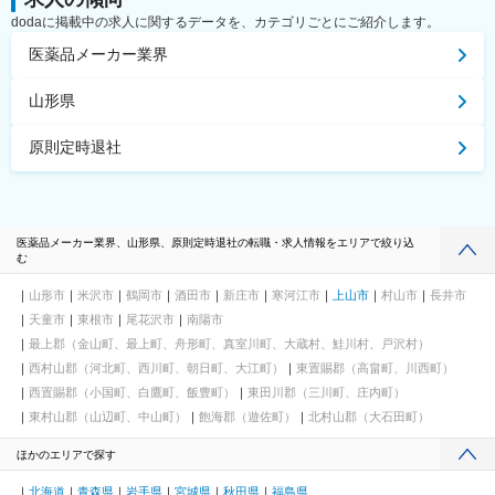
dodaに掲載中の求人に関するデータを、カテゴリごとにご紹介します。
医薬品メーカー業界
山形県
原則定時退社
医薬品メーカー業界、山形県、原則定時退社の転職・求人情報をエリアで絞り込
む
山形市
米沢市
鶴岡市
酒田市
新庄市
寒河江市
上山市
村山市
長井市
天童市
東根市
尾花沢市
南陽市
最上郡（金山町、最上町、舟形町、真室川町、大蔵村、鮭川村、戸沢村）
西村山郡（河北町、西川町、朝日町、大江町）
東置賜郡（高畠町、川西町）
西置賜郡（小国町、白鷹町、飯豊町）
東田川郡（三川町、庄内町）
東村山郡（山辺町、中山町）
飽海郡（遊佐町）
北村山郡（大石田町）
ほかのエリアで探す
北海道
青森県
岩手県
宮城県
秋田県
福島県