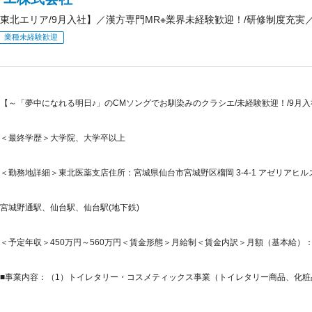
東北エリア/9月入社】／漢方専門MR※業界未経験歓迎！/研修制度充実
業種未経験歓迎
【～「夢中になれる明日♪」のCMソングでお馴染みのクラシエ/未経験歓迎！/9月入
＜最終学歴＞大学院、大学卒以上
＜勤務地詳細＞東北医薬支店住所：宮城県仙台市宮城野区榴岡 3-4-1 アゼリアヒルズ
宮城野通駅、仙台駅、仙台駅(地下鉄)
＜予定年収＞450万円～560万円＜賃金形態＞月給制＜賃金内訳＞月額（基本給）：260,0
■事業内容：（1）トイレタリー・コスメティックス事業（トイレタリー商品、化粧品