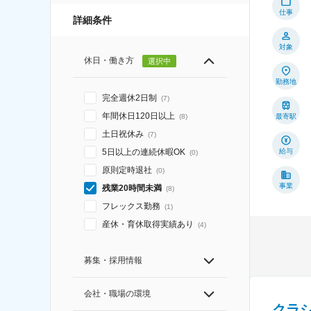
仕事
詳細条件
対象
休日・働き方
選択中
勤務地
完全週休2日制
(
7
)
年間休日120日以上
最寄駅
(
8
)
土日祝休み
(
7
)
給与
5日以上の連続休暇OK
(
0
)
原則定時退社
(
0
)
事業
残業20時間未満
(
8
)
フレックス勤務
(
1
)
産休・育休取得実績あり
(
4
)
募集・採用情報
会社・職場の環境
クラ