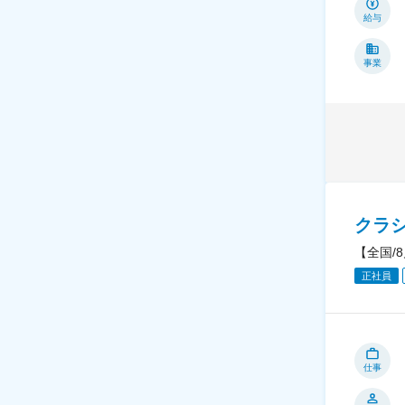
給与
事業
クラ
【全国/
正社員
仕事