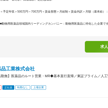
＜予定年収＞500万円～700万円＜賃金形態＞月給制＜賃金内訳＞月額（基本給）：280,0
■動物用医薬品領域国内リーディングカンパニー：動物用医薬品に特化した企業です。
求人
薬品工業株式会社
転勤無】医薬品のルート営業・MR◆基本直行直帰／東証プライム／人
転勤なし
上場企業
正社員