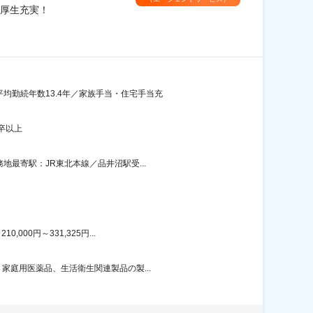
厚生充実！
均勤続年数13.4年／家族手当・住宅手当充
卒以上
地最寄駅：JR東北本線／品井沼駅受...
00円～331,325円...
家庭用医薬品、生活衛生関連製品の製...