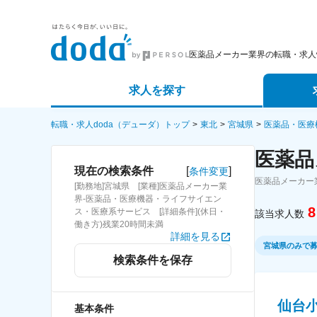
医薬品メーカー業界の転職・求人
求人を探す
詳細条件から探す
エージェ
転職・求人doda（デューダ）トップ
東北
宮城県
医薬品・医療
医薬品
新着求人から探す
スカウト
[
]
現在の検索条件
条件変更
医薬品メーカー
[勤務地]宮城県 [業種]医薬品メーカー業
求人特集から探す
パートナ
界-医薬品・医療機器・ライフサイエン
8
ス・医療系サービス [詳細条件](休日・
該当求人数
働き方)残業20時間未満
詳細を見る
宮城県のみで
検索条件を保存
仙台
基本条件