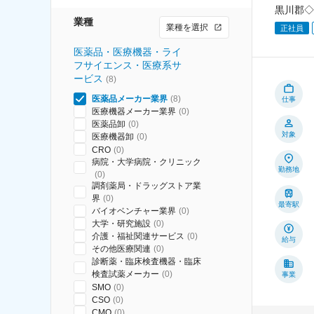
黒川郡◇
業種
業種を選択
正社員
医薬品・医療機器・ライ
フサイエンス・医療系サ
ービス
(
8
)
医薬品メーカー業界
(
8
)
仕事
医療機器メーカー業界
(
0
)
医薬品卸
(
0
)
対象
医療機器卸
(
0
)
CRO
(
0
)
病院・大学病院・クリニック
勤務地
(
0
)
調剤薬局・ドラッグストア業
界
(
0
)
最寄駅
バイオベンチャー業界
(
0
)
大学・研究施設
(
0
)
介護・福祉関連サービス
(
0
)
給与
その他医療関連
(
0
)
診断薬・臨床検査機器・臨床
検査試薬メーカー
(
0
)
事業
SMO
(
0
)
CSO
(
0
)
CMO
(
0
)