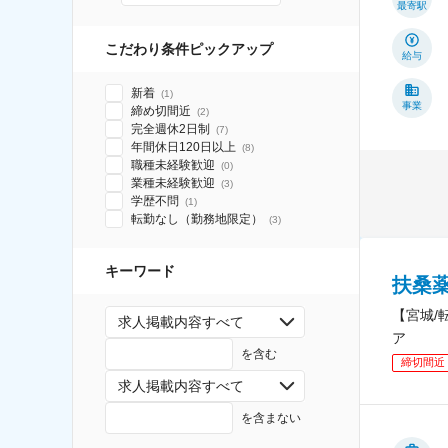
最寄駅
こだわり条件ピックアップ
給与
新着
(
1
)
事業
締め切間近
(
2
)
完全週休2日制
(
7
)
年間休日120日以上
(
8
)
職種未経験歓迎
(
0
)
業種未経験歓迎
(
3
)
学歴不問
(
1
)
転勤なし（勤務地限定）
(
3
)
キーワード
扶桑
【宮城/
求人掲載内容すべて
ア
を含む
締切間近
求人掲載内容すべて
を含まない