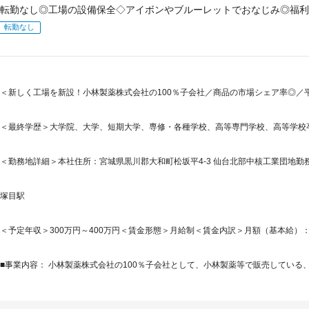
転勤なし◎工場の設備保全◇アイボンやブルーレットでおなじみ◎福利
転勤なし
＜新しく工場を新設！小林製薬株式会社の100％子会社／商品の市場シェア率◎／平
＜最終学歴＞大学院、大学、短期大学、専修・各種学校、高等専門学校、高等学校
＜勤務地詳細＞本社住所：宮城県黒川郡大和町松坂平4-3 仙台北部中核工業団地勤務
塚目駅
＜予定年収＞300万円～400万円＜賃金形態＞月給制＜賃金内訳＞月額（基本給）：210,0
■事業内容： 小林製薬株式会社の100％子会社として、小林製薬等で販売している、