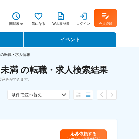
閲覧履歴
気になる
Web履歴書
ログイン
会員登録
イベント
転職イベント・転職セミナー
満の転職・求人情報
未満 の転職・求人検索結果
転職フェア
絞込みができます。
転職セミナー動画
条件で並べ替え
応募依頼する
（エージェントサービス）