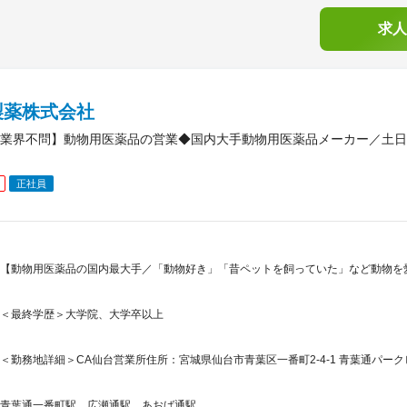
求人
製薬株式会社
業界不問】動物用医薬品の営業◆国内大手動物用医薬品メーカー／土日
正社員
【動物用医薬品の国内最大手／「動物好き」「昔ペットを飼っていた」など動物を
＜最終学歴＞大学院、大学卒以上
＜勤務地詳細＞CA仙台営業所住所：宮城県仙台市青葉区一番町2-4-1 青葉通パークビ
青葉通一番町駅、広瀬通駅、あおば通駅