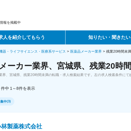
情報を掲載中
求人を紹介してもらう
知りたい・聞きたい
ントサービス
転職ノウハウ
機器・ライフサイエンス・医療系サービス
医薬品メーカー業界
残業20時間未
メーカー業界、宮城県、残業20時間
サービス
データで見る転職
業界、宮城県、残業20時間未満の転職・求人検索結果です。左の求人検索条件にて
ーエージェントサービス
コラム・インタビュー
件中
1～8
件
を表示
転職Q&A
(
3
)
募集中
小林製薬株式会社