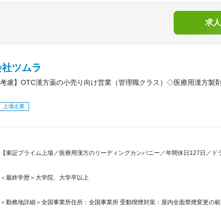
求人
会社ツムラ
考慮】OTC漢方薬の小売り向け営業（管理職クラス）◇医療用漢方製
上場企業
【東証プライム上場／医療用漢方のリーディングカンパニー／年間休日127日／ド
＜最終学歴＞大学院、大学卒以上
＜勤務地詳細＞全国事業所住所：全国事業所 受動喫煙対策：屋内全面禁煙変更の