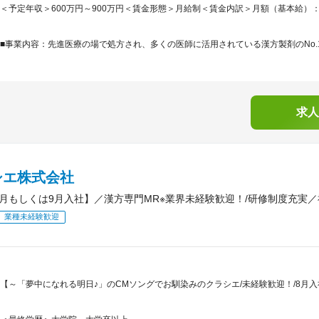
＜予定年収＞600万円～900万円＜賃金形態＞月給制＜賃金内訳＞月額（基本給）：250,0
■事業内容：先進医療の場で処方され、多くの医師に活用されている漢方製剤のNo.1メ
求人
シエ株式会社
8月もしくは9月入社】／漢方専門MR※業界未経験歓迎！/研修制度充実
業種未経験歓迎
【～「夢中になれる明日♪」のCMソングでお馴染みのクラシエ/未経験歓迎！/8月入社