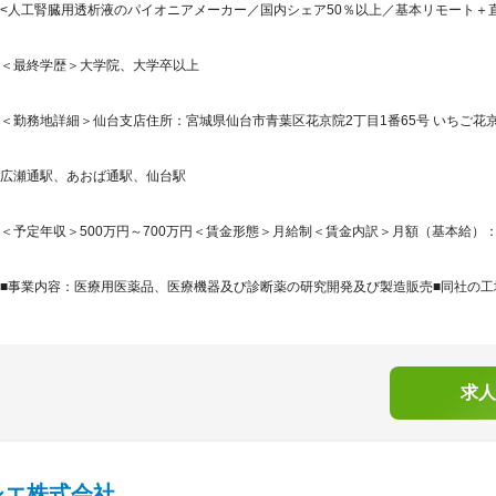
<人工腎臓用透析液のパイオニアメーカー／国内シェア50％以上／基本リモート＋
＜最終学歴＞大学院、大学卒以上
＜勤務地詳細＞仙台支店住所：宮城県仙台市青葉区花京院2丁目1番65号 いちご花京院ビ
広瀬通駅、あおば通駅、仙台駅
＜予定年収＞500万円～700万円＜賃金形態＞月給制＜賃金内訳＞月額（基本給）：270,0
■事業内容：医療用医薬品、医療機器及び診断薬の研究開発及び製造販売■同社の工場
求人
シエ株式会社