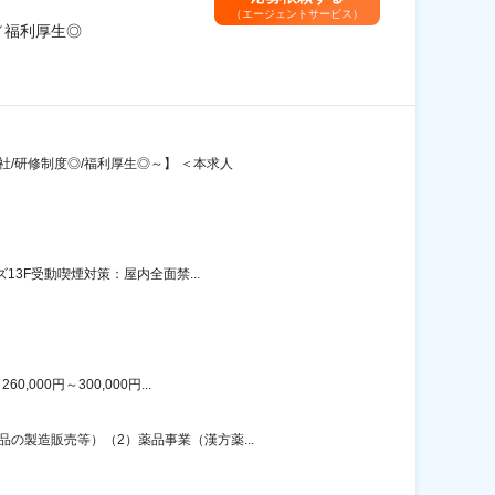
（エージェントサービス）
／福利厚生◎
社/研修制度◎/福利厚生◎～】 ＜本求人
13F受動喫煙対策：屋内全面禁...
00円～300,000円...
の製造販売等）（2）薬品事業（漢方薬...