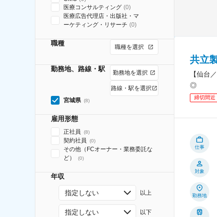
医療コンサルティング
(
0
)
医療広告代理店・出版社・マ
ーケティング・リサーチ
(
0
)
職種
職種を選択
共立
勤務地、路線・駅
勤務地を選択
【仙台／
◎
路線・駅を選択
締切間近
宮城県
(
8
)
雇用形態
正社員
(
8
)
契約社員
(
0
)
仕事
その他（FCオーナー・業務委託な
ど）
(
0
)
対象
年収
指定しない
以上
勤務地
指定しない
以下