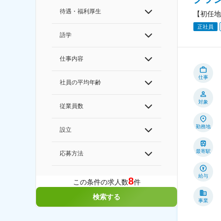
待遇・福利厚生
【初任地
正社員
語学
仕事内容
仕事
社員の平均年齢
対象
従業員数
勤務地
設立
最寄駅
応募方法
給与
8
この条件の求人数
件
検索する
事業