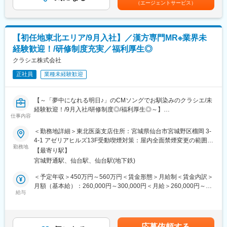
（エージェントサービス）
ます。
当を含めた表記です。
■入社後の流れ
入社後は2週間、大阪にて研修を実施し自社製品を学びます。その
変更の範囲：会社の定める業務
後は拠点にて、先輩上司とのOJTや営業同行を行い営業手法を身
【初任地東北エリア/9月入社】／漢方専門MR※業界未
に付けます。本配属後も週1回程度、配属拠点に出社し会議にて情
経験歓迎！/研修制度充実／福利厚生◎
報共有・ノウハウ共有をしていただきます。
クラシエ株式会社
■キャリアパス
正社員
業種未経験歓迎
個人目標＋チーム目標、自己評価＋上長の評価（S～Cランク）で
評価する制度を導入しました。ゆくゆくは主任、係長、課長代理
とキャリアを描くことができ、マネジメント業務にも携われま
【～「夢中になれる明日♪」のCMソングでお馴染みのクラシエ/未
す。またキャリア支援として、社内研修や外部セミナー、学会参
経験歓迎！/9月入社/研修制度◎/福利厚生◎～】
加も可能です。
仕事内容
＜本求人は2026年9月入社の募集です＞
＜勤務地詳細＞東北医薬支店住所：宮城県仙台市宮城野区榴岡 3-
■当社の魅力
■業務内容：
4-1 アゼリアヒルズ13F受動喫煙対策：屋内全面禁煙変更の範囲：
◎日本で先駆けて透析液の開発業務に着手。現在は人工腎臓用透
医療用漢方製剤専門の※MR職として医療従事者への情報提供をお
勤務地
会社の定める事業所
析液のパイオニアとして不動の地位を確立しており、50％以上の
【最寄り駅】
任せします。漢方は昨今、医療現場での活用が進んでいる成長領
シェアを獲得しています。
宮城野通駅、仙台駅、仙台駅(地下鉄)
域です。対象となる診療科は多いですが、特に高齢者医療や女性
◎最近ではジェネリック医薬品も扱うなど、変化の激しい医療ニ
医療に注力しています。
＜予定年収＞450万円～560万円＜賃金形態＞月給制＜賃金内訳＞
ーズに合わせた進化を続けています。
※担当施設は開業医が中心ですが、大学病院や大病院なども担当
月額（基本給）：260,000円～300,000円＜月給＞260,000円～
◎前立腺疾患治療剤「セルニルトン」など泌尿器科系の医薬品の
し、様々な経験を積むことが出来ます。
給与
300,000円＜昇給有無＞有＜残業手当＞有＜給与補足＞■昇給年1
販売、自己組織化ペプチドを用いた止血材の開発など、最先端技
※MRとは：
回、賞与年2回■残業手当は残業時間に応じて別途支給※給与条件
術を駆使して「人々の健康への願い」に貢献しています。
Medical Representative（メディカル・リプレゼンタティブ）の
はご経験やスキルに応じて決定させていただきます。賃金はあく
略で、日本語では「医薬情報担当者」を意味します。医師や薬剤
までも目安の金額であり、選考を通じて上下する可能性がありま
■当社の特徴
応募依頼する