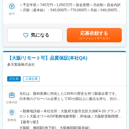
性、業務効率、および組織パフォーマンスの向上につながるデジ
＜予定年収＞740万円～1,050万円＜賃金形態＞月給制＜賃金内訳
＜配属後＞
タルソリューションおよび情報システムの企画・設計・導入・運
＞月額（基本給）：540,000円～770,000円＜月給＞540,000円～
・先輩社員がOJTでサポートします。チーム制となっており、1グ
用支援を担います。
給与
770,000円＜昇給有無＞有＜残業手当＞有＜給与補足＞※経験・能
ループ8名程度、日常的にもチームメンバーと助け合える風土で
研究開発を主な担当領域とし、状況に応じて他領域(Healthcare、
力等を考慮の上、当社規定により決定します。■賞与：年1回支給
す。
Customer Engagement、人事、法務、財務など)の業務を支援す
■基本給改定：年1回（4月）賃金はあくまでも目安の金額であ
・月2回程度はグループ内MTGがあり、情報交換や製品に関する
ることもあります。
り、選考を通じて上下する可能性があります。月給(月額)は固定手
情報などをキャッチアップする機会があります。
応募依頼する
信頼されるDigital & IT Business Partnerとして、事業部門、
気になる
当を含めた表記です。
・MR教育の専門部署があり、定期的に階層別研修、MR向けの研
（エージェントサービス）
Digital & IT組織、外部パートナーと密接に連携しながら、ビジネ
修もあり、配属後も着実にスキルアップしていける環境です。
スニーズの理解、システム関連施策の推進、ITソリューションの
提供、および持続的な事業成果の実現を支援します。
■勤務地について：
【主な職務内容と責任】
・初期配属地はご希望を考慮し検討いたします。
【大阪/リモート可】品質保証(本社QA)
■ビジネスパートナーシップ
（京都府、東京都、青森県、愛知県、岐阜県いずれかのエリアで
参天製薬株式会社
・R&Dおよび関連部門のステークホルダーと信頼関係を構築し、
は優先的に採用を行っております）
業務上の課題、ニーズ、および優先事項を理解する。
・配属後は自宅を起点に直行直帰型の勤務となりますが、各エリ
・ビジネス目標の達成と事業価値の創出に向けて、ITおよびデジ
アに支店やサテライトオフィスがあるため、会議等やオフィスワ
正社員
上場企業
タルソリューションを提案し、その導入・活用を支援する。
ーク時に利用ができます。
・ビジネス部門とIT部門の橋渡し役として、優先順位、期待値、
およびソリューション方針の整合を図る。
■働き方：
当社は、眼科医療に特化した130年の歴史を持つ製薬企業です。
■プロジェクト推進
・土日祝休み／年間休日128日
日本発のグローバル企業として60カ国以上に拠点を持ち、目の健
・担当するITプロジェクトおよび施策について、計画策定、実
仕事内容
・有給休暇取得率：79.8％（2025年度）
康のために様々な革新的な治療法とデジタルソリューションを提
行、および進捗管理をリードする。
・「くるみん」「えるぼし」取得
供し、世界中の人々の視覚に関わる社会問題に取り組んでいま
＜勤務地詳細＞本社住所：大阪府大阪市北区大深町4-20 グランフ
・プロジェクトにおける課題やリスクを主体的に特定・管理し、
す。本ポジションは、本社QA職として活躍頂きます。
ロント大阪タワーA25F勤務地最寄駅：JR各線／大阪駅受動喫煙対
適切な対策を推進することで、円滑なプロジェクト遂行を実現す
■各種手当・福利厚生：
勤務地
策：屋内全面禁煙変更の範囲：会社の定める事業所（リモートワ
る。
【最寄り駅】
・社宅制度あり（適用条件あり・入社から7年間まで適用）
■業務内容：
ーク含む）
・社内外の関係者と連携しながら、プロジェクトの成功に向けて
大阪駅、梅田駅(地下鉄)、大阪梅田駅(阪急線)