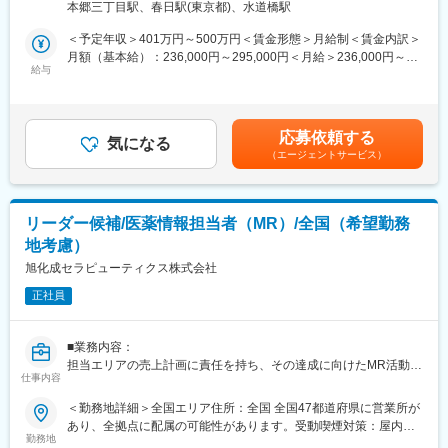
所：愛知県名古屋市 受動喫煙対策：屋内全面禁煙変更の範囲：会
もに適正な品質情報の取扱いを行う。
本郷三丁目駅、春日駅(東京都)、水道橋駅
※入社直後からいきなり営業活動から始めるわけではなく、先輩社
社の定めるエリア（国内転勤の可能性あり）
・GDPガイドラインに準拠した医薬品販売業者への医薬品の市販
員の方の同席から行っていただけます。
＜予定年収＞401万円～500万円＜賃金形態＞月給制＜賃金内訳＞
後納入、保管、供給業務に関する品質保証業務を行う。
月額（基本給）：236,000円～295,000円＜月給＞236,000円～
・品質KPIsのモニタリング及び継続的改善の推進、マネジメント
■業務詳細：
給与
295,000円＜昇給有無＞有＜残業手当＞有＜給与補足＞■昇給：年
への報告を実施する
具体的には
1回■賞与：└夏季1.5か月／冬季1.5か月／その他2.0か月（注）
歯科局所麻酔、歯周病、う蝕、口腔粘膜疾患に関連した当社製品
└（注）その他の「2.0」は実績平均であり、会社業績や本人の勤
変更の範囲：会社の定める業務
を既にお付き合いのある既存の販売代理店、歯科医院、および病
務評価により変動します。賃金はあくまでも目安の金額であり、
応募依頼する
院へルート営業を行っていただきます。
気になる
選考を通じて上下する可能性があります。月給(月額)は固定手当を
（エージェントサービス）
含めた表記です。
■業務の魅力
・完全直行直帰のため、裁量を持って仕事を行うことが可能で
す。
リーダー候補/医薬情報担当者（MR）/全国（希望勤務
・新規での営業はほとんど発生しなく、既にお付き合いのあるお
地考慮）
客様へ営業活動を行っていくため、無理な提案や、飛び込み営業
などはございません。
旭化成セラピューティクス株式会社
※新規が発生する場合は開業医からのお問い合わせや既存のお客様
正社員
からのご紹介となるためニーズが無いところへ営業することはご
ざいません。
・専門的な知識が身につくため営業としてのスキルアップを実現
■業務内容：
できます。
担当エリアの売上計画に責任を持ち、その達成に向けたMR活動を
・国内トップシェアを誇る商材を扱うことができます。
仕事内容
お願いします。
・医師、看護師、薬剤師といった医療従事者に対し、医薬品の有
＜勤務地詳細＞全国エリア住所：全国 全国47都道府県に営業所が
■育成環境
効性・安全性などの情報提供や副作用情報の収集を行います。
あり、全拠点に配属の可能性があります。受動喫煙対策：屋内全
・営業職向け研修(製品知識・製薬企業としての倫理)が月に1度実
・必要に応じて講演会の企画と運営を行います。
勤務地
面禁煙変更の範囲：会社の定める事業所（リモートワーク含む）
施されるため、知識習得が可能な環境です。