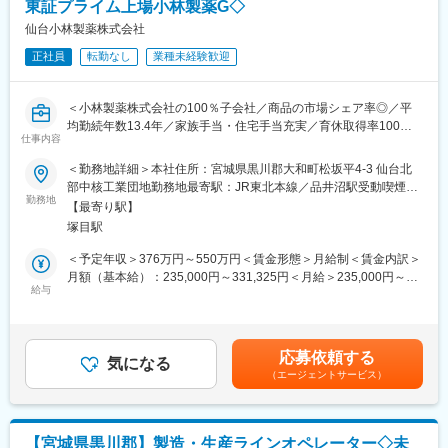
東証プライム上場小林製薬G◇
■各種手当について：
■働く環境：
仙台小林製薬株式会社
家族手当、住宅手当あり
・宮城県屈指の働きやすい環境が整っております。
正社員
転勤なし
業種未経験歓迎
・借り上げ社宅制度など大手水準の福利厚生がございます。（適
■当社について：
用基準あり）
当社は、臨床検査を軸とした事業を展開、「メディカル」と「サ
・ゆっくりやすめる休憩所、食堂あり！仕出し弁当や軽食の自動
イエンス」の融合による独自のスタイルで新たなビジネスモデル
＜小林製薬株式会社の100％子会社／商品の市場シェア率◎／平
販売機もご用意！
を確立し、広い視野を持って日本の医療の発展に貢献してきまし
均勤続年数13.4年／家族手当・住宅手当充実／育休取得率100％
・社長もみんな「○○さん」と呼び合う風土！社員同士の距離も近
仕事内容
た。社名が表にでることはなかなかありませんが私たちのサービ
＞
いので働きやすい◎
スで皆さんの日常生活を支えています。
＜勤務地詳細＞本社住所：宮城県黒川郡大和町松坂平4-3 仙台北
＜主な事業内容＞
■業務内容：
部中核工業団地勤務地最寄駅：JR東北本線／品井沼駅受動喫煙対
■当社について：
・臨床検査事業
TVCM等でおなじみ「ブルーレット」などの日用品・医薬品の製
勤務地
策：敷地内喫煙可能場所あり変更の範囲：無
・当社は、小林製薬株式会社の100％子会社として、小林製薬等
【最寄り駅】
・食の安全サポート（食品分析の受託サービス、施設管理）
造拠点である当社において、工場施設管理職をご担当いただきま
で販売している、家庭用医薬品、生活衛生関連製品の製造を行っ
塚目駅
・ドーピング検査（WADAから国内唯一認定を受けている機
す。
ています。
関） など
＜予定年収＞376万円～550万円＜賃金形態＞月給制＜賃金内訳＞
・当社の商品を全国のお客様にお届けするために重要な生産ライ
■業務詳細：
月額（基本給）：235,000円～331,325円＜月給＞235,000円～
ンを担う主力工場となります。
変更の範囲：会社の定める業務
工場の稼働を安全・安心に行うために、工場全体の管理を担いま
給与
331,325円＜昇給有無＞有＜残業手当＞有＜給与補足＞■賞与実
す。
績：昨年度実績4.0～4.6ヵ月分賃金はあくまでも目安の金額であ
変更の範囲：会社の定める業務
・工場施設の維持管理業務（建物、電気、空調、衛生設備、排水
り、選考を通じて上下する可能性があります。月給(月額)は固定手
処理等）
当を含めた表記です。
応募依頼する
・工場稼働に必要なエネルギーの管理や廃棄物管理等の環境管理
気になる
（エージェントサービス）
全般
・環境ISO対応やSDGsの推進
・消防法対応や電力会社との折衝 など
※建設工事は協力会社に依頼しますので建設作業は行いません。
【宮城県黒川郡】製造・生産ラインオペレーター◇未