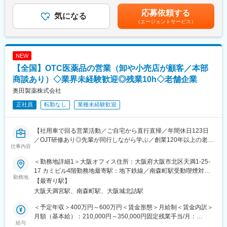
※MRとは：
までも目安の金額であり、選考を通じて上下する可能性がありま
Medical Representative（メディカル・リプレゼンタティブ）の
応募依頼する
気になる
す。月給(月額)は固定手当を含めた表記です。
略で、日本語では「医薬情報担当者」を意味します。医師や薬剤
（エージェントサービス）
師などの医療従事者に対して、自社製品である漢方薬に関する情
報を提供し、漢方薬の適正使用を促進する役割を担っています。
NEW
■研修制度：
入社後、未経験の方は2か月間（8~9月）、経験者の方も1ヶ月間
【全国】OTC医薬品の営業（卸や小売店が顧客／本部
（8月）本社研修がありしっかりとフォローします。漢方業界が初
商談あり）◇業界未経験歓迎◎残業10h◇老舗企業
めての方でもご安心ください！内容は学術（医薬品・漢方薬）、
奥田製薬株式会社
情報提供や説明会のロールプレイイング等インプット、アウトプ
ットの両方の研修を予定しており、現場でご活躍いただくための
正社員
転勤なし
業種未経験歓迎
土台を固めます。（研修期間は変動の可能性あり）
■魅力：
【社用車で回る営業活動／ご自宅から直行直帰／年間休日123日
・産育休、子ども看護休暇、介護休暇、各種自己啓発制度あり
／OJT研修あり◎先輩が同行しながら学ぶ／創業120年以上の老舗
仕事内容
・将来的に漢方薬を熟知する専門家として成長することができま
安定医薬品メーカー】
す。漢方薬を熟知するMRは市場価値も高いです。
＜勤務地詳細1＞大阪オフィス住所：大阪府大阪市北区天満1-25-
■業務内容：
17 カミビル4階勤務地最寄駅：地下鉄線／南森町駅受動喫煙対
■勤務地補足：
医薬品卸やドラッグストア本部に対し、OTC医薬品の新商品提案
勤務地
策：敷地内全面禁煙＜勤務地詳細2＞全国住所：自宅から直行直帰
【最寄り駅】
※配属予定拠点の詳しくは以下ご参照くださいませ。
や販売促進施策の企画・提案営業をお任せします。
です 受動喫煙対策：屋内全面禁煙変更の範囲：無
大阪天満宮駅、南森町駅、大阪城北詰駅
https://www.kracie.co.jp/company/info/office.html
営業先は既存取引先が主となりますが、新規先開拓も積極的に行
※上記URLに記載されている支店・営業所・出張所以外のエリアで
います。
＜予定年収＞400万円～600万円＜賃金形態＞月給制＜賃金内訳＞
の駐在の場合もあります。
月額（基本給）：210,000円～350,000円固定残業手当/月：
※駐在の場合も、会議等の業務で月に数回支店や営業所、出張所等
＜詳細＞
給与
41,780円～64,270円（固定残業時間20時間0分/月）超過した時間