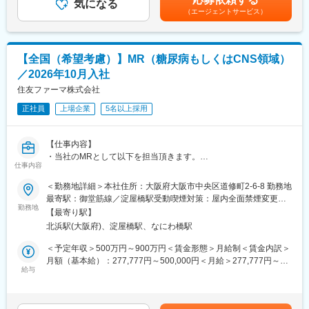
師などの医療従事者に対して、自社製品である漢方薬に関する情
気になる
す。月給(月額)は固定手当を含めた表記です。
当社は国内でいち早く「人工腎臓灌流原液」の販売を開始しまし
（エージェントサービス）
報を提供し、漢方薬の適正使用を促進する役割を担っています。
た。現在、透析療法は驚異的な発展普及を遂げ、需要も高まって
います。
■研修制度：
また当社は、研究開発センターを中心に国内外の大学や研究機関
入社後、未経験の方は2か月間（8~9月）、経験者の方も1ヶ月間
との強力な連携によりバイオ技術をも駆使した新しい医療ニーズ
【全国（希望考慮）】MR（糖尿病もしくはCNS領域）
（8月）の本社研修がありしっかりとフォローします。漢方業界が
に対応した、より良い製品の創出に努めています。
／2026年10月入社
初めての方でもご安心ください！内容は学術（医薬品・漢方
薬）、情報提供や説明会のロールプレイイング等インプット、ア
住友ファーマ株式会社
ウトプットの両方での研修を予定しています。現場でご活躍いた
正社員
上場企業
5名以上採用
だくための土台を固めます。（研修期間は変動の可能性あり）
■魅力：
【仕事内容】
・産育休、子ども看護休暇、介護休暇、各種自己啓発制度あり
・当社のMRとして以下を担当頂きます。
・将来的に漢方薬を熟知する専門家として成長することができま
仕事内容
す。漢方薬を熟知するMRは市場価値も高いです。
＜具体的には＞
＜勤務地詳細＞本社住所：大阪府大阪市中央区道修町2-6-8 勤務地
・医薬品情報を医師や薬剤師に正しく伝える専門職
最寄駅：御堂筋線／淀屋橋駅受動喫煙対策：屋内全面禁煙変更の
■勤務地補足：
・医療現場から医薬品の有効性・安全性・品質の情報を収集し適
勤務地
範囲：会社の定める事業所（リモートワーク含む）
・初任地は東北エリアのいずれかとなります。
【最寄り駅】
切に報告を行う
※駐在の場合も、会議等の業務で月に数回支店や営業所、出張所等
北浜駅(大阪府)、淀屋橋駅、なにわ橋駅
・医療現場のニーズを把握し、適正使用を促進することで患者さ
に出社する場合があります。
んの治療に貢献
＜予定年収＞500万円～900万円＜賃金形態＞月給制＜賃金内訳＞
・将来的な全国転勤がございます。
・高度な知識とコミュニケーション力を活かし、医師・薬剤師等
月額（基本給）：277,777円～500,000円＜月給＞277,777円～
※詳しくは以下ご参照くださいませ。
の医療従事者と信頼関係を築く
給与
500,000円＜昇給有無＞有＜残業手当＞無＜給与補足＞※詳細は経
https://www.kracie.co.jp/company/info/office.html
・医療従事者向けの講演会やセミナーの企画/運営
験、専門性などを考慮し、当社規定により決定します。■昇給：年
※上記URLに記載されている支店・営業所・出張所以外のエリアで
1回（7月）■賞与：年2回（7月・12月）賃金はあくまでも目安の
の駐在の場合もあります。
＜当社が取り組む領域＞