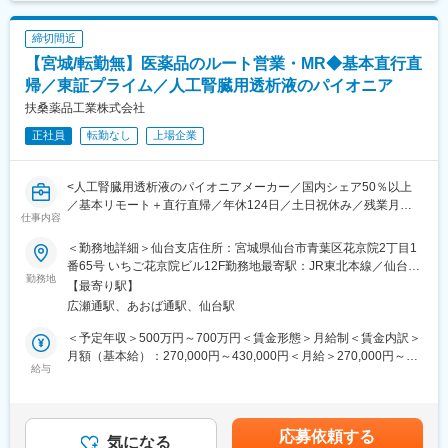
量をもって営業できます。
※営業車支給、営業時移動にかかる経費は会社支給
締切間近
■研修制度
【宮城/転勤無】医薬品のルート営業・MR◆基本直行直
OJTがメインとなりますので、先輩社員の同行や営業所内での座
学などから始まります。また社内学術課でのセミナーや外部の製
帰／東証プライム／人工腎臓用透析液のパイオニア
品セミナーも用意しております。
扶桑薬品工業株式会社
正社員
転勤なし
上場企業
■キャリアパス
年に1回昇進昇格があります。昇進昇格は1年間の評価を基に、行
動面も含め2軸で決定していきます。キャリア申告と面談も制度が
<人工腎臓用透析液のパイオニアメーカー／国内シェア50％以上
ありますので、年に1回上長と1on1で面談し、短期キャリア中期
／基本リモート＋直行直帰／年休124日／土日祝休み／残業月平
キャリア長期キャリアや長所や短所などを面談しキャリア形成を
仕事内容
均15時間／住宅手当や家族手当など福利厚生も充実／離職率低>
推進しております。
■職務内容
その中で他部署への異動も自己申告し上長と相談できる機会とな
＜勤務地詳細＞仙台支店住所：宮城県仙台市青葉区花京院2丁目1
人工腎臓用透析液などを中心とした、医薬品メーカーである当社
っておりますので、他部署でのキャリアパスも可能性あります
番65号 いちご花京院ビル12F勤務地最寄駅：JR東北本線／仙台駅
での営業職をお任せします。総合病院の腎臓内科、泌尿器系内科
勤務地
（キャリア申告制度、社内公募制度）。
受動喫煙対策：屋内全面禁煙
【最寄り駅】
や個人病院、血液透析室、ICU等を対象に医薬品情報を提供し、
広瀬通駅、あおば通駅、仙台駅
導入を勧めます。医師や臨床工学技士・看護師と信頼を築きなが
■当社の特徴／魅力
ら、製品の特徴をアピールしていただきます。
共立製薬は社員一人ひとりが「動物と人の進む道を創る」をミッ
＜予定年収＞500万円～700万円＜賃金形態＞月給制＜賃金内訳＞
ションに掲げ、動物の健康と日本の食の安全・安心に貢献してい
月額（基本給）：270,000円～430,000円＜月給＞270,000円～
■働き方魅力
給与
ます。
430,000円＜昇給有無＞有＜残業手当＞有＜給与補足＞■賞与実
リモートワーク（在宅勤務）や担当エリアのお客様先に直行直帰
動物医薬品メーカーとしては国内にて高いシェアを誇り、世界で
績：年2回（平均4.6か月分）■営業手当、MR資格手当等有り■事
（社用車使用）で、裁量大きく自由度高く取り組んでいただけま
の企業トップ10入りを目指し、更なる挑戦を続けています。
業場外みなし労働時間制※講演やセミナーで残業が発生した場合、
す。
動物薬を通してペットや畜産動物の健康に貢献出来ることは勿
残業代は時間に応じて別途支給賃金はあくまでも目安の金額であ
応募依頼する
※担当エリア：宮城県/青森県/秋田県/岩手県/山形県/福島県
気になる
論、人の健康にも間接的に貢献することが出来るやりがいがあり
り、選考を通じて上下する可能性があります。月給(月額)は固定手