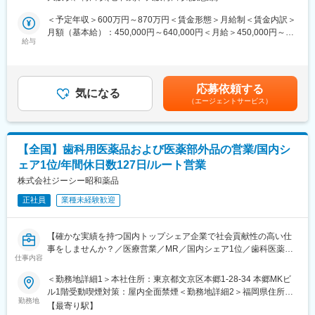
・日当あり（別途支給）
・配属先は、日本国内で製造販売する医療用/一般用医薬品・健康
推進する。
補助食品の品質保証体制の維持・管理、および海外輸出入品を扱
＜予定年収＞600万円～870万円＜賃金形態＞月給制＜賃金内訳＞
■ソリューション・システム管理
変更の範囲：会社の定める業務
う本社品質保証機能（グローバル機能）を担っています。
月額（基本給）：450,000円～640,000円＜月給＞450,000円～
・担当するシステムおよびアプリケーションの安定運用と継続的
・当社日本法人における GMP/GDP 品質部門の主導役を務め、
給与
640,000円＜昇給有無＞有＜残業手当＞有＜給与補足＞※経験・能
な改善を推進する。
GMP および GDP の実施及び遵守状況を確認し、かつ当社の品質
力等を考慮の上、当社規定により決定します。■賞与：年1回支給
■ステークホルダーコミュニケーション・協働
要件を満たすために、社内品質システムを継続的に構築、維持、
(6月)■基本給改定：年1回（4月）賃金はあくまでも目安の金額で
・プロジェクトの状況、リスク、課題、およびシステム変更に関
改善し、製造管理及び品質管理の適正運用を確認することで、医
あり、選考を通じて上下する可能性があります。月給(月額)は固定
する情報を、関係者へ適切に共有する。
応募依頼する
療用/一般用医薬品、健康補助食品および治験薬の品質保証を適切
気になる
手当を含めた表記です。
・グローバルおよびリージョナルのITチームと連携し、IT戦略、お
（エージェントサービス）
に行うことを基本使命としています。
よび各種イニシアチブの実行を支援する。
【具体的には】
・当社品質マニュアル、cGXPおよび国内外規制に従い社内工場お
変更の範囲：会社の定める業務
よびGXP組織と連携し、日本市場における主導役として品質シス
【全国】歯科用医薬品および医薬部外品の営業/国内シ
テムの構築と維持管理および強固なプロセスの構築・標準化に向
ェア1位/年間休日数127日/ルート営業
けた改善を行う。
・GQP管理基準および手順に準拠した医薬品品質システム（逸
株式会社ジーシー昭和薬品
脱/CAPA、変更管理、文書管理、教育訓練、取決めなど）を構
正社員
業種未経験歓迎
築、維持、改善する
・製造委託先、供給業者管理の運用および継続的な改善を行う。
・日本・海外規制及び標的市場国規制に適合する新製品の上市活
【確かな実績を持つ国内トップシェア企業で社会貢献性の高い仕
動を行う。
事をしませんか？／医療営業／MR／国内シェア1位／歯科医薬品
・国内市場向け製品及び輸出用製品の、治験薬Phase及び商用
仕事内容
のリーディングカンパニー／年間休日127日／社会貢献性◎】
Phaseにおける製品品質管理を推進する。
＜勤務地詳細1＞本社住所：東京都文京区本郷1-28-34 本郷MKビ
・ターゲット市場要件に基づく海外輸出入品の品質保証業務の実
■業務内容：
ル1階受動喫煙対策：屋内全面禁煙＜勤務地詳細2＞福岡県住所：
務およびサポートを行う。
医薬品、医療機器、医薬部外品等の製造販売を行う当社にて、以
勤務地
福岡県 受動喫煙対策：屋内全面禁煙＜勤務地詳細3＞名古屋住
・他社製造販売業者との販売提携製品の品質協定を遵守するとと
【最寄り駅】
下の業務をご担当いただきます。