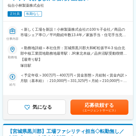
家族手当、住宅手当あり
検査項目の提案、アフターフォローなどを行います。
仙台小林製薬株式会社
■当社について：
正社員
転勤なし
・受託した臨床検査の結果報告
当社は、臨床検査を軸とした事業を展開、「メディカル」と「サ
・臨床検査受託サービスの契約
イエンス」の融合による独自のスタイルで新たなビジネスモデル
・検査用機器の準備、書類作成
を確立し、広い視野を持って日本の医療の発展に貢献してきまし
＜新しく工場を新設！小林製薬株式会社の100％子会社／商品の
た。社名が表にでることはなかなかありませんが私たちのサービ
市場シェア率◎／平均勤続年数13.4年／家族手当・住宅手当充実
■入社後のフォロー体制：
仕事内容
スで皆さんの日常生活を支えています。
＞
入社後はOJTでサポートします。その他、勉強会なども実施して
＜主な事業内容＞
＜勤務地詳細＞本社住所：宮城県黒川郡大和町松坂平4-3 仙台北
おります。
・臨床検査事業
■業務内容：
部中核工業団地勤務地最寄駅：JR東北本線／品井沼駅受動喫煙対
★臨床検査は理系分野になりますが、営業職は文系出身の社員が
・食の安全サポート（食品分析の受託サービス、施設管理）
テレビCM等でおなじみ「ブルーレット」などの日用品・医薬品の
勤務地
策：敷地内喫煙可能場所あり変更の範囲：無
多数活躍しております！
【最寄り駅】
・ドーピング検査（WADAから国内唯一認定を受けている機
製造拠点である当社での、生産ライン工場の設備保全・改善の業
塚目駅
関） など
務です。
■組織：
＜予定年収＞300万円～400万円＜賃金形態＞月給制＜賃金内訳＞
5名程度の組織となります。幅広い年代の社員が活躍しておりま
変更の範囲：会社の定める業務
■業務詳細：
月額（基本給）：210,000円～331,325円＜月給＞210,000円～
す。
・生産設備の操作や保全・管理
給与
331,325円＜昇給有無＞有＜残業手当＞有＜給与補足＞■賞与実
・生産ラインの改善
績：昨年度実績2.0～4.6ヵ月分賃金はあくまでも目安の金額であ
■働き方：
・安全管理、作業指導・訓練
り、選考を通じて上下する可能性があります。月給(月額)は固定手
・年間休日：125日
・歩留まり改善や生産性向上などの業務
当を含めた表記です。
・週休2日制：日曜・祝日+シフト制で1日休み
応募依頼する
気になる
・残業代は全額支給
（エージェントサービス）
■仕事の特徴：
生産部門では、正社員に加えパートも含めると200人程度の従業
・平均勤続年数：14.6年
員規模になります。三交替勤務制を敷いており、残業が少ないた
・平均有給休暇取得日数：12.6日
め働きやすい環境です。2024年に新工場が建ち、綺麗な職場で働
・育児休業取得率：男性→66.7%、女性→100％
【宮城県黒川郡】工場ファシリティ担当◇転勤無し／
くことができます。