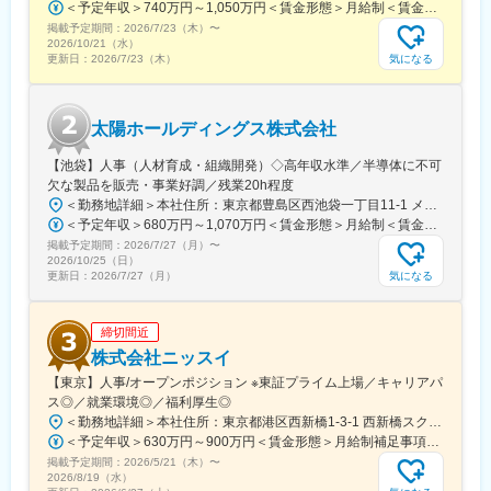
＜予定年収＞740万円～1,050万円＜賃金形態＞月給制＜賃金内訳＞月額（基本給）：540,000円～770,000円＜月給＞540,000円～770,000円＜昇給有無＞有＜残業手当＞有＜給与補足＞※経験・能力等を考慮の上、当社規定により決定します。■賞与：年1回支給■基本給改定：年1回（4月）賃金はあくまでも目安の金額であり、選考を通じて上下する可能性があります。月給(月額)は固定手当を含めた表記です。
シェア
掲載予定期間：
・安定した経営基盤：創業70年超、医療用医薬品とOTCの二本柱
2026/7/23（木）
〜
2026/10/21（水）
で安定成長
気になる
更新日：
2026/7/23（木）
・幅広い製品ラインアップ：処方薬からOTC、健康食品、化粧品
まで展開
・グローバル展開：欧州・アジアを中心に海外事業を拡大
太陽ホールディングス株式会社
・社会貢献度の高さ：生活習慣病や消化器疾患など、人々の健康
に直結する製品を提供
【池袋】人事（人材育成・組織開発）◇高年収水準／半導体に不可
・働きやすい環境：完全週休二日制、住宅補助、資格取得支援な
欠な製品を販売・事業好調／残業20h程度
ど福利厚生充実
＜勤務地詳細＞本社住所：東京都豊島区西池袋一丁目11-1 メトロポリタンプラザビル16F勤務地最寄駅：各線／池袋駅受動喫煙対策：屋内全面禁煙変更の範囲：会社の定める事業所（リモートワーク含む）
・研修制度の充実：未経験者も安心して成長できる教育体制
＜予定年収＞680万円～1,070万円＜賃金形態＞月給制＜賃金内訳＞月額（基本給）：335,000円～530,000円＜月給＞335,000円～530,000円＜昇給有無＞有＜残業手当＞有＜給与補足＞※年収概算には想定残業時間20時間分を含む・2025年度 全社平均残業時間：20時間・残業代全額支給（管理監督職については対象外)・賞与6か月分（2025年度実績）賃金はあくまでも目安の金額であり、選考を通じて上下する可能性があります。月給(月額)は固定手当を含めた表記です。
・長期勤続率の高さ：社員の定着率が高く、安定したキャリア形
掲載予定期間：
成が可能
2026/7/27（月）
〜
2026/10/25（日）
気になる
更新日：
2026/7/27（月）
変更の範囲：会社の定める業務
締切間近
株式会社ニッスイ
【東京】人事/オープンポジション ※東証プライム上場／キャリアパ
ス◎／就業環境◎／福利厚生◎
＜勤務地詳細＞本社住所：東京都港区西新橋1-3-1 西新橋スクエア勤務地最寄駅：東京メトロ線／内幸町駅受動喫煙対策：屋内全面禁煙変更の範囲：会社の定める事業所（リモートワーク含む）
＜予定年収＞630万円～900万円＜賃金形態＞月給制補足事項なし＜賃金内訳＞月額（基本給）：330,000円～448,000円＜月給＞330,000円～448,000円＜昇給有無＞有＜残業手当＞有＜給与補足＞※給与詳細は、経験・経歴を考慮のうえ、決定します。■賞与：年2回（6月・12月）※2026年 度見込（ 6.0ヶ月）※時間外、法定外休日勤務をした場合は30%の割増手当支給法定休日勤務の場合は、35%の割増手当支給賃金はあくまでも目安の金額であり、選考を通じて上下する可能性があります。月給(月額)は固定手当を含めた表記です。
掲載予定期間：
2026/5/21（木）
〜
2026/8/19（水）