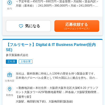
＜予定年収＞450万円～690万円＜賃金形態＞月給制＜賃金内訳＞
品。
◎訪問先：主に大学病院や眼科クリニック
月額（基本給）：241,000円～390,000円＜月給＞241,000円～
給与
390,000円＜昇給有無＞有＜残業手当＞有＜給与補足＞※給与詳細
■事業の特徴：
・医療機関（クリニック、病院）を訪問し、製品の情報提供や顧
は経験・能力・前職給与等を踏まえて決定※年収は会社の業績・個
高齢化社会が進行するなか、医療費の削減は喫緊の課題であり、
客ニーズやお困りごとのヒアリング
人の成績によって変動■昇給：年1回■賞与：年2回賃金はあくまで
国策としてバイオシミラー普及促進の方針を打ち出しています。
・医薬品に関する情報提供活動
も目安の金額であり、選考を通じて上下する可能性があります。
セルトリオンは、抗体医薬品のバイオシミラーを世界規模で研究
応募依頼する
└クリニック向けに勉強会なども実施します
気になる
月給(月額)は固定手当を含めた表記です。
開発から臨床試験、規制関連業務、製造、流通まで、バイオ医薬
（エージェントサービス）
・販売代理店を訪問し、代理店担当者との関係構築、製品PR、顧
品事業の全プロセスに対応するワンストップソリューションを提
客情報の交換
供することで、世界中の患者様にバイオ医薬品の新しい治療の選
・事務作業 等
択肢をお届けしています。
【フルリモート】Digital & IT Business Partner(社内
【MRとは】
変更の範囲：会社の定める業務
SE)
医薬品を正しく使用していただくためにドクターや薬剤師へ医薬
品の情報の提供や収集を行います。同時に、医療現場から得た情
参天製薬株式会社
報を正しく、タイムリーに医療関係者に伝達することもMRの役割
正社員
上場企業
です。
【担当商品（例）】
当社は、眼科医療に特化した130年の歴史を持つ製薬企業です。
当社は眼科領域に特化したスペシャリティファーマです。
日本発のグローバル企業として60カ国以上に拠点を持ち、目の健
ドライアイ治療薬を始めとした、幅広い点眼薬（目薬）を提案す
仕事内容
康のために様々な革新的な治療法とデジタルソリューションを提
ることができます。
供し、世界中の人々の視覚に関わる社会問題に取り組んでいま
＜勤務地詳細＞本社住所：大阪府大阪市北区大深町4-20 グランフ
す。
ロント大阪タワーA25F勤務地最寄駅：JR各線／大阪駅受動喫煙対
■研修体制：
勤務地
策：屋内全面禁煙変更の範囲：会社の定める事業所（リモートワ
＜入社後＞
【最寄り駅】
■業務概要：
ーク含む）
大阪本社にて、1か月半～2か月間の初期研修を行います。
大阪駅、梅田駅(地下鉄)、大阪梅田駅(阪急線)
日本およびグローバルの事業部門と連携しながら、業務の有効