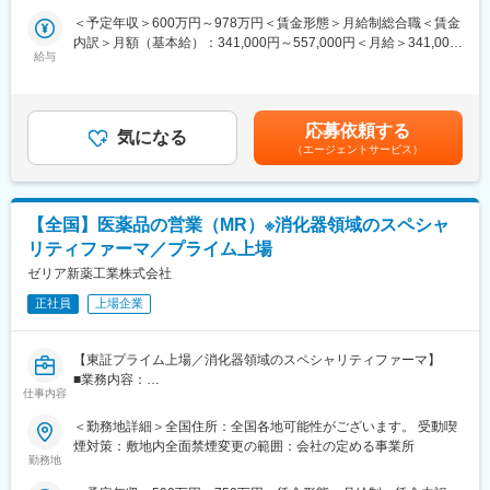
・先輩社員の方の同席から始めていくため業界未経験の方でも安
＜予定年収＞600万円～978万円＜賃金形態＞月給制総合職＜賃金
■仕事の魅力・やりがい：
心できる環境です。
内訳＞月額（基本給）：341,000円～557,000円＜月給＞341,000
活動領域が整形外科領域、リウマチ・免疫領域、急性期疾患領
給与
円～557,000円＜昇給有無＞有＜残業手当＞有＜給与補足＞■昇
域、血液・感染症領域など絞られているので、本領域の豊富な知
■事業ビジョン
給：年1回■賞与：年2回（2024年度賞与実績5.06ヶ月）賃金はあ
識を蓄積され、専門医の先生方とより深いディスカッションを行
口腔健康管理から全身健康管理（＝健康長寿社会）に貢献するた
くまでも目安の金額であり、選考を通じて上下する可能性があり
うことが出来ます。
めに、唯一無二の検査→診断→治療→予防の歯科医薬品の開発と
ます。月給(月額)は固定手当を含めた表記です。
チーム制を敷いておりますので、チームメンバーと協力や連携を
応募依頼する
口腔感染制御の勧奨を促すための販売情報提供活動により、患者
気になる
図り、苦悩や喜びを共有しながら目標達成することができます。
（エージェントサービス）
さまのQOL向上と歯科医療の未来を創造してまいります。
■キャリアパス：
・歯科局所麻酔、歯周病、う蝕、口腔粘膜疾患に関連した製品開
（1~3年後）
発
【全国】医薬品の営業（MR）※消化器領域のスペシャ
研修期間を経て、MRとして基幹病院や大学病院などを中心にご活
・口腔と全身の関係からアプローチした販売情報提供活動と適正
動いただきます。
リティファーマ／プライム上場
使用のための情報の提供・収集・伝達の実践
（3~5年後）
ゼリア新薬工業株式会社
・安全性/有効性情報の迅速な収集と提供
適性により、営業部門のチームリーダーとしてチームのマネジメ
・国内製造の品質と安定供給を確保するための製造管理体制の強
ントやスタッフ部門でご活躍いただきます。
正社員
上場企業
化
将来は、営業拠点の責任者としてマネジメント業務に携わってい
ただく事を期待しています。
変更の範囲：会社の定める業務
【東証プライム上場／消化器領域のスペシャリティファーマ】
■業務内容：
■取扱い商材：
仕事内容
担当エリア内の医療機関を訪問し、医師や薬剤師に対して自社製
骨粗鬆症治療剤、抗リウマチ薬、免疫調整剤、血液凝固阻止剤、
品の情報提供や提案活動を行います。有効性・安全性や用法・用
深在性真菌症治療剤
＜勤務地詳細＞全国住所：全国各地可能性がございます。 受動喫
量などの医薬情報を正確に伝え、適正使用を推進に努めていただ
煙対策：敷地内全面禁煙変更の範囲：会社の定める事業所
きます。また、医療現場からの自社製品に関する情報を収集し、
■募集背景：
勤務地
社内にフィードバックすることも重要な役割です。近年は消化器
旭化成グループで成長著しい「ヘルスケア領域」において、旭化