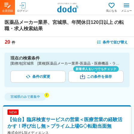
会員登録
ログイン
気になる
メニュー
医薬品メーカー業界、宮城県、年間休日120日以上
の転
職・求人検索結果
20
条件で並び替え
件
現在の検索条件
[勤務地]宮城県 [業種]医薬品メーカー業界-医薬品・医療機器・ライフサイエンス・医療系サービス [こだわり条件ピックアップ]年間休日120日以上 [詳細条件](休日・働き方)年間休日120日以上
新着求人をいつでもチェック
条件の変更
この条件を保存
宮城県
のみで募集中
NEW
【仙台】臨床検査サービスの営業＜医療営業の経験活
かす！呼び出し無＞プライム上場G◇転勤当面無
株式会社LSIメディエンス