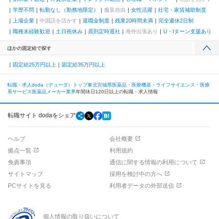
学歴不問
転勤なし（勤務地限定）
服装自由
女性活躍
社宅・家賃補助制度
上場企業
中国語を活かす
退職金制度
残業20時間未満
完全週休2日制
職種未経験歓迎
土日祝休み
原則定時退社
海外出張あり
U・Iターン支援あり
ほかの固定給で探す
固定給25万円以上
固定給35万円以上
転職・求人doda（デューダ）トップ
東北
宮城県
医薬品・医療機器・ライフサイエンス・医療
系サービス
医薬品メーカー業界
年間休日120日以上の転職・求人情報
転職サイト dodaをシェア
ヘルプ
会社概要
拠点一覧
利用規約
免責事項
通信に関する情報の利用について
サイトマップ
採用を検討中の方へ
PCサイトを見る
利用者データの外部送信
個人情報の取り扱いについて