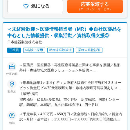
考を通じて上下する可能性があります。月給(月額)は固定手当を含
応募依頼する
施しており、年齢や性別等の属性にとらわれることなく、能力を
気になる
めた表記です。
■キャリアプラン
（エージェントサービス）
発揮したいと望み努力されるすべての人に活躍の機会を提供する
人財育成として、漢方知識習得のための研修や、登録販売者資格
ことに重きを置いています。
の取得支援、マーケティング研修、1on1などを行っています。継
続学習と幅広い経験と成果を重ねていくことで、個人のスキルや
変更の範囲：会社の定める業務
＜未経験歓迎＞医薬情報担当者（MR）◆自社医薬品を
志向に応じ、営業課長・所長や戦略的方針を策定・実行する本社
営業推進、管理部門等でチームとしての成果の最大化を目指しま
中心とした情報提供・収集活動／資格取得支援◎
す。
日本臓器製薬株式会社
ヘルスケアの営業職の将来像としては、コンサルティング型の営
業活動が求められ、お得意先さまの課題やニーズに合わせたソリ
正社員
5名以上採用
職種未経験歓迎
業種未経験歓迎
ューションを提案することが重要になります。営業経験を積み重
ねることでスキルや知識を高め、課長・所長として部下やチーム
～医薬品・医療機器・再生医療等製品に関する事業を展開／整形
を指導・育成する役割を経験できる他、営業戦略の立案や新商品
外科・疼痛領域の医療ソリューションを提供～
開発のポジションに進むことなども想定されます。
仕事内容
■業務概要：
■漢方マーケット
＜勤務地詳細1＞本社住所：大阪府大阪市中央区平野町4-2-3 オー
当社の法人営業として配属エリアの各医療機関に対し、自社医薬
「自然と健康を科学する」を経営理念に、医療用漢方製剤市場で
ビック御堂筋ビル7F受動喫煙対策：敷地内喫煙可能場所あり＜勤
品を中心とした情報提供・収集活動全般をお任せします。当社が
は84.6％という圧倒的に高いシェアを誇っています。
勤務地
務地詳細2＞東海北陸支店住所：愛知県名古屋市中区錦1-18-24 い
【最寄り駅】
扱う医薬品の適正使用と普及が主なミッションとなります。
・現在、薬価収載され健康保険が適用となっている漢方薬は148
ちご伏見ビル7階受動喫煙対策：屋内喫煙可能場所あり＜勤務地詳
肥後橋駅、伏見駅(愛知県)、市ケ谷駅、淀屋橋駅、国際センター
品目あり、当社ではそのうち、129品目とその原料となる119種類
細3＞東京南関東支店住所：東京都千代田区四番町4-19 CIRCLES
駅、麹町駅、本町駅、丸の内駅(愛知県)、四ツ谷駅
■業務詳細：
の生薬を取り扱っています。当社では今後、新しい漢方製剤を開
市ヶ谷 3階受動喫煙対策：敷地内全面禁煙変更の範囲：会社の定
医薬品の適正使用推進のために担当医療機関（大学病院、基幹病
発するのではなく、129処方の使用が拡大されることを目指しま
める事業所
＜予定年収＞420万円～650万円＜賃金形態＞日給月給制＜賃金内
院、地域のクリニック、調剤薬局など）への訪問を行い、信頼関
す。
訳＞月額（基本給）：250,000円～350,000円/月20日間勤務想定
係構築や情報提供を行っていただきます。
・漢方製剤は特許が存在しないため、誰でも自由に作ることが可
給与
＜想定月額＞250,000円～350,000円＜昇給有無＞有＜残業手当＞
製品説明会や勉強会の企画・実施を通して、日本医療を支える架
能ですが、新しい処方を新たに上市する場合は、新薬と同様に臨
無＜給与補足＞※ご経験及び能力を考慮して決定。※通常のMR活