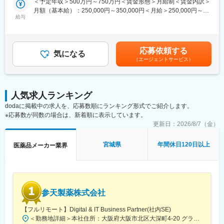
＜予定年収＞500万円～750万円＜賃金形態＞月給制＜賃金内訳＞
領域以外の新薬も上市しており、腎内・循環器・婦人科など幅広
成ファーマは「グローバルスペシャリティファーマ」を目指して
月額（基本給）：250,000円～350,000円＜月給＞250,000円～
い診療科を訪問しています。
います。旭化成ファーマが特に注力している整形外科領域、リウ
給与
350,000円＜昇給有無＞有＜残業手当＞有＜給与補足＞ご本人の
マチ領域、急性期疾患領域などにおいては、専門医の先生方より
スキル・経験等を考慮し、当社規程により優遇。会社業績によ
＜主力製品＞
非常に高い評価をいただいています。今回、同領域、および新薬
り、別途期末賞与あり。入社時期により賞与が期間按分されま
・ビルタサ：高カリウム血症改善剤
上市により新たに参入した血液・感染症領域でのさらなるプレゼ
す。賃金はあくまでも目安の金額であり、選考を通じて上下する
・フェインジェクト：鉄欠乏性貧血治療剤
ンス向上、売上拡大のために、一緒に歩んでいける仲間を募集し
応募依頼する
気になる
可能性があります。月給(月額)は固定手当を含めた表記です。
・アコファイド：機能性ディスペプシア治療薬
ます。
（エージェントサービス）
■研修制度：
変更の範囲：会社の定める業務
・製品研修（1ヶ月)：自社製品の基本知識や情報提供のスキルを
学びます。
人気求人ランキング
・フォロー研修：配属後も複数回の研修を通して、より専門的な
dodaに掲載中の求人を、応募数順にランキング形式でご紹介します。
知識を身につけます。
※応募数が同数の場合は、新着順に表示しています。
・成長支援：階層別研修、部門別研修、コンプライアンス研修等
更新日：
2026/8/7（金）
も充実しています。
宮城県
年間休日120日以上
医薬品メーカー業界
■就業環境：
・在宅勤務
・リモートワーク可
・出産・育児支援制度
・資格取得支援制度
参天製薬株式会社
・研修支援制度
【フルリモート】Digital & IT Business Partner(社内SE)
■当社の魅力：
＜勤務地詳細＞本社住所：大阪府大阪市北区大深町4-20 グランフロント大阪タワーA25F勤務地最寄駅：JR各線／大阪駅受動喫煙対策：屋内全面禁煙変更の範囲：会社の定める事業所（リモートワーク含む）
・専門性の高さ：消化器領域に強みを持ち、国内トップクラスの