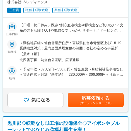
株式会社LSIメディエンス
・受託した臨床検査の結果報告
正社員
職種未経験歓迎
業種未経験歓迎
・臨床検査受託サービスの契約
・検査用機器の準備、書類作成
【日曜・祝日休み／既存7割◎血液検査や尿検査など取り扱い／文
■入社後のフォロー体制：
系の方も活躍！OJTや勉強会でしっかりサポート／ドーピング検
入社後はOJTでサポートします。その他、勉強会なども実施して
仕事内容
査サービスも展開（WADAから国内唯一認定機関）】
おります。
＜勤務地詳細＞仙台営業所住所：宮城県仙台市青葉区上杉1-8-19
★臨床検査は理系分野になりますが、営業職は文系出身の社員が
■職務内容：
受動喫煙対策：屋内全面禁煙変更の範囲：会社の定める事業所
多数活躍しております！
医療機関へ訪問し、臨床検査（血液検査や尿検査など）受託サー
勤務地
【最寄り駅】
ビスの提案をお任せします。
■組織：
北四番丁駅、勾当台公園駅、広瀬通駅
5名程度の組織となります。幅広い年代の社員が活躍しておりま
＜当社の臨床検査受託サービスについて＞
＜予定年収＞370万円～550万円＜賃金形態＞月給制補足事項なし
す。
医療機関が、正確で迅速な“診断”を行うための第一歩となるのが、
＜賃金内訳＞月額（基本給）：230,000円～300,000円＜月給＞
尿検査や血液検査、病理検査などの「臨床検査」です。「病院内
給与
230,000円～300,000円＜昇給有無＞有＜残業手当＞有＜給与補足
■働き方：
では検査業務ができない」「高度な検査業務を依頼したい」な
＞条件面はご経験スキル等から総合的に検討させていただきま
・年間休日：125日
ど、各医療機関のニーズに合わせて、当社では、臨床検査の受託
す。■賞与：年2回（7月、12月）賃金はあくまでも目安の金額で
・週休2日制：日曜・祝日+シフト制で1日休み
を行っています。
あり、選考を通じて上下する可能性があります。月給(月額)は固定
・残業代は全額支給
応募依頼する
当社のサービスは、病気の予防や早期発見、治療に貢献しており
気になる
手当を含めた表記です。
（エージェントサービス）
ます。
・平均勤続年数：14.6年
・平均有給休暇取得日数：12.6日
＜具体的な業務内容＞
・育児休業取得率：男性→66.7%、女性→100％
・病院や診療所など、医療機関への定期訪問
黒川郡◇転勤なし◎工場の設備保全◇アイボンやブル
└既存7割、新規3割
■各種手当について：
ーレットでおなじみ◎福利厚生充実！
※臨床検査に関する情報提供、顧客のニーズに合わせた検査方法や