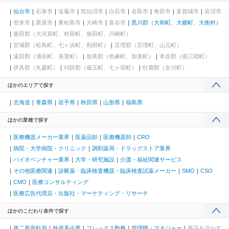
仙台市
石巻市
塩竈市
気仙沼市
白石市
名取市
角田市
多賀城市
岩沼市
登米市
栗原市
東松島市
大崎市
富谷市
黒川郡（大和町、大郷町、大衡村）
柴田郡（大河原町、村田町、柴田町、川崎町）
宮城郡（松島町、七ヶ浜町、利府町）
亘理郡（亘理町、山元町）
遠田郡（涌谷町、美里町）
加美郡（色麻町、加美町）
本吉郡（南三陸町）
伊具郡（丸森町）
刈田郡（蔵王町、七ヶ宿町）
牡鹿郡（女川町）
ほかのエリアで探す
北海道
青森県
岩手県
秋田県
山形県
福島県
ほかの業種で探す
医療機器メーカー業界
医薬品卸
医療機器卸
CRO
病院・大学病院・クリニック
調剤薬局・ドラッグストア業界
バイオベンチャー業界
大学・研究施設
介護・福祉関連サービス
その他医療関連
診断薬・臨床検査機器・臨床検査試薬メーカー
SMO
CSO
CMO
医療コンサルティング
医療広告代理店・出版社・マーケティング・リサーチ
ほかのこだわり条件で探す
第二新卒歓迎
外資系企業
フレックス勤務
管理職・マネジャー
英語を活かす