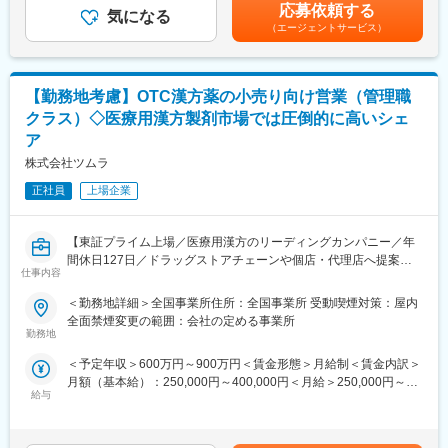
金額であり、選考を通じて上下する可能性があります。月給(月額)
応募依頼する
（1）CNS領域MR：統合失調症・双極性障害を中心とした患者さ
気になる
は固定手当を含めた表記です。
■クラシエ(株)へ入社後本社での研修期間を経て、MR職としては
（エージェントサービス）
んの病期に合わせた治療提案
クラシエ薬品(株)への在籍出向となります。
（2）糖尿病領域MR：糖尿病のガイドラインの方針に準じた個別
出向先：クラシエ薬品株式会社
化医療に即した治療提案
勤務住所：宮城県仙台市宮城野区榴岡 3-4-1アゼリアヒルズ13F
（3）レアディジーズMR：希少疾患の疾患啓発から治療導入に繋
事業内容：医療用医薬品分野（医薬品部門）
【勤務地考慮】OTC漢方薬の小売り向け営業（管理職
げる活動
クラス）◇医療用漢方製剤市場では圧倒的に高いシェ
変更の範囲：会社の定める業務
ア
【入社後のキャリアパス】
・MRとして専門性を高めていく方やマネジメントにキャリアアッ
株式会社ツムラ
プする方、あるいは営業統括部、マーケティング部など営業本部
正社員
上場企業
内の他部署で活躍される方や経営企画部や人事部など営業本部以
外の本部で活躍される方もいます。また、公募制や自己申告制度
を通じて、ご自身のキャリアについて意思表示できる機会もあり
【東証プライム上場／医療用漢方のリーディングカンパニー／年
ます。
間休日127日／ドラッグストアチェーンや個店・代理店へ提案】
仕事内容
【社風】
■仕事内容
・歴史ある会社ながら、組織はフラットで風通しが良く、チャレ
＜勤務地詳細＞全国事業所住所：全国事業所 受動喫煙対策：屋内
一般用医薬品（OTC漢方薬）を中心に、担当エリアのドラッグス
ンジを推奨する気風があります。2024年の事業構造改革後、現在
全面禁煙変更の範囲：会社の定める事業所
トアチェーン・個店に対し、代理店のご担当者と協力し、売上向
勤務地
は「Boost2028～"力強い住友ファーマ"への加速」を掲げ、研究開
上に向けた提案営業・管理業務をお任せします。
発型ファーマとしての価値創造を力強く推進すべく、2026年4月
＜予定年収＞600万円～900万円＜賃金形態＞月給制＜賃金内訳＞
具体的には、定期訪問による関係構築、販売促進企画（陳列方
には新人事制度もスタートしています。
月額（基本給）：250,000円～400,000円＜月給＞250,000円～
法、キャンペーン、説明会など）の提案・実施、市場動向の分
・1人1人の社員が自らの役割責任を果たすだけでなく、今までの
給与
400,000円＜昇給有無＞有＜残業手当＞有＜給与補足＞※給与詳細
析・メンバー進捗の管理などを行います。
やり方や枠組みにとらわれない「価値創造」に拘り、変革を遂げ
は年齢・経験を考慮して決定します。■昇給：年1回（4月）■賞
https://www.tsumura.co.jp/recruit/job-introduction/healthcare-
ようとしています。
与：年2回（7月、12月）賃金はあくまでも目安の金額であり、選
sales/
・また、積極的にダイバーシティ＆インクルージョンの取組を実