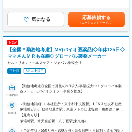
に出社する場合があります。
・医薬品卸およびドラッグストア本部への提案営業
外労働の残業手当は追加支給＜月給＞251,780円～414,270円（一
・将来的な全国転勤があります。
・OTC医薬品の新商品導入提案
律手当を含む）＜昇給有無＞有＜残業手当＞有＜給与補足＞※上記
・販売促進施策の企画・提案
給与詳細は、あくまでも目安の金額であり、選考を通じて上下す
応募依頼する
■クラシエ(株)へ入社後本社での研修期間を経て、MR職としては
・本部バイヤーとの商談・関係構築
気になる
る可能性があります。■昇給：年1回（0.50％～1.00％）■賞与：
クラシエ薬品(株)への在籍出向となります。
（エージェントサービス）
・既存取引先への深耕営業
年2回（計3ヵ月分以上）賃金はあくまでも目安の金額であり、選
出向先：クラシエ薬品株式会社
・新規ドラッグストアへの提案営業 （飛び込み営業やテレアポは
考を通じて上下する可能性があります。月給(月額)は固定手当を含
本社住所：東京都港区海岸3丁目20番20号 ヨコソーレインボータ
なく、アポイント取得後の訪問）
めた表記です。
ワー6階
NEW
※その他全国いずれかの営業所への配属となります。
＜取扱商材＞
【全国＊勤務地考慮】MR(バイオ医薬品)◇年休125日◇
事業内容：医療用医薬品分野（医薬品部門）
現在はOTC医薬品が中心で、内服固形剤（鎮痛薬など）、外用剤
（点鼻薬、虫刺され薬など）のNB品・PB品を取り扱っていま
ママさんＭＲも在籍◇グローバル製薬メーカー
変更の範囲：会社の定める業務
す。
セルトリオン・ヘルスケア・ジャパン株式会社
今後は健康食品や機能性表示食品などの分野へ事業領域が広がる
正社員
5名以上採用
可能性もあります。
＜働き方＞
【勤務地考慮◎全国で募集のMR求人/事業拡大中！グローバル製
社用車を利用して営業活動を行います。
薬メーカー/バイオシミラー事業を推進】
担当エリアや担当社数、出張頻度はご経験やスキルに応じて決定
仕事内容
します。
バイオ医薬品を開発・製造する総合ヘルスケアグループの日本法
新規開拓営業をお任せします。
＜勤務地詳細1＞本社住所：東京都中央区新川1-16-3 住友不動産
人である当社にて、MRを募集いたします。
茅場町ビル3F勤務地最寄駅：東京メトロ日比谷線・東西線／茅場
勤務地
■入社後の流れ：
町駅受動喫煙対策：敷地内喫煙可能場所あり＜勤務地詳細2＞全国
【最寄り駅】
■業務内容：
配属部署にてOJTを開始し、先輩社員との商談同行や引継ぎを通
住所：全国 受動喫煙対策：敷地内全面禁煙変更の範囲：会社の定
茅場町駅、水天宮前駅、八丁堀駅(東京都)
・MR職務の担当エリアにおいて当社製品の新規口座開設ならびに
じて、担当顧客や営業活動について理解を深めていただきます。
める事業所
シェアの拡大を目指す
独り立ちの時期は一律ではなく、習熟度や経験に応じて判断する
＜予定年収＞550万円～800万円＜賃金形態＞月給制＜賃金内訳＞