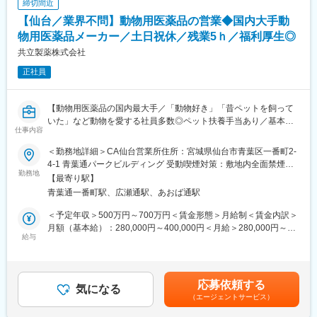
締切間近
■働く環境：
【仙台／業界不問】動物用医薬品の営業◆国内大手動
・宮城県屈指の働きやすい環境が整っております。
・大手水準の福利厚生がございます。
物用医薬品メーカー／土日祝休／残業5ｈ／福利厚生◎
・プライム市場上場小林製薬のグループ会社の正社員採用です。
共立製薬株式会社
正社員
■当社について：
・当社は、小林製薬株式会社の100％子会社として、小林製薬等
で販売している、家庭用医薬品、生活衛生関連製品の製造を行っ
【動物用医薬品の国内最大手／「動物好き」「昔ペットを飼って
ています。
いた」など動物を愛する社員多数◎ペット扶養手当あり／基本直
・当社の商品を全国のお客様にお届けするために重要な生産ライ
仕事内容
行直帰／家族手当あり／退職金あり】
ンを担う主力工場となります。
■仕事内容
＜勤務地詳細＞CA仙台営業所住所：宮城県仙台市青葉区一番町2-
犬や猫などのペット向け医薬品の提案活動です。（CA営業：
変更の範囲：会社の定める業務
4-1 青葉通パークビルディング 受動喫煙対策：敷地内全面禁煙変
Companion Animall（コンパニオンアニマル 伴侶動物）の略称）
勤務地
更の範囲：会社の定める事業所
【最寄り駅】
＜営業スタイル＞
青葉通一番町駅、広瀬通駅、あおば通駅
担当エリア内の動物病院を訪問し、獣医師や動物看護師に対して
医薬品等の情報提供と現場課題の情報収集を行いながら、問題解
＜予定年収＞500万円～700万円＜賃金形態＞月給制＜賃金内訳＞
決の提案を行う提案型営業です
月額（基本給）：280,000円～400,000円＜月給＞280,000円～
※年間目標および月間目標の達成に向けて営業活動いただきます
給与
400,000円＜昇給有無＞有＜残業手当＞有＜給与補足＞※年収は経
※1日あたり6～8件を訪問
験に応じ、相談し決定します。■昇給：年1回（12月）■賞与：年2
※全国の動物病院と取引があるため、基本は既存顧客への訪問で
回（夏、冬）賃金はあくまでも目安の金額であり、選考を通じて
す。（年に数件、新規営業が発生する可能性があります）
上下する可能性があります。月給(月額)は固定手当を含めた表記で
応募依頼する
＜働き方＞
気になる
す。
（エージェントサービス）
基本直行直帰となります。
どのエリアを訪問するか行動予定は、個人の采配で決められ、裁