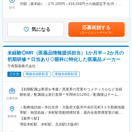
・販売目標を達成させるために卸との協業を推進する
ため、安心して業務に取り組める環境です。
月額（基本給）：275,105円～418,334円その他固定手当/月：
・担当エリア内のKOLを育成し、その地区における波及効果を目
給与
40,000円固定残業手当/月：143,229円～208,333円（固定残業時
指す
■評価制度について：
間40時間0分/月）超過した時間外労働の残業手当は追加支給＜月
・販売目標を達成させるために的確なイベントの企画と運営を実
担当顧客ごとに設定された目標（売上、利益）をもとに既存先や
給＞458,334円～666,667円（一律手当を含む）＜昇給有無＞有＜
践する
新規先への営業活動を行っています。
残業手当＞有＜給与補足＞※年収は経験に応じて決定します。年収
応募依頼する
気になる
目標の達成状況は評価項目の一つですが、達成率以外に、取り組
には営業手当を含みます。※固定残業代は、時間外労働の有無に関
（エージェントサービス）
■採用背景：
み内容も踏まえて評価しています。
わらず40時間分が付きます。※別途営業日当支給（2,000円/日）賃
今後の更なる事業拡大に向けての採用になります。
会社全体としては、個人ごとに目標シートを作成し半期ごとにレ
金はあくまでも目安の金額であり、選考を通じて上下する可能性
ビューを行い役員との面談を実施しています。
があります。月給(月額)は固定手当を含めた表記です。
■当社の特徴：
未経験◎MR（医薬品情報提供担当）1か月半～2か月の
韓国セルトリオングループは、韓国株式市場KOSPIに上市してい
■組織構成：
初期研修＊日当あり◇眼科に特化した医薬品メーカー
るバイオ医薬品を開発・製造する企業の中で、常に時価総額が
12名(40歳～72歳)が在籍しています。
Top5のバイオ医薬品の開発及び製造技術に注力しているグループ
千寿製薬株式会社
部署や役職を問わず意見や提案が活発な社風です。新しいことへ
です。
の挑戦を歓迎し、一人ひとりが主体的にチャレンジできる環境づ
正社員
職種未経験歓迎
業種未経験歓迎
当社は、セルトリオングループで開発及び製造しているバイオシ
くりを大切にしています。
ミラー＊を含めたバイオ医薬品を日本で販売するため、セルトリ
また、仕事とプライベートの両立を支援し、ワークライフバラン
オングループの日本法人として2014年に設立され、現在、4製品
スを重視した働きやすい職場づくりに努めています。
【初期配属は希望を考慮／異業界の営業やコメディカルなど未経
を販売しており、今後もパイプラインを拡大していきます。
験歓迎／配属後は直行直帰＊年間休日128日／配属後はチーム制
変更の範囲：会社の定める業務
仕事内容
で助け合う風土／社宅あり】
今後の更なる事業拡大に向け、ご自身の経験やノウハウを発揮頂
＜勤務地詳細＞本社住所：大阪府大阪市中央区瓦町3-1-9 勤務地最
きながら、会社・個人共に成長して行くメンバーを今回募集致し
■職務内容：
寄駅：御堂筋線／本町駅受動喫煙対策：屋内全面禁煙変更の範
ます。
医薬品の情報提供担当（MR）として、ドクターや医薬品卸へ訪
勤務地
囲：会社の定める事業所
【最寄り駅】
問、当社製品の提案・販売をお任せします。
＊バイオシミラー：先行バイオ医薬品と同等/同質の品質、安全性
堺筋本町駅、本町駅、北浜駅(大阪府)
および有効性を有し、異なる製造販売業者により開発される医薬
＜具体的な業務内容＞