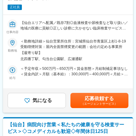
正社員
【仙台エリアへ配属／既存7割◎血液検査や尿検査など取り扱い／
地域の医療に貢献◎正しい診察に欠かせない臨床検査サービスを
仕事内容
提案】
■職務内容：
＜勤務地詳細＞仙台営業所住所：宮城県仙台市青葉区上杉1-8-19
医療機関へ訪問し、臨床検査（血液検査や尿検査など）受託サー
受動喫煙対策：屋内全面禁煙変更の範囲：会社の定める事業所
ビスの提案をお任せします。
勤務地
【最寄り駅】
北四番丁駅、勾当台公園駅、広瀬通駅
＜当社の臨床検査受託サービスについて＞
医療機関が、正確で迅速な“診断”を行うための第一歩となるのが、
＜予定年収＞500万円～650万円＜賃金形態＞月給制補足事項なし
尿検査や血液検査、病理検査などの「臨床検査」です。「病院内
＜賃金内訳＞月額（基本給）：300,000円～400,000円＜月給＞
では検査業務ができない」「高度な検査業務を依頼したい」な
給与
300,000円～400,000円＜昇給有無＞有＜残業手当＞有＜給与補足
ど、各医療機関のニーズに合わせて、当社では、臨床検査の受託
＞条件面はご経験スキル等から総合的に検討させていただきま
を行っています。
す。■賞与：年2回（7月、12月）賃金はあくまでも目安の金額で
当社のサービスは、病気の予防や早期発見、治療に貢献しており
あり、選考を通じて上下する可能性があります。月給(月額)は固定
応募依頼する
ます。
気になる
手当を含めた表記です。
（エージェントサービス）
＜具体的な業務内容＞
・病院や診療所など、医療機関への定期訪問
└既存7割、新規3割
【仙台】病院向け営業＜私たちの健康を守る検査サー
※臨床検査に関する情報提供、顧客のニーズに合わせた検査方法や
ビス＞◇コメディカルも歓迎◇年間休日125日
検査項目の提案、アフターフォローなどを行います。