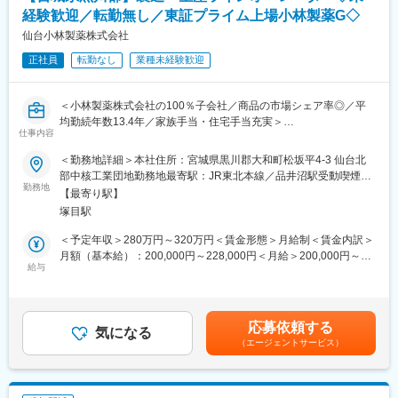
経験歓迎／転勤無し／東証プライム上場小林製薬G◇
■魅力：
・2024年に新築の工場が竣工しており、働く環境は充実していま
仙台小林製薬株式会社
す。
正社員
転勤なし
業種未経験歓迎
・化学メーカーの施設管理者として手に職を磨けます。
・業務に必要な資格を取得する場合は会社からの補助を受けるこ
とも可能です。詳細は会社規定をご確認ください
＜小林製薬株式会社の100％子会社／商品の市場シェア率◎／平
均勤続年数13.4年／家族手当・住宅手当充実＞
■組織構成：
仕事内容
部門長：50代 メンバー4名：40～60代
■業務内容：
＜勤務地詳細＞本社住所：宮城県黒川郡大和町松坂平4-3 仙台北
オートメーション化された生産ラインで当社製品ブルーレット・
部中核工業団地勤務地最寄駅：JR東北本線／品井沼駅受動喫煙対
■当社について：
アイボン・アンメルツヨコヨコなどの日用品や医薬品をより生産
勤務地
策：敷地内喫煙可能場所あり変更の範囲：無
・当社は、小林製薬株式会社の100％子会社として、小林製薬等
【最寄り駅】
性高く製造する業務を推進していただくために下記のお仕事をお
で販売している、家庭用医薬品、生活衛生関連製品の製造を行っ
塚目駅
任せします。
ています。
＜予定年収＞280万円～320万円＜賃金形態＞月給制＜賃金内訳＞
・当社の商品を全国のお客様にお届けするために重要な生産ライ
■業務詳細：
月額（基本給）：200,000円～228,000円＜月給＞200,000円～
ンを担う主力工場となります。
・生産設備の操作、チョコ停対応、日常保全（清掃、簡単な部品
給与
228,000円＜昇給有無＞有＜残業手当＞有＜給与補足＞■賞与実
交換等）
績：昨年度実績2ヵ月分賃金はあくまでも目安の金額であり、選考
変更の範囲：会社の定める業務
・生産ラインの生産進捗管理、作業性の改善
を通じて上下する可能性があります。月給(月額)は固定手当を含め
・ライン従事者のサポート業務（作業教育、安全管理など）
た表記です。
応募依頼する
気になる
（エージェントサービス）
■魅力：
2025年4月より社員給与のベースアップを実施し、働き方や従業
員満足度のさらなる改善をしております。