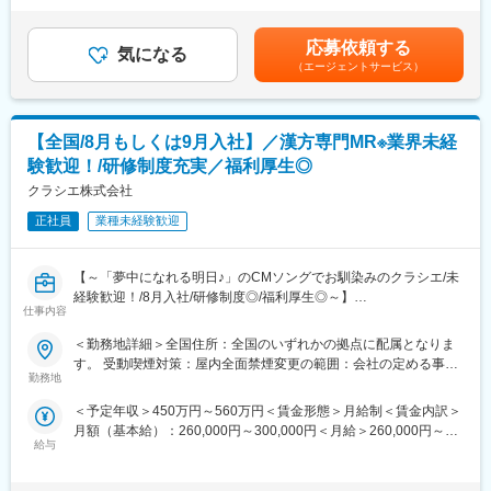
け橋となっていただきます。
床試験を行い、承認を得る必要があります。また、後発品を出す
動では時間外手当なし。平日・休日に実施されるMR活動以外の講
ためには既存製品と生物学的同等性を証明する必要があります
演会等には時間外手当を支給。■営業日当（3～5時間以内：1,000
応募依頼する
■働き方・スタイル：
が、多成分系の薬剤である漢方製剤は証明が非常に困難であり、
気になる
円、5～8時間以内：2,100円、8時間以上：2500円）■昇給：年1
（エージェントサービス）
当社はエリア担当制で、訪問スケジュールは仕事に慣れてくると
現在後発品として認められている薬剤がないのが現状です。
回■賞与：年2回（前年実績5.0カ月支給）賃金はあくまでも目安の
自らの裁量で決定・調整可能になります。
金額であり、選考を通じて上下する可能性があります。月給(月額)
変更の範囲：会社の定める業務
は固定手当を含めた表記です。
■当社について：
【全国/8月もしくは9月入社】／漢方専門MR※業界未経
当社は、1939年の創業以来、整形外科をはじめとする専門領域の
験歓迎！/研修制度充実／福利厚生◎
先生方の期待と信頼に応え、創薬研究から開発・製造・販売ま
で、製薬に関するすべての業務を一貫して手掛けてきました。当
クラシエ株式会社
社の強みは、主力製品の疼痛治療薬「ノイロトロピン」などを通
正社員
業種未経験歓迎
じて築き上げてきた、整形外科領域における実績にあります。
変更の範囲：会社の定める業務
【～「夢中になれる明日♪」のCMソングでお馴染みのクラシエ/未
経験歓迎！/8月入社/研修制度◎/福利厚生◎～】
仕事内容
＜2026年8月入社＞
＜勤務地詳細＞全国住所：全国のいずれかの拠点に配属となりま
■業務内容：
す。 受動喫煙対策：屋内全面禁煙変更の範囲：会社の定める事業
医療用漢方製剤専門の※MR職として医療従事者への情報提供をお
勤務地
所
任せします。漢方は昨今、医療現場での活用が進んでいる成長領
＜予定年収＞450万円～560万円＜賃金形態＞月給制＜賃金内訳＞
域です。対象となる診療科は多いですが、特に高齢者医療や女性
月額（基本給）：260,000円～300,000円＜月給＞260,000円～
医療に注力しています。
給与
300,000円＜昇給有無＞有＜残業手当＞有＜給与補足＞■昇給年1
※担当施設は開業医が中心ですが、大学病院や大病院なども担当
回、賞与年2回■残業手当は残業時間に応じて別途支給※給与条件
し、様々な経験を積むことが出来ます。
はご経験やスキルに応じて決定させていただきます。賃金はあく