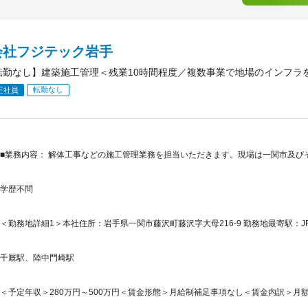
会社フジテック岩手
転勤なし】建築施工管理＜残業10時間程度／複数事業で地場のインフラ
転勤なし
正社員
■業務内容： 解体工事などの施工管理業務を担当いただきます。現場は一関市及び
学歴不問
＜勤務地詳細1＞本社住所：岩手県一関市藤沢町藤沢字大母216-9 勤務地最寄駅：J
千厩駅、陸中門崎駅
＜予定年収＞280万円～500万円＜賃金形態＞月給制補足事項なし＜賃金内訳＞月額（基本