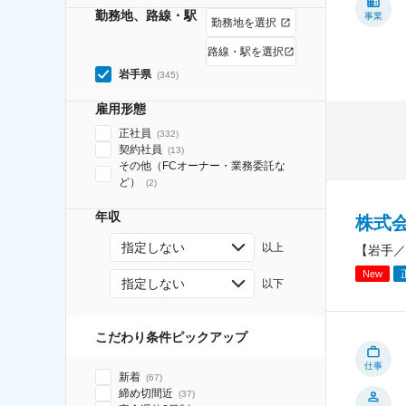
勤務地、路線・駅
事業
勤務地を選択
路線・駅を選択
岩手県
(
345
)
雇用形態
正社員
(
332
)
契約社員
(
13
)
その他（FCオーナー・業務委託な
ど）
(
2
)
年収
株式
指定しない
以上
【岩手／
New
指定しない
以下
こだわり条件ピックアップ
仕事
新着
(
67
)
締め切間近
(
37
)