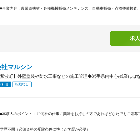
■事業内容：農業資機材・各種機械販売メンテナンス、自動車販売・点検整備検査、給
求人
会社マルシン
紫波町】外壁塗装や防水工事などの施工管理◆岩手県内中心/残業ほぼ
転勤なし
正社員
■本求人のポイント： 〇同社の仕事に興味をお持ちの方であればどなたでもご応募
学歴不問（必須資格の受験条件に準じた学歴が必要）