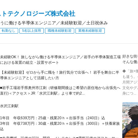
ストテクノロジーズ株式会社
うに働ける半導体エンジニア／未経験歓迎／土日祝休み
転勤なし
5名以上採用
職種未経験歓迎
業種未経験歓迎
好きな街
未経験OK！ 旅しながら働ける半導体エンジニア／岩手の半導体製造工場
そんな働
における装置の組立・設置サポート
◆「旅×
【未経験歓迎】ゼロから手に職を！旅行気分で出張へ！ 岩手を舞台に半
も違う。
導体エンジニアとして活躍したい方
月間アジ
■岩手工場岩手県奥州市江刺（研修期間後はご希望の居住地から出張先へ
文化やグ
直行)＜アクセス＞JR「水沢江刺駅」より車で約2...
身につ...
水沢江刺駅
1年目 年収639万円：25歳・残業20ｈ＋出張手当（240日）込
3年目 年収738万円：30歳・残業20ｈ＋出張手当（300日）＋扶養家族
込