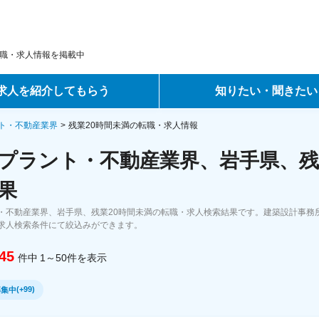
職・求人情報を掲載中
求人を紹介してもらう
知りたい・聞きたい
ントサービス
転職ノウハウ
ト・不動産業界
残業20時間未満の転職・求人情報
プラント・不動産業界、岩手県、残
サービス
データで見る転職
果
ーエージェントサービス
コラム・インタビュー
・不動産業界、岩手県、残業20時間未満の転職・求人検索結果です。建築設計事務
求人検索条件にて絞込みができます。
転職Q&A
45
件中
1～50
件
を表示
(
+99
)
募集中