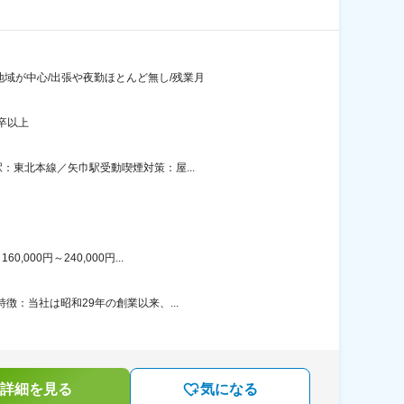
地域が中心/出張や夜勤ほとんど無し/残業月
卒以上
：東北本線／矢巾駅受動喫煙対策：屋...
00円～240,000円...
徴：当社は昭和29年の創業以来、...
詳細を見る
気になる