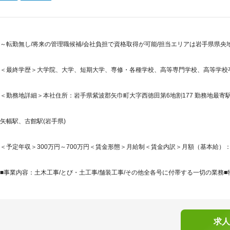
～転勤無し/将来の管理職候補/会社負担で資格取得が可能/担当エリアは岩手県県央
＜最終学歴＞大学院、大学、短期大学、専修・各種学校、高等専門学校、高等学校
＜勤務地詳細＞本社住所：岩手県紫波郡矢巾町大字西徳田第6地割177 勤務地最寄駅
矢幅駅、古館駅(岩手県)
＜予定年収＞300万円～700万円＜賃金形態＞月給制＜賃金内訳＞月額（基本給）：160,0
■事業内容：土木工事/とび・土工事/舗装工事/その他全各号に付帯する一切の業務■特
求人