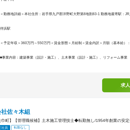
＜勤務地詳細＞本社住所：岩手県九戸郡洋野町大野第8地割83-1 勤務地最寄駅：JR
侍浜駅
＜予定年収＞360万円～550万円＜賃金形態＞月給制＜賃金内訳＞月額（基本給）：280,0
■事業内容：建築事業（設計・施工）、土木事業（設計・施工）、リフォーム事業
求人
会社佐々木組
矢巾町】【管理職候補】土木施工管理技士◆転勤無し/1954年創業の安定
転勤なし
正社員