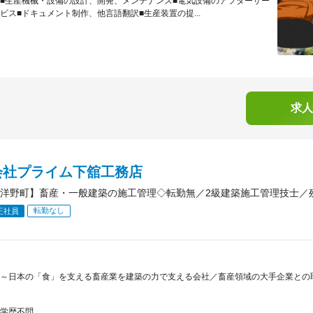
■生産機械・設備の設計、開発、メンテナンス■電気設備のアフターサー
ビス■ドキュメント制作、他言語翻訳■生産装置の提...
求人
会社プライム下舘工務店
洋野町】畜産・一般建築の施工管理◇転勤無／2級建築施工管理技士／残
転勤なし
正社員
～日本の「食」を支える畜産業を建築の力で支える会社／畜産領域の大手企業との取
学歴不問