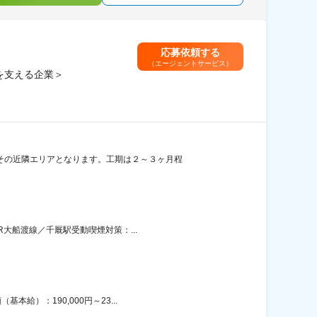
応募依頼する
（エージェントサービス）
を支える企業＞
その近隣エリアとなります。工期は２～３ヶ月程
R大船渡線／千厩駅受動喫煙対策：...
給）：190,000円～23...