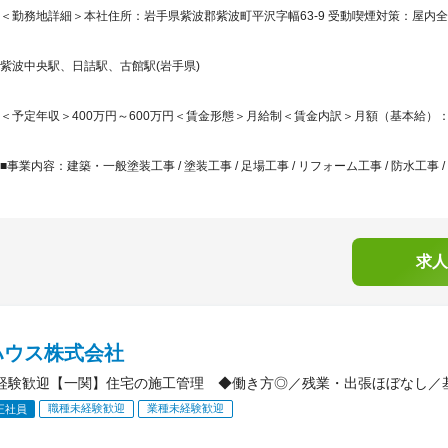
＜勤務地詳細＞本社住所：岩手県紫波郡紫波町平沢字幅63-9 受動喫煙対策：屋内
紫波中央駅、日詰駅、古館駅(岩手県)
＜予定年収＞400万円～600万円＜賃金形態＞月給制＜賃金内訳＞月額（基本給）：180,0
■事業内容：建築・一般塗装工事 / 塗装工事 / 足場工事 / リフォーム工事 / 防水工事 / 防食
求人
ハウス株式会社
経験歓迎【一関】住宅の施工管理 ◆働き方◎／残業・出張ほぼなし／
職種未経験歓迎
業種未経験歓迎
正社員