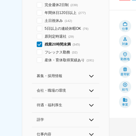
完全週休2日制
(
239
)
年間休日120日以上
(
277
)
土日祝休み
(
142
)
5日以上の連続休暇OK
仕事
(
76
)
原則定時退社
(
29
)
対象
残業20時間未満
(
345
)
フレックス勤務
(
32
)
勤務地
産休・育休取得実績あり
(
191
)
最寄駅
募集・採用情報
給与
会社・職場の環境
事業
待遇・福利厚生
語学
仕事内容