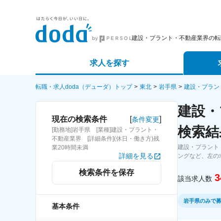
建設・プラント・不動産業界の転
求人を探す
詳細条件から探す
エージェ
転職・求人doda（デューダ）トップ
東北
岩手県
建設・プラン
建設・
新着求人から探す
スカウト
[
]
現在の検索条件
条件変更
検索結
[勤務地]岩手県 [業種]建設・プラント・
求人特集から探す
パートナ
不動産業界 [詳細条件](休日・働き方)残
建設・プラント
業20時間未満
詳細を見る
ングなど、左の
検索条件を保存
3
該当求人数
岩手県のみで
基本条件