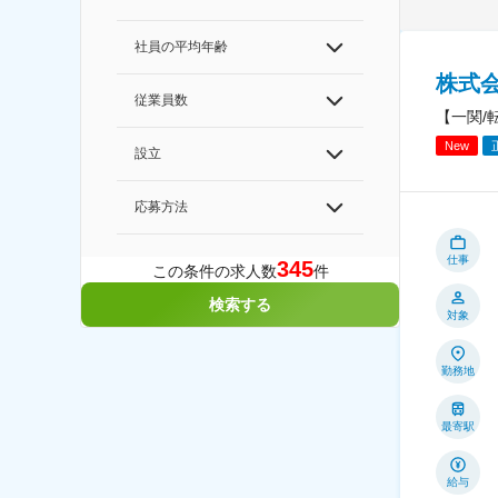
社員の平均年齢
株式
従業員数
【一関/
New
設立
応募方法
仕事
345
この条件の求人数
件
検索する
対象
勤務地
最寄駅
給与