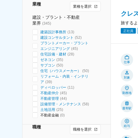
業種
業種を選択
クレ
建設・プラント・不動産
旅するよ
業界
(
345
)
正社員
建築設計事務所
(
13
)
建設コンサルタント
(
52
)
プラントメーカー・プラント
エンジニアリング
(
45
)
住宅設備・建材
(
28
)
ゼネコン
(
35
)
仕事
サブコン
(
50
)
住宅（ハウスメーカー）
(
50
)
リフォーム・内装・インテリ
対象
ア
(
39
)
ディベロッパー
(
11
)
不動産仲介
(
45
)
勤務地
不動産管理
(
44
)
設備管理・メンテナンス
(
58
)
最寄駅
土地活用
(
25
)
不動産金融
(
0
)
給与
職種
職種を選択