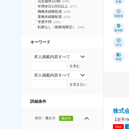
完全週休2日制
(
239
)
対象
年間休日120日以上
(
277
)
職種未経験歓迎
(
149
)
勤務地
業種未経験歓迎
(
152
)
学歴不問
(
165
)
転勤なし（勤務地限定）
(
160
)
最寄駅
キーワード
給与
求人掲載内容すべて
事業
を含む
求人掲載内容すべて
を含まない
詳細条件
株式
休日・働き方
選択中
【岩手/
New