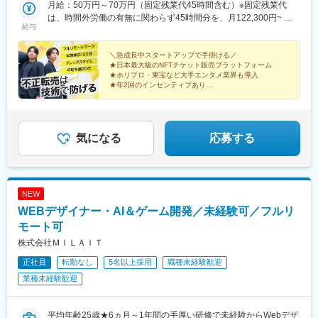
月給：50万円～70万円（固定残業代45時間含む）※固定残業代
(東京都)、南阿佐ケ谷駅、王子駅、荒川二丁目駅、新板橋駅、練馬
は、時間外労働の有無に関わらず45時間分を、月122,300円~ 月
駅、梅島駅、京成立石駅、新小岩駅、昭島駅、東秋留駅、若葉台
給与
171,200円支給 上記を超える時間外労働分は追加で支給
駅、東所沢駅、谷保駅、鷹の台駅、狛江駅、西国立駅、聖蹟桜ケ
丘駅、調布駅、田無駅、西八王子駅、羽村駅、東久留米駅、久米
＼急成長中スタートアップで手掛ける／
川駅、上北台駅、日野駅(東京都)、府中駅(東京都)、福生駅、町田
★日本最大級のNFTチケット販売プラットフォーム
駅、武蔵境駅、馬車道駅、京急川崎駅、相模原駅、横須賀中央
★ホリプロ・東宝など大手エンタメ業界も導入
駅、平塚駅、鎌倉駅、藤沢駅、風祭駅、北茅ケ崎駅、逗子・葉山
★年2回のインセンティブあり
★年休120日以上／フレックスタイム制
駅、三崎口駅、秦野駅、本厚木駅、鶴間駅、伊勢原駅、海老名駅
★20代中心の若手チーム／代表との距離も近い
(相鉄・小田急)、相武台前駅、大雄山駅、葭川公園駅、本八幡駅
(総武線)、大神宮下駅、松戸駅、愛宕駅(千葉県)、京成臼井駅、京
成津田沼駅、柏駅、上総村上駅、流山駅、八千代緑が丘駅、我孫
気になる
応募する
子駅、新鎌ケ谷駅、新浦安駅、四街道駅、北浦和駅、本川越駅、
南鳩ケ谷駅、行田市駅、航空公園駅、加須駅、東松山駅、春日部
駅、狭山市駅、羽生駅、鴻巣駅、上尾駅、草加駅、越谷駅、蕨
駅、戸田駅(埼玉県)、入間市駅、朝霞駅、志木駅、和光市駅、新座
NEW
駅、桶川駅、久喜駅、北本駅、八潮駅、鶴瀬駅、三郷中央駅、蓮
WEBデザイナー・AI＆ゲーム開発／未経験可／フルリ
田駅、若葉駅、幸手駅、一本松駅(埼玉県)、吉川駅、ふじみ野駅、
水戸駅、工機前駅、日立駅、中菅谷駅、東海駅、涸沼駅、大洗
モート可
駅、笠間駅、つくば駅、土浦駅、石岡駅、荒川沖駅、下総神崎
株式会社ＭＩＬＡＩＴ
駅、牛久駅、竜ケ崎駅、みらい平駅、守谷駅、都島駅、野田阪神
正社員
転勤なし
5名以上採用
職種未経験歓迎
駅、桜島駅、阿波座駅、朝潮橋駅、津守駅、大阪上本町駅、芦原
橋駅、福駅、だいどう豊里駅、今里駅(地下鉄)、桃谷駅、千林大宮
業種未経験歓迎
駅、鴫野駅、東天下茶屋駅、沢ノ町駅、駒川中野駅、西天下茶屋
駅、三国駅(大阪府)、横堤駅、住ノ江駅、喜連瓜破駅、大阪梅田駅
(阪急線)、堺筋本町駅、堺駅、深井駅、石津川駅、栂・美木多駅、
平均年齢25歳★6ヵ月～1年間の手厚い研修で未経験からWebデザ