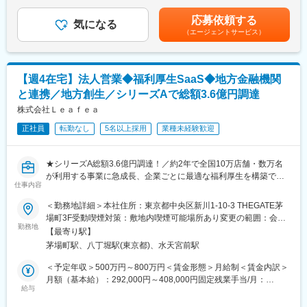
支援できます。
（一律手当を含む）＜昇給有無＞有＜残業手当＞有＜給与補足＞※
・宿泊施設様の現状把握（アクセス人数、予約率、予約単価、予
上記はあくまで想定であり、ご経験、スキルに応じ決定させて頂
応募依頼する
約経路等）
気になる
◎大規模なデータ処理を経験できる
きます。■昇給年2回■賞与年2回■決算賞与有賃金はあくまでも目
（エージェントサービス）
・数値分析・課題抽出を通じ宿泊施設様の課題解決に繋がるソリ
数億レコード規模のデータを扱い、サービス本体、営業、マー
安の金額であり、選考を通じて上下する可能性があります。月給
ューション提案
ケ、アクセスログなど取得元の異なるデータの統合・加工を実現
(月額)は固定手当を含めた表記です。
・広告プロモーション出稿による集客強化施策提案
するスケーラブルな基盤を構築する経験ができます。
・マーケティング部門・編成部門と連携したプロモーション企画
【週4在宅】法人営業◆福利厚生SaaS◆地方金融機関
への参加促進提案
変更の範囲：無
と連携／地方創生／シリーズAで総額3.6億円調達
■ポジションの魅力：
株式会社Ｌｅａｆｅａ
【コンサルティング型の営業力やマーケティング知識が身に付
正社員
転勤なし
5名以上採用
業種未経験歓迎
く】
ビジュアル設定や検索タグの最適化など、データと戦略を活用し
て集客効果を最大化するだけではなく、時には施設改修やメニュ
★シリーズA総額3.6億円調達！／約2年で全国10万店舗・数万名
ー開発など、売上に直結するアイデアを一緒に考えることもあ
が利用する事業に急成長、企業ごとに最適な福利厚生を構築でき
り、幅広いスキルを身に着けることが可能です。
仕事内容
るOEM型SaaS
【事業の高い将来性】
★全国の地方金融機関と連携し、地方活性化を推進
＜勤務地詳細＞本社住所：東京都中央区新川1-10-3 THEGATE茅
国内シェアの拡大だけではなく、インバウンド需要に伴いよりサ
★Forbes JAPAN「時代を担う新星たち 2026年注目の日本発スタ
場町3F受動喫煙対策：敷地内喫煙可能場所あり変更の範囲：会社
ービスとしての成長を拡大しています。
ートアップ100選」に選出
勤務地
の定める事業所（リモートワーク含む）
【最寄り駅】
■事業について
茅場町駅、八丁堀駅(東京都)、水天宮前駅
数億円の資金調達を経た成長フェーズにおいて、パートナーセー
楽天トラベル：http://travel.rakuten.co.jp/
ルスをお任せいたします。
＜予定年収＞500万円～800万円＜賃金形態＞月給制＜賃金内訳＞
採用情報・事業紹介・事業長メッセージ等：
銀行員の育成や同行訪問を通じて中小企業への販売拡大を推進し
月額（基本給）：292,000円～408,000円固定残業手当/月：
https://corp.rakuten.co.jp/careers/travel/
ます。
給与
125,000円～175,000円（固定残業時間45時間0分/月）超過した時
巨大な組織である銀行を動かすダイナミックさがあり、地方銀行
間外労働の残業手当は追加支給＜月給＞417,000円～583,000円