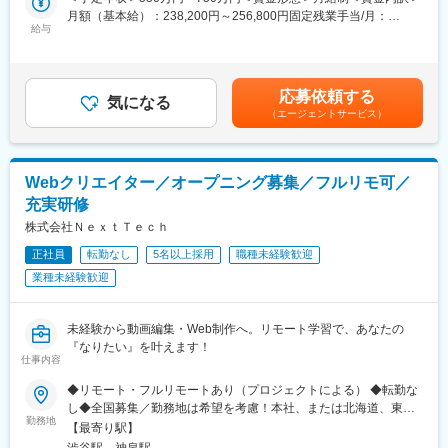
＜事業について＞
・データサイエンスで事業成長に直接貢献できる：
月額（基本給）：238,200円～256,800円固定残業手当/月：
あなたにお任せしたいのは、顧客の事業成功に向けて戦略立案か
給与
データサイエンスを活用したモデル開発や分析結果が、審査精度
81,800円～88,200円（固定残業時間45時間0分/月）超過した時間
ら実行まで伴走する「営業共創パートナー」としての仕事です。
向上や収益改善など経営成果に直結するポジションです。自らの
外労働の残業手当は追加支給＜月給＞320,000円～345,000円（一
再現性の高い「課題解決プロセス」を武器に、クライアントの事
分析が事業KPIに与えるインパクトを実感できます。
律手当を含む）＜昇給有無＞有＜残業手当＞有＜給与補足＞※経験
業成長を牽引していただきます。
・スピード感のある実行環境：
や能力を最大限に考慮して決定いたします。■給与改定 年1回（7
応募依頼する
支援先は、大手企業から注目のSaaS系スタートアップまで多岐に
気になる
課題抽出からモデリング、業務適用、効果検証までを一貫して担
月）■賞与 年2回（6月・12月）※昨年支給実績2回■インセンティ
（エージェントサービス）
わたります。優良企業の成長に直結する支援ができ、社会に与え
うことができます。分析結果が実際の業務や施策に反映されやす
ブ支給あり賃金はあくまでも目安の金額であり、選考を通じて上
るインパクトを感じられる点 が仕事の大きな魅力の一つです。
く、変化の速い環境で実践的な経験を積むことができます。
下する可能性があります。月給(月額)は固定手当を含めた表記で
・多様なキャリアパス：
す。
＜業務の流れ＞
マネジメントとして組織をリードするキャリアに加え、専門性を
Webクリエイター／オープニング募集／フルリモ可／
フィールドセールスが獲得した案件に対し、営業戦略の立案・実
高めるスペシャリストとしての成長も可能です。
充実研修
行・改善を一貫して支援します。
※担当件数は1人あたり5件程度を想定
株式会社ＮｅｘｔＴｅｃｈ
変更の範囲：会社の定める業務
1）役員層・営業責任者と事業・営業課題や目指す姿をディスカッ
正社員
転勤なし
5名以上採用
職種未経験歓迎
ション
業種未経験歓迎
2）営業戦略や計画を策定し、施策の提案
3）成果を分析し、改善案や新たな施策を継続的に提案
4）長期的な伴走を通じて、顧客の事業成長に貢献
未経験から動画編集・Web制作へ。リモート学習で、あなたの
『なりたい』を叶えます！
＜3つのコースからキャリア選択可能！＞
仕事内容
■早期でリーダーへ挑戦：入社1年未満でも、挑戦する意思と実績
次第でチームリーダーに挑戦可能。
◆リモート・フルリモートあり（プロジェクトによる） ◆転勤な
■プレイヤーとしてエキスパートを目指す：案件成果に応じて報酬
し◆全国募集／勤務地は希望を考慮！本社、または北海道、東
勤務地
が還元される制度があり、成果次第で年収1000万円以上を目指せ
北、関東、北信越、東海、関西、中国、四国、九州などのプロジ
【最寄り駅】
ます。営業のエキスパートとして顧客に向き合い続けたい方に最
ェクト先 ※直行直帰OK！U・Iターンも大歓迎です。＊＼上京支援