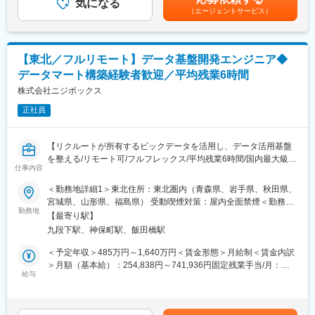
・JavaScriptによるカスタムイベントの実装
気になる
手当は「グレード手当」として支給します。■査定：年2回■賞
変更の範囲：会社の定める業務
（エージェントサービス）
◎実装後の検証・デバッグ
与：年2回（6月と12月）賃金はあくまでも目安の金額であり、選
・Adobe Debuggerやネットワークモニタを用いたデータ確認
考を通じて上下する可能性があります。月給(月額)は固定手当を含
・実データと仕様の突合による品質担保
めた表記です。
◎データフィードやAPIを活用したデータ連携
【東北／フルリモート】データ基盤開発エンジニア◆
・BigQueryやBIツール（Tableauなど）との連携設計
データマート構築経験者歓迎／平均残業6時間
・データサイエンティストとの協業による分析基盤の整備
◎データガバナンス・運用効率化の推進
株式会社ニジボックス
・権限管理やレポートスイートの最適化
正社員
・管理APIを用いた自動化・運用負荷の軽減
■本ポジションの魅力：
【リクルートが所有するビックデータを活用し、データ活用基盤
◎社会的インパクトの大きいデータに関われる
を整える/リモート可/フルフレックス/平均残業6時間/国内最大級の
リクルートグループの大規模サービス群の裏側で、数百万～数千
仕事内容
メディアであるリクルート案件に携われる】
万規模のユーザーデータを扱い、社会に影響を与える意思決定を
＜勤務地詳細1＞東北住所：東北圏内（青森県、岩手県、秋田県、
支援できます。
■概要：
宮城県、山形県、福島県） 受動喫煙対策：屋内全面禁煙＜勤務地
◎技術とビジネスの両面で成長できる
リクルートグループの膨大なデータを利用して多様な事業を横断
勤務地
詳細2＞本社住所：東京都千代田区九段北1丁目14-6 九段坂上KS
単なるデータ処理にとどまらず、課題発見・要件定義・改善提案
【最寄り駅】
して支える「プロダクトグロースエンジニア（PGE）」として、
ビル 南棟4階勤務地最寄駅：東京メトロ東西線半蔵門線／九段下
まで一貫して関われるため、データエンジニアとしてもビジネス
九段下駅、神保町駅、飯田橋駅
データパイプラインやデータアプリケーションなど様々なプロダ
駅受動喫煙対策：屋内全面禁煙変更の範囲：会社の定める事業所
パーソンとしてもスキルアップが可能です。
クトの開発業務に携わっていただきます。
（リモートワーク含む）
＜予定年収＞485万円～1,640万円＜賃金形態＞月給制＜賃金内訳
◎スキルアップ支援
＞月額（基本給）：254,838円～741,936円固定残業手当/月：
社内勉強会や技術共有文化も活発で、学び続けられる環境です
■プロダクトに共通する仕事内容：
給与
74,329円～216,398円（固定残業時間35時間0分/月）超過した時
・リクルートグループ内でのデータ活用のためのデータ基盤やマ
間外労働の残業手当は追加支給＜月給＞329,167円～958,334円
■開発環境
ーケティングツール（データアプリケーション）などのプロダク
（一律手当を含む）＜昇給有無＞有＜残業手当＞有＜給与補足＞※
計測・分析基盤：Adobe Analytics、Tags、Adobe Data Feeds /
トを企画・設計から開発まで一貫して運用する