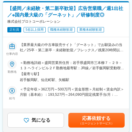
て上下する可能性があります。月給(月額)は固定手当を含めた表記
変更の範囲：会社の定める業務
・翌日のスケジュール確認や日報を書いて退社
です。
【盛岡／未経験・第二新卒歓迎】広告営業職／週1出社
／※国内最大級の「グーネット」／研修制度◎
■扱うサービス
『HOT PEPPER Beauty』：国内最大級のヘアサロン、リラク＆
株式会社プロトコーポレーション
ビューティーサロンの検索・予約サイトです。
正社員
5名以上採用
職種未経験歓迎
業種未経験歓迎
『サロンボード』：美容サロンの予約業務を進化させ業務効率・
集客力を高める予約・顧客管理システムです。
【業界最大級の中古車販売サイト「グーネット」でお馴染みの当
■研修体制
社／25卒・第二新卒・未経験歓迎／フレックス／残業20時間以内
ビジネスマナーや営業プロセスといったビジネススキルから、商
仕事内容
／顧客との良好な関係での安心感ある営業／ノルマ無し／幅広い
品や業界についての専門知識まで、各種研修制度が整っておりま
キャリアアップ／】
＜勤務地詳細＞盛岡営業所住所：岩手県盛岡市三本柳７－２９－
すので、未経験の方でも早期に活躍することが可能です。
■仕事概要：
１３ ヘラインビル２Ｆ勤務地最寄駅：JR線／岩手飯岡駅受動喫煙
・顧客（中古車販売店）に対して、売上・利益の最大化に貢献す
勤務地
対策：屋内全面禁煙変更の範囲：会社の定める事業所（リモート
■働く環境
【最寄り駅】
るご提案を行います。
ワーク含む）
20代・30代の若手メンバーが活躍中。中途入社は90％以上です。
岩手飯岡駅、仙北町駅、矢幅駅
営業時の移動手段は車を使用しての活動となります。
多くの未経験者を育ててきたノウハウがあるので、まずは行動し
＜予定年収＞362万円～500万円＜賃金形態＞月給制＜賃金内訳＞
てみる姿勢と学ぶ意欲さえあれば未経験からでもスキルを高めて
■職務詳細：クライアント（広告主）に対して、クルマ情報誌『グ
月額（基本給）：193,527円～264,090円固定残業手当/月：
いけます。
ー』、WEB・アプリ『グーネット』への情報掲載を通じ“売上アッ
給与
38,176円～50,528円（固定残業時間25時間0分/月）超過した時間
プ・顧客増”のご提案をしていただきます。一人あたりの担当社数
外労働の残業手当は追加支給＜月給＞231,703円～314,618円（一
■卒業後の進路
は約80社、1日の営業件数は8～10件程度（ノルマは一切ありませ
律手当を含む）＜昇給有無＞有＜残業手当＞有＜給与補足＞上記
期間を区切り集中して自分を磨く契約社員制度（最長3年半）は、
ん）
に加え、家族手当や車通勤手当、営業手当等あり昇給：年1回（4
3年で終わりではなく、3年後のスタートを見据えた働き方です。
応募依頼する
※一部、取材・撮影・制作もお任せします。また、自動車メーカー
気になる
月）賞与：年2回（3月、10月）賃金はあくまでも目安の金額であ
当社を卒業したあとは、憧れの業界の営業職に就く人、ベンチャ
（エージェントサービス）
への企画提案も行ないます。
り、選考を通じて上下する可能性があります。月給(月額)は固定手
ー企業へ転職する人、企画や広報などの新たな職種にチャレンジ
※新規と既存の割合は3：7程度です。
当を含めた表記です。