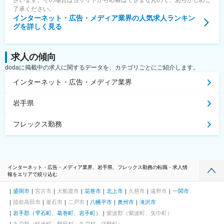
ざいます。その場合は当サイトから応募はできませんので、あらかじめご
了承ください。
インターネット・広告・メディア業界
の人気求人ランキン
グを詳しく見る
求人の傾向
dodaに掲載中の求人に関するデータを、カテゴリごとにご紹介します。
インターネット・広告・メディア業界
岩手県
フレックス勤務
インターネット・広告・メディア業界、岩手県、フレックス勤務の転職・求人情
報をエリアで絞り込む
盛岡市
宮古市
大船渡市
花巻市
北上市
久慈市
遠野市
一関市
陸前高田市
釜石市
二戸市
八幡平市
奥州市
滝沢市
岩手郡（雫石町、葛巻町、岩手町）
紫波郡（紫波町、矢巾町）