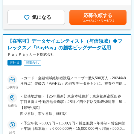
足＞※経験、スキル、業績、貢献度に応じ当社規定により決定※毎
■当ポジションの魅力：
年1回見直し※会社業績および個人貢献度により特別一時金（イン
■入社後
クレジットカードサービスの根幹とも言える国際ブランド関連の
センティブ）を支給（年1回）賃金はあくまでも目安の金額であ
先輩社員への同行やマネジメントとのロープレを通じて業務を習
応募依頼する
業務に携わることにより、会社への貢献度が高い業務です。
気になる
り、選考を通じて上下する可能性があります。月給(月額)は固定手
得いただきます。知識を身につけながら経験を積み、2週間～1か
（エージェントサービス）
ブランドとのインセンティブ交渉を通じた直接的な利益貢献に加
当を含めた表記です。
月程度での独り立ちを目指していただくイメージです。
え、クレジットカードの基本スペックを向上する新しいサービス
やソリューションをユーザーにお届けすることが可能です。
■同社
2022年創業。本格的な成長を目指すフェーズで、「福利厚生業界
【在宅可】データサイエンティスト（与信領域）◆フ
■組織・チーム紹介：
で利用率No.1のアプリ開発」と「ユニークでスピード感のある事
レックス／「PayPay」の顧客ビッグデータ活用
当ポジションが属する事業推進本部は、ビジネス開発部・ビジネ
業成長」を推進しています。
ス推進部・ファンドソースマネジメント部・キャッシング推進部
ＰａｙＰａｙカード株式会社
従業員はアプリを提示するだけで、全国の提携店舗（飲食店、フ
から構成される組織です。
ィットネスジム、映画館、旅行、美容、育児・介護支援など）で
正社員
転勤なし
今回募集となる国際ブランド企画グループが属しているビジネス
割引や優待を受けることが可能です。業界最安水準の月額費用を
開発部は、新規ビジネスの企画・推進を実行し、いち早くより良
強みに、これまで予算の都合で福利厚生を充実させられなかった
いサービスをユーザーに提供することを実現するために日々取り
中小企業を中心に導入が拡大中です。
～カード・金融領域経験者歓迎／ユーザー数6,500万人（2024年8
組んでいます。
月時点）突破の「PayPay」の顧客データをもとに、審査や与信限
その中で国際ブランド企画グループは、クレジットカード事業の
仕事内容
変更の範囲：会社の定める業務
度額に関するシナリオ策定・経営層への提案～
根幹である国際ブランドとの交渉カウンターとなり、ブランドル
＜勤務地詳細＞【25年最新】東京本社住所：東京都新宿区四谷一
ールに則った要件やソリューションの対応を進めたり、イシュイ
審査企画本部は、データとデジタルテクノロジーによって事業・
丁目６番１号 勤務地最寄駅：JR線／四ツ谷駅受動喫煙対策：屋内
ング・アクワイアリング事業を拡大するためにブランドとの協
サービス・働き方の変革を推進し、各事業部と伴走しながら、デ
勤務地
喫煙可能場所あり変更の範囲：本文参照
議・折衝を行うグループとなります。
【最寄り駅】
ータドリブンな意思決定を牽引する組織です。
四ツ谷駅、市ケ谷駅、麹町駅
その中で審査分析部は、AIや機械学習を活用した分析を通じて、
変更の範囲：会社の定める業務
審査および債権回収領域の課題解決を担っています。課題抽出か
＜予定年収＞600万円～1,500万円＜賃金形態＞年俸制＜賃金内訳
らモデリング、業務実装、効果検証までを一貫して推進し、事業
＞年額（基本給）：6,000,000円～15,000,000円＜月額＞500,000
収益の向上に貢献しています。数千万円規模の利益改善につなが
給与