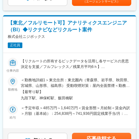
（エージェントサービス）
約経路等）
L同じ顧客を長年担当し顧客との良好な関係性が深い営業担当が多
安の金額であり、選考を通じて上下する可能性があります。月給
・数値分析・課題抽出を通じ宿泊施設様の課題解決に繋がるソリ
く、とにかく日々活動がしやすい環境です。
(月額)は固定手当を含めた表記です。
ューション提案
・広告プロモーション出稿による集客強化施策提案
■キャリアパス：
【東北／フルリモート可】アナリティクスエンジニア
・マーケティング部門・編成部門と連携したプロモーション企画
将来的には営業内での昇格はもちろん、営業戦略部門や子会社へ
（BI）◆リクナビなどリクルート案件
への参加促進提案
の出向、IT部門へ転身など豊富なキャリア選択も可能となりま
自社のWEBマーケティングのノウハウや数値分析からコンサルテ
株式会社ニジボックス
す。
ィング提案へのスタイルを実践的に身に付けた後、より地域活性
正社員
に貢献できるチーム作りにも貢献いただきます。またキャリアの
変更の範囲：会社の定める業務
希望に応じて小規模チームなどのマネジメント業務にもチャレン
ジいただきます。
【リクルートの所有するビックデータを活用し各サービスの意思
決定を支援／フルフレックス／残業月平均6ｈ】
■事業について：
仕事内容
楽天トラベル：http://travel.rakuten.co.jp/
『ホットペッパーグルメ』、『SUUMO』、『Airビジネスツール
＜勤務地詳細1＞東北住所：東北圏内（青森県、岩手県、秋田県、
採用情報・事業紹介・事業長メッセージ等：
ズ』といったリクルートの各サービスプロダクトにおけるAdobe
宮城県、山形県、福島県） 受動喫煙対策：屋内全面禁煙＜勤務地
https://corp.rakuten.co.jp/careers/travel/
Analyticsを活用したデータ取得の要件定義、設計、開発、検証業
勤務地
詳細2＞本社住所：東京都千代田区九段北1丁目14-6 九段坂上KS
【最寄り駅】
務を通じてユーザー行動データの取得と活用を支える役割を担っ
ビル 南棟4階勤務地最寄駅：東京メトロ東西線半蔵門線／九段下
■正社員登用について：
九段下駅、神保町駅、飯田橋駅
ていただきます。
駅受動喫煙対策：屋内全面禁煙変更の範囲：会社の定める事業所
契約社員としてご入社した場合、会社で定めるパフォーマンス基
（リモートワーク含む）
＜予定年収＞485万円～1,640万円＜賃金形態＞月給制＜賃金内訳
準、営業成績、TOEIC600点以上取得などの条件をクリアすると
◎Adobe Analyticsを用いた計測要件の定義
＞月額（基本給）：254,838円～741,936円固定残業手当/月：
「楽天トラベルサービス株式会社」へ正社員登用/転籍となりま
・各サービスのKPIやUX改善目標に基づいたトラッキング設計
給与
74,329円～216,398円（固定残業時間35時間0分/月）超過した時
す。
・プロダクトマネージャーやデータアナリストとの要件すり合わ
間外労働の残業手当は追加支給＜月給＞329,167円～958,334円
再度パフォーマンス、営業成績、TOEIC800点以上をクリアする
せ
（一律手当を含む）＜昇給有無＞有＜残業手当＞有＜給与補足＞※
と楽天グループの正社員に転籍となります。
◎タグマネジメントツールの実装・管理
給与詳細は、経験、能力、年齢を考慮の上決定します。※固定残業
応募依頼する