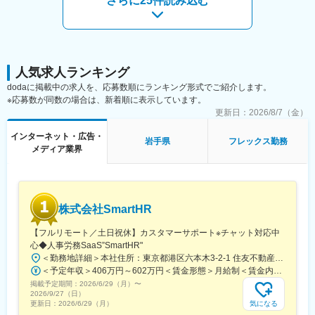
さらに25件読み込む
駅、神泉駅、新宿西口駅、東池袋駅、北品川駅、下神明駅、明治
神宮前駅、赤羽橋駅、京成上野駅、浅草駅、祐天寺駅、蒲田駅、
上町駅、阿佐ケ谷駅、王子駅前駅、荒川区役所前駅、下板橋駅、
京王多摩川駅、東村山駅、府中本町駅、牛浜駅、川崎駅、和田塚
駅、茅ケ崎駅、逗子駅、千葉中央駅、本八幡駅(都営線)、平和台駅
人気求人ランキング
(千葉県)、初富駅、野江内代駅、海老江駅、西長堀駅、谷町九丁目
駅、ＪＲ難波駅、新深江駅、千林駅、松虫駅、住吉東駅、今川駅
dodaに掲載中の求人を、応募数順にランキング形式でご紹介します。
(大阪府)、天下茶屋駅、今福鶴見駅、安立町駅、出戸駅、中崎町
※応募数が同数の場合は、新着順に表示しています。
駅、谷町四丁目駅、箕面駅、茨木市駅、水無瀬駅、豊津駅(大阪
更新日：
2026/8/7（金）
府)、枚方市駅、太子橋今市駅、門真市駅、長田駅(大阪府)、柏原
インターネット・広告・
南口駅、伽羅橋駅、南公園駅、西宮駅(ＪＲ線)、川西池田駅、二条
岩手県
フレックス勤務
メディア業界
城前駅、観月橋駅、寺田駅(京都府)、覚王山駅、尼ケ坂駅、亀島
駅、栄駅(愛知県)、川名駅、瑞穂運動場西駅、西高蔵駅、本笠寺
駅、本郷駅(愛知県)、原駅(愛知県)、名鉄一宮駅、瀬戸市駅、新豊
田駅、犬山口駅、第一通り駅、掛川市役所前駅、大濠公園駅、中
央前橋駅、上州富岡駅、西桐生駅、ひばりが丘駅(北海道)、西４丁
株式会社SmartHR
目駅、西１１丁目駅、狸小路駅、札幌駅、赤坂駅(東京都)、高輪台
駅、御成門駅、とうきょうスカイツリー駅、松陰神社前駅、飛鳥
【フルリモート／土日祝休】カスタマーサポート※チャット対応中
山駅、荒川一中前駅、板橋区役所前駅、分倍河原駅、関内駅、県
心◆人事労務SaaS”SmartHR"
庁前駅(千葉県)、京成八幡駅、流山セントラルパーク駅、野田駅
＜勤務地詳細＞本社住所：東京都港区六本木3-2-1 住友不動産六本木グランドタワー勤務地最寄駅：東京メトロ南北線／六本木一丁目駅受動喫煙対策：屋内全面禁煙変更の範囲：会社の定める事業所（リモートワーク含む）
(阪神線)、四天王寺前夕陽ケ丘駅、大国町駅、森小路駅、昭和町駅
＜予定年収＞406万円～602万円＜賃金形態＞月給制＜賃金内訳＞月額（基本給）：212,480円～315,200円その他固定手当/月：5,000円固定残業手当/月：77,520円～114,800円（固定残業時間45時間0分/月）超過した時間外労働の残業手当は追加支給＜月給＞295,000円～435,000円（一律手当を含む）＜昇給有無＞有＜残業手当＞有賃金はあくまでも目安の金額であり、選考を通じて上下する可能性があります。月給(月額)は固定手当を含めた表記です。
(大阪府)、針中野駅、花園町駅、細井川駅、梅田駅(地下鉄)、守口
掲載予定期間：
2026/6/29（月）
〜
市駅、市民広場駅、桃山御陵前駅、黒川駅(愛知県)、大須観音駅、
2026/9/27（日）
八事日赤駅、新瀬戸駅、新浜松駅、新さっぽろ駅、中央区役所前
気になる
更新日：
2026/6/29（月）
駅、資生館小学校前駅、猿猴橋町駅