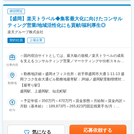
する人もいます。「SE社員（地域・職種限定正社員）」としてハ
イプレーヤーやリーダーで活躍しながら、キャリアアップに挑戦
■仕事詳細：
する人も多いです。
締切間近
・「どうすれば一台でも多く車を売る事ができるのか」という課
【盛岡】楽天トラベル◆集客最大化に向けたコンサル
題解決のコンサルティング営業です。
■契約社員独自の制度
・人気車種、売れ筋の価格帯をはじめ、同社が保有する様々な自
ティング営業/地域活性化にも貢献/福利厚生◎
・キャリアアップ支援金
動車情報データベースを駆使し、多様な経営支援提案を行うこと
楽天グループ株式会社
3年の契約満了に伴い、リクルートを離れて次のステップに進まれ
が可能です。
る契約社員にはキャリアアップ支援金(100万円)の支給がありま
契約社員
上場企業
・一人一台、ノートPCを支給します。最新の営業支援ツールによ
す。
る後押しがあるので、自動車業界に詳しくない方も安心して始め
られます。
変更の範囲：会社の定める業務
～国内宿泊サイトとしては、最大級の規模／楽天トラベルの成長
を支えるコンサルティング営業／マーケティングや分析スキルも
■働き方/環境について：
仕事内容
習得可／地域活性にも貢献～
・直行直帰スタイルをとっており、各営業パーソンに裁量権が与
えられています。（基本的に週1出社し、その他は直行直帰）
＜勤務地詳細＞盛岡オフィス住所：岩手県盛岡市大通 1-11-13 盛
■募集背景：
・平均残業時間20時間／月。働き方も自らコントロールしやすい
岡フコク生命大通ビル勤務地最寄駅：JR線／盛岡駅受動喫煙対
楽天トラベル独自の施策と楽天エコシステムのクロスユースが功
勤務地
環境です。
策：屋内全面禁煙変更の範囲：会社の定める事業所（リモートワ
【最寄り駅】
を奏し、シェアを拡大しております。今後もインバウンドなどあ
・毎朝、朝会を実施し、社員同士での進捗のフォロー
ーク含む）
盛岡駅、上盛岡駅、仙北町駅
らゆる面でより一層宿泊施設様とのリレーションを強化し、より
・OJTを中心とし、周囲が必ず助けてくれる環境
魅力的なOTAを目指していきたいと考えております。
＜予定年収＞350万円～470万円＜賃金形態＞月給制＜賃金内訳＞
■他社との差別化ポイント
月額（基本給）：189,873円～265,823円固定残業手当/月：
■業務内容：
給与
（1）中古車販売事業に強みを持つのはもちろんのことながら、
60,127円～84,177円（固定残業時間40時間0分/月）超過した時間
担当施設様の売上最大化に繋がるコンサルティング営業業務をお
それ以外のサービスも幅広く運営をしているからこそ、顧客に
外労働の残業手当は追加支給＜月給＞250,000円～350,000円（一
任せします。
より幅広く深入りしたソリューション提案が可能
律手当を含む）＜昇給有無＞有＜残業手当＞有＜給与補足＞※上記
・最新のマーケットトレンドの把握、理解
（2）売上のみではなく、とにかく顧客に寄り添い顧客や自動車業
はあくまで想定であり、ご経験、スキルに応じ決定させて頂きま
応募依頼する
・宿泊施設様の現状把握（アクセス人数、予約率、予約単価、予
気になる
界にとっての前進とは何かを考え抜く志向性の方が多い
す。■給与改定年2回■賞与年2回■決算賞与有賃金はあくまでも目