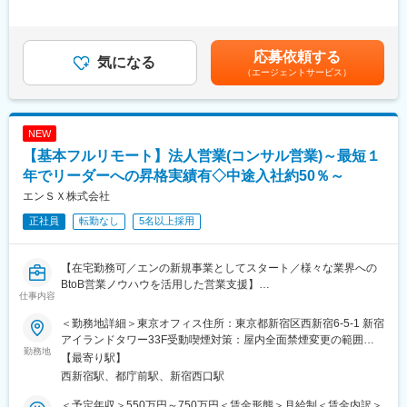
円～1,250,000円（12分割）＜昇給有無＞有＜残業手当＞有＜給
る案件も多く、分析結果が事業成果に直結する環境です。
与補足＞※給与詳細は経験、業績、スキル、貢献に応じ、当社規程
により決定します。■昇給：年1回（4月）■特別一時金（インセン
【具体的な業務内容】
ティブ）：年1回（会社業績および個人貢献度によりを支給）賃金
応募依頼する
与信領域において、統計手法や機械学習を活用した分析から業務
気になる
はあくまでも目安の金額であり、選考を通じて上下する可能性が
（エージェントサービス）
適用までを担っていただきます。
あります。月給(月額)は固定手当を含めた表記です。
グループ会社であるPayPayや社内各部門と連携しながら、複数の
プロジェクトを推進していただきます。
NEW
主な業務
【基本フルリモート】法人営業(コンサル営業)～最短１
・審査領域における課題抽出および分析テーマの企画
・統計モデル、機械学習モデルの設計・開発・評価
年でリーダーへの昇格実績有◇中途入社約50％～
・モデルの業務適用および効果検証
エンＳＸ株式会社
・分析結果を踏まえた施策立案および改善提案
正社員
転勤なし
5名以上採用
・審査スコアや顧客ポートフォリオを活用した施策企画・プロジ
ェクト推進
【在宅勤務可／エンの新規事業としてスタート／様々な業界への
技術環境
BtoB営業ノウハウを活用した営業支援】
・DWH：GCP
仕事内容
・機械学習ツール：DataRobot 等
■業務内容：
自動化や精度向上に向けた最新技術を積極的に活用しています
＜勤務地詳細＞東京オフィス住所：東京都新宿区西新宿6-5-1 新宿
役員層・営業責任者と折衝をしながら営業戦略の立案→実行→改
アイランドタワー33F受動喫煙対策：屋内全面禁煙変更の範囲：
善を一貫して支援。単なる営業代行ではなく企業の営業チームの
勤務地
■当ポジションの魅力：
会社の定める事業所（リモートワーク含む）
【最寄り駅】
一員として伴走し、信頼関係を築きながら持続的な成果を創出し
・大規模データを活用できる環境：
西新宿駅、都庁前駅、新宿西口駅
ます。
PayPayやLINEヤフーとの連携により、大規模かつ多様なデータ
を活用した分析に携わることができます。
＜予定年収＞550万円～750万円＜賃金形態＞月給制＜賃金内訳＞