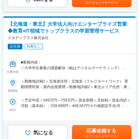
目／月給32万7960円×12か月+賞与344万円／入社1年目／月給25
・「売る接客」ではなく、人生の選択を支える提案
（エージェントサービス）
・全社のデータ基盤を支える大規模な（1 日あたり数万コンテナ
万8500円×12か月+賞与賃金はあくまでも目安の金額であり、選考
・内勤・反響型（来店対応中心）
が動作する）ワークフローエンジン
を通じて上下する可能性があります。月給(月額)は固定手当を含め
・1組あたり約2時間、じっくりお客様と向き合える接客スタイル
・クラウドの最新技術を取り入れて効率化を実施している
た表記です。
・その場限りではなく、検討～決断まで継続的にサポート
【北海道・東北】大学法人向けエンタープライズ営業
・個人ノルマなし／チームで支える接客体制
■働き方
・満足度97.2％／累計利用者47万件以上の実績あるサービス
◆教育×IT領域でトップクラスの学習管理サービス
・兼業（副業）OK
スタディプラス株式会社
・リモートワーク制度：働き方の選択肢を増やし生産性を向上さ
■働き方
せるため、自宅または会社の指定する就業場所など、働く場所を
・年間休日140日＋指定休5日（実質145日）
正社員
転勤なし
任意で選択することができます。
・未経験入社8割以上（業界知識は入社後に習得可能）・産育休取
得実績ほぼ100％／復帰率100％
変更の範囲：無
■業務内容：
・時短勤務制度あり（小学校6年生まで利用可）
◇大学学生募集の課題解決（軸はデジタルマーケティング）
仕事内容
＜具体的には＞
■業務概要
・Studyplusの広告商品の提案
注文住宅・新築マンションの購入を検討されているお客様に対
＜勤務地詳細1＞北海道住所：北海道（フルリモートワーク） 受
・Studyplusデータを活用したLINE、Google、Insta等の運用型広
し、中立な立場で住宅購入のご相談・整理・ご提案を行う仕事で
動喫煙対策：屋内全面禁煙＜勤務地詳細2＞東北エリア住所：東北
告の提案
す。
勤務地
エリア（フルリモートワーク） 受動喫煙対策：屋内全面禁煙
・Web動画、受験生向けサイトや特設サイト等の制作などの企画
「売る営業」ではなく、お客様の状況・価値観・将来像を丁寧に
＜予定年収＞549万円～759万円＜賃金形態＞月給制＜賃金内訳＞
制作の提案
整理し、最適な住宅会社との出会いをサポートします。
月額（基本給）：339,088円～468,567円その他固定手当/月：
・マーケティングオートメーションサービスの提案
給与
7,948円～10,983円固定残業手当/月：111,264円～153,750円（固
・大学法人の学部新設、改組等の調査案件の提案
■業務詳細
定残業時間42時間0分/月）超過した時間外労働の残業手当は追加
＜お客様対応＞
支給＜月給＞458,300円～633,300円（一律手当を含む）＜昇給有
■業務イメージ：
ご予約の上ご来店されたお客様へのヒアリング
無＞有＜残業手当＞有＜給与補足＞※経験、能力を考慮の上、詳細
◇主に既存顧客への深耕型の営業
住宅購入の目的・希望条件・ご予算の整理
応募依頼する
気になる
は面談に決定致します。■昇給査定：年2回（4月、10月）■その他
＜具体的には＞
住宅購入の進め方のご案内
（エージェントサービス）