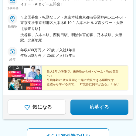
新金岡駅、北野田駅、萩原天神駅、池田駅(大阪府)、牧落駅、岡町
イナー・AI＆ゲーム開発！
仕事内容
駅、茨木駅、高槻駅、島本駅、吹田駅(阪急線)、摂津駅、宮之阪
駅、交野市駅、寝屋川市駅、土居駅(大阪府)、古川橋駅、住道駅、
＼全国募集・転勤なし／・東京本社東京都渋谷区神南1-11-4-5F・
荒本駅、近鉄八尾駅、安堂駅、和泉府中駅、高石駅、中埠頭駅、
東京支社東京都港区六本木6-10-1 六本木ヒルズ森タワー・大阪支
立花駅、西宮駅、芦屋駅(阪神線)、伊丹駅(阪急線)、逆瀬川駅、川
勤務地
社：大阪府大阪市北区梅田2-4-9 ブリーゼタワー1-2F・他各地の
【最寄り駅】
西能勢口駅、二条駅、貴船口駅、今出川駅、鞍馬駅、祇園四条
プロジェクト先※勤務地は希望を最大限考慮して決定します。※転
渋谷駅、六本木駅、西梅田駅、明治神宮前駅、乃木坂駅、大阪
駅、五条駅(京都市営)、上鳥羽口駅、日吉駅(京都府)、桃山駅、東
勤なし、Uターン・Iターン歓迎※実務経験者（即戦力枠）の方は、
駅、北新地駅
野駅(京都府)、洛西口駅、宇治駅(奈良線)、亀岡駅、城陽駅、東向
フルリモート（完全在宅勤務）OKです。【アクセス】・東京本社
日駅、池下駅、車道駅、清水駅(愛知県)、本陣駅、矢場町駅、いり
各線「渋谷駅」より徒歩3分・東京支社各線「六本木駅」より徒歩
年収480万円 ／ 27歳 ／入社1年目
なか駅、瑞穂区役所駅、日比野駅(名古屋市営)、伏屋駅、稲永駅、
3分・大阪支社JR各線「大阪駅」「梅田駅」より徒歩6分
年収530万円 ／ 25歳 ／入社3年目
笠寺駅、大森・金城学院前駅、左京山駅、上社駅、植田駅(名古屋
給与
OsakaMetro四つ橋線「西梅田駅」より徒歩3分JR東西線・学研都
市営)、東岡崎駅、尾張一宮駅、瀬戸市役所前駅、春日井駅(中央本
市線「北新地駅」より徒歩3分
線)、津島駅、刈谷駅、豊田市駅、安城駅、犬山駅、江南駅(愛知
最大1年の研修で、未経験からAI・ゲーム・Web業界
県)、国府宮駅、井川駅、安倍川駅、由比駅、浜松駅、相月駅、沼
へ！
津駅、来宮駅、源道寺駅、伊東駅、吉原本町駅、磐田駅、焼津
平均年齢25歳＆同期と一緒に成長できる環境です。
基礎から学べるので、「IT業界に興味がある」くらいで
駅、西掛川駅、二島駅、九州工大前駅、志井公園駅、今池駅(福岡
もOK！
県)、赤坂駅(福岡県)、貝塚駅(福岡県)、東比恵駅、大橋駅(福岡
将来はフルリモートや自由な働き方も目指せます♪
県)、九大学研都市駅、盛岡駅、滝沢駅、松尾八幡平駅、雫石駅、
山形駅、かみのやま温泉駅、天童駅、神町駅、羽前山辺駅、寒河
気になる
応募する
江駅、新潟駅、佐々木駅、新発田駅、水原駅、五泉駅、南吉田
駅、田上駅(新潟県)、高崎駅、前橋駅、渋川駅、八木原駅、安中
駅、群馬藤岡駅、東富岡駅、上州福島駅、伊勢崎駅、新町駅(群馬
県)、桐生駅、岩宿駅、太田駅(群馬県)、館林駅、西小泉駅、旭川
駅、大谷地駅、新札幌駅、大通駅、西１５丁目駅、桑園駅、すす
きの駅、さっぽろ駅、元町駅(北海道)、新広駅、広島駅、永田町