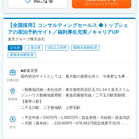
気になる
くまでも目安の金額であり、選考を通じて上下する可能性があり
・現行仕様と新仕様の差分整理、移行計画の策定、業務運用フロ
（エージェントサービス）
ます。月給(月額)は固定手当を含めた表記です。
ーの変更整理を主導
◎BigQueryを用いたデータマートの構築・運用
・結果、サービス稼働中における難易度の高い切り替えを無事に
・サービスで扱うデータだけでなく、顧客接点や営業、外部のデ
完遂
ータなど、分析に活用できるデータを収集して、利用できるよう
【全国採用】コンサルティングセールス ◆トップシェ
に加工して提供
■働き方
アの宿泊予約サイト／福利厚生充実／キャリアUP
・Webログ、広告、CRMなど複数のデータソースを統合し、分析
・兼業（副業）OK
しやすく・高速に動作するデータマートを設計、開発
楽天グループ株式会社
・土日や祝日にプラスして、個人で設定できる「フレキシブル休
日」があります（2024年度は14日間。日数は年度によって前後し
正社員
上場企業
5名以上採用
職種未経験歓迎
◎データの利便維持と品質管理のためのデータマネジメント
ます）
業種未経験歓迎
・TB～PB級のデータのセキュリティやメタデータ管理をするため
・妊娠から復職後、子供の小学校卒業まで柔軟に使える「出産育
のデータマネジメントのスキルが求められる
児休暇」や時短勤務の選択等、育児と仕事の両立支援をする制度
・データマートの要件やロジックを考慮したデータテストを実施
があります。また、産前産後休暇、育児休職は法に則った取得が
■募集背景
し、高品質なデータ分析環境を提供する
可能です
国内宿泊サイトとしては、最大級の規模を誇り、今後更なる事業
仕事内容
成長に向けて、中核を担っていただける人材を募集しておりま
■働き方
変更の範囲：無
す。ご入社後のパフォーマンスによって将来的には営業グループ
・副業OK
＜勤務地詳細＞本社住所：東京都世田谷区玉川1-14-1 楽天クリム
のリーダー・マネージャー、もしくは他部署へのキャリアステッ
・残業：月間の平均残業時間は6時間程度。
ゾンハウス勤務地最寄駅：東急田園都市線／二子玉川駅受動喫煙
プにて事業の中核を担っていただける方の募集となります。営業
勤務地
・リモートワーク制度：自宅または会社の指定する就業場所な
対策：屋内全面禁煙変更の範囲：会社の定める事業所（リモート
【最寄り駅】
スキルを高めるだけではなく、チーム運営やマネジメント領域へ
ど、働く場所を任意で選択することができます。
ワーク含む）
二子玉川駅、二子新地駅、上野毛駅
も踏み込んでいきたい、そして事業の成長とともに自身のキャリ
アアップをしていきたい意欲のある方を求めています。
■ポジションの魅力：
＜予定年収＞550万円～1,000万円＜賃金形態＞月給制＜賃金内訳
◎社会的インパクトの大きいデータに関われる
＞月額（基本給）：228,608円～478,481円固定残業手当/月：
■業務内容
給与
リクルートグループの大規模サービス群の裏側で、数百万～数千
72,392円～151,519円（固定残業時間40時間0分/月）超過した時
担当施設様の売上最大化に繋がるコンサルティング営業業務
万規模のユーザーデータを扱い、社会に影響を与える意思決定を
間外労働の残業手当は追加支給＜月給＞301,000円～630,000円
・最新のマーケットトレンドの把握、理解