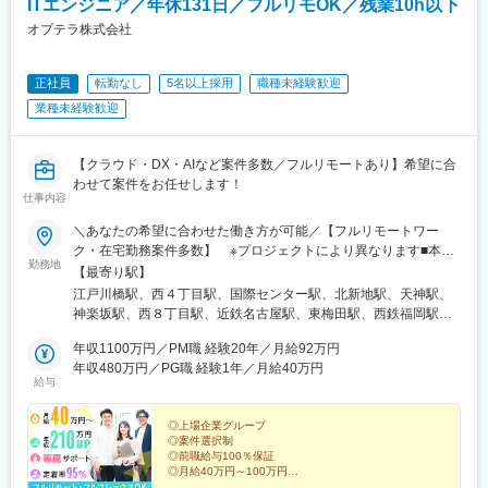
ITエンジニア／年休131日／フルリモOK／残業10h以下
オプテラ株式会社
正社員
転勤なし
5名以上採用
職種未経験歓迎
業種未経験歓迎
【クラウド・DX・AIなど案件多数／フルリモートあり】希望に合
わせて案件をお任せします！
仕事内容
＼あなたの希望に合わせた働き方が可能／【フルリモートワー
ク・在宅勤務案件多数】 ※プロジェクトにより異なります■本
勤務地
社：東京都新宿区山吹町346ー6 KAGURAZAKA VIGAS 5F┗「江
【最寄り駅】
戸川橋駅」から徒歩3分／「神楽坂駅」から徒歩8分■北海道支
江戸川橋駅、西４丁目駅、国際センター駅、北新地駅、天神駅、
店：北海道札幌市中央区南2条西五丁目31-1 RMBld. アクセス：
神楽坂駅、西８丁目駅、近鉄名古屋駅、東梅田駅、西鉄福岡駅、
「大通駅」から徒歩3分■愛知支店：愛知県名古屋市中村区名駅3-
狸小路駅、名古屋駅、大阪梅田駅(阪神線)、中洲川端駅
4-10 アルティメイト名駅1st アクセス：「国際センター駅」から
年収1100万円／PM職 経験20年／月給92万円
徒歩3分／「名古屋駅」から徒歩7分■大阪支店：大阪府大阪市北
年収480万円／PG職 経験1年／月給40万円
給与
区梅田1-1-3 大阪駅前第3ビル アクセス：「北新地駅」から徒歩
2分／「梅田駅」から徒歩5分■福岡支店：福岡県福岡市中央区天
神4-6-28 いちご天神ノースビル アクセス：「天神駅」から徒歩
◎上場企業グループ
◎案件選択制
6分／「西鉄福岡（天神）駅」から徒歩8分※転居を伴う転勤なし※
◎前職給与100％保証
オフィス敷地内全面禁煙※今回募集しているプロジェクトは47都
◎月給40万円～100万円
道府県すべてで勤務可能です
◎月平均残業8時間