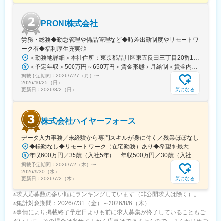
PRONI株式会社
労務・総務◆勤怠管理や備品管理など◆時差出勤制度やリモートワ
ーク有◆福利厚生充実◎
＜勤務地詳細＞本社住所：東京都品川区東五反田三丁目20番14号 住友不動産高輪パークタワー12F・18F勤務地最寄駅：JR線・都営浅草線・東急池上線／五反田駅受動喫煙対策：屋内喫煙可能場所あり変更の範囲：会社の定める事業所（リモートワーク含む）
＜予定年収＞500万円～650万円＜賃金形態＞月給制＜賃金内訳＞月額（基本給）：317,771円～413,102円固定残業手当/月：98,896円～128,565円（固定残業時間40時間0分/月）超過した時間外労働の残業手当は追加支給＜月給＞416,667円～541,667円（一律手当を含む）＜昇給有無＞有＜残業手当＞有＜給与補足＞経験・スキルに応じて決定成果に応じた個人賞与制度あり（半期ごと）賃金はあくまでも目安の金額であり、選考を通じて上下する可能性があります。月給(月額)は固定手当を含めた表記です。
掲載予定期間：
2026/7/27（月）
〜
2026/10/25（日）
気になる
更新日：
2026/8/2（日）
株式会社ハイヤーフォース
データ入力事務／未経験から専門スキルが身に付く／残業ほぼなし
◆転勤なし◆リモートワーク（在宅勤務）あり◆希望を最大限に考慮◆Uターン・Iターン歓迎東京23区を中心とした首都圏（東京・神奈川・千葉・埼玉など）の各プロジェクト先◎未経験の方は東京本社での研修あり＜プロジェクト先＞■東京23区内千代田・中央・港・新宿・文京・台東・墨田・江東・品川・目黒・大田・世田谷・渋谷・中野・杉並・豊島・北・荒川・板橋・練馬・足立・葛飾・江戸川 等■神奈川横浜・川崎・相模原・横須賀・平塚・茅ヶ崎・大和・厚木 等■千葉舞浜 等■埼玉さいたま市・和光 等▼東京本社東京都目黒区東山3-22-3 3F▼代官山オフィス東京都渋谷区代官山町20-23 フォレストゲート代官山3F▼渋谷オフィス東京都渋谷区道玄坂1-19-2 スプラインビル8F└1階のエイベックスグループが目印▼大阪オフィス大阪府大阪市北区大深町3-40 グランフロント大阪26F▼名古屋オフィス愛知県名古屋市中区錦2-7-7 プラウドタワー23F※千葉・滋賀にサテライトオフィス開設済み※札幌・仙台・福岡へも展開予定◆アクセスプロジェクト先による
年収600万円／35歳（入社5年） 年収500万円／30歳（入社4年）
掲載予定期間：
2026/7/2（木）
〜
2026/9/30（水）
気になる
更新日：
2026/7/2（木）
※求人応募数の多い順にランキングしています（非公開求人は除く）。
※集計対象期間：2026/7/31（金）～2026/8/6（木）
※事情により掲載終了予定日よりも前に求人募集が終了していることもご