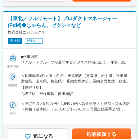
固定手当：15時間分の深夜残業手当として支給。※超過分は追加
・担当のクライアント数は約20大学
お客様に合ったハウスメーカー・工務店・新築マンション会社の
支給。賃金はあくまでも目安の金額であり、選考を通じて上下す
・新規/既存の割合：入社時5：5／2年後3：7／3年後2：8
ご紹介
る可能性があります。月給(月額)は固定手当を含めた表記です。
・新規開拓よりも、既存顧客の取引金額を大きくしていく深耕型
【東北／フルリモート】プロダクトマネージャー
の営業
＜クライアント対応＞
・ただ枠を売るという性質のものではなく、大学の学生募集コン
お客様と住宅会社間のコミュニケーション支援
(PdM)◆じゃらん、ゼクシィなど
サルティング、デジタルマーケティングコンサルティング的な側
ご成約に至らなかった理由の共有・改善提案
株式会社ニジボックス
面の強い営業
・出張の頻度は月に2回程度
正社員
転勤なし
■研修フォロー体制
・ 入社後：座学研修
■ポジション魅力：
・入社1～2か月：先輩同席、研修動画、ロールプレイング
■仕事内容
（1）成果に応じた高い昇給実績
・入社3か月以降：先輩同席のもと接客デビュー
リクルートグループが展開するビジネス領域は広く、住宅、結
・全営業メンバーの平均昇給額：61万7000円（年間昇給率
※独り立ち後も、役職・スキルに応じた研修があり安心です♪
仕事内容
婚、飲食や旅行などのライフスタイル、人材等、ひとの人生に寄
+9.1%）※
り添う形で多岐に渡るサービスを提供しており、ニジボックスは
・上位30%の営業メンバーの平均昇給額：110万円（年間昇給率
＜勤務地詳細1＞東北住所：東北圏内（青森県、岩手県、秋田県、
グループの一員として、SUUMOやゼクシィ、ホットペッパー、
+14.7%）※
変更の範囲：会社の定める業務
宮城県、山形県、福島県） 受動喫煙対策：屋内全面禁煙＜勤務地
じゃらん、リクナビなどの国内最大級のメディアの開発ディレク
・全体として、成果を挙げた人は適切に昇給する会社です
勤務地
詳細2＞本社住所：東京都千代田区九段北1丁目14-6 九段坂上KS
【最寄り駅】
ションに従事する、開発ディレクターを募集しています。
（2）コンサルティング営業としての企画力/営業力を磨ける
ビル 南棟4階勤務地最寄駅：東京メトロ東西線半蔵門線／九段下
九段下駅、神保町駅、飯田橋駅
・大学の広報予算が数億円規模と大きく、提案できるソリューシ
駅受動喫煙対策：屋内全面禁煙変更の範囲：会社の定める事業所
■業務詳細
ョンの幅が広いため、 コンサルティング営業としての企画力や営
（リモートワーク含む）
＜予定年収＞540万円～1,640万円＜賃金形態＞月給制＜賃金内訳
リクルートグループのプロダクト開発ディレクションをお任せい
業力を磨くことができます。
＞月額（基本給）：283,871円～741,936円固定残業手当/月：
たします。
（3）高校生の未来の選択肢を広げるやりがい
給与
82,796円～216,398円（固定残業時間35時間0分/月）超過した時
事業、ユーザー部門の担当者、プランナーと協業し、以下の業務
・大学の学生募集広報の支援は、高校生の進路選択の支援でもあ
間外労働の残業手当は追加支給＜月給＞366,667円～958,334円
をPdM（社内呼称：開発ディレクター）として担当いただきま
ります。進路選択という人生の大きな岐路に立つ高校生の未来の
（一律手当を含む）＜昇給有無＞有＜残業手当＞有＜給与補足＞※
す。
選択肢を広げるというやりがいがあります。
給与詳細は、経験、能力、年齢を考慮の上決定します。■賞与：年
応募依頼する
気になる
2回（6月、12月）賃金はあくまでも目安の金額であり、選考を通