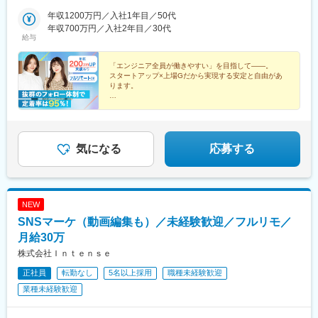
ル9F■札幌：北海道札幌市北区北7条西4-1-1 トーカン札幌第一キ
博多駅、学習院下駅、心斎橋駅、北１２条駅
ャステール■名古屋：愛知県名古屋市中区栄2-2-1 広小路伏見中駒
年収1200万円／入社1年目／50代
ビル■福岡：福岡県福岡市博多区博多駅前2-19-17 トーカン博多第
年収700万円／入社2年目／30代
給与
5ビル
「エンジニア全員が働きやすい」を目指して――。
スタートアップ×上場Gだから実現する安定と自由があ
ります。
●前職給与100％保証
●還元率80%以上
●平均残業時間6h以下
●安心の案件選択制
●リモートOK／年休130日／副業OK
気になる
応募する
NEW
SNSマーケ（動画編集も）／未経験歓迎／フルリモ／
月給30万
株式会社Ｉｎｔｅｎｓｅ
正社員
転勤なし
5名以上採用
職種未経験歓迎
業種未経験歓迎