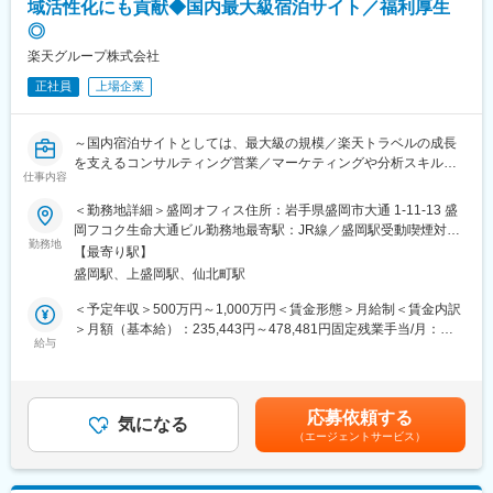
域活性化にも貢献◆国内最大級宿泊サイト／福利厚生
ださい。
◎
＜具体的には＞
・各種設備の修理作業、不具合に対する緊急対応
楽天グループ株式会社
・定期点検・メンテナンス
正社員
上場企業
・協力業者・職人の手配（大規模な修理の場合）
・改善工事の計画立案・提案など
～国内宿泊サイトとしては、最大級の規模／楽天トラベルの成長
■1日の業務イメージ：
を支えるコンサルティング営業／マーケティングや分析スキルも
9:00 出社
仕事内容
習得可／地域活性にも貢献～
9:15～10:00 部内会議
10:00～11:00 社内業務（見積作成、修理伝票処理など）
＜勤務地詳細＞盛岡オフィス住所：岩手県盛岡市大通 1-11-13 盛
■業務内容：
11:00～13:00 移動＆修理対応
岡フコク生命大通ビル勤務地最寄駅：JR線／盛岡駅受動喫煙対
担当施設様の売上最大化に繋がるコンサルティング営業業務をお
勤務地
13:00～14:00 昼食
策：屋内全面禁煙変更の範囲：会社の定める事業所（リモートワ
【最寄り駅】
任せします。
14:00～16:00 移動＆修理対応
ーク含む）
盛岡駅、上盛岡駅、仙北町駅
・最新のマーケットトレンドの把握、理解
16:00～17:30 社内業務（その日行った修理の報告書作成など）
・宿泊施設様の現状把握（アクセス人数、予約率、予約単価、予
17:30 帰宅
＜予定年収＞500万円～1,000万円＜賃金形態＞月給制＜賃金内訳
約経路等）
※時期にもよって修理対応件数は異なりますが、閑散期（冬場）は
＞月額（基本給）：235,443円～478,481円固定残業手当/月：
・数値分析・課題抽出を通じ宿泊施設様の課題解決に繋がるソリ
給与
1～2件、繁忙期（夏場）は3～4件のイメージです。
74,557円～151,519円（固定残業時間40時間0分/月）超過した時
ューション提案
間外労働の残業手当は追加支給＜月給＞310,000円～630,000円
・広告プロモーション出稿による集客強化施策提案
■同ポジションの特徴
（一律手当を含む）＜昇給有無＞有＜残業手当＞有＜給与補足＞※
・マーケティング部門・編成部門と連携したプロモーション企画
※基本的にはお客様からの修理依頼は本社コールセンターで一括集
経験、スキル等に応じて選考を通じて決定いたします。賃金はあ
応募依頼する
への参加促進提案
気になる
約しておりそこから各サービスエンジニアへ担当振り分けを行い
くまでも目安の金額であり、選考を通じて上下する可能性があり
（エージェントサービス）
自社のWEBマーケティングのノウハウや数値分析からコンサルテ
ますので急な呼び出しも少なく、就業環境も良好です。
ます。月給(月額)は固定手当を含めた表記です。
ィング提案へのスタイルを実践的に身に付けた後、より地域活性
に貢献できるチーム作りにも貢献いただきます。またキャリアの
■勤務形態：