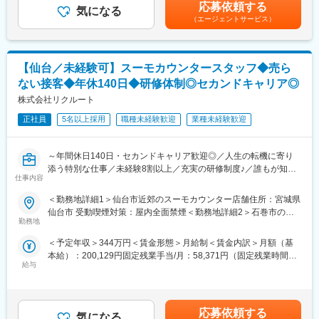
給与詳細は、経験、能力、年齢を考慮の上決定します。賃金はあ
API連携
応募依頼する
・開発効率向上やパフォーマンス改善など、必須機能の開発以外
気になる
くまでも目安の金額であり、選考を通じて上下する可能性があり
プログラミング言語：HTML/CSS/JavaScript
（エージェントサービス）
の技術改善も推進する
ます。月給(月額)は固定手当を含めた表記です。
データ連携・分析：BigQuery、SQL、Tableau / Looker Studio
・プロダクトの企画から開発、運用までを主体的に行う
その他：GitHub / GitLab（バージョン管理）、Jira /
・チーム内外のステークホルダーと連携しながら、プロダクトの
Confluence（タスク・ドキュメント管理）
価値最大化に向けて主体的に取り組む
【仙台／未経験可】スーモカウンタースタッフ◆売ら
・自動テストや CI/CD、IaC などを前提に信頼性の高いサービス
変更の範囲：無
ない接客◆年休140日◆研修体制◎セカンドキャリア◎
を構築する
・クラウドネイティブな環境でアプリケーションからインフラま
株式会社リクルート
で一貫して担当する
正社員
5名以上採用
職種未経験歓迎
業種未経験歓迎
・セキュリティやプライバシー（個人情報の除去、アクセス制
御）を考慮して設計・実装する
～年間休日140日・セカンドキャリア歓迎◎／人生の転機に寄り
◎プロダクト例 1：データ基盤の開発
添う特別な仕事／未経験8割以上／充実の研修制度♪／誰もが知る
・GCP等のクラウドを利用したデータパイプラインの開発・運用
仕事内容
大手リクルートで安定就業～
・DB・アクセスログ等の多種多様で膨大なデータを収集・処理
＜勤務地詳細1＞仙台市近郊のスーモカウンター店舗住所：宮城県
・DWH・API等、利活用しやすい基盤・インターフェースを提供
「売上を追う接客ではなく、お客様に寄り添いたい方へ。」
仙台市 受動喫煙対策：屋内全面禁煙＜勤務地詳細2＞石巻市のス
・dbtなどを用いたデータ品質を担保するための開発・運用
満足度97.2％・累計47万件以上の実績を誇るSUUMOで、新しい
勤務地
ーモカウンター住所：宮城県石巻市 受動喫煙対策：屋内全面禁煙
接客のかたちに挑戦しませんか？
＜勤務地詳細3＞名取市内のスーモカウンター住所：宮城県名取市
◎プロダクト例 2：データアプリケーション
＜予定年収＞344万円＜賃金形態＞月給制＜賃金内訳＞月額（基
受動喫煙対策：屋内全面禁煙変更の範囲：会社の定める事業所
・ データ利活用を行うために社内で利用するウェブアプリケーシ
本給）：200,129円固定残業手当/月：58,371円（固定残業時間35
■採用背景
（リモートワーク含む）
ョン
給与
時間0分/月）超過した時間外労働の残業手当は追加支給＜月給＞
SUUMOカウンター事業の拡大伴う体制強化のため、全国の店舗
・バックエンドには大規模データの処理を含む
258,500円（一律手当を含む）＜昇給有無＞有＜残業手当＞有＜
にて新たな仲間を募集しています。
・インフラからフロントエンドまでを開発している
給与補足＞■随時昇給あり/※年2回の査定あり＜年収例＞626万円
／入社8年目／月給44万3419円×12か月+賞与463万円／入社5年
■この仕事の魅力
応募依頼する
◎プロダクト例 3：全社大規模ワークフローエンジン
気になる