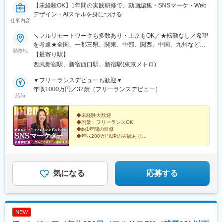
【未経験OK】1年間の実践研修で、動画編集・SNSマーケ・Web
デザイン・AIスキルを身につける
仕事内容
＼フルリモートワークも多数あり・上京もOK／★転勤なし／希望
を考慮★全国、一都三県、関東、中部、関西、中国、九州など多
勤務地
数【本社】東京都新宿区西新宿7-3-10 3F┗「西武新宿駅」より徒
【最寄り駅】
歩5分┗JR・私鉄各線「新宿駅」より徒歩7分◆リモートワーク実
西武新宿駅、新宿西口駅、新宿駅(東京メトロ)
施中※プロジェクトによって変動あり。※研修中は出社の必要があ
ります。◆ゆくゆくはフルリモートワークも可◆U・Iターン歓迎
▼フリーランスデビューも歓迎▼
◆直行直帰可◆上京支援制度を活用し、初めての上京もサポー
年収1000万円／32歳（フリーランスデビュー）
給与
ト！◆配属先は希望を考慮します
◆未経験大歓迎
◆副業・フリーランスOK
◆約1年間の研修
◆年収280万円UPの実績あり
◆バディ・メンター制度で講師・上司・先輩がしっかり
サポート！
◆高還元のインセンティブ
“好き”が、仕事になる。
気になる
応募する
そんな当たり前で、最上級の喜びを――！
NEW