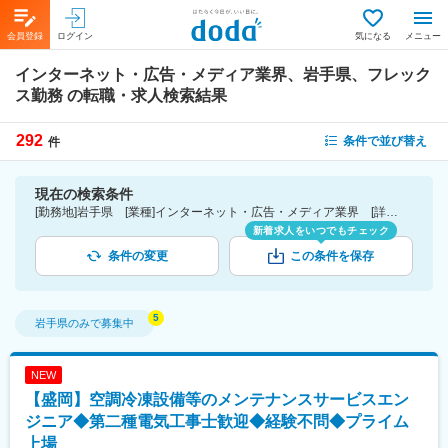
会員登録
ログイン
気になる
メニュー
インターネット・広告・メディア業界、岩手県、フレック
ス勤務
の転職・求人検索結果
292
条件で並び替え
件
現在の検索条件
[勤務地]岩手県 [業種]インターネット・広告・メディア業界 [詳細条件](休日・働き方)フレックス勤務
新着求人をいつでもチェック
条件の変更
この条件を保存
岩手県
のみで募集中
NEW
【盛岡】空調冷凍設備等のメンテナンスサービスエン
ジニア◆第二種電気工事士歓迎◆経験不問◆プライム
上場