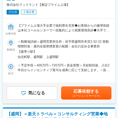
株式会社ラックランド【東証プライム上場】
正社員
上場企業
【プライム上場大手企業で福利厚生充実◆お客様からの修理依頼
は本社コールセンターで一括集約により就業環境良好◆大手で育
仕事内容
成環境◎一般建築に関わる資格取得も可能でキャリアアップも期
待できます】
＜勤務地詳細＞盛岡営業所住所：岩手県盛岡市本宮2-32-22 受動
喫煙対策：屋内全面禁煙変更の範囲：会社の定める事業所
★商業施設等の建築物や食品工場等の様々な設備（空調・給排
勤務地
【最寄り駅】
水・電気・冷凍冷蔵・厨房設備等）に携わることが可能で、キャ
仙北町駅、盛岡駅、上盛岡駅
リアアップにつながります
★若手への育成環境も整っており、未経験の方でも安心して就業
＜予定年収＞400万円～720万円＜賃金形態＞月給制別途、入社2
して頂けます
年目からインセンティブ賞与を成果に応じて支給します。＜賃金
★ご経験者の方へはご自身のスキルを存分に活かしながらご経験
給与
内訳＞月額（基本給）：333,333円～600,000円＜月給＞333,333
を若手社員の教育・サポートを行うような【メンテナンスアドバ
円～600,000円＜昇給有無＞有＜残業手当＞有＜給与補足＞※給与
イザー】のポジションをご用意しています。
詳細は、経験・能力・資格等を考慮の上で決定します。■昇給：年
1回（4月）■賞与：年2回（夏・冬、評価・業績により変動の可能
応募依頼する
■業務内容：
気になる
性あり）賃金はあくまでも目安の金額であり、選考を通じて上下
（エージェントサービス）
スーパーマーケットなどの商業施設・飲食店・食品工場・物流倉
する可能性があります。月給(月額)は固定手当を含めた表記です。
庫など、弊社が手がけた施設の設備をメンテンス業務を行ってい
ただきます。冷凍冷蔵設備、空調設備、給排気・ダクト設備、厨
房設備など、あなたのご経験を活かせる業務からスタートし、そ
【盛岡】＜楽天トラベル＞コンサルティング営業◆地
の後、新しい分野にチャレンジしてスキルの幅を広げていってく