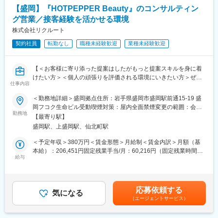
希望に応じて小規模チームなどのマネジメント業務にもチャレン
年間休日122日（2025年度）。
【盛岡】『HOTPEPPER Beauty』のコンサルティン
ジいただきます。
会社カレンダーに基づきながら、365日のシフト制で勤務いただ
グ営業／接客経験を活かせる環境
きます。
■部署、サービスについて：
株式会社リクルート
※土日祝にシフトに入った場合は、平日に振替休日を取得しながら
国内宿泊サイトとしては、最大級の規模を誇り、今後更なる事業
122日の年間休日を取得いただきます。
契約社員
転勤なし
職種未経験歓迎
業種未経験歓迎
成長に向けて、中核を担っていただける人材を募集しておりま
す。ご入社後のパフォーマンスによって将来的には営業グループ
変更の範囲：会社の定める業務
のリーダー・マネージャー、もしくは他部署へのキャリアステッ
【＜お客様に寄り添った提案はしたがもっと提案スキルを身に着
プにて事業の中核を担っていただける方の募集となります。営業
けたい方＞＜個人の頑張りを評価される環境にいきたい方＞ぜひ
スキルを高めるだけではなく、チーム運営やマネジメント領域へ
仕事内容
リクルートへ！】
も踏み込んでいきたい、そして事業の成長とともに自身のキャリ
＜勤務地詳細＞盛岡拠点住所：岩手県盛岡市盛岡駅前通15-19 盛
アアップをしていきたい意欲のある方を求めています。
美容サロンに対して『HOT PEPPER Beauty』や『サロンボー
岡フコク生命ビル受動喫煙対策：屋内全面禁煙変更の範囲：会社
ド』の活用提案を中心とした、集客や業務・経営支援の企画提案
勤務地
の定める事業所（リモートワーク含む）
■事業について：
【最寄り駅】
をお任せします。新規顧客開拓と既存顧客営業の双方を担当いた
楽天トラベル：http://travel.rakuten.co.jp/
盛岡駅、上盛岡駅、仙北町駅
だきます。
採用情報・事業紹介・事業長メッセージ等：
＜予定年収＞380万円＜賃金形態＞月給制＜賃金内訳＞月額（基
https://corp.rakuten.co.jp/careers/travel/
【一日の流れ(例)】
本給）：206,451円固定残業手当/月：60,216円（固定残業時間35
＜午前＞
給与
時間0分/月）超過した時間外労働の残業手当は追加支給＜月給＞
■募集背景：
・出社後、ミーティングで情報共有
266,667円（一律手当を含む）＜昇給有無＞有＜残業手当＞有＜
楽天トラベル独自の施策と楽天エコシステムのクロスユースが功
・商談スキルUPのロールプレイ
給与補足＞■インセンティブ：有■賞与：年2回 4～9月在籍分を12
を奏し、シェアを拡大しております。今後もインバウンドなどあ
・当日の商談準備
月、10～3月在籍分を6月に支給※対象期間中の在籍日数で按分し
らゆる面でより一層宿泊施設様とのリレーションを強化し、より
応募依頼する
＜午後＞
気になる
た金額を支給、年2回の考課（4月・10月）・全社の業績により変
魅力的なOTAを目指していきたいと考えております。
（エージェントサービス）
・お客さま先を訪問し売上アップを目指す企画を提案
動有。【年収例】420万円営業職／入社2年目 固定月給30万円＋
優秀な同僚と切磋琢磨していける人材を募集します。
・担当エリアの新規開拓
賞与(2回)の場合賃金はあくまでも目安の金額であり、選考を通じ
・オフィスに戻ってデスクワーク