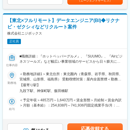
（エージェントサービス）
＜企画・要件定義フェーズ＞
※2024年度→2025年度における昇給額を集計。なお、一時的なイ
じて上下する可能性があります。月給(月額)は固定手当を含めた表
プロダクトのQCDに責任を持ち、開発プロジェクトを推進いただ
ンセンティブではなく昇給です。
記です。
きます。
- サービスのエンハンス開発要件に応じたシステム要求事項の整理
■提供できる機会・経験：
【東北×フルリモート】データエンジニア(BI)◆リクナ
- ユーザー体験を考慮した仕様策定
（1）エンタープライズセールスのスキル・経験
ビ・ゼクシィなどリクルート案件
- エンジニアへの仕様説明
マーケットバリューの高いスキルである、エンタープライズセー
株式会社ニジボックス
ルスのスキル・経験、また深耕型営業のスキル・経験を身につけ
＜リリース準備フェーズ＞
ることができます。
正社員
- ユーザーに向けてのコミュニケーション設計
（2）デジタルマーケティング全般のスキル・経験
- リリース後の様々なリスクへの対応計画
マーケットバリューの高いスキルである、デジタルマーケティン
グ全般のスキル・経験を身につけることができます。
■職務詳細：『ホットペッパーグルメ』、『SUUMO』、『Airビジ
リリース後は効果測定や運用などもご担当いただきます。
ネスツールズ』など幅広い事業領域のサービスから日々膨大に蓄
※プログラミング実装などの実際に手を動かす業務は発生しませ
仕事内容
積されているリクルートグループのデータ。その中でデータドリ
ん。
ブンな意思決定支援を実現するために、ソフトウェア・エンジニ
＜勤務地詳細1＞東北住所：東北圏内（青森県、岩手県、秋田県、
アリングの手法を活用しながら、信頼性・作業効率性の高いデー
宮城県、山形県、福島県） 受動喫煙対策：屋内全面禁煙＜勤務地
【事例1】
タ環境の整備や BI ダッシュボードの開発などを推進します。
勤務地
詳細2＞本社住所：東京都千代田区九段北1丁目14-6 九段坂上KS
決済サービス、『Airペイ』における通信回線切り替えプロジェク
【最寄り駅】
ビル 南棟4階勤務地最寄駅：東京メトロ東西線半蔵門線／九段下
ト
九段下駅、神保町駅、飯田橋駅
◎BIダッシュボードの設計・最適化
駅受動喫煙対策：屋内全面禁煙変更の範囲：会社の定める事業所
＜ポイント＞
・数百万～数千万件のデータを扱うダッシュボードを
（リモートワーク含む）
＜予定年収＞485万円～1,640万円＜賃金形態＞月給制＜賃金内訳
サービスで利用している通信回線の廃止に伴う、安全かつスムー
Tableau/Looker(Looker Studio)などのBIツールで構築
＞月額（基本給）：254,838円～741,936円固定残業手当/月：
ズな新回線へのリプレース
・経営層やビジネス部門が日々の意思決定に使うため、パフォー
給与
74,329円～216,398円（固定残業時間35時間0分/月）超過した時
→加盟店への売上入金遅延などの影響を防ぐ
マンス最適化（クエリ負荷軽減、キャッシュ制御）やUX設計が求
間外労働の残業手当は追加支給＜月給＞329,167円～958,334円
＜対応＞
められる
（一律手当を含む）＜昇給有無＞有＜残業手当＞有＜給与補足＞※
・金融機関や通信回線ベンダーなどの社外関係者、および社内の
例：Tableau Cloud経由でBigQueryに発行されるクエリの最適
給与詳細は、経験、能力、年齢を考慮の上決定します。賃金はあ
開発・運用チームと連携
応募依頼する
化、ビューのキャッシュ制御による負荷軽減