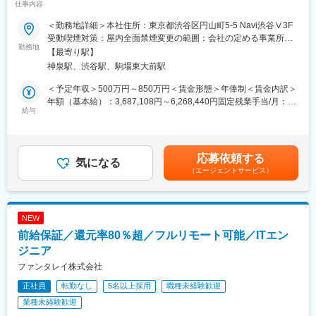
仕事内容
献】
＜勤務地詳細＞本社住所：東京都渋谷区円山町5-5 Navi渋谷Ⅴ3F
■業務内容：
受動喫煙対策：屋内全面禁煙変更の範囲：会社の定める事業所
当社が提供するAI接客プラットフォーム「coco」のQA/SETエンジ
勤務地
（リモートワーク含む）
【最寄り駅】
ニアとして、プロダクト品質の向上やQAプロセスの設計・改善を
神泉駅、渋谷駅、駒場東大前駅
主導します。単なるテスト実行に留まらず、開発やビジネスサイ
ドと連携しながら品質基準の策定や要件整理など上流工程にも深
＜予定年収＞500万円～850万円＜賃金形態＞年俸制＜賃金内訳＞
く関与します。基本はフルリモートですが、開発チームとの同期
年額（基本給）：3,687,108円～6,268,440円固定残業手当/月：
的なコミュニケーションも重視しており、平日日中帯の稼働を想
給与
109,407円～185,963円（固定残業時間45時間0分/月）超過した時
定しています。
間外労働の残業手当は追加支給＜月額＞416,666円～708,333円
（12分割）（一律手当を含む）＜昇給有無＞有＜残業手当＞有＜
■具体的な業務：
給与補足＞※記載の年収は目安であり、現年収や面接での評価を考
応募依頼する
・QA戦略の立案・改善、品質基準やドキュメントの整備
気になる
慮して年収は提示させていただきます。賃金はあくまでも目安の
（エージェントサービス）
・リリースフローにおけるQA観点の設計・運用
金額であり、選考を通じて上下する可能性があります。月給(月額)
・E2E／ユニットテストの設計・実装・実行、テスト自動化推進
は固定手当を含めた表記です。
・ソースコード理解を前提としたテストケース設計
・PdM、エンジニア、CS、セールス等と連携した品質改善
NEW
・GitHub Issue作成、要件整理、仕様・改善施策への品質観点で
前給保証／還元率80％超／フルリモート可能／ITエン
のフィードバック
・ユーザー体験を踏まえた仕様策定への参画
ジニア
・AIツールを活用したQA業務の効率化
ファンタレイ株式会社
正社員
転勤なし
5名以上採用
職種未経験歓迎
■開発環境：
・言語：PHP, Kotlin, Swift, TypeScript, Go
業種未経験歓迎
・FW：CakePHP, Vue.js, PHPUnit