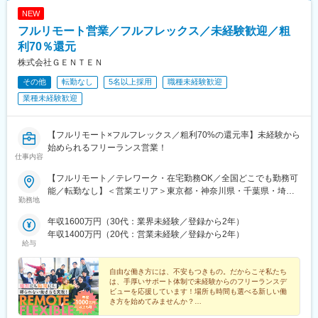
NEW
フルリモート営業／フルフレックス／未経験歓迎／粗
利70％還元
株式会社ＧＥＮＴＥＮ
その他
転勤なし
5名以上採用
職種未経験歓迎
業種未経験歓迎
【フルリモート×フルフレックス／粗利70%の還元率】未経験から
始められるフリーランス営業！
仕事内容
【フルリモート／テレワーク・在宅勤務OK／全国どこでも勤務可
能／転勤なし】＜営業エリア＞東京都・神奈川県・千葉県・埼玉
勤務地
県が中心ですが、営業エリアに関してもあなたの希望に合わせて
お任せします。もちろん、オンライン商談も可能です。★自社オ
年収1600万円（30代：業界未経験／登録から2年）
フィスは無料で利用できます！フリーランスだから孤独感を感じ
年収1400万円（20代：営業未経験／登録から2年）
る…そんな心配はありません！当社ではフリーランス同士の繋が
給与
りを大切にしています。自社オフィスには常に10名程度のメンバ
ーがいるので、質問や相談もしやすい環境です。【本社】東京都
自由な働き方には、不安もつきもの。だからこそ私たち
新宿区山吹町348-6 DSDビル5F（利用可能時間／平日9：00～
は、手厚いサポート体制で未経験からのフリーランスデ
ビューを応援しています！場所も時間も選べる新しい働
18：00）＜アクセス＞東京メトロ有楽町線「江戸川橋駅」から徒
き方を始めてみませんか？
歩4分【大阪支店】大阪市北区豊崎3-3-7カワイビル5F＜アクセス
★未経験歓迎