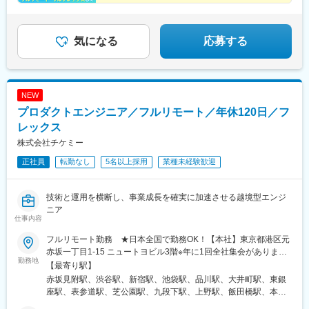
◎フルリモート・フルフレックス案件あり
◎在宅手当や個人の資産形成も支援
～数字でわかる環境と実績。ここで人生を見据えた選択
気になる
応募する
を～
NEW
プロダクトエンジニア／フルリモート／年休120日／フ
レックス
株式会社チケミー
正社員
転勤なし
5名以上採用
業種未経験歓迎
技術と運用を横断し、事業成長を確実に加速させる越境型エンジ
ニア
仕事内容
フルリモート勤務 ★日本全国で勤務OK！【本社】東京都港区元
赤坂一丁目1-15 ニュートヨビル3階※年に1回全社集会があります
勤務地
が、任意参加です。＜アクセス＞東京メトロ「赤坂見附駅」から
【最寄り駅】
徒歩5分東京メトロ「赤坂駅」から徒歩10分東京メトロ「永田町
赤坂見附駅、渋谷駅、新宿駅、池袋駅、品川駅、大井町駅、東銀
駅」から徒歩7分
座駅、表参道駅、芝公園駅、九段下駅、上野駅、飯田橋駅、本所
吾妻橋駅、東陽町駅、中目黒駅、京急蒲田駅、世田谷駅、中野駅