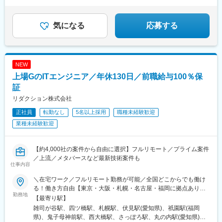
＞大阪メトロ御堂筋線「中津駅」から徒歩5分阪急「梅田駅」かた
☆粗利70％還元
徒歩10分☆契約日から6カ月程度は、自社オフィスに出社するメ
★フルリモート
☆フルフレックス
ンバーが多いです。受動喫煙対策：屋内禁煙
気になる
応募する
NEW
上場GのITエンジニア／年休130日／前職給与100％保
証
リダクション株式会社
正社員
転勤なし
5名以上採用
職種未経験歓迎
業種未経験歓迎
【約4,000社の案件から自由に選択】フルリモート／プライム案件
／上流／メタバースなど最新技術案件も
仕事内容
＼在宅ワーク／フルリモート勤務が可能／全国どこからでも働け
る！働き方自由【東京・大阪・札幌・名古屋・福岡に拠点あり】
勤務地
★在宅ワークOK！／希望を考慮し決定／転居を伴う転勤なし★海
【最寄り駅】
外出張ありの案件もあります■本社：東京都豊島区高田2丁目17-
雑司が谷駅、四ツ橋駅、札幌駅、伏見駅(愛知県)、祇園駅(福岡
22 目白中野ビル 5階■大阪：大阪市西区新町1-6-23 四ツ橋大川ビ
県)、鬼子母神前駅、西大橋駅、さっぽろ駅、丸の内駅(愛知県)、