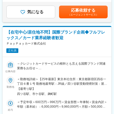
が提案しやすくなるよう、企画的な視点も求められます。
（一律手当を含む）＜昇給有無＞有＜残業手当＞有＜給与補足＞※
変更の範囲：会社の定める業務
出張手当：1泊あたり3,000円支給いたします。賃金はあくまでも
応募依頼する
■業務詳細
気になる
目安の金額であり、選考を通じて上下する可能性があります。月
（エージェントサービス）
（1）金融機関向けOEMサービスの拡販
給(月額)は固定手当を含めた表記です。
・金融機関との関係構築、提案活動
・銀行員との同行営業、販売支援
【在宅中心/居住地不問】国際ブランド企画◆フルフレ
（2）パートナー企業とのアライアンス推進
ックス／カード業界経験者歓迎
・金融機関、HR SaaS企業等と連携した提案機会の創出
・販促施策の企画・実行
ＰａｙＰａｙカード株式会社
正社員
（3）パートナー現場の成果最大化に向けた支援
・営業同行／共同提案による受注率向上支援
・数値改善に向けた施策立案・実行
～クレジットカードサービスの根幹とも言える国際ブランド関連
・勉強会／セミナーの企画・実施
業務をお任せ～
仕事内容
（4）中長期的な新規事業開発
■具体的な業務内容：
＜勤務地詳細＞【25年最新】東京本社住所：東京都新宿区四谷一
・将来的にスポーツチームが抱える収益課題（スポンサー依存）
・国際ブランドへの各種申請、報告
丁目６番１号 勤務地最寄駅：JR線／四ツ谷駅受動喫煙対策：屋内
の解決に向けた事業開発
・国際ブランドからの情報収集、
勤務地
喫煙可能場所あり変更の範囲：会社の定める事業所（リモートワ
【最寄り駅】
ならびにグローバル基準に則したクレジットカードのソリューシ
ーク含む）
■組織構成：約20名(20代～40代)
四ツ谷駅、市ケ谷駅、麹町駅
ョン導入等の企画検討
金融、サッカー選手、デリバリーサービス企業、上場SaaS企業で
・国際ブランドのルール等に沿った業務の企画・立案・推進
＜予定年収＞600万円～996万円＜賃金形態＞年俸制＜賃金内訳＞
アライアンスセールスを担っていたメンバーなど在籍。
・国際ブランドとのイシュイング
年額（基本給）：6,000,000円～9,960,000円＜月額＞500,000円
信頼関係を築きながら、数字・目標に捉われず中長期的な目線を
及びアクワイアリング事業拡大のための戦略立案、企画、推進
給与
～830,000円（12分割）＜昇給有無＞有＜残業手当＞有＜給与補
持った活動ができることが魅力です。