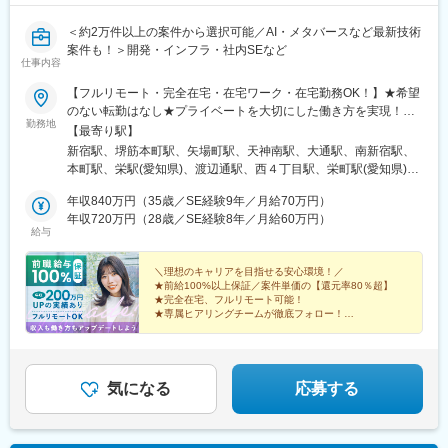
・環境／CI：Docker Compose, GitHub, GitHub Actions, BugBug
・IDE：PHPStorm, Cursor, Android Studio, Xcode
＜約2万件以上の案件から選択可能／AI・メタバースなど最新技術
・インフラ／MW：AWS, GCP(Firebase), Cloudflare, Apache,
案件も！＞開発・インフラ・社内SEなど
仕事内容
MySQL, Valkey
・構成管理／監視：Terraform, Ansible, New Relic, CloudWatch
【フルリモート・完全在宅・在宅ワーク・在宅勤務OK！】★希望
・その他：Slack, Jira, Miro, Figma, Redash
のない転勤はなし★プライベートを大切にした働き方を実現！★
・AI/LLM：Claude Code, Roo Code, Claude Sonnet 4, OpenAI
勤務地
東京・大阪・名古屋・北海道・福岡など全国の希望の勤務地で希
【最寄り駅】
o1
望の働き方ができます！★入社後に本人希望で上京や地方への引
新宿駅、堺筋本町駅、矢場町駅、天神南駅、大通駅、南新宿駅、
っ越しした方も複数名いて、その人に合った働き方を実現！
本町駅、栄駅(愛知県)、渡辺通駅、西４丁目駅、栄町駅(愛知県)、
変更の範囲：会社の定める業務
★U・Iターン歓迎★受動喫煙対策：あり（全拠点）【東京本社】
薬院駅、バスセンター前駅
東京都新宿区西新宿1-20-3 西新宿高木ビル8F└各線「新宿」駅よ
年収840万円（35歳／SE経験9年／月給70万円）
り徒歩5分【大阪支社】大阪府大阪市中央区安土町2-3-13 大阪国
年収720万円（28歳／SE経験8年／月給60万円）
給与
際ビルディング31F└各線「堺筋本町」駅より徒歩4分【名古屋支
社】愛知県名古屋市中区栄3-15-33 栄ガスビル13F└各線「栄」駅
より徒歩5分【福岡支社】福岡県福岡市中央区渡辺通5-14-12 南天
＼理想のキャリアを目指せる安心環境！／
★前給100%以上保証／案件単価の【還元率80％超】
神ビル3F└七隈線「天神南」駅より徒歩4分【北海道支社】北海道
★完全在宅、フルリモート可能！
札幌市中央区大通西1丁目14-2 桂和大通ビル50 9F└各線「大通」
★専属ヒアリングチームが徹底フォロー！
駅より徒歩3分
★取引先4000社以上の豊富な案件から選択可！
★年間休日130日／平均残業月6h！
気になる
応募する