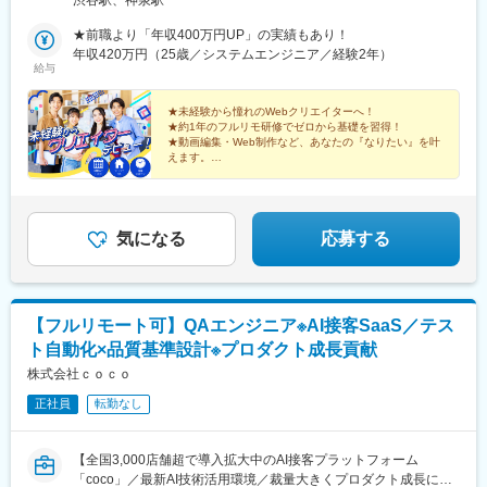
渋谷駅、神泉駅
適なコースです。
制度あり！／＊ 憧れの東京での就業や、心機一転の引越しもバッ
■適性に応じてジョブチェンジ：成果・適性に応じてマーケター /
クアップ！■プロジェクト先／北海道、東北、関東、北信越、東
★前職より「年収400万円UP」の実績もあり！
フィールドセールス など別職種へのチャレンジも可能です。
海、関西、中国、四国、九州など全国各地のプロジェクト先【ア
年収420万円（25歳／システムエンジニア／経験2年）
給与
＜実例＞
クセス】 ■本社／JR各線・東京メトロ各線・東急線「渋谷」駅か
26歳でエンSXへ中途入社した社員は、1年間の成果が評価され、
ら徒歩4分 京王井の頭線「渋谷」駅から徒歩3分※プロジ
現在はフィールドセールスとして、営業支援を求める顧客の最初
ェクト先により異なります。 ※全国各地、ご希望の勤務地エリア
★未経験から憧れのWebクリエイターへ！
★約1年のフルリモ研修でゼロから基礎を習得！
の接点を担う役割にジョブチェンジし、活躍しています。
を考慮して決定いたします。
★動画編集・Web制作など、あなたの『なりたい』を叶
えます。
■当社について：
★年休126日・残業月3hで働きやすさも◎
2021年にエンの新規事業としてスタートし、2024年に法人として
設立されたセールスメソッドによる業績向上支援領域のベンチャ
ー企業です。長年培ってきた様々な業界へのBtoB営業ノウハウを
気になる
応募する
活用した支援を強みとしています。
変更の範囲：会社の定める業務
【フルリモート可】QAエンジニア※AI接客SaaS／テス
ト自動化×品質基準設計※プロダクト成長貢献
株式会社ｃｏｃｏ
正社員
転勤なし
【全国3,000店舗超で導入拡大中のAI接客プラットフォーム
「coco」／最新AI技術活用環境／裁量大きくプロダクト成長に貢