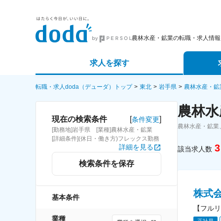
農林水産・鉱業の転職・求人情報
求人を探す
詳細条件から探す
エージェ
転職・求人doda（デューダ）トップ
東北
岩手県
農林水産・鉱
農林水
新着求人から探す
スカウト
[
]
現在の検索条件
条件変更
農林水産・鉱業
[勤務地]岩手県 [業種]農林水産・鉱業
求人特集から探す
パートナ
[詳細条件](休日・働き方)フレックス勤務
3
詳細を見る
該当求人数
検索条件を保存
株式
基本条件
【フルリ
業種
正社員