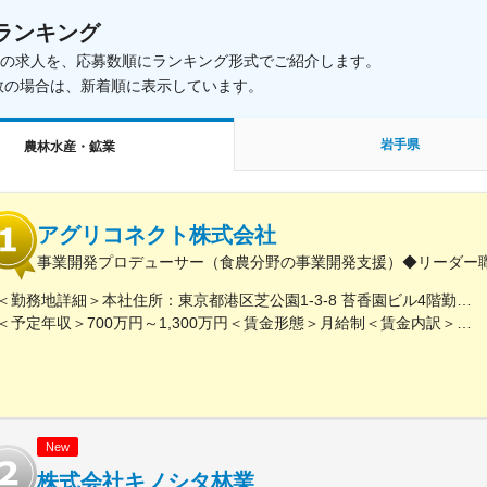
ランキング
載中の求人を、応募数順にランキング形式でご紹介します。
数の場合は、新着順に表示しています。
岩手県
農林水産・鉱業
アグリコネクト株式会社
事業開発プロデューサー（食農分野の事業開発支援）◆リーダー
＜勤務地詳細＞本社住所：東京都港区芝公園1-3-8 苔香園ビル4階勤務地最寄駅：都営三田線／御成門駅受動喫煙対策：屋内全面禁煙変更の範囲：会社の定める事業所
＜予定年収＞700万円～1,300万円＜賃金形態＞月給制＜賃金内訳＞月額（基本給）：400,000円～650,000円固定残業手当/月：92,640円～150,510円（固定残業時間30時間0分/月）超過した時間外労働の残業手当は追加支給＜月給＞492,640円～800,510円（一律手当を含む）＜昇給有無＞有＜残業手当＞有＜給与補足＞※給与は職歴、スキルなどに応じて相談※役職がつく場合は、別途、役職手当（50,000円～10,000円）を支給※マネージャー職以上の場合は、管理職のため残業代支給対象外■昇給：年1回（4月）■賞与：年1回（12月）賃金はあくまでも目安の金額であり、選考を通じて上下する可能性があります。月給(月額)は固定手当を含めた表記です。
New
株式会社キノシタ林業