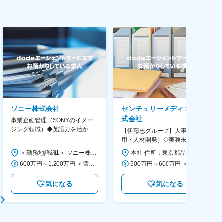
ソニー株式会社
センチュリーメディカル株
式会社
事業企画管理（SONYのイメー
ジング領域）◆英語力を活か
【伊藤忠グループ】人事（採
す/CFO管轄＃SECCFO0027
用・人材開発）◇実務未経験歓
迎！／リモート有／年休124日
＜勤務地詳細1＞ ソニー株式会社 住所：神奈川県横浜市西区みなとみらい5-1-1 受動喫煙対策：屋内全面禁煙 ＜勤務地詳細2＞ ソニーシティ大崎 住所：東京都品川区大崎2-10-1 勤務地最寄駅：JR線／大崎駅 受動喫煙対策：屋内全面禁煙 変更の範囲：会社の定める事業所（リモートワーク含む）
本社 住所：東京都品川区大崎1-11-2 ゲートシティ大崎イーストタワー22Ｆ 勤務地最寄駅：JR山手線／大崎駅 受動喫煙対策：屋内全面禁煙 変更の範囲：会社の定める事業所（リモートワーク含む）
／福利厚生充実◇
600万円～1,200万円 ＜賃金形態＞ 月給制 ＜賃金内訳＞ 月額（基本給）：350,000円～500,000円 ＜月給＞ 350,000円～500,000円 ＜昇給有無＞ 有 ＜残業手当＞ 有 ＜給与補足＞ ※年収は経験や能力を考慮の上、当社規定により決定します。 賃金はあくまでも目安の金額であり、選考を通じて上下する可能性があります。 月給(月額)は固定手当を含めた表記です。
500万円～600万円 ＜賃金形態＞ 月給制 ＜賃金内訳＞ 月額（基本給）：300,000円～350,000円 ＜月給＞ 300,000円～350,000円 ＜昇給有無＞ 有 ＜残業手当＞ 有 ＜給与補足＞ 上記年収は、あくまで目安であり、前職・経験を考慮し検討させて頂きます。 ■昇給：あり ■賞与：あり ※会社業績と個人業績に応じて算定されます。 賃金はあくまでも目安の金額であり、選考を通じて上下する可能性があります。 月給(月額)は固定手当を含めた表記です。
気になる
気になる