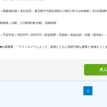
＜勤務地詳細＞本社住所：東京都千代田区神田小川町3-28-5 axle御茶ノ水102勤務
新御茶ノ水駅、小川町駅(東京都)、淡路町駅
＜予定年収＞500万円～650万円＜賃金形態＞月給制＜賃金内訳＞月額（基本給）：314,7
■企業概要：『テクノロジーによって、産地とともに持続可能な農業と地域をつくる。』AG
求人
1