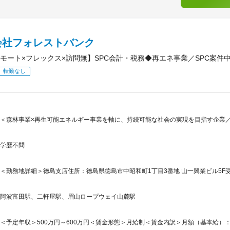
会社フォレストバンク
モート×フレックス×訪問無】SPC会計・税務◆再エネ事業／SPC案件
転勤なし
＜森林事業×再生可能エネルギー事業を軸に、持続可能な社会の実現を目指す企業／
学歴不問
＜勤務地詳細＞徳島支店住所：徳島県徳島市中昭和町1丁目3番地 山一興業ビル5F受
阿波富田駅、二軒屋駅、眉山ロープウェイ山麓駅
＜予定年収＞500万円～600万円＜賃金形態＞月給制＜賃金内訳＞月額（基本給）：332,0