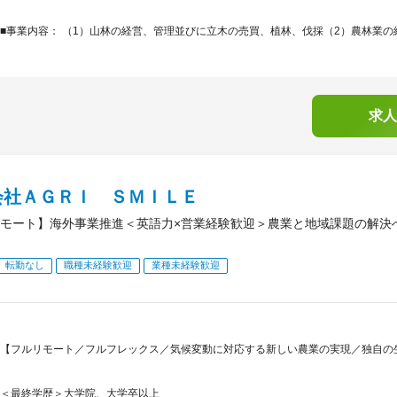
■事業内容： （1）山林の経営、管理並びに立木の売買、植林、伐採（2）農林業の経
求人
会社ＡＧＲＩ ＳＭＩＬＥ
モート】海外事業推進＜英語力×営業経験歓迎＞農業と地域課題の解決
転勤なし
職種未経験歓迎
業種未経験歓迎
【フルリモート／フルフレックス／気候変動に対応する新しい農業の実現／独自の
＜最終学歴＞大学院、大学卒以上