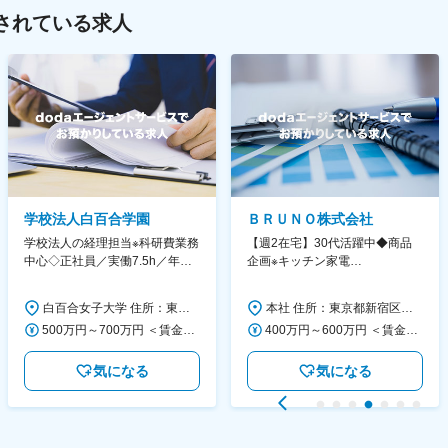
されている求人
学校法人白百合学園
ＢＲＵＮＯ株式会社
学校法人の経理担当※科研費業務
【週2在宅】30代活躍中◆商品
中心◇正社員／実働7.5h／年休
企画※キッチン家電
130日／1881年創立の伝統女子
◆「BRUNO」新商品の企画／企
大学
画～調達／働き方◎
白百合女子大学 住所：東京都調布市緑ヶ丘1-25 勤務地最寄駅：京王線／仙川駅 受動喫煙対策：屋内全面禁煙 変更の範囲：会社の定める事業所
本社 住所：東京都新宿区西新宿6丁目22-1 新宿スクエアタワー B1階 勤務地最寄駅：東京メトロ丸ノ内線／西新宿駅 受動喫煙対策：屋内全面禁煙 変更の範囲：会社の定める事業所（リモートワーク含む）
500万円～700万円 ＜賃金形態＞ 月給制 ＜賃金内訳＞ 月額（基本給）：280,000円～430,000円 ＜月給＞ 280,000円～430,000円 ＜昇給有無＞ 有 ＜残業手当＞ 有 ＜給与補足＞ ※年齢・過去の経験に基づき、本学規定に合わせ決定 【残業手当】有 /残業時間に応じて全額支給（※想定年収に含む） 【各種手当】扶養手当/住宅手当/通勤手当 等 【賞与】年2回（6月、12月） 【昇給】年1回（4月） 賃金はあくまでも目安の金額であり、選考を通じて上下する可能性があります。 月給(月額)は固定手当を含めた表記です。
400万円～600万円 ＜賃金形態＞ 月給制 経験・能力を考慮の上、優遇いたします。 ＜賃金内訳＞ 月額（基本給）：300,000円～450,000円 ＜月給＞ 300,000円～450,000円 ＜昇給有無＞ 有 ＜残業手当＞ 有 ＜給与補足＞ ・賞与実績：年2回 ・昇給：年1回 ※半年毎に評価を行い、評価が高ければ年齢に関係なく昇給・昇格していきます。創造性の高い人・新しいことにチャレンジした人が高い評価を得られます。 賃金はあくまでも目安の金額であり、選考を通じて上下する可能性があります。 月給(月額)は固定手当を含めた表記です。
気になる
気になる