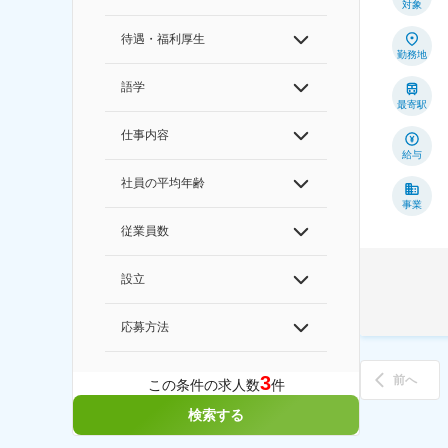
対象
待遇・福利厚生
勤務地
語学
最寄駅
仕事内容
給与
社員の平均年齢
事業
従業員数
設立
応募方法
3
前へ
この条件の求人数
件
検索する