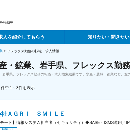
を掲載中
求人を紹介してもらう
知りたい・聞きたい
ントサービス
転職ノウハウ
業
フレックス勤務の転職・求人情報
産・鉱業、岩手県、フレックス勤務
サービス
データで見る転職
、岩手県、フレックス勤務の転職・求人検索結果です。水産・農林・鉱業など、左
ーエージェントサービス
コラム・インタビュー
件中
1～3
件
を表示
転職Q&A
会社ＡＧＲＩ ＳＭＩＬＥ
モート】情報システム担当者（セキュリティ）◆SASE・ISMS運用／I
転勤なし