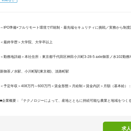
～IPO準備×フルリモート環境でIT統制・最先端セキュリティに挑戦／実務から制
＜最終学歴＞大学院、大学卒以上
＜勤務地詳細＞本社住所：東京都千代田区神田小川町3-28-5 axle御茶ノ水102勤務
新御茶ノ水駅、小川町駅(東京都)、淡路町駅
＜予定年収＞408万円～600万円＜賃金形態＞月給制＜賃金内訳＞月額（基本給）：245,8
■企業概要：『テクノロジーによって、産地とともに持続可能な農業と地域をつくる。』AG
求人