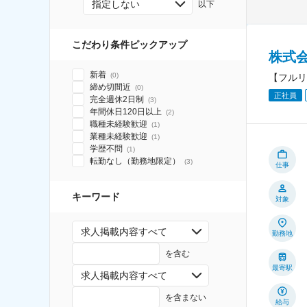
指定しない
以下
こだわり条件ピックアップ
株式
新着
(
0
)
【フルリ
締め切間近
(
0
)
正社員
完全週休2日制
(
3
)
年間休日120日以上
(
2
)
職種未経験歓迎
(
1
)
業種未経験歓迎
(
1
)
学歴不問
(
1
)
転勤なし（勤務地限定）
(
3
)
仕事
キーワード
対象
求人掲載内容すべて
勤務地
を含む
最寄駅
求人掲載内容すべて
を含まない
給与