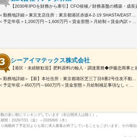
【2030年IPOを財務から牽引】CFO候補／財務基盤の構築・成
＜勤務地詳細＞東京支店住所：東京都港区赤坂4-2-19 SHASTA/EAST 5F勤務地最寄駅：東京メトロ線／赤坂見附駅受動喫煙対策：屋内全面禁煙変更の範囲：会社の定める事業所
＜予定年収＞1,200万円～1,600万円＜賃金形態＞月給制＜賃金内訳＞月額（基本給）：625,000円～875,000円固定残業手当/月：191,360円～267,920円（固定残業時間40時間0分/月）超過した時間外労働の残業手当は追加支給＜月給＞816,360円～1,142,920円（一律手当を含む）＜昇給有無＞有＜残業手当＞有＜給与補足＞※実績に応じて柔軟に検討します。■賞与：年2回（6、12月）■昇給：年1回（3、9月）賃金はあくまでも目安の金額であり、選考を通じて上下する可能性があります。月給(月額)は固定手当を含めた表記です。
シーアイマテックス株式会社
【港区・未経験歓迎】肥料原料の輸入・調達業務◆伊藤忠商事と連
＜勤務地詳細＞【新】本社住所：東京都港区芝三丁目8番2号住友不動産芝公園ファーストビル９階 勤務地最寄駅：都営地下鉄三田線／芝公園駅受動喫煙対策：屋内全面禁煙変更の範囲：会社の定める事業所
＜予定年収＞450万円～660万円＜賃金形態＞月給制補足事項なし＜賃金内訳＞月額（基本給）：280,000円～378,000円＜月給＞280,000円～378,000円＜昇給有無＞有＜残業手当＞有＜給与補足＞■賞与：年2回（6月/12月）■モデル年収：年収510万円 30歳（月給280,000円＋賞与）※時間外手当除く年収620万円 37歳（月給356,000円＋賞与）※時間外手当除く賃金はあくまでも目安の金額であり、選考を通じて上下する可能性があります。月給(月額)は固定手当を含めた表記です。
募数の多い順にランキングしています（非公開求人は除く）。
間：2026/7/31（金）～2026/8/6（木）
より掲載終了予定日よりも前に求人募集が終了していることもございます。その場合