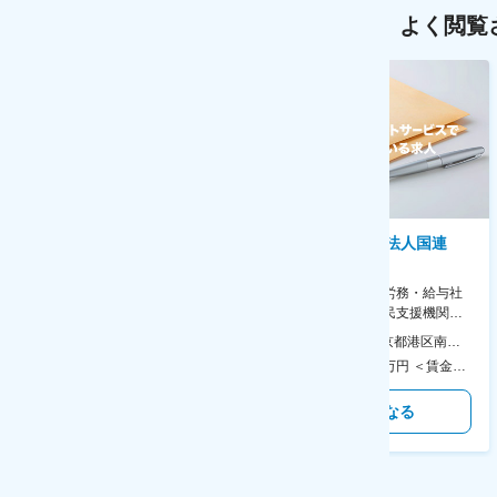
よく閲覧
株式会社ゲームフリーク
特定非営利活動法人国連
UNHCR協会
【庶務アシスタント】ポケモン
シリーズ開発企業◆書類作成・
【表参道】人事（労務・給与社
データ入力など◆年休126日・
保等）◆国連の難民支援機関の
食事補助あり◎
活動を支える日本公式支援窓口
本社 住所：東京都千代田区神田錦町2-2-1 KANDASQUARE 受動喫煙対策：屋内全面禁煙 変更の範囲：会社の定める事業所
本社 住所：東京都港区南青山6-10-11 ウェスレーセンター3F 勤務地最寄駅：地下鉄各線／表参道駅 受動喫煙対策：屋内全面禁煙 変更の範囲：会社の定める事業所（リモートワーク含む）
◆正職員登用前提
350万円～500万円 ＜賃金形態＞ 月給制 ＜賃金内訳＞ 月額（基本給）：215,000円～307,000円 固定残業手当/月：76,700円～110,000円（固定残業時間45時間0分/月） 超過した時間外労働の残業手当は追加支給 ＜月給＞ 291,700円～417,000円（一律手当を含む） ＜昇給有無＞ 有 ＜残業手当＞ 有 ＜給与補足＞ ※経験・能力を考慮の上、年齢に関わりなく当社規定により優遇します。 賃金はあくまでも目安の金額であり、選考を通じて上下する可能性があります。 月給(月額)は固定手当を含めた表記です。
450万円～550万円 ＜賃金形態＞ 月給制 ＜賃金内訳＞ 月額（基本給）：340,000円～420,000円 ＜月給＞ 340,000円～420,000円 ＜昇給有無＞ 有 ＜残業手当＞ 有 ＜給与補足＞ ※能力・経験によって決定します。 ■賞与あり（業績評価に応じて支給） 賃金はあくまでも目安の金額であり、選考を通じて上下する可能性があります。 月給(月額)は固定手当を含めた表記です。
気になる
気になる