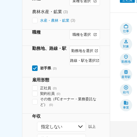
業種を選択
農林水産・鉱業
(
3
)
水産・農林・鉱業
(
3
)
仕事
職種
職種を選択
対象
勤務地、路線・駅
勤務地を選択
路線・駅を選択
勤務地
岩手県
(
3
)
最寄駅
雇用形態
正社員
(
3
)
給与
契約社員
(
0
)
その他（FCオーナー・業務委託な
ど）
(
0
)
事業
年収
指定しない
以上