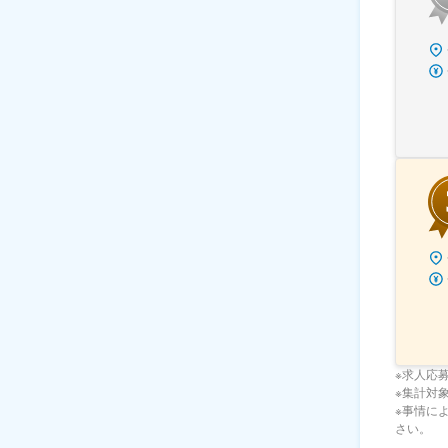
※求人応
※集計対象期
※事情に
さい。