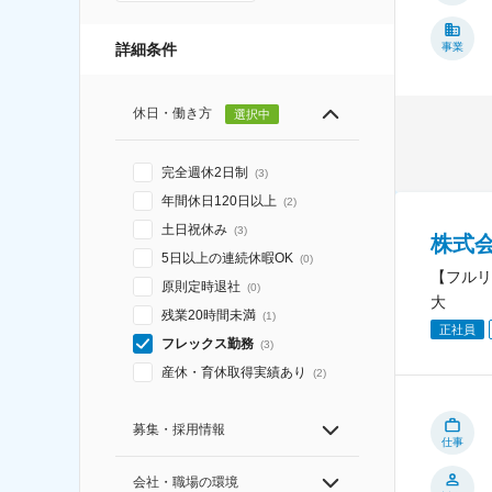
詳細条件
事業
休日・働き方
選択中
完全週休2日制
(
3
)
年間休日120日以上
(
2
)
土日祝休み
(
3
)
株式
5日以上の連続休暇OK
(
0
)
【フルリ
原則定時退社
(
0
)
大
残業20時間未満
(
1
)
正社員
フレックス勤務
(
3
)
産休・育休取得実績あり
(
2
)
募集・採用情報
仕事
会社・職場の環境