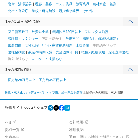
警備・清掃業界
理容・美容・エステ業界
教育業界
農林水産・鉱業
公社・官公庁・学校・研究施設
冠婚葬祭業界
その他
ほかのこだわり条件で探す
第二新卒歓迎
外資系企業
年間休日120日以上
フレックス勤務
管理職・マネジャー
英語を活かす
学歴不問
転勤なし（勤務地限定）
服装自由
女性活躍
社宅・家賃補助制度
上場企業
中国語を活かす
退職金制度
残業20時間未満
完全週休2日制
職種未経験歓迎
原則定時退社
海外出張あり
U・Iターン支援あり
ほかの固定給で探す
固定給25万円以上
固定給35万円以上
転職・求人doda（デューダ）トップ
東北
岩手県
金融業界
土日祝休みの転職・求人情報
転職サイト dodaをシェア
ヘルプ
会社概要
拠点一覧
利用規約
免責事項
通信に関する情報の利用について