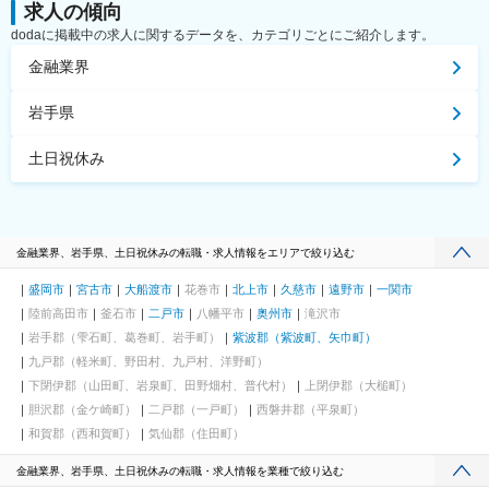
求人の傾向
dodaに掲載中の求人に関するデータを、カテゴリごとにご紹介します。
金融業界
岩手県
土日祝休み
金融業界、岩手県、土日祝休みの転職・求人情報をエリアで絞り込む
盛岡市
宮古市
大船渡市
花巻市
北上市
久慈市
遠野市
一関市
陸前高田市
釜石市
二戸市
八幡平市
奥州市
滝沢市
岩手郡（雫石町、葛巻町、岩手町）
紫波郡（紫波町、矢巾町）
九戸郡（軽米町、野田村、九戸村、洋野町）
下閉伊郡（山田町、岩泉町、田野畑村、普代村）
上閉伊郡（大槌町）
胆沢郡（金ケ崎町）
二戸郡（一戸町）
西磐井郡（平泉町）
和賀郡（西和賀町）
気仙郡（住田町）
金融業界、岩手県、土日祝休みの転職・求人情報を業種で絞り込む