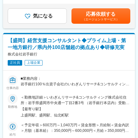
等はあくまで一般的なモデルとなり、詳細は経験に応じて変動し
化に力強く立ち向かい、既成の価値観にとらわれない斬新な発想
ます。■昇給：年1回（7月）■賞与：年2回（6月、12月）賃金はあ
力や行動力を持った「人」を求めています。同行には、ふるさと
■魅力：
くまでも目安の金額であり、選考を通じて上下する可能性があり
岩手のために貢献したいという熱い「想い」を「形」にできるフ
応募依頼する
地域企業の事業承継・成長戦略をM&Aで支援し、地域課題の解決
気になる
ます。月給(月額)は固定手当を含めた表記です。
ィールドがたくさんあります。岩手の未来を切り拓いていくとい
（エージェントサービス）
に直接貢献できます。
う使命感のある方を歓迎します。
■いわぎんリサーチ&コンサルティング株式会社：
■当行について：
2020年4月に地域企業が抱える様々な経営課題の解決支援を目的
・東証プライム上場、県内外100店舗を超える拠点
【盛岡】経営支援コンサルタント◆プライム上場・第
に設立しました。
・岩手県のリーディングバンクである岩手銀行は「地域社会の発
一地方銀行／県内外100店舗超の拠点あり◆研修充実
展に貢献する」「健全経営に徹する」という理念を掲げ、東証プ
■キャリアチャレンジ：
株式会社岩手銀行
ライム上場／合計109拠点を有する第一地方銀行です。
計画的・体系的な研修システムを採用しています。行内研修とし
正社員
上場企業
ては階層別研修、行内資格認定研修などを実施するとともに、行
変更の範囲：会社の定める業務
外研修にも積極的に派遣しています。また、自己啓発支援施策と
して、公的資格の取得を目指す行員に対し、専門学校等へのスク
■業務内容：
ーリングの機会を与える制度「キャリアチャレンジプログラム」
岩手銀行100％出資子会社のいわぎんリサーチ&コンサルティング
も実施しています。これらの研修会、研修派遣には公募制も採用
仕事内容
株式会社へ在籍出向し、経営支援業務に従事していただきます。
し、より挑戦意欲に溢れる行員のキャリアアップを支援していま
＜勤務地詳細＞いわぎんリサーチ&コンサルティング株式会社住
す。
■業務詳細：
所：岩手県盛岡市中央通一丁目2番3号 （岩手銀行本店内）受動喫
・成長戦略、人事制度構築、業務改善、補助金申請支援を主軸に
勤務地
煙対策：屋内全面禁煙変更の範囲：会社の定める事業所（リモー
■当行が求める人物像：
【最寄り駅】
支援しています。
トワーク含む）
岩手銀行の財産は「信用」の担い手である「人」であり、「人」
上盛岡駅、盛岡駅、仙北町駅
・営業店等と連携し、案件の発掘・提案から契約締結、コンサル
の成長が同行の成長、地域社会の発展につながっていくと考えて
ティング実務等に従事していただきます。
＜予定年収＞600万円～1,040万円＜賃金形態＞月給制＜賃金内訳
います。金融業界が目まぐるしく変化し続ける今こそ、環境の変
＞月額（基本給）：350,000円～600,000円＜月給＞350,000円～
化に力強く立ち向かい、既成の価値観にとらわれない斬新な発想
■組織構成：
給与
600,000円＜昇給有無＞有＜残業手当＞有＜給与補足＞※上記年収
力や行動力を持った「人」を求めています。同行には、ふるさと