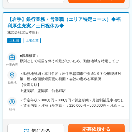
・監査法人対応
監査法人からの照会対応・資料作成依頼に対する対応
・税務申告実務・税務案件照会対応
申告書作成・税金納付までの実務に加え、営業店・関連部署に
【岩手】銀行業務・営業職（エリア特定コース）◆福
対するアドバイス
利厚生充実／土日祝休み◆
・税務調査対応
国税調査官からの資料提出依頼に対する行内調整、調査官との
株式会社北日本銀行
協議対応
正社員
上場企業
・収益計画の作成
短期・中期の収益計画の作成と進捗確認
・開示資料、当局宛て報告書の作成
■職務概要：
決算短信、有価証券報告書、金融庁等への各種報告書の作成
原則として転居を伴う転勤がないため、勤務地域を特定してご勤
仕事内容
務いただきます。
■組織構成：
配属先は、お住まいやご経験、ご希望を考慮して決定いたしま
＜勤務地詳細＞本社住所：岩手県盛岡市中央通1-6-7 受動喫煙対
経営企画部 14名在籍（うち主計グループは6名の人員です）
す。
策：屋内全面禁煙変更の範囲：会社の定める事業所
勤務地
■教育制度：
【最寄り駅】
■職務詳細：
OJT制度、階層別研修、職能別研修、行外研修への派遣、通信教
上盛岡駅、盛岡駅、仙北町駅
各支店の一線で、お客さまの窓口として渉外営業業務に携わり、
育、資格取得支援制度、自己啓発支援プラットフォーム
実際にお客さまと対話をしながら、
＜予定年収＞300万円～800万円＜賃金形態＞月給制補足事項なし
ニーズを引きだすコミュニケーション能力を発揮いただきます。
＜賃金内訳＞月額（基本給）：220,000円～500,000円＜月給＞
■人財育成：
給与
220,000円～500,000円＜昇給有無＞有＜残業手当＞有＜給与補足
・長期ビジョンの策定とあわせ、「個人が主役」となる新人事制
○渉外営業業務（コンサルティング営業）
＞■昇給：年1回（4月）■賞与：年2回（6月、12月）※賃金は目安
度と人財育成施策をスタート。お客さま・地域の未来をサポート
・法人のお取引先さまの課題解決サポート。ニーズに沿ったソリ
の金額であり、選考を通じて上下する可能性がございます。賃金
することはもちろん、行員一人ひとりが自身のキャリアをデザイ
ューションの提案や資金調達（お借入）の支援等を行います。
はあくまでも目安の金額であり、選考を通じて上下する可能性が
ン（実現）していくことを組織としてサポートします。
応募依頼する
・地場の法人の新規開拓先への提案、情報提供を行います。
気になる