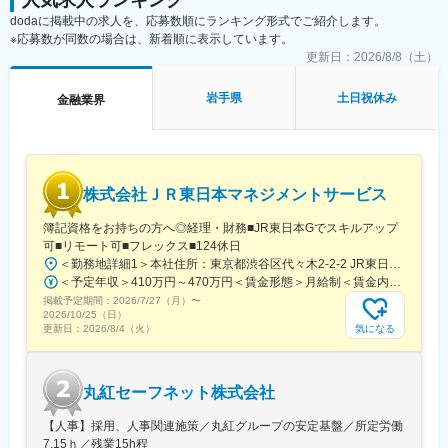
人気求人ランキング
外研修にも積極的に派遣しています。また、自己啓発支援施策と
dodaに掲載中の求人を、応募数順にランキング形式でご紹介します。
して、公的資格の取得を目指す行員に対し、専門学校等へのスク
※応募数が同数の場合は、新着順に表示しています。
ーリングの機会を与える制度「キャリアチャレンジプログラム」
更新日：
2026/8/8（土）
も実施しています。これらの研修会、研修派遣には公募制も採用
し、より挑戦意欲に溢れる行員のキャリアアップを支援していま
岩手県
土日祝休み
金融業界
す。
■当行が求める人物像：
岩手銀行の財産は「信用」の担い手である「人」であり、「人」
の成長が同行の成長、地域社会の発展につながっていくと考えて
株式会社ＪＲ東日本マネジメントサービス
います。金融業界が目まぐるしく変化し続ける今こそ、環境の変
化に力強く立ち向かい、既成の価値観にとらわれない斬新な発想
簿記資格をお持ちの方へ◎経理・財務■JR東日本Gでスキルアップ
力や行動力を持った「人」を求めています。同行には、ふるさと
可■リモート可■フレックス■124休日
岩手のために貢献したいという熱い「想い」を「形」にできるフ
＜勤務地詳細1＞本社住所：東京都渋谷区代々木2-2-2 JR東日本本社ビル9階受動喫煙対策：屋内全面禁煙＜勤務地詳細2＞東京都内オフィス住所：東京都23区内 受動喫煙対策：屋内全面禁煙変更の範囲：会社の定める事業所（リモートワーク含む）
ィールドがたくさんあります。岩手の未来を切り拓いていくとい
＜予定年収＞410万円～470万円＜賃金形態＞月給制＜賃金内訳＞月額（基本給）：240,000円～250,000円＜月給＞240,000円～250,000円＜昇給有無＞有＜残業手当＞有＜給与補足＞※想定年収には残業月20Hも含めています■昇給：年1回■賞与：年2回(合計3.0ヶ月程度)※総合職：計6.0ヶ月程度■モデル年収総合職（課長）900万円総合職（マネージャー）630万円総合職（主任）520万円エリア（課員）410万円賃金はあくまでも目安の金額であり、選考を通じて上下する可能性があります。月給(月額)は固定手当を含めた表記です。
う使命感のある方を歓迎します。
掲載予定期間：
2026/7/27（月）
〜
2026/10/25（日）
■当行について：
気になる
更新日：
2026/8/4（火）
・東証プライム上場、県内外100店舗を超える拠点
・岩手県のリーディングバンクである岩手銀行は「地域社会の発
展に貢献する」「健全経営に徹する」という理念を掲げ、東証プ
丸紅セーフネット株式会社
ライム上場／合計109拠点を有する第一地方銀行です。
【人事】採用、人事関連施策／丸紅グループの安定基盤／所定労働
変更の範囲：会社の定める業務
7.15ｈ／残業15h程