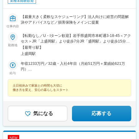
業種未経験歓迎
【裁量大きく柔軟なスケジューリング】法人向けに経営の問題解
決やアドバイスなど／損害保険をメインに提案
仕事内容
【転勤なし／U・Iターン歓迎】岩手県盛岡市本町通3-18-45＜アク
セス＞JR「上盛岡駅」より徒歩7分JR「盛岡駅」より徒歩15分★
勤務地
受動喫煙対策：敷地内喫煙可能場所あり（勤務先に応じて変動の
【最寄り駅】
可能性あり）
上盛岡駅
年収1233万円／32歳・入社4年目（月給51万円＋業績給621万
円）
給与
年収758万円／34歳・入社3年目（月給36万円＋業績給326万円）
土日祝休みで家族との時間も大切に
働き方を変え、安心の暮らしをスタート
気になる
応募する
NEW