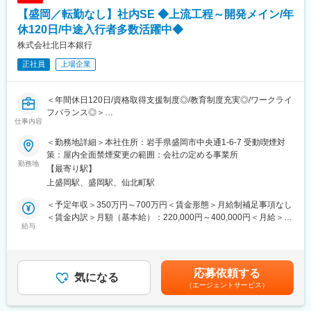
【盛岡／転勤なし】社内SE ◆上流工程～開発メイン/年
休120日/中途入行者多数活躍中◆
株式会社北日本銀行
正社員
上場企業
＜年間休日120日/資格取得支援制度◎/教育制度充実◎/ワークライ
フバランス◎＞
仕事内容
岩手県を中心に、東北広域に展開する地方銀行である当行にて、
管理職（または管理職候補）として社内SEを担当していただきま
＜勤務地詳細＞本社住所：岩手県盛岡市中央通1-6-7 受動喫煙対
す。
策：屋内全面禁煙変更の範囲：会社の定める事業所
勤務地
【最寄り駅】
■職務内容：
上盛岡駅、盛岡駅、仙北町駅
社内SEとして、社内システム、ネットワーク、セキュリティに関
する企画・構築・開発・保守・運用についての業務を担当してい
＜予定年収＞350万円～700万円＜賃金形態＞月給制補足事項なし
ただきます。（適性、ご希望等により異動・転勤の可能性があり
＜賃金内訳＞月額（基本給）：220,000円～400,000円＜月給＞
ますが、当面はございません。同部にてご勤務いただきます。）
給与
220,000円～400,000円＜昇給有無＞有＜残業手当＞有＜給与補足
＞■昇給：年1回（4月）■賞与：年2回（6月、12月）賃金はあくま
■組織構成：
でも目安の金額であり、選考を通じて上下する可能性がありま
事務システム部のシステム部門は、約40名の人員で業務運営をし
す。月給(月額)は固定手当を含めた表記です。
応募依頼する
ています。
気になる
（エージェントサービス）
（他業種からの中途入行者が多数活躍中です※）