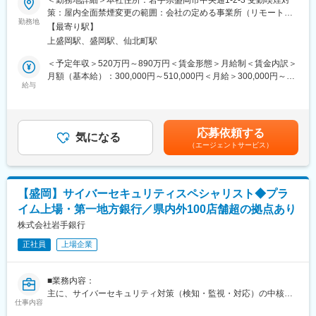
＜勤務地詳細＞本社住所：岩手県盛岡市中央通1-2-3 受動喫煙対
■当行が求める人物像：
うデータエンジニアとして従事いただきます。
策：屋内全面禁煙変更の範囲：会社の定める事業所（リモートワ
岩手銀行の財産は「信用」の担い手である「人」であり、「人」
◇経営課題、業務課題を解決するためのデータ分析・利活用業務
勤務地
ーク含む）
の成長が同行の成長、地域社会の発展につながっていくと考えて
【最寄り駅】
やデータ利活用を支えるデータ分析基盤の設計・構築・運用業務
います。金融業界が目まぐるしく変化し続ける今こそ、環境の変
上盛岡駅、盛岡駅、仙北町駅
に携わっていただきます。
化に力強く立ち向かい、既成の価値観にとらわれない斬新な発想
＜予定年収＞520万円～890万円＜賃金形態＞月給制＜賃金内訳＞
力や行動力を持った「人」を求めています。同行には、ふるさと
■具体的には：
月額（基本給）：300,000円～510,000円＜月給＞300,000円～
岩手のために貢献したいという熱い「想い」を「形」にできるフ
◇誰もが素早くデータを「探せる・使える」ためのデータ整備と
給与
510,000円＜昇給有無＞有＜残業手当＞有＜給与補足＞※上記年収
ィールドがたくさんあります。岩手の未来を切り拓いていくとい
データカタログ整備
等はあくまで一般的なモデルとなり、詳細は経験に応じて変動し
う使命感のある方を歓迎します。
◇取引データ分析や経営向けダッシュボードの作成
ます。■昇給：年1回（7月）■賞与：年2回（6月、12月）賃金はあ
◇AIを活用した、行内の戦略立案や業務改善支援
くまでも目安の金額であり、選考を通じて上下する可能性があり
■当行について：
応募依頼する
◇RPAツール等で定型作業のゼロ推進など
気になる
ます。月給(月額)は固定手当を含めた表記です。
・東証プライム上場、県内外100店舗を超える拠点
（エージェントサービス）
・岩手県のリーディングバンクである岩手銀行は「地域社会の発
■当ポジションの魅力：
展に貢献する」「健全経営に徹する」という理念を掲げ、東証プ
◎当行は岩手県内のメインバンクシェア、預金シェアが高く、岩
ライム上場／合計109拠点を有する第一地方銀行です。
手県のリーディングバンクです。
【盛岡】サイバーセキュリティスペシャリスト◆プラ
◎これからの銀行経営の要であるデータ利活用業務を担っていた
変更の範囲：会社の定める業務
イム上場・第一地方銀行／県内外100店舗超の拠点あり
だきます。
株式会社岩手銀行
■キャリアチャレンジ：
正社員
上場企業
◇計画的・体系的な研修システムを採用しています。行内研修と
しては階層別研修、行内資格認定研修などを実施するとともに、
行外研修にも積極的に派遣しています。
■業務内容：
◇また、自己啓発支援施策として、公的資格の取得を目指す行員
主に、サイバーセキュリティ対策（検知・監視・対応）の中核メ
に対し、専門学校等へのスクーリングの機会を与える制度「キャ
仕事内容
ンバーとして、以下の業務に従事いただきます。
リアチャレンジプログラム」も実施しています。