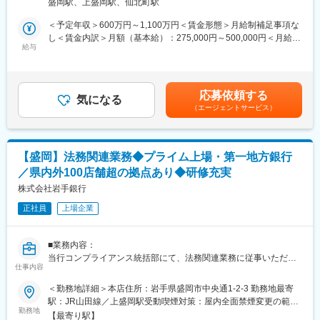
います。金融業界が目まぐるしく変化し続ける今こそ、環境の変
盛岡駅、上盛岡駅、仙北町駅
◎経営戦略の一つである重要度の高い業務に携われる！
化に力強く立ち向かい、既成の価値観にとらわれない斬新な発想
＜予定年収＞600万円～1,100万円＜賃金形態＞月給制補足事項な
力や行動力を持った「人」を求めています。同行には、ふるさと
■職務概要：
し＜賃金内訳＞月額（基本給）：275,000円～500,000円＜月給＞
岩手のために貢献したいという熱い「想い」を「形」にできるフ
本社社員として全国の各支社に常駐し、支社業務のモニタリン
給与
275,000円～500,000円＜昇給有無＞有＜残業手当＞有＜給与補足
ィールドがたくさんあります。岩手の未来を切り拓いていくとい
グ、指導・教育、管理などを行って頂きます。
＞※給与詳細は前職、現年収、面接評価を考慮のうえ応相談となり
う使命感のある方を歓迎します。
※保険業界を中心にコンプライアンスの重要性は増しており、当社
ます。賃金はあくまでも目安の金額であり、選考を通じて上下す
としてもコンプライアンスの強化は経営戦略の一つであるため、
る可能性があります。月給(月額)は固定手当を含めた表記です。
■当行について：
応募依頼する
会社全体から見ても重要なポジションとなります。
気になる
・東証プライム上場、県内外100店舗を超える拠点
（エージェントサービス）
・岩手県のリーディングバンクである岩手銀行は「地域社会の発
■業務詳細：
展に貢献する」「健全経営に徹する」という理念を掲げ、東証プ
・営業拠点の健全な成長に貢献するため、指導・牽制を通じ、営
ライム上場／合計109拠点を有する第一地方銀行です。
業拠点の統制水準全般や募集品質の向上を図る
【盛岡】法務関連業務◆プライム上場・第一地方銀行
・営業拠点の統制環境（コミュニケーション、営業拠点経営、ガ
変更の範囲：会社の定める業務
／県内外100店舗超の拠点あり◆研修充実
バナンス、ファシリティ等）の改善（向上）への関与
・営業管理職や営業職員との面談
株式会社岩手銀行
・新契約のチェック、契約管理(無効、解約、失効など)の確認
正社員
上場企業
・営業拠点が作成する各種報告書等の確認、指導
・不適切事象の再発防止策の策定指導、定着状況確認
・社内監査、検証対応
■業務内容：
・各種業務報告
当行コンプライアンス統括部にて、法務関連業務に従事いただき
・経営への提言を含め、会社全体の内部管理態勢強化やリスクカ
仕事内容
ます。
ルチャーの醸成に貢献する 等
＜勤務地詳細＞本店住所：岩手県盛岡市中央通1-2-3 勤務地最寄
■業務詳細：
駅：JR山田線／上盛岡駅受動喫煙対策：屋内全面禁煙変更の範
■当社の特徴：
銀行法務関連業務
勤務地
囲：会社の定める事業所（リモートワーク含む）
高い健全性を基盤にオーダーメイドの生命保険を提供し継続的に
【最寄り駅】