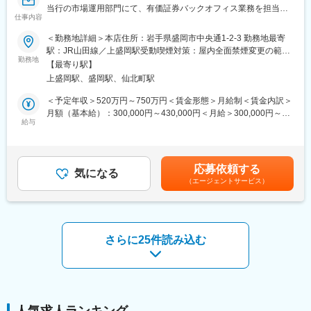
当行の市場運用部門にて、有価証券バックオフィス業務を担当い
◇これらの研修会、研修派遣には公募制も採用し、より挑戦意欲
仕事内容
ただきます。
に溢れる行員のキャリアアップを支援しています。
＜勤務地詳細＞本店住所：岩手県盛岡市中央通1-2-3 勤務地最寄
■業務詳細：
■当行が求める人物像：
駅：JR山田線／上盛岡駅受動喫煙対策：屋内全面禁煙変更の範
◇有価証券（債券・株式・投資信託等）の決済・受渡業務
勤務地
◇岩手銀行の財産は「信用」の担い手である「人」であり、
囲：会社の定める事業所（リモートワーク含む）
【最寄り駅】
◇有価証券の残高管理・権利行使（利金・配当金・償還金等）の
「人」の成長が当行の成長、地域社会の発展につながっていくと
上盛岡駅、盛岡駅、仙北町駅
処理
考えています。
◇各種照会対応（行内フロント部門、取引業者、カストディア
◇金融業界が目まぐるしく変化し続ける今こそ、環境の変化に力
＜予定年収＞520万円～750万円＜賃金形態＞月給制＜賃金内訳＞
ン、証券決済機関等）
強く立ち向かい、既成の価値観にとらわれない斬新な発想力や行
月額（基本給）：300,000円～430,000円＜月給＞300,000円～
◇業務フローの見直し・効率化、システム導入・改修の企画・テ
給与
動力を持った「人」を求めています。
430,000円＜昇給有無＞有＜残業手当＞有＜給与補足＞※上記年収
スト協力
◇当行には、ふるさと岩手のために貢献したいという熱い「想
等はあくまで一般的なモデルとなり、詳細は経験に応じて変動し
◇内部管理関連事務、各種帳票・エビデンスの管理、監査対応
い」を「形」にできるフィールドがたくさんあります。岩手の未
ます。■昇給：年１回（7月）■賞与：年2回（6月、12月）賃金は
来を切り拓いていくという使命感のある方を歓迎します。
あくまでも目安の金額であり、選考を通じて上下する可能性があ
応募依頼する
■魅力：
気になる
ります。月給(月額)は固定手当を含めた表記です。
（エージェントサービス）
◎当行は岩手県内のメインバンクシェア、預金シェアが高く、岩
■当社について：
手県のリーディングバンクです。
◎東証プライム上場、県内外100店舗を超える拠点
◎有価証券取引サイクル全体において高いスキルを発揮し、銀行
◎岩手県のリーディングバンクである岩手銀行は「地域社会の発
の信頼性維持の役割を担うことができます。
展に貢献する」「健全経営に徹する」という理念を掲げ、東証プ
ライム上場／合計109拠点を有する第一地方銀行です。
さらに25件読み込む
■配属先：
配属先の市場金融部は、20名程度で構成されています。
変更の範囲：会社の定める業務
■キャリアチャレンジ：
計画的・体系的な研修システムを採用しています。行内研修とし
ては階層別研修、行内資格認定研修などを実施するとともに、行