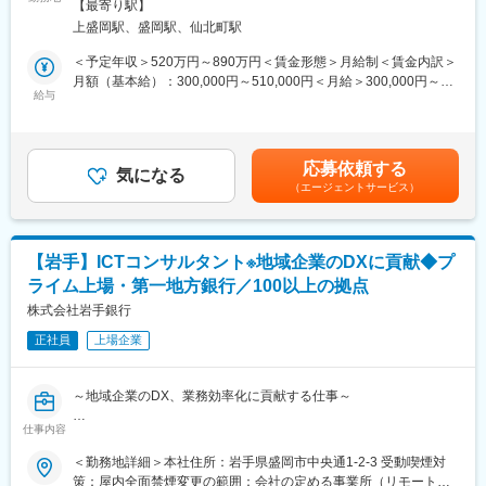
囲：会社の定める事業所（リモートワーク含む）
います。金融業界が目まぐるしく変化し続ける今こそ、環境の変
【最寄り駅】
新規顧客の獲得強化を推進していただきます。
化に力強く立ち向かい、既成の価値観にとらわれない斬新な発想
上盛岡駅、盛岡駅、仙北町駅
（1）ユーザー行動や問い合わせデータをもとに、情報設計・コン
力や行動力を持った「人」を求めています。同行には、ふるさと
テンツ拡充・改善を継続し、「探しやすく、分かりやすく、解決
＜予定年収＞520万円～890万円＜賃金形態＞月給制＜賃金内訳＞
岩手のために貢献したいという熱い「想い」を「形」にできるフ
できる」Web体験を磨く
月額（基本給）：300,000円～510,000円＜月給＞300,000円～
ィールドがたくさんあります。岩手の未来を切り拓いていくとい
（2）生成AI時代の発見性を見据え、AIO（AI Optimization）の観
給与
510,000円＜昇給有無＞有＜残業手当＞有＜給与補足＞※上記年収
う使命感のある方を歓迎します。
点からも最適化を推進
等はあくまで一般的なモデルとなり、詳細は経験に応じて変動し
ます。■昇給：年１回（7月）■賞与：年2回（6月、12月）賃金は
■当行について：
■魅力：
あくまでも目安の金額であり、選考を通じて上下する可能性があ
・東証プライム上場、県内外100店舗を超える拠点
応募依頼する
◎当行は岩手県内のメインバンクシェア、預金シェアが高く、岩
気になる
ります。月給(月額)は固定手当を含めた表記です。
・岩手県のリーディングバンクである岩手銀行は「地域社会の発
（エージェントサービス）
手県のリーディングバンクです。
展に貢献する」「健全経営に徹する」という理念を掲げ、東証プ
◎銀行の非対面窓口であるホームページに関して、企画～運用・
ライム上場／合計109拠点を有する第一地方銀行です。
改善まで一気通貫でリードできます。
◎FAQ／ナレッジ等の拡充を通じて、自己解決率向上・問い合わ
変更の範囲：会社の定める業務
【岩手】ICTコンサルタント※地域企業のDXに貢献◆プ
せ削減・顧客体験向上に直接貢献できます。
ライム上場・第一地方銀行／100以上の拠点
◎SEOに加え、生成AI時代の発見性を見据えた AIO（AI
Optimization） を含む改善に取り組み、ブランドと事業成果の両
株式会社岩手銀行
面にインパクトを与えられます。
正社員
上場企業
■キャリアチャレンジ：
計画的・体系的な研修システムを採用しています。行内研修とし
～地域企業のDX、業務効率化に貢献する仕事～
ては階層別研修、行内資格認定研修などを実施するとともに、行
外研修にも積極的に派遣しています。また、自己啓発支援施策と
仕事内容
■業務内容：
して、公的資格の取得を目指す行員に対し、専門学校等へのスク
◇地域貢献部に所属いただき、ICTコンサルタントとして地域企業
＜勤務地詳細＞本社住所：岩手県盛岡市中央通1-2-3 受動喫煙対
ーリングの機会を与える制度「キャリアチャレンジプログラム」
のデジタル化や業務効率化の伴走支援に従事いただきます。
策：屋内全面禁煙変更の範囲：会社の定める事業所（リモートワ
も実施しています。