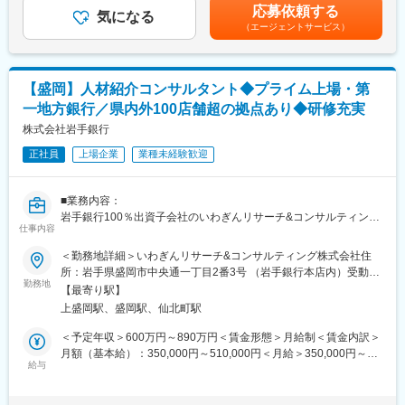
の入社時の想定年収は500万（月給217,180円）～780万円（月給
る環境を整備
応募依頼する
■入社後の流れ
気になる
335,000円）となります。賃金はあくまでも目安の金額であり、
・インストラクターと呼ばれる教育・研修担当者による、特に営
（エージェントサービス）
「キャリア採用社員向け入社式」では、会社紹介や企業文化、制
選考を通じて上下する可能性があります。月給(月額)は固定手当を
業力のスキル取得の指導を受けられる環境も整備
度・ルールに関する研修を実施。経営層からのメッセージや同期
含めた表記です。
・営業活動は先輩社員や上司と同行しながらスタートします。1人
との交流を通じて、企業理解を深め、新たな一歩を踏み出すため
でいきなり任されることはありません
の大切な機会となります。入社後も、業務に必要な知識やスキル
・商談の方法やポイントを解説した各種研修動画等を見て、自分
【盛岡】人材紹介コンサルタント◆プライム上場・第
を幅広く学べる導入研修、そしてOJTによる実践的な指導を行い
のタイミングで自己学習することもできます
一地方銀行／県内外100店舗超の拠点あり◆研修充実
ます。OJT担当の先輩社員が丁寧にサポートするため、未経験の
方でも安心して業務を習得できます。さらに、定期的な勉強会や
株式会社岩手銀行
変更の範囲：当社がエリア基幹職（企画・法人営業コース）の業
研修も充実しており、専門知識を着実に身につけ、継続的な成長
務として規定する業務全般
正社員
上場企業
業種未経験歓迎
を目指せる環境です。
■働き方
在宅勤務やシフト勤務など柔軟な働き方を支援しています。育児
■業務内容：
や介護などのライフイベントに合わせた勤務時間の調整が可能
岩手銀行100％出資子会社のいわぎんリサーチ&コンサルティング
で、家庭と仕事の両立を実現できます。デジタルツールを活用し
仕事内容
株式会社へ在籍出向し、求人企業と求職者、両方の対応を一気通
た効率的な業務プロセスの導入により、生産性の高い働き方が推
貫で行う人材紹介業務に従事していただきます。
＜勤務地詳細＞いわぎんリサーチ&コンサルティング株式会社住
進されています。
所：岩手県盛岡市中央通一丁目2番3号 （岩手銀行本店内）受動喫
■キャリアパス
■業務詳細：
勤務地
煙対策：屋内全面禁煙変更の範囲：会社の定める事業所（リモー
社員一人ひとりのキャリア形成を支援するさまざまな制度が整っ
【最寄り駅】
・営業店と連携し、取引先企業の課題及び求める人材の要件につ
トワーク含む）
ています。ジョブ・チャレンジ制度やキャリア・トランスファー
上盛岡駅、盛岡駅、仙北町駅
いてヒアリング
制度を活用しながら、自らのキャリアビジョンを実現することが
・人材紹介サービス契約契約締結、求人票の作成
＜予定年収＞600万円～890万円＜賃金形態＞月給制＜賃金内訳＞
できます。また、将来的には他部門への異動や昇進の機会も豊富
・条件に合致する候補者選定
月額（基本給）：350,000円～510,000円＜月給＞350,000円～
です。
・企業へ求職者推薦、選考から入社までフォロー
給与
510,000円＜昇給有無＞有＜残業手当＞有＜給与補足＞※上記年収
■企業の特徴／魅力
等はあくまで一般的なモデルとなり、詳細は経験に応じて変動し
損害保険ジャパン株式会社は、国内最大級の損害保険会社とし
■組織構成：
ます。■昇給：年1回（7月）■賞与：年2回（6月、12月）賃金はあ
て、約3割の市場シェアを誇ります。創業135年以上の歴史と強固