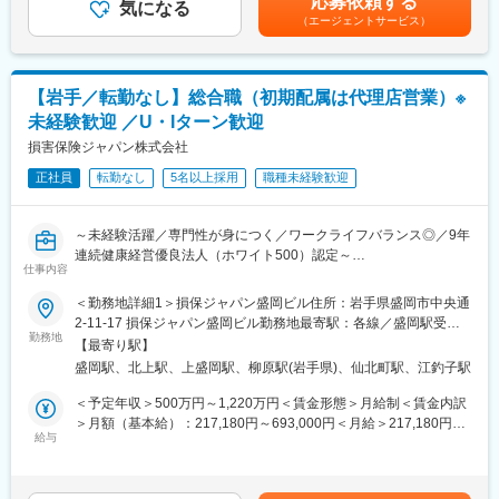
応募依頼する
12:00 昼食
気になる
内規程に基づき決定します。■昇給：年1回／賞与：年2回賃金は
リアを当行で活かす意欲のある方との出会いを楽しみにしていま
（エージェントサービス）
13:00 新規企業訪問：お困りごと・ご要望のヒアリング
あくまでも目安の金額であり、選考を通じて上下する可能性があ
す。
15:00 既存企業訪問：契約内容の確認や各種手続き、アフターフ
ります。月給(月額)は固定手当を含めた表記です。
ォロー
16:30 事務処理など
変更の範囲：会社の定める業務
【岩手／転勤なし】総合職（初期配属は代理店営業）※
17:15 退社
未経験歓迎 ／U・Iターン歓迎
経営者へ事業の将来像や人材への想いを丁寧にヒアリングし、最
損害保険ジャパン株式会社
適な保険商品を提供します。
正社員
転勤なし
5名以上採用
職種未経験歓迎
企業と従業員の「もしも」に備え、安心して事業を継続できるよ
う支える社会的意義のある仕事です。契約後も継続的にフォロー
を行い、お客さまと長期的な信頼関係を築いていきます。
～未経験活躍／専門性が身につく／ワークライフバランス◎／9年
日頃なかなかお会いすることのできない企業経営者との面談機会
連続健康経営優良法人（ホワイト500）認定～
が多いため、営業スキルだけでなく、対話を通して事業理解力・
仕事内容
■業務概要
ヒアリング力・提案力を高めることができます。
代理店とともにお客さまのさまざまなリスクを分析し、最適なソ
＜勤務地詳細1＞損保ジャパン盛岡ビル住所：岩手県盛岡市中央通
リューションを提供します。保険商品だけでなく、グループ各社
2-11-17 損保ジャパン盛岡ビル勤務地最寄駅：各線／盛岡駅受動
■教育体制：
と連携した各種サービスの提案や、事故を未然に防ぐための提案
勤務地
喫煙対策：屋内全面禁煙＜勤務地詳細2＞北上開発ビル住所：岩手
充実した教育カリキュラムとサポート体制を整えています。
【最寄り駅】
も行います。未経験から専門知識を身につけ、キャリアアップを
県北上市大通り一丁目3－1 北上開発ビル受動喫煙対策：屋内全面
教育カリキュラム：
盛岡駅、北上駅、上盛岡駅、柳原駅(岩手県)、仙北町駅、江釣子駅
目指せる環境が整っています。
禁煙変更の範囲：会社の定める事業所（リモートワーク含む）
・入社後2～3日間：本社主催による研修
■職務詳細
＜予定年収＞500万円～1,220万円＜賃金形態＞月給制＜賃金内訳
・2～3週間：保険募集に必要な資格取得するための学習教材の提
・代理店への営業サポートおよび関係構築
＞月額（基本給）：217,180円～693,000円＜月給＞217,180円～
供及び学習時間
・お客さまのリスク分析および最適な保険商品の提案
給与
693,000円＜昇給有無＞有＜残業手当＞有＜給与補足＞■賞与：年
・1か月目以降：段階的な実務実践によるスキルの取得
・グループ各社との連携によるサービス提案
2回（会社業績、評価による）※年収は前職などを考慮し、変動し
サポート体制：
・事故防止のためのコンサルティング
ます。※上記予定年収は残業手当を含みます。※損保未経験者の方
・配属先ではOJTにより日常的な実務相談やフォローを受けられ
・関連書類の作成および管理