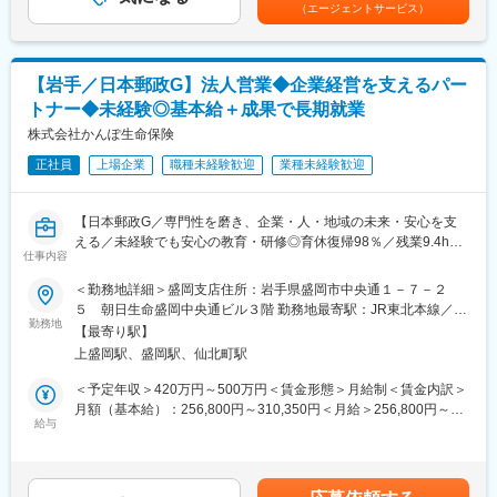
あります。月給(月額)は固定手当を含めた表記です。
・人財育成施策：キャリアパス、1on1ミーティング、キャリアチ
（エージェントサービス）
・個人のお客さまに対して、資産運用や各種ローンのご案内な
ャレンジ制度など
ど、お客さまのライフサイクルに合ったご資産・お借入のご提案
を行います。
■求める人物像：
当行では銀行業務の多様化や専門性の高まりに対応できる、能
【岩手／日本郵政G】法人営業◆企業経営を支えるパー
※支店勤務においては、渉外営業業務のほか、融資業務や窓口業務
力・経験を有した即戦力となる人材を求めています。自身のキャ
トナー◆未経験◎基本給＋成果で長期就業
に携わっていただく場合もございます。
リアを当行で活かす意欲のある方との出会いを楽しみにしていま
※これまでのご勤務経験を踏まえて、本部業務に携わっていただく
株式会社かんぽ生命保険
す。
場合がございます。
正社員
上場企業
職種未経験歓迎
業種未経験歓迎
詳しくは、面談の場でお話をさせていただきます。
変更の範囲：会社の定める業務
■教育制度：
【日本郵政G／専門性を磨き、企業・人・地域の未来・安心を支
OJT制度、階層別研修、職能別研修、行外研修への派遣、通信教
える／未経験でも安心の教育・研修◎育休復帰98％／残業9.4h】
育、資格取得支援制度、自己啓発支援プラットフォーム
仕事内容
■業務内容
＜勤務地詳細＞盛岡支店住所：岩手県盛岡市中央通１－７－２
■人財育成：
業界トップ級の顧客基盤を誇る「かんぽ生命」の法人営業とし
５ 朝日生命盛岡中央通ビル３階 勤務地最寄駅：JR東北本線／盛
・長期ビジョンの策定とあわせ、「個人が主役」となる新人事制
て、経営者にお会いします。経営者が抱える事業継続・承継に関
勤務地
岡駅受動喫煙対策：敷地内喫煙可能場所あり変更の範囲：東北エ
度と人財育成施策をスタート。お客さま・地域の未来をサポート
【最寄り駅】
する不安、福利厚生や退職金制度の整備に関する課題、役員・従
リア6か所の支店
することはもちろん、行員一人ひとりが自身のキャリアをデザイ
上盛岡駅、盛岡駅、仙北町駅
業員の万が一に備える保障不足といった経営・人に関わるさまざ
ン（実現）していくことを組織としてサポートします。
まなリスクに対して、保険商品の提案から契約後のアフターフォ
＜予定年収＞420万円～500万円＜賃金形態＞月給制＜賃金内訳＞
・人財育成施策：キャリアパス、1on1ミーティング、キャリアチ
ローまで一貫して担当します。
月額（基本給）：256,800円～310,350円＜月給＞256,800円～
ャレンジ制度など
＜1日の活動イメージ＞
給与
310,350円＜昇給有無＞有＜残業手当＞有＜給与補足＞上記年
8:30 始業
収・月収の他、諸手当 （残業手当・住居手当・扶養手当・営業手
■求める人物像：
9:00 アポイント活動：リスト化された企業へ電話ご連絡
当など）の支給もございます。※上記に加えて、通勤手当、扶養手
当行では銀行業務の多様化や専門性の高まりに対応できる、能
10:00 訪問準備：提案資料、訪問先企業の確認や準備
当、都市部に勤務する社員に対する勤務地手当等を支給■詳細は社
力・経験を有した即戦力となる人材を求めています。自身のキャ