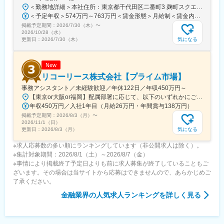
＜勤務地詳細＞本社住所：東京都千代田区二番町3 麹町スクエア3F勤務地最寄駅：東京メトロ有楽町線／麹町駅受動喫煙対策：敷地内全面禁煙変更の範囲：会社の定める事業所（リモートワーク含む）
＜予定年収＞574万円～763万円＜賃金形態＞月給制＜賃金内訳＞月額（基本給）：285,000円～379,000円＜月給＞285,000円～379,000円＜昇給有無＞有＜残業手当＞有＜給与補足＞【賞与】（'26年度実績）6.6か月分支給【モデル年収例】622万円 入社5年目 (月給30万9千円＋賞与+月残業15時間)賃金はあくまでも目安の金額であり、選考を通じて上下する可能性があります。月給(月額)は固定手当を含めた表記です。
掲載予定期間：
2026/7/30（木）
〜
2026/10/28（水）
気になる
更新日：
2026/7/30（木）
New
リコーリース株式会社【プライム市場】
事務アシスタント／未経験歓迎／年休122日／年収450万円～
【東京or大阪or福岡】配属部署に応じて、以下のいずれかにご勤務いただきます。初期配属地は、ご希望の地域に配属いたします。■本社東京都港区東新橋1-5-2 汐留シティセンター19F☆JR・地下鉄各線 新橋駅より徒歩1分☆都営地下鉄大江戸線 汐留駅より徒歩1分■豊洲事業所東京都江東区東雲1-7-12 KDX豊洲グランスクエア7F☆東京メトロ有楽町線・ゆりかもめ 豊洲駅 徒歩12分☆りんかい線 東雲駅 徒歩12分※豊洲駅より「KDXグランスクエア行き無料シャトルバス」が運行しています。■関西支社大阪府大阪市北区堂島浜2-2-28 堂島アクシスビル12F☆地下鉄四ツ橋線・西梅田駅より徒歩10分・肥後橋駅 徒歩7分☆JR大阪駅 徒歩15分■九州支社福岡県福岡市博多区博多駅東2-10-35 博多プライムイースト3F☆JR博多駅より徒歩7分※受動喫煙対策有（屋内全面禁煙）
年収450万円／入社1年目（月給26万円・年間賞与138万円）
掲載予定期間：
2026/8/3（月）
〜
2026/11/1（日）
気になる
更新日：
2026/8/3（月）
※求人応募数の多い順にランキングしています（非公開求人は除く）。
※集計対象期間：2026/8/1（土）～2026/8/7（金）
※事情により掲載終了予定日よりも前に求人募集が終了していることもご
ざいます。その場合は当サイトから応募はできませんので、あらかじめご
了承ください。
金融業界
の人気求人ランキングを詳しく見る