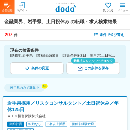
会員登録
ログイン
気になる
メニュー
金融業界、岩手県、土日祝休み
の転職・求人検索結果
207
条件で並び替え
件
現在の検索条件
[勤務地]岩手県 [業種]金融業界 [詳細条件](休日・働き方)土日祝休み
新着求人をいつでもチェック
条件の変更
この条件を保存
岩手県
のみで募集中
岩手県採用／リスクコンサルタント／土日祝休み／年
休125日
ＡＩＧ損害保険株式会社
契約社員
転勤なし
5名以上採用
職種未経験歓迎