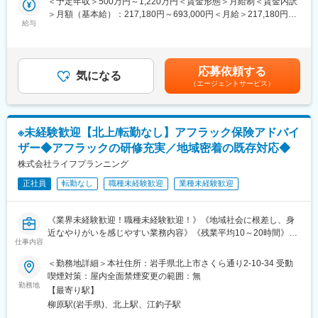
＜予定年収＞500万円～1,220万円＜賃金形態＞月給制＜賃金内訳
化に力強く立ち向かい、既成の価値観にとらわれない斬新な発想
■職務詳細
＞月額（基本給）：217,180円～693,000円＜月給＞217,180円～
力や行動力を持った「人」を求めています。同行には、ふるさと
・事故の受付対応および詳細確認
給与
693,000円＜昇給有無＞有＜残業手当＞有＜給与補足＞■賞与：年
岩手のために貢献したいという熱い「想い」を「形」にできるフ
・損害調査および損害額の算定
2回（会社業績、評価による）※年収は前職などを考慮し、変動し
ィールドがたくさんあります。岩手の未来を切り拓いていくとい
・事故相手方との交渉および保険金支払い手続き
ます。※上記予定年収は残業手当を含みます。※損保未経験者の方
う使命感のある方を歓迎します。
・顧客対応およびフォローアップ
の入社時の想定年収は500万（月給217,180円）～780万円（月給
応募依頼する
・関連書類の作成および管理
気になる
335,000円）となります。賃金はあくまでも目安の金額であり、
■当行について：
（エージェントサービス）
■入社後の流れ
選考を通じて上下する可能性があります。月給(月額)は固定手当を
・東証プライム上場、県内外100店舗を超える拠点
「キャリア採用社員向け入社式」では、会社紹介や企業文化、制
含めた表記です。
・岩手県のリーディングバンクである岩手銀行は「地域社会の発
度・ルールに関する研修を実施。経営層からのメッセージや同期
展に貢献する」「健全経営に徹する」という理念を掲げ、東証プ
との交流を通じて、企業理解を深め、新たな一歩を踏み出すため
ライム上場／合計109拠点を有する第一地方銀行です。
※未経験歓迎【北上/転勤なし】アフラック保険アドバイ
の大切な機会となります。入社後も、業務に必要な知識やスキル
ザー◆アフラックの研修充実／地域密着の既存対応◆
を幅広く学べる導入研修、そしてOJTによる実践的な指導を行い
変更の範囲：会社の定める業務
ます。OJT担当の先輩社員が丁寧にサポートするため、未経験の
株式会社ライフプランニング
方でも安心して業務を習得できます。さらに、定期的な勉強会や
正社員
転勤なし
職種未経験歓迎
業種未経験歓迎
研修も充実しており、専門知識を着実に身につけ、継続的な成長
を目指せる環境です。
■働き方
《業界未経験歓迎！職種未経験歓迎！》《地域社会に根差し、身
在宅勤務やシフト勤務など柔軟な働き方を支援しています。育児
近なやりがいを感じやすい業務内容》《残業平均10～20時間》
や介護などのライフイベントに合わせた勤務時間の調整が可能
仕事内容
■業務内容について
で、家庭と仕事の両立を実現できます。デジタルツールを活用し
1988年に生命保険代理店として登録して以来、地元に根差した営
＜勤務地詳細＞本社住所：岩手県北上市さくら通り2-10-34 受動
た効率的な業務プロセスの導入により、生産性の高い働き方が推
業スタイルの事業運営を行う当社にてアフラック保険アドバイザ
喫煙対策：屋内全面禁煙変更の範囲：無
進されています。
ーとして業務に従事していただきます。
勤務地
■キャリアパス
【最寄り駅】
社員一人ひとりのキャリア形成を支援するさまざまな制度が整っ
柳原駅(岩手県)、北上駅、江釣子駅
■具体的には：
ています。ジョブ・チャレンジ制度やキャリア・トランスファー