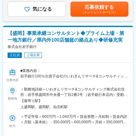
人材紹介部門は、専担者4名体制です。
くまでも目安の金額であり、選考を通じて上下する可能性があり
な経営基盤を持ち、「Innovation for Wellbeing」を掲げ、社会に
応募依頼する
気になる
ます。月給(月額)は固定手当を含めた表記です。
貢献する新たな商品やサービスを提供しています。社員一人ひと
（エージェントサービス）
■魅力：
りが多様性を認め合い、個の強みを最大限発揮できる環境が整っ
多くの地域企業が抱える「人材確保」の課題に対する直接支援に
ています。
より、地域企業の活性化を通じた地域貢献を実感することができ
る大変やりがいがある仕事です。
変更の範囲：会社の定める業務
【盛岡】事業承継コンサルタント◆プライム上場・第
一地方銀行／県内外100店舗超の拠点あり◆研修充実
■いわぎんリサーチ&コンサルティング株式会社：
2020年4月に地域企業が抱える様々な経営課題の解決支援を目的
株式会社岩手銀行
に設立しました。
正社員
上場企業
■キャリアチャレンジ：
計画的・体系的な研修システムを採用しています。行内研修とし
■業務内容：
ては階層別研修、行内資格認定研修などを実施するとともに、行
岩手銀行100％出資子会社のいわぎんリサーチ&コンサルティング
外研修にも積極的に派遣しています。また、自己啓発支援施策と
仕事内容
株式会社へ在籍出向し、事業承継支援業務に従事していただきま
して、公的資格の取得を目指す行員に対し、専門学校等へのスク
す。
＜勤務地詳細＞いわぎんリサーチ&コンサルティング株式会社住
ーリングの機会を与える制度「キャリアチャレンジプログラム」
所：岩手県盛岡市中央通一丁目2番3号 （岩手銀行本店内）受動喫
も実施しています。これらの研修会、研修派遣には公募制も採用
■業務詳細：
勤務地
煙対策：屋内全面禁煙変更の範囲：会社の定める事業所（リモー
し、より挑戦意欲に溢れる行員のキャリアアップを支援していま
【最寄り駅】
・経営者との対話を通じ、企業に最適な事業承継プランを共に考
トワーク含む）
す。
上盛岡駅、盛岡駅、仙北町駅
え、幅広い視点でお客様の円滑な事業承継を支援します。
・あらゆる角度から適格なアドバイスを行いながら、最適な承継
＜予定年収＞600万円～1,040万円＜賃金形態＞月給制＜賃金内訳
■当行が求める人物像：
プランを作成して実行支援を行う業務に携わっていただきます。
＞月額（基本給）：350,000円～600,000円＜月給＞350,000円～
岩手銀行の財産は「信用」の担い手である「人」であり、「人」
給与
600,000円＜昇給有無＞有＜残業手当＞有＜給与補足＞※上記年収
の成長が同行の成長、地域社会の発展につながっていくと考えて
■組織構成：
等はあくまで一般的なモデルとなり、詳細は経験に応じて変動し
います。金融業界が目まぐるしく変化し続ける今こそ、環境の変