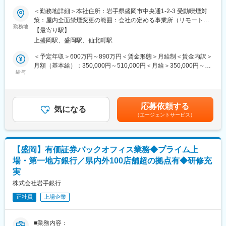
■当行が求める人物像：
■業務内容：
＜勤務地詳細＞本社住所：岩手県盛岡市中央通1-2-3 受動喫煙対
岩手銀行の財産は「信用」の担い手である「人」であり、「人」
◇デジタル推進部に所属いただき、ビジネスアーキテクトとして
策：屋内全面禁煙変更の範囲：会社の定める事業所（リモートワ
の成長が同行の成長、地域社会の発展につながっていくと考えて
従事いただきます。
勤務地
ーク含む）
います。金融業界が目まぐるしく変化し続ける今こそ、環境の変
【最寄り駅】
◇経営戦略や事業課題を理解しそれを実現するためのシステム導
化に力強く立ち向かい、既成の価値観にとらわれない斬新な発想
上盛岡駅、盛岡駅、仙北町駅
入の企画、開発に携わっていただきます。
力や行動力を持った「人」を求めています。同行には、ふるさと
＜予定年収＞600万円～890万円＜賃金形態＞月給制＜賃金内訳＞
岩手のために貢献したいという熱い「想い」を「形」にできるフ
■具体的には：
月額（基本給）：350,000円～510,000円＜月給＞350,000円～
ィールドがたくさんあります。岩手の未来を切り拓いていくとい
◇事業戦略の具体化
給与
510,000円＜昇給有無＞有＜残業手当＞有＜給与補足＞※上記年収
う使命感のある方を歓迎します。
◇ビジネスプロセスの設計
等はあくまで一般的なモデルとなり、詳細は経験に応じて変動し
◇IT、データ利活用戦略の立案
ます。■昇給：年1回（7月）■賞与：年2回（6月、12月）賃金はあ
■当行について：
◇ステークホルダー調整 など
くまでも目安の金額であり、選考を通じて上下する可能性があり
・東証プライム上場、県内外100店舗を超える拠点
応募依頼する
気になる
ます。月給(月額)は固定手当を含めた表記です。
・岩手県のリーディングバンクである岩手銀行は「地域社会の発
（エージェントサービス）
■当ポジションの魅力：
展に貢献する」「健全経営に徹する」という理念を掲げ、東証プ
◎当行は岩手県内のメインバンクシェア、預金シェアが高く、岩
ライム上場／合計109拠点を有する第一地方銀行です。
手県のリーディングバンクです。
◎銀行のDXを主体となって推進いただけます。
変更の範囲：会社の定める業務
【盛岡】有価証券バックオフィス業務◆プライム上
◎新しい銀行のカタチを共に創造しましょう。
場・第一地方銀行／県内外100店舗超の拠点有◆研修充
実
■キャリアチャレンジ：
◇計画的・体系的な研修システムを採用しています。行内研修と
株式会社岩手銀行
しては階層別研修、行内資格認定研修などを実施するとともに、
正社員
上場企業
行外研修にも積極的に派遣しています。
◇また、自己啓発支援施策として、公的資格の取得を目指す行員
に対し、専門学校等へのスクーリングの機会を与える制度「キャ
■業務内容：
リアチャレンジプログラム」も実施しています。