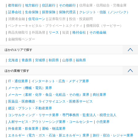
都市銀行
地方銀行
信託銀行
その他銀行
信用金庫・信用組合・労働金庫
証券会社
生命保険
損害保険
保険代理店
クレジット・信販（ノンバンク）
消費者金融
住宅ローン
証券取引所
投信・投資顧問
ベンチャーキャピタル・プライベートエクイティ
債権回収（サービサー）
商品先物取引
外国為替
リース
短資
格付会社
その他金融
金融情報ベンダー
ほかのエリアで探す
北海道
青森県
宮城県
秋田県
山形県
福島県
ほかの業種で探す
IT・通信業界
インターネット・広告・メディア業界
メーカー（機械・電気）業界
メーカー（素材・化学・食品・化粧品・その他）業界
商社業界
医薬品・医療機器・ライフサイエンス・医療系サービス
建設・プラント・不動産業界
コンサルティング・リサーチ業界・専門事務所・監査法人・税理士法人
人材サービス・アウトソーシング業界・コールセンター
小売業界
外食産業・飲食業界
運輸・物流業界
エネルギー（電力・ガス・石油・新エネルギー）業界
旅行・宿泊・レジャー業界