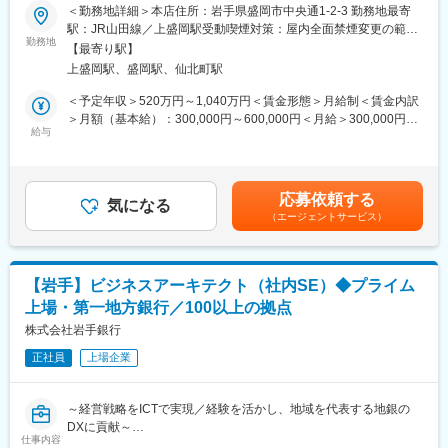
＜勤務地詳細＞本店住所：岩手県盛岡市中央通1-2-3 勤務地最寄
◇これらの研修会、研修派遣には公募制も採用し、より挑戦意欲
■業務詳細：
駅：JR山田線／上盛岡駅受動喫煙対策：屋内全面禁煙変更の範
に溢れる行員のキャリアアップを支援しています。
（1）サイバーセキュリティシステムの構築・運用管理
勤務地
囲：会社の定める事業所（リモートワーク含む）
【最寄り駅】
（2）行内ならびに共同ＣＳＩＲＴの運営事務局
■当行が求める人物像：
上盛岡駅、盛岡駅、仙北町駅
（3）サイバーアタックの監視運用
◇岩手銀行の財産は「信用」の担い手である「人」であり、
＜予定年収＞520万円～1,040万円＜賃金形態＞月給制＜賃金内訳
「人」の成長が当行の成長、地域社会の発展につながっていくと
■魅力：
＞月額（基本給）：300,000円～600,000円＜月給＞300,000円～
考えています。
◎当行は岩手県内のメインバンクシェア、預金シェアが高く、岩
給与
600,000円＜昇給有無＞有＜残業手当＞有＜給与補足＞※上記年収
◇金融業界が目まぐるしく変化し続ける今こそ、環境の変化に力
手県のリーディングバンクです。
等はあくまで一般的なモデルとなり、詳細は経験に応じて変動し
強く立ち向かい、既成の価値観にとらわれない斬新な発想力や行
◎日々増大するサイバー攻撃への防御、情報システムの適格な管
ます。■昇給：年１回（7月）■賞与：年2回（6月、12月）賃金は
動力を持った「人」を求めています。
理運営により、銀行システムの安全管理に資する重要な業務を担
あくまでも目安の金額であり、選考を通じて上下する可能性があ
◇当行には、ふるさと岩手のために貢献したいという熱い「想
応募依頼する
っていただきます。
気になる
ります。月給(月額)は固定手当を含めた表記です。
い」を「形」にできるフィールドがたくさんあります。岩手の未
（エージェントサービス）
◎銀行の経営・営業を支える情報セキュリティ管理体制の強化対
来を切り拓いていくという使命感のある方を歓迎します。
応をお任せします。
■当社について：
■キャリアチャレンジ：
◎東証プライム上場、県内外100店舗を超える拠点
【岩手】ビジネスアーキテクト（社内SE）◆プライム
計画的・体系的な研修システムを採用しています。行内研修とし
◎岩手県のリーディングバンクである岩手銀行は「地域社会の発
上場・第一地方銀行／100以上の拠点
ては階層別研修、行内資格認定研修などを実施するとともに、行
展に貢献する」「健全経営に徹する」という理念を掲げ、東証プ
外研修にも積極的に派遣しています。また、自己啓発支援施策と
株式会社岩手銀行
ライム上場／合計109拠点を有する第一地方銀行です。
して、公的資格の取得を目指す行員に対し、専門学校等へのスク
正社員
上場企業
ーリングの機会を与える制度「キャリアチャレンジプログラム」
変更の範囲：会社の定める業務
も実施しています。これらの研修会、研修派遣には公募制も採用
し、より挑戦意欲に溢れる行員のキャリアアップを支援していま
～経営戦略をICTで実現／経験を活かし、地域を代表する地銀の
す。
DXに貢献～
仕事内容