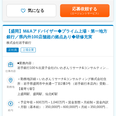
事業承継部門は、専担者6名体制です。
ます。■昇給：年1回（7月）■賞与：年2回（6月、12月）賃金はあ
化に力強く立ち向かい、既成の価値観にとらわれない斬新な発想
くまでも目安の金額であり、選考を通じて上下する可能性があり
力や行動力を持った「人」を求めています。同行には、ふるさと
応募依頼する
■魅力：
気になる
ます。月給(月額)は固定手当を含めた表記です。
岩手のために貢献したいという熱い「想い」を「形」にできるフ
（エージェントサービス）
後継者不在や親族内承継など、複雑な問題を解決することで企業
ィールドがたくさんあります。岩手の未来を切り拓いていくとい
と地域経済の発展に直接貢献できるため、非常にやりがいが大き
う使命感のある方を歓迎します。
い仕事と言えます。
■当行について：
【盛岡】M&Aアドバイザー◆プライム上場・第一地方
■いわぎんリサーチ&コンサルティング株式会社：
・東証プライム上場、県内外100店舗を超える拠点
銀行／県内外100店舗超の拠点あり◆研修充実
2020年4月に地域企業が抱える様々な経営課題の解決支援を目的
・岩手県のリーディングバンクである岩手銀行は「地域社会の発
に設立しました。
株式会社岩手銀行
展に貢献する」「健全経営に徹する」という理念を掲げ、東証プ
ライム上場／合計109拠点を有する第一地方銀行です。
正社員
上場企業
■キャリアチャレンジ：
計画的・体系的な研修システムを採用しています。行内研修とし
変更の範囲：会社の定める業務
ては階層別研修、行内資格認定研修などを実施するとともに、行
■業務内容：
外研修にも積極的に派遣しています。また、自己啓発支援施策と
岩手銀行100％出資子会社のいわぎんリサーチ&コンサルティング
して、公的資格の取得を目指す行員に対し、専門学校等へのスク
仕事内容
株式会社へ在籍出向し、M&A業務に従事していただきます。
ーリングの機会を与える制度「キャリアチャレンジプログラム」
＜勤務地詳細＞いわぎんリサーチ&コンサルティング株式会社住
も実施しています。これらの研修会、研修派遣には公募制も採用
■業務詳細：
所：岩手県盛岡市中央通一丁目2番3号 （岩手銀行本店内）受動喫
し、より挑戦意欲に溢れる行員のキャリアアップを支援していま
・営業店等と連携し、M&A／事業承継案件の発掘～提案、マッチ
勤務地
煙対策：屋内全面禁煙変更の範囲：会社の定める事業所（リモー
す。
【最寄り駅】
ング、条件調整、成約までのプロセス管理
トワーク含む）
上盛岡駅、盛岡駅、仙北町駅
・企業概要整理、簡易バリュエーション、DD・契約締結に向けた
■当行が求める人物像：
外部専門家／提携先との調整
＜予定年収＞600万円～1,040万円＜賃金形態＞月給制＜賃金内訳
岩手銀行の財産は「信用」の担い手である「人」であり、「人」
＞月額（基本給）：350,000円～600,000円＜月給＞350,000円～
の成長が同行の成長、地域社会の発展につながっていくと考えて
■組織構成：
給与
600,000円＜昇給有無＞有＜残業手当＞有＜給与補足＞※上記年収
います。金融業界が目まぐるしく変化し続ける今こそ、環境の変
M&A部門は、専担者10名体制です。