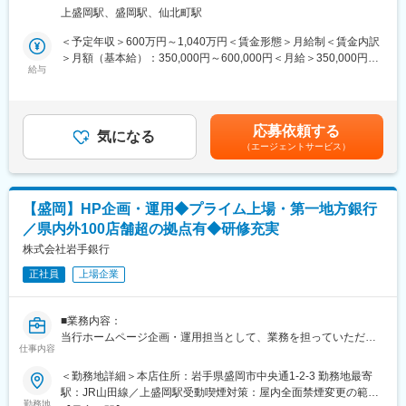
・行内の契約書や法律相談、審査
成長！
上盛岡駅、盛岡駅、仙北町駅
・訴訟・コンプライアンス対応等
当社は現在、約9,079名 （うちライフプランナー5,338 名）の社員
＜予定年収＞600万円～1,040万円＜賃金形態＞月給制＜賃金内訳
を抱えています。顧客の資産や家族構成にあわせて「コンサルテ
■魅力：
＞月額（基本給）：350,000円～600,000円＜月給＞350,000円～
ィング型」と呼ばれる営業を展開して業績を拡大しています。保
◎当行は岩手県内のメインバンクシェア、預金シェアが高く、岩
給与
600,000円＜昇給有無＞有＜残業手当＞有＜給与補足＞※上記年収
険金の支払い能力を示すソルベンシーマージン比率も
手県のリーディングバンクです。
等はあくまで一般的なモデルとなり、詳細は経験に応じて変動し
2,191.1％（2021年度末）と国内生保とは比較にならない健全性
◎専門的知識と経験を活かし、当行のガバナンス強化に貢献する
ます。■昇給：年１回（7月）■賞与：年2回（6月、12月）賃金は
を保っています。現在、当社は約42兆円の個人保険保有契約と約
ことができます。
あくまでも目安の金額であり、選考を通じて上下する可能性があ
8兆円の総資産を保有しており、成長を続けています。
応募依頼する
気になる
ります。月給(月額)は固定手当を含めた表記です。
（エージェントサービス）
■配属先：
■当社の魅力：
コンプライアンス統括部は、5名体制です。
「SONY」グループという大きな基盤と社内連携
「人のやらないことをやる」・「道を切り拓く」といったソニー
■キャリアチャレンジ：
スピリットが根付いており、自由闊達な社風の中で、金融以外の
【盛岡】HP企画・運用◆プライム上場・第一地方銀行
計画的・体系的な研修システムを採用しています。行内研修とし
ソニーグループ各社間での連携施策などによる協業もあり、お客
／県内外100店舗超の拠点有◆研修充実
ては階層別研修、行内資格認定研修などを実施するとともに、行
さま本位の運営方針のもと業務に取り組める環境が整っていま
外研修にも積極的に派遣しています。また、自己啓発支援施策と
株式会社岩手銀行
す。
して、公的資格の取得を目指す行員に対し、専門学校等へのスク
正社員
上場企業
ーリングの機会を与える制度「キャリアチャレンジプログラム」
変更の範囲：会社の定める業務
も実施しています。これらの研修会、研修派遣には公募制も採用
し、より挑戦意欲に溢れる行員のキャリアアップを支援していま
■業務内容：
す。
当行ホームページ企画・運用担当として、業務を担っていただき
仕事内容
ます。
■当行が求める人物像：
＜勤務地詳細＞本店住所：岩手県盛岡市中央通1-2-3 勤務地最寄
岩手銀行の財産は「信用」の担い手である「人」であり、「人」
■業務詳細：
駅：JR山田線／上盛岡駅受動喫煙対策：屋内全面禁煙変更の範
の成長が同行の成長、地域社会の発展につながっていくと考えて
ホームページの企画・運用を担い、既存顧客の自己解決率向上と
勤務地