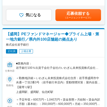
経営支援部門は、専担者5名と提携先からの出向者2名の計7名体
等はあくまで一般的なモデルとなり、詳細は経験に応じて変動し
岩手のために貢献したいという熱い「想い」を「形」にできるフ
制です。
ます。■昇給：年1回（7月）■賞与：年2回（6月、12月）賃金はあ
ィールドがたくさんあります。岩手の未来を切り拓いていくとい
くまでも目安の金額であり、選考を通じて上下する可能性があり
う使命感のある方を歓迎します。
応募依頼する
■魅力：
気になる
ます。月給(月額)は固定手当を含めた表記です。
（エージェントサービス）
地域企業の課題解決に直接関わる業務であり、企業の変化を通じ
■当行について：
て、成果を実感できるやりがいがあります。
・東証プライム上場、県内外100店舗を超える拠点
・岩手県のリーディングバンクである岩手銀行は「地域社会の発
■いわぎんリサーチ&コンサルティング株式会社：
展に貢献する」「健全経営に徹する」という理念を掲げ、東証プ
【盛岡】PEファンドマネージャー◆プライム上場・第
2020年4月に地域企業が抱える様々な経営課題の解決支援を目的
ライム上場／合計109拠点を有する第一地方銀行です。
一地方銀行／県内外100店舗超の拠点あり
に設立しました。
株式会社岩手銀行
変更の範囲：会社の定める業務
■キャリアチャレンジ：
正社員
上場企業
計画的・体系的な研修システムを採用しています。行内研修とし
ては階層別研修、行内資格認定研修などを実施するとともに、行
外研修にも積極的に派遣しています。また、自己啓発支援施策と
■業務内容：
して、公的資格の取得を目指す行員に対し、専門学校等へのスク
岩手銀行100％出資子会社子会社のいわぎん未来投資株式会社へ
ーリングの機会を与える制度「キャリアチャレンジプログラム」
仕事内容
在籍出向し、事業承継ファンド投資にかかるファンド全般の業務
も実施しています。これらの研修会、研修派遣には公募制も採用
に従事いただきます。
＜勤務地詳細＞いわぎん未来投資株式会社住所：岩手県盛岡市中
し、より挑戦意欲に溢れる行員のキャリアアップを支援していま
央通一丁目2番3号 （岩手銀行本店内）受動喫煙対策：屋内全面禁
す。
■業務詳細：
勤務地
煙変更の範囲：会社の定める事業所（リモートワーク含む）
【最寄り駅】
投資先企業の選定から買収、M&Aやオペレーション改善を通じて
■当行が求める人物像：
上盛岡駅、盛岡駅、仙北町駅
企業価値の向上に資する業務に携わっていただきます。
岩手銀行の財産は「信用」の担い手である「人」であり、「人」
・投資案件の発掘（ソーシング）
＜予定年収＞600万円～1,040万円＜賃金形態＞月給制＜賃金内訳
の成長が同行の成長、地域社会の発展につながっていくと考えて
・投資案件の評価（デューデリジェンス）
＞月額（基本給）：350,000円～600,000円＜月給＞350,000円～
います。金融業界が目まぐるしく変化し続ける今こそ、環境の変
・ハンズオン支援 等
給与