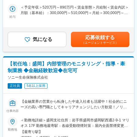
マネージャー以上：年収レンジ450～600万円
◇新規顧客や既存顧客への案内や提案
＜予定年収＞520万円～890万円＜賃金形態＞月給制＜賃金内訳＞
◇システム活用とデータ連携 等
月額（基本給）：300,000円～510,000円＜月給＞300,000円～
■当社について：
給与
510,000円＜昇給有無＞有＜残業手当＞有＜給与補足＞※上記年収
1988年に生命保険代理店として登録して以来、地元に根差した営
■魅力：
等はあくまで一般的なモデルとなり、詳細は経験に応じて変動し
業スタイルの事業運営を行っております。
◎当行は岩手県内のメインバンクシェア、預金シェアが高く、岩
ます。■昇給：年１回（7月）■賞与：年2回（6月、12月）賃金は
保険・貯蓄や相続について幅広く顧客の相談相手として、寄り添
手県のリーディングバンクです。
あくまでも目安の金額であり、選考を通じて上下する可能性があ
う存在でありたいという思いを大切にした運営を行っており顧客
応募依頼する
◎非対面取引といった顧客接点の重点分野に携われます。
気になる
ります。月給(月額)は固定手当を含めた表記です。
より支持いただいており、持続的な運営から既契約6000件の保有
（エージェントサービス）
◎指導体制があり、実践的にスキルアップできます。
に繋がっております。
◎お客さまの状況に合わせた提案を通じて、成果が数字で見えや
在籍する社員は異業職種から入社された方が多数在籍しておりま
すいため、成長実感と達成感を得やすい環境です
す。先輩社員のOJTやＥラーニングなど研修プログラムが充実し
ており安心して業務習得を目指せる環境となります。
【初任地：盛岡】内部管理のモニタリング・指導・牽
■キャリアチャレンジ：
制業務 ◆金融経験歓迎◆在宅可
計画的・体系的な研修システムを採用しています。行内研修とし
変更の範囲：会社の定める業務
ては階層別研修、行内資格認定研修などを実施するとともに、行
ソニー生命保険株式会社
外研修にも積極的に派遣しています。また、自己啓発支援施策と
正社員
5名以上採用
して、公的資格の取得を目指す行員に対し、専門学校等へのスク
ーリングの機会を与える制度「キャリアチャレンジプログラム」
も実施しています。これらの研修会、研修派遣には公募制も採用
【金融業界の営業から転身した中途入社者も活躍中！社会的にニ
し、より挑戦意欲に溢れる行員のキャリアアップを支援していま
ーズの高い専門職としてキャリアチェンジしたい方歓迎！／リモ
す。
仕事内容
ート制度有／保有契約高国内トップクラス／安定性・成長性◎／
福利厚生充実】
＜勤務地詳細＞盛岡支社住所：岩手県盛岡市盛岡駅西通2-9-1 マリ
■当行が求める人物像：
オス 17F 勤務地最寄駅：各線受動喫煙対策：屋内全面禁煙変更の
岩手銀行の財産は「信用」の担い手である「人」であり、「人」
◎上場タイミングで勢いあるソニーフィナンシャルグループの収
勤務地
範囲：会社の定める事業所（リモートワーク含む）
の成長が同行の成長、地域社会の発展につながっていくと考えて
【最寄り駅】
益の柱である中核企業！