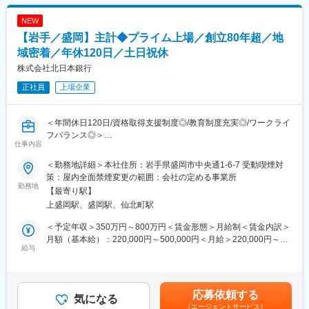
※情報・通信関連企業で、自社ソフトの導入・販売を経験された方
※自動車関連企業で、社内システムの立ち上げ、保守・運用を経験
NEW
されてきた方
【岩手／盛岡】主計◆プライム上場／創立80年超／地
■教育制度：
域密着／年休120日／土日祝休
OJT制度、階層別研修、職能別研修、行外研修への派遣、通信教
株式会社北日本銀行
育、資格取得支援制度、自己啓発支援プラットフォーム
正社員
上場企業
■人財育成：
・長期ビジョンの策定とあわせ、「個人が主役」となる新人事制
＜年間休日120日/資格取得支援制度◎/教育制度充実◎/ワークライ
度と人財育成施策をスタート。お客さま・地域の未来をサポート
フバランス◎＞
することはもちろん、行員一人ひとりが自身のキャリアをデザイ
仕事内容
岩手県を中心に、東北広域に展開する地方銀行である当行にて、
ン（実現）していくことを組織としてサポートします。
銀行の主計ポジションを担当していただきます。
・人財育成施策：キャリアパス、1on1ミーティング、キャリアチ
＜勤務地詳細＞本社住所：岩手県盛岡市中央通1-6-7 受動喫煙対
ャレンジ制度など
策：屋内全面禁煙変更の範囲：会社の定める事業所
■職務概要：
勤務地
【最寄り駅】
経営企画部 主計グループの一員として、銀行の主計業務を行って
■求める人物像：
上盛岡駅、盛岡駅、仙北町駅
いただきます。（適性、ご希望等により異動・転勤の可能性があ
当行では銀行業務の多様化や専門性の高まりに対応できる、能
りますが、当面はございません。同部にてご勤務いただきま
力・経験を有した即戦力となる人材を求めています。自身のキャ
＜予定年収＞350万円～800万円＜賃金形態＞月給制＜賃金内訳＞
す。）
リアを当行で活かす意欲のある方との出会いを楽しみにしていま
月額（基本給）：220,000円～500,000円＜月給＞220,000円～
給与
す。
500,000円＜昇給有無＞有＜残業手当＞有＜給与補足＞■昇給：年
■業務内容：
1回（4月）■賞与：年2回（6月、12月）賃金はあくまでも目安の
・決算業務の対応（連結・個別）
金額であり、選考を通じて上下する可能性があります。月給(月額)
決算仕訳、財務諸表の作成に加え、営業店・関連部署に対する
変更の範囲：会社の定める業務
は固定手当を含めた表記です。
応募依頼する
アドバイス等
気になる
（エージェントサービス）