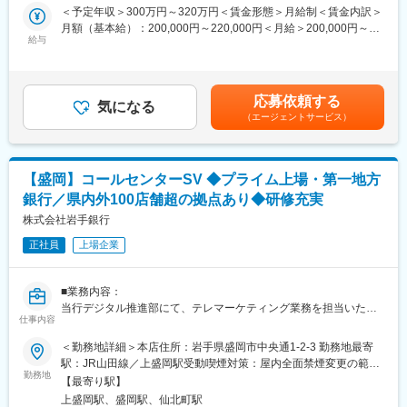
・既契約顧客への保険コンサルティング
＜予定年収＞300万円～320万円＜賃金形態＞月給制＜賃金内訳＞
制度を活用しながら、自らのキャリアビジョンを実現することが
・既契約顧客については9割ほどが個人顧客となります。
月額（基本給）：200,000円～220,000円＜月給＞200,000円～
できます。また、将来的には他部門への異動や昇進の機会も豊富
・本社（北上市）より30分圏内の顧客向け対応となります。
給与
220,000円＜昇給有無＞有＜残業手当＞有＜給与補足＞・賞与年
です。
・基本的には既契約のある顧客へ電話での日程調整・訪問対応
２回（６月、12月）・昇給(年に１回４月ベースアップ）賃金はあ
■企業の特徴／魅力
・原則訪問での対応となりますが、一部、WEB打ち合わせも実施
くまでも目安の金額であり、選考を通じて上下する可能性があり
国内最大級の損害保険会社として、約3割の市場シェアを誇りま
しております。
ます。月給(月額)は固定手当を含めた表記です。
す。創業135年以上の歴史と強固な経営基盤を持ち、「Innovation
応募依頼する
※一部、来店される顧客の対応もお願いいたします。
気になる
for Wellbeing」を掲げ、社会に貢献する新たな商品やサービスを
（エージェントサービス）
※業務習熟度次第では、昇格し部下教育をお任せいたします。
提供しています。社員一人ひとりが多様性を認め合い、個の強み
を最大限発揮できる環境が整っています。
■組織体制について
アフラック専属チームへの配属を予定しております。
変更の範囲：会社の定める業務
【盛岡】コールセンターSV ◆プライム上場・第一地方
新設組織となりますので、入社後は先輩社員2名より指導も行われ
銀行／県内外100店舗超の拠点あり◆研修充実
ます。
またアフラック主催の座学・OJT研修も実施するため安心して業
株式会社岩手銀行
務習得を目指すことが可能となります。
正社員
上場企業
※異業種の接客スタッフや作業担当など幅広い業界から入社され、
現在も就業されていらっしゃる先輩社員も在籍しております。
■業務内容：
■キャリアパスについて：
当行デジタル推進部にて、テレマーケティング業務を担当いただ
入社後は、 個人のスキルや適性を生かせる豊富なキャリアパスを
仕事内容
きます。
用意しています。昇格にあたっては、現在の職種での能力の発揮
＜勤務地詳細＞本店住所：岩手県盛岡市中央通1-2-3 勤務地最寄
状況・上長からの推薦をふまえ、経営陣との昇格面接を経てキャ
■業務詳細：
駅：JR山田線／上盛岡駅受動喫煙対策：屋内全面禁煙変更の範
リアアップをしていきます。
電話による各種商品の営業・提案・受付対応（テレマーケティン
勤務地
囲：会社の定める事業所（リモートワーク含む）
セールスパーソン：年収レンジ340～360万円
【最寄り駅】
グ／インサイドセールス／コールセンター）
シニアセールスパーソン：年収レンジ400～440万円
上盛岡駅、盛岡駅、仙北町駅
◇当行が提供する商品やサービスに関する問い合わせ対応