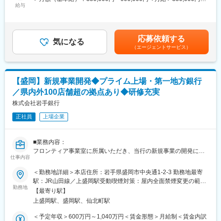
■当行が求める人物像：
・投資実行
給与
600,000円＜昇給有無＞有＜残業手当＞有＜給与補足＞※上記年収
岩手銀行の財産は「信用」の担い手である「人」であり、「人」
・投資後の企業支援
等はあくまで一般的なモデルとなり、詳細は経験に応じて変動し
の成長が同行の成長、地域社会の発展につながっていくと考えて
ます。■昇給：年1回（7月）■賞与：年2回（6月、12月）賃金はあ
います。金融業界が目まぐるしく変化し続ける今こそ、環境の変
■組織構成：
くまでも目安の金額であり、選考を通じて上下する可能性があり
化に力強く立ち向かい、既成の価値観にとらわれない斬新な発想
応募依頼する
いわぎん未来投資は、社長含め8名体制です。
気になる
ます。月給(月額)は固定手当を含めた表記です。
力や行動力を持った「人」を求めています。同行には、ふるさと
（エージェントサービス）
岩手のために貢献したいという熱い「想い」を「形」にできるフ
■魅力：
ィールドがたくさんあります。岩手の未来を切り拓いていくとい
・新設した投資専門子会社です。
う使命感のある方を歓迎します。
・当社の経営、投資業務の高度化を支える基盤作りをお任せいた
【盛岡】新規事業開発◆プライム上場・第一地方銀行
します。
■当行について：
／県内外100店舗超の拠点あり◆研修充実
・勤務地は要相談（東京都または盛岡市）
・東証プライム上場、県内外100店舗を超える拠点
株式会社岩手銀行
・岩手県のリーディングバンクである岩手銀行は「地域社会の発
■いわぎん未来投資株式会社：
展に貢献する」「健全経営に徹する」という理念を掲げ、東証プ
正社員
上場企業
＜事業内容＞企業年金DXシステム及び企業年金導入支援サービス
ライム上場／合計109拠点を有する第一地方銀行です。
を展開
＜所在地＞岩手県盛岡市中央通一丁目2番3号
変更の範囲：会社の定める業務
■業務内容：
フロンティア事業室に所属いただき、当行の新規事業の開発に従
■キャリアチャレンジ：
仕事内容
事いただきます。
計画的・体系的な研修システムを採用しています。行内研修とし
＜勤務地詳細＞本店住所：岩手県盛岡市中央通1-2-3 勤務地最寄
ては階層別研修、行内資格認定研修などを実施するとともに、行
■業務詳細：
駅：JR山田線／上盛岡駅受動喫煙対策：屋内全面禁煙変更の範
外研修にも積極的に派遣しています。また、自己啓発支援施策と
・銀行で行う新規事業の立案・具体化、プロジェクトマネジメン
勤務地
囲：会社の定める事業所（リモートワーク含む）
して、公的資格の取得を目指す行員に対し、専門学校等へのスク
【最寄り駅】
ト、事業化に向けた検証・PoC運用
ーリングの機会を与える制度「キャリアチャレンジプログラム」
上盛岡駅、盛岡駅、仙北町駅
・新事業立ち上げ後の運用
も実施しています。これらの研修会、研修派遣には公募制も採用
・インキュベーションスキームの企画運営
＜予定年収＞600万円～1,040万円＜賃金形態＞月給制＜賃金内訳
し、より挑戦意欲に溢れる行員のキャリアアップを支援していま