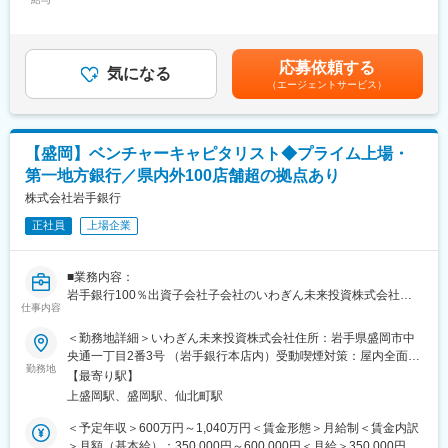
600,000円＜昇給有無＞有＜残業手当＞有＜給与補足＞※上記年収
化に力強く立ち向かい、既成の価値観にとらわれない斬新な発想
等はあくまで一般的なモデルとなり、詳細は経験に応じて変動し
力や行動力を持った「人」を求めています。同行には、ふるさと
■組織構成：
ます。■昇給：年1回（7月）■賞与：年2回（6月、12月）賃金はあ
岩手のために貢献したいという熱い「想い」を「形」にできるフ
いわぎん未来投資は、社長含め8名体制です。
くまでも目安の金額であり、選考を通じて上下する可能性があり
ィールドがたくさんあります。岩手の未来を切り拓いていくとい
応募依頼する
気になる
ます。月給(月額)は固定手当を含めた表記です。
う使命感のある方を歓迎します。
（エージェントサービス）
■魅力：
・新設した投資専門子会社です。
■当行について：
・当社の経営、投資業務の高度化を支える基盤作りをお任せいた
・東証プライム上場、県内外100店舗を超える拠点
します。
・岩手県のリーディングバンクである岩手銀行は「地域社会の発
【盛岡】ベンチャーキャピタリスト◆プライム上場・
展に貢献する」「健全経営に徹する」という理念を掲げ、東証プ
第一地方銀行／県内外100店舗超の拠点あり
■いわぎん未来投資株式会社：
ライム上場／合計109拠点を有する第一地方銀行です。
＜事業内容＞企業年金DXシステム及び企業年金導入支援サービス
株式会社岩手銀行
を展開
変更の範囲：会社の定める業務
正社員
上場企業
＜所在地＞岩手県盛岡市中央通一丁目2番3号
■キャリアチャレンジ：
■業務内容：
計画的・体系的な研修システムを採用しています。行内研修とし
岩手銀行100％出資子会社子会社のいわぎん未来投資株式会社へ
ては階層別研修、行内資格認定研修などを実施するとともに、行
仕事内容
在籍出向し、ベンチャー投資にかかるファンド全般の業務に従事
外研修にも積極的に派遣しています。また、自己啓発支援施策と
いただきます。
＜勤務地詳細＞いわぎん未来投資株式会社住所：岩手県盛岡市中
して、公的資格の取得を目指す行員に対し、専門学校等へのスク
央通一丁目2番3号 （岩手銀行本店内）受動喫煙対策：屋内全面禁
ーリングの機会を与える制度「キャリアチャレンジプログラム」
■業務詳細：
勤務地
煙変更の範囲：会社の定める事業所（リモートワーク含む）
も実施しています。これらの研修会、研修派遣には公募制も採用
【最寄り駅】
・投資候補先の発掘（他のファンドやコンサル会社等からの情報
し、より挑戦意欲に溢れる行員のキャリアアップを支援していま
上盛岡駅、盛岡駅、仙北町駅
収集、起業イベント等への参加）
す。
・企業分析、業界調査、事業性評価、事業計画策定
＜予定年収＞600万円～1,040万円＜賃金形態＞月給制＜賃金内訳
・諮問委員等へのプレゼン資料作成、投資協議
＞月額（基本給）：350,000円～600,000円＜月給＞350,000円～