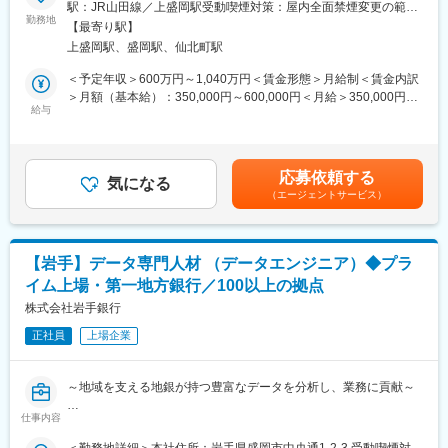
駅：JR山田線／上盛岡駅受動喫煙対策：屋内全面禁煙変更の範
強く立ち向かい、既成の価値観にとらわれない斬新な発想力や行
■業務詳細：
勤務地
囲：会社の定める事業所（リモートワーク含む）
動力を持った「人」を求めています。
【最寄り駅】
◇有価証券運用（債券・株式・投資信託等）
◇当行には、ふるさと岩手のために貢献したいという熱い「想
上盛岡駅、盛岡駅、仙北町駅
祖市場分析、投資方針策定、取引執行、ポジション／リスク管
い」を「形」にできるフィールドがたくさんあります。岩手の未
理、稟議・委員会資料作成、関連部署連携等
＜予定年収＞600万円～1,040万円＜賃金形態＞月給制＜賃金内訳
来を切り拓いていくという使命感のある方を歓迎します。
＞月額（基本給）：350,000円～600,000円＜月給＞350,000円～
■魅力：
給与
600,000円＜昇給有無＞有＜残業手当＞有＜給与補足＞※上記年収
■当社について：
◎当行は岩手県内のメインバンクシェア、預金シェアが高く、岩
等はあくまで一般的なモデルとなり、詳細は経験に応じて変動し
◎東証プライム上場、県内外100店舗を超える拠点
手県のリーディングバンクです。
ます。■昇給：年１回（7月）■賞与：年2回（6月、12月）賃金は
◎岩手県のリーディングバンクである岩手銀行は「地域社会の発
◎専門的知識と経験を活かし、当行の利益成長に貢献することが
あくまでも目安の金額であり、選考を通じて上下する可能性があ
展に貢献する」「健全経営に徹する」という理念を掲げ、東証プ
応募依頼する
できます。
気になる
ります。月給(月額)は固定手当を含めた表記です。
ライム上場／合計109拠点を有する第一地方銀行です。
（エージェントサービス）
■配属先：
変更の範囲：会社の定める業務
配属先の市場金融部は、20名程度で構成されています。
【岩手】データ専門人材 （データエンジニア）◆プラ
■キャリアチャレンジ：
イム上場・第一地方銀行／100以上の拠点
計画的・体系的な研修システムを採用しています。行内研修とし
ては階層別研修、行内資格認定研修などを実施するとともに、行
株式会社岩手銀行
外研修にも積極的に派遣しています。また、自己啓発支援施策と
正社員
上場企業
して、公的資格の取得を目指す行員に対し、専門学校等へのスク
ーリングの機会を与える制度「キャリアチャレンジプログラム」
も実施しています。これらの研修会、研修派遣には公募制も採用
～地域を支える地銀が持つ豊富なデータを分析し、業務に貢献～
し、より挑戦意欲に溢れる行員のキャリアアップを支援していま
す。
仕事内容
■業務内容：
◇デジタル推進部に所属いただき、当行のデータ利活用業務を担