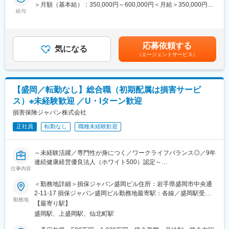
・進行中プロジェクトのアライアンス担当
＞月額（基本給）：350,000円～600,000円＜月給＞350,000円～
す。
・関係省庁との交渉 など
給与
600,000円＜昇給有無＞有＜残業手当＞有＜給与補足＞※上記年収
等はあくまで一般的なモデルとなり、詳細は経験に応じて変動し
■当行が求める人物像：
■組織構成：
ます。■昇給：年1回（7月）■賞与：年2回（6月、12月）賃金はあ
岩手銀行の財産は「信用」の担い手である「人」であり、「人」
配属先のフロンティア事業室は、4名体制です。
くまでも目安の金額であり、選考を通じて上下する可能性があり
の成長が同行の成長、地域社会の発展につながっていくと考えて
応募依頼する
気になる
ます。月給(月額)は固定手当を含めた表記です。
います。金融業界が目まぐるしく変化し続ける今こそ、環境の変
（エージェントサービス）
■魅力：
化に力強く立ち向かい、既成の価値観にとらわれない斬新な発想
・岩手県のリーディングバンクです。
力や行動力を持った「人」を求めています。同行には、ふるさと
・地域の課題を解決する新事業の開発に携わったいただきます。
岩手のために貢献したいという熱い「想い」を「形」にできるフ
・新しい銀行のカタチを共に創造しましょう。
ィールドがたくさんあります。岩手の未来を切り拓いていくとい
【盛岡／転勤なし】総合職（初期配属は損害サービ
う使命感のある方を歓迎します。
ス）※未経験歓迎 ／U・Iターン歓迎
■キャリアチャレンジ：
計画的・体系的な研修システムを採用しています。行内研修とし
損害保険ジャパン株式会社
■当行について：
ては階層別研修、行内資格認定研修などを実施するとともに、行
・東証プライム上場、県内外100店舗を超える拠点
正社員
転勤なし
職種未経験歓迎
外研修にも積極的に派遣しています。また、自己啓発支援施策と
・岩手県のリーディングバンクである岩手銀行は「地域社会の発
して、公的資格の取得を目指す行員に対し、専門学校等へのスク
展に貢献する」「健全経営に徹する」という理念を掲げ、東証プ
ーリングの機会を与える制度「キャリアチャレンジプログラム」
ライム上場／合計109拠点を有する第一地方銀行です。
～未経験活躍／専門性が身につく／ワークライフバランス◎／9年
も実施しています。これらの研修会、研修派遣には公募制も採用
連続健康経営優良法人（ホワイト500）認定～
し、より挑戦意欲に溢れる行員のキャリアアップを支援していま
仕事内容
変更の範囲：会社の定める業務
■業務概要
す。
事故受付から損害調査、事故の相手方との交渉などを行い、保険
＜勤務地詳細＞損保ジャパン盛岡ビル住所：岩手県盛岡市中央通
金のお支払いまでを担当いただきます。お客様にとってマイナス
2-11-17 損保ジャパン盛岡ビル勤務地最寄駅：各線／盛岡駅受動
■当行が求める人物像：
な出来事に対し、日常生活へ戻るためのお力添えができるため、
勤務地
喫煙対策：屋内全面禁煙変更の範囲：会社の定める事業所（リモ
岩手銀行の財産は「信用」の担い手である「人」であり、「人」
【最寄り駅】
直接感謝の言葉をいただくこともあるやりがいを感じられる業務
ートワーク含む）
の成長が同行の成長、地域社会の発展につながっていくと考えて
盛岡駅、上盛岡駅、仙北町駅
です。専門知識を学びながら成長できる環境が整っており、キャ
います。金融業界が目まぐるしく変化し続ける今こそ、環境の変
リアアップを目指していただけます。