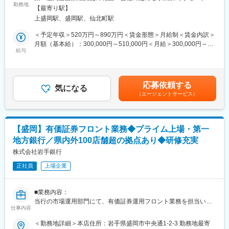
◇コンサルタントとしての専門性を活かし、当行営業エリア内の
勤務地
ーク含む）
【最寄り駅】
事業者様に対し、経営課題の解決と生産性向上に資する提案業務
■当行が求める人物像：
上盛岡駅、盛岡駅、仙北町駅
に携わっていただきます。
岩手銀行の財産は「信用」の担い手である「人」であり、「人」
＜予定年収＞520万円～890万円＜賃金形態＞月給制＜賃金内訳＞
の成長が同行の成長、地域社会の発展につながっていくと考えて
■当ポジションの魅力：
月額（基本給）：300,000円～510,000円＜月給＞300,000円～
います。金融業界が目まぐるしく変化し続ける今こそ、環境の変
◎当行は岩手県内のメインバンクシェア、預金シェアが高く、岩
給与
510,000円＜昇給有無＞有＜残業手当＞有＜給与補足＞※上記年収
化に力強く立ち向かい、既成の価値観にとらわれない斬新な発想
手県のリーディングバンクです。
等はあくまで一般的なモデルとなり、詳細は経験に応じて変動し
力や行動力を持った「人」を求めています。同行には、ふるさと
◎地域企業の変革に伴走し、経営課題の解決と生産性向上に貢献
ます。■昇給：年1回（7月）■賞与：年2回（6月、12月）賃金はあ
岩手のために貢献したいという熱い「想い」を「形」にできるフ
できます。
くまでも目安の金額であり、選考を通じて上下する可能性があり
ィールドがたくさんあります。岩手の未来を切り拓いていくとい
応募依頼する
気になる
ます。月給(月額)は固定手当を含めた表記です。
う使命感のある方を歓迎します。
（エージェントサービス）
■キャリアチャレンジ：
◇計画的・体系的な研修システムを採用しています。行内研修と
■当行について：
しては階層別研修、行内資格認定研修などを実施するとともに、
・東証プライム上場、県内外100店舗を超える拠点
行外研修にも積極的に派遣しています。
・岩手県のリーディングバンクである岩手銀行は「地域社会の発
【盛岡】有価証券フロント業務◆プライム上場・第一
◇また、自己啓発支援施策として、公的資格の取得を目指す行員
展に貢献する」「健全経営に徹する」という理念を掲げ、東証プ
地方銀行／県内外100店舗超の拠点あり◆研修充実
に対し、専門学校等へのスクーリングの機会を与える制度「キャ
ライム上場／合計109拠点を有する第一地方銀行です。
リアチャレンジプログラム」も実施しています。
株式会社岩手銀行
◇これらの研修会、研修派遣には公募制も採用し、より挑戦意欲
変更の範囲：会社の定める業務
正社員
上場企業
に溢れる行員のキャリアアップを支援しています。
■当行が求める人物像：
■業務内容：
◇岩手銀行の財産は「信用」の担い手である「人」であり、
当行の市場運用部門にて、有価証券運用フロント業務を担当いた
「人」の成長が当行の成長、地域社会の発展につながっていくと
仕事内容
だきます。銀行の資産を増やすために、投資先の銘柄やそのポー
考えています。
トフォリオについて決定する等の市場運用業務をお任せします。
＜勤務地詳細＞本店住所：岩手県盛岡市中央通1-2-3 勤務地最寄
◇金融業界が目まぐるしく変化し続ける今こそ、環境の変化に力