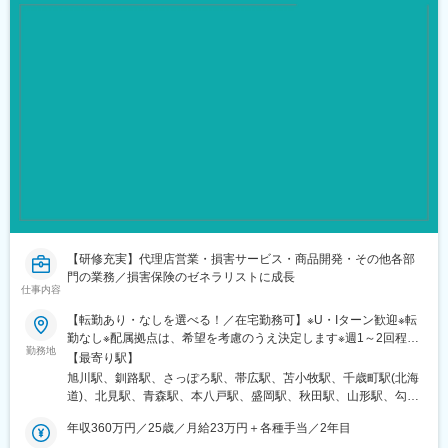
駅、京成船橋駅、九段下駅、上野広小路駅、馬喰横山駅、九品仏
駅、立川北駅、八王子駅、神田駅(東京都)、石川町駅、関内駅、新
高島駅、大庭駅、新富町駅(富山県)、福井城址大名町駅、遠州病院
駅、駅前大通駅、栄町駅(愛知県)、あすなろう四日市駅、石場駅、
京都市役所前駅、心斎橋駅、東梅田駅、元町駅(兵庫県)、三宮・花
時計前駅、山陽姫路駅、岡山駅、稲荷町駅(広島県)、中電前駅、眉
山ロープウェイ山麓駅、高松築港駅、堀詰駅、西小倉駅、東中間
駅、花畑駅、原爆資料館駅、中佐世保駅、通町筋駅、加治屋町
駅、牧志駅、市役所前駅(北海道)、勾当台公園駅、宮城野通駅、宇
都宮駅東口駅、秩父駅、千葉中央駅、東海神駅、神保町駅、湯島
駅、小伝馬町駅、仲御徒町駅、奥沢駅、立川南駅、秋葉原駅、日
ノ出町駅、横浜駅、桜木町駅、桜橋駅(富山県)、福井駅、新浜松
駅、新豊橋駅、栄駅(愛知県)、大津駅、丸太町駅(京都市営)、四ツ
橋駅、大阪梅田駅(阪神線)、神戸三宮駅(阪急・神戸高速)、田町駅
(岡山県)、松川町駅、本通駅、瓦町駅、南堀端駅、デンテツターミ
【研修充実】代理店営業・損害サービス・商品開発・その他各部
ナルビル前駅、平和通駅、大橋駅(長崎県)、佐世保駅、九品寺交差
門の業務／損害保険のゼネラリストに成長
仕事内容
点駅、甲東中学校前駅、県庁前駅(沖縄県)
【転勤あり・なしを選べる！／在宅勤務可】※U・Iターン歓迎※転
勤なし※配属拠点は、希望を考慮のうえ決定します※週1～2回程度
勤務地
の在宅勤務・リモートワークも行っています以下2つの勤務形態か
【最寄り駅】
らお選びいただけます。【A】全国型総合職：全国転勤可能※全国
旭川駅、釧路駅、さっぽろ駅、帯広駅、苫小牧駅、千歳町駅(北海
各地に社宅完備※初期配属地を考慮します【B】ワイドエリア型総
道)、北見駅、青森駅、本八戸駅、盛岡駅、秋田駅、山形駅、勾当
合職：エリア内の事業所（エリア内での転居を伴う転勤あり）※全
台公園駅、いわき駅、郡山富田駅、桜水駅、つくば駅、水戸駅、
国各地に社宅完備※北海道/東北/関東甲信越/北陸東海/中国四国/九
年収360万円／25歳／月給23万円＋各種手当／2年目
東武宇都宮駅、倉賀野駅、高崎駅、北大宮駅、川越駅、京成千葉
州のエリア内での転勤となります【C】勤務地限定型総合職（地