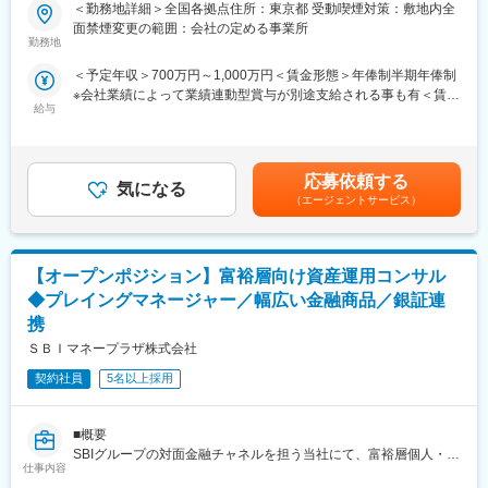
え、チームマネジメント・組織運営を担うポジションです。
＜勤務地詳細＞全国各拠点住所：東京都 受動喫煙対策：敷地内全
銀行の顧客基盤とSBIグループの商品力を掛け合わせ、顧客本位の
面禁煙変更の範囲：会社の定める事業所
提案を実現しながら営業力向上にも貢献いただきます。事業は拡
勤務地
大フェーズにあり、拠点展開に伴う体制強化のための採用です。
＜予定年収＞700万円～1,000万円＜賃金形態＞年俸制半期年俸制
※会社業績によって業績連動型賞与が別途支給される事も有＜賃金
■職務内容
給与
内訳＞年額（基本給）：7,000,000円～10,000,000円＜月額＞
・提携金融機関から紹介を受けた富裕層個人・法人顧客への資産
583,333円～833,333円（12分割）＜昇給有無＞有＜残業手当＞有
運用提案
＜給与補足＞・予定年収はあくまでも目安の金額であり、選考を
・株式、投資信託、債券、保険、不動産小口化商品を活用したコ
通じて上下する可能性があります。・賞与：1回／年（業績連
ンサルティング
応募依頼する
気になる
動）、昇給：2回／年賃金はあくまでも目安の金額であり、選考を
・銀行担当者と連携した提案方針の策定
（エージェントサービス）
通じて上下する可能性があります。月給(月額)は固定手当を含めた
・チームメンバーの業務支援、営業同行、育成
表記です。
・担当拠点における営業戦略推進および進捗管理
【オープンポジション】富裕層向け資産運用コンサル
■特徴
・顧客は銀行からの紹介が中心で、新規開拓は基本ありません
◆プレイングマネージャー／幅広い金融商品／銀証連
・1日2～3件の商談に加え、メンバー支援や案件管理も担います
携
・事前に顧客情報を把握でき、チームで戦略的に営業活動が可能
ＳＢＩマネープラザ株式会社
です
・個人ノルマではなくチーム目標を重視し、組織成果で評価され
契約社員
5名以上採用
ます
■強み
■概要
・投資信託2700本以上をはじめとした豊富な商品ラインナップ
SBIグループの対面金融チャネルを担う当社にて、富裕層個人・経
仕事内容
・銀行の顧客基盤を活用した安定的な営業機会
営者・法人に対する資産運用コンサルティングおよび営業組織の