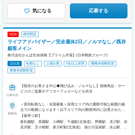
神宮下駅、京成八幡駅、和泉多摩川駅、高津駅(神奈川県)、馬車道
といったあなたの想いや経験を活かして、
駅(福岡県)、天神駅、西鉄久留米駅、佐賀駅、浦上駅前駅、佐世保
企業の経営と働く人の安心を支えていきませんか？
駅、野島公園駅、小伝馬町駅、三河島駅、東池袋四丁目駅、立川
駅、花畑町駅、大分駅、宮崎駅、鹿児島中央駅、大通駅、松風町
気になる
応募する
北駅、石場駅、五条駅(京都市営)、中書島駅、淀屋橋駅、ドーム前
駅、広瀬通駅、さいたま新都心駅、京成千葉駅、関内駅、川崎
千代崎駅、長居駅(地下鉄)、布施駅、三ノ宮駅、小倉駅(福岡県)、
駅、海老名駅(相模線)、虎ノ門ヒルズ駅、都庁前駅、鶯谷駅、大崎
西黒崎駅、香椎駅、祇園駅(福岡県)、南福岡駅、中佐世保駅、五島
駅、京王八王子駅、西松本駅、地鉄ビル前駅、片原町駅(富山県)、
町駅、辛島町駅、甲東中学校前駅、新富町駅(富山県)、福井駅(福
福井駅(福井県)、岐阜駅、新静岡駅、三島田町駅、新浜松駅、栄駅
井県)、第一通り駅、札木駅、豊田本町駅、栄駅(愛知県)、尾張一
締切間近
NEW
(愛知県)、近鉄四日市駅、上栄町駅、大阪城北詰駅、大小路駅、Ｊ
宮駅、郵便局前駅、的場町駅、東高須駅、本町一丁目駅、高知駅
ライフアドバイザー／完全週休2日／ノルマなし／既存
Ｒ河内永和駅、みなと元町駅、山陽姫路駅、田町駅(岡山県)、家庭
裁判所前駅、高松駅(香川県)、宮田町駅、高知駅前駅、平和通駅、
顧客メイン
西鉄福岡駅、櫛原駅、茂里町駅、佐世保中央駅、辛島町駅、鹿児
株式会社かんぽ生命保険【プライム市場】(日本郵政グループ)
島中央駅前駅、札幌駅、千歳町駅(北海道)、大町西公園駅、北与野
正社員
転勤なし
上場企業
5名以上採用
職種未経験歓迎
駅、葭川公園駅、馬車道駅、御成門駅、新宿西口駅、稲荷町駅(東
京都)、品川駅、電鉄富山駅・エスタ前駅、坂下町駅、福井城址大
業種未経験歓迎
名町駅、三島駅、浜松駅、栄町駅(愛知県)、島ノ関駅、花隈駅、柳
川駅、新白島駅、片原町駅(香川県)、大手町駅(愛媛県)、高知橋
駅、旦過駅、天神南駅、浦上駅、中佐世保駅、熊本城・市役所前
【既存のお客さま中心◆飛び込み・ノルマなし】保険商品・サー
駅、都通駅
ビスのご提案やアフターフォローなどを担当
仕事内容
＜原則転勤なし・全国募集＞採用エリア内の通勤可能な範囲の拠
点での勤務になります＜以下エリア内の郵便局内に設置されたか
勤務地
んぽサービス部＞■北海道エリア：北海道■東北エリア：青森県、
【最寄り駅】
岩手県、宮城県、秋田県、山形県、福島県■関東エリア：茨城県、
新札幌駅、美園駅、小樽駅、千歳駅(北海道)、野幌駅、滝川駅、岩
栃木県、群馬県、埼玉県、千葉県■東京エリア：東京都■南関東エ
見沢駅、苫小牧駅、新川町駅(北海道)、湯の川温泉駅、永山駅、旭
リア：神奈川県、山梨県■信越エリア：新潟県、長野県■北陸エリ
川駅、東旭川駅、北見駅、帯広駅、釧路駅、中央弘前駅、下北