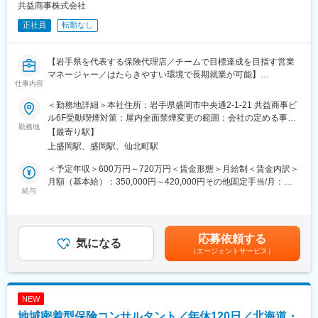
全国転勤がございます。
共益商事株式会社
札幌、旭川、青森、盛岡、仙台、山形、新潟、富山、金沢、福
正社員
転勤なし
井、高崎、つくば、大宮、千葉、船橋、東京、新宿、立川、
横浜、松本、甲府、沼津、静岡、浜松、岐阜、名古屋、京都、奈
良、大阪、堺、神戸、姫路、岡山、福山、広島、山口、
【岩手県を代表する保険代理店／チームで目標達成を目指す営業
徳島、高松、新居浜、松山、高知、北九州、福岡、久留米、佐
マネージャー／はたらきやすい環境で長期就業が可能】
賀、佐世保、長崎、大分、熊本、鹿児島、宮崎、那覇
仕事内容
■業務概要：
＜勤務地詳細＞本社住所：岩手県盛岡市中央通2-1-21 共益商事ビ
＜営業部の規模を拡大するのは営業管理職の実力次第＞
当社の営業マネージャーとして、損害保険の提案営業に加え、社
ル6F受動喫煙対策：屋内全面禁煙変更の範囲：会社の定める事業
当社のＦＡ（保険募集人）は事業所得で800万円という採用基準
内メンバーの教育や提案力向上も担います。幅広い顧客層に対し
勤務地
所
を設けられており、優秀な人材を常に確保しております。
【最寄り駅】
て最適な保険商品を提案しつつ、営業チーム全体の成長をリード
その人材は営業管理職である営業部長・営業課長が営業拠点でリ
上盛岡駅、盛岡駅、仙北町駅
していただきます。
ファラルメインで採用活動を行っています。
＜予定年収＞600万円～720万円＜賃金形態＞月給制＜賃金内訳＞
採用実績は規模手当や賞与として反映されるので、規模拡大を収
■業務詳細：
月額（基本給）：350,000円～420,000円その他固定手当/月：
入で実感できる仕事です。
損害保険代理店における営業業務全般を担当します。既存顧客へ
給与
20,000円＜月給＞370,000円～440,000円＜昇給有無＞有＜残業手
採用活動はご自身の人脈から行っていくことは勿論、ＦＡから紹
の契約更新や見直し提案、新規顧客の開拓営業、各保険会社の商
当＞無＜給与補足＞賞与：年2回（昨年実績4.2か月分）。賃金は
介を受けて行うケースもあります。
品内容や特長、改定情報の把握と比較、社内での商品選定支援、
経験、資格により決定します。賃金はあくまでも目安の金額であ
営業ノウハウや商品知識のレクチャー、社内メンバーの教育、提
り、選考を通じて上下する可能性があります。月給(月額)は固定手
＜プレイングマネージャーではない営業部長＞
応募依頼する
案力向上のサポート、申込手続き・契約管理・保全対応等を幅広
気になる
当を含めた表記です。
営業活動は部下であるＦＡが行いますので、営業部長・営業課長
（エージェントサービス）
く担当します。プレイヤーとしての役割だけでなく、組織全体の
はマネジメント業務に専念することになります。
力を引き出すリーダーシップも発揮していただきます。
勿論ご自身で保険の営業活動を行っていくことは可能です。その
営業エリアは岩手県全域、八戸、仙台（盛岡本社、北上支社、一
際は自己販売手数料手当として手数料の50％を手当として受け取
関支社、三陸支社、八戸支社）です。
ることが可能です。
NEW
地域密着型保険コンサルタント／年休120日／北海道・
■扱うサービス：