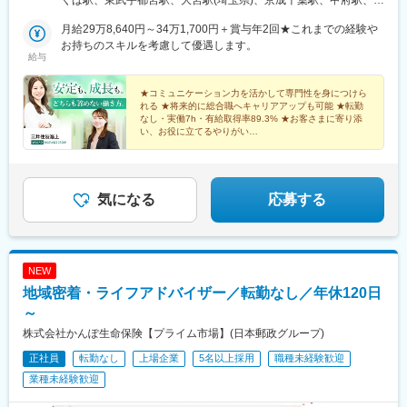
くば駅、東武宇都宮駅、大宮駅(埼玉県)、京成千葉駅、甲府駅、金
駅、小伝馬町駅、仲御徒町駅、奥沢駅、立川南駅、秋葉原駅、日
駅、坂下町駅、福井城址大名町駅、新那加駅、瀬戸市駅、元田中
良、兵庫（神戸・明石）、香川（高松）、佐賀、熊本※受動喫煙対
沢駅、長野駅、駅前駅、松江駅、新大宮駅、旧居留地・大丸前
ノ出町駅、横浜駅、桜木町駅、桜橋駅(富山県)、福井駅、新浜松
駅、海老江駅、ＪＲ俊徳道駅、花隈駅、尾道駅、高知橋駅、後免
策：オフィス内原則禁煙（喫煙室あり）
月給29万8,640円～34万1,700円＋賞与年2回★これまでの経験や
駅、山陽明石駅、片原町駅(香川県)、新居浜駅、佐賀駅、九品寺交
駅、新豊橋駅、栄駅(愛知県)、大津駅、丸太町駅(京都市営)、四ツ
駅、鹿児駅、桜町駅(長崎県)、浦上駅前駅、佐世保駅
お持ちのスキルを考慮して優遇します。
差点駅、小川町駅(東京都)、御茶ノ水駅、東京駅、栄町駅(千葉
橋駅、大阪梅田駅(阪神線)、神戸三宮駅(阪急・神戸高速)、田町駅
給与
県)、北鉄金沢駅、新豊橋駅、奈良駅、元町駅(兵庫県)、明石駅、
(岡山県)、松川町駅、本通駅、瓦町駅、南堀端駅、デンテツターミ
高松築港駅、水道町駅、淡路町駅、京橋駅(東京都)、葭川公園駅、
ナルビル前駅、平和通駅、大橋駅(長崎県)、佐世保駅、九品寺交差
★コミュニケーション力を活かして専門性を身につけら
駅前大通駅、みなと元町駅、高松駅(香川県)、交通局前駅(熊本県)
点駅、甲東中学校前駅、県庁前駅(沖縄県)
れる ★将来的に総合職へキャリアアップも可能 ★転勤
なし・実働7h・有給取得率89.3% ★お客さまに寄り添
い、お役に立てるやりがい
大手ブランドのもと、未経験から安定もキャリアも手に
入れませんか？
気になる
応募する
NEW
地域密着・ライフアドバイザー／転勤なし／年休120日
～
株式会社かんぽ生命保険【プライム市場】(日本郵政グループ)
正社員
転勤なし
上場企業
5名以上採用
職種未経験歓迎
業種未経験歓迎