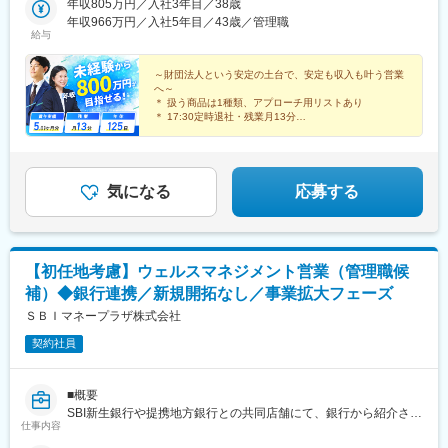
支局（長野）・新潟支局（新潟）・静岡支局（静岡）・東海支局
年収805万円／入社3年目／38歳
(福岡県)、花畑町駅、西４丁目駅、広瀬通駅、新宿三丁目駅、関内
（名古屋）・北陸支局（金沢）・九州支局（福岡）・南九州支局
年収966万円／入社5年目／43歳／管理職
駅、千葉中央駅、長野駅、静岡駅、久屋大通駅、祇園駅(福岡県)、
給与
（熊本）▼▼ 将来の転勤も手厚くサポート ▼▼【家賃手当】最大
辛島町駅、大通駅、仙台駅、新宿駅(東京メトロ)、馬車道駅、千葉
15万円（家族帯同）／最大10.5万円（単身）【単身赴任】手当支
駅、新静岡駅、新栄町駅(愛知県)、中洲川端駅、西辛島町駅
給＋月2回までの帰宅旅費を実費支給【支度金】50万円（家族帯
～財団法人という安定の土台で、安定も収入も叶う営業
へ～
同）／30万円（単身）【引越費用】全額会社負担＋支度金を別途
＊ 扱う商品は1種類、アプローチ用リストあり
支給※研修期間について※最初の3ヶ月間は、本部研修（1.5ヶ月）
＊ 17:30定時退社・残業月13分
と現場OJT（1.5ヶ月）でじっくりスキルを習得。本部研修中、遠
＊ 業界未経験から年収800万円を目指せる
＊ 約200の通信教育講座などの援助金制度あり
方の方はマンスリーマンションをご用意しますので、ご安心くだ
さい。
気になる
応募する
【初任地考慮】ウェルスマネジメント営業（管理職候
補）◆銀行連携／新規開拓なし／事業拡大フェーズ
ＳＢＩマネープラザ株式会社
契約社員
■概要
SBI新生銀行や提携地方銀行との共同店舗にて、銀行から紹介され
仕事内容
た富裕層・経営者・法人顧客への資産運用コンサルティングに加