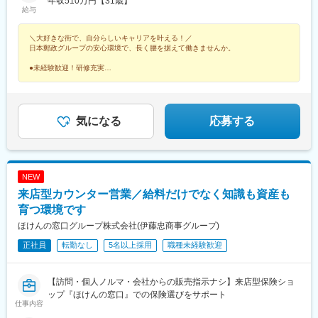
県、三重県■近畿エリア：滋賀県、京都府、大阪府、兵庫県、奈良
年収510万円【31歳】
駅、二戸駅、一ノ関駅、宮古駅、北上駅、水沢駅、久慈駅、紫波
給与
県、和歌山県■中国エリア：岡山県、広島県、山口県、鳥取県、島
中央駅、田茂山駅、五橋駅、石巻駅、内湾入口駅、古川駅、白石
根県■四国エリア：徳島県、香川県、愛媛県、高知県■九州エリ
駅(宮城県)、くりこま高原駅、新田駅(宮城県)、泉外旭川駅、能代
＼大好きな街で、自分らしいキャリアを叶える！／
ア：福岡県、佐賀県、長崎県、大分県、宮崎県、鹿児島県、熊本
駅、東大館駅、羽後本荘駅、湯沢駅、横手駅、大曲駅(秋田県)、山
日本郵政グループの安心環境で、長く腰を据えて働きませんか。
県■沖縄エリア：沖縄県※初期配属の都道府県を希望可！U・Iター
形駅、米沢駅、鶴岡駅、酒田駅、村山駅(山形県)、新庄駅、寒河江
ン歓迎※基本的にスクーターまたはバイク、一部エリアは車で営業
駅、長井駅、白河駅、いわき駅、七日町駅、喜多方駅、二本松
●未経験歓迎！研修充実
※配属先のかんぽサービス部は応募者の希望も踏まえて決定※入社
●原則転勤なし！地域密着の働き方
駅、磐城石川駅、須賀川駅、原ノ町駅、福島学院前駅、郡山富田
●完全週休2日＆残業月9.4h
から3カ月間、研修センター等での育成プログラムに参加 育児等
駅、下館駅、古河駅、下妻駅、竜ケ崎駅、寺原駅、つくば駅、笠
●有休取得率96％
の家庭事情があり、参加が難しい場合はリモートプログラムとな
間駅、新鉾田駅、鹿島神宮駅、磯原駅、勝田駅、新栃木駅、佐野
●育児休業復帰率98％
ります
駅、西那須野駅、足利駅、新鹿沼駅、上今市駅、小山駅、真岡
気になる
応募する
駅、宝積寺駅、小金井駅、黒磯駅、駅東公園前駅、中央前橋駅、
桐生駅、太田駅(群馬県)、沼田駅、館林駅、伊勢崎駅、安中駅、群
馬藤岡駅、加須駅、秩父駅、小川町駅(埼玉県)、鶴瀬駅、佐原駅、
銚子駅、八日市場駅、東金駅、館山駅、荻窪駅、西早稲田駅、鶯
NEW
谷駅、京成関屋駅、荒川区役所前駅、渋谷駅、経堂駅、昭島駅、
来店型カウンター営業／給料だけでなく知識も資産も
めじろ台駅、羽村駅、立川駅、京王八王子駅、東青梅駅、町田
駅、秋川駅、甲州街道駅、八王子みなみ野駅、上北台駅、新小平
育つ環境です
駅、武蔵小金井駅、東村山駅、府中駅(東京都)、国領駅、瀬谷駅、
ほけんの窓口グループ株式会社(伊藤忠商事グループ)
上大岡駅、横浜駅、市が尾駅、センター南駅、向ケ丘遊園駅、武
正社員
転勤なし
5名以上採用
職種未経験歓迎
蔵小杉駅、新百合ケ丘駅、鷺沼駅、小田原駅、藤沢駅、秦野駅、
茅ケ崎駅、平塚駅、横須賀中央駅、相武台下駅、海老名駅(相鉄・
小田急)、矢部駅、橋本駅(神奈川県)、韮崎駅、富士山駅、大月
【訪問・個人ノルマ・会社からの販売指示ナシ】来店型保険ショ
駅、内野西が丘駅、高田駅(新潟県)、柏崎駅、直江津駅、松本駅、
ップ『ほけんの窓口』での保険選びをサポート
飯田駅(長野県)、上諏訪駅、駒ケ根駅、穂高駅、岡谷駅、地鉄ビル
仕事内容
前駅、朝菜町駅、末広町駅(富山県)、砺波駅、北鉄金沢駅、小松