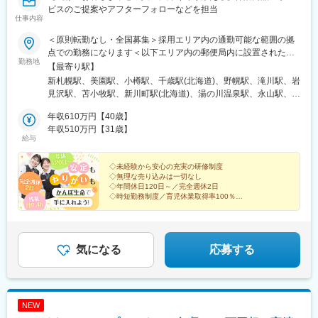
前駅、朝菜町駅、末広町駅(富山県)、砺波駅、北鉄金沢駅、小松
ビスのご提案やアフターフォローなどを担当
仕事内容
駅、松任駅、野町駅、福井駅、武生駅、名鉄岐阜駅、大垣駅、江
吉良駅、せきてらす前駅、高山駅、多治見駅、那加駅、可児駅、
＜原則転勤なし・全国募集＞採用エリア内の通勤可能な範囲の拠
磐田駅、浜北駅、天竜川駅、高塚駅、半田駅、左京山駅、大府
点での勤務になります＜以下エリア内の郵便局内に設置されたか
駅、瑞穂運動場西駅、岡崎駅、西尾駅、刈谷市駅、国府宮駅、安
勤務地
んぽサービス部＞■北海道エリア：北海道■東北エリア：青森県、
【最寄り駅】
城駅、新瀬戸駅、宇治山田駅、松阪駅、石場駅、水口城南駅、近
岩手県、宮城県、秋田県、山形県、福島県■関東エリア：茨城県、
新札幌駅、美園駅、小樽駅、千歳駅(北海道)、野幌駅、滝川駅、岩
江八幡駅、彦根駅、長浜駅、野洲駅、東舞鶴駅、茶山・京都芸術
栃木県、群馬県、埼玉県、千葉県■東京エリア：東京都■南関東エ
見沢駅、苫小牧駅、新川町駅(北海道)、湯の川温泉駅、永山駅、旭
大学駅、峰山駅、北大路駅、京都駅、ＪＲ小倉駅、野田駅(阪神
リア：神奈川県、山梨県■信越エリア：新潟県、長野県■北陸エリ
川駅、東旭川駅、北見駅、帯広駅、釧路駅、中央弘前駅、下北
線)、吹田駅(阪急線)、岸和田駅、河内永和駅、西元町駅、加太駅
ア：富山県、石川県、福井県■東海エリア：岐阜県、静岡県、愛知
年収610万円【40歳】
駅、津軽五所川原駅、八戸駅、三沢駅(青森県)、新青森駅、上盛岡
(和歌山県)、田尾寺駅、鳴門駅、篠山口駅、豊岡駅(兵庫県)、西宮
県、三重県■近畿エリア：滋賀県、京都府、大阪府、兵庫県、奈良
年収510万円【31歳】
駅、二戸駅、一ノ関駅、宮古駅、北上駅、水沢駅、久慈駅、紫波
駅、三田駅(兵庫県)、和田山駅、畦野駅、京口駅、北条町駅、志染
給与
県、和歌山県■中国エリア：岡山県、広島県、山口県、鳥取県、島
中央駅、田茂山駅、五橋駅、石巻駅、内湾入口駅、古川駅、白石
駅、千本駅、相生駅(兵庫県)、葉多駅、西脇市駅、大和高田駅、五
根県■四国エリア：徳島県、香川県、愛媛県、高知県■九州エリ
駅(宮城県)、くりこま高原駅、新田駅(宮城県)、泉外旭川駅、能代
条駅(奈良県)、近鉄下田駅、学園前駅(奈良県)、紀伊田辺駅、紀伊
ア：福岡県、佐賀県、長崎県、大分県、宮崎県、鹿児島県、熊本
◇未経験から安心の充実の研修制度
駅、東大館駅、羽後本荘駅、湯沢駅、横手駅、大曲駅(秋田県)、山
勝浦駅、倉吉駅、浜田駅、安来駅、津山駅、倉敷駅、西片上駅、
◇無理な売り込みは一切なし
県■沖縄エリア：沖縄県※初期配属の都道府県を希望可！U・Iター
形駅、米沢駅、鶴岡駅、酒田駅、村山駅(山形県)、新庄駅、寒河江
庭瀬駅、瀬戸駅、備前西市駅、東山・おかでんミュージアム駅、
◇年間休日120日～／完全週休2日
ン歓迎※基本的にスクーターまたはバイク、一部エリアは車で営業
駅、長井駅、白河駅、いわき駅、七日町駅、喜多方駅、二本松
◇時短勤務制度／育児休業取得率100％
竹原駅、大竹駅、山麓駅(千光寺山)、三次駅、三原駅、府中駅(広
※配属先のかんぽサービス部は応募者の希望も踏まえて決定※入社
◇賞与年2回
駅、磐城石川駅、須賀川駅、原ノ町駅、福島学院前駅、郡山富田
島県)、徳山駅、阿南駅、阿波池田駅、穴吹駅、吉成駅、宇和島
から3カ月間、研修センター等での育成プログラムに参加 育児等
駅、下館駅、古河駅、下妻駅、竜ケ崎駅、寺原駅、つくば駅、笠
駅、高知駅、後免西町駅、中村駅、小村神社前駅、田辺島通駅、
お客さまと深くお付き合いできる喜びと、
の家庭事情があり、参加が難しい場合はリモートプログラムとな
間駅、新鉾田駅、鹿島神宮駅、磯原駅、勝田駅、新栃木駅、佐野
日本郵政グループの安心感を手に入れませんか？
甘木駅(西鉄線)、奈多駅、西鉄柳川駅、羽犬塚駅、大牟田駅、唐津
ります
駅、西那須野駅、足利駅、新鹿沼駅、上今市駅、小山駅、真岡
気になる
応募する
駅、伊万里駅、五島町駅、霊丘公園体育館駅、本諫早駅、大学病
駅、宝積寺駅、小金井駅、黒磯駅、駅東公園前駅、中央前橋駅、
院駅、新大村駅、早岐駅、中佐世保駅、八代駅、三角駅、木葉
桐生駅、太田駅(群馬県)、沼田駅、館林駅、伊勢崎駅、安中駅、群
駅、玉名駅、人吉温泉駅、宮地駅、大分駅、佐伯駅、中津駅(大分
馬藤岡駅、加須駅、秩父駅、小川町駅(埼玉県)、鶴瀬駅、佐原駅、
県)、日田駅、宇佐駅、別府駅(大分県)、鶴崎駅、延岡駅、西都城
銚子駅、八日市場駅、東金駅、館山駅、荻窪駅、西早稲田駅、鶯
駅、宮崎駅、油津駅、小林駅(宮崎県)、日向新富駅、川内駅(鹿児
NEW
谷駅、京成関屋駅、荒川区役所前駅、渋谷駅、経堂駅、昭島駅、
島県)、志布志駅、枕崎駅、宮ケ浜駅、国分駅(鹿児島県)、出水