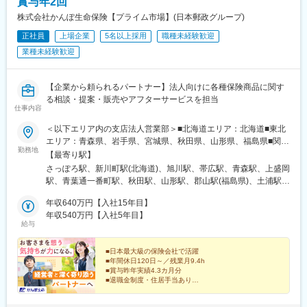
佐世保駅、桜町駅(長崎県)、花畑町駅、大分駅、宮崎駅、天文館通
賞与年2回
駅、おもろまち駅、てだこ浦西駅、松本駅、長野駅、新潟駅、富
株式会社かんぽ生命保険【プライム市場】(日本郵政グループ)
山駅、金沢駅、新福井駅、沼津駅、吉原本町駅、清水駅(静岡県)、
正社員
上場企業
5名以上採用
職種未経験歓迎
静岡駅、藤枝駅、浜松駅、新川駅(愛知県)、東岡崎駅、熱田神宮伝
馬町駅、勝川駅、久屋大通駅、一社駅、中村公園駅、西一宮駅、
業種未経験歓迎
あすなろう四日市駅、津新町駅、名鉄岐阜駅、柳川駅、倉敷市
駅、松江駅、福山駅、呉駅、稲荷町駅(広島県)、広電西広島・己斐
駅、徳山駅、宇部新川駅、下関駅、瓦町駅、南堀端駅、眉山ロー
【企業から頼られるパートナー】法人向けに各種保険商品に関す
プウェイ山麓駅、高知橋駅、三越前駅、麻生駅、大通駅、新札幌
る相談・提案・販売やアフターサービスを担当
仕事内容
駅、澄川駅、中央病院前駅、西塩釜駅、大町西公園駅、長町一丁
目駅、上熊谷駅、本川越駅、新越谷駅、千葉中央駅、船橋駅、本
＜以下エリア内の支店法人営業部＞■北海道エリア：北海道■東北
八幡駅(総武線)、向ケ丘遊園駅、武蔵溝ノ口駅、川崎駅、伊勢佐木
エリア：青森県、岩手県、宮城県、秋田県、山形県、福島県■関東
長者町駅、汐入駅、金沢八景駅(京急線)、京成小岩駅、千住大橋
勤務地
エリア：茨城県、栃木県、群馬県、埼玉県、千葉県■東京エリア：
【最寄り駅】
駅、赤羽岩淵駅、神田駅(東京都)、日暮里駅、都電雑司ケ谷駅、芦
東京都■南関東エリア：神奈川県、山梨県■信越エリア：新潟県、
さっぽろ駅、新川町駅(北海道)、旭川駅、帯広駅、青森駅、上盛岡
花公園駅、大森海岸駅、京急蒲田駅、立川駅、京王八王子駅、び
長野県■北陸エリア：富山県、石川県、福井県■東海エリア：岐阜
駅、青葉通一番町駅、秋田駅、山形駅、郡山駅(福島県)、土浦駅、
わ湖浜大津駅、四条駅(京都市営)、桃山御陵前駅、高槻駅、堺筋本
県、静岡県、愛知県、三重県■近畿エリア：滋賀県、京都府、大阪
水戸駅、東武宇都宮駅、高崎駅、与野駅、熊谷駅、的場駅、千葉
町駅、ドーム前駅、我孫子町駅、河内永和駅、蛸地蔵駅、川西池
府、兵庫県、奈良県、和歌山県■中国エリア：岡山県、広島県、山
年収640万円【入社15年目】
中央駅、柏駅、南船橋駅、日本大通り駅、八丁畷駅、藤沢駅、海
田駅、大物駅、西宮駅(ＪＲ線)、神戸三宮駅(阪急・神戸高速)、鷹
口県、鳥取県、島根県■四国エリア：徳島県、香川県、愛媛県、高
年収540万円【入社5年目】
老名駅(相鉄・小田急)、甲府駅、神谷町駅、西新宿駅、入谷駅(東
取駅、山陽姫路駅、旦過駅、黒崎駅、香椎宮前駅、櫛田神社前
給与
知県■九州エリア：福岡県、佐賀県、長崎県、大分県、宮崎県、鹿
京都)、北品川駅、八王子駅、三鷹駅、新潟駅、長岡駅、長野駅、
駅、雑餉隈駅、佐世保中央駅、めがね橋駅、熊本城・市役所前
児島県、熊本県※初期配属の都道府県を希望できます！U・Iターン
松本駅、電気ビル前駅、末広町駅(富山県)、北鉄金沢駅、福井駅、
駅、高見馬場駅、牧志駅、西松本駅、福井口駅、新清水駅、新静
歓迎！※当面転勤なし／エリア内での転勤の可能性あり※配属先の
■日本最大級の保険会社で活躍
名鉄岐阜駅、静岡駅、三島広小路駅、第一通り駅、伏見駅(愛知
岡駅、新浜松駅、駅前大通駅、神宮前駅、栄町駅(愛知県)、名鉄一
■年間休日120日～／残業月9.4h
法人営業部は、応募者の希望も踏まえて決定します■受動喫煙対
県)、中岡崎駅、あすなろう四日市駅、大津駅、京都駅、天満橋
宮駅、近鉄四日市駅、岐阜駅、城下駅(岡山県)、倉敷駅、段原一丁
■賞与昨年実績4.3カ月分
策：屋内禁煙
駅、堺駅、布施駅、西元町駅、姫路駅、新大宮駅、和歌山市駅、
■退職金制度・住居手当あり
目駅、西広島駅、栗林公園北口駅、西堀端駅、高知駅前駅、茅場
鳥取駅、松江駅、郵便局前駅、白島駅(広島電鉄線)、福山駅、新山
町駅、札幌駅、杉並町駅、広瀬通駅、川越市駅、葭川公園駅、大
「人に寄り添う仕事がしたい」
口駅、阿波富田駅、高松築港駅、ＪＲ松山駅前駅、高知駅、小倉