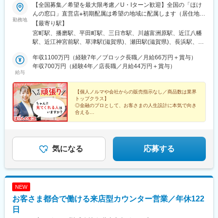
駅、松任駅、野町駅、福井駅、武生駅、名鉄岐阜駅、大垣駅、江
【全国募集／希望を最大限考慮／U・Iターン歓迎】全国の「ほけ
吉良駅、せきてらす前駅、高山駅、多治見駅、那加駅、可児駅、
んの窓口」直営店※初期配属は希望の地域に配属します（居住地か
勤務地
磐田駅、浜北駅、天竜川駅、高塚駅、半田駅、左京山駅、大府
ら90分以内で通える店舗）※希望により「全国転勤」を選ぶこと
【最寄り駅】
駅、瑞穂運動場西駅、岡崎駅、西尾駅、刈谷市駅、国府宮駅、安
もできます。★最新の募集勤務地は下記をご覧ください。
宮町駅、播磨駅、平田町駅、三日市駅、川越富洲原駅、近江八幡
城駅、新瀬戸駅、宇治山田駅、松阪駅、石場駅、水口城南駅、近
https://www.hokennomadoguchi.co.jp/※当社コーポレートサイト※
駅、近江神宮前駅、草津駅(滋賀県)、瀬田駅(滋賀県)、長浜駅、彦
江八幡駅、彦根駅、長浜駅、野洲駅、東舞鶴駅、茶山・京都芸術
中途採用ページの「勤務地を探す」から募集店舗情報をご確認い
根駅、北大路駅、京都駅、桂駅、東寺駅、京阪山科駅、淀駅、長
大学駅、峰山駅、北大路駅、京都駅、ＪＲ小倉駅、野田駅(阪神
ただけます。＜47都道府県に700店舗以上！＞国内最大級の店舗
年収1100万円（経験7年／ブロック長職／月給66万円＋賞与）
池駅、長岡天神駅、福知山駅、松井山手駅、りんくうタウン駅、
線)、吹田駅(阪急線)、岸和田駅、河内永和駅、西元町駅、加太駅
数です。転勤エリアを限定して活躍している先輩もいます。※詳細
年収700万円（経験4年／店長職／月給44万円＋賞与）
和泉中央駅、茨木駅、大阪阿部野橋駅、大阪梅田駅(阪急線)、梅田
給与
(和歌山県)、田尾寺駅、鳴門駅、篠山口駅、豊岡駅(兵庫県)、西宮
は説明会や面接時にご案内します。★「ほけんの窓口」は全国で
駅(地下鉄)、心斎橋駅、なんば駅(地下鉄)、今福鶴見駅、ＪＲ淡路
駅、三田駅(兵庫県)、和田山駅、畦野駅、京口駅、北条町駅、志染
店舗数を拡大中！今回の募集も事業成長にともなう増員募集。こ
駅、久宝寺駅、野田阪神駅、京橋駅(大阪府)、大日駅、久米田駅、
駅、千本駅、相生駅(兵庫県)、葉多駅、西脇市駅、大和高田駅、五
れからも仲間を迎え入れながら、一緒に店舗を増やしていきたい
【個人ノルマや会社からの販売指示なし／商品数は業界
堺東駅、鳳駅、北野田駅、萩原天神駅、万博記念公園駅、南千里
トップクラス】
条駅(奈良県)、近鉄下田駅、学園前駅(奈良県)、紀伊田辺駅、紀伊
と考えています。受動喫煙対策：有 ※敷地内全面禁煙（全店舗共
駅、千里丘駅、高槻駅、住道駅、豊中駅、川西駅(大阪府)、星田
◎金融のプロとして、お客さまの人生設計に本気で向き
勝浦駅、倉吉駅、浜田駅、安来駅、津山駅、倉敷駅、西片上駅、
通）
駅、八戸ノ里駅、布施駅、枚方市駅、樟葉駅、藤井寺駅、河内松
合える
庭瀬駅、瀬戸駅、備前西市駅、東山・おかでんミュージアム駅、
◎仕事で身につけた知識が、自分自身の資産形成にも直
原駅、箕面萱野駅、守口駅、近鉄八尾駅、湖山駅、鳥取駅、高浜
竹原駅、大竹駅、山麓駅(千光寺山)、三次駅、三原駅、府中駅(広
結する
駅(島根県)、乃木駅、新広駅、西条駅(広島県)、大町駅(広島県)、
◎消費される働き方をやめて、豊かなキャリアを選びま
島県)、徳山駅、阿南駅、阿波池田駅、穴吹駅、吉成駅、宇和島
古市橋駅、紙屋町東駅、宇品三丁目駅、福山駅、東福山駅、湯田
せんか
駅、高知駅、後免西町駅、中村駅、小村神社前駅、田辺島通駅、
村駅、西岩国駅、宇部新川駅、湯田温泉駅、新下関駅、防府駅、
気になる
応募する
甘木駅(西鉄線)、奈多駅、西鉄柳川駅、羽犬塚駅、大牟田駅、唐津
周防下郷駅、阿南駅、吉成駅、阿波富田駅、宇多津駅、伏石駅、
駅、伊万里駅、五島町駅、霊丘公園体育館駅、本諫早駅、大学病
太田駅(香川県)、琴電屋島駅、高知駅、知寄町二丁目駅、具同駅、
院駅、新大村駅、早岐駅、中佐世保駅、八代駅、三角駅、木葉
波多江駅、荒尾駅(熊本県)、博多南駅、長者原駅、小倉駅(福岡
駅、玉名駅、人吉温泉駅、宮地駅、大分駅、佐伯駅、中津駅(大分
県)、戸畑駅、西鉄久留米駅、羽犬塚駅、天拝山駅、西鉄福岡駅、
NEW
県)、日田駅、宇佐駅、別府駅(大分県)、鶴崎駅、延岡駅、西都城
天神駅、橋本駅(福岡県)、九大学研都市駅、博多駅、竹下駅、福間
駅、宮崎駅、油津駅、小林駅(宮崎県)、日向新富駅、川内駅(鹿児
お客さま都合で働ける来店型カウンター営業／年休122
駅、令和コスタ行橋駅、和多田駅、佐賀駅、鍋島駅、本諫早駅、
島県)、志布志駅、枕崎駅、宮ケ浜駅、国分駅(鹿児島県)、出水
大波止駅、高田駅(長崎県)、光の森駅、健軍町駅、竜田口駅、平成
日
駅、壺川駅、新さっぽろ駅、松風町駅、湯の川駅、五所川原駅、
駅、御代志駅、八代駅、西大分駅、鶴崎駅、中津駅(大分県)、別府