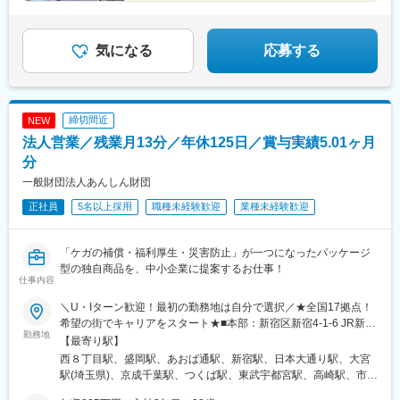
沢駅、横手駅、大曲駅(秋田県)、山形駅、米沢駅、鶴岡駅、酒田
■企業の特徴/魅力：
駅、村山駅(山形県)、新庄駅、寒河江駅、長井駅、白河駅、いわき
設立80年以上の歴史と安定した顧客基盤を持ち、地域社会に貢献
駅、七日町駅、喜多方駅、二本松駅、磐城石川駅、須賀川駅、原
気になる
応募する
する企業として高い信頼を得ています。岩手銀行保険共同募集会
ノ町駅、福島学院前駅、郡山富田駅、新さっぽろ駅、西線１４条
社として、また、主要損害保険会社および大手生命保険会社の代
駅、松風町駅、湯の川駅、五所川原駅、盛駅、仙台駅(地下鉄)、長
理店として、幅広いサービスと大きな安心をお届けしてまいりま
町駅、ひばりが丘駅(北海道)、ロープウェイ入口駅、千歳町駅(北
す。
海道)、函館アリーナ前駅、あおば通駅
締切間近
NEW
変更の範囲：会社の定める業務
法人営業／残業月13分／年休125日／賞与実績5.01ヶ月
分
一般財団法人あんしん財団
正社員
5名以上採用
職種未経験歓迎
業種未経験歓迎
「ケガの補償・福利厚生・災害防止」が一つになったパッケージ
型の独自商品を、中小企業に提案するお仕事！
仕事内容
＼U・Iターン歓迎！最初の勤務地は自分で選択／★全国17拠点！
希望の街でキャリアをスタート★■本部：新宿区新宿4-1-6 JR新宿
勤務地
ミライナタワー▼いずれかの支局に配属・北海道支局（札幌）・
【最寄り駅】
北東北支局（盛岡）・東北支局（仙台）・東京支局（新宿）・神
西８丁目駅、盛岡駅、あおば通駅、新宿駅、日本大通り駅、大宮
奈川支局（横浜）・埼玉支局（大宮）・千葉支局（千葉）・茨城
駅(埼玉県)、京成千葉駅、つくば駅、東武宇都宮駅、高崎駅、市役
支局（つくば）・栃木支局（宇都宮）・群馬支局（高崎）・長野
所前駅(長野県)、新潟駅、日吉町駅、高岳駅、野町駅、呉服町駅