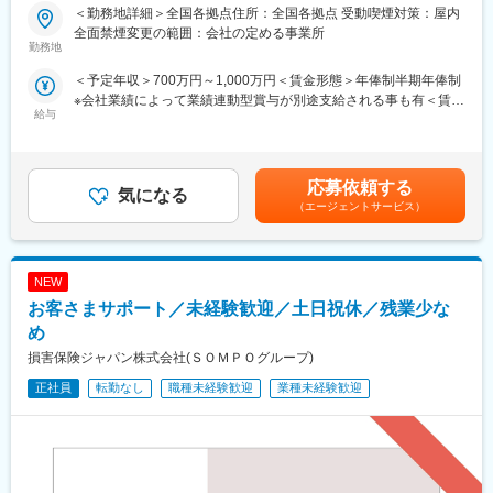
・証券、保険、住宅ローンなどのワンストップ提案
マネジメントを担うプレイングマネージャーとしてご活躍いただ
＜勤務地詳細＞全国各拠点住所：全国各拠点 受動喫煙対策：屋内
・SBIグループの新商品をいち早く取り扱える環境
きます。
全面禁煙変更の範囲：会社の定める事業所
直営店舗・銀行連携拠点（地銀／SBI新生）・PB部門などから配
勤務地
■組織構成
属を決定し、自身の営業活動に加え、チーム成果の最大化および
＜予定年収＞700万円～1,000万円＜賃金形態＞年俸制半期年俸制
共同店舗ではSBI新生銀行または提携地方銀行の担当者と連携し、
提携金融機関との連携強化を推進いただきます。
※会社業績によって業績連動型賞与が別途支給される事も有＜賃金
1つのチームとして営業を行います。
給与
内訳＞年額（基本給）：7,000,000円～10,000,000円＜月額＞
本ポジションでは中核としてチームをリードし、銀行との関係構
■職務内容
583,333円～833,333円（12分割）＜昇給有無＞有＜残業手当＞無
築や営業推進を担います。
（1） 直営店舗（SBIマネープラザ）
＜給与補足＞・予定年収はあくまでも目安の金額であり、選考を
・既存顧客（約300～500名/人）への深耕営業および、税理士等
通じて上下する可能性があります。・賞与：1回／年（業績連
■魅力点
からの紹介を通じた資産運用提案を担当。
応募依頼する
気になる
動）、昇給：2回／年賃金はあくまでも目安の金額であり、選考を
・新規開拓に依存せず、顧客提案と組織運営の両面に携われる
・株式・投信・債券に加え、不動産小口化商品やオルタナティブ
（エージェントサービス）
通じて上下する可能性があります。月給(月額)は固定手当を含めた
・収益偏重ではなく、顧客志向やチーム貢献が評価される制度
投資など幅広い商材を扱い、顧客の資産全体に踏み込んだ提案が
表記です。
・富裕層ビジネスとマネジメント双方の経験が積める
可能。
・事業拡大に伴い、拠点責任者などの機会も豊富
・銀行と証券を融合した営業モデルの中核として活躍可能
NEW
（2） 地方銀行との共同店舗
・地方銀行から紹介される富裕層・経営者に対し、資産運用コン
お客さまサポート／未経験歓迎／土日祝休／残業少な
■当社について
サルティングを実施。
め
当社はSBIグループにおける対面営業を担う中核企業です。証券・
・新規開拓は原則不要で、トスアップ中心の営業スタイルとなり
損害保険ジャパン株式会社(ＳＯＭＰＯグループ)
保険・住宅ローンなどを横断した金融サービスを提供していま
ます。銀行との関係構築（勉強会・情報連携）も重要な役割で
す。
す。
正社員
転勤なし
職種未経験歓迎
業種未経験歓迎
現在はSBI新生銀行や地域金融機関との共同店舗を全国に展開し、
銀行の顧客基盤とSBIの金融機能を融合した新たな資産運用モデル
（3） SBI新生銀行との共同店舗（SBI新生ウェルスマネジメン
を推進しています。今後も拠点拡大を進め、成長を続けていま
ト）
す。
・SBI新生銀行から紹介される顧客に対し、対面で資産運用提案を
実施。