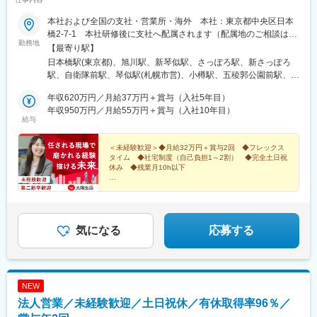
(長崎県)、島原船津駅、通町筋駅、甲東中学校前駅、大通駅、市役
所前駅(北海道)、大町西公園駅、新静岡駅、新浜松駅、電気ビル前
本社および全国の支社・営業所・海外 本社：東京都中央区日本
駅、志貴野中学校前駅、電鉄魚津駅、赤十字前駅、大和八木駅、
橋2-7-1 本社研修後に支社へ配属されます（配属地のご相談は可
勤務地
烏丸駅、びわ湖浜大津駅、みなと元町駅、西新町駅、稲荷町駅(広
能）研修時の宿泊費および交通費は会社が負担いたします。＜北
【最寄り駅】
島県)、郵便局前駅、高松築港駅、高知橋駅、めがね橋駅、九品寺
海道・東北＞北海道／青森県／岩手県／宮城県／秋田県／山形県
日本橋駅(東京都)、旭川駅、新琴似駅、さっぽろ駅、新さっぽろ
交差点駅、加治屋町駅
／福島県＜関東＞茨城県／栃木県／群馬県／埼玉県／千葉県／東
駅、自衛隊前駅、琴似駅(札幌市営)、小樽駅、五稜郭公園前駅、青
京都／神奈川県＜近畿＞滋賀県／京都府／奈良県／大阪府／和歌
森駅、本八戸駅、仙北町駅、秋田駅、石巻駅、本塩釜駅、青葉通
山県／兵庫県＜九州・沖縄＞福岡県／佐賀県／長崎県／熊本県／
年収620万円／月給37万円＋賞与（入社5年目）
一番町駅、長町駅、山形駅、新庄駅、郡山駅(福島県)、水戸駅、牛
大分県／宮崎県／鹿児島県／沖縄県＜中部・東海＞長野県／新潟
年収950万円／月給55万円＋賞与（入社10年目）
久駅、東武宇都宮駅、小山駅、高崎駅、熊谷駅、大宮駅(埼玉県)、
給与
県／富山県／石川県／福井県／静岡県／愛知県／三重県／岐阜県
所沢駅、浦和駅、朝霞駅、川越駅、春日部駅、南越谷駅、ふじみ
＜中国・四国＞岡山県／島根県／広島県／山口県／香川県／愛媛
野駅、県庁前駅(千葉県)、木更津駅、京成船橋駅、鬼越駅、柏駅、
県／徳島県／高知県受動喫煙対策：社内完全禁煙
＜未経験歓迎＞◆月給32万円＋賞与2回 ◆フレックス
流山おおたかの森駅、松戸駅、橋本駅(神奈川県)、登戸駅、溝の口
タイム ◆社宅制度（自己負担1～2割） ◆完全土日祝
駅、京急川崎駅、菊名駅、関内駅、センター南駅、二俣川駅、横
休み ◆残業月10h以下
須賀中央駅、金沢八景駅(横浜シーサイドライン)、戸塚駅、藤沢
【多彩なキャリア支援あり】若手が早期活躍・早期昇進
駅、大和駅(神奈川県)、本厚木駅、平塚駅、小田原駅、小岩駅、北
する環境です。
千住駅、青砥駅、赤羽駅、亀戸駅、岩本町駅、日暮里駅(舎人ライ
ナー)、東池袋駅、中野駅(東京都)、千歳烏山駅、大森駅(東京都)、
蒲田駅、田無駅、立川南駅、八王子駅、町田駅、島ノ関駅、烏丸
気になる
応募する
駅、伏見桃山駅、大和西大寺駅、高槻市駅、岡町駅、寝屋川市
駅、本町駅、大正駅(大阪府)、あびこ駅、東部市場前駅、十三駅、
ＪＲ河内永和駅、堺東駅、藤井寺駅、岸和田駅、和歌山駅、川西
能勢口駅、尼崎駅(阪神線)、西宮駅、三宮駅(神戸市営)、板宿駅、
NEW
西明石駅、姫路駅、加古川駅、平和通駅、黒崎駅前駅、西鉄香椎
法人営業／未経験歓迎／土日祝休／有休取得率96％／
駅、博多駅、茶山駅(福岡県)、桜並木駅、西鉄久留米駅、佐賀駅、