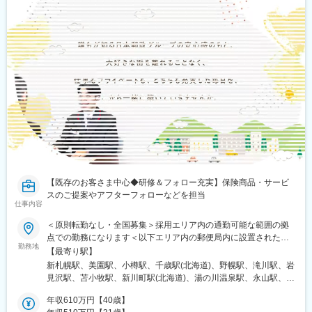
【既存のお客さま中心◆研修＆フォロー充実】保険商品・サービ
スのご提案やアフターフォローなどを担当
仕事内容
＜原則転勤なし・全国募集＞採用エリア内の通勤可能な範囲の拠
点での勤務になります＜以下エリア内の郵便局内に設置されたか
勤務地
んぽサービス部＞■北海道エリア：北海道■東北エリア：青森県、
【最寄り駅】
岩手県、宮城県、秋田県、山形県、福島県■関東エリア：茨城県、
新札幌駅、美園駅、小樽駅、千歳駅(北海道)、野幌駅、滝川駅、岩
栃木県、群馬県、埼玉県、千葉県■東京エリア：東京都■南関東エ
見沢駅、苫小牧駅、新川町駅(北海道)、湯の川温泉駅、永山駅、旭
リア：神奈川県、山梨県■信越エリア：新潟県、長野県■北陸エリ
川駅、東旭川駅、北見駅、帯広駅、釧路駅、中央弘前駅、下北
ア：富山県、石川県、福井県■東海エリア：岐阜県、静岡県、愛知
年収610万円【40歳】
駅、津軽五所川原駅、八戸駅、三沢駅(青森県)、新青森駅、上盛岡