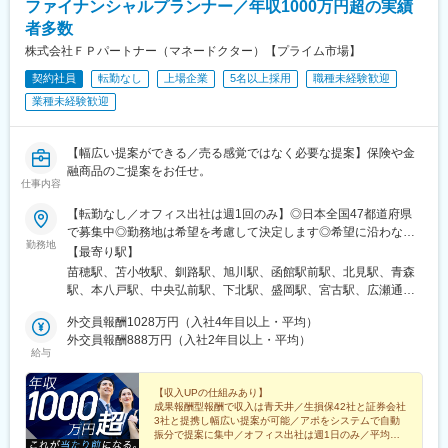
ファイナンシャルプランナー／年収1000万円超の実績
めじろ台駅、羽村駅、立川駅、京王八王子駅、東青梅駅、町田
駅、壺川駅、新さっぽろ駅、松風町駅、湯の川駅、五所川原駅、
駅、秋川駅、甲州街道駅、八王子みなみ野駅、上北台駅、新小平
者多数
盛駅、仙台駅(地下鉄)、西取手駅、今市駅、東宿郷駅、城東駅、西
駅、武蔵小金井駅、東村山駅、府中駅(東京都)、国領駅、瀬谷駅、
桐生駅、高田馬場駅、入谷駅(東京都)、牛田駅(東京都)、荒川一中
株式会社ＦＰパートナー（マネードクター）【プライム市場】
上大岡駅、横浜駅、市が尾駅、センター南駅、向ケ丘遊園駅、武
前駅、千歳船橋駅、立川北駅、青梅街道駅、布田駅、新高島駅、
契約社員
転勤なし
上場企業
5名以上採用
職種未経験歓迎
蔵小杉駅、新百合ケ丘駅、鷺沼駅、小田原駅、藤沢駅、秦野駅、
江田駅(神奈川県)、新丸子駅、緑町駅、海老名駅(相模線)、西松本
茅ケ崎駅、平塚駅、横須賀中央駅、相武台下駅、海老名駅(相鉄・
業種未経験歓迎
駅、桜町駅(長野県)、電気ビル前駅、南富山駅、片原町駅(富山
小田急)、矢部駅、橋本駅(神奈川県)、韮崎駅、富士山駅、大月
県)、福井駅(福井県)、岐阜駅、羽島市役所前駅、関駅(岐阜県)、市
駅、内野西が丘駅、高田駅(新潟県)、柏崎駅、直江津駅、松本駅、
民公園前駅、新可児駅、美薗中央公園駅、瑞穂区役所駅、水野
飯田駅(長野県)、上諏訪駅、駒ケ根駅、穂高駅、岡谷駅、地鉄ビル
【幅広い提案ができる／売る感覚ではなく必要な提案】保険や金
駅、島ノ関駅、水口石橋駅、一乗寺駅、宇治駅(奈良線)、野田阪神
前駅、朝菜町駅、末広町駅(富山県)、砺波駅、北鉄金沢駅、小松
融商品のご提案をお任せ。
駅、和泉大宮駅、ＪＲ河内永和駅、みなと元町駅、さくら夙川
仕事内容
駅、松任駅、野町駅、福井駅、武生駅、名鉄岐阜駅、大垣駅、江
駅、高田駅(奈良県)、香芝駅、倉敷市駅、山頂駅(千光寺山)、高知
吉良駅、せきてらす前駅、高山駅、多治見駅、那加駅、可児駅、
駅前駅、後免中町駅、東新木駅、甘木駅(甘木鉄道線)、長崎駅前
【転勤なし／オフィス出社は週1回のみ】◎日本全国47都道府県
磐田駅、浜北駅、天竜川駅、高塚駅、半田駅、左京山駅、大府
駅、島原船津駅、原爆資料館駅、佐世保中央駅、人吉駅、奥武山
で募集中◎勤務地は希望を考慮して決定します◎希望に沿わない
駅、瑞穂運動場西駅、岡崎駅、西尾駅、刈谷市駅、国府宮駅、安
勤務地
公園駅、ひばりが丘駅(北海道)、千歳町駅(北海道)、函館アリーナ
転勤はありません＜本社＞■東京都台東区浅草橋1-1-8 FP浅草橋ビ
【最寄り駅】
城駅、新瀬戸駅、宇治山田駅、松阪駅、石場駅、水口城南駅、近
前駅、あおば通駅、峰駅、上野駅、堀切駅、荒川二丁目駅、立川
ル・JR中央・総武線『浅草橋駅』西口出口より徒歩約2分・都営
苗穂駅、苫小牧駅、釧路駅、旭川駅、函館駅前駅、北見駅、青森
江八幡駅、彦根駅、長浜駅、野洲駅、東舞鶴駅、茶山・京都芸術
南駅、柴崎駅、高島町駅、電鉄富山駅・エスタ前駅、南富山駅前
地下鉄浅草線『浅草橋駅』A2出口より徒歩約3分・JR総武線快速
駅、本八戸駅、中央弘前駅、下北駅、盛岡駅、宮古駅、広瀬通
大学駅、峰山駅、北大路駅、京都駅、ＪＲ小倉駅、野田駅(阪神
駅、坂下町駅、福井城址大名町駅、新那加駅、瀬戸市駅、元田中
『馬喰町駅』C3出口より徒歩約6分※受動喫煙防止対策（屋内全面
駅、新田駅(宮城県)、五橋駅、秋田駅、能代駅、羽後本荘駅、山形
線)、吹田駅(阪急線)、岸和田駅、河内永和駅、西元町駅、加太駅
駅、海老江駅、ＪＲ俊徳道駅、花隈駅、尾道駅、高知橋駅、後免
禁煙）▼勤務地の詳細は以下をご確認ください
外交員報酬1028万円（入社4年目以上・平均）
駅、南長井駅、さくらんぼ東根駅、郡山駅(福島県)、いわき駅、福
(和歌山県)、田尾寺駅、鳴門駅、篠山口駅、豊岡駅(兵庫県)、西宮
駅、鹿児駅、桜町駅(長崎県)、浦上駅前駅、佐世保駅
外交員報酬888万円（入社2年目以上・平均）
島駅(福島県)、小見川駅、つくば駅、偕楽園駅、東宿郷駅、小山
駅、三田駅(兵庫県)、和田山駅、畦野駅、京口駅、北条町駅、志染
給与
駅、西那須野駅、高崎駅、中央前橋駅、太田駅(群馬県)、大宮駅
駅、千本駅、相生駅(兵庫県)、葉多駅、西脇市駅、大和高田駅、五
(埼玉県)、川越駅、御花畑駅、南浦和駅、東松山駅、深谷駅、葭川
条駅(奈良県)、近鉄下田駅、学園前駅(奈良県)、紀伊田辺駅、紀伊
【収入UPの仕組みあり】
公園駅、京成成田駅、海浜幕張駅、船橋駅、柏駅、水道橋駅、末
勝浦駅、倉吉駅、浜田駅、安来駅、津山駅、倉敷駅、西片上駅、
成果報酬型報酬で収入は青天井／生損保42社と証券会社
広町駅(東京都)、馬喰町駅、吉祥寺駅、町田駅、自由が丘駅、立川
庭瀬駅、瀬戸駅、備前西市駅、東山・おかでんミュージアム駅、
3社と提携し幅広い提案が可能／アポをシステムで自動
駅、京王八王子駅、岩本町駅、日本大通り駅、伊勢佐木長者町
振分で提案に集中／オフィス出社は週1日のみ／平均外
竹原駅、大竹駅、山麓駅(千光寺山)、三次駅、三原駅、府中駅(広