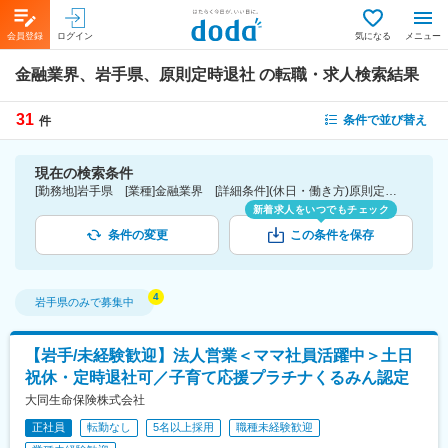
会員登録
ログイン
気になる
メニュー
金融業界、岩手県、原則定時退社
の転職・求人検索結果
31
条件で並び替え
件
現在の検索条件
[勤務地]岩手県 [業種]金融業界 [詳細条件](休日・働き方)原則定時退社
新着求人をいつでもチェック
条件の変更
この条件を保存
岩手県
のみで募集中
【岩手/未経験歓迎】法人営業＜ママ社員活躍中＞土日
祝休・定時退社可／子育て応援プラチナくるみん認定
大同生命保険株式会社
正社員
転勤なし
5名以上採用
職種未経験歓迎