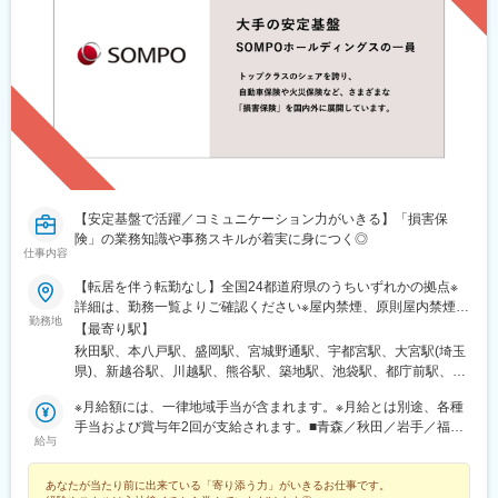
変更の範囲：会社の定める業務
・1日3～5件程度の商談機会があり、安定的なリード供給を背景
に提案力を磨ける環境です。
（4） FA部（来店型営業）
・セミナーやWEB予約経由で来店された顧客に対する資産運用コ
ンサルティングを担当。
・新規開拓ではなく、顕在ニーズを持つ顧客への提案が中心とな
ります。若手比率が高く、教育・育成体制が充実している点も特
徴です。
（5） プライベートバンカー（PB部）
【安定基盤で活躍／コミュニケーション力がいきる】「損害保
・上場企業オーナーやIPO経営者などの超富裕層に対し、資産運
険」の業務知識や事務スキルが着実に身につく◎
用・相続・事業承継を含めた高度なコンサルティングを実施。
仕事内容
・SBI証券の顧客基盤を活用し、新規開拓に依存しない高付加価値
【転居を伴う転勤なし】全国24都道府県のうちいずれかの拠点※
営業が可能です。
詳細は、勤務一覧よりご確認ください※屋内禁煙、原則屋内禁煙
勤務地
（喫煙室あり）等、ビルにより異なります。
■当社について
【最寄り駅】
当社は、SBIグループの対面金融チャネルとして、証券・銀行・保
秋田駅、本八戸駅、盛岡駅、宮城野通駅、宇都宮駅、大宮駅(埼玉
険・不動産などを組み合わせた総合的な資産コンサルティングを
県)、新越谷駅、川越駅、熊谷駅、築地駅、池袋駅、都庁前駅、新
提供する企業です。SBI新生銀行や地方銀行との連携による独自の
宿西口駅、日本大通り駅、成田駅、木更津駅、千葉みなと駅、柏
※月給額には、一律地域手当が含まれます。※月給とは別途、各種
ビジネスモデルを強みに、富裕層や経営者に対して本質的な提案
駅、野町駅、名鉄岐阜駅、福井城址大名町駅、新浜松駅、沼津
手当および賞与年2回が支給されます。■青森／秋田／岩手／福井
を実現しています。特定商品の販売にとらわれない「顧客本位の
駅、久屋大通駅、伏見駅(愛知県)、近鉄四日市駅、和歌山駅、本町
給与
／岡山／香川／熊本／宮崎／鹿児島月給20万円以上■宮城／石川
営業」を志向できる環境が特徴です。
駅、大雲寺前駅、紙屋町東駅、片原町駅(香川県)、中洲川端駅、博
／栃木／岐阜／三重／和歌山月給21万円以上■静岡／愛知／福岡
多駅、西辛島町駅、宮崎駅、鹿児島中央駅前駅、榴ケ岡駅、南越
あなたが当たり前に出来ている「寄り添う力」がいきるお仕事です。
月給22万円以上■広島月給23万円以上■埼玉／千葉／大阪月給24万
変更の範囲：会社の定める業務
谷駅、新富町駅(東京都)、東池袋駅、西新宿駅、馬車道駅、京成成