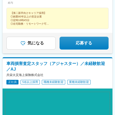
駅、銚子駅、柏駅、内幸町駅、池袋駅、立川北駅、光が丘駅、新
給与
域限定コース）：転居を伴う転勤なし※ご希望を加味して、お近く
横浜駅、八丁畷駅、平塚駅、新潟駅、長岡駅、広小路駅(富山県)、
の拠点をご案内させていただきます。
不二越駅、北鉄金沢駅、七尾駅、福井駅、甲府駅、松本駅、上田
【第二新卒向けキャリア採用】
駅、市役所前駅(長野県)、飯田駅(長野県)、名鉄岐阜駅、多治見
◎創業80年以上の安定企業
駅、網代駅、沼津駅、吉原本町駅、新清水駅、新静岡駅、島田駅
◎定時16時45分
(静岡県)、遠州病院駅、三河安城駅、駅前駅、丸の内駅(愛知県)、
◎在宅勤務・リモートワーク可
◎完休2日制・年休120日以上
あすなろう四日市駅、津新町駅、草津駅(滋賀県)、九条駅(京都
◎研修制度・キャリアサポート体制万全
府)、なにわ橋駅、堺駅、みなと元町駅、山陽姫路駅、新大宮駅、
◎充実の福利厚生
田中口駅、鳥取駅、松江しんじ湖温泉駅、岡山駅、市役所前駅(広
「研修制度が充実しています」と語る社員にインタビュー！
島県)、福山駅、下関駅、新山口駅、眉山ロープウェイ山麓駅、瓦
気になる
応募する
町駅、今治駅、勝山町駅、高知城前駅、西鉄久留米駅、新飯塚
駅、赤坂駅(福岡県)、平和通駅、佐賀駅、佐世保中央駅、出島駅、
水道町駅、八代駅、大分駅、宮崎駅、川内駅(鹿児島県)、都通駅、
壺川駅、札幌駅、新川町駅(北海道)、広瀬通駅、千葉駅、仲ノ町
車両損害査定スタッフ（アジャスター）／未経験歓迎
駅、新橋駅、東池袋駅、立川駅、川崎駅、志貴野中学校前駅、栄
／AJ
町駅(富山県)、福井駅(福井県)、北松本駅、岐阜駅、静岡駅、第一
通り駅、駅前大通駅、伏見駅(愛知県)、近鉄四日市駅、京都駅、北
共栄火災海上保険株式会社
浜駅(大阪府)、大小路駅、花隈駅、姫路駅、奈良駅、和歌山駅、岡
正社員
5名以上採用
職種未経験歓迎
業種未経験歓迎
山駅前駅、鷹野橋駅、徳島駅、栗林駅、大街道駅、県庁前駅(高知
県)、西鉄福岡駅、旦過駅、大波止駅、通町筋駅、鹿児島中央駅前
駅、奥武山公園駅、大通駅、昭和橋駅、青葉通一番町駅、新千葉
駅、虎ノ門駅、都電雑司ケ谷駅、立川南駅、急患医療センター前
駅、稲荷町駅(富山県)、福井城址大名町駅、加納駅(岐阜県)、八幡
駅(静岡県)、札木駅、久屋大通駅、四日市駅、東寺駅、南森町駅、
花田口駅、西元町駅、西川緑道公園駅、中電前駅、栗林公園北口