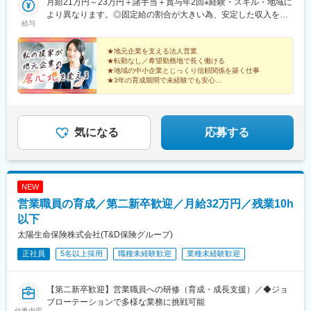
るみん」認定企業★10年連続で「健康経営優良法人（ホワイト
月給21万円～23万円＋諸手当＋賞与年2回※経験・スキル・地域に
山形駅、鶴岡駅、南米沢駅、郡山駅(福島県)、いわき駅、会津若松
500）」に認定★原則定時（17時）退社（残業月平均10時間未
より異なります。◎固定給の割合が大きい為、安定した収入を得
駅、福島駅(福島県)、原ノ町駅、甲府駅、宇都宮駅、足利市駅、小
給与
満）★土日祝休み・年間休日120日★半日休暇・時間単位休暇の
る事ができます◎頑張り次第では固定給＋αでしっかり稼ぐことも
山駅、西那須野駅、前橋駅、水戸駅、つくば駅、小見川駅、下館
取得可能★産休・育休取得率100％★通院休暇・子の看護等休暇
叶います◎平均月給46.7万円（2024年度実績）
駅、松本駅、鼎駅、茅野駅、伊那北駅、市役所前駅(長野県)、上田
もあり★婦人科・小児科オンライン相談窓口あり
★地元企業を支える法人営業
駅、新潟駅、北三条駅、長岡駅、高田駅(新潟県)、日吉町駅、新富
★転勤なし／希望勤務地で長く働ける
士駅(静岡県)、沼津駅、第一通り駅、掛川駅、あすなろう四日市
★地域の中小企業とじっくり信頼関係を築く仕事
駅、西桑名駅、山田上口駅、津駅、岐阜駅、大垣駅、多治見駅、
★3年の育成期間で未経験でも安心
★平均月給46.7万円（2024年度実績）
北鉄金沢駅、小松駅、七尾駅、桜橋駅(富山県)、広小路駅(富山
★残業なし・17時退勤・リモートワークOK
県)、魚津駅、商工会議所前駅、敦賀駅、和歌山市駅、紀伊新庄
駅、新大宮駅、八木西口駅、烏丸御池駅、寺田駅(京都府)、西舞鶴
駅、草津駅(滋賀県)、大津駅、旧居留地・大丸前駅、西宮北口駅、
気になる
応募する
明石駅、姫路駅、小野駅(兵庫県)、銀山町駅、呉駅、西条駅(広島
県)、福山駅、米子駅、鳥取駅、松江駅、出雲市駅、柳川駅、倉敷
市駅、徳山駅、下関駅、宇部新川駅、片原町駅(香川県)、丸亀駅、
徳島駅、高知駅前駅、松山市駅、今治駅、桜町駅(長崎県)、本諫早
NEW
駅、佐世保駅、霊丘公園体育館駅、佐賀駅、唐津駅、新鳥栖駅、
営業職員の育成／第二新卒歓迎／月給32万円／残業10h
武雄温泉駅、上伊万里駅、水道町駅、八代駅、玉名駅、美栄橋
駅、高見馬場駅、志布志駅、大分駅、中津駅(大分県)、宮崎駅、西
以下
都城駅、延岡駅、札幌駅、函館駅、広瀬通駅、曽根田駅、足利
太陽生命保険株式会社(T&D保険グループ)
駅、西松本駅、長野駅、静岡駅、遠州病院駅、近鉄四日市駅、桑
正社員
5名以上採用
職種未経験歓迎
業種未経験歓迎
名駅、名鉄岐阜駅、荒町駅(富山県)、急患医療センター前駅、新魚
津駅、足羽山公園口駅、奈良駅、畝傍駅、四条駅(京都市営)、城陽
駅、上栄町駅、元町駅(兵庫県)、山陽明石駅、山陽姫路駅、胡町
【第二新卒歓迎】営業職員への研修（育成・成長支援）／◆ジョ
駅、博労町駅、電鉄出雲市駅、城下駅(岡山県)、倉敷駅、瓦町駅、
ブローテーションで多様な業務に挑戦可能
眉山ロープウェイ山麓駅、高知駅、市役所前駅(愛媛県)、市役所駅
仕事内容