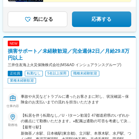
交員報酬年額1028万円（入社4年目）
駅、藤沢駅、平塚駅、沼津駅、高島町駅、馬車道駅、みなとみら
島県)、徳山駅、阿南駅、阿波池田駅、穴吹駅、吉成駅、宇和島
（証券商品は外務員登録者限定）
い駅、新潟駅、長岡駅、西新発田駅、春日山駅、甲府駅、市役所
駅、高知駅、後免西町駅、中村駅、小村神社前駅、田辺島通駅、
前駅(長野県)、信濃荒井駅、電気ビル前駅、北鉄金沢駅、仁愛女子
甘木駅(西鉄線)、奈多駅、西鉄柳川駅、羽犬塚駅、大牟田駅、唐津
高校駅、敦賀駅、西岐阜駅、高山駅、多治見駅、新静岡駅、富士
気になる
応募する
駅、伊万里駅、五島町駅、霊丘公園体育館駅、本諫早駅、大学病
駅、第一通り駅、駅前駅、久屋大通駅、尾張一宮駅、津新町駅、
院駅、新大村駅、早岐駅、中佐世保駅、八代駅、三角駅、木葉
近鉄四日市駅、草津駅(滋賀県)、彦根駅、島ノ関駅、烏丸御池駅、
駅、玉名駅、人吉温泉駅、宮地駅、大分駅、佐伯駅、中津駅(大分
本町駅、北新地駅、旧居留地・大丸前駅、貿易センター駅、姫路
県)、日田駅、宇佐駅、別府駅(大分県)、鶴崎駅、延岡駅、西都城
駅、手柄駅、新大宮駅、和歌山市駅、鳥取駅、松江駅、電鉄出雲
駅、宮崎駅、油津駅、小林駅(宮崎県)、日向新富駅、川内駅(鹿児
NEW
市駅、岡山駅前駅、銀山町駅、福山駅、袋町駅、新山口駅、徳山
島県)、志布志駅、枕崎駅、宮ケ浜駅、国分駅(鹿児島県)、出水
損害サポート／未経験歓迎／完全週休2日／月給29.8万
駅、徳島駅、阿南駅、片原町駅(香川県)、松山市駅、丸亀駅、はり
駅、壺川駅、新さっぽろ駅、松風町駅、湯の川駅、五所川原駅、
まや橋駅、博多駅、小倉駅(福岡県)、東比恵駅、通谷駅、西鉄久留
円以上
盛駅、仙台駅(地下鉄)、西取手駅、今市駅、東宿郷駅、城東駅、西
米駅、佐賀駅、平和公園駅、佐世保中央駅、水道町駅、大分駅、
桐生駅、高田馬場駅、入谷駅(東京都)、牛田駅(東京都)、荒川一中
三井住友海上火災保険株式会社(MS&AD インシュアランスグループ)
中津駅(大分県)、宮崎駅、高見馬場駅、隼人駅、美栄橋駅、バスセ
前駅、千歳船橋駅、立川北駅、青梅街道駅、布田駅、新高島駅、
正社員
転勤なし
5名以上採用
職種未経験歓迎
ンター前駅、函館駅、弘前駅、青葉通一番町駅、愛宕橋駅、長井
江田駅(神奈川県)、新丸子駅、緑町駅、海老名駅(相模線)、西松本
駅、駅東公園前駅、前橋駅、西武秩父駅、栄町駅(千葉県)、成田
業種未経験歓迎
駅、桜町駅(長野県)、電気ビル前駅、南富山駅、片原町駅(富山
駅、京成船橋駅、九段下駅、上野広小路駅、馬喰横山駅、九品仏
県)、福井駅(福井県)、岐阜駅、羽島市役所前駅、関駅(岐阜県)、市
駅、立川北駅、八王子駅、神田駅(東京都)、石川町駅、関内駅、新
民公園前駅、新可児駅、美薗中央公園駅、瑞穂区役所駅、水野
高島駅、大庭駅、新富町駅(富山県)、福井城址大名町駅、遠州病院
事故や火災などトラブルに遭ったお客さまに対し、状況確認～保
駅、島ノ関駅、水口石橋駅、一乗寺駅、宇治駅(奈良線)、野田阪神
駅、駅前大通駅、栄町駅(愛知県)、あすなろう四日市駅、石場駅、
険金のお支払いまでの流れを担当いただきます
駅、和泉大宮駅、ＪＲ河内永和駅、みなと元町駅、さくら夙川
仕事内容
京都市役所前駅、心斎橋駅、東梅田駅、元町駅(兵庫県)、三宮・花
駅、高田駅(奈良県)、香芝駅、倉敷市駅、山頂駅(千光寺山)、高知
時計前駅、山陽姫路駅、岡山駅、稲荷町駅(広島県)、中電前駅、眉
駅前駅、後免中町駅、東新木駅、甘木駅(甘木鉄道線)、長崎駅前
【転居を伴う転勤なし／U・Iターン歓迎】47都道府県のいずれか
山ロープウェイ山麓駅、高松築港駅、堀詰駅、西小倉駅、東中間
駅、島原船津駅、原爆資料館駅、佐世保中央駅、人吉駅、奥武山
の拠点にて勤務いただきます。※配属は通勤の可否を考慮して決定
駅、花畑駅、原爆資料館駅、中佐世保駅、通町筋駅、加治屋町
勤務地
公園駅、ひばりが丘駅(北海道)、千歳町駅(北海道)、函館アリーナ
します。★以下拠点で積極採用中★東京（お茶の水・日本橋・立
【最寄り駅】
駅、牧志駅、市役所前駅(北海道)、勾当台公園駅、宮城野通駅、宇
前駅、あおば通駅、峰駅、上野駅、堀切駅、荒川二丁目駅、立川
川）、神奈川（厚木）、千葉、埼玉（大宮）、茨城（水戸、つく
新御茶ノ水駅、日本橋駅(東京都)、立川駅、本厚木駅、水戸駅、つ
都宮駅東口駅、秩父駅、千葉中央駅、東海神駅、神保町駅、湯島
南駅、柴崎駅、高島町駅、電鉄富山駅・エスタ前駅、南富山駅前
ば）、栃木（宇都宮）、山梨（甲府）、愛知（豊橋）、島根、奈