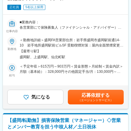
ビス業機械・設備、土木建設機械、情報関連機器など様々です。
正社員
5名以上採用
■組織構成：
配属先の営業部19名体制です。岩手銀行OBも多く50代が中心の
■業務内容：
チームです。
各営業部にて保険募集人（ファイナンシャル・アドバイザー）の
┗部長、エリアマネージャー、アソシエイトマネージャー3名、プ
仕事内容
採用、育成・教育、マネジメント業務全般をご担当いただきま
ロジェクトマネージャー１名
す。
＜勤務地詳細＞盛岡FA営業部住所：岩手県盛岡市盛岡駅前通14-
カーリースマネージャー1名、サポートチーム4名
10 岩手地所盛岡駅前ビル5F 受動喫煙対策：屋内全面禁煙変更の
※フロント職（エリアマネージャー）とミドル職（アソシエイトマ
■業務詳細：
勤務地
範囲：会社の定める事業所
ネージャー）で構成される部内３チーム体制、チーム共通のバッ
【最寄り駅】
・保険募集人の採用（計画に基づく採用実務）
ク職（サポートチーム）から成る3ライン体制を取っています。
盛岡駅、上盛岡駅、仙北町駅
・売上予算達成および生産性の向上による収益の拡大
・保険募集人、クラークの教育・管理・指導（労務管理、募集管
＜予定年収＞615万円～903万円＜賃金形態＞月給制＜賃金内訳＞
■就業環境：
理、業務支援）
月額（基本給）：328,000円その他固定手当/月：130,000円～
・上場会社（岩手銀行）のグループ会社として、銀行に準拠した
・業務品質の向上、リスク管理、コンプライアンスの徹底
給与
370,000円＜月給＞458,000円～698,000円＜昇給有無＞有＜残業
就業規程等により各種休暇制度等福利厚生制度も充実しておりま
・取引先保険会社との適切な連携など
手当＞無＜給与補足＞※給与詳細は経験に応じて決定※深夜手当：
す。
割増額を支給※自己販売手数料手当：自らが販売した生命保険・損
・原則として転勤はありませんので、長期間腰を据えて働けるよ
（このような方に向いています！）
害保険の販売手数料の50％を支給※選考を通じて、ご経歴により
う就業環境を整えております。
応募依頼する
・自ら考え実行する方
気になる
営業課長からのスタートをご提案する場合がございます。■昇給：
・銀行のグループ会社のため、銀行OBが多い職場ではあります
（エージェントサービス）
・前向きにチャレンジできる方
年1回■賞与：年2回（会社・本人の業績により異なる）賃金はあ
が、中途入社でのプロパー社員も在籍しており、受け入れ体制は
・協調性があり前向きに仕事に取り組める方
くまでも目安の金額であり、選考を通じて上下する可能性があり
整っております。
・全国転勤が可能な方
ます。月給(月額)は固定手当を含めた表記です。
【盛岡/転勤無】損害保険営業（マネージャー）◇営業
■勤務地：
変更の範囲：会社の定める業務
とメンバー教育を担う中核人材／土日祝休
※配属先についてはお住まいとご希望を考慮して決定いたします。