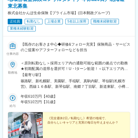
変更の範囲：本社での他部門における内勤職（内務事務）業務全
大手損害保険・生命保険会社の各種商品を取り扱い、企業や個人
東北募集
般 ※本人の希望や会社の情勢による
のお客様へ最適な保険プランを提案します。
株式会社かんぽ生命保険【プライム市場】(日本郵政グループ)
正社員
転勤なし
上場企業
5名以上採用
職種未経験歓迎
■組織構成：
本社営業部は12名体制で、部長1名、損保営業マネージャー4名、
業種未経験歓迎
サブリーダー1名など多様な人員構成です。新卒入社の20～30代
から経験豊富なベテランまで幅広い年代が在籍しています。（岩
手銀行OBも多数在籍）
【既存のお客さま中心◆研修&フォロー充実】保険商品・サービス
のご提案やアフターフォローなどを担当
仕事内容
■業務の魅力：
個人ノルマはなく、チームで目標を達成するスタイル。幅広い年
＜原則転勤なし＞採用エリア内の通勤可能な範囲の拠点での勤務
代が活躍しており、経験を活かして組織貢献できる環境です。
★初期配属の道県を選択可！U・Iターン歓迎！＜以下エリア内の
勤務地
郵便局内に設置されたかんぽサービス部＞■北海道エリア：北海道
【最寄り駅】
■教育体制：
■東北エリア：青森県、岩手県、宮城県、秋田県、山形県、福島県
篠路駅、新札幌駅、美園駅、手稲駅、真駒内駅、琴似駅(札幌市
商品知識や営業ノウハウは社内でしっかり共有。経験に応じたサ
※基本的にスクーターまたはバイク、一部エリアは車で営業※配属
営)、西線１６条駅、新琴似駅、南郷７丁目駅、新道東駅、小樽
ポート体制があります。
先のかんぽサービス部は、応募者の希望も踏まえて決定※入社から
駅、北広島駅、千歳駅(北海道)、野幌駅、滝川駅、岩見沢駅、苫小
3カ月間、研修センター等での育成プログラムに参加 育児等の家
年収610万円【40歳】
牧駅、東室蘭駅、新川町駅(北海道)、七飯駅、湯の川温泉駅、永山
■就業環境：
庭事情があり、参加が難しい場合はリモートプログラムとなりま
年収510万円【31歳】
駅、旭川駅、東旭川駅、北見駅、帯広駅、柏林台駅、釧路駅、中
土日祝休み、年間休日122日ではたらきやすい環境です。福利厚
給与
す■受動喫煙対策：屋内原則禁煙（事業所により喫煙スペースあ
央弘前駅、下北駅、津軽五所川原駅、八戸駅、三沢駅(青森県)、新
生も充実し、長期的に安心してはたらけます。
り）
青森駅、上盛岡駅、二戸駅、一ノ関駅、宮古駅、北上駅、水沢
《完全週休2日／転勤なし》希望の地域で、
駅、久慈駅、紫波中央駅、田茂山駅、五橋駅、石巻駅、内湾入口
■想定されるキャリアパス：
自分らしいキャリアと充実の毎日を叶えませんか？
駅、古川駅、白石駅(宮城県)、大河原駅(宮城県)、くりこま高原
営業部門の中核として、将来的には更なるマネジメントや事業運
駅、新田駅(宮城県)、本塩釜駅、岩沼駅、泉中央駅、卸町駅(宮城
営に関わるキャリアアップも可能です。
県)、長町南駅、泉外旭川駅、能代駅、東大館駅、羽後本荘駅、湯