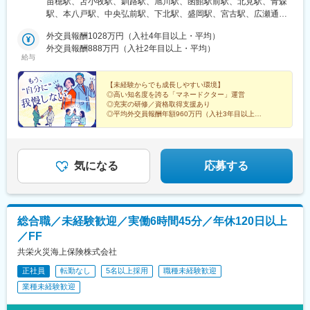
苗穂駅、苫小牧駅、釧路駅、旭川駅、函館駅前駅、北見駅、青森
子駅、久米川駅、桜街道駅、府中本町駅、後楽園駅、明治神宮前
駅、牧志駅、市役所前駅(北海道)、勾当台公園駅、宮城野通駅、宇
地下鉄浅草線『浅草橋駅』A2出口より徒歩約3分・JR総武線快速
駅、本八戸駅、中央弘前駅、下北駅、盛岡駅、宮古駅、広瀬通
駅、高輪ゲートウェイ駅、奥沢駅、海老名駅(相鉄・小田急)、京急
都宮駅東口駅、秩父駅、千葉中央駅、東海神駅、神保町駅、湯島
『馬喰町駅』C3出口より徒歩約6分※受動喫煙防止対策（屋内全面
駅、新田駅(宮城県)、五橋駅、秋田駅、能代駅、羽後本荘駅、山形
川崎駅、新川崎駅、新丸子駅、逗子・葉山駅、汐入駅、新高島
駅、小伝馬町駅、仲御徒町駅、奥沢駅、立川南駅、秋葉原駅、日
禁煙）▼勤務地の詳細は以下をご確認ください
外交員報酬1028万円（入社4年目以上・平均）
駅、南長井駅、さくらんぼ東根駅、郡山駅(福島県)、いわき駅、福
駅、九条駅(京都府)、四宮駅、天王寺駅前駅、大阪駅、西大橋駅、
ノ出町駅、横浜駅、桜木町駅、桜橋駅(富山県)、福井駅、新浜松
外交員報酬888万円（入社2年目以上・平均）
島駅(福島県)、小見川駅、つくば駅、偕楽園駅、東宿郷駅、小山
なんば駅(南海線)、海老江駅、大阪ビジネスパーク駅、立町駅、宇
給与
駅、新豊橋駅、栄駅(愛知県)、大津駅、丸太町駅(京都市営)、四ツ
駅、西那須野駅、高崎駅、中央前橋駅、太田駅(群馬県)、大宮駅
品二丁目駅、屋島駅、知寄町一丁目駅、旦過駅、天神南駅、櫛田
橋駅、大阪梅田駅(阪神線)、神戸三宮駅(阪急・神戸高速)、田町駅
(埼玉県)、川越駅、御花畑駅、南浦和駅、東松山駅、深谷駅、葭川
神社前駅、五島町駅、都通駅、川越駅、京成八幡駅、栄町駅(千葉
(岡山県)、松川町駅、本通駅、瓦町駅、南堀端駅、デンテツターミ
【未経験からでも成長しやすい環境】
公園駅、京成成田駅、海浜幕張駅、船橋駅、柏駅、水道橋駅、末
県)、東海神駅、志茂駅、有明駅(東京都)、西大島駅、西武新宿
◎高い知名度を誇る「マネードクター」運営
ナルビル前駅、平和通駅、大橋駅(長崎県)、佐世保駅、九品寺交差
広町駅(東京都)、馬喰町駅、吉祥寺駅、町田駅、自由が丘駅、立川
◎充実の研修／資格取得支援あり
駅、南新宿駅、西新宿駅、御徒町駅、立川北駅、茅場町駅、向原
点駅、甲東中学校前駅、県庁前駅(沖縄県)
駅、京王八王子駅、岩本町駅、日本大通り駅、伊勢佐木長者町
◎平均外交員報酬年額960万円（入社3年目以上）
駅(東京都)、都電雑司ケ谷駅、桜台駅(東京都)、新桜台駅、府中競
◎テレアポ・飛び込みなし（アポを自動振分）
駅、藤沢駅、平塚駅、沼津駅、高島町駅、馬車道駅、みなとみら
馬正門前駅、本郷三丁目駅、平沼橋駅、高島町駅
◎残業月2.8時間／土日休み／一部リモートあり
い駅、新潟駅、長岡駅、西新発田駅、春日山駅、甲府駅、市役所
前駅(長野県)、信濃荒井駅、電気ビル前駅、北鉄金沢駅、仁愛女子
高校駅、敦賀駅、西岐阜駅、高山駅、多治見駅、新静岡駅、富士
気になる
応募する
駅、第一通り駅、駅前駅、久屋大通駅、尾張一宮駅、津新町駅、
近鉄四日市駅、草津駅(滋賀県)、彦根駅、島ノ関駅、烏丸御池駅、
本町駅、北新地駅、旧居留地・大丸前駅、貿易センター駅、姫路
駅、手柄駅、新大宮駅、和歌山市駅、鳥取駅、松江駅、電鉄出雲
総合職／未経験歓迎／実働6時間45分／年休120日以上
市駅、岡山駅前駅、銀山町駅、福山駅、袋町駅、新山口駅、徳山
／FF
駅、徳島駅、阿南駅、片原町駅(香川県)、松山市駅、丸亀駅、はり
まや橋駅、博多駅、小倉駅(福岡県)、東比恵駅、通谷駅、西鉄久留
共栄火災海上保険株式会社
米駅、佐賀駅、平和公園駅、佐世保中央駅、水道町駅、大分駅、
正社員
転勤なし
5名以上採用
職種未経験歓迎
中津駅(大分県)、宮崎駅、高見馬場駅、隼人駅、美栄橋駅、バスセ
業種未経験歓迎
ンター前駅、函館駅、弘前駅、青葉通一番町駅、愛宕橋駅、長井
駅、駅東公園前駅、前橋駅、西武秩父駅、栄町駅(千葉県)、成田