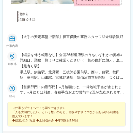
【大手の安定基盤で活躍】損害保険の事務スタッフ◎未経験歓迎
仕事内容
【転居を伴う転勤なし】全国26都道府県のうちいずれかの拠点※
詳細は、勤務一覧よりご確認ください（一覧の住所に加え、鹿児
勤務地
島県奄美市名瀬幸町8-13 栄ビルでも募集しています。）※新宿本
【最寄り駅】
社ビル：原則屋内禁煙（喫煙室あり）※本社ビル以外は屋内禁煙、
帯広駅、釧路駅、北見駅、五稜郭公園前駅、西８丁目駅、秋田
原則屋内禁煙（喫煙室あり）等、ビルにより異なります。
駅、盛岡駅、山形駅、宮城野通駅、気仙沼市立病院駅、つくば
駅、大宮駅(埼玉県)、新越谷駅、川越駅、日本橋駅(東京都)、新宿
【営業部門・内勤部門】※月給額には、一律地域手当が含まれま
西口駅、中野駅(東京都)、みなとみらい駅、北三条駅、野町駅、大
す。※月給とは別途、各種手当および賞与年2回が支給されます。
垣駅、名鉄岐阜駅、権堂駅、元善光寺駅、福井城址大名町駅、新
給与
■北海道／岩手／秋田／新潟／長野／福井／岡山／山口／宮崎／鹿
静岡駅、久屋大通駅、伏見駅(愛知県)、尾張一宮駅、近鉄四日市
児島月給19万円以上■宮城／山形／石川月給20万円以上■茨城／静
駅、姫路駅、肥後橋駅、本町駅、新大宮駅、大雲寺前駅、倉敷市
＜仕事もプライベートも両立できます＞
岡／愛知／岐阜／三重／奈良月給21万円以上■兵庫／広島月給22
駅、福山駅、湯田温泉駅、片原町駅(香川県)、宮崎駅、中央病院前
「人を大切にしたい」という想いのもと、働きやすさにつながるあらゆる制度を
万円以上■埼玉／大阪月給23万円以上■東京／神奈川月給24万円以
駅、大通駅、榴ケ岡駅、南越谷駅、三越前駅、西新宿駅、岐阜
整えています！
上
駅、善光寺下駅、足羽山公園口駅、栄町駅(愛知県)、国際センター
◆残業月10h程度 ◆土日祝休み ◆年間休日120日
駅、あすなろう四日市駅、山陽姫路駅、渡辺橋駅、心斎橋駅、東
中央町駅、倉敷駅、高松築港駅、千代台駅、西４丁目駅、仙台