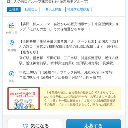
ほけんの窓口グループ株式会社(伊藤忠商事グループ)
盛駅、仙台駅(地下鉄)、西取手駅、今市駅、東宿郷駅、城東駅、西
大学駅、南延岡駅、宮崎駅、帖佐駅、鹿児島中央駅前駅、騎射場
桐生駅、高田馬場駅、入谷駅(東京都)、牛田駅(東京都)、荒川一中
正社員
転勤なし
5名以上採用
職種未経験歓迎
駅、宮ケ浜駅、志布志駅、隼人駅、川内駅(鹿児島県)、浦添前田
前駅、千歳船橋駅、立川北駅、青梅街道駅、布田駅、新高島駅、
駅、てだこ浦西駅、おもろまち駅、小禄駅、新伊勢崎駅、群馬総
江田駅(神奈川県)、新丸子駅、緑町駅、海老名駅(相模線)、西松本
社駅、北高崎駅、高崎駅、上尾駅、入間市駅、藤の牛島駅、川口
駅、桜町駅(長野県)、電気ビル前駅、南富山駅、片原町駅(富山
【訪問・個人ノルマ・会社からの販売指示ナシ】来店型保険ショ
駅、本川越駅、久喜駅、熊谷駅、行田駅、せんげん台駅、越谷レ
県)、福井駅(福井県)、岐阜駅、羽島市役所前駅、関駅(岐阜県)、市
ップ『ほけんの窓口』での保険選びをサポート
イクタウン駅、新越谷駅、浦和駅、大宮駅(埼玉県)、加茂宮駅、北
仕事内容
民公園前駅、新可児駅、美薗中央公園駅、瑞穂区役所駅、水野
与野駅、東浦和駅、浦和美園駅、若葉駅、志木駅、草加駅、所沢
駅、島ノ関駅、水口石橋駅、一乗寺駅、宇治駅(奈良線)、野田阪神
駅、高坂駅、深谷駅、ふじみ野駅、本庄早稲田駅、和光市駅、本
【全国募集／希望を最大限考慮／U・Iターン歓迎】全国の「ほけ
駅、和泉大宮駅、ＪＲ河内永和駅、みなと元町駅、さくら夙川
八幡駅(総武線)、妙典駅、南行徳駅、五井駅、ちはら台駅、千葉ニ
んの窓口」直営店※初期配属は希望の地域に配属します（居住地か
駅、高田駅(奈良県)、香芝駅、倉敷市駅、山頂駅(千光寺山)、高知
勤務地
ュータウン中央駅、新浦安駅、大網駅、柏駅、北柏駅、巌根駅、
ら90分以内で通える店舗）※希望により「全国転勤」を選ぶこと
【最寄り駅】
駅前駅、後免中町駅、東新木駅、甘木駅(甘木鉄道線)、長崎駅前
木更津駅、館山駅、稲毛駅、京成千葉駅、おゆみ野駅、海浜幕張
もできます。★最新の募集勤務地は下記をご覧ください。
宮町駅、播磨駅、平田町駅、三日市駅、川越富洲原駅、近江八幡
駅、島原船津駅、原爆資料館駅、佐世保中央駅、人吉駅、奥武山
駅、幕張豊砂駅、公津の杜駅、流山おおたかの森駅、流山駅、成
https://www.hokennomadoguchi.co.jp/※当社コーポレートサイト※
駅、近江神宮前駅、草津駅(滋賀県)、瀬田駅(滋賀県)、長浜駅、彦
公園駅、ひばりが丘駅(北海道)、千歳町駅(北海道)、函館アリーナ
田駅、京成船橋駅、船橋駅、津田沼駅、松戸駅、村上駅(千葉県)、
中途採用ページの「勤務地を探す」から募集店舗情報をご確認い
根駅、北大路駅、京都駅、桂駅、東寺駅、京阪山科駅、淀駅、長
前駅、あおば通駅、峰駅、上野駅、堀切駅、荒川二丁目駅、立川
八千代緑が丘駅、中神駅、綾瀬駅、北千住駅、西新井駅、大山駅
ただけます。＜47都道府県に700店舗以上！＞国内最大級の店舗
年収1100万円（経験7年／ブロック長職／月給66万円＋賞与）
池駅、長岡天神駅、福知山駅、松井山手駅、りんくうタウン駅、
南駅、柴崎駅、高島町駅、電鉄富山駅・エスタ前駅、南富山駅前
(東京都)、上板橋駅、瑞江駅、船堀駅、大森駅(東京都)、京成金町
数です。転勤エリアを限定して活躍している先輩もいます。※詳細
年収700万円（経験4年／店長職／月給44万円＋賞与）
和泉中央駅、茨木駅、大阪阿部野橋駅、大阪梅田駅(阪急線)、梅田
駅、坂下町駅、福井城址大名町駅、新那加駅、瀬戸市駅、元田中
給与
駅、亀有駅、王子神谷駅、赤羽駅、国立駅、東陽町駅、門前仲町
は説明会や面接時にご案内します。★「ほけんの窓口」は全国で
駅(地下鉄)、心斎橋駅、なんば駅(地下鉄)、今福鶴見駅、ＪＲ淡路
駅、海老江駅、ＪＲ俊徳道駅、花隈駅、尾道駅、高知橋駅、後免
駅、豊洲駅、国際展示場駅、亀戸駅、武蔵小金井駅、花小金井
店舗数を拡大中！今回の募集も事業成長にともなう増員募集。こ
駅、久宝寺駅、野田阪神駅、京橋駅(大阪府)、大日駅、久米田駅、
駅、鹿児駅、桜町駅(長崎県)、浦上駅前駅、佐世保駅
駅、品川シーサイド駅、大井町駅、目黒駅、新宿駅(東京メトロ)、
れからも仲間を迎え入れながら、一緒に店舗を増やしていきたい
「1社専属の頃は、会社都合の提案しかできませんでし
堺東駅、鳳駅、北野田駅、萩原天神駅、万博記念公園駅、南千里
た。今は40社以上の商品の中から、お客さまに本当に合
新宿三丁目駅、都庁前駅、阿佐ケ谷駅、荻窪駅、西永福駅、錦糸
と考えています。受動喫煙対策：有 ※敷地内全面禁煙（全店舗共
駅、千里丘駅、高槻駅、住道駅、豊中駅、川西駅(大阪府)、星田
う『１番』を一緒に探せます」と話すのは金融業界経験
町駅、桜新町駅、上野広小路駅、京成上野駅、立川駅、聖蹟桜ケ
通）
駅、八戸ノ里駅、布施駅、枚方市駅、樟葉駅、藤井寺駅、河内松
者の先輩。ノルマも販売指示もなく、限られた選択肢で
丘駅、小田急永山駅、水天宮前駅、日本橋駅(東京都)、銀座一丁目
は出せなかった答えを、ここでなら見つけられます。
原駅、箕面萱野駅、守口駅、近鉄八尾駅、湖山駅、鳥取駅、高浜
駅、仙川駅、調布駅、有楽町駅、東池袋駅、池袋駅、千川駅、田
駅(島根県)、乃木駅、新広駅、西条駅(広島県)、大町駅(広島県)、
無駅、練馬駅、江古田駅、石神井公園駅、大泉学園駅、光が丘
古市橋駅、紙屋町東駅、宇品三丁目駅、福山駅、東福山駅、湯田
駅、八王子駅、南大沢駅、めじろ台駅、東村山駅、玉川上水駅、
村駅、西岩国駅、宇部新川駅、湯田温泉駅、新下関駅、防府駅、
気になる
応募する