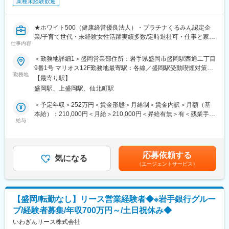
業種未経験歓迎
★ホワイト500（健康経営優良法人）・プラチナくるみん認定企
業/子育て世代・未経験女性活躍実績多数/定時退社可・仕事と家庭
仕事内容
を両立したい人歓迎★
★中小企業の経営を支える仕事/転勤なし/法人保険国内トップシェ
＜勤務地詳細1＞盛岡営業部住所：岩手県盛岡市盛岡駅西通二丁目
アの安定企業★
9番1号 マリオス12F勤務地最寄駅：各線／盛岡駅受動喫煙対策：
★ホスピタリティを活かして活躍の場を広げたい方・法人営業と
勤務地
屋内全面禁煙＜勤務地詳細2＞盛岡営業部岩手南営業所住所：岩手
【最寄り駅】
してキャリアアップしたい方歓迎★
県奥州市水沢区字大町153番地 千田善ビル2F勤務地最寄駅：東
盛岡駅、上盛岡駅、仙北町駅
北本線／水沢駅受動喫煙対策：屋内全面禁煙変更の範囲：本文参
■業務内容：
照
＜予定年収＞252万円＜賃金形態＞月給制＜賃金内訳＞月額（基
会社が用意した企業(主に経営者)へ生命保険（福利厚生プラン）の
本給）：210,000円＜月給＞210,000円＜昇給有無＞有＜残業手当
販売営業をしていただきます。
給与
＞無＜給与補足＞◆正職員の平均給与例 月給41万9000円(2022
お客様の多くは、日本企業400万社の99%を占める中小企業で
年度実績)※給与は年間平均の税込定例給与。理論年収に賞与は含
す。
みません。賃金はあくまでも目安の金額であり、選考を通じて上
下する可能性があります。月給(月額)は固定手当を含めた表記で
応募依頼する
＜詳細＞
気になる
す。
（エージェントサービス）
・経営者の団体(納税協会・商工会議所など)と提携して、会員企業
様に対して企業向けの福利厚生制度を推進しています。（独自の
販売体制のため、アポイントも取りやすい環境です）
・法人向けの営業が中心のため、ご友人や知人への勧誘はありま
【盛岡/転勤なし】リース営業経験者◆※岩手銀行グルー
せん。
プ/経験者募集/年収700万円～/土日祝休み◆
■研修・教育制度：
いわぎんリース株式会社