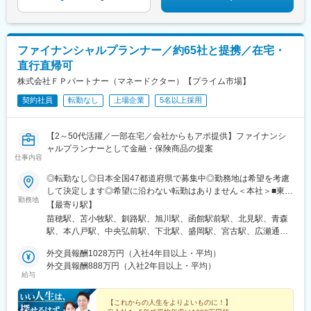
豊田駅、府中駅(東京都)、水道橋駅、町田駅、表参道駅、品川駅、
周防下郷駅、阿南駅、吉成駅、阿波富田駅、宇多津駅、伏石駅、
吉祥寺駅、学芸大学駅、自由が丘駅、伊勢原駅、海老名駅(相模
太田駅(香川県)、琴電屋島駅、高知駅、知寄町二丁目駅、具同駅、
線)、富水駅、鴨宮駅、新百合ケ丘駅、川崎駅、矢向駅、鹿島田
波多江駅、荒尾駅(熊本県)、博多南駅、長者原駅、小倉駅(福岡
駅、武蔵小杉駅、鷺沼駅、相模原駅、橋本駅(神奈川県)、相模大野
県)、戸畑駅、西鉄久留米駅、羽犬塚駅、天拝山駅、西鉄福岡駅、
ファイナンシャルプランナー／約65社と提携／在宅・
駅、古淵駅、逗子駅、宮山駅、湘南台駅、鶴間駅、横須賀中央
天神駅、橋本駅(福岡県)、九大学研都市駅、博多駅、竹下駅、福間
駅、青葉台駅、新綱島駅、綱島駅、センター北駅、戸塚駅、東戸
直行直帰可
駅、令和コスタ行橋駅、和多田駅、佐賀駅、鍋島駅、本諫早駅、
塚駅、横浜駅、七条駅、山科駅、長岡京駅、阿倍野駅(地下鉄)、大
大波止駅、高田駅(長崎県)、光の森駅、健軍町駅、竜田口駅、平成
株式会社ＦＰパートナー（マネードクター）【プライム市場】
阪梅田駅(阪神線)、四ツ橋駅、大阪難波駅、横堤駅、野田駅(阪神
駅、御代志駅、八代駅、西大分駅、鶴崎駅、中津駅(大分県)、別府
線)、大阪城北詰駅、公園東口駅、高槻市駅、ＪＲ河内永和駅、枚
契約社員
転勤なし
上場企業
5名以上採用
大学駅、南延岡駅、宮崎駅、帖佐駅、鹿児島中央駅前駅、騎射場
方公園駅、守口市駅、西原駅(広島県)、本通駅、宇品四丁目駅、潟
駅、宮ケ浜駅、志布志駅、隼人駅、川内駅(鹿児島県)、浦添前田
元駅、知寄町駅、平和通駅、朝倉街道駅、祇園駅(福岡県)、出島
駅、てだこ浦西駅、おもろまち駅、小禄駅、新伊勢崎駅、群馬総
【2～50代活躍／一部在宅／会社からもアポ提供】ファイナンシ
駅、鹿児島中央駅、古島駅、赤嶺駅、川越市駅、南越谷駅、本八
社駅、北高崎駅、高崎駅、上尾駅、入間市駅、藤の牛島駅、川口
ャルプランナーとして金融・保険商品の提案
幡駅(都営線)、京成稲毛駅、千葉駅、大神宮下駅、新津田沼駅、大
駅、本川越駅、久喜駅、熊谷駅、行田駅、せんげん台駅、越谷レ
仕事内容
師前駅、板橋区役所前駅、大森海岸駅、金町駅(東京都)、赤羽岩淵
イクタウン駅、新越谷駅、浦和駅、大宮駅(埼玉県)、加茂宮駅、北
駅、越中島駅、有明テニスの森駅、亀戸水神駅、青物横丁駅、下
◎転勤なし◎日本全国47都道府県で募集中◎勤務地は希望を考慮
与野駅、東浦和駅、浦和美園駅、若葉駅、志木駅、草加駅、所沢
神明駅、鮫洲駅、新宿西口駅、新宿駅、南阿佐ケ谷駅、浜田山
して決定します◎希望に沿わない転勤はありません＜本社＞■東京
駅、高坂駅、深谷駅、ふじみ野駅、本庄早稲田駅、和光市駅、本
駅、上野御徒町駅、上野駅、立川南駅、人形町駅、三越前駅、銀
勤務地
都台東区浅草橋1-1-8 FP浅草橋ビル・JR中央・総武線「浅草橋」
八幡駅(総武線)、妙典駅、南行徳駅、五井駅、ちはら台駅、千葉ニ
【最寄り駅】
座駅、東池袋四丁目駅、豊島園駅(都営線)、新江古田駅、京王八王
駅西口出口より徒歩約2分・都営地下鉄浅草線「浅草橋」駅A2出
ュータウン中央駅、新浦安駅、大網駅、柏駅、北柏駅、巌根駅、
苗穂駅、苫小牧駅、釧路駅、旭川駅、函館駅前駅、北見駅、青森
子駅、久米川駅、桜街道駅、府中本町駅、後楽園駅、明治神宮前
口より徒歩約3分・JR総武線快速「馬喰町」駅C3出口より徒歩約
木更津駅、館山駅、稲毛駅、京成千葉駅、おゆみ野駅、海浜幕張
駅、本八戸駅、中央弘前駅、下北駅、盛岡駅、宮古駅、広瀬通
駅、高輪ゲートウェイ駅、奥沢駅、海老名駅(相鉄・小田急)、京急
6分※受動喫煙防止対策（屋内全面禁煙）▼勤務地の詳細は以下を
駅、幕張豊砂駅、公津の杜駅、流山おおたかの森駅、流山駅、成
駅、新田駅(宮城県)、五橋駅、秋田駅、能代駅、羽後本荘駅、山形
川崎駅、新川崎駅、新丸子駅、逗子・葉山駅、汐入駅、新高島
ご確認ください。
外交員報酬1028万円（入社4年目以上・平均）
田駅、京成船橋駅、船橋駅、津田沼駅、松戸駅、村上駅(千葉県)、
駅、南長井駅、さくらんぼ東根駅、郡山駅(福島県)、いわき駅、福
駅、九条駅(京都府)、四宮駅、天王寺駅前駅、大阪駅、西大橋駅、
外交員報酬888万円（入社2年目以上・平均）
八千代緑が丘駅、中神駅、綾瀬駅、北千住駅、西新井駅、大山駅
島駅(福島県)、小見川駅、つくば駅、偕楽園駅、東宿郷駅、小山
なんば駅(南海線)、海老江駅、大阪ビジネスパーク駅、立町駅、宇
給与
(東京都)、上板橋駅、瑞江駅、船堀駅、大森駅(東京都)、京成金町
駅、西那須野駅、高崎駅、中央前橋駅、太田駅(群馬県)、大宮駅
品二丁目駅、屋島駅、知寄町一丁目駅、旦過駅、天神南駅、櫛田
駅、亀有駅、王子神谷駅、赤羽駅、国立駅、東陽町駅、門前仲町
(埼玉県)、川越駅、御花畑駅、南浦和駅、東松山駅、深谷駅、葭川
神社前駅、五島町駅、都通駅、川越駅、京成八幡駅、栄町駅(千葉
【これからの人生をよりよいものに！】
駅、豊洲駅、国際展示場駅、亀戸駅、武蔵小金井駅、花小金井
公園駅、京成成田駅、海浜幕張駅、船橋駅、柏駅、水道橋駅、末