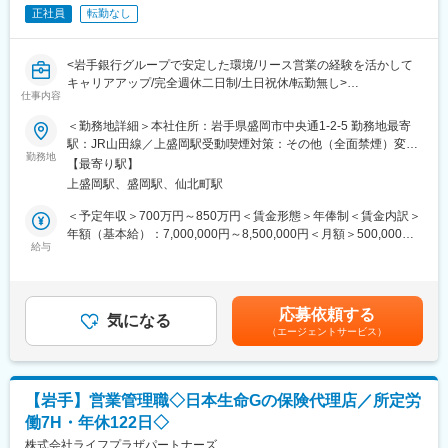
【未経験からでも安心できる充実の研修体制！】入社後は育成期
正社員
転勤なし
間を設けており、充実した研修制度・サポート体制により、未経
験でも多くの方が活躍しています。名刺を持ったことがない方、
パソコンを触ったことがない方も入社し、活躍しています。
<岩手銀行グループで安定した環境/リース営業の経験を活かして
キャリアアップ/完全週休二日制/土日祝休/転勤無し>
■働き方：～家庭と仕事を両立しやすい環境があります～
仕事内容
お子さんの急な病気や学校行事、また家庭の事情など状況に応じ
■業務概要：
＜勤務地詳細＞本社住所：岩手県盛岡市中央通1-2-5 勤務地最寄
てお休み頂けます。
岩手銀行グループで産業機械などのリース事業を行う当社にて、
駅：JR山田線／上盛岡駅受動喫煙対策：その他（全面禁煙）変更
・土日祝日は完全オフ
新規・既存顧客へのリース営業をお任せ致します。
勤務地
の範囲：無
・基本定時（東京都23区・大阪府府下以外は17時）退社でほぼ残
【最寄り駅】
管理職としてのご入社を予定しておりますが、営業体制強化を目
業なし。
上盛岡駅、盛岡駅、仙北町駅
的としており、フロント営業担当として、第一線でご活躍頂ける
※定時退社が可能な理由は、お客様が企業だからです。多くの企業
方を募集します！
＜予定年収＞700万円～850万円＜賃金形態＞年俸制＜賃金内訳＞
の窓口は17:00に終了する為、遅い時間の訪問はほぼありません。
年額（基本給）：7,000,000円～8,500,000円＜月額＞500,000円
・有給休暇・長期休暇（年間平均休暇取得日数22.9日※2022年度
■業務詳細：
給与
～607,142円（14分割）＜昇給有無＞有＜残業手当＞無＜給与補
実績）
・新規取引先開拓
足＞■年俸制：・年俸は基本年俸と業績年俸により構成され、それ
・育児時間制度（1日2回/各30分）
┗岩手銀行からの紹介やお客様の繋がりでの新規取引が多いで
ぞれ人事考課基準および目標管理制度による評価で毎年決定しま
・半日休暇制度
す
す。・基本年俸：12等分した額を毎月支給・業績年俸：2等分し
・時間単位休暇制度（1年に5日、時間単位で有給を取得できる）
応募依頼する
・既存顧客のフォローアップ、提案営業
気になる
た額を毎年6月と12月に支給賃金はあくまでも目安の金額であ
（エージェントサービス）
・岩手銀行営業店行員と同行し、設備投資に対する営業サポート
り、選考を通じて上下する可能性があります。月給(月額)は固定手
変更の範囲：会社の定める業務
・見積書、提案書等資料の作成
当を含めた表記です。
～補足情報～
・営業先は岩手県を中心とする岩手銀行の営業エリアで事業を営
【岩手】営業管理職◇日本生命Gの保険代理店／所定労
んでいる法人となります
働7H・年休122日◇
※岩手銀行のお取引先を主とした、「BtoB」ビジネスです
・リースのご提案をする商材は産業機械や輸送用機器、商業サー
株式会社ライフプラザパートナーズ