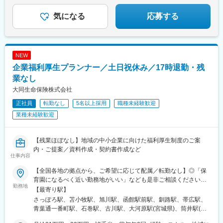
駅、蒲生駅、東京駅、都庁前駅、桜木町駅、仁愛女子高校駅、丸
の内駅(愛知県)、淀屋橋駅、堺筋本町駅、新西大寺町筋駅、高松駅
気になる
応募する
(香川県)
NEW
企業福利厚生プランナー／土日祝休み／17時退勤・残
業なし
大同生命保険株式会社
正社員
転勤なし
5名以上採用
職種未経験歓迎
業種未経験歓迎
【残業ほぼなし】地域の中小企業に向けた福利厚生制度のご案
内・ご提案／資料作成・契約書作成など
仕事内容
【全国各地の拠点から、ご希望に応じて配属／転勤なし】◎「保
育園になるべく近い勤務地がいい」なども是非ご相談ください
勤務地
♪◎U・Iターンも大歓迎【受動喫煙対策：あり／屋内全面禁煙】就
【最寄り駅】
業場所における受動喫煙防止のための取り組みとして、本社・支
さっぽろ駅、苫小牧駅、旭川駅、函館駅前駅、釧路駅、帯広駅、
社ともに完全禁煙としています＼子育て・家庭との両立を本気で
青葉通一番町駅、石巻駅、古川駅、大河原駅(宮城県)、筒井駅(青
応援／★子育てサポート企業として最上位ランクの「プラチナく
森県)、本八戸駅、撫牛子駅、盛岡駅、水沢駅、秋田駅、横手駅、