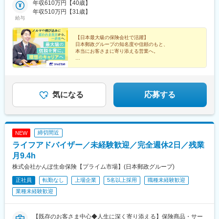
ア：富山県、石川県、福井県■東海エリア：岐阜県、静岡県、愛知
年収610万円【40歳】
駅、津軽五所川原駅、八戸駅、三沢駅(青森県)、新青森駅、上盛岡
県、三重県■近畿エリア：滋賀県、京都府、大阪府、兵庫県、奈良
年収510万円【31歳】
駅、二戸駅、一ノ関駅、宮古駅、北上駅、水沢駅、久慈駅、紫波
給与
県、和歌山県■中国エリア：岡山県、広島県、山口県、鳥取県、島
中央駅、田茂山駅、五橋駅、石巻駅、内湾入口駅、古川駅、白石
根県■四国エリア：徳島県、香川県、愛媛県、高知県■九州エリ
駅(宮城県)、くりこま高原駅、新田駅(宮城県)、泉外旭川駅、能代
ア：福岡県、佐賀県、長崎県、大分県、宮崎県、鹿児島県、熊本
【日本最大級の保険会社で活躍】
駅、東大館駅、羽後本荘駅、湯沢駅、横手駅、大曲駅(秋田県)、山
日本郵政グループの知名度や信頼のもと、
県■沖縄エリア：沖縄県※初期配属の都道府県を希望可！U・Iター
形駅、米沢駅、鶴岡駅、酒田駅、村山駅(山形県)、新庄駅、寒河江
本当にお客さまに寄り添える営業へ。
ン歓迎※基本的にスクーターまたはバイク、一部エリアは車で営業
駅、長井駅、白河駅、いわき駅、七日町駅、喜多方駅、二本松
※配属先のかんぽサービス部は応募者の希望も踏まえて決定※入社
■安心感とブランド力で営業がしやすい
駅、磐城石川駅、須賀川駅、原ノ町駅、福島学院前駅、郡山富田
■年休120日～／完全週休2日制
から3カ月間、研修センター等での育成プログラムに参加 育児等
駅、下館駅、古河駅、下妻駅、竜ケ崎駅、寺原駅、つくば駅、笠
■有休取得率96％／平均残業月9.4h
の家庭事情があり、参加が難しい場合はリモートプログラムとな
間駅、新鉾田駅、鹿島神宮駅、磯原駅、勝田駅、新栃木駅、佐野
■昨年度賞与実績4.3カ月分
ります
駅、西那須野駅、足利駅、新鹿沼駅、上今市駅、小山駅、真岡
気になる
応募する
駅、宝積寺駅、小金井駅、黒磯駅、駅東公園前駅、中央前橋駅、
桐生駅、太田駅(群馬県)、沼田駅、館林駅、伊勢崎駅、安中駅、群
馬藤岡駅、加須駅、秩父駅、小川町駅(埼玉県)、鶴瀬駅、佐原駅、
銚子駅、八日市場駅、東金駅、館山駅、荻窪駅、西早稲田駅、鶯
締切間近
NEW
谷駅、京成関屋駅、荒川区役所前駅、渋谷駅、経堂駅、昭島駅、
ライフアドバイザー／未経験歓迎／完全週休2日／残業
めじろ台駅、羽村駅、立川駅、京王八王子駅、東青梅駅、町田
駅、秋川駅、甲州街道駅、八王子みなみ野駅、上北台駅、新小平
月9.4h
駅、武蔵小金井駅、東村山駅、府中駅(東京都)、国領駅、瀬谷駅、
株式会社かんぽ生命保険【プライム市場】(日本郵政グループ)
上大岡駅、横浜駅、市が尾駅、センター南駅、向ケ丘遊園駅、武
正社員
転勤なし
上場企業
5名以上採用
職種未経験歓迎
蔵小杉駅、新百合ケ丘駅、鷺沼駅、小田原駅、藤沢駅、秦野駅、
茅ケ崎駅、平塚駅、横須賀中央駅、相武台下駅、海老名駅(相鉄・
業種未経験歓迎
小田急)、矢部駅、橋本駅(神奈川県)、韮崎駅、富士山駅、大月
駅、内野西が丘駅、高田駅(新潟県)、柏崎駅、直江津駅、松本駅、
飯田駅(長野県)、上諏訪駅、駒ケ根駅、穂高駅、岡谷駅、地鉄ビル
【既存のお客さま中心◆人生に深く寄り添える】保険商品・サー