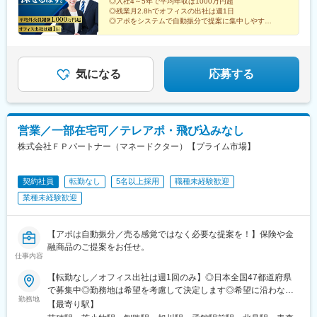
県)、東海神駅、志茂駅、有明駅(東京都)、西大島駅、西武新宿
◎入社4～5年で平均年収は1000万円超
駅、品川シーサイド駅、大井町駅、目黒駅、新宿駅(東京メトロ)、
広町駅(東京都)、馬喰町駅、吉祥寺駅、町田駅、自由が丘駅、立川
◎残業月2.8hでオフィスの出社は週1日
駅、南新宿駅、西新宿駅、御徒町駅、立川北駅、茅場町駅、向原
新宿三丁目駅、都庁前駅、阿佐ケ谷駅、荻窪駅、西永福駅、錦糸
駅、京王八王子駅、岩本町駅、日本大通り駅、伊勢佐木長者町
◎アポをシステムで自動振分で提案に集中しやすい
駅(東京都)、都電雑司ケ谷駅、桜台駅(東京都)、新桜台駅、府中競
町駅、桜新町駅、上野広小路駅、京成上野駅、立川駅、聖蹟桜ケ
◎生損保43社と証券会社3社と提携！幅広い提案可
駅、藤沢駅、平塚駅、沼津駅、高島町駅、馬車道駅、みなとみら
馬正門前駅、本郷三丁目駅、平沼橋駅、高島町駅
（証券商品は外務員登録者限定）
丘駅、小田急永山駅、水天宮前駅、日本橋駅(東京都)、銀座一丁目
い駅、新潟駅、長岡駅、西新発田駅、春日山駅、甲府駅、市役所
駅、仙川駅、調布駅、有楽町駅、東池袋駅、池袋駅、千川駅、田
前駅(長野県)、信濃荒井駅、電気ビル前駅、北鉄金沢駅、仁愛女子
無駅、練馬駅、江古田駅、石神井公園駅、大泉学園駅、光が丘
高校駅、敦賀駅、西岐阜駅、高山駅、多治見駅、新静岡駅、富士
気になる
応募する
駅、八王子駅、南大沢駅、めじろ台駅、東村山駅、玉川上水駅、
駅、第一通り駅、駅前駅、久屋大通駅、尾張一宮駅、津新町駅、
豊田駅、府中駅(東京都)、水道橋駅、町田駅、表参道駅、品川駅、
近鉄四日市駅、草津駅(滋賀県)、彦根駅、島ノ関駅、烏丸御池駅、
吉祥寺駅、学芸大学駅、自由が丘駅、伊勢原駅、海老名駅(相模
本町駅、北新地駅、旧居留地・大丸前駅、貿易センター駅、姫路
線)、富水駅、鴨宮駅、新百合ケ丘駅、川崎駅、矢向駅、鹿島田
駅、手柄駅、新大宮駅、和歌山市駅、鳥取駅、松江駅、電鉄出雲
営業／一部在宅可／テレアポ・飛び込みなし
駅、武蔵小杉駅、鷺沼駅、相模原駅、橋本駅(神奈川県)、相模大野
市駅、岡山駅前駅、銀山町駅、福山駅、袋町駅、新山口駅、徳山
株式会社ＦＰパートナー（マネードクター）【プライム市場】
駅、古淵駅、逗子駅、宮山駅、湘南台駅、鶴間駅、横須賀中央
駅、徳島駅、阿南駅、片原町駅(香川県)、松山市駅、丸亀駅、はり
駅、青葉台駅、新綱島駅、綱島駅、センター北駅、戸塚駅、東戸
まや橋駅、博多駅、小倉駅(福岡県)、東比恵駅、通谷駅、西鉄久留
塚駅、横浜駅、七条駅、山科駅、長岡京駅、阿倍野駅(地下鉄)、大
米駅、佐賀駅、平和公園駅、佐世保中央駅、水道町駅、大分駅、
契約社員
転勤なし
5名以上採用
職種未経験歓迎
阪梅田駅(阪神線)、四ツ橋駅、大阪難波駅、横堤駅、野田駅(阪神
中津駅(大分県)、宮崎駅、高見馬場駅、隼人駅、美栄橋駅、バスセ
線)、大阪城北詰駅、公園東口駅、高槻市駅、ＪＲ河内永和駅、枚
業種未経験歓迎
ンター前駅、函館駅、弘前駅、青葉通一番町駅、愛宕橋駅、長井
方公園駅、守口市駅、西原駅(広島県)、本通駅、宇品四丁目駅、潟
駅、駅東公園前駅、前橋駅、西武秩父駅、栄町駅(千葉県)、成田
元駅、知寄町駅、平和通駅、朝倉街道駅、祇園駅(福岡県)、出島
駅、京成船橋駅、九段下駅、上野広小路駅、馬喰横山駅、九品仏
【アポは自動振分／売る感覚ではなく必要な提案を！】保険や金
駅、鹿児島中央駅、古島駅、赤嶺駅、川越市駅、南越谷駅、本八
駅、立川北駅、八王子駅、神田駅(東京都)、石川町駅、関内駅、新
融商品のご提案をお任せ。
幡駅(都営線)、京成稲毛駅、千葉駅、大神宮下駅、新津田沼駅、大
高島駅、大庭駅、新富町駅(富山県)、福井城址大名町駅、遠州病院
仕事内容
師前駅、板橋区役所前駅、大森海岸駅、金町駅(東京都)、赤羽岩淵
駅、駅前大通駅、栄町駅(愛知県)、あすなろう四日市駅、石場駅、
駅、越中島駅、有明テニスの森駅、亀戸水神駅、青物横丁駅、下
京都市役所前駅、心斎橋駅、東梅田駅、元町駅(兵庫県)、三宮・花
【転勤なし／オフィス出社は週1回のみ】◎日本全国47都道府県
神明駅、鮫洲駅、新宿西口駅、新宿駅、南阿佐ケ谷駅、浜田山
時計前駅、山陽姫路駅、岡山駅、稲荷町駅(広島県)、中電前駅、眉
で募集中◎勤務地は希望を考慮して決定します◎希望に沿わない
駅、上野御徒町駅、上野駅、立川南駅、人形町駅、三越前駅、銀
勤務地
山ロープウェイ山麓駅、高松築港駅、堀詰駅、西小倉駅、東中間
転勤はありません＜本社＞■東京都台東区浅草橋1-1-8 FP浅草橋ビ
【最寄り駅】
座駅、東池袋四丁目駅、豊島園駅(都営線)、新江古田駅、京王八王
駅、花畑駅、原爆資料館駅、中佐世保駅、通町筋駅、加治屋町
ル・JR中央・総武線『浅草橋駅』西口出口より徒歩約2分・都営