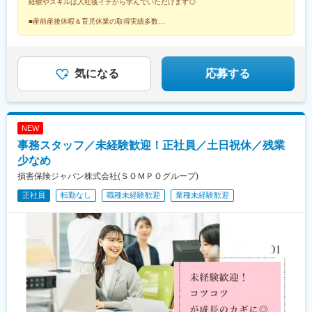
経験やスキルは入社後イチから学んでいただけます◎
円以上■東京／神奈川月給25万円以上
田駅、市役所前駅(千葉県)、岐阜駅、足羽山公園口駅、浜松駅、栄
町駅(愛知県)、国際センター駅、あすなろう四日市駅、田中口駅、
■産前産後休暇＆育児休業の取得実績多数
■通勤手当ほか手当制度多数
心斎橋駅、東中央町駅、立町駅、高松築港駅、天神駅、櫛田神社
前駅、花畑町駅、鹿児島中央駅、仙台駅、蒲生駅、東銀座駅、関
内駅、新千葉駅、仁愛女子高校駅、第一通り駅、丸の内駅(愛知
県)、堺筋本町駅、新西大寺町筋駅、紙屋町西駅、高松駅(香川
気になる
応募する
県)、西鉄福岡駅、祇園駅(福岡県)、辛島町駅、高見橋駅
NEW
事務スタッフ／未経験歓迎！正社員／土日祝休／残業
少なめ
損害保険ジャパン株式会社(ＳＯＭＰＯグループ)
正社員
転勤なし
職種未経験歓迎
業種未経験歓迎