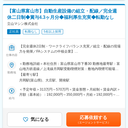
・見積の作成・提案
【富山県富山市】自動生産設備の組立・配線／完全週
■特徴：
休二日制◆賞与4.3ヶ月分◆福利厚生充実◆転勤なし
・工場全体の制御構想からPLC・HMI設計まで一貫して担当でき
ます
立山マシン株式会社
・複数設備を統合するライン制御・システム制御に携われます
正社員
転勤なし
5名以上採用
・立上げ・調整まで自ら行い、動く瞬間を見届けられます
・安全回路・省人化・自動化を含めた最適制御を提案できます
・顧客の生産条件に合わせた制御設計で、技術力を発揮できます
【完全週休2日制・ワークライフバランス充実／組立・配線の現場
力を発揮／FAシステムの中核企業】
■ 魅力・やりがい：
仕事内容
◇働きやすい環境
■業務概要
＜勤務地詳細＞本社住所：富山県富山市下番30 勤務地最寄駅：富
月残業平均は12時間、年間休日は125日とワークライフバランス
当社は、FAシステムや精密実装機などの自動生産設備を開発・製
山地方鉄道線／上滝線月岡駅受動喫煙対策：敷地内喫煙可能場所
◎で、手当や福利厚生も充実しています
造しており、幅広い産業分野での生産工程の自動化を支えていま
勤務地
あり変更の範囲：会社の定める事業所（リモートワーク含む）
◇スキルアップ環境
【最寄り駅】
す。本ポジションでは、産業用製造装置（自動生産設備）の組立
OJT＋外部研修で段階的に育成。経験の浅い方でも安心して技術
月岡駅(富山県)、大庄駅、開発駅
や配線業務を担当いただきます。高い技術力を活かしながら、現
習得が可能。
場の最前線で装置の品質と生産性向上に貢献できる役割です。
＜予定年収＞313万円～570万円＜賃金形態＞月給制＜賃金内訳＞
月額（基本給）：192,000円～350,000円＜月給＞192,000円～
■当グループについて：
■業務詳細
給与
350,000円＜昇給有無＞有＜残業手当＞有賃金はあくまでも目安
半導体や自動車、家電、医薬品といった幅広い産業向けに、組
・自動生産設備（搬送・組立・加工・検査を担う産業用製造装
の金額であり、選考を通じて上下する可能性があります。月給(月
立・検査・梱包の各工程を自動化するオーダーメイド設備を手が
置）の組立および配線作業
額)は固定手当を含めた表記です。
けています。現場ごとに異なる要求に合わせ、高精度で信頼性の
・製造工程における基板実装装置や医療・食品向け装置など多様
高いシステムを提供してきています。また、電子部品分野でも独
応募依頼する
な自動化設備の構築
気になる
自技術を活かし、当社のチップ抵抗器は小惑星探査機「はやぶ
（エージェントサービス）
・図面や仕様書に基づき、機械部品や電子部品の組立・配線・調
さ」に採用されるなど、極めて厳しい環境下での実績を持ちま