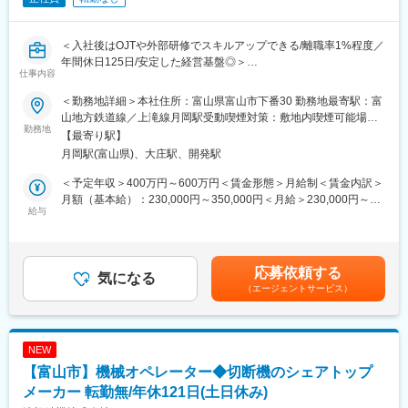
＜入社後はOJTや外部研修でスキルアップできる/離職率1%程度／
年間休日125日/安定した経営基盤◎＞
仕事内容
■職務内容：
＜勤務地詳細＞本社住所：富山県富山市下番30 勤務地最寄駅：富
当社は、自動車、医療、事務用機器の各業界に向けた設備に幅広
山地方鉄道線／上滝線月岡駅受動喫煙対策：敷地内喫煙可能場所
く携わっており、今回のポジションでは搬送ロボット事業におけ
勤務地
あり
【最寄り駅】
るソフトウェア開発を担当していただきます。具体的には、制御
月岡駅(富山県)、大庄駅、開発駅
ソフトウェアの開発、アプリケーションソフトの設計、ソフトの
デバッグ、さらに搬送ロボットの据え付けや調整を一貫して行っ
＜予定年収＞400万円～600万円＜賃金形態＞月給制＜賃金内訳＞
ていただきます。ただし、建設作業業務は含まれません。
月額（基本給）：230,000円～350,000円＜月給＞230,000円～
給与
350,000円＜昇給有無＞有＜残業手当＞有＜給与補足＞■賞与：有
■魅力ポイント：
（年2回）■賞与金額：計4.30ヶ月分（前年度実績）■その他の手
世界に認められる「高品質・高信頼のものづくり」に携わること
当等付記事項資格手当：1,000円～20,000円役職手当：3,000円～
ができます。群制御開発やアプリケーション開発の経験がある方
50,000円賃金はあくまでも目安の金額であり、選考を通じて上下
応募依頼する
は大歓迎です。
気になる
する可能性があります。月給(月額)は固定手当を含めた表記です。
（エージェントサービス）
■当社の特徴：
当社は、創業65周年を迎えた電子部品や精密機械の製造販売を行
う異業種企業グループの中核となる、FAソリューションを手掛け
NEW
る会社です。FAソリューションメーカーとして、国内外のさまざ
【富山市】機械オペレーター◆切断機のシェアトップ
まな産業分野から、高い評価をいただいており、中でも豊富な実
績を誇るのが、ロボットを用いた自動生産システムで、これまで
メーカー 転勤無/年休121日(土日休み)
に半導体、自動車、電機・電子、光学機器、医薬品業界向けの各