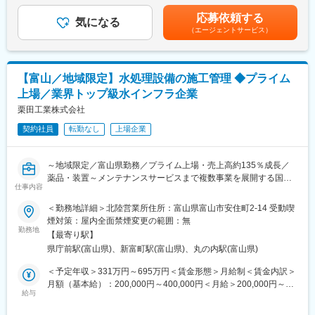
た。現在では『素材』の分野にも取り組み、多様なニーズに応え
※担当地域により月2~3回の宿泊を伴う出張あり
昇給：年1回■賞与：昨年実績3ヶ月■営業手当■販売促進手当（歩
る製品を提供しています。大学との産学共同研究やベンチャー企
応募依頼する
気になる
合）◇モデル年収30歳 8年目 ４００万円35歳 13年目 ５０
業の設立など、安定した経営基盤を築きながら、世界のモノづく
（エージェントサービス）
■取り扱い製品について
０万円 40歳 18年目 ６００万円賃金はあくまでも目安の金
りに貢献しています。社員の7割は未経験からスタートしており、
鉄やその他の材料を切断する、切断機を取り扱っております。同
額であり、選考を通じて上下する可能性があります。月給(月額)は
自動車業界、サービス業界、福祉業界など異業種からの転職者が
社の製品を使っている業界は広く、自動車・鉄道・建築・家電な
固定手当を含めた表記です。
多く活躍しています。
どで切断機を導入いただいています。※部品や建材(鉄骨)などの材
【富山／地域限定】水処理設備の施工管理 ◆プライム
料屋が同社の金属切断機を使っています。大手企業含め多くの企
上場／業界トップ級水インフラ企業
業のモノづくりを支えていますので、やりがいの大きいポジショ
変更の範囲：会社の定める業務
ンです。
栗田工業株式会社
契約社員
転勤なし
上場企業
■組織構成
富山営業所：7名
～地域限定／富山県勤務／プライム上場・売上高約135％成長／
■教育体制
薬品・装置～メンテナンスサービスまで複数事業を展開する国内
ご経験により、2～3か月間、富山本社で機械の基礎と業務の流れ
仕事内容
唯一の水インフラ企業／多様なソリューションを活用し総合的に
を学ぶための研修を実施します。※富山での住居は会社でご用意い
＜水と環境＞の課題を解決／専門性を高めながらスキルの幅も広
＜勤務地詳細＞北陸営業所住所：富山県富山市安住町2-14 受動喫
たします。※研修期間中も住宅手当支給あり。
がる／在宅可◎家族・住居手当充実～
煙対策：屋内全面禁煙変更の範囲：無
現場配属後も個々の成長レベルや事前にお持ちの知識やノウハウ
勤務地
の状況にもよりますが、最長半年ほどの期間をかけて習得をして
【最寄り駅】
■業務内容：
頂こうと考えています。先輩について回り、OJT形式で指導いた
県庁前駅(富山県)、新富町駅(富山県)、丸の内駅(富山県)
当社の電子営業二部 北陸営業課にて、富山県の大手電子工場を担
します。（その後も不安なことがあれば同行の継続は可能で
当し、超純水設備や排水処理設備の消耗品交換、メンテナンス、
＜予定年収＞331万円～695万円＜賃金形態＞月給制＜賃金内訳＞
す。）未経験でもご安心ください。
設備改造工事における施工管理業務をお任せします。現場作業の
月額（基本給）：200,000円～400,000円＜月給＞200,000円～
安全・品質管理、工事計画の立案・実行、協力会社との連携を通
給与
400,000円＜昇給有無＞有＜残業手当＞有＜給与補足＞■昇給：年
■津根マシンツールの働きやすさ
じて、プロジェクトの円滑な推進を図ります。
1回（4月）■賞与：年2回（7月、12月）※過去実績4.4ヶ月分■年収
【ワークライフバランス】