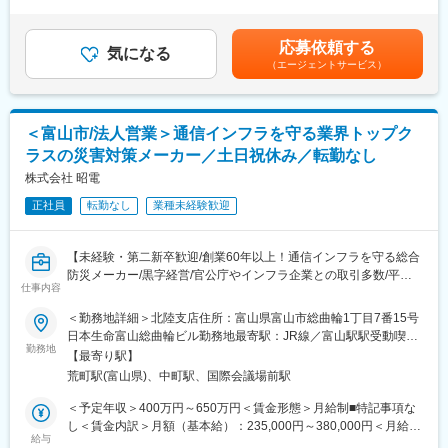
＞【給与】学歴・スキル等を考慮し決定。■賞与：年2回（7月・
■スキルを活かしながら、さらに磨き成長できる環境
・設計・開発（ロボット・工具）
12月）※年間4か月（2025年実績）■昇給（一般職）：年1回（4
薬品・装置～メンテナンスの技術を活かし多様な課題を解決でき
・ロボット制御システム開発
月）賃金はあくまでも目安の金額であり、選考を通じて上下する
ることに加え新規事業創出や各地域に合わせたCSV事業（節水・
応募依頼する
・電気設計（工具・ロボット）
気になる
可能性があります。月給(月額)は固定手当を含めた表記です。
ＧＨＧ排出削減、廃棄物の資源化などに貢献する製品・技術・ビ
（エージェントサービス）
・AI開発
ジネスモデル）の創出にも注力しており、積極投資も行っていく
【変更の範囲：会社の定める業務】
予定です。
企業の成長に合わせ、チャレンジする機会も多数あるため、スキ
■採用背景
ルやキャリアを高められる環境です。
＜富山市/法人営業＞通信インフラを守る業界トップク
「ロボットを核に世界最高水準の技術でものづくりの革新をリー
ラスの災害対策メーカー／土日祝休み／転勤なし
ドする」という中期スローガンのもと、制御装置開発の強化を進
変更の範囲：会社の定める業務
めています。その中核を担う即戦力人材の増員が必要となり、キ
株式会社 昭電
ャリア採用を行います。
正社員
転勤なし
業種未経験歓迎
■業務の魅力
主担当として設計・開発し、商品化まで完結させる経験を積める
【未経験・第二新卒歓迎/創業60年以上！通信インフラを守る総合
点が特長です。制御、ネットワーク、センサー、アプリケーショ
防災メーカー/黒字経営/官公庁やインフラ企業との取引多数/平均
ンと複数領域にまたがるため、技術の幅を広げながら、製品全体
仕事内容
勤続年収20年以上/残業20h・年休125日・土日祝休】
を俯瞰した設計力を磨くことができます。
＜勤務地詳細＞北陸支店住所：富山県富山市総曲輪1丁目7番15号
■業務内容：
日本生命富山総曲輪ビル勤務地最寄駅：JR線／富山駅駅受動喫煙
■キャリアパス
情報通信インフラを自然災害から守る保安装置や設備の営業（企
勤務地
対策：屋内全面禁煙変更の範囲：会社の定める事業所
中核エンジニアとして専門性を深める道に加え、経験に応じて後
【最寄り駅】
画・提案・営業）業務に従事していただきます。
進育成や技術判断を担うポジションへと役割を広げていくことが
荒町駅(富山県)、中町駅、国際会議場前駅
顧客はだれもが知る有名通信企業や官公庁が中心で、厳しい基準
可能です。商品化実績を重ねることで、事業を支える技術者とし
を持つ顧客から、長年の実績と認定を得ているニッチトップの企
＜予定年収＞400万円～650万円＜賃金形態＞月給制■特記事項な
ての存在感を高められます。
業です。
し＜賃金内訳＞月額（基本給）：235,000円～380,000円＜月給＞
設置工事までお客様と伴走できる関係構築の営業です。
給与
235,000円～380,000円＜昇給有無＞有＜残業手当＞有＜給与補足
■当社について