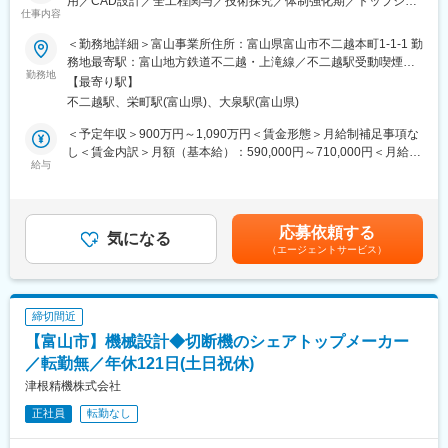
用／CAD設計／全工程関与／技術探究／体制強化期／トップシェ
す。
仕事内容
ア技術／多様な製品創出
■当社について：
＜勤務地詳細＞富山事業所住所：富山県富山市不二越本町1-1-1 勤
■本求人の魅力
お客様のご要望にあわせ、アルミ製構造部材から高度な自動化装
務地最寄駅：富山地方鉄道不二越・上滝線／不二越駅受動喫煙対
即戦力として裁量を持ち、顧客の技術課題解決の製品開発に挑む
勤務地
置、ロボット架台のカスタム製造を行い、お客様の生産ラインの
策：敷地内喫煙可能場所あり
【最寄り駅】
──。
イノベーションに貢献しています。
不二越駅、栄町駅(富山県)、大泉駅(富山県)
ヘッド交換式ドリル・エンドミルの設計・開発を通じて、多様な
ニーズに応える製品づくりに携わることができます！開発スピー
＜製造例＞
＜予定年収＞900万円～1,090万円＜賃金形態＞月給制補足事項な
ド強化を目的とした体制の中、技術探究心を活かせる環境が整っ
検査装置・コンベア・ロボット架台・クリーベンチ・作業台など
し＜賃金内訳＞月額（基本給）：590,000円～710,000円＜月給＞
ております！
給与
590,000円～710,000円＜昇給有無＞有＜残業手当＞有＜給与補足
同社のアルミフレーム・FA装置は、アクリルコーティングをして
＞【給与】学歴・スキル等を考慮し決定。■賞与：年2回（7月・
■業務内容
おり錆びにくく、遮断性に長けており高品質であることが特徴で
12月）※年間3か月（2024年実績）■昇給（一般職）：年1回（4
ヘッド交換式ドリル・エンドミル（モジュラードリル・エンドミ
す。
月）賃金はあくまでも目安の金額であり、選考を通じて上下する
応募依頼する
ル）の設計・開発を中心に、商品企画から性能評価、顧客ニーズ
気になる
また、組立てに必要な情報を直接フレームにプリントすることも
可能性があります。月給(月額)は固定手当を含めた表記です。
（エージェントサービス）
への対応まで、製品開発の全工程に関与いただきます。
可能であり作業時間を大幅削減することができます。
・CAD／CAMを用いた設計業務
＜商材について＞
・切削理論や工具材料の知識を活かした性能検証、
アルファフレームとは、溶接に代わる環境に配慮した工業用アル
締切間近
・環境負荷低減を意識した製品改良 等
ミ構造材で、同社が日本でいち早く開発し、シリーズ化していま
【富山市】機械設計◆切断機のシェアトップメーカー
す。
開発スピード強化を目的とした体制強化の中で、即戦力として裁
／転勤無／年休121日(土日祝休)
現在では230を超える豊富なラインナップで、自動車を始め、電
量を持って活躍いただける環境が整っております。
子、半導体、精密機械、製薬、食品と幅広い分野の顧客のニーズ
津根精機株式会社
に応えています。
正社員
転勤なし
■業務の魅力
設計・開発経験を活かし、裁量を持って製品開発に取り組めるポ
変更の範囲：会社の定める業務