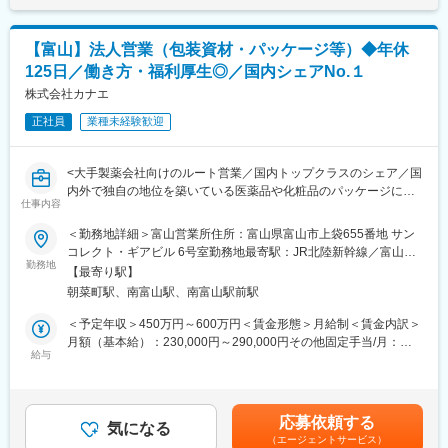
整を実施
す。さらに近年は航空機の部品生産を本格化させるなど、航空宇
・現場での工程管理や品質確認、改善提案なども積極的に推進
宙分野への事業展開も進めています。日常生活に身近な製品にも
・試運転・動作確認を通じて、完成度の高い設備の納品に貢献
当グループの技術は活かされています。たとえばガステーブルに
【富山】法人営業（包装資材・パッケージ等）◆年休
搭載される温度センサでは国内、韓国でトップレベルのシェアを
125日／働き方・福利厚生◎／国内シェアNo.１
■扱うサービス
維持しており、安全・安心な生活インフラを支える存在として産
FAシステム、精密実装機、各種自動化機器など、当社の強みであ
株式会社カナエ
業と暮らしの両面で価値を提供しています。
る開発製造力を活かしたソリューションです。
正社員
業種未経験歓迎
■組織構成
平均年齢43歳、20代～40代の社員が多く在籍し、同世代の仲間と
<大手製薬会社向けのルート営業／国内トップクラスのシェア／国
切磋琢磨できる環境です。従業員数480名の安定した組織体制で
内外で独自の地位を築いている医薬品や化粧品のパッケージに使
安心して働けます。
仕事内容
用される総合包装企業／年休125日／家族手当・住宅手当など福
利厚生◎>
＜勤務地詳細＞富山営業所住所：富山県富山市上袋655番地 サン
■業務の魅力
■業務内容：
コレクト・ギアビル 6号室勤務地最寄駅：JR北陸新幹線／富山駅
自らの手で装置を組み上げるやりがいがあり、幅広い業界のモノ
同社は、医薬品や化粧品・食品などのパッケージに使用される包
勤務地
受動喫煙対策：屋内喫煙可能場所あり変更の範囲：会社の定める
づくり現場を支える醍醐味を感じられます。新工場Atriumでは、
【最寄り駅】
装材料の販売や、包装機械の製作、医薬品メーカーや化粧品メー
事業所（リモートワーク含む）
カフェ併設の食堂など設備も充実しています。
朝菜町駅、南富山駅、南富山駅前駅
カーから預かった製品の包装加工を行っている会社です。大手の
製薬会社に向けて、国内シェアNo.1の包装資材の販売や受託加工
＜予定年収＞450万円～600万円＜賃金形態＞月給制＜賃金内訳＞
■教育体制
の営業をお任せします。顧客のニーズに応じて、包装に関する提
月額（基本給）：230,000円～290,000円その他固定手当/月：
OJTや先輩社員からのサポート体制が整っており、経験を積みな
案を行っていただきます。
給与
50,000円＜月給＞280,000円～340,000円＜昇給有無＞有＜残業手
がらスキルアップできます。
当＞有＜給与補足＞※これまでのご経験、適性に応じて決定しま
■具体的な業務：
す。・賞与：年2回（4～5ヶ月程度）・昇給：年1回賃金はあくま
■就業環境
・営業スタイル…既存顧客中心の営業です。長期的な関係性の構
でも目安の金額であり、選考を通じて上下する可能性がありま
完全週休2日制（年間休日126日）、月平均残業10時間程度と働き
応募依頼する
築を前提とした提案営業が基本となります。顧客先に出向き、新
気になる
す。月給(月額)は固定手当を含めた表記です。
やすく、育児・介護休暇の取得実績も豊富です。男性も育休を取
（エージェントサービス）
商品の情報を提供し、パッケージにまつわる悩みごとをヒアリン