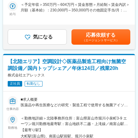
・顧客への定期接点
＜予定年収＞350万円～604万円＜賃金形態＞月給制＜賃金内訳＞
■入社後の流れ：
・見積書や提案書の作成
月額（基本給）：230,000円～350,000円その他固定手当/月：
入社後は先輩社員からのOJTを中心に業務をキャッチアップ頂き
・顧客からの問合せ、納期調整などの対応
給与
30,000円固定残業手当/月：40,000円（固定残業時間17時間0分/月
ます。業界未経験の方も入社後ご活躍しておりますのでご安心下
・梱包、納品作業
～12時間0分/月）超過した時間外労働の残業手当は追加支給＜月
さい。
・製品据え付け
給＞300,000円～420,000円（一律手当を含む）＜昇給有無＞有＜
残業手当＞有＜給与補足＞■その他固定手当/月：住宅手当として
■やりがい：
応募依頼する
詳細な製品設計や仕様決めなど専門知識が必要な商談の場合には
気になる
一律支給。■昇給：あり（過去実績：1月あたり3,000円～10,000
顧客の要望に応じた機能の追加などの柔軟なカスタマイズが可能
（エージェントサービス）
技術担当者同行の上商談を行うため、はじめのうちは知識がなく
円）■賞与：あり（過去実績：年2回／計300,000～1,000,000円）
となりますので、既製品を売るだけでなく、幅広い提案が可能で
ても安心して挑戦できる環境です。
賃金はあくまでも目安の金額であり、選考を通じて上下する可能
す。また、自社ショールームにて実機を用いた提案も出来、顧客
性があります。月給(月額)は固定手当を含めた表記です。
に寄り添いながら営業力を身に着けられる環境です。
■入社後の流れ
【北陸エリア】空調設計◇医薬品製造工程向け無菌空
入社後3~6か月ほど座学研修や現場でのojtを行いながらじっくり
■当社について：
調設備／国内トップシェア／年休124日／残業20h
業界理解を深めていただきます。
「計測で未来を測り、半導体で未来を創る」というパーパスを掲
株式会社エアレックス
げ、半導体製造装置部門と精密測定機器部門という2つの事業領域
■担当顧客数
により、安定した収益を実現すると共に、両事業間のシナジーを
正社員
転勤なし
・北関東～中国地方までの範囲で1人当たり10数社程度を担当し
高め、計測技術を持つ唯一の半導体製造装置メーカーとして、国
ていただきます。
内外で高いシェアを誇ります。精密計測機器国内トップクラス／
・顧客によっては月に1回程度、国内出張があります (宿泊を伴う
半導体ウェハテスト装置世界トップシェアとなり、高い製品力を
■求人概要
場合があります※会社規定により出張手当があります)
誇っております。
医薬品や再生医療などの研究・製造工程で使用する無菌アイソレ
仕事内容
ーター装置の設計・製作・施工までをトータルに手がける当社に
■組織構成
変更の範囲：会社の定める業務
て、特殊空調設備の空調設計をお任せします。機械/設備そのもの
＜勤務地詳細＞北陸事務所住所：富山県富山市堀川小泉町3-9 エ
・40代～50代の社員が多く営業部門は課長、主任、メンバーの3
よりも空調設備による「室内の空気の流れ」を専門に設計するた
ーワン堀川勤務地最寄駅：富山地鉄不二越・上滝線／南富山駅受
名で運営しています。
め、設備や建築に関する知識/経験も活かせる仕事です。
勤務地
動喫煙対策：屋内全面禁煙変更の範囲：無
【最寄り駅】
・現在担当エリアなどはありませんが、長期的には担当エリアを
大町駅(富山県)、南富山駅前駅、堀川小泉駅