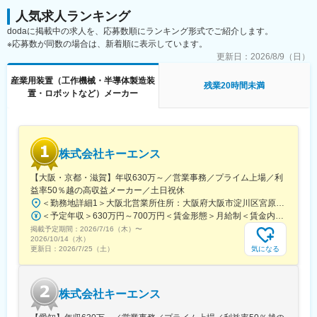
年に1度「自己申告書」という書類を直接総務部へ提出します。そ
の中で異動希望や、悩んでいること、困っていることを記入する
人気求人ランキング
欄があるため、ご自身のキャリアの不安なども払拭できる環境で
dodaに掲載中の求人を、応募数順にランキング形式でご紹介します。
す。
※応募数が同数の場合は、新着順に表示しています。
更新日：
2026/8/9（日）
■当社の強み
・平成27年に開業した北陸新幹線のレールにも津根精機の切断機
産業用装置（工作機械・半導体製造装
残業20時間未満
が使用されています。丈夫で硬いレールを誤差なく切るため、
置・ロボットなど）メーカー
100年以上かけて築き上げた圧倒的な技術力が使われています。
・切断機と工具両方を独自開発する当社だからこそ、顧客のニー
ズに応じてオーダーメイドを行っています。切断機と鋸刃などの
工具を両方独自開発するメーカーは世界中を探しても津根精機し
株式会社キーエンス
かありません。切断機メーカーであるノウハウを活かし、優れた
鋸刃、工具等を独自に自社で開発しています。また、同時に鋸
【大阪・京都・滋賀】年収630万～／営業事務／プライム上場／利
刃、工具等の深い理解が切断機の設計にも生かされています。
益率50％越の高収益メーカー／土日祝休
＜勤務地詳細1＞大阪北営業所住所：大阪府大阪市淀川区宮原3-5-36 新大阪トラストタワー勤務地最寄駅：新大阪駅受動喫煙対策：敷地内喫煙可能場所あり＜勤務地詳細2＞京都営業所住所：京都府京都市下京区四条通室町東入函谷鉾町101 アーバンネット四条烏丸ビル受動喫煙対策：屋内全面禁煙＜勤務地詳細3＞滋賀営業所住所：滋賀県大津市中央2-2-6 受動喫煙対策：屋内全面禁煙変更の範囲：会社の定める事業所
変更の範囲：会社の定める業務
＜予定年収＞630万円～700万円＜賃金形態＞月給制＜賃金内訳＞月額（基本給）：279,000円～281,000円＜月給＞279,000円～281,000円＜昇給有無＞有＜残業手当＞有＜給与補足＞上記は入社初年度の想定年収です。※月給の金額とは別で、残業代、業績賞与支給有り※賞与：年4回、昇給：年1～2回※経験・能力等を考慮の上、同社規定により待遇を決定します※年収は会社業績によって変動することがあります賃金はあくまでも目安の金額であり、選考を通じて上下する可能性があります。月給(月額)は固定手当を含めた表記です。
掲載予定期間：
2026/7/16（木）
〜
2026/10/14（水）
気になる
更新日：
2026/7/25（土）
株式会社キーエンス