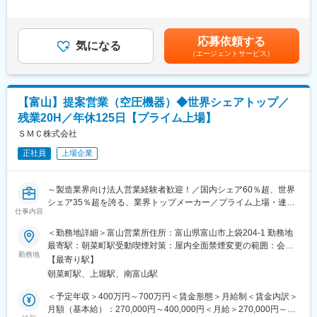
＞※経験・年齢・資格・前職給与考慮し、当社規定により決定いた
株式会社不二越（NACHI）は、切削工具・工作機械・産業用ロボ
■業務特徴：
します※各種手当（家族・資格・役職他）昇給年1回（3.5%：規定
ット・ベアリング・油圧機器・特殊鋼材料を手がける総合機械メ
顧客の課題に対して多角的な視点から災害対策のソリューション
による）※残業代は営業手当超過分支給賃金はあくまでも目安の金
ーカーです。材料開発から部品、機械、ロボットまでを一貫して
応募依頼する
を提案し、課題解決に導くことがミッションです。
気になる
額であり、選考を通じて上下する可能性があります。月給(月額)は
提供できる独自の事業体制を強みに、自動車、航空機、建設機
（エージェントサービス）
現代の社会基盤となっている通信インフラ設備を守る製品を自社
固定手当を含めた表記です。
械、電子機器など幅広い産業分野のものづくりを支え、世界各国
で製造、販売。保守管理まで一気通貫で行っており、業界内では
で事業を展開しています。
トップクラスの実績と信頼を得ております。
変更の範囲：会社の定める業務
【富山】提案営業（空圧機器）◆世界シェアトップ／
《顧客について》
残業20H／年休125日【プライム上場】
電力会社、官公庁や公共団体や一般のメーカー、JRほか民間鉄道
会社、NHKなどの放送メディアや情報通信会社(携帯電話など)
ＳＭＣ株式会社
様々です。
正社員
上場企業
《製品について》
情報通信の各種機器をはじめ、保安装置や電源機器及びそれに繋
がる機器を守る耐雷トランス、通信ケーブル用保安装置など多岐
～製造業界向け法人営業経験者歓迎！／国内シェア60％超、世界
にわたります。大手企業様との取引も多い為、数千万単位のプロ
シェア35％超を誇る、業界トップメーカー／プライム上場・連結
ジェクトに携わる機会もございます。
仕事内容
売上約8,000億円・自己資本比率約90％安定経営・連結売上高1兆
《営業手法について》
円に向け投資加速～
＜勤務地詳細＞富山営業所住所：富山県富山市上袋204-1 勤務地
顧客の課題に応じて、多様な製品・サービスを組み合わせた最適
最寄駅：朝菜町駅受動喫煙対策：屋内全面禁煙変更の範囲：会社
なソリューションを提案していただきます。チーム制による営業
■概要：
勤務地
の定める事業所
展開で、上司・同僚のサポートを受けながら業務を遂行していた
【最寄り駅】
FA・自動化に不可欠な空気圧機器で世界シェア１位を誇っている
だきます。
朝菜町駅、上堀駅、南富山駅
当社にて、空気圧機器や電動機器をはじめとした自動制御機器及
び周辺機器の法人営業をお任せします。
＜予定年収＞400万円～700万円＜賃金形態＞月給制＜賃金内訳＞
■入社後について：
エンドユーザ、製造装置・ロボットメーカや代理店等の工場や装
月額（基本給）：270,000円～400,000円＜月給＞270,000円～
導入研修やOJT等、しっかり育成する制度を用意しています。未