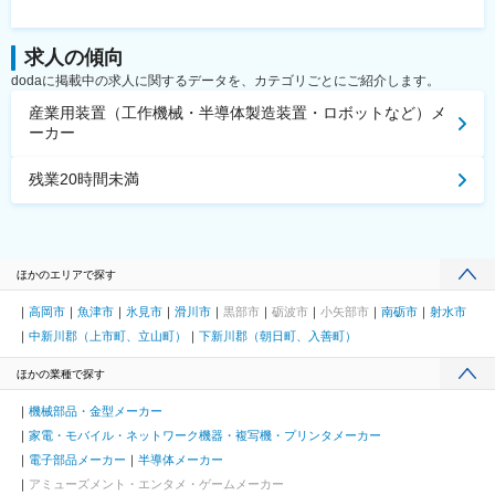
求人の傾向
dodaに掲載中の求人に関するデータを、カテゴリごとにご紹介します。
産業用装置（工作機械・半導体製造装置・ロボットなど）メ
ーカー
残業20時間未満
ほかのエリアで探す
高岡市
魚津市
氷見市
滑川市
黒部市
砺波市
小矢部市
南砺市
射水市
中新川郡（上市町、立山町）
下新川郡（朝日町、入善町）
ほかの業種で探す
機械部品・金型メーカー
家電・モバイル・ネットワーク機器・複写機・プリンタメーカー
電子部品メーカー
半導体メーカー
アミューズメント・エンタメ・ゲームメーカー