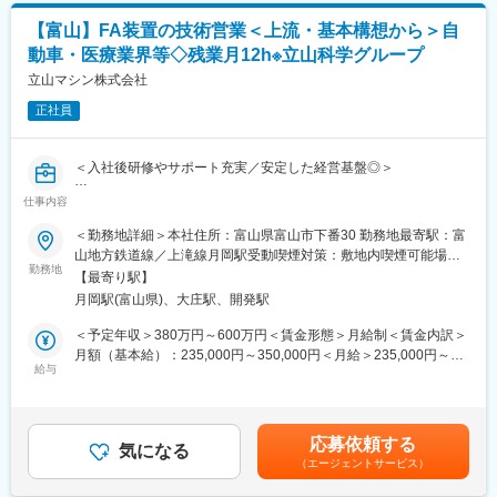
す。さらに近年は航空機の部品生産を本格化させるなど、航空宇
高いシステムを提供してきています。また、電子部品分野でも独
宙分野への事業展開も進めています。日常生活に身近な製品にも
【富山】FA装置の技術営業＜上流・基本構想から＞自
自技術を活かし、当社のチップ抵抗器は小惑星探査機「はやぶ
当グループの技術は活かされています。たとえばガステーブルに
動車・医療業界等◇残業月12h※立山科学グループ
さ」に採用されるなど、極めて厳しい環境下での実績を持ちま
搭載される温度センサでは国内上位のシェアを維持しており、安
す。さらに近年は航空機の部品生産を本格化させるなど、航空宇
立山マシン株式会社
全・安心な生活インフラを支える存在として産業と暮らしの両面
宙分野への事業展開も進めています。日常生活に身近な製品にも
で価値を提供しています。
正社員
当グループの技術は活かされています。たとえばガステーブルに
搭載される温度センサでは国内上位のシェアを維持しており、安
変更の範囲：会社の定める業務
全・安心な生活インフラを支える存在として産業と暮らしの両面
＜入社後研修やサポート充実／安定した経営基盤◎＞
で価値を提供しています。
仕事内容
■職務内容：
変更の範囲：会社の定める業務
自動車・医療・事務機器メーカー向けに、生産ラインで稼働する
＜勤務地詳細＞本社住所：富山県富山市下番30 勤務地最寄駅：富
FA設備（自動組立・検査・梱包など）の開発を行っています。当
山地方鉄道線／上滝線月岡駅受動喫煙対策：敷地内喫煙可能場所
社技術営業として、FA装置の提案を担当。自動化設備の基本構想
勤務地
あり
【最寄り駅】
づくり～見積作成までの上流工程をお任せします。
月岡駅(富山県)、大庄駅、開発駅
■職務詳細：
＜予定年収＞380万円～600万円＜賃金形態＞月給制＜賃金内訳＞
当社は組立て・検査・梱包領域の設備を特に得意としており、長
月額（基本給）：235,000円～350,000円＜月給＞235,000円～
年積み上げたノウハウが強み。自動車・医療・事務機器など多様
給与
350,000円＜昇給有無＞有＜残業手当＞有＜給与補足＞■賞与：有
なメーカーのプロジェクトに携われます。
（年2回）■賞与金額：計4.30ヶ月分（前年度実績）賃金はあくま
でも目安の金額であり、選考を通じて上下する可能性がありま
・お客様の仕様書・課題を確認
す。月給(月額)は固定手当を含めた表記です。
応募依頼する
・工場での打ち合わせ、仕様擦り合わせ
気になる
（エージェントサービス）
・生産設備のレイアウト・構造検討（基本構想）
・最適なユニット選定や方式検討