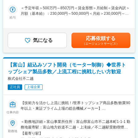
■募集背景
設定の上営業活動に取り組める環境を整備予定です。
再生医療関係の需要は今後も伸びていくと予想されており、今回
＜予定年収＞500万円～850万円＜賃金形態＞月給制＜賃金内訳＞
は受注増加に対応するための増員募集を行っています。
月額（基本給）：230,000円～500,000円＜月給＞230,000円～
■当社について：
給与
500,000円＜昇給有無＞有＜残業手当＞有＜給与補足＞■昇給：年
当社は1967年に「カーボン製品」や「半導体製造装置用部品」を
■業務の詳細
1回■賞与：年2回（場合によって3回）※過去実績：5.7ヶ月分（3
取り扱う商社としてスタートし、自らモノづくりへ参入しまし
・製薬会社などから当社に入る空調設備設置依頼に対し、仕様や
回支給）■年収例（諸手当含む）830万円 入社10年目、42歳(月給
た。現在では『素材』の分野にも取り組み、多様なニーズに応え
見積りを決定。
45万円＋賞与)610万円 入社5年目、33歳(月給37万円＋賞与)530
る製品を提供しています。大学との産学共同研究やベンチャー企
応募依頼する
・並行してより詳細に湿度や温度などの計算を実施。空調に必要
気になる
万円 入社4年目、27歳(月給30万円＋賞与)賃金はあくまでも目安
業の設立など、安定した経営基盤を築きながら、世界のモノづく
（エージェントサービス）
なファンなどの機器の大きさや台数を具体的に割り出し、配置・
の金額であり、選考を通じて上下する可能性があります。月給(月
りに貢献しています。社員の7割は未経験からスタートしており、
配管を検討。
額)は固定手当を含めた表記です。
自動車業界、サービス業界、福祉業界など異業種からの転職者が
・既製の空調設備を使う場合は発注を、新たに製作する場合はそ
多く活躍しています。
の設計を実施。
【富山】組込みソフト開発（モーター制御）◆世界ト
・最終的な空気の湿度や温度を計算し全体を調整。施工会社と取
ップシェア製品多数／上流工程に挑戦したい方歓迎
り付けに関する打ち合わせなどを行い、状況確認と微修正をして
変更の範囲：会社の定める業務
業務完了。
株式会社不二越
正社員
上場企業
■勤務スタイル
打合せや施工部門支援のため、富山市ほか近隣都府県の客先を訪
問する機会もあります。
【技術力を活かし上流に挑戦！/世界トップシェア商品多数/創業90
年以上・東証プライム上場の総合機械メーカー】
■業務の特徴
仕事内容
医薬品業界や大学などの研究機関がお客様となるため、自身の携
★モーター・センサー技術の応用展開を担う本ポジションでは、
＜勤務地詳細＞富山事業所住所：富山県富山市不二越本町1-1-1 勤
わった製品が医学の発展に活かされている事実にやりがいを感じ
事業部と連携しながら社会実装を推進。安定した環境で専門性を
務地最寄駅：富山地方鉄道不二越・上滝線／不二越駅受動喫煙対
られます。また、当社は国内外で60件以上の特許を取得し、有力
深めたい方に最適です。
勤務地
策：敷地内喫煙可能場所あり変更の範囲：会社の定める事業所
企業や大学との連携・共同研究も推進するなど、エキスパート集
【最寄り駅】