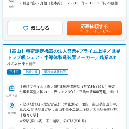
既存のお客様と共にエンドユーザー訪問・提案
＜賃金内訳＞月額（基本給）：265,160円～319,350円その他固定
かす社員の仕事への姿勢で、多くの海外半導体メーカーから信頼
自社工場への仕様確認・見積作成・発注業務や納期調整
給与
手当/月：5,100円～37,600円＜月給＞270,260円～356,950円＜昇
をいただき、社員はグローバルに活躍しています。
展示会への出展、商品の販売拡大に向けて活動して頂きます。
給有無＞有＜残業手当＞有＜給与補足＞※上記年収は住宅地域手当
※社用車あり/AT車/バンもしくはワンボックス（直行直帰もあり）
込・残業20時間想定の場合■昇給：年1回（7月）■賞与：年2回（7
変更の範囲：会社の定める業務
月、12月※4ヶ月）■その他固定手当：【住宅地域手当】5,100円～
応募依頼する
■「ツルミポンプ」商材の魅力：
気になる
37600円賃金はあくまでも目安の金額であり、選考を通じて上下
（エージェントサービス）
「水をくみ上げるポンプ」を作る国内トップクラスの製品です。
する可能性があります。月給(月額)は固定手当を含めた表記です。
建設・土木分野、河川・治水分野などに留まらない社会インフラ
に関わる様々なシーンで活躍しています。
ゲリラ豪雨対策や水害発生時の復旧にも各種製品が使われており
【富山】精密測定機器の法人営業※プライム上場／世界
ます。
トップ級シェア・半導体製造装置メーカー／残業20h
あなたが拡販したポンプが、災害時に人を助けることになるかも
しれない、そんなやりがいのある製品を販売いただきます。
株式会社 東京精密
正社員
上場企業
業種未経験歓迎
■充実した就業環境：
◎年間休日124日／完全週休2日（土・日・祝）
◎時差出勤制度有 7：45～16：30/8：45～17：30/9：45～18：
【東証プライム上場／5期連続増収増益（営業利益19％）安定し
30
た事業基盤／国内・世界シェアNO.1／平均年収800万超／週に1度
◎賞与 4カ月分支給
仕事内容
の定時退社日を設定・年休127日・土日祝休み／豊富な福利厚生
◎「頑張った人は、きちんと評価する」、ツルミの人事制度
で働きやすい環境】
＜勤務地詳細＞北陸営業所（精密測定）住所：富山県富山市中川
◎キャリアアップ支援制度・お祝い金支給有
原31-1 勤務地最寄駅：富山地鉄不二越上滝線／大泉駅受動喫煙対
◎地域手当・家族手当など手当も充実しています！
■業務概要：
勤務地
策：屋内全面禁煙変更の範囲：会社の定める事業所（リモートワ
【最寄り駅】
当社の営業担当として精密測定機器の営業をお任せ致します。
ーク含む）
■異業界の方も活躍中！人柄重視の採用になります！
大泉駅(富山県)、不二越駅、栄町駅(富山県)
商社／公務員／自動車ディーラー／メーカー
■業務詳細：