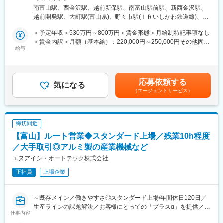
３１－３ 受動喫煙対策：屋内全面禁煙＜勤務地詳細3＞福井支店
南富山駅、西金沢駅、越前新保駅、南富山駅前駅、新西金沢駅、
■業務内容：
住所：福井県福井市高柳1-403 勤務地最寄駅：えちぜん鉄道勝山
■キャリアパス
越前開発駅、大町駅(富山県)、野々市駅(ＩＲいしかわ鉄道線)、追
自社ボイラおよび、付帯機器の営業を主に行っていただきます。
永平寺線／越前開発駅受動喫煙対策：屋内全面禁煙変更の範囲：
技術開発から事業部連携による商品化までを経験することで、将
分口駅
また、お客様の要望によっては自社製品のみならず他社製品を取
会社の定める事業所（リモートワーク含む）
＜予定年収＞530万円～800万円＜賃金形態＞月給制特記事項なし
来的には技術企画や開発リーダーとしてのキャリア形成が可能で
り扱うこともあります。
＜賃金内訳＞月額（基本給）：220,000円～250,000円その他固定
す。専門性を活かしながら、社会実装に貢献する技術者として成
給与
手当/月：25,000円＜月給＞245,000円～275,000円＜昇給有無＞
長できます。
■業務の流れ：
有＜残業手当＞有＜給与補足＞■昇給：評価に応じて昇給有 ※年
販売折衝から要望ヒアリング、見積、納期調整、受注、納入まで
1回（6月） ■賞与：年2回（6月・12月）※6.03か月／23年実績賃
■同社の魅力：
を一貫して担当します。
金はあくまでも目安の金額であり、選考を通じて上下する可能性
・同社は東証プライム上場の切削工具・ベアリング・産業用ロボ
応募依頼する
主にボイラー室内の製品一式を取り扱います。ボイラ本体のみな
気になる
があります。月給(月額)は固定手当を含めた表記です。
ットの製造を中心とするメーカー企業です。社員も連結で約7,500
（エージェントサービス）
らず、付帯品の水処理機器や工場内の配管工事等、工場内インフ
人在籍し、ロボット・工具・工作機械・ベアリング・油圧機器・
ラにおける熱分野の商品を幅広く取り圧買っていただきます。
カーハイドロリクス・特殊鋼・工業炉の８事業を展開していま
す。
■1週間の営業の流れ（例）：
・同社の技術は世界的な少子高齢化による労働人口の減少を背景
締切間近
月曜・火曜：お客様先を訪問し、製品導入について打ち合わせ
として、人手不足の解消、生産性の向上などのニーズの需要があ
【富山】ルート営業◆スタンダード上場／残業10h程度
水曜：訪問した企業様の見積書など事務作業（リモート）
り、世界の生産現場に寄与しています。
木曜：見積書をもって再訪問、打ち合わせ。打ち合わせ後直帰し
／大手取引◎アルミ製の産業機械など
・同社は世界シェアNO.1の製品も多く所有、海外拠点も32カ所と
リモート勤務
エヌアイシ・オートテック株式会社
多く、グローバルに活躍の場を広げています。
金曜：代理店営業の方から連絡いただき、新規企業様へ訪問、お
正社員
上場企業
打ち合わせ
変更の範囲：会社の定める業務
※導入時は施工管理やフィールドエンジニアの方が対応しますが、
引き渡し時には現場との橋渡し役として現場にも訪問いたしま
～既存メイン／働きやすさ◎スタンダード上場/年間休日120日／
す。
生産ラインの課題解決／お客様にとっての「プラスα」を提供／ア
※外出先や出張先でも事務処理ができるよう、1人に1台PC・タブ
仕事内容
ルミフレームのリーディングカンパニー～
レット端末を支給しており、業務効率化を進めています。