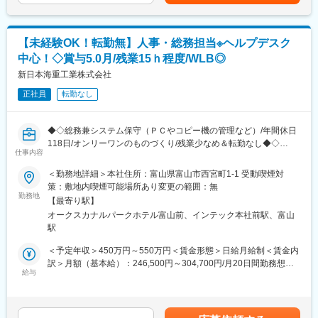
得しやすい職場です。
グします。顧客の要望に基づいて、ベストな形状、性質に合った
包装材料を提案します。1名あたりの担当社数は20～30社程度で
■想定されるキャリアパス
す。
組立・配線の経験を積んだ後は、リーダーや工程管理、設備開発
【未経験OK！転勤無】人事・総務担当※ヘルプデスク
・顧客…大手製薬メーカーなど
など多様なキャリアに挑戦可能。長期的な成長が見込めます。
中心！◇賞与5.0月/残業15ｈ程度/WLB◎
・商材…包装材料・パッケージなど
包装資材の販売にとどまらず、包装機器や独自技術を活かした受
新日本海重工業株式会社
■企業の特徴/魅力
託加工など総合提案が可能。豊富なノウハウと業界トップクラス
立山科学グループのFA事業中核企業として、地域未来牽引企業に
正社員
転勤なし
の高い技術力で顧客の課題解決に寄与できます。
も選定。安定経営のもと、制度や福利厚生もグループ共通で充実
しています。
■部署構成：
◆◇総務兼システム保守（ＰＣやコピー機の管理など）/年間休日
第一営業部富山営業所（所長1名、営業2名、事務1名）
変更の範囲：会社の定める業務
118日/オンリーワンのものづくり/残業少なめ＆転勤なし◆◇
仕事内容
■業務の魅力：
■おすすめPOINT ＼社内から“働きやすさ”と“ものづくり”を支え
＜勤務地詳細＞本社住所：富山県富山市西宮町1-1 受動喫煙対
・化粧品・医薬品・食品などのパッケージという、生活に密着し
る中核ポジション／
策：敷地内喫煙可能場所あり変更の範囲：無
た製品を取扱います。店頭（ドラッグストア等）に自身の関わっ
・総務とシステム保守を兼務し、社内IT環境の「困った」を解決
勤務地
た商品を発見した際には、何物にも代えがたいやりがいを感じる
【最寄り駅】
する頼られポジションです◎
業務です。
オークスカナルパークホテル富山前、インテック本社前駅、富山
・残業月10～15時間程度、有休は1時間単位で取得可能とワーク
・医薬品の誤飲防止包装など、人々の命と健康を守る製品づくり
駅
ライフバランスも良好です◎
に携わり、「包むで未来を創る」という理念のもと社会課題解決
＜予定年収＞450万円～550万円＜賃金形態＞日給月給制＜賃金内
に貢献できる点が魅力です。
■職務内容：
訳＞月額（基本給）：246,500円～304,700円/月20日間勤務想定
・高齢化に伴い需要が伸びる製薬分野を基盤に、生活に不可欠な
総務グループで、PC・通信機器・OA機器など社内インフラの保
給与
＜想定月額＞246,500円～304,700円＜昇給有無＞有＜残業手当＞
包装事業を展開。市場変動に強く、長く安心して働ける安定した
守を中心に、総務・人事業務も幅広く担当いただきます。プログ
有＜給与補足＞※年齢や経験に応じ年収が増減する可能性がありま
事業基盤が整っています。
ラミングやシステム開発はなく、「社内で安心してIT機器を使え
す。■賞与：計5.00ヶ月分（前年度実績）賃金はあくまでも目安の
る状態を保つ」ことがミッションです。
金額であり、選考を通じて上下する可能性があります。月給(月額)
■研修／教育体制：