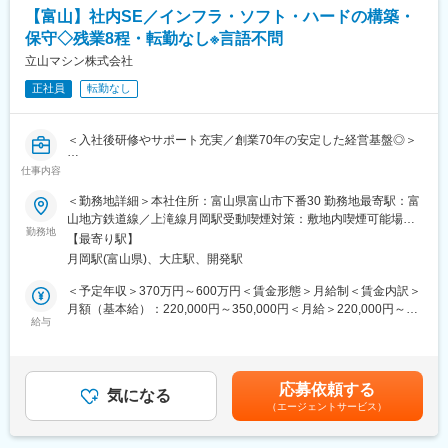
・見積の作成・提案
が整っています。
【富山】社内SE／インフラ・ソフト・ハードの構築・
★魅力３：充実した福利厚生
保守◇残業8程・転勤なし※言語不問
■特徴：
転勤がなく、家族手当や誕生日休暇、資格取得費用会社負担など
・工場全体の制御構想からPLC・HMI設計まで一貫して担当でき
立山マシン株式会社
福利厚生が充実しているため、長期就業できる環境が整っていま
ます
す。
正社員
転勤なし
・複数設備を統合するライン制御・システム制御に携われます
・立上げ・調整まで自ら行い、動く瞬間を見届けられます
変更の範囲：会社の定める業務
・安全回路・省人化・自動化を含めた最適制御を提案できます
＜入社後研修やサポート充実／創業70年の安定した経営基盤◎＞
・顧客の生産条件に合わせた制御設計で、技術力を発揮できます
仕事内容
■職務内容：
■ 魅力・やりがい：
当社は、自動車・医療・事務用機器など幅広い業界向けに、組
＜勤務地詳細＞本社住所：富山県富山市下番30 勤務地最寄駅：富
◇働きやすい環境
立・検査・梱包設備を中心としたFAソリューションを提供してい
山地方鉄道線／上滝線月岡駅受動喫煙対策：敷地内喫煙可能場所
月残業平均は12時間、年間休日は126日とワークライフバランス
ます。この度、当社にて社内SEを募集します。社内ITインフラ・
勤務地
あり変更の範囲：会社の定める事業所（リモートワーク含む）
◎で、手当や福利厚生も充実しています。
【最寄り駅】
ソフトウェア・ハードウェアの構築・保守等、幅広くご担当いた
◇スキルアップ環境
月岡駅(富山県)、大庄駅、開発駅
だきます。
OJT＋外部研修で段階的に育成。経験の浅い方でも安心して技術
＜予定年収＞370万円～600万円＜賃金形態＞月給制＜賃金内訳＞
習得が可能。
■魅力：
月額（基本給）：220,000円～350,000円＜月給＞220,000円～
◇働きやすい環境
給与
350,000円＜昇給有無＞有＜残業手当＞有＜給与補足＞■賞与：有
■当グループについて：
月残業平均は12時間、年間休日は126日とワークライフバランス
（年2回）■賞与金額：計4.30ヶ月分（前年度実績）賃金はあくま
半導体や自動車、家電、医薬品といった幅広い産業向けに、組
◎、手当や福利厚生も充実しています。
でも目安の金額であり、選考を通じて上下する可能性がありま
立・検査・梱包の各工程を自動化するオーダーメイド設備を手が
す。月給(月額)は固定手当を含めた表記です。
けています。現場ごとに異なる要求に合わせ、高精度で信頼性の
応募依頼する
■当グループについて：
気になる
高いシステムを提供してきています。また、電子部品分野でも独
（エージェントサービス）
半導体や自動車、家電、医薬品といった幅広い産業向けに、組
自技術を活かし、当社のチップ抵抗器は小惑星探査機「はやぶ
立・検査・梱包の各工程を自動化するオーダーメイド設備を手が
さ」に採用されるなど、極めて厳しい環境下での実績を持ちま
けています。現場ごとに異なる要求に合わせ、高精度で信頼性の