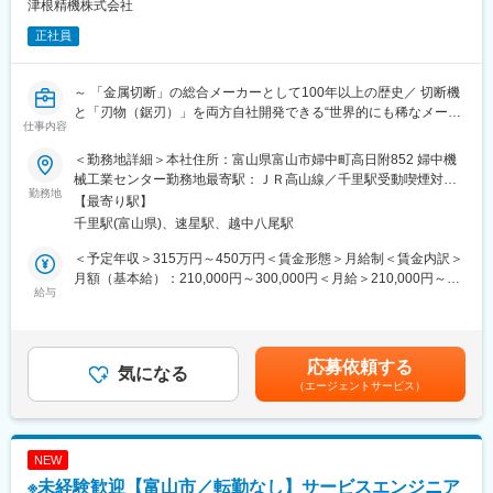
津根精機株式会社
種プラントを開発してきました。今後も、お客様の「工場経営」
正社員
を幅広く支援する「ものづくりソリューション」を提供し続けて
まいります。
～ 「金属切断」の総合メーカーとして100年以上の歴史／ 切断機
と「刃物（鋸刃）」を両方自社開発できる“世界的にも稀なメーカ
仕事内容
ー～
＜勤務地詳細＞本社住所：富山県富山市婦中町高日附852 婦中機
■職務内容：
械工業センター勤務地最寄駅：ＪＲ高山線／千里駅受動喫煙対
「金属切断」の総合メーカーとして100年以上の歴史をもつ当社
勤務地
策：屋内全面禁煙
【最寄り駅】
にて、金属切断機用の鋸刃の製造に伴う機械操作をお任せしま
千里駅(富山県)、速星駅、越中八尾駅
す。
ものづくりに不可欠な「切る」を支える仕事です。
＜予定年収＞315万円～450万円＜賃金形態＞月給制＜賃金内訳＞
金属材料を切削加工する為のフライス加工、NC旋盤加工、NC研
月額（基本給）：210,000円～300,000円＜月給＞210,000円～
削盤加工などを行っていただきます。
給与
300,000円＜昇給有無＞有＜残業手当＞有＜給与補足＞昇給：年1
回(昨年度度実績：4.94％) ・賞与：年2回(昨年度実績：3ケ月)賃
自社で製品の開発・研究も行っており、「Made in Japan」の製
金はあくまでも目安の金額であり、選考を通じて上下する可能性
品を世界へ向け発信し続けています。
があります。月給(月額)は固定手当を含めた表記です。
応募依頼する
専門性を磨きたい方、素直な姿勢で前向きに仕事に取り組める
気になる
（エージェントサービス）
方、コミュニケーションを大切にできる方、目の前の仕事にコツ
コツと取り組める方、長く働ける場所をお探しの方にフィットす
るポジションです。
NEW
■働く環境
※未経験歓迎【富山市／転勤なし】サービスエンジニア
社内制度が充実しており、退職金制度や再雇用制度も完備。育休