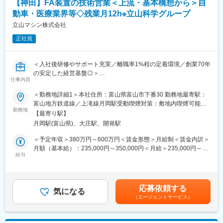
【神田】FA装置の技術営業＜上流・基本構想から＞自
■入社後の流れ：
動車・医療業界等◇残業月12h※立山科学グループ
＜入社1年目＞
社内で交換するベルトの用意や表面加工などメンテナンスに必要
立山マシン株式会社
な資材の準備をひと通り覚えます。ご経験や知識をお持ちでない
正社員
方でも先輩社員が丁寧に手順を教えますので安心してご入社くだ
さい。
＜2年目以降＞1人でできることを増やしていただきますが、独り
＜入社後研修やサポート充実／離職率1%程の定着環境／創業70年
立ちまでは3年ほどを見込んで研修・教育体制が充実しています。
の安定した経営基盤◎＞
※教育には動画で学べるマニュアルを新導入しました。
仕事内容
■職務内容：
＜勤務地詳細1＞本社住所：富山県富山市下番30 勤務地最寄駅：
■組織構成
自動車・医療・事務機器メーカー向けに、生産ラインで稼働する
富山地方鉄道線／上滝線月岡駅受動喫煙対策：敷地内喫煙可能場
ゴム課、鉄工課それぞれ12名在籍しています。
FA設備（自動組立・検査・梱包など）の開発を行っています。当
勤務地
所あり＜勤務地詳細2＞東京支社（日本橋）住所：東京都 中央区
全て男性で20～40代の幅広い年齢層の社員がいます。
【最寄り駅】
社技術営業として、FA装置の提案を担当。自動化設備の基本構想
日本橋本石町4丁目2-16 Daiwa日本橋本石町ビル 5階勤務地最寄
ほとんどの社員が前職は全く違う業界や職種に携わっていたの
月岡駅(富山県)、大庄駅、開発駅
づくり～見積作成までの上流工程をお任せします。
駅：JR山手線／神田駅受動喫煙対策：屋内喫煙可能場所あり変更
で、未経験からでも安心して入っていただけます！
の範囲：会社の定める事業所（リモートワーク含む）
＜予定年収＞380万円～600万円＜賃金形態＞月給制＜賃金内訳＞
■職務詳細：
月額（基本給）：235,000円～350,000円＜月給＞235,000円～
■株式会社高橋について
当社は組立て・検査・梱包領域の設備を特に得意としており、長
給与
350,000円＜昇給有無＞有＜残業手当＞有＜給与補足＞■賞与：有
★魅力１：安定性
年積み上げたノウハウが強み。自動車・医療・事務機器など多様
（年2回）■賞与金額：計4.30ヶ月分（前年度実績）賃金はあくま
コンベヤの設計・製作・据付・メンテナンスまで自社で一通り行
なメーカーのプロジェクトに携われます。
でも目安の金額であり、選考を通じて上下する可能性がありま
える点が強みです。リサイクル業からの引き合いが多く、またHP
す。月給(月額)は固定手当を含めた表記です。
からの問い合わせも増えており、順調に売り上げを伸ばしていま
応募依頼する
・お客様の仕様書・課題を確認
気になる
す。
（エージェントサービス）
・工場での打ち合わせ、仕様擦り合わせ
★魅力２：社風
・生産設備のレイアウト・構造検討（基本構想）
社内行事が多く、積極的に社内コミュニケーションを図っていま
・最適なユニット選定や方式検討
す。また、40名程度の社員数なので風通しの良い働きやすい環境