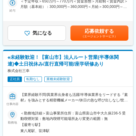
＜予定年収＞650万円～770万円＜賃金形態＞月給制＜賃金内訳＞
生命保険／金融／証券／不動産／人材／医療出身者など
・顧客の課題、ニーズのヒアリング
月額（基本給）：300,000円～360,000円＜月給＞300,000円～
幅広い業界出身者が活躍しています。
・課題解決できる製品の提案、見積作成
給与
360,000円＜昇給有無＞有＜残業手当＞有＜給与補足＞※上記年収
・契約成立後の顧客窓口
は賞与、想定月間残業時間30時間分の手当を含む金額です。※提
■未経験者でも安心の育成体制
ルート営業がメインとなります。当社の測定機器は自動車・航空
示水準は能力・経験に応じて増減する場合があります。■給与改定
・OJTを中心とした同行営業や社内イントラネットでの製品知識
機・医療機器・半導体・家電をメインとして幅広い業界で使用さ
年1回■賞与：年2回賃金はあくまでも目安の金額であり、選考を
の学習を行っていただきます。
応募依頼する
れております。工業製品が製造される際には形状や厚さなどを
気になる
通じて上下する可能性があります。月給(月額)は固定手当を含めた
・入社半年頃を目処にお客様を担当して、ご活躍いただきます。
（エージェントサービス）
「測る」という作業が必ず発生し、その「測る」作業を超高精度
表記です。
・将来的にはエリアを管轄するマネージャーや、本社で全社的な
かつ高速にすることが出来るのが当社製品の特長です。そのた
営業戦略を考える人財として成長いただきたいです。
め、モノづくりをするお客様全てが対象となりますので様々な業
界知識を身に着けることが可能です。
変更の範囲：会社の定める業務
※未経験歓迎！【富山市】法人ルート営業(半導体関
連)◆土日祝休み/直行直帰可能/座学研修あり
■取り扱い製品例：
・三次元座標測定機
株式会社三幸
・表面粗さ、輪郭形状測定機
正社員
転勤なし
業種未経験歓迎
・真円度円柱形状測定機
・マシンコントロールゲージ 等
【業界経験不問/異業界出身者も活躍/半導体業界をリードする『素
■働き方：
材』を強みとする精密機械メーカー/休日の急な呼び出しなし/世界
平均残業時間は20時間程度、土日祝休み、年間休日127日、週に1
仕事内容
のものづくりに貢献/東大・京大などとも取引有】
回は定時退社日を設定するなど働きやすい環境を整えておりま
半導体関連の企業中心に関連装置の開発・設計、カーボンやセラ
＜勤務地詳細＞富山事業所住所：富山県富山市中大久保236-5 受
す。
ミック等の営業・販売を行っている 同社にて、営業職に従事いた
動喫煙対策：敷地内喫煙可能場所あり変更の範囲：無
また、育休や時短制度はもちろんのこと、介護支援やリフレッシ
だきます！
勤務地
ュ休暇、住宅手当など豊富な福利厚生があり、長期就業しやすい
【最寄り駅】
環境です。
東八尾駅、笹津駅
■業務詳細：