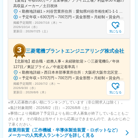
【愛知】年収630万～／営業事務／プライム上場／利益率50％越の
高収益メーカー／土日祝休
＜勤務地詳細1＞刈谷営業所住所：愛知県刈谷市相生町1-1-1 アドバンス・スクエア刈谷勤務地最寄駅：JR線／刈谷駅受動喫煙対策：敷地内喫煙可能場所あり＜勤務地詳細2＞一宮営業所住所：愛知県一宮市本町2-2-2 JES一宮ビル勤務地最寄駅：JR線／尾張一宮駅受動喫煙対策：敷地内喫煙可能場所あり＜勤務地詳細3＞名古屋営業所住所：愛知県名古屋市中区錦2-4-15 ORE錦二丁目ビル勤務地最寄駅：丸の内駅受動喫煙対策：敷地内喫煙可能場所あり変更の範囲：会社の定める事業所
＜予定年収＞630万円～700万円＜賃金形態＞月給制＜賃金内訳＞月額（基本給）：279,000円～281,000円＜月給＞279,000円～281,000円＜昇給有無＞有＜残業手当＞有＜給与補足＞上記は入社初年度の想定年収です。※月給の金額とは別で、残業代、業績賞与支給有り※賞与：年4回、昇給：年1～2回※経験・能力等を考慮の上、同社規定により待遇を決定します※年収は会社業績によって変動することがあります賃金はあくまでも目安の金額であり、選考を通じて上下する可能性があります。月給(月額)は固定手当を含めた表記です。
掲載予定期間：
2026/7/16（木）
〜
2026/10/14（水）
気になる
更新日：
2026/7/25（土）
三菱電機プラントエンジニアリング株式会社
【北新地】総合職・総務人事＜未経験歓迎＞◇三菱電機G／年休
127日／東証プライム／中途定着率高！
＜勤務地詳細＞西日本本部事業所住所：大阪府大阪市北区堂島2-2-2 勤務地最寄駅：JR東西線／北新地駅受動喫煙対策：屋内喫煙可能場所あり変更の範囲：会社の定める事業所
＜予定年収＞570万円～700万円＜賃金形態＞月給制＜賃金内訳＞月額（基本給）：295,000円～335,000円＜月給＞295,000円～335,000円＜昇給有無＞有＜残業手当＞有＜給与補足＞※上記年収は想定残業時間20～30時間込みの金額となります。※上記はあくまで想定年収です。経験・スキルに応じて決定します。■昇給：年1回■賞与：年2回（6月・12月）※実績あり賃金はあくまでも目安の金額であり、選考を通じて上下する可能性があります。月給(月額)は固定手当を含めた表記です。
掲載予定期間：
2026/7/2（木）
〜
2026/9/30（水）
気になる
更新日：
2026/8/6（木）
※求人応募数の多い順にランキングしています（非公開求人は除く）。
※集計対象期間：2026/8/2（日）～2026/8/8（土）
※事情により掲載終了予定日よりも前に求人募集が終了していることもご
ざいます。その場合は当サイトから応募はできませんので、あらかじめご
了承ください。
産業用装置（工作機械・半導体製造装置・ロボットなど）
メーカー
の人気求人ランキングを詳しく見る