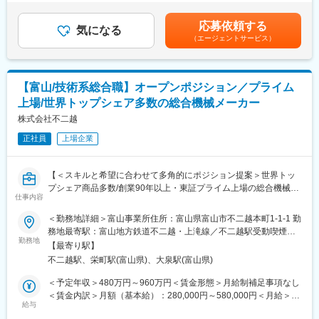
補足上記に加え、現場勤務日数に応じて以下2種類の手当が支給さ
・年間休日121日、残業は月20時間程度、夜間や休日の突発的な
■業務の魅力：
れます。・出張手当・現場施工管理手当賃金はあくまでも目安の
呼び出しはないのでワークライフバランスを保つことができま
応募依頼する
社会インフラを支えるやりがい、チームで目標達成する達成感、
気になる
金額であり、選考を通じて上下する可能性があります。月給(月額)
す。（日程が決まったうえでの夜間対応や休日出勤は稀に発生し
（エージェントサービス）
水処理技術の専門知識や現場力を高められる点が大きな魅力で
は固定手当を含めた表記です。
ます）場合によっては直行直帰も可能です。
す。
■就業環境
【富山/技術系総合職】オープンポジション／プライム
フレックスタイム制や完全週休2日制、充実した福利厚生により、
上場/世界トップシェア多数の総合機械メーカー
働きやすさ・ワークライフバランスを重視した職場です。
株式会社不二越
■国内全体のあらゆる産業を支える水インフラトップクラス企業！
正社員
上場企業
当社は産業用水処理で水と環境に関する課題をトータルで解決す
る水インフラ企業です。
薬品・装置～水処理・設備のメンテナンスまで総合的に事業を展
【＜スキルと希望に合わせて多角的にポジション提案＞世界トッ
開しており、国内では唯一のビジネス構成となっている点が強み
プシェア商品多数/創業90年以上・東証プライム上場の総合機械メ
です。
仕事内容
ーカー】
多様な事業でコンサルティング型の課題解決ができるため、国内
＜勤務地詳細＞富山事業所住所：富山県富山市不二越本町1-1-1 勤
顧客数は約20,000件・売上高は直近3年で約135％成長の38億円越
■業務内容
務地最寄駅：富山地方鉄道不二越・上滝線／不二越駅受動喫煙対
えを誇っています。
技術系オープンポジションです。当社の求人から、個々の経験や
勤務地
策：敷地内喫煙可能場所あり変更の範囲：会社の定める事業所
今後も高成長が見込まれる半導体を中心に電子産業向けのソリュ
【最寄り駅】
希望に合わせて多角的にポジション提案を行います。
ーション提供を中核としながらも、化学・食品・飲料・パルプな
不二越駅、栄町駅(富山県)、大泉駅(富山県)
自身のスキルがどういうポジションであれば活かしていけるのか
ど多様な産業とも安定的な取引を行っており、現在では日本国内
悩む方、当社の製品や事業にご興味をお持ちの方は、ぜひご応募
＜予定年収＞480万円～960万円＜賃金形態＞月給制補足事項なし
だけでなく、中国、欧米、ASEANなど海外でもグローバルに展開
ください。
＜賃金内訳＞月額（基本給）：280,000円～580,000円＜月給＞
してます。
給与
280,000円～580,000円＜昇給有無＞有＜残業手当＞有＜給与補足
■ポジション内容：