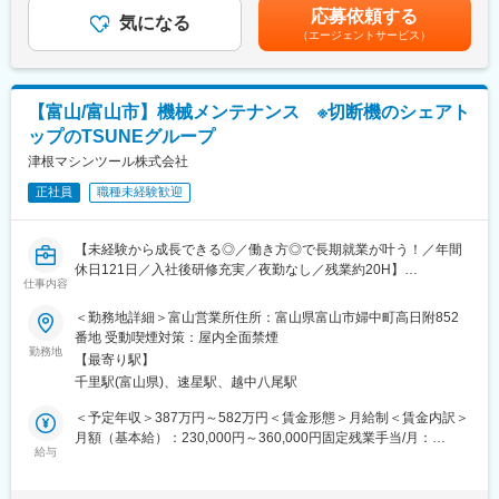
残業手当＞有＜給与補足＞■その他固定手当/月：住宅手当として
携によって巨大な鉄板が日本の工業分野で活躍する大型機械へと
応募依頼する
詳細な製品設計や仕様決めなど専門知識が必要な商談の場合には
気になる
一律支給。■昇給：あり（過去実績：1月あたり3,000円～10,000
生まれ変わっていく過程を見ると、仕事に対して強いやりがいを
（エージェントサービス）
技術担当者同行の上商談を行うため、はじめのうちは知識がなく
円）■賞与：あり（過去実績：年2回／計300,000～1,000,000円）
感じさせてくれます。オンリーワンのものづくりに興味のある方
ても安心して挑戦できる環境です。
賃金はあくまでも目安の金額であり、選考を通じて上下する可能
にはピッタリな職場です◎
性があります。月給(月額)は固定手当を含めた表記です。
■入社後の流れ
変更の範囲：会社の定める業務
【富山/富山市】機械メンテナンス ※切断機のシェアト
入社後3~6か月ほど座学研修や現場でのojtを行いながらじっくり
ップのTSUNEグループ
業界理解を深めていただきます。
津根マシンツール株式会社
■担当顧客数
正社員
職種未経験歓迎
・北関東～中国地方までの範囲で1人当たり10数社程度を担当し
ていただきます。
・顧客によっては月に1回程度、国内出張があります (宿泊を伴う
【未経験から成長できる◎／働き方◎で長期就業が叶う！／年間
場合があります※会社規定により出張手当があります)
休日121日／入社後研修充実／夜勤なし／残業約20H】
仕事内容
■組織構成
■仕事内容
＜勤務地詳細＞富山営業所住所：富山県富山市婦中町高日附852
・40代～50代の社員が多く営業部門は課長、主任、メンバーの3
世界有数の金属切断メーカーのTSUNEグループの一員として、ア
番地 受動喫煙対策：屋内全面禁煙
名で運営しています。
フターメンテナンスをお任せします。
勤務地
【最寄り駅】
TSUNEグループが生産する工作機械（金属切断機）アフターサー
・現在担当エリアなどはありませんが、長期的には担当エリアを
千里駅(富山県)、速星駅、越中八尾駅
ビスの仕事となります。具体的には機械を導入しているお客様の
設定の上営業活動に取り組める環境を整備予定です。
工場へ伺い、機械の修理・メンテナンスを行います。営業所内で
＜予定年収＞387万円～582万円＜賃金形態＞月給制＜賃金内訳＞
の簡単な事務作業もあります（簡単な資料作成やデータ入力、発
月額（基本給）：230,000円～360,000円固定残業手当/月：
■当社について：
信含む電話対応、営業所内の掃除など）
給与
35,000円（固定残業時間20時間0分/月～20時間0分/月）超過した
当社は1967年に「カーボン製品」や「半導体製造装置用部品」を
時間外労働の残業手当は追加支給＜月給＞265,000円～395,000円
取り扱う商社としてスタートし、自らモノづくりへ参入しまし
※担当エリア：新潟県、富山県、石川県、福井県
（一律手当を含む）＜昇給有無＞有＜残業手当＞有＜給与補足＞■