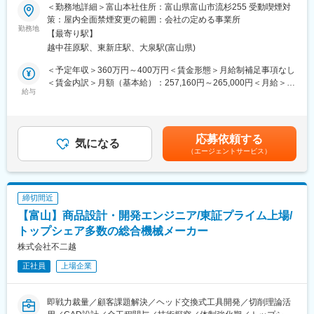
＜勤務地詳細＞富山本社住所：富山県富山市流杉255 受動喫煙対
■担当業務：
◎既存営業と新規営業の割合：
策：屋内全面禁煙変更の範囲：会社の定める事業所
アルミフレームメーカの商事部門として、お客様の様々なオーダ
勤務地
既存営業：新規営業＝6：4の割合です。新規営業は主に代理店経
【最寄り駅】
にお答えします。
由で行われ、完全新規の開拓は少なめです。過去のリストを活用
越中荏原駅、東新庄駅、大泉駅(富山県)
取り扱う商品は多く、工業用砥石・工具・ツール等の消耗品類か
して情報を元に開拓していきます。
ら周辺機器・FA装置・大型機械設備まで、お客様の生産現場に必
また、代理店営業といっても、実際には直接お客様と会話するこ
＜予定年収＞360万円～400万円＜賃金形態＞月給制補足事項なし
要なあらゆる商材を販売しており、時には新工場の建設や生産ラ
とが多く、7割です。ゼネコンなどが間に入る場合もありますが、
＜賃金内訳＞月額（基本給）：257,160円～265,000円＜月給＞
インの構築といった大規模な案件に関わらせていただくこともあ
給与
基本的には直接対応を行います。
257,160円～265,000円＜昇給有無＞有＜残業手当＞有賃金はあく
ります。
までも目安の金額であり、選考を通じて上下する可能性がありま
◎お一人当たりの担当社数：
す。月給(月額)は固定手当を含めた表記です。
《お客様について》
支店ごとに異なりますが、メイン担当として20数社を担当し、定
応募依頼する
当社のお客様は、富山県内のロボットメーカーをはじめ、自動車
気になる
期訪問を行います。突発的な案件もありますが、支店のシステム
（エージェントサービス）
部品・切削工具メーカー等の機械系製造業が中心となります。
を活用して効率的に営業活動を行います。
お客様の多くは長年、当社を信頼してくださっている企業がほと
んどで、新規の飛び込み営業はほとんどありません。
■入社後の流れ：
本社での1ヶ月間の集合研修とオンライン研修を通じて、商品知識
締切間近
《取り扱い商材について》
をしっかりと身に付けることができます。研修と現場OJTを通し
【富山】商品設計・開発エンジニア/東証プライム上場/
工業用砥石・工具・ツール等の消耗品類から周辺機器・FA装置・
て製品について理解を深める環境が整っております。
大型機械設備など
トップシェア多数の総合機械メーカー
※商社機能に加えて自社の「アルファフレーム」「クリーン装置」
変更の範囲：会社の定める業務
株式会社不二越
「自動・省力化装置」等も取り扱い、メーカー営業としての機能
正社員
上場企業
も併せ持っています。
※数万点を超える商品情報をはじめ、覚えることはたくさんあり、
最初は戸惑うこともあるかもしれませんが、先輩や上司のサポー
即戦力裁量／顧客課題解決／ヘッド交換式工具開発／切削理論活
ト体制も整っているので、安心して仕事と向き合うことができま