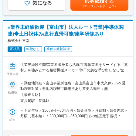
応募依頼する
気になる
は固定手当を含めた表記です。
入社後は、OJTによる研修を行います。同社の事業、技術などを
（エージェントサービス）
・社内システムの保守管理・・・社内システムのアカウント設定
はじめとして、業務フロー、取扱商品の知識を学びつつ、社会的
や簡単な設定変更、使い方に関する問合せ対応を行います。
な役割、会社に対する理解を深めていきます。
・PC・通信機器・OA機器の管理・・・PC約60～70台と社用携
先輩社員のきめ細やかな指導を受けながら、段階を踏んで仕事を
帯、コピー機の台帳管理、簡単な不具合対応などをお任せしま
覚えられるため、未経験でも安心して仕事をスタートできる環境
※業界未経験歓迎【富山市】法人ルート営業(半導体関
す。
です。
連)◆土日祝休み/直行直帰可能/座学研修あり
・業務効率化に向けたシステム導入検討・・・「この手作業をシ
ステム化できないか」など社内の声を拾い、導入計画の立案・推
株式会社三幸
変更の範囲：会社の定める業務
進に携わります。
正社員
転勤なし
業種未経験歓迎
・人事・総務関連業務・・・勤怠・備品管理、社内行事のサポー
トなど、周囲と協力しながら幅広く対応いただきます。
【業界経験不問/異業界出身者も活躍/半導体業界をリードする『素
■組織・働く環境：
材』を強みとする精密機械メーカー/休日の急な呼び出しなし/世界
総務部門は、男性2名、女性2名（50代2名、40代1名、20代1
仕事内容
のものづくりに貢献/東大・京大などとも取引有】
名）、システムを担当しているのは内1名（50代女性）です。
半導体関連の企業中心に関連装置の開発・設計、カーボンやセラ
＜勤務地詳細＞富山事業所住所：富山県富山市中大久保236-5 受
2名体制でスタートし、社内システムの理解から丁寧にレクチャー
ミック等の営業・販売を行っている 同社にて、営業職に従事いた
動喫煙対策：敷地内喫煙可能場所あり変更の範囲：無
を受けられるため、いきなり一人で抱え込む心配はありません◎
だきます！
勤務地
これまでの経験を活かしながら業務範囲を広げ、将来的には総
【最寄り駅】
務・システム両面を統括する管理職ポジションを目指せます◎
東八尾駅、笹津駅
■業務詳細：
・顧客への定期接点
＜予定年収＞350万円～604万円＜賃金形態＞月給制＜賃金内訳＞
■当社の魅力
・見積書や提案書の作成
月額（基本給）：230,000円～350,000円その他固定手当/月：
当社では前身となった企業が手がけていた造船事業の設備とノウ
・顧客からの問合せ、納期調整などの対応
給与
30,000円固定残業手当/月：40,000円（固定残業時間17時間0分/月
ハウを生かして各種産業機械やプラント設備等を製造していま
・梱包、納品作業
～12時間0分/月）超過した時間外労働の残業手当は追加支給＜月
す。そのため大きな製品が多く、また完全受注生産であるため顧
・製品据え付け
給＞300,000円～420,000円（一律手当を含む）＜昇給有無＞有＜
客の要望に適う性能・形状の製品を供給しています。各部署の連