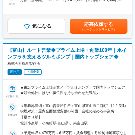
月額（基本給）：325,000円～475,000円＜月給＞325,000円～
■当社の特徴
本設計には、半導体製造装置で使用される電気・機械要素に加
給与
475,000円＜昇給有無＞有＜残業手当＞有＜給与補足＞■昇給：年
ユーザーニーズに合わせた提案力とニーズに合わせたカスタマイ
え、各種運用条件を踏まえた安全基準に準拠した対応が必要とな
1回（4月）■賞与：年2回（6月・12月）賃金はあくまでも目安の
ズに対応できる技術力があります。また、世界約80の国と地域、
ります。
金額であり、選考を通じて上下する可能性があります。月給(月額)
約500の営業拠点、約30の国と地域に工場がありグローバルに展
装置に関する新機能のニーズや要求仕様の取り纏め、実現性確認
は固定手当を含めた表記です。
開しております。主力製品である空気圧制御機器において国内シ
応募依頼する
の事前検討、設計部門への詳細指示について業務を行います。
気になる
ェア6０%超、世界シェア35%超とトップシェアを誇ります。経営
（エージェントサービス）
これらの対応を進めるには、品質保証や製造などの関連部門との
目標である売上高1兆円を達成するため、国内外に積極的な投資を
連携が必須です。
行っています。事業継続性（BCP）の強化に力を入れており、半
導体や自動車業界向けの製品に強みがあり、FA（ファクトリーオ
■就業環境：
ートメーション）業界を牽引し、世界中の産業の自動化・省力化
【富山】ルート営業◆プライム上場・創業100年｜水イ
・フレックス制（コアタイム 10：30～15：00）
を支えています。
ンフラを支えるツルミポンプ｜国内トップシェア◆
・月あたりの残業時間 平均20時間
株式会社鶴見製作所
変更の範囲：会社の定める業務
■当社について：
正社員
上場企業
当社は、2023年に東証プライム市場に上場しました。上場時の時
価総額は約4800億円で、国内企業では23年度最大です。当社の製
品は、今や我々が生活するうえで欠かすことのできない半導体を
★東証プライム上場企業／「ツルミポンプ」で国内トップシェア
製造するうえで絶対に必要な装置であり、その中でも当社は世界
★競合他社にはない優位性を持ち合わせた製品力
トップクラスのシェアを誇っております。
仕事内容
★創業100年続くグローバルメーカー
また、約240億円を投じて富山県に新工場を建設中で、24年秋に
＜勤務地詳細＞富山営業所住所：富山県富山市二口町1-14-1 受動
操業開始予定で今後も事業を拡大して参ります。
■職務内容：
喫煙対策：屋内全面禁煙変更の範囲：会社の定める事業所
同社の水中ポンプや水処理関連機器のルート営業をお任せいたし
勤務地
【将来性について】
【最寄り駅】
ます。
IoT社会の浸透、AIの加速等により半導体需要は世界中で急伸長。
堀川小泉駅、小泉町駅(富山県)、南富山駅
<業務詳細＞
それに伴い半導体製造装置の需要も伸長中です。
既存のお客様への訪問及び、ニーズのヒアリング、提案
＜予定年収＞479万円～615万円＜賃金形態＞月給制補足事項なし
また、お客様は約90%が海外企業となり、当社の技術とそれを活