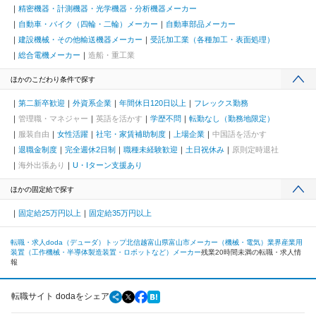
精密機器・計測機器・光学機器・分析機器メーカー
自動車・バイク（四輪・二輪）メーカー
自動車部品メーカー
建設機械・その他輸送機器メーカー
受託加工業（各種加工・表面処理）
総合電機メーカー
造船・重工業
ほかのこだわり条件で探す
第二新卒歓迎
外資系企業
年間休日120日以上
フレックス勤務
管理職・マネジャー
英語を活かす
学歴不問
転勤なし（勤務地限定）
服装自由
女性活躍
社宅・家賃補助制度
上場企業
中国語を活かす
退職金制度
完全週休2日制
職種未経験歓迎
土日祝休み
原則定時退社
海外出張あり
U・Iターン支援あり
ほかの固定給で探す
固定給25万円以上
固定給35万円以上
転職・求人doda（デューダ）トップ
北信越
富山県
富山市
メーカー（機械・電気）業界
産業用
装置（工作機械・半導体製造装置・ロボットなど）メーカー
残業20時間未満の転職・求人情
報
転職サイト dodaをシェア