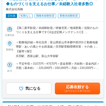
からの復帰率は100％と高く、定着率が高いことも特徴です。安
◆ものづくりを支えるお仕事／未経験入社者多数◎
定した環境で長期的に働けることも魅力の一つです。
株式会社高橋
【社内制度例】
正社員
転勤なし
職種未経験歓迎
業種未経験歓迎
年に1度「自己申告書」という書類を直接総務部へ提出します。そ
の中で異動希望や、悩んでいること、困っていることを記入する
欄があるため、ご自身のキャリアの不安なども払拭できる環境で
【第二新卒歓迎／未経験歓迎／研修充実／地域密着／北陸のもの
す。
づくりを支える仕事です◎/ほぼ定期メンテナンス◎】
仕事内容
■当社の強み
■業務内容
・平成27年に開業した北陸新幹線のレールにも津根精機の切断機
＜勤務地詳細＞本社住所：富山県富山市本郷中部203-2 勤務地最
ゴム課、鉄工課のどちらかにて、工場内などで物を運ぶ「コンベ
が使用されています。丈夫で硬いレールを誤差なく切るため、
寄駅：あいの風とやま鉄道線／呉羽駅受動喫煙対策：その他（オ
ヤベルト」のメンテナンスをお任せいたします。
勤務地
100年以上かけて築き上げた圧倒的な技術力が使われています。
フィス内禁煙・分煙）変更の範囲：会社の定める事業所
【最寄り駅】
★ゴム課…ゴムのベルト部分を担当いただきます。
・切断機と工具両方を独自開発する当社だからこそ、顧客のニー
呉羽駅、西富山駅、富山大学前駅
★鉄工課…ゴム以外のフレームなど鉄部分を担当いただきます。
ズに応じてオーダーメイドを行っています。切断機と鋸刃などの
※ご応募やご面接の際に、ご希望を教えてください！
工具を両方独自開発するメーカーは世界中を探しても津根精機し
＜予定年収＞310万円～470万円＜賃金形態＞月給制＜賃金内訳＞
＜具体的な業務内容＞
かありません。切断機メーカーであるノウハウを活かし、優れた
月額（基本給）：220,000円～330,000円＜月給＞220,000円～
「ベルトが切れた」「左右にずれる」などでお困りの工場・施設
給与
鋸刃、工具等を独自に自社で開発しています。また、同時に鋸
330,000円＜昇給有無＞有＜残業手当＞有＜給与補足＞※年収はご
などに、2～6人のチームで出向きベルト・フレームの取替・調
刃、工具等の深い理解が切断機の設計にも生かされています。
本人の経験やスキルに応じて策定いたします。■賞与／年2回（7
整・修理、部品の交換を行います。また、その他、製品の加工・
月、12月）■昇給／年1回（6月）■モデル月給：月給30万円以上／
取付を行います。
20代後半／入社3年目賃金はあくまでも目安の金額であり、選考
応募依頼する
※エリアは北陸3県と新潟が中心（日帰りで帰って来られる範囲で
気になる
を通じて上下する可能性があります。月給(月額)は固定手当を含め
（エージェントサービス）
す）
た表記です。
※定期的にメンテナンスで訪問する先が決まっていることがほとん
どでごくたまに突発的な業務が発生します。