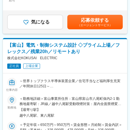
置の困りごとやニーズを把握し、製品・サービスの提案や開発部
給与
400,000円＜昇給有無＞有＜残業手当＞有＜給与補足＞■経歴、経
経験者が着実にステップを踏んで成長できる環境です。
門と連携して製品のカスタマイズも対応し、継続受注はもとより
験等を考慮して当社基準より決定します。■ジョブ型人事制度へ移
他社製品からの切り替え受注の獲得をしていただきます
行を進めております。賃金はあくまでも目安の金額であり、選考
■同社の魅力：
を通じて上下する可能性があります。月給(月額)は固定手当を含め
昭電は1965年の設立以来、雷害・地震・火災といった災害から情
応募依頼する
■詳細：
気になる
た表記です。
報通信ネットワークを守る技術を中心に事業を展開しておりま
（エージェントサービス）
主要業務
す。
・製品、商品、サービス等の提案、見積り、販売
自社で高度な試験施設を保有しており、“理論ではなく実証に基づ
・市場の情報収集
く製品開発”ができる強みを持ちます。こうした環境は他社にはほ
・販売代理店に対する助成付随業務
ぼなく、製品の信頼性・説得力に直結する、非常に大きな競争優
【富山】電気・制御システム設計 ◇プライム上場／フ
・売掛金の回収に関する業務
位です。
レックス／残業20h／リモートあり
・クレームに関する業務
結果として、「高度災害リスク × 情報通信 × 設備施工」の3領域
・受注業務、納期窓口のサポート
株式会社KOKUSAI ELECTRIC
を総合的に担えるのは昭電ならではという立ち位置が確立されて
・その他、営業所の管理業務
います。
正社員
上場企業
■担当製品に関して
変更の範囲：会社の定める業務
主要な取引先は、半導体、自動車、電機、食品、医療、工作機械
～世界トップクラス半導体装置企業／住宅手当など福利厚生充実
などのメーカで工場における自動化や、医療機器、半導体製造装
／年間休日125日～
置の自動検査など、様々な分野で利用されています。
仕事内容
https://www.smcworld.com/webcatalog/ja-jp/
■業務内容：
＜勤務地詳細＞富山事業所住所：富山県富山市八尾町保内2-1 勤
半導体製造装置の電気回路を含むユニット設計検討をご担当いた
務地最寄駅：JR線／越中八尾駅受動喫煙対策：屋内全面禁煙変更
■就業環境
だきます。
勤務地
の範囲：会社の定める事業所（リモートワーク含む）
・組織構成 10名程度
【最寄り駅】
装置の仕様を資料から紐解き、将来に向けた新しい機能の設計検
・年間休日125日
越中八尾駅、東八尾駅
討や納入済み装置への機能向上アイテムの検討をします。
・担当エリア 富山営業所管轄（主に富山県内のお客様）
＜予定年収＞650万円～950万円＜賃金形態＞月給制＜賃金内訳＞
■業務詳細：