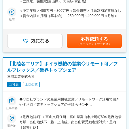
団として信頼を寄せられるリーディングカンパニーです。お客様
不二越駅、栄町駅(富山県)、大泉駅(富山県)
■業務内容
と直接関わる機会もあり、完成まで何度も修正を繰り返す根気強
技術開発本部にて、油圧・カーハイドロリクス事業部向けのモー
＜予定年収＞400万円～800万円＜賃金形態＞月給制補足事項なし
さが必要とされますが、その分より高いスキルと専門性を身につ
ター開発におけるコントローラーソフトウェア開発を担当しま
＜賃金内訳＞月額（基本給）：250,000円～490,000円＜月給＞
けることができます。
す。
給与
250,000円～490,000円＜昇給有無＞有＜残業手当＞有＜給与補足
要素技術の開発から商品化に向けた応用展開までを担います。開
＞【給与】学歴・スキル等を考慮し決定。■賞与：年2回（7月・
■配属部署
発した技術は各事業部の技術部門で製品化され、活用されます。
12月）※年間3か月（2024年実績）■昇給（一般職）：年1回（4
配属先の空調設計部門では、30代から60代まで4名のメンバーが
関係部署との連携を通じて、技術課題の抽出・解決を行いなが
月）賃金はあくまでも目安の金額であり、選考を通じて上下する
活躍中。
応募依頼する
ら、社会実装に向けた技術応用力が求められるポジションです。
気になる
可能性があります。月給(月額)は固定手当を含めた表記です。
（エージェントサービス）
安定した環境の中で、専門性を高めながら製品化に貢献するやり
【キーワードで見る魅力】
がいがあります。
■転勤なし■学歴不問■第二新卒歓迎■英語を使う仕事■離職率5％以
下■定着率95%以上■20代の管理職登用実績有■中途入社5割以上■
■業務の魅力
年間休日120日以上■5日以上連続休暇取得可能■完全週休2日制■オ
【北陸各エリア】ボイラ機械の営業◇リモート可／フ
開発技術が事業部で商品化されるため、自身の成果が製品として
フィス内禁煙・分煙■交通費全額支給■自動車通勤可■直行直帰可■
ルフレックス／業界トップシェア
社会に実装される実感を得られます。技術課題の解決や応用展開
資格取得支援・手当あり■退職金あり
を通じて、専門性を深めながら事業貢献が可能です。
三浦工業株式会社
正社員
上場企業
■働く環境
変更の範囲：会社の定める業務
富山事業所勤務となります。社宅・病院・保育園などの福利厚生
施設が整備されており、生活基盤の安定と働きやすさを両立でき
◆◇自社ブランドの産業用機械営業／リモートワーク活用で働き
ます。
やすさ◎／業界トップシェアの実績あり◇◆
仕事内容
■働き方
■採用背景：
＜勤務地詳細1＞富山支店住所：富山県富山市掛尾町604 勤務地最
・社宅・独身寮あり（家賃の約80％を会社負担）
商品群の幅が広がる中、組織体制を強化し、事業展開を迎えるた
寄駅：富山地鉄不二越・上滝線／南富山駅受動喫煙対策：屋内全
・福利厚生施設（病院・保育園・体育館）完備
めの増員採用です。
勤務地
面禁煙＜勤務地詳細2＞金沢支店住所：石川県金沢市古府２丁目１
・教育制度・資格補助制度あり（職種別・階層別研修）
【最寄り駅】