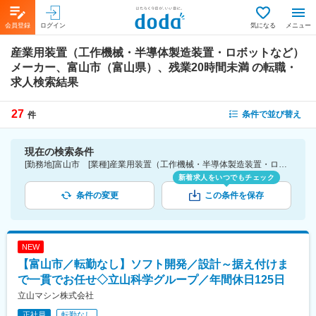
会員登録
ログイン
気になる
メニュー
産業用装置（工作機械・半導体製造装置・ロボットなど）
メーカー、富山市（富山県）、残業20時間未満
の転職・
求人検索結果
27
条件で並び替え
件
現在の検索条件
[勤務地]富山市 [業種]産業用装置（工作機械・半導体製造装置・ロボットなど）メーカー-メーカー（機械・電気）業界 [詳細条件](休日・働き方)残業20時間未満
新着求人をいつでもチェック
条件の変更
この条件を保存
NEW
【富山市／転勤なし】ソフト開発／設計～据え付けま
で一貫でお任せ◇立山科学グループ／年間休日125日
立山マシン株式会社
正社員
転勤なし