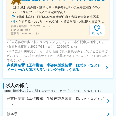
【北新地】総合職・総務人事＜未経験歓迎＞◇三菱電機G／年休
127日／東証プライム／中途定着率高！
＜勤務地詳細＞西日本本部事業所住所：大阪府大阪市北区堂島2-2-2 勤務地最寄駅：JR東西線／北新地駅受動喫煙対策：屋内喫煙可能場所あり変更の範囲：会社の定める事業所
＜予定年収＞570万円～700万円＜賃金形態＞月給制＜賃金内訳＞月額（基本給）：295,000円～335,000円＜月給＞295,000円～335,000円＜昇給有無＞有＜残業手当＞有＜給与補足＞※上記年収は想定残業時間20～30時間込みの金額となります。※上記はあくまで想定年収です。経験・スキルに応じて決定します。■昇給：年1回■賞与：年2回（6月・12月）※実績あり賃金はあくまでも目安の金額であり、選考を通じて上下する可能性があります。月給(月額)は固定手当を含めた表記です。
掲載予定期間：
2026/7/2（木）
〜
2026/9/30（水）
気になる
更新日：
2026/8/6（木）
※求人応募数の多い順にランキングしています（非公開求人は除く）。
※集計対象期間：2026/7/31（金）～2026/8/6（木）
※事情により掲載終了予定日よりも前に求人募集が終了していることもご
ざいます。その場合は当サイトから応募はできませんので、あらかじめご
了承ください。
産業用装置（工作機械・半導体製造装置・ロボットなど）
メーカー
の人気求人ランキングを詳しく見る
求人の傾向
dodaに掲載中の求人に関するデータを、カテゴリごとにご紹介します。
産業用装置（工作機械・半導体製造装置・ロボットなど）メ
ーカー
熊本県