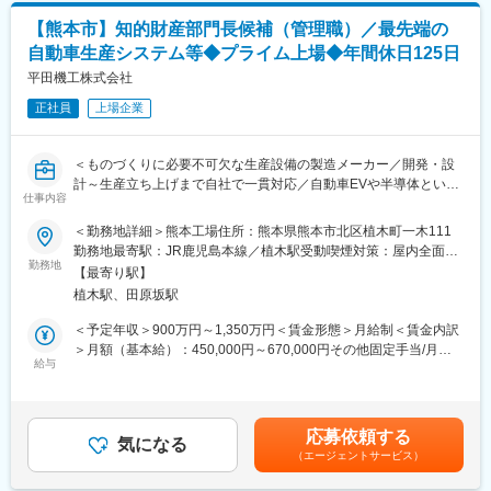
【熊本市】知的財産部門長候補（管理職）／最先端の
自動車生産システム等◆プライム上場◆年間休日125日
平田機工株式会社
正社員
上場企業
＜ものづくりに必要不可欠な生産設備の製造メーカー／開発・設
計～生産立ち上げまで自社で一貫対応／自動車EVや半導体といっ
仕事内容
た成長業界に積極的に事業展開＞
＜勤務地詳細＞熊本工場住所：熊本県熊本市北区植木町一木111
■配属部門の業務内容：
勤務地最寄駅：JR鹿児島本線／植木駅受動喫煙対策：屋内全面禁
◇事業部門と連携した発明支援
勤務地
煙変更の範囲：会社の定める事業所
【最寄り駅】
発明の創出及び／又は発掘、先願調査
植木駅、田原坂駅
◇知財権の強化活動
国内外特許の出願、明細書作成、意見書、補正書作成等の中間処
＜予定年収＞900万円～1,350万円＜賃金形態＞月給制＜賃金内訳
理、権利化
＞月額（基本給）：450,000円～670,000円その他固定手当/月：
◇知財戦略の立案と推進
給与
100,000円～180,000円＜月給＞550,000円～850,000円＜昇給有
◇知財教育による知財文化の普及・推進活動
無＞有＜残業手当＞有＜給与補足＞※想定年収は、基本給＋役職手
◇侵害調査、クリアランス、係争、訴訟対応
当＋賞与で試算しています。■昇給：年1回（6月）■賞与：年2回
（6月、12月）■その他固定手当：役職手当賃金はあくまでも目安
応募依頼する
■お任せしたい業務：
気になる
の金額であり、選考を通じて上下する可能性があります。月給(月
（エージェントサービス）
◇部門長、管理職採用の場合（勤務地：熊本）
額)は固定手当を含めた表記です。
チームマネージメント全般（戦略立案、出願実務等を行う場合も