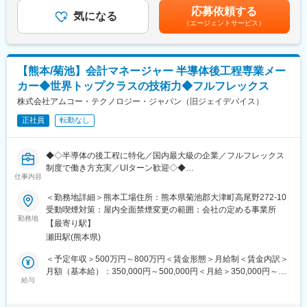
・設備能力管理・稼働率確認・基準データ管理（SAP等）
【半導体「後工程」世界・日本シェアトップクラス】
固定手当を含めた表記です。
応募依頼する
・需要予測に基づく生産リソース（設備・スペース・人員）の計
気になる
世の中のあらゆるモノの中で、人々の生活を密かに支えている
（エージェントサービス）
画
「半導体」。当社はその半導体製造の中でも「後工程」と呼ばれ
る、最終製品に最も近い領域の専業メーカーです。世界トップレ
<工程改善・生産性向上>
ベルの最先端技術と生産規模・ノウハウを有し、各国の大手メー
・工程・ライン改善、非効率な作業手順やマニュアル作業の改善
カーとパートナーシップを築きながら、高品質な半導体を通じて
【熊本/菊池】会計マネージャー 半導体後工程専業メー
・データに基づく生産性分析と改善活動の推進
世界中の人々の暮らしを豊かにしています。
カー◆世界トップクラスの技術力◆フルフレックス
・設備稼働率の改善・最適配置
株式会社アムコー・テクノロジー・ジャパン（旧ジェイデバイス）
変更の範囲：会社の定める業務
<顧客ビジネスサポート>
正社員
転勤なし
・新規・増産・減産ビジネスのサポート計画立案
・収益性評価・必要投資の見極め
・関係部門（製造・BU・Corp等）との調整・整合
◆◇半導体の後工程に特化／国内最大級の企業／フルフレックス
制度で働き方充実／UIターン歓迎◇◆
<設備投資・固定資産管理>
仕事内容
・年間投資計画（予算・実績管理）
■採用背景：
＜勤務地詳細＞熊本工場住所：熊本県菊池郡大津町高尾野272-10
・固定資産の管理・不要設備の転用・廃却対応
～組織拡大に伴う増員募集～
受動喫煙対策：屋内全面禁煙変更の範囲：会社の定める事業所
当社は半導体の後工程に特化した国内最大級の専業メーカーで
勤務地
■ポジションの魅力
【最寄り駅】
す。グローバルな資材調達力、世界的な競争力、規模、技術を有
◎製造現場に近い立場で改善成果を実感できる
瀬田駅(熊本県)
し、さらなる成長を目指してシニア会計士を募集します。
◎IE未経験でも、製造業経験や工程改善経験を活かして活躍でき
＜予定年収＞500万円～800万円＜賃金形態＞月給制＜賃金内訳＞
る
■業務内容：
月額（基本給）：350,000円～500,000円＜月給＞350,000円～
◎生産能力管理から設備投資計画まで、幅広いIE業務に携われる
当社のシニア会計士として以下の業務を担当していただきます。
給与
500,000円＜昇給有無＞有＜残業手当＞有＜給与補足＞※経験、能
◎業務改善・標準化・生産性向上のスキルを高められる
・仕訳業務
力、スキル等を考慮し、弊社規定により決定します。■昇給：年1
◎組織の次世代を担う中核人材として活躍できるポジション
・総勘定元帳の管理