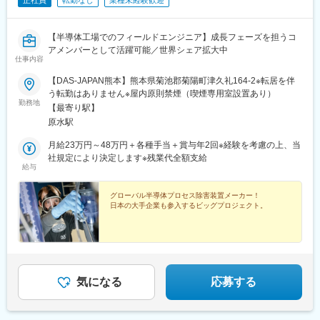
正社員
転勤なし
業種未経験歓迎
【半導体工場でのフィールドエンジニア】成長フェーズを担うコ
アメンバーとして活躍可能／世界シェア拡大中
仕事内容
【DAS-JAPAN熊本】熊本県菊池郡菊陽町津久礼164-2※転居を伴
う転勤はありません※屋内原則禁煙（喫煙専用室設置あり）
勤務地
【最寄り駅】
原水駅
月給23万円～48万円＋各種手当＋賞与年2回※経験を考慮の上、当
社規定により決定します※残業代全額支給
給与
グローバル半導体プロセス除害装置メーカー！
日本の大手企業も参入するビッグプロジェクト。
気になる
応募する