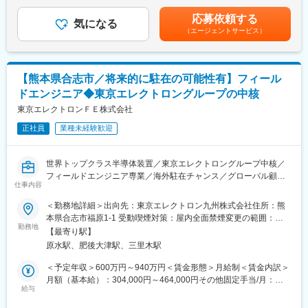
回（4月）■賞与：年2回（3月、9月）賃金はあくまでも目安の金
・勘定分析
額であり、選考を通じて上下する可能性があります。月給(月額)は
■採用背景
応募依頼する
・勘定照合
気になる
固定手当を含めた表記です。
IEチームは全体的に年齢層が高く、今後数年で実働人員の減少が
（エージェントサービス）
・海外工場分請求業務
見込まれています。
・売掛金管理
各拠点で安定的にIE業務を継続するため、次世代の中核人材とし
・インターカンパニー取引
て育成・活躍いただける方を採用します。
・月次、年次決算対応
熊本拠点で1名の採用を予定しています。
【熊本県合志市／将来的に駐在の可能性有】フィール
・監査対応（内部／外部）
ドエンジニア◆東京エレクトロングループの中核
・プロジェクト対応 など
■当社の特徴
東京エレクトロンＦＥ株式会社
◇世の中のあらゆるモノの中で、人々の生活を密かに支えている
■組織構成：
「半導体」。
正社員
業種未経験歓迎
財務統括部門全体で25名（うち派遣1名）が在籍しており、東京
◇当社はその半導体製造の中でも「後工程」と呼ばれる、最終製
（8名）、熊本（10名）、臼杵（3名）、福井（2名）、函館（2
品に最も近い領域の専業メーカーです。
名）に拠点があります。今回のポジションは会計部に所属し、東
◇世界トップクラスの先端技術と生産規模・ノウハウを有し、各
世界トップクラス半導体装置／東京エレクトロングループ中核／
京（5名）と臼杵（1名）で構成されています。管理職2名、その
国の大手メーカーとパートナーシップを築きながら、高品質な半
フィールドエンジニア専業／海外駐在チャンス／グローバル顧客
他男性2名、女性4名、平均年齢45歳位のチームです。
仕事内容
導体を通じて世界中の人々の暮らしを豊かにしています。
対応／装置立上げ～改良裁量／最先端技術に挑戦／成長実感
＜勤務地詳細＞出向先：東京エレクトロン九州株式会社住所：熊
■当社の特徴：
変更の範囲：会社の定める業務
※東京エレクトロン九州株式会社への在籍出向です。
本県合志市福原1-1 受動喫煙対策：屋内全面禁煙変更の範囲：会
【半導体「後工程」世界トップクラス】
【海外駐在にチャレンジしたい方へ／東京エレクトロングループ
勤務地
社が定める場所（テレワーク含む）
世の中のあらゆるモノの中で、人々の生活を密かに支えている
【最寄り駅】
の中核／異業界からの転職者多数】
「半導体」。当社はその半導体製造の中でも「後工程」と呼ばれ
原水駅、肥後大津駅、三里木駅
る、最終製品に最も近い領域の専業メーカーです。世界トップレ
◆業務内容
＜予定年収＞600万円～940万円＜賃金形態＞月給制＜賃金内訳＞
ベルの最先端技術と生産規模・ノウハウを有し、各国の大手メー
半導体製造装置のテクニカルサポートをお任せします。
月額（基本給）：304,000円～464,000円その他固定手当/月：
カーとパートナーシップを築きながら、高品質な半導体を通じて
給与
18,000円～35,000円＜月給＞322,000円～499,000円＜昇給有無
世界中の人々の暮らしを豊かにしています。
◆具体的には
＞有＜残業手当＞有＜給与補足＞■その他固定手当の内訳：地域手
【車載製品世界トップ級シェア】