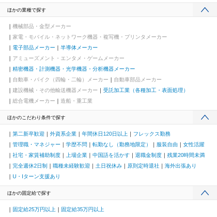
ほかの業種で探す
機械部品・金型メーカー
家電・モバイル・ネットワーク機器・複写機・プリンタメーカー
電子部品メーカー
半導体メーカー
アミューズメント・エンタメ・ゲームメーカー
精密機器・計測機器・光学機器・分析機器メーカー
自動車・バイク（四輪・二輪）メーカー
自動車部品メーカー
建設機械・その他輸送機器メーカー
受託加工業（各種加工・表面処理）
総合電機メーカー
造船・重工業
ほかのこだわり条件で探す
第二新卒歓迎
外資系企業
年間休日120日以上
フレックス勤務
管理職・マネジャー
学歴不問
転勤なし（勤務地限定）
服装自由
女性活躍
社宅・家賃補助制度
上場企業
中国語を活かす
退職金制度
残業20時間未満
完全週休2日制
職種未経験歓迎
土日祝休み
原則定時退社
海外出張あり
U・Iターン支援あり
ほかの固定給で探す
固定給25万円以上
固定給35万円以上