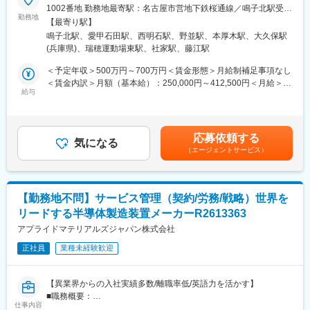
た。
1002番地 勤務地最寄駅：名古屋市営地下鉄桜通線／鳴子北駅受動
社内Web承認化推進、男性の育休取得者推奨、有給奨励を行って
勤務地
喫煙対策：屋内全面禁煙＜勤務地詳細2＞神奈川営業所住所：神奈
【最寄り駅】
います。
川県厚木市長谷776-9 受動喫煙対策：屋内全面禁煙＜勤務地詳細3
鳴子北駅、愛甲石田駅、西明石駅、野並駅、本厚木駅、大久保駅
■業務詳細：
＞関西サービスセンター住所：兵庫県神戸市西区宮下1-11-18 受
(兵庫県)、瑞穂運動場東駅、社家駅、藤江駅
（1）労働安全衛生（OHS）に関する法令および規制順守
動喫煙対策：屋内全面禁煙変更の範囲：会社の定める事業所
（2）労働安全衛生マネジメントシステムの構築・維持
＜予定年収＞500万円～700万円＜賃金形態＞月給制補足事項なし
（3）安全文化および安全意識の向上
＜賃金内訳＞月額（基本給）：250,000円～412,500円＜月給＞
（4）緊急対応およびインシデント管理
給与
250,000円～412,500円＜昇給有無＞有＜残業手当＞有＜給与補足
（5）事業継続計画（BCP）の整備・更新
＞※スキル・経験を考慮し、当社規定により決定■昇給：年1回■賞
■ミッション：
与：年1回賃金はあくまでも目安の金額であり、選考を通じて上下
（1）労働安全衛生に関連する法令、規制、基準を特定し、定期的
する可能性があります。月給(月額)は固定手当を含めた表記です。
応募依頼する
なコンプライアンス評価および特別監査を実施する。評価結果に
気になる
（エージェントサービス）
基づき実行可能な改善提案を行い、是正措置の実施状況をフォロ
ーアップする
（2）会社の労働安全衛生マネジメントシステムを構築・維持す
る。すべての業務プロセスにおいて包括的なリスクアセスメント
【勤務地不問】サービス管理（契約/労務/戦略）世界を
を実施し、リスク低減対策を導入する。労働安全衛生方針、規
リードする半導体製造装置メーカーR2613363
則、システム関連文書の作成および更新を行う。安全点検および
監査を実施し、リスクを許容可能なレベルに維持する。
アプライドマテリアルズジャパン株式会社
（3）組織全体において積極的な安全文化を醸成する。教育・研修
正社員
業種未経験歓迎
プログラムおよび安全意識向上施策を企画・実施する。従業員の
参画を促す労働安全衛生活動を企画・主導し、安全行動を定着さ
せる
【異業界からの入社実績多数/離職率低/英語力を活かす】
（4）火災、化学物質漏えい、自然災害などを想定した緊急対応計
■職務概要：
画を策定・維持する。緊急訓練および防災訓練を企画・実施す
仕事内容
半導体製造装置の立ち上げエンジニア社員が多く在籍する当社に