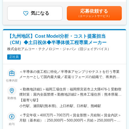
国内外のお客さま工場へ納入した半導体製造装置の立ち上げか
当【賞与】原則 年2回（業績変動型）【昇給】原則 年1回賃金はあ
当社が手がけているデバイスは、スマホ、PC、自動車、家電、ネ
ら、装置メンテナンスや装置トラブルの対応、お客さまのニーズ
くまでも目安の金額であり、選考を通じて上下する可能性があり
ットワーク関連など多様な最終製品に搭載されています。中でも
応募依頼する
に応じた装置のカスタマイズや改良、開発生産拠点における既存
気になる
ます。月給(月額)は固定手当を含めた表記です。
自動車領域には強みがあり、業界内で車載製品は世界トップシェ
（エージェントサービス）
装置の改善・改良などを幅広くお任せします。
アを誇ります。
1）半導体製造装置は多様な技術的要素で構成されているため、フ
変更の範囲：会社の定める業務
ィールドエンジニアには高い知識と技術力が求められます。時に
【九州地区】Cost Model分析・コスト提案担当
はプロジェクトマネージャーのような役割を持ち、自身の工夫次
（CM）◆土日祝休◆半導体後工程専業メーカー
第ではさまざまな改善提案をすることが可能です。
株式会社アムコー・テクノロジー・ジャパン（旧ジェイデバイス）
2）装置の調整や日々のメンテナンス、修復作業も実施します。大
正社員
きな不具合が生じた際には、その要因を探るべく自ら装置の分
析・解析を行い、専門領域のエンジニアと協力して解決策を講じ
ます。
＜半導体の後工程に特化／半導体アセンブリやテストを行う専業
メーカーとして国内最大級／若返りフェーズの組織で、将来的な
◆魅力
仕事内容
中核人材を目指せるポジション＞
将来的な海外駐在チームリーダー候補のポジションとなります。
＜勤務地詳細1＞福岡工場住所：福岡県宮若市上大隈476-1 受動喫
国内での育成期間を経て海外経験を積める可能性が高く、既存拠
■業務概要
煙対策：屋内全面禁煙＜勤務地詳細2＞熊本工場住所：熊本県菊池
点に加えて新たなビジネスフィールドにおける顧客サポートを通
◇製造プロセスにかかるコストの決定要素をシステム化し、Cost
勤務地
郡大津町高尾野272-10 受動喫煙対策：屋内全面禁煙＜勤務地詳細
じて、グローバルなキャリア形成が可能です。
【最寄り駅】
Modelを生成・分析するポジションです。
3＞臼杵工場住所：大分県臼杵市大字福良字竹ヶ下1913番2 受動
小竹駅、瀬田駅(熊本県)、上臼杵駅、臼杵駅、熊崎駅
◇生成されたCost Modelをもとに、競争力のあるコスト提案を行
喫煙対策：屋内全面禁煙変更の範囲：会社の定める事業所
◆出向先について
い、新規商談のスピーディなコスティングに貢献していただきま
＜予定年収＞400万円～700万円＜賃金形態＞月給制＜賃金内訳＞
・企業名：東京エレクトロン九州株式会社
す。
月額（基本給）：250,000円～500,000円＜月給＞250,000円～
・形態：在籍出向
◇海外拠点（Amkor World Wide）と連携しながら、グローバルな
給与
500,000円＜昇給有無＞有＜残業手当＞有＜給与補足＞■昇給：年
・事業内容：コータ/デベロッパ、サーフェスプレパレーション装
視点で業務を推進していただく場面もあります。