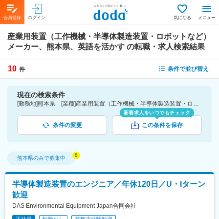
会員登録
ログイン
気になる
メニュー
産業用装置（工作機械・半導体製造装置・ロボットなど）
メーカー、熊本県、英語を活かす
の転職・求人検索結果
10
条件で並び替え
件
現在の検索条件
[勤務地]熊本県 [業種]産業用装置（工作機械・半導体製造装置・ロボットなど）メーカー-メーカー（機械・電気）業界 [詳細条件](語学)英語を活かす
新着求人をいつでもチェック
条件の変更
この条件を保存
熊本県
のみで募集中
半導体製造装置のエンジニア／年休120日／U・Iターン
歓迎
DAS Environmental Equipment Japan合同会社