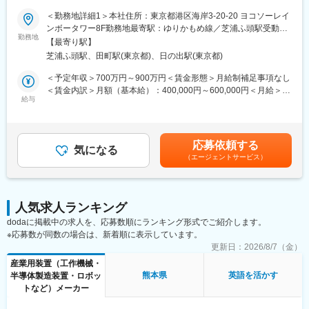
る。インシデント調査を実施し、根本原因を特定するとともに、
おいて、技術面以外の契約・コスト（人件費、部品など）・人員
＜勤務地詳細1＞本社住所：東京都港区海岸3-20-20 ヨコソーレイ
是正・予防措置を講じ、学んだ教訓を社内に適切に共有する
の管理をお任せします。顧客先である半導体メーカーの工場に行
ンボータワー8F勤務地最寄駅：ゆりかもめ線／芝浦ふ頭駅受動喫
（5）事業継続計画（BCP）を最新の状況に更新し、緊急事態発生
くことはありませんが、US本部への出張は発生します。
勤務地
煙対策：屋内全面禁煙＜勤務地詳細2＞各サービスセンター住所：
時に実行可能であることを確保する。
【最寄り駅】
北海道・岩手県・山形県・茨城県・東京都・千葉県・神奈川県・
■魅力:
芝浦ふ頭駅、田町駅(東京都)、日の出駅(東京都)
■業務詳細：
愛知県・富山県 長野県・京都府・大阪府・広島県・大分県・長崎
(1)搾乳関連機器、システム･資材等サービスの供給会社としてモ
当社は半導体製造装置の立ち上げエンジニアが多数在籍してお
県・熊本県受動喫煙対策：敷地内喫煙可能場所あり変更の範囲：
＜予定年収＞700万円～900万円＜賃金形態＞月給制補足事項なし
バイルショップセールスをセールスチャンネルとしているメーカ
り、顧客である半導体メーカーへの装置据え付け／立上げを担っ
会社の定める事業所
＜賃金内訳＞月額（基本給）：400,000円～600,000円＜月給＞
ーは同社が国内で唯一の存在です。
ています。当事業において、財務、人員、運営上の管理をおこな
給与
400,000円～600,000円＜昇給有無＞有＜残業手当＞有賃金はあく
(2)昨今の酪農家の課題（労働力不足・過重労働・アニマルウエル
います。
までも目安の金額であり、選考を通じて上下する可能性がありま
フェア）を同社商品を用いて解決できるやりがいがあります。
必要に応じ、エンジニアの面接、採用、トレーニングを実施しま
す。月給(月額)は固定手当を含めた表記です。
(3)入社時研修の他、職種別、階層別研修が充実しています。
す。また、従業員満足度の確保のため、目標設定や振り返り、研
(4)幅広いキャリアパスがあります。「社内公募制度」があり、他
応募依頼する
修、キャリア開発なども関わります。
気になる
部門への異動も可能な環境です。
（エージェントサービス）
■組織：
変更の範囲：会社の定める業務
15名以上のマネジメントが発生します。チームワークを重視する
社風です。20～60代と多岐にわたるメンバーに対して、1人1人の
人気求人ランキング
キャリアに寄り添いながらパフォーマンスを向上していくコミュ
dodaに掲載中の求人を、応募数順にランキング形式でご紹介します。
ニケーション能力が求められます。
※応募数が同数の場合は、新着順に表示しています。
勤務地については不問で、在籍はご住所の最寄りサービスセンタ
ーとなります。立ち上げエンジニアのメンバーは、装置立ち上げ
更新日：
2026/8/7（金）
を行う全国の顧客先を出張ベースで働いているため、会えない中
産業用装置（工作機械・
でもどう信頼関係を築きマネジメントしていくかが重要となりま
熊本県
英語を活かす
半導体製造装置・ロボッ
す。
トなど）メーカー
海外とのミーディングも頻繁に行われるため、英語力は必須とな
ります。装置への知識理解や技術知見よりも、ピープルマネジメ