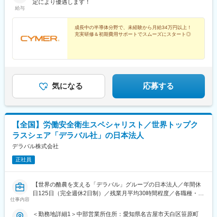
には組織の若返りが必要な状況です。
ズに就業可能！■下見費用を会社が負担！・最大5日分のホテル代
定により優遇します！
給与
コストモデルの生成・分析を通じて事業競争力を支える人材を、
を支給・航空券代を支給■引越・初期費用を会社が負担！・引越費
次世代の中核人材として採用・育成していきたいと考えていま
用は実費精算OK・入居に伴う初期費用も一部負担（規定あり）⇒
す。
全国どこにいてもスムーズにお仕事を始められます！
成長中の半導体分野で、未経験から月給34万円以上！
充実研修＆初期費用サポートでスムーズにスタート◎
■当社の特徴
【半導体「後工程」世界・日本シェアトップクラス】
世の中のあらゆるモノの中で、人々の生活を密かに支えている
「半導体」。当社はその半導体製造の中でも「後工程」と呼ばれ
る、最終製品に最も近い領域の専業メーカーです。世界トップレ
気になる
応募する
ベルの最先端技術と生産規模・ノウハウを有し、各国の大手メー
カーとパートナーシップを築きながら、高品質な半導体を通じて
世界中の人々の暮らしを豊かにしています。
変更の範囲：会社の定める業務
【全国】労働安全衛生スペシャリスト／世界トップク
ラスシェア「デラバル社」の日本法人
デラバル株式会社
正社員
【世界の酪農を支える「デラバル」グループの日本法人／年間休
日125日（完全週休2日制）／残業月平均30時間程度／各職種・階
仕事内容
層の研修が充実】
札幌市ワーク・ライフ・バランスplus（step1）に認証されまし
＜勤務地詳細1＞中部営業所住所：愛知県名古屋市天白区笹原町