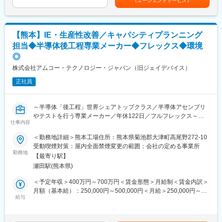
（エージェントサービス）
・製品の標準コストの設定・見直し
きる、高い技術力が強みです。
・実際原価との差異分析、課題抽出と工場へのフィードバック
事業としても非常に好調であり、安定した経営基盤を持つプライ
・製品別損益の計算・分析
ム上場企業です。
・原価低減・価格改定に向けた分析
【熊本】IE・生産性改善／キャパシティプランニング
・経営陣へのレポート作成・改善提案
変更の範囲：会社の定める業務
担当◆半導体後工程専業メーカー◆フレックス◆環境
・海外拠点との英文メール・Teams会議によるコミュニケーショ
◎
ン
株式会社アムコー・テクノロジー・ジャパン（旧ジェイデバイス）
■ポジションの魅力
正社員
◎原価計算・管理会計の専門性を最大限に活かすことができ、経
営陣向けレポートや改善提案まで関われるやりがいのあるポジシ
ョンです。
～半導体「後工程」世界シェアトップクラス／半導体アセンブリ
◎製造現場と経営をつなぐ重要なポジションで、事業の損益構造
やテストを行う専業メーカー／年休122日／フルフレックス～
を深く理解・影響を与えられる環境です。
仕事内容
◎将来的にチームのキーマンとして活躍いただけます。
■業務概要
＜勤務地詳細＞熊本工場住所：熊本県菊池郡大津町高尾野272-10
Capacity Planning課にて、IE（インダストリアルエンジニアリン
■採用背景
受動喫煙対策：屋内全面禁煙変更の範囲：会社の定める事業所
グ）の視点から、製造リソースの最適化・生産能力管理・工程改
勤務地
対象チームは4名体制（平均年齢54歳）のベテラン中心の構成で
【最寄り駅】
善・生産性向上などを推進していただくポジションです。
す。
瀬田駅(熊本県)
製造現場・関係部門と連携しながら、データに基づく改善活動を
退職・雇用継続リスクを踏まえ、専門性を持った即戦力人材の確
進めていただきます。
保が急務となっています。
＜予定年収＞400万円～700万円＜賃金形態＞月給制＜賃金内訳＞
製品別損益や標準原価の分析を通じて、事業改善や経営判断を支
月額（基本給）：250,000円～500,000円＜月給＞250,000円～
■業務詳細
給与
える役割を担っていただける方を求めています。
500,000円＜昇給有無＞有＜残業手当＞有＜給与補足＞■昇給：年
<生産能力管理>
1回（4月）■賞与：年2回（3月、9月）賃金はあくまでも目安の金
・製造ラインの生産能力（キャパシティ）の把握と計画
■当社の特徴
額であり、選考を通じて上下する可能性があります。月給(月額)は