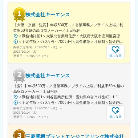
ントスキルの方が重要となります。
株式会社キーエンス
■同社について：
・同社は他の追随を許さない技術力と製品ラインアップを持つ売
【大阪・京都・滋賀】年収630万～／営業事務／プライム上場／利
上高世界ナンバー1の半導体・ディスプレイ製造装置メーカーで
益率50％越の高収益メーカー／土日祝休
す。圧倒的な資金力を活かし、毎年売上高の15％近くを研究開発
＜勤務地詳細1＞大阪北営業所住所：大阪府大阪市淀川区宮原3-5-36 新大阪トラストタワー勤務地最寄駅：新大阪駅受動喫煙対策：敷地内喫煙可能場所あり＜勤務地詳細2＞京都営業所住所：京都府京都市下京区四条通室町東入函谷鉾町101 アーバンネット四条烏丸ビル受動喫煙対策：屋内全面禁煙＜勤務地詳細3＞滋賀営業所住所：滋賀県大津市中央2-2-6 受動喫煙対策：屋内全面禁煙変更の範囲：会社の定める事業所
に投資しています。1万3300件以上の特許も保有しており、世界
＜予定年収＞630万円～700万円＜賃金形態＞月給制＜賃金内訳＞月額（基本給）：279,000円～281,000円＜月給＞279,000円～281,000円＜昇給有無＞有＜残業手当＞有＜給与補足＞上記は入社初年度の想定年収です。※月給の金額とは別で、残業代、業績賞与支給有り※賞与：年4回、昇給：年1～2回※経験・能力等を考慮の上、同社規定により待遇を決定します※年収は会社業績によって変動することがあります賃金はあくまでも目安の金額であり、選考を通じて上下する可能性があります。月給(月額)は固定手当を含めた表記です。
18ヶ国100拠点でビジネスを展開している企業です 。
掲載予定期間：
2026/7/16（木）
〜
・世界トップクラス企業ならではの福利厚生や休暇も充実してお
2026/10/14（水）
り、働きやすい企業として数々の世界的なアワードを受賞してい
気になる
更新日：
2026/7/25（土）
ます。有給休暇の平均取得日数は13日、平均勤続年数11年と長期
就業ができる環境が整っています。
株式会社キーエンス
変更の範囲：会社の定める業務
【愛知】年収630万～／営業事務／プライム上場／利益率50％越の
高収益メーカー／土日祝休
＜勤務地詳細1＞刈谷営業所住所：愛知県刈谷市相生町1-1-1 アドバンス・スクエア刈谷勤務地最寄駅：JR線／刈谷駅受動喫煙対策：敷地内喫煙可能場所あり＜勤務地詳細2＞一宮営業所住所：愛知県一宮市本町2-2-2 JES一宮ビル勤務地最寄駅：JR線／尾張一宮駅受動喫煙対策：敷地内喫煙可能場所あり＜勤務地詳細3＞名古屋営業所住所：愛知県名古屋市中区錦2-4-15 ORE錦二丁目ビル勤務地最寄駅：丸の内駅受動喫煙対策：敷地内喫煙可能場所あり変更の範囲：会社の定める事業所
＜予定年収＞630万円～700万円＜賃金形態＞月給制＜賃金内訳＞月額（基本給）：279,000円～281,000円＜月給＞279,000円～281,000円＜昇給有無＞有＜残業手当＞有＜給与補足＞上記は入社初年度の想定年収です。※月給の金額とは別で、残業代、業績賞与支給有り※賞与：年4回、昇給：年1～2回※経験・能力等を考慮の上、同社規定により待遇を決定します※年収は会社業績によって変動することがあります賃金はあくまでも目安の金額であり、選考を通じて上下する可能性があります。月給(月額)は固定手当を含めた表記です。
掲載予定期間：
2026/7/16（木）
〜
2026/10/14（水）
気になる
更新日：
2026/7/25（土）
三菱電機プラントエンジニアリング株式会社