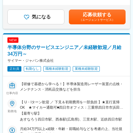
1回（4月）■賞与：年2回（3月、9月）賃金はあくまでも目安の金
置の開発・製造
額であり、選考を通じて上下する可能性があります。月給(月額)は
・勤務地：熊本県合志市福原1－1
■業務詳細
固定手当を含めた表記です。
応募依頼する
・プロセスコスト決定要素のシステム化
気になる
変更の範囲：会社内でのすべての業務
（エージェントサービス）
・Cost Modelの生成・分析
・競争力のあるコスト提案
・プロセスコスト決定要素のロジカルな計算式ベースでの登録・
メンテナンス
NEW
・改善フィードバックの実施
半導体分野のサービスエンジニア／未経験歓迎／月給
・新規商談におけるコスティング対応（スピード感を持った対応
が求められます）
34万円～
・海外拠点と連携した業務推進
サイマー・ジャパン株式会社
・PDCAに沿った業務改善
正社員
転勤なし
職種未経験歓迎
業種未経験歓迎
■ポジションの魅力
◎コストモデルを通じて事業競争力に直接貢献できるポジション
【研修で基礎から学べる！】半導体製造用レーザー装置の点検・
で、数字・システム・製造プロセスを横断的に扱える面白い業務
メンテナンス・消耗品交換などを担当
です。
仕事内容
◎英語力を活かして、海外拠点と連携しながらグローバルに活躍
できます。
【 U・Iターン歓迎 ／ 下見＆初期費用を一部負担 】★直行直帰
◎新規商談のコスティングに関わるスピード感のある業務環境の
OK ★マイカー通勤可■四日市オフィス：三重県四日市市浜田町
勤務地
中、若返りフェーズの組織で、将来的な中核人材を目指せます。
4-20 四日市三交ビル 13・14階■広島オフィス：広島県東広島市西
【最寄り駅】
条岡町10-7 1階■熊本オフィス：熊本県菊池郡菊陽町津久礼2464
あすなろう四日市駅、西条駅(広島県)、三里木駅、近鉄四日市駅
■採用背景
番地 カリーノ菊陽3階大分県でも募集しております！※当面転勤な
CM組織は平均年齢56.5歳と高齢化が進んでおり、円滑な業務遂行
し※近県・他拠点への短期出張あり※受動喫煙対策あり─── スムー
月給34万円以上※経験・年齢・前職給与などを考慮の上、当社規