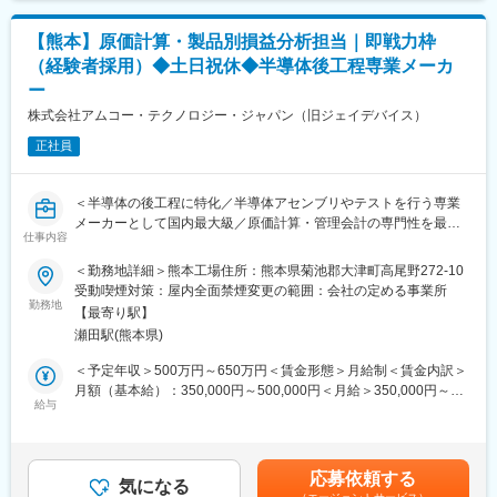
有り）
【熊本】原価計算・製品別損益分析担当｜即戦力枠
■期待する役割：
（経験者採用）◆土日祝休◆半導体後工程専業メーカ
◇企業知財全般のマネージメントまたは知財実務を最前線で意欲
ー
的にこなしていただきます。
◇特に、社内関係者の意見・要望を調整しつつ、特許庁審査官や
株式会社アムコー・テクノロジー・ジャパン（旧ジェイデバイス）
弁理士と対等に渡り合う折衝力を期待しています。
正社員
■仕事の魅力：
◇当社におけるグローバル化の更なる推進を知財面から支えるた
＜半導体の後工程に特化／半導体アセンブリやテストを行う専業
めに、日本以外のたくさんの国々に出願を行っています。
メーカーとして国内最大級／原価計算・管理会計の専門性を最大
◇事業部門に有益・有効な知財権を取得し、企業経営に資してい
仕事内容
限に活かせるポジション／フルフレックス＞
くことが知財業務の魅力であり、やりがいでもあります。
◇最先端の自動車生産システム、半導体製造装置に触れることが
＜勤務地詳細＞熊本工場住所：熊本県菊池郡大津町高尾野272-10
■業務概要
できる環境の中、知財に関わる業務全般をご担当いただきます。
受動喫煙対策：屋内全面禁煙変更の範囲：会社の定める事業所
◇CO管理課の「Profitability Analysis & Costing チーム」にて、製
勤務地
【最寄り駅】
品の標準コスト設定・製品別損益分析・経営陣向けレポート作
■就業環境：
瀬田駅(熊本県)
成・改善提案など、コスト管理業務の中核を担っていただくポジ
◇年間休日125日／完全週休2日制／ノー残業デーもあるなど働き
ションです。
やすい環境も整えられております。
＜予定年収＞500万円～650万円＜賃金形態＞月給制＜賃金内訳＞
◇製造業での原価計算・管理会計の経験を活かし、早期に実務の
◇40時間以上の残業は特別申請を行う必要あり／休日出勤も原則
月額（基本給）：350,000円～500,000円＜月給＞350,000円～
中心を担っていただくことを想定しています。
給与
禁止
500,000円＜昇給有無＞有＜残業手当＞有＜給与補足＞■昇給：年
◇海外拠点（韓国・シンガポールなど）とも英文メール・Teams
1回（4月）■賞与：年2回（3月、9月）賃金はあくまでも目安の金
会議でやり取りいただく場面があります。
■当社について：
額であり、選考を通じて上下する可能性があります。月給(月額)は
搬送ロボやソーター等、生産設備装置における全てを自社内製造
固定手当を含めた表記です。
応募依頼する
■業務詳細
気になる
するメーカーであり、高度な制御技術と顧客要望に柔軟に対応で