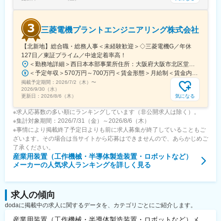
三菱電機プラントエンジニアリング株式会社
【北新地】総合職・総務人事＜未経験歓迎＞◇三菱電機G／年休
127日／東証プライム／中途定着率高！
＜勤務地詳細＞西日本本部事業所住所：大阪府大阪市北区堂島2-2-2 勤務地最寄駅：JR東西線／北新地駅受動喫煙対策：屋内喫煙可能場所あり変更の範囲：会社の定める事業所
＜予定年収＞570万円～700万円＜賃金形態＞月給制＜賃金内訳＞月額（基本給）：295,000円～335,000円＜月給＞295,000円～335,000円＜昇給有無＞有＜残業手当＞有＜給与補足＞※上記年収は想定残業時間20～30時間込みの金額となります。※上記はあくまで想定年収です。経験・スキルに応じて決定します。■昇給：年1回■賞与：年2回（6月・12月）※実績あり賃金はあくまでも目安の金額であり、選考を通じて上下する可能性があります。月給(月額)は固定手当を含めた表記です。
掲載予定期間：
2026/7/2（木）
〜
2026/9/30（水）
気になる
更新日：
2026/8/6（木）
※求人応募数の多い順にランキングしています（非公開求人は除く）。
※集計対象期間：2026/7/31（金）～2026/8/6（木）
※事情により掲載終了予定日よりも前に求人募集が終了していることもご
ざいます。その場合は当サイトから応募はできませんので、あらかじめご
了承ください。
産業用装置（工作機械・半導体製造装置・ロボットなど）
メーカー
の人気求人ランキングを詳しく見る
求人の傾向
dodaに掲載中の求人に関するデータを、カテゴリごとにご紹介します。
産業用装置（工作機械・半導体製造装置・ロボットなど）メ