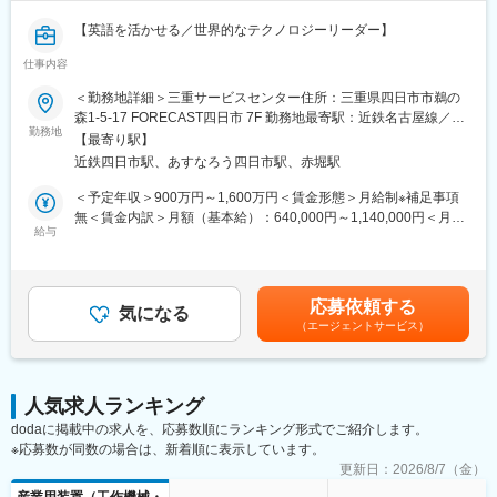
【英語を活かせる／世界的なテクノロジーリーダー】
仕事内容
■業務内容
フィールドサポートマネージャーは、クライアント／顧客への販
＜勤務地詳細＞三重サービスセンター住所：三重県四日市市鵜の
売前および販売後のサービスおよびサポートの提供に関する戦略
森1-5-17 FORECAST四日市 7F 勤務地最寄駅：近鉄名古屋線／近
的リーダーシップと指示を提供します。
勤務地
鉄四日市駅受動喫煙対策：屋内全面禁煙
【最寄り駅】
サービスおよび顧客サポート業務のすべての側面をリードしま
近鉄四日市駅、あすなろう四日市駅、赤堀駅
す。
運用プロセス、エスカレーション手順を分析し、サービス提供の
＜予定年収＞900万円～1,600万円＜賃金形態＞月給制※補足事項
改善と顧客／クライアントへの付加価値を見出すためのトレーニ
無＜賃金内訳＞月額（基本給）：640,000円～1,140,000円＜月給
ングニーズ評価を実施します。
給与
＞640,000円～1,140,000円＜昇給有無＞有＜残業手当＞無＜給与
顧客と製造、販売、フィールドサービス、注文処理、会計の間の
補足＞※ご経験・スキルによって変動します※固定賞与：年2回、
連絡役を務め、ステータス、生産、納品、請求に関する問い合わ
業績賞与：年1回賃金はあくまでも目安の金額であり、選考を通じ
せを解決します。
て上下する可能性があります。月給(月額)は固定手当を含めた表記
応募依頼する
効率的な業務運営を確保するために、スタッフの選定、育成、評
気になる
です。
（エージェントサービス）
価を行います。
■業務詳細
・直接の顧客サポート責任、アカウンタビリティ、関係管理、サ
人気求人ランキング
ービスチームリーダーシップ、およびKLA本社の製品サポートと
dodaに掲載中の求人を、応募数順にランキング形式でご紹介します。
エンジニアリングチームとのインターフェースを通じて、顧客満
※応募数が同数の場合は、新着順に表示しています。
足度を最大限にすること。
・地域レベルでのNPIプログラム／プロジェクトの成功を確保し、
更新日：
2026/8/7（金）
主要なKLAプラットフォームおよび技術の実装と採用をサポート
産業用装置（工作機械・