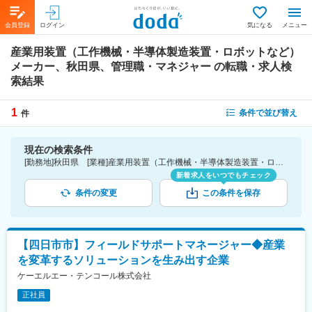
会員登録
ログイン
気になる
メニュー
産業用装置（工作機械・半導体製造装置・ロボットなど）
メーカー、秋田県、管理職・マネジャー
の転職・求人検
索結果
1
条件で並び替え
件
現在の検索条件
[勤務地]秋田県 [業種]産業用装置（工作機械・半導体製造装置・ロボットなど）メーカー-メーカー（機械・電気）業界 [詳細条件](仕事内容)管理職・マネジャー
新着求人をいつでもチェック
条件の変更
この条件を保存
【四日市市】フィールドサポートマネージャー◆産業
を変革するソリューションを生み出す企業
ケーエルエー・テンコール株式会社
正社員