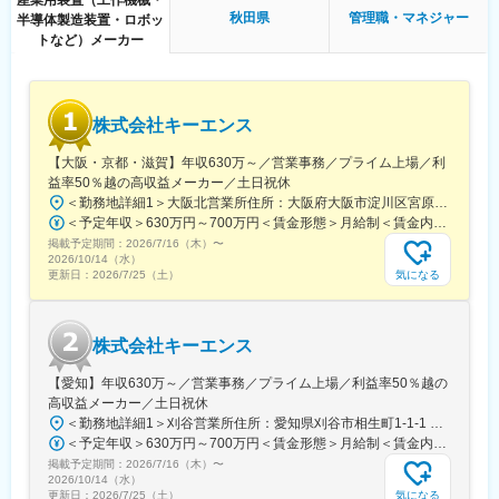
するために、クロスファンクショナルなリモートチームと協力お
秋田県
管理職・マネジャー
半導体製造装置・ロボッ
よび連携を図ること。
トなど）メーカー
・P&Lの直接所有およびビジネスのすべての側面における継続的
な改善。
・内部運用および財務目標の達成。
・顧客会議（OC、KPI、定期サービス会議）の定期的な開催、準
株式会社キーエンス
備および未解決タスクのフォローアップ。
・顧客の運用KPIを達成するための運用活動の推進。
【大阪・京都・滋賀】年収630万～／営業事務／プライム上場／利
・必要な設置日について、顧客および設置チームと調整および連
益率50％越の高収益メーカー／土日祝休
携を図ること。
＜勤務地詳細1＞大阪北営業所住所：大阪府大阪市淀川区宮原3-5-36 新大阪トラストタワー勤務地最寄駅：新大阪駅受動喫煙対策：敷地内喫煙可能場所あり＜勤務地詳細2＞京都営業所住所：京都府京都市下京区四条通室町東入函谷鉾町101 アーバンネット四条烏丸ビル受動喫煙対策：屋内全面禁煙＜勤務地詳細3＞滋賀営業所住所：滋賀県大津市中央2-2-6 受動喫煙対策：屋内全面禁煙変更の範囲：会社の定める事業所
・CSE、顧客、内部専門家、シニアマネジメントと連携して顧客
＜予定年収＞630万円～700万円＜賃金形態＞月給制＜賃金内訳＞月額（基本給）：279,000円～281,000円＜月給＞279,000円～281,000円＜昇給有無＞有＜残業手当＞有＜給与補足＞上記は入社初年度の想定年収です。※月給の金額とは別で、残業代、業績賞与支給有り※賞与：年4回、昇給：年1～2回※経験・能力等を考慮の上、同社規定により待遇を決定します※年収は会社業績によって変動することがあります賃金はあくまでも目安の金額であり、選考を通じて上下する可能性があります。月給(月額)は固定手当を含めた表記です。
エスカレーションを処理すること。
掲載予定期間：
2026/7/16（木）
〜
・サービス管理チームとともに請求可能な活動を確認および管理
2026/10/14（水）
すること。
気になる
更新日：
2026/7/25（土）
・地域目標を達成するために営業アカウントチームを積極的にサ
ポートすること。
・地域目標を達成するために、顧客サポートエンジニアのチーム
株式会社キーエンス
を育成および管理し、彼らの成長経路と適切なトレーニングを確
保すること。
【愛知】年収630万～／営業事務／プライム上場／利益率50％越の
高収益メーカー／土日祝休
＜勤務地詳細1＞刈谷営業所住所：愛知県刈谷市相生町1-1-1 アドバンス・スクエア刈谷勤務地最寄駅：JR線／刈谷駅受動喫煙対策：敷地内喫煙可能場所あり＜勤務地詳細2＞一宮営業所住所：愛知県一宮市本町2-2-2 JES一宮ビル勤務地最寄駅：JR線／尾張一宮駅受動喫煙対策：敷地内喫煙可能場所あり＜勤務地詳細3＞名古屋営業所住所：愛知県名古屋市中区錦2-4-15 ORE錦二丁目ビル勤務地最寄駅：丸の内駅受動喫煙対策：敷地内喫煙可能場所あり変更の範囲：会社の定める事業所
＜予定年収＞630万円～700万円＜賃金形態＞月給制＜賃金内訳＞月額（基本給）：279,000円～281,000円＜月給＞279,000円～281,000円＜昇給有無＞有＜残業手当＞有＜給与補足＞上記は入社初年度の想定年収です。※月給の金額とは別で、残業代、業績賞与支給有り※賞与：年4回、昇給：年1～2回※経験・能力等を考慮の上、同社規定により待遇を決定します※年収は会社業績によって変動することがあります賃金はあくまでも目安の金額であり、選考を通じて上下する可能性があります。月給(月額)は固定手当を含めた表記です。
掲載予定期間：
2026/7/16（木）
〜
2026/10/14（水）
気になる
更新日：
2026/7/25（土）