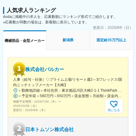
た独自の開発力を軸に、複合研削盤、タレット型複合研削盤、高
生産型研削盤等を手掛けています。
人気求人ランキング
dodaに掲載中の求人を、応募数順にランキング形式でご紹介します。
■当社の魅力：
※応募数が同数の場合は、新着順に表示しています。
工作機械業界の世界シェアトップクラスのプライム上場上場企業
です。工程集約／自動化／DX／GX需要を追い風に事業を拡大
更新日：
2026/8/9（日）
し、工作機械1台あたりの販売単価が上昇しています。製造業、自
動車、半導体、医療、家電など多くの産業に必要不可欠な存在で
新潟県
固定給35万円以上
機械部品・金型メーカー
す。
＜働きやすさ＞
・有給取得は20日以上と100%越え
・各事業所に社員食堂があり、三ツ星レストランと提携も
・平均年収903万円／有給休暇取得平均18.9日
株式会社バルカー
・平均勤続年数17年超、平均年齢40.5歳、離職率（自己都合）
1.6%と長期就労可能
人事（給与・社保）◇プライム上場/リモート週2～3/フレックス/国
・育児休暇は男性女性共に100%
内ニッチトップメーカー【大崎】
・ホワイト500認定＆健康経営銘柄2024認定
＜勤務地詳細＞本社住所：東京都品川区大崎2-1-1 ThinkPark Tower24F勤務地最寄駅：JR・りんかい線／大崎駅受動喫煙対策：屋内喫煙可能場所あり変更の範囲：会社の定める事業所（リモートワーク含む）
・独身寮（借り上げ社宅）5,000円/月や保育所の併設、名古屋や
＜予定年収＞580万円～650万円＜賃金形態＞月給制＜賃金内訳＞月額（基本給）：320,000円～450,000円＜月給＞320,000円～450,000円＜昇給有無＞有＜残業手当＞有＜給与補足＞※経験・前職を考慮したうえで優遇します。※上記年収額は、残業代を加味した金額です。■賞与実績：年2回支給■昇給：年1回賃金はあくまでも目安の金額であり、選考を通じて上下する可能性があります。月給(月額)は固定手当を含めた表記です。
奈良への無料シャトルバス、社員食堂やトレーニングジム、完備
掲載予定期間：
2026/7/30（木）
〜
など、社員を大切にする仕組みあり
2026/10/28（水）
・従業員向け保育園完備（ドイツやスウェーデン等欧州各国のお
気になる
更新日：
2026/8/6（木）
もちゃを採用。バイリンガルの先生による英語教育等、日本最高
水準の教育を提供）
日本トムソン株式会社
変更の範囲：会社の定める業務