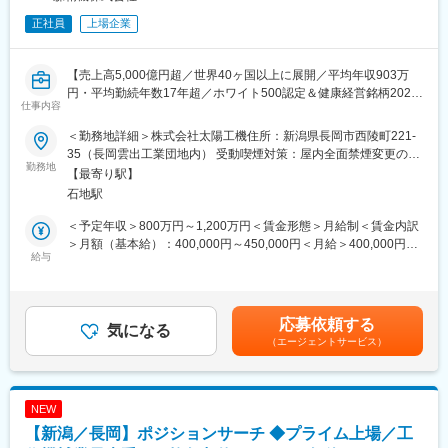
正社員
上場企業
【売上高5,000億円超／世界40ヶ国以上に展開／平均年収903万
円・平均勤続年数17年超／ホワイト500認定＆健康経営銘柄2024
仕事内容
認定】
＜勤務地詳細＞株式会社太陽工機住所：新潟県長岡市西陵町221-
※世界有数の工作機械メーカーである当社の完全子会社「株式会社
35（長岡雲出工業団地内） 受動喫煙対策：屋内全面禁煙変更の範
太陽工機」に在籍出向いただき、将来的に長岡市にて勤務頂きま
勤務地
囲：会社の定める事業所
【最寄り駅】
す。
石地駅
人事領域におけるご経験に応じて適切なポジションにてご選考し
ますのでご応募ください。
＜予定年収＞800万円～1,200万円＜賃金形態＞月給制＜賃金内訳
＞月額（基本給）：400,000円～450,000円＜月給＞400,000円～
■業務内容：
給与
450,000円＜昇給有無＞有＜残業手当＞有＜給与補足＞■賞与：年
人事領域においてご経験を生かせる業務をお任せする予定です
1回賃金はあくまでも目安の金額であり、選考を通じて上下する可
（採用、教育、研修、労務、人事制度企画など）
能性があります。月給(月額)は固定手当を含めた表記です。
応募依頼する
■株式会社太陽工機について：
気になる
（エージェントサービス）
当社の完全子会社として、独自の研削加工技術を軸に各種研削盤
の開発／製造を展開しております。研削加工技術の分野に特化し
た独自の開発力を軸に、複合研削盤、タレット型複合研削盤、高
生産型研削盤等を手掛けています。
NEW
【新潟／長岡】ポジションサーチ ◆プライム上場／工
■当社の魅力：