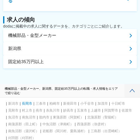
る
求人の傾向
dodaに掲載中の求人に関するデータを、カテゴリごとにご紹介します。
機械部品・金型メーカー
新潟県
固定給35万円以上
機械部品・金型メーカー、新潟県、固定給35万円以上の転職・求人情報をエリア
で絞り込む
新潟市
長岡市
三条市
柏崎市
新発田市
小千谷市
加茂市
十日町市
見附市
村上市
燕市
糸魚川市
妙高市
五泉市
上越市
阿賀野市
佐渡市
魚沼市
南魚沼市
胎内市
東蒲原郡（阿賀町）
北蒲原郡（聖籠町）
南蒲原郡（田上町）
中魚沼郡（津南町）
西蒲原郡（弥彦村）
南魚沼郡（湯沢町）
岩船郡（関川村、粟島浦村）
三島郡（出雲崎町）
刈羽郡（刈羽村）