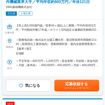
工作機械業界の世界シェアトップクラスのプライム上場上場企業
作機械業界大手／平均年収約900万円／年休121日
です。工程集約／自動化／DX／GX需要を追い風に事業を拡大
DMG森精機株式会社
し、工作機械1台あたりの販売単価が上昇しています。製造業、自
正社員
上場企業
動車、半導体、医療、家電など多くの産業に必要不可欠な存在で
す。
＜働きやすさ＞
【売上高5,000億円超／世界40ヶ国以上に展開／平均年収903万
・有給取得は20日以上と100%越え
円・平均勤続年数17年超／ホワイト500認定＆健康経営銘柄2024
・各事業所に社員食堂があり、三ツ星レストランと提携も
仕事内容
認定】
・平均年収903万円／有給休暇取得平均18.9日
・平均勤続年数17年超、平均年齢40.5歳、離職率（自己都合）
＜勤務地詳細＞株式会社太陽工機住所：新潟県長岡市西陵町221-
※世界有数の工作機械メーカーである当社の完全子会社「株式会社
1.6%と長期就労可能
35（長岡雲出工業団地内） 受動喫煙対策：屋内全面禁煙変更の範
太陽工機」に在籍出向いただき、将来的に長岡市にて勤務頂きま
勤務地
・育児休暇は男性女性共に100%
囲：会社の定める事業所
【最寄り駅】
す。
・ホワイト500認定＆健康経営銘柄2024認定
石地駅
ご経験に応じて適切なポジションにてご選考いたしますのでまず
・独身寮（借り上げ社宅）5,000円/月や保育所の併設、名古屋や
はご応募ください。
奈良への無料シャトルバス、社員食堂やトレーニングジム、完備
＜予定年収＞800万円～1,200万円＜賃金形態＞月給制＜賃金内訳
など、社員を大切にする仕組みあり
＞月額（基本給）：400,000円～450,000円＜月給＞400,000円～
■募集ポジション例：
給与
・従業員向け保育園完備（ドイツやスウェーデン等欧州各国のお
450,000円＜昇給有無＞有＜残業手当＞有＜給与補足＞■賞与：年
・管理部門（人事、経理財務、社内通訳、IT（社内SE））
もちゃを採用。バイリンガルの先生による英語教育等、日本最高
1回賃金はあくまでも目安の金額であり、選考を通じて上下する可
・開発（機械設計、電気設計、制御・ソフトウェア設計）
水準の教育を提供）
能性があります。月給(月額)は固定手当を含めた表記です。
・アプリケーションエンジニア（加工技術）など
応募依頼する
気になる
変更の範囲：会社の定める業務
（エージェントサービス）
■株式会社太陽工機について：
当社の完全子会社として、独自の研削加工技術を軸に各種研削盤
の開発／製造を展開しております。研削加工技術の分野に特化し
た独自の開発力を軸に、複合研削盤、タレット型複合研削盤、高
NEW