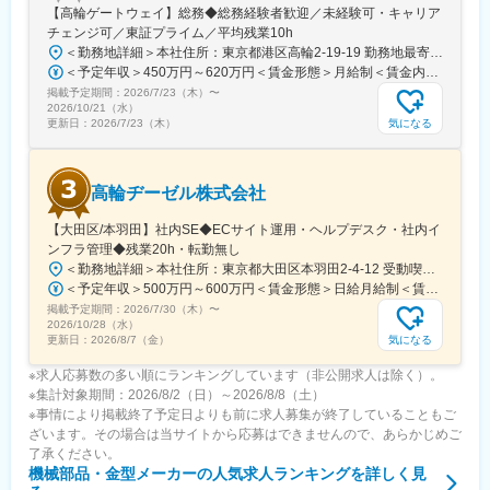
【高輪ゲートウェイ】総務◆総務経験者歓迎／未経験可・キャリア
チェンジ可／東証プライム／平均残業10h
＜勤務地詳細＞本社住所：東京都港区高輪2-19-19 勤務地最寄駅：京急本線／泉岳寺駅受動喫煙対策：屋内全面禁煙変更の範囲：会社の定める事業所
＜予定年収＞450万円～620万円＜賃金形態＞月給制＜賃金内訳＞月額（基本給）：290,000円～400,000円＜月給＞290,000円～400,000円＜昇給有無＞有＜残業手当＞有＜給与補足＞■年齢・経験・スキルに応じ決定いたします。■上記年収は、月給・全社員支給される手当 の12か月分 ＋ 賞与 + 10時間分の残業を想定した金額です。■賞与年2回（2025年実績5カ月）賃金はあくまでも目安の金額であり、選考を通じて上下する可能性があります。月給(月額)は固定手当を含めた表記です。
掲載予定期間：
2026/7/23（木）
〜
2026/10/21（水）
気になる
更新日：
2026/7/23（木）
高輪ヂーゼル株式会社
【大田区/本羽田】社内SE◆ECサイト運用・ヘルプデスク・社内イ
ンフラ管理◆残業20h・転勤無し
＜勤務地詳細＞本社住所：東京都大田区本羽田2-4-12 受動喫煙対策：屋内全面禁煙変更の範囲：会社の定める事業所
＜予定年収＞500万円～600万円＜賃金形態＞日給月給制＜賃金内訳＞月額（基本給）：300,000円～350,000円/月21日間勤務想定＜想定月額＞300,000円～350,000円＜昇給有無＞有＜残業手当＞有＜給与補足＞※別途、諸手当（一律）を支給※給与詳細は経験・能力を考慮のうえ決定■昇給：年1回■賞与：年2回 前年実績3.5カ月賃金はあくまでも目安の金額であり、選考を通じて上下する可能性があります。月給(月額)は固定手当を含めた表記です。
掲載予定期間：
2026/7/30（木）
〜
2026/10/28（水）
気になる
更新日：
2026/8/7（金）
※求人応募数の多い順にランキングしています（非公開求人は除く）。
※集計対象期間：2026/8/2（日）～2026/8/8（土）
※事情により掲載終了予定日よりも前に求人募集が終了していることもご
ざいます。その場合は当サイトから応募はできませんので、あらかじめご
了承ください。
機械部品・金型メーカー
の人気求人ランキングを詳しく見