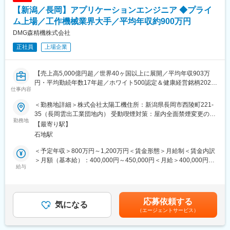
生産型研削盤等を手掛けています。
【新潟／長岡】アプリケーションエンジニア ◆プライ
■当社の魅力：
ム上場／工作機械業界大手／平均年収約900万円
工作機械業界の世界シェアトップクラスのプライム上場上場企業
DMG森精機株式会社
です。工程集約／自動化／DX／GX需要を追い風に事業を拡大
正社員
上場企業
し、工作機械1台あたりの販売単価が上昇しています。製造業、自
動車、半導体、医療、家電など多くの産業に必要不可欠な存在で
す。
【売上高5,000億円超／世界40ヶ国以上に展開／平均年収903万
＜働きやすさ＞
円・平均勤続年数17年超／ホワイト500認定＆健康経営銘柄2024
・有給取得は20日以上と100%越え
仕事内容
認定】
・各事業所に社員食堂があり、三ツ星レストランと提携も
・平均年収903万円／有給休暇取得平均18.9日
＜勤務地詳細＞株式会社太陽工機住所：新潟県長岡市西陵町221-
※世界有数の工作機械メーカーである当社の完全子会社「株式会社
・平均勤続年数17年超、平均年齢40.5歳、離職率（自己都合）
35（長岡雲出工業団地内） 受動喫煙対策：屋内全面禁煙変更の範
太陽工機」に在籍出向いただき、将来的に長岡市にてアプリケー
勤務地
1.6%と長期就労可能
囲：会社の定める事業所
【最寄り駅】
ション（加工技術）エンジニアとしての業務をお任せいたしま
・育児休暇は男性女性共に100%
石地駅
す。
・ホワイト500認定＆健康経営銘柄2024認定
・独身寮（借り上げ社宅）5,000円/月や保育所の併設、名古屋や
＜予定年収＞800万円～1,200万円＜賃金形態＞月給制＜賃金内訳
■業務内容：
奈良への無料シャトルバス、社員食堂やトレーニングジム、完備
＞月額（基本給）：400,000円～450,000円＜月給＞400,000円～
研削盤における加工テスト、技術提案、加工条件の設定・プログ
給与
など、社員を大切にする仕組みあり
450,000円＜昇給有無＞有＜残業手当＞有＜給与補足＞■賞与：年
ラミング、顧客先での技術立ち上げサポートなどをお任せしま
・従業員向け保育園完備（ドイツやスウェーデン等欧州各国のお
1回賃金はあくまでも目安の金額であり、選考を通じて上下する可
す。
もちゃを採用。バイリンガルの先生による英語教育等、日本最高
能性があります。月給(月額)は固定手当を含めた表記です。
水準の教育を提供）
応募依頼する
■株式会社太陽工機について：
気になる
（エージェントサービス）
当社の完全子会社として、独自の研削加工技術を軸に各種研削盤
変更の範囲：会社の定める業務
の開発／製造を展開しております。研削加工技術の分野に特化し