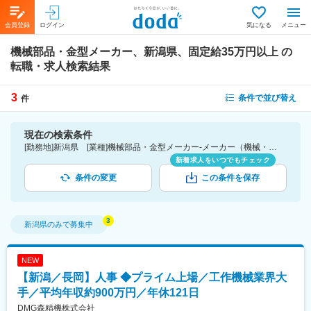
会員登録
ログイン
気になる
メニュー
機械部品・金型メーカー、新潟県、固定給35万円以上
の
転職・求人検索結果
3
条件で並び替え
件
現在の検索条件
[勤務地]新潟県 [業種]機械部品・金型メーカー-メーカー（機械・電気）業界 [詳細条件](待遇・福利厚生)固定給35万円以上
新着求人をいつでもチェック
条件の変更
この条件を保存
新潟県
のみで募集中
NEW
【新潟／長岡】人事 ◆プライム上場／工作機械業界大
手／平均年収約900万円／年休121日
DMG森精機株式会社