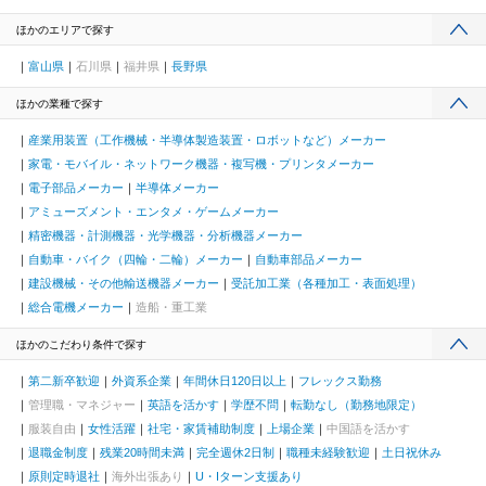
ほかのエリアで探す
富山県
石川県
福井県
長野県
ほかの業種で探す
産業用装置（工作機械・半導体製造装置・ロボットなど）メーカー
家電・モバイル・ネットワーク機器・複写機・プリンタメーカー
電子部品メーカー
半導体メーカー
アミューズメント・エンタメ・ゲームメーカー
精密機器・計測機器・光学機器・分析機器メーカー
自動車・バイク（四輪・二輪）メーカー
自動車部品メーカー
建設機械・その他輸送機器メーカー
受託加工業（各種加工・表面処理）
総合電機メーカー
造船・重工業
ほかのこだわり条件で探す
第二新卒歓迎
外資系企業
年間休日120日以上
フレックス勤務
管理職・マネジャー
英語を活かす
学歴不問
転勤なし（勤務地限定）
服装自由
女性活躍
社宅・家賃補助制度
上場企業
中国語を活かす
退職金制度
残業20時間未満
完全週休2日制
職種未経験歓迎
土日祝休み
原則定時退社
海外出張あり
U・Iターン支援あり