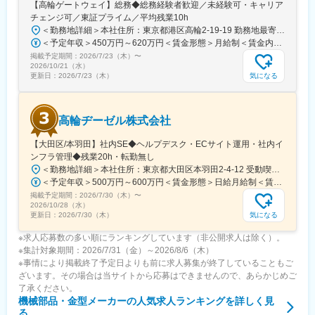
【高輪ゲートウェイ】総務◆総務経験者歓迎／未経験可・キャリア
チェンジ可／東証プライム／平均残業10h
＜勤務地詳細＞本社住所：東京都港区高輪2-19-19 勤務地最寄駅：京急本線／泉岳寺駅受動喫煙対策：屋内全面禁煙変更の範囲：会社の定める事業所
＜予定年収＞450万円～620万円＜賃金形態＞月給制＜賃金内訳＞月額（基本給）：290,000円～400,000円＜月給＞290,000円～400,000円＜昇給有無＞有＜残業手当＞有＜給与補足＞■年齢・経験・スキルに応じ決定いたします。■上記年収は、月給・全社員支給される手当 の12か月分 ＋ 賞与 + 10時間分の残業を想定した金額です。■賞与年2回（2025年実績5カ月）賃金はあくまでも目安の金額であり、選考を通じて上下する可能性があります。月給(月額)は固定手当を含めた表記です。
掲載予定期間：
2026/7/23（木）
〜
2026/10/21（水）
気になる
更新日：
2026/7/23（木）
高輪ヂーゼル株式会社
【大田区/本羽田】社内SE◆ヘルプデスク・ECサイト運用・社内イ
ンフラ管理◆残業20h・転勤無し
＜勤務地詳細＞本社住所：東京都大田区本羽田2-4-12 受動喫煙対策：屋内全面禁煙変更の範囲：会社の定める事業所
＜予定年収＞500万円～600万円＜賃金形態＞日給月給制＜賃金内訳＞月額（基本給）：300,000円～350,000円/月21日間勤務想定＜想定月額＞300,000円～350,000円＜昇給有無＞有＜残業手当＞有＜給与補足＞※別途、諸手当（一律）を支給※給与詳細は経験・能力を考慮のうえ決定■昇給：年1回■賞与：年2回 前年実績3.5カ月賃金はあくまでも目安の金額であり、選考を通じて上下する可能性があります。月給(月額)は固定手当を含めた表記です。
掲載予定期間：
2026/7/30（木）
〜
2026/10/28（水）
気になる
更新日：
2026/7/30（木）
※求人応募数の多い順にランキングしています（非公開求人は除く）。
※集計対象期間：2026/7/31（金）～2026/8/6（木）
※事情により掲載終了予定日よりも前に求人募集が終了していることもご
ざいます。その場合は当サイトから応募はできませんので、あらかじめご
了承ください。
機械部品・金型メーカー
の人気求人ランキングを詳しく見
る