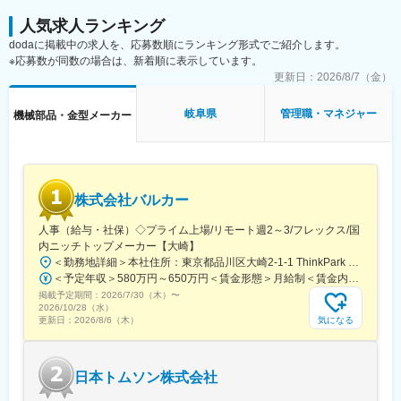
人気求人ランキング
dodaに掲載中の求人を、応募数順にランキング形式でご紹介します。
※応募数が同数の場合は、新着順に表示しています。
更新日：
2026/8/7（金）
岐阜県
管理職・マネジャー
機械部品・金型メーカー
株式会社バルカー
人事（給与・社保）◇プライム上場/リモート週2～3/フレックス/国
内ニッチトップメーカー【大崎】
＜勤務地詳細＞本社住所：東京都品川区大崎2-1-1 ThinkPark Tower24F勤務地最寄駅：JR・りんかい線／大崎駅受動喫煙対策：屋内喫煙可能場所あり変更の範囲：会社の定める事業所（リモートワーク含む）
＜予定年収＞580万円～650万円＜賃金形態＞月給制＜賃金内訳＞月額（基本給）：320,000円～450,000円＜月給＞320,000円～450,000円＜昇給有無＞有＜残業手当＞有＜給与補足＞※経験・前職を考慮したうえで優遇します。※上記年収額は、残業代を加味した金額です。■賞与実績：年2回支給■昇給：年1回賃金はあくまでも目安の金額であり、選考を通じて上下する可能性があります。月給(月額)は固定手当を含めた表記です。
掲載予定期間：
2026/7/30（木）
〜
2026/10/28（水）
気になる
更新日：
2026/8/6（木）
日本トムソン株式会社