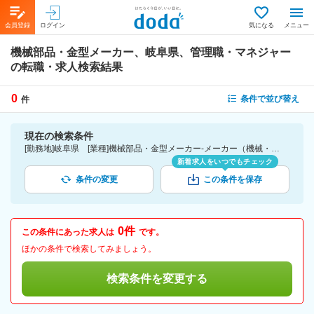
会員登録
ログイン
気になる
メニュー
機械部品・金型メーカー、岐阜県、管理職・マネジャー
の転職・求人検索結果
0
条件で並び替え
件
現在の検索条件
[勤務地]岐阜県 [業種]機械部品・金型メーカー-メーカー（機械・電気）業界 [詳細条件](仕事内容)管理職・マネジャー
新着求人をいつでもチェック
条件の変更
この条件を保存
0件
この条件にあった求人は
です。
ほかの条件で検索してみましょう。
検索条件を変更する