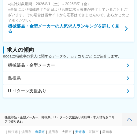
※集計対象期間：2026/8/1（土）～2026/8/7（金）
※事情により掲載終了予定日よりも前に求人募集が終了していることもご
ざいます。その場合は当サイトから応募はできませんので、あらかじめご
了承ください。
機械部品・金型メーカー
の人気求人ランキングを詳しく見
る
求人の傾向
dodaに掲載中の求人に関するデータを、カテゴリごとにご紹介します。
機械部品・金型メーカー
島根県
U・Iターン支援あり
機械部品・金型メーカー、島根県、U・Iターン支援ありの転職・求人情報をエリ
アで絞り込む
松江市
浜田市
出雲市
益田市
大田市
安来市
江津市
雲南市