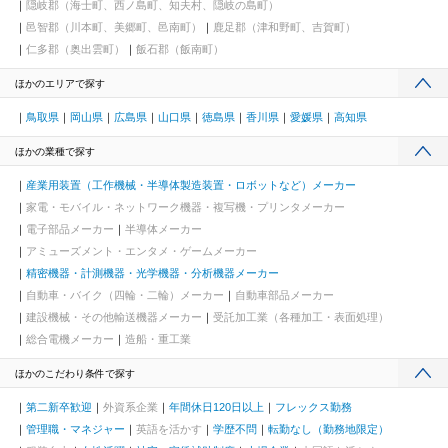
隠岐郡（海士町、西ノ島町、知夫村、隠岐の島町）
邑智郡（川本町、美郷町、邑南町）
鹿足郡（津和野町、吉賀町）
仁多郡（奥出雲町）
飯石郡（飯南町）
ほかのエリアで探す
鳥取県
岡山県
広島県
山口県
徳島県
香川県
愛媛県
高知県
ほかの業種で探す
産業用装置（工作機械・半導体製造装置・ロボットなど）メーカー
家電・モバイル・ネットワーク機器・複写機・プリンタメーカー
電子部品メーカー
半導体メーカー
アミューズメント・エンタメ・ゲームメーカー
精密機器・計測機器・光学機器・分析機器メーカー
自動車・バイク（四輪・二輪）メーカー
自動車部品メーカー
建設機械・その他輸送機器メーカー
受託加工業（各種加工・表面処理）
総合電機メーカー
造船・重工業
ほかのこだわり条件で探す
第二新卒歓迎
外資系企業
年間休日120日以上
フレックス勤務
管理職・マネジャー
英語を活かす
学歴不問
転勤なし（勤務地限定）