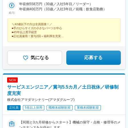
／草津市／彦根市／東近江市▼京都京都市▼兵庫尼崎市／西宮市
年収例558万円（30歳／入社5年目／リーダー）
駅、高速神戸駅、林崎松江海岸駅、葉多駅、姫路駅、岡山駅前
／伊丹市／宝塚市／神戸市／加古川市／明石市／小野市／三木市
年収例400万円（33歳／入社3年目／前職：飲食店勤務）
駅、電鉄出雲市駅、西条駅(広島県)、新山口駅、川之江駅、櫛原
給与
／西脇市／高砂市／姫路市／たつの市／赤穂市／加西市▼大阪大
駅、小倉駅(福岡県)、佐賀駅、中津駅(大分県)、光の森駅、新羽
阪狭山市／東大阪市▼島根出雲市／雲南市／松江市／安来市▼鳥
駅、生麦駅、戸塚駅、三ツ沢下町駅、港南中央駅、和田町駅、金
＼42歳以下の方は全員面接！／
取鳥取市／倉吉市▼岡山岡山市／倉敷市／総社市／浅口市／玉野
沢文庫駅、杉田駅(神奈川県)、弥生台駅、山手駅、本郷台駅、戸部
■手のひらサイズの小さなパーツが中心
市／赤磐市▼広島広島市／東広島市／三原市／安芸郡／呉市▼香
駅、山吹駅、伊那北駅、宮木駅、鳴海駅、笠寺駅、稲永駅、高畑
■45年以上黒字経営
川三豊市／高松市／坂出市／木田郡▼愛媛新居浜市／今治市／西
駅、熱田神宮西駅、瑞穂運動場西駅、塩釜口駅、上社駅、覚王山
■正社員雇用！賞与2回＋福利厚生充実
条市▼山口下関市／宇部市／山陽小野田市／光市▼福岡北九州市
■借り上げ社宅あり
駅、御器所駅、中村公園駅、明石駅、滝の茶屋駅、妙法寺駅(兵庫
■土日祝休み、年休120日以上
／中間市／久留米市／宗像市／飯塚市／筑紫野市▼佐賀佐賀市／
県)、西代駅、摩耶駅、住吉駅(兵庫県・東海道)、南公園駅、湊川
面接で、志望動機は何でもOK！今のあなたのままでお越しください！
神埼市
公園駅、嵐電天神川駅、並河駅、八木駅、上道駅(岡山県)、柳川
駅、備前西市駅、東山・おかでんミュージアム駅、可部駅、今池
気になる
応募する
駅(福岡県)、スペースワールド駅、九州工大前駅、旦過駅、新富町
駅(富山県)、六軒駅(岐阜県)、豊田市駅、南方駅(大阪府)、神戸駅
(兵庫県)、山陽姫路駅、田町駅(岡山県)、出雲市駅、平和通駅、三
里木駅、花月総持寺駅、熱田神宮伝馬町駅、新瑞橋駅、植田駅(名
NEW
古屋市営)、本山駅(愛知県)、中村日赤駅、新長田駅、大石駅、中
サービスエンジニア／賞与5.5カ月／土日祝休／研修制
埠頭駅、湊川駅、西川緑道公園駅、河戸帆待川駅、桜橋駅(富山
県)、新大阪駅、ハーバーランド駅、西横浜駅、高速長田駅、六甲
度充実
駅、医療センター駅、城下駅(岡山県)
株式会社アマダマシナリー(アマダグループ)
正社員
5名以上採用
職種未経験歓迎
業種未経験歓迎
【同期と3カ月研修からスタート】機械の保守・点検・修理等のメ
ンテナンスをお任せします