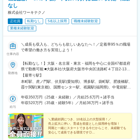
なし
株式会社ワーキテクノ
正社員
転勤なし
5名以上採用
職種未経験歓迎
業種未経験歓迎
＼成長も収入も、どちらも欲しいあなたへ！／定着率95％の職場
で希望の働き方を実現しよう！
仕事内容
【転勤なし！】大阪・名古屋・東京・福岡を中心に全国47都道府
県で勤務可能 ■大阪本社/大阪府大阪市中央区淡路町４丁目2-13■
勤務地
東京支社/東京都千代田区霞が関1-4-2 ■名古屋支社/愛知県名古屋
【最寄り駅】
市中区錦1-17-26■福岡支社/福岡県福岡市博多区博多駅前1-15-20
本町駅、虎ノ門駅、伏見駅(愛知県)、博多駅、袋町駅、肥後橋駅、
7F■広島支社/広島市中区大手町2丁目8-5 4F◎希望の勤務エリア
霞ケ関駅(東京都)、国際センター駅、祇園駅(福岡県)、中電前駅、
でお仕事ができる◎転勤なしや海外出張OKなど働き方を選べる 全
淀屋橋駅、内幸町駅、丸の内駅(愛知県)、櫛田神社前駅、本通駅
国海外各地のプロジェクトに参画可能！・マイカー通勤もプロジ
年収350万円（25歳・未経験）／月給25.6万円＋諸手当
ェクトにより可 ・直行直帰OK ★引越し代補助制度や家賃補助制
年収520万円（35歳・経験5年）／月給36万円＋諸手当
給与
度など充実のU・Iターン支援!! ★プロジェクトによってはリモー
トワークも相談可!!
＼業績好調につき、10名以上の大型採用！／
売上拡大に伴い、育成を前提とした採用枠を増加！
同期と一緒にスタートできる今だからこそ、未経験でも
安心して成長できる環境です◎
★給与大幅UPの前例あり！