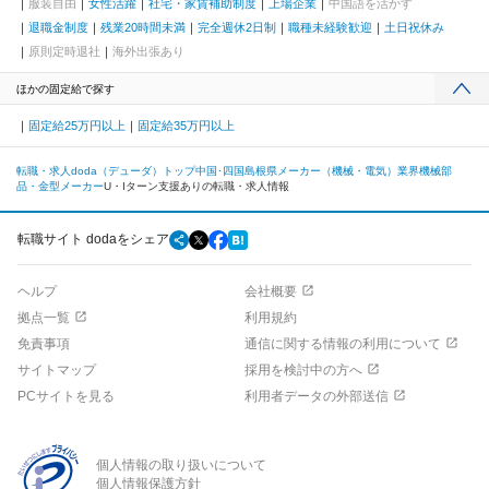
服装自由
女性活躍
社宅・家賃補助制度
上場企業
中国語を活かす
退職金制度
残業20時間未満
完全週休2日制
職種未経験歓迎
土日祝休み
原則定時退社
海外出張あり
ほかの固定給で探す
固定給25万円以上
固定給35万円以上
転職・求人doda（デューダ）トップ
中国･四国
島根県
メーカー（機械・電気）業界
機械部
品・金型メーカー
U・Iターン支援ありの転職・求人情報
転職サイト dodaをシェア
ヘルプ
会社概要
拠点一覧
利用規約
免責事項
通信に関する情報の利用について
サイトマップ
採用を検討中の方へ
PCサイトを見る
利用者データの外部送信
個人情報の取り扱いについて
個人情報保護方針