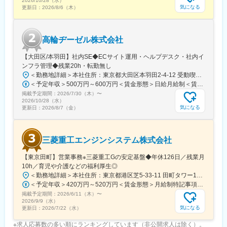
2026/10/28（水）
気になる
更新日：
2026/8/6（木）
高輪ヂーゼル株式会社
【大田区/本羽田】社内SE◆ECサイト運用・ヘルプデスク・社内イ
ンフラ管理◆残業20h・転勤無し
＜勤務地詳細＞本社住所：東京都大田区本羽田2-4-12 受動喫煙対策：屋内全面禁煙変更の範囲：会社の定める事業所
＜予定年収＞500万円～600万円＜賃金形態＞日給月給制＜賃金内訳＞月額（基本給）：300,000円～350,000円/月21日間勤務想定＜想定月額＞300,000円～350,000円＜昇給有無＞有＜残業手当＞有＜給与補足＞※別途、諸手当（一律）を支給※給与詳細は経験・能力を考慮のうえ決定■昇給：年1回■賞与：年2回 前年実績3.5カ月賃金はあくまでも目安の金額であり、選考を通じて上下する可能性があります。月給(月額)は固定手当を含めた表記です。
掲載予定期間：
2026/7/30（木）
〜
2026/10/28（水）
気になる
更新日：
2026/8/7（金）
三菱重工エンジンシステム株式会社
【東京田町】営業事務※三菱重工Gの安定基盤◆年休126日／残業月
10h／育児や介護などの福利厚生◎
＜勤務地詳細＞本社住所：東京都港区芝5-33-11 田町タワー15F勤務地最寄駅：JR山手/都営地下鉄三田浅草線／田町/三田駅受動喫煙対策：敷地内喫煙可能場所あり変更の範囲：会社の定める事業所（リモートワーク含む）
＜予定年収＞420万円～520万円＜賃金形態＞月給制特記事項なし＜賃金内訳＞月額（基本給）：268,400円～357,700円＜月給＞268,400円～357,700円＜昇給有無＞有＜残業手当＞有＜給与補足＞■モデル年収：25歳大卒：430万円30歳大卒：490万円※期間雇用社員時の金額となります。賃金はあくまでも目安の金額であり、選考を通じて上下する可能性があります。月給(月額)は固定手当を含めた表記です。
掲載予定期間：
2026/6/11（木）
〜
2026/9/9（水）
気になる
更新日：
2026/7/22（水）
※求人応募数の多い順にランキングしています（非公開求人は除く）。