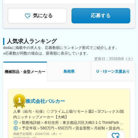
★完休2（土日祝）／残業6h未満
★定着率95％
気になる
応募する
人気求人ランキング
dodaに掲載中の求人を、応募数順にランキング形式でご紹介します。
※応募数が同数の場合は、新着順に表示しています。
更新日：
2026/8/8（土）
島根県
U・Iターン支援あり
機械部品・金型メーカー
株式会社バルカー
人事（給与・社保）◇プライム上場/リモート週2～3/フレックス/国
内ニッチトップメーカー【大崎】
＜勤務地詳細＞本社住所：東京都品川区大崎2-1-1 ThinkPark Tower24F勤務地最寄駅：JR・りんかい線／大崎駅受動喫煙対策：屋内喫煙可能場所あり変更の範囲：会社の定める事業所（リモートワーク含む）
＜予定年収＞580万円～650万円＜賃金形態＞月給制＜賃金内訳＞月額（基本給）：320,000円～450,000円＜月給＞320,000円～450,000円＜昇給有無＞有＜残業手当＞有＜給与補足＞※経験・前職を考慮したうえで優遇します。※上記年収額は、残業代を加味した金額です。■賞与実績：年2回支給■昇給：年1回賃金はあくまでも目安の金額であり、選考を通じて上下する可能性があります。月給(月額)は固定手当を含めた表記です。
掲載予定期間：
2026/7/30（木）
〜