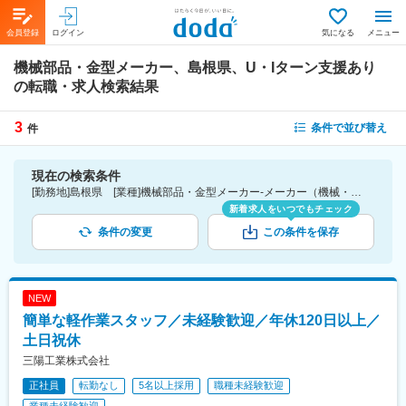
会員登録
ログイン
気になる
メニュー
機械部品・金型メーカー、島根県、U・Iターン支援あり
の転職・求人検索結果
3
条件で並び替え
件
現在の検索条件
[勤務地]島根県 [業種]機械部品・金型メーカー-メーカー（機械・電気）業界 [詳細条件](待遇・福利厚生)U・Iターン支援あり
新着求人をいつでもチェック
条件の変更
この条件を保存
NEW
簡単な軽作業スタッフ／未経験歓迎／年休120日以上／
土日祝休
三陽工業株式会社
正社員
転勤なし
5名以上採用
職種未経験歓迎