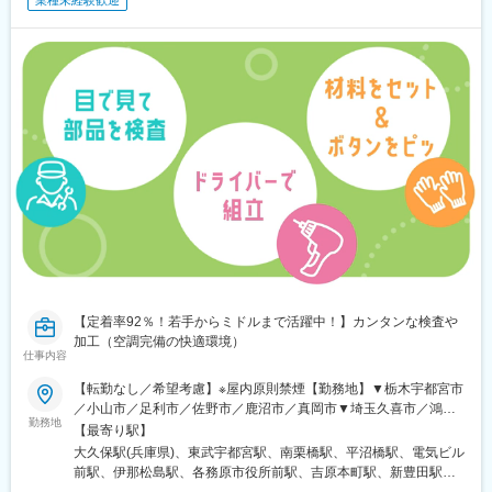
業種未経験歓迎
【定着率92％！若手からミドルまで活躍中！】カンタンな検査や
加工（空調完備の快適環境）
仕事内容
【転勤なし／希望考慮】※屋内原則禁煙【勤務地】▼栃木宇都宮市
／小山市／足利市／佐野市／鹿沼市／真岡市▼埼玉久喜市／鴻巣
勤務地
市▼神奈川横浜市／鎌倉市／逗子市▼岐阜各務原市／可児市▼長
【最寄り駅】
野伊那市／上伊那郡／松本市／塩尻市▼富山富山市／射水市▼静
大久保駅(兵庫県)、東武宇都宮駅、南栗橋駅、平沼橋駅、電気ビル
岡御殿場市／富士市／沼津市▼愛知名古屋市／豊田市／高浜市／
前駅、伊那松島駅、各務原市役所前駅、吉原本町駅、新豊田駅、
岡崎市／安城市／刈谷市／春日市／小牧市／大府市▼滋賀湖南市
津駅、米原駅、甲西駅、草津駅(滋賀県)、西大路駅、西中島南方