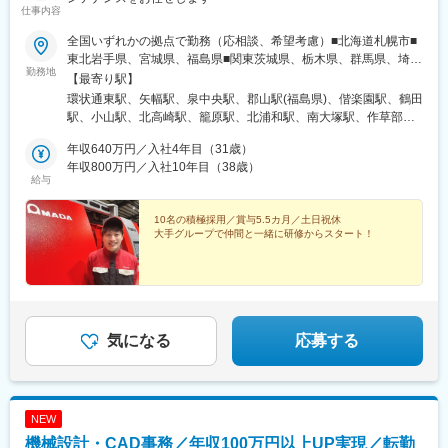
仕事内容
全国いずれかの拠点で勤務（応相談、希望考慮）■北海道札幌市■
東北岩手県、宮城県、福島県■関東茨城県、栃木県、群馬県、埼玉
勤務地
県、千葉県、東京都、神奈川県、山梨県■東海静岡県、愛知県、三
【最寄り駅】
重県■北信越新潟県、石川県、長野県■関西滋賀県、京都府、大阪
環状通東駅、矢幅駅、泉中央駅、郡山駅(福島県)、偕楽園駅、鶴田
府、兵庫県■中国岡山県、広島県、島根県、山口県■四国香川県、
駅、小山駅、北高崎駅、籠原駅、北浦和駅、南大塚駅、作草部
愛媛県■九州福岡県、大分県、熊本県※転居を伴う転勤の可能性あ
駅、北八王子駅、愛甲石田駅、常永駅、安倍川駅、曳馬駅、今伊
り※U・I・Jターン歓迎※受動喫煙対策：屋内禁煙／指定場所にて喫
年収640万円／入社4年目（31歳）
勢駅、土橋駅(愛知県)、あすなろう四日市駅、燕三条駅、西金沢
煙可※社有車で活動いただきます
年収800万円／入社10年目（38歳）
駅、村井駅、篠ノ井駅、草津駅(滋賀県)、伏見駅(京都府)、長田駅
給与
(大阪府)、鷹取駅、砥堀駅、大元駅、安来駅、修大協創中高前駅、
東福山駅、徳山駅、空港通り駅、古町駅、春日原駅、下曽根駅、
10名の積極採用／賞与5.5カ月／土日祝休
武蔵塚駅、滝尾駅、近鉄四日市駅、本町四丁目駅、本町三丁目駅
大手グループで仲間と一緒に研修からスタート！
気になる
応募する
NEW
機械設計・CAD事務／年収100万円以上UP実現／転勤