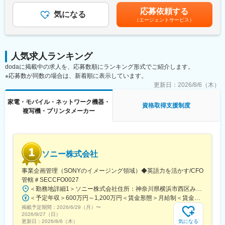
取扱商品：LED照明、空調・エアソリューション、映像機器、建
る可能性がございます。※休日出勤手当あり※リーダー職は固定残
応募依頼する
築資材などを組み合わせて提案
気になる
業手当（50,000円／20～25h／超過分別途支給）※管理監督職は時
（エージェントサービス）
提案の目的：施設の省エネ化、快適性向上、コスト削減など顧客
間外手当の対象外賃金はあくまでも目安の金額であり、選考を通
課題の解決
じて上下する可能性があります。月給(月額)は固定手当を含めた表
業務範囲：現地調査・ヒアリング→見積作成→提案→受注→納品
記です。
→アフターフォロー（担当は一貫）
人気求人ランキング
社会性のある案件：官公庁案件や地方学校のLED化など公共性・
dodaに掲載中の求人を、応募数順にランキング形式でご紹介します。
社会貢献度の高い業務も含む
※応募数が同数の場合は、新着順に表示しています。
施工体制：工事はグループ会社や外部協力会社と連携して実施
勤務条件の目安：残業はおよそ月40時間程度想定、そのほかに直
更新日：
2026/8/6（木）
行直帰や出張などもあり
家電・モバイル・ネットワーク機器・
既存顧客6割、新規開拓4割。
資格取得支援制度
複写機・プリンタメーカー
■扱うサービス
LED照明、エアソリューション、映像ソリューション、建築資
材、スポーツ・ストア・IoTソリューション、オフィス家具など多
数。グループ全体のシナジーを活かし、顧客ごとに最適な組み合
ソニー株式会社
わせ提案が可能です。
事業企画管理（SONYのイメージング領域）◆英語力を活かす/CFO
■教育体制
管轄＃SECCFO0027
入社後は商品知識・事業理解・提案研修など充実。未経験分野で
＜勤務地詳細1＞ソニー株式会社住所：神奈川県横浜市西区みなとみらい5-1-1 受動喫煙対策：屋内全面禁煙＜勤務地詳細2＞ソニーシティ大崎住所：東京都品川区大崎2-10-1 勤務地最寄駅：JR線／大崎駅受動喫煙対策：屋内全面禁煙変更の範囲：会社の定める事業所（リモートワーク含む）
も安心して成長できる環境です。
＜予定年収＞600万円～1,200万円＜賃金形態＞月給制＜賃金内訳＞月額（基本給）：350,000円～500,000円＜月給＞350,000円～500,000円＜昇給有無＞有＜残業手当＞有＜給与補足＞※年収は経験や能力を考慮の上、当社規定により決定します。賃金はあくまでも目安の金額であり、選考を通じて上下する可能性があります。月給(月額)は固定手当を含めた表記です。
掲載予定期間：
2026/6/29（月）
〜
■就業環境
2026/9/27（日）
年間休日120日・週休2日制／福利厚生・各種手当あり
気になる
更新日：
2026/8/6（木）