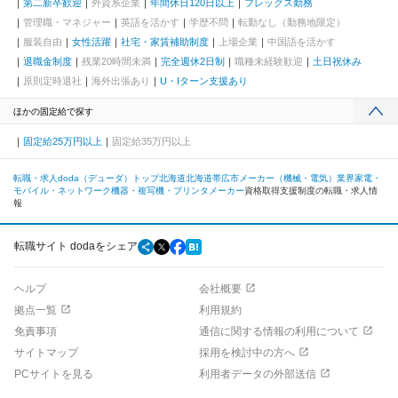
第二新卒歓迎
外資系企業
年間休日120日以上
フレックス勤務
管理職・マネジャー
英語を活かす
学歴不問
転勤なし（勤務地限定）
服装自由
女性活躍
社宅・家賃補助制度
上場企業
中国語を活かす
退職金制度
残業20時間未満
完全週休2日制
職種未経験歓迎
土日祝休み
原則定時退社
海外出張あり
U・Iターン支援あり
ほかの固定給で探す
固定給25万円以上
固定給35万円以上
転職・求人doda（デューダ）トップ
北海道
北海道
帯広市
メーカー（機械・電気）業界
家電・
モバイル・ネットワーク機器・複写機・プリンタメーカー
資格取得支援制度の転職・求人情
報
転職サイト dodaをシェア
ヘルプ
会社概要
拠点一覧
利用規約
免責事項
通信に関する情報の利用について
サイトマップ
採用を検討中の方へ
PCサイトを見る
利用者データの外部送信