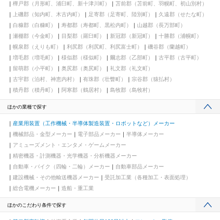
樺戸郡（月形町、浦臼町、新十津川町）
苫前郡（苫前町、羽幌町、初山別村）
上磯郡（知内町、木古内町）
足寄郡（足寄町、陸別町）
久遠郡（せたな町）
白糠郡（白糠町）
寿都郡（寿都町、黒松内町）
山越郡（長万部町）
瀬棚郡（今金町）
目梨郡（羅臼町）
新冠郡（新冠町）
十勝郡（浦幌町）
幌泉郡（えりも町）
利尻郡（利尻町、利尻富士町）
磯谷郡（蘭越町）
増毛郡（増毛町）
様似郡（様似町）
爾志郡（乙部町）
古平郡（古平町）
留萌郡（小平町）
奥尻郡（奥尻町）
礼文郡（礼文町）
古宇郡（泊村、神恵内村）
有珠郡（壮瞥町）
宗谷郡（猿払村）
積丹郡（積丹町）
阿寒郡（鶴居村）
島牧郡（島牧村）
ほかの業種で探す
産業用装置（工作機械・半導体製造装置・ロボットなど）メーカー
機械部品・金型メーカー
電子部品メーカー
半導体メーカー
アミューズメント・エンタメ・ゲームメーカー
精密機器・計測機器・光学機器・分析機器メーカー
自動車・バイク（四輪・二輪）メーカー
自動車部品メーカー
建設機械・その他輸送機器メーカー
受託加工業（各種加工・表面処理）
総合電機メーカー
造船・重工業
ほかのこだわり条件で探す