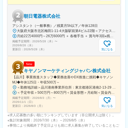
■キャリアパス
実力次第で早期昇格やグループ会社役員への登用例もあり、幅広
朝日電器株式会社
いキャリア形成が可能です。
360度評価の実力主義で、若手でも早期にマネジメントやプレイ
アシスタント（一般事務）／残業月5h以下／年休128日
ングマネージャーとして活躍できる機会があります。
大阪府大阪市北区梅田1-11-4大阪駅前第4ビル22階＜アクセス＞■Osaka Metoro谷町線「東梅田駅」南改札口より徒歩約1分■Osaka Metoro御堂筋線「梅田駅」南改札口より徒歩約5分■Osaka Metoro四ツ橋線「西梅田駅」南7-Aより徒歩約5分■JR東西線「北新地駅」より徒歩約4分■ JR各線「大阪駅」より徒歩約8分■ 阪神各線「梅田駅」より徒歩約5分■ 阪急各線「梅田駅」より徒歩約10分※転勤なし※受動喫煙対策：屋内全面禁煙
月給22万4000円～26万6000円 ＋ 各種手当 ＋ 賞与年3回※残業代は別途支給します※月給は経験スキルを考慮し決定します。
掲載予定期間：
2026/5/28（木）
〜
■企業の魅力
2026/8/26（水）
ユーザーイン発想・イノベーションを重視し、多角的な事業展開
気になる
更新日：
2026/5/28（木）
で成長を続けるグローバルメーカーです。
「メーカー＋ベンダー」機能を持つ当社ならではのスピード感あ
る商品開発や提案が可能。
New
キヤノンマーケティングジャパン株式会社
変更の範囲：会社の定める業務
【品川】事業推進スタッフ◆業務改善やDX推進に挑戦◆キヤノン
MJ◆年休125日・年収500万～
＜勤務地詳細＞品川港南事業所住所：東京都港区港南2-13-29 キヤノン港南ビル勤務地最寄駅：JR線／品川駅受動喫煙対策：屋内全面禁煙変更の範囲：会社の定める事業所（リモートワーク含む）
＜予定年収＞500万円～800万円＜賃金形態＞月給制＜賃金内訳＞月額（基本給）：280,000円～450,000円＜月給＞280,000円～450,000円＜昇給有無＞有＜残業手当＞有＜給与補足＞※経験・スキル・年齢等を考慮の上、当社規定により決定します。■業績昇給：年1回（4月）■賞与：年2回（6月・12月）賃金はあくまでも目安の金額であり、選考を通じて上下する可能性があります。月給(月額)は固定手当を含めた表記です。
掲載予定期間：
2026/8/3（月）
〜
2026/11/1（日）
気になる
更新日：
2026/8/3（月）
※求人応募数の多い順にランキングしています（非公開求人は除く）。
※集計対象期間：2026/7/30（木）～2026/8/5（水）
※事情により掲載終了予定日よりも前に求人募集が終了していることもご