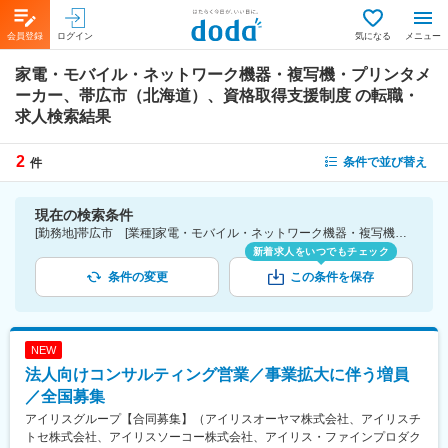
会員登録
ログイン
気になる
メニュー
家電・モバイル・ネットワーク機器・複写機・プリンタメ
ーカー、帯広市（北海道）、資格取得支援制度
の転職・
求人検索結果
2
条件で並び替え
件
現在の検索条件
[勤務地]帯広市 [業種]家電・モバイル・ネットワーク機器・複写機・プリンタメーカー-メーカー（機械・電気）業界 [詳細条件](待遇・福利厚生)資格取得支援制度
新着求人をいつでもチェック
条件の変更
この条件を保存
NEW
法人向けコンサルティング営業／事業拡大に伴う増員
／全国募集
アイリスグループ【合同募集】（アイリスオーヤマ株式会社、アイリスチ
トセ株式会社、アイリスソーコー株式会社、アイリス・ファインプロダク