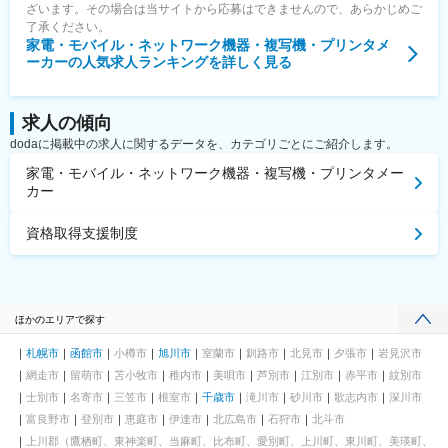
ざいます。その場合は当サイトから応募はできませんので、あらかじめご
了承ください。
家電・モバイル・ネットワーク機器・複写機・プリンタメ
ーカー
の人気求人ランキングを詳しく見る
求人の傾向
dodaに掲載中の求人に関するデータを、カテゴリごとにご紹介します。
家電・モバイル・ネットワーク機器・複写機・プリンタメー
カー
資格取得支援制度
ほかのエリアで探す
札幌市
函館市
小樽市
旭川市
室蘭市
釧路市
北見市
夕張市
岩見沢市
網走市
留萌市
苫小牧市
稚内市
美唄市
芦別市
江別市
赤平市
紋別市
士別市
名寄市
三笠市
根室市
千歳市
滝川市
砂川市
歌志内市
深川市
富良野市
登別市
恵庭市
伊達市
北広島市
石狩市
北斗市
上川郡（鷹栖町、東神楽町、当麻町、比布町、愛別町、上川町、東川町、美瑛町、