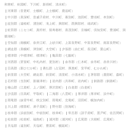
和寒町、剣淵町、下川町、新得町、清水町）
河東郡（音更町、士幌町、上士幌町、鹿追町）
中川郡（美深町、音威子府村、中川町、幕別町、池田町、豊頃町、本別町）
紋別郡（遠軽町、湧別町、滝上町、興部町、西興部村、雄武町）
虻田郡（ニセコ町、真狩村、留寿都村、喜茂別町、京極町、倶知安町、豊浦町、洞
爺湖町）
空知郡（南幌町、奈井江町、上砂川町、上富良野町、中富良野町、南富良野町）
網走郡（美幌町、津別町、大空町）
夕張郡（由仁町、長沼町、栗山町）
標津郡（中標津町、標津町）
亀田郡（七飯町）
河西郡（芽室町、中札内村、更別村）
余市郡（仁木町、余市町、赤井川村）
日高郡（新ひだか町）
勇払郡（占冠村、厚真町、安平町、むかわ町）
斜里郡（大空町、網走郡、斜里町、清里町、小清水町）
茅部郡（鹿部町、森町）
石狩郡（当別町、新篠津村）
岩内郡（共和町、岩内町）
釧路郡（釧路町）
檜山郡（江差町、上ノ国町、厚沢部町）
白老郡（白老町）
沙流郡（日高町、平取町）
二海郡（八雲町）
厚岸郡（厚岸町、浜中町）
雨竜郡（妹背牛町、秩父別町、雨竜町、北竜町、沼田町、幌加内町）
川上郡（標茶町、弟子屈町）
野付郡（別海町）
枝幸郡（浜頓別町、中頓別町、枝幸町）
常呂郡（訓子府町、置戸町、佐呂間町）
松前郡（松前町、福島町）
浦河郡（浦河町）
広尾郡（大樹町、広尾町）
天塩郡（遠別町、天塩町、豊富町、幌延町）