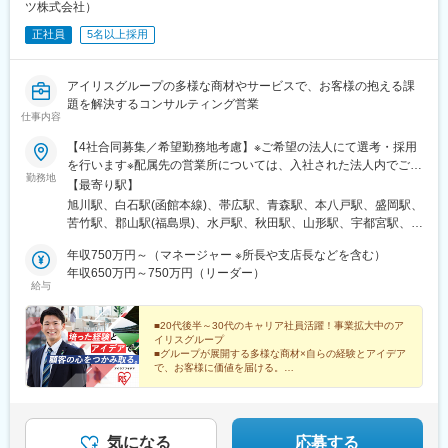
ツ株式会社）
正社員
5名以上採用
アイリスグループの多様な商材やサービスで、お客様の抱える課
題を解決するコンサルティング営業
仕事内容
【4社合同募集／希望勤務地考慮】※ご希望の法人にて選考・採用
を行います※配属先の営業所については、入社された法人内でご希
勤務地
望を考慮して決定いたします◎マイカー通勤可（営業所によって
【最寄り駅】
異なる）◎受動喫煙対策：オフィス内全面禁煙＜各社共通＞■アイ
旭川駅、白石駅(函館本線)、帯広駅、青森駅、本八戸駅、盛岡駅、
リスオーヤマ株式会社北海道、青森県、岩手県、宮城県、秋田
苦竹駅、郡山駅(福島県)、水戸駅、秋田駅、山形駅、宇都宮駅、大
県、山形県、福島県、茨城県、栃木県、群馬県、埼玉県、千葉
門駅(東京都)、京急蒲田駅、不動前駅、辰巳駅、立川駅、宮原駅、
県、東京都、神奈川県、静岡県、愛知県、新潟県、石川県、長野
年収750万円～（マネージャー ※所長や支店長などを含む）
高崎駅、新潟駅、新富士駅(静岡県)、関内駅、江田駅(神奈川県)、
県、京都府、大阪府、兵庫県、岡山県、広島県、香川県、愛媛
年収650万円～750万円（リーダー）
京成千葉駅、伏見駅(愛知県)、国際センター駅、志賀本通駅、味岡
給与
県、福岡県、佐賀県、長崎県、熊本県、沖縄県■アイリスチトセ株
駅、野町駅、長野駅、淀屋橋駅、心斎橋駅、ＪＲ河内永和駅、五
式会社北海道、岩手県、宮城県、福島県、茨城県、栃木県、埼玉
条駅(京都市営)、旧居留地・大丸前駅、岡山駅前駅、南区役所前
県、千葉県、東京都、神奈川県、静岡県、愛知県、新潟県、石川
■20代後半～30代のキャリア社員活躍！事業拡大中のア
駅、高松築港駅、衣山駅、西小倉駅、呉服町駅(福岡県)、肥前麓
イリスグループ
県、京都府、大阪府、兵庫県、岡山県、広島県、香川県、愛媛
駅、めがね橋駅、西辛島町駅、二中通駅、てだこ浦西駅、浜松町
■グループが展開する多様な商材×自らの経験とアイデア
県、福岡県、佐賀県、熊本県、鹿児島県、沖縄県■アイリスソーコ
駅、糀谷駅、目黒駅、東雲駅(東京都)、立川北駅、伊勢佐木長者町
で、お客様に価値を届ける。
ー株式会社埼玉県、神奈川県、愛知県、大阪府、福岡県■アイリ
年収UP、スケールの大きな仕事の達成感…欲しいまま
駅、千葉駅、名古屋駅、平安通駅、大江橋駅、長堀橋駅、河内永
に追求し、力強くキャリアを築いてください。
ス・ファインプロダクツ株式会社広島県、福岡県※エリア限定採用
和駅、三宮・花時計前駅、岡山駅、比治山橋駅、高松駅(香川県)、
あり
萱町六丁目駅、平和通駅、中洲川端駅、浜町アーケード駅、慶徳
校前駅、竹芝駅、五反田駅、立川南駅、石川町駅、千葉中央駅、
気になる
応募する