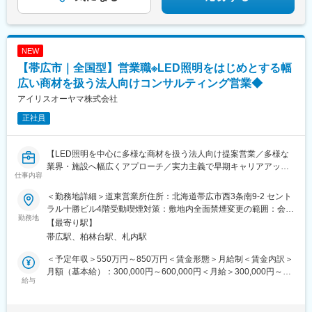
丸の内駅(愛知県)、近鉄名古屋駅、なにわ橋駅、四ツ橋駅、布施
駅、神戸三宮駅(阪急・神戸高速)、西川緑道公園駅、皆実町二丁目
駅、片原町駅(香川県)、古町駅、小倉駅(福岡県)、祇園駅(福岡
県)、桜町駅(長崎県)、洗馬橋駅
NEW
【帯広市｜全国型】営業職※LED照明をはじめとする幅
広い商材を扱う法人向けコンサルティング営業◆
アイリスオーヤマ株式会社
正社員
【LED照明を中心に多様な商材を扱う法人向け提案営業／多様な
業界・施設へ幅広くアプローチ／実力主義で早期キャリアアップ
仕事内容
可】
＜勤務地詳細＞道東営業所住所：北海道帯広市西3条南9-2 セント
■業務概要
ラル十勝ビル4階受動喫煙対策：敷地内全面禁煙変更の範囲：会社
当社の営業職として、主に官公庁や民間企業など多様な法人顧客
勤務地
の定める事業所
【最寄り駅】
へLED照明や各種設備機器、内装資材など幅広い商材を提案しま
帯広駅、柏林台駅、札内駅
す。既存顧客へのルート営業を中心に新規開拓も並行し、顧客の
課題やニーズに応じた最適なソリューションを提供します。
＜予定年収＞550万円～850万円＜賃金形態＞月給制＜賃金内訳＞
月額（基本給）：300,000円～600,000円＜月給＞300,000円～
■業務詳細
給与
600,000円＜昇給有無＞有＜残業手当＞有＜給与補足＞■賞与：年
対象顧客：官公庁（学校・公共施設）／民間（オフィス、商業施
2回（対象者は決算賞与もあり）■昇給：年1回※スキル・経験・面
設、工場、物流施設、小売店 等）
接評価に応じて年収を定めますので想定年収の範囲内から上下す