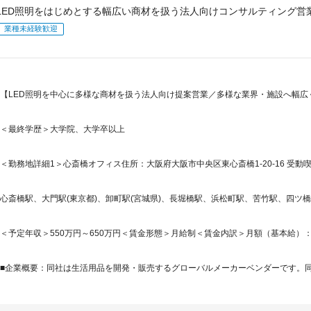
LED照明をはじめとする幅広い商材を扱う法人向けコンサルティング営
業種未経験歓迎
【LED照明を中心に多様な商材を扱う法人向け提案営業／多様な業界・施設へ幅
＜最終学歴＞大学院、大学卒以上
＜勤務地詳細1＞心斎橋オフィス住所：大阪府大阪市中央区東心斎橋1-20-16 受動喫
心斎橋駅、大門駅(東京都)、卸町駅(宮城県)、長堀橋駅、浜松町駅、苦竹駅、四ツ橋駅
＜予定年収＞550万円～650万円＜賃金形態＞月給制＜賃金内訳＞月額（基本給）：300,0
■企業概要：同社は生活用品を開発・販売するグローバルメーカーベンダーです。同社