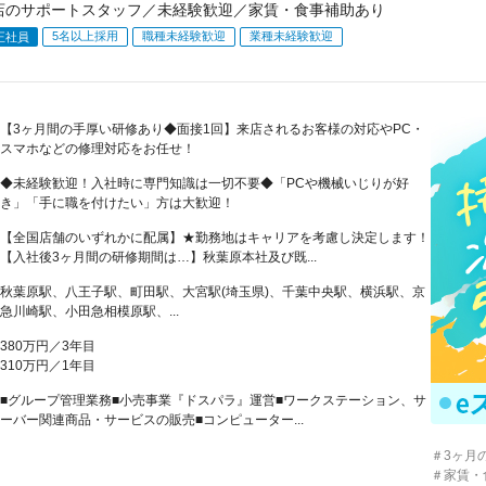
店のサポートスタッフ／未経験歓迎／家賃・食事補助あり
5名以上採用
職種未経験歓迎
業種未経験歓迎
正社員
【3ヶ月間の手厚い研修あり◆面接1回】来店されるお客様の対応やPC・
スマホなどの修理対応をお任せ！
◆未経験歓迎！入社時に専門知識は一切不要◆「PCや機械いじりが好
き」「手に職を付けたい」方は大歓迎！
【全国店舗のいずれかに配属】★勤務地はキャリアを考慮し決定します！
【入社後3ヶ月間の研修期間は…】秋葉原本社及び既...
秋葉原駅、八王子駅、町田駅、大宮駅(埼玉県)、千葉中央駅、横浜駅、京
急川崎駅、小田急相模原駅、...
380万円／3年目
310万円／1年目
■グループ管理業務■小売事業『ドスパラ』運営■ワークステーション、サ
ーバー関連商品・サービスの販売■コンピューター...
＃3ヶ月
＃家賃・