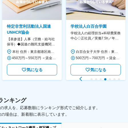
特定非営利活動法人国連
学校法人白百合学園
UNHCR協会
学校法人の経理担当※科研費業務
中心◇正社員／実働7.5h／年休
【表参道】人事（労務・給与社
130日／1881年創立の伝統女子
保等）◆国連の難民支援機関の
大学
活動を支える日本公式支援窓口
本社 住所：東京都港区南青山6-10-11 ウェスレーセンター3F 勤務地最寄駅：地下鉄各線／表参道駅 受動喫煙対策：屋内全面禁煙 変更の範囲：会社の定める事業所（リモートワーク含む）
白百合女子大学 住所：東京都調布市緑ヶ丘1-25 勤務地最寄駅：京王線／仙川駅 受動喫煙対策：屋内全面禁煙 変更の範囲：会社の定める事業所
◆正職員登用前提
450万円～550万円 ＜賃金形態＞ 月給制 ＜賃金内訳＞ 月額（基本給）：340,000円～420,000円 ＜月給＞ 340,000円～420,000円 ＜昇給有無＞ 有 ＜残業手当＞ 有 ＜給与補足＞ ※能力・経験によって決定します。 ■賞与あり（業績評価に応じて支給） 賃金はあくまでも目安の金額であり、選考を通じて上下する可能性があります。 月給(月額)は固定手当を含めた表記です。
500万円～700万円 ＜賃金形態＞ 月給制 ＜賃金内訳＞ 月額（基本給）：280,000円～430,000円 ＜月給＞ 280,000円～430,000円 ＜昇給有無＞ 有 ＜残業手当＞ 有 ＜給与補足＞ ※年齢・過去の経験に基づき、本学規定に合わせ決定 【残業手当】有 /残業時間に応じて全額支給（※想定年収に含む） 【各種手当】扶養手当/住宅手当/通勤手当 等 【賞与】年2回（6月、12月） 【昇給】年1回（4月） 賃金はあくまでも目安の金額であり、選考を通じて上下する可能性があります。 月給(月額)は固定手当を含めた表記です。
気になる
気になる
ランキング
載中の求人を、応募数順にランキング形式でご紹介します。
数の場合は、新着順に表示しています。
イル・ネットワーク機器・複写機・プ