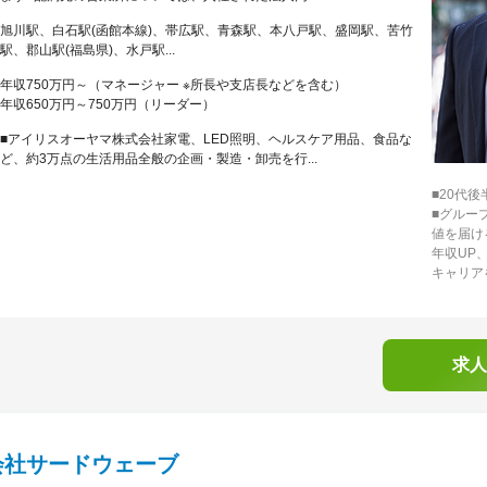
旭川駅、白石駅(函館本線)、帯広駅、青森駅、本八戸駅、盛岡駅、苦竹
駅、郡山駅(福島県)、水戸駅...
年収750万円～（マネージャー ※所長や支店長などを含む）
年収650万円～750万円（リーダー）
■アイリスオーヤマ株式会社家電、LED照明、ヘルスケア用品、食品な
ど、約3万点の生活用品全般の企画・製造・卸売を行...
■20代
■グルー
値を届け
年収UP
キャリア
求人
会社サードウェーブ