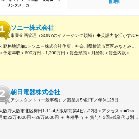
新潟県
リンタメーカー
ソニー株式会社
事業企画管理（SONYのイメージング領域）◆英語力を活かす/CFO管
＜勤務地詳細1＞ソニー株式会社住所：神奈川県横浜市西区みなとみらい5-1-1 受動喫煙対策：屋内全面禁煙＜勤務地詳細2＞ソニーシティ大崎住所：東京都品川区大崎2-10-1 勤務地最寄駅：JR線／大崎駅受動喫煙対策：屋内全面禁煙変更の範囲：会社の定める事業所（リモートワーク含む）
＜予定年収＞600万円～1,200万円＜賃金形態＞月給制＜賃金内訳＞月額（基本給）：350,000円～500,000円＜月給＞350,000円～500,000円＜昇給有無＞有＜残業手当＞有＜給与補足＞※年収は経験や能力を考慮の上、当社規定により決定します。賃金はあくまでも目安の金額であり、選考を通じて上下する可能性があります。月給(月額)は固定手当を含めた表記です。
朝日電器株式会社
アシスタント（一般事務）／残業月5h以下／年休128日
大阪府大阪市北区梅田1-11-4大阪駅前第4ビル22階＜アクセス＞■Osaka Metoro谷町線「東梅田駅」南改札口より徒歩約1分■Osaka Metoro御堂筋線「梅田駅」南改札口より徒歩約5分■Osaka Metoro四ツ橋線「西梅田駅」南7-Aより徒歩約5分■JR東西線「北新地駅」より徒歩約4分■ JR各線「大阪駅」より徒歩約8分■ 阪神各線「梅田駅」より徒歩約5分■ 阪急各線「梅田駅」より徒歩約10分※転勤なし※受動喫煙対策：屋内全面禁煙
月給22万4000円～26万6000円 ＋ 各種手当 ＋ 賞与年3回※残業代は別途支給します※月給は経験スキルを考慮し決定します。