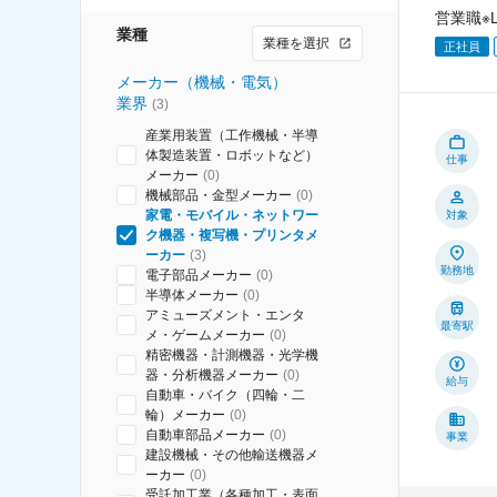
営業職※
業種
業種を選択
正社員
メーカー（機械・電気）
業界
(
3
)
産業用装置（工作機械・半導
体製造装置・ロボットなど）
仕事
メーカー
(
0
)
機械部品・金型メーカー
(
0
)
家電・モバイル・ネットワー
対象
ク機器・複写機・プリンタメ
ーカー
(
3
)
勤務地
電子部品メーカー
(
0
)
半導体メーカー
(
0
)
アミューズメント・エンタ
最寄駅
メ・ゲームメーカー
(
0
)
精密機器・計測機器・光学機
器・分析機器メーカー
(
0
)
給与
自動車・バイク（四輪・二
輪）メーカー
(
0
)
自動車部品メーカー
(
0
)
事業
建設機械・その他輸送機器メ
ーカー
(
0
)
受託加工業（各種加工・表面