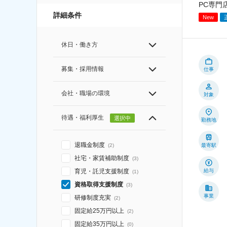
PC専門
詳細条件
New
休日・働き方
募集・採用情報
仕事
会社・職場の環境
対象
待遇・福利厚生
選択中
勤務地
退職金制度
最寄駅
(
2
)
社宅・家賃補助制度
(
3
)
給与
育児・託児支援制度
(
1
)
資格取得支援制度
(
3
)
事業
研修制度充実
(
2
)
固定給25万円以上
(
2
)
固定給35万円以上
(
0
)