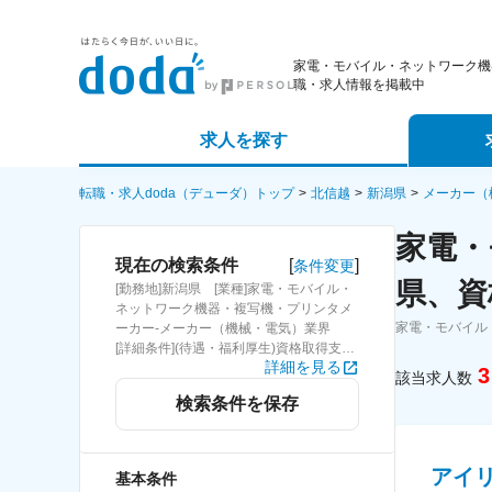
家電・モバイル・ネットワーク機
職・求人情報を掲載中
求人を探す
詳細条件から探す
エージェ
転職・求人doda（デューダ）トップ
北信越
新潟県
メーカー（
家電・
新着求人から探す
スカウト
[
]
現在の検索条件
条件変更
県、資
[勤務地]新潟県 [業種]家電・モバイル・
求人特集から探す
パートナ
ネットワーク機器・複写機・プリンタメ
家電・モバイル
ーカー-メーカー（機械・電気）業界
[詳細条件](待遇・福利厚生)資格取得支援
詳細を見る
制度
3
該当求人数
検索条件を保存
アイ
基本条件