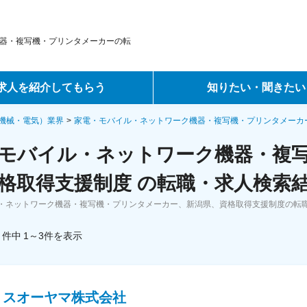
器・複写機・プリンタメーカーの転
求人を紹介してもらう
知りたい・聞きたい
ントサービス
転職ノウハウ
機械・電気）業界
家電・モバイル・ネットワーク機器・複写機・プリンタメーカ
モバイル・ネットワーク機器・複
サービス
データで見る転職
格取得支援制度 の転職・求人検索
ーエージェントサービス
コラム・インタビュー
・ネットワーク機器・複写機・プリンタメーカー、新潟県、資格取得支援制度の転
転職Q&A
件中
1～3
件
を表示
リスオーヤマ株式会社