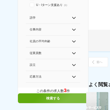
U・Iターン支援あり
(
1
)
語学
仕事内容
社員の平均年齢
従業員数
前へ
設立
応募方法
よく閲覧
3
この条件の求人数
件
検索する