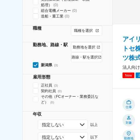
処理）
(
0
)
総合電機メーカー
(
0
)
造船・重工業
(
0
)
職種
職種を選択
アイ
勤務地、路線・駅
トセ
勤務地を選択
ツ株
路線・駅を選択
新潟県
(
3
)
法人向け
New
雇用形態
正社員
(
3
)
契約社員
(
0
)
その他（FCオーナー・業務委託な
ど）
(
0
)
仕事
年収
対象
指定しない
以上
指定しない
以下
勤務地