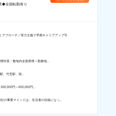
（エージェントサービス）
業◆全国転勤有り
広くアプローチ／実力主義で早期キャリアアップ可
煙対策：敷地内全面禁煙＜勤務地...
、竹芝駅、陸...
00円～600,000円...
の事業マインドは、生活者の目線になっ...