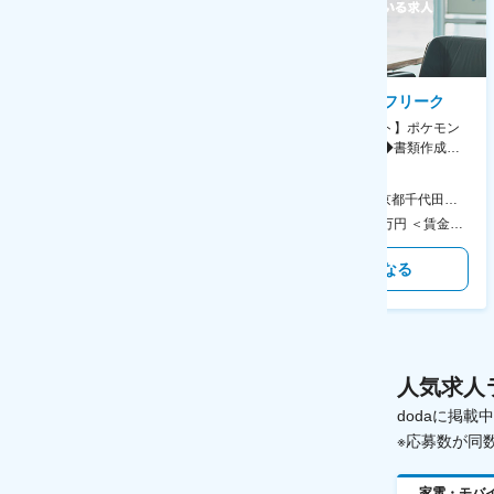
AGC株式会社
株式会社ゲームフリーク
【横浜※一般職/転勤なし】庶
【庶務アシスタント】ポケモン
務・事務担当～開発部材の発注
シリーズ開発企業◆書類作成・
やDXに向けたシステム利用等～
データ入力など◆年休126日・
食事補助あり◎
AGC横浜テクニカルセンター 住所：神奈川県横浜市鶴見区末広町1-1 勤務地最寄駅：JR線／弁天橋駅 受動喫煙対策：敷地内喫煙可能場所あり 変更の範囲：無
本社 住所：東京都千代田区神田錦町2-2-1 KANDASQUARE 受動喫煙対策：屋内全面禁煙 変更の範囲：会社の定める事業所
400万円～550万円 ＜賃金形態＞ 月給制 固定給＋業績給 ＜賃金内訳＞ 月額（基本給）：230,000円～280,000円 ＜月給＞ 230,000円～280,000円 ＜昇給有無＞ 有 ＜残業手当＞ 有 ＜給与補足＞ ※上記はあくまで最低保証額です。実際にはこれまでの経験やスキルを考慮の上、決定します。 年収には残業代は含めておりません。 ■昇給：年1回 ■賞与：年2回 賃金はあくまでも目安の金額であり、選考を通じて上下する可能性があります。 月給(月額)は固定手当を含めた表記です。
350万円～500万円 ＜賃金形態＞ 月給制 ＜賃金内訳＞ 月額（基本給）：215,000円～307,000円 固定残業手当/月：76,700円～110,000円（固定残業時間45時間0分/月） 超過した時間外労働の残業手当は追加支給 ＜月給＞ 291,700円～417,000円（一律手当を含む） ＜昇給有無＞ 有 ＜残業手当＞ 有 ＜給与補足＞ ※経験・能力を考慮の上、年齢に関わりなく当社規定により優遇します。 賃金はあくまでも目安の金額であり、選考を通じて上下する可能性があります。 月給(月額)は固定手当を含めた表記です。
気になる
気になる
人気求人
dodaに掲
※応募数が同
家電・モバ