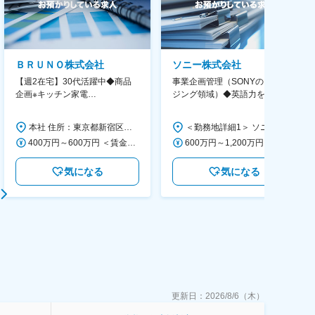
ＢＲＵＮＯ株式会社
ソニー株式会社
【週2在宅】30代活躍中◆商品
事業企画管理（SONYのイメー
企画※キッチン家電
ジング領域）◆英語力を活か
◆「BRUNO」新商品の企画／企
す/CFO管轄＃SECCFO0027
画～調達／働き方◎
本社 住所：東京都新宿区西新宿6丁目22-1 新宿スクエアタワー B1階 勤務地最寄駅：東京メトロ丸ノ内線／西新宿駅 受動喫煙対策：屋内全面禁煙 変更の範囲：会社の定める事業所（リモートワーク含む）
＜勤務地詳細1＞ ソニー株式会社 住所：神奈川県横浜市西区みなとみらい5-1-1 受動喫煙対策：屋内全面禁煙 ＜勤務地詳細2＞ ソニーシティ大崎 住所：東京都品川区大崎2-10-1 勤務地最寄駅：JR線／大崎駅 受動喫煙対策：屋内全面禁煙 変更の範囲：会社の定める事業所（リモートワーク含む）
400万円～600万円 ＜賃金形態＞ 月給制 経験・能力を考慮の上、優遇いたします。 ＜賃金内訳＞ 月額（基本給）：300,000円～450,000円 ＜月給＞ 300,000円～450,000円 ＜昇給有無＞ 有 ＜残業手当＞ 有 ＜給与補足＞ ・賞与実績：年2回 ・昇給：年1回 ※半年毎に評価を行い、評価が高ければ年齢に関係なく昇給・昇格していきます。創造性の高い人・新しいことにチャレンジした人が高い評価を得られます。 賃金はあくまでも目安の金額であり、選考を通じて上下する可能性があります。 月給(月額)は固定手当を含めた表記です。
600万円～1,200万円 ＜賃金形態＞ 月給制 ＜賃金内訳＞ 月額（基本給）：350,000円～500,000円 ＜月給＞ 350,000円～500,000円 ＜昇給有無＞ 有 ＜残業手当＞ 有 ＜給与補足＞ ※年収は経験や能力を考慮の上、当社規定により決定します。 賃金はあくまでも目安の金額であり、選考を通じて上下する可能性があります。 月給(月額)は固定手当を含めた表記です。
気になる
気になる
更新日：
2026/8/6（木）