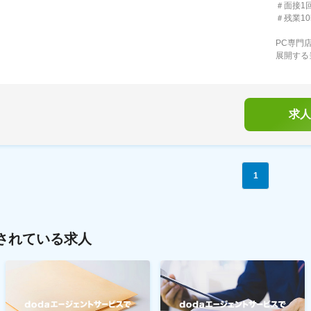
＃面接1
＃残業1
PC専門
展開する
求人
1
されている求人