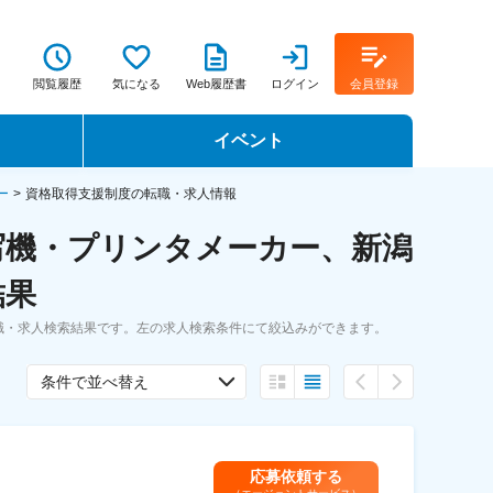
閲覧履歴
気になる
Web履歴書
ログイン
会員登録
イベント
転職イベント・転職セミナー
ー
資格取得支援制度の転職・求人情報
写機・プリンタメーカー、新潟
転職フェア
結果
転職セミナー動画
職・求人検索結果です。左の求人検索条件にて絞込みができます。
条件で並べ替え
応募依頼する