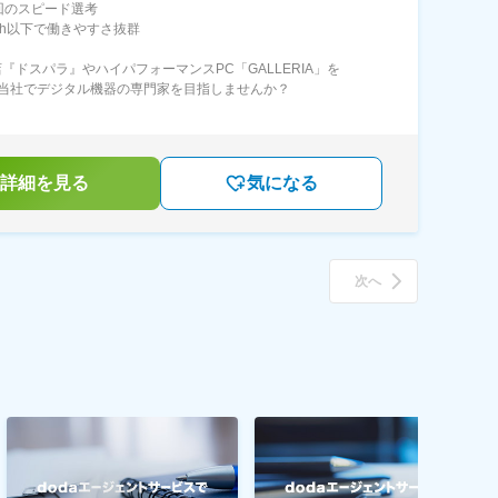
回のスピード選考
0h以下で働きやすさ抜群
店『ドスパラ』やハイパフォーマンスPC「GALLERIA」を
当社でデジタル機器の専門家を目指しませんか？
詳細を見る
気になる
次へ