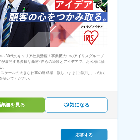
後半～30代のキャリア社員活躍！事業拡大中のアイリスグループ
プが展開する多様な商材×自らの経験とアイデアで、お客様に価
る。
、スケールの大きな仕事の達成感…欲しいままに追求し、力強く
を築いてください。
詳細を見る
気になる
応募する