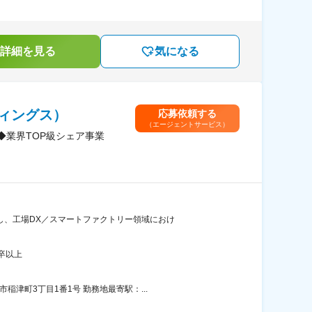
詳細を見る
気になる
ィングス）
応募依頼する
（エージェントサービス）
◆業界TOP級シェア事業
し、工場DX／スマートファクトリー領域におけ
卒以上
津町3丁目1番1号 勤務地最寄駅：...