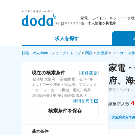
家電・モバイル・ネットワーク機
職・求人情報を掲載中
求人を探す
詳細条件から探す
エージェ
転職・求人doda（デューダ）トップ
関西
大阪府
メーカー（機
家電・
新着求人から探す
スカウト
[
]
現在の検索条件
条件変更
府、海
[勤務地]大阪府 [業種]家電・モバイル・
求人特集から探す
パートナ
ネットワーク機器・複写機・プリンタメ
家電・モバイル
ーカー-メーカー（機械・電気）業界
[詳細条件](仕事内容)海外出張あり
詳細を見る
4
該当求人数
検索条件を保存
大阪府のみで
基本条件