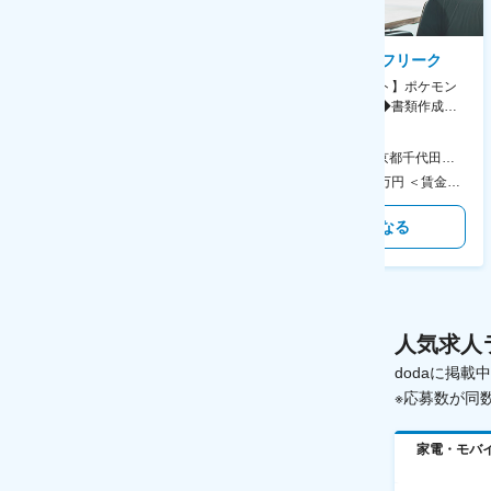
AGC株式会社
株式会社ゲームフリーク
【横浜※一般職/転勤なし】庶
【庶務アシスタント】ポケモン
務・事務担当～開発部材の発注
シリーズ開発企業◆書類作成・
やDXに向けたシステム利用等～
データ入力など◆年休126日・
食事補助あり◎
AGC横浜テクニカルセンター 住所：神奈川県横浜市鶴見区末広町1-1 勤務地最寄駅：JR線／弁天橋駅 受動喫煙対策：敷地内喫煙可能場所あり 変更の範囲：無
本社 住所：東京都千代田区神田錦町2-2-1 KANDASQUARE 受動喫煙対策：屋内全面禁煙 変更の範囲：会社の定める事業所
400万円～550万円 ＜賃金形態＞ 月給制 固定給＋業績給 ＜賃金内訳＞ 月額（基本給）：230,000円～280,000円 ＜月給＞ 230,000円～280,000円 ＜昇給有無＞ 有 ＜残業手当＞ 有 ＜給与補足＞ ※上記はあくまで最低保証額です。実際にはこれまでの経験やスキルを考慮の上、決定します。 年収には残業代は含めておりません。 ■昇給：年1回 ■賞与：年2回 賃金はあくまでも目安の金額であり、選考を通じて上下する可能性があります。 月給(月額)は固定手当を含めた表記です。
350万円～500万円 ＜賃金形態＞ 月給制 ＜賃金内訳＞ 月額（基本給）：215,000円～307,000円 固定残業手当/月：76,700円～110,000円（固定残業時間45時間0分/月） 超過した時間外労働の残業手当は追加支給 ＜月給＞ 291,700円～417,000円（一律手当を含む） ＜昇給有無＞ 有 ＜残業手当＞ 有 ＜給与補足＞ ※経験・能力を考慮の上、年齢に関わりなく当社規定により優遇します。 賃金はあくまでも目安の金額であり、選考を通じて上下する可能性があります。 月給(月額)は固定手当を含めた表記です。
気になる
気になる
人気求人
dodaに掲
※応募数が同
家電・モバ