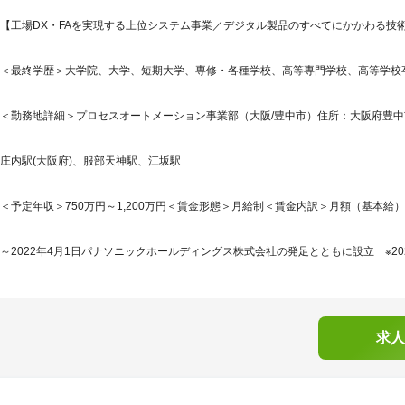
【工場DX・FAを実現する上位システム事業／デジタル製品のすべてにかかわる技
＜最終学歴＞大学院、大学、短期大学、専修・各種学校、高等専門学校、高等学校
＜勤務地詳細＞プロセスオートメーション事業部（大阪/豊中市）住所：大阪府豊中市稲
庄内駅(大阪府)、服部天神駅、江坂駅
＜予定年収＞750万円～1,200万円＜賃金形態＞月給制＜賃金内訳＞月額（基本給）：377,
～2022年4月1日パナソニックホールディングス株式会社の発足とともに設立 ※202
求人