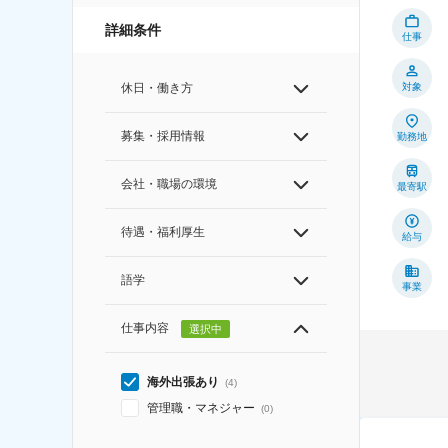
詳細条件
仕事
対象
休日・働き方
募集・採用情報
勤務地
会社・職場の環境
最寄駅
待遇・福利厚生
給与
語学
事業
仕事内容
選択中
海外出張あり
(
4
)
管理職・マネジャー
(
0
)