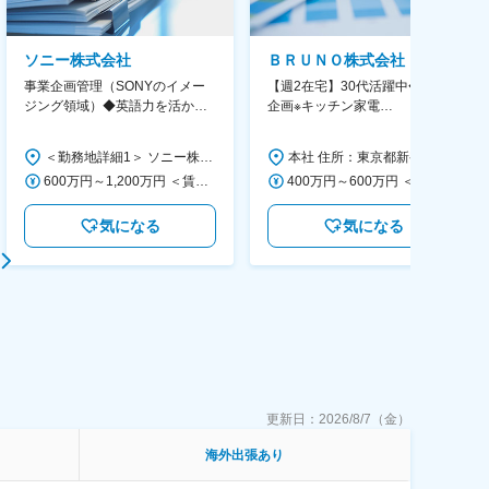
ソニー株式会社
ＢＲＵＮＯ株式会社
事業企画管理（SONYのイメー
【週2在宅】30代活躍中◆商品
ジング領域）◆英語力を活か
企画※キッチン家電
す/CFO管轄＃SECCFO0027
◆「BRUNO」新商品の企画／企
画～調達／働き方◎
＜勤務地詳細1＞ ソニー株式会社 住所：神奈川県横浜市西区みなとみらい5-1-1 受動喫煙対策：屋内全面禁煙 ＜勤務地詳細2＞ ソニーシティ大崎 住所：東京都品川区大崎2-10-1 勤務地最寄駅：JR線／大崎駅 受動喫煙対策：屋内全面禁煙 変更の範囲：会社の定める事業所（リモートワーク含む）
本社 住所：東京都新宿区西新宿6丁目22-1 新宿スクエアタワー B1階 勤務地最寄駅：東京メトロ丸ノ内線／西新宿駅 受動喫煙対策：屋内全面禁煙 変更の範囲：会社の定める事業所（リモートワーク含む）
600万円～1,200万円 ＜賃金形態＞ 月給制 ＜賃金内訳＞ 月額（基本給）：350,000円～500,000円 ＜月給＞ 350,000円～500,000円 ＜昇給有無＞ 有 ＜残業手当＞ 有 ＜給与補足＞ ※年収は経験や能力を考慮の上、当社規定により決定します。 賃金はあくまでも目安の金額であり、選考を通じて上下する可能性があります。 月給(月額)は固定手当を含めた表記です。
400万円～600万円 ＜賃金形態＞ 月給制 経験・能力を考慮の上、優遇いたします。 ＜賃金内訳＞ 月額（基本給）：300,000円～450,000円 ＜月給＞ 300,000円～450,000円 ＜昇給有無＞ 有 ＜残業手当＞ 有 ＜給与補足＞ ・賞与実績：年2回 ・昇給：年1回 ※半年毎に評価を行い、評価が高ければ年齢に関係なく昇給・昇格していきます。創造性の高い人・新しいことにチャレンジした人が高い評価を得られます。 賃金はあくまでも目安の金額であり、選考を通じて上下する可能性があります。 月給(月額)は固定手当を含めた表記です。
気になる
気になる
更新日：
2026/8/7（金）
海外出張あり