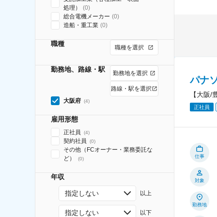
処理）
(
0
)
総合電機メーカー
(
0
)
造船・重工業
(
0
)
職種
職種を選択
勤務地、路線・駅
勤務地を選択
パナ
路線・駅を選択
【大阪/
大阪府
(
4
)
正社員
雇用形態
正社員
(
4
)
契約社員
(
0
)
その他（FCオーナー・業務委託な
仕事
ど）
(
0
)
年収
対象
指定しない
以上
勤務地
指定しない
以下