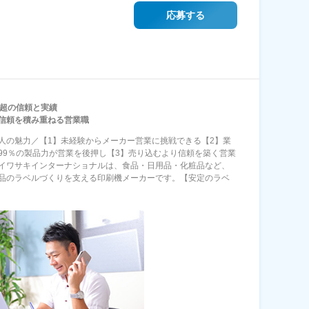
応募する
年超の信頼と実績
信頼を積み重ねる営業職
人の魅力／【1】未経験からメーカー営業に挑戦できる【2】業
99％の製品力が営業を後押し【3】売り込むより信頼を築く営業
イワサキインターナショナルは、食品・日用品・化粧品など、
品のラベルづくりを支える印刷機メーカーです。【安定のラベ