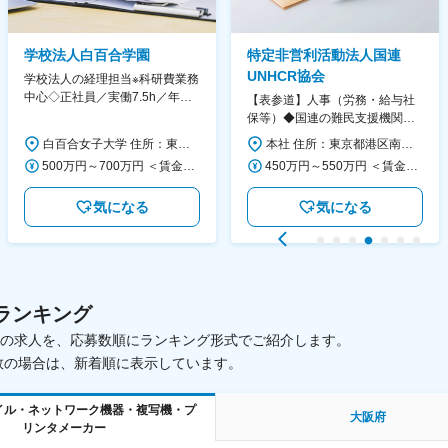
学校法人白百合学園
特定非営利活動法人国連
UNHCR協会
学校法人の経理担当※科研費業務
中心◇正社員／実働7.5h／年休
【表参道】人事（労務・給与社
130日／1881年創立の伝統女子
保等）◆国連の難民支援機関の
大学
活動を支える日本公式支援窓口
白百合女子大学 住所：東京都調布市緑ヶ丘1-25 勤務地最寄駅：京王線／仙川駅 受動喫煙対策：屋内全面禁煙 変更の範囲：会社の定める事業所
本社 住所：東京都港区南青山6-10-11 ウェスレーセンター3F 勤務地最寄駅：地下鉄各線／表参道駅 受動喫煙対策：屋内全面禁煙 変更の範囲：会社の定める事業所（リモートワーク含む）
◆正職員登用前提
500万円～700万円 ＜賃金形態＞ 月給制 ＜賃金内訳＞ 月額（基本給）：280,000円～430,000円 ＜月給＞ 280,000円～430,000円 ＜昇給有無＞ 有 ＜残業手当＞ 有 ＜給与補足＞ ※年齢・過去の経験に基づき、本学規定に合わせ決定 【残業手当】有 /残業時間に応じて全額支給（※想定年収に含む） 【各種手当】扶養手当/住宅手当/通勤手当 等 【賞与】年2回（6月、12月） 【昇給】年1回（4月） 賃金はあくまでも目安の金額であり、選考を通じて上下する可能性があります。 月給(月額)は固定手当を含めた表記です。
450万円～550万円 ＜賃金形態＞ 月給制 ＜賃金内訳＞ 月額（基本給）：340,000円～420,000円 ＜月給＞ 340,000円～420,000円 ＜昇給有無＞ 有 ＜残業手当＞ 有 ＜給与補足＞ ※能力・経験によって決定します。 ■賞与あり（業績評価に応じて支給） 賃金はあくまでも目安の金額であり、選考を通じて上下する可能性があります。 月給(月額)は固定手当を含めた表記です。
気になる
気になる
ランキング
載中の求人を、応募数順にランキング形式でご紹介します。
数の場合は、新着順に表示しています。
イル・ネットワーク機器・複写機・プ
大阪府
リンタメーカー