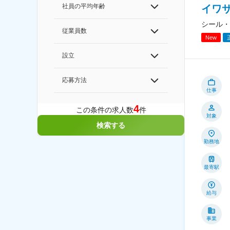
社員の平均年齢
イワ
シール・
従業員数
New
設立
応募方法
仕事
4
この条件の求人数
件
対象
検索する
勤務地
最寄駅
給与
事業