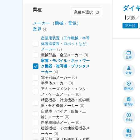
ダイ
業種
業種を選択
【大阪／
メーカー（機械・電気）
正社員
業界
(
4
)
産業用装置（工作機械・半導
体製造装置・ロボットなど）
メーカー
(
3
)
機械部品・金型メーカー
(
0
)
仕事
家電・モバイル・ネットワー
ク機器・複写機・プリンタメ
ーカー
(
4
)
対象
電子部品メーカー
(
0
)
半導体メーカー
(
0
)
アミューズメント・エンタ
勤務地
メ・ゲームメーカー
(
0
)
精密機器・計測機器・光学機
最寄駅
器・分析機器メーカー
(
0
)
自動車・バイク（四輪・二
輪）メーカー
(
0
)
給与
自動車部品メーカー
(
0
)
建設機械・その他輸送機器メ
ーカー
(
0
)
事業
受託加工業（各種加工・表面