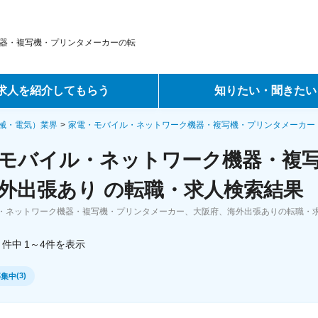
器・複写機・プリンタメーカーの転
求人を紹介してもらう
知りたい・聞きたい
ントサービス
転職ノウハウ
械・電気）業界
家電・モバイル・ネットワーク機器・複写機・プリンタメーカー
モバイル・ネットワーク機器・複
サービス
データで見る転職
外出張あり の転職・求人検索結果
ーエージェントサービス
コラム・インタビュー
・ネットワーク機器・複写機・プリンタメーカー、大阪府、海外出張ありの転職・
転職Q&A
件中
1～4
件
を表示
(
3
)
募集中