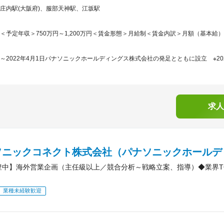
庄内駅(大阪府)、服部天神駅、江坂駅
＜予定年収＞750万円～1,200万円＜賃金形態＞月給制＜賃金内訳＞月額（基本給）：377,
～2022年4月1日パナソニックホールディングス株式会社の発足とともに設立 ※202
求人
ソニックコネクト株式会社（パナソニックホールデ
豊中】海外営業企画（主任級以上／競合分析～戦略立案、指導）◆業界T
業種未経験歓迎