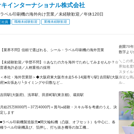
サキインターナショナル株式会社
ラベル印刷機の海外向け営業／未経験歓迎／年休120日
職種未経験歓迎
業種未経験歓迎
正社員
創業70
【業界不問】信頼で選ばれる、シール・ラベル印刷機の海外営業
数字より
＼この求
【未経験歓迎／学歴不問】☆あなたの力を海外でためしてみませんか？☆
界知名度
普通免許必須／人柄重視の採用
スタイル
＜本社・海外営業部＞◆大阪府東大阪市水走5-6-14[最寄り駅] 吉田駅(大阪
身近な商
府)●出張あり└タイミングや日数など...
ル...
吉田駅(大阪府)、浅草駅、田原町駅(東京都)、蔵前駅
月給25万8000円～37万4000円＋賞与※経験・スキル等を考慮のうえ、決
定します
■ラベル印刷機製造販売■間欠輪転機（凸版、オフセット）を中心に、各
種ラベル印刷機及び、箔押し、打ち抜き機等の加工機...