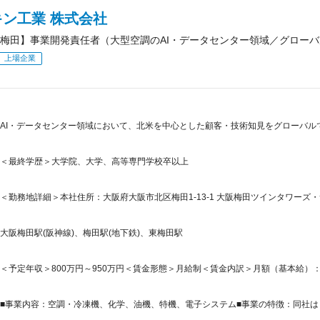
キン工業 株式会社
梅田】事業開発責任者（大型空調のAI・データセンター領域／グロー
上場企業
AI・データセンター領域において、北米を中心とした顧客・技術知見をグローバル
＜最終学歴＞大学院、大学、高等専門学校卒以上
＜勤務地詳細＞本社住所：大阪府大阪市北区梅田1-13-1 大阪梅田ツインタワーズ・
大阪梅田駅(阪神線)、梅田駅(地下鉄)、東梅田駅
＜予定年収＞800万円～950万円＜賃金形態＞月給制＜賃金内訳＞月額（基本給）：300,0
■事業内容：空調・冷凍機、化学、油機、特機、電子システム■事業の特徴：同社は「