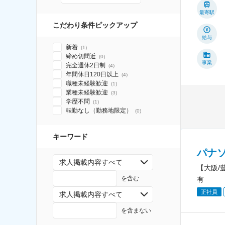
最寄駅
こだわり条件ピックアップ
給与
新着
(
1
)
締め切間近
(
0
)
事業
完全週休2日制
(
4
)
年間休日120日以上
(
4
)
職種未経験歓迎
(
1
)
業種未経験歓迎
(
3
)
学歴不問
(
1
)
転勤なし（勤務地限定）
(
0
)
キーワード
パナ
求人掲載内容すべて
【大阪/
を含む
有
正社員
求人掲載内容すべて
を含まない