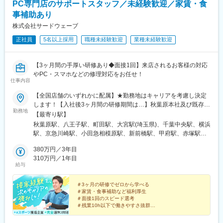
PC専門店のサポートスタッフ／未経験歓迎／家賃・食
※ネットワークエンジニアは全国で50名ほどの社員が在籍してい
ます。
事補助あり
変更の範囲：会社の定める業務
株式会社サードウェーブ
■働き方：
正社員
5名以上採用
職種未経験歓迎
業種未経験歓迎
・リモート制度あり：月の所定労働日数の半分を上限とし、週3日
まで可能（試用期間終了後から利用可能）
・平均勤続年数：11.0年
【3ヶ月間の手厚い研修あり◆面接1回】来店されるお客様の対応
・副業可能：社内規定あり
やPC・スマホなどの修理対応をお任せ！
仕事内容
■当社の強み：
当社は、自社製品であるネットワーク機器及びソリューションサ
【全国店舗のいずれかに配属】★勤務地はキャリアを考慮し決定
ービスをグローバルに販売しています。外資系企業とは異なり、
します！【入社後3ヶ月間の研修期間は…】秋葉原本社及び既存の
勤務地
本社のマーケティング部門が製品企画の立案、生産計画、販売促
デジタルドック店舗で研修を実施。※遠方の方は宿泊場所を用意し
【最寄り駅】
進まで主導的に進めています。
ます！＜北海道・東北＞北海道／岩手県／宮城県／福島県＜関東
秋葉原駅、八王子駅、町田駅、大宮駅(埼玉県)、千葉中央駅、横浜
また、代理店を介さず直販でサービス提供を行うダイレクトタッ
＞東京都／神奈川県／埼玉県／千葉県群馬県／茨城県／栃木県＜
駅、京急川崎駅、小田急相模原駅、新前橋駅、甲府駅、赤塚駅、
チという体制を確立している為、顧客からの要望、市場のニーズ
北陸・東海＞新潟県／石川県／福井県／富山県山梨県／長野県／
鶴田駅、札幌駅、岩手飯岡駅、宮城野通駅、安積永盛駅、曳馬
をいち早く製品に反映できるのも当社の大きな強みです。より良
静岡県／愛知県／三重県＜関西＞大阪府／京都府／兵庫県＜中
380万円／3年目
駅、上前津駅、新潟駅、大泉駅(富山県)、松任駅、新福井駅、富士
い製品、サービス作りに努めています。
国・四国＞広島県／愛媛県／徳島県＜九州・沖縄＞福岡県／佐賀
310万円／1年目
駅、高茶屋駅、川中島駅、草薙駅(東海道本線)、なんば駅(南海
給与
県／熊本県大分県／宮崎県／鹿児島県／沖縄県＜本社＞本社／東
線)、京都河原町駅、神戸三宮駅(阪急・神戸高速)、七道駅、夢前
■当社の魅力：
京都千代田区外神田3‐12‐8 住友不動産秋葉原ビル◎将来的に訪
川駅、紙屋町西駅、福音寺駅、福山駅、徳島駅、竹下駅、佐賀
（1）製品力の高さ…日本発のネットワークメーカーとしての海外
問でのサービス提供もお願いする可能性があります◎社命による
＃3ヶ月の研修でゼロから学べる
駅、騎射場駅、浦添前田駅、敷戸駅、田吉駅、南熊本駅、中野駅
＃家賃・食事補助など福利厚生
拠点での製造にも日本の品質基準を定めています。サービス品質
異動の場合は、引越費用全額負担します
(東京都)、京王八王子駅、京成千葉駅、平沼橋駅、川崎駅、末広町
＃面接1回のスピード選考
が高く大手ベンダーの競合としても名が挙がっています。
駅(東京都)、さっぽろ駅、仙台駅、矢場町駅、福井駅(福井県)、日
＃残業10h以下で働きやすさ抜群
（2）ワークライフバランス…完全週休2日制、平均勤続年数10年
本橋駅(大阪府)、祇園四条駅、三宮駅(神戸市営)、綾ノ町駅、本通
以上と安定して働くことができます。また、産休育休制度も充実
PC専門店『ドスパラ』やハイパフォーマンス