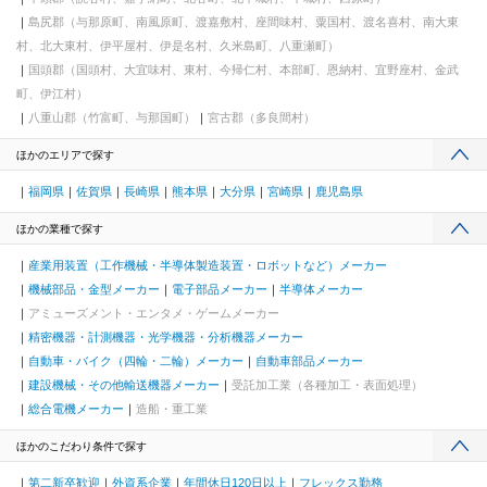
島尻郡（与那原町、南風原町、渡嘉敷村、座間味村、粟国村、渡名喜村、南大東
村、北大東村、伊平屋村、伊是名村、久米島町、八重瀬町）
国頭郡（国頭村、大宜味村、東村、今帰仁村、本部町、恩納村、宜野座村、金武
町、伊江村）
八重山郡（竹富町、与那国町）
宮古郡（多良間村）
ほかのエリアで探す
福岡県
佐賀県
長崎県
熊本県
大分県
宮崎県
鹿児島県
ほかの業種で探す
産業用装置（工作機械・半導体製造装置・ロボットなど）メーカー
機械部品・金型メーカー
電子部品メーカー
半導体メーカー
アミューズメント・エンタメ・ゲームメーカー
精密機器・計測機器・光学機器・分析機器メーカー
自動車・バイク（四輪・二輪）メーカー
自動車部品メーカー
建設機械・その他輸送機器メーカー
受託加工業（各種加工・表面処理）
総合電機メーカー
造船・重工業
ほかのこだわり条件で探す
第二新卒歓迎
外資系企業
年間休日120日以上
フレックス勤務