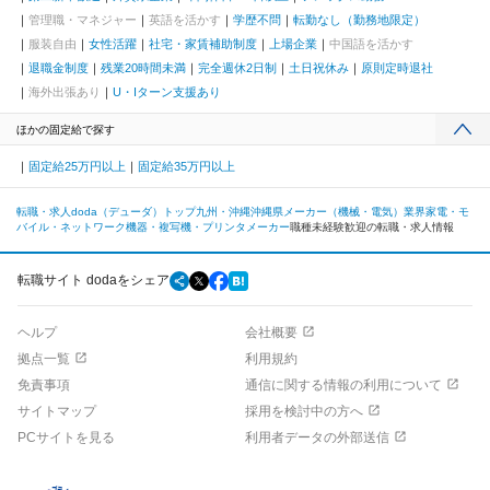
管理職・マネジャー
英語を活かす
学歴不問
転勤なし（勤務地限定）
服装自由
女性活躍
社宅・家賃補助制度
上場企業
中国語を活かす
退職金制度
残業20時間未満
完全週休2日制
土日祝休み
原則定時退社
海外出張あり
U・Iターン支援あり
ほかの固定給で探す
固定給25万円以上
固定給35万円以上
転職・求人doda（デューダ）トップ
九州・沖縄
沖縄県
メーカー（機械・電気）業界
家電・モ
バイル・ネットワーク機器・複写機・プリンタメーカー
職種未経験歓迎の転職・求人情報
転職サイト dodaをシェア
ヘルプ
会社概要
拠点一覧
利用規約
免責事項
通信に関する情報の利用について
サイトマップ
採用を検討中の方へ
PCサイトを見る
利用者データの外部送信