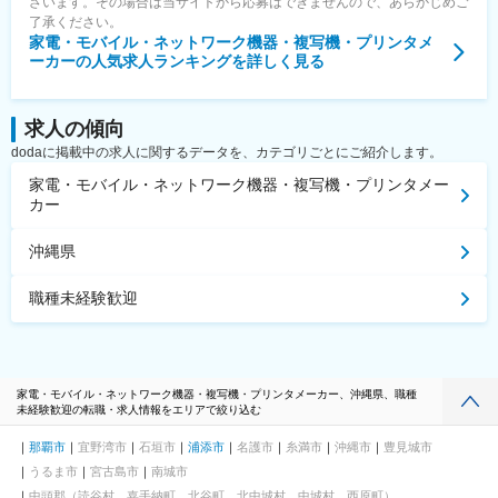
ざいます。その場合は当サイトから応募はできませんので、あらかじめご
了承ください。
家電・モバイル・ネットワーク機器・複写機・プリンタメ
ーカー
の人気求人ランキングを詳しく見る
求人の傾向
dodaに掲載中の求人に関するデータを、カテゴリごとにご紹介します。
家電・モバイル・ネットワーク機器・複写機・プリンタメー
カー
沖縄県
職種未経験歓迎
家電・モバイル・ネットワーク機器・複写機・プリンタメーカー、沖縄県、職種
未経験歓迎の転職・求人情報をエリアで絞り込む
那覇市
宜野湾市
石垣市
浦添市
名護市
糸満市
沖縄市
豊見城市
うるま市
宮古島市
南城市
中頭郡（読谷村、嘉手納町、北谷町、北中城村、中城村、西原町）