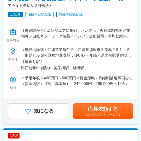
変更の範囲：会社の定める業務
・PC関連の周辺機器やアクセサリー／スマートフォンやタブレッ
アライドテレシス株式会社
トの周辺機器やアクセサリー／理美容家電／ネットワーク関連機
正社員
職種未経験歓迎
業種未経験歓迎
器等
■組織構成：
【未経験からITエンジニアに挑戦したい方へ／教育体制充実／在
・営業課長1名、社員1名の男性2名が所属しています
宅可／自社ネットワーク製品／インフラ全般習得／平均勤続年数
仕事内容
10年以上】
■エレコム株式会社の特徴・魅力：
（1）事業・商品の特徴
＜勤務地詳細＞沖縄営業所住所：沖縄県那覇市久茂地 2-8-1 ＪＥ
■業務内容：
・エレコムは約20,000点もの商品を取り扱っています。その需要
Ｉ那覇ビル 5階 勤務地最寄駅：ゆいレール線／県庁前駅受動喫煙
ネットワーク環境の設計・構築の導入からエンドユーザーへのシ
勤務地
の幅広さはPC周辺機器だけでなく、オーディオ分野やヘルスケア
対策：屋内全面禁煙変更の範囲：会社の定める事業所（リモート
【最寄り駅】
ステム全般の提案までトータルでサポートいただきます。
分野においてもユーザーに新たな「価値観」や「快適さ」を提供
ワーク含む）
県庁前駅(沖縄県)、美栄橋駅、旭橋駅
顧客からのインフラシステムについての「要望」や「問題点」の
しています。また、商品数に加えて機能性や使いやすさを「デザ
相談に対し、「提案、調査・要件定義から設計、工事・導入ま
イン」をもとに追求することで、国内外から高い評価をいただき
＜予定年収＞400万円～500万円＜賃金形態＞月給制補足事項なし
で」ワンストップで提供する業務です。
毎年デザイン賞を多数受賞しています。
＜賃金内訳＞月額（基本給）：240,000円～295,000円＜月給＞
※入社後は基礎研修・OJTを通じて、基礎知識、提案補助、設計・
給与
240,000円～295,000円＜昇給有無＞有＜残業手当＞有＜給与補足
構築・サポート業務から段階的に担っていただきます。
（2）事業優位性『商品開発力×商品調達力×販売力』
＞■賞与：年2回（4月、10月）■残業手当補足：管理職採用の場合
・独自のＳＣＭシステムと低コスト低リスクな物流・在庫管理を
は支給なし（別途管理職手当を支給）※給与詳細はスキル・経験を
■ポジション魅力：
実現しています。ファブレスメーカーとして国内外から七千点以
考慮し当社規定により決定します賃金はあくまでも目安の金額で
応募依頼する
ネットワーク機器はもちろん、各種サーバー、ストレージ、アプ
気になる
上の製品調達をしながら開発を進めています。
あり、選考を通じて上下する可能性があります。月給(月額)は固定
（エージェントサービス）
リケーションソフト、ネットワークデバイスを含めたITインフラ
手当を含めた表記です。
システム（IPカメラ監視システムやTV会議システムなど）の導
（3）社風
入・構築・運用・保守までトータルに対応するため、インフラ全
・失敗しても成功するまでとことんやり続けるのがエレコムの社
般の技術知識や、プロジェクトマネジメントのスキルを身につけ
風であり、社員たちに根付くマインド。諦めず何度も挑戦し仕事
NEW
ることができます。
をやりぬいた後には、確かな成長を実感できます。