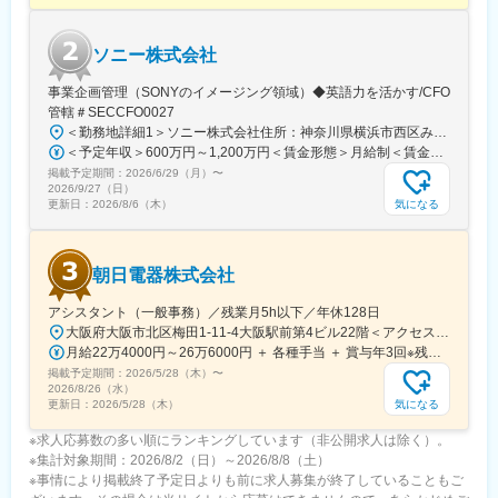
宅手当・家族手当・借り上げ社宅等と手当がかなり充実しており
ます。
ソニー株式会社
■キャリア
事業企画管理（SONYのイメージング領域）◆英語力を活かす/CFO
富士フイルムグループの育成制度「＋STORY」で成長をサポー
管轄＃SECCFO0027
ト。ジョブローテーションや研修でキャリアの幅を広げられま
＜勤務地詳細1＞ソニー株式会社住所：神奈川県横浜市西区みなとみらい5-1-1 受動喫煙対策：屋内全面禁煙＜勤務地詳細2＞ソニーシティ大崎住所：東京都品川区大崎2-10-1 勤務地最寄駅：JR線／大崎駅受動喫煙対策：屋内全面禁煙変更の範囲：会社の定める事業所（リモートワーク含む）
す。
＜予定年収＞600万円～1,200万円＜賃金形態＞月給制＜賃金内訳＞月額（基本給）：350,000円～500,000円＜月給＞350,000円～500,000円＜昇給有無＞有＜残業手当＞有＜給与補足＞※年収は経験や能力を考慮の上、当社規定により決定します。賃金はあくまでも目安の金額であり、選考を通じて上下する可能性があります。月給(月額)は固定手当を含めた表記です。
公式HP：https://fms-careers.fujifilm.com/environment/training/
掲載予定期間：
■組織構成
2026/6/29（月）
〜
2026/9/27（日）
国内に48拠点を有し、各拠点をチーム全体でサポートし合いなが
気になる
更新日：
2026/8/6（木）
ら業務を進めます。
変更の範囲：会社の定める業務
朝日電器株式会社
アシスタント（一般事務）／残業月5h以下／年休128日
大阪府大阪市北区梅田1-11-4大阪駅前第4ビル22階＜アクセス＞■Osaka Metoro谷町線「東梅田駅」南改札口より徒歩約1分■Osaka Metoro御堂筋線「梅田駅」南改札口より徒歩約5分■Osaka Metoro四ツ橋線「西梅田駅」南7-Aより徒歩約5分■JR東西線「北新地駅」より徒歩約4分■ JR各線「大阪駅」より徒歩約8分■ 阪神各線「梅田駅」より徒歩約5分■ 阪急各線「梅田駅」より徒歩約10分※転勤なし※受動喫煙対策：屋内全面禁煙
月給22万4000円～26万6000円 ＋ 各種手当 ＋ 賞与年3回※残業代は別途支給します※月給は経験スキルを考慮し決定します。
掲載予定期間：
2026/5/28（木）
〜
2026/8/26（水）
気になる
更新日：
2026/5/28（木）
※求人応募数の多い順にランキングしています（非公開求人は除く）。
※集計対象期間：2026/8/2（日）～2026/8/8（土）
※事情により掲載終了予定日よりも前に求人募集が終了していることもご