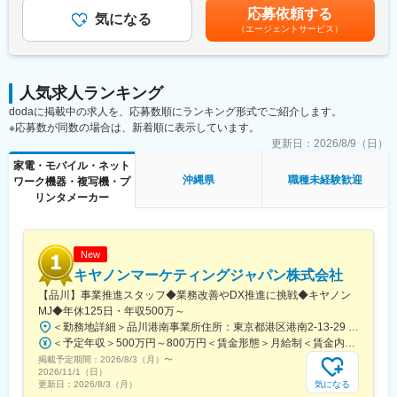
歳/750万円(入社8年・経験11年、手当含)：月給37万円賃金はあく
imaging/enterprise-pacs
応募依頼する
気になる
までも目安の金額であり、選考を通じて上下する可能性がありま
（エージェントサービス）
す。月給(月額)は固定手当を含めた表記です。
■仕事内容
医療機器や画像ネットワークシステムの設置、立ち上げ、定期点
検、トラブル対応など。医療現場の「安全とスピード」を守るプ
ロフェッショナルです。
人気求人ランキング
dodaに掲載中の求人を、応募数順にランキング形式でご紹介します。
■研修制度
※応募数が同数の場合は、新着順に表示しています。
入社後は、小田原にある研修センターにて、機械の解体・組み立
更新日：
2026/8/9（日）
てなどの基礎技術を学び、先輩社員とのOJTを通じて、現場での
家電・モバイル・ネット
実務に慣れていただきます。上記のとおり実機を用いたトレーニ
沖縄県
職種未経験歓迎
ワーク機器・複写機・プ
ングなどから必要なスキルを段階的に習得できますので、整備士
リンタメーカー
の方は早くキャッチアップいただけます！
※その他年間研修カリキュラムがあり、成熟度に応じて参加可能
■働き方の魅力
New
フレックス制度を導入しており、午前・午後の半休制度もあるた
キヤノンマーケティングジャパン株式会社
め、柔軟な働き方が可能です。さらに、担当エリアが狭いため、
【品川】事業推進スタッフ◆業務改善やDX推進に挑戦◆キヤノン
各エンジニアの負担を軽減し、バランスの取れたワークライフを
MJ◆年休125日・年収500万～
実現できます。
＜勤務地詳細＞品川港南事業所住所：東京都港区港南2-13-29 キヤノン港南ビル勤務地最寄駅：JR線／品川駅受動喫煙対策：屋内全面禁煙変更の範囲：会社の定める事業所（リモートワーク含む）
休日・夜間の問い合わせはコールセンター対応であり、メリハリ
＜予定年収＞500万円～800万円＜賃金形態＞月給制＜賃金内訳＞月額（基本給）：280,000円～450,000円＜月給＞280,000円～450,000円＜昇給有無＞有＜残業手当＞有＜給与補足＞※経験・スキル・年齢等を考慮の上、当社規定により決定します。■業績昇給：年1回（4月）■賞与：年2回（6月・12月）賃金はあくまでも目安の金額であり、選考を通じて上下する可能性があります。月給(月額)は固定手当を含めた表記です。
をつけて働くことが可能です。（当番制あり）
掲載予定期間：
2026/8/3（月）
〜
2026/11/1（日）
■待遇
気になる
更新日：
2026/8/3（月）
平均年収907万円と医療機器メーカーでNo1の平均年収を誇り、住