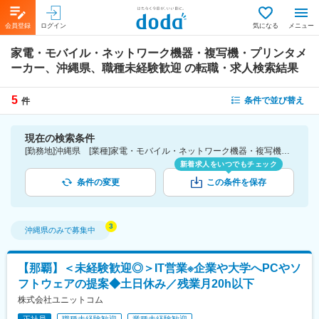
会員登録
ログイン
気になる
メニュー
家電・モバイル・ネットワーク機器・複写機・プリンタメ
ーカー、沖縄県、職種未経験歓迎
の転職・求人検索結果
5
条件で並び替え
件
現在の検索条件
[勤務地]沖縄県 [業種]家電・モバイル・ネットワーク機器・複写機・プリンタメーカー-メーカー（機械・電気）業界 [こだわり条件ピックアップ]職種未経験歓迎 [詳細条件](募集・採用情報)職種未経験歓迎
新着求人をいつでもチェック
条件の変更
この条件を保存
沖縄県
のみで募集中
【那覇】＜未経験歓迎◎＞IT営業※企業や大学へPCやソ
フトウェアの提案◆土日休み／残業月20h以下
株式会社ユニットコム