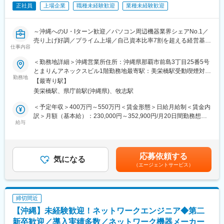
商品はオフィスに最適な省スペースタイプのデスクトップPC、製
正社員
上場企業
職種未経験歓迎
業種未経験歓迎
品開発に耐えられる処理能力を備えたワークステーションなど
様々。時には、フルカスタマイズPCも提案します。
～沖縄へのU・Iターン歓迎／パソコン周辺機器業界シェアNo.1／
＜お客様のニーズに合わせたサービスを提案＞
売り上げ好調／プライム上場／自己資本比率7割を超える経営基盤
顧客先へ訪問し、困り事はないかをヒアリング。
仕事内容
の安定／20代、30代中心の組織で、若手活躍中～
例えば「勤怠システムの入れ替えをしたい」などの場合、提携し
＜勤務地詳細＞沖縄営業所住所：沖縄県那覇市前島3丁目25番5号
ている各ソフトウェアメーカーとともに幅広い提案を行ないま
■業務内容：
とまりんアネックスビル1階勤務地最寄駅：美栄橋駅受動喫煙対
す。
・主に家電量販店、ディスカウントストアへのルート営業
勤務地
策：敷地内喫煙可能場所あり変更の範囲：会社の定める事業所
併せてシステム動作に最適なPCも提案。製品の枠にとらわれるこ
【最寄り駅】
（リモートワーク含む）
となく提案ができます。
美栄橋駅、県庁前駅(沖縄県)、牧志駅
■業務詳細：
また、それに伴うチラシや営業ツール、資料の作成、特集WEBペ
・店舗訪問：新商品提案、売場提案、売場演出、店頭販促物の設
＜予定年収＞400万円～550万円＜賃金形態＞日給月給制＜賃金内
ージへの原稿作成や展示会、セミナー開催などもお任せします。
置
訳＞月額（基本給）：230,000円～352,900円/月20日間勤務想定
※基本的に反響営業がメイン／一般企業や大学、医療機関などを
・キーマンとなる売場責任者や店長に対して、店舗利益拡大(売れ
給与
＜想定月額＞230,000円～352,900円＜昇給有無＞有＜残業手当＞
60～70社担当いただきます。
る仕組みづくり)のための提案商談を行う
有＜給与補足＞※これまでのご経験、適性に応じて決定いたしま
・実績を元にした提案資料作成、店頭販促物の提案や作成
す。■昇給：年1回（4月） ■賞与：年2回（6月、12月）※昨年度実
■同社魅力：
・お客様からヒアリングした情報を製品開発部門へ情報共有
績2.5ヶ月×2回■手当：住宅手当、残業手当賃金はあくまでも目安
「楽しいことを全力で」の理念のもと、平成2年に設立後成長を続
応募依頼する
気になる
の金額であり、選考を通じて上下する可能性があります。月給(月
け現在では700人を超える従業員数、480億円を越える売上実績を
（エージェントサービス）
■その他：
額)は固定手当を含めた表記です。
誇るまでの企業規模になりました。
・沖縄県内の家電量販店やディスカウントストア(エディオン／ヤ
高い技術力も含め、同社内で働く方々は、同社の製品への高い誇
マダHD／ベスト電器／コジマ／ドン・キホーテ)のルート営業、
り、同社の製品を好きな社員がほとんどです。
全取引先車での営業活動。離島の店舗訪問時は出張があります(2
楽しいことを全力で行いつつ、確かな技術力で売上も伸ばしてい
締切間近
ヵ月に1回程度)
きますので、一緒に働く方からのご応募をお待ちしています！
【沖縄】未経験歓迎！ネットワークエンジニア◆第二
■取扱製品：
新卒歓迎／導入実績多数／ネットワーク機器メーカー