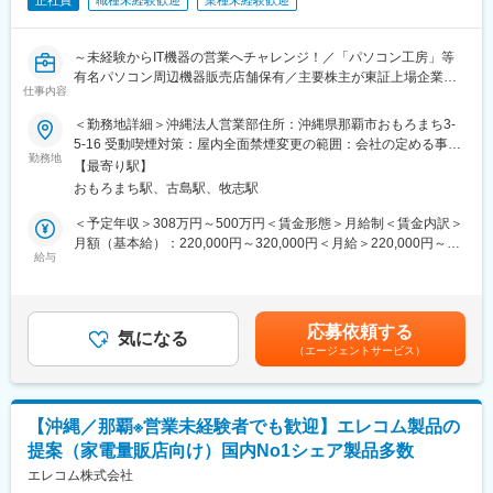
正社員
職種未経験歓迎
業種未経験歓迎
～未経験からIT機器の営業へチャレンジ！／「パソコン工房」等
有名パソコン周辺機器販売店舗保有／主要株主が東証上場企業で
仕事内容
安定！／有給取得もしやすい風土◎～
＜勤務地詳細＞沖縄法人営業部住所：沖縄県那覇市おもろまち3-
■当社について：
5-16 受動喫煙対策：屋内全面禁煙変更の範囲：会社の定める事業
ゲーミングPCやハイスペックPCといったオーダーメイドパソコ
勤務地
所
【最寄り駅】
ンを扱う専門店ではシェアトップクラスです！
おもろまち駅、古島駅、牧志駅
全国各地に展開し、通販部門から法人部門まで、地域密着型の店
舗でアフターフォローしております。
＜予定年収＞308万円～500万円＜賃金形態＞月給制＜賃金内訳＞
自社でパソコンを組み立てできる事から、パソコン初心者のお客
月額（基本給）：220,000円～320,000円＜月給＞220,000円～
様から、全国の理科系大学の研究室までニーズに合わせた商品を
給与
320,000円＜昇給有無＞有＜残業手当＞有＜給与補足＞■賞与：年
提供、利用いただいております。
2～3回■昇給年1回（10月）賃金はあくまでも目安の金額であり、
選考を通じて上下する可能性があります。月給(月額)は固定手当を
■業務内容：
含めた表記です。
応募依頼する
パソコンや周辺機器の販売から修理・アフターサービスまでトー
気になる
（エージェントサービス）
タルにサポートしている当社にて、パソコンやその周辺機器、ソ
フトウェアやネットワークなどのシステム提案をお任せします。
■業務詳細：
【沖縄／那覇※営業未経験者でも歓迎】エレコム製品の
＜パソコンや周辺機器、ソフトウェアを提案＞
提案（家電量販店向け）国内No1シェア製品多数
既存顧客をメインに、ビジネス向けのPCやソフトウェアなどを提
案します。
エレコム株式会社