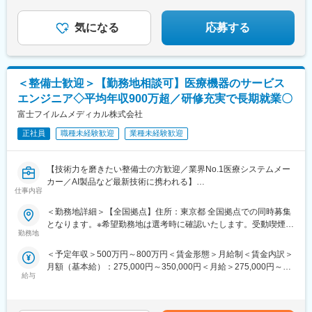
駅、葭川公園駅、高島町駅、淡路町駅、北１２条駅、仙台駅(地下
PC「GALLERIA」を
しており、こういった制度を利用して長期に働いている社員も多
鉄)、大須観音駅、福井口駅、近鉄日本橋駅、清水五条駅、三宮・
展開する当社でデジタル機器の専門家を目指しません
く在籍しています。
花時計前駅、原爆ドーム前駅
か？
気になる
応募する
変更の範囲：会社の定める業務
＜整備士歓迎＞【勤務地相談可】医療機器のサービス
エンジニア◇平均年収900万超／研修充実で長期就業〇
富士フイルムメディカル株式会社
正社員
職種未経験歓迎
業種未経験歓迎
【技術力を磨きたい整備士の方歓迎／業界No.1医療システムメー
カー／AI製品など最新技術に携われる】
仕事内容
医療現場を支える「サービスエンジニア」に挑戦したい整備士の
方募集！整備士としての経験を、医療機器の設置・保守に活かせ
＜勤務地詳細＞【全国拠点】住所：東京都 全国拠点での同時募集
ます。PACSやCT・MRIなどの高度な機器を扱い、病院の診断を
となります。※希望勤務地は選考時に確認いたします。受動喫煙対
支える重要な仕事です。最新のAI技術やネットワークシステムに
勤務地
策：屋内全面禁煙変更の範囲：会社の定める事業所（リモートワ
も関わるため、ITスキルも身につきます。
ーク含む）
＜予定年収＞500万円～800万円＜賃金形態＞月給制＜賃金内訳＞
月額（基本給）：275,000円～350,000円＜月給＞275,000円～
■PACSとは
給与
350,000円＜昇給有無＞有＜残業手当＞有＜給与補足＞【年収
レントゲン、CT、MRIなどで撮影したデジタルデータを保存・管
例】・28歳/520万円(入社3年・経験6年、手当含)：月給32万円・
理・共有するシステム
30歳/650万円(入社6年・経験10年、手当含)：月給33万円・35
https://www.fujifilm.com/jp/ja/healthcare/healthcare-it/it-