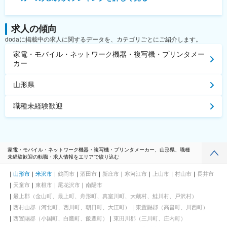
求人の傾向
dodaに掲載中の求人に関するデータを、カテゴリごとにご紹介します。
家電・モバイル・ネットワーク機器・複写機・プリンタメー
カー
山形県
職種未経験歓迎
家電・モバイル・ネットワーク機器・複写機・プリンタメーカー、山形県、職種
未経験歓迎の転職・求人情報をエリアで絞り込む
山形市
米沢市
鶴岡市
酒田市
新庄市
寒河江市
上山市
村山市
長井市
天童市
東根市
尾花沢市
南陽市
最上郡（金山町、最上町、舟形町、真室川町、大蔵村、鮭川村、戸沢村）
西村山郡（河北町、西川町、朝日町、大江町）
東置賜郡（高畠町、川西町）
西置賜郡（小国町、白鷹町、飯豊町）
東田川郡（三川町、庄内町）