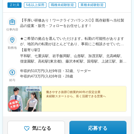
正社員
5名以上採用
職種未経験歓迎
業種未経験歓迎
■組織構成：
開発部門は当社のスピーカー技術の先行開発を担う組織です。
材料開発、スピーカーユニット開発、CAE、計測・分析技術開発
【手厚い研修あり！ワークライフバランス◎】既存顧客へ当社製
を行う部門です。その中で、スピーカー製品の源流である材料開
品の提案・販売・フォローをお任せします！
仕事内容
発、成分分析を経験できます。
★ご希望の拠点を選んでいただけます。転勤の可能性があります
■ご入社後の流れ：
が、地区内の転勤がほとんどであり、事前にご相談させていただ
ご入社後は、勉強会とOJTを組み合わせた教育体制を整え、先輩
勤務地
きます。＜北海道地区＞・北海道／札幌市・函館市＜北東北地区
【最寄り駅】
の指導のもと段階的にスキルを習得できます。
＞・岩手県／盛岡市・山形県／山形市＜関東地区＞・埼玉県／さ
平和駅、七重浜駅、岩手飯岡駅、山形駅、加茂宮駅、北高崎駅、
いたま市・群馬県／高崎市・茨城県／水戸市・東京都／立川市・
偕楽園駅、高松駅(東京都)、藤沢本町駅、国母駅、上諸江駅、新庄
■仕事の魅力：
神奈川県／藤沢市・山梨県／中巨摩郡昭和町＜北陸地区＞・石川
田中駅、福井口駅、大庭駅、附属中学前駅、金山駅(愛知県)、春日
◇開発した材料をスピーカーという形にし、その成果を実際の
県／金沢市・富山県／富山市・福井県／福井市・長野県／松本
年収約510万円/入社9年目・32歳、リーダー
町駅、西岐阜駅、高茶屋駅、南吹田駅、栗林公園駅、上栄町駅、
「音」として確認できます。
市・長野市＜東海地区＞・愛知県／名古屋市・静岡県／静岡市・
年収約473万円/入社6年目・28歳
西明石駅、福知山市民病院口駅、下祇園駅、備前西市駅、徳山
◇材料開発から製品化まで一貫して関われます。更に、そのスピ
給与
岐阜県／岐阜市・三重県／津市＜近畿・四国地区＞・大阪府／吹
駅、広木駅、健軍校前駅、宮崎神宮駅、東宮原駅、立飛駅、栗林
ーカーをお客様に提案し、音を通じて価値や感動を共有する機会
田市・香川県／高松市・滋賀県／大津市・兵庫県／神戸市・京都
駅、大津駅、びわ湖浜大津駅
もあり、その結果としてお客様に喜んでいただき、自身の成長を
府／福知山市＜中国地区＞・広島県／広島市・岡山県／岡山市・
働きやすさ抜群◎創業約90年の安定企業
実感できます。
未経験スタートから、長く活躍できる営業へ
山口県／周南市＜九州地区＞・鹿児島県／鹿児島市・熊本県／熊
◇技術開発を起点に、製品・顧客・社会へと価値を広げていく、
本市・宮崎県／宮崎市※受動喫煙防止対策：屋内全面分煙（屋外喫
やりがいのある仕事です。
煙可能場所あり）
■当社について：
【パイオニアグループの中核事業、技術を担う企業】
当社はパイオニアグループの中核であるサウンド事業を担ってい
気になる
応募する
ます。山形県天童市を拠点に、車載用オーディオアンプやDSPな