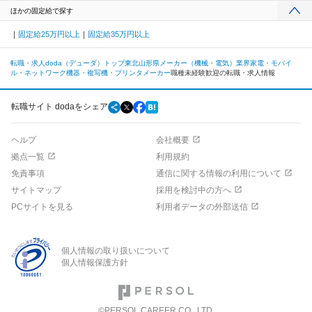
ほかの固定給で探す
固定給25万円以上
固定給35万円以上
転職・求人doda（デューダ）トップ
東北
山形県
メーカー（機械・電気）業界
家電・モバイ
ル・ネットワーク機器・複写機・プリンタメーカー
職種未経験歓迎の転職・求人情報
転職サイト dodaをシェア
ヘルプ
会社概要
拠点一覧
利用規約
免責事項
通信に関する情報の利用について
サイトマップ
採用を検討中の方へ
PCサイトを見る
利用者データの外部送信
個人情報の取り扱いについて
個人情報保護方針
©PERSOL CAREER CO., LTD.