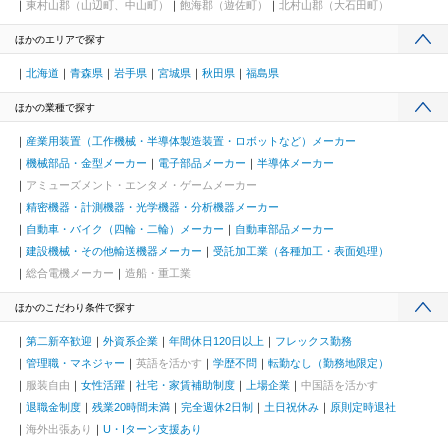
東村山郡（山辺町、中山町）
飽海郡（遊佐町）
北村山郡（大石田町）
ほかのエリアで探す
北海道
青森県
岩手県
宮城県
秋田県
福島県
ほかの業種で探す
産業用装置（工作機械・半導体製造装置・ロボットなど）メーカー
機械部品・金型メーカー
電子部品メーカー
半導体メーカー
アミューズメント・エンタメ・ゲームメーカー
精密機器・計測機器・光学機器・分析機器メーカー
自動車・バイク（四輪・二輪）メーカー
自動車部品メーカー
建設機械・その他輸送機器メーカー
受託加工業（各種加工・表面処理）
総合電機メーカー
造船・重工業
ほかのこだわり条件で探す
第二新卒歓迎
外資系企業
年間休日120日以上
フレックス勤務
管理職・マネジャー
英語を活かす
学歴不問
転勤なし（勤務地限定）
服装自由
女性活躍
社宅・家賃補助制度
上場企業
中国語を活かす
退職金制度
残業20時間未満
完全週休2日制
土日祝休み
原則定時退社
海外出張あり
U・Iターン支援あり