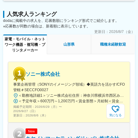
医療機器や画像ネットワークシステムの設置、立ち上げ、定期点
検、トラブル対応など。医療現場の「安全とスピード」を守るプ
ロフェッショナルです。
人気求人ランキング
dodaに掲載中の求人を、応募数順にランキング形式でご紹介します。
■研修制度
※応募数が同数の場合は、新着順に表示しています。
入社後は、小田原にある研修センターにて、機械の解体・組み立
更新日：
2026/8/7（金）
てなどの基礎技術を学び、先輩社員とのOJTを通じて、現場での
家電・モバイル・ネット
実務に慣れていただきます。上記のとおり実機を用いたトレーニ
山形県
職種未経験歓迎
ワーク機器・複写機・プ
ングなどから必要なスキルを段階的に習得できますので、整備士
リンタメーカー
の方は早くキャッチアップいただけます！
※その他年間研修カリキュラムがあり、成熟度に応じて参加可能
■働き方の魅力
ソニー株式会社
フレックス制度を導入しており、午前・午後の半休制度もあるた
め、柔軟な働き方が可能です。さらに、担当エリアが狭いため、
事業企画管理（SONYのイメージング領域）◆英語力を活かす/CFO
各エンジニアの負担を軽減し、バランスの取れたワークライフを
管轄＃SECCFO0027
実現できます。
＜勤務地詳細1＞ソニー株式会社住所：神奈川県横浜市西区みなとみらい5-1-1 受動喫煙対策：屋内全面禁煙＜勤務地詳細2＞ソニーシティ大崎住所：東京都品川区大崎2-10-1 勤務地最寄駅：JR線／大崎駅受動喫煙対策：屋内全面禁煙変更の範囲：会社の定める事業所（リモートワーク含む）
休日・夜間の問い合わせはコールセンター対応であり、メリハリ
＜予定年収＞600万円～1,200万円＜賃金形態＞月給制＜賃金内訳＞月額（基本給）：350,000円～500,000円＜月給＞350,000円～500,000円＜昇給有無＞有＜残業手当＞有＜給与補足＞※年収は経験や能力を考慮の上、当社規定により決定します。賃金はあくまでも目安の金額であり、選考を通じて上下する可能性があります。月給(月額)は固定手当を含めた表記です。
をつけて働くことが可能です。（当番制あり）
掲載予定期間：
2026/6/29（月）
〜
2026/9/27（日）
■待遇
気になる
更新日：
2026/8/6（木）
平均年収907万円と医療機器メーカーでNo1の平均年収を誇り、住
宅手当・家族手当・借り上げ社宅等と手当がかなり充実しており
ます。
New