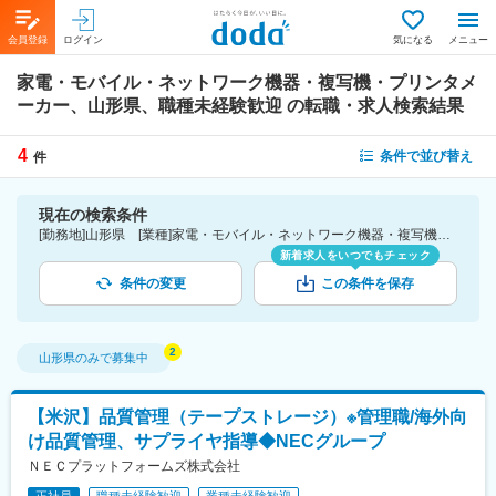
会員登録
ログイン
気になる
メニュー
家電・モバイル・ネットワーク機器・複写機・プリンタメ
ーカー、山形県、職種未経験歓迎
の転職・求人検索結果
4
条件で並び替え
件
現在の検索条件
[勤務地]山形県 [業種]家電・モバイル・ネットワーク機器・複写機・プリンタメーカー-メーカー（機械・電気）業界 [こだわり条件ピックアップ]職種未経験歓迎 [詳細条件](募集・採用情報)職種未経験歓迎
新着求人をいつでもチェック
条件の変更
この条件を保存
山形県
のみで募集中
【米沢】品質管理（テープストレージ）※管理職/海外向
け品質管理、サプライヤ指導◆NECグループ
ＮＥＣプラットフォームズ株式会社