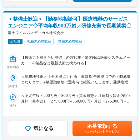
ど音に関わる技術・製品の企画、開発、生産、販売など一気通貫
で行なっています。
日本：Carrozzeria、海外：PIONEERのブランド名で市販事業を
＜整備士歓迎＞【勤務地相談可】医療機器のサービス
展開しており、東北パイオニアで企画設計した、アンプ・DSPを
エンジニア◇平均年収900万超／研修充実で長期就業〇
世界中で販売しています。
富士フイルムメディカル株式会社
変更の範囲：会社の定める業務
正社員
職種未経験歓迎
業種未経験歓迎
【技術力を磨きたい整備士の方歓迎／業界No.1医療システムメー
カー／AI製品など最新技術に携われる】
仕事内容
医療現場を支える「サービスエンジニア」に挑戦したい整備士の
方募集！整備士としての経験を、医療機器の設置・保守に活かせ
＜勤務地詳細＞【全国拠点】住所：東京都 全国拠点での同時募集
ます。PACSやCT・MRIなどの高度な機器を扱い、病院の診断を
となります。※希望勤務地は選考時に確認いたします。受動喫煙対
支える重要な仕事です。最新のAI技術やネットワークシステムに
勤務地
策：屋内全面禁煙変更の範囲：会社の定める事業所（リモートワ
も関わるため、ITスキルも身につきます。
ーク含む）
＜予定年収＞500万円～800万円＜賃金形態＞月給制＜賃金内訳＞
月額（基本給）：275,000円～350,000円＜月給＞275,000円～
■PACSとは
給与
350,000円＜昇給有無＞有＜残業手当＞有＜給与補足＞【年収
レントゲン、CT、MRIなどで撮影したデジタルデータを保存・管
例】・28歳/520万円(入社3年・経験6年、手当含)：月給32万円・
理・共有するシステム
30歳/650万円(入社6年・経験10年、手当含)：月給33万円・35
https://www.fujifilm.com/jp/ja/healthcare/healthcare-it/it-
歳/750万円(入社8年・経験11年、手当含)：月給37万円賃金はあく
imaging/enterprise-pacs
応募依頼する
気になる
までも目安の金額であり、選考を通じて上下する可能性がありま
（エージェントサービス）
す。月給(月額)は固定手当を含めた表記です。
■仕事内容