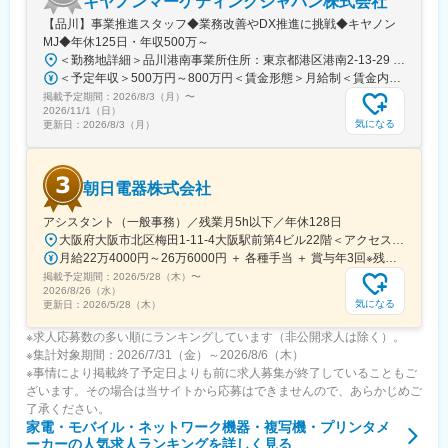
キヤノンマーケティングジャパン株式会社
■キャリア
【品川】事業推進スタッフ◆業務改善やDX推進に挑戦◆キヤノン
富士フイルムグループの育成制度「＋STORY」で成長をサポー
MJ◆年休125日・年収500万～
ト。ジョブローテーションや研修でキャリアの幅を広げられま
＜勤務地詳細＞品川港南事業所住所：東京都港区港南2-13-29 キヤノン港南ビル勤務地最寄駅：JR線／品川駅受動喫煙対策：屋内全面禁煙変更の範囲：会社の定める事業所（リモートワーク含む）
す。
＜予定年収＞500万円～800万円＜賃金形態＞月給制＜賃金内訳＞月額（基本給）：280,000円～450,000円＜月給＞280,000円～450,000円＜昇給有無＞有＜残業手当＞有＜給与補足＞※経験・スキル・年齢等を考慮の上、当社規定により決定します。■業績昇給：年1回（4月）■賞与：年2回（6月・12月）賃金はあくまでも目安の金額であり、選考を通じて上下する可能性があります。月給(月額)は固定手当を含めた表記です。
公式HP：https://fms-careers.fujifilm.com/environment/training/
掲載予定期間：
■組織構成
2026/8/3（月）
〜
2026/11/1（日）
国内に48拠点を有し、各拠点をチーム全体でサポートし合いなが
気になる
更新日：
2026/8/3（月）
ら業務を進めます。
変更の範囲：会社の定める業務
朝日電器株式会社
アシスタント（一般事務）／残業月5h以下／年休128日
大阪府大阪市北区梅田1-11-4大阪駅前第4ビル22階＜アクセス＞■Osaka Metoro谷町線「東梅田駅」南改札口より徒歩約1分■Osaka Metoro御堂筋線「梅田駅」南改札口より徒歩約5分■Osaka Metoro四ツ橋線「西梅田駅」南7-Aより徒歩約5分■JR東西線「北新地駅」より徒歩約4分■ JR各線「大阪駅」より徒歩約8分■ 阪神各線「梅田駅」より徒歩約5分■ 阪急各線「梅田駅」より徒歩約10分※転勤なし※受動喫煙対策：屋内全面禁煙
月給22万4000円～26万6000円 ＋ 各種手当 ＋ 賞与年3回※残業代は別途支給します※月給は経験スキルを考慮し決定します。
掲載予定期間：
2026/5/28（木）
〜
2026/8/26（水）
気になる
更新日：
2026/5/28（木）
※求人応募数の多い順にランキングしています（非公開求人は除く）。
※集計対象期間：2026/7/31（金）～2026/8/6（木）
※事情により掲載終了予定日よりも前に求人募集が終了していることもご
ざいます。その場合は当サイトから応募はできませんので、あらかじめご
了承ください。
家電・モバイル・ネットワーク機器・複写機・プリンタメ
ーカー
の人気求人ランキングを詳しく見る