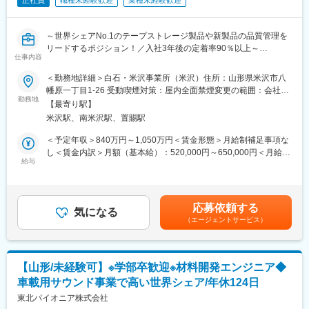
正社員
職種未経験歓迎
業種未経験歓迎
～世界シェアNo.1のテープストレージ製品や新製品の品質管理を
リードするポジション！／入社3年後の定着率90％以上～
仕事内容
■本ポジションのミッション
＜勤務地詳細＞白石・米沢事業所（米沢）住所：山形県米沢市八
オンリーワンを確立しているテープストレージ既存製品品質維持
幡原一丁目1-26 受動喫煙対策：屋内全面禁煙変更の範囲：会社の
はもちろんですが、2～3年おきの新製品立ち上げを行っておりま
勤務地
定める事業所（リモートワーク含む）
【最寄り駅】
す。新製品開発の品質を守るため、開発段階から入り込み、サプ
米沢駅、南米沢駅、置賜駅
ライヤー・社内への働きかけ・取り組みをともに促進していただ
くことがミッションです。
＜予定年収＞840万円～1,050万円＜賃金形態＞月給制補足事項な
し＜賃金内訳＞月額（基本給）：520,000円～650,000円＜月給＞
■業務内容：
給与
520,000円～650,000円＜昇給有無＞有＜残業手当＞無＜給与補足
（1）テープストレージ製品の品質管理マネジメント
＞予定年収はあくまでも目安の金額であり、選考を通じて上下す
∟量産移行審査、生産データ分析/改善アクション、変更点管理、
る可能性があります。賃金はあくまでも目安の金額であり、選考
ラインパトロール、構内請負会社生産品質監査などの取りまとめ
を通じて上下する可能性があります。月給(月額)は固定手当を含め
応募依頼する
（2）業務プロセス全体を見直し、改善策の提案・実施のリード
気になる
た表記です。
（エージェントサービス）
（3）当社香港メンバーと協働した海外OEM工場の生産品質管理
業務のマネジメント
（4）海外顧客へのOEM生産品質報告(顧客要望に基づく対応含む)
【山形/未経験可】※学部卒歓迎※材料開発エンジニア◆
■補足：
車載用サウンド事業で高い世界シェア/年休124日
・担当製品：テープストレージ(企業やデータセンター、研究機関
など、大量のデータを長期間保存する必要がある環境で使用)
東北パイオニア株式会社