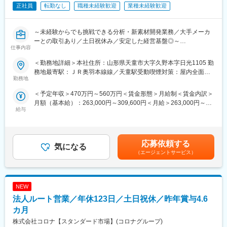
正社員
転勤なし
職種未経験歓迎
業種未経験歓迎
■組織：
工場全体は80名程度の方が在籍しており、品質管理部は社員10名
を中心に
～未経験からでも挑戦できる分析・新素材開発業務／大手メーカ
国内顧客・海外顧客向けの２チーム編成となっております。
ーとの取引あり／土日祝休み／安定した経営基盤◎～
今回は海外向けチームに配属となり、製品導入顧客先とのオンラ
仕事内容
イン会議や、社内工場や開発チームとの連携・推進が中心です。
■業務内容：
＜勤務地詳細＞本社住所：山形県天童市大字久野本字日光1105 勤
（出張は年1～2回程度発生。）
スピーカーの材料開発、分析技術全般をお任せします。
務地最寄駅：ＪＲ奥羽本線線／天童駅受動喫煙対策：屋内全面禁
実務経験がなくとも入社後にしっかり学べる環境があるためご安
勤務地
煙変更の範囲：会社の定める事業所
■業務の魅力：
心ください。
◇製品：当社のテープストレージ製品は大容量、低コスト、省エ
＜予定年収＞470万円～560万円＜賃金形態＞月給制＜賃金内訳＞
ネ、そして高いセキュリティ性能です。特に、長期保管が必要な
月額（基本給）：263,000円～309,600円＜月給＞263,000円～
■業務詳細：
データのバックアップやアーカイブに適しており、世界シェア
給与
309,600円＜昇給有無＞有＜残業手当＞有＜給与補足＞※上記年収
◇車載用スピーカーに適用する新規材料開発
No.1を誇っております。
はあくまで20時間分の残業手当を含めた想定年収となります。保
◇複数の分析機器を用いた材料の成分分析や物性分析
◇働き方：希望や状況を無視した転勤はございませんので、腰を
証の限りではありません。当社規程により決定します。■昇給：年
◇車載用スピーカー部品を接合する接着剤検討
据えて長期的に就業することが可能です。
1回（4月）■賞与：年2回（6月、12月）賃金はあくまでも目安の
応募依頼する
気になる
金額であり、選考を通じて上下する可能性があります。月給(月額)
＜入社後にお任せすること＞
（エージェントサービス）
■魅力：
は固定手当を含めた表記です。
入社後は機器の使い方から始め、測定・データ整理・報告業務を
全国17カ所 に事業所を持つNECグループの中核会社です。日本の
経験しながら、徐々に分析・材料開発へとステップアップしてい
約1/3の世帯をカバーする通信機、世界有数の能力を誇るスーパー
ただきます。
コンピュータ、グローバル通信を支える光海底中継器システムな
NEW
＜使用装置＞
どは同社が手掛けた社会ソリューションです。土日祝休み、入社
・物理分析機器（精密万能試験機、振動解析装置 等）
法人ルート営業／年休123日／土日祝休／昨年賞与4.6
後3年後の定着率も90%を超えており、働きやすい環境です。
・化学分析機器（GCMS、HPLC、FT-IR 等）
カ月
・形状観察装置（SEM、デジタルマイクロスコープ 等）
変更の範囲：会社の定める業務
株式会社コロナ【スタンダード市場】(コロナグループ)
・成形装置（射出成型機、プレス機）