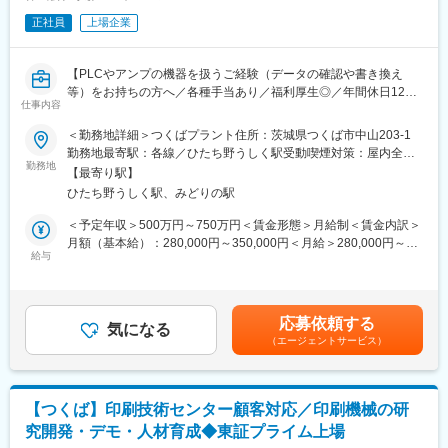
正社員
上場企業
【PLCやアンプの機器を扱うご経験（データの確認や書き換え
等）をお持ちの方へ／各種手当あり／福利厚生◎／年間休日125
仕事内容
日／残業月平均10~30時間程度／紙幣印刷機も手がける技術力企
業／グローバルに事業展開】
＜勤務地詳細＞つくばプラント住所：茨城県つくば市中山203-1
勤務地最寄駅：各線／ひたち野うしく駅受動喫煙対策：屋内全面
■業務内容：
勤務地
禁煙変更の範囲：会社の定める事業所（リモートワーク含む）
【最寄り駅】
証券印刷機械の電気系メンテナンス業務です。
ひたち野うしく駅、みどりの駅
・電気系アフターサービス
（出張：国内外での機械診断、突発的な稼働停止対応／内勤：国
＜予定年収＞500万円～750万円＜賃金形態＞月給制＜賃金内訳＞
内電話窓口対応、海外メール対応）
月額（基本給）：280,000円～350,000円＜月給＞280,000円～
・試運転・デバッグ
給与
350,000円＜昇給有無＞有＜残業手当＞有＜給与補足＞※これまで
現場での部品交換やプログラムのアップグレード対応
の経験・能力等を考慮の上、当社基準により支給いたします・昇
・不具合切り分け
給：年1回（4月）・賞与：年2回（7月、12月）賃金はあくまでも
機械の稼働停止原因の見極め
目安の金額であり、選考を通じて上下する可能性があります。月
応募依頼する
・PLCモニター
気になる
給(月額)は固定手当を含めた表記です。
（エージェントサービス）
ラダー図の動的変化からの原因究明
・予防保全の提案
経年劣化を診断し、部品販売やメンテナンスを提案
【つくば】印刷技術センター顧客対応／印刷機械の研
■組織：
究開発・デモ・人材育成◆東証プライム上場
配属予定部署は証印サービス部 証印サービス課で、計10名が在籍