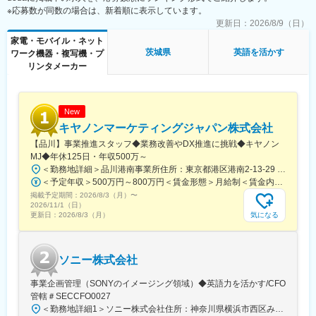
※応募数が同数の場合は、新着順に表示しています。
変更の範囲：会社の定める業務
■扱うサービス
更新日：
2026/8/9（日）
産業用印刷機械全般、デジタル印刷やPE（プリンテッド・エレク
家電・モバイル・ネット
トロニクス）関連技術、クラウドサービスなど、多彩な製品・ソ
茨城県
英語を活かす
ワーク機器・複写機・プ
リューションを展開。
リンタメーカー
■業務の魅力
グローバルなお客様との交流や、最先端設備による技術力向上が
叶います。奥深い印刷技術の習得、プロフェッショナル集団での
New
成長機会も豊富です。
キヤノンマーケティングジャパン株式会社
【品川】事業推進スタッフ◆業務改善やDX推進に挑戦◆キヤノン
■教育体制
MJ◆年休125日・年収500万～
入社後はKGC内講座で基礎知識を学び、実務を補助しながらスキ
＜勤務地詳細＞品川港南事業所住所：東京都港区港南2-13-29 キヤノン港南ビル勤務地最寄駅：JR線／品川駅受動喫煙対策：屋内全面禁煙変更の範囲：会社の定める事業所（リモートワーク含む）
ルアップできる環境です。
＜予定年収＞500万円～800万円＜賃金形態＞月給制＜賃金内訳＞月額（基本給）：280,000円～450,000円＜月給＞280,000円～450,000円＜昇給有無＞有＜残業手当＞有＜給与補足＞※経験・スキル・年齢等を考慮の上、当社規定により決定します。■業績昇給：年1回（4月）■賞与：年2回（6月・12月）賃金はあくまでも目安の金額であり、選考を通じて上下する可能性があります。月給(月額)は固定手当を含めた表記です。
掲載予定期間：
2026/8/3（月）
〜
■就業環境
2026/11/1（日）
年間休日125日以上、残業月10時間前後でワークライフバランス
気になる
更新日：
2026/8/3（月）
も良好。マイカー通勤や社用バス利用も可能です。
■想定されるキャリアパス
ソニー株式会社
専門性を高め、将来的には教育・研究・顧客対応のリーダーやグ
ローバル業務にも挑戦できます。
事業企画管理（SONYのイメージング領域）◆英語力を活かす/CFO
管轄＃SECCFO0027
■企業の特徴/魅力
＜勤務地詳細1＞ソニー株式会社住所：神奈川県横浜市西区みなとみらい5-1-1 受動喫煙対策：屋内全面禁煙＜勤務地詳細2＞ソニーシティ大崎住所：東京都品川区大崎2-10-1 勤務地最寄駅：JR線／大崎駅受動喫煙対策：屋内全面禁煙変更の範囲：会社の定める事業所（リモートワーク含む）
創業100年を超える安定基盤、国内外で高いシェアを誇り、印刷