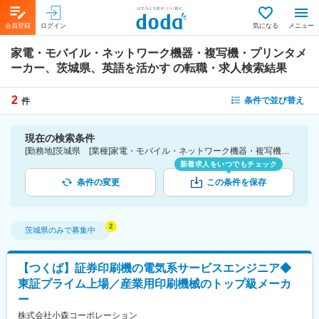
会員登録
ログイン
気になる
メニュー
家電・モバイル・ネットワーク機器・複写機・プリンタメ
ーカー、茨城県、英語を活かす
の転職・求人検索結果
2
条件で並び替え
件
現在の検索条件
[勤務地]茨城県 [業種]家電・モバイル・ネットワーク機器・複写機・プリンタメーカー-メーカー（機械・電気）業界 [詳細条件](語学)英語を活かす
新着求人をいつでもチェック
条件の変更
この条件を保存
茨城県
のみで募集中
【つくば】証券印刷機の電気系サービスエンジニア◆
東証プライム上場／産業用印刷機械のトップ級メーカ
ー
株式会社小森コーポレーション