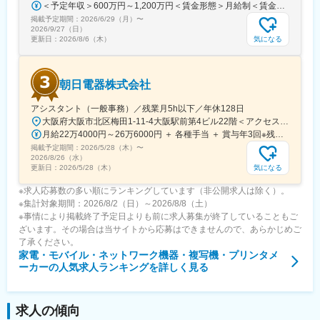
＜予定年収＞600万円～1,200万円＜賃金形態＞月給制＜賃金内訳＞月額（基本給）：350,000円～500,000円＜月給＞350,000円～500,000円＜昇給有無＞有＜残業手当＞有＜給与補足＞※年収は経験や能力を考慮の上、当社規定により決定します。賃金はあくまでも目安の金額であり、選考を通じて上下する可能性があります。月給(月額)は固定手当を含めた表記です。
技術の最前線で活躍できる環境です。
掲載予定期間：
2026/6/29（月）
〜
2026/9/27（日）
気になる
更新日：
2026/8/6（木）
朝日電器株式会社
アシスタント（一般事務）／残業月5h以下／年休128日
大阪府大阪市北区梅田1-11-4大阪駅前第4ビル22階＜アクセス＞■Osaka Metoro谷町線「東梅田駅」南改札口より徒歩約1分■Osaka Metoro御堂筋線「梅田駅」南改札口より徒歩約5分■Osaka Metoro四ツ橋線「西梅田駅」南7-Aより徒歩約5分■JR東西線「北新地駅」より徒歩約4分■ JR各線「大阪駅」より徒歩約8分■ 阪神各線「梅田駅」より徒歩約5分■ 阪急各線「梅田駅」より徒歩約10分※転勤なし※受動喫煙対策：屋内全面禁煙
月給22万4000円～26万6000円 ＋ 各種手当 ＋ 賞与年3回※残業代は別途支給します※月給は経験スキルを考慮し決定します。
掲載予定期間：
2026/5/28（木）
〜
2026/8/26（水）
気になる
更新日：
2026/5/28（木）
※求人応募数の多い順にランキングしています（非公開求人は除く）。
※集計対象期間：2026/8/2（日）～2026/8/8（土）
※事情により掲載終了予定日よりも前に求人募集が終了していることもご
ざいます。その場合は当サイトから応募はできませんので、あらかじめご
了承ください。
家電・モバイル・ネットワーク機器・複写機・プリンタメ
ーカー
の人気求人ランキングを詳しく見る
求人の傾向