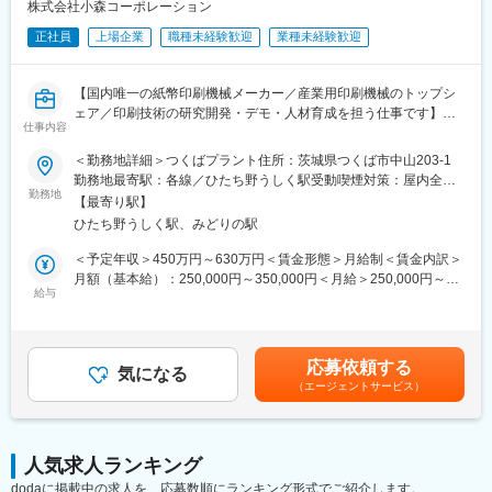
しています。
株式会社小森コーポレーション
正社員
上場企業
職種未経験歓迎
業種未経験歓迎
■働き方・環境：
・残業平均10～30時間（全社平均値）
・お客様対応のため、休日出勤や最大3週間程度の海外出張が発生
【国内唯一の紙幣印刷機械メーカー／産業用印刷機械のトップシ
する可能性があります。
ェア／印刷技術の研究開発・デモ・人材育成を担う仕事です】
仕事内容
■育成計画：
■業務概要
＜勤務地詳細＞つくばプラント住所：茨城県つくば市中山203-1
・ご入社後は、OJT研修を中心に実務経験を積んでいただきま
当社の印刷技術センター（KGC）にて、印刷技術の研究開発、顧
勤務地最寄駅：各線／ひたち野うしく駅受動喫煙対策：屋内全面
す。将来的には証券印刷機械の電気系責任者候補としてご活躍い
客向けデモンストレーション、印刷オペレーターの人材育成を担
勤務地
禁煙
ただけるよう育成を予定しています。
【最寄り駅】
当いただきます。業界トップクラスの技術を扱う中核機関で、業
ひたち野うしく駅、みどりの駅
界全体の技術発展や顧客満足度向上に貢献する業務です。
■当社について：
＜予定年収＞450万円～630万円＜賃金形態＞月給制＜賃金内訳＞
・KOMORIは産業用印刷機械メーカーとして、書籍・広告・パッ
■業務詳細
月額（基本給）：250,000円～350,000円＜月給＞250,000円～
ケージなど身の回りのさまざまな印刷物を生み出しています。ま
ご経験・適性に応じ、以下のいずれかをお任せします。
給与
350,000円＜昇給有無＞有＜残業手当＞有＜給与補足＞これまで
た、当社は国内で他に例のない紙幣印刷機械メーカーであり、培
・印刷機械の教育トレーニング：体系的なプリント技術をお客様
の経験・能力等を考慮の上、当社基準により支給いたします賃金
ってきた製品精度と技術力によって紙幣の偽造防止を支えていま
へ伝え、人材育成支援を行います。
はあくまでも目安の金額であり、選考を通じて上下する可能性が
す。
・印刷機械のデモンストレーション：最新設備を活用し、商談や
あります。月給(月額)は固定手当を含めた表記です。
・近年のキャッシュレス化やペーパーレス化といった社会的背景
応募依頼する
展示会での実演を通じて製品やサービスの魅力を発信、販売促進
気になる
を受け、デジタル印刷（DPS）事業およびPE（プリンテッド・エ
（エージェントサービス）
へ繋げます。
レクトロニクス）事業に注力しています。短納期・小ロットなど
・印刷技術の研究開発：新たな印刷技法や、当社製品に適した印
のニーズに応じた印刷機械の開発や、電子回路・電子部品の製造
刷資材（インク等）の開発を進めます。
に印刷技術を応用する研究など、新たな事業領域へ展開していま
KGCは「プリンティングカレッジ＆トレーニング」「デモンスト
す。
人気求人ランキング
レーションセンター」「プリンティングR&Dセンター」の3組織
dodaに掲載中の求人を、応募数順にランキング形式でご紹介します。
約20名で構成され、協力体制のもと業務に取り組みます。