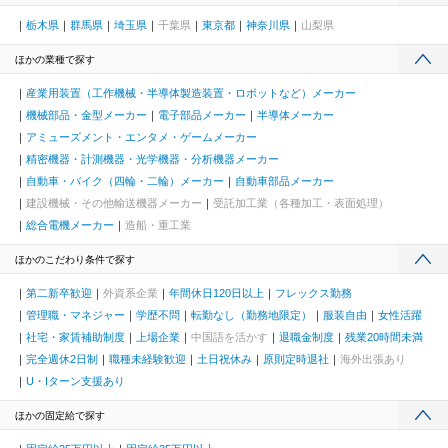
栃木県
群馬県
埼玉県
千葉県
東京都
神奈川県
山梨県
ほかの業種で探す
産業用装置（工作機械・半導体製造装置・ロボットなど）メーカー
機械部品・金型メーカー
電子部品メーカー
半導体メーカー
アミューズメント・エンタメ・ゲームメーカー
精密機器・計測機器・光学機器・分析機器メーカー
自動車・バイク（四輪・二輪）メーカー
自動車部品メーカー
建設機械・その他輸送機器メーカー
受託加工業（各種加工・表面処理）
総合電機メーカー
造船・重工業
ほかのこだわり条件で探す
第二新卒歓迎
外資系企業
年間休日120日以上
フレックス勤務
管理職・マネジャー
学歴不問
転勤なし（勤務地限定）
服装自由
女性活躍
社宅・家賃補助制度
上場企業
中国語を活かす
退職金制度
残業20時間未満
完全週休2日制
職種未経験歓迎
土日祝休み
原則定時退社
海外出張あり
U・Iターン支援あり
ほかの固定給で探す