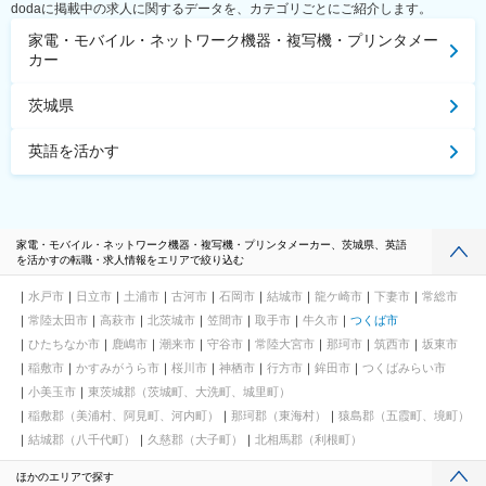
dodaに掲載中の求人に関するデータを、カテゴリごとにご紹介します。
家電・モバイル・ネットワーク機器・複写機・プリンタメー
カー
茨城県
英語を活かす
家電・モバイル・ネットワーク機器・複写機・プリンタメーカー、茨城県、英語
を活かすの転職・求人情報をエリアで絞り込む
水戸市
日立市
土浦市
古河市
石岡市
結城市
龍ケ崎市
下妻市
常総市
常陸太田市
高萩市
北茨城市
笠間市
取手市
牛久市
つくば市
ひたちなか市
鹿嶋市
潮来市
守谷市
常陸大宮市
那珂市
筑西市
坂東市
稲敷市
かすみがうら市
桜川市
神栖市
行方市
鉾田市
つくばみらい市
小美玉市
東茨城郡（茨城町、大洗町、城里町）
稲敷郡（美浦村、阿見町、河内町）
那珂郡（東海村）
猿島郡（五霞町、境町）
結城郡（八千代町）
久慈郡（大子町）
北相馬郡（利根町）
ほかのエリアで探す