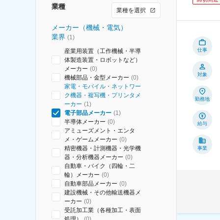
業種
業種を選択
メーカー（機械・電気）
業界
(
1
)
仕事
産業用装置（工作機械・半導
体製造装置・ロボットなど）
メーカー
(
0
)
対象
機械部品・金型メーカー
(
0
)
家電・モバイル・ネットワー
ク機器・複写機・プリンタメ
勤務地
ーカー
(
1
)
電子部品メーカー
(
1
)
半導体メーカー
(
0
)
給与
アミューズメント・エンタ
メ・ゲームメーカー
(
0
)
精密機器・計測機器・光学機
事業
器・分析機器メーカー
(
0
)
自動車・バイク（四輪・二
輪）メーカー
(
0
)
自動車部品メーカー
(
0
)
建設機械・その他輸送機器メ
ーカー
(
0
)
受託加工業（各種加工・表面
処理）
(
0
)