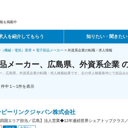
報を掲載中
求人を紹介してもらう
知りたい・聞きたい
ントサービス
転職ノウハウ
ー（機械・電気）業界
電子部品メーカー
外資系企業の転職・求人情報
品メーカー、広島県、外資系企業 
サービス
データで見る転職
ー、広島県、外資系企業の転職・求人検索結果です。左の求人検索条件にて絞込み
ーエージェントサービス
コラム・インタビュー
件中
1～1
件
を表示
転職Q&A
ーピーリンクジャパン株式会社
四国エリア担当／広島】法人営業◆12年連続世界シェアトップクラス
転勤なし
正社員