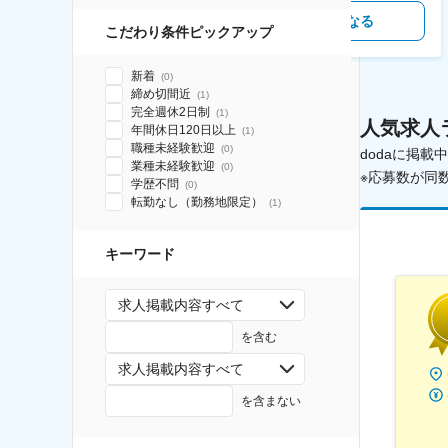
気になる
気になる
こだわり条件ピックアップ
新着
(
0
)
締め切間近
(
1
)
完全週休2日制
(
1
)
人気求人
年間休日120日以上
(
1
)
職種未経験歓迎
(
0
)
dodaに掲
業種未経験歓迎
(
0
)
※応募数が同
学歴不問
(
0
)
転勤なし（勤務地限定）
(
1
)
キーワード
求人掲載内容すべて
を含む
求人掲載内容すべて
を含まない