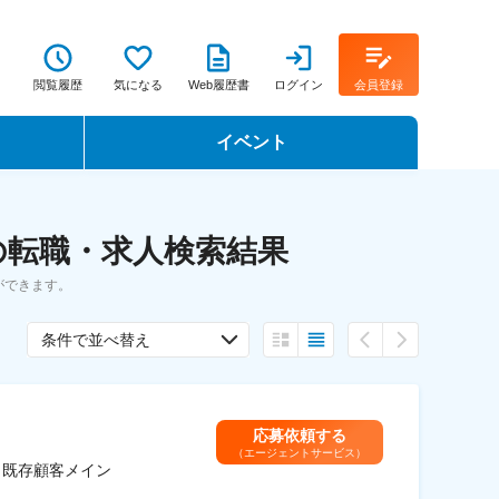
閲覧履歴
気になる
Web履歴書
ログイン
会員登録
イベント
転職イベント・転職セミナー
の転職・求人検索結果
転職フェア
ができます。
転職セミナー動画
条件で並べ替え
応募依頼する
（エージェントサービス）
／既存顧客メイン