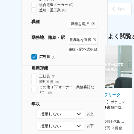
総合電機メーカー
(
0
)
前へ
造船・重工業
(
0
)
職種
職種を選択
よく閲覧
勤務地、路線・駅
勤務地を選択
路線・駅を選択
広島県
(
1
)
雇用形態
正社員
(
1
)
契約社員
(
0
)
その他（FCオーナー・業務委託な
ど）
(
0
)
AGC株式会社
株式会社ゲームフリーク
【横浜※一般職/転勤なし】庶
【庶務アシスタント】ポケモン
年収
務・事務担当～開発部材の発注
シリーズ開発企業◆書類作成・
やDXに向けたシステム利用等～
データ入力など◆年休126日・
指定しない
以上
食事補助あり◎
AGC横浜テクニカルセンター 住所：神奈川県横浜市鶴見区末広町1-1 勤務地最寄駅：JR線／弁天橋駅 受動喫煙対策：敷地内喫煙可能場所あり 変更の範囲：無
本社 住所：東京都千代田区神田錦町2-2-1 KANDASQUARE 受動喫煙対策：屋内全面禁煙 変更の範囲：会社の定める事業所
指定しない
以下
400万円～550万円 ＜賃金形態＞ 月給制 固定給＋業績給 ＜賃金内訳＞ 月額（基本給）：230,000円～280,000円 ＜月給＞ 230,000円～280,000円 ＜昇給有無＞ 有 ＜残業手当＞ 有 ＜給与補足＞ ※上記はあくまで最低保証額です。実際にはこれまでの経験やスキルを考慮の上、決定します。 年収には残業代は含めておりません。 ■昇給：年1回 ■賞与：年2回 賃金はあくまでも目安の金額であり、選考を通じて上下する可能性があります。 月給(月額)は固定手当を含めた表記です。
350万円～500万円 ＜賃金形態＞ 月給制 ＜賃金内訳＞ 月額（基本給）：215,000円～307,000円 固定残業手当/月：76,700円～110,000円（固定残業時間45時間0分/月） 超過した時間外労働の残業手当は追加支給 ＜月給＞ 291,700円～417,000円（一律手当を含む） ＜昇給有無＞ 有 ＜残業手当＞ 有 ＜給与補足＞ ※経験・能力を考慮の上、年齢に関わりなく当社規定により優遇します。 賃金はあくまでも目安の金額であり、選考を通じて上下する可能性があります。 月給(月額)は固定手当を含めた表記です。