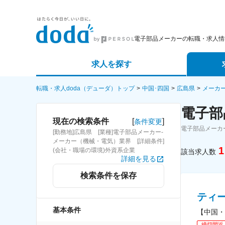
電子部品メーカーの転職・求人情
求人を探す
詳細条件から探す
エージェ
転職・求人doda（デューダ）トップ
中国･四国
広島県
メーカ
電子部
新着求人から探す
スカウト
[
]
現在の検索条件
条件変更
電子部品メーカ
[勤務地]広島県 [業種]電子部品メーカー-
求人特集から探す
パートナ
メーカー（機械・電気）業界 [詳細条件]
1
(会社・職場の環境)外資系企業
該当求人数
詳細を見る
検索条件を保存
ティ
基本条件
【中国・
締切間近