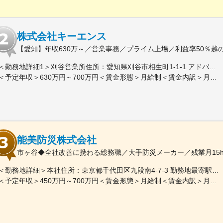
株式会社キーエンス
【愛知】年収630万～／営業事務／プライム上場／利益率50％越
＜勤務地詳細1＞刈谷営業所住所：愛知県刈谷市相生町1-1-1 アドバンス・スクエア刈谷勤務地最寄駅：JR線／刈谷駅受動喫煙対策：敷地内喫煙可能場所あり＜勤務地詳細2＞一宮営業所住所：愛知県一宮市本町2-2-2 JES一宮ビル勤務地最寄駅：JR線／尾張一宮駅受動喫煙対策：敷地内喫煙可能場所あり＜勤務地詳細3＞名古屋営業所住所：愛知県名古屋市中区錦2-4-15 ORE錦二丁目ビル勤務地最寄駅：丸の内駅受動喫煙対策：敷地内喫煙可能場所あり変更の範囲：会社の定める事業所
＜予定年収＞630万円～700万円＜賃金形態＞月給制＜賃金内訳＞月額（基本給）：279,000円～281,000円＜月給＞279,000円～281,000円＜昇給有無＞有＜残業手当＞有＜給与補足＞上記は入社初年度の想定年収です。※月給の金額とは別で、残業代、業績賞与支給有り※賞与：年4回、昇給：年1～2回※経験・能力等を考慮の上、同社規定により待遇を決定します※年収は会社業績によって変動することがあります賃金はあくまでも目安の金額であり、選考を通じて上下する可能性があります。月給(月額)は固定手当を含めた表記です。
能美防災株式会社
市ヶ谷◆全社改善に携わる総務職／大手防災メーカー／残業月15
＜勤務地詳細＞本社住所：東京都千代田区九段南4-7-3 勤務地最寄駅：東京メトロ南北線、有楽町線／市ケ谷駅受動喫煙対策：屋内全面禁煙変更の範囲：会社の定める事業所（リモートワーク含む）
＜予定年収＞450万円～700万円＜賃金形態＞月給制＜賃金内訳＞月額（基本給）：230,000円～467,000円＜月給＞230,000円～467,000円＜昇給有無＞有＜残業手当＞有＜給与補足＞※スキルを考慮のうえ、決定します。※賞与平均5.8～6ヶ月分賃金はあくまでも目安の金額であり、選考を通じて上下する可能性があります。月給(月額)は固定手当を含めた表記です。