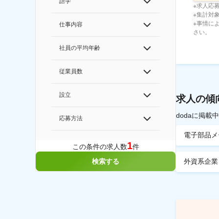
語学
※求人応
※集計対象期
※事情に
仕事内容
さい。
社員の平均年齢
従業員数
設立
求人の傾
dodaに掲
応募方法
電子部品メ
1
この条件の求人数
件
外資系企業
検索する