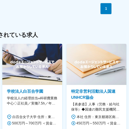
1
されている求人
学校法人白百合学園
特定非営利活動法人国連
UNHCR協会
学校法人の経理担当※科研費業務
中心◇正社員／実働7.5h／年休
【表参道】人事（労務・給与社
130日／1881年創立の伝統女子
保等）◆国連の難民支援機関の
大学
活動を支える日本公式支援窓口
白百合女子大学 住所：東京都調布市緑ヶ丘1-25 勤務地最寄駅：京王線／仙川駅 受動喫煙対策：屋内全面禁煙 変更の範囲：会社の定める事業所
本社 住所：東京都港区南青山6-10-11 ウェスレーセンター3F 勤務地最寄駅：地下鉄各線／表参道駅 受動喫煙対策：屋内全面禁煙 変更の範囲：会社の定める事業所（リモートワーク含む）
◆正職員登用前提
500万円～700万円 ＜賃金形態＞ 月給制 ＜賃金内訳＞ 月額（基本給）：280,000円～430,000円 ＜月給＞ 280,000円～430,000円 ＜昇給有無＞ 有 ＜残業手当＞ 有 ＜給与補足＞ ※年齢・過去の経験に基づき、本学規定に合わせ決定 【残業手当】有 /残業時間に応じて全額支給（※想定年収に含む） 【各種手当】扶養手当/住宅手当/通勤手当 等 【賞与】年2回（6月、12月） 【昇給】年1回（4月） 賃金はあくまでも目安の金額であり、選考を通じて上下する可能性があります。 月給(月額)は固定手当を含めた表記です。
450万円～550万円 ＜賃金形態＞ 月給制 ＜賃金内訳＞ 月額（基本給）：340,000円～420,000円 ＜月給＞ 340,000円～420,000円 ＜昇給有無＞ 有 ＜残業手当＞ 有 ＜給与補足＞ ※能力・経験によって決定します。 ■賞与あり（業績評価に応じて支給） 賃金はあくまでも目安の金額であり、選考を通じて上下する可能性があります。 月給(月額)は固定手当を含めた表記です。