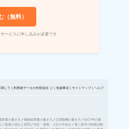
む（無料）
トサービスに申し込みが必要です
に関して
利用者データの外部送信
免責事項
サイトマップ
ヘルプ
履歴書の書き方
／
職務経歴書の書き方
／
志望動機の書き方
／
自己PRの書
方
／
面接の流れと質問
／
内定・退職・入社の手続き
／
第二新卒の転職活動