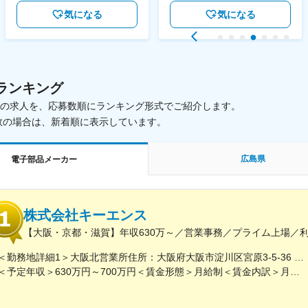
気になる
気になる
ランキング
載中の求人を、応募数順にランキング形式でご紹介します。
数の場合は、新着順に表示しています。
広島県
電子部品メーカー
株式会社キーエンス
【大阪・京都・滋賀】年収630万～／営業事務／プライム上場／
＜勤務地詳細1＞大阪北営業所住所：大阪府大阪市淀川区宮原3-5-36 新大阪トラストタワー勤務地最寄駅：新大阪駅受動喫煙対策：敷地内喫煙可能場所あり＜勤務地詳細2＞京都営業所住所：京都府京都市下京区四条通室町東入函谷鉾町101 アーバンネット四条烏丸ビル受動喫煙対策：屋内全面禁煙＜勤務地詳細3＞滋賀営業所住所：滋賀県大津市中央2-2-6 受動喫煙対策：屋内全面禁煙変更の範囲：会社の定める事業所
＜予定年収＞630万円～700万円＜賃金形態＞月給制＜賃金内訳＞月額（基本給）：279,000円～281,000円＜月給＞279,000円～281,000円＜昇給有無＞有＜残業手当＞有＜給与補足＞上記は入社初年度の想定年収です。※月給の金額とは別で、残業代、業績賞与支給有り※賞与：年4回、昇給：年1～2回※経験・能力等を考慮の上、同社規定により待遇を決定します※年収は会社業績によって変動することがあります賃金はあくまでも目安の金額であり、選考を通じて上下する可能性があります。月給(月額)は固定手当を含めた表記です。