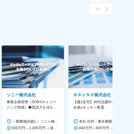
次へ
ソニー株式会社
ＢＲＵＮＯ株式会社
事業企画管理（SONYのイメー
【週2在宅】30代活躍中◆商品
ジング領域）◆英語力を活か
企画※キッチン家電
す/CFO管轄＃SECCFO0027
◆「BRUNO」新商品の企画／企
画～調達／働き方◎
＜勤務地詳細1＞ ソニー株式会社 住所：神奈川県横浜市西区みなとみらい5-1-1 受動喫煙対策：屋内全面禁煙 ＜勤務地詳細2＞ ソニーシティ大崎 住所：東京都品川区大崎2-10-1 勤務地最寄駅：JR線／大崎駅 受動喫煙対策：屋内全面禁煙 変更の範囲：会社の定める事業所（リモートワーク含む）
本社 住所：東京都新宿区西新宿6丁目22-1 新宿スクエアタワー B1階 勤務地最寄駅：東京メトロ丸ノ内線／西新宿駅 受動喫煙対策：屋内全面禁煙 変更の範囲：会社の定める事業所（リモートワーク含む）
600万円～1,200万円 ＜賃金形態＞ 月給制 ＜賃金内訳＞ 月額（基本給）：350,000円～500,000円 ＜月給＞ 350,000円～500,000円 ＜昇給有無＞ 有 ＜残業手当＞ 有 ＜給与補足＞ ※年収は経験や能力を考慮の上、当社規定により決定します。 賃金はあくまでも目安の金額であり、選考を通じて上下する可能性があります。 月給(月額)は固定手当を含めた表記です。
400万円～600万円 ＜賃金形態＞ 月給制 経験・能力を考慮の上、優遇いたします。 ＜賃金内訳＞ 月額（基本給）：300,000円～450,000円 ＜月給＞ 300,000円～450,000円 ＜昇給有無＞ 有 ＜残業手当＞ 有 ＜給与補足＞ ・賞与実績：年2回 ・昇給：年1回 ※半年毎に評価を行い、評価が高ければ年齢に関係なく昇給・昇格していきます。創造性の高い人・新しいことにチャレンジした人が高い評価を得られます。 賃金はあくまでも目安の金額であり、選考を通じて上下する可能性があります。 月給(月額)は固定手当を含めた表記です。