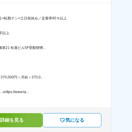
上×転勤ナシ×土日祝休み／定着率95％以上
卒以上
21 松屋ビル5F受動喫煙...
00円＜月給＞370,0...
//www.ta...
詳細を見る
気になる