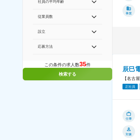
社員の平均年齢
事業
従業員数
設立
応募方法
35
この条件の求人数
件
辰巳
検索する
【名古屋
正社員
仕事
対象