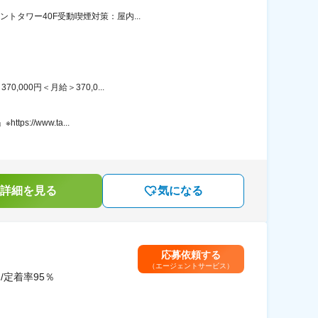
トタワー40F受動喫煙対策：屋内...
00円＜月給＞370,0...
//www.ta...
詳細を見る
気になる
応募依頼する
（エージェントサービス）
/定着率95％