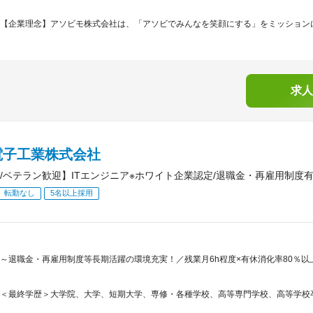
【企業理念】アソビモ株式会社は、「アソビでみんなを笑顔にする」をミッションに
求人
電子工業株式会社
/ベテラン歓迎】ITエンジニア※ホワイト企業認定/退職金・再雇用制度有
転勤なし
5名以上採用
～退職金・再雇用制度等長期活躍の環境充実！／残業月6h程度×有休消化率80％以
＜最終学歴＞大学院、大学、短期大学、専修・各種学校、高等専門学校、高等学校