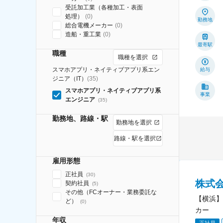
受託加工業（各種加工・表面
処理）
(
0
)
勤務地
総合電機メーカー
(
0
)
造船・重工業
(
0
)
最寄駅
職種
職種を選択
スマホアプリ・ネイティブアプリ系エン
給与
ジニア（IT）
(
35
)
スマホアプリ・ネイティブアプリ系
事業
エンジニア
(
35
)
勤務地、路線・駅
勤務地を選択
路線・駅を選択
雇用形態
正社員
(
30
)
株式
契約社員
(
5
)
その他（FCオーナー・業務委託な
【横浜】
ど）
(
0
)
カー
年収
正社員