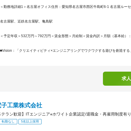
＜勤務地詳細1＞名古屋オフィス住所：愛知県名古屋市西区牛島町6-1 名古屋ルーセン
名古屋駅、近鉄名古屋駅、亀島駅
＜予定年収＞532万円～792万円＜賃金形態＞月給制＜賃金内訳＞月額（基本給）：370,0
■Vision：「クリエイティビティ×エンジニアリングでワクワクする遊びを創造する」※https:
求人
電子工業株式会社
ベテラン歓迎】ITエンジニア※ホワイト企業認定/退職金・再雇用制度有り
転勤なし
5名以上採用