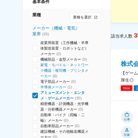
基本条件
業種
業種を選択
メーカー（機械・電気）
業界
(
35
)
3
該当求人数
産業用装置（工作機械・半導
体製造装置・ロボットなど）
メーカー
(
0
)
機械部品・金型メーカー
(
0
)
株式
家電・モバイル・ネットワー
ク機器・複写機・プリンタメ
【ゲーム
ーカー
(
8
)
厚生◎
電子部品メーカー
(
0
)
半導体メーカー
(
1
)
New
アミューズメント・エンタ
メ・ゲームメーカー
(
35
)
精密機器・計測機器・光学機
器・分析機器メーカー
(
0
)
自動車・バイク（四輪・二
仕事
輪）メーカー
(
0
)
自動車部品メーカー
(
0
)
建設機械・その他輸送機器メ
対象
ーカー
(
0
)