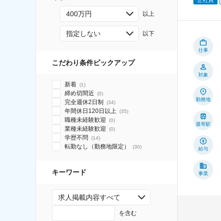
400万円
以上
指定しない
以下
仕事
こだわり条件ピックアップ
対象
新着
(
1
)
締め切間近
(
0
)
勤務地
完全週休2日制
(
34
)
年間休日120日以上
(
35
)
職種未経験歓迎
(
0
)
最寄駅
業種未経験歓迎
(
0
)
学歴不問
(
14
)
転勤なし（勤務地限定）
(
30
)
給与
キーワード
事業
求人掲載内容すべて
を含む