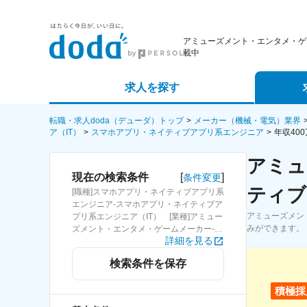
アミューズメント・エンタメ・ゲ
載中
求人を探す
詳細条件から探す
エージェ
転職・求人doda（デューダ）トップ
メーカー（機械・電気）業界
ア（IT）
スマホアプリ・ネイティブアプリ系エンジニア
年収40
新着求人から探す
スカウト
アミュ
[
]
現在の検索条件
条件変更
求人特集から探す
パートナ
ティブ
[職種]スマホアプリ・ネイティブアプリ系
エンジニア-スマホアプリ・ネイティブア
アミューズメン
プリ系エンジニア（IT） [業種]アミュー
みができます。
ズメント・エンタメ・ゲームメーカー-メ
詳細を見る
ーカー（機械・電気）業界 [年収]400万
円～
検索条件を保存
積極採