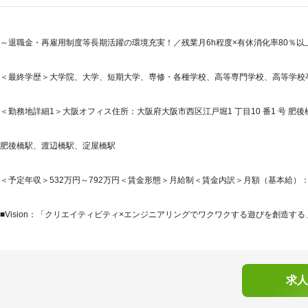
～退職金・再雇用制度等長期活躍の環境充実！／残業月6h程度×有休消化率80％以
＜最終学歴＞大学院、大学、短期大学、専修・各種学校、高等専門学校、高等学校
＜勤務地詳細1＞大阪オフィス住所：大阪府大阪市西区江戸堀1 丁目10 番1 号 肥後橋第
肥後橋駅、渡辺橋駅、淀屋橋駅
＜予定年収＞532万円～792万円＜賃金形態＞月給制＜賃金内訳＞月額（基本給）：370,0
■Vision：「クリエイティビティ×エンジニアリングでワクワクする遊びを創造する」※https:
求人