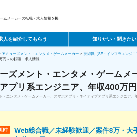
ームメーカーの転職・求人情報を掲
求人を紹介してもらう
知りたい・聞きたい
ントサービス
転職ノウハウ
アミューズメント・エンタメ・ゲームメーカー
技術職（SE・インフラエンジニ
0万円～の転職・求人情報
サービス
データで見る転職
ーズメント・エンタメ・ゲームメ
ーエージェントサービス
コラム・インタビュー
アプリ系エンジニア、年収400万円
ト・エンタメ・ゲームメーカー、スマホアプリ・ネイティブアプリ系エンジニア、年
転職Q&A
Web総合職／未経験歓迎／案件8万・大
用中