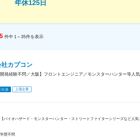
年休125日
5
件中
1～35
件
を表示
会社カプコン
開発経験不問／大阪】フロントエンジニア／モンスターハンター等人気
上場企業
正社員
【バイオハザード・モンスターハンター・ストリートファイターシリーズなど人気コ
学歴不問