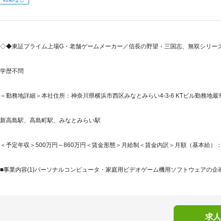
◇◆東証プライム上場G・老舗ゲームメーカー／信長の野望・三国志、無双シリー
学歴不問
＜勤務地詳細＞本社住所：神奈川県横浜市西区みなとみらい4-3-6 KTビル勤務地最
新高島駅、高島町駅、みなとみらい駅
＜予定年収＞500万円～860万円＜賃金形態＞月給制＜賃金内訳＞月額（基本給）：315,0
■事業内容(1)パーソナルコンピュータ・家庭用ビデオゲーム機用ソフトウェアの企画・開
求人