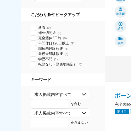
こだわり条件ピックアップ
最寄駅
新着
(
0
)
給与
締め切間近
(
0
)
完全週休2日制
(
8
)
年間休日120日以上
事業
(
8
)
職種未経験歓迎
(
6
)
業種未経験歓迎
(
5
)
学歴不問
(
1
)
転勤なし（勤務地限定）
(
0
)
キーワード
求人掲載内容すべて
ボー
を含む
完全未経
正社員
求人掲載内容すべて
を含まない