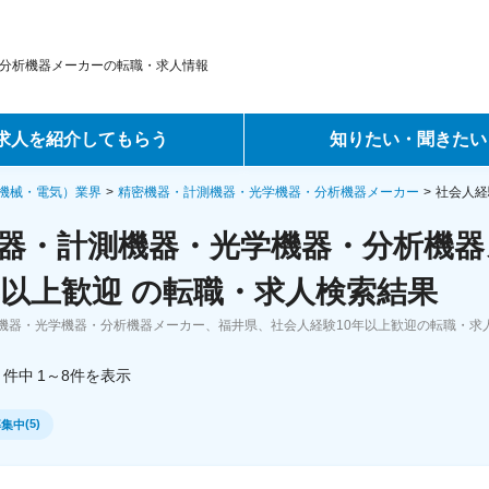
分析機器メーカーの転職・求人情報
求人を紹介してもらう
知りたい・聞きたい
ントサービス
転職ノウハウ
機械・電気）業界
精密機器・計測機器・光学機器・分析機器メーカー
社会人経
器・計測機器・光学機器・分析機器
サービス
データで見る転職
年以上歓迎 の転職・求人検索結果
ーエージェントサービス
コラム・インタビュー
機器・光学機器・分析機器メーカー、福井県、社会人経験10年以上歓迎の転職・求
転職Q&A
件中
1～8
件
を表示
(
5
)
募集中