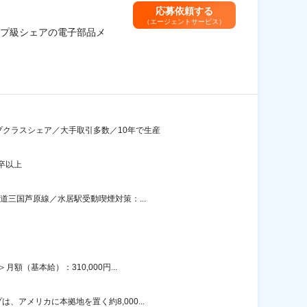
応募依頼する
（エージェントサービス）
プ級シェアの電子部品メ
プクラスシェア／大手取引多数／10年で生産
卒以上
道三国芦原線／水居駅受動喫煙対策：...
（基本給）：310,000円...
アメリカに本拠地を置く約8,000...