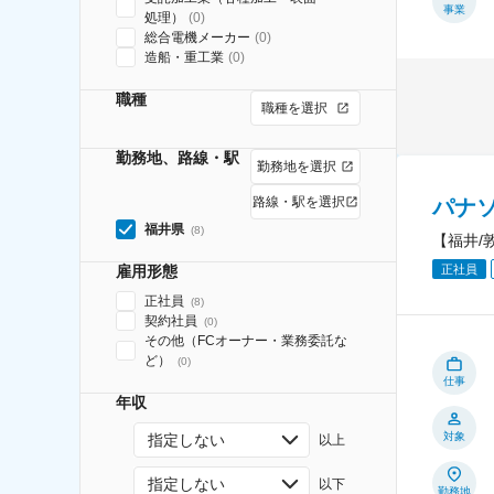
事業
処理）
(
0
)
総合電機メーカー
(
0
)
造船・重工業
(
0
)
職種
職種を選択
勤務地、路線・駅
勤務地を選択
路線・駅を選択
パナ
福井県
(
8
)
【福井/
正社員
雇用形態
正社員
(
8
)
契約社員
(
0
)
その他（FCオーナー・業務委託な
ど）
(
0
)
仕事
年収
対象
指定しない
以上
指定しない
以下
勤務地