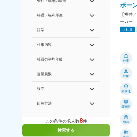
会社・職場の環境
ボー
【福井／
待遇・福利厚生
ーカー
正社員
語学
仕事内容
社員の平均年齢
仕事
従業員数
対象
設立
勤務地
応募方法
最寄駅
8
この条件の求人数
件
給与
検索する