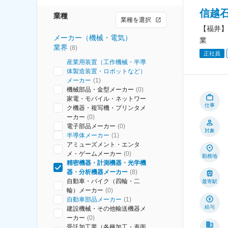
信越
業種
業種を選択
【福井】
メーカー（機械・電気）
業
業界
(
8
)
正社員
産業用装置（工作機械・半導
体製造装置・ロボットなど）
メーカー
(
1
)
機械部品・金型メーカー
(
0
)
家電・モバイル・ネットワー
仕事
ク機器・複写機・プリンタメ
ーカー
(
0
)
電子部品メーカー
(
0
)
対象
半導体メーカー
(
1
)
アミューズメント・エンタ
メ・ゲームメーカー
(
0
)
勤務地
精密機器・計測機器・光学機
器・分析機器メーカー
(
8
)
自動車・バイク（四輪・二
最寄駅
輪）メーカー
(
0
)
自動車部品メーカー
(
1
)
給与
建設機械・その他輸送機器メ
ーカー
(
0
)
受託加工業（各種加工・表面