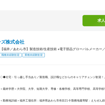
求人
ンズ株式会社
【福井／あわら市】製造技術/生産技術 ※電子部品グローバルメーカー／
職種未経験歓迎
業種未経験歓迎
◇◆社宅・引っ越し手当あり／製造職、設計職などからのキャリアチェンジ歓迎！／
＜最終学歴＞大学院、大学、短期大学、専修・各種学校、高等専門学校、高等学校
＜勤務地詳細＞福井工場住所：福井県あわら市布目21-9 勤務地最寄駅：えちぜん鉄