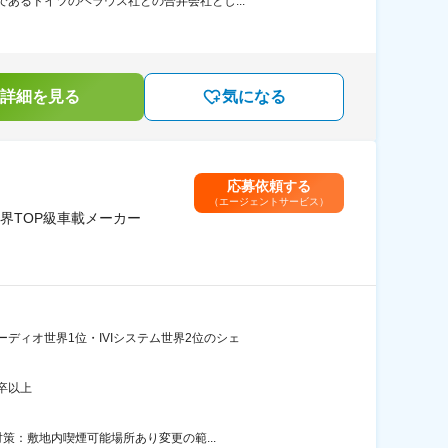
あるドイツのヘラウス社との合弁会社とし...
詳細を見る
気になる
応募依頼する
（エージェントサービス）
界TOP級車載メーカー
ィオ世界1位・IVIシステム世界2位のシェ
卒以上
策：敷地内喫煙可能場所あり変更の範...