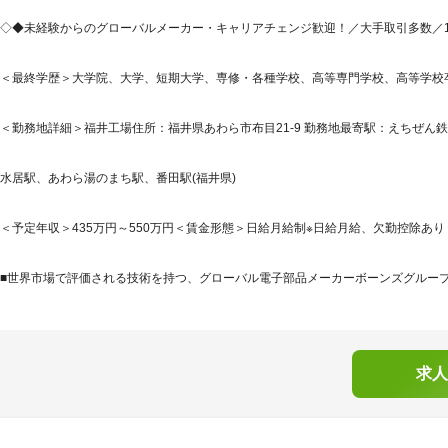
◇◆未経験からのグローバルメーカー・キャリアチェンジ歓迎！／大手取引多数／10
＜最終学歴＞大学院、大学、短期大学、専修・各種学校、高等専門学校、高等学校
＜勤務地詳細＞福井工場住所：福井県あわら市布目21-9 勤務地最寄駅：えちぜん鉄
水居駅、あわら湯のまち駅、番田駅(福井県)
＜予定年収＞435万円～550万円＜賃金形態＞日給月給制※日給月給、欠勤控除あり＜
■世界市場で評価される技術を持つ、グローバル電子部品メーカーボーンズグループは、
求人