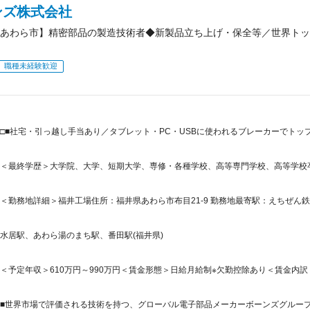
ンズ株式会社
あわら市】精密部品の製造技術者◆新製品立ち上げ・保全等／世界トッ
職種未経験歓迎
□■社宅・引っ越し手当あり／タブレット・PC・USBに使われるブレーカーでトッ
＜最終学歴＞大学院、大学、短期大学、専修・各種学校、高等専門学校、高等学校
＜勤務地詳細＞福井工場住所：福井県あわら市布目21-9 勤務地最寄駅：えちぜん鉄
水居駅、あわら湯のまち駅、番田駅(福井県)
＜予定年収＞610万円～990万円＜賃金形態＞日給月給制※欠勤控除あり＜賃金内訳＞月額
■世界市場で評価される技術を持つ、グローバル電子部品メーカーボーンズグループは、