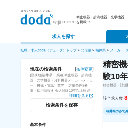
精密機器・計測機器・光学機器・
を掲載中
求人を探す
詳細条件から探す
エージェ
転職・求人doda（デューダ）トップ
北信越
福井県
メーカー（
精密機
新着求人から探す
スカウト
[
]
現在の検索条件
条件変更
験10
[勤務地]福井県 [業種]精密機器・計測機
求人特集から探す
パートナ
器・光学機器・分析機器メーカー-メーカ
精密機器・計測
ー（機械・電気）業界 [詳細条件](募
集・採用情報)社会人経験10年以上歓迎
詳細を見る
8
該当求人数
検索条件を保存
福井県のみで
基本条件