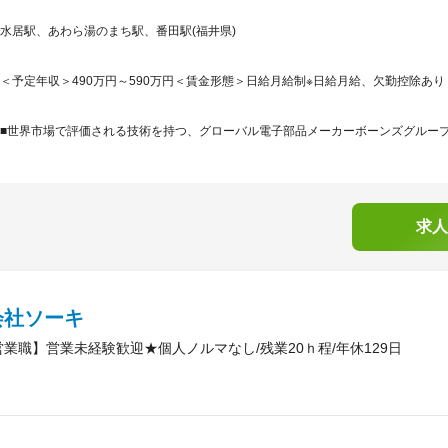
水居駅、あわら湯のまち駅、番田駅(福井県)
＜予定年収＞490万円～590万円＜賃金形態＞日給月給制※日給月給、欠勤控除あり＜
■世界市場で評価される技術を持つ、グローバル電子部品メーカーボーンズグループは、
求人
会社ソーキ
営業職】営業未経験歓迎★個人ノルマなし/残業20ｈ程/年休129日