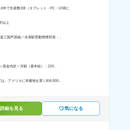
年で生産数3倍（タブレット・PC・USBに
卒以上
道三国芦原線／水居駅受動喫煙対策：...
賃金内訳＞月額（基本給）：220...
アメリカに本拠地を置く約8,000...
詳細を見る
気になる