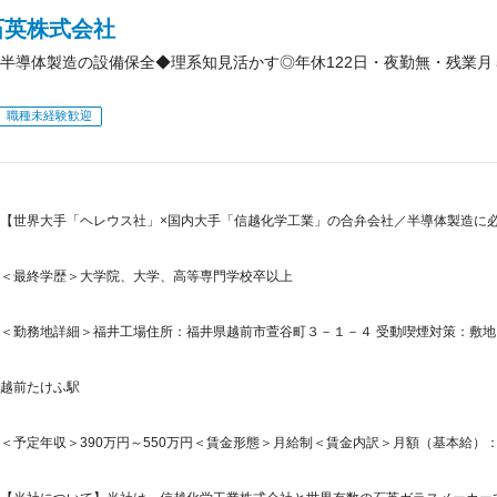
石英株式会社
半導体製造の設備保全◆理系知見活かす◎年休122日・夜勤無・残業月
職種未経験歓迎
【世界大手「ヘレウス社」×国内大手「信越化学工業」の合弁会社／半導体製造に
＜最終学歴＞大学院、大学、高等専門学校卒以上
＜勤務地詳細＞福井工場住所：福井県越前市萱谷町３－１－４ 受動喫煙対策：敷地内
越前たけふ駅
＜予定年収＞390万円～550万円＜賃金形態＞月給制＜賃金内訳＞月額（基本給）：240,0