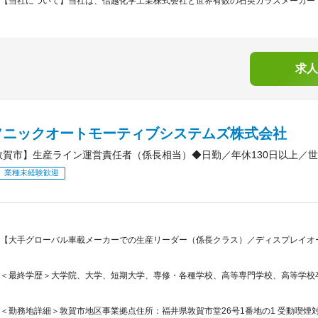
【当社について】当社は、信越化学工業株式会社と世界有数の石英ガラスメーカーで
求人
ソニックオートモーティブシステムズ株式会社
敦賀市】生産ライン運営責任者（係長相当）◆日勤／年休130日以上／世
業種未経験歓迎
【大手グローバル車載メーカーでの生産リーダー（係長クラス）／ディスプレイオーデ
＜最終学歴＞大学院、大学、短期大学、専修・各種学校、高等専門学校、高等学校
＜勤務地詳細＞敦賀市地区事業拠点住所：福井県敦賀市堂26号1番地の1 受動喫煙対