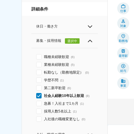
詳細条件
仕事
対象
休日・働き方
募集・採用情報
選択中
勤務地
最寄駅
職種未経験歓迎
(
6
)
業種未経験歓迎
(
5
)
給与
転勤なし（勤務地限定）
(
0
)
学歴不問
(
1
)
事業
第二新卒歓迎
(
6
)
社会人経験10年以上歓迎
(
8
)
急募！入社まで1カ月
(
1
)
採用人数5名以上
(
1
)
入社後の職種変更なし
(
0
)