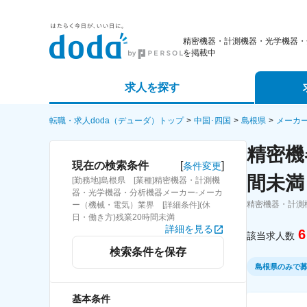
精密機器・計測機器・光学機器・
を掲載中
求人を探す
詳細条件から探す
エージェ
転職・求人doda（デューダ）トップ
中国･四国
島根県
メーカ
精密機
新着求人から探す
スカウト
[
]
現在の検索条件
条件変更
間未満
[勤務地]島根県 [業種]精密機器・計測機
求人特集から探す
パートナ
器・光学機器・分析機器メーカー-メーカ
精密機器・計測
ー（機械・電気）業界 [詳細条件](休
日・働き方)残業20時間未満
詳細を見る
6
該当求人数
検索条件を保存
島根県のみで
基本条件