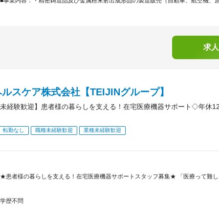
■事業内容：・精密鋳造品及び金属粉末射出成形品の製造販売（自動車、航空機、原子
求人
ルスケア株式会社【TEIJINグループ】
未経験歓迎】患者様の暮らしを支える！在宅医療機器サポート◇年休1
転勤なし
職種未経験歓迎
業種未経験歓迎
★患者様の暮らしを支える！在宅医療機器サポートスタッフ募集★ 「医療って難し
学歴不問