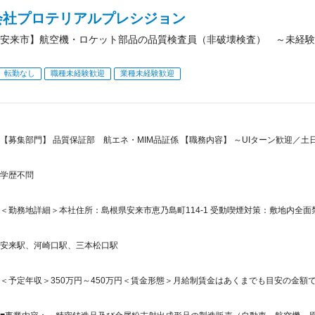
会社プロテリアルプレシジョン
安来市】航空機・ロケット部品の品質検査員（非破壊検査） ～未経験
転勤なし
職種未経験歓迎
業種未経験歓迎
【募集部門】 品質保証部 航エネ・MIM品証係 【職務内容】 ～UIターン歓迎／
学歴不問
＜勤務地詳細＞本社住所：島根県安来市恵乃島町114-1 受動喫煙対策：敷地内全
安来駅、河崎口駅、三本松口駅
＜予定年収＞350万円～450万円＜賃金形態＞月給制賃金はあくまでも目安の金額で