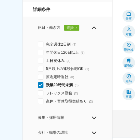
詳細条件
仕事
休日・働き方
選択中
対象
完全週休2日制
(
4
)
勤務地
年間休日120日以上
(
6
)
土日祝休み
(
3
)
最寄駅
5日以上の連続休暇OK
(
1
)
原則定時退社
(
0
)
給与
残業20時間未満
(
6
)
フレックス勤務
(
2
)
事業
産休・育休取得実績あり
(
2
)
募集・採用情報
会社・職場の環境