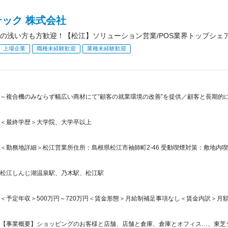
ック 株式会社
の浅い方も方歓迎！【松江】ソリューション営業/POS業界トップシェア
上場企業
職種未経験歓迎
業種未経験歓迎
～複合機のみならず幅広い商材にて”顧客の就業環境の改善”を提供／顧客と長期的
＜最終学歴＞大学院、大学卒以上
＜勤務地詳細＞松江営業所住所：島根県松江市袖師町2-46 受動喫煙対策：敷地内喫
松江しんじ湖温泉駅、乃木駅、松江駅
＜予定年収＞500万円～720万円＜賃金形態＞月給制補足事項なし＜賃金内訳＞月額（基本
【事業概要】ショッピングのお客様と店舗、店舗と倉庫、倉庫とオフィス…、東芝テ