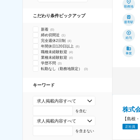
勤務地
こだわり条件ピックアップ
最寄駅
新着
(
0
)
締め切間近
(
1
)
給与
完全週休2日制
(
4
)
年間休日120日以上
(
6
)
職種未経験歓迎
(
4
)
事業
業種未経験歓迎
(
4
)
学歴不問
(
3
)
転勤なし（勤務地限定）
(
3
)
キーワード
求人掲載内容すべて
株式
を含む
【島根・
求人掲載内容すべて
正社員
を含まない