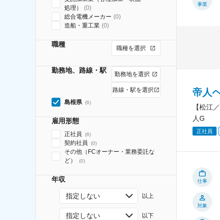
事業
処理）
(
0
)
総合電機メーカー
(
0
)
造船・重工業
(
0
)
職種
職種を選択
勤務地、路線・駅
勤務地を選択
路線・駅を選択
帝人ヘ
島根県
(
6
)
【松江／
人G
雇用形態
正社員
正社員
(
6
)
契約社員
(
0
)
その他（FCオーナー・業務委託な
ど）
(
0
)
年収
仕事
指定しない
以上
対象
指定しない
以下