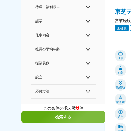
待遇・福利厚生
東芝テ
営業経験
語学
正社員
仕事内容
社員の平均年齢
仕事
従業員数
対象
設立
勤務地
応募方法
最寄駅
6
この条件の求人数
件
検索する
給与