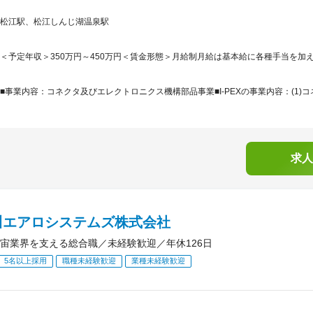
松江駅、松江しんじ湖温泉駅
＜予定年収＞350万円～450万円＜賃金形態＞月給制月給は基本給に各種手当を加え
■事業内容：コネクタ及びエレクトロニクス機構部品事業■I-PEXの事業内容：(1)コ
求人
川エアロシステムズ株式会社
宙業界を支える総合職／未経験歓迎／年休126日
5名以上採用
職種未経験歓迎
業種未経験歓迎