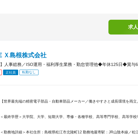
求人
ＰＥＸ島根株式会社
】人事総務／ISO運用・福利厚生業務・勤怠管理他◆年休125日◆賞与6
転勤なし
正社員
【世界最先端の精密電子部品・自動車部品メーカー／働きやすさと成長環境を両立／
＜最終学歴＞大学院、大学、短期大学、専修・各種学校、高等専門学校、高等学校
＜勤務地詳細＞本社住所：島根県松江市北陵町12 勤務地最寄駅：JR山陰本線／松江