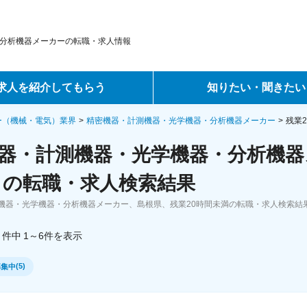
分析機器メーカーの転職・求人情報
求人を紹介してもらう
知りたい・聞きたい
ントサービス
転職ノウハウ
ー（機械・電気）業界
精密機器・計測機器・光学機器・分析機器メーカー
残業
器・計測機器・光学機器・分析機器
サービス
データで見る転職
 の転職・求人検索結果
ーエージェントサービス
コラム・インタビュー
機器・光学機器・分析機器メーカー、島根県、残業20時間未満の転職・求人検索結
転職Q&A
件中
1～6
件
を表示
(
5
)
募集中