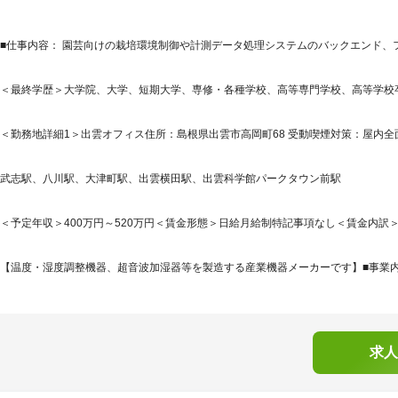
■仕事内容： 園芸向けの栽培環境制御や計測データ処理システムのバックエンド、
＜最終学歴＞大学院、大学、短期大学、専修・各種学校、高等専門学校、高等学校
＜勤務地詳細1＞出雲オフィス住所：島根県出雲市高岡町68 受動喫煙対策：屋内全面
武志駅、八川駅、大津町駅、出雲横田駅、出雲科学館パークタウン前駅
＜予定年収＞400万円～520万円＜賃金形態＞日給月給制特記事項なし＜賃金内訳＞月額（
【温度・湿度調整機器、超音波加湿器等を製造する産業機器メーカーです】■事業内容
求人