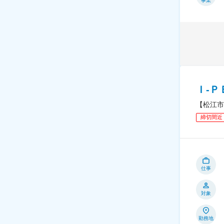
事業
Ｉ‐
【松江市
締切間近
仕事
対象
勤務地