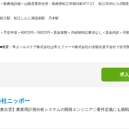
＜勤務地詳細＞山陰営業所住所：島根県松江市朝日町477-17 松江SUNビル2階受
松江駅、松江しんじ湖温泉駅、乃木駅
＜予定年収＞400万円～500万円＜賃金形態＞月給制特記事項なし＜賃金内訳＞月額（基本
■概要・帝人ヘルスケア株式会社は帝人ファーマ株式会社の全額出資子会社で在宅医療
求人
会社ニッポー
奥出雲】農業用計測分析システムの開発エンジニア◇要件定義にも挑戦/安