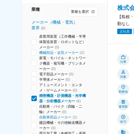
株式
業種
業種を選択
【島根・
メーカー（機械・電気）
勤なし
業界
(
6
)
正社員
産業用装置（工作機械・半導
体製造装置・ロボットなど）
メーカー
(
0
)
機械部品・金型メーカー
(
2
)
家電・モバイル・ネットワー
仕事
ク機器・複写機・プリンタメ
ーカー
(
0
)
電子部品メーカー
(
0
)
対象
半導体メーカー
(
0
)
アミューズメント・エンタ
メ・ゲームメーカー
(
0
)
勤務地
精密機器・計測機器・光学機
器・分析機器メーカー
(
6
)
自動車・バイク（四輪・二
最寄駅
輪）メーカー
(
0
)
自動車部品メーカー
(
1
)
給与
建設機械・その他輸送機器メ
ーカー
(
0
)
受託加工業（各種加工・表面