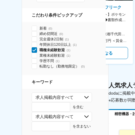
AGC株式会社
株式会社ゲームフリーク
【横浜※一般職/転勤なし】庶
【庶務アシスタント】ポケモン
こだわり条件ピックアップ
務・事務担当～開発部材の発注
シリーズ開発企業◆書類作成・
やDXに向けたシステム利用等～
データ入力など◆年休126日・
新着
(
0
)
食事補助あり◎
締め切間近
AGC横浜テクニカルセンター 住所：神奈川県横浜市鶴見区末広町1-1 勤務地最寄駅：JR線／弁天橋駅 受動喫煙対策：敷地内喫煙可能場所あり 変更の範囲：無
本社 住所：東京都千代田区神田錦町2-2-1 KANDASQUARE 受動喫煙対策：屋内全面禁煙 変更の範囲：会社の定める事業所
(
0
)
完全週休2日制
(
1
)
400万円～550万円 ＜賃金形態＞ 月給制 固定給＋業績給 ＜賃金内訳＞ 月額（基本給）：230,000円～280,000円 ＜月給＞ 230,000円～280,000円 ＜昇給有無＞ 有 ＜残業手当＞ 有 ＜給与補足＞ ※上記はあくまで最低保証額です。実際にはこれまでの経験やスキルを考慮の上、決定します。 年収には残業代は含めておりません。 ■昇給：年1回 ■賞与：年2回 賃金はあくまでも目安の金額であり、選考を通じて上下する可能性があります。 月給(月額)は固定手当を含めた表記です。
350万円～500万円 ＜賃金形態＞ 月給制 ＜賃金内訳＞ 月額（基本給）：215,000円～307,000円 固定残業手当/月：76,700円～110,000円（固定残業時間45時間0分/月） 超過した時間外労働の残業手当は追加支給 ＜月給＞ 291,700円～417,000円（一律手当を含む） ＜昇給有無＞ 有 ＜残業手当＞ 有 ＜給与補足＞ ※経験・能力を考慮の上、年齢に関わりなく当社規定により優遇します。 賃金はあくまでも目安の金額であり、選考を通じて上下する可能性があります。 月給(月額)は固定手当を含めた表記です。
年間休日120日以上
(
1
)
職種未経験歓迎
(
1
)
気になる
気になる
業種未経験歓迎
(
1
)
学歴不問
(
1
)
転勤なし（勤務地限定）
(
0
)
キーワード
人気求人
dodaに掲
求人掲載内容すべて
※応募数が同
を含む
精密機器・
求人掲載内容すべて
を含まない