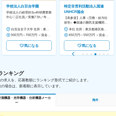
学校法人白百合学園
特定非営利活動法人国連
UNHCR協会
学校法人の経理担当※科研費業務
中心◇正社員／実働7.5h／年休
【表参道】人事（労務・給与社
130日／1881年創立の伝統女子
保等）◆国連の難民支援機関の
大学
活動を支える日本公式支援窓口
白百合女子大学 住所：東京都調布市緑ヶ丘1-25 勤務地最寄駅：京王線／仙川駅 受動喫煙対策：屋内全面禁煙 変更の範囲：会社の定める事業所
本社 住所：東京都港区南青山6-10-11 ウェスレーセンター3F 勤務地最寄駅：地下鉄各線／表参道駅 受動喫煙対策：屋内全面禁煙 変更の範囲：会社の定める事業所（リモートワーク含む）
◆正職員登用前提
500万円～700万円 ＜賃金形態＞ 月給制 ＜賃金内訳＞ 月額（基本給）：280,000円～430,000円 ＜月給＞ 280,000円～430,000円 ＜昇給有無＞ 有 ＜残業手当＞ 有 ＜給与補足＞ ※年齢・過去の経験に基づき、本学規定に合わせ決定 【残業手当】有 /残業時間に応じて全額支給（※想定年収に含む） 【各種手当】扶養手当/住宅手当/通勤手当 等 【賞与】年2回（6月、12月） 【昇給】年1回（4月） 賃金はあくまでも目安の金額であり、選考を通じて上下する可能性があります。 月給(月額)は固定手当を含めた表記です。
450万円～550万円 ＜賃金形態＞ 月給制 ＜賃金内訳＞ 月額（基本給）：340,000円～420,000円 ＜月給＞ 340,000円～420,000円 ＜昇給有無＞ 有 ＜残業手当＞ 有 ＜給与補足＞ ※能力・経験によって決定します。 ■賞与あり（業績評価に応じて支給） 賃金はあくまでも目安の金額であり、選考を通じて上下する可能性があります。 月給(月額)は固定手当を含めた表記です。
気になる
気になる
ランキング
載中の求人を、応募数順にランキング形式でご紹介します。
数の場合は、新着順に表示しています。
計測機器・光学機器・分析機器メーカ
海外
ー