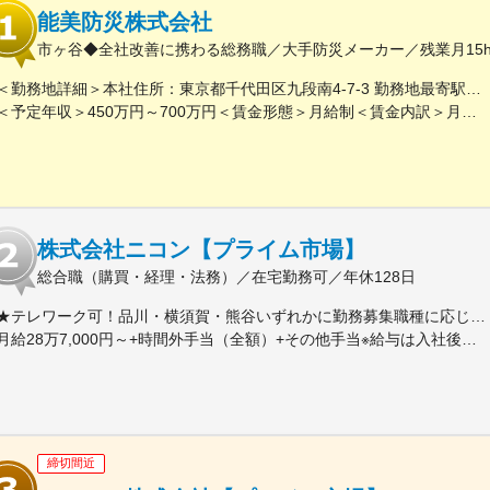
能美防災株式会社
市ヶ谷◆全社改善に携わる総務職／大手防災メーカー／残業月15
＜勤務地詳細＞本社住所：東京都千代田区九段南4-7-3 勤務地最寄駅：東京メトロ南北線、有楽町線／市ケ谷駅受動喫煙対策：屋内全面禁煙変更の範囲：会社の定める事業所（リモートワーク含む）
＜予定年収＞450万円～700万円＜賃金形態＞月給制＜賃金内訳＞月額（基本給）：230,000円～467,000円＜月給＞230,000円～467,000円＜昇給有無＞有＜残業手当＞有＜給与補足＞※スキルを考慮のうえ、決定します。※賞与平均5.8～6ヶ月分賃金はあくまでも目安の金額であり、選考を通じて上下する可能性があります。月給(月額)は固定手当を含めた表記です。
株式会社ニコン【プライム市場】
総合職（購買・経理・法務）／在宅勤務可／年休128日
★テレワーク可！品川・横須賀・熊谷いずれかに勤務募集職種に応じて、以下いずれかの勤務地となります。■本社／イノベーションセンター／ウェストサイト東京都品川区西大井1-5-20最寄駅：JR横須賀線・湘南新宿ライン「西大井」駅より徒歩約4分■横須賀製作所神奈川県横須賀市神明町1-15最寄駅：JR横須賀線「久里浜」駅より徒歩約10分／京急久里浜線「京急久里浜」駅より徒歩約8分■熊谷製作所埼玉県熊谷市御稜威ケ原201-9最寄駅：JR高崎線「籠原」駅／JR高崎線「熊谷」駅※受動喫煙対策あり
月給28万7,000円～+時間外手当（全額）+その他手当※給与は入社後の職務・役割の水準をベースとした職責を考慮の上、適宜決定
締切間近