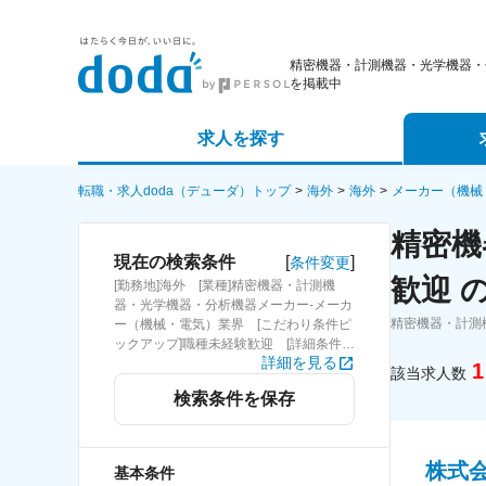
精密機器・計測機器・光学機器・
を掲載中
求人を探す
詳細条件から探す
エージェ
転職・求人doda（デューダ）トップ
海外
海外
メーカー（機械
精密機
新着求人から探す
スカウト
[
]
現在の検索条件
条件変更
歓迎 
[勤務地]海外 [業種]精密機器・計測機
求人特集から探す
パートナ
器・光学機器・分析機器メーカー-メーカ
精密機器・計測
ー（機械・電気）業界 [こだわり条件ピ
ックアップ]職種未経験歓迎 [詳細条件]
詳細を見る
(募集・採用情報)職種未経験歓迎
1
該当求人数
検索条件を保存
株式
基本条件