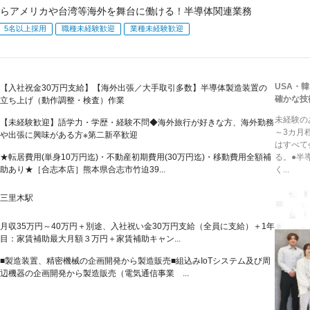
らアメリカや台湾等海外を舞台に働ける！半導体関連業務
5名以上採用
職種未経験歓迎
業種未経験歓迎
USA・
【入社祝金30万円支給】【海外出張／大手取引多数】半導体製造装置の
確かな技
立ち上げ（動作調整・検査）作業
未経験の
【未経験歓迎】語学力・学歴・経験不問◆海外旅行が好きな方、海外勤務
～3カ月
や出張に興味がある方※第二新卒歓迎
はすべて
★転居費用(単身10万円迄)・不動産初期費用(30万円迄)・移動費用全額補
る。●半
助あり★［合志本店］熊本県合志市竹迫39...
く...
三里木駅
月収35万円～40万円＋別途、入社祝い金30万円支給（全員に支給）＋1年
目：家賃補助最大月額３万円＋家賃補助キャン...
■製造装置、精密機械の企画開発から製造販売■組込みIoTシステム及び周
辺機器の企画開発から製造販売（電気通信事業 ...