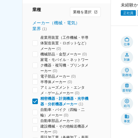
未経験か
業種
業種を選択
正社員
メーカー（機械・電気）
業界
(
1
)
産業用装置（工作機械・半導
体製造装置・ロボットなど）
仕事
メーカー
(
0
)
機械部品・金型メーカー
(
0
)
家電・モバイル・ネットワー
対象
ク機器・複写機・プリンタメ
ーカー
(
0
)
勤務地
電子部品メーカー
(
0
)
半導体メーカー
(
0
)
アミューズメント・エンタ
最寄駅
メ・ゲームメーカー
(
0
)
精密機器・計測機器・光学機
器・分析機器メーカー
(
1
)
給与
自動車・バイク（四輪・二
輪）メーカー
(
0
)
自動車部品メーカー
(
0
)
事業
建設機械・その他輸送機器メ
ーカー
(
0
)
受託加工業（各種加工・表面