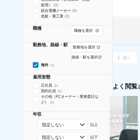
処理）
(
0
)
総合電機メーカー
(
0
)
造船・重工業
(
0
)
職種
職種を選択
勤務地、路線・駅
勤務地を選択
路線・駅を選択
前へ
海外
(
1
)
雇用形態
よく閲覧
正社員
(
1
)
契約社員
(
0
)
その他（FCオーナー・業務委託な
ど）
(
0
)
年収
指定しない
以上
指定しない
以下