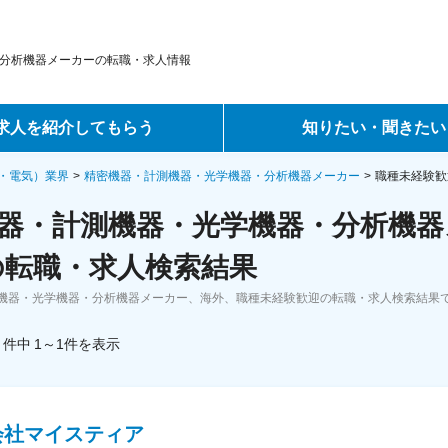
分析機器メーカーの転職・求人情報
求人を紹介してもらう
知りたい・聞きたい
ントサービス
転職ノウハウ
・電気）業界
精密機器・計測機器・光学機器・分析機器メーカー
職種未経験歓
器・計測機器・光学機器・分析機器
サービス
データで見る転職
の転職・求人検索結果
ーエージェントサービス
コラム・インタビュー
機器・光学機器・分析機器メーカー、海外、職種未経験歓迎の転職・求人検索結果
転職Q&A
件中
1～1
件
を表示
会社マイスティア