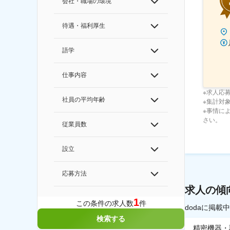
会社・職場の環境
待遇・福利厚生
語学
仕事内容
※求人応
社員の平均年齢
※集計対象期
※事情に
さい。
従業員数
設立
応募方法
求人の傾
1
この条件の求人数
件
dodaに掲
検索する
精密機器・