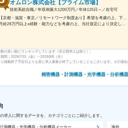
オムロン株式会社【プライム市場】
技術系総合職／年収例最大1200万円／年休125日～／在宅可
【京都・滋賀・東京／リモートワーク制度あり】希望を考慮の上、下記いずれかの拠点へ配属■京都事業所（本社）京都府京都市下京区塩小路通堀川東入 オムロン京都センタービル■綾部事業所京都府綾部市中山町鳴谷3-2■桂川事業所京都府向日市寺戸町九ノ坪53番地■京阪奈イノベーションセンタ京都府木津川市木津川台9-1 ＜けいはんな学研都市＞■草津事業所滋賀県草津市西草津2-2-1■東京事業所東京都港区港南2-3-13 品川フロントビル7F※勤務地変更の範囲：国内外の全拠点およびテレワークの就業場所※受動喫煙対策：屋内全面禁煙※当面転勤なし
月給28万円以上※経験・能力などを考慮の上、当社規定により決定します。
募数の多い順にランキングしています（非公開求人は除く）。
間：2026/7/31（金）～2026/8/6（木）
より掲載終了予定日よりも前に求人募集が終了していることもございます。その場合
精密機器・計測機器・光学機器・分析機
向
載中の求人に関するデータを、カテゴリごとにご紹介します。
計測機器・光学機器・分析機器メーカー
海外