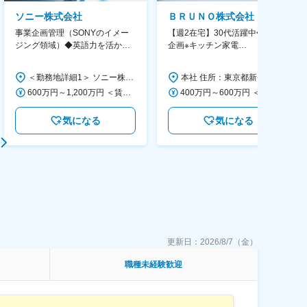
ソニー株式会社
ＢＲＵＮＯ株式会社
事業企画管理（SONYのイメー
【週2在宅】30代活躍中◆商品
ジング領域）◆英語力を活か
企画※キッチン家電
す/CFO管轄＃SECCFO0027
◆「BRUNO」新商品の企画／企
画～調達／働き方◎
＜勤務地詳細1＞ ソニー株式会社 住所：神奈川県横浜市西区みなとみらい5-1-1 受動喫煙対策：屋内全面禁煙 ＜勤務地詳細2＞ ソニーシティ大崎 住所：東京都品川区大崎2-10-1 勤務地最寄駅：JR線／大崎駅 受動喫煙対策：屋内全面禁煙 変更の範囲：会社の定める事業所（リモートワーク含む）
本社 住所：東京都新宿区西新宿6丁目22-1 新宿スクエアタワー B1階 勤務地最寄駅：東京メトロ丸ノ内線／西新宿駅 受動喫煙対策：屋内全面禁煙 変更の範囲：会社の定める事業所（リモートワーク含む）
600万円～1,200万円 ＜賃金形態＞ 月給制 ＜賃金内訳＞ 月額（基本給）：350,000円～500,000円 ＜月給＞ 350,000円～500,000円 ＜昇給有無＞ 有 ＜残業手当＞ 有 ＜給与補足＞ ※年収は経験や能力を考慮の上、当社規定により決定します。 賃金はあくまでも目安の金額であり、選考を通じて上下する可能性があります。 月給(月額)は固定手当を含めた表記です。
400万円～600万円 ＜賃金形態＞ 月給制 経験・能力を考慮の上、優遇いたします。 ＜賃金内訳＞ 月額（基本給）：300,000円～450,000円 ＜月給＞ 300,000円～450,000円 ＜昇給有無＞ 有 ＜残業手当＞ 有 ＜給与補足＞ ・賞与実績：年2回 ・昇給：年1回 ※半年毎に評価を行い、評価が高ければ年齢に関係なく昇給・昇格していきます。創造性の高い人・新しいことにチャレンジした人が高い評価を得られます。 賃金はあくまでも目安の金額であり、選考を通じて上下する可能性があります。 月給(月額)は固定手当を含めた表記です。
気になる
気になる
更新日：
2026/8/7（金）
職種未経験歓迎