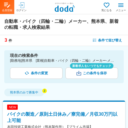
会員登録
ログイン
気になる
メニュー
自動車・バイク（四輪・二輪）メーカー、熊本県、新着
の転職・求人検索結果
3
条件で並び替え
件
現在の検索条件
[勤務地]熊本県 [業種]自動車・バイク（四輪・二輪）メーカー-メーカー（機械・電気）業界 [こだわり条件ピックアップ]新着
新着求人をいつでもチェック
条件の変更
この条件を保存
熊本県
のみで募集中
NEW
バイクの製造／原則土日休み／寮完備／月収30万円以
上可能
本田技研工業株式会社（熊本製作所）【プライム市場】