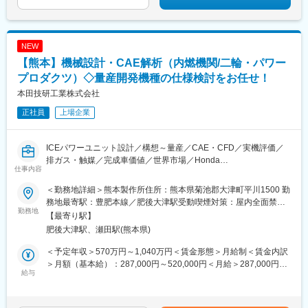
NEW
【熊本】機械設計・CAE解析（内燃機関/二輪・パワー
プロダクツ）◇量産開発機種の仕様検討をお任せ！
本田技研工業株式会社
正社員
上場企業
ICEパワーユニット設計／構想～量産／CAE・CFD／実機評価／
排ガス・触媒／完成車価値／世界市場／Honda
仕事内容
世界シェアNo.1のHonda二輪・パワープロダクツ領域で、完成車
＜勤務地詳細＞熊本製作所住所：熊本県菊池郡大津町平川1500 勤
コンセプト起点のICEパワーユニット開発に挑むポジションです。
務地最寄駅：豊肥本線／肥後大津駅受動喫煙対策：屋内全面禁煙
解析と実証を往復し、出力・環境性能・快適性を統合最適化しま
勤務地
変更の範囲：会社の定める事業所
【最寄り駅】
す。
肥後大津駅、瀬田駅(熊本県)
■業務内容
＜予定年収＞570万円～1,040万円＜賃金形態＞月給制＜賃金内訳
1. 構想設計・レイアウト検討
＞月額（基本給）：287,000円～520,000円＜月給＞287,000円～
・パッケージング： 完成車コンセプトに基づき、エンジン本体に
給与
520,000円＜昇給有無＞有＜残業手当＞有＜給与補足＞※給与は経
加え、駆動系、燃料系、吸気・排気システムを含めたパワーユニ
験・能力を考慮の上決定します。賃金はあくまでも目安の金額で
ット全体の構想・配置設計。
あり、選考を通じて上下する可能性があります。月給(月額)は固定