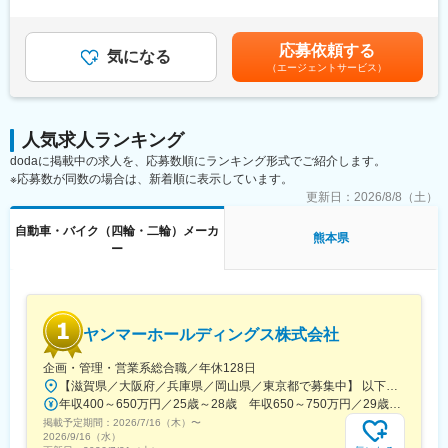
くまで想定年収です。スキル/経験に応じて、相談に応じます。■
安定基盤である”と考え、利便性とセキュリティを両立させたイン
■働く環境
昇給：年1回■賞与：年2回（7月、12月）賃金はあくまでも目安の
フラ構築を最重要課題として推進していく予定です。
ものづくり企画開発、生産企画、完成車・システム・デザイン、
金額であり、選考を通じて上下する可能性があります。月給(月額)
応募依頼する
今回入社いただく方にはこれらを具現化する中心メンバーとし
気になる
世界各生産拠点と協働するプロジェクト体制。
は固定手当を含めた表記です。
（エージェントサービス）
て、クラウド、サーバ領域の企画・設計・実装ならびに運用にお
いて、その手腕を振るっていただく事を期待しております。
■働き方
・リモート面接実施中
■概要
・国内外拠点との連携機会
人気求人ランキング
社内やクラウド上で動くシステムの「サーバ・OS・クラウド基
・量産を見据えた開発プロセス
dodaに掲載中の求人を、応募数順にランキング形式でご紹介します。
盤」を安全、かつ安定して動かすための設計～運用を担当いただ
※応募数が同数の場合は、新着順に表示しています。
きます。
■キャリアパス
スキルやご希望に応じて以下のいずれか、または複数業務を担っ
更新日：
2026/8/8（土）
OJTで業務を習得後、スペシャリスト志向・マネジメント志向な
ていただく予定です。
ど多様な選択肢があります。
自動車・バイク（四輪・二輪）メーカ
また入社後の活躍次第で、他領域を含めて多岐にわたる領域へも
熊本県
ー
チャレンジいただけます。
■企業魅力
Hondaフィロソフィーのもと、環境・安全・魅力技術を軸に世界
■業務詳細
の移動価値を創出しています。
・Linux/Windowsサーバの設計、およびセキュリティポリシーに
基づいたOSの堅牢化 (不要サービスの停止、パッチ管理の自動
変更の範囲：専門性や適性、会社ニーズなどを踏まえ、会社が定
ヤンマーホールディングス株式会社
化、カーネルパラメータの最適化、等）ならびに標準化プロセス
める業務への配置転換を命じる場合がある
の推進
企画・管理・営業系総合職／年休128日
・パブリッククラウドや仮想化基盤におけるアイデンティティ管
【滋賀県／大阪府／兵庫県／岡山県／東京都で募集中】 以下のいずれかで勤務となります（配属先・ポジションにより異なります） ■大阪府大阪市北区茶屋町1-32 YANMAR FLYING-Y BUILDING ヤンマー大阪本社■東京都中央区八重洲2-1-1 YANMAR TOKYO ヤンマー東京支社■兵庫県尼崎市（ヤンマーパワーテクノロジー株式会社 尼崎工場内）■岡山県岡山市（ヤンマーアグリ株式会社 岡山工場）■滋賀県米原市梅ケ原2481（ヤンマー中央研究所）※配属先により出向案件（ヤンマーエネルギーシステム、ヤンマーアグリ、ヤンマーパワーテクノロジー等）となる場合がございます。勤務条件・待遇は出向元と同一です。
理（IAM）の設計やセキュリティ運用
年収400～650万円／25歳～28歳 年収650～750万円／29歳～33歳
・OS/ミドルウェア層の脆弱性検知後の修正アクショおよびフロー
掲載予定期間：
2026/7/16（木）
〜
構築
2026/9/16（水）