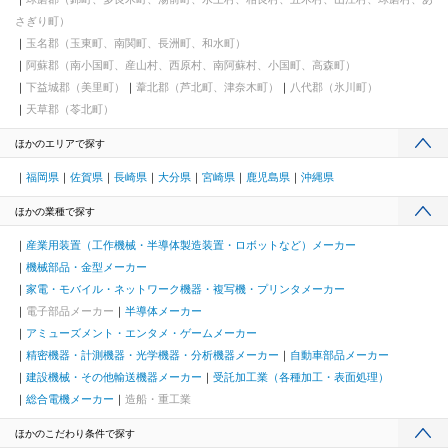
さぎり町）
玉名郡（玉東町、南関町、長洲町、和水町）
阿蘇郡（南小国町、産山村、西原村、南阿蘇村、小国町、高森町）
下益城郡（美里町）
葦北郡（芦北町、津奈木町）
八代郡（氷川町）
天草郡（苓北町）
ほかのエリアで探す
福岡県
佐賀県
長崎県
大分県
宮崎県
鹿児島県
沖縄県
ほかの業種で探す
産業用装置（工作機械・半導体製造装置・ロボットなど）メーカー
機械部品・金型メーカー
家電・モバイル・ネットワーク機器・複写機・プリンタメーカー
電子部品メーカー
半導体メーカー
アミューズメント・エンタメ・ゲームメーカー
精密機器・計測機器・光学機器・分析機器メーカー
自動車部品メーカー
建設機械・その他輸送機器メーカー
受託加工業（各種加工・表面処理）
総合電機メーカー
造船・重工業
ほかのこだわり条件で探す