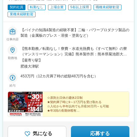
契約社員
転勤なし
上場企業
5名以上採用
職種未経験歓迎
業種未経験歓迎
【バイクの知識&製造の経験不要】二輪・パワープロダクツ製品の
製造（金属板のプレス・溶接・塗装など）
仕事内容
【熊本勤務／転勤なし！寮費・水道光熱費も《すべて無料》の寮
（マンスリーマンション）完備】熊本製作所：熊本県菊池郡大津
勤務地
町平川1500◆JR豊肥本線「肥後大津駅」より車で10分◎自動車
【最寄り駅】
通勤OK◎就業時間前後ならびに昼食休憩時に所定の喫煙所で喫煙
肥後大津駅
が可能
453万円（12カ月満了時の総額48万円を含む）
給与
☆原則土日休の週休2日制
★契約満了時に9～17万円を受け取れる
☆入社から半年以内でも月収30万円～も可能
★年3回の長期休暇有
☆食事補助手当など手当充実
面接はオンライン実施！全国からご応募可能！
熊本での新生活、気軽に始めてみませんか？
気になる
応募する