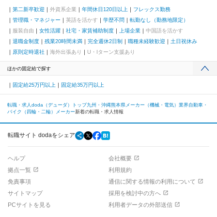
第二新卒歓迎
外資系企業
年間休日120日以上
フレックス勤務
管理職・マネジャー
英語を活かす
学歴不問
転勤なし（勤務地限定）
服装自由
女性活躍
社宅・家賃補助制度
上場企業
中国語を活かす
退職金制度
残業20時間未満
完全週休2日制
職種未経験歓迎
土日祝休み
原則定時退社
海外出張あり
U・Iターン支援あり
ほかの固定給で探す
固定給25万円以上
固定給35万円以上
転職・求人doda（デューダ）トップ
九州・沖縄
熊本県
メーカー（機械・電気）業界
自動車・
バイク（四輪・二輪）メーカー
新着の転職・求人情報
転職サイト dodaをシェア
ヘルプ
会社概要
拠点一覧
利用規約
免責事項
通信に関する情報の利用について
サイトマップ
採用を検討中の方へ
PCサイトを見る
利用者データの外部送信