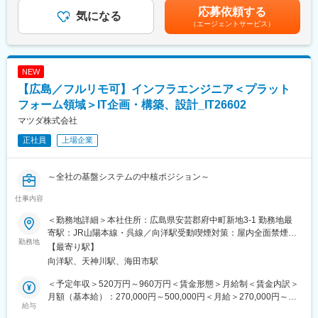
・仕様決定： 出力特性、環境性能（排ガス低減）、振動、サウン
手当を含めた表記です。
応募依頼する
ド、操作性（ドライバビリティ）などの目標値を設定し、駆動系
気になる
（エージェントサービス）
仕様の組合せを含めた総合的な仕様検討。
2. 先進シミュレーションを用いた性能検証
・CAE/CFD活用： 構造解析、流体解析、燃焼解析を用いた性能・
NEW
信頼性の検証。
【広島／フルリモ可】インフラエンジニア＜プラット
3. 実車での実証・評価
フォーム領域＞IT企画・構築、設計_IT26602
・試作/検証： 試作車や生産準備車を用いた実走行・稼働テストを
マツダ株式会社
通じ、エンジン性能に加え、排ガス性能、触媒耐久性、振動・サ
正社員
上場企業
ウンド特性、駆動系を含めた操作性が狙い通りとなっているかの
実証。
・官能評価： 数値化できない「Hondaらしいエンジンサウンド」
～全社の基盤システムの中核ポジション～
や「加速フィーリング」の磨き込み。
仕事内容
■募集背景
4. 量産に向けた製造調整・図面化
100年に一度の変革期を迎える自動車業界において、マツダでは
・生産・製造技術整合： 自社工場および国内外の部品製造お取引
＜勤務地詳細＞本社住所：広島県安芸郡府中町新地3-1 勤務地最
莫大な顧客データ・車載データを有効活用するため、新規システ
先と連携し、製造コストや造りやすさを考慮した仕様調整。
寄駅：JR山陽本線・呉線／向洋駅受動喫煙対策：屋内全面禁煙変
ムの開発および、既存システムの見直し・再構築への取り組みを
勤務地
・出図： 最終的な製品仕様を反映した詳細設計および図面作成。
更の範囲：将来的に国内・海外事業所への異動の可能性あり（リ
【最寄り駅】
強化しております。
モートワーク含む）
向洋駅、天神川駅、海田市駅
この取り組みを支えるべく、ITインフラとして既存のオンプレミ
■業務の魅力
スとクラウドを連携したハイブリッドクラウドを整備していま
解析専業に留まらず、実機・完成車での検証まで一気通貫。数値
＜予定年収＞520万円～960万円＜賃金形態＞月給制＜賃金内訳＞
す。
とフィーリングの両立を追求し、世界市場向け商品価値に直結す
月額（基本給）：270,000円～500,000円＜月給＞270,000円～
さらに日々高度化する昨今のセキュリティ脅威の動向をふまえ、
給与
る開発に関われます。
500,000円＜昇給有無＞有＜残業手当＞有＜給与補足＞上記はあ
システムの安定稼働のためには”セキュアなインフラこそが最強の