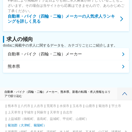
※事情により掲載終了予定日よりも前に求人募集が終了していることもご
ざいます。その場合は当サイトから応募はできませんので、あらかじめご
了承ください。
自動車・バイク（四輪・二輪）メーカー
の人気求人ランキ
ングを詳しく見る
求人の傾向
dodaに掲載中の求人に関するデータを、カテゴリごとにご紹介します。
自動車・バイク（四輪・二輪）メーカー
熊本県
自動車・バイク（四輪・二輪）メーカー、熊本県、新着の転職・求人情報をエリ
アで絞り込む
熊本市
八代市
人吉市
荒尾市
水俣市
玉名市
山鹿市
菊池市
宇土市
上天草市
宇城市
阿蘇市
天草市
合志市
上益城郡（御船町、嘉島町、益城町、甲佐町、山都町）
菊池郡（大津町、菊陽町）
球磨郡（錦町、多良木町、湯前町、水上村、相良村、五木村、山江村、球磨村、あ