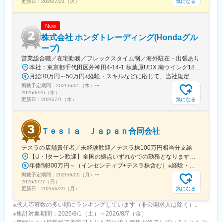
・メインフレームシステム等、レガシーシステムの見直しの企画/
気になる
更新日：
2026/7/21（火）
設計/実装
・オンプレ上の既存システムのクラウドシフト等の見直しの企画/
New
設計/実装
・SaaS活用を含めたハイブリッドクラウド、クラウド間セキュリ
株式会社 ホンダトレーディング(Hondaグル
ティ強化の企画/設計/実装
ープ)
・これら基盤システムの管理/効率化に向けた企画/設計/実装/運
営業総合職／在宅勤務／フレックスタイム制／海外駐在・出張あり
用、継続的改善
本社：東京都千代田区外神田4-14-1 秋葉原UDX 南ウイング18階アクセス：JR・TX・日比谷線「秋葉原駅」より徒歩3分受動喫煙対策：屋内全面禁煙★リモートワーク利用率：30.6％（月の50％まで利用可能）★海外駐在率：20.4％（入社5年目までに50％以上が海外駐在・出張を経験）※どちらも2026年3月時点
・クラウドベンダやシステムベンダなどの協力会社との折衝/マネ
月給30万円～50万円※経験・スキルなどに応じて、当社規定により決定します。
ジメント、等
掲載予定期間：
2026/6/25（木）
〜
2026/8/26（水）
変更の範囲：将来的に会社の定める全ての業務に配置転換の可能
気になる
更新日：
2026/7/1（水）
性あり
Ｔｅｓｌａ Ｊａｐａｎ合同会社
テスラの店舗責任者／未経験歓迎／テスラ株100万円相当分支給
【U・Iターン歓迎】全国の拠点いずれかでの勤務となります。★ご希望を考慮して配属■北海道・東北・北海道札幌市・宮城県仙台市■関東・茨城県土浦市・群馬県高崎市・埼玉県さいたま市／埼玉県三郷市・神奈川県横浜市／神奈川県川崎市／神奈川県平塚市・千葉県千葉市・東京都新宿区／東京都板橋区／東京都墨田区／東京都世田谷区■中部・愛知県名古屋市・岐阜県本巣市・静岡県浜松市／静岡県静岡市・石川県金沢市・富山県富山市■関西・三重県津市・大阪府堺市／大阪府大阪市・兵庫県神戸市■中国・四国・岡山県岡山市・広島県広島市・山口県下関市■九州・沖縄・福岡県福岡市・沖縄県豊見城市
年俸制800万円～（インセンティブ+テスラ株含む）※経験・能力などを考慮のうえ決定※年俸を12分割して月々支給※テスラ株400万円相当を支給（1年に100万円相当を支給）
掲載予定期間：
2026/6/29（月）
〜
2026/9/27（日）
気になる
更新日：
2026/6/29（月）
※求人応募数の多い順にランキングしています（非公開求人は除く）。
※集計対象期間：2026/8/1（土）～2026/8/7（金）