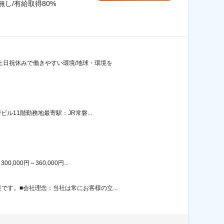
無し/有給取得80%
・土日祝休みで働きやすい環境/地球・環境を
ル11階勤務地最寄駅：JR常磐...
00円～360,000円...
す。■会社理念：当社は常にお客様の立...