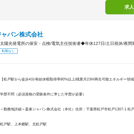
求人
ジャパン株式会社
太陽光発電所の保安・点検/電気主任技術者◆年休127日/土日祝休/夜間
転勤なし
【松戸駅から徒歩4分/有給休暇取得率80%以上/残業月23H/再生可能エネルギー
学歴不問（必須資格の受験条件に準じた学歴が必要）
＜勤務地詳細＞盈泰ジャパン株式会社（本社）住所：千葉県松戸市松戸1307-1 松戸ビ
松戸駅、上本郷駅、北松戸駅