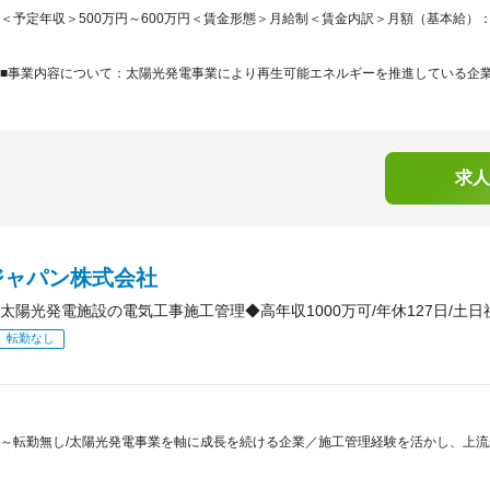
＜予定年収＞500万円～600万円＜賃金形態＞月給制＜賃金内訳＞月額（基本給）：300,0
■事業内容について：太陽光発電事業により再生可能エネルギーを推進している企業で
求人
ジャパン株式会社
太陽光発電施設の電気工事施工管理◆高年収1000万可/年休127日/土日祝
転勤なし
～転勤無し/太陽光発電事業を軸に成長を続ける企業／施工管理経験を活かし、上流