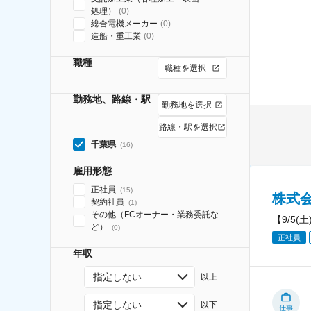
処理）
(
0
)
総合電機メーカー
(
0
)
造船・重工業
(
0
)
職種
職種を選択
勤務地、路線・駅
勤務地を選択
路線・駅を選択
千葉県
(
16
)
雇用形態
正社員
(
15
)
株式
契約社員
(
1
)
その他（FCオーナー・業務委託な
【9/5
ど）
(
0
)
正社員
年収
指定しない
以上
指定しない
以下
仕事