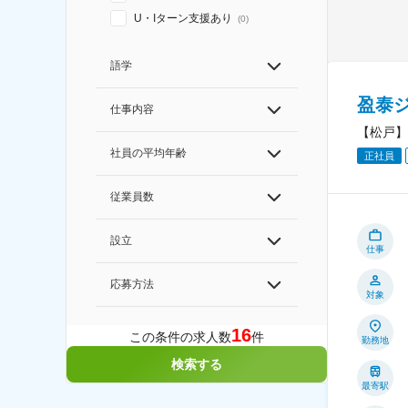
U・Iターン支援あり
(
0
)
語学
盈泰
仕事内容
【松戸】
社員の平均年齢
正社員
従業員数
設立
仕事
応募方法
対象
16
この条件の求人数
件
勤務地
検索する
最寄駅