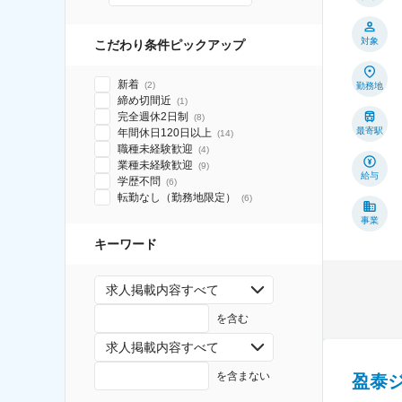
対象
こだわり条件ピックアップ
新着
(
2
)
勤務地
締め切間近
(
1
)
完全週休2日制
(
8
)
最寄駅
年間休日120日以上
(
14
)
職種未経験歓迎
(
4
)
業種未経験歓迎
(
9
)
給与
学歴不問
(
6
)
転勤なし（勤務地限定）
(
6
)
事業
キーワード
求人掲載内容すべて
を含む
求人掲載内容すべて
を含まない
盈泰