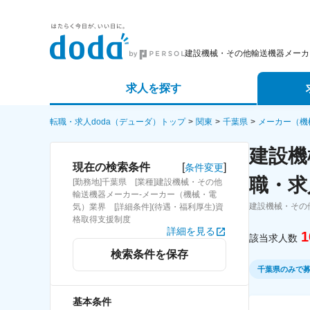
建設機械・その他輸送機器メーカ
求人を探す
詳細条件から探す
エージェ
転職・求人doda（デューダ）トップ
関東
千葉県
メーカー（機
建設機
新着求人から探す
スカウト
[
]
現在の検索条件
条件変更
職・求
[勤務地]千葉県 [業種]建設機械・その他
求人特集から探す
パートナ
輸送機器メーカー-メーカー（機械・電
建設機械・その
気）業界 [詳細条件](待遇・福利厚生)資
格取得支援制度
詳細を見る
1
該当求人数
検索条件を保存
千葉県のみで
基本条件