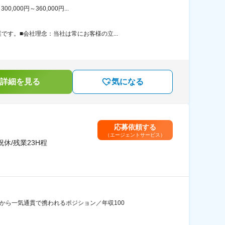
00円～360,000円...
す。■会社理念：当社は常にお客様の立...
詳細を見る
気になる
応募依頼する
（エージェントサービス）
休/残業23H程
から一気通貫で携われるポジション／年収100