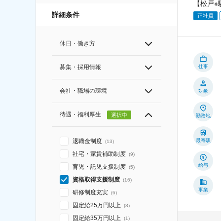
【松戸※
詳細条件
正社員
休日・働き方
仕事
募集・採用情報
会社・職場の環境
対象
待遇・福利厚生
選択中
勤務地
最寄駅
退職金制度
(
13
)
社宅・家賃補助制度
(
9
)
給与
育児・託児支援制度
(
5
)
資格取得支援制度
(
16
)
事業
研修制度充実
(
6
)
固定給25万円以上
(
8
)
固定給35万円以上
(
1
)