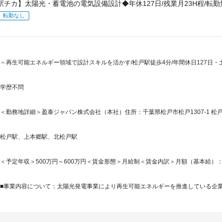
駅チカ】太陽光・蓄電池の電気設備設計◆年休127日/残業月23H程/転勤
転勤なし
～再生可能エネルギー領域で設計スキルを活かす/松戸駅徒歩4分/年間休日127日
学歴不問
＜勤務地詳細＞盈泰ジャパン株式会社（本社）住所：千葉県松戸市松戸1307-1 松戸ビ
松戸駅、上本郷駅、北松戸駅
＜予定年収＞500万円～600万円＜賃金形態＞月給制＜賃金内訳＞月額（基本給）：300,0
■事業内容について：太陽光発電事業により再生可能エネルギーを推進している企業で