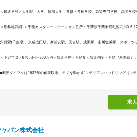
＜最終学歴＞大学院、大学、短期大学、専修・各種学校、高等専門学校、高等学校
＜勤務地詳細1＞千葉カスタマーステーション住所：千葉県千葉市稲毛区穴川3-6-17 
穴川駅(千葉県)、京成成田駅、新浦安駅、天台駅、成田駅、市川塩浜駅、スポーツセン
＜予定年収＞670万円～860万円＜賃金形態＞月給制＜賃金内訳＞月額（基本給）：280,0
■概要ダイフクは1937年の創業以来、モノを動かす“マテリアルハンドリング（マテハ
求人
ジャパン株式会社