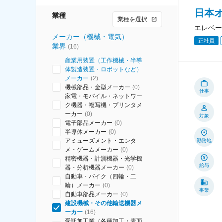
日本
業種
業種を選択
エレベー
メーカー（機械・電気）
正社員
業界
(
16
)
産業用装置（工作機械・半導
体製造装置・ロボットなど）
メーカー
(
2
)
機械部品・金型メーカー
(
0
)
仕事
家電・モバイル・ネットワー
ク機器・複写機・プリンタメ
ーカー
(
0
)
対象
電子部品メーカー
(
0
)
半導体メーカー
(
0
)
アミューズメント・エンタ
勤務地
メ・ゲームメーカー
(
0
)
精密機器・計測機器・光学機
給与
器・分析機器メーカー
(
0
)
自動車・バイク（四輪・二
輪）メーカー
(
0
)
事業
自動車部品メーカー
(
0
)
建設機械・その他輸送機器メ
ーカー
(
16
)
受託加工業（各種加工・表面