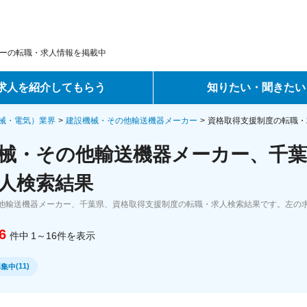
ーの転職・求人情報を掲載中
求人を紹介してもらう
知りたい・聞きたい
ントサービス
転職ノウハウ
械・電気）業界
建設機械・その他輸送機器メーカー
資格取得支援制度の転職・
械・その他輸送機器メーカー、千葉
サービス
データで見る転職
人検索結果
ーエージェントサービス
コラム・インタビュー
他輸送機器メーカー、千葉県、資格取得支援制度の転職・求人検索結果です。左の
転職Q&A
6
件中
1～16
件
を表示
(
11
)
募集中