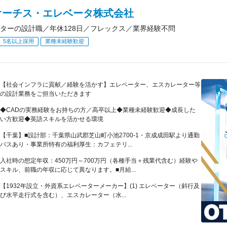
オーチス・エレベータ株式会社
ターの設計職／年休128日／フレックス／業界経験不問
5名以上採用
業種未経験歓迎
【社会インフラに貢献／経験を活かす】エレベーター、エスカレーター等
の設計業務をご担当いただきます
◆CADの実務経験をお持ちの方／高卒以上◆業種未経験歓迎◆成長した
い方歓迎◆英語スキルを活かせる環境
【千葉】■設計部：千葉県山武郡芝山町小池2700-1・京成成田駅より通勤
バスあり・事業所特有の福利厚生：カフェテリ...
入社時の想定年収：450万円～700万円（各種手当＋残業代含む）経験や
スキル、前職の年収に応じて異なります。■月給...
【1932年設立・外資系エレベーターメーカー】(1) エレベーター（斜行及
び水平走行式を含む）、エスカレーター（水...