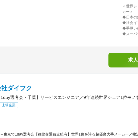
＜世界シ
カー＞
◆日本の
◆社会イ
◆手厚い
◆スーパ
求人
会社ダイフク
(土)1day選考会・千葉】サービスエンジニア／9年連続世界シェア1位モ
上場企業
～東京で1day選考会【往復交通費支給有】世界1位を誇る超優良大手メーカー／物