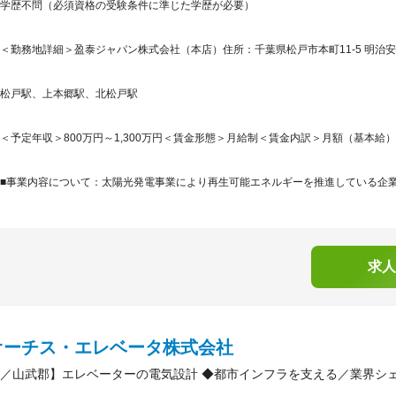
学歴不問（必須資格の受験条件に準じた学歴が必要）
＜勤務地詳細＞盈泰ジャパン株式会社（本店）住所：千葉県松戸市本町11-5 明治安田
松戸駅、上本郷駅、北松戸駅
＜予定年収＞800万円～1,300万円＜賃金形態＞月給制＜賃金内訳＞月額（基本給）：571,
■事業内容について：太陽光発電事業により再生可能エネルギーを推進している企業で
求人
オーチス・エレベータ株式会社
／山武郡】エレベーターの電気設計 ◆都市インフラを支える／業界シ